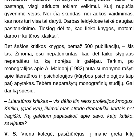
pastangų visgi atiduota tokiam veikimui. Kurį nupučia
gyvenimo vėjas. Nei čia skundas, nei aukos vaidinimas,
kas nors turi visa tai daryti. Darbas leidyklose teikė daugiau
pasitenkinimo. Tiesiog dėl to, kad lieka knygos, matomi
darbo ir kultūros „daiktai“.
Bet šešios kritikos knygos, bemaž 500 publikacijų, – šis
tas. Žinoma, esu nepatenkintas, kad dėl laiko stygiaus
neparašiau to, ką norėjau ir galėjau. Tarkim, po
monografijos apie A. Maldonį (1982) būta sumanymo rašyti
apie literatūros ir psichologijos (kūrybos psichologijos taip
pat) apytakas. Tebėra neparašytų monografinių studijų. Gal
dar ką spėsiu.
– Literatūros kritikas – vis dėlto itin retos profesijos žmogus.
Kritikų, ypač vyrų, likimai man atrodo dramatiški, kartais net
tragiški. Ką galėtum papasakoti apie savo, kaip kritiko,
savijautą?
V. S.
Viena kolegė, pasižiūrėjusi į mane greta kitų