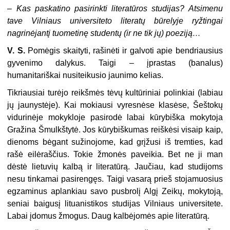
– Kas paskatino pasirinkti literatūros studijas? Atsimenu
tave Vilniaus universiteto literatų būrelyje ryžtingai
nagrinėjantį tuometinę studentų (ir ne tik jų) poeziją…
V. S.
Pomėgis skaityti, rašinėti ir galvoti apie bendriausius
gyvenimo dalykus. Taigi – įprastas (banalus)
humanitariškai nusiteikusio jaunimo kelias.
Tikriausiai turėjo reikšmės tėvų kultūriniai polinkiai (labiau
jų jaunystėje). Kai mokiausi vyresnėse klasėse, Šeštokų
vidurinėje mokykloje pasirodė labai kūrybiška mokytoja
Gražina Šmulkštytė. Jos kūrybiškumas reiškėsi visaip kaip,
dienoms bėgant sužinojome, kad grįžusi iš tremties, kad
rašė eilėraščius. Tokie žmonės paveikia. Bet ne ji man
dėstė lietuvių kalbą ir literatūrą. Jaučiau, kad studijoms
nesu tinkamai pasirengęs. Taigi vasarą prieš stojamuosius
egzaminus aplankiau savo pusbrolį Algį Zeikų, mokytoją,
seniai baigusį lituanistikos studijas Vilniaus universitete.
Labai įdomus žmogus. Daug kalbėjomės apie literatūrą.