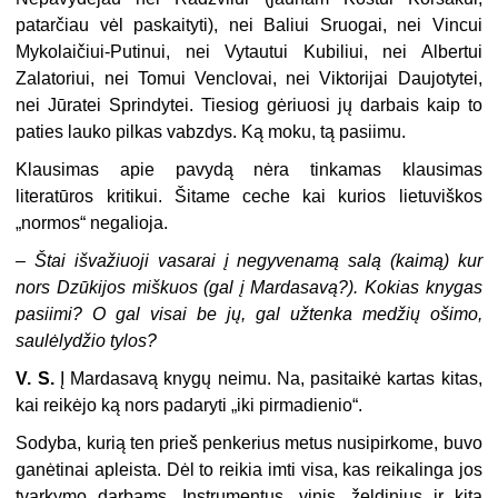
patarčiau vėl paskaityti), nei Baliui Sruogai, nei Vincui
Mykolaičiui-Putinui, nei Vytautui Kubiliui, nei Albertui
Zalatoriui, nei Tomui Venclovai, nei Viktorijai Daujotytei,
nei Jūratei Sprindytei. Tiesiog gėriuosi jų darbais kaip to
paties lauko pilkas vabzdys. Ką moku, tą pasiimu.
Klausimas apie pavydą nėra tinkamas klausimas
literatūros kritikui. Šitame ceche kai kurios lietuviškos
„normos“ negalioja.
– Štai išvažiuoji vasarai į negyvenamą salą (kaimą) kur
nors Dzūkijos miškuos (gal į Mardasavą?). Kokias knygas
pasiimi? O gal visai be jų, gal užtenka medžių ošimo,
saulėlydžio tylos?
V. S.
Į Mardasavą knygų neimu. Na, pasitaikė kartas kitas,
kai reikėjo ką nors padaryti „iki pirmadienio“.
Sodyba, kurią ten prieš penkerius metus nusipirkome, buvo
ganėtinai apleista. Dėl to reikia imti visa, kas reikalinga jos
tvarkymo darbams. Instrumentus, vinis, želdinius ir kitą