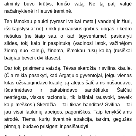
atminty buvo krūtys, kimšo vatą. Ne tą patį valgė
načalnykienė ir lietuvė tremtinė.
Ten išmokau plaukti (vyresni vaikai meta į vandenį ir žiūri,
išsikapstysi ar ne), rinkti puikiausius grybus, uogas ir kedro
riešutus (ne šiaip sau, o kad išgyventume), pasidaryti
slides, tokį kaip ir paspirtuką (vadinosi latok, važinėjom
žiemą nuo kalnų), žinoma, išmokau rusų kalbą (rusiškai
baigiau beveik dvi klases).
Dar tokį prisimenu vaizdą. Tėvas skerdžia ir svilina kiaulę.
(Čia reikia pasakyti, kad Argatjulo gyventojai, jeigu vienas
kitas užsiaugindavo kiaulę, ją atėjus šalčiams nušaudavo,
išdarinėdavo ir pakabindavo sandėliuke. Šalčiai
neatlėgsta, viskas racionalu, tik lašiniai rausvoki, beveik
kaip meškos.) Skerdžia – tai tikras banditas! Svilina – tai
jau visai laukinių apeigos, pagoniškos. Taip tenykščiams
atrodė. Tiems, kurių šventinė atrakcija, tarkim, gegužės
pirmąją, būdavo prisigerti ir pasišaudyti.