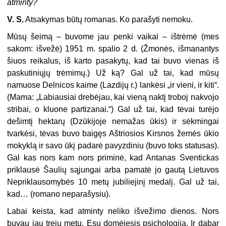
atminty?
V. S.
Atsakymas būtų romanas. Ko parašyti nemoku.
Mūsų šeimą – buvome jau penki vaikai – ištrėmė (mes
sakom: išvežė) 1951 m. spalio 2 d. (Žmonės, išmanantys
šiuos reikalus, iš karto pasakytų, kad tai buvo vienas iš
paskutiniųjų trėmimų.) Už ką? Gal už tai, kad mūsų
namuose Delnicos kaime (Lazdijų r.) lankėsi „ir vieni, ir kiti“.
(Mama: „Labiausiai drebėjau, kai vieną naktį troboj nakvojo
stribai, o kluone partizanai.“) Gal už tai, kad tėvai turėjo
dešimtį hektarų (Dzūkijoje nemažas ūkis) ir sėkmingai
tvarkėsi, tėvas buvo baigęs Aštriosios Kirsnos žemės ūkio
mokyklą ir savo ūkį padarė pavyzdiniu (buvo toks statusas).
Gal kas nors kam nors priminė, kad Antanas Sventickas
priklausė Šaulių sąjungai arba pamatė jo gautą Lietuvos
Nepriklausomybės 10 metų jubiliejinį medalį. Gal už tai,
kad… (romano neparašysiu).
Labai keista, kad atminty neliko išvežimo dienos. Nors
buvau jau trejų metų. Esu domėjęsis psichologija. Ir dabar