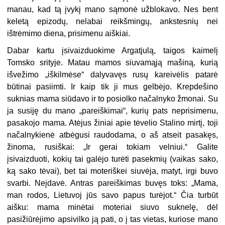
manau, kad tą įvykį mano sąmonė užblokavo. Nes bent
keletą epizodų, nelabai reikšmingų, ankstesnių nei
ištrėmimo diena, prisimenu aiškiai.
Dabar kartu įsivaizduokime Argatjulą, taigos kaimelį
Tomsko srityje. Matau mamos siuvamąją mašiną, kurią
išvežimo „iškilmėse“ dalyvavęs rusų kareivėlis patarė
būtinai pasiimti. Ir kaip tik ji mus gelbėjo. Krepdešino
suknias mama siūdavo ir to posiolko načalnyko žmonai. Su
ja susiję du mano „pareiškimai“, kurių pats neprisimenu,
pasakojo mama. Atėjus žiniai apie tėvelio Stalino mirtį, toji
načalnykienė atbėgusi raudodama, o aš atseit pasakęs,
žinoma, rusiškai: „Ir gerai tokiam velniui.“ Galite
įsivaizduoti, kokių tai galėjo turėti pasekmių (vaikas sako,
ką sako tėvai), bet tai moteriškei siuvėja, matyt, irgi buvo
svarbi. Neįdavė. Antras pareiškimas buvęs toks: „Mama,
man rodos, Lietuvoj jūs savo papus turėjot.“ Čia turbūt
aišku: mama minėtai moteriai siuvo suknelę, dėl
pasižiūrėjimo apsivilko ją pati, o į tas vietas, kuriose mano