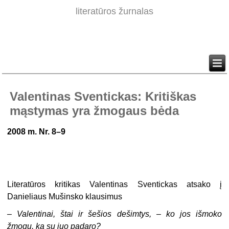
literatūros žurnalas
Valentinas Sventickas: Kritiškas
mąstymas yra žmogaus bėda
2008 m. Nr. 8–9
Literatūros kritikas Valentinas Sventickas atsako į
Danieliaus Mušinsko klausimus
– Valentinai, štai ir šešios dešimtys, – ko jos išmoko
žmogų, ką su juo padaro?