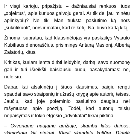
Ir visgi kartoju, pripažįstu – dažniausiai renkuosi tuos
„objektus“, apie kuriuos galvoju gerai. Ar tik dėl jau minėtų
aplinkybių? Ne tik. Man trūksta pasiutimo ką nors
„sukritikuoti“, nors ir matau, kad reikėtų. Na, buvo kartą kitą.
Žinoma, supratau, kad klausinėtojas yra paskaitęs Vytauto
Kubiliaus dienoraščius, prisiminęs Antaną Masionį, Albertą
Zalatorių, kitus.
Kritikas, kuriam lemta dirbti leidybinį darbą, savo nuomonę
gali ir turi išreikšti baisiausiu būdu, pasakydamas: ne,
neleisiu.
Dabar, kai atsakinėju į šiuos klausimus, baigiu rengti
spaudai savo straipsnių ir užrašų knygą apie autorių teises.
Jaučiu, kad joje poleminio pasiutimo daugiau nei
rašymuose apie poeziją. Todėl, kad autorių teisių
nepaisymas ir tokio elgesio „advokatai“ tikrai piktina.
– Gyvename naujame amžiuje, skamba kitos dainos,
skimbčioja kiti pinigai. Klesti skandalų kultūra. Didelė