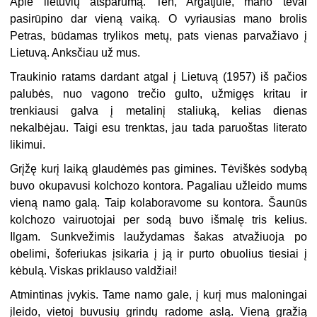
Apie lietuvių atsparumą. Ten, Argatjule, mano tėvai
pasirūpino dar vieną vaiką. O vyriausias mano brolis
Petras, būdamas trylikos metų, pats vienas parvažiavo į
Lietuvą. Anksčiau už mus.
Traukinio ratams dardant atgal į Lietuvą (1957) iš pačios
palubės, nuo vagono trečio gulto, užmigęs kritau ir
trenkiausi galva į metalinį staliuką, kelias dienas
nekalbėjau. Taigi esu trenktas, jau tada paruoštas literato
likimui.
Grįžę kurį laiką glaudėmės pas gimines. Tėviškės sodybą
buvo okupavusi kolchozo kontora. Pagaliau užleido mums
vieną namo galą. Taip kolaboravome su kontora. Šaunūs
kolchozo vairuotojai per sodą buvo išmalę tris kelius.
Ilgam. Sunkvežimis laužydamas šakas atvažiuoja po
obelimi, šoferiukas įsikaria į ją ir purto obuolius tiesiai į
kėbulą. Viskas priklauso valdžiai!
Atmintinas įvykis. Tame namo gale, į kurį mus maloningai
įleido, vietoj buvusių grindų radome aslą. Vieną gražią