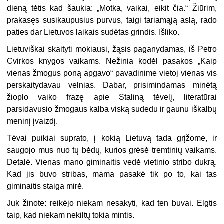
dieną tėtis kad šaukia: „Motka, vaikai, eikit čia.“ Žiūrim,
prakasęs susikaupusius purvus, taigi tariamąją aslą, rado
paties dar Lietuvos laikais sudėtas grindis. Išliko.
Lietuviškai skaityti mokiausi, žąsis paganydamas, iš Petro
Cvirkos knygos vaikams. Nežinia kodėl pasakos „Kaip
vienas žmogus poną apgavo“ pavadinime vietoj vienas vis
perskaitydavau velnias. Dabar, prisimindamas minėtą
žioplo vaiko frazę apie Staliną tėvelį, literatūrai
parsidavusio žmogaus kalba viską sudedu ir gaunu iškalbų
meninį įvaizdį.
Tėvai puikiai suprato, į kokią Lietuvą tada grįžome, ir
saugojo mus nuo tų bėdų, kurios grėsė tremtinių vaikams.
Detalė. Vienas mano giminaitis vedė vietinio stribo dukrą.
Kad jis buvo stribas, mama pasakė tik po to, kai tas
giminaitis staiga mirė.
Juk žinote: reikėjo niekam nesakyti, kad ten buvai. Elgtis
taip, kad niekam nekiltų tokia mintis.