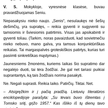
V. S.
Mokykloje, vyresnėse klasėse, buvau
pravardžiuojamas Seniu.
Nepasakysiu nieko naujo. „Senis“, nesulaukęs nė šešių
dešimčių, yra supratęs, – reikia gyventi ir sugyventi su
tamsiomis ir šviesiomis patirtimis. Visas jas apsikabinti ir
gyventi toliau. (Tarkim, noras pavaizduoti, kad sovietmečiu
nieko nebuvo, mano galva, yra tamsus konjunktūriškas
reikalas. Tai margaspalvės groteskiškos patirtys, kurias turi
pasiimti sinkretiškas mąstymas.)
Jaunesniems žmonėms, kuriems laikas šio supratimo dar
negalėjo duoti, tai tėra žodžiai. Jie gal net tariasi puikiai
suprantantys, ką tais žodžiais norima pasakyti.
Ne. Negali suprasti. Reikia laiko. Patirčių. Tiktai. Net.
– Atsigręžkim ir į pačią pradžią. Lietuvių literatūros
enciklopedijoje parašyta: „Su tėvais buvo ištremtas į
Tomsko sritį, grįžo 1957.“ Kas išliko iš tų dienų tavo