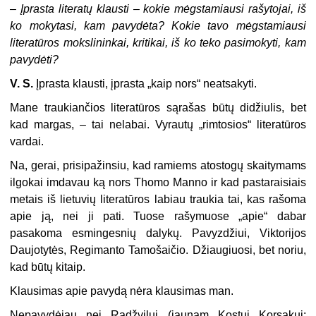
– Įprasta literatų klausti – kokie mėgstamiausi rašytojai, iš
ko mokytasi, kam pavydėta? Kokie tavo mėgstamiausi
literatūros mokslininkai, kritikai, iš ko teko pasimokyti, kam
pavydėti?
V. S.
Įprasta klausti, įprasta „kaip nors“ neatsakyti.
Mane traukiančios literatūros sąrašas būtų didžiulis, bet
kad margas, – tai nelabai. Vyrautų „rimtosios“ literatūros
vardai.
Na, gerai, prisipažinsiu, kad ramiems atostogų skaitymams
ilgokai imdavau ką nors Thomo Manno ir kad pastaraisiais
metais iš lietuvių literatūros labiau traukia tai, kas rašoma
apie ją, nei ji pati. Tuose rašymuose „apie“ dabar
pasakoma esmingesnių dalykų. Pavyzdžiui, Viktorijos
Daujotytės, Regimanto Tamošaičio. Džiaugiuosi, bet noriu,
kad būtų kitaip.
Klausimas apie pavydą nėra klausimas man.
Nepavydėjau nei Radžvilui (jaunam Kostui Korsakui;