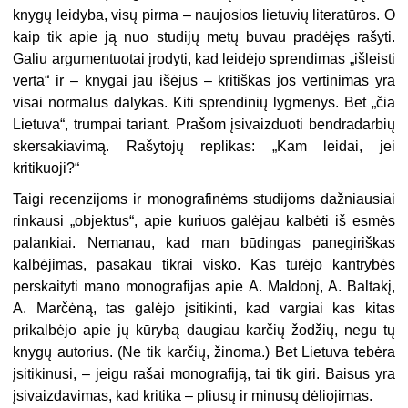
knygų leidyba, visų pirma – naujosios lietuvių literatūros. O
kaip tik apie ją nuo studijų metų buvau pradėjęs rašyti.
Galiu argumentuotai įrodyti, kad leidėjo sprendimas „išleisti
verta“ ir – knygai jau išėjus – kritiškas jos vertinimas yra
visai normalus dalykas. Kiti sprendinių lygmenys. Bet „čia
Lietuva“, trumpai tariant. Prašom įsivaizduoti bendradarbių
skersakiavimą. Rašytojų replikas: „Kam leidai, jei
kritikuoji?“
Taigi recenzijoms ir monografinėms studijoms dažniausiai
rinkausi „objektus“, apie kuriuos galėjau kalbėti iš esmės
palankiai. Nemanau, kad man būdingas panegiriškas
kalbėjimas, pasakau tikrai visko. Kas turėjo kantrybės
perskaityti mano monografijas apie A. Maldonį, A. Baltakį,
A. Marčėną, tas galėjo įsitikinti, kad vargiai kas kitas
prikalbėjo apie jų kūrybą daugiau karčių žodžių, negu tų
knygų autorius. (Ne tik karčių, žinoma.) Bet Lietuva tebėra
įsitikinusi, – jeigu rašai monografiją, tai tik giri. Baisus yra
įsivaizdavimas, kad kritika – pliusų ir minusų dėliojimas.