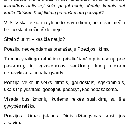
literatūros dalis irgi šoka pagal naują dūdelę, kartais net
karikatūriškai. Kokį likimą pranašautum poezijai?
V. S.
Viską reikia matyti ne tik savų dienų, bet ir šimtmečių
bei tūkstantmečių išklotinėje.
Šitaip žiūrint, – kas čia naujo?
Poezijai nedvejodamas pranašauju Poezijos likimą.
Trumpo ypatingo kalbėjimo, prisiliečiančio prie esmių, prie
paslapčių, tų egzistencijos sanklodų, kurių niekam
nepavyksta racionaliai įvardyti.
Poezija veikė ir veiks ritmais, gaudesiais, sąskambiais,
ūkais ir plyksniais, gebėjimu pasakyti, kas nepasakoma.
Visada bus žmonių, kuriems reikės susitikimų su šia
gyvybės raiška.
Poezijos likimas įstabus. Didis džiaugsmas jausti jos
alsavimą.