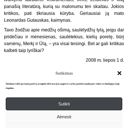
panašią literatūrą, kurią su malonumu ten skaitau. Jokios
kritikos, pati tikriausia kūryba. Geriausiai ją mato
Leonardas Gutauskas, kaimynas.
Tavo žodžiai apie medžių ošimą, saulėlydžių tylą, jeigu dar
pridėčiau ir mėnesienas, saulėtekius, kielių porelę, būrį
varnėnų, Merkį ir Ūlą, – yra visai teisingi. Bet ar gali kritikas
kalbėti taip lyriškai?
2008 m. liepos 1 d.
Sutikimas
Siekdami teikti geriausią patirtį, įrenginio informacijai saugoti ir (arba) pasiekti naudojame tokias technologijas kaip
slapukus.
Sutikti
Apie mus
Redakcija
Prenumerata
Atmesti
Literatūros mėnraštis „Metai“ © 2026. Leidžiamas nuo 1991 m.