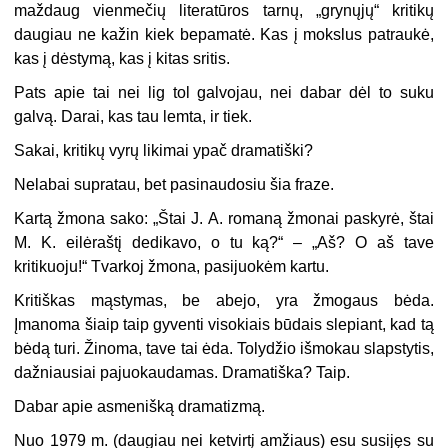
maždaug vienmečių literatūros tarnų, „grynųjų“ kritikų
daugiau ne kažin kiek bepamatė. Kas į mokslus patraukė,
kas į dėstymą, kas į kitas sritis.
Pats apie tai nei lig tol galvojau, nei dabar dėl to suku
galvą. Darai, kas tau lemta, ir tiek.
Sakai, kritikų vyrų likimai ypač dramatiški?
Nelabai supratau, bet pasinaudosiu šia fraze.
Kartą žmona sako: „Štai J. A. romaną žmonai paskyrė, štai
M. K. eilėraštį dedikavo, o tu ką?“ – „Aš? O aš tave
kritikuoju!“ Tvarkoj žmona, pasijuokėm kartu.
Kritiškas mąstymas, be abejo, yra žmogaus bėda.
Įmanoma šiaip taip gyventi visokiais būdais slepiant, kad tą
bėdą turi. Žinoma, tave tai ėda. Tolydžio išmokau slapstytis,
dažniausiai pajuokaudamas. Dramatiška? Taip.
Dabar apie asmenišką dramatizmą.
Nuo 1979 m. (daugiau nei ketvirtį amžiaus) esu susijęs su