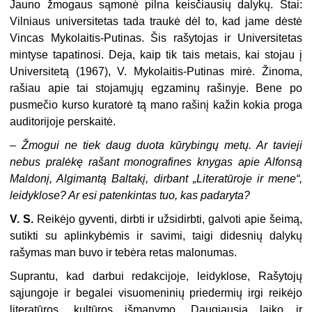
Jauno žmogaus sąmonė pilna keisčiausių dalykų. Štai:
Vilniaus universitetas tada traukė dėl to, kad jame dėstė
Vincas Mykolaitis-Putinas. Šis rašytojas ir Universitetas
mintyse tapatinosi. Deja, kaip tik tais metais, kai stojau į
Universitetą (1967), V. Mykolaitis-Putinas mirė. Žinoma,
rašiau apie tai stojamųjų egzaminų rašinyje. Bene po
pusmečio kurso kuratorė tą mano rašinį kažin kokia proga
auditorijoje perskaitė.
– Žmogui ne tiek daug duota kūrybingų metų. Ar tavieji
nebus pralėkę rašant monografines knygas apie Alfonsą
Maldonį, Algimantą Baltakį, dirbant „Literatūroje ir mene“,
leidyklose? Ar esi patenkintas tuo, kas padaryta?
V. S.
Reikėjo gyventi, dirbti ir užsidirbti, galvoti apie šeimą,
sutikti su aplinkybėmis ir savimi, taigi didesnių dalykų
rašymas man buvo ir tebėra retas malonumas.
Suprantu, kad darbui redakcijoje, leidyklose, Rašytojų
sąjungoje ir begalei visuomeninių priedermių irgi reikėjo
literatūros, kultūros išmanymo. Daugiausia laiko ir