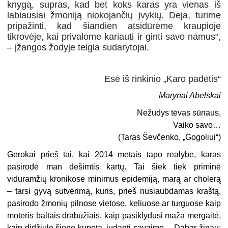
knygą, supras, kad bet koks karas yra vienas iš
labiausiai žmoniją niokojančių įvykių. Deja, turime
pripažinti, kad šiandien atsidūrėme kraupioje
tikrovėje, kai privalome kariauti ir ginti savo namus“,
– įžangos žodyje teigia sudarytojai.
Esė iš rinkinio „Karo padėtis“
Marynai Abelskai
Nežudys tėvas sūnaus,
Vaiko savo…
(Taras Ševčenko, „Gogoliui“)
Gerokai prieš tai, kai 2014 metais tapo realybe, karas
pasirodė man dešimtis kartų. Tai šiek tiek priminė
viduramžių kronikose minimus epidemiją, marą ar cholerą
– tarsi gyvą sutvėrimą, kuris, prieš nusiaubdamas kraštą,
pasirodo žmonių pilnose vietose, keliuose ar turguose kaip
moteris baltais drabužiais, kaip pasiklydusi maža mergaitė,
kaip didžiulė šieno kupeta, judanti savaime… Dabar žinau: