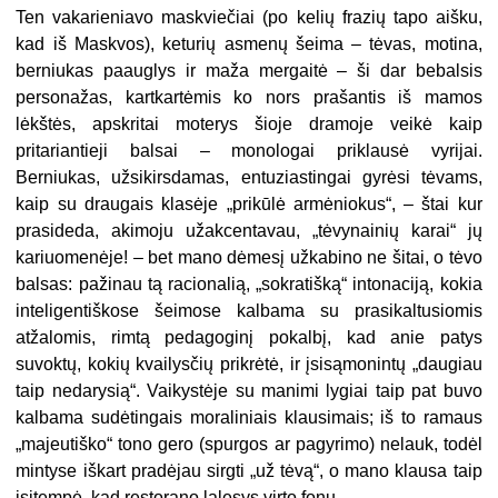
Ten vakarieniavo maskviečiai (po kelių frazių tapo aišku,
kad iš Maskvos), keturių asmenų šeima – tėvas, motina,
berniukas paauglys ir maža mergaitė – ši dar bebalsis
personažas, kartkartėmis ko nors prašantis iš mamos
lėkštės, apskritai moterys šioje dramoje veikė kaip
pritariantieji balsai – monologai priklausė vyrijai.
Berniukas, užsikirsdamas, entuziastingai gyrėsi tėvams,
kaip su draugais klasėje „prikūlė armėniokus“, – štai kur
prasideda, akimoju užakcentavau, „tėvynainių karai“ jų
kariuomenėje! – bet mano dėmesį užkabino ne šitai, o tėvo
balsas: pažinau tą racionalią, „sokratišką“ intonaciją, kokia
inteligentiškose šeimose kalbama su prasikaltusiomis
atžalomis, rimtą pedagoginį pokalbį, kad anie patys
suvoktų, kokių kvailysčių prikrėtė, ir įsisąmonintų „daugiau
taip nedarysią“. Vaikystėje su manimi lygiai taip pat buvo
kalbama sudėtingais moraliniais klausimais; iš to ramaus
„majeutiško“ tono gero (spurgos ar pagyrimo) nelauk, todėl
mintyse iškart pradėjau sirgti „už tėvą“, o mano klausa taip
įsitempė, kad restorano lalesys virto fonu.