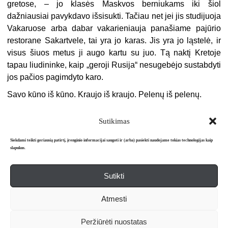
gretose, – jo klasės Maskvos berniukams iki šiol
dažniausiai pavykdavo išsisukti. Tačiau net jei jis studijuoja
Vakaruose arba dabar vakarieniauja panašiame pajūrio
restorane Sakartvele, tai yra jo karas. Jis yra jo ląstelė, ir
visus šiuos metus ji augo kartu su juo. Tą naktį Kretoje
tapau liudininke, kaip „geroji Rusija“ nesugebėjo sustabdyti
jos pačios pagimdyto karo.
Savo kūno iš kūno. Kraujo iš kraujo. Pelenų iš pelenų.
Sutikimas
Siekdami teikti geriausią patirtį, įrenginio informacijai saugoti ir (arba) pasiekti naudojame tokias technologijas kaip
slapukus.
Sutikti
Apie mus
Redakcija
Prenumerata
Atmesti
Literatūros mėnraštis „Metai“ © 2026. Leidžiamas nuo 1991 m.
Peržiūrėti nuostatas