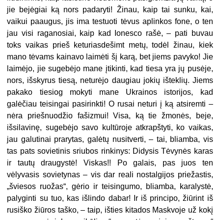
jie bejėgiai ką nors padaryti! Žinau, kaip tai sunku, kai,
vaikui paaugus, jis ima testuoti tėvus aplinkos fone, o ten
jau visi raganosiai, kaip kad Ionesco rašė, – pati buvau
toks vaikas prieš keturiasdešimt metų, todėl žinau, kiek
mano tėvams kainavo laimėti šį karą, bet jiems pavyko! Jie
laimėjo, jie sugebėjo mane įtikinti, kad tiesa yra jų pusėje,
nors, išskyrus tiesą, neturėjo daugiau jokių išteklių. Jiems
pakako tiesiog mokyti mane Ukrainos istorijos, kad
galėčiau teisingai pasirinkti! O rusai neturi į ką atsiremti –
nėra priešnuodžio fašizmui! Visa, ką tie žmonės, beje,
išsilavinę, sugebėjo savo kultūroje atkrapštyti, ko vaikas,
jau galutinai prarytas, galėtų nusitverti, – tai, bliamba, vis
tas pats sovietinis sriubos rinkinys: Didysis Tėvynės karas
ir tautų draugystė! Viskas!! Po galais, pas juos ten
vėlyvasis sovietynas – vis dar reali nostalgijos priežastis,
„šviesos ruožas“, gėrio ir teisingumo, bliamba, karalystė,
palyginti su tuo, kas išlindo dabar! Ir iš principo, žiūrint iš
rusiško žiūros taško, – taip, išties kitados Maskvoje už kokį