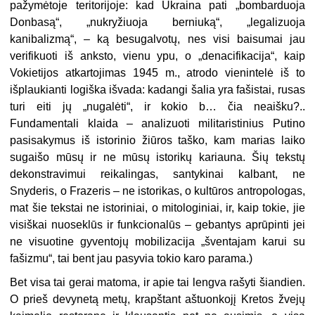
pažymėtoje teritorijoje: kad Ukraina pati „bombarduoja
Donbasą“, „nukryžiuoja berniuką“, „legalizuoja
kanibalizmą“, – ką besugalvotų, nes visi baisumai jau
verifikuoti iš anksto, vienu ypu, o „denacifikacija“, kaip
Vokietijos atkartojimas 1945 m., atrodo vienintelė iš to
išplaukianti logiška išvada: kadangi šalia yra fašistai, rusas
turi eiti jų „nugalėti“, ir kokio b… čia neaišku?..
Fundamentali klaida – analizuoti militaristinius Putino
pasisakymus iš istorinio žiūros taško, kam marias laiko
sugaišo mūsų ir ne mūsų istorikų kariauna. Šių tekstų
dekonstravimui reikalingas, santykinai kalbant, ne
Snyderis, o Frazeris – ne istorikas, o kultūros antropologas,
mat šie tekstai ne istoriniai, o mitologiniai, ir, kaip tokie, jie
visiškai nuoseklūs ir funkcionalūs – gebantys aprūpinti jei
ne visuotine gyventojų mobilizacija „šventajam karui su
fašizmu“, tai bent jau pasyvia tokio karo parama.)
Bet visa tai gerai matoma, ir apie tai lengva rašyti šiandien.
O prieš devynetą metų, krapštant aštuonkojį Kretos žvejų