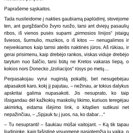
Paprašėme sąskaitos.
Tada nusileidome į nakties gaubiamą paplūdimį, stovėjome
ten, ant gurgždančio žvyro ruožo, tarsi ant dviejų pasaulių
ribos, iš vienos pusės supami „pirmosios linijos“ įstaigų
šviesos, šurmulio, muzikos, o iš kitos — nenugalimos ir
neįveikiamos kaip tamsi ateitis naktinės jūros. Aš rūkiau, ir
gerai prisimenu, kaip drebėjo rankos, viskas viduje drebėjo
tarytum nuo šalčio, tarsi būtų ne Kretos vakaras liepą, o
kokios nors Donecko „Izoliacijos“ rūsys po metų…
Perpasakojau vyrui nugirstą pokalbį, bet nesugebėjau
atpasakoti karo, kokį jį pajutau, – nežinau, ar tokius dalykus
apskritai galima nupasakoti. Jis nesuprato, ko taip
išsigandau dėl kažkokių maskolių likimo, kuriuos teregėjau
akimirką, eidama išėjimo link, o kitądien sutikusi net
nepažinčiau, – „Spjauk tu į juos, na, ko dabar…“
– Tu nesupranti! – šaukiau mūšai vaitojant. – Ką tik tapau
liudininke, kaip fašistinė visuomenė pasiglemžia jų vaiką, o