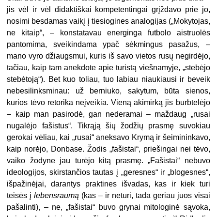
jis vėl ir vėl didaktiškai kompetentingai grįždavo prie jo,
nosimi besdamas vaikį į tiesiogines analogijas („Mokytojas,
ne kitaip“, – konstatavau energinga futbolo aistruolės
pantomima, sveikindama ypač sėkmingus pasažus, –
mano vyro džiaugsmui, kuris iš savo vietos rusų negirdėjo,
tačiau, kaip tam anekdote apie turistą viešnamyje, „stebėjo
stebėtoją“). Bet kuo toliau, tuo labiau niaukiausi ir beveik
nebesilinksminau: už berniuko, sakytum, būta sienos,
kurios tėvo retorika neįveikia. Vieną akimirką jis burbtelėjo
– kaip man pasirodė, gan nederamai – maždaug „rusai
nugalėjo fašistus“. Tikrąją šių žodžių prasmę suvokiau
gerokai vėliau, kai „rusai“ aneksavo Krymą ir šeimininkavo,
kaip norėjo, Donbase. Žodis „fašistai“, priešingai nei tėvo,
vaiko žodyne jau turėjo kitą prasmę. „Fašistai“ nebuvo
ideologijos, skirstančios tautas į „geresnes“ ir „blogesnes“,
išpažinėjai, darantys praktines išvadas, kas ir kiek turi
teisės į
lebensraumą
(kas – ir neturi, tada geriau juos visai
pašalinti), – ne, „fašistai“ buvo grynai mitologinė sąvoka,