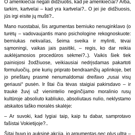
O amerikiečiai negali didžiuotis, kad jie amerikiečiai? Arba,
tarkim, kartvelai – kad yra kartvelai?.. O jei jie didžiuosis,
jūs irgi eisite jų mušti?..
Mano nuostabai, šis argumentas berniuko nenuginklavo (o
turėtų – vadovaujantis mano psichologine rekognoskuote:
berniukas nekvailas, šeima sveika ir mylinti, tėvai
sąmoningi, vaikas jais pasitiki, – regis, ko dar reikia
auklėjamosios procedūros sėkmei?..). Vaikis šiek tiek
painiojosi žodžiuose, veikiausiai nedrįsdamas pakartoti
formuluočių, prie kurių priprato bendraamžių aplinkoje, bet
jo prieštarų prasmė nenumaldomai dreifavo „rusai visų
geriausi“ pusėn. Ir štai čia tėvas staigiai pakirsdavo – ir
traukė žuvį už vienintelio neginčijamo moralinio rusų
kultūroje absoliuto kabliuko, absoliutaus nulio, neklystamo
atskaitos taško moralės skalėje:
– Ar suvoki, kad lygiai taip, kaip tu dabar, samprotavo
fašistai Vokietijoje?..
Šitai buvo jo auksinė akcija, jo argumentas
nec plus ultra
–