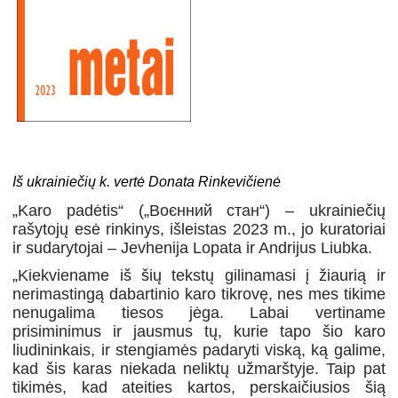
Iš ukrainiečių k. vertė Donata Rinkevičienė
„Karo padėtis“ („Воєнний стан“) – ukrainiečių
rašytojų esė rinkinys, išleistas 2023 m., jo kuratoriai
ir sudarytojai – Jevhenija Lopata ir Andrijus Liubka.
„Kiekviename iš šių tekstų gilinamasi į žiaurią ir
nerimastingą dabartinio karo tikrovę, nes mes tikime
nenugalima tiesos jėga. Labai vertiname
prisiminimus ir jausmus tų, kurie tapo šio karo
liudininkais, ir stengiamės padaryti viską, ką galime,
kad šis karas niekada neliktų užmarštyje. Taip pat
tikimės, kad ateities kartos, perskaičiusios šią