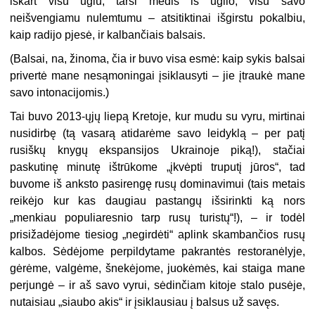
iškart visu ūgiu, tarsi medis iš ūglio, visu savo
neišvengiamu nulemtumu – atsitiktinai išgirstu pokalbiu,
kaip radijo pjesė, ir kalbančiais balsais.
(Balsai, na, žinoma, čia ir buvo visa esmė: kaip sykis balsai
privertė mane nesąmoningai įsiklausyti – jie įtraukė mane
savo intonacijomis.)
Tai buvo 2013-ųjų liepą Kretoje, kur mudu su vyru, mirtinai
nusidirbę (tą vasarą atidarėme savo leidyklą – per patį
rusiškų knygų ekspansijos Ukrainoje piką!), stačiai
paskutinę minutę ištrūkome „įkvėpti truputį jūros“, tad
buvome iš anksto pasirengę rusų dominavimui (tais metais
reikėjo kur kas daugiau pastangų išsirinkti ką nors
„menkiau populiaresnio tarp rusų turistų“!), – ir todėl
prisižadėjome tiesiog „negirdėti“ aplink skambančios rusų
kalbos. Sėdėjome perpildytame pakrantės restoranėlyje,
gėrėme, valgėme, šnekėjome, juokėmės, kai staiga mane
perjungė – ir aš savo vyrui, sėdinčiam kitoje stalo pusėje,
nutaisiau „siaubo akis“ ir įsiklausiau į balsus už savęs.