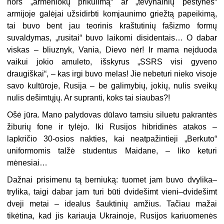
nors „armėniokų prikūlimą“ ar „tėvynainių peštynes“
armijoje galėjai užsidirbti komjaunimo griežtą papeikimą,
tai buvo bent jau teorinis kraštutinių fašizmo formų
suvaldymas, „rusitai“ buvo laikomi disidentais… O dabar
viskas – bliuznyk, Vania, Dievo nėr! Ir mama neįduoda
vaikui jokio amuleto, išskyrus „SSRS visi gyveno
draugiškai“, – kas irgi buvo melas! Jie nebeturi nieko visoje
savo kultūroje, Rusija – be galimybių, jokių, nulis sveikų
nulis dešimtųjų. Ar supranti, koks tai siaubas?!
Ošė jūra. Mano palydovas dūlavo tamsiu siluetu pakrantės
žiburių fone ir tylėjo. Iki Rusijos hibridinės atakos –
lapkričio 30-osios nakties, kai neatpažintieji „Berkuto“
uniformomis talžė studentus Maidane, – liko keturi
mėnesiai…
Dažnai prisimenu tą berniuką: tuomet jam buvo dvylika–
trylika, taigi dabar jam turi būti dvidešimt vieni–dvidešimt
dveji metai – idealus šauktinių amžius. Tačiau mažai
tikėtina, kad jis kariauja Ukrainoje, Rusijos kariuomenės