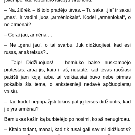
– Na, žiūrėk, – iš tolo pradėjo tėvas. – Tu sakai „jie“ ir sakai
„mes“. Ir vadini juos „armėniokais“. Kodėl „armėniokai“, o
ne armėnai?
– Gerai jau, armėnai…
– Ne „gerai jau“, o tai svarbu. Juk didžiuojiesi, kad esi
rusas, ar aš teisus?..
– Taip! Didžiuojuos! – berniuko balse nuskambėjo
protestas: arba jis, kaip ir aš, nujautė, kad tėvas ruošiasi
pakišti jam koją, arba tai veikiausiai buvo nebe pirmas
pokalbis šia tema, o ankstesnieji nedavė apčiuopiamų
vaisių.
– Tad kodėl nepripažįsti tokios pat jų teisės didžiuotis, kad
jie yra armėnai?
Berniukas kažin ką burbtelėjo po nosimi, ko aš nenugirdau.
– Kitaip tariant, manai, kad tik rusai gali savimi didžiuotis?