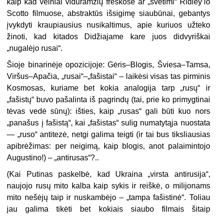
kaip kad velniai viduramžių freskose ar „svetimi“ Ridley’io
Scotto filmuose, abstraktūs išsigimę siaubūnai, gebantys
įvykdyti kraupiausius nusikaltimus, apie kuriuos užteko
žinoti, kad kitados Didžiajame kare juos didvyriškai
„nugalėjo rusai“.
Šioje binarinėje opozicijoje: Gėris–Blogis, Šviesa–Tamsa,
Viršus–Apačia, „rusai“–„fašistai“ – laikėsi visas tas pirminis
Kosmosas, kuriame bet kokia analogija tarp „rusų“ ir
„fašistų“ buvo pašalinta iš pagrindų (tai, prie ko primygtinai
tėvas vedė sūnų): išties, kaip „rusas“ gali būti kuo nors
„panašus į fašistą“, kai „fašistas“ sulig numatytąja nuostata
— „ruso“ antitezė, netgi galima teigti (ir tai bus tiksliausias
apibrėžimas: per neigimą, kaip blogis, anot palaimintojo
Augustino!) – „antirusas“?..
(Kai Putinas paskelbė, kad Ukraina „virsta antirusija“,
naujojo rusų mito kalba kaip sykis ir reiškė, o milijonams
mito nešėjų taip ir nuskambėjo – „tampa fašistinė“. Toliau
jau galima tikėti bet kokiais siaubo filmais šitaip