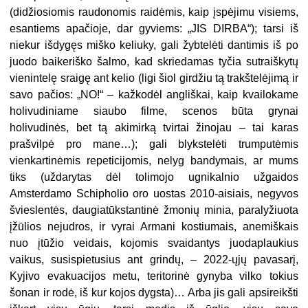
(didžiosiomis raudonomis raidėmis, kaip įspėjimu visiems,
esantiems apačioje, dar gyviems: „JIS DIRBA“); tarsi iš
niekur išdygęs miško keliuky, gali žybtelėti dantimis iš po
juodo baikeriško šalmo, kad skriedamas tyčia sutraiškytų
vienintelę sraigę ant kelio (ligi šiol girdžiu tą trakštelėjimą ir
savo pačios: „NO!“ – kažkodėl angliškai, kaip kvailokame
holivudiniame siaubo filme, scenos būta grynai
holivudinės, bet tą akimirką tvirtai žinojau – tai karas
prašvilpė pro mane…); gali blykstelėti trumputėmis
vienkartinėmis repeticijomis, nelyg bandymais, ar mums
tiks (uždarytas dėl tolimojo ugnikalnio užgaidos
Amsterdamo Schipholio oro uostas 2010-aisiais, negyvos
švieslentės, daugiatūkstantinė žmonių minia, paralyžiuota
įžūlios nejudros, ir vyrai Armani kostiumais, anemiškais
nuo įtūžio veidais, kojomis svaidantys juodaplaukius
vaikus, susispietusius ant grindų, – 2022-ųjų pavasarį,
Kyjivo evakuacijos metu, teritorinė gynyba vilko tokius
šonan ir rodė, iš kur kojos dygsta)… Arba jis gali apsireikšti