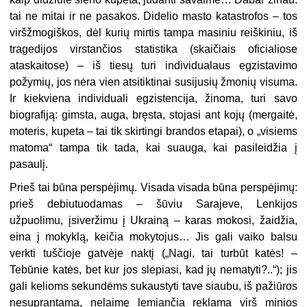
tai ne mitai ir ne pasakos. Didelio masto katastrofos – tos
viršžmogiškos, dėl kurių mirtis tampa masiniu reiškiniu, iš
tragedijos virstančios statistika (skaičiais oficialiose
ataskaitose) – iš tiesų turi individualaus egzistavimo
požymių, jos nėra vien atsitiktinai susijusių žmonių visuma.
Ir kiekviena individuali egzistencija, žinoma, turi savo
biografiją: gimsta, auga, bręsta, stojasi ant kojų (mergaitė,
moteris, kupeta – tai tik skirtingi brandos etapai), o „visiems
matoma“ tampa tik tada, kai suauga, kai pasileidžia į
pasaulį.
Prieš tai būna perspėjimų. Visada visada būna perspėjimų:
prieš debiutuodamas – šūviu Sarajeve, Lenkijos
užpuolimu, įsiveržimu į Ukrainą – karas mokosi, žaidžia,
eina į mokyklą, keičia mokytojus… Jis gali vaiko balsu
verkti tuščioje gatvėje naktį („Nagi, tai turbūt katės! –
Tebūnie katės, bet kur jos slepiasi, kad jų nematyti?..“); jis
gali kelioms sekundėms sukaustyti tave siaubu, iš pažiūros
nesuprantama, nelaimę lemiančia reklama virš minios