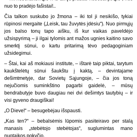
nuo to pradėjo fašistai!..
Čia talkon suskubo jo žmona – iki tol ji nesikišo, tykiai
rūpinosi mergaite („Leisk, tau žuvytės įdėsiu“). Nuo pirmųjų
jos balso tonų tapo aišku, iš kur vaikas paveldėjo
užsispyrimą – ji ilgai tylomis ant mažos ugnies kaitino savo
smerktį sūnui, o kartu pritarimą tėvo pedagoginiam
užsidegimui.
– Štai, kai aš mokiausi institute, – ištarė taip piktai, tarytum
kaukštelėtų sūnui šaukštu į kaktą, – devintajame
dešimtmetyje, dar Sovietų Sąjungoje, – čia jos toną
nejučiomis suminkštino pagarbi gaidelė, – mūsų
bendrabutyje buvo daugiau nei dvi dešimtys tautybių – ir
visi gyveno draugiškai!
„O Dieve!“ – besugebėjau išspausti.
„Kas ten?“ – bebalsėmis lūpomis pasiteiravo per stalą
manasis „stebėtojo stebėtojas“, suglumintas mano
nuotaikos pokyčio.