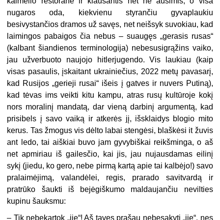
kaimelio restorane ir klausantis net ne ausimis, o visa
nugaros oda, kiekvienu styrančiu gyvaplaukiu
besivystančios dramos už savęs, net neišsyk suvokiau, kad
laimingos pabaigos čia nebus – suaugęs „gerasis rusas“
(kalbant šiandienos terminologija) nebesusigrąžins vaiko,
jau užverbuoto naujojo hitlerjugendo. Vis laukiau (kaip
visas pasaulis, įskaitant ukrainiečius, 2022 metų pavasarį,
kad Rusijos „gerieji rusai“ išeis į gatves ir nuvers Putiną),
kad tėvas ims veikti kitu kampu, atras rusų kultūroje kokį
nors moralinį mandatą, dar vieną darbinį argumentą, kad
prisibels į savo vaiką ir atkerės jį, išsklaidys blogio mito
kerus. Tas žmogus vis dėlto labai stengėsi, blaškėsi it žuvis
ant ledo, tai aiškiai buvo jam gyvybiškai reikšminga, o aš
net apmiriau iš gailesčio, kai jis, jau nujausdamas eilinį
sykį (jiedu, ko gero, nebe pirmą kartą apie tai kalbėjo!) savo
pralaimėjimą, valandėlei, regis, prarado savitvardą ir
pratrūko šaukti iš bejėgiškumo maldaujančiu nevilties
kupinu šauksmu:
– Tik nebekartok „jie“! Aš tavęs prašau nebesakyti „jie“, nes