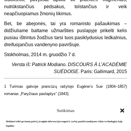
nutrūkstančius pėdsakus, tolstančius ir veik
neapčiuopiamus žmonių likimus.
Bet, be abejonės, tai yra romanisto pašaukimas –
didžiuliame baltame užmaršties puslapyje prikelti kelis
pusiau ištrintus žodžius tarsi tuos pasiklydusius ledkalnius,
dreifuojančius vandenyno paviršiuje.
Stokholmas, 2014 m. gruodžio 7 d.
Versta iš: Patrick Modiano. DISCOURS À L’ACADÉMIE
SUÉDOISE.
Paris: Gallimard, 2015
1
Turimas galvoje prancūzų rašytojo Eugène’o Sue (1804–1857)
romanas „Paryžiaus paslaptys“ (1843).
Sutikimas
Siekdami teikti geriausią patirtį, įrenginio informacijai saugoti ir (arba) pasiekti naudojame tokias technologijas kaip
slapukus.