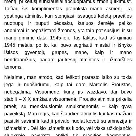
meną, prikėlusį sunkiausiai apčiuopiamus žmonių likimus“.
Tačiau šis komplimentas pranoksta mano asmenį. Ta
ypatinga atmintis, kuri stengiasi išsaugoti keletą praeities
nuotrupų ir truputį pėdsakų, kuriuos žemėje paliko
anonimai ir nepažįstami žmonės, yra taip pat susijusi ir su
mano gimimo data: 1945-ieji. Tas faktas, kad aš gimiau
1945 metais, po to, kai buvo sugriauti miestai ir išnyko
ištisos gyventojų grupės, mane, kaip ir mano
bendraamžius, padarė jautresnį atminties ir užmaršties
temoms.
Nelaimei, man atrodo, kad ieškoti prarasto laiko su tokia
jėga ir nuoširdumu, kaip tai darė Marcelis Proustas,
nebegalima. Visuomenė, kurią jis vaizdavo, dar buvo
stabili – XIX amžiaus visuomenė. Prousto atmintis prikelia
praeitį su menkiausiomis smulkmenomis – kaip gyvą
paveikslą. Man regis, kad šiandien atmintis kur kas mažiau
pasitiki savimi ir kad ji privalo nuolat kovoti su amnezija ir
užmarštimi. Dėl šio užmaršties klodo, vėl viską užklojančio
sluoksnio, pavyksta aptikti tik praeities fragmentus,