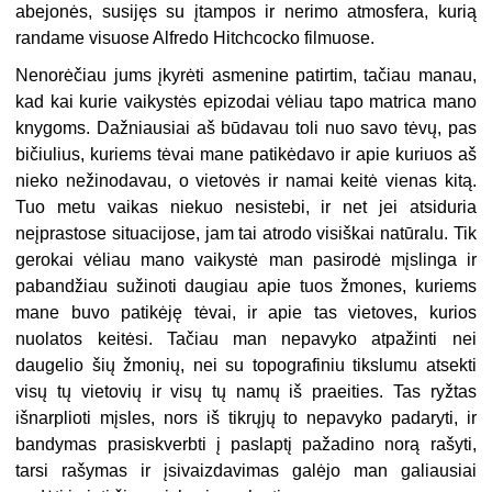
abejonės, susijęs su įtampos ir nerimo atmosfera, kurią
randame visuose Alfredo Hitchcocko filmuose.
Nenorėčiau jums įkyrėti asmenine patirtim, tačiau manau,
kad kai kurie vaikystės epizodai vėliau tapo matrica mano
knygoms. Dažniausiai aš būdavau toli nuo savo tėvų, pas
bičiulius, kuriems tėvai mane patikėdavo ir apie kuriuos aš
nieko nežinodavau, o vietovės ir namai keitė vienas kitą.
Tuo metu vaikas niekuo nesistebi, ir net jei atsiduria
neįprastose situacijose, jam tai atrodo visiškai natūralu. Tik
gerokai vėliau mano vaikystė man pasirodė mįslinga ir
pabandžiau sužinoti daugiau apie tuos žmones, kuriems
mane buvo patikėję tėvai, ir apie tas vietoves, kurios
nuolatos keitėsi. Tačiau man nepavyko atpažinti nei
daugelio šių žmonių, nei su topografiniu tikslumu atsekti
visų tų vietovių ir visų tų namų iš praeities. Tas ryžtas
išnarplioti mįsles, nors iš tikrųjų to nepavyko padaryti, ir
bandymas prasiskverbti į paslaptį pažadino norą rašyti,
tarsi rašymas ir įsivaizdavimas galėjo man galiausiai