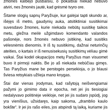
žmonės kalbėjo pusbalsiu, o pokalbiai niekad nebuvo
atviri, nes žmonės jautė, kad grėsmė tvyro ore.
Šitame slogių sapnų Paryžiuje, kur galėjai tapti skundo ar,
išėjęs iš metro, gaudynių auka, atsitiktiniai susitikimai
suvesdavo žmones, kurie niekada nebūtų susitikę taikos
metu, gležna meilė užgimdavo komendanto valandos
pašonėje, nors žmonės nebuvo įsitikinę, kad susitiks
vėlesnėmis dienomis. Ir iš tų susitikimų, dažnai neturinčių
ateities, o kartais ir iš nenusisekusių susitikimų vėliau gimė
vaikai. Štai kodėl okupacijos metų Paryžius man visuomet
buvo it pirmoji naktis. Be jo aš niekada nebūčiau gimęs.
Tas Paryžius mane be perstogės persekioja, o jo blausi
šviesa retsykiais užlieja mano knygas.
Štai dar vienas įrodymas, kad rašytoją neišvengiamai
pažymi jo gimimo data ir epocha, net jei jis tiesiogiai
nedalyvavo politinėje veikloje, net jei jis sudaro įspūdį, jog
yra vienišius, užsidaręs, kaip sakoma, „dramblio kaulo
bokšte“. Ir jei jis rašo eiles, jos atspindi tą laiką, kuriame jis