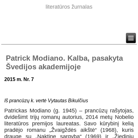
literatūros žurnalas
Patrick Modiano. Kalba, pasakyta
Švedijos akademijoje
2015 m. Nr. 7
Iš prancūzų k. vertė Vytautas Bikulčius
Patrickas Modiano (g. 1945) – prancūzų rašytojas,
dvidešimt trijų romanų autorius, 2014 metų Nobelio
literatūros premijos laureatas. Savo kūrybinį kelią
pradėjo romanu „Žvaigždės aikštė“ (1968), kuris
drauge su „Naktine sargyba“ (1969) ir „Žiediniu