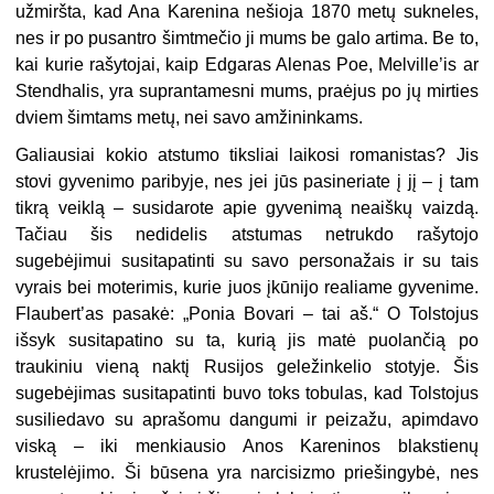
užmiršta, kad Ana Karenina nešioja 1870 metų sukneles,
nes ir po pusantro šimtmečio ji mums be galo artima. Be to,
kai kurie rašytojai, kaip Edgaras Alenas Poe, Melville’is ar
Stendhalis, yra suprantamesni mums, praėjus po jų mirties
dviem šimtams metų, nei savo amžininkams.
Galiausiai kokio atstumo tiksliai laikosi romanistas? Jis
stovi gyvenimo paribyje, nes jei jūs pasineriate į jį – į tam
tikrą veiklą – susidarote apie gyvenimą neaiškų vaizdą.
Tačiau šis nedidelis atstumas netrukdo rašytojo
sugebėjimui susitapatinti su savo personažais ir su tais
vyrais bei moterimis, kurie juos įkūnijo realiame gyvenime.
Flaubert’as pasakė: „Ponia Bovari – tai aš.“ O Tolstojus
išsyk susitapatino su ta, kurią jis matė puolančią po
traukiniu vieną naktį Rusijos geležinkelio stotyje. Šis
sugebėjimas susitapatinti buvo toks tobulas, kad Tolstojus
susiliedavo su aprašomu dangumi ir peizažu, apimdavo
viską – iki menkiausio Anos Kareninos blakstienų
krustelėjimo. Ši būsena yra narcisizmo priešingybė, nes