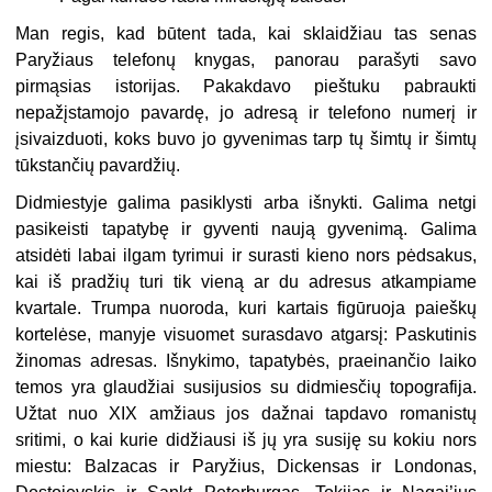
Man regis, kad būtent tada, kai sklaidžiau tas senas
Paryžiaus telefonų knygas, panorau parašyti savo
pirmąsias istorijas. Pakakdavo pieštuku pabraukti
nepažįstamojo pavardę, jo adresą ir telefono numerį ir
įsivaizduoti, koks buvo jo gyvenimas tarp tų šimtų ir šimtų
tūkstančių pavardžių.
Didmiestyje galima pasiklysti arba išnykti. Galima netgi
pasikeisti tapatybę ir gyventi naują gyvenimą. Galima
atsidėti labai ilgam tyrimui ir surasti kieno nors pėdsakus,
kai iš pradžių turi tik vieną ar du adresus atkampiame
kvartale. Trumpa nuoroda, kuri kartais figūruoja paieškų
kortelėse, manyje visuomet surasdavo atgarsį: Paskutinis
žinomas adresas. Išnykimo, tapatybės, praeinančio laiko
temos yra glaudžiai susijusios su didmiesčių topografija.
Užtat nuo XIX amžiaus jos dažnai tapdavo romanistų
sritimi, o kai kurie didžiausi iš jų yra susiję su kokiu nors
miestu: Balzacas ir Paryžius, Dickensas ir Londonas,