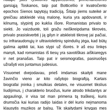
garsiąją Toskanos, taip pat Botticellio ir kvatročento
epochos Sienos tapytojų tradiciją. Šitaip jiems suteikė ar
greičiau atskleidė visą malonę, kuria yra apdovanoti, ir
kilnumą, slypintį po kuklia išore. Romanistas privalo to
siekti. Jo vaizduotė, toli gražu neiškreipdama tikrovės,
privalo prasiskverbti į ją gilyn ir atskleisti tikrovę jai pačiai,
su infraraudonųjų ir ultravioletinių spindulių jėga, kad būtų
galima aptikti tai, kas slypi už išorės. Ir aš esu linkęs
manyti, kad romanistas iš tiesų yra savotiškas aiškiaregys
ir net pranašas. Taip pat ir seismografas, pasiruošęs
užrašyti vos juntamus judesius.
Visuomet dvejodavau, prieš imdamas skaityti mane
žavinčio vieno ar kito rašytojo biografiją. Kartais
biografai įninka į smulkias detales, ne visuomet tikslius
liudijimus, į charakterio bruožus, kurie atrodo trikdantys ar
apgaulingi, ir visa tat man primena tą traškesį, kuris
drumsčia kai kurias radijo laidas ir dėl kurio neįmanoma
klausytis muzikos ar balsų. Tik skaitydami knygas mes