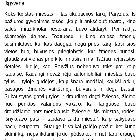
išgyvenę.
Koks keistas miestas – tas okupacijos laikų Paryžius. Iš
pažiūros gyvenimas tęsėsi „kaip ir anksčiau“: teatrai, kino
salės, miuzikholai, restoranai buvo atidaryti. Per radiją
skambėjo dainos. Teatruose ir kino salėse žmonių
susirinkdavo kur kas daugiau negu prieš karą, tarsi šios
vietos būtų buvusios prieglobstis, kur žmonės buriasi,
glaudžiasi vienas prie kito ir nusiramina. Tačiau neįprastos
detalės liudijo, kad Paryžius nebebuvo toks pat kaip
kadaise. Kadangi nevažinėjo automobiliai, miestas buvo
tylus – tyloje girdėjosi, kaip šnara medžiai, kaukši arklių
pasagos, žmonės vaikštinėja bulvarais ir klega balsai.
Sukaustytas gatvių tylos ir draudimo degti šviesas, žiemą
nuo penktos valandos vakaro, kai languose buvo
draudžiama nors menkiausia švieselė, šis miestas, rodės,
išnykdavo pats – tapdavo „aklu miestu“, kaip sakydavo
nacių okupantai. Suaugę ir vaikai galėjo pražūti bet kurią
akimirką, nepalikdami jokio pėdsako, ir net tarp draugų