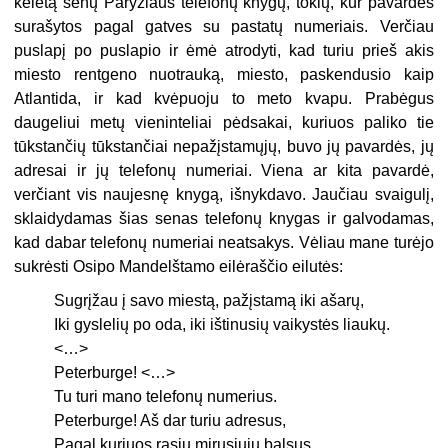
keletą senų Paryžiaus telefonų knygų, tokių, kur pavardės
surašytos pagal gatves su pastatų numeriais. Verčiau
puslapį po puslapio ir ėmė atrodyti, kad turiu prieš akis
miesto rentgeno nuotrauką, miesto, paskendusio kaip
Atlantida, ir kad kvėpuoju to meto kvapu. Prabėgus
daugeliui metų vieninteliai pėdsakai, kuriuos paliko tie
tūkstančių tūkstančiai nepažįstamųjų, buvo jų pavardės, jų
adresai ir jų telefonų numeriai. Viena ar kita pavardė,
verčiant vis naujesnę knygą, išnykdavo. Jaučiau svaigulį,
sklaidydamas šias senas telefonų knygas ir galvodamas,
kad dabar telefonų numeriai neatsakys. Vėliau mane turėjo
sukrėsti Osipo Mandelštamo eilėraščio eilutės:
Sugrįžau į savo miestą, pažįstamą iki ašarų,
Iki gyslelių po oda, iki ištinusių vaikystės liaukų.
<…>
Peterburge! <…>
Tu turi mano telefonų numerius.
Peterburge! Aš dar turiu adresus,
Pagal kuriuos rasiu mirusiųjų balsus.