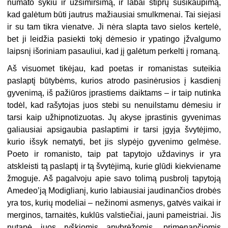
numato sykiu ir užsimiršimą, ir labai stiprų susikaupimą,
kad galėtum būti jautrus mažiausiai smulkmenai. Tai siejasi
ir su tam tikra vienatve. Ji nėra slapta tavo sielos kertelė,
bet ji leidžia pasiekti tokį dėmesio ir ypatingo įžvalgumo
laipsnį išoriniam pasauliui, kad jį galėtum perkelti į romaną.
Aš visuomet tikėjau, kad poetas ir romanistas suteikia
paslaptį būtybėms, kurios atrodo pasinėrusios į kasdienį
gyvenimą, iš pažiūros įprastiems daiktams – ir taip nutinka
todėl, kad rašytojas juos stebi su nenuilstamu dėmesiu ir
tarsi kaip užhipnotizuotas. Jų akyse įprastinis gyvenimas
galiausiai apsigaubia paslaptimi ir tarsi įgyja švytėjimo,
kurio išsyk nematyti, bet jis slypėjo gyvenimo gelmėse.
Poeto ir romanisto, taip pat tapytojo uždavinys ir yra
atskleisti tą paslaptį ir tą švytėjimą, kurie glūdi kiekviename
žmoguje. Aš pagalvoju apie savo tolimą pusbrolį tapytoją
Amedeo’ją Modiglianį, kurio labiausiai jaudinančios drobės
yra tos, kurių modeliai – nežinomi asmenys, gatvės vaikai ir
merginos, tarnaitės, kuklūs valstiečiai, jauni pameistriai. Jis
nutapė juos ryškiomis apybrėžomis, primenančiomis