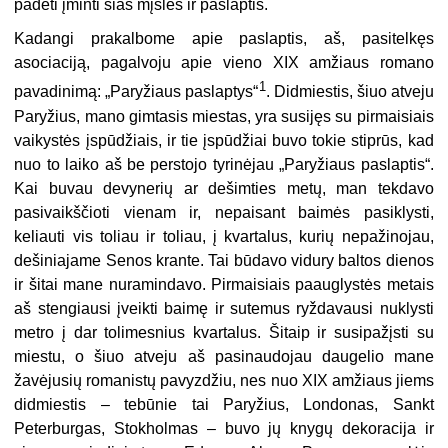
padėti įminti šias mįsles ir paslaptis.
Kadangi prakalbome apie paslaptis, aš, pasitelkęs
asociaciją, pagalvoju apie vieno XIX amžiaus romano
1
pavadinimą: „Paryžiaus paslaptys“
. Didmiestis, šiuo atveju
Paryžius, mano gimtasis miestas, yra susijęs su pirmaisiais
vaikystės įspūdžiais, ir tie įspūdžiai buvo tokie stiprūs, kad
nuo to laiko aš be perstojo tyrinėjau „Paryžiaus paslaptis“.
Kai buvau devynerių ar dešimties metų, man tekdavo
pasivaikščioti vienam ir, nepaisant baimės pasiklysti,
keliauti vis toliau ir toliau, į kvartalus, kurių nepažinojau,
dešiniajame Senos krante. Tai būdavo vidury baltos dienos
ir šitai mane nuramindavo. Pirmaisiais paauglystės metais
aš stengiausi įveikti baimę ir sutemus ryždavausi nuklysti
metro į dar tolimesnius kvartalus. Šitaip ir susipažįsti su
miestu, o šiuo atveju aš pasinaudojau daugelio mane
žavėjusių romanistų pavyzdžiu, nes nuo XIX amžiaus jiems
didmiestis – tebūnie tai Paryžius, Londonas, Sankt
Peterburgas, Stokholmas – buvo jų knygų dekoracija ir