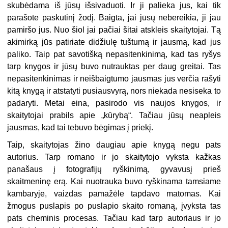
skubėdama iš jūsų išsivaduoti. Ir ji palieka jus, kai tik
parašote paskutinį žodį. Baigta, jai jūsų nebereikia, ji jau
pamiršo jus. Nuo šiol jai pačiai šitai atskleis skaitytojai. Tą
akimirką jūs patiriate didžiulę tuštumą ir jausmą, kad jus
paliko. Taip pat savotišką nepasitenkinimą, kad tas ryšys
tarp knygos ir jūsų buvo nutrauktas per daug greitai. Tas
nepasitenkinimas ir neišbaigtumo jausmas jus verčia rašyti
kitą knygą ir atstatyti pusiausvyrą, nors niekada nesiseka to
padaryti. Metai eina, pasirodo vis naujos knygos, ir
skaitytojai prabils apie „kūrybą“. Tačiau jūsų neapleis
jausmas, kad tai tebuvo bėgimas į priekį.
Taip, skaitytojas žino daugiau apie knygą negu pats
autorius. Tarp romano ir jo skaitytojo vyksta kažkas
panašaus į fotografijų ryškinimą, gyvavusį prieš
skaitmeninę erą. Kai nuotrauka buvo ryškinama tamsiame
kambaryje, vaizdas pamažėle tapdavo matomas. Kai
žmogus puslapis po puslapio skaito romaną, įvyksta tas
pats cheminis procesas. Tačiau kad tarp autoriaus ir jo