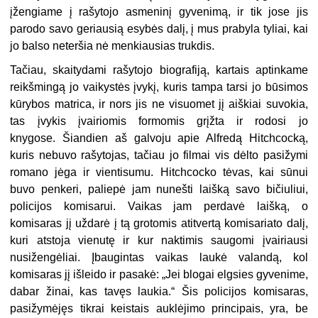
įžengiame į rašytojo asmeninį gyvenimą, ir tik jose jis
parodo savo geriausią esybės dalį, į mus prabyla tyliai, kai
jo balso neteršia nė menkiausias trukdis.
Tačiau, skaitydami rašytojo biografiją, kartais aptinkame
reikšmingą jo vaikystės įvykį, kuris tampa tarsi jo būsimos
kūrybos matrica, ir nors jis ne visuomet jį aiškiai suvokia,
tas įvykis įvairiomis formomis grįžta ir rodosi jo
knygose. Šiandien aš galvoju apie Alfredą Hitchcocką,
kuris nebuvo rašytojas, tačiau jo filmai vis dėlto pasižymi
romano jėga ir vientisumu. Hitchcocko tėvas, kai sūnui
buvo penkeri, paliepė jam nunešti laišką savo bičiuliui,
policijos komisarui. Vaikas jam perdavė laišką, o
komisaras jį uždarė į tą grotomis atitvertą komisariato dalį,
kuri atstoja vienutę ir kur naktimis saugomi įvairiausi
nusižengėliai. Įbaugintas vaikas laukė valandą, kol
komisaras jį išleido ir pasakė: „Jei blogai elgsies gyvenime,
dabar žinai, kas tavęs laukia.“ Šis policijos komisaras,
pasižymėjęs tikrai keistais auklėjimo principais, yra, be