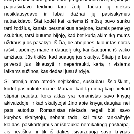
paprašydavo leidimo tarti žodį. Tačiau jų niekas
nesiklausydavo ir labai dažnai jų pasisakymus
nutraukdavo. Štai kodėl kai kuriems iš mūsų buvo sunku
tarti žodžius, kartais persmelktus abejone, kartais pernelyg
skubrius, tarsi būtume bijoję, kad bet kurią akimirką mums
uždraus juos pasakyti. Iš čia, be abejonės, kilo ir tas noras
rašyti, apėmęs mane ir daugelį kitų, kai išaugome iš vaiko
amžiaus. Jūs tikitės, kad suaugę jus skaitys. Šitaip jie bus
priversti jus išklausyti ir nepertraukti, kartą ir visiems
laikams sužinos, kas dedasi jūsų širdyje.
Ši premija man atrodė neįtikėtina, suskubau išsiaiškinti,
kodėl pasirinkote mane. Manau, kad tą dieną kaip niekad
stipriai pajutau, koks aklas yra romanistas savo knygų
akivaizdoje, ir kad skaitytojai žino apie knygą daugiau nei
pats autorius. Romanistas niekada negali būti savo
kūrybos skaitytoju, nebent tada, kai taiso rankraštyje
klaidas, pasikartojimus ar išbraukia nereikalingą pastraipą.
Jis neaiškiai ir tik iš dalies įsivaizduoja savo knygas