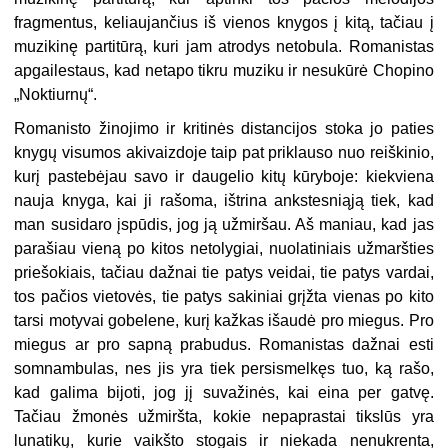
fragmentus, keliaujančius iš vienos knygos į kitą, tačiau į
muzikinę partitūrą, kuri jam atrodys netobula. Romanistas
apgailestaus, kad netapo tikru muziku ir nesukūrė Chopino
„Noktiurnų“.
Romanisto žinojimo ir kritinės distancijos stoka jo paties
knygų visumos akivaizdoje taip pat priklauso nuo reiškinio,
kurį pastebėjau savo ir daugelio kitų kūryboje: kiekviena
nauja knyga, kai ji rašoma, ištrina ankstesniąją tiek, kad
man susidaro įspūdis, jog ją užmiršau. Aš maniau, kad jas
parašiau vieną po kitos netolygiai, nuolatiniais užmaršties
priešokiais, tačiau dažnai tie patys veidai, tie patys vardai,
tos pačios vietovės, tie patys sakiniai grįžta vienas po kito
tarsi motyvai gobelene, kurį kažkas išaudė pro miegus. Pro
miegus ar pro sapną prabudus. Romanistas dažnai esti
somnambulas, nes jis yra tiek persismelkęs tuo, ką rašo,
kad galima bijoti, jog jį suvažinės, kai eina per gatvę.
Tačiau žmonės užmiršta, kokie nepaprastai tikslūs yra
lunatikų, kurie vaikšto stogais ir niekada nenukrenta,