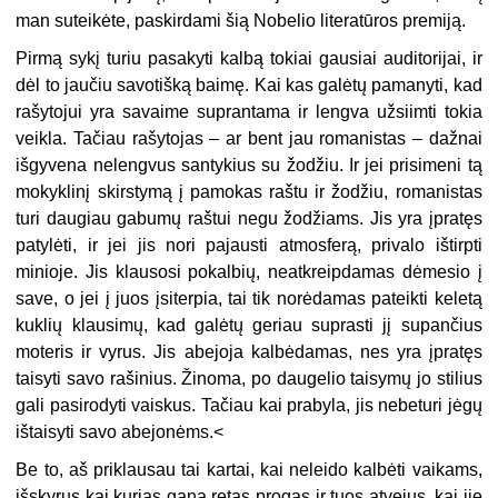
man suteikėte, paskirdami šią Nobelio literatūros premiją.
Pirmą sykį turiu pasakyti kalbą tokiai gausiai auditorijai, ir
dėl to jaučiu savotišką baimę. Kai kas galėtų pamanyti, kad
rašytojui yra savaime suprantama ir lengva užsiimti tokia
veikla. Tačiau rašytojas – ar bent jau romanistas – dažnai
išgyvena nelengvus santykius su žodžiu. Ir jei prisimeni tą
mokyklinį skirstymą į pamokas raštu ir žodžiu, romanistas
turi daugiau gabumų raštui negu žodžiams. Jis yra įpratęs
patylėti, ir jei jis nori pajausti atmosferą, privalo ištirpti
minioje. Jis klausosi pokalbių, neatkreipdamas dėmesio į
save, o jei į juos įsiterpia, tai tik norėdamas pateikti keletą
kuklių klausimų, kad galėtų geriau suprasti jį supančius
moteris ir vyrus. Jis abejoja kalbėdamas, nes yra įpratęs
taisyti savo rašinius. Žinoma, po daugelio taisymų jo stilius
gali pasirodyti vaiskus. Tačiau kai prabyla, jis nebeturi jėgų
ištaisyti savo abejonėms.<
Be to, aš priklausau tai kartai, kai neleido kalbėti vaikams,
išskyrus kai kurias gana retas progas ir tuos atvejus, kai jie