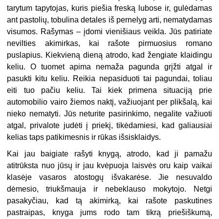
tarytum tapytojas, kuris piešia freską lubose ir, gulėdamas
ant pastolių, tobulina detales iš pernelyg arti, nematydamas
visumos. Rašymas – įdomi vienišiaus veikla. Jūs patiriate
nevilties akimirkas, kai rašote pirmuosius romano
puslapius. Kiekvieną dieną atrodo, kad žengiate klaidingu
keliu. O tuomet apima nemaža pagunda grįžti atgal ir
pasukti kitu keliu. Reikia nepasiduoti tai pagundai, toliau
eiti tuo pačiu keliu. Tai kiek primena situaciją prie
automobilio vairo žiemos naktį, važiuojant per plikšalą, kai
nieko nematyti. Jūs neturite pasirinkimo, negalite važiuoti
atgal, privalote judėti į priekį, tikėdamiesi, kad galiausiai
kelias taps patikimesnis ir rūkas išsisklaidys.
Kai jau baigiate rašyti knygą, atrodo, kad ji pamažu
atitrūksta nuo jūsų ir jau kvėpuoja laisvės oru kaip vaikai
klasėje vasaros atostogų išvakarėse. Jie nesuvaldo
dėmesio, triukšmauja ir nebeklauso mokytojo. Netgi
pasakyčiau, kad tą akimirką, kai rašote paskutines
pastraipas, knyga jums rodo tam tikrą priešiškumą,