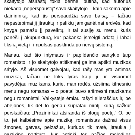
skaitytojo atsirastų tokia dermė, būtina, kad autorius
niekada „neperspaustų“ savo skaitytojo – kaip sakoma apie
dainininką, kad jis perspaudžia savo balsą, – tačiau
nepastebimai jį įtrauktų ir paliktų jam ganėtinai erdvės, kad
knyga pamažu jį paveiktų, ir tai susiję su menu, kuris
panėši į akupunktūrą, kur pakanka įsmeigti adatą į labai
tikslią vietą ir impulsas pasklinda po nervų sistemą.
Manau, kad šio intymaus ir papildančio santykio tarp
romanisto ir jo skaitytojo atitikmenį galima aptikti muzikos
srityje. Aš visuomet galvojau, kad rašy mas yra artimas
muzikai, tačiau ne toks tyras kaip ji, ir visuomet
pavydėjau muzikams, kurie, man rodės, užsiima kilnesniu
menu negu romanas – o poetai buvo artimesni muzikams
negu romanistai. Vaikystėje ėmiau rašyti eilėraščius ir, be
abejonės, tik dėl to geriau supratau mintį, kurią kažkur
perskaičiau: „Prozininkai atsiranda iš blogų poetų.“ O, be
to, jei kalbėsime apie muziką, romanistas dažnai visus
žmones, gatves, peizažus, kuriuos tik matė, įtraukia į
muzikinę partitūrą, kur aptinki tos pačios melodijos