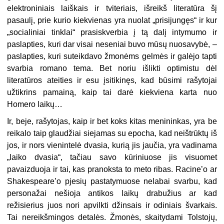
elektroniniais laiškais ir tviteriais, išreikš literatūra šį
pasaulį, prie kurio kiekvienas yra nuolat „prisijungęs“ ir kur
„socialiniai tinklai“ prasiskverbia į tą dalį intymumo ir
paslapties, kuri dar visai neseniai buvo mūsų nuosavybė, –
paslapties, kuri suteikdavo žmonėms gelmės ir galėjo tapti
svarbia romano tema. Bet noriu išlikti optimistu dėl
literatūros ateities ir esu įsitikinęs, kad būsimi rašytojai
užtikrins pamainą, kaip tai darė kiekviena karta nuo
Homero laikų…
Ir, beje, rašytojas, kaip ir bet koks kitas menininkas, yra be
reikalo taip glaudžiai siejamas su epocha, kad neištrūktų iš
jos, ir nors vienintelė dvasia, kurią jis jaučia, yra vadinama
„laiko dvasia“, tačiau savo kūriniuose jis visuomet
pavaizduoja ir tai, kas pranoksta to meto ribas. Racine’o ar
Shakespeare’o pjesių pastatymuose nelabai svarbu, kad
personažai nešioja antikos laikų drabužius ar kad
režisierius juos nori apvilkti džinsais ir odiniais švarkais.
Tai nereikšmingos detalės. Žmonės, skaitydami Tolstojų,