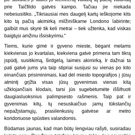
prie Taičfildo gatvės kampo. Tačiau jie niekada
nebesusitiko. „Tikriausiai mes daugelį kartų ieškojome kits
kito tą pačią akimirką milžiniškame Londono labirinte;
galbūt mus skyrė tik keli metrai – tiek užtenka, kad viskas
baigtųsi amžinu išsiskyrimu.“
Tiems, kurie gimė ir gyveno mieste, bėgant metams
kiekvienas jo kvartalas, kiekviena gatvė primena tam tikrą
įspūdį, susitikimą, širdgėlą, laimės akimirką. Ir dažnai ta
pati gatvė jums yra taip stipriai susijusi su vienas po kito
einančiais prisiminimais, kad dėl miesto topografijos į jūsų
atmintį grįžta visas jūsų gyvenimas vienas kitą
užklojančiais klodais, tarsi jūs sugebėtumėte iššifruoti
daugiasluoksnius palimpsesto rašmenis. Taip pat ir
gyvenimas kitų, tų nesuskaičiuo jamų tūkstančių
nepažįstamųjų, prasilenkusių gatvėse ar metro
koridoriuose spūsties valandomis.
Būdamas jaunas, kad man būtų lengviau rašyti, susiradau