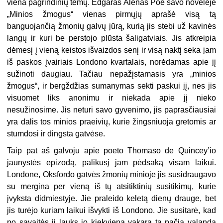
viena pagrindinių temų. Edgaras Alenas Poe savo novelėje
„Minios žmogus“ vienas pirmųjų aprašė visą tą
banguojančią žmonių galvų jūrą, kurią jis stebi už kavinės
langų ir kuri be perstojo plūsta šaligatviais. Jis atkreipia
dėmesį į vieną keistos išvaizdos senį ir visą naktį seka jam
iš paskos įvairiais Londono kvartalais, norėdamas apie jį
sužinoti daugiau. Tačiau nepažįstamasis yra „minios
žmogus“, ir bergždžias sumanymas sekti paskui jį, nes jis
visuomet liks anonimu ir niekada apie jį nieko
nesužinosime. Jis neturi savo gyvenimo, jis paprasčiausiai
yra dalis tos minios praeivių, kurie žingsniuoja gretomis ar
stumdosi ir dingsta gatvėse.
Taip pat aš galvoju apie poeto Thomaso de Quincey’io
jaunystės epizodą, palikusį jam pėdsaką visam laikui.
Londone, Oksfordo gatvės žmonių minioje jis susidraugavo
su mergina per vieną iš tų atsitiktinių susitikimų, kurie
įvyksta didmiestyje. Jie praleido keletą dienų drauge, bet
jis turėjo kuriam laikui išvykti iš Londono. Jie susitarė, kad
po savaitės ji lauks jo kiekvieną vakarą tą pačią valandą