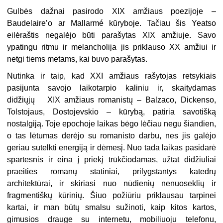
Gulbės dažnai pasirodo XIX amžiaus poezijoje –
Baudelaire’o ar Mallarmé kūryboje. Tačiau šis Yeatso
eilėraštis negalėjo būti parašytas XIX amžiuje. Savo
ypatingu ritmu ir melancholija jis priklauso XX amžiui ir
netgi tiems metams, kai buvo parašytas.
Nutinka ir taip, kad XXI amžiaus rašytojas retsykiais
pasijunta savojo laikotarpio kaliniu ir, skaitydamas
didžiųjų XIX amžiaus romanistų – Balzaco, Dickenso,
Tolstojaus, Dostojevskio – kūrybą, patiria savotišką
nostalgiją. Toje epochoje laikas bėgo lėčiau negu šiandien,
o tas lėtumas derėjo su romanisto darbu, nes jis galėjo
geriau sutelkti energiją ir dėmesį. Nuo tada laikas pasidarė
spartesnis ir eina į priekį trūkčiodamas, užtat didžiuliai
praeities romanų statiniai, prilygstantys katedrų
architektūrai, ir skiriasi nuo nūdienių nenuoseklių ir
fragmentiškų kūrinių. Šiuo požiūriu priklausau tarpinei
kartai, ir man būtų smalsu sužinoti, kaip kitos kartos,
gimusios drauge su internetu, mobiliuoju telefonu,