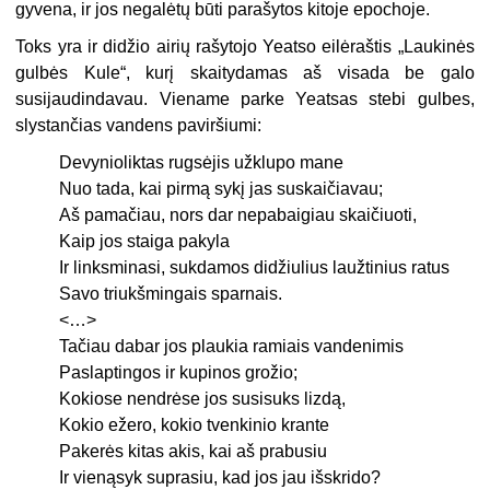
gyvena, ir jos negalėtų būti parašytos kitoje epochoje.
Toks yra ir didžio airių rašytojo Yeatso eilėraštis „Laukinės
gulbės Kule“, kurį skaitydamas aš visada be galo
susijaudindavau. Viename parke Yeatsas stebi gulbes,
slystančias vandens paviršiumi:
Devynioliktas rugsėjis užklupo mane
Nuo tada, kai pirmą sykį jas suskaičiavau;
Aš pamačiau, nors dar nepabaigiau skaičiuoti,
Kaip jos staiga pakyla
Ir linksminasi, sukdamos didžiulius laužtinius ratus
Savo triukšmingais sparnais.
<…>
Tačiau dabar jos plaukia ramiais vandenimis
Paslaptingos ir kupinos grožio;
Kokiose nendrėse jos susisuks lizdą,
Kokio ežero, kokio tvenkinio krante
Pakerės kitas akis, kai aš prabusiu
Ir vienąsyk suprasiu, kad jos jau išskrido?