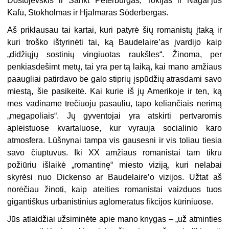
Dostojevskis ir Sankt Peterburgas, Tokijas ir Nagai’jus
Kafū, Stokholmas ir Hjalmaras Söderbergas.
Aš priklausau tai kartai, kuri patyrė šių romanistų įtaką ir
kuri troško ištyrinėti tai, ką Baudelaire’as įvardijo kaip
„didžiųjų sostinių vingiuotas raukšles“. Žinoma, per
penkiasdešimt metų, tai yra per tą laiką, kai mano amžiaus
paaugliai patirdavo be galo stiprių įspūdžių atrasdami savo
miestą, šie pasikeitė. Kai kurie iš jų Amerikoje ir ten, ką
mes vadiname trečiuoju pasauliu, tapo keliančiais nerimą
„megapoliais“. Jų gyventojai yra atskirti pertvaromis
apleistuose kvartaluose, kur vyrauja socialinio karo
atmosfera. Lūšnynai tampa vis gausesni ir vis toliau tiesia
savo čiuptuvus. Iki XX amžiaus romanistai tam tikru
požiūriu išlaikė „romantinę“ miesto viziją, kuri nelabai
skyrėsi nuo Dickenso ar Baudelaire’o vizijos. Užtat aš
norėčiau žinoti, kaip ateities romanistai vaizduos tuos
gigantiškus urbanistinius aglomeratus fikcijos kūriniuose.
Jūs atlaidžiai užsiminėte apie mano knygas – „už atminties