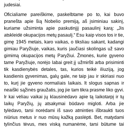
judesiai.
Oficialiame pareiškime, paskelbtame po to, kai buvo
pranešta apie šią Nobelio premiją, aš įsiminiau sakinį,
kuriame užsiminta apie paskutinįjį pasaulinį karą: „Jis
atskleidė okupacijos metų pasaulį.“ Esu kaip visos tos ir tie,
gimę 1945 metais, karo vaikas, o tiksliau sakant, kadangi
gimiau Paryžiuje, vaikas, kuris jaučiasi skolingas už savo
gimimą okupacijos metų Paryžiui. Žmonės, kurie gyveno
tame Paryžiuje, norėjo labai greit jį užmiršti arba prisiminti
tik kasdienybės detales, tas, kurios teikė iliuziją, jog
kasdienis gyvenimas, galų gale, ne taip jau ir skiriasi nuo
to, kurį jie gyveno normaliais laikais. It slogus sapnas ir
neaiški sąžinės graužatis, jog jie tam tikra prasme liko gyvi.
Ir kai vėliau vaikai jų klausinėdavo apie tą laikotarpį ir tų
laikų Paryžių, jų atsakymai būdavo migloti. Arba jie
tylėdavo, tarsi norėdami iš savo atminties išbraukti tuos
niūrius metus ir nuo mūsų kažką paslėpti. Bet, matydami
tylinčius tėvus, mes viską numanėme, tarsi būtume tai