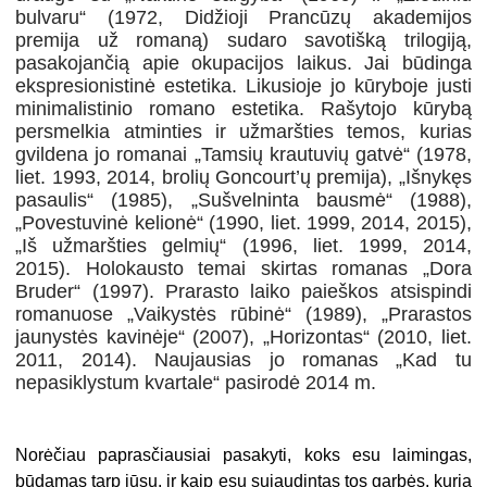
bulvaru“ (1972, Didžioji Prancūzų akademijos
premija už romaną) sudaro savotišką trilogiją,
pasakojančią apie okupacijos laikus. Jai būdinga
ekspresionistinė estetika. Likusioje jo kūryboje justi
minimalistinio romano estetika. Rašytojo kūrybą
persmelkia atminties ir užmaršties temos, kurias
gvildena jo romanai „Tamsių krautuvių gatvė“ (1978,
liet. 1993, 2014, brolių Goncourt’ų premija), „Išnykęs
pasaulis“ (1985), „Sušvelninta bausmė“ (1988),
„Povestuvinė kelionė“ (1990, liet. 1999, 2014, 2015),
„Iš užmaršties gelmių“ (1996, liet. 1999, 2014,
2015). Holokausto temai skirtas romanas „Dora
Bruder“ (1997). Prarasto laiko paieškos atsispindi
romanuose „Vaikystės rūbinė“ (1989), „Prarastos
jaunystės kavinėje“ (2007), „Horizontas“ (2010, liet.
2011, 2014). Naujausias jo romanas „Kad tu
nepasiklystum kvartale“ pasirodė 2014 m.
Norėčiau paprasčiausiai pasakyti, koks esu laimingas,
būdamas tarp jūsų, ir kaip esu sujaudintas tos garbės, kurią