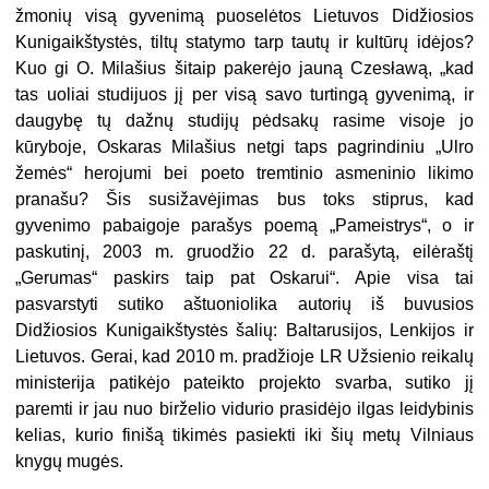
žmonių visą gyvenimą puoselėtos Lietuvos Didžiosios
Kunigaikštystės, tiltų statymo tarp tautų ir kultūrų idėjos?
Kuo gi O. Milašius šitaip pakerėjo jauną Czesławą, „kad
tas uoliai studijuos jį per visą savo turtingą gyvenimą, ir
daugybę tų dažnų studijų pėdsakų rasime visoje jo
kūryboje, Oskaras Milašius netgi taps pagrindiniu „Ulro
žemės“ herojumi bei poeto tremtinio asmeninio likimo
pranašu? Šis susižavėjimas bus toks stiprus, kad
gyvenimo pabaigoje parašys poemą „Pameistrys“, o ir
paskutinį, 2003 m. gruodžio 22 d. parašytą, eilėraštį
„Gerumas“ paskirs taip pat Oskarui“. Apie visa tai
pasvarstyti sutiko aštuoniolika autorių iš buvusios
Didžiosios Kunigaikštystės šalių: Baltarusijos, Lenkijos ir
Lietuvos. Gerai, kad 2010 m. pradžioje LR Užsienio reikalų
ministerija patikėjo pateikto projekto svarba, sutiko jį
paremti ir jau nuo birželio vidurio prasidėjo ilgas leidybinis
kelias, kurio finišą tikimės pasiekti iki šių metų Vilniaus
knygų mugės.