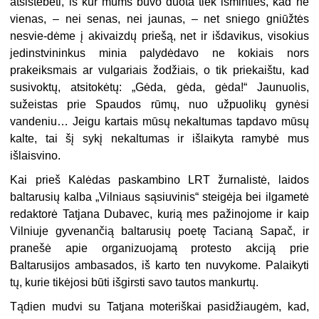
atsistebėti, iš kur mums buvo duota tiek išminties, kad nė
vienas, – nei senas, nei jaunas, – net sniego gniūžtės
nesvie-dėme į akivaizdų priešą, net ir išdavikus, visokius
jedinstvininkus minia palydėdavo ne kokiais nors
prakeiksmais ar vulgariais žodžiais, o tik priekaištu, kad
susivoktų, atsitokėtų: „Gėda, gėda, gėda!“ Jaunuolis,
sužeistas prie Spaudos rūmų, nuo užpuolikų gynėsi
vandeniu… Jeigu kartais mūsų nekaltumas tapdavo mūsų
kalte, tai šį sykį nekaltumas ir išlaikyta ramybė mus
išlaisvino.
Kai prieš Kalėdas paskambino LRT žurnalistė, laidos
baltarusių kalba „Vilniaus sąsiuvinis“ steigėja bei ilgametė
redaktorė Tatjana Dubavec, kurią mes pažinojome ir kaip
Vilniuje gyvenančią baltarusių poetę Tacianą Sapač, ir
pranešė apie organizuojamą protesto akciją prie
Baltarusijos ambasados, iš karto ten nuvykome. Palaikyti
tų, kurie tikėjosi būti išgirsti savo tautos mankurtų.
Tądien mudvi su Tatjana moteriškai pasidžiaugėm, kad,