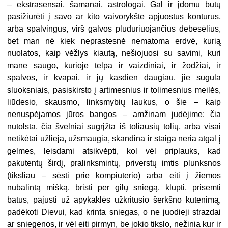
– ekstrasensai, šamanai, astrologai. Gal ir įdomu būtų
pasižiūrėti į savo ar kito vaivorykšte apjuostus kontūrus,
arba spalvingus, virš galvos plūduriuojančius debesėlius,
bet man nė kiek neprastesnė nematoma erdvė, kurią
nuolatos, kaip vėžlys kiautą, nešiojuosi su savimi, kuri
mane saugo, kurioje telpa ir vaizdiniai, ir žodžiai, ir
spalvos, ir kvapai, ir jų kasdien daugiau, jie sugula
sluoksniais, pasiskirsto į artimesnius ir tolimesnius meilės,
liūdesio, skausmo, linksmybių laukus, o šie – kaip
nenuspėjamos jūros bangos – amžinam judėjime: čia
nutolsta, čia švelniai sugrįžta iš toliausių tolių, arba visai
netikėtai užlieja, užsmaugia, skandina ir staiga neria atgal į
gelmes, leisdami atsikvėpti, kol vėl priplauks, kad
pakutentų širdį, pralinksmintų, priverstų imtis plunksnos
(tiksliau – sėsti prie kompiuterio) arba eiti į žiemos
nubalintą mišką, bristi per gilų sniegą, klupti, prisemti
batus, pajusti už apykaklės užkritusio šerkšno kutenimą,
padėkoti Dievui, kad krinta sniegas, o ne juodieji strazdai
ar sniegenos, ir vėl eiti pirmyn, be jokio tikslo, nežinia kur ir