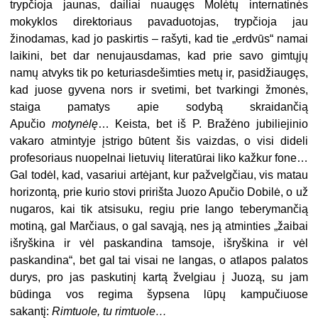
trypčioja jaunas, dailiai nuaugęs Molėtų internatinės
mokyklos direktoriaus pavaduotojas, trypčioja jau
žinodamas, kad jo paskirtis – rašyti, kad tie „erdvūs“ namai
laikini, bet dar nenujausdamas, kad prie savo gimtųjų
namų atvyks tik po keturiasdešimties metų ir, pasidžiaugęs,
kad juose gyvena nors ir svetimi, bet tvarkingi žmonės,
staiga pamatys apie sodybą skraidančią
Apučio
motynėlę
… Keista, bet iš P. Bražėno jubiliejinio
vakaro atmintyje įstrigo būtent šis vaizdas, o visi dideli
profesoriaus nuopelnai lietuvių literatūrai liko kažkur fone…
Gal todėl, kad, vasariui artėjant, kur pažvelgčiau, vis matau
horizontą, prie kurio stovi pririšta Juozo Apučio Dobilė, o už
nugaros, kai tik atsisuku, regiu prie lango teberymančią
motiną, gal Marčiaus, o gal savąją, nes ją atminties „žaibai
išryškina ir vėl paskandina tamsoje, išryškina ir vėl
paskandina“, bet gal tai visai ne langas, o atlapos palatos
durys, pro jas paskutinį kartą žvelgiau į Juozą, su jam
būdinga vos regima šypsena lūpų kampučiuose
sakantį:
Rimtuole, tu rimtuole…