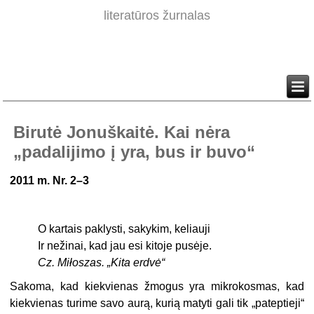
literatūros žurnalas
Birutė Jonuškaitė. Kai nėra
„padalijimo į yra, bus ir buvo“
2011 m. Nr. 2–3
O kartais paklysti, sakykim, keliauji
Ir nežinai, kad jau esi kitoje pusėje.
Cz. Miłoszas. „Kita erdvė“
Sakoma, kad kiekvienas žmogus yra mikrokosmas, kad
kiekvienas turime savo aurą, kurią matyti gali tik „pateptieji“