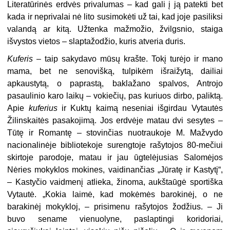
Literatūrinės erdvės privalumas – kad gali į ją patekti bet
kada ir neprivalai nė lito susimokėti už tai, kad joje pasiliksi
valandą ar kitą. Užtenka mažmožio, žvilgsnio, staiga
išvystos vietos – slaptažodžio, kuris atveria duris.
Kuferis
– taip sakydavo mūsų krašte. Tokį turėjo ir mano
mama, bet ne senovišką, tulpikėm išraižytą, dailiai
apkaustytą, o paprastą, baklažano spalvos, Antrojo
pasaulinio karo laikų – vokiečių, pas kuriuos dirbo, paliktą.
Apie
kuferius
ir Kuktų kaimą neseniai išgirdau Vytautės
Žilinskaitės pasakojimą. Jos erdvėje matau dvi sesytes –
Tūtę ir Romantę – stovinčias nuotraukoje M. Mažvydo
nacionalinėje bibliotekoje surengtoje rašytojos 80-mečiui
skirtoje parodoje, matau ir jau ūgtelėjusias Salomėjos
Nėries mokyklos mokines, vaidinančias „Jūratę ir Kastytį“,
– Kastyčio vaidmenį atlieka, žinoma, aukštaūgė sportiška
Vytautė. „Kokia laimė, kad mokėmės barokinėj, o ne
barakinėj mokykloj, – prisimenu rašytojos žodžius. – Ji
buvo sename vienuolyne, paslaptingi koridoriai,