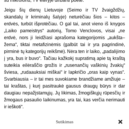
su mikrofonu, TV eteryje dirbanti poetė.
Jeigu šių dienų Lietuvoje (Seimo ir TV žvaigždžių,
skandalų ir kriminalų šalyje) neturėčiau šios – kitos –
erdvės, turbūt išprotėčiau. O gal tai, anot vieno iš knygos
„Laiko pameistrys“ autorių, Tomo Venclovos, visai „ne
erdvė, nors ji leidžiasi aprašoma kategorijomis „aukšta–
žema“, tiktai metafizinėmis (galbūt tai ir yra pagrindinė,
pirminė tų kategorijų reikšmė). Nėra ten ir laiko, „padalijimo
į yra, bus ir buvo“. Tačiau kažkokį supratimą apie tą kraštą
suteikia eilėraščio grožis ir „rusenančių vaškinių žvakių“
šviesa, „rudaauksiai miškai“ ir lapkričio „oras kaip vynas“.
Svarbiausia – ir tai mes suvokiame brandžiame amžiuje –
tai kraštas, į kurį pasitraukė gausus draugų būrys ir dar
daugiau nepažįstamųjų. Jų likimas, žmogiškųjų rūpesčių ir
žmogaus pasaulio laikinumas, yra tai, kas verčia nerimauti
ir ieškoti“.
Sutikimas