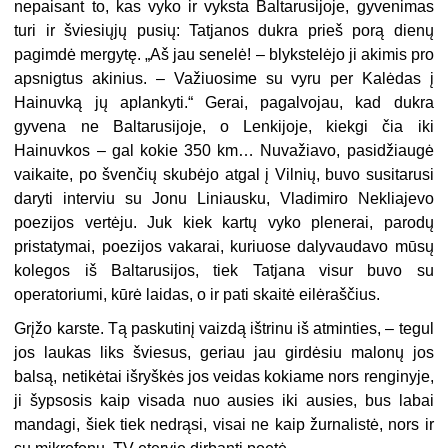
nepaisant to, kas vyko ir vyksta Baltarusijoje, gyvenimas
turi ir šviesiųjų pusių: Tatjanos dukra prieš porą dienų
pagimdė mergytę. „Aš jau senelė! – blykstelėjo ji akimis pro
apsnigtus akinius. – Važiuosime su vyru per Kalėdas į
Hainuvką jų aplankyti.“ Gerai, pagalvojau, kad dukra
gyvena ne Baltarusijoje, o Lenkijoje, kiekgi čia iki
Hainuvkos – gal kokie 350 km… Nuvažiavo, pasidžiaugė
vaikaite, po švenčių skubėjo atgal į Vilnių, buvo susitarusi
daryti interviu su Jonu Liniausku, Vladimiro Nekliajevo
poezijos vertėju. Juk kiek kartų vyko plenerai, parodų
pristatymai, poezijos vakarai, kuriuose dalyvaudavo mūsų
kolegos iš Baltarusijos, tiek Tatjana visur buvo su
operatoriumi, kūrė laidas, o ir pati skaitė eilėraščius.
Grįžo karste. Tą paskutinį vaizdą ištrinu iš atminties, – tegul
jos laukas liks šviesus, geriau jau girdėsiu malonų jos
balsą, netikėtai išryškės jos veidas kokiame nors renginyje,
ji šypsosis kaip visada nuo ausies iki ausies, bus labai
mandagi, šiek tiek nedrąsi, visai ne kaip žurnalistė, nors ir