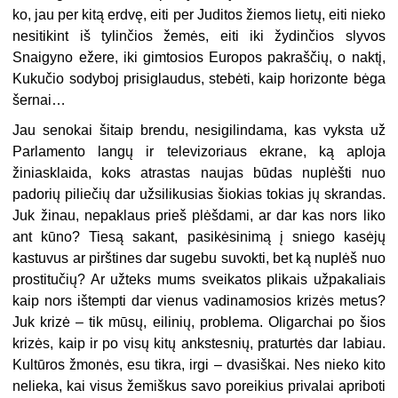
ko, jau per kitą erdvę, eiti per Juditos žiemos lietų, eiti nieko
nesitikint iš tylinčios žemės, eiti iki žydinčios slyvos
Snaigyno ežere, iki gimtosios Europos pakraščių, o naktį,
Kukučio sodyboj prisiglaudus, stebėti, kaip horizonte bėga
šernai…
Jau senokai šitaip brendu, nesigilindama, kas vyksta už
Parlamento langų ir televizoriaus ekrane, ką aploja
žiniasklaida, koks atrastas naujas būdas nuplėšti nuo
padorių piliečių dar užsilikusias šiokias tokias jų skrandas.
Juk žinau, nepaklaus prieš plėšdami, ar dar kas nors liko
ant kūno? Tiesą sakant, pasikėsinimą į sniego kasėjų
kastuvus ar pirštines dar sugebu suvokti, bet ką nuplėš nuo
prostitučių? Ar užteks mums sveikatos plikais užpakaliais
kaip nors ištempti dar vienus vadinamosios krizės metus?
Juk krizė – tik mūsų, eilinių, problema. Oligarchai po šios
krizės, kaip ir po visų kitų ankstesnių, praturtės dar labiau.
Kultūros žmonės, esu tikra, irgi – dvasiškai. Nes nieko kito
nelieka, kai visus žemiškus savo poreikius privalai apriboti