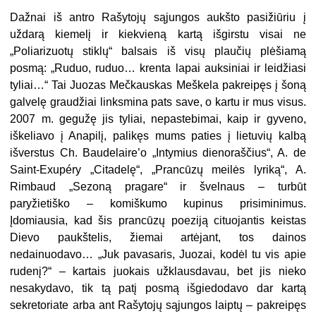
Dažnai iš antro Rašytojų sąjungos aukšto pasižiūriu į
uždarą kiemelį ir kiekvieną kartą išgirstu visai ne
„Poliarizuotų stiklų“ balsais iš visų plaučių plėšiamą
posmą: „Ruduo, ruduo… krenta lapai auksiniai ir leidžiasi
tyliai…“ Tai Juozas Mečkauskas Meškela pakreipęs į šoną
galvelę graudžiai linksmina pats save, o kartu ir mus visus.
2007 m. gegužę jis tyliai, nepastebimai, kaip ir gyveno,
iškeliavo į Anapilį, palikęs mums paties į lietuvių kalbą
išverstus Ch. Baudelaire’o „Intymius dienoraščius“, A. de
Saint-Exupéry „Citadelę“, „Prancūzų meilės lyriką“, A.
Rimbaud „Sezoną pragare“ ir švelnaus – turbūt
paryžietiško – komiškumo kupinus prisiminimus.
Įdomiausia, kad šis prancūzų poeziją cituojantis keistas
Dievo paukštelis, žiemai artėjant, tos dainos
nedainuodavo… „Juk pavasaris, Juozai, kodėl tu vis apie
rudenį?“ – kartais juokais užklausdavau, bet jis nieko
nesakydavo, tik tą patį posmą išgiedodavo dar kartą
sekretoriate arba ant Rašytojų sąjungos laiptų – pakreipęs