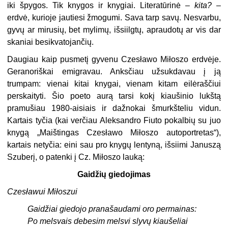
iki špygos. Tik knygos ir knygiai. Literatūrinė –
kita?
–
erdvė, kurioje jautiesi žmogumi. Sava tarp savų. Nesvarbu,
gyvų ar mirusių, bet mylimų, išsiilgtų, apraudotų ar vis dar
skaniai besikvatojančių.
Daugiau kaip pusmetį gyvenu Czesławo Miłoszo erdvėje.
Geranoriškai emigravau. Anksčiau užsukdavau į ją
trumpam: vienai kitai knygai, vienam kitam eilėraščiui
perskaityti. Šio poeto aurą tarsi kokį kiaušinio lukštą
pramušiau 1980-aisiais ir dažnokai šmurkšteliu vidun.
Kartais tyčia (kai verčiau Aleksandro Fiuto pokalbių su juo
knygą „Maištingas Czesławo Miłoszo autoportretas“),
kartais netyčia: eini sau pro knygų lentyną, išsiimi Januszą
Szuberį, o patenki į Cz. Miłoszo lauką:
Gaidžių giedojimas
Czesławui Miłoszui
G
aidžiai giedojo pranašaudami oro permainas:
Po melsvais debesim melsvi slyvų kiaušeliai