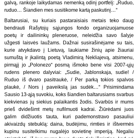
galvą, rankoje laikydamas nemenką odinį portfelį: „Ruduo,
ruduo… Šiandien mes susitikome kartą paskutinį…“
Baltarusiai, su kuriais pastaraisiais metais teko daug
bendrauti Rašytojų sąjungos fondo organizuojamuose
poetų ir dailininkų pleneruose, neleidžia savo šalyje
užgesti laisvės laužams. Dažnai susirašinėjame su tais,
kurie atvykdavo į Lietuvą, laukiame žinių apie žiauriai
sumuštą ir įkalintą poetą Vladimirą Nekliajevą, atsimenu,
pirmąjį jo „Polonezo“ posmą išmoko bene visi 2007-ųjų
rudens plenero dalyviai: „Sudie, Jablonskaja, sudie! /
Ruduo iš dvaro pasitraukė, / Per parką tokios spalvos
plaukė, / Nors į paveikslą jas sudėk…“ Prisimindama
Sausio 13-ąją suvokiu, koks šiandien baltarusiams svarbus
kiekvienas jų siekius palaikantis žodis. Svarbūs ir mums
prieš dvidešimt metų nufilmuoti kadrai. Žiūrėdami juos
galim didžiuotis tauta, kuri pademonstravo pasauliui
akivaizdų stebuklą: daina, budėjimu, rimties ir ištvermės
kupinu susitelkimu nugalėjo sovietinę imperiją. Negaliu