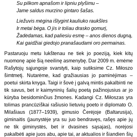
Su pilkom apnašom ir lipniu plyšimu –
Jame saldus murzino gintaro šašas.
Liežuvis mėgina išlygint kauliuko raukšles
Ir metai bėga. O jis ir toliau drasko gomurį,
Žadėdamas, kad paliesiu esmę – anos dienos dugną,
Kai gaidžiai giedojo pranašaudami oro permainas.
Pastaruoju metu lukštenau ne tiek jo poeziją, kiek kitų
nuomonę apie šią neeilinę asmenybę. Dar 2009 m. ėmėme
Rašytojų sąjungoje svarstyti, kaip sutiksime Cz. Miłoszo
šimtmetį. Nutarėme, kad gražiausias jo paminėjimas –
poetui skirta knyga. Taigi ir šovė į galvą mintis pakalbinti ne
tik savus, bet ir kaimyninių šalių poetą pažinojusius ar jo
kūryba besidominčius žmones. Kadangi Cz. Miłoszas yra
tolimas prancūziškai rašiusio lietuvių poeto ir diplomato O.
Milašiaus (1877–1939), gimusio Čerėjoje (Baltarusija),
giminaitis (jaunystėje yra su juo bendravęs, rašęs apie jų
ne tik giminystės, bet ir dvasines sąsajas), norėjosi
pakalbėti apie juos abu, apie tai, ar aktualios ir šiandien šių