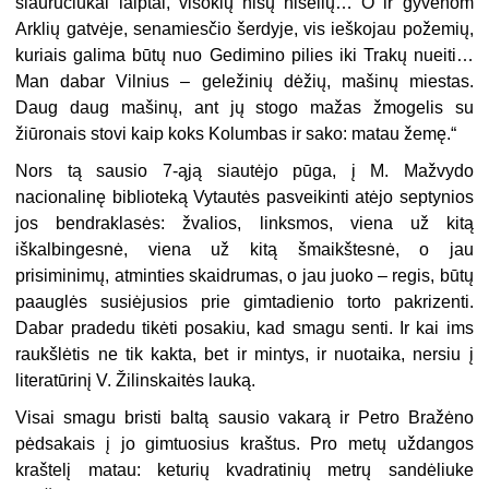
siauručiukai laiptai, visokių nišų nišelių… O ir gyvenom
Arklių gatvėje, senamiesčio šerdyje, vis ieškojau požemių,
kuriais galima būtų nuo Gedimino pilies iki Trakų nueiti…
Man dabar Vilnius – geležinių dėžių, mašinų miestas.
Daug daug mašinų, ant jų stogo mažas žmogelis su
žiūronais stovi kaip koks Kolumbas ir sako: matau žemę.“
Nors tą sausio 7-ąją siautėjo pūga, į M. Mažvydo
nacionalinę biblioteką Vytautės pasveikinti atėjo septynios
jos bendraklasės: žvalios, linksmos, viena už kitą
iškalbingesnė, viena už kitą šmaikštesnė, o jau
prisiminimų, atminties skaidrumas, o jau juoko – regis, būtų
paauglės susiėjusios prie gimtadienio torto pakrizenti.
Dabar pradedu tikėti posakiu, kad smagu senti. Ir kai ims
raukšlėtis ne tik kakta, bet ir mintys, ir nuotaika, nersiu į
literatūrinį V. Žilinskaitės lauką.
Visai smagu bristi baltą sausio vakarą ir Petro Bražėno
pėdsakais į jo gimtuosius kraštus. Pro metų uždangos
kraštelį matau: keturių kvadratinių metrų sandėliuke