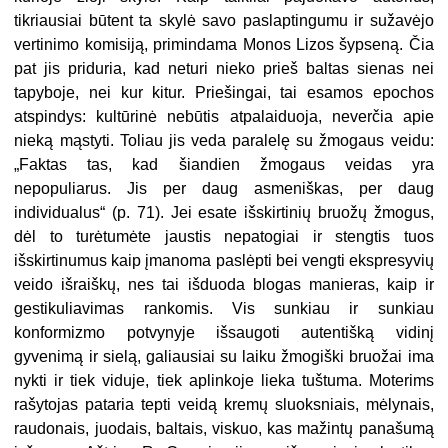
tikriausiai būtent ta skylė savo paslaptingumu ir sužavėjo
vertinimo komisiją, primindama Monos Lizos šypseną. Čia
pat jis priduria, kad neturi nieko prieš baltas sienas nei
tapyboje, nei kur kitur. Priešingai, tai esamos epochos
atspindys: kultūrinė nebūtis atpalaiduoja, neverčia apie
nieką mąstyti. Toliau jis veda paralelę su žmogaus veidu:
„Faktas tas, kad šiandien žmogaus veidas yra
nepopuliarus. Jis per daug asmeniškas, per daug
individualus“ (p. 71). Jei esate išskirtinių bruožų žmogus,
dėl to turėtumėte jaustis nepatogiai ir stengtis tuos
išskirtinumus kaip įmanoma paslėpti bei vengti ekspresyvių
veido išraiškų, nes tai išduoda blogas manieras, kaip ir
gestikuliavimas rankomis. Vis sunkiau ir sunkiau
konformizmo potvynyje išsaugoti autentišką vidinį
gyvenimą ir sielą, galiausiai su laiku žmogiški bruožai ima
nykti ir tiek viduje, tiek aplinkoje lieka tuštuma. Moterims
rašytojas pataria tepti veidą kremų sluoksniais, mėlynais,
raudonais, juodais, baltais, viskuo, kas mažintų panašumą