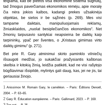
teigiama, kad be plėtros visa ekonominė sistema sugriūtų,
tad žmogus paverčiamas ekonomikos rėmėju, apie moralę
čia nėra jokios kalbos, kadangi prekes užsakinėja
objektas, be sielos ir be sąžinės (p. 269). Mes visi
tampame daiktais, manipuliuojamais reklamų,
žiniasklaidos, „nuolat besiplečiančios ekonomikos“. Net
žmonių tarpusavio santykiai neapsieina be daiktų kaip
tarpininkų, ypač per šventes, o „Kristaus gimimas virto
daiktų gimimu“ (p. 271).
Bet prie R. Gary atminimui skirto paminklo vilniečių
išsaugoti medžiai, jo sukakčiai pražysiantis kaštonas
skelbia ir kitokią žinią, leidžia patikėti, kad ne visi rašytojo
būgštavimai išsipildė, mylintys gali daug, kas, jei ne jis, tai
geriausiai žinojo.
1
Anissimov M.
Romain Gary, le caméléon. – Paris: Éditions Denoël,
2004. – P. 63–65.
2
Gary R.
Éducation européenne. – Paris: Gallimard,
2023. – P.
169.
3
Ten pat. – P. 25.