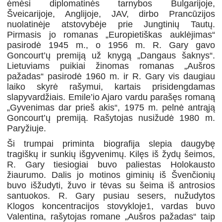
ėmėsi diplomatinės tarnybos Bulgarijoje,
Šveicarijoje, Anglijoje, JAV, dirbo Prancūzijos
nuolatinėje atstovybėje prie Jungtinių Tautų.
Pirmasis jo romanas „Europietiškas auklėjimas“
pasirodė 1945 m., o 1956 m. R. Gary gavo
Goncourt’ų premiją už knygą „Dangaus šaknys“.
Lietuviams puikiai žinomas romanas „Aušros
pažadas“ pasirodė 1960 m. ir R. Gary vis daugiau
laiko skyrė rašymui, kartais prisidengdamas
slapyvardžiais. Emile’io Ajaro vardu parašęs romaną
„Gyvenimas dar prieš akis“, 1975 m. pelnė antrąją
Goncourt’ų premiją. Rašytojas nusižudė 1980 m.
Paryžiuje.
Ši trumpai priminta biografija slepia daugybę
tragiškų ir sunkių išgyvenimų. Kilęs iš žydų šeimos,
R. Gary tiesiogiai buvo paliestas Holokausto
žiaurumo. Dalis jo motinos giminių iš Švenčionių
buvo išžudyti, žuvo ir tėvas su šeima iš antrosios
santuokos. R. Gary pusiau sesers, nužudytos
Klogos koncentracijos stovykloje
1
, vardas buvo
Valentina, rašytojas romane „Aušros pažadas“ taip