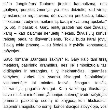
siūlo Jungtinėms Tautoms įteisinti kanibalizmą, nes
„baltymų poreikis žmonijai yra toks didžiulis, kad vietoj
gimstamumo reguliavimo, dėl dvasinių priežasčių, labiau
linkstama į žudynes, naikinimą, badą ir kvailumą apskritai“
(p. 66). Ir, pasak R. Gary, reiktų pradėti nuo kare žuvusių
karių – kad baltymai nenueitų niekais, žuvusiųjų kūnus
reikėtų padalinti išgyvenusiems. Tokiu būdu karai įgytų
šiokią tokią prasmę, – su širdgėla ir pykčiu konstatuoja
rašytojas.
Savo romane „Dangaus šaknys“ R. Gary kaip tam tikrą
metaforą pasirinko dramblius, nes jie simbolizuoja tas
didžiąsias ir nerangias, t. y. nekintančias, ilgaamžes
vertybes, kurias itin svarbu išsaugoti šiuolaikinėje
visuomenėje: tai minties laisvė, žmogaus teisės,
tolerancija, pagarba žmogui. Kaip vaizdingą iliustraciją
savo minčiai minėtame „Žmonijos sutemų“ įvade rašytojas
primena paskutinę sceną iš knygos, kuri tiksliausiai
atspindi žmogiškumo esmę: koncentracijos stovykloje, vos