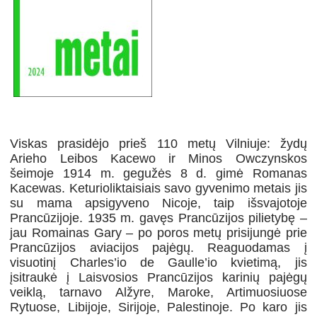
Viskas prasidėjo prieš 110 metų Vilniuje: žydų
Arieho Leibos Kacewo ir Minos Owczynskos
šeimoje 1914 m. gegužės 8 d. gimė Romanas
Kacewas. Keturioliktaisiais savo gyvenimo metais jis
su mama apsigyveno Nicoje, taip išsvajotoje
Prancūzijoje. 1935 m. gavęs Prancūzijos pilietybę –
jau Romainas Gary – po poros metų prisijungė prie
Prancūzijos aviacijos pajėgų. Reaguodamas į
visuotinį Charles’io de Gaulle’io kvietimą, jis
įsitraukė į Laisvosios Prancūzijos karinių pajėgų
veiklą, tarnavo Alžyre, Maroke, Artimuosiuose
Rytuose, Libijoje, Sirijoje, Palestinoje. Po karo jis