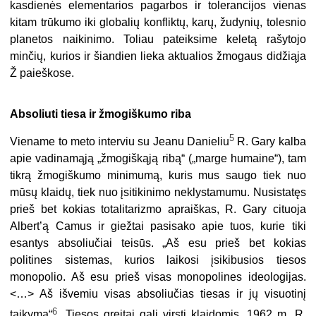
kasdienės elementarios pagarbos ir tolerancijos vienas
kitam trūkumo iki globalių konfliktų, karų, žudynių, tolesnio
planetos naikinimo. Toliau pateiksime keletą rašytojo
minčių, kurios ir šiandien lieka aktualios žmogaus didžiąja
Ž paieškose.
Absoliuti tiesa ir žmogiškumo riba
5
Viename to meto interviu su Jeanu Danieliu
R. Gary kalba
apie vadinamąją „žmogiškąją ribą“ („marge humaine“), tam
tikrą žmogiškumo minimumą, kuris mus saugo tiek nuo
mūsų klaidų, tiek nuo įsitikinimo neklystamumu. Nusistatęs
prieš bet kokias totalitarizmo apraiškas, R. Gary cituoja
Albert’ą Camus ir giežtai pasisako apie tuos, kurie tiki
esantys absoliučiai teisūs. „Aš esu prieš bet kokias
politines sistemas, kurios laikosi įsikibusios tiesos
monopolio. Aš esu prieš visas monopolines ideologijas.
<…> Aš išvemiu visas absoliučias tiesas ir jų visuotinį
6
taikymą“
. Tiesos greitai gali virsti klaidomis. 1962 m. R.