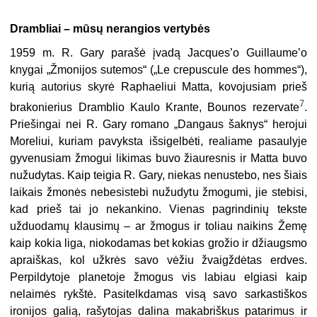
Drambliai – mūsų nerangios vertybės
1959 m. R. Gary parašė įvadą Jacques’o Guillaume’o
knygai „Žmonijos sutemos“ („Le crepuscule des hommes“),
kurią autorius skyrė Raphaeliui Matta, kovojusiam prieš
7
brakonierius Dramblio Kaulo Krante, Bounos rezervate
.
Priešingai nei R. Gary romano „Dangaus šaknys“ herojui
Moreliui, kuriam pavyksta išsigelbėti, realiame pasaulyje
gyvenusiam žmogui likimas buvo žiauresnis ir Matta buvo
nužudytas. Kaip teigia R. Gary, niekas nenustebo, nes šiais
laikais žmonės nebesistebi nužudytu žmogumi, jie stebisi,
kad prieš tai jo nekankino. Vienas pagrindinių tekste
užduodamų klausimų – ar žmogus ir toliau naikins Žemę
kaip kokia liga, niokodamas bet kokias grožio ir džiaugsmo
apraiškas, kol užkrės savo vėžiu žvaigždėtas erdves.
Perpildytoje planetoje žmogus vis labiau elgiasi kaip
nelaimės rykštė. Pasitelkdamas visą savo sarkastiškos
ironijos galią, rašytojas dalina makabriškus patarimus ir