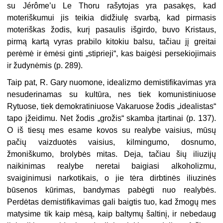
su Jérôme’u Le Thoru rašytojas yra pasakęs, kad
moteriškumui jis teikia didžiulę svarbą, kad pirmasis
moteriškas žodis, kurį pasaulis išgirdo, buvo Kristaus,
pirmą kartą vyras prabilo kitokiu balsu, tačiau jį greitai
perėmė ir ėmėsi ginti „stiprieji“, kas baigėsi persekiojimais
ir žudynėmis (p. 289).
Taip pat, R. Gary nuomone, idealizmo demistifikavimas yra
nesuderinamas su kultūra, nes tiek komunistiniuose
Rytuose, tiek demokratiniuose Vakaruose žodis „idealistas“
tapo įžeidimu. Net žodis „grožis“ skamba įtartinai (p. 137).
O iš tiesų mes esame kovos su realybe vaisius, mūsų
pačių vaizduotės vaisius, kilmingumo, dosnumo,
žmoniškumo, brolybės mitas. Deja, tačiau šių iliuzijų
naikinimas realybe neretai baigiasi alkoholizmu,
svaiginimusi narkotikais, o jie tėra dirbtinės iliuzinės
būsenos kūrimas, bandymas pabėgti nuo realybės.
Perdėtas demistifikavimas gali baigtis tuo, kad žmogų mes
matysime tik kaip mėsą, kaip baltymų šaltinį, ir nebedaug