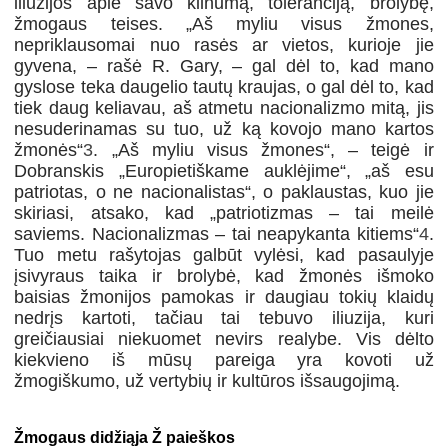
iliuzijos apie savo kilnumą, toleranciją, brolybę,
žmogaus teises. „Aš myliu visus žmones,
nepriklausomai nuo rasės ar vietos, kurioje jie
gyvena, – rašė R. Gary, – gal dėl to, kad mano
gyslose teka daugelio tautų kraujas, o gal dėl to, kad
tiek daug keliavau, aš atmetu nacionalizmo mitą, jis
nesuderinamas su tuo, už ką kovojo mano kartos
žmonės“
3
. „Aš myliu visus žmones“, – teigė ir
Dobranskis „Europietiškame auklėjime“, „aš esu
patriotas, o ne nacionalistas“, o paklaustas, kuo jie
skiriasi, atsako, kad „patriotizmas – tai meilė
saviems. Nacionalizmas – tai neapykanta kitiems“
4
.
Tuo metu rašytojas galbūt vylėsi, kad pasaulyje
įsivyraus taika ir brolybė, kad žmonės išmoko
baisias žmonijos pamokas ir daugiau tokių klaidų
nedrįs kartoti, tačiau tai tebuvo iliuzija, kuri
greičiausiai niekuomet nevirs realybe. Vis dėlto
kiekvieno iš mūsų pareiga yra kovoti už
žmogiškumo, už vertybių ir kultūros išsaugojimą.
Žmogaus didžiąja Ž paieškos