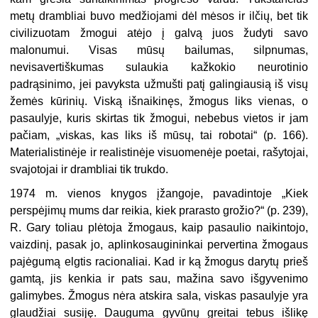
metų drambliai buvo medžiojami dėl mėsos ir ilčių, bet tik
civilizuotam žmogui atėjo į galvą juos žudyti savo
malonumui. Visas mūsų bailumas, silpnumas,
nevisavertiškumas sulaukia kažkokio neurotinio
padrąsinimo, jei pavyksta užmušti patį galingiausią iš visų
žemės kūrinių. Viską išnaikinęs, žmogus liks vienas, o
pasaulyje, kuris skirtas tik žmogui, nebebus vietos ir jam
pačiam, „viskas, kas liks iš mūsų, tai robotai“ (p. 166).
Materialistinėje ir realistinėje visuomenėje poetai, rašytojai,
svajotojai ir drambliai tik trukdo.
1974 m. vienos knygos įžangoje, pavadintoje „Kiek
perspėjimų mums dar reikia, kiek prarasto grožio?“ (p. 239),
R. Gary toliau plėtoja žmogaus, kaip pasaulio naikintojo,
vaizdinį, pasak jo, aplinkosaugininkai pervertina žmogaus
pajėgumą elgtis racionaliai. Kad ir ką žmogus darytų prieš
gamtą, jis kenkia ir pats sau, mažina savo išgyvenimo
galimybes. Žmogus nėra atskira sala, viskas pasaulyje yra
glaudžiai susiję. Dauguma gyvūnų greitai tebus išlikę