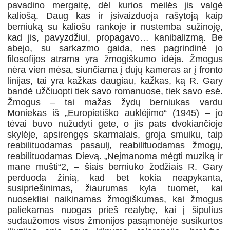
pavadino mergaitę, dėl kurios meilės jis valgė
kaliošą. Daug kas ir įsivaizduoja rašytoją kaip
berniuką su kaliošu rankoje ir nustemba sužinoję,
kad jis, pavyzdžiui, propagavo… kanibalizmą. Be
abejo, su sarkazmo gaida, nes pagrindinė jo
filosofijos atrama yra žmogiškumo idėja. Žmogus
nėra vien mėsa, siunčiama į dujų kameras ar į fronto
linijas, tai yra kažkas daugiau, kažkas, ką R. Gary
bandė užčiuopti tiek savo romanuose, tiek savo esė.
Žmogus – tai mažas žydų berniukas vardu
Moniekas iš „Europietiško auklėjimo“ (1945) – jo
tėvai buvo nužudyti gete, o jis pats dvokiančioje
skylėje, apsirengęs skarmalais, groja smuiku, taip
reabilituodamas pasaulį, reabilituodamas žmogų,
reabilituodamas Dievą. „Neįmanoma mėgti muziką ir
mane mušti“
2
, – šiais berniuko žodžiais R. Gary
perduoda žinią, kad bet kokia neapykanta,
susipriešinimas, žiaurumas kyla tuomet, kai
nuosekliai naikinamas žmogiškumas, kai žmogus
paliekamas nuogas prieš realybę, kai į šipulius
sudaužomos visos žmonijos pasąmonėje susikurtos