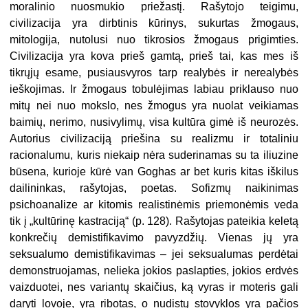
moralinio nuosmukio priežastį. Rašytojo teigimu,
civilizacija yra dirbtinis kūrinys, sukurtas žmogaus,
mitologija, nutolusi nuo tikrosios žmogaus prigimties.
Civilizacija yra kova prieš gamtą, prieš tai, kas mes iš
tikrųjų esame, pusiausvyros tarp realybės ir nerealybės
ieškojimas. Ir žmogaus tobulėjimas labiau priklauso nuo
mitų nei nuo mokslo, nes žmogus yra nuolat veikiamas
baimių, nerimo, nusivylimų, visa kultūra gimė iš neurozės.
Autorius civilizaciją priešina su realizmu ir totaliniu
racionalumu, kuris niekaip nėra suderinamas su ta iliuzine
būsena, kurioje kūrė van Goghas ar bet kuris kitas iškilus
dailininkas, rašytojas, poetas. Sofizmų naikinimas
psichoanalize ar kitomis realistinėmis priemonėmis veda
tik į „kultūrinę kastraciją“ (p. 128). Rašytojas pateikia keletą
konkrečių demistifikavimo pavyzdžių. Vienas jų yra
seksualumo demistifikavimas – jei seksualumas perdėtai
demonstruojamas, nelieka jokios paslapties, jokios erdvės
vaizduotei, nes variantų skaičius, ką vyras ir moteris gali
daryti lovoje, yra ribotas, o nudistų stovyklos yra pačios