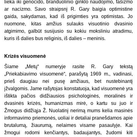
lieka iki genocido, branduolinio ginklo naudojimo, fašizmo
ar nacizmo. Savo straipsnį R. Gary baigia optimistine
gaida, sakydamas, kad iš prigimties yra optimistas. Jo
nuomone, kitas amžius sulauks visuotinio dvasinio
atgimimo, galbūt susijusio su kokiu moksliniu atradimu,
kuris iš dalies bus religinis, iš dalies – meninis.
Krizės visuomenė
Šiame „Metų“ numeryje rasite R. Gary tekstą
„Priekabiavimo visuomenė“, parašytą 1969 m., vadinasi,
prieš daugiau nei pusę amžiaus, bet nustebinantį
įžvalgomis. Jame rašytojas konstatuoja, kad visuomenė yra
ištikta pačios didžiausios psichologinės, moralinės ir
dvasinės krizės, humanizmas mirė, o kartu su juo ir
Žmogus didžiąja Ž. Nuolatinį nerimą mums kelia masinės
informavimo priemonės, uoliai ir detaliai pranešdamos apie
brutalumą, žiaurumą, nelaimes visame pasaulyje. Kai
žmogui rodomi kenčiantys, badaujantys, žudomi kiti