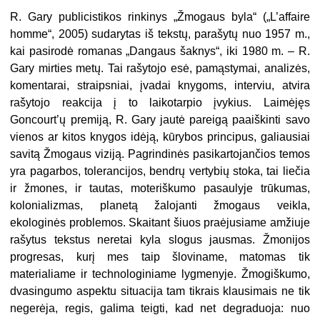
R. Gary publicistikos rinkinys „Žmogaus byla“ („L’affaire
homme“, 2005) sudarytas iš tekstų, parašytų nuo 1957 m.,
kai pasirodė romanas „Dangaus šaknys“, iki 1980 m. – R.
Gary mirties metų. Tai rašytojo esė, pamąstymai, analizės,
komentarai, straipsniai, įvadai knygoms, interviu, atvira
rašytojo reakcija į to laikotarpio įvykius. Laimėjęs
Goncourt’ų premiją, R. Gary jautė pareigą paaiškinti savo
vienos ar kitos knygos idėją, kūrybos principus, galiausiai
savitą Žmogaus viziją. Pagrindinės pasikartojančios temos
yra pagarbos, tolerancijos, bendrų vertybių stoka, tai liečia
ir žmones, ir tautas, moteriškumo pasaulyje trūkumas,
kolonializmas, planetą žalojanti žmogaus veikla,
ekologinės problemos. Skaitant šiuos praėjusiame amžiuje
rašytus tekstus neretai kyla slogus jausmas. Žmonijos
progresas, kurį mes taip šloviname, matomas tik
materialiame ir technologiniame lygmenyje. Žmogiškumo,
dvasingumo aspektu situacija tam tikrais klausimais ne tik
negerėja, regis, galima teigti, kad net degraduoja: nuo