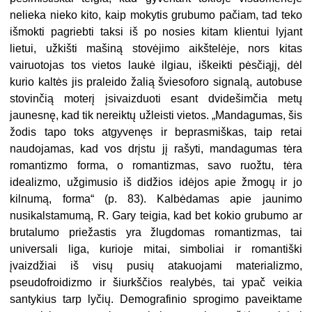
nelieka nieko kito, kaip mokytis grubumo pačiam, tad teko
išmokti pagriebti taksi iš po nosies kitam klientui lyjant
lietui, užkišti mašiną stovėjimo aikštelėje, nors kitas
vairuotojas tos vietos laukė ilgiau, iškeikti pėsčiąjį, dėl
kurio kaltės jis praleido žalią šviesoforo signalą, autobuse
stovinčią moterį įsivaizduoti esant dvidešimčia metų
jaunesnę, kad tik nereiktų užleisti vietos. „Mandagumas, šis
žodis tapo toks atgyvenęs ir beprasmiškas, taip retai
naudojamas, kad vos drįstu jį rašyti, mandagumas tėra
romantizmo forma, o romantizmas, savo ruožtu, tėra
idealizmo, užgimusio iš didžios idėjos apie žmogų ir jo
kilnumą, forma“ (p. 83). Kalbėdamas apie jaunimo
nusikalstamumą, R. Gary teigia, kad bet kokio grubumo ar
brutalumo priežastis yra žlugdomas romantizmas, tai
universali liga, kurioje mitai, simboliai ir romantiški
įvaizdžiai iš visų pusių atakuojami materializmo,
pseudofroidizmo ir šiurkščios realybės, tai ypač veikia
santykius tarp lyčių. Demografinio sprogimo paveiktame