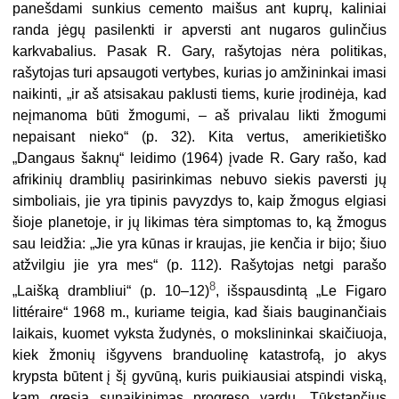
panešdami sunkius cemento maišus ant kuprų, kaliniai
randa jėgų pasilenkti ir apversti ant nugaros gulinčius
karkvabalius. Pasak R. Gary, rašytojas nėra politikas,
rašytojas turi apsaugoti vertybes, kurias jo amžininkai imasi
naikinti, „ir aš atsisakau paklusti tiems, kurie įrodinėja, kad
neįmanoma būti žmogumi, – aš privalau likti žmogumi
nepaisant nieko“
(
p. 32
)
.
Kita vertus, amerikietiško
„Dangaus šaknų“ leidimo (1964) įvade R. Gary rašo, kad
afrikinių dramblių pasirinkimas nebuvo siekis paversti jų
simboliais, jie yra tipinis pavyzdys to, kaip žmogus elgiasi
šioje planetoje, ir jų likimas tėra simptomas to, ką žmogus
sau leidžia: „Jie yra kūnas ir kraujas, jie kenčia ir bijo; šiuo
atžvilgiu jie yra mes“ (p. 112). Rašytojas netgi parašo
8
„Laišką drambliui“ (p. 10–12)
, išspausdintą „Le Figaro
littéraire“ 1968 m., kuriame teigia, kad šiais bauginančiais
laikais, kuomet vyksta žudynės, o mokslininkai skaičiuoja,
kiek žmonių išgyvens branduolinę katastrofą, jo akys
krypsta būtent į šį gyvūną, kuris puikiausiai atspindi viską,
kam gresia sunaikinimas progreso vardu. Tūkstančius