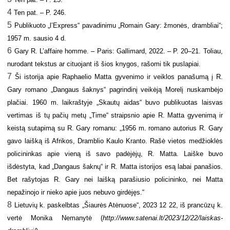
4
Ten pat. – P. 246.
5
Publikuoto „
l’Express“
pavadinimu „Romain Gary: žmonės, drambliai“;
1957 m. sausio 4 d.
6
Gary R.
L’affaire homme. – Paris: Gallimard, 2022. – P. 20–21. Toliau,
nurodant tekstus ar cituojant iš šios knygos, rašomi tik puslapiai.
7
Ši istorija apie Raphaelio Matta gyvenimo ir veiklos panašumą į R.
Gary romano „Dangaus šaknys“ pagrindinį veikėją Morelį nuskambėjo
plačiai. 1960 m. laikraštyje „Skautų aidas“ buvo publikuotas laisvas
vertimas iš tų pačių metų „Time“ straipsnio apie R. Matta gyvenimą ir
keistą sutapimą su R. Gary romanu: „1956 m. romano autorius R. Gary
gavo laišką iš Afrikos, Dramblio Kaulo Kranto. Rašė vietos medžioklės
policininkas apie vieną iš savo padėjėjų, R. Matta. Laiške buvo
išdėstyta, kad „Dangaus šaknų“ ir R. Matta istorijos esą labai panašios.
Bet rašytojas R. Gary nei laišką parašiusio policininko, nei Matta
nepažinojo ir nieko apie juos nebuvo girdėjęs.“
8
Lietuvių k. paskelbtas „Šiaurės Atėnuose“, 2023 12 22, iš prancūzų k.
vertė Monika Nemanytė (
http://www.satenai.lt/2023/12/22/laiskas-