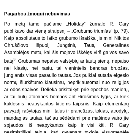
Pagarbos žmogui nebuvimas
Po metų tame pačiame „Holiday“ žurnale R. Gary
publikavo dar vieną straipsnį – „Grubumo triumfas“ (p. 79).
Kaip absoliutaus to laiko grubumo išraišką jis mini Nikitos
Chruščiovo išpuolį Jungtinių Tautų Generalinės
Asamblėjos metu, kai šis mojavo iškėlęs virš galvos savo
9
batą
. Grubumas nepaiso valstybių ar tautų sienų, nepaiso
nei klasių, nei rasių, tai vienintelis bendras bruožas,
jungiantis visas pasaulio tautas. Jos puikiai sutaria elgesio
normų šiurkštumo klausimu, nepriklausomai nuo religijos
ar odos spalvos. Belieka prisitaikyti prie epochos manierų,
ar tai būtų atominės bombos ant Hirošimos lygis, ar kiek
kuklesnis neapykantos kitiems laipsnis. Kaip elementarų
pavyzdį rašytojas mini italus ir prancūzus, tokias, atrodytų,
mandagias tautas, tačiau sėdėdami prie mašinos vairo jie
spjaudosi iš neapykantos kaip ir visi kiti. R. Gary
pesimistiškai teigia, kad gyvenant tokioje visuomenėje