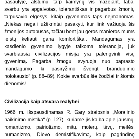
pasaulyje, atstumui tarp kaimynų vis mažėjant, labai
svarbu yra apgalvotas, tolerantiškas ir pagarbus žmonių
tarpusavio elgesys, kitaip gyvenimas taps neįmanomas.
„Niekas negali užtikrintai pasakyti, kur link važiuoja šis
žmonijos autobusas, tačiau bent jau geros manieros mums
leistų keliauti gana komfortiškai. Mandagumas yra
kasdienio gyvenimo lygyje taikoma tolerancija, juk
svarbiausia civilizacijos misija yra palengvinti visų
gyvenimą. Pagarba žmogui svyruoja nuo paprasto
mandagumo iki pasiryžimo išvengti branduolinio
holokausto“ (p. 88–89). Kokie svarbūs šie žodžiai ir šiomis
dienomis!
Civilizacija kaip atsvara realybei
1966 m. išspausdinamas R. Gary straipsnis „Moralinio
naikinimo mistika“ (p. 127), kuriame jis kalba apie jausmų,
romantizmo, patriotizmo, mitų, moterų, tėvų, meilės,
humanizmo, Dievo demistifikavimą, kaip pagrindinę