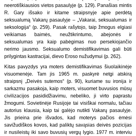
neerotiškiausios vietos pasaulyje (p. 129). Panašias mintis
R. Gary išsako ir kitame straipsnyje apie perdėtą
seksualumą Vakarų pasaulyje – „Vakarai, seksualumas ir
seksologija“ (p. 259). Pasak rašytojo, taip žmogus elgiasi
veikiamas baimės, neužtikrintumo, abejonės ir
seksualumas yra kaip pabėgimas nuo persekiojančio
nerimo jausmo. Seksualumo demistifikavimas gali būti
prilygintas kastracijai, dievo Eroso nužudymui (p. 262).
Kitas pavyzdys yra moters demistifikavimas šiuolaikinėje
visuomenėje. Tam jis 1965 m. paskyrė netgi atskirą
straipsnį „Deivės sutemos“ (p. 90), kuriame su ironija ir
sarkazmu pasakoja, kaip moters, visuomet buvusios mūsų
civilizacijos pasididžiavimu, nebeliko, ji virto paprastu
žmogumi. Sovietinėje Rusijoje tai visiškai normalu, tačiau
autorius klausia, kaip tai galėjo nutikti Vakarų pasaulyje.
Jis prieina prie išvados, kad moterys pačios ėmėsi
savižudiškos kovos, kad paliktų savąsias deivės pozicijas
ir nusileistų iki savo buvusių vergų lygio. 1977 m. interviu