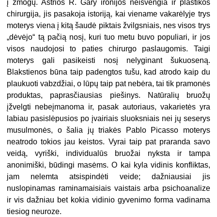
į žmogų. Aštrios R. Gary ironijos neišvengia ir plastikos
chirurgija, jis pasakoja istoriją, kai viename vakarėlyje trys
moterys viena į kitą šaudė piktais žvilgsniais, nes visos trys
„dėvėjo“ tą pačią nosį, kuri tuo metu buvo populiari, ir jos
visos naudojosi to paties chirurgo paslaugomis. Taigi
moterys gali pasikeisti nosį nelyginant šukuoseną.
Blakstienos būna taip padengtos tušu, kad atrodo kaip du
plaukuoti vabzdžiai, o lūpų taip pat nebėra, tai tik pramonės
produktas, paprasčiausias piešinys. Natūralių bruožų
įžvelgti nebeįmanoma ir, pasak autoriaus, vakarietės yra
labiau pasislėpusios po įvairiais sluoksniais nei jų seserys
musulmonės, o šalia jų triakės Pablo Picasso moterys
neatrodo tokios jau keistos. Vyrai taip pat praranda savo
veidą, vyriški, individualūs bruožai nyksta ir tampa
anonimiški, būdingi masėms. O kai kyla vidinis konfliktas,
jam nelemta atsispindėti veide; dažniausiai jis
nuslopinamas raminamaisiais vaistais arba psichoanalize
ir vis dažniau bet kokia vidinio gyvenimo forma vadinama
tiesiog neuroze.