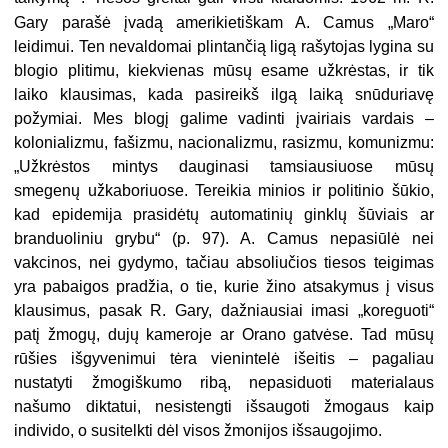
Gary parašė įvadą amerikietiškam A. Camus „Maro“
leidimui. Ten nevaldomai plintančią ligą rašytojas lygina su
blogio plitimu, kiekvienas mūsų esame užkrėstas, ir tik
laiko klausimas, kada pasireikš ilgą laiką snūduriavę
požymiai. Mes blogį galime vadinti įvairiais vardais –
kolonializmu, fašizmu, nacionalizmu, rasizmu, komunizmu:
„Užkrėstos mintys dauginasi tamsiausiuose mūsų
smegenų užkaboriuose. Tereikia minios ir politinio šūkio,
kad epidemija prasidėtų automatinių ginklų šūviais ar
branduoliniu grybu“ (p. 97)
.
A. Camus nepasiūlė nei
vakcinos, nei gydymo, tačiau absoliučios tiesos teigimas
yra pabaigos pradžia, o tie, kurie žino atsakymus į visus
klausimus, pasak R. Gary, dažniausiai imasi „koreguoti“
patį žmogų, dujų kameroje ar Orano gatvėse. Tad mūsų
rūšies išgyvenimui tėra vienintelė išeitis – pagaliau
nustatyti žmogiškumo ribą, nepasiduoti materialaus
našumo diktatui, nesistengti išsaugoti žmogaus kaip
individo, o susitelkti dėl visos žmonijos išsaugojimo.