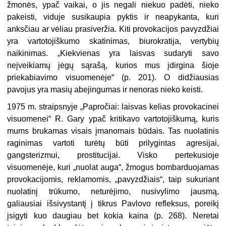
žmonės, ypač vaikai, o jis negali niekuo padėti, nieko
pakeisti, viduje susikaupia pyktis ir neapykanta, kuri
anksčiau ar vėliau prasiveržia. Kiti provokacijos pavyzdžiai
yra vartotojiškumo skatinimas, biurokratija, vertybių
naikinimas. „Kiekvienas yra laisvas sudaryti savo
neįveikiamų jėgų sąrašą, kurios mus įdirgina šioje
priekabiavimo visuomenėje“ (p. 201). O didžiausias
pavojus yra masių abejingumas ir nenoras nieko keisti.
1975 m. straipsnyje „Papročiai: laisvas kelias provokacinei
visuomenei“ R. Gary ypač kritikavo vartotojiškumą, kuris
mums brukamas visais įmanomais būdais. Tas nuolatinis
raginimas vartoti turėtų būti prilygintas agresijai,
gangsterizmui, prostitucijai. Visko pertekusioje
visuomenėje, kuri „nuolat auga“, žmogus bombarduojamas
provokacijomis, reklamomis, „pavyzdžiais“, taip sukuriant
nuolatinį trūkumo, neturėjimo, nusivylimo jausmą,
galiausiai išsivystantį į tikrus Pavlovo refleksus, poreikį
įsigyti kuo daugiau bet kokia kaina (p. 268). Neretai