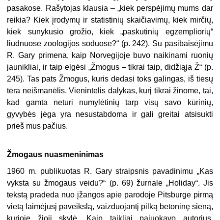
pasakose. Rašytojas klausia – „kiek perspėjimų mums dar
reikia? Kiek įrodymų ir statistinių skaičiavimų, kiek mirčių,
kiek sunykusio grožio, kiek „paskutinių egzempliorių“
liūdnuose zoologijos soduose?“ (p. 242). Su pasibaisėjimu
R. Gary primena, kaip Norvegijoje buvo naikinami ruonių
jaunikliai, ir taip elgėsi „Žmogus – tikrai taip, didžiąja Ž“ (p.
245). Tas pats Žmogus, kuris dedasi toks galingas, iš tiesų
tėra neišmanėlis. Vienintelis dalykas, kurį tikrai žinome, tai,
kad gamta neturi numylėtinių tarp visų savo kūrinių,
gyvybės jėga yra nesustabdoma ir gali greitai atsisukti
prieš mus pačius.
Žmogaus nuasmeninimas
1960 m. publikuotas R. Gary straipsnis pavadinimu „Kas
vyksta su žmogaus veidu?“ (p. 69) žurnale „Holiday“. Jis
tekstą pradeda nuo įžangos apie parodoje Pitsburge pirmą
vietą laimėjusį paveikslą, vaizduojantį pilką betoninę sieną,
kurioje žioji skylė. Kaip taikliai pajuokavo autorius,