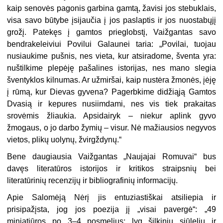
kaip senovės pagonis garbina gamtą, žavisi jos stebuklais,
visa savo būtybe įsijaučia į jos paslaptis ir jos nuostabųjį
grožį. Patekęs į gamtos prieglobstį, Vaižgantas savo
bendrakeleiviui Povilui Galaunei taria: „Povilai, tuojau
nusiaukime pušnis, nes vieta, kur atsiradome, šventa yra:
nuštilkime plepėję pašalines istorijas, nes mano slegia
šventyklos kilnumas. Ar užmiršai, kaip nustėra žmonės, įėję
į rūmą, kur Dievas gyvena? Pagerbkime didžiąją Gamtos
Dvasią ir kepures nusiimdami, nes vis tiek prakaitas
srovėmis žliaukia. Apsidairyk – niekur aplink gyvo
žmogaus, o jo darbo žymių – visur. Nė mažiausios negyvos
vietos, plikų uolynų, žvirgždynų.“
Bene daugiausia Vaižgantas „Naujajai Romuvai“ bus
davęs literatūros istorijos ir kritikos straipsnių bei
literatūrinių recenzijų ir bibliografinių informacijų.
Apie Salomėją Nėrį jis entuziastiškai atsiliepia ir
prisipažįsta, jog jos poezija jį „visai pavergė“: „49
miniatiūros po 3–4 posmelius; lyg šilkiniu siūleliu ir