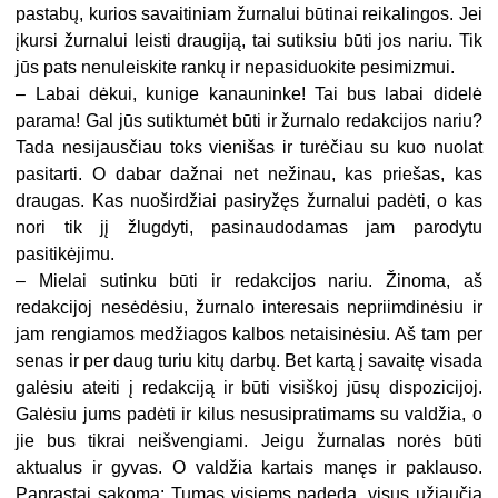
pastabų, kurios savaitiniam žurnalui būtinai reikalingos. Jei
įkursi žurnalui leisti draugiją, tai sutiksiu būti jos nariu. Tik
jūs pats nenuleiskite rankų ir nepasiduokite pesimizmui.
– Labai dėkui, kunige kanauninke! Tai bus labai didelė
parama! Gal jūs sutiktumėt būti ir žurnalo redakcijos nariu?
Tada nesijausčiau toks vienišas ir turėčiau su kuo nuolat
pasitarti. O dabar dažnai net nežinau, kas priešas, kas
draugas. Kas nuoširdžiai pasiryžęs žurnalui padėti, o kas
nori tik jį žlugdyti, pasinaudodamas jam parodytu
pasitikėjimu.
– Mielai sutinku būti ir redakcijos nariu. Žinoma, aš
redakcijoj nesėdėsiu, žurnalo interesais nepriimdinėsiu ir
jam rengiamos medžiagos kalbos netaisinėsiu. Aš tam per
senas ir per daug turiu kitų darbų. Bet kartą į savaitę visada
galėsiu ateiti į redakciją ir būti visiškoj jūsų dispozicijoj.
Galėsiu jums padėti ir kilus nesusipratimams su valdžia, o
jie bus tikrai neišvengiami. Jeigu žurnalas norės būti
aktualus ir gyvas. O valdžia kartais manęs ir paklauso.
Paprastai sakoma: Tumas visiems padeda, visus užjaučia