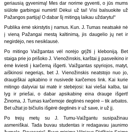
geriausią gyvenimą! Mes dar norime gyventi, o jūs mums
siūlote garbingai numirti! Dėkui už tai! Visi balsuokite už
Pažangos partiją! O dabar šį mitingą laikau uždarytu!“
Publika ėmė skirstytis į namus. Kun. J. Tumas neatsakė nė
į vieną Pažangai mestą kaltinimą, jis daugelio jų net ir
negirdėjo, nes nesiklausė.
Po mitingo Vaižgantas vėl norėjo grįžti į kleboniją. Bet
staiga prie jo prišoko J. Vienožinskis, karštai jį pasveikino ir
ėmė kviesti į karčemą išgerti. Vaižgantas spyriojos, matyt,
aiškinosi negeriąs, bet J. Vienožinskis neatstojo nuo jo,
draugiškai apkabino ir nusivedė karčemos link. Kai kurie
mitingo dalyviai tai matė ir stebėjosi: kai viešai kalba, tai
lyg ir priešai, o dabar apsikabinę eina drauge išgert!
Žinoma, J. Tumas karčemoje degtinės negėrė – tik arbatos.
Bet užtat jo bičiulis išgėrė degtinės ir už save, ir už jį.
Po trejų metų su J. Tumu-Vaižgantu susipažinau
asmeniškai. Tada buvau studentas ir redagavau jaunimo