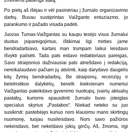
žmonėms padengti stalą.
Po pietų aš išėjau ir vėl pasinėriau į žurnalo organizavimo
darbų. Buvau sustiprintas Vaižganto entuziazmo, jo
palankumo ir pažado visada padėti.
Juozas Tumas-Vaižgantas su kaupu tesėjo visus žurnalui
duotus įsipareigojimus, ištikimai ligi mirties jame
bendradarbiavo, kartais man trumpam laikui leisdavo
išvykti pailsėti. Tada pats eidavo redaktoriaus pareigas,
Savo straipsnius dažniausiai pats atnešdavo į redakciją,
nereikalaudavo pačiam jų atsiimti, kaip darydavo daugelis
kitų žymių bendradarbių, Be straipsnių, recenzijų ir
beletristikos dalykėlių, bevelk kiekvienam numeriui
Vaižgantas pateikdavo gyvenimo nuotrupų, įvairių aktualių
pastabų, kurioms spausdinti žurnalo buvo įsteigtas
specialus skyrius „Pastabos“. Niekad neteko su juo
susikirsti: pastebėjęs kuriuo nors klausimu mano skirtingų
nuomonę, tuojau nusileisdavo. Nors savo pažiūros
nekeisdavo, bet nekeldavo jokių ginčų. Aš, žinoma, irgi