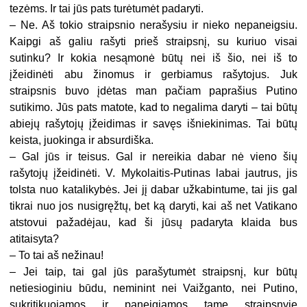
tezėms. Ir tai jūs pats turėtumėt padaryti.
– Ne. Aš tokio straipsnio nerašysiu ir nieko nepaneigsiu.
Kaipgi aš galiu rašyti prieš straipsnį, su kuriuo visai
sutinku? Ir kokia nesąmonė būtų nei iš šio, nei iš to
įžeidinėti abu žinomus ir gerbiamus rašytojus. Juk
straipsnis buvo įdėtas man pačiam paprašius Putino
sutikimo. Jūs pats matote, kad to negalima daryti – tai būtų
abiejų rašytojų įžeidimas ir savęs išniekinimas. Tai būtų
keista, juokinga ir absurdiška.
– Gal jūs ir teisus. Gal ir nereikia dabar nė vieno šių
rašytojų įžeidinėti. V. Mykolaitis-Putinas labai jautrus, jis
tolsta nuo katalikybės. Jei jį dabar užkabintume, tai jis gal
tikrai nuo jos nusigręžtų, bet ką daryti, kai aš net Vatikano
atstovui pažadėjau, kad ši jūsų padaryta klaida bus
atitaisyta?
– To tai aš nežinau!
– Jei taip, tai gal jūs parašytumėt straipsnį, kur būtų
netiesioginiu būdu, neminint nei Vaižganto, nei Putino,
sukritikuojamos ir paneigiamos tame straipsnyje