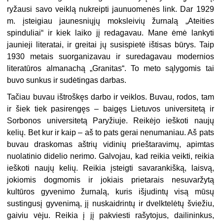
ryžausi savo veiklą nukreipti jaunuomenės link. Dar 1929
m. įsteigiau jaunesniųjų moksleivių žurnalą „Ateities
spinduliai“ ir kiek laiko jį redagavau. Mane ėmė lankyti
jaunieji literatai, ir greitai jų susispietė ištisas būrys. Taip
1930 metais suorganizavau ir suredagavau modernios
literatūros almanachą „Granitas“. To meto sąlygomis tai
buvo sunkus ir sudėtingas darbas.
Tačiau buvau ištroškęs darbo ir veiklos. Buvau, rodos, tam
ir šiek tiek pasirengęs – baigęs Lietuvos universitetą ir
Sorbonos universitetą Paryžiuje. Reikėjo ieškoti naujų
kelių. Bet kur ir kaip – aš to pats gerai nenumaniau. Aš pats
buvau draskomas aštrių vidinių prieštaravimų, apimtas
nuolatinio didelio nerimo. Galvojau, kad reikia veikti, reikia
ieškoti naujų kelių. Reikia įsteigti savarankišką, laisvą,
jokiomis dogmomis ir jokiais prietarais nesuvaržytą
kultūros gyvenimo žurnalą, kuris išjudintų visą mūsų
sustingusį gyvenimą, jį nuskaidrintų ir dvelktelėtų šviežiu,
gaiviu vėju. Reikia į jį pakviesti rašytojus, dailininkus,