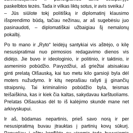
paskelbtos tezės. Tada ir vilkas liktų sotus, ir avis sveika./
– Jūs siūlote tokį politišką ir diplomatinį klausimo
išsprendimo būdą, tačiau nežinau, ar aš sugebėsiu juo
pasinaudoti, – diplomatiškai užbaigiau šį nemalonų
pokalbį.
Po to mano ir „Ryto“ leidėjų santykiai vis aštrėjo, o kilę
nesusipratimai nuo pirmosios redagavimo dienos vis
didėjo. Jie buvo ir ideologinio, ir politinio, ir taktinio, ir
asmeninio pobūdžio. Pavyzdžiui, aš griežtai atsisakiau
ginti prelatą Olšauską, kai tuo metu kilo garsioji byla dėl
moters nužudymo. Ir kitų neprašiau rašyti jį ginančių
straipsnių. Tai kriminalinio pobūdžio byla, teismas
teišaiškina, kas ir kiek čia kaltas, sakydavau karštuoliams.
Prelatas Olšauskas dėl to iš kalėjimo skundė mane net
arkivyskupui.
Ir aš, būdamas nepartinis, prieš savo norą ir per
nesusipratimą buvau įtrauktas į partinių kovų sūkurį.