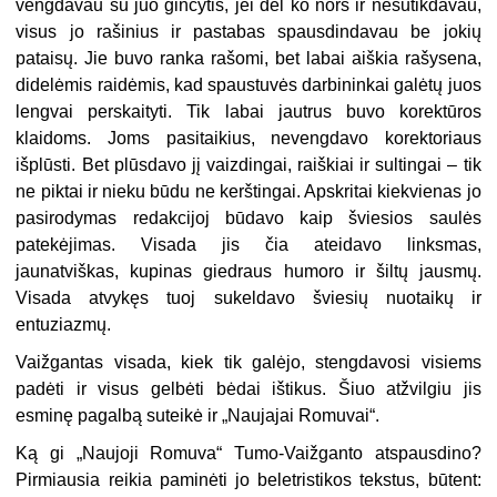
vengdavau su juo ginčytis, jei dėl ko nors ir nesutikdavau,
visus jo rašinius ir pastabas spausdindavau be jokių
pataisų. Jie buvo ranka rašomi, bet labai aiškia rašysena,
didelėmis raidėmis, kad spaustuvės darbininkai galėtų juos
lengvai perskaityti. Tik labai jautrus buvo korektūros
klaidoms. Joms pasitaikius, nevengdavo korektoriaus
išplūsti. Bet plūsdavo jį vaizdingai, raiškiai ir sultingai – tik
ne piktai ir nieku būdu ne kerštingai. Apskritai kiekvienas jo
pasirodymas redakcijoj būdavo kaip šviesios saulės
patekėjimas. Visada jis čia ateidavo linksmas,
jaunatviškas, kupinas giedraus humoro ir šiltų jausmų.
Visada atvykęs tuoj sukeldavo šviesių nuotaikų ir
entuziazmų.
Vaižgantas visada, kiek tik galėjo, stengdavosi visiems
padėti ir visus gelbėti bėdai ištikus. Šiuo atžvilgiu jis
esminę pagalbą suteikė ir „Naujajai Romuvai“.
Ką gi „Naujoji Romuva“ Tumo-Vaižganto atspausdino?
Pirmiausia reikia paminėti jo beletristikos tekstus, būtent: