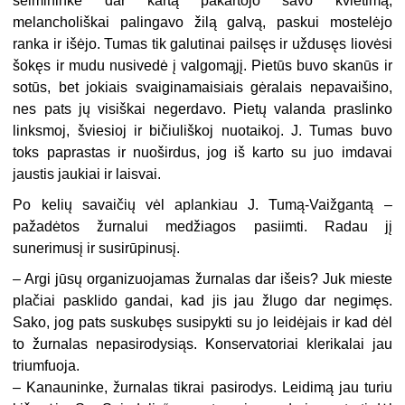
šeimininkė dar kartą pakartojo savo kvietimą,
melancholiškai palingavo žilą galvą, paskui mostelėjo
ranka ir išėjo. Tumas tik galutinai pailsęs ir uždusęs liovėsi
šokęs ir mudu nusivedė į valgomąjį. Pietūs buvo skanūs ir
sotūs, bet jokiais svaiginamaisiais gėralais nepavaišino,
nes pats jų visiškai negerdavo. Pietų valanda praslinko
linksmoj, šviesioj ir bičiuliškoj nuotaikoj. J. Tumas buvo
toks paprastas ir nuoširdus, jog iš karto su juo imdavai
jaustis jaukiai ir laisvai.
Po kelių savaičių vėl aplankiau J. Tumą-Vaižgantą –
pažadėtos žurnalui medžiagos pasiimti. Radau jį
sunerimusį ir susirūpinusį.
– Argi jūsų organizuojamas žurnalas dar išeis? Juk mieste
plačiai pasklido gandai, kad jis jau žlugo dar negimęs.
Sako, jog pats suskubęs susipykti su jo leidėjais ir kad dėl
to žurnalas nepasirodysiąs. Konservatoriai klerikalai jau
triumfuoja.
– Kanauninke, žurnalas tikrai pasirodys. Leidimą jau turiu