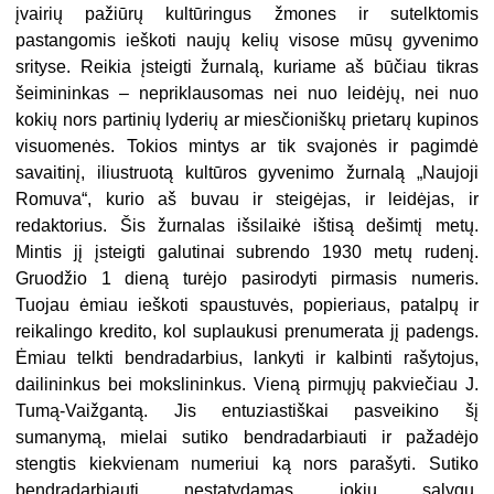
įvairių pažiūrų kultūringus žmones ir sutelktomis
pastangomis ieškoti naujų kelių visose mūsų gyvenimo
srityse. Reikia įsteigti žurnalą, kuriame aš būčiau tikras
šeimininkas – nepriklausomas nei nuo leidėjų, nei nuo
kokių nors partinių lyderių ar miesčioniškų prietarų kupinos
visuomenės. Tokios mintys ar tik svajonės ir pagimdė
savaitinį, iliustruotą kultūros gyvenimo žurnalą „Naujoji
Romuva“, kurio aš buvau ir steigėjas, ir leidėjas, ir
redaktorius. Šis žurnalas išsilaikė ištisą dešimtį metų.
Mintis jį įsteigti galutinai subrendo 1930 metų rudenį.
Gruodžio 1 dieną turėjo pasirodyti pirmasis numeris.
Tuojau ėmiau ieškoti spaustuvės, popieriaus, patalpų ir
reikalingo kredito, kol suplaukusi prenumerata jį padengs.
Ėmiau telkti bendradarbius, lankyti ir kalbinti rašytojus,
dailininkus bei mokslininkus. Vieną pirmųjų pakviečiau J.
Tumą-Vaižgantą. Jis entuziastiškai pasveikino šį
sumanymą, mielai sutiko bendradarbiauti ir pažadėjo
stengtis kiekvienam numeriui ką nors parašyti. Sutiko
bendradarbiauti nestatydamas jokių sąlygų,