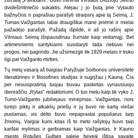
žurnalą „Pavasaris“. Buvo minima Vilniaus Didžiojo Seimo
dvidešimtmečio sukaktis. Atėjau į jo butą prie Vytauto
bažnyčios ir paprašiau parašyti straipsnį apie tą Seimą. J.
Tumas-Vaižgantas labai draugiškai mane priėmė ir mielai
pažadėjo parašyti. Pažadą išpildė, ir aš jo rašinį apie
Vilniaus Seimą išspausdinau žurnale kaip vedamąjį. Bet
artimesniems santykiams susidaryti tada nebuvo nei
progos, nei pagrindo. Jie užsimezgė tik 1929 metais ir truko
ligi pat Vaižganto mirties.
Tų metų vasarą aš baigiau Paryžiuje Sorbonos universitete
literatūrines ir filosofines studijas ir sugrįžau į Kauną. Čia
per nesusipratimą tuojau buvau paskirtas vyriausiuoju
dienraščio „Rytas“ redaktoriumi. O tuo metu kaip tik vyko J.
Tumo-Vaižganto jubiliejaus minėjimas. Vaižgantas, nors
turėjo piktų ir atkaklių priešų ir jų buvo ne kartą viešai
puolamas, vis dėlto buvo nepaprastai populiarus tarp
žmonių. Vargiai kuris kitas iš to meto rašytojų buvo taip
karštai mylimas ir gerbiamas kaip Vaižgantas. Ir Kauno
miesto Rotušės Gulbės salėje beveik ištisą savaitę