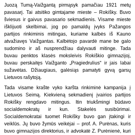
Juozą Tumą-Vaižgantą pirmąsyk pamačiau 1921 metų
pavasarį. Tai atsitiko gimtajame mieste – Rokišky. Buvo
šviesus ir gaivus pavasario sekmadienis. Visame mieste
išklijuoti skelbimai, jog po pamaldų įvyks Pažangos
partijos rinkiminis mitingas, kuriame kalbės iš Kauno
atvažiavęs Vaižgantas. Kalbėtojo pavardė mane be galo
sudomino ir aš nusprendžiau dalyvauti mitinge. Tada
buvau penktos klasės moksleivis Rokiškio gimnazijoj,
buvau perskaitęs Vaižganto „Pragiedrulius“ ir jais labai
sužavėtas. Džiaugiaus, galėsiąs pamatyti gyvą garsų
Lietuvos rašytoją.
Tada visame krašte vyko karšta rinkiminė kampanija į
Lietuvos Seimą. Kiekvieną sekmadienį įvairios partijos
Rokišky rengdavo mitingus. Itin triukšmingi būdavo
socialdemokratų ir kun. Stakelės susibūrimai.
Socialdemokratai tuomet Rokišky buvo gan įtakingi ir
veiklūs. Jų buvo žymūs veikėjai – prof. A. Purėnas, kuris
buvo gimnazijos direktorius, ir advokatė Z. Purėnienė, kuri