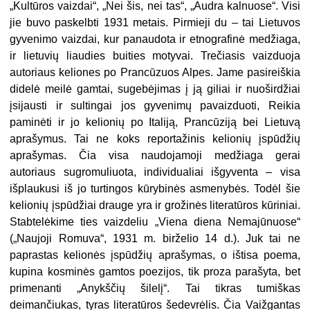
„Kultūros vaizdai“, „Nei šis, nei tas“, „Audra kalnuose“. Visi
jie buvo paskelbti 1931 metais. Pirmieji du – tai Lietuvos
gyvenimo vaizdai, kur panaudota ir etnografinė medžiaga,
ir lietuvių liaudies buities motyvai. Trečiasis vaizduoja
autoriaus keliones po Prancūzuos Alpes. Jame pasireiškia
didelė meilė gamtai, sugebėjimas į ją giliai ir nuoširdžiai
įsijausti ir sultingai jos gyvenimų pavaizduoti, Reikia
paminėti ir jo kelionių po Italiją, Prancūziją bei Lietuvą
aprašymus. Tai ne koks reportažinis kelionių įspūdžių
aprašymas. Čia visa naudojamoji medžiaga gerai
autoriaus sugromuliuota, individualiai išgyventa – visa
išplaukusi iš jo turtingos kūrybinės asmenybės. Todėl šie
kelionių įspūdžiai drauge yra ir grožinės literatūros kūriniai.
Stabtelėkime ties vaizdeliu „Viena diena Nemajūnuose“
(„Naujoji Romuva“, 1931 m. birželio 14 d.). Juk tai ne
paprastas kelionės įspūdžių aprašymas, o ištisa poema,
kupina kosminės gamtos poezijos, tik proza parašyta, bet
primenanti „Anykščių šilelį“. Tai tikras tumiškas
deimančiukas, tyras literatūros šedevrėlis. Čia Vaižgantas