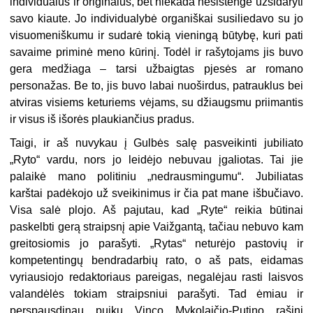
individualus ir originalus, bet niekada nesistengė užsidaryti
savo kiaute. Jo individualybė organiškai susiliedavo su jo
visuomeniškumu ir sudarė tokią vieningą būtybę, kuri pati
savaime priminė meno kūrinį. Todėl ir rašytojams jis buvo
gera medžiaga – tarsi užbaigtas pjesės ar romano
personažas. Be to, jis buvo labai nuoširdus, patrauklus bei
atviras visiems keturiems vėjams, su džiaugsmu priimantis
ir visus iš išorės plaukiančius pradus.
Taigi, ir aš nuvykau į Gulbės salę pasveikinti jubiliato
„Ryto“ vardu, nors jo leidėjo nebuvau įgaliotas. Tai jie
palaikė mano politiniu „nedrausmingumu“. Jubiliatas
karštai padėkojo už sveikinimus ir čia pat mane išbučiavo.
Visa salė plojo. Aš pajutau, kad „Ryte“ reikia būtinai
paskelbti gerą straipsnį apie Vaižgantą, tačiau nebuvo kam
greitosiomis jo parašyti. „Rytas“ neturėjo pastovių ir
kompetentingų bendradarbių rato, o aš pats, eidamas
vyriausiojo redaktoriaus pareigas, negalėjau rasti laisvos
valandėlės tokiam straipsniui parašyti. Tad ėmiau ir
perspausdinau puikų Vinco Mykolaičio-Putino rašinį