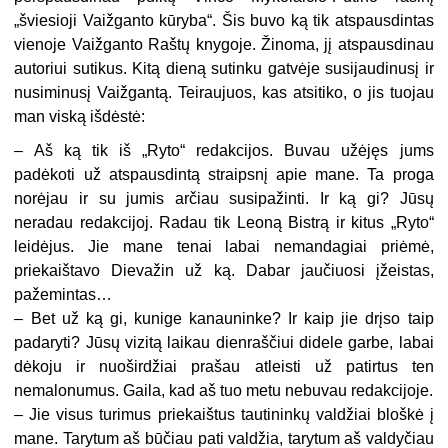
„šviesioji Vaižganto kūryba“. Šis buvo ką tik atspausdintas
vienoje Vaižganto Raštų knygoje. Žinoma, jį atspausdinau
autoriui sutikus. Kitą dieną sutinku gatvėje susijaudinusį ir
nusiminusį Vaižgantą. Teiraujuos, kas atsitiko, o jis tuojau
man viską išdėstė:
– Aš ką tik iš „Ryto“ redakcijos. Buvau užėjęs jums
padėkoti už atspausdintą straipsnį apie mane. Ta proga
norėjau ir su jumis arčiau susipažinti. Ir ką gi? Jūsų
neradau redakcijoj. Radau tik Leoną Bistrą ir kitus „Ryto“
leidėjus. Jie mane tenai labai nemandagiai priėmė,
priekaištavo Dievažin už ką. Dabar jaučiuosi įžeistas,
pažemintas…
– Bet už ką gi, kunige kanauninke? Ir kaip jie drįso taip
padaryti? Jūsų vizitą laikau dienraščiui didele garbe, labai
dėkoju ir nuoširdžiai prašau atleisti už patirtus ten
nemalonumus. Gaila, kad aš tuo metu nebuvau redakcijoje.
– Jie visus turimus priekaištus tautininkų valdžiai bloškė į
mane. Tarytum aš būčiau pati valdžia, tarytum aš valdyčiau