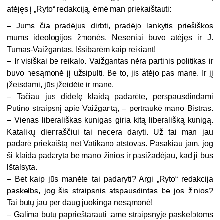
atėjęs į „Ryto“ redakciją, ėmė man priekaištauti:
– Jums čia pradėjus dirbti, pradėjo lankytis priešiškos
mums ideologijos žmonės. Neseniai buvo atėjęs ir J.
Tumas-Vaižgantas. Išsibarėm kaip reikiant!
– Ir visiškai be reikalo. Vaižgantas nėra partinis politikas ir
buvo nesąmonė jį užsipulti. Be to, jis atėjo pas mane. Ir jį
įžeisdami, jūs įžeidėte ir mane.
– Tačiau jūs didelę klaidą padarėte, perspausdindami
Putino straipsnį apie Vaižgantą, – pertraukė mano Bistras.
– Vienas liberališkas kunigas giria kitą liberališką kunigą.
Katalikų dienraščiui tai nedera daryti. Už tai man jau
padarė priekaištą net Vatikano atstovas. Pasakiau jam, jog
ši klaida padaryta be mano žinios ir pasižadėjau, kad ji bus
ištaisyta.
– Bet kaip jūs manėte tai padaryti? Argi „Ryto“ redakcija
paskelbs, jog šis straipsnis atspausdintas be jos žinios?
Tai būtų jau per daug juokinga nesąmonė!
– Galima būtų paprieštarauti tame straipsnyje paskelbtoms