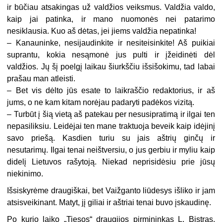
ir būčiau atsakingas už valdžios veiksmus. Valdžia valdo,
kaip jai patinka, ir mano nuomonės nei patarimo
nesiklausia. Kuo aš dėtas, jei jiems valdžia nepatinka!
– Kanauninke, nesijaudinkite ir nesiteisinkite! Aš puikiai
suprantu, kokia nesąmonė jus pulti ir įžeidinėti dėl
valdžios. Jų šį poelgį laikau šiurkščiu išsišokimu, tad labai
prašau man atleisti.
– Bet vis dėlto jūs esate to laikraščio redaktorius, ir aš
jums, o ne kam kitam norėjau padaryti padėkos vizitą.
– Turbūt į šią vietą aš patekau per nesusipratimą ir ilgai ten
nepasiliksiu. Leidėjai ten mane traktuoja beveik kaip idėjinį
savo priešą. Kasdien turiu su jais aštrių ginčų ir
nesutarimų. Ilgai tenai neištversiu, o jus gerbiu ir myliu kaip
didelį Lietuvos rašytoją. Niekad neprisidėsiu prie jūsų
niekinimo.
Išsiskyrėme draugiškai, bet Vaižganto liūdesys išliko ir jam
atsisveikinant. Matyt, jį giliai ir aštriai tenai buvo įskaudinę.
Po kurio laiko „Tiesos“ draugijos pirmininkas L. Bistras,