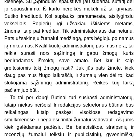
kišenėje. Su „Spindulio“ spaustuve jau sudariau sutartį dėl
jo spausdinimo. Iš karto nereikės mokėti už tai grynais.
Sutiko kredituoti. Kol suplauks prenumerata, atsilyginsiu
vekseliais. Popierių irgi užsakiau ištisiems metams,
žinoma, taip pat kreditan. Tik administatoriaus dar neturiu.
Pats užsakinėju žurnalui medžiagą, pats bėgioju po namus
ją rinkdamas. Kvalifikuotų administratorių pas mus nėra, tai
reikia surasti nors sąžiningą ir gabų žmogų, kuris
bedirbdamas išmoktų savo amato. Bet kur ir kaip
greitosiomis tokį žmogų rasti? Juk jūs pats žinote, kiek
daug pas mus žlugo laikraščių ir žurnalų vien dėl to, kad
stokojama sąžiningų administratorių. Reikės kurį laiką
pačiam juo būti.
– To tai per daug! Būtinai turi susirasti administratorių,
kitaip niekas neišeis! Ir redakcijos sekretorius būtinai bus
reikalingas, kitaip paskęsi visokiose redagavimo
smulkmenose ir negalėsi rimtai žurnalui vadovauti. Aš jums
kiek galėdamas padėsiu. Be beletristikos, straipsnių ir
recenzijų žurnalui teiksiu ir publicistinių, gyvenimiškų