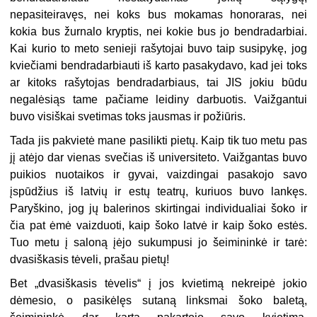
nepasiteiravęs, nei koks bus mokamas honoraras, nei
kokia bus žurnalo kryptis, nei kokie bus jo bendradarbiai.
Kai kurio to meto senieji rašytojai buvo taip susipykę, jog
kviečiami bendradarbiauti iš karto pasakydavo, kad jei toks
ar kitoks rašytojas bendradarbiaus, tai JIS jokiu būdu
negalėsiąs tame pačiame leidiny darbuotis. Vaižgantui
buvo visiškai svetimas toks jausmas ir požiūris.
Tada jis pakvietė mane pasilikti pietų. Kaip tik tuo metu pas
jį atėjo dar vienas svečias iš universiteto. Vaižgantas buvo
puikios nuotaikos ir gyvai, vaizdingai pasakojo savo
įspūdžius iš latvių ir estų teatrų, kuriuos buvo lankęs.
Paryškino, jog jų balerinos skirtingai individualiai šoko ir
čia pat ėmė vaizduoti, kaip šoko latvė ir kaip šoko estės.
Tuo metu į saloną įėjo sukumpusi jo šeimininkė ir tarė:
dvasiškasis tėveli, prašau pietų!
Bet „dvasiškasis tėvelis“ į jos kvietimą nekreipė jokio
dėmesio, o pasikėlęs sutaną linksmai šoko baletą,