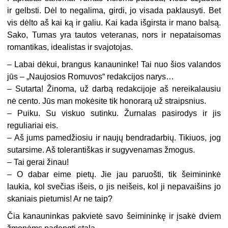
ir gelbsti. Dėl to negalima, girdi, jo visada paklausyti. Bet
vis dėlto aš kai ką ir galiu. Kai kada išgirsta ir mano balsą.
Sako, Tumas yra tautos veteranas, nors ir nepataisomas
romantikas, idealistas ir svajotojas.
– Labai dėkui, brangus kanauninke! Tai nuo šios valandos
jūs – „Naujosios Romuvos“ redakcijos narys…
– Sutarta! Žinoma, už darbą redakcijoje aš nereikalausiu
nė cento. Jūs man mokėsite tik honorarą už straipsnius.
– Puiku. Su viskuo sutinku. Žurnalas pasirodys ir jis
reguliariai eis.
– Aš jums pamedžiosiu ir naujų bendradarbių. Tikiuos, jog
sutarsime. Aš tolerantiškas ir sugyvenamas žmogus.
– Tai gerai žinau!
– O dabar eime pietų. Jie jau paruošti, tik šeimininkė
laukia, kol svečias išeis, o jis neišeis, kol ji nepavaišins jo
skaniais pietumis! Ar ne taip?
Čia kanauninkas pakvietė savo šeimininkę ir įsakė dviem