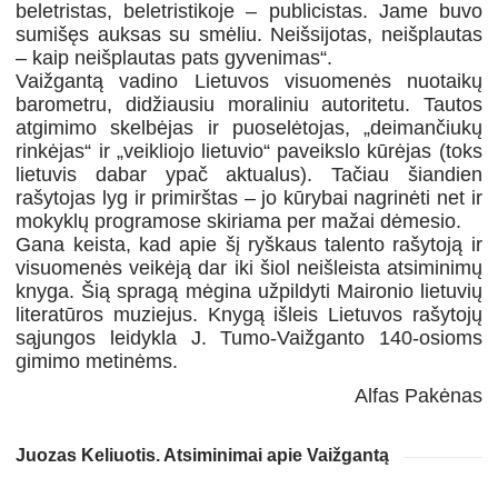
beletristas, beletristikoje – publicistas. Jame buvo
sumišęs auksas su smėliu. Neišsijotas, neišplautas
– kaip neišplautas pats gyvenimas“.
Vaižgantą vadino Lietuvos visuomenės nuotaikų
barometru, didžiausiu moraliniu autoritetu. Tautos
atgimimo skelbėjas ir puoselėtojas, „deimančiukų
rinkėjas“ ir „veikliojo lietuvio“ paveikslo kūrėjas (toks
lietuvis dabar ypač aktualus). Tačiau šiandien
rašytojas lyg ir primirštas – jo kūrybai nagrinėti net ir
mokyklų programose skiriama per mažai dėmesio.
Gana keista, kad apie šį ryškaus talento rašytoją ir
visuomenės veikėją dar iki šiol neišleista atsiminimų
knyga. Šią spragą mėgina užpildyti Maironio lietuvių
literatūros muziejus. Knygą išleis Lietuvos rašytojų
sąjungos leidykla J. Tumo-Vaižganto 140-osioms
gimimo metinėms.
Alfas Pakėnas
Juozas Keliuotis. Atsiminimai apie Vaižgantą