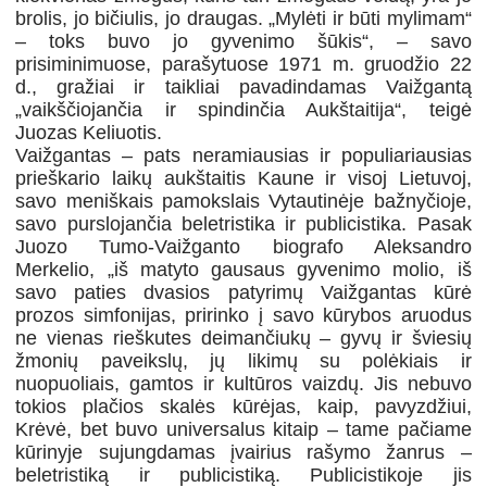
brolis, jo bičiulis, jo draugas. „Mylėti ir būti mylimam“
– toks buvo jo gyvenimo šūkis“, – savo
prisiminimuose, parašytuose 1971 m. gruodžio 22
d., gražiai ir taikliai pavadindamas Vaižgantą
„vaikščiojančia ir spindinčia Aukštaitija“, teigė
Juozas Keliuotis.
Vaižgantas – pats neramiausias ir populiariausias
prieškario laikų aukštaitis Kaune ir visoj Lietuvoj,
savo meniškais pamokslais Vytautinėje bažnyčioje,
savo purslojančia beletristika ir publicistika. Pasak
Juozo Tumo-Vaižganto biografo Aleksandro
Merkelio, „iš matyto gausaus gyvenimo molio, iš
savo paties dvasios patyrimų Vaižgantas kūrė
prozos simfonijas, pririnko į savo kūrybos aruodus
ne vienas rieškutes deimančiukų – gyvų ir šviesių
žmonių paveikslų, jų likimų su polėkiais ir
nuopuoliais, gamtos ir kultūros vaizdų. Jis nebuvo
tokios plačios skalės kūrėjas, kaip, pavyzdžiui,
Krėvė, bet buvo universalus kitaip – tame pačiame
kūrinyje sujungdamas įvairius rašymo žanrus –
beletristiką ir publicistiką. Publicistikoje jis