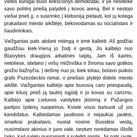
vietos kunigai buvo krikščionys demokratai, ir jie nesiteikė
savo politinį priešą palydėti į kovos areną. Bet ir nestojo
viešai prieš jį, o susirinko į kleboniją pietauti, kol jų kolega
prakaitavo miesto aikštėje, bekovodamas su socialistais ir
liaudininkais.
Vaižgantas pats atidarė mitingą ir ėmė kalbėti. Aš godžiai
gaudžiau kiek-Vieną jo žodį ir gestą. Jis kalbėjo nuo
Blaivybės draugijos arbatinės laiptų. Jam iš kairės,
netoliese, stiebėsi į viršų milžiniška ir žinoma savo gotikos
grožiu bažnyčia. Į dešinę nuo jo, kiek toliau, bolavo puikūs
grafo Pszezdeckio rūmai, o priešais plytėjo didelė miesto
aikštė. Vaižgantas kalbėjo apie buvusią caro priespaudą,
apie kilusį prieš ją tautinį sąjūdį ir jo kovas su carizmu.
Kalbėjo apie Lietuvos valstybės įkūrimą ir Pažangos
partijos lyderių nuopelnus. Kvietė visus balsuoti už jos
kandidatus. Kalbėdamas jaudinosi ir nejaukiai jautėsi,
smarkiai prakaitavo, nuolat nosine šluostėsi veidą,
nusiimdavo akinius ir juos valė, tarytum norėdamas išlošti
laiko, kad galėtų nusiraminti ir sutelkti mintis. Jis pats jautė,