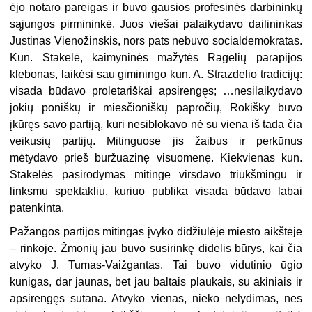
ėjo notaro pareigas ir buvo gausios profesinės darbininkų
sąjungos pirmininkė. Juos viešai palaikydavo dailininkas
Justinas Vienožinskis, nors pats nebuvo socialdemokratas.
Kun. Stakelė, kaimyninės mažytės Ragelių parapijos
klebonas, laikėsi sau giminingo kun. A. Strazdelio tradicijų:
visada būdavo proletariškai apsirengęs; …nesilaikydavo
jokių poniškų ir miesčioniškų papročių, Rokišky buvo
įkūręs savo partiją, kuri nesiblokavo nė su viena iš tada čia
veikusių partijų. Mitinguose jis žaibus ir perkūnus
mėtydavo prieš buržuazinę visuomenę. Kiekvienas kun.
Stakelės pasirodymas mitinge virsdavo triukšmingu ir
linksmu spektakliu, kuriuo publika visada būdavo labai
patenkinta.
Pažangos partijos mitingas įvyko didžiulėje miesto aikštėje
– rinkoje. Žmonių jau buvo susirinkę didelis būrys, kai čia
atvyko J. Tumas-Vaižgantas. Tai buvo vidutinio ūgio
kunigas, dar jaunas, bet jau baltais plaukais, su akiniais ir
apsirengęs sutana. Atvyko vienas, nieko nelydimas, nes