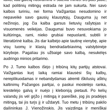
kad politinių mitingų estrada ne jam sukurta. Nei savo
kalbos turiniu, nei forma Vaižgantas nesudomino ir
nepaveikė savo gausių klausytojų. Dauguma jų net
nežinojo, jog čia kalba garsus lietuvių rašytojas ir
visuomenės veikėjas. Daugumai buvo nesuvokiama jo
kultūringa, rami, nieko grubiai nepuolanti, subtili ir
literatūrinė kalba. Jis dar kalbėjo apie tautinę vienybę, apie
visų luomų ir klasių bendradarbiavimą valstybinėje
kūryboje. Pagaliau jis užbaigė savo kalbą, nesukėlęs
audringo minios pritarimo.
Po J. Tumo kalbos išėjo į tribūną kitų partijų atstovai.
Vaižgantas kurį laiką ramiai klausėsi šių kalbų,
nereplikuodamas ir nebandydamas atremti iškilusių aštrių
kaltinimų Pažangos partijai, o paskui mostelėjo ranka,
krestelėjo galvą ir nuėjo į kleboniją pietauti. Po kelių
valandų jis vėl grįžo į mitingą ir pareiškė, jog jis pradėjęs
mitingą, tai jis turįs jį ir uždaryti. Tuo metu į tribūnų pakilo
dailininkas J. Vienožinskis. Jis vaizdinga ir meniškai