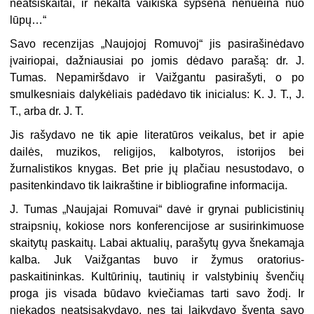
neatsiskaitai, ir nekalta vaikiška šypsena nenueina nuo
lūpų…“
Savo recenzijas „Naujojoj Romuvoj“ jis pasirašinėdavo
įvairiopai, dažniausiai po jomis dėdavo parašą: dr. J.
Tumas. Nepamiršdavo ir Vaižgantu pasirašyti, o po
smulkesniais dalykėliais padėdavo tik inicialus: K. J. T., J.
T., arba dr. J. T.
Jis rašydavo ne tik apie literatūros veikalus, bet ir apie
dailės, muzikos, religijos, kalbotyros, istorijos bei
žurnalistikos knygas. Bet prie jų plačiau nesustodavo, o
pasitenkindavo tik laikraštine ir bibliografine informacija.
J. Tumas „Naujajai Romuvai“ davė ir grynai publicistinių
straipsnių, kokiose nors konferencijose ar susirinkimuose
skaitytų paskaitų. Labai aktualių, parašytų gyva šnekamąja
kalba. Juk Vaižgantas buvo ir žymus oratorius-
paskaitininkas. Kultūrinių, tautinių ir valstybinių švenčių
proga jis visada būdavo kviečiamas tarti savo žodį. Ir
niekados neatsisakydavo, nes tai laikydavo šventa savo