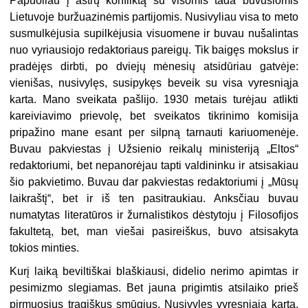
Papuoliau į aštrų konfliktą su visomis tada buvusiomis
Lietuvoje buržuazinėmis partijomis. Nusivyliau visa to meto
susmulkėjusia supilkėjusia visuomene ir buvau nušalintas
nuo vyriausiojo redaktoriaus pareigų. Tik baigęs mokslus ir
pradėjęs dirbti, po dviejų mėnesių atsidūriau gatvėje:
vienišas, nusivylęs, susipykęs beveik su visa vyresniąja
karta. Mano sveikata pašlijo. 1930 metais turėjau atlikti
kareiviavimo prievolę, bet sveikatos tikrinimo komisija
pripažino mane esant per silpną tarnauti kariuomenėje.
Buvau pakviestas į Užsienio reikalų ministeriją „Eltos“
redaktoriumi, bet nepanorėjau tapti valdininku ir atsisakiau
šio pakvietimo. Buvau dar pakviestas redaktoriumi į „Mūsų
laikraštį“, bet ir iš ten pasitraukiau. Anksčiau buvau
numatytas literatūros ir žurnalistikos dėstytoju į Filosofijos
fakultetą, bet, man viešai pasireiškus, buvo atsisakyta
tokios minties.
Kurį laiką beviltiškai blaškiausi, didelio nerimo apimtas ir
pesimizmo slegiamas. Bet jauna prigimtis atsilaiko prieš
pirmuosius tragiškus smūgius. Nusivylęs vyresniąja kartą,