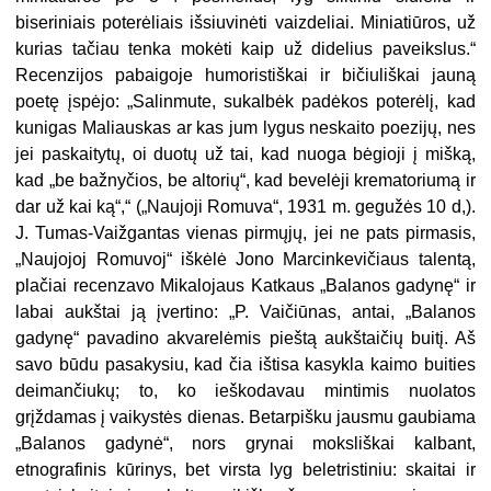
biseriniais poterėliais išsiuvinėti vaizdeliai. Miniatiūros, už
kurias tačiau tenka mokėti kaip už didelius paveikslus.“
Recenzijos pabaigoje humoristiškai ir bičiuliškai jauną
poetę įspėjo: „Salinmute, sukalbėk padėkos poterėlį, kad
kunigas Maliauskas ar kas jum lygus neskaito poezijų, nes
jei paskaitytų, oi duotų už tai, kad nuoga bėgioji į mišką,
kad „be bažnyčios, be altorių“, kad bevelėji krematoriumą ir
dar už kai ką“,“ („Naujoji Romuva“, 1931 m. gegužės 10 d,).
J. Tumas-Vaižgantas vienas pirmųjų, jei ne pats pirmasis,
„Naujojoj Romuvoj“ iškėlė Jono Marcinkevičiaus talentą,
plačiai recenzavo Mikalojaus Katkaus „Balanos gadynę“ ir
labai aukštai ją įvertino: „P. Vaičiūnas, antai, „Balanos
gadynę“ pavadino akvarelėmis pieštą aukštaičių buitį. Aš
savo būdu pasakysiu, kad čia ištisa kasykla kaimo buities
deimančiukų; to, ko ieškodavau mintimis nuolatos
grįždamas į vaikystės dienas. Betarpišku jausmu gaubiama
„Balanos gadynė“, nors grynai moksliškai kalbant,
etnografinis kūrinys, bet virsta lyg beletristiniu: skaitai ir