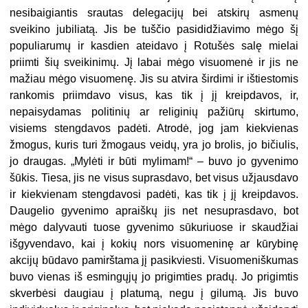
nesibaigiantis srautas delegacijų bei atskirų asmenų
sveikino jubiliatą. Jis be tuščio pasididžiavimo mėgo šį
populiarumų ir kasdien ateidavo į Rotušės salę mielai
priimti šių sveikinimų. Jį labai mėgo visuomenė ir jis ne
mažiau mėgo visuomenę. Jis su atvira širdimi ir ištiestomis
rankomis priimdavo visus, kas tik į jį kreipdavos, ir,
nepaisydamas politinių ar religinių pažiūrų skirtumo,
visiems stengdavos padėti. Atrodė, jog jam kiekvienas
žmogus, kuris turi žmogaus veidų, yra jo brolis, jo bičiulis,
jo draugas. „Mylėti ir būti mylimam!“ – buvo jo gyvenimo
šūkis. Tiesa, jis ne visus suprasdavo, bet visus užjausdavo
ir kiekvienam stengdavosi padėti, kas tik į jį kreipdavos.
Daugelio gyvenimo apraiškų jis net nesuprasdavo, bot
mėgo dalyvauti tuose gyvenimo sūkuriuose ir skaudžiai
išgyvendavo, kai į kokių nors visuomeninę ar kūrybinę
akcijų būdavo pamirštama jį pasikviesti. Visuomeniškumas
buvo vienas iš esmingųjų jo prigimties pradų. Jo prigimtis
skverbėsi daugiau į platumą, negu į gilumą. Jis buvo