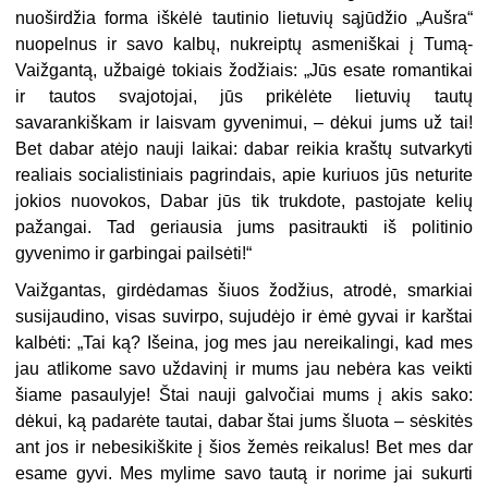
nuoširdžia forma iškėlė tautinio lietuvių sąjūdžio „Aušra“
nuopelnus ir savo kalbų, nukreiptų asmeniškai į Tumą-
Vaižgantą, užbaigė tokiais žodžiais: „Jūs esate romantikai
ir tautos svajotojai, jūs prikėlėte lietuvių tautų
savarankiškam ir laisvam gyvenimui, – dėkui jums už tai!
Bet dabar atėjo nauji laikai: dabar reikia kraštų sutvarkyti
realiais socialistiniais pagrindais, apie kuriuos jūs neturite
jokios nuovokos, Dabar jūs tik trukdote, pastojate kelių
pažangai. Tad geriausia jums pasitraukti iš politinio
gyvenimo ir garbingai pailsėti!“
Vaižgantas, girdėdamas šiuos žodžius, atrodė, smarkiai
susijaudino, visas suvirpo, sujudėjo ir ėmė gyvai ir karštai
kalbėti: „Tai ką? Išeina, jog mes jau nereikalingi, kad mes
jau atlikome savo uždavinį ir mums jau nebėra kas veikti
šiame pasaulyje! Štai nauji galvočiai mums į akis sako:
dėkui, ką padarėte tautai, dabar štai jums šluota – sėskitės
ant jos ir nebesikiškite į šios žemės reikalus! Bet mes dar
esame gyvi. Mes mylime savo tautą ir norime jai sukurti