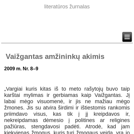
literatūros žurnalas
Vaižgantas amžininkų akimis
2009 m. Nr. 8–9
„Vargiai kuris kitas iš to meto rašytojų buvo taip
karštai mylimas ir gerbiamas kaip Vaižgantas. Jį
labai mėgo visuomenė, ir jis ne mažiau mėgo
žmones. Jis su atvira širdimi ir ištiestomis rankomis
priimdavo visus, kas tik į jį kreipdavos ir,
nekreipdamas dėmesio į politines ar religines
pažiūras, stengdavosi padėti. Atrodė, kad jam
kiekvienas žmogus, kuris turi žmogaus veidą, yra jo