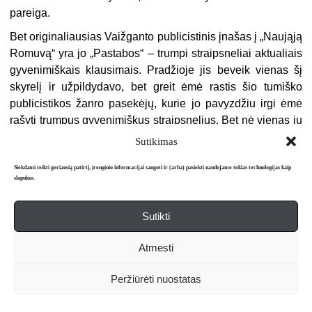
pareiga.
Bet originaliausias Vaižganto publicistinis įnašas į „Naująją
Romuvą“ yra jo „Pastabos“ – trumpi straipsneliai aktualiais
gyvenimiškais klausimais. Pradžioje jis beveik vienas šį
skyrelį ir užpildydavo, bet greit ėmė rastis šio tumiško
publicistikos žanro pasekėjų, kurie jo pavyzdžiu irgi ėmė
rašyti trumpus gyvenimiškus straipsnelius. Bet nė vienas jų
neprilygo Tumui, o jam mirus, šis skyrius „Naujojoj
Sutikimas
Romuvoj“ visai išnyko.
Siekdami teikti geriausią patirtį, įrenginio informacijai saugoti ir (arba) pasiekti naudojame tokias technologijas kaip
J. Tumas-Vaižgantas buvo jautrus, pastabus ir gyvas. Kol
slapukus.
jis pėsčias ateidavo iš savo buto į redakciją, prisirinkdavo
ištisą pluoštą įspūdžių ir aktualių pastabų. Juos čia pat,
Sutikti
redakcijoj, užrašydavo. O po pusvalandžio juos
linotipininkas jau rinkdavo kitam žurnalo numeriui. Šios
Atmesti
nuoširdžios, gaivališkos pastabos domindavo skaitytojus ir
paskatindavo gyvai į jas reaguoti.
Peržiūrėti nuostatas
1932 metų rudenį Tumas ėmė sirguliuoti, net buvo