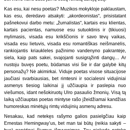
Kas esu, kai nesu poetas? Muzikos mokykloje paklaustam,
kas esu, derėdavo atsakyti: „akordeonistas“, prisistatant
pašnekovui darbo metu: „žurnalistas“, kartais esu klientas,
kartais pacientas, namuose esu sutuoktinis ir (tikiuosi)
mylimasis, visada esu krikščionis ir savo tėvų vaikas,
visada esu lietuvis, visada esu romantiškas neišmanėlis,
rankiojantis kriaukleles pažinimo vandenyno pakrantėje,
siela, kaip pats sakei, svajojanti susigrąžinti dangų… Ar
nustoju buvęs poetu, būdamas visi šie ir dar galybė kitų
personažų? Nė akimirkai. Viduje poetas visose situacijose
jaučiasi svarbiausias, bet rimtesni ir socialesni vidujiniai
asmenys tiesiog laikinai jį užčiaupia ir paslepia nuo
viešumos, idant nešokiruotų Ulro pasaulio žmonių. Visą tą
laiką užčiauptas poetas mintyse rašo įžeidžiamai kandžias
humoreskas minėtųjų rimtų vidujinių asmenų adresu.
Nesakau, kad netekęs rašymo galios pasielgčiau kaip
Ernestas Hemingway’us, bet man tai būtų (reikia sakyti –