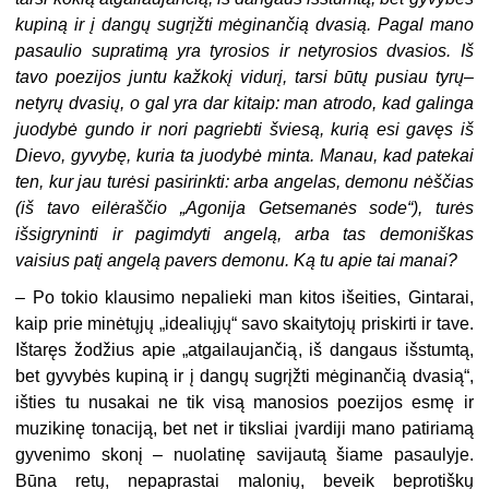
kupiną ir į dangų sugrįžti mėginančią dvasią. Pagal mano
pasaulio supratimą yra tyrosios ir netyrosios dvasios. Iš
tavo poezijos juntu kažkokį vidurį, tarsi būtų pusiau tyrų–
netyrų dvasių, o gal yra dar kitaip: man atrodo, kad galinga
juodybė gundo ir nori pagriebti šviesą, kurią esi gavęs iš
Dievo, gyvybę, kuria ta juodybė minta. Manau, kad patekai
ten, kur jau turėsi pasirinkti: arba angelas, demonu nėščias
(iš tavo eilėraščio „Agonija Getsemanės sode“), turės
išsigryninti ir pagimdyti angelą, arba tas demoniškas
vaisius patį angelą pavers demonu. Ką tu apie tai manai?
– Po tokio klausimo nepalieki man kitos išeities, Gintarai,
kaip prie minėtųjų „idealiųjų“ savo skaitytojų priskirti ir tave.
Ištaręs žodžius apie „atgailaujančią, iš dangaus išstumtą,
bet gyvybės kupiną ir į dangų sugrįžti mėginančią dvasią“,
išties tu nusakai ne tik visą manosios poezijos esmę ir
muzikinę tonaciją, bet net ir tiksliai įvardiji mano patiriamą
gyvenimo skonį – nuolatinę savijautą šiame pasaulyje.
Būna retų, nepaprastai malonių, beveik beprotiškų