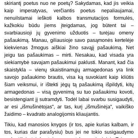
skiriantį poetus nuo ne poetų? Sakydamas, kad jis veikia
kaip imperatyvas, verčiantis poetus nepaliaujamai,
nenuilstamai ieškoti kalbos transmutacijos formulės,
kažkokiu būdu jiems įteigdamas, jog būtent tai –
svarbiausioji jų gyvenimo užduotis – turėjau omeny
pašaukimą. Manau, giliausioje savo pasąmonės kertelėje
kiekvienas žmogus aiškiai žino savąjį pašaukimą. Net
jeigu tas pašaukimas – mirti. Nesakau, kad visada yra
siekiamybė savajam pašaukimui paklusti. Manant, kad čia
skaistykla – vienų skaistinamųjų armagedonas yra link
savojo pašaukimo brautis, visa ką suvokiant kaip kliūtis
šiam veiksmui, ir ištekti jėgų tą pašaukimą išpildyti, kitų
armagedonas – visą gyvenimą su tuo pašaukimu kovoti,
besistengiant jį sutramdyti. Todėl labai svarbu susigaudyti,
ar esi „išmušinėtojas“, ar tas, kurį „išmušinėja“, vaikiško
žaidimo – kvadrato analogijomis kliaujantis.
Tikiu, kad manosios knygos (ir tos, apie kurias kalbam, ir
tos, kurias dar parašysiu) bus jei ne tokio susigaudymo