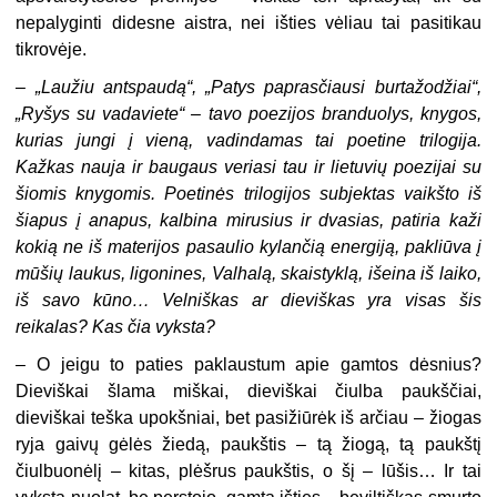
nepalyginti didesne aistra, nei išties vėliau tai pasitikau
tikrovėje.
– „Laužiu antspaudą“, „Patys paprasčiausi burtažodžiai“,
„Ryšys su vadaviete“ – tavo poezijos branduolys, knygos,
kurias jungi į vieną, vadindamas tai poetine trilogija.
Kažkas nauja ir baugaus veriasi tau ir lietuvių poezijai su
šiomis knygomis. Poetinės trilogijos subjektas vaikšto iš
šiapus į anapus, kalbina mirusius ir dvasias, patiria kaži
kokią ne iš materijos pasaulio kylančią energiją, pakliūva į
mūšių laukus, ligonines, Valhalą, skaistyklą, išeina iš laiko,
iš savo kūno… Velniškas ar dieviškas yra visas šis
reikalas? Kas čia vyksta?
– O jeigu to paties paklaustum apie gamtos dėsnius?
Dieviškai šlama miškai, dieviškai čiulba paukščiai,
dieviškai teška upokšniai, bet pasižiūrėk iš arčiau – žiogas
ryja gaivų gėlės žiedą, paukštis – tą žiogą, tą paukštį
čiulbuonėlį – kitas, plėšrus paukštis, o šį – lūšis… Ir tai