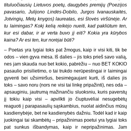
tituluočiausių Lietuvos poetų, daugybės premijų (Poezijos
pavasario, Julijono Lindės-Dobilo, Jurgos Ivanauskaitės,
Jotvingių, Metų knygos) laureatas, esi šlovės viršūnėje. Ar
tu laimingas? Kokį kelią reikėjo nueiti, kad pakliūtum ten,
kur esi dabar, ir ar verta buvo jį eiti? Kokia yra kūrybos
kaina? Ar esi ten, kur norėjai būti?
– Poetas yra lygiai toks pat žmogus, kaip ir visi kiti, tik be
odos – vien gyva mėsa. Iš dalies – jis toks prieš savo valią,
nes jam skauda nuo bet kokio, pabrėžiu – nuo BET KOKIO
pasaulio prisilietimo, o tai trukdo nerūpestingai ir laimingai
gyventi bei užsimiršus, besimėgaujant kurti, iš dalies jis
toks – savo noru (nors ne visi tai linkę pripažinti), nes oda –
apsauginiu, jautrumą mažinančiu sluoksniu, kuris paverstų
jį tokiu kaip visi – apvilkti jo čiuptuvėliai nesugebėtų
reaguoti į parapasaulių sąskambius, nuolat aidinčius mūsų
kasdienybėje, bet ne kasdienybės dažniu. Todėl kad ir kaip
juokingai tai skambėtų – pripažinimas poetui yra lygiai toks
pat sunkus išbandymas, kaip ir nepripažinimas. Jam