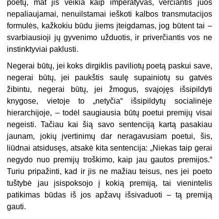
poetų, mat jis veikia kaip imperatyvas, verčiantis juos
nepaliaujamai, nenuilstamai ieškoti kalbos transmutacijos
formulės, kažkokiu būdu jiems įteigdamas, jog būtent tai –
svarbiausioji jų gyvenimo užduotis, ir priverčiantis vos ne
instinktyviai paklusti.
Negerai būtų, jei koks dirgiklis paviliotų poetą paskui save,
negerai būtų, jei paukštis saulę supainiotų su gatvės
žibintu, negerai būtų, jei žmogus, svajojęs išsipildyti
knygose, vietoje to „netyčia“ išsipildytų socialinėje
hierarchijoje, – todėl saugiausia būtų poetui premijų visai
negeisti. Tačiau kai šią savo sentenciją kartą pasakiau
jaunam, jokių įvertinimų dar neragavusiam poetui, šis,
liūdnai atsidusęs, atsakė kita sentencija: „Niekas taip gerai
negydo nuo premijų troškimo, kaip jau gautos premijos.“
Turiu pripažinti, kad ir jis ne mažiau teisus, nes jei poeto
tuštybė jau įsispoksojo į kokią premiją, tai vienintelis
patikimas būdas iš jos apžavų išsivaduoti – tą premiją
gauti.