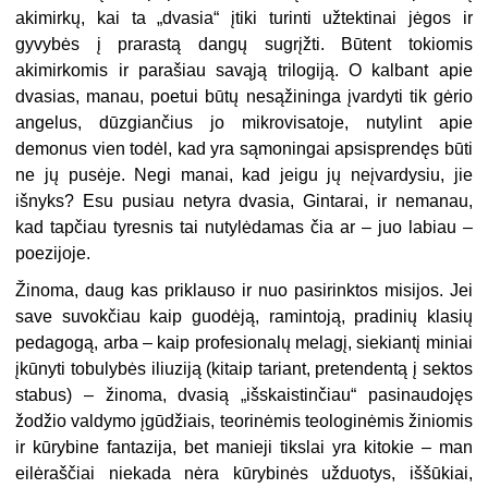
akimirkų, kai ta „dvasia“ įtiki turinti užtektinai jėgos ir
gyvybės į prarastą dangų sugrįžti. Būtent tokiomis
akimirkomis ir parašiau savąją trilogiją. O kalbant apie
dvasias, manau, poetui būtų nesąžininga įvardyti tik gėrio
angelus, dūzgiančius jo mikrovisatoje, nutylint apie
demonus vien todėl, kad yra sąmoningai apsisprendęs būti
ne jų pusėje. Negi manai, kad jeigu jų neįvardysiu, jie
išnyks? Esu pusiau netyra dvasia, Gintarai, ir nemanau,
kad tapčiau tyresnis tai nutylėdamas čia ar – juo labiau –
poezijoje.
Žinoma, daug kas priklauso ir nuo pasirinktos misijos. Jei
save suvokčiau kaip guodėją, ramintoją, pradinių klasių
pedagogą, arba – kaip profesionalų melagį, siekiantį miniai
įkūnyti tobulybės iliuziją (kitaip tariant, pretendentą į sektos
stabus) – žinoma, dvasią „išskaistinčiau“ pasinaudojęs
žodžio valdymo įgūdžiais, teorinėmis teologinėmis žiniomis
ir kūrybine fantazija, bet manieji tikslai yra kitokie – man
eilėraščiai niekada nėra kūrybinės užduotys, iššūkiai,