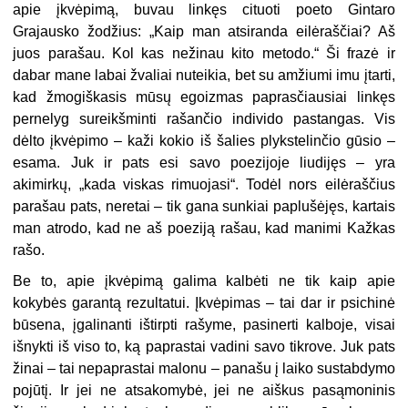
apie įkvėpimą, buvau linkęs cituoti poeto Gintaro
Grajausko žodžius: „Kaip man atsiranda eilėraščiai? Aš
juos parašau. Kol kas nežinau kito metodo.“ Ši frazė ir
dabar mane labai žvaliai nuteikia, bet su amžiumi imu įtarti,
kad žmogiškasis mūsų egoizmas paprasčiausiai linkęs
pernelyg sureikšminti rašančio individo pastangas. Vis
dėlto įkvėpimo – kaži kokio iš šalies plykstelinčio gūsio –
esama. Juk ir pats esi savo poezijoje liudijęs – yra
akimirkų, „kada viskas rimuojasi“. Todėl nors eilėraščius
parašau pats, neretai – tik gana sunkiai paplušėjęs, kartais
man atrodo, kad ne aš poeziją rašau, kad manimi Kažkas
rašo.
Be to, apie įkvėpimą galima kalbėti ne tik kaip apie
kokybės garantą rezultatui. Įkvėpimas – tai dar ir psichinė
būsena, įgalinanti ištirpti rašyme, pasinerti kalboje, visai
išnykti iš viso to, ką paprastai vadini savo tikrove. Juk pats
žinai – tai nepaprastai malonu – panašu į laiko sustabdymo
pojūtį. Ir jei ne atsakomybė, jei ne aiškus pasąmoninis