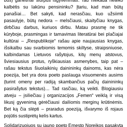
bus) ganėtinai šiurpus išgyvenimas. Tau niekada neteko
kalbėtis su lakūnu pensininku? Įtariu, kad man būtų
panašiai… Bet sakyti, kad nerasčiau, kuo užsiimti
pasaulyje, būtų nedora – melsčiausi, skaityčiau knygas,
dirbčiau darbus, kuriuos dirbu. Matau prasmę ne tik
kūryboje, prasmingas ir tarnavimas literatūrai bei plačiajai
kultūrai – „Respublikoje“ rašau apie naujausias knygas,
išsikalbu sau svarbiomis temomis skiltyse, straipsniuose,
kalbindamas Lietuvos rašytojus, kitų menų atstovus,
šviesiausius protus, ryškiausias asmenybes, taip pat –
rašau tekstus šiuolaikinių dainininkų dainoms, kas nėra
poezija, bet yra dora poeto paslauga visuomenės ausims
(turint omeny per radiją skambančius pačių dainininkų
pasirašytus tekstus)… Tad rasčiau, ką veikti. Blogiausiu
atveju – įsiliečiau į organizacijos „Femen“ veiklą ir visą
likusį gyvenimą gėrėčiausi dailiomis merginų krūtinėmis.
Bet ką čia slėpti – praradus poeziją, išvarymo iš rojaus
pojūtis sustiprėtų kelis kartus.
Solidarizuojuos su jauno poeto Ernesto Noreikos pasakyta