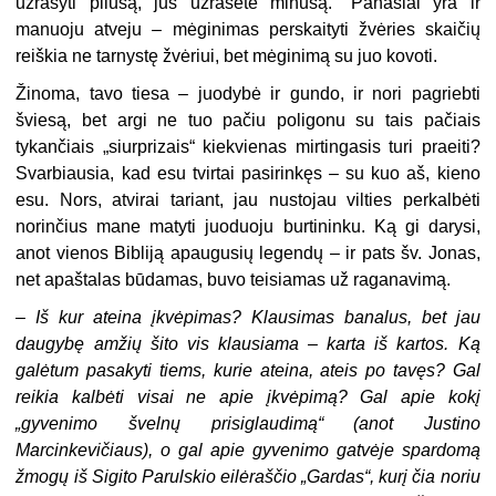
užrašyti pliusą, jūs užrašėte minusą.“ Panašiai yra ir
manuoju atveju – mėginimas perskaityti žvėries skaičių
reiškia ne tarnystę žvėriui, bet mėginimą su juo kovoti.
Žinoma, tavo tiesa – juodybė ir gundo, ir nori pagriebti
šviesą, bet argi ne tuo pačiu poligonu su tais pačiais
tykančiais „siurprizais“ kiekvienas mirtingasis turi praeiti?
Svarbiausia, kad esu tvirtai pasirinkęs – su kuo aš, kieno
esu. Nors, atvirai tariant, jau nustojau vilties perkalbėti
norinčius mane matyti juoduoju burtininku. Ką gi darysi,
anot vienos Bibliją apaugusių legendų – ir pats šv. Jonas,
net apaštalas būdamas, buvo teisiamas už raganavimą.
– Iš kur ateina įkvėpimas? Klausimas banalus, bet jau
daugybę amžių šito vis klausiama – karta iš kartos. Ką
galėtum pasakyti tiems, kurie ateina, ateis po tavęs? Gal
reikia kalbėti visai ne apie įkvėpimą? Gal apie kokį
„gyvenimo švelnų prisiglaudimą“ (anot Justino
Marcinkevičiaus), o gal apie gyvenimo gatvėje spardomą
žmogų iš Sigito Parulskio eilėraščio „Gardas“, kurį čia noriu