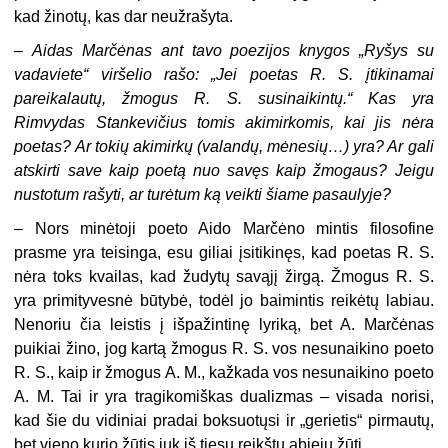
kad žinotų, kas dar neužrašyta.
– Aidas Marčėnas ant tavo poezijos knygos „Ryšys su
vadaviete“ viršelio rašo: „Jei poetas R. S. įtikinamai
pareikalautų, žmogus R. S. susinaikintų.“ Kas yra
Rimvydas Stankevičius tomis akimirkomis, kai jis nėra
poetas? Ar tokių akimirkų (valandų, mėnesių…) yra? Ar gali
atskirti save kaip poetą nuo savęs kaip žmogaus? Jeigu
nustotum rašyti, ar turėtum ką veikti šiame pasaulyje?
– Nors minėtoji poeto Aido Marčėno mintis filosofine
prasme yra teisinga, esu giliai įsitikinęs, kad poetas R. S.
nėra toks kvailas, kad žudytų savąjį žirgą. Žmogus R. S.
yra primityvesnė būtybė, todėl jo baimintis reikėtų labiau.
Nenoriu čia leistis į išpažintinę lyriką, bet A. Marčėnas
puikiai žino, jog kartą žmogus R. S. vos nesunaikino poeto
R. S., kaip ir žmogus A. M., kažkada vos nesunaikino poeto
A. M. Tai ir yra tragikomiškas dualizmas – visada norisi,
kad šie du vidiniai pradai boksuotųsi ir „gerietis“ pirmautų,
bet vieno kurio žūtis juk iš tiesų reikštų abiejų žūtį.