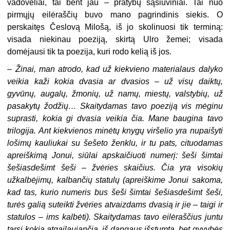
vadovėliai, tai bent jau – pratybų sąsiuviniai. Tai nuo
pirmųjų eilėraščių buvo mano pagrindinis siekis. O
perskaitęs Česlovą Milošą, iš jo skolinuosi tik terminą:
visada niekinau poeziją, skirtą Ulro žemei; visada
domėjausi tik ta poezija, kuri rodo kelią iš jos.
– Žinai, man atrodo, kad už kiekvieno materialaus dalyko
veikia kaži kokia dvasia ar dvasios – už visų daiktų,
gyvūnų, augalų, žmonių, už namų, miestų, valstybių, už
pasakytų žodžių… Skaitydamas tavo poeziją vis mėginu
suprasti, kokia gi dvasia veikia čia. Mane baugina tavo
trilogija. Ant kiekvienos minėtų knygų viršelio yra nupaišyti
lošimų kauliukai su šešeto ženklu, ir tu pats, cituodamas
apreiškimą Jonui, siūlai apskaičiuoti numerį: šeši šimtai
šešiasdešimt šeši – žvėries skaičius. Čia yra visokių
užkalbėjimų, kalbančių statulų (apreiškime Jonui sakoma,
kad tas, kurio numeris bus šeši šimtai šešiasdešimt šeši,
turės galią suteikti žvėries atvaizdams dvasią ir jie – taigi ir
statulos – ims kalbėti). Skaitydamas tavo eilėraščius juntu
tarsi kokią atgailaujančią, iš dangaus išstumtą, bet gyvybės