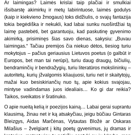
Ar laimingas? Laimės krislai taip plačiai ir smulkiai
išsibarstę akimirkų ir metų labirintuose, laimės godulys
(kaip ir kiekvieno žmogaus) toks didžiulis, o svajų fantazija
tokia begėdiška ir nekukli, kad labai sunku nuoširdžiai tą
laimę pastebėti, bet garantuoju, kad paskutinę gyvenimo
akimirką, prisiminęs šias savo dienas, sakysiu: „Buvau
laimingas.“ Tačiau premijos čia niekuo dėtos, tiesiog turiu
mokytojus – pačius geriausius Lietuvos poetus (o galbūt ir
Europos, bet man tai nerūpi), turiu daug draugų, bičiulių,
bendraminčių ir bendražygių, turiu literatūros mokslininkų –
autoritetų, kurių įžvalgomis kliaujuosi, turiu net ir skaitytojų,
mažai kuo besiskiriančių nuo tų, apie kokius svajojau,
mintyse vadindamas juos idealiais… Ko gi dar reikia?
Taikos, sveikatos ir šratinuko.
O apie nueitą kelią ir poezijos kainą… Labai gerai suprantu
klausimą, žinau net ir ką atsakyčiau, jeigu būčiau Gintaras
Bleizgys, Aidas Marčėnas, Vytautas Bložė ar Oskaras
Milašius – žvelgiant į kitų poetų gyvenimus, jų dramas ir