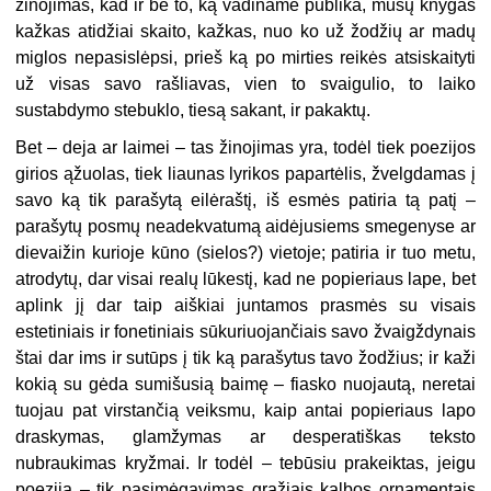
žinojimas, kad ir be to, ką vadiname publika, mūsų knygas
kažkas atidžiai skaito, kažkas, nuo ko už žodžių ar madų
miglos nepasislėpsi, prieš ką po mirties reikės atsiskaityti
už visas savo rašliavas, vien to svaigulio, to laiko
sustabdymo stebuklo, tiesą sakant, ir pakaktų.
Bet – deja ar laimei – tas žinojimas yra, todėl tiek poezijos
girios ąžuolas, tiek liaunas lyrikos papartėlis, žvelgdamas į
savo ką tik parašytą eilėraštį, iš esmės patiria tą patį –
parašytų posmų neadekvatumą aidėjusiems smegenyse ar
dievaižin kurioje kūno (sielos?) vietoje; patiria ir tuo metu,
atrodytų, dar visai realų lūkestį, kad ne popieriaus lape, bet
aplink jį dar taip aiškiai juntamos prasmės su visais
estetiniais ir fonetiniais sūkuriuojančiais savo žvaigždynais
štai dar ims ir sutūps į tik ką parašytus tavo žodžius; ir kaži
kokią su gėda sumišusią baimę – fiasko nuojautą, neretai
tuojau pat virstančią veiksmu, kaip antai popieriaus lapo
draskymas, glamžymas ar desperatiškas teksto
nubraukimas kryžmai. Ir todėl – tebūsiu prakeiktas, jeigu
poezija – tik pasimėgavimas gražiais kalbos ornamentais