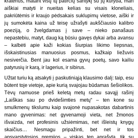
kraterius, matant visų tų patirčių santykį su jų kūryba, man
aiškiai matyti ir nueitas kelias su visais kloneliais,
pakriūtėmis ir kraujo pėdsakais suklupimų vietose, aiški ir
jų sumokėta kaina už teisę užrašyti aukščiausio kalibro
poeziją, o žvelgdamas į save – nieko panašaus
nepastebiu, matyt, daug ką būsiu gavęs dykai arba avansu
– kalbėti apie kaži kokias šiurpias likimo liepsnas,
išskaistinusias manuosius posmus, kažkaip liežuvis
nesiverčia. Bent jau kol esama gyvų poetų, savo kailiu
patyrusių ir karą, ir lagerius, ir sibirus.
Užtat turiu ką atsakyti į paskutiniąją klausimo dalį: taip, esu
būtent toje vietoje, apie kurią svajojau būdamas šešiolikos.
Tėvų namuose prieš keletą metų radau savąjį rašinį
„Laiškas sau po dvidešimties metų“ – ten kone su
smulkmenų tikslumu kaip svajonė nupasakotas dabartinis
mano gyvenimas: net gyvenamoji vieta, net žmonos
išvaizda, net profesinis užsiėmimas, net išleistų knygų
skaičius… Nesmagu pripažinti, bet net ir tos
apsvarstytosios premijos – viskas ten aprašyta, tik su