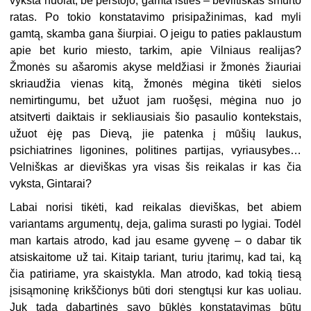
vyksta nuolat, be perstojo, gamta išties – beviltiškas smurto
ratas. Po tokio konstatavimo prisipažinimas, kad myli
gamtą, skamba gana šiurpiai. O jeigu to paties paklaustum
apie bet kurio miesto, tarkim, apie Vilniaus realijas?
Žmonės su ašaromis akyse meldžiasi ir žmonės žiauriai
skriaudžia vienas kitą, žmonės mėgina tikėti sielos
nemirtingumu, bet užuot jam ruošęsi, mėgina nuo jo
atsitverti daiktais ir sekliausiais šio pasaulio kontekstais,
užuot ėję pas Dievą, jie patenka į mūšių laukus,
psichiatrines ligonines, politines partijas, vyriausybes…
Velniškas ar dieviškas yra visas šis reikalas ir kas čia
vyksta, Gintarai?
Labai norisi tikėti, kad reikalas dieviškas, bet abiem
variantams argumentų, deja, galima surasti po lygiai. Todėl
man kartais atrodo, kad jau esame gyvenę – o dabar tik
atsiskaitome už tai. Kitaip tariant, turiu įtarimų, kad tai, ką
čia patiriame, yra skaistykla. Man atrodo, kad tokią tiesą
įsisąmoninę krikščionys būti dori stengtųsi kur kas uoliau.
Juk tada dabartinės savo būklės konstatavimas būtų