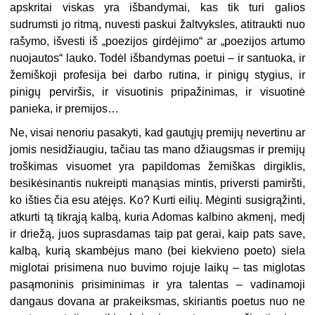
apskritai viskas yra išbandymai, kas tik turi galios
sudrumsti jo ritmą, nuvesti paskui žaltvyksles, atitraukti nuo
rašymo, išvesti iš „poezijos girdėjimo“ ar „poezijos artumo
nuojautos“ lauko. Todėl išbandymas poetui – ir santuoka, ir
žemiškoji profesija bei darbo rutina, ir pinigų stygius, ir
pinigų perviršis, ir visuotinis pripažinimas, ir visuotinė
panieka, ir premijos…
Ne, visai nenoriu pasakyti, kad gautųjų premijų nevertinu ar
jomis nesidžiaugiu, tačiau tas mano džiaugsmas ir premijų
troškimas visuomet yra papildomas žemiškas dirgiklis,
besikėsinantis nukreipti manąsias mintis, priversti pamiršti,
ko išties čia esu atėjęs. Ko? Kurti eilių. Mėginti susigrąžinti,
atkurti tą tikrąją kalbą, kuria Adomas kalbino akmenį, medį
ir driežą, juos suprasdamas taip pat gerai, kaip pats save,
kalbą, kurią skambėjus mano (bei kiekvieno poeto) siela
miglotai prisimena nuo buvimo rojuje laikų – tas miglotas
pasąmoninis prisiminimas ir yra talentas – vadinamoji
dangaus dovana ar prakeiksmas, skiriantis poetus nuo ne