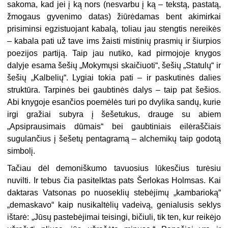
sakoma, kad jei į ką nors (nesvarbu į ką – tekstą, pastatą,
žmogaus gyvenimo datas) žiūrėdamas bent akimirkai
prisiminsi egzistuojant kabalą, toliau jau stengtis nereikės
– kabala pati už tave ims žaisti mistinių prasmių ir šiurpios
poezijos partiją. Taip jau nutiko, kad pirmojoje knygos
dalyje esama šešių „Mokymųsi skaičiuoti“, šešių „Statulų“ ir
šešių „Kalbelių“. Lygiai tokia pati – ir paskutinės dalies
struktūra. Tarpinės bei gaubtinės dalys – taip pat šešios.
Abi knygoje esančios poemėlės turi po dvylika sandų, kurie
irgi gražiai subyra į šešetukus, drauge su abiem
„Apsiprausimais dūmais“ bei gaubtiniais eilėraščiais
sugulančius į šešetų pentagramą – alchemikų taip godotą
simbolį.
Tačiau dėl demoniškumo tavuosius lūkesčius turėsiu
nuvilti. Ir tebus čia pasitelktas pats Šerlokas Holmsas. Kai
daktaras Vatsonas po nuoseklių stebėjimų „kambarioką“
„demaskavo“ kaip nusikaltėlių vadeivą, genialusis seklys
ištarė: „Jūsų pastebėjimai teisingi, bičiuli, tik ten, kur reikėjo