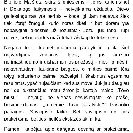
Biblijoje. Maršrutą, skirtą silpniesiems – tiems, kuriems net
ir Dekalogo laikymasis – neįveikiama užduotis. Dievo
gailestingumas yra beribis – kodėl gi Jam nedavus šiek
tiek „forų“ žmogui, kurio noras tikėti ir būti doram yra
nepalyginti didesnis už rezultatą? Jėzui juk labai rūpi
naivūs, bet nuoširdūs mažutėliai. Aš kaip tik toks ir esu.
Negana to – tuomet įmanoma įvardyti ir tą iki šiol
neįvardijamą žmonijos ilgesį, tą jos amžino
nerimastingumo ir disharmonijos priežastį – mes ilgimės ir
nekantraudami laukiame baigties, o mirties baimė tėra
tolygi abituriento baimei pažvelgti į iškabintus egzaminų
rezultatus, ypač nujaučiant, kad susimovė. Juk jau daugiau
nei du tūkstančius metų žmonija kartoja maldą „Tėve
mūsų“ – nejaugi nė vienas nesusimąsto, ko prašo,
besimelsdamas: „Teateinie Tavo karalystė“? Pasaulio
pabaigos. Sustojusio laiko. Bet sustojusio ne ties
prakeiksmo, bet ties meilės ekstazės akimirka.
Pameni, kalbėjau apie dangaus dovaną ar prakeiksmą,