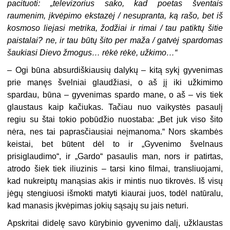
pacituoti: „televizorius sako, kad poetas šventais
raumenim, įkvėpimo ekstazėj / nesupranta, ką rašo, bet iš
kosmoso liejasi metrika, žodžiai ir rimai / tau patiktų šitie
paistalai? ne, ir tau būtų šito per maža / gatvėj spardomas
šaukiasi Dievo žmogus… rėkė rėkė, užkimo…“
– Ogi būna absurdiškiausių dalykų – kitą sykį gyvenimas
prie manęs švelniai glaudžiasi, o aš jį iki užkimimo
spardau, būna – gyvenimas spardo mane, o aš – vis tiek
glaustaus kaip kačiukas. Tačiau nuo vaikystės pasaulį
regiu su štai tokio pobūdžio nuostaba: „Bet juk viso šito
nėra, nes tai paprasčiausiai neįmanoma.“ Nors skambės
keistai, bet būtent dėl to ir „Gyvenimo švelnaus
prisiglaudimo“, ir „Gardo“ pasaulis man, nors ir patirtas,
atrodo šiek tiek iliuzinis – tarsi kino filmai, transliuojami,
kad nukreiptų manąsias akis ir mintis nuo tikrovės. Iš visų
jėgų stengiuosi išmokti matyti kiaurai juos, todėl natūralu,
kad manasis įkvėpimas jokių sąsajų su jais neturi.
Apskritai didelę savo kūrybinio gyvenimo dalį, užklaustas