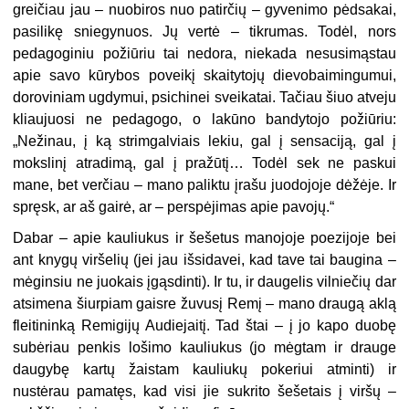
greičiau jau – nuobiros nuo patirčių – gyvenimo pėdsakai,
pasilikę sniegynuos. Jų vertė – tikrumas. Todėl, nors
pedagoginiu požiūriu tai nedora, niekada nesusimąstau
apie savo kūrybos poveikį skaitytojų dievobaimingumui,
doroviniam ugdymui, psichinei sveikatai. Tačiau šiuo atveju
kliaujuosi ne pedagogo, o lakūno bandytojo požiūriu:
„Nežinau, į ką strimgalviais lekiu, gal į sensaciją, gal į
mokslinį atradimą, gal į pražūtį… Todėl sek ne paskui
mane, bet verčiau – mano paliktu įrašu juodojoje dėžėje. Ir
spręsk, ar aš gairė, ar – perspėjimas apie pavojų.“
Dabar – apie kauliukus ir šešetus manojoje poezijoje bei
ant knygų viršelių (jei jau išsidavei, kad tave tai baugina –
mėginsiu ne juokais įgąsdinti). Ir tu, ir daugelis vilniečių dar
atsimena šiurpiam gaisre žuvusį Remį – mano draugą aklą
fleitininką Remigijų Audiejaitį. Tad štai – į jo kapo duobę
subėriau penkis lošimo kauliukus (jo mėgtam ir drauge
daugybę kartų žaistam kauliukų pokeriui atminti) ir
nustėrau pamatęs, kad visi jie sukrito šešetais į viršų –