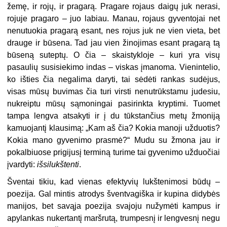
žemę, ir rojų, ir pragarą. Pragare rojaus daigų juk nerasi,
rojuje pragaro – juo labiau. Manau, rojaus gyventojai net
nenutuokia pragarą esant, nes rojus juk ne vien vieta, bet
drauge ir būsena. Tad jau vien žinojimas esant pragarą tą
būseną suteptų. O čia – skaistykloje – kuri yra visų
pasaulių susisiekimo indas – viskas įmanoma. Vienintelio,
ko išties čia negalima daryti, tai sėdėti rankas sudėjus,
visas mūsų buvimas čia turi virsti nenutrūkstamu judesiu,
nukreiptu mūsų sąmoningai pasirinkta kryptimi. Tuomet
tampa lengva atsakyti ir į du tūkstančius metų žmoniją
kamuojantį klausimą: „Kam aš čia? Kokia manoji užduotis?
Kokia mano gyvenimo prasmė?“ Mudu su žmona jau ir
pokalbiuose prigijusį terminą turime tai gyvenimo užduočiai
įvardyti:
išsilukštenti
.
Šventai tikiu, kad vienas efektyvių lukštenimosi būdų –
poezija. Gal mintis atrodys šventvagiška ir kupina didybės
manijos, bet savąja poezija svajoju nužymėti kampus ir
apylankas nukertantį maršrutą, trumpesnį ir lengvesnį negu