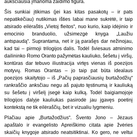
aukščiausia įmanoma žaidimo figūra.
Šis sunkiai įtikimas (jei kas kitas pasakotų – ir pats
nepatikėčiau) nutikimas išties labai mane sukrėtė, ir taip
atsirado eilėraštis „Vietoj fleitos“, nuo kurio, kaip idėjinio ir
emocinio branduolio, užsimezgė knyga „Laužiu
antspaudą“. Suprantama, net ir ją parašęs dar nežinojau,
kad tai – pirmoji trilogijos dalis. Todėl šviesaus atminimo
dailininko Romo Oranto pažymėtas kauliuko, šešetu į viršų,
kontūras dar tebuvo iliustracija virtęs vienas iš poezijos
motyvų. Romas Orantas – jo taip pat būta idealaus
poezijos skaitytojo – iš „Pačių paprasčiausių burtažodžių“
rankraščio anksčiau negu aš pajuto tęstinumą ir kauliuką
su šešetu į viršelį įsegė kaip kulką. Todėl baigiamojoje
trilogijos dalyje kauliukas pasirodė jau įgavęs poetinį
kontekstą ne tik eilėraščių, bet ir vizualiu lygmeniu.
Plačiau apie „Burtažodžius“. Švento Jono – Jėzaus
apaštalo ir evangelisto Apreiškimo citata apie žvėries
skaičių knygoje atsirado neatsitiktinai. Ko gero, ne veltui