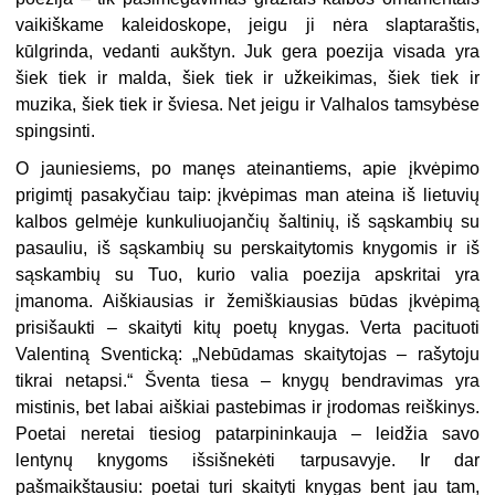
vaikiškame kaleidoskope, jeigu ji nėra slaptaraštis,
kūlgrinda, vedanti aukštyn. Juk gera poezija visada yra
šiek tiek ir malda, šiek tiek ir užkeikimas, šiek tiek ir
muzika, šiek tiek ir šviesa. Net jeigu ir Valhalos tamsybėse
spingsinti.
O jauniesiems, po manęs ateinantiems, apie įkvėpimo
prigimtį pasakyčiau taip: įkvėpimas man ateina iš lietuvių
kalbos gelmėje kunkuliuojančių šaltinių, iš sąskambių su
pasauliu, iš sąskambių su perskaitytomis knygomis ir iš
sąskambių su Tuo, kurio valia poezija apskritai yra
įmanoma. Aiškiausias ir žemiškiausias būdas įkvėpimą
prisišaukti – skaityti kitų poetų knygas. Verta pacituoti
Valentiną Sventicką: „Nebūdamas skaitytojas – rašytoju
tikrai netapsi.“ Šventa tiesa – knygų bendravimas yra
mistinis, bet labai aiškiai pastebimas ir įrodomas reiškinys.
Poetai neretai tiesiog patarpininkauja – leidžia savo
lentynų knygoms išsišnekėti tarpusavyje. Ir dar
pašmaikštausiu: poetai turi skaityti knygas bent jau tam,