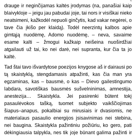
drauge ir neginčijamas kaltės įrodymas (na, panašiai kaip
blaivykloje – jeigu jau pabudai joje, tai nors ir visiškai nieko
neatsimeni, kažkodėl nepuoli ginčytis, kad vakar negėrei, o
tave čia įkišo per klaidą). Todėl neerzintų kalbos apie
gimtąją nuodėmę, Adomo nuodėmę, – neva, savaime
esame kalti – žmogui kažkaip neišeina nuoširdžiai
atgailauti už tai, ko nei darė, nei supranta, kur čia ta jo
kaltė.
Tad štai tavo išvardytose poezijos knygose aš ir dairausi po
tą skaistyklą, stengdamasis atpažinti, kas čia man yra
egzaminas, kas – bausmė, o kas – Dievo gailestingumo
labdara, savotiškas bausmės sušvelninimas, amnestija,
anestezija… Skaistykla. Jei pasirenki būtent tokį
pasaulėvokos tašką, tuomet subjekto vaikščiojimas
šiapus–anapus, pokalbiai su mirusiais ir dvasiomis, ne
materialaus pasaulio energijos įsisavinimas nei stebina,
nei baugina. Skaistykla pažintiniu požiūriu, ko gero, pati
dėkingiausia talpykla, nes tik joje būnant galima pažinti ir