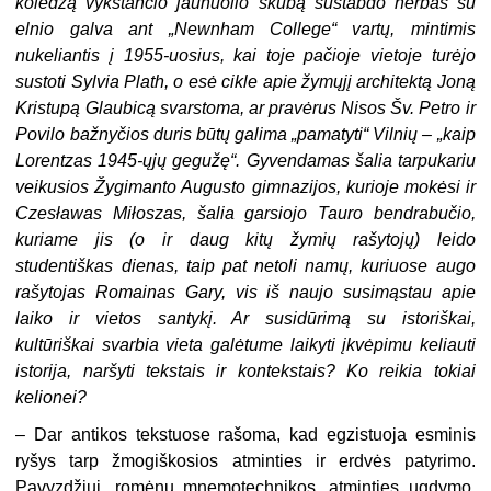
koledžą vykstančio jaunuolio skubą sustabdo herbas su
elnio galva ant „Newnham College“ vartų, mintimis
nukeliantis į 1955-uosius, kai toje pačioje vietoje turėjo
sustoti Sylvia Plath, o esė cikle apie žymųjį architektą Joną
Kristupą Glaubicą svarstoma, ar pravėrus Nisos Šv. Petro ir
Povilo bažnyčios duris būtų galima „pamatyti“ Vilnių – „kaip
Lorentzas 1945-ųjų gegužę“. Gyvendamas šalia tarpukariu
veikusios Žygimanto Augusto gimnazijos, kurioje mokėsi ir
Czesławas Miłoszas, šalia garsiojo Tauro bendrabučio,
kuriame jis (o ir daug kitų žymių rašytojų) leido
studentiškas dienas, taip pat netoli namų, kuriuose augo
rašytojas Romainas Gary, vis iš naujo susimąstau apie
laiko ir vietos santykį. Ar susidūrimą su istoriškai,
kultūriškai svarbia vieta galėtume laikyti įkvėpimu keliauti
istorija, naršyti tekstais ir kontekstais? Ko reikia tokiai
kelionei?
– Dar antikos tekstuose rašoma, kad egzistuoja esminis
ryšys tarp žmogiškosios atminties ir erdvės patyrimo.
Pavyzdžiui, romėnų mnemotechnikos, atminties ugdymo,