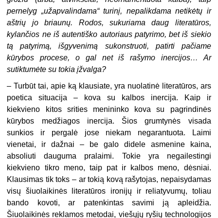
pernelyg „užapvalindama“ turinį, nepalikdama netikėtų ir
aštrių jo briaunų. Rodos, sukuriama daug literatūros,
kylančios ne iš autentiško autoriaus patyrimo, bet iš siekio
tą patyrimą, išgyvenimą sukonstruoti, patirti pačiame
kūrybos procese, o gal net iš rašymo inercijos… Ar
sutiktumėte su tokia įžvalga?
– Turbūt tai, apie ką klausiate, yra nuolatinė literatūros, ars
poetica situacija – kova su kalbos inercija. Kaip ir
kiekvieno kitos srities menininko kova su pagrindinės
kūrybos medžiagos inercija. Šios grumtynės visada
sunkios ir pergalė jose niekam negarantuota. Laimi
vienetai, ir dažnai – be galo didele asmenine kaina,
absoliuti dauguma pralaimi. Tokie yra negailestingi
kiekvieno tikro meno, taip pat ir kalbos meno, dėsniai.
Klausimas tik toks – ar tokią kovą rašytojas, nepaisydamas
visų šiuolaikinės literatūros ironijų ir reliatyvumų, toliau
bando kovoti, ar patenkintas savimi ją apleidžia.
Šiuolaikinės reklamos metodai, viešųjų ryšių technologijos