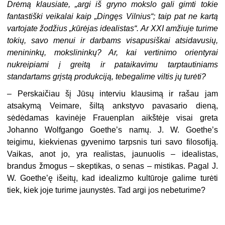
Drėmą klausiate, „argi iš gryno mokslo gali gimti tokie
fantastiški veikalai kaip „Dingęs Vilnius“; taip pat ne kartą
vartojate žodžius „kūrėjas idealistas“. Ar XXI amžiuje turime
tokių, savo menui ir darbams visapusiškai atsidavusių,
menininkų, mokslininkų? Ar, kai vertinimo orientyrai
nukreipiami į greitą ir pataikavimu tarptautiniams
standartams grįstą produkciją, tebegalime viltis jų turėti?
– Perskaičiau šį Jūsų interviu klausimą ir rašau jam
atsakymą Veimare, šiltą ankstyvo pavasario dieną,
sėdėdamas kavinėje Frauenplan aikštėje visai greta
Johanno Wolfgango Goethe’s namų. J. W. Goethe’s
teigimu, kiekvienas gyvenimo tarpsnis turi savo filosofiją.
Vaikas, anot jo, yra realistas, jaunuolis – idealistas,
brandus žmogus – skeptikas, o senas – mistikas. Pagal J.
W. Goethe’ę išeitų, kad idealizmo kultūroje galime turėti
tiek, kiek joje turime jaunystės. Tad argi jos nebeturime?