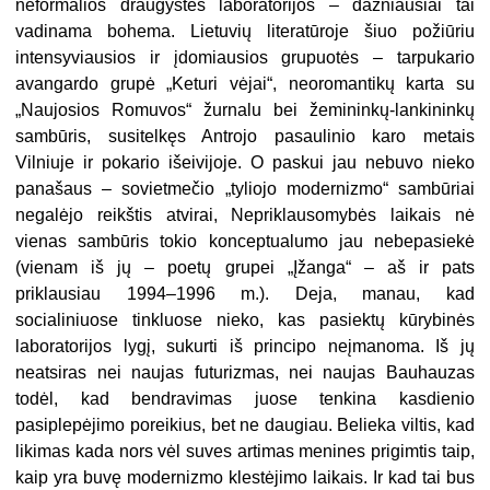
neformalios draugystės laboratorijos – dažniausiai tai
vadinama bohema. Lietuvių literatūroje šiuo požiūriu
intensyviausios ir įdomiausios grupuotės – tarpukario
avangardo grupė „Keturi vėjai“, neoromantikų karta su
„Naujosios Romuvos“ žurnalu bei žemininkų-lankininkų
sambūris, susitelkęs Antrojo pasaulinio karo metais
Vilniuje ir pokario išeivijoje. O paskui jau nebuvo nieko
panašaus – sovietmečio „tyliojo modernizmo“ sambūriai
negalėjo reikštis atvirai, Nepriklausomybės laikais nė
vienas sambūris tokio konceptualumo jau nebepasiekė
(vienam iš jų – poetų grupei „Įžanga“ – aš ir pats
priklausiau 1994–1996 m.). Deja, manau, kad
socialiniuose tinkluose nieko, kas pasiektų kūrybinės
laboratorijos lygį, sukurti iš principo neįmanoma. Iš jų
neatsiras nei naujas futurizmas, nei naujas Bauhauzas
todėl, kad bendravimas juose tenkina kasdienio
pasiplepėjimo poreikius, bet ne daugiau. Belieka viltis, kad
likimas kada nors vėl suves artimas menines prigimtis taip,
kaip yra buvę modernizmo klestėjimo laikais. Ir kad tai bus