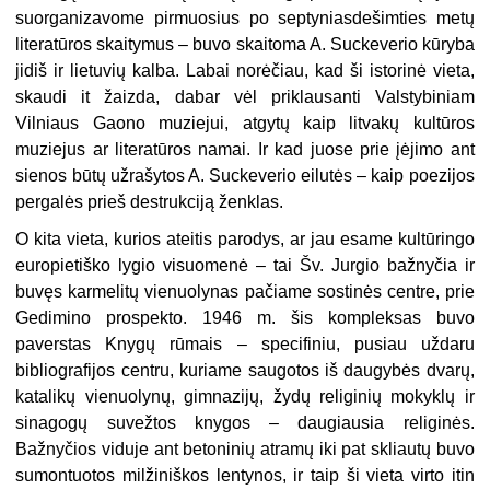
suorganizavome pirmuosius po septyniasdešimties metų
literatūros skaitymus – buvo skaitoma A. Suckeverio kūryba
jidiš ir lietuvių kalba. Labai norėčiau, kad ši istorinė vieta,
skaudi it žaizda, dabar vėl priklausanti Valstybiniam
Vilniaus Gaono muziejui, atgytų kaip litvakų kultūros
muziejus ar literatūros namai. Ir kad juose prie įėjimo ant
sienos būtų užrašytos A. Suckeverio eilutės – kaip poezijos
pergalės prieš destrukciją ženklas.
O kita vieta, kurios ateitis parodys, ar jau esame kultūringo
europietiško lygio visuomenė – tai Šv. Jurgio bažnyčia ir
buvęs karmelitų vienuolynas pačiame sostinės centre, prie
Gedimino prospekto. 1946 m. šis kompleksas buvo
paverstas Knygų rūmais – specifiniu, pusiau uždaru
bibliografijos centru, kuriame saugotos iš daugybės dvarų,
katalikų vienuolynų, gimnazijų, žydų religinių mokyklų ir
sinagogų suvežtos knygos – daugiausia religinės.
Bažnyčios viduje ant betoninių atramų iki pat skliautų buvo
sumontuotos milžiniškos lentynos, ir taip ši vieta virto itin