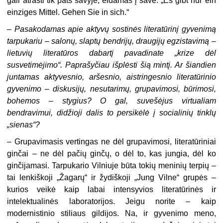
gali atrasti tik pats savyje, eidamas į save. „Es gibt nur ein
einziges Mittel. Gehen Sie in sich.“
– Pasakodamas apie aktyvų sostinės literatūrinį gyvenimą
tarpukariu – salonų, slaptų bendrijų, draugijų egzistavimą –
lietuvių literatūros dabartį pavadinate „krize dėl
susvetimėjimo“. Paprašyčiau išplėsti šią mintį. Ar šiandien
juntamas aktyvesnio, aršesnio, aistringesnio literatūrinio
gyvenimo – diskusijų, nesutarimų, grupavimosi, būrimosi,
bohemos – stygius? O gal, suvešėjus virtualiam
bendravimui, didžioji dalis to persikėlė į socialinių tinklų
„sienas“?
– Grupavimasis vertingas ne dėl grupavimosi, literatūriniai
ginčai – ne dėl pačių ginčų, o dėl to, kas jungia, dėl ko
ginčijamasi. Tarpukario Vilniuje būta tokių meninių terpių –
tai lenkiškoji „Žagarų“ ir žydiškoji „Jung Vilne“ grupės –
kurios veikė kaip labai intensyvios literatūrinės ir
intelektualinės laboratorijos. Jeigu norite – kaip
modernistinio stiliaus gildijos. Na, ir gyvenimo meno,