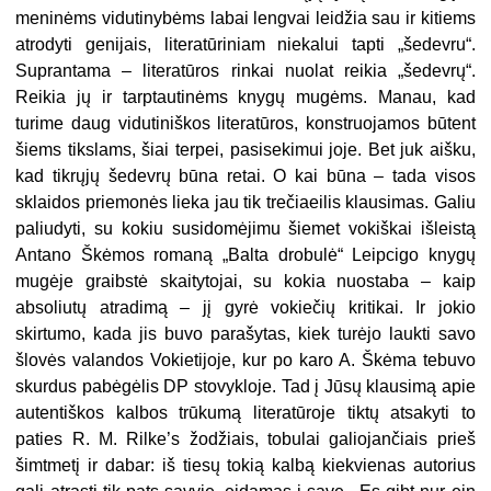
meninėms vidutinybėms labai lengvai leidžia sau ir kitiems
atrodyti genijais, literatūriniam niekalui tapti „šedevru“.
Suprantama – literatūros rinkai nuolat reikia „šedevrų“.
Reikia jų ir tarptautinėms knygų mugėms. Manau, kad
turime daug vidutiniškos literatūros, konstruojamos būtent
šiems tikslams, šiai terpei, pasisekimui joje. Bet juk aišku,
kad tikrųjų šedevrų būna retai. O kai būna – tada visos
sklaidos priemonės lieka jau tik trečiaeilis klausimas. Galiu
paliudyti, su kokiu susidomėjimu šiemet vokiškai išleistą
Antano Škėmos romaną „Balta drobulė“ Leipcigo knygų
mugėje graibstė skaitytojai, su kokia nuostaba – kaip
absoliutų atradimą – jį gyrė vokiečių kritikai. Ir jokio
skirtumo, kada jis buvo parašytas, kiek turėjo laukti savo
šlovės valandos Vokietijoje, kur po karo A. Škėma tebuvo
skurdus pabėgėlis DP stovykloje. Tad į Jūsų klausimą apie
autentiškos kalbos trūkumą literatūroje tiktų atsakyti to
paties R. M. Rilke’s žodžiais, tobulai galiojančiais prieš
šimtmetį ir dabar: iš tiesų tokią kalbą kiekvienas autorius