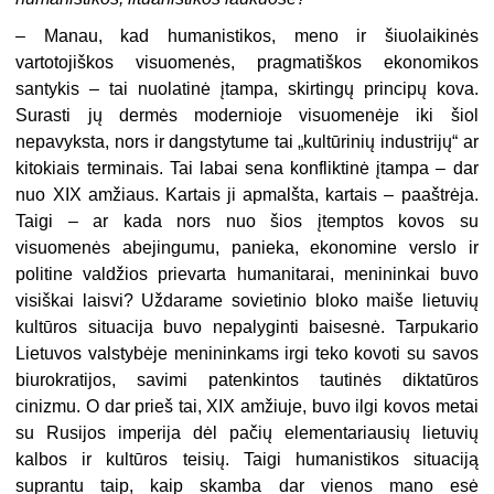
– Manau, kad humanistikos, meno ir šiuolaikinės
vartotojiškos visuomenės, pragmatiškos ekonomikos
santykis – tai nuolatinė įtampa, skirtingų principų kova.
Surasti jų dermės modernioje visuomenėje iki šiol
nepavyksta, nors ir dangstytume tai „kultūrinių industrijų“ ar
kitokiais terminais. Tai labai sena konfliktinė įtampa – dar
nuo XIX amžiaus. Kartais ji apmalšta, kartais – paaštrėja.
Taigi – ar kada nors nuo šios įtemptos kovos su
visuomenės abejingumu, panieka, ekonomine verslo ir
politine valdžios prievarta humanitarai, menininkai buvo
visiškai laisvi? Uždarame sovietinio bloko maiše lietuvių
kultūros situacija buvo nepalyginti baisesnė. Tarpukario
Lietuvos valstybėje menininkams irgi teko kovoti su savos
biurokratijos, savimi patenkintos tautinės diktatūros
cinizmu. O dar prieš tai, XIX amžiuje, buvo ilgi kovos metai
su Rusijos imperija dėl pačių elementariausių lietuvių
kalbos ir kultūros teisių. Taigi humanistikos situaciją
suprantu taip, kaip skamba dar vienos mano esė