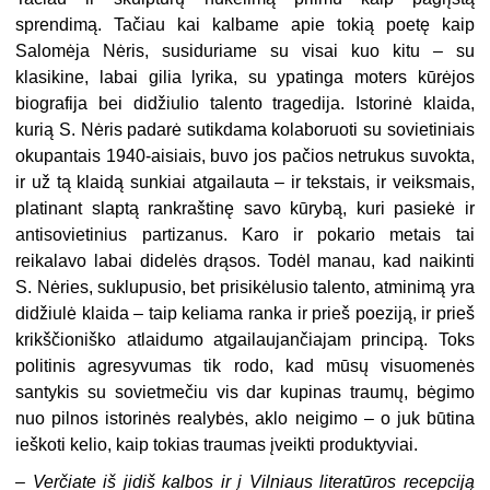
sprendimą. Tačiau kai kalbame apie tokią poetę kaip
Salomėja Nėris, susiduriame su visai kuo kitu – su
klasikine, labai gilia lyrika, su ypatinga moters kūrėjos
biografija bei didžiulio talento tragedija. Istorinė klaida,
kurią S. Nėris padarė sutikdama kolaboruoti su sovietiniais
okupantais 1940-aisiais, buvo jos pačios netrukus suvokta,
ir už tą klaidą sunkiai atgailauta – ir tekstais, ir veiksmais,
platinant slaptą rankraštinę savo kūrybą, kuri pasiekė ir
antisovietinius partizanus. Karo ir pokario metais tai
reikalavo labai didelės drąsos. Todėl manau, kad naikinti
S. Nėries, suklupusio, bet prisikėlusio talento, atminimą yra
didžiulė klaida – taip keliama ranka ir prieš poeziją, ir prieš
krikščioniško atlaidumo atgailaujančiajam principą. Toks
politinis agresyvumas tik rodo, kad mūsų visuomenės
santykis su sovietmečiu vis dar kupinas traumų, bėgimo
nuo pilnos istorinės realybės, aklo neigimo – o juk būtina
ieškoti kelio, kaip tokias traumas įveikti produktyviai.
– Verčiate iš jidiš kalbos ir į Vilniaus literatūros recepciją