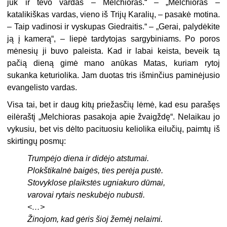
juk ir tėvo vardas – Melchioras.“ – „Melchioras –
katalikiškas vardas, vieno iš Trijų Karalių, – pasakė motina.
– Taip vadinosi ir vyskupas Giedraitis.“ – „Gerai, palydėkite
ją į kamerą“, – liepė tardytojas sargybiniams. Po poros
mėnesių ji buvo paleista. Kad ir labai keista, beveik tą
pačią dieną gimė mano anūkas Matas, kuriam rytoj
sukanka keturiolika. Jam duotas tris išminčius paminėjusio
evangelisto vardas.
Visa tai, bet ir daug kitų priežasčių lėmė, kad esu parašęs
eilėraštį „
Melchioras pasakoja apie žvaigždę“.
Nelaikau jo
vykusiu, bet vis dėlto pacituosiu keliolika eilučių, paimtų iš
skirtingų posmų:
Trumpėjo diena ir didėjo atstumai.
Plokštikalnė baigės, ties perėja pustė.
Stovyklose plaikstės ugniakuro dūmai,
varovai rytais neskubėjo nubusti.
<…>
Žinojom, kad gėris šioj žemėj nelaimi.