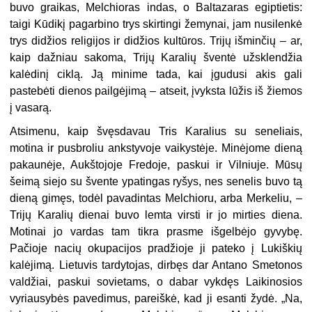
buvo graikas, Melchioras indas, o Baltazaras egiptietis:
taigi Kūdikį pagarbino trys skirtingi žemynai, jam nusilenkė
trys didžios religijos ir didžios kultūros. Trijų išminčių – ar,
kaip dažniau sakoma, Trijų Karalių šventė užsklendžia
kalėdinį ciklą. Ją minime tada, kai įgudusi akis gali
pastebėti dienos pailgėjimą – atseit, įvyksta lūžis iš žiemos
į vasarą.
Atsimenu, kaip švęsdavau Tris Karalius su seneliais,
motina ir pusbroliu ankstyvoje vaikystėje. Minėjome dieną
pakaunėje, Aukštojoje Fredoje, paskui ir Vilniuje. Mūsų
šeimą siejo su švente ypatingas ryšys, nes senelis buvo tą
dieną gimęs, todėl pavadintas Melchioru, arba Merkeliu, –
Trijų Karalių dienai buvo lemta virsti ir jo mirties diena.
Motinai jo vardas tam tikra prasme išgelbėjo gyvybę.
Pačioje nacių okupacijos pradžioje ji pateko į Lukiškių
kalėjimą. Lietuvis tardytojas, dirbęs dar Antano Smetonos
valdžiai, paskui sovietams, o dabar vykdęs Laikinosios
vyriausybės pavedimus, pareiškė, kad ji esanti žydė. „Na,