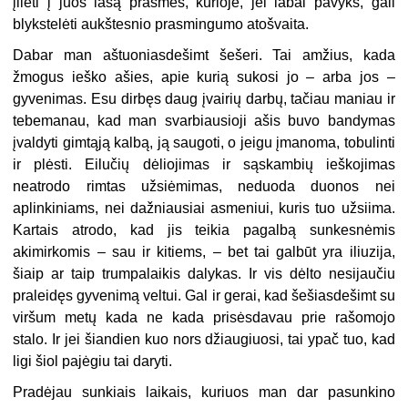
įlieti į juos lašą prasmės, kurioje, jei labai pavyks, gali
blykstelėti aukštesnio prasmingumo atošvaita.
Dabar man aštuoniasdešimt šešeri. Tai amžius, kada
žmogus ieško ašies, apie kurią sukosi jo – arba jos –
gyvenimas. Esu dirbęs daug įvairių darbų, tačiau maniau ir
tebemanau, kad man svarbiausioji ašis buvo bandymas
įvaldyti gimtąją kalbą, ją saugoti, o jeigu įmanoma, tobulinti
ir plėsti. Eilučių dėliojimas ir sąskambių ieškojimas
neatrodo rimtas užsiėmimas, neduoda duonos nei
aplinkiniams, nei dažniausiai asmeniui, kuris tuo užsiima.
Kartais atrodo, kad jis teikia pagalbą sunkesnėmis
akimirkomis – sau ir kitiems, – bet tai galbūt yra iliuzija,
šiaip ar taip trumpalaikis dalykas. Ir vis dėlto nesijaučiu
praleidęs gyvenimą veltui. Gal ir gerai, kad šešiasdešimt su
viršum metų kada ne kada prisėsdavau prie rašomojo
stalo. Ir jei šiandien kuo nors džiaugiuosi, tai ypač tuo, kad
ligi šiol pajėgiu tai daryti.
Pradėjau sunkiais laikais, kuriuos man dar pasunkino