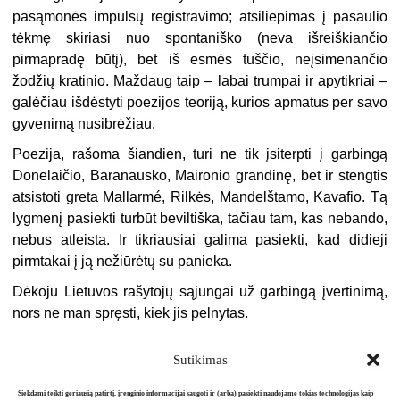
pasąmonės impulsų registravimo; atsiliepimas į pasaulio
tėkmę skiriasi nuo spontaniško (neva išreiškiančio
pirmapradę būtį), bet iš esmės tuščio, neįsimenančio
žodžių kratinio. Maždaug taip – labai trumpai ir apytikriai –
galėčiau išdėstyti poezijos teoriją, kurios apmatus per savo
gyvenimą nusibrėžiau.
Poezija, rašoma šiandien, turi ne tik įsiterpti į garbingą
Donelaičio, Baranausko, Maironio grandinę, bet ir stengtis
atsistoti greta Mallarmé, Rilkės, Mandelštamo, Kavafio. Tą
lygmenį pasiekti turbūt beviltiška, tačiau tam, kas nebando,
nebus atleista. Ir tikriausiai galima pasiekti, kad didieji
pirmtakai į ją nežiūrėtų su panieka.
Dėkoju Lietuvos rašytojų sąjungai už garbingą įvertinimą,
nors ne man spręsti, kiek jis pelnytas.
Sutikimas
Siekdami teikti geriausią patirtį, įrenginio informacijai saugoti ir (arba) pasiekti naudojame tokias technologijas kaip