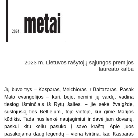
2023 m. Lietuvos rašytojų sąjungos premijos
laureato kalba
Jų buvo trys – Kasparas, Melchioras ir Baltazaras. Pasak
Mato evangelijos – kuri, beje, nemini jų vardų, vadina
tiesiog išminčiais iš Rytų šalies, – jie sekė žvaigždę,
sustojusią ties Betliejumi, toje vietoje, kur gimė Marijos
kūdikis. Tada nusilenkė naujagimiui ir davė jam dovanų,
paskui kitu keliu pasuko į savo kraštą. Apie juos
pasakojama daug legendų – viena tvirtina, kad Kasparas