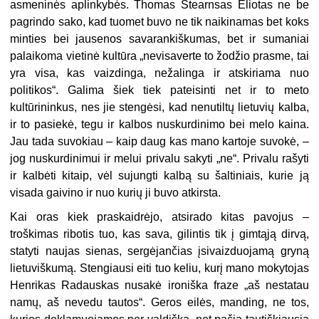
asmeninės aplinkybės. Thomas Stearnsas Eliotas ne be
pagrindo sako, kad tuomet buvo ne tik naikinamas bet koks
minties bei jausenos savarankiškumas, bet ir sumaniai
palaikoma vietinė kultūra „nevisaverte to žodžio prasme, tai
yra visa, kas vaizdinga, nežalinga ir atskiriama nuo
politikos“. Galima šiek tiek pateisinti net ir to meto
kultūrininkus, nes jie stengėsi, kad nenutiltų lietuvių kalba,
ir to pasiekė, tegu ir kalbos nuskurdinimo bei melo kaina.
Jau tada suvokiau – kaip daug kas mano kartoje suvokė, –
jog nuskurdinimui ir melui privalu sakyti „ne“. Privalu rašyti
ir kalbėti kitaip, vėl sujungti kalbą su šaltiniais, kurie ją
visada gaivino ir nuo kurių ji buvo atkirsta.
Kai oras kiek praskaidrėjo, atsirado kitas pavojus –
troškimas ribotis tuo, kas sava, gilintis tik į gimtąją dirvą,
statyti naujas sienas, sergėjančias įsivaizduojamą gryną
lietuviškumą. Stengiausi eiti tuo keliu, kurį mano mokytojas
Henrikas Radauskas nusakė ironiška fraze „aš nestatau
namų, aš nevedu tautos“. Geros eilės, manding, ne tos,