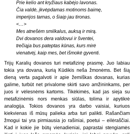
Prie kelio ant kryžiaus kabėjo lavonas.
Čia valdė, įkvėpdamas motinoms baimę,
imperijos tarnas, o šiaip jau tironas.
<…>
Mes atnešėm smilkalus, auksą ir mirą.
Dvi dovanos dera valdovui ir šventei,
trečiąja bus pateptas kūnas, kurs mirė
vienatvėj, kaip mes, bet išmokė gyventi.
Trijų Karalių dovanos turi metafizinę prasmę. Juo labiau
tokia yra dovana, kurią Kūdikis neša žmonėms. Bet šią
dieną verta pagalvoti ir apie žemiškas dovanas, kurias
galime, turbūt net privalome skirti savo amžininkams, per
juos ir vėlesnėms kartoms. Tikėkimės, kad jas sieja su
metafizinėmis nors menkas siūlas, tolima ir apytikrė
analogija. Tokios dovanos yra darbo vaisiai, kuriuos
kiekvienas iš mūsų palieka arba turi palikti. Rašančiam
žmogui tai yra pirmiausia jo rašiniai, poetui – eilėraščiai.
Kad ir kokie jie būtų vienadieniai, paprastai stengiamės