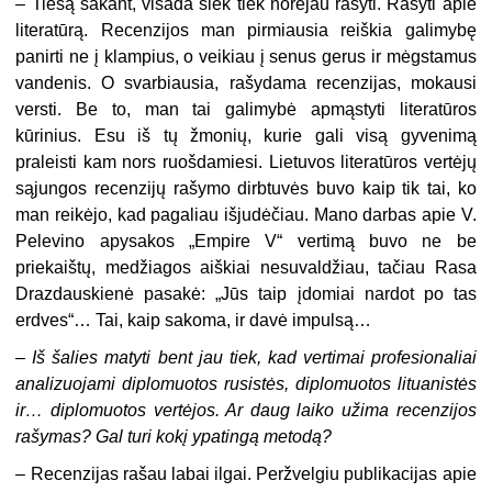
–
Tiesą sakant, visada šiek tiek norėjau rašyti. Rašyti apie
literatūrą. Recenzijos man pirmiausia reiškia galimybę
panirti ne į klampius, o veikiau į senus gerus ir mėgstamus
vandenis. O svarbiausia, rašydama recenzijas, mokausi
versti. Be to, man tai galimybė apmąstyti literatūros
kūrinius. Esu iš tų žmonių, kurie gali visą gyvenimą
praleisti kam nors ruošdamiesi. Lietuvos lite­ratūros vertėjų
sąjungos recenzijų rašymo dirbtuvės buvo kaip tik tai, ko
man reikėjo, kad pagaliau išjudėčiau. Mano darbas apie V.
Pelevino apysakos „Empire V“ vertimą buvo ne be
priekaištų, medžiagos aiškiai nesuvaldžiau, tačiau Rasa
Drazdauskienė pasakė: „Jūs taip įdomiai nardot po tas
erdves“… Tai, kaip sako­ma, ir davė impulsą…
–
Iš šalies matyti bent jau tiek, kad vertimai profesionaliai
analizuo­jami diplomuotos rusistės, diplomuotos lituanistės
ir… diplomuotos vertėjos. Ar daug laiko užima recenzijos
rašymas? Gal turi kokį ypa­tingą metodą?
–
Recenzijas rašau labai ilgai. Peržvelgiu publikacijas apie