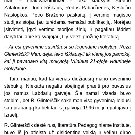
man – neakivaizdininkei – teko klausytis Alberto
Zalatoriaus, Jono Riškaus, Redos Pabarčienės, Kęstučio
Nastopkos, Petro Bražėno paskaitų. Į vertimo ma­gistro
studijas stojau jau turėdama nemažai publikacijų. Norėjau
įsitvirtinti, įgyti vertimo teorijos žinių ir pagaliau išdrįsti
daryti tai, apie ką svajojau, t. y. versti grožinę literatūrą.
–
Ar esi gyvenime susidūrusi su legendine mokytoja Roza
Glinterščik? Man, deja, teko išklausyti tik vieną jos pamoką,
kai ji pavadavo kitą mokytoją Vilniaus 21-ojoje vidurinėje
mokykloje.
–
Taip, manau, kad tai vienas didžiausių mano gyvenimo
stebuklų. Niekada negaliu abejingai praeiti pro buvusius
jos namus Labdarių gatvėje. Šie namai visada buvo
stebimi, bet R. Glinterščik sakė man visą gyvenimą leidusi
sau pra­bangą kalbėti tai, ką galvoja. 1996 m. ji repatrijavo į
Izraelį.
R. Glinterščik dėstė rusų literatūrą Pedagoginiame institute,
buvo iš jo at­leista už disidentinę veiklą ir vėliau dirbo