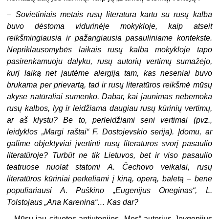
–
Sovietiniais metais rusų literatūra kartu su rusų kalba
buvo dės­toma vidurinėje mokykloje, kaip atseit
reikšmingiausia ir pažangiausia pasauliniame kontekste.
Nepriklausomybės laikais rusų kalba mokyk­loje tapo
pasirenkamuoju dalyku, rusų autorių vertimų sumažėjo,
kurį laiką net jautėme alergiją tam, kas neseniai buvo
brukama per prie­vartą, tad ir rusų literatūros reikšmė mūsų
akyse natūraliai sumenko. Dabar, kai jaunimas nebemoka
rusų kalbos, lyg ir leidžiama daugiau rusų kūrinių vertimų,
ar aš klystu? Be to, perleidžiami seni vertimai (pvz.,
leidyklos „Margi raštai“ F. Dostojevskio serija). Įdomu, ar
galime objek­tyviai įvertinti rusų literatūros svorį pasaulio
literatūroje? Turbūt ne tik Lietuvos, bet ir viso pasaulio
teatruose nuolat statomi A. Čechovo veikalai, rusų
literatūros kūriniai perkeliami į kiną, operą, baletą – bene
populiariausi A. Puškino „Eugenijus Oneginas“, L.
Tolstojaus „Ana Karenina“… Kas dar?
–
Mūsų jau cituotos antiutopijos „Mes“ autorius Jevgenijus