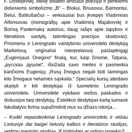
F. Dostojevskį. Meilę sidabro amžiaus poezijai ir penkiems
didiesiems simbolizmo „B“ – Blokui, Briusovui, Balmontui,
Belui, Baltrušaičiui – veikiausiai bus įkvėpęs Vladimiras
Alfonsovas (mono­grafijų apie Vladimirą Majakovskį ir
Borisą Pasternaką autorius, daug rašęs apie tapybos ir
literatūros santykį, talentingas poezijos skaitovas).
Prisimenu ir Lenin­grado valstybinio universiteto dėstytoją
Markelovą, originaliai interpretavusį pa­slaptingąjį
„Eugenijaus Onegino“ finalą, kur, kaip žinome, Tatjana,
„pyccкaa душою“, išsižada savo meilės ir pasmerkia
kančioms Eugenijų: „Rusų žmogus negali būti laimingas
kito žmogaus nelaimės sąskaita.“ Specialių kursų ateidavo
skaityti ir kiti dėstytojai iš tuometinio Leningrado
universiteto. Universitete vykdavo viešos paskaitos ir
diskusijos tarp dėstytojų. Estetikos dėstytojas kartą sumanė
fakul­tatyvo forma supažindinti mus su džiazo istorija…
–
Kodėl nepasitenkinai Leningrado universitetu ir vėliau
Lietuvoje dar baigei lietuvių kalbos ir literatūros studijas,
vertimo magistro studijas. Iš būtinybės ar vidinio poreikio?