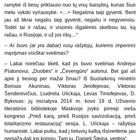
ramybė iš tiesų priklauso nuo tų visų baisybių, kurias šiuo
metu vykdo vyriausybė. <…> Negalima taip gyventi. Bent
jau aš tikrai negaliu taip gyventi, negaliu ir negyvensiu.
Todėl tai ir rašau, ir visomis išgalėmis skelb­siu tai, ką
rašau, ir Rusijoje, ir už jos ribų…“
–
Ar buvo (ar yra dabar) rusų rašytojų, kuriems imperinis
mąstymas visiškai svetimas?
–
Labai norėčiau tikėti, kad jis buvo svetimas Andrejui
Platonovui, „Duobės“ ir „Čevengūro“ autoriui. Bet gal aš
apie jį tiesiog per mažai žinau? Iš šiuolaikinių minėtini
Borisas Akuninas, Viktoras Jerofejevas, Viktoras
Šenderovičius, Liud­mila Ulickaja, Levas Timofejevas, D.
Bykovas: jų iniciatyva 2014 m. kovo 19 d. Užsienio
literatūros bibliotekoje Maskvoje įvyko pirmoji vieša
kongreso „Prieš karą, prieš Rusijos saviizoliaciją, prieš
totalitarizmo restauraciją“ sesija. L. Ulickaja – rašytoja
humanistė. Labai puiku, kad į lietuvių kalbą išsivertėme jau
ne­mažą dalį jos kūrinių. Tarp jų „Danielį Šteiną, vertėją“.