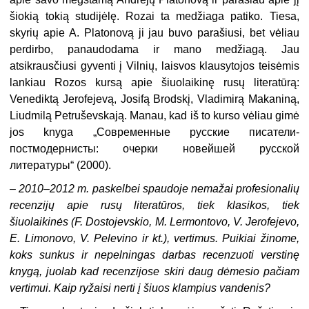
šiokią tokią studijėlę. Rozai ta medžiaga patiko. Tiesa,
skyrių apie A. Platonovą ji jau buvo parašiusi, bet vėliau
perdirbo, panau­dodama ir mano medžiagą. Jau
atsikrausčiusi gyventi į Vilnių, laisvos klausytojos teisėmis
lankiau Rozos kursą apie šiuolaikinę rusų literatūrą:
Venediktą Jerofejevą, Josifą Brodskį, Vladimirą Makaniną,
Liudmilą Petruševskają. Manau, kad iš to kurso vėliau gimė
jos knyga „Современные русские писатели-
постмодернисты: очерки новейшей русской
литературы“ (2000).
–
2010–2012 m. paskelbei spaudoje nemažai profesionalių
recenzijų apie rusų literatūros, tiek klasikos, tiek
šiuolaikinės (F. Dostojevskio, M. Lermontovo, V. Jerofejevo,
E. Limonovo, V. Pelevino ir kt.), vertimus. Puikiai žinome,
koks sunkus ir nepelningas darbas recenzuoti verstinę
knygą, juolab kad recenzijose skiri daug dėmesio pačiam
vertimui. Kaip ryžaisi nerti į šiuos klampius vandenis?