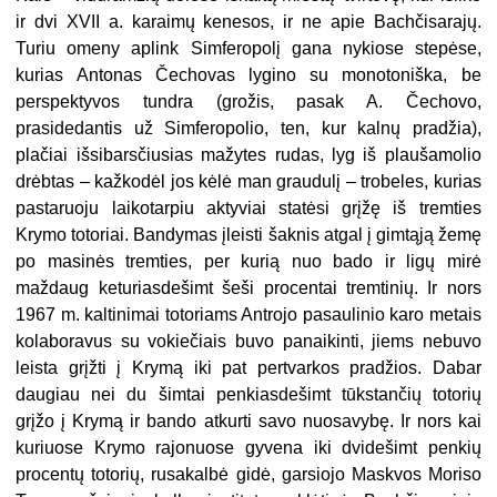
ir dvi XVII a. karaimų kenesos, ir ne apie Bachčisarajų.
Turiu omeny aplink Simferopolį gana nykiose stepėse,
kurias Antonas Čechovas lygino su monotoniška, be
perspektyvos tundra (grožis, pasak A. Čechovo,
prasidedantis už Simferopolio, ten, kur kalnų pradžia),
plačiai išsibarsčiusias mažytes rudas, lyg iš plaušamolio
drėbtas – kažkodėl jos kėlė man graudulį – trobeles, kurias
pastaruoju laikotarpiu aktyviai statėsi grįžę iš tremties
Krymo totoriai. Bandymas įleisti šaknis atgal į gimtąją žemę
po masinės tremties, per kurią nuo bado ir ligų mirė
maždaug keturiasdešimt šeši procentai tremtinių. Ir nors
1967 m. kaltinimai totoriams Antrojo pasaulinio karo metais
kolaboravus su vokiečiais buvo panaikinti, jiems nebuvo
leista grįžti į Krymą iki pat pertvarkos pradžios. Dabar
daugiau nei du šimtai penkiasdešimt tūkstančių totorių
grįžo į Krymą ir ban­do atkurti savo nuosavybę. Ir nors kai
kuriuose Krymo rajonuose gyvena iki dvi­dešimt penkių
procentų totorių, rusakalbė gidė, garsiojo Maskvos Moriso