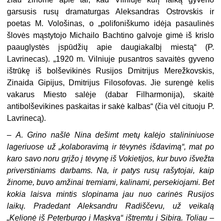
garsusis rusų dramaturgas Aleksandras Ostrovskis ir
poetas M. Vološinas, o „polifoniškumo idėja pasaulinės
šlovės mąstytojo Michailo Bachtino galvoje gimė iš krislo
paauglystės įspūdžių apie daugiakalbį miestą“ (P.
Lavrinecas). „1920 m. Vilniuje pusantros savaitės gyveno
ištrūkę iš bolševikinės Rusijos Dmitrijus Merežkovskis,
Zinaida Gipijus, Dmitrijus Filosofovas. Jie surengė kelis
vakarus Miesto salėje (dabar Filharmonija), skaitė
antibolševikines paskaitas ir sakė kalbas“ (čia vėl cituoju P.
Lavrinecą).
–
A. Grino našlė Nina dešimt metų kalėjo stalininiuose
lageriuose už „kolaboravimą ir tėvynės išdavimą“, mat po
karo savo noru grįžo į tėvynę iš Vokietijos, kur buvo išvežta
priverstiniams darbams. Na, ir patys rusų rašytojai, kaip
žinome, buvo amžinai tremiami, kalinami, persekiojami. Bet
kokia laisva mintis slopinama jau nuo carinės Rusijos
laikų. Pradedant Aleksandru Radiščevu, už veikalą
„Kelionė iš Peterbur­go į Maskvą“ ištremtu į Sibirą. Toliau –