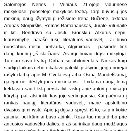
Salomėjos Nėries ir Vilniaus 21-ojoje vidurinėse
mokyklose, puoselėjo mokyklos teatrą. Tarp buvusių jos
mokinių daug įžymybių: režisierė Irena Bučienė, aktoriai
Arūnas Storpirštis, Romas Rama­nauskas, Jūratė Vilūnaitė
ir kiti. Bendravo su Josifu Brodskiu. Atkūrus nepri­
klausomybę, parašė rusų literatūros vadovėlį. Tai buvo
nuostabūs metai, per­tvarka, Atgimimas – pasirodė tiek
daug kūrinių „iš stalčiaus“. Aš irgi buvau drąsi mokytoja.
Turėjau savo teatrą. Dirbau su abiturientais. Niekas kaip
studijų laikais nebereikalavo pateikti prašymo, jeigu norėjai
rašyti darbą apie M. Cve­tajevą arba Osipą Mandelštamą,
galėjai net dėstyti juos mokiniams… Imdama naują temą
keldavau sau tikslą perskaityti viską apie autorių ir visą jo
kūrybą, pati atsirinkti, kas joje vertingiausia. Kai paėmiau į
rankas naująjį literatūros vadovėlį, mane apstulbino
dvasios giminystė. Apie ją drįsau spręsti iš to, kaip ir kokie
autoriai bei kūriniai buvo atrinkti. Roza tuo metu dirbo prie
antrosios vadovėlio dalies, o aš surinkau daug medžiagos
apie savo mėgstamą Andrejų Platonovą ir parašiau apie jį