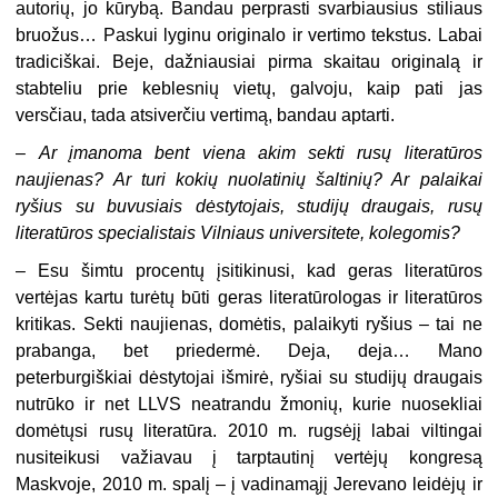
autorių, jo kūry­bą. Bandau perprasti svarbiausius stiliaus
bruožus… Paskui lyginu originalo ir vertimo tekstus. Labai
tradiciškai. Beje, dažniausiai pirma skaitau originalą ir
stabteliu prie keblesnių vietų, galvoju, kaip pati jas
versčiau, tada atsiverčiu ver­timą, bandau aptarti.
–
Ar įmanoma bent viena akim sekti rusų literatūros
naujienas? Ar turi kokių nuolatinių šaltinių? Ar palaikai
ryšius su buvusiais dėstyto­jais, studijų draugais, rusų
literatūros specialistais Vilniaus universite­te, kolegomis?
–
Esu šimtu procentų įsitikinusi, kad geras literatūros
vertėjas kartu turėtų būti geras literatūrologas ir literatūros
kritikas. Sekti naujienas, domėtis, pa­laikyti ryšius – tai ne
prabanga, bet priedermė. Deja, deja… Mano
peterburgiškiai dėstytojai išmirė, ryšiai su studijų draugais
nutrūko ir net LLVS neatrandu žmonių, kurie nuosekliai
domėtųsi rusų literatūra. 2010 m. rugsėjį labai viltingai
nusiteikusi važiavau į tarptautinį vertėjų kongresą
Maskvoje, 2010 m. spalį – į vadinamąjį Jerevano leidėjų ir