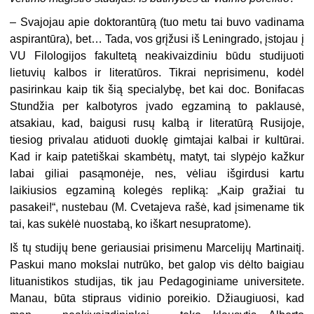
–
Svajojau apie doktorantūrą (tuo metu tai buvo vadinama
aspirantūra), bet… Tada, vos grįžusi iš Leningrado, įstojau į
VU Filologijos fakultetą neaki­vaizdiniu būdu studijuoti
lietuvių kalbos ir literatūros. Tikrai neprisimenu, kodėl
pasirinkau kaip tik šią specialybę, bet kai doc. Bonifacas
Stundžia per kalbotyros įvado egzaminą to paklausė,
atsakiau, kad, baigusi rusų kalbą ir li­teratūrą Rusijoje,
tiesiog privalau atiduoti duoklę gimtajai kalbai ir kultūrai.
Kad ir kaip patetiškai skambėtų, matyt, tai slypėjo kažkur
labai giliai pasą­monėje, nes, vėliau išgirdusi kartu
laikiusios egzaminą kolegės repliką: „Kaip gražiai tu
pasakei!“, nustebau (M. Cvetajeva rašė, kad įsimename tik
tai, kas sukėlė nuostabą, ko iškart nesupratome).
Iš tų studijų bene geriausiai prisimenu Marcelijų Martinaitį.
Paskui mano mokslai nutrūko, bet galop vis dėlto baigiau
lituanistikos studijas, tik jau Pe­dagoginiame universitete.
Manau, būta stipraus vidinio poreikio. Džiaugiuosi, kad