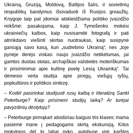
Ukrainą, Gruziją, Moldovą, Baltijos šalis, ir sovietinių
respublikų bandymus išsivaduoti iš Rusijos gniaužtų.
Knygoje taip pat įdomiai atskleidžiama politiko įvaizdžio
reikšmė: pasakojama, kaip J. Tymošenko mokėsi
ukrainiečių kalbos, kaip nusisamdė fo­tografą ir pati
atrinkdavo viešinti skirtas nuotraukas, kaip susipynė
garsiąją savo kasą, kuri „sudrebino Ukrainą“, nes „toje
pynėje derėjo viskas: naujo įvaiz­džio netikėtumas, jai
gamtos duotas stotas, archajiškas valstietės moteriškumas
ir prisiminimai apie kultinę poetę Lesią Ukrainką“. Tai
dėmesio verta studija apie pinigų, viešųjų ryšių,
popkultūros ir politikos sintezę.
–
Kodėl pasirinkai studijuoti rusų kalbą ir literatūrą Sankt
Peter­burge? Kaip prisimeni studijų laiką? Ar turėjai
pavyzdinių dėstytojų?
–
Peterburge pirmąkart atsidūriau baigusi tris klases: mama
pasiėmė mane į pedagogams skirtą ekskursiją. Kitos
mokytojos dėl to labai pyko, autobuse virė karštos