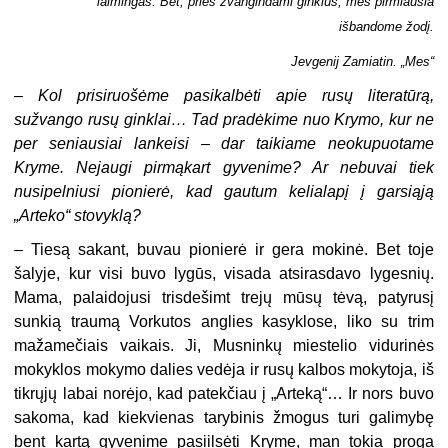
laimingas. Bet, prieš žvangindami ginklus, mes pirmiausia
išbandome žodį.
Jevgenij Zamiatin. „Mes“
–
Kol prisiruošėme pasikalbėti apie rusų literatūrą,
sužvango rusų ginklai… Tad pradėkime nuo Krymo, kur ne
per seniausiai lankeisi – dar taikiame neokupuotame
Kryme. Nejaugi pirmąkart gyvenime? Ar nebuvai tiek
nusipelniusi pionierė, kad gautum kelialapį į garsiąją
„Arteko“ stovyklą?
–
Tiesą sakant, buvau pionierė ir gera mokinė. Bet toje
šalyje, kur visi buvo lygūs, visada atsirasdavo lygesnių.
Mama, palaidojusi trisdešimt trejų mūsų tėvą, patyrusį
sunkią traumą Vorkutos anglies kasyklose, liko su trim
mažame­čiais vaikais. Ji, Musninkų miestelio vidurinės
mokyklos mokymo dalies vedėja ir rusų kalbos mokytoja, iš
tikrųjų labai norėjo, kad patekčiau į „Arteką“… Ir nors buvo
sakoma, kad kiekvienas tarybinis žmogus turi galimybę
bent kartą gyve­nime pasiilsėti Kryme, man tokia proga