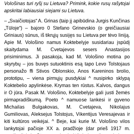
Vološinas turi ryšį su Lietuva? Primink, kokie rusų rašytojai
apskritai labiausiai siejami su Lietuva.
– „
Svaičiotojas“ A. Grinas (taip jį apibūdina Jurgis Kunčinas
„Tūloje“) – bajoro 0 Stefano Grinevskio (o greičiausiai
Griniaus) sūnus, iš tikrųjų susijęs su Lietuva per tėvo liniją.
Apie M. Vološino namus Koktebelyje susidariau įspūdį
skaitydama M. Cvetajevos sesers Anastasijos
prisiminimus. Ji pasakoja, kad M. Volo­šino motina po
skyrybų – jos buvęs sutuoktinis esą tapo Levo Tolstojaus
personažo ffi Stivos Oblonskio, Anos Kareninos brolio,
prototipu, – viena pirmųjų pusdykiai ^ nusipirko sklypą
Koktebelio apylinkėse. Krymas ten rūstus. Kalvos, dangus
ir O jūra. Pasak M. Vološino, Koktebelyje gali justi žemės
pirmapradiškumą. Poeto ^ namuose lankėsi ir gyveno
Michailas Bulgakovas, M. Cvetajeva, Nikolajus
Gumiliovas, Aleksejus Tolstojus, Vikentijus Veresajevas ir
kiti kultūros veikėjai. ^ Beje, kai kurie M. Vološino vilos
lankytojai pačioje XX a. pradžioje (dar prieš 1917 m.