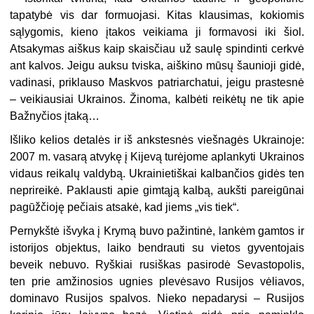
tapatybė vis dar for­muojasi. Kitas klausimas, kokiomis
sąlygomis, kieno įtakos veikiama ji for­mavosi iki šiol.
Atsakymas aiškus kaip skaisčiau už saulę spindinti cerkvė
ant kalvos. Jeigu auksu tviska, aiškino mūsų šaunioji gidė,
vadinasi, priklauso Mask­vos patriarchatui, jeigu prastesnė
– veikiausiai Ukrainos. Žinoma, kalbėti reikė­tų ne tik apie
Bažnyčios įtaką…
Išliko kelios detalės ir iš ankstesnės viešnagės Ukrainoje:
2007 m. vasarą at­vykę į Kijevą turėjome aplankyti Ukrainos
vidaus reikalų valdybą. Ukrainietiškai kalbančios gidės ten
neprireikė. Paklausti apie gimtąją kalbą, aukšti pareigūnai
pagūžčioję pečiais atsakė, kad jiems „vis tiek“.
Pernykštė išvyka į Krymą buvo pažintinė, lankėm gamtos ir
istorijos objek­tus, laiko bendrauti su vietos gyventojais
beveik nebuvo. Ryškiai rusiškas pasirodė Sevastopolis,
ten prie amžinosios ugnies plevėsavo Rusijos vėliavos,
dominavo Rusijos spalvos. Nieko nepadarysi – Rusijos