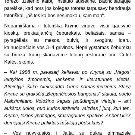
Torezo užsienio kalbų instituto auklėtinė, Bachčisarajuje
pareiškė, kad nors jos kolegės totorės tarpusavy bendrauja
totoriškai, „aš tos kalbos nesimokau, kam man“.
Nepamirštama ir totoriška Krymo virtuvė: visur gausybė
kioskų, prekiau­jančių čeburekais, beliašais, samsa –
pyragėliais su mėsos, bulvių ir svogūnų įdaru,
kainuojančiais vos 3–4 grivinas. Neprilygstamas čeburekų
su brinza, ku­rių skanavome totorių restorane prie Čufut
Kalės, skonis.
–
Kai 1988 m. pavasarį keliavau po Krymą su „Vagos“
leidyklos žmonėmis, lankėme ir literatūrines vietas.
Atmintyje išliko Aleksandro Grino namas-muziejus Staryj
Kryme su grakščia „Bėgančiosios ban­gomis“ statula, poeto
Maksimiliano Vološino kapas įspūdingoje vietoje – ant
aukštos uolos, nuo kurios atsiveria vaizdas į jūrą, kuri ten,
Kryme, tokios ypatingos, smaragdinės spalvos. Ar bent kiek
domėjaisi Kryme paliktais rašytojų pėdsakais?
–
Vos nuvykusios į Jaltą, su dukra gimnaziste