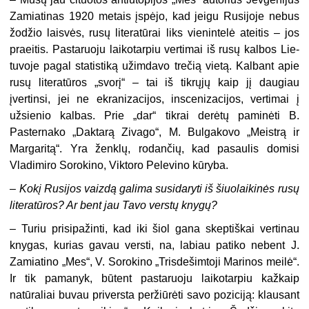
Zamiatinas 1920 metais įspėjo, kad jeigu Rusijoje nebus
žodžio laisvės, rusų literatūrai liks vie­nintelė ateitis – jos
praeitis. Pastaruoju laikotarpiu vertimai iš rusų kalbos Lie­
tuvoje pagal statistiką užimdavo trečią vietą. Kalbant apie
rusų literatūros „svorį“ – tai iš tikrųjų kaip jį daugiau
įvertinsi, jei ne ekranizacijos, inscenizaci­jos, vertimai į
užsienio kalbas. Prie „dar“ tikrai derėtų paminėti B.
Pasternako „Daktarą Zivago“, M. Bulgakovo „Meistrą ir
Margaritą“. Yra ženklų, rodančių, kad pasaulis domisi
Vladimiro Sorokino, Viktoro Pelevino kūryba.
–
Kokį Rusijos vaizdą galima susidaryti iš šiuolaikinės rusų
literatū­ros? Ar bent jau Tavo verstų knygų?
–
Turiu prisipažinti, kad iki šiol gana skeptiškai vertinau
knygas, kurias gavau versti, na, labiau patiko nebent J.
Zamiatino „Mes“, V. Sorokino „Tris­dešimtoji Marinos meilė“.
Ir tik pamanyk, būtent pastaruoju laikotarpiu kažkaip
natūraliai buvau priversta peržiūrėti savo poziciją: klausant