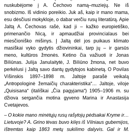
nuskubėjome į A. Čechovo namą–muziejų. Ne iš
snobizmo. Iš vidinio poreikio. Juk aš, kaip ir mano mama,
esu dėsčiusi mokykloje, o dabar verčiu rusų literatūrą. Apie
Jaltą A. Čechovas rašė, kad ji – kažko europietiško,
primenančio Nicą, ir apmaudžiai provincialaus bei
miesčioniško mišinys. Į Jaltą dėl jos puikaus klimato
masiškai vyko gydytis džiovininkai, tarp jų – ir garsūs
meno, kultūros žmonės. Ketino čia važiuoti ir Jonas
Biliūnas. Julija Janulaitytė, J. Biliūno žmona, net buvo
perkėlusi į Jaltą savo dantų gydytojos kabinetą. O Povilas
Višinskis 1897–1898 m. Jaltoje parašė veikalą
„Antropologinė žemaičių charakteristika“… Jaltoje, viloje
„Quisisana“ (itališkai „Čia pagyjama“) 1905–1906 m. su
džiova sergančia motina gyveno Marina ir Anastasija
Cvetajevos.
–
O kokie mano minėtųjų rusų rašytojų pėdsakai Kryme ir…
Lietu­voje? A. Grino tėvas buvo kilęs iš Vilniaus gubernijos,
ištremtas kaip 1863 metų sukilimo dalyvis. Gal ir M.