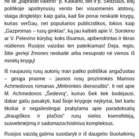
ne tik „paprasto vaikino“ p. Kaikario, bet ir p. Šedžiaus, kitų
politikoje apsitrynusių verslo bei visuomenės atstovų,
staiga dingtelėjo: kaip gaila, kad šie ponai neskaitė knygų,
kurias verčiau, net populiarios publicistikos, tokios kaip
„Gazpromas – rusų gin­klas“, ką jau kalbėti apie V. Sorokino
ar V. Pelevino kūrybą: koks išsamus, apibendrintas ir tikras
nūdienos Rusijos vaizdas ten pateikiamas! Deja, regis,
šitie
gerieji žmones
neskaitė arba nesuprato nė vienos iš
minėtų knygų!
Iš naujausių rusų autorių man patiko politiškai angažuotas
– gerąja prasme – jaunos rusų prozininkės Marinos
Achmedovos romanas „Mirtininkės dieno­raštis“. Ir net apie
M. Achmedovos „Šedevrą“, kuriuo šiek tiek bodėjausi,
dabar galiu pasakyti, kad šioje knygoje neįkyriai, bet kartu
tiksliai ir negailestingai prabylama apie paradoksalią
„draugiškos ir plačios“ rusų sielos ksenofobiją,
susvetimėjimą ir sadomazochistinius kompleksus.
Rusijos vaizdą galima susidaryti ir iš daugelio šiuolaikinių