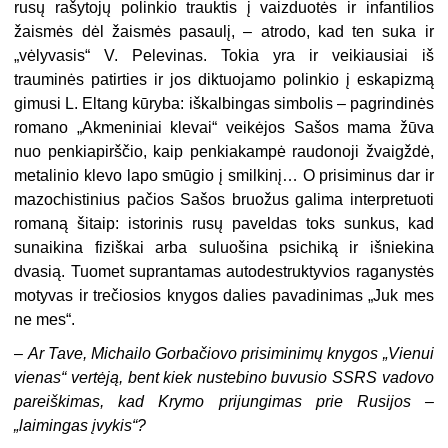
rusų rašytojų polinkio trauktis į vaizduotės ir infantilios
žaismės dėl žaismės pasaulį, – atro­do, kad ten suka ir
„vėlyvasis“ V. Pelevinas. Tokia yra ir veikiausiai iš
trauminės patirties ir jos diktuojamo polinkio į eskapizmą
gimusi L. Eltang kūryba: iškal­bingas simbolis – pagrindinės
romano „Akmeniniai klevai“ veikėjos Sašos mama žūva
nuo penkiapirščio, kaip penkiakampė raudonoji žvaigždė,
metalinio klevo lapo smūgio į smilkinį… O prisiminus dar ir
mazochistinius pačios Sašos bruožus galima interpretuoti
romaną šitaip: istorinis rusų paveldas toks sunkus, kad
sunaikina fiziškai arba suluošina psichiką ir išniekina
dvasią. Tuomet supran­tamas autodestruktyvios raganystės
motyvas ir trečiosios knygos dalies pava­dinimas „Juk mes
ne mes“.
–
Ar Tave, Michailo Gorbačiovo prisiminimų knygos „Vienui
vienas“ vertėją, bent kiek nustebino buvusio SSRS vadovo
pareiškimas, kad Kry­mo prijungimas prie Rusijos –
„laimingas įvykis“?