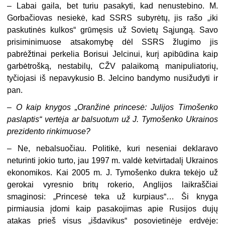
–
Labai gaila, bet turiu pasakyti, kad nenustebino. M.
Gorbačiovas nesiekė, kad SSRS subyrėtų, jis rašo „iki
paskutinės kulkos“ grūmęsis už Sovietų Są­jungą. Savo
prisiminimuose atsakomybę dėl SSRS žlugimo jis
pabrėžtinai perke­lia Borisui Jelcinui, kurį apibūdina kaip
garbėtrošką, nestabilų, CŽV palaikomą manipuliatorių,
tyčiojasi iš nepavykusio B. Jelcino bandymo nusižudyti ir
pan.
–
O kaip knygos „Oranžinė princesė: Julijos Timošenko
paslaptis“ vertėja ar balsuotum už J. Tymošenko Ukrainos
prezidento rinkimuose?
–
Ne, nebalsuočiau. Politikė, kuri neseniai deklaravo
neturinti jokio turto, jau 1997 m. valdė ketvirtadalį Ukrainos
ekonomikos. Kai 2005 m. J. Tymošenko duk­ra tekėjo už
gerokai vyresnio britų rokerio, Anglijos laikraščiai
smaginosi: „Prin­cesė teka už kurpiaus“… Ši knyga
pirmiausia įdomi kaip pasakojimas apie Rusi­jos dujų
atakas prieš visus „išdavikus“ posovietinėje erdvėje: