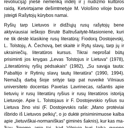
revoliuciją) įnešė nemenką indėlį ir į nudizmo kultūros
raidą. Ketvir­tajame dešimtmetyje M. Vološino viloje buvo
įsteigti Rašytojų kūrybos namai.
Ryšių tarp Lietuvos ir didžiųjų rusų rašytojų bene
aktyviausiai ieškojo Birutė Baltrušaitytė-Masionienė, kuri
ne tik dėstė klasikinę rusų literatūrą: Fiodorą Dostojevskį,
L. Tolstojų, A. Čechovą, bet skaitė ir Rytų slavų, tarp jų ir
ukrainiečių, literatūros kursus. Tikrai neprošal būtų
prisiminti jos knygas „Levas Tolstojus ir Lietuva“ (1978),
„Literatūrinių ryšių pėdsakais“ (1982), „Su savąja tauta:
Pabaltijo ir Rytinių slavų tautų literatūra“ (1990, 1994).
Nemažą darbą šioje srityje taip pat nuveikė Vilniaus
universiteto docentas Pavelas Lavrinecas, rašantis apie
lietuvių ir rusų literatūrų ryšius ir rusų literatūros istoriją
Lietuvoje. Apie L. Tolstojaus ir F. Dostojevskio ryšius su
Lietuva žino visi (F. Dostojevskis rašė: „Mano protėviai
išbrido iš Lietuvos pelkių“, o jo duktė prisi­minimuose kalba
apie „lietuviškai-normaniškas“ giminės šaknis), kur kas ma­
žiau žinome apie tai, kad Vilniuje kurį laiką gyveno