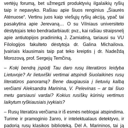
vertėjų forumą, bet užmegzti produktyvių ilgalai­kių ryšių
taip ir nepavyko. Rašiau apie šiuos renginius „Šiaurės
Atėnuose“. Ver­tinu juos kaip viešųjų ryšių akciją, ypač tai
pasakytina apie Jerevaną… O su Vilniaus universiteto
dėstytojais teko bendradarbiauti: pvz., kai rašiau straips­nelį
apie antiutopijos pradininką J. Zamiatiną, tariausi su VU
Filologijos fakulte­to dėstytoja dr. Galina Michailova.
Įvairiais klausimais taip pat teko kreiptis į dr. Nadeždą
Morozovą, prof. Sergejų Temčiną.
–
Kokį bendrą įspūdį Tau daro rusų literatūros leidyba
Lietuvoje? Ar lietuviški vertimai atspindi šiuolaikinės rusų
literatūros panoramą? Bene daugiausia į lietuvių kalbą
verčiami Aleksandra Marinina, V. Pelevinas – ar tai šiuo
metu garsiausi vardai? Kokius rusiškų kūrinių ver­timus
laikytum ryškiausiais įvykiais?
–
Rusų literatūra verčiama ir iš esmės neblogai atspindima.
Turime ir pramoginio žanro, ir intelektualaus detektyvo, ir
padorią rusų klasikos biblio­teką. Dėl A. Marininos, tai ją