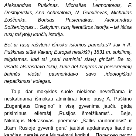
Aleksandras Puškinas, Michai­las Lermontovas, F.
Dostojevskis, Ana Achmatova, N. Gumiliovas, Mi­chailas
Zoščenka, Borisas Pasternakas, Aleksandras
Solženicynas… Saky­tum, rusų literatūros istorija – tai ištisa
rusų rašytojų kančių istorija.
Bet ar rusų rašytojai išmoko istorijos pamokas? Juk ir A.
Puškinas siūlė Vakarų Europai nesikišti į 1831 m. sukilimą,
teigdamas, kad tai „seni naminiai slavų ginčai“. Be to,
visada atsirasdavo tokių, kurie dėl karjeros ar persekiojimų
baimės viešai pasmerkdavo savo „ideologiškai
nepatikimus“ kolegas.
–
Taip, dar mokyklos suole niekieno neverčiama ir
neskatinama išmokau atmintinai kone pusę A. Puškino
„Eugenijaus Onegino“ ir visą gyvenimą jaučiu gėdą
prisiminusi eilėraštį „Rusijos šmeižikams“… Beje,
Nikolajus Nekrasovas, poemose „Šaltis raudonnosis“ ir
„Kam Rusioje gyventi gera“ jautriai apdainavęs liaudies
kančias, parašė odę Muravjovui korikui… Польскую гидру