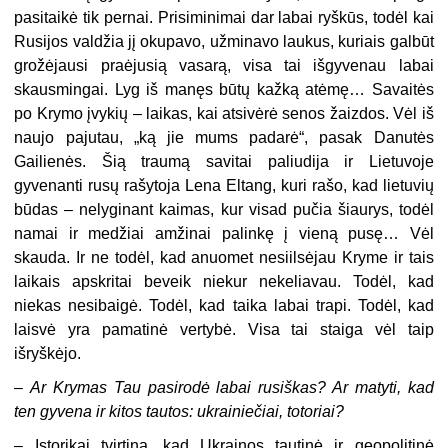
pasitaikė tik pernai. Prisiminimai dar labai ryškūs, todėl kai
Rusijos valdžia jį okupavo, užminavo laukus, kuriais gal­būt
grožėjausi praėjusią vasarą, visa tai išgyvenau labai
skausmingai. Lyg iš manęs būtų kažką atėmę… Savaitės
po Krymo įvykių – laikas, kai atsivėrė senos žaizdos. Vėl iš
naujo pajutau, „ką jie mums padarė“, pasak Danutės
Gailienės. Šią traumą savitai paliudija ir Lietuvoje
gyvenanti rusų rašytoja Lena Eltang, kuri rašo, kad lietuvių
būdas – nelyginant kaimas, kur visad pučia šiaurys, todėl
namai ir medžiai amžinai palinkę į vieną pusę… Vėl
skauda. Ir ne todėl, kad anuomet nesiilsėjau Kryme ir tais
laikais apskritai beveik niekur nekeliavau. Todėl, kad
niekas nesibaigė. Todėl, kad taika labai trapi. Todėl, kad
laisvė yra pamatinė vertybė. Visa tai staiga vėl taip
išryškėjo.
–
Ar Krymas Tau pasirodė labai rusiškas? Ar matyti, kad
ten gyvena ir kitos tautos: ukrainiečiai, totoriai?
–
Istorikai tvirtina, kad Ukrainos tautinė ir geopolitinė