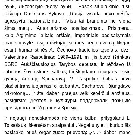
руби, Литовскую гидру руби… Pasak šiuolaikinio rusų
rašytojo Dmitrijaus Bykovo, „Rusija visada buvo nėščia
agresyviu nacionalizmu…“ Visa tai brandinta ne vieną
šimtą metų… Autoritarizmas, totalitarizmas… Prisimenu,
kaip Atgimimo laikais aršiais, imperiniais pasisakymais
mane nuvylė rusų rašytojai, kuriuos per naivumą tikėjau
esant humanistinės A. Čechovo tradicijos tęsėjais, pvz.,
Va­lentinas Rasputinas: 1989–1991 m. jis buvo išrinktas
SSRS Aukščiausiosios Tarybos deputatu ir rėždavo iš
tribūnos šovinistines kalbas, triuškindavo žmogaus teisių
gynėją Andrejų Sacharovą. V. Rasputino balsas buvo
plačiai transliuojamas, o kalbant A. Sacharovui išjungdavo
mikrofoną… Ir štai dabar, praėjus veik ketvirčiui amžiaus,
pasigirsta: Деятел и культуры поддержали позицию
президента по Украине и Крыму…
Ir nejaugi nenuskambės nė viena kalba, prilygstanti L.
Tolstojaus iškentėtam straipsniui „Negaliu tylėti“, kuriuo šis
pasisakė prieš organizuotą prievartą: „<…> dabar mano