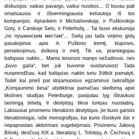
diskusijos: vaikas pavargs, vaikui nusibos… O buvau pati
smalsiausia ir ištvermingiausia keliautoja iš tos
kompanijos. Aplankėm ir Michailovskoję, ir Puškinskije
Gory, ir Carskoje Selo, ir Peterhofą… Tai buvo ekskursija
„по пушкинским местам“… Sielą jau tada virpino gidų
pasakojimai apie A. Puškino tremtį, klajones,
persekiojimus, dvikovą ir mirtį. Tik va, pramiegojau
baltąsias naktis… Mama teisinosi manęs nežadinusi, nes
„buvo gaila“, bet juk buvome susi­tarusios! Tada
nusprendžiau, kad baltąsias naktis turiu žūtbūt pamatyti.
Todėl kai prieš pat stojamuosius egzaminus laikraštyje
„Komjaunimo tiesa“ atsitiktinai pamačiau skelbimą apie
tikslines studijas Peterburge, pasijutau lyg ištraukusi
laimingą bilietą. Ir dėstytojų tikrai turėjau nuostabių.
Labiausiai prisimenu lite­ratūros dėstytojus, jie buvo garsūs
literatūrologai, rašė monografijas, kai kurie išsiskyrė dar ir
nepaprastais aktoriniais sugebėjimais. Prisimenu Jakovą
Bilinkį, dėsčiusį XIX a. literatūrą: L. Tolstojų, A. Čechovą ir