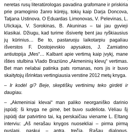
neretas rusų literatūrologas pavadina grafomane ir priskiria
prie pramoginio žanro kūrėjų, tokių kaip Darja Doncova,
Tatjana Ustinova. O Eduardas Limonovas, V. Pelevinas, L.
Ulickaja, V. Sorokinas, B. Akuninas – tai jau gyvieji
klasikai. Džiugu, kad turime išsivertę bent jau ryškiausius
jų kūrinius… Be to, pastaruoju laikotarpiu pagaliau
išverstos F. Dostojevskio apysakos, J. Zamiatino
antiutopija „Mes“… Kalbant apie vertimą kaip įvykį, mane
išties stulbina Vlado Braziūno „Akmeninių klevų“ vertimas.
Bet man ne­labai patinka pats romanas, nors jis ir buvo
skaitytojų išrinktas vertingiausia verstine 2012 metų knyga.
–
Ir kodėl gi? Beje, skeptiškų vertinimų teko girdėti ir
daugiau.
– „
Akmeniniai klevai“ man paliko neorganiško darinio
įspūdį: ši knyga ne
gimė
, bet buvo
sudėliota
. Vėliau šį
įspūdį dar patvirtino tai, ką perskaičiau vie­name L. Eltang
interviu: „Aš nerašau knygos nuosekliai – pirma pirmą
puslapį, paskui – antrą, trečią. Rašau dialogus,