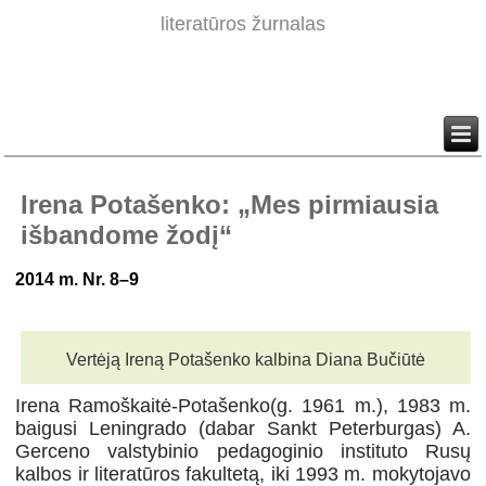
literatūros žurnalas
Irena Potašenko: „Mes pirmiausia
išbandome žodį“
2014 m. Nr. 8–9
Vertėją Ireną P
ota
šenko
kalbina Diana B
učiūtė
Irena Ramoškaitė-Potašenko(g. 1961 m.), 1983 m.
baigusi Leningrado (dabar Sankt Peterburgas) A.
Gerceno valstybinio pedagoginio instituto Rusų
kalbos ir literatūros fakultetą, iki 1993 m. mokytojavo