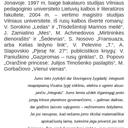
Jonavoje. 1997 m. baigė bakalauro studijas Vilniaus
pedagoginio uni­versiteto Lietuvių kalbos ir literatūros
fakultete, 2004 m. – vertimo magistro studijas
Vilniaus universitete. Iš rusų kalbos išvertė romanų:
V. Sorokino „Ledas“ ir „Trisdešimtoji Marinos meilė“,
J. Zamiatino „Mes“, M. Achmedovos „Mirtininkės
dienoraštis“ ir „Šedevras“, S. Nosovo „Fransuaza,
arba Kelias ledyno link“, V. Pelevino „T.“, A.
Slapovskio „Pjesę Nr. 27“; publicistikos knygų: V.
Paniuškino „Gazpromas – rusų ginklas“, D. Popovo
„Oranžinė princesė: Julijos Timošenko paslaptis“, M.
Gorbačiovo „Vienui vienas“.
Jums teks įvykdyti dar šlovingesnį žygdarbį: integruoti
neaprėpiamą Visatos lygtį stikliniu, elektra ir ugnimi alsuo­
jančiu „Integralu“. Jums lemta uždėti išganingąjį proto
jungą kitose planetose gyvenančioms, – galimas daiktas,
dar gūdžios laisvės sąlygomis – nežinomoms būtybėms.
Jei jos nesupras, kad nešame joms tiksliai matematiškai
apskai­čiuotą laimę, turėsime jėga priversti jas būti