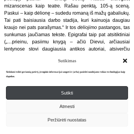
mizanscenas kaip teatre. Rašau penktą, 105-ą sceną.
Paskui – kaip dėlionę – sudedu romaną iš mažų gabaliukų.
Tai pati baisiausia darbo stadija, kuri kainuoja daugiau
kraujo nei pats parašymas.“ Ir tos
dėliojimo
pastangos, tas
sunkumas jaučiamas tekste. Epigrafai taip pat atsi­tiktiniai
(„…prieinu, pasiimu knygą – ačiū Dievui, arčiausiai
lentynose stovi dau­giausia antikos autoriai, atsiverčiu
pirmą puslapį ir…“), jie nepatiria „esminės, kūrybai būtinos
Sutikimas
metamorfozės, nepaklūsta individualiosios sistemos
dėsniams“, kaip pasakyčiau perfrazuodama Eleną
Siekdami teikti geriausią patirtį, įrenginio informacijai saugoti ir (arba) pasiekti naudojame tokias technologijas kaip
slapukus.
Baliutytę. O svarbiausia, man liko nesu­prantamas knygos
patosas
. „Kaip galima taip gražiai nieko nepasakyti?“ –
regis, stebėjosi Rimvydas Šilbajoris, skaitydamas vieną
Sutikti
garsų lietuvių poetą. Ir dar viena impresija apie vaizdavimo
Atmesti
manierą: Raineris Maria Rilke „Maltės Lauridso Brigės
užrašuose“ rašo: „Reikia pamatyti, kaip skleidžiasi
Peržiūrėti nuostatas
tūkstančiai žie­dų, kad galėtum aprašyti, kaip išsiskleidė
vienas.“ Skaitant L. Eltang susidaro įspūdis, kad autorė