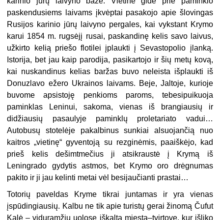
karinio jūrų laivyno bazė. Vietinė gidė prie paminklo
paskendusiems laivams įkvėptai pasakojo apie šlo­vingas
Rusijos karinio jūrų laivyno pergales, kai vykstant Krymo
karui 1854 m. rugsėjį rusai, paskandinę kelis savo laivus,
užkirto kelią priešo flotilei įplaukti į Sevastopolio įlanką.
Istorija, bet jau kaip parodija, pasikartojo ir šių metų kovą,
kai nuskandinus kelias baržas buvo neleista išplaukti iš
Donuzlavo ežero Uk­rainos laivams. Beje, Jaltoje, kurioje
buvome apsistoję penkioms paroms, tebesipuikuoja
paminklas Leninui, sakoma, vienas iš brangiausių ir
didžiausių pasau­lyje paminklų proletariato vadui…
Autobusų stotelėje pakalbinus sunkiai alsuo­jančią nuo
kaitros „vietinę“ gyventoją su rezginėmis, paaiškėjo, kad
prieš kelis dešimtmečius ji atsikraustė į Krymą iš
Leningrado gydytis astmos, bet Krymo oro drėgnumas
pakito ir ji jau kelinti metai vėl besijaučianti prastai…
Totorių paveldas Kryme tikrai juntamas ir yra vienas
įspūdingiausių. Kalbu ne tik apie turistų gerai žinomą Čufut
Kalė – viduramžių uolose iškaltą miestą–tvirtovę, kur išliko