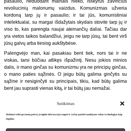
pasaulio, neduodant mainais nieko, išskyrus žavinčius
revoliucinių malonumų vaizdus. Komunizmas užveria
kordoną tarp jų ir pasaulio; ir tai jūs, komunistiniai
intelektualai, su margai išdažytais skydais stovite tarp jų ir
viso to, kas parengta naujai ateinančių daliai. Tačiau dar
yra vietos taikos balandžiui, jeigu ne tarp jūsų, tai bent virš
jūsų galvų arba tiesiog aukštybėse.
Palengvėjo man, kai pasakiau bent tiek, nors tai ir ne
viskas, tarsi būčiau atlikęs išpažintį. Nesu jokios minios
dalis, ir mano ginčas su komunizmu yra ne principų ginčas,
o mano paties sąžinės. O jeigu būtų galima ginčytis su
sąžine ir nesiginčyti su principais, tikiu, kad būtų galima
bent jau suprasti vienas kitą, ir tai būtų jau nemažai.
Sutikimas
Siekdami teikti geriausią patirtį, įrenginio informacijai saugoti ir (arba) pasiekti naudojame tokias technologijas kaip
slapukus.