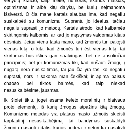
vertybių kraičio, kaip meilė, humoras, skanus maistas,
optimizmas ir aibė kitų dalykų, be kurių neįmanoma
išsiversti. O čia mane kartais siaubas ima, kad negaliu
susikalbėti su komunizmu. Suprantu jo idealus, tačiau
negaliu suprasti jo metodų. Kartais atrodo, kad kalbamės
skirtingomis kalbomis, ar kad jo mąstymas valdomas kitais
dėsniais. Jeigu viena tauta mano, kad žmonės turi pakęsti
vienas kitą, o kita, kad žmonės turi ėst vienas kitą, tai
skirtumas bus išties gan spalvingas, bet ne absoliučiai
principinis; bet jei komunizmas tiki, kad nušauti žmogų į
nugarą nėra nusikaltimas, tai jau čia yra tas, ko negaliu
suprasti, nors ir sakoma man čekiškai; ir apima baisus
chaoso bei tikros baimės, kad taip niekad
nesusikalbėsime, jausmas.
Iki šiolei tikiu, jogei esama keleto moralinių ir blaivaus
proto elementų, iš kurių žmogus atpažins kitą žmogų.
Komunizmo metodas yra plataus masto užmojis skleisti
tarptautinį nesusikalbėjimą, tai bandymas suskaldyti
žmonių pasaulį į dalis, kurios nedera ir neturi ką pasakyti