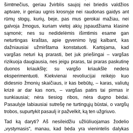
šimtmečius, geriau žvirblis saujoj nei briedis valdžios
aptvare, ir geriau ugnis krosnyje nei raudonas gaidys ant
rūmų stogų, kurių, beje, pas mus gerokai mažiau, nei
galvoja žmogus, kuriam vietoj akių įspaudžiama klasinė
sąmonė; nes su nedidelėmis išimtimis esame gan
neturtingas kraštas, apie gyvenimo lygį kalbant, kas
dažniausiai užmirštama konstatuoti. Kartojama, kad
vargšas neturi ką prarasti, bet juk priešingai – vargšas
rizikuoja daugiausia, nes jeigu praras, tai praras paskutinę
duonos kriaukšlę; su vargšo kriaukšle nedera
eksperimentuoti. Kiekvienai revoliucijai reikėjo kuo
didesnio žmonių skaičiaus, ir kas bebūtų, – karas, valiutų
krizė ar dar kas nors, – vargšas patirs tai pirmas ir
sunkiausiai; nėra tiesiog ribos, nėra dugno bėdai.
Pasaulyje labiausiai sutrešę ne turtingųjų būstai, o vargšų
trobos, supurtykit pasaulį ir pažvelkit, ką ten užgriuvo.
Tad ką daryti? Aš nesileidžiu užliūliuojamas žodelio
„vystymasis“, manau, kad bėda yra vienintelis dalykas