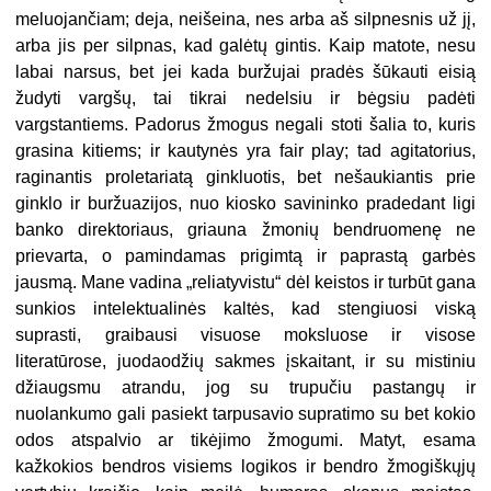
meluojančiam; deja, neišeina, nes arba aš silpnesnis už jį,
arba jis per silpnas, kad galėtų gintis. Kaip matote, nesu
labai narsus, bet jei kada buržujai pradės šūkauti eisią
žudyti vargšų, tai tikrai nedelsiu ir bėgsiu padėti
vargstantiems. Padorus žmogus negali stoti šalia to, kuris
grasina kitiems; ir kautynės yra fair play; tad agitatorius,
raginantis proletariatą ginkluotis, bet nešaukiantis prie
ginklo ir buržuazijos, nuo kiosko savininko pradedant ligi
banko direktoriaus, griauna žmonių bendruomenę ne
prievarta, o pamindamas prigimtą ir paprastą garbės
jausmą. Mane vadina „reliatyvistu“ dėl keistos ir turbūt gana
sunkios intelektualinės kaltės, kad stengiuosi viską
suprasti, graibausi visuose moksluose ir visose
literatūrose, juodaodžių sakmes įskaitant, ir su mistiniu
džiaugsmu atrandu, jog su trupučiu pastangų ir
nuolankumo gali pasiekt tarpusavio supratimo su bet kokio
odos atspalvio ar tikėjimo žmogumi. Matyt, esama
kažkokios bendros visiems logikos ir bendro žmogiškųjų