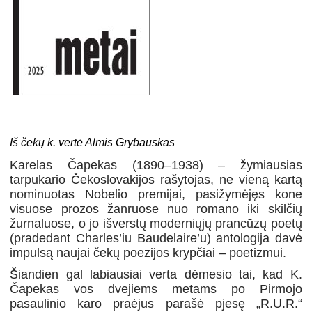
Iš čekų k. vertė Almis Grybauskas
Karelas Čapekas (1890–1938) – žymiausias
tarpukario Čekoslovakijos rašytojas, ne vieną kartą
nominuotas Nobelio premijai, pasižymėjęs kone
visuose prozos žanruose nuo romano iki skilčių
žurnaluose, o jo išverstų moderniųjų prancūzų poetų
(pradedant Charles’iu Baudelaire’u) antologija davė
impulsą naujai čekų poezijos krypčiai – poetizmui.
Šiandien gal labiausiai verta dėmesio tai, kad K.
Čapekas vos dvejiems metams po Pirmojo
pasaulinio karo praėjus parašė pjesę „R.U.R.“