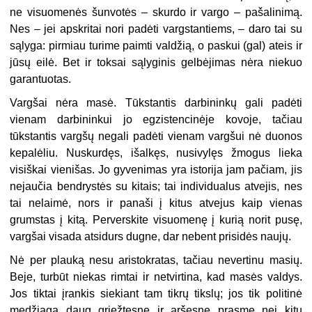
ne visuomenės šunvotės – skurdo ir vargo – pašalinimą.
Nes – jei apskritai nori padėti vargstantiems, – daro tai su
sąlyga: pirmiau turime paimti valdžią, o paskui (gal) ateis ir
jūsų eilė. Bet ir toksai sąlyginis gelbėjimas nėra niekuo
garantuotas.
Vargšai nėra masė. Tūkstantis darbininkų gali padėti
vienam darbininkui jo egzistencinėje kovoje, tačiau
tūkstantis vargšų negali padėti vienam vargšui nė duonos
kepalėliu. Nuskurdęs, išalkęs, nusivylęs žmogus lieka
visiškai vienišas. Jo gyvenimas yra istorija jam pačiam, jis
nejaučia bendrystės su kitais; tai individualus atvejis, nes
tai nelaimė, nors ir panaši į kitus atvejus kaip vienas
grumstas į kitą. Perverskite visuomenę į kurią norit pusę,
vargšai visada atsidurs dugne, dar nebent prisidės naujų.
Nė per plauką nesu aristokratas, tačiau nevertinu masių.
Beje, turbūt niekas rimtai ir netvirtina, kad masės valdys.
Jos tiktai įrankis siekiant tam tikrų tikslų; jos tik politinė
medžiaga daug griežtesne ir aršesne prasme nei kitų