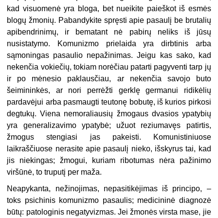
kad visuomenė yra bloga, bet nueikite paieškot iš esmės
blogų žmonių. Pabandykite spręsti apie pasaulį be brutalių
apibendrinimų, ir bematant nė pabirų neliks iš jūsų
nusistatymo. Komunizmo prielaida yra dirbtinis arba
sąmoningas pasaulio nepažinimas. Jeigu kas sako, kad
nekenčia vokiečių, tokiam norėčiau patarti pagyventi tarp jų
ir po mėnesio paklausčiau, ar nekenčia savojo buto
šeimininkės, ar nori perrėžti gerklę germanui ridikėlių
pardavėjui arba pasmaugti teutonę bobutę, iš kurios pirkosi
degtukų. Viena nemoraliausių žmogaus dvasios ypatybių
yra generalizavimo ypatybė; užuot reziumavęs patirtis,
žmogus stengiasi jas pakeisti. Komunistiniuose
laikraščiuose nerasite apie pasaulį nieko, išskyrus tai, kad
jis niekingas; žmogui, kuriam ribotumas nėra pažinimo
viršūnė, to truputį per maža.
Neapykanta, nežinojimas, nepasitikėjimas iš principo, –
toks psichinis komunizmo pasaulis; medicininė diagnozė
būtų: patologinis negatyvizmas. Jei žmonės virsta mase, jie