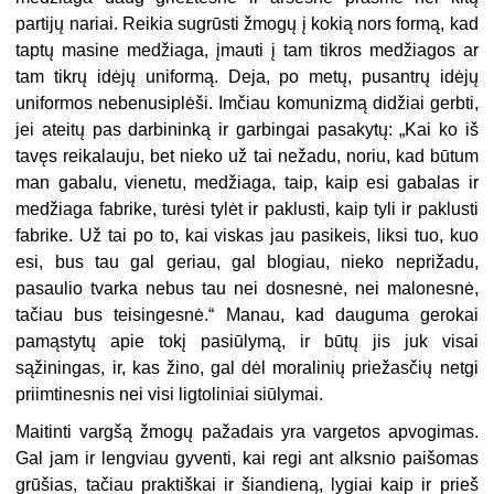
partijų nariai. Reikia sugrūsti žmogų į kokią nors formą, kad
taptų masine medžiaga, įmauti į tam tikros medžiagos ar
tam tikrų idėjų uniformą. Deja, po metų, pusantrų idėjų
uniformos nebenusiplėši. Imčiau komunizmą didžiai gerbti,
jei ateitų pas darbininką ir garbingai pasakytų: „Kai ko iš
tavęs reikalauju, bet nieko už tai nežadu, noriu, kad būtum
man gabalu, vienetu, medžiaga, taip, kaip esi gabalas ir
medžiaga fabrike, turėsi tylėt ir paklusti, kaip tyli ir paklusti
fabrike. Už tai po to, kai viskas jau pasikeis, liksi tuo, kuo
esi, bus tau gal geriau, gal blogiau, nieko neprižadu,
pasaulio tvarka nebus tau nei dosnesnė, nei malonesnė,
tačiau bus teisingesnė.“ Manau, kad dauguma gerokai
pamąstytų apie tokį pasiūlymą, ir būtų jis juk visai
sąžiningas, ir, kas žino, gal dėl moralinių priežasčių netgi
priimtinesnis nei visi ligtoliniai siūlymai.
Maitinti vargšą žmogų pažadais yra vargetos apvogimas.
Gal jam ir lengviau gyventi, kai regi ant alksnio paišomas
grūšias, tačiau praktiškai ir šiandieną, lygiai kaip ir prieš