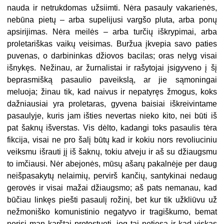
nauda ir netrukdomas užsiimti. Nėra pasauly vakarienės,
nebūna pietų – arba supelijusi vargšo pluta, arba ponų
apsirijimas. Nėra meilės – arba turčių iškrypimai, arba
proletariškas vaikų veisimas. Buržua įkvepia savo paties
puvenas, o darbininkas džiovos bacilas; oras nelyg visai
išnykęs. Nežinau, ar žurnalistai ir rašytojai įsigyveno į šį
beprasmišką pasaulio paveikslą, ar jie sąmoningai
meluoja; žinau tik, kad naivus ir nepatyręs žmogus, koks
dažniausiai yra proletaras, gyvena baisiai iškreivintame
pasaulyje, kuris jam išties nevertas nieko kito, nei būti iš
pat šaknų išverstas. Vis dėlto, kadangi toks pasaulis tėra
fikcija, visai ne pro šalį būtų kad ir kokiu nors revoliuciniu
veiksmu išrauti jį iš šaknų, tokiu atveju ir aš su džiaugsmu
to imčiausi. Nėr abejonės, mūsų ašarų pakalnėje per daug
neišpasakytų nelaimių, pervirš kančių, santykinai nedaug
gerovės ir visai mažai džiaugsmo; aš pats nemanau, kad
būčiau linkęs piešti pasaulį rožinį, bet kur tik užkliūvu už
nežmoniško komunistinio negatyvo ir tragiškumo, bemat
norisi man karštai protestuoti, jog tai netiesa ir kad viskas