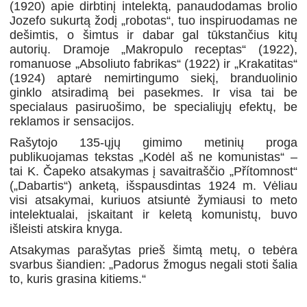
(1920) apie dirbtinį intelektą, panaudodamas brolio
Jozefo sukurtą žodį „robotas“, tuo inspiruodamas ne
dešimtis, o šimtus ir dabar gal tūkstančius kitų
autorių. Dramoje „Makropulo receptas“ (1922),
romanuose „Absoliuto fabrikas“ (1922) ir „Krakatitas“
(1924) aptarė nemirtingumo siekį, branduolinio
ginklo atsiradimą bei pasekmes. Ir visa tai be
specialaus pasiruošimo, be specialiųjų efektų, be
reklamos ir sensacijos.
Rašytojo 135-ųjų gimimo metinių proga
publikuojamas tekstas „Kodėl aš ne komunistas“ –
tai K. Čapeko atsakymas į savaitraščio „Přítomnost“
(„Dabartis“) anketą, išspausdintas 1924 m. Vėliau
visi atsakymai, kuriuos atsiuntė žymiausi to meto
intelektualai, įskaitant ir keletą komunistų, buvo
išleisti atskira knyga.
Atsakymas parašytas prieš šimtą metų, o tebėra
svarbus šiandien: „Padorus žmogus negali stoti šalia
to, kuris grasina kitiems.“