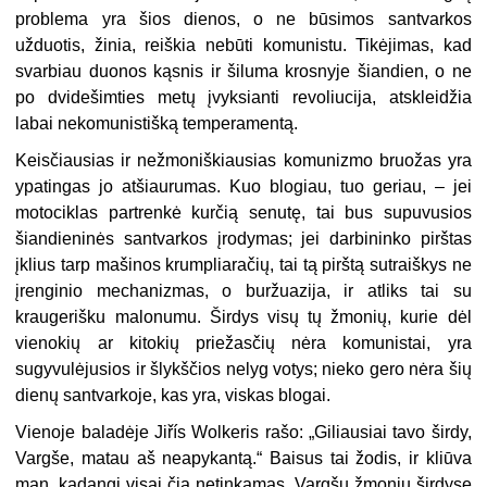
problema yra šios dienos, o ne būsimos santvarkos
užduotis, žinia, reiškia nebūti komunistu. Tikėjimas, kad
svarbiau duonos kąsnis ir šiluma krosnyje šiandien, o ne
po dvidešimties metų įvyksianti revoliucija, atskleidžia
labai nekomunistišką temperamentą.
Keisčiausias ir nežmoniškiausias komunizmo bruožas yra
ypatingas jo atšiaurumas. Kuo blogiau, tuo geriau, – jei
motociklas partrenkė kurčią senutę, tai bus supuvusios
šiandieninės santvarkos įrodymas; jei darbininko pirštas
įklius tarp mašinos krumpliaračių, tai tą pirštą sutraiškys ne
įrenginio mechanizmas, o buržuazija, ir atliks tai su
kraugerišku malonumu. Širdys visų tų žmonių, kurie dėl
vienokių ar kitokių priežasčių nėra komunistai, yra
sugyvulėjusios ir šlykščios nelyg votys; nieko gero nėra šių
dienų santvarkoje, kas yra, viskas blogai.
Vienoje baladėje Jiřís Wolkeris rašo: „Giliausiai tavo širdy,
Vargše, matau aš neapykantą.“ Baisus tai žodis, ir kliūva
man, kadangi visai čia netinkamas. Vargšų žmonių širdyse