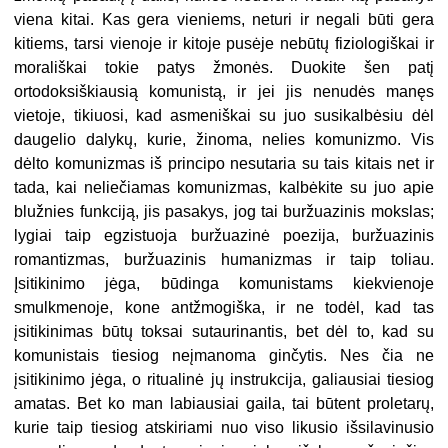
viena kitai. Kas gera vieniems, neturi ir negali būti gera
kitiems, tarsi vienoje ir kitoje pusėje nebūtų fiziologiškai ir
morališkai tokie patys žmonės. Duokite šen patį
ortodoksiškiausią komunistą, ir jei jis nenudės manęs
vietoje, tikiuosi, kad asmeniškai su juo susikalbėsiu dėl
daugelio dalykų, kurie, žinoma, nelies komunizmo. Vis
dėlto komunizmas iš principo nesutaria su tais kitais net ir
tada, kai neliečiamas komunizmas, kalbėkite su juo apie
blužnies funkciją, jis pasakys, jog tai buržuazinis mokslas;
lygiai taip egzistuoja buržuazinė poezija, buržuazinis
romantizmas, buržuazinis humanizmas ir taip toliau.
Įsitikinimo jėga, būdinga komunistams kiekvienoje
smulkmenoje, kone antžmogiška, ir ne todėl, kad tas
įsitikinimas būtų toksai sutaurinantis, bet dėl to, kad su
komunistais tiesiog neįmanoma ginčytis. Nes čia ne
įsitikinimo jėga, o ritualinė jų instrukcija, galiausiai tiesiog
amatas. Bet ko man labiausiai gaila, tai būtent proletarų,
kurie taip tiesiog atskiriami nuo viso likusio išsilavinusio