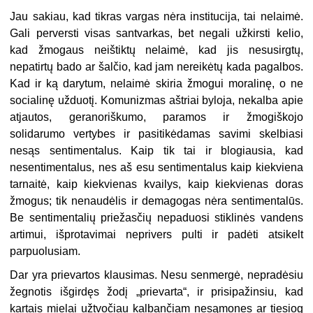
Jau sakiau, kad tikras vargas nėra institucija, tai nelaimė.
Gali perversti visas santvarkas, bet negali užkirsti kelio,
kad žmogaus neištiktų nelaimė, kad jis nesusirgtų,
nepatirtų bado ar šalčio, kad jam nereikėtų kada pagalbos.
Kad ir ką darytum, nelaimė skiria žmogui moralinę, o ne
socialinę užduotį. Komunizmas aštriai byloja, nekalba apie
atjautos, geranoriškumo, paramos ir žmogiškojo
solidarumo vertybes ir pasitikėdamas savimi skelbiasi
nesąs sentimentalus. Kaip tik tai ir blogiausia, kad
nesentimentalus, nes aš esu sentimentalus kaip kiekviena
tarnaitė, kaip kiekvienas kvailys, kaip kiekvienas doras
žmogus; tik nenaudėlis ir demagogas nėra sentimentalūs.
Be sentimentalių priežasčių nepaduosi stiklinės vandens
artimui, išprotavimai neprivers pulti ir padėti atsikelt
parpuolusiam.
Dar yra prievartos klausimas. Nesu senmergė, nepradėsiu
žegnotis išgirdęs žodį „prievarta“, ir prisipažinsiu, kad
kartais mielai užtvočiau kalbančiam nesąmones ar tiesiog