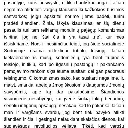
pasaulyje, kuris nesivysto, o tik chaotiškai auga. Tačiau
negalima atidėlioti vargšų klausimo iki kažkokios būsimos
santvarkos; jeigu apskritai norime jiems padėti, turim
pradėti šiandien. Žinia, iškyla klausimas, ar šių dienų
pasaulis turi tam reikiamų moralinių pajėgų; komunizmas
tvirtina, jog ne; štai čia ir yra tasai „ne“, kur mes
išsiskiriame. Nors ir nesiimčiau teigti, jog šioje socialinėje
Sodomoje esama užtektinai tobulų teisiųjų, tačiau
kiekviename iš mūsų, sodomiečių, yra bent trupinėlis
teisiojo, ir tikiu, kad po ilgesnių pastangų ir pakankamo
pamojavimo rankomis galėtume susitarti dėl gan padoraus
teisingumo. O komunizmas sako, kad susitarti negalime, ir,
matyt, smarkiai abejoja žmogiškosiomis daugumos žmonių
savybėmis, apie ką dar pakalbėsime. Šiandienos
visuomenė nesubyrėjo, kai įvedė šiokią tokią bedarbių,
senolių ir ligonių apsaugą; nesakau, kad to pakanka, tačiau
man ir vargšams svarbu, jog bent tiek pavyko atlikti
šiandien ir čia, ilgesingai nelaukiant skaisčios dienos, kai
suplevėsuos revoliucijos vėliava. Tikėti, kad vargšų