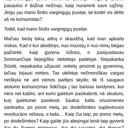
pasauliui ir dažnai nežinąs, kaip nuraminti savo sąžinę.
Jeigu jau mano širdis vargingųjų pusėje, tai kodėl vis dėlto
aš ne komunistas?
Todėl, kad mano širdis vargingųjų pusėje.
Mačiau bėdą tokią aitrią ir skaudžią, kad man apkarto
viskas. Kad ir kur atsidūręs, nuo muziejų ir nuo rūmų bėgau
pažiūrėti, kaip gyvena lūšnos, ir pasijusdavau
žeminančioje bejėgiško stebėtojo padėtyje. Nepakanka
žiūrėti, nepakanka užjausti; reikėtų prisiimti jų gyvenimą,
tačiau bijausi mirties. Tas utėlėtas nežmoniškas vargas
neiškyla nė ant vienos partijos skydo; tik iš saugaus
atstumo komunizmas šūkčioja į tas baisias landynes, kur
nėra net kablio, ant kurio galėtum pasikabinti, nė skuduro,
kurį galėtumei pasitiesti; šaukia: kalta visuomenės
santvarka, po poros metų, po dvidešimties suplevėsuos
revoliucijos vėliava, o tada… Kaip čia taip, po poros metų,
po dvidešimties? Kaip galite jūs abejingai leisti taip gyventi
dar du žiemos mėnesius, dar dvi savaites, dvi dienas?