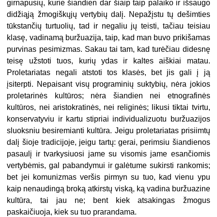
girnapusių, kurie šiandien dar šiaip taip palaiko ir išsaugo
didžiąją žmogiškųjų vertybių dalį. Nepažįstu tų dešimties
tūkstančių turtuolių, tad ir negaliu jų teisti, tačiau teisiau
klasę, vadinamą buržuazija, taip, kad man buvo prikišamas
purvinas pesimizmas. Sakau tai tam, kad turėčiau didesnę
teisę užstoti tuos, kurių ydas ir kaltes aiškiai matau.
Proletariatas negali atstoti tos klasės, bet jis gali į ją
įsiterpti. Nepaisant visų programinių suktybių, nėra jokios
proletarinės kultūros; nėra šiandien nei etnografinės
kultūros, nei aristokratinės, nei religinės; likusi tiktai tvirtu,
konservatyviu ir kartu stipriai individualizuotu buržuazijos
sluoksniu besiremianti kultūra. Jeigu proletariatas prisiimtų
dalį šioje tradicijoje, jeigu tartų: gerai, perimsiu šiandienos
pasaulį ir tvarkysiuosi jame su visomis jame esančiomis
vertybėmis, gal pabandymui ir galėtume sukirsti rankomis;
bet jei komunizmas veršis pirmyn su tuo, kad vienu ypu
kaip nenaudingą broką atkirstų viską, ką vadina buržuazine
kultūra, tai jau ne; bent kiek atsakingas žmogus
paskaičiuoja, kiek su tuo prarandama.