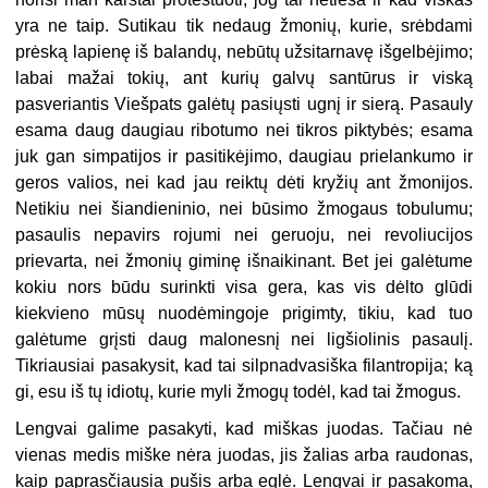
yra ne taip. Sutikau tik nedaug žmonių, kurie, srėbdami
prėską lapienę iš balandų, nebūtų užsitarnavę išgelbėjimo;
labai mažai tokių, ant kurių galvų santūrus ir viską
pasveriantis Viešpats galėtų pasiųsti ugnį ir sierą. Pasauly
esama daug daugiau ribotumo nei tikros piktybės; esama
juk gan simpatijos ir pasitikėjimo, daugiau prielankumo ir
geros valios, nei kad jau reiktų dėti kryžių ant žmonijos.
Netikiu nei šiandieninio, nei būsimo žmogaus tobulumu;
pasaulis nepavirs rojumi nei geruoju, nei revoliucijos
prievarta, nei žmonių giminę išnaikinant. Bet jei galėtume
kokiu nors būdu surinkti visa gera, kas vis dėlto glūdi
kiekvieno mūsų nuodėmingoje prigimty, tikiu, kad tuo
galėtume grįsti daug malonesnį nei ligšiolinis pasaulį.
Tikriausiai pasakysit, kad tai silpnadvasiška filantropija; ką
gi, esu iš tų idiotų, kurie myli žmogų todėl, kad tai žmogus.
Lengvai galime pasakyti, kad miškas juodas. Tačiau nė
vienas medis miške nėra juodas, jis žalias arba raudonas,
kaip paprasčiausia pušis arba eglė. Lengvai ir pasakoma,