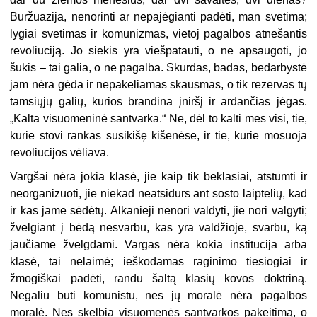
Buržuazija, nenorinti ar nepajėgianti padėti, man svetima;
lygiai svetimas ir komunizmas, vietoj pagalbos atnešantis
revoliuciją. Jo siekis yra viešpatauti, o ne apsaugoti, jo
šūkis – tai galia, o ne pagalba. Skurdas, badas, bedarbystė
jam nėra gėda ir nepakeliamas skausmas, o tik rezervas tų
tamsiųjų galių, kurios brandina įniršį ir ardančias jėgas.
„Kalta visuomeninė santvarka.“ Ne, dėl to kalti mes visi, tie,
kurie stovi rankas susikišę kišenėse, ir tie, kurie mosuoja
revoliucijos vėliava.
Vargšai nėra jokia klasė, jie kaip tik beklasiai, atstumti ir
neorganizuoti, jie niekad neatsidurs ant sosto laiptelių, kad
ir kas jame sėdėtų. Alkanieji nenori valdyti, jie nori valgyti;
žvelgiant į bėdą nesvarbu, kas yra valdžioje, svarbu, ką
jaučiame žvelgdami. Vargas nėra kokia institucija arba
klasė, tai nelaimė; ieškodamas raginimo tiesiogiai ir
žmogiškai padėti, randu šaltą klasių kovos doktriną.
Negaliu būti komunistu, nes jų moralė nėra pagalbos
moralė. Nes skelbia visuomenės santvarkos pakeitimą, o