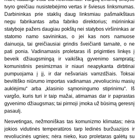
tvyro greičiau nusistebėjimo vertas ir šviesus linksmumas.
Darbininkas prie staklių daug linksmiau pašmaikštaus
negu fabrikantas arba fabriko direktorius; mūrininkai
statyboje pažers daugiau pokštų nei statybos viršininkas ar
statomo namo savininkas, o jei kas nors namuose
dainuoja, tai greičiausiai grindis šveičianti tarnaitė, o ne
pati ponia. Vadinamasis proletaras iš prigimties linkęs į
beveik džiaugsmingą ir vaikišką gyvenimo sampratą;
komunistinis pesimizmas ir niauri neapykanta dirbtinai
pumpuojama į jį, ir dar nešvariais vamzdžiais. Toksai
beviltiško niūrumo importas vadinamas „revoliuciniu masių
auklėjimu“ arba „klasinio sąmoningumo stiprinimu“. Iš
vargšo, kuris turi ir taip mažai, atimamas dar ir paprastas
gyvenimo džiaugsmas; tai pirmoji įmoka už būsimą geresnį
pasaulį.
Nesvetingas, nežmoniškas tas komunizmo klimatas; nėra
jokios vidutinės temperatūros tarp ledinės buržuazijos ir
revoliucinės ugnies; nėra nieko, kuo proletaras galėtų su