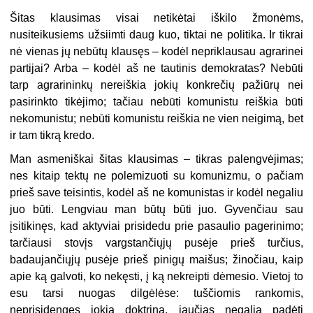
Šitas klausimas visai netikėtai iškilo žmonėms,
nusiteikusiems užsiimti daug kuo, tiktai ne politika. Ir tikrai
nė vienas jų nebūtų klausęs – kodėl nepriklausau agrarinei
partijai? Arba – kodėl aš ne tautinis demokratas? Nebūti
tarp agrarininkų nereiškia jokių konkrečių pažiūrų nei
pasirinkto tikėjimo; tačiau nebūti komunistu reiškia būti
nekomunistu; nebūti komunistu reiškia ne vien neigimą, bet
ir tam tikrą kredo.
Man asmeniškai šitas klausimas – tikras palengvėjimas;
nes kitaip tektų ne polemizuoti su komunizmu, o pačiam
prieš save teisintis, kodėl aš ne komunistas ir kodėl negaliu
juo būti. Lengviau man būtų būti juo. Gyvenčiau sau
įsitikinęs, kad aktyviai prisidedu prie pasaulio pagerinimo;
tarčiausi stovįs vargstančiųjų pusėje prieš turčius,
badaujančiųjų pusėje prieš pinigų maišus; žinočiau, kaip
apie ką galvoti, ko nekęsti, į ką nekreipti dėmesio. Vietoj to
esu tarsi nuogas dilgėlėse: tuščiomis rankomis,
neprisidengęs jokia doktrina, jaučiąs negalią padėti