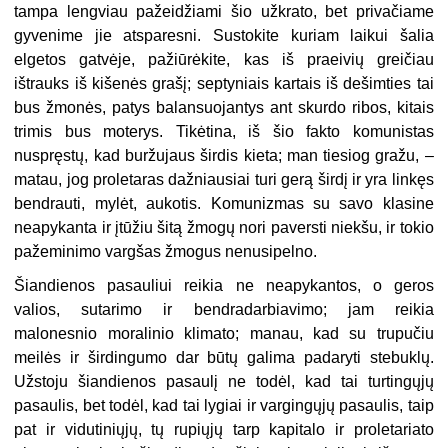
tampa lengviau pažeidžiami šio užkrato, bet privačiame
gyvenime jie atsparesni. Sustokite kuriam laikui šalia
elgetos gatvėje, pažiūrėkite, kas iš praeivių greičiau
ištrauks iš kišenės grašį; septyniais kartais iš dešimties tai
bus žmonės, patys balansuojantys ant skurdo ribos, kitais
trimis bus moterys. Tikėtina, iš šio fakto komunistas
nuspręstų, kad buržujaus širdis kieta; man tiesiog gražu, –
matau, jog proletaras dažniausiai turi gerą širdį ir yra linkęs
bendrauti, mylėt, aukotis. Komunizmas su savo klasine
neapykanta ir įtūžiu šitą žmogų nori paversti niekšu, ir tokio
pažeminimo vargšas žmogus nenusipelno.
Šiandienos pasauliui reikia ne neapykantos, o geros
valios, sutarimo ir bendradarbiavimo; jam reikia
malonesnio moralinio klimato; manau, kad su trupučiu
meilės ir širdingumo dar būtų galima padaryti stebuklų.
Užstoju šiandienos pasaulį ne todėl, kad tai turtingųjų
pasaulis, bet todėl, kad tai lygiai ir vargingųjų pasaulis, taip
pat ir vidutiniųjų, tų rupiųjų tarp kapitalo ir proletariato