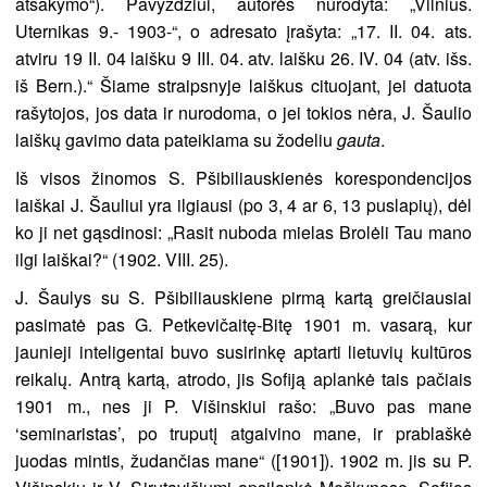
atsakymo“). Pavyzdžiui, autorės nurodyta: „Vilnius.
Uternikas 9.- 1903-“, o adresato įrašyta: „17. II. 04. ats.
atviru 19 II. 04 laišku 9 III. 04. atv. laišku 26. IV. 04 (atv. išs.
iš Bern.).“ Šiame straipsnyje laiškus cituojant, jei datuota
rašytojos, jos data ir nurodoma, o jei tokios nėra, J. Šaulio
laiškų gavimo data pateikiama su žodeliu
gauta
.
Iš visos žinomos S. Pšibiliauskienės korespondencijos
laiškai J. Šauliui yra ilgiausi (po 3, 4 ar 6, 13 puslapių), dėl
ko ji net gąsdinosi: „Rasit nuboda mielas Brolėli Tau mano
ilgi laiškai?“ (1902. VIII. 25).
J. Šaulys su S. Pšibiliauskiene pirmą kartą greičiausiai
pasimatė pas G. Petkevičaitę-Bitę 1901 m. vasarą, kur
jaunieji inteligentai buvo susirinkę aptarti lietuvių kultūros
reikalų. Antrą kartą, atrodo, jis Sofiją aplankė tais pačiais
1901 m., nes ji P. Višinskiui rašo: „Buvo pas mane
‘seminaristas’, po truputį atgaivino mane, ir prablaškė
juodas mintis, žudančias mane“ ([1901]). 1902 m. jis su P.