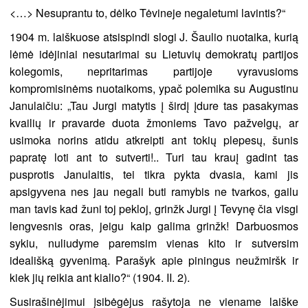
<…> Nesuprantu to, dėlko Tėvineje negaletumi lavintis?“
1904 m. laiškuose atsispindi slogi J. Šaulio nuotaika, kurią
lėmė idėjiniai nesutarimai su Lietuvių demokratų partijos
kolegomis, nepritarimas partijoje vyravusioms
kompromisinėms nuotaikoms, ypač polemika su Augustinu
Janulaičiu: „Tau Jurgi matytis į širdį įdure tas pasakymas
kvailių ir pravarde duota žmoniems Tavo pažvelgų, ar
usimoka norins atidu atkreipti ant tokių plepesų, šunis
papratę loti ant to sutverti!.. Turi tau krauį gadint tas
pusprotis Janulaitis, tei tikra pykta dvasia, kami jis
apsigyvena nes jau negali buti ramybis ne tvarkos, gailu
man tavis kad žuni toj pekloj, grinžk Jurgi į Tevynę čia visgi
lengvesnis oras, jeigu kaip galima grinžk! Darbuosmos
sykiu, nuliudyme paremsim vienas kito ir sutversim
ideališką gyvenimą. Parašyk apie piningus neužmiršk ir
kiek jių reikia ant kialio?“ (1904. II. 2).
Susirašinėjimui įsibėgėjus rašytoja ne viename laiške