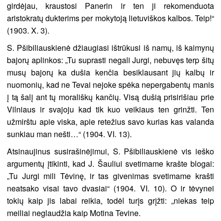
girdėjau, kraustosi Panerin ir ten ji rekomenduota
aristokratų dukterims per mokytoją lietuviškos kalbos. Teip!“
(1903. X. 3).
S. Pšibiliauskienė džiaugiasi ištrūkusi iš namų, iš kaimynų
bajorų aplinkos: „Tu suprasti negali Jurgi, nebuvęs terp šitų
musų bajorų ka dušia kenčia besiklausant jių kalbų ir
nuomonių, kad ne Tevai nejoke spėka nepergabentų manis
į tą šalį ant tų morališkų kančių. Visą dušią prisirišiau prie
Vilniaus ir svajoju kad tik kuo veikiaus ten grinžti. Ten
užmirštu apie viska, apie retežius savo kurias kas valanda
sunkiau man nešti…“ (1904. VI. 13).
Atsinaujinus susirašinėjimui, S. Pšibiliauskienė vis ieško
argumentų įtikinti, kad J. Šauliui svetimame krašte blogai:
„Tu Jurgi mili Tėvinę, ir tas givenimas svetimame krašti
neatsako visai tavo dvasiai“ (1904. VI. 10). O ir tėvynei
tokių kaip jis labai reikia, todėl turįs grįžti: „niekas teip
meiliai neglaudžia kaip Motina Tevine.