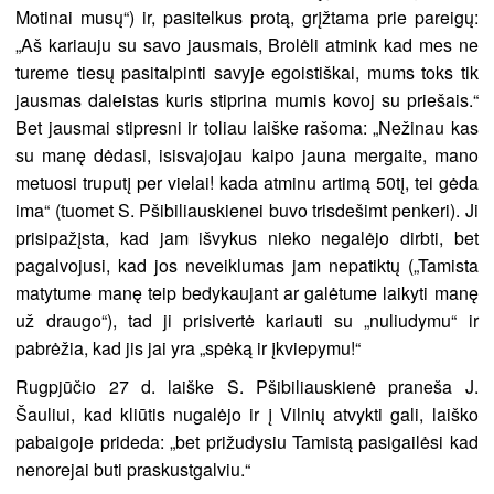
Motinai musų“) ir, pasitelkus protą, grįžtama prie pareigų:
„Aš kariauju su savo jausmais, Brolėli atmink kad mes ne
tureme tiesų pasitalpinti savyje egoistiškai, mums toks tik
jausmas daleistas kuris stiprina mumis kovoj su priešais.“
Bet jausmai stipresni ir toliau laiške rašoma: „Nežinau kas
su manę dėdasi, isisvajojau kaipo jauna mergaite, mano
metuosi truputį per vielai! kada atminu artimą 50tį, tei gėda
ima“ (tuomet S. Pšibiliauskienei buvo trisdešimt penkeri). Ji
prisipažįsta, kad jam išvykus nieko negalėjo dirbti, bet
pagalvojusi, kad jos neveiklumas jam nepatiktų („Tamista
matytume manę teip bedykaujant ar galėtume laikyti manę
už draugo“), tad ji prisivertė kariauti su „nuliudymu“ ir
pabrėžia, kad jis jai yra „spėką ir įkviepymu!“
Rugpjūčio 27 d. laiške S. Pšibiliauskienė praneša J.
Šauliui, kad kliūtis nugalėjo ir į Vilnių atvykti gali, laiško
pabaigoje prideda: „bet prižudysiu Tamistą pasigailėsi kad
nenorejai buti praskustgalviu.“