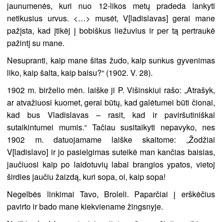
jaunumenės, kuri nuo 12-likos metų pradeda lankyti
netikusius urvus. <…> musėt, V[ladislavas] gerai mane
pažįsta, kad įtikėj į bobiškus liežuvius ir per tą pertraukė
pažintį su mane.
Nesupranti, kaip mane šitas žudo, kaip sunkus gyvenimas
liko, kaip šalta, kaip baisu?“ (1902. V. 28).
1902 m. birželio mėn. laiške ji P. Višinskiui rašo: „Atrašyk,
ar atvažiuosi kuomet, gerai būtų, kad galėtumei būti čionai,
kad bus Vladislavas – rasit, kad ir paviršutiniškai
sutaikintumei mumis.“ Tačiau susitaikyti nepavyko, nes
1902 m. datuojamame laiške skaitome: „Žodžiai
V[ladislavo] ir jo pasielgimas suteikė man kančias baisias,
jaučiuosi kaip po laidotuvių labai brangios ypatos, vietoj
širdies jaučiu žaizdą, kuri sopa, oi, kaip sopa!
Negelbės linkimai Tavo, Broleli. Paparčiai į erškėčius
pavirto ir bado mane kiekviename žingsnyje.