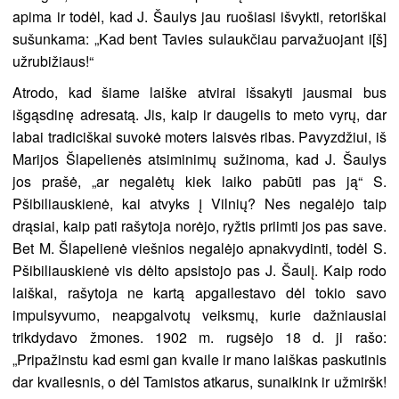
apima ir todėl, kad J. Šaulys jau ruošiasi išvykti, retoriškai
sušunkama: „Kad bent Tavies sulaukčiau parvažuojant i[š]
užrubižiaus!“
Atrodo, kad šiame laiške atvirai išsakyti jausmai bus
išgąsdinę adresatą. Jis, kaip ir daugelis to meto vyrų, dar
labai tradiciškai suvokė moters laisvės ribas. Pavyzdžiui, iš
Marijos Šlapelienės atsiminimų sužinoma, kad J. Šaulys
jos prašė, „ar negalėtų kiek laiko pabūti pas ją“ S.
Pšibiliauskienė, kai atvyks į Vilnių? Nes negalėjo taip
drąsiai, kaip pati rašytoja norėjo, ryžtis priimti jos pas save.
Bet M. Šlapelienė viešnios negalėjo apnakvydinti, todėl S.
Pšibiliauskienė vis dėlto apsistojo pas J. Šaulį. Kaip rodo
laiškai, rašytoja ne kartą apgailestavo dėl tokio savo
impulsyvumo, neapgalvotų veiksmų, kurie dažniausiai
trikdydavo žmones. 1902 m. rugsėjo 18 d. ji rašo:
„Pripažinstu kad esmi gan kvaile ir mano laiškas paskutinis
dar kvailesnis, o dėl Tamistos atkarus, sunaikink ir užmiršk!