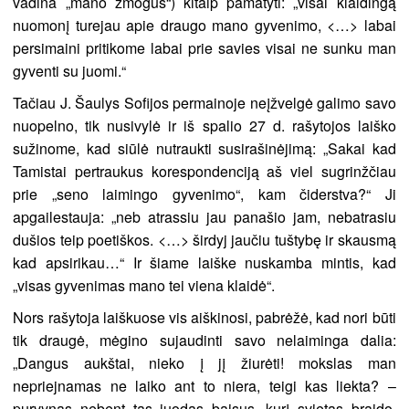
vadina „mano žmogus“) kitaip pamatyti: „visai klaidingą
nuomonį turejau apie draugo mano gyvenimo, <…> labai
persimaini pritikome labai prie savies visai ne sunku man
gyventi su juomi.“
Tačiau J. Šaulys Sofijos permainoje neįžvelgė galimo savo
nuopelno, tik nusivylė ir iš spalio 27 d. rašytojos laiško
sužinome, kad siūlė nutraukti susirašinėjimą: „Sakai kad
Tamistai pertraukus korespondenciją aš viel sugrinžčiau
prie „seno laimingo gyvenimo“, kam čiderstva?“ Ji
apgailestauja: „neb atrassiu jau panašio jam, nebatrasiu
dušios teip poetiškos. <…> širdyj jaučiu tuštybę ir skausmą
kad apsirikau…“ Ir šiame laiške nuskamba mintis, kad
„visas gyvenimas mano tei viena klaidė“.
Nors rašytoja laiškuose vis aiškinosi, pabrėžė, kad nori būti
tik draugė, mėgino sujaudinti savo nelaiminga dalia:
„Dangus aukštai, nieko į jį žiurėti! mokslas man
nepriejnamas ne laiko ant to niera, teigi kas liekta? –
purvynas nebent tas juodas baisus, kurį svietas braido,