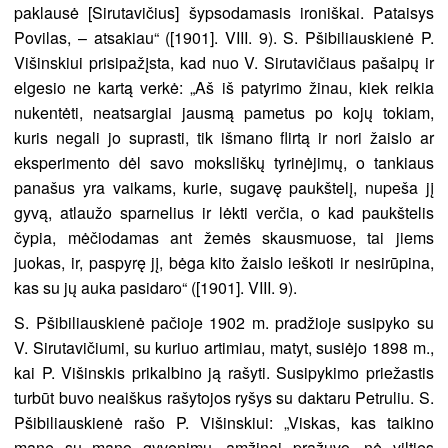
paklausė [Sirutavičius] šypsodamasis ironiškai. Pataisys
Povilas, – atsakiau“ ([1901]. VIII. 9). S. Pšibiliauskienė P.
Višinskiui prisipažįsta, kad nuo V. Sirutavičiaus pašaipų ir
elgesio ne kartą verkė: „Aš iš patyrimo žinau, kiek reikia
nukentėti, neatsargiai jausmą pametus po kojų tokiam,
kuris negali jo suprasti, tik išmano flirtą ir nori žaislo ar
eksperimento dėl savo moksliškų tyrinėjimų, o tankiaus
panašus yra vaikams, kurie, sugavę paukštelį, nupeša jį
gyvą, atlaužo sparnelius ir lėkti verčia, o kad paukštelis
čypia, mėčiodamas ant žemės skausmuose, tai jiems
juokas, ir, paspyrę jį, bėga kito žaislo ieškoti ir nesirūpina,
kas su jų auka pasidaro“ ([1901]. VIII. 9).
S. Pšibiliauskienė pačioje 1902 m. pradžioje susipyko su
V. Sirutavičiumi, su kuriuo artimiau, matyt, susiėjo 1898 m.,
kai P. Višinskis prikalbino ją rašyti. Susipykimo priežastis
turbūt buvo neaiškus rašytojos ryšys su daktaru Petruliu. S.
Pšibiliauskienė rašo P. Višinskiui: „Viskas, kas taikino
mane su mano gyvenimu, amžinai pražuvo, nė vilties