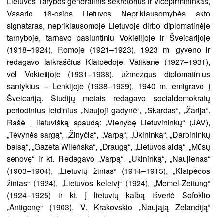
Lietuvos Tarybos generalinis sekretorius ir vicepirmininkas,
Vasario 16-osios Lietuvos Nepriklausomybės akto
signataras, nepriklausomoje Lietuvoje dirbo diplomatinėje
tarnyboje, tarnavo pasiuntiniu Vokietijoje ir Šveicarijoje
(1918–1924), Romoje (1921–1923), 1923 m. gyveno ir
redagavo laikraščius Klaipėdoje, Vatikane (1927–1931),
vėl Vokietijoje (1931–1938), užmezgus diplomatinius
santykius – Lenkijoje (1938–1939), 1940 m. emigravo į
Šveicariją. Studijų metais redagavo socialdemokratų
periodinius leidinius „Naujoji gadynė“, „Skardas“, „Žarija“.
Rašė į lietuvišką spaudą: „Vienybę Lietuvininkų“ (JAV),
„Tėvynės sargą“, „Žinyčią“, „Varpą“, „Ūkininką“, „Darbininkų
balsą“, „Gazeta Wileńska“, „Draugą“, „Lietuvos aidą“, „Mūsų
senovę“ ir kt. Redagavo „Varpą“, „Ūkininką“, „Naujienas“
(1903–1904), „Lietuvių žinias“ (1914–1915), „Klaipėdos
žinias“ (1924), „Lietuvos keleivį“ (1924), „Memel-Zeitung“
(1924–1925) ir kt. Į lietuvių kalbą išvertė Sofoklio
„Antigonę“ (1903), V. Krakovskio „Naująją Zelandiją“