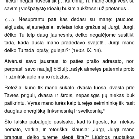
niekur negali nuvesti tik į… karčimą, Tu manę Jurgi vesk su
savim į viešpatystę idealų bukim aukštesni už prietarius…
<…> Nesuprantu pati kas dedasi su manę: jaucuosi
atgijusia, atjaunejusia, svietas toks gražus aj Jurgi, Jurgi,
dėlko Tu teip daug jaunesnis, delko negalėjome susitikti
tada, kada dušia mano pradedavo svajoti!.. Jurgi mano
dėlko Tu tada lopišyj gulėjai?“ (1902. IX. 14).
Atvėrusi savo jausmus, to paties prašo adresato, nori
perprasti savo naująjį bičiulį: „rašyk atmetęs patermis proto
ir užmiršk apie mano retežius.
Retežiai kuno tik mano sukalo, dvasia luosa, dvasia prie
Tavies priguli, dvasia ir širdis, nepasisgis jių niekas buk
patikrintu. Vyras mano turės kaip turejęs seimininkę tik rasit
daugiau energišką linksmesnią ir sveikesnią.“
Šio laiško pabaigoje pasisako, kad iš ilgesio, kai niekas
nemato, verkia, ir retoriškai klausia: „Jurgi, Jurgi mano
brangus, delko tureme slepti šitą?“ Liūdnos nuotaikos