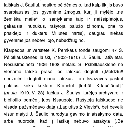
laiškais J. Šauliui, neatkreipė dėmesio, kad kaip tik jis buvo
svarbiausias jos gyvenime žmogus, kurį ji mylėjo „ne
žemiška meile“, o santykiams taip ir neišsiplėtojus,
galiausiai nutrūkus, rašytoja palūžo (žinoma, prie to
prisidėjo ir dukters Miliutės mirtis), daugiau niekas
gyvenime jos nebeviliojo, nebedžiugino.
Klaipėdos universitete K. Pemkaus fonde saugomi 47 S.
Pšibiliauskienės laiškų (1902–1910) J. Šauliui atšvietai.
Nesusirašinėta 1906–1908 metais. S. Pšibiliauskienė ne
viename laiške prašė jos laiškus deginti („Meldziu!!
neužmiršti deginti mano laiškus. Tau isvažavus paskui
paklius koks kokiam Krauciui [turbūt Kriaučiūnui]!“
(
gauta
1910. V. 28), tačiau J. Šaulys, turėjęs archyvaro ir
bibliofilo pomėgį, juos išsaugojo. Rašytoja laiškuose ne
visada pažymėdavo datą („Lapkritys 2 Vievis“), bet beveik
visur matyti J. Šaulio nurodyta gavimo ir atsakymo data,
arba nuoroda, kad į laišką nebuvo atsakyta („Be