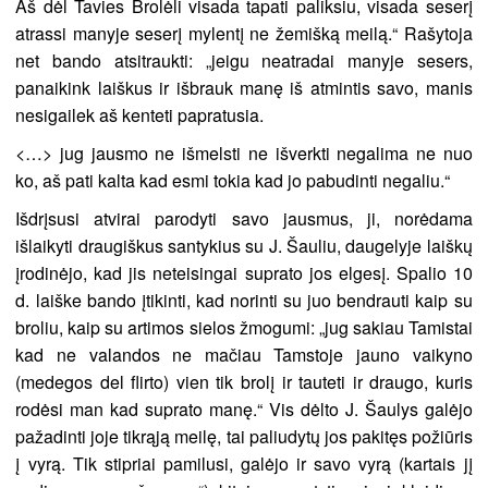
Aš dėl Tavies Brolėli visada tapati paliksiu, visada seserį
atrassi manyje seserį mylentį ne žemišką meilą.“ Rašytoja
net bando atsitraukti: „jeigu neatradai manyje sesers,
panaikink laiškus ir išbrauk manę iš atmintis savo, manis
nesigailek aš kenteti papratusia.
<…> jug jausmo ne išmelsti ne išverkti negalima ne nuo
ko, aš pati kalta kad esmi tokia kad jo pabudinti negaliu.“
Išdrįsusi atvirai parodyti savo jausmus, ji, norėdama
išlaikyti draugiškus santykius su J. Šauliu, daugelyje laiškų
įrodinėjo, kad jis neteisingai suprato jos elgesį. Spalio 10
d. laiške bando įtikinti, kad norinti su juo bendrauti kaip su
broliu, kaip su artimos sielos žmogumi: „jug sakiau Tamistai
kad ne valandos ne mačiau Tamstoje jauno vaikyno
(medegos del flirto) vien tik brolį ir tauteti ir draugo, kuris
rodėsi man kad suprato manę.“ Vis dėlto J. Šaulys galėjo
pažadinti joje tikrąją meilę, tai paliudytų jos pakitęs požiūris
į vyrą. Tik stipriai pamilusi, galėjo ir savo vyrą (kartais jį