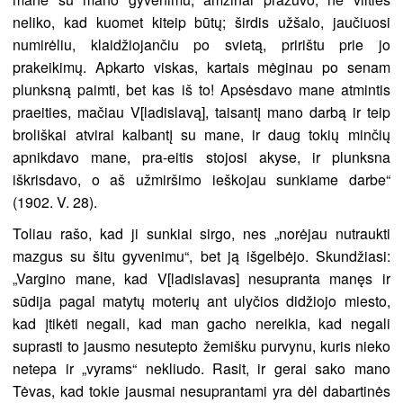
neliko, kad kuomet kiteip būtų; širdis užšalo, jaučiuosi
numirėliu, klaidžiojančiu po svietą, pririštu prie jo
prakeikimų. Apkarto viskas, kartais mėginau po senam
plunksną paimti, bet kas iš to! Apsėsdavo mane atmintis
praeities, mačiau V[ladislavą], taisantį mano darbą ir teip
broliškai atvirai kalbantį su mane, ir daug tokių minčių
apnikdavo mane, pra-eitis stojosi akyse, ir plunksna
iškrisdavo, o aš užmiršimo ieškojau sunkiame darbe“
(1902. V. 28).
Toliau rašo, kad ji sunkiai sirgo, nes „norėjau nutraukti
mazgus su šitu gyvenimu“, bet ją išgelbėjo. Skundžiasi:
„Vargino mane, kad V[ladislavas] nesupranta manęs ir
sūdija pagal matytų moterių ant ulyčios didžiojo miesto,
kad įtikėti negali, kad man gacho nereikia, kad negali
suprasti to jausmo nesutepto žemišku purvynu, kuris nieko
netepa ir „vyrams“ nekliudo. Rasit, ir gerai sako mano
Tėvas, kad tokie jausmai nesuprantami yra dėl dabartinės