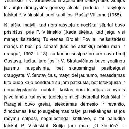
Višinskiu ir V. Sirutavičiumi apsilankė Meškynose. Sofijos
ir Jurgio draugystės genezę atsekti padeda ir rašytojos
laiškai P. Višinskiui, publikuoti jos „Raštų“ VII tome (1955).
Iš laiškų matyti, kad nors rašytoja emociškai stipriai buvo
prisirišusi prie P. Višinskio („kada tikėjau, kad jeigu visi
manęs išsižadėtų, Tu vienas, Broleli, Povilai, neišsižadėsi
manęs ir būsi po senam (kas ne atsitiktų) broliu man ir
draugu“, 1902. I. 13), su kuriuo susipažino per savo brolį
Gustavą, tačiau tarp jos ir V. Sirutavičiaus buvo ypatingu
jausmu nuspalvinta, bet skausmingai pasibaigusi
draugystė. V. Sirutavičius, matyt, dėl jaunumo, nerasdamas
kito būdo kaip bendrauti su jam patikusia, bet ištekėjusia ir
nenustygstančia, nuolat į kokias nors istorijas su vyrais
įsiveliančia kaimyne (abiejų gimtieji dvareliai Kairiškiai ir
Paragiai buvo greta), siekdamas dėmesio ir revanšo,
žinodamas, kad jo sugebėjimas rašyti jai reikalingas, iš jos
rašymų šaipėsi, negailestingai kritikavo, o tai paliudija
laiškai P. Višinskiui. Sofija jam rašo: „O klaidės? –