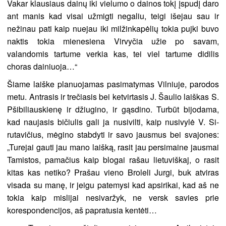
Vakar klausiaus dainų iki vielumo o dainos tokį įspudį daro
ant manis kad visai užmigti negaliu, teigi išejau sau ir
nežinau pati kaip nuejau iki milžinkapėlių tokia pujki buvo
naktis tokia mienesiena Virvyčia užie po savam,
valandomis tartume verkia kas, tei viel tartume didilis
choras dainiuoja…“
Šiame laiške planuojamas pasimatymas Vilniuje, parodos
metu. Antrasis ir trečiasis bei ketvirtasis J. Šaulio laiškas S.
Pšibiliauskienę ir džiugino, ir gąsdino. Turbūt bijodama,
kad naujasis bičiulis gali ja nusivilti, kaip nusivylė V. Si-
rutavičius, mėgino stabdyti ir savo jausmus bei svajones:
„Turejai gauti jau mano laišką, rasit jau persimaine jausmai
Tamistos, pamačius kaip blogai rašau lietuviškaj, o rasit
kitas kas netiko? Prašau vieno Broleli Jurgi, buk atviras
visada su manę, ir jeigu patemysi kad apsirikai, kad aš ne
tokia kaip mislijai nesivaržyk, ne versk savies prie
korespondencijos, aš papratusia kentėti…