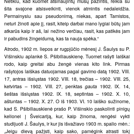
Netikiu, kad kuomet atsinaujintų mūsų pažintis, reikia su
šita svajone atsisveikinti, vienok atmintis nedaleidžia.
Permainysiu sau pseudonimą, niekas, apart Tamistos,
neturi žinoti apie jį, rasit, kiteip darbai mano lygiai būtų jam
atkarūs kaip ir aš, lai nežino verčiau, rasit, kas patikės jam
ir pabudins žingeidumą, kas ta nauja spėka.“
Atrodo, 1902 m. liepos ar rugpjūčio mėnesį J. Šaulys su P.
Višinskiu aplankė S. Pšibiliauskienę. Tuomet rašyti laiškai
rodo, kaip greitai abu žengė vienas kito link. Pirmas
rašytojos laiškas datuojamas pagal gavimo datą 1902. VIII.
17, antras išsiųstas 1902. VIII. 18, trečias – 1902. VIII. 25,
ketvirtas – 1902. VIII. 27, penktas
gauta
1902. IX. 14,
šeštas išsiųstas 1902. IX. 18, septintas – 1902. X. 10,
aštuntas – 1902. X. 27. O iš 1903. VI. 10 laiško sužinome,
kad S. Pšibiliauskienė prašo P. Višinskio paskolinti pinigų
kelionei į Šveicariją, kur, kaip žinoma, rengėsi vykti
studijuoti J. Šaulys, ir kur jis išvažiavo 1903 m. spalio mėn.:
„Jeigu dievą pažįsti, kaip sako, pamėgink atrasti tokį