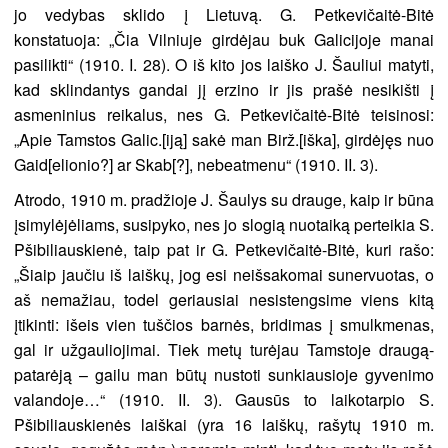
jo vedybas sklido į Lietuvą. G. Petkevičaitė-Bitė
konstatuoja: „Čia Vilniuje girdėjau buk Galicijoje manai
pasilikti“ (1910. I. 28). O iš kito jos laiško J. Šauliui matyti,
kad sklindantys gandai jį erzino ir jis prašė nesikišti į
asmeninius reikalus, nes G. Petkevičaitė-Bitė teisinosi:
„Apie Tamstos Galic.[iją] sakė man Birž.[iška], girdėjęs nuo
Gaid[elionio?] ar Skab[?], nebeatmenu“ (1910. II. 3).
Atrodo, 1910 m. pradžioje J. Šaulys su drauge, kaip ir būna
įsimylėjėliams, susipyko, nes jo slogią nuotaiką perteikia S.
Pšibiliauskienė, taip pat ir G. Petkevičaitė-Bitė, kuri rašo:
„Šiaip jaučiu iš laiškų, jog esi neišsakomai sunervuotas, o
aš nemažiau, todel geriausiai nesistengsime viens kitą
įtikinti: išeis vien tuščios barnės, bridimas į smulkmenas,
gal ir užgauliojimai. Tiek metų turėjau Tamstoje draugą-
patarėją – gailu man būtų nustoti sunkiausioje gyvenimo
valandoje…“ (1910. II. 3). Gausūs to laikotarpio S.
Pšibiliauskienės laiškai (yra 16 laiškų, rašytų 1910 m.