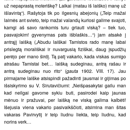
už nepaprastą moteriškę? Laikai (matau iš laiško) manę už
išlavintą“). Rašytoja tik po ilgesnių abejonių („Teip mažai
laimės ant svieto, teip mažai valandų kuriosi galime svajoti,
kamgi aš savo rankomis turu griauti viską? – tiek tuo,
pasvajokim! gyvenymas pats išblaškis…“) jam atsakė į
antrąjį laišką („Abudu laiškai Tamistos rado manę labai
prislegtą morališkai ir nuvargusią fiziškai, daug įspudžių
perėjo per mano širdį. Tą patį vakario, kada viskas sumigo
atrašau Tamistai bet… laišką sudeginau, antrą rašau ir
antrą sudeginau nuo rito“ (
gauta
1902. VIII. 17). Jau
pirmajame laiške atsispindi pažadinti jausmai ir gijimas po
išsiskyrimo su V. Sirutavičiumi: „Neišpasakytai gailu man
kad neilgai gavome sykiu buti, pasirodei kaip jaunas
mėnuo ir pražuvai, per laišką ne viską galima kalbėti!
Išejusia viena vakario pasivaikščioti, atsimina man šitas
vakaras Pavirvytij ir teip liudnu liekta, teip liudnu, kad
norins verk…