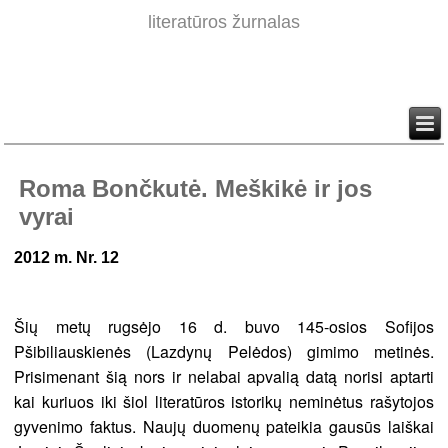
literatūros žurnalas
Roma Bončkutė. Meškikė ir jos
vyrai
2012 m. Nr. 12
Šių metų rugsėjo 16 d. buvo 145-osios Sofijos
Pšibiliauskienės (Lazdynų Pelėdos) gimimo metinės.
Prisimenant šią nors ir nelabai apvalią datą norisi aptarti
kai kuriuos iki šiol literatūros istorikų neminėtus rašytojos
gyvenimo faktus. Naujų duomenų pateikia gausūs laiškai