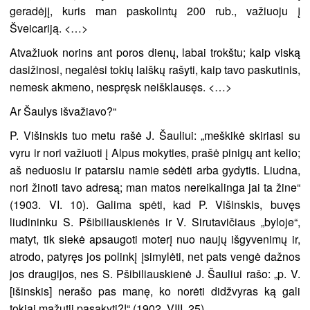
geradėjį, kuris man paskolintų 200 rub., važiuoju į
Šveicariją. <…>
Atvažiuok norins ant poros dienų, labai trokštu; kaip viską
dasižinosi, negalėsi tokių laiškų rašyti, kaip tavo paskutinis,
nemesk akmeno, nespręsk neišklausęs. <…>
Ar Šaulys išvažiavo?“
P. Višinskis tuo metu rašė J. Šauliui: „meškikė skiriasi su
vyru ir nori važiuoti į Alpus mokyties, prašė pinigų ant kelio;
aš neduosiu ir patarsiu namie sėdėti arba gydytis. Liudna,
nori žinoti tavo adresą; man matos nereikalinga jai ta žine“
(1903. VI. 10). Galima spėti, kad P. Višinskis, buvęs
liudininku S. Pšibiliauskienės ir V. Sirutavičiaus „byloje“,
matyt, tik siekė apsaugoti moterį nuo naujų išgyvenimų ir,
atrodo, patyręs jos polinkį įsimylėti, net pats vengė dažnos
jos draugijos, nes S. Pšibiliauskienė J. Šauliui rašo: „p. V.
[išinskis] nerašo pas manę, ko norėti didžvyras ką gali
tokiai mažutij pasakyti?!“ (1902. VIII. 25).