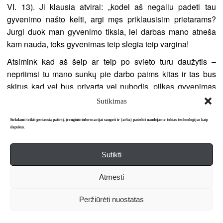
VI. 13). Ji klausia atvirai: „kodel aš negaliu padeti tau
gyvenimo našto kelti, argi męs priklausisim prietarams?
Jurgi duok man gyvenimo tiksla, lei darbas mano atneša
kam nauda, toks gyvenimas teip slegia teip vargina!
Atsimink kad aš šeip ar teip po svieto turu daužytis –
nepriimsi tu mano sunkų pie darbo paims kitas ir tas bus
skirus kad vel bus privarta vel nubodis, pilkas gyvenimas
be tikslo. Oj Jurgi kaip aš apie ta įsisvajoju, kokį idealiska
Sutikimas
gyvenima mudu susitajsytumem, geru draugų Tau bučiau
Siekdami teikti geriausią patirtį, įrenginio informacijai saugoti ir (arba) pasiekti naudojame tokias technologijas kaip
seseria mylinčia, ir Tu visai liuosas nuo gyvenimo prozos
slapukus.
galetumei darbuotis, mokytis ir paskui saves ir musų
patraukti augštin prie šviesos.
Sutikti
<…> kodel gi ne gyventi sikiu pakol Tu sau tikra drauge
Atmesti
rasi? <…> O kad teip mudu į Ameriką važuotumem?“
(1910. VI. 21).
Peržiūrėti nuostatas
Birželio ir rugpjūčio mėn. laiškai liudija apie įtampą ir
santykių pabaigą.