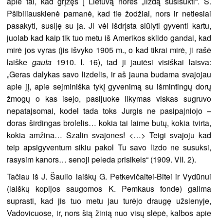
apie tai, kad grįžęs į Lietuvą norės „lizdą susisukti“. S.
Pšibiliauskienė pamanė, kad tie žodžiai, nors ir netiesiai
pasakyti, susiję su ja. Ji vėl išdrįsta siūlyti gyventi kartu,
juolab kad kaip tik tuo metu iš Amerikos sklido gandai, kad
mirė jos vyras (jis išvyko 1905 m., o kad tikrai mirė, ji rašė
laiške
gauta
1910. I. 16), tad ji jautėsi visiškai laisva:
„Geras dalykas savo lizdelis, ir aš jauna budama svajojau
apie jį, apie sejminiška tykį gyvenimą su išmintingų dorų
žmogų o kas isejo, pasijuoke likymas viskas sugruvo
nepatajsomai, kodel tada toks Jurgis ne pasipajniojo –
doras širdingas brolelis… kokia tai laime butų, kokia tvirta,
kokia amžina… Szalin svajones! <…> Teigi svajoju kad
teip apsigyventum sikiu pakol Tu savo lizdo ne susuksi,
rasysim kanors… senoji peleda prisikels“ (1909. VII. 2).
Tačiau iš J. Šaulio laiškų G. Petkevičaitei-Bitei ir Vydūnui
(laiškų kopijos saugomos K. Pemkaus fonde) galima
suprasti, kad jis tuo metu jau turėjo draugę užsienyje,
Vadovicuose, ir, nors šią žinią nuo visų slėpė, kalbos apie