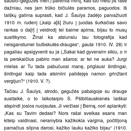
sausio–gegužės mėn.) paremia mintį, kad tuo metu jis rašė
dažniau, nes jam trūko bičiulės paramos, paguodos. Iš
laiškų galima suprasti, kad J. Šaulys žadėjo parvažiuoti
1910 m. rudenį („kaip a[š] žiuru į juodas šurksčias savo
rankas o da[r] į veidrodį tei baime apima, bijau to musų
susitikymo. Žinai ka atsiunsiu tau fotografija kad
neisganstumei bulbskutės-drauges“,
gauta
1910. IV. 28) ir
pagaliau apsigyventi su ja („Sakai kad gyvensim sikiu, o ir
ta perskaičius pabiro man ašaros: ar tei ne auka? Jurgi
mielas ar Tu tada pabučuosi manę, priglausi širdingai,
širdingai kaip tada atsimini palidejęs namon grinžtant
vergijun?“ (1910. V. ?).
Tačiau J. Šaulys, atrodo, gegužės pabaigoje su drauge
susitaikė, o to laikotarpio S. Pšibiliauskienės laiškai
atspindi josios nuojautas. Ji veržiasi į Berną, nori aplankyti:
„Kas su Tavim dedasi? Nors rašai sveikas esans man
kiteip vaidinasi, neramybia kažikokia vargina, počtiljoną
pamačius silpna darosi, kažiko lauku kažiko bijau“ (1910.