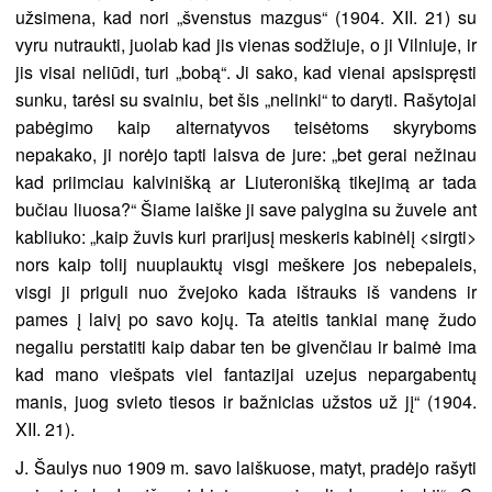
užsimena, kad nori „švenstus mazgus“ (1904. XII. 21) su
vyru nutraukti, juolab kad jis vienas sodžiuje, o ji Vilniuje, ir
jis visai neliūdi, turi „bobą“. Ji sako, kad vienai apsispręsti
sunku, tarėsi su svainiu, bet šis „nelinki“ to daryti. Rašytojai
pabėgimo kaip alternatyvos teisėtoms skyryboms
nepakako, ji norėjo tapti laisva de jure: „bet gerai nežinau
kad priimciau kalvinišką ar Liuteronišką tikejimą ar tada
bučiau liuosa?“ Šiame laiške ji save palygina su žuvele ant
kabliuko: „kaip žuvis kuri prarijusį meskeris kabinėlį <sirgti>
nors kaip tolij nuuplauktų visgi meškere jos nebepaleis,
visgi ji priguli nuo žvejoko kada ištrauks iš vandens ir
pames į laivį po savo kojų. Ta ateitis tankiai manę žudo
negaliu perstatiti kaip dabar ten be givenčiau ir baimė ima
kad mano viešpats viel fantazijai uzejus nepargabentų
manis, juog svieto tiesos ir bažnicias užstos už jį“ (1904.
XII. 21).
J. Šaulys nuo 1909 m. savo laiškuose, matyt, pradėjo rašyti