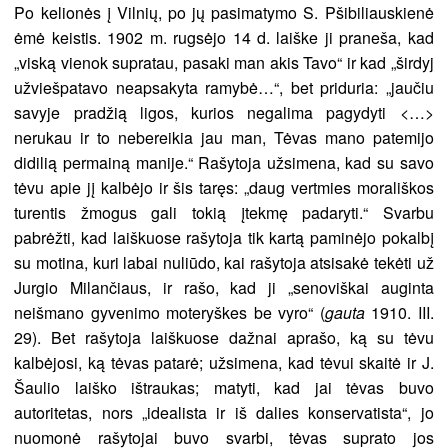
Po kelionės į Vilnių, po jų pasimatymo S. Pšibiliauskienė
ėmė keistis. 1902 m. rugsėjo 14 d. laiške ji praneša, kad
„viską vienok supratau, pasaki man akis Tavo“ ir kad „širdyj
užviešpatavo neapsakyta ramybė…“, bet priduria: „jaučiu
savyje pradžią ligos, kurios negalima pagydyti <…>
nerukau ir to nebereikia jau man, Tėvas mano patemijo
didilią permainą manije.“ Rašytoja užsimena, kad su savo
tėvu apie jį kalbėjo ir šis taręs: „daug vertmies morališkos
turentis žmogus gali tokią įtekmę padaryti.“ Svarbu
pabrėžti, kad laiškuose rašytoja tik kartą paminėjo pokalbį
su motina, kuri labai nuliūdo, kai rašytoja atsisakė tekėti už
Jurgio Milančiaus, ir rašo, kad ji „senoviškai auginta
neišmano gyvenimo moteryškes be vyro“ (
gauta
1910. III.
29). Bet rašytoja laiškuose dažnai aprašo, ką su tėvu
kalbėjosi, ką tėvas patarė; užsimena, kad tėvui skaitė ir J.
Šaulio laiško ištraukas; matyti, kad jai tėvas buvo
autoritetas, nors „idealista ir iš dalies konservatista“, jo
nuomonė rašytojai buvo svarbi, tėvas suprato jos