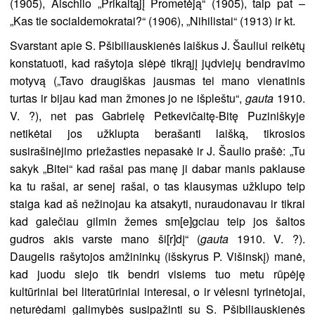
(1905), Aischilo „Prikaltąjį Prometėją“ (1905), taip pat –
„Kas tie socialdemokratai?“ (1906), „Nihilistai“ (1913) ir kt.
Svarstant apie S. Pšibiliauskienės laiškus J. Šauliui reikėtų
konstatuoti, kad rašytoja slėpė tikrąjį jųdviejų bendravimo
motyvą („Tavo draugiškas jausmas tei mano vienatinis
turtas ir bijau kad man žmones jo ne išpleštu“,
gauta
1910.
V. ?), net pas Gabrielę Petkevičaitę-Bitę Puziniškyje
netikėtai jos užklupta berašanti laišką, tikrosios
susirašinėjimo priežasties nepasakė ir J. Šaulio prašė: „Tu
sakyk „Bitei“ kad rašai pas manę ji dabar manis paklause
ka tu rašai, ar senej rašai, o tas klausymas užklupo teip
staiga kad aš nežinojau ka atsakyti, nuraudonavau ir tikrai
kad galečiau gilmin žemes sm[e]gciau teip jos šaltos
gudros akis varste mano ši[r]dį“ (
gauta
1910. V. ?).
Daugelis rašytojos amžininkų (išskyrus P. Višinskį) manė,
kad juodu siejo tik bendri visiems tuo metu rūpėję
kultūriniai bei literatūriniai interesai, o ir vėlesni tyrinėtojai,
neturėdami galimybės susipažinti su S. Pšibiliauskienės