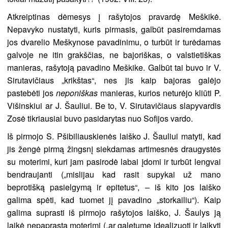
Atkreiptinas dėmesys į rašytojos pravardę Meškikė.
Nepavyko nustatyti, kuris pirmasis, galbūt pasiremdamas
jos dvarelio Meškynose pavadinimu, o turbūt ir turėdamas
galvoje ne itin grakščias, ne bajoriškas, o valstietiškas
manieras, rašytoją pavadino Meškike. Galbūt tai buvo ir V.
Sirutavičiaus „krikštas“, nes jis kaip bajoras galėjo
pastebėti jos
neponiškas
manieras, kurios neturėjo kliūti P.
Višinskiui ar J. Šauliui. Be to, V. Sirutavičiaus slapyvardis
Zosė tikriausiai buvo pasidarytas nuo Sofijos vardo.
Iš pirmojo S. Pšibiliauskienės laiško J. Šauliui matyti, kad
jis žengė pirmą žingsnį siekdamas artimesnės draugystės
su moterimi, kuri jam pasirodė labai įdomi ir turbūt lengvai
bendraujanti („mislijau kad rasit supykai už mano
beprotišką pasielgymą ir epitetus“, – iš kito jos laiško
galima spėti, kad tuomet jį pavadino „storkailiu“). Kaip
galima suprasti iš pirmojo rašytojos laiško, J. Šaulys ją
laikė nepaprasta moterimi („ar galetume idealizuoti ir laikyti