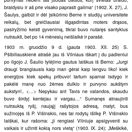
braidysiu ir aš prie visako paprasti galima“ (1902. X. 27), J.
Šaulys, galbūt ir dėl įsikūrimo Berne ir studijų universitete
reikalų, bet greičiausiai išgąsdintas moters drąsos,
pasiryžimo keisti gyvenimą, tikrai buvo nutaręs santykius
nutraukti, bet po 14 mėnesių neišlaikė ir parašė.
1903 m. gruodžio 9 d. (
gauta
1903. XII. 25) S.
Pšibiliauskienė atrašė jau iš Vilniaus iškart į du padieniui
po ilgojo J. Šaulio tylėjimo gautus laiškus iš Berno: „Jurgi
draugi brangiausis kaip man gėrai kaip lengvu liko! kiek
energijos kiek spekų pribuvo! tartum sparnai isdygo ir
pakėlė manę nuo žėmes dulkio ir purvyno aukštym
aukstyn!.. <…> Nepykau ant Tavis ne valandos, skaudu
buvo širdyj kentejau ir vargau…“ Sumanęs atnaujinti
nutrauktą ryšį, naująjį rašytojos adresą, matyt, bus
sužinojęs iš P. Višinskio, nes tai rodytų išlikę P. Višinskio
laiškai, kur rašoma: „ji rengiasi Vilniuje apsigyventi su
vaikais ir užimti kokią nors vietą“ (1903. IX. 24); „Meškikė,