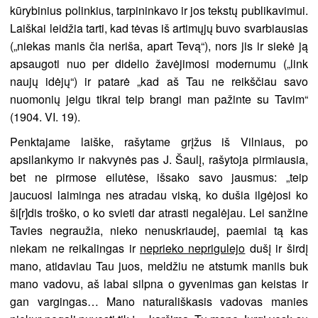
kūrybinius polinkius, tarpininkavo ir jos tekstų publikavimui.
Laiškai leidžia tarti, kad tėvas iš artimųjų buvo svarbiausias
(„niekas manis čia neriša, apart Tevą“), nors jis ir siekė ją
apsaugoti nuo per didelio žavėjimosi modernumu („link
naujų idėjų“) ir patarė „kad aš Tau ne reikščiau savo
nuomonių jeigu tikrai teip brangi man pažinte su Tavim“
(1904. VI. 19).
Penktajame laiške, rašytame grįžus iš Vilniaus, po
apsilankymo ir nakvynės pas J. Šaulį, rašytoja pirmiausia,
bet ne pirmose eilutėse, išsako savo jausmus: „teip
jaucuosi laiminga nes atradau viską, ko dušia ilgėjosi ko
ši[r]dis troško, o ko svieti dar atrasti negalėjau. Lei sanžine
Tavies negraužia, nieko nenuskriaudej, paemiai tą kas
niekam ne reikalingas ir
neprieko neprigulejo
dušį ir širdį
mano, atidaviau Tau juos, meldžiu ne atstumk maniis buk
mano vadovu, aš labai silpna o gyvenimas gan keistas ir
gan vargingas… Mano naturališkasis vadovas manies