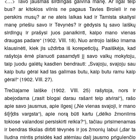
<…> Tavo jausmas širdingas gaivina manę. Ar ilgai teip
bus? ar kitokios vilnis ne pagaus Tavies Broleli ir ne
perskirs musų? ar ne ateis laikas kad ir Tamista skaitysi
manę priešiu savo ir Tėvynės? ir gėdysis tų savo laiškų
sirdingų ir prašysi juos panaikinti, kaipo mano vienas
draugas padare“ (1902. VIII. 18). Nuo antrojo laiško imama
klausinėti, kiek jis uždirba iš korepeticijų. Paaiškėja, kad
rašytoja ėmė planuoti pasamdyti jį savo vaikų mokytoju,
taip juodu galėtų kasdien bendrauti: „Svajoju, svajoju sau
kaip butu gėrai kad tas galimas butu, kaip butu ramu kaip
gėrai!“ (1902. VIII. 27).
Trečiajame laiške (1902. VIII. 25) rašytoja, nors ir
abejodama („rasit blogai darau rašant teip atvirai“), rašo
apie savo jausmus, apie ilgesį („Ne vienas svajoji, ir mano
ši[r]dis vargsta“), apie norą būti kartu („dėlko žmoniims
tokiose valandosi persiskirti reikia?“), tačiau prisimenamas
ir bendras tikslas dirbti tėvynės ir jos žmonių labui („dar ta
liudna mintis prisidės kad atėmiau dalį jausmo prigulenčio