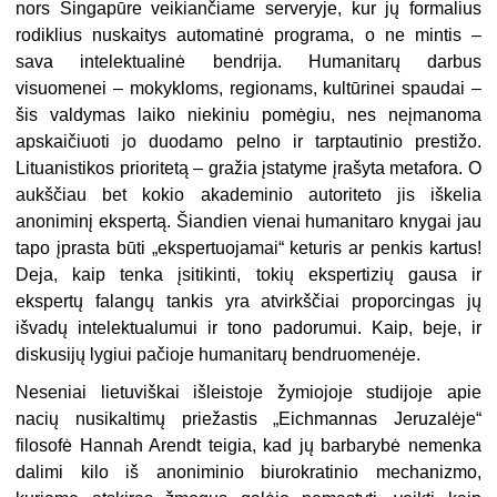
nors Singapūre veikiančiame serveryje, kur jų formalius
rodiklius nuskaitys automatinė programa, o ne mintis –
sava intelektualinė bendrija. Humanitarų darbus
visuomenei – mokykloms, regionams, kultūrinei spaudai –
šis valdymas laiko niekiniu pomėgiu, nes neįmanoma
apskaičiuoti jo duodamo pelno ir tarptautinio prestižo.
Lituanistikos prioritetą – gražia įstatyme įrašyta metafora. O
aukščiau bet kokio akademinio autoriteto jis iškelia
anoniminį ekspertą. Šiandien vienai humanitaro knygai jau
tapo įprasta būti „ekspertuojamai“ keturis ar penkis kartus!
Deja, kaip tenka įsitikinti, tokių ekspertizių gausa ir
ekspertų falangų tankis yra atvirkščiai proporcingas jų
išvadų intelektualumui ir tono padorumui. Kaip, beje, ir
diskusijų lygiui pačioje humanitarų bendruomenėje.
Neseniai lietuviškai išleistoje žymiojoje studijoje apie
nacių nusikaltimų priežastis „Eichmannas Jeruzalėje“
filosofė Hannah Arendt teigia, kad jų barbarybė nemenka
dalimi kilo iš anoniminio biurokratinio mechanizmo,