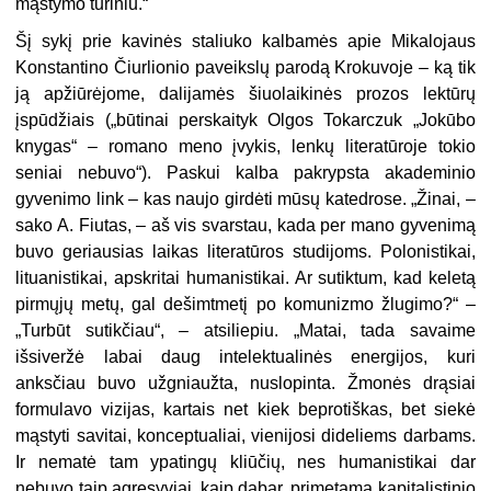
mąstymo turiniu.“
Šį sykį prie kavinės staliuko kalbamės apie Mikalojaus
Konstantino Čiurlionio paveikslų parodą Krokuvoje – ką tik
ją apžiūrėjome, dalijamės šiuolaikinės prozos lektūrų
įspūdžiais („būtinai perskaityk Olgos Tokarczuk „Jokūbo
knygas“ – romano meno įvykis, lenkų literatūroje tokio
seniai nebuvo“). Paskui kalba pakrypsta akademinio
gyvenimo link – kas naujo girdėti mūsų katedrose. „Žinai, –
sako A. Fiutas, – aš vis svarstau, kada per mano gyvenimą
buvo geriausias laikas literatūros studijoms. Polonistikai,
lituanistikai, apskritai humanistikai. Ar sutiktum, kad keletą
pirmųjų metų, gal dešimtmetį po komunizmo žlugimo?“ –
„Turbūt sutikčiau“, – atsiliepiu. „Matai, tada savaime
išsiveržė labai daug intelektualinės energijos, kuri
anksčiau buvo užgniaužta, nuslopinta. Žmonės drąsiai
formulavo vizijas, kartais net kiek beprotiškas, bet siekė
mąstyti savitai, konceptualiai, vienijosi dideliems darbams.
Ir nematė tam ypatingų kliūčių, nes humanistikai dar
nebuvo taip agresyviai, kaip dabar, primetama kapitalistinio