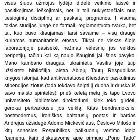
visus šiuos užmojus lydėjo didelė veikimo laisvė ir
pasitikėjimas ieškojimais, net ir toli nuklystančiais nuo
tiesioginių disciplinų ar paskaitų programos. Į visumą
tokias studijas jungė ne formali, reglamentuota tvarka, bet
tai, kuo buvo kliaujamasi tarsi savaime – visų drauge
kuriamas humanitarinis etosas. Tikrai ne viskas šioje
laboratorijoje pasisekė, nežinau vėlesnių jos veiklos
peripetijų, tačiau kai ką naujo išauginti jai išties pavyko.
Mano kambario draugas, ukrainietis Vasilis joje taip
užsikrėtė bibliofilija, aistra Abiejų Tautų Respublikos
knygos istorijai, kad antikvariatuose išleisdavo paskutinius
stipendijos zlotus (tada tekdavo šelpti jį duona ir druska iš
savo maisto spintelės); prieš keletą metų jis tapo Lvovo
universiteto bibliotekos direktoriumi, kiek teko girdėti,
gerokai pertvarkiusiu jos veiklą. Kitas bendramokslis,
postmodernus, ironiškas baltarusių poetas ir bardas
Andrejus užsidegė Adomo Mickevičiaus, Česlovo Milošo ir
kitų senosios Respublikos palikuonių vertimo idėja
(pamenu, kaip diskutavome apie pirmųjų „Pono Tado“