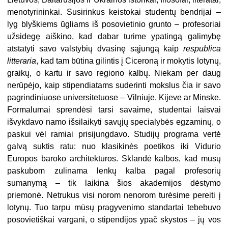
menotyrininkai. Susirinkus keistokai studentų bendrijai –
lyg blyškiems ūgliams iš posovietinio grunto – profesoriai
užsidegę aiškino, kad dabar turime ypatingą galimybę
atstatyti savo valstybių dvasinę sąjungą kaip
respublica
litteraria
, kad tam būtina gilintis į Ciceroną ir mokytis lotynų,
graikų, o kartu ir savo regiono kalbų. Niekam per daug
nerūpėjo, kaip stipendiatams suderinti mokslus čia ir savo
pagrindiniuose universitetuose – Vilniuje, Kijeve ar Minske.
Formalumai sprendėsi tarsi savaime, studentai laisvai
išvykdavo namo išsilaikyti savųjų specialybės egzaminų, o
paskui vėl ramiai prisijungdavo. Studijų programa vertė
galvą suktis ratu: nuo klasikinės poetikos iki Vidurio
Europos baroko architektūros. Sklandė kalbos, kad mūsų
paskubom zulinama lenkų kalba pagal profesorių
sumanymą – tik laikina šios akademijos dėstymo
priemonė. Netrukus visi norom nenorom turėsime pereiti į
lotynų. Tuo tarpu mūsų pragyvenimo standartai tebebuvo
posovietiškai vargani, o stipendijos ypač skystos – jų vos