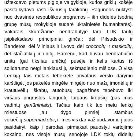
užtekdavo pietums pigioje valgykloje, kurios grikių košėje
pasitaikydavo rasti išvirusių tarakonų. Pagundos nuklysti
nuo dvasinės respublikos programos – itin didelės (sodrią
grupę mūsų mokykloje sudarė ukrainietės humanitarės).
Vakarais skurdžiame bendrabutyje tarp LDK tautų
įsiplieksdavo principiniai ginčai: dėl Piłsudskio ir
Banderos, dėl Vilniaus ir Lvovo, dėl
chocholų
ir
maskolių
,
dėl stačiatikių ir unitų. Pamenu, kad buvau bendrabučio
unitų (gal tiksliau uničių) pusėje ir kelis kartus iš
solidarumo netgi lankiausi jų sekmadienio mišiose. O visą
Lenkiją tais metais tebekrėtė privataus verslo darymo
karštligė, jos pakelės mirgėte mirgėjo nuo mažų įmonėlių ir
krautuvėlių iškabų, autobusų bagažinės tebebuvo iki
viršaus prigrūstos languotų turgaus krepšių (pas mus
vadintų
gariūniniais
). Tačiau kaip tik tuo metu lenkų
miestuose jau dygo pirmieji stambūs
vokiečių
supermarketai
, ir mes vis dar važiuodavome į juos
pasidairyti kaip į parodas, pirmąkart pauostyti vartojimo
kokaino, nes visoje mūsų senojoje LDK tokių didelių