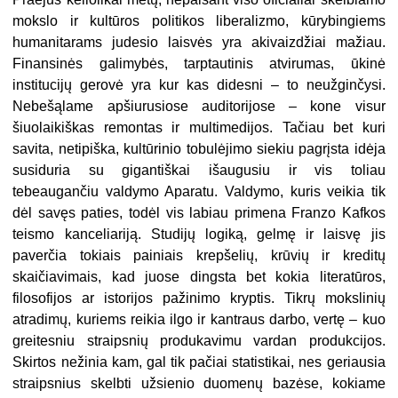
mokslo ir kultūros politikos liberalizmo, kūrybingiems
humanitarams judesio laisvės yra akivaizdžiai mažiau.
Finansinės galimybės, tarptautinis atvirumas, ūkinė
institucijų gerovė yra kur kas didesni – to neužginčysi.
Nebešąlame apšiurusiose auditorijose – kone visur
šiuolaikiškas remontas ir multimedijos. Tačiau bet kuri
savita, netipiška, kultūrinio tobulėjimo siekiu pagrįsta idėja
susiduria su gigantiškai išaugusiu ir vis toliau
tebeaugančiu valdymo Aparatu. Valdymo, kuris veikia tik
dėl savęs paties, todėl vis labiau primena Franzo Kafkos
teismo kanceliariją. Studijų logiką, gelmę ir laisvę jis
paverčia tokiais painiais krepšelių, krūvių ir kreditų
skaičiavimais, kad juose dingsta bet kokia literatūros,
filosofijos ar istorijos pažinimo kryptis. Tikrų mokslinių
atradimų, kuriems reikia ilgo ir kantraus darbo, vertę – kuo
greitesniu straipsnių produkavimu vardan produkcijos.
Skirtos nežinia kam, gal tik pačiai statistikai, nes geriausia
straipsnius skelbti užsienio duomenų bazėse, kokiame