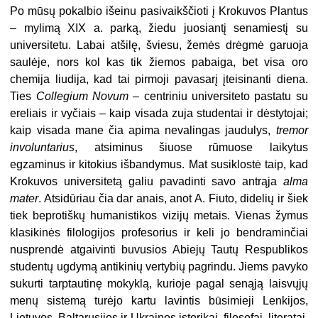
Po mūsų pokalbio išeinu pasivaikščioti į Krokuvos Plantus
– mylimą XIX a. parką, žiedu juosiantį senamiestį su
universitetu. Labai atšilę, šviesu, žemės drėgmė garuoja
saulėje, nors kol kas tik žiemos pabaiga, bet visa oro
chemija liudija, kad tai pirmoji pavasarį įteisinanti diena.
Ties
Collegium Novum
– centriniu universiteto pastatu su
ereliais ir vyčiais – kaip visada zuja studentai ir dėstytojai;
kaip visada mane čia apima nevalingas jaudulys,
tremor
involuntarius
, atsiminus šiuose rūmuose laikytus
egzaminus ir kitokius išbandymus. Mat susiklostė taip, kad
Krokuvos universitetą galiu pavadinti savo antrąja
alma
mater
. Atsidūriau čia dar anais, anot A. Fiuto, didelių ir šiek
tiek beprotiškų humanistikos vizijų metais. Vienas žymus
klasikinės filologijos profesorius ir keli jo bendraminčiai
nusprendė atgaivinti buvusios Abiejų Tautų Respublikos
studentų ugdymą antikinių vertybių pagrindu. Jiems pavyko
sukurti tarptautinę mokyklą, kurioje pagal senąją laisvųjų
menų sistemą turėjo kartu lavintis būsimieji Lenkijos,
Lietuvos, Baltarusijos ir Ukrainos istorikai, filosofai, literatai,