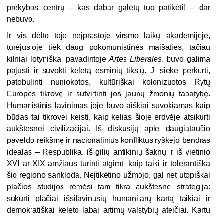
prekybos centrų – kas dabar galėtų tuo patikėti! – dar
nebuvo.
Ir vis dėlto toje neįprastoje virsmo laikų akademijoje,
turėjusioje tiek daug pokomunistinės maišaties, tačiau
kilniai lotyniškai pavadintoje
Artes Liberales
, buvo galima
pajusti ir suvokti keletą esminių tikslų. Ji siekė perkurti,
patobulinti nuniokotos, kultūriškai kolonizuotos Rytų
Europos tikrovę ir sutvirtinti jos jaunų žmonių tapatybę.
Humanistinis lavinimas joje buvo aiškiai suvokiamas kaip
būdas tai tikrovei keisti, kaip kelias šioje erdvėje atsikurti
aukštesnei civilizacijai. Iš diskusijų apie daugiataučio
paveldo reikšmę ir nacionalinius konfliktus ryškėjo bendras
idealas – Respublika, iš gilių antikinių šaknų ir iš vietinio
XVI ar XIX amžiaus turinti atgimti kaip taiki ir tolerantiška
šio regiono sankloda. Neįtikėtino užmojo, gal net utopiškai
plačios studijos rėmėsi tam tikra aukštesne strategija:
sukurti plačiai išsilavinusių humanitarų kartą taikiai ir
demokratiškai keleto labai artimų valstybių ateičiai. Kartu