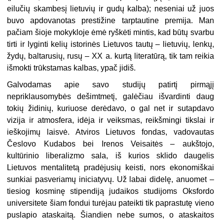
eilučių skambesį lietuvių ir gudų kalba); neseniai už juos
buvo apdovanotas prestižine tarptautine premija. Man
pačiam šioje mokykloje ėmė ryškėti mintis, kad būtų svarbu
tirti ir lyginti kelių istorinės Lietuvos tautų – lietuvių, lenkų,
žydų, baltarusių, rusų – XX a. kurtą literatūrą, tik tam reikia
išmokti trūkstamas kalbas, ypač jidiš.
Galvodamas apie savo studijų patirtį pirmąjį
nepriklausomybės dešimtmetį, galėčiau išvardinti daug
tokių židinių, kuriuose derėdavo, o gal net ir sutapdavo
vizija ir atmosfera, idėja ir veiksmas, reikšmingi tikslai ir
ieškojimų laisvė. Atviros Lietuvos fondas, vadovautas
Česlovo Kudabos bei Irenos Veisaitės – aukštojo,
kultūrinio liberalizmo sala, iš kurios sklido daugelis
Lietuvos mentalitetą pradėjusių keisti, nors ekonomiškai
sunkiai pasveriamų iniciatyvų. Už labai didelę, anuomet –
tiesiog kosminę stipendiją judaikos studijoms Oksfordo
universitete šiam fondui turėjau pateikti tik paprastutę vieno
puslapio ataskaitą. Šiandien nebe sumos, o ataskaitos