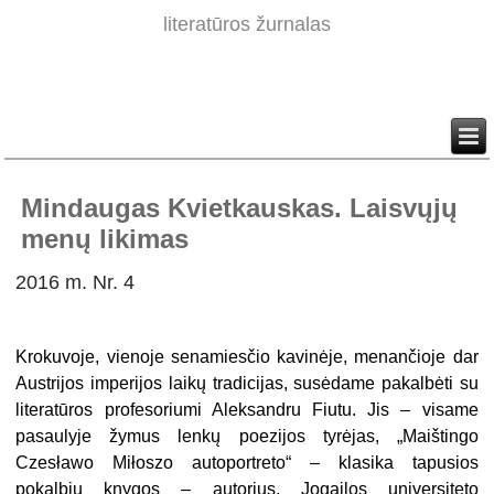
literatūros žurnalas
Mindaugas Kvietkauskas. Laisvųjų
menų likimas
2016 m. Nr. 4
Krokuvoje, vienoje senamiesčio kavinėje, menančioje dar
Austrijos imperijos laikų tradicijas, susėdame pakalbėti su
literatūros profesoriumi Aleksandru Fiutu. Jis – visame
pasaulyje žymus lenkų poezijos tyrėjas, „Maištingo
Czesławo Miłoszo autoportreto“ – klasika tapusios
pokalbių knygos – autorius, Jogailos universiteto