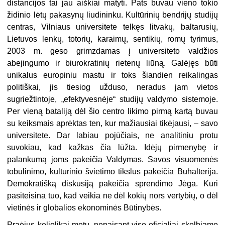
distancijos tai jau aiškiai matyti. Pats buvau vieno tokio
židinio lėtų pakasynų liudininku. Kultūrinių bendrijų studijų
centras, Vilniaus universitete telkęs litvakų, baltarusių,
Lietuvos lenkų, totorių, karaimų, sentikių, romų tyrimus,
2003 m. geso grimzdamas į universiteto valdžios
abejingumo ir biurokratinių rietenų liūną. Galėjęs būti
unikalus europiniu mastu ir toks šiandien reikalingas
politiškai, jis tiesiog užduso, neradus jam vietos
sugriežtintoje, „efektyvesnėje“ studijų valdymo sistemoje.
Per vieną bataliją dėl šio centro likimo pirmą kartą buvau
su keiksmais aprėktas ten, kur mažiausiai tikėjausi, – savo
universitete. Dar labiau pojūčiais, ne analitiniu protu
suvokiau, kad kažkas čia lūžta. Idėjų pirmenybę ir
palankumą joms pakeičia Valdymas. Savos visuomenės
tobulinimo, kultūrinio švietimo tikslus pakeičia Buhalterija.
Demokratišką diskusiją pakeičia sprendimo Jėga. Kuri
pasiteisina tuo, kad veikia ne dėl kokių nors vertybių, o dėl
vietinės ir globalios ekonominės Būtinybės.
Praėjus keliolikai metų, nepaisant viso oficialiai skelbiamo