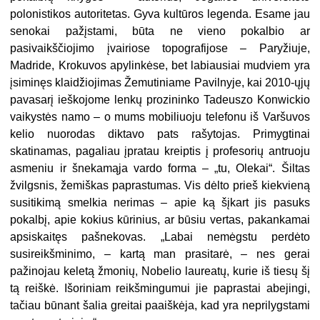
polonistikos autoritetas. Gyva kultūros legenda. Esame jau
senokai pažįstami, būta ne vieno pokalbio ar
pasivaikščiojimo įvairiose topografijose – Paryžiuje,
Madride, Krokuvos apylinkėse, bet labiausiai mudviem yra
įsiminęs klaidžiojimas Žemutiniame Pavilnyje, kai 2010-ųjų
pavasarį ieškojome lenkų prozininko Tadeuszo Konwickio
vaikystės namo – o mums mobiliuoju telefonu iš Varšuvos
kelio nuorodas diktavo pats rašytojas. Primygtinai
skatinamas, pagaliau įpratau kreiptis į profesorių antruoju
asmeniu ir šnekamąja vardo forma – „tu, Olekai“. Šiltas
žvilgsnis, žemiškas paprastumas. Vis dėlto prieš kiekvieną
susitikimą smelkia nerimas – apie ką šįkart jis pasuks
pokalbį, apie kokius kūrinius, ar būsiu vertas, pakankamai
apsiskaitęs pašnekovas. „Labai nemėgstu perdėto
susireikšminimo, – kartą man prasitarė, – nes gerai
pažinojau keletą žmonių, Nobelio laureatų, kurie iš tiesų šį
tą reiškė. Išoriniam reikšmingumui jie paprastai abejingi,
tačiau būnant šalia greitai paaiškėja, kad yra neprilygstami