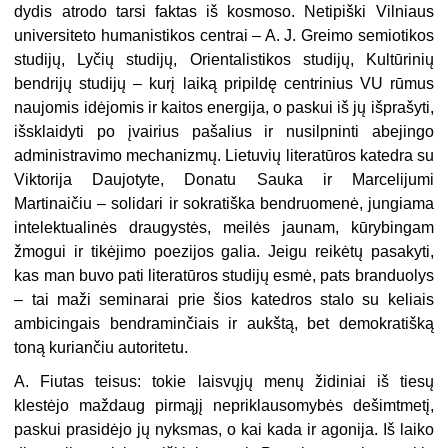
dydis atrodo tarsi faktas iš kosmoso. Netipiški Vilniaus
universiteto humanistikos centrai – A. J. Greimo semiotikos
studijų, Lyčių studijų, Orientalistikos studijų, Kultūrinių
bendrijų studijų – kurį laiką pripildę centrinius VU rūmus
naujomis idėjomis ir kaitos energija, o paskui iš jų išprašyti,
išsklaidyti po įvairius pašalius ir nusilpninti abejingo
administravimo mechanizmų. Lietuvių literatūros katedra su
Viktorija Daujotyte, Donatu Sauka ir Marcelijumi
Martinaičiu – solidari ir sokratiška bendruomenė, jungiama
intelektualinės draugystės, meilės jaunam, kūrybingam
žmogui ir tikėjimo poezijos galia. Jeigu reikėtų pasakyti,
kas man buvo pati literatūros studijų esmė, pats branduolys
– tai maži seminarai prie šios katedros stalo su keliais
ambicingais bendraminčiais ir aukštą, bet demokratišką
toną kuriančiu autoritetu.
A. Fiutas teisus: tokie laisvųjų menų židiniai iš tiesų
klestėjo maždaug pirmąjį nepriklausomybės dešimtmetį,
paskui prasidėjo jų nyksmas, o kai kada ir agonija. Iš laiko