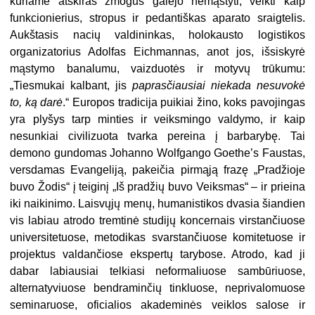
kuriame atskiras žmogus galėjo nemąstyti, veikti kaip
funkcionierius, stropus ir pedantiškas aparato sraigtelis.
Aukštasis nacių valdininkas, holokausto logistikos
organizatorius Adolfas Eichmannas, anot jos, išsiskyrė
mąstymo banalumu, vaizduotės ir motyvų trūkumu:
„Tiesmukai kalbant, jis
paprasčiausiai niekada nesuvokė
to, ką darė
.“ Europos tradicija puikiai žino, koks pavojingas
yra plyšys tarp minties ir veiksmingo valdymo, ir kaip
nesunkiai civilizuota tvarka pereina į barbarybę. Tai
demono gundomas Johanno Wolfgango Goethe’s Faustas,
versdamas Evangeliją, pakeičia pirmąją frazę „Pradžioje
buvo Žodis“ į teiginį „Iš pradžių buvo Veiksmas“ – ir prieina
iki naikinimo. Laisvųjų menų, humanistikos dvasia šiandien
vis labiau atrodo tremtinė studijų koncernais virstančiuose
universitetuose, metodikas svarstančiuose komitetuose ir
projektus valdančiose ekspertų tarybose. Atrodo, kad ji
dabar labiausiai telkiasi neformaliuose sambūriuose,
alternatyviuose bendraminčių tinkluose, neprivalomuose
seminaruose, oficialios akademinės veiklos salose ir