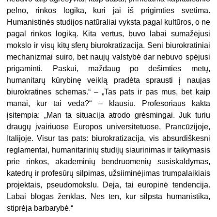
pelno, rinkos logika, kuri jai iš prigimties svetima.
Humanistinės studijos natūraliai vyksta pagal kultūros, o ne
pagal rinkos logiką. Kita vertus, buvo labai sumažėjusi
mokslo ir visų kitų sferų biurokratizacija. Seni biurokratiniai
mechanizmai suiro, bet naujų valstybė dar nebuvo spėjusi
prigaminti. Paskui, maždaug po dešimties metų,
humanitarų kūrybinę veiklą pradėta sprausti į naujas
biurokratines schemas.“ – „Tas pats ir pas mus, bet kaip
manai, kur tai veda?“ – klausiu. Profesoriaus kakta
įsitempia: „Man ta situacija atrodo grėsmingai. Juk turiu
draugų įvairiuose Europos universitetuose, Prancūzijoje,
Italijoje. Visur tas pats: biurokratizacija, vis absurdiškesni
reglamentai, humanitarinių studijų siaurinimas ir taikymasis
prie rinkos, akademinių bendruomenių susiskaldymas,
katedrų ir profesūrų silpimas, užsiiminėjimas trumpalaikiais
projektais, pseudomokslu. Deja, tai europinė tendencija.
Labai blogas ženklas. Nes ten, kur silpsta humanistika,
stiprėja barbarybė.“