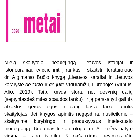
Mielą skaitytoją, neabejingą Lietuvos istorijai ir
istoriografijai, kviečiu imti į rankas ir skaityti literatūrologo
dr. Algimanto Bučio knygą „Lietuvos karaliai ir Lietuvos
karalystė
de facto
ir
de jure
Viduramžių Europoje“ (Vilnius:
Alio, 2019). Taip, knyga stora, net devynių dalių
(septyniasdešimties spaudos lankų), ir ją perskaityti gali tik
atkaklus, geros regos ir daug laisvo laiko turintis
skaitytojas. Jei knygos apimtis negąsdina, nusiteikime –
skaitysime kūrybingo ir produktyvaus intelektualo
monografiją. Būdamas literatūrologu, dr. A. Bučys patyrė
virsmą – tapo istoriku iš pašaukimo, nestokojančiu