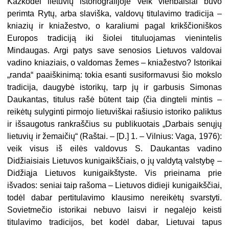
Kažkodėl lietuvių istoriografijoje veik vienbalsiai buvo
perimta Rytų, arba slaviška, valdovų titulavimo tradicija –
kniazių ir kniažestvo, o karaliumi pagal krikščioniškos
Europos tradiciją iki šiolei tituluojamas vienintelis
Mindaugas. Argi patys save senosios Lietuvos valdovai
vadino kniaziais, o valdomas žemes – kniažestvo? Istorikai
„randa“ paaiškinimą: tokia esanti susiformavusi šio mokslo
tradicija, daugybė istorikų, tarp jų ir garbusis Simonas
Daukantas, titulus rašė būtent taip (čia dingteli mintis –
reikėtų sulyginti pirmojo lietuviškai rašiusio istoriko paliktus
ir išsaugotus rankraščius su publikuotais „Darbais senųjų
lietuvių ir žemaičių“ (Raštai. – [D.] 1. – Vilnius: Vaga, 1976):
veik visus iš eilės valdovus S. Daukantas vadino
Didžiaisiais Lietuvos kunigaikščiais, o jų valdytą valstybę –
Didžiąja Lietuvos kunigaikštyste. Vis prieinama prie
išvados: seniai taip rašoma – Lietuvos didieji kunigaikščiai,
todėl dabar pertitulavimo klausimo nereikėtų svarstyti.
Sovietmečio istorikai nebuvo laisvi ir negalėjo keisti
titulavimo tradicijos, bet kodėl dabar, Lietuvai tapus