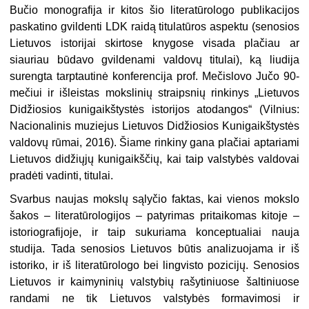
Bučio monografija ir kitos šio literatūrologo publikacijos
paskatino gvildenti LDK raidą titulatūros aspektu (senosios
Lietuvos istorijai skirtose knygose visada plačiau ar
siauriau būdavo gvildenami valdovų titulai), ką liudija
surengta tarptautinė konferencija prof. Mečislovo Jučo 90-
mečiui ir išleistas mokslinių straipsnių rinkinys „Lietuvos
Didžiosios kunigaikštystės istorijos atodangos“ (Vilnius:
Nacionalinis muziejus Lietuvos Didžiosios Kunigaikštystės
valdovų rūmai, 2016). Šiame rinkiny gana plačiai aptariami
Lietuvos didžiųjų kunigaikščių, kai taip valstybės valdovai
pradėti vadinti, titulai.
Svarbus naujas mokslų sąlyčio faktas, kai vienos mokslo
šakos – literatūrologijos – patyrimas pritaikomas kitoje –
istoriografijoje, ir taip sukuriama konceptualiai nauja
studija. Tada senosios Lietuvos būtis analizuojama ir iš
istoriko, ir iš literatūrologo bei lingvisto pozicijų. Senosios
Lietuvos ir kaimyninių valstybių rašytiniuose šaltiniuose
randami ne tik Lietuvos valstybės formavimosi ir