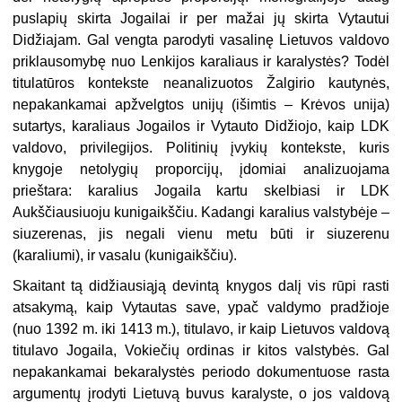
puslapių skirta Jogailai ir per mažai jų skirta Vytautui
Didžiajam. Gal vengta parodyti vasalinę Lietuvos valdovo
priklausomybę nuo Lenkijos karaliaus ir karalystės? Todėl
titulatūros kontekste neanalizuotos Žalgirio kautynės,
nepakankamai apžvelgtos unijų (išimtis – Krėvos unija)
sutartys, karaliaus Jogailos ir Vytauto Didžiojo, kaip LDK
valdovo, privilegijos. Politinių įvykių kontekste, kuris
knygoje netolygių proporcijų, įdomiai analizuojama
prieštara: karalius Jogaila kartu skelbiasi ir LDK
Aukščiausiuoju kunigaikščiu. Kadangi karalius valstybėje –
siuzerenas, jis negali vienu metu būti ir siuzerenu
(karaliumi), ir vasalu (kunigaikščiu).
Skaitant tą didžiausiąją devintą knygos dalį vis rūpi rasti
atsakymą, kaip Vytautas save, ypač valdymo pradžioje
(nuo 1392 m. iki 1413 m.), titulavo, ir kaip Lietuvos valdovą
titulavo Jogaila, Vokiečių ordinas ir kitos valstybės. Gal
nepakankamai bekaralystės periodo dokumentuose rasta
argumentų įrodyti Lietuvą buvus karalyste, o jos valdovą