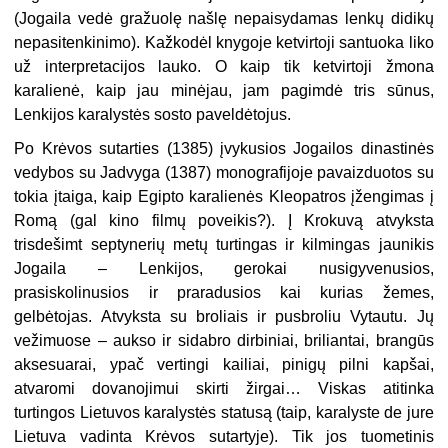
(Jogaila vedė gražuolę našlę nepaisydamas lenkų didikų
nepasitenkinimo). Kažkodėl knygoje ketvirtoji santuoka liko
už interpretacijos lauko. O kaip tik ketvirtoji žmona
karalienė, kaip jau minėjau, jam pagimdė tris sūnus,
Lenkijos karalystės sosto paveldėtojus.
Po Krėvos sutarties (1385) įvykusios Jogailos dinastinės
vedybos su Jadvyga (1387) monografijoje pavaizduotos su
tokia įtaiga, kaip Egipto karalienės Kleopatros įžengimas į
Romą (gal kino filmų poveikis?). Į Krokuvą atvyksta
trisdešimt septynerių metų turtingas ir kilmingas jaunikis
Jogaila – Lenkijos, gerokai nusigyvenusios,
prasiskolinusios ir praradusios kai kurias žemes,
gelbėtojas. Atvyksta su broliais ir pusbroliu Vytautu. Jų
vežimuose – aukso ir sidabro dirbiniai, briliantai, brangūs
aksesuarai, ypač vertingi kailiai, pinigų pilni kapšai,
atvaromi dovanojimui skirti žirgai… Viskas atitinka
turtingos Lietuvos karalystės statusą (taip, karalyste de jure
Lietuva vadinta Krėvos sutartyje). Tik jos tuometinis