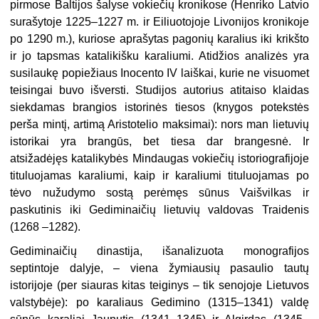
pirmose Baltijos šalyse vokiečių kronikose (Henriko Latvio
surašytoje 1225–1227 m. ir Eiliuotojoje Livonijos kronikoje
po 1290 m.), kuriose aprašytas pagonių karalius iki krikšto
ir jo tapsmas katalikišku karaliumi. Atidžios analizės yra
susilaukę popiežiaus Inocento IV laiškai, kurie ne visuomet
teisingai buvo išversti. Studijos autorius atitaiso klaidas
siekdamas brangios istorinės tiesos (knygos potekstės
perša mintį, artimą Aristotelio maksimai): nors man lietuvių
istorikai yra brangūs, bet tiesa dar brangesnė. Ir
atsižadėjęs katalikybės Mindaugas vokiečių istoriografijoje
tituluojamas karaliumi, kaip ir karaliumi tituluojamas po
tėvo nužudymo sostą perėmęs sūnus Vaišvilkas ir
paskutinis iki Gediminaičių lietuvių valdovas Traidenis
(1268 –1282).
Gediminaičių dinastija, išanalizuota monografijos
septintoje dalyje, – viena žymiausių pasaulio tautų
istorijoje (per siauras kitas teiginys – tik senojoje Lietuvos
valstybėje): po karaliaus Gedimino (1315–1341) valdę