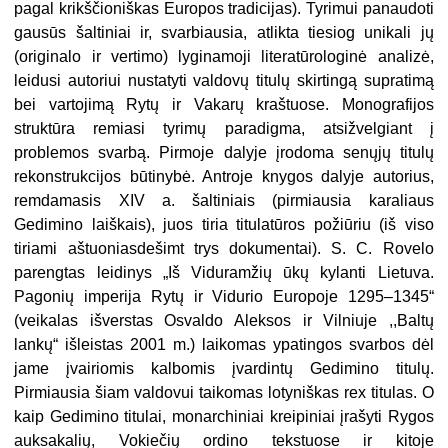
pagal krikščioniškas Europos tradicijas). Tyrimui panaudoti
gausūs šaltiniai ir, svarbiausia, atlikta tiesiog unikali jų
(originalo ir vertimo) lyginamoji literatūrologinė analizė,
leidusi autoriui nustatyti valdovų titulų skirtingą supratimą
bei vartojimą Rytų ir Vakarų kraštuose. Monografijos
struktūra remiasi tyrimų paradigma, atsižvelgiant į
problemos svarbą. Pirmoje dalyje įrodoma senųjų titulų
rekonstrukcijos būtinybė. Antroje knygos dalyje autorius,
remdamasis XIV a. šaltiniais (pirmiausia karaliaus
Gedimino laiškais), juos tiria titulatūros požiūriu (iš viso
tiriami aštuoniasdešimt trys dokumentai). S. C. Rovelo
parengtas leidinys „Iš Viduramžių ūkų kylanti Lietuva.
Pagonių imperija Rytų ir Vidurio Europoje 1295–1345“
(veikalas išverstas Osvaldo Aleksos ir Vilniuje ,,Baltų
lankų“ išleistas 2001 m.) laikomas ypatingos svarbos dėl
jame įvairiomis kalbomis įvardintų Gedimino titulų.
Pirmiausia šiam valdovui taikomas lotyniškas rex titulas. O
kaip Gedimino titulai, monarchiniai kreipiniai įrašyti Rygos
auksakalių, Vokiečių ordino tekstuose ir kitoje