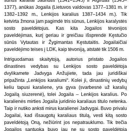
sūnūs karaliai Jaunutis (1341–1345) ir Algirdas (1345–
1377), anūkas Jogaila (Lietuvos valdovas 1377–1381 m. ir
1382–1392 m., Lenkijos karalius 1387–1434 m.). Tik
ketvirta žmona jam pagimdė tris sūnus, Lenkijos karalystės
sosto paveldėtojus. Kas kita Jogailos tėvonijos
paveldėjimas, kurį geriau ir greičiau išsprendė Kęstučio
sūnūs Vytautas ir Žygimantas Kęstutaitis. Jogailaičiai
paveldėjimo teises į LDK, kaip tėvoniją, atstatė tik 1506 m.
Intriguodamas skaitytoją, autorius pristato Jogailos
dinastines vedybas su Lenkijos sosto paveldėtoja
dvylikamete Jadvyga Anžujiete, tada jau juridiškai
pripažinta „Lenkijos karaliumi“. Kolei ji, dinastinių vedybų
keliu tapusi karaliene, yra gyva (svarbesnė už karalių
Jogailą siuzerenė), tolei Jogaila – Lenkijos karalius. Po
karalienės mirties Jogaila juridinio karaliaus titulo netenka.
Taip ir nutiko anksti mirus karalienei Jadvygai. Buvo privalu
Jogailai, kad išsaugotų karaliaus titulą, vesti kitą sosto
paveldėtoją Oną, nežiūrint jos nepatrauklumo. Tik trečia
Jogailos santuoka buvo jau ne su sosto paveldėtoja