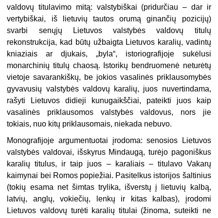
valdovų titulavimo mitą: valstybiškai (pridurčiau – dar ir
vertybiškai, iš lietuvių tautos orumą ginančių pozicijų)
svarbi senųjų Lietuvos valstybės valdovų titulų
rekonstrukcija, kad būtų užbaigta Lietuvos karalių, vadintų
kniaziais ar djukais, „byla“, istoriografijoje sukėlusi
monarchinių titulų chaosą. Istorikų bendruomenė neturėtų
vietoje savarankiškų, be jokios vasalinės priklausomybės
gyvavusių valstybės valdovų karalių, juos nuvertindama,
rašyti Lietuvos didieji kunugaikščiai, pateikti juos kaip
vasalinės priklausomos valstybės valdovus, nors jie
tokiais, nuo kitų priklausomais, niekada nebuvo.
Monografijoje argumentuotai įrodoma: senosios Lietuvos
valstybės valdovai, išskyrus Mindaugą, turėjo pagoniškus
karalių titulus, ir taip juos – karaliais – titulavo Vakarų
kaimynai bei Romos popiežiai. Pasitelkus istorijos šaltinius
(tokių esama net šimtas trylika, išverstų į lietuvių kalbą,
latvių, anglų, vokiečių, lenkų ir kitas kalbas), įrodomi
Lietuvos valdovų turėti karalių titulai (žinoma, suteikti ne