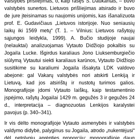
valstybės prišliejimas, o, kaip rašęs S. Daukantas, – buvo
valstybės sunertos. Lietuvos prišliejimas atsirado ir buvo
de jure įteisinamas su naujomis unijomis, kas išanalizuota
prof. E. Gudavičiaus „Lietuvos istorijoje. Nuo seniausių
laikų iki 1569 metų“ (T. 1. – Vilnius: Lietuvos rašytojų
sąjungos leidykla, 1999). A. Bučio studijoje naujai
(nelauktai) analizuojamas Vytauto Didžiojo pokalbis su
Jogaila Lucke. Išgirdus karaliaus Jono Liuksemburgiečio
siūlymą Vytautui siekti karaliaus karūnos, Vytauto Didžiojo
susitikime su karaliumi Jogaila išsakyta LDK valdovo
abejonė: gal Vakarų valstybės nori atskirti Lenkiją ir
Lietuvą, kad jos atsirištų ir nustotų turimos galios.
Monografijoje įdomi Vytauto laiškų, kaip testamentinio
įspėjimo, rašytų Jogailai 1429 m. gegužės 3 ir gegužės 24
d., interpretacija – diagnozuotas Lenkijos karalystei
pavojus (p. 340–341).
Ir vis dėlto monografijoje Vytauto asmenybės ir valstybės
valdymo didybė, palyginus su Jogaila, atrodo „nukentėjusi“
dėl netolygių aprėpties proporcijų: monografijoje daug