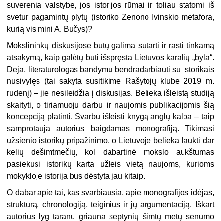
suverenia valstybe, jos istorijos rūmai ir toliau statomi iš
svetur pagamintų plytų (istoriko Zenono Ivinskio metafora,
kurią vis mini A. Bučys)?
Mokslininkų diskusijose būtų galima sutarti ir rasti tinkamą
atsakymą, kaip galėtų būti išspręsta Lietuvos karalių „byla“.
Deja, literatūrologas bandymu bendradarbiauti su istorikais
nusivylęs (tai sakyta susitikime Rašytojų klube 2019 m.
rudenį) – jie nesileidžia į diskusijas. Belieka išleistą studiją
skaityti, o tiriamuoju darbu ir naujomis publikacijomis šią
koncepciją platinti. Svarbu išleisti knygą anglų kalba – taip
samprotauja autorius baigdamas monografiją. Tikimasi
užsienio istorikų pripažinimo, o Lietuvoje belieka laukti dar
kelių dešimtmečių, kol dabartinė mokslo aukštumas
pasiekusi istorikų karta užleis vietą naujoms, kurioms
mokykloje istorija bus dėstyta jau kitaip.
O dabar apie tai, kas svarbiausia, apie monografijos idėjas,
struktūrą, chronologiją, teiginius ir jų argumentaciją. Iškart
autorius lyg taranu griauna septynių šimtų metų senumo