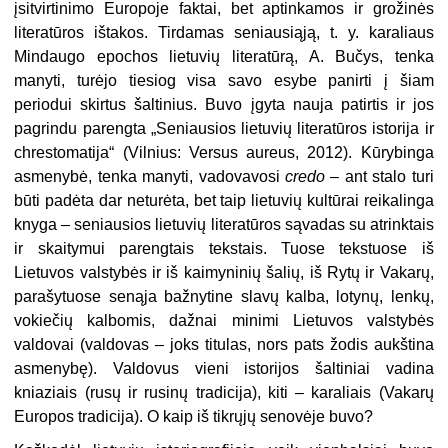
įsitvirtinimo Europoje faktai, bet aptinkamos ir grožinės
literatūros ištakos. Tirdamas seniausiąją, t. y. karaliaus
Mindaugo epochos lietuvių literatūrą, A. Bučys, tenka
manyti, turėjo tiesiog visa savo esybe panirti į šiam
periodui skirtus šaltinius. Buvo įgyta nauja patirtis ir jos
pagrindu parengta „Seniausios lietuvių literatūros istorija ir
chrestomatija“ (Vilnius: Versus aureus, 2012). Kūrybinga
asmenybė, tenka manyti, vadovavosi
credo
– ant stalo turi
būti padėta dar neturėta, bet taip lietuvių kultūrai reikalinga
knyga – seniausios lietuvių literatūros sąvadas su atrinktais
ir skaitymui parengtais tekstais. Tuose tekstuose iš
Lietuvos valstybės ir iš kaimyninių šalių, iš Rytų ir Vakarų,
parašytuose senąja bažnytine slavų kalba, lotynų, lenkų,
vokiečių kalbomis, dažnai minimi Lietuvos valstybės
valdovai (valdovas – joks titulas, nors pats žodis aukština
asmenybę). Valdovus vieni istorijos šaltiniai vadina
kniaziais (rusų ir rusinų tradicija), kiti – karaliais (Vakarų
Europos tradicija). O kaip iš tikrųjų senovėje buvo?