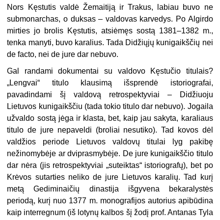
Nors Kęstutis valdė Žemaitiją ir Trakus, labiau buvo ne
submonarchas, o duksas – valdovas karvedys. Po Algirdo
mirties jo brolis Kęstutis, atsiėmęs sostą 1381–1382 m.,
tenka manyti, buvo karalius. Tada Didžiųjų kunigaikščių nei
de facto, nei de jure dar nebuvo.
Gal randami dokumentai su valdovo Kęstučio titulais?
„Lengvai“ titulo klausimą išsprendė istoriografai,
pavadindami šį valdovą retrospektyviai – Didžiuoju
Lietuvos kunigaikščiu (tada tokio titulo dar nebuvo). Jogaila
užvaldo sostą jėga ir klasta, bet, kaip jau sakyta, karaliaus
titulo de jure nepaveldi (broliai nesutiko). Tad kovos dėl
valdžios periode Lietuvos valdovų titulai lyg pakibę
nežinomybėje ar dviprasmybėje. De jure kunigaikščio titulo
dar nėra (jis retrospektyviai „suteiktas“ istoriografų), bet po
Krėvos sutarties neliko de jure Lietuvos karalių. Tad kurį
metą Gediminaičių dinastija išgyvena bekaralystės
periodą, kurį nuo 1377 m. monografijos autorius apibūdina
kaip interregnum (iš lotynų kalbos šį žodį prof. Antanas Tyla