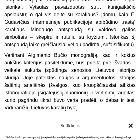
istorikai, Vytautas pavaizduotas su… kunigaikščio
apsiaustu; o gal vis dėlto su karaliaus? Įdomu, kaip E.
Gudavičius internetinėje publikacijoje apibūdino „rastą“
karaliaus Mindaugo antspaudą su valdovo galios
simboliais – skeptru ir rutuliu su kryžiumi. Istorikas šį
antspaudą laikė greičiausiai vėliau padirbtu, sufalsifikuotu).
Vertinant Algimanto Bučio monografiją, kad ir kokius
aukštus kriterijus pasitelktume, bus prieita prie išvados –
veikale sukurta įspūdinga senosios Lietuvos istorijos
studija. Joje pateiktos naujos ir argumentuotos istorijos
šaltinių analitinės įžvalgos, kuo kruopščiausiai atliktas
istoriografijoje įsigalėjusių nuomonių ir vertinimų auditas,
kurio pagrindu tikrai buvo verta pradėti, o dabar ir tęsti
Viduramžių Lietuvos karalių bylą.
Sutikimas
Siekdami teikti geriausią patirtį, įrenginio informacijai saugoti ir (arba) pasiekti naudojame tokias technologijas kaip