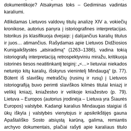
dokumentikoje? Atsakymas toks – Gediminas vadintas
karaliumi.
Atlikdamas Lietuvos valdovų titulų analizę XIV a. vokiečių
kronikose, autorius panyra į istoriografines interpretacijas.
Istorikus jis klasifikuoja dvejaip: į dalijančius karalių titulus
ir juos… atimančius. Rašydamas apie Lietuvos Didžiosios
Kunigaikštystės „atsiradimą“ (1263–1386), vadina tokią
istoriografų interpretaciją retrospektyviniu miražu, kritikuoja
istorinės tiesos neatitinkantį teiginį: „<…> lietuviai niekados
neturėjo kitų karalių, išskyrus vienintelį Mindaugą“ (p. 77).
Būtent iš slaviškų metraščių (rusinų ir rusų) į Lietuvos
istoriografiją buvo perimti slaviškos kilmės titulai kniazj ir
velikij kniazj, kniažestvo ir velikoje kniažestvo (p. 79).
Lietuva – Europos (autorius įrodinėja – Lietuva yra Šiaurės
Europos) valstybė. Kadangi karalius Mindaugas staigiai iš
ūkų iškyla į valstybės vienytojus ir apsikrikštijęs gauna
Apaštališko Sosto atsiųstą karūną, galima, remiantis
archyvo dokumentais, plačiai rašyti apie karaliaus titulo