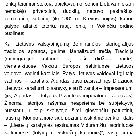
lenkų teiginiai stokoja objektyvumo: senoji Lietuva niekam
nemokėjo priverstinių duoklių, nebuvo pasirašiusi
žeminančių sutarčių (iki 1385 m. Krėvos unijos), karine
galybe atlaikė totorių, rusų, lenkų ir Vokiečių ordino
puolimus.
Kai Lietuvos valstybingumą žeminančios istoriografijos
tradicijos aptartos, galima išanalizuoti trečią Tradiciją
(monografijos autorius ją rašo didžiąja raide):
vienalaikiuose Vakarų Europos šaltiniuose Lietuvos
valdovai vadinti karaliais. Patys Lietuvos valdovai irgi taip
vadinosi – karaliais. Algirdas buvo pasivadinęs Didžiuoju
Lietuvos karaliumi, o santykyje su Bizantija – imperatoriumi
(jis, Algirdas, – tolygus Bizantijos imperatoriui valdovas).
Žinoma, istorijos rašymas neapsieina be subjektyvių
nuostatų ir taip skaitytojo širdį glostančių patriotinių
jausmų. Monografijoje šiuo požiūriu išskirtinė penktoji dalis
– „Lietuvių karalystės tęstinumas Viduramžių istoriniuose
šaltiniuose (lotynų ir vokiečių kalbomis)“, visų pirma