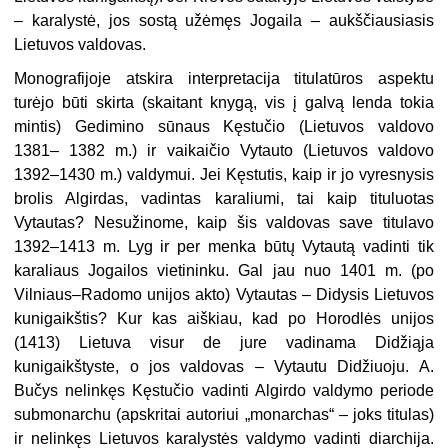
– karalystė, jos sostą užėmęs Jogaila – aukščiausiasis
Lietuvos valdovas.
Monografijoje atskira interpretacija titulatūros aspektu
turėjo būti skirta (skaitant knygą, vis į galvą lenda tokia
mintis) Gedimino sūnaus Kęstučio (Lietuvos valdovo
1381– 1382 m.) ir vaikaičio Vytauto (Lietuvos valdovo
1392–1430 m.) valdymui. Jei Kęstutis, kaip ir jo vyresnysis
brolis Algirdas, vadintas karaliumi, tai kaip tituluotas
Vytautas? Nesužinome, kaip šis valdovas save titulavo
1392–1413 m. Lyg ir per menka būtų Vytautą vadinti tik
karaliaus Jogailos vietininku. Gal jau nuo 1401 m. (po
Vilniaus–Radomo unijos akto) Vytautas – Didysis Lietuvos
kunigaikštis? Kur kas aiškiau, kad po Horodlės unijos
(1413) Lietuva visur de jure vadinama Didžiąja
kunigaikštyste, o jos valdovas – Vytautu Didžiuoju. A.
Bučys nelinkęs Kęstučio vadinti Algirdo valdymo periode
submonarchu (apskritai autoriui „monarchas“ – joks titulas)
ir nelinkęs Lietuvos karalystės valdymo vadinti diarchija.