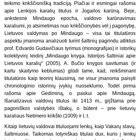
teikimo krikščionišką tradiciją. Plačiai ir esmingai rašoma
apie Lenkijos karalių titulus ir Jogailos karūną. Beje,
ankstesnė Mindaugo epocha, valdovo karūnavimas
karaliumi, jo atsimetimas nuo krikščionybės vėl į pagonybę,
Lietuvos valdymas po Mindaugo – visa tai titulatūros
aspektu įmanoma analizuoti turint šaltinių pagrindu atliktus
prof. Edvardo Gudavičiaus tyrimus (monografijas) ir istorikų
kolektyvinį leidinį „Mindaugo knyga. Istorijos šaltiniai apie
Lietuvos karalių“ (2005). A. Bučio knygos savitumas (ir
kartu skaitymo keblumas) glūdi tame, kad, reikšminant
titulatūros kaip teorinį klausimą, ne visur įmanoma paisyti
chronologinio istorinių įvykių nuoseklumo. Todėl pirma
rašoma apie Gediminą, o paskui apie Mindaugą.
Išanalizavus valdovų titulus iki 1413 m., grįžtama prie
pagoniškos valstybės ištakų, o būtent – prie lietuvių
karaliaus Netimero krikšto (1009) ir t. t.
Kitaip lietuvių valdovai tituluojami lenkų, kaip Vakarų slavų,
šaltiniuose. Taikomas lotyniškas titulas dux, kuris į lenkų