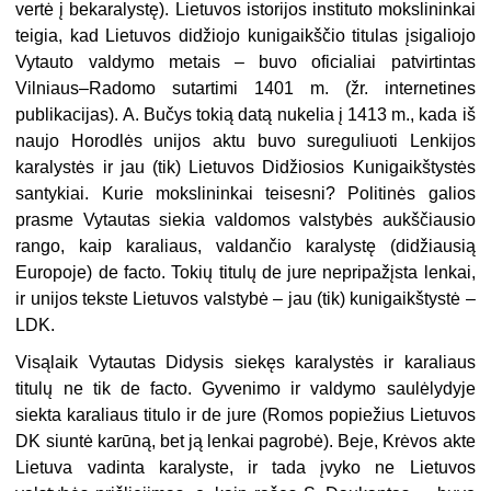
vertė į bekaralystę). Lietuvos istorijos instituto mokslininkai
teigia, kad Lietuvos didžiojo kunigaikščio titulas įsigaliojo
Vytauto valdymo metais – buvo oficialiai patvirtintas
Vilniaus–Radomo sutartimi 1401 m. (žr. internetines
publikacijas). A. Bučys tokią datą nukelia į 1413 m., kada iš
naujo Horodlės unijos aktu buvo sureguliuoti Lenkijos
karalystės ir jau (tik) Lietuvos Didžiosios Kunigaikštystės
santykiai. Kurie mokslininkai teisesni? Politinės galios
prasme Vytautas siekia valdomos valstybės aukščiausio
rango, kaip karaliaus, valdančio karalystę (didžiausią
Europoje) de facto. Tokių titulų de jure nepripažįsta lenkai,
ir unijos tekste Lietuvos valstybė – jau (tik) kunigaikštystė –
LDK.
Visąlaik Vytautas Didysis siekęs karalystės ir karaliaus
titulų ne tik de facto. Gyvenimo ir valdymo saulėlydyje
siekta karaliaus titulo ir de jure (Romos popiežius Lietuvos
DK siuntė karūną, bet ją lenkai pagrobė). Beje, Krėvos akte
Lietuva vadinta karalyste, ir tada įvyko ne Lietuvos