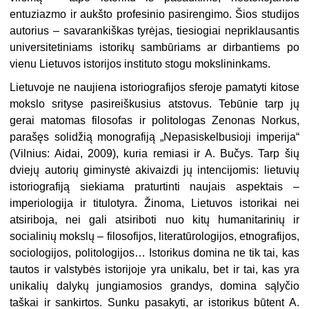
entuziazmo ir aukšto profesinio pasirengimo. Šios studijos
autorius – savarankiškas tyrėjas, tiesiogiai nepriklausantis
universitetiniams istorikų sambūriams ar dirbantiems po
vienu Lietuvos istorijos instituto stogu mokslininkams.
Lietuvoje ne naujiena istoriografijos sferoje pamatyti kitose
mokslo srityse pasireiškusius atstovus. Tebūnie tarp jų
gerai matomas filosofas ir politologas Zenonas Norkus,
parašęs solidžią monografiją „Nepasiskelbusioji imperija“
(Vilnius: Aidai, 2009), kuria remiasi ir A. Bučys. Tarp šių
dviejų autorių giminystė akivaizdi jų intencijomis: lietuvių
istoriografiją siekiama praturtinti naujais aspektais –
imperiologija ir titulotyra. Žinoma, Lietuvos istorikai nei
atsiriboja, nei gali atsiriboti nuo kitų humanitarinių ir
socialinių mokslų – filosofijos, literatūrologijos, etnografijos,
sociologijos, politologijos… Istorikus domina ne tik tai, kas
tautos ir valstybės istorijoje yra unikalu, bet ir tai, kas yra
unikalių dalykų jungiamosios grandys, domina sąlyčio
taškai ir sankirtos. Sunku pasakyti, ar istorikus būtent A.