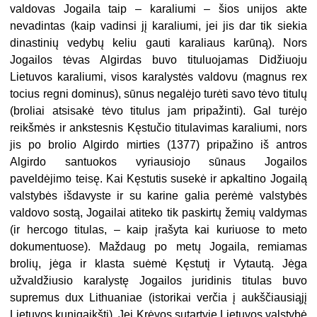
valdovas Jogaila taip – karaliumi – šios unijos akte
nevadintas (kaip vadinsi jį karaliumi, jei jis dar tik siekia
dinastinių vedybų keliu gauti karaliaus karūną). Nors
Jogailos tėvas Algirdas buvo tituluojamas Didžiuoju
Lietuvos karaliumi, visos karalystės valdovu (magnus rex
tocius regni dominus), sūnus negalėjo turėti savo tėvo titulų
(broliai atsisakė tėvo titulus jam pripažinti). Gal turėjo
reikšmės ir ankstesnis Kęstučio titulavimas karaliumi, nors
jis po brolio Algirdo mirties (1377) pripažino iš antros
Algirdo santuokos vyriausiojo sūnaus Jogailos
paveldėjimo teisę. Kai Kęstutis susekė ir apkaltino Jogailą
valstybės išdavyste ir su karine galia perėmė valstybės
valdovo sostą, Jogailai atiteko tik paskirtų žemių valdymas
(ir hercogo titulas, – kaip įrašyta kai kuriuose to meto
dokumentuose). Maždaug po metų Jogaila, remiamas
brolių, jėga ir klasta suėmė Kęstutį ir Vytautą. Jėga
užvaldžiusio karalystę Jogailos juridinis titulas buvo
supremus dux Lithuaniae (istorikai verčia į aukščiausiąjį
Lietuvos kunigaikštį). Jei Krėvos sutartyje Lietuvos valstybė