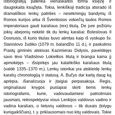
istoriografiją patenka vienaskaitos forma księžę ir
daugiskaita ksiąžęta. Tokia, lenkiškoji tradicija atsirado iš
dramatiškos lenkų patirties – nesėkmingų bandymų iš
Romos kurijos arba iš Šventosios vokiečių tautos Romos
imperatoriaus gauti karaliaus (rex) titulą. De jure požiūriu
jokių abejonių nekėlė tik du lenkų karaliai: Boleslovas II
Dosnusis, iš kurio titulas buvo atimtas kaip iš vyskupo šv.
Stanislovo žudiko (1079 m. balandžio 11 d.), ir paskutinis
Piastų giminės atstovas Kazimieras Didysis, paveldėjęs
savo tėvo Vladislovo Lokietkos titulą ir brangia kaina jį
apmokėjęs – išsipirkęs jau katalikiško karaliaus titulą
(valdė 1335–1370 m.). Lenkų istorikai yra atskleidę lenkų
karalių chronologiją ir statusą. A. Bučys dar kartą daug ką
aprėpia, išanalizuoja ir įtaigiai perpasakoja. Regis,
originaliausi knygos puslapiai skirti tiems lenkų
istoriografams, kurie, vadovaudamiesi patriotiniais
jausmais, retrospektyviai visus Lenkijos valdovus vadino ir
vadina karaliais, o lietuvių valdovus – tik duxais (tolygu
kunigaikščiais), t. y. priklausomais nuo kitų valdovais. Tokie