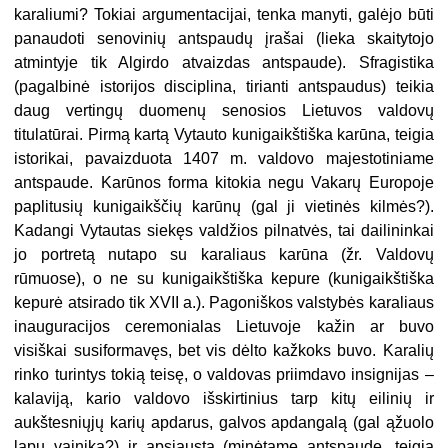
karaliumi? Tokiai argumentacijai, tenka manyti, galėjo būti
panaudoti senovinių antspaudų įrašai (lieka skaitytojo
atmintyje tik Algirdo atvaizdas antspaude). Sfragistika
(pagalbinė istorijos disciplina, tirianti antspaudus) teikia
daug vertingų duomenų senosios Lietuvos valdovų
titulatūrai. Pirmą kartą Vytauto kunigaikštiška karūna, teigia
istorikai, pavaizduota 1407 m. valdovo majestotiniame
antspaude. Karūnos forma kitokia negu Vakarų Europoje
paplitusių kunigaikščių karūnų (gal ji vietinės kilmės?).
Kadangi Vytautas siekęs valdžios pilnatvės, tai dailininkai
jo portretą nutapo su karaliaus karūna (žr. Valdovų
rūmuose), o ne su kunigaikštiška kepure (kunigaikštiška
kepurė atsirado tik XVII a.). Pagoniškos valstybės karaliaus
inauguracijos ceremonialas Lietuvoje kažin ar buvo
visiškai susiformavęs, bet vis dėlto kažkoks buvo. Karalių
rinko turintys tokią teisę, o valdovas priimdavo insignijas –
kalaviją, kario valdovo išskirtinius tarp kitų eilinių ir
aukštesniųjų karių apdarus, galvos apdangalą (gal ąžuolo
lapų vainiką?) ir apsiaustą (minėtame antspaude, teigia