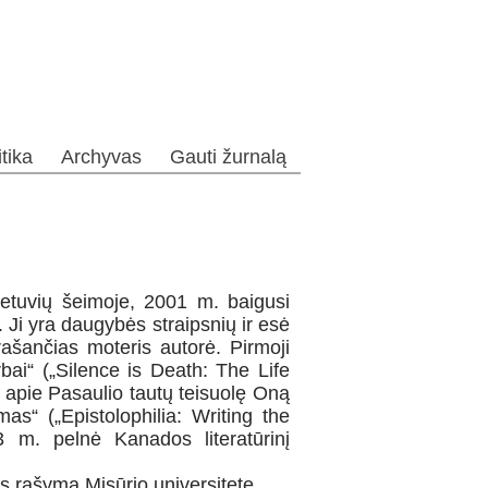
itika
Archyvas
Gauti žurnalą
lietuvių šeimoje, 2001 m. baigusi
. Ji yra daugybės straipsnių ir esė
 rašančias moteris autorė. Pirmoji
bai“ („Silence is Death: The Life
apie Pasaulio tautų teisuolę Oną
as“ („Epistolophilia: Writing the
 m. pelnė Kanados literatūrinį
s rašymą Misūrio universitete.