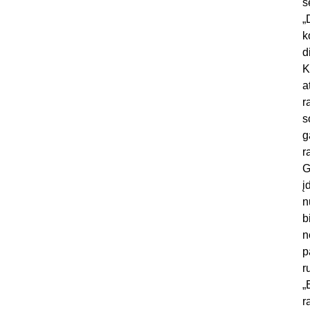
š
„
k
d
K
a
r
s
g
r
G
į
n
b
n
p
r
„
r