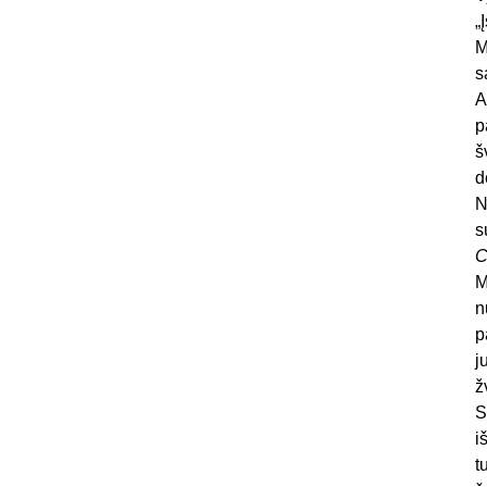
„
M
s
A
p
š
d
N
s
C
M
n
p
j
ž
S
i
t