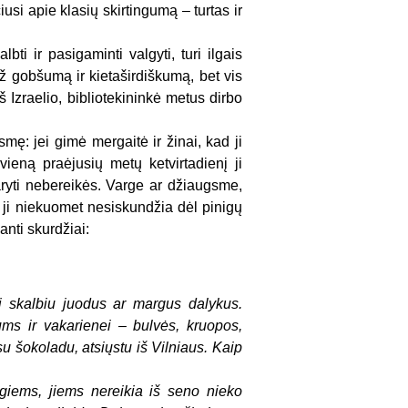
usi apie klasių skirtingumą – turtas ir
ti ir pasigaminti valgyti, turi ilgais
už gobšumą ir kietaširdiškumą, bet vis
š Izraelio, bibliotekininkė metus dirbo
smę: jei gimė mergaitė ir žinai, kad ji
kvieną praėjusių metų ketvirtadienį ji
ryti nebereikės. Varge ar džiaugsme,
 ji niekuomet nesiskundžia dėl pinigų
anti skurdžiai:
i skalbiu juodus ar margus dalykus.
ums ir vakarienei – bulvės, kruopos,
su šokoladu, atsiųstu iš Vilniaus. Kaip
ingiems, jiems nereikia iš seno nieko