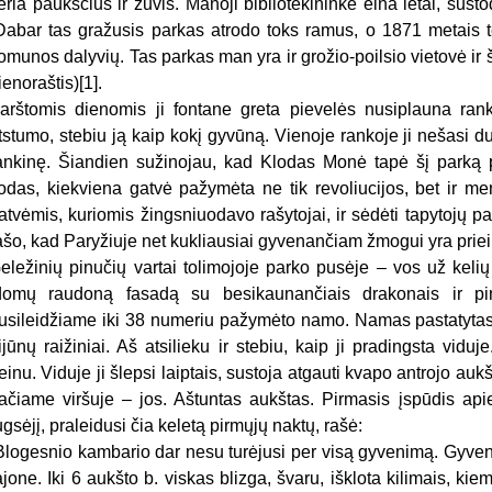
eria paukščius ir žuvis. Manoji bibliotekininkė eina lėtai, sus
Dabar tas gražusis parkas atrodo toks ramus, o 1871 metais 
omunos dalyvių. Tas parkas man yra ir grožio-poilsio vietovė ir 
ienoraštis)[1].
arštomis dienomis ji fontane greta pievelės nusiplauna rank
tstumo, stebiu ją kaip kokį gyvūną. Vienoje rankoje ji nešasi d
ankinę. Šiandien sužinojau, kad Klodas Monė tapė šį parką p
odas, kiekviena gatvė pažymėta ne tik revoliucijos, bet ir men
atvėmis, kuriomis žingsniuodavo rašytojai, ir sėdėti tapytojų 
ašo, kad Paryžiuje net kukliausiai gyvenančiam žmogui yra priei
eležinių pinučių vartai tolimojoje parko pusėje – vos už kel
domų raudoną fasadą su besikaunančiais drakonais ir pi
usileidžiame iki 38 numeriu pažymėto namo. Namas pastatytas 
ijūnų raižiniai. Aš atsilieku ir stebiu, kaip ji pradingsta viduj
einu. Viduje ji šlepsi laiptais, sustoja atgauti kvapo antrojo aukš
ačiame viršuje – jos. Aštuntas aukštas. Pirmasis įspūdis ap
ugsėjį, praleidusi čia keletą pirmųjų naktų, rašė:
Blogesnio kambario dar nesu turėjusi per visą gyvenimą. Gyve
ajone. Iki 6 aukšto b. viskas blizga, švaru, išklota kilimais, kie