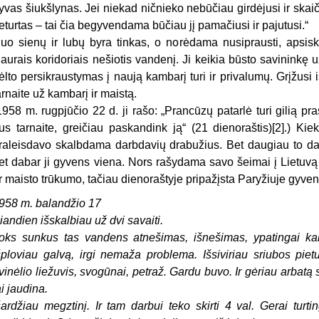
yvas šiukšlynas. Jei niekad ničnieko nebūčiau girdėjusi ir skaiči
eturtas – tai čia begyvendama būčiau jį pamačiusi ir pajutusi.“
uo sienų ir lubų byra tinkas, o norėdama nusiprausti, apsiskalb
iaurais koridoriais nešiotis vandenį. Ji keikia būsto savininkę 
ėlto persikraustymas į naują kambarį turi ir privalumų. Grįžusi i
arnaite už kambarį ir maistą.
1958 m. rugpjūčio 22 d. ji rašo: „Prancūzų patarlė turi gilią pra
us tarnaite, greičiau paskandink ją“ (21 dienoraštis)[2].) Kie
raleisdavo skalbdama darbdavių drabužius. Bet daugiau to da
et dabar ji gyvens viena. Nors rašydama savo šeimai į Lietuvą
r maisto trūkumo, tačiau dienoraštyje pripažįsta Paryžiuje gyven
958 m. balandžio 17
iandien išskalbiau už dvi savaiti.
oks sunkus tas vandens atnešimas, išnešimas, ypatingai ka
šploviau galvą, irgi nemaža problema. Išsiviriau sriubos piet
vinėlio liežuvis, svogūnai, petraž. Gardu buvo. Ir gėriau arbatą 
ai jaudina.
šardžiau megztinį. Ir tam darbui teko skirti 4 val. Gerai turt