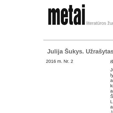
literatūros žu
Julija Šukys. Užrašyt
2016 m. Nr. 2
I
J
l
a
k
a
Š
L
a
J