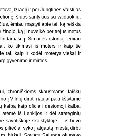
uvą, Izraelį ir per Jungtines Valstijas
elionę, šiuos santykius su vaiduokliu,
ius, ėmiau mąstyti apie tai, ką reiškia
 žinojo, ką ji nuveikė per trejus metus
indamasi į Šimaitės istoriją, ėmiau
i, ko tikimasi iš moters ir kaip tie
e tai, kaip ir kodėl moterys viešai ir
rp gyvenimo ir mirties.
rbui, chroniškiems skausmams, laiškų
no į Vilnių dirbti naujai pakrikštytame
ų kalbą kaip oficiali dėstomoji kalba.
 atėmė iš Lenkijos ir dėl strateginių
ė savotiškoje skaistykloje – jis buvo
os piliečiai vyko į atgautą miestą dirbti
0 m. birželį, Sovietų Sąjunga okupavo