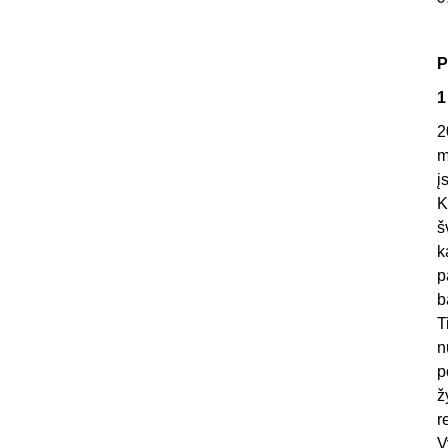
P
1
2
m
į
K
š
k
p
b
T
n
p
ž
r
V