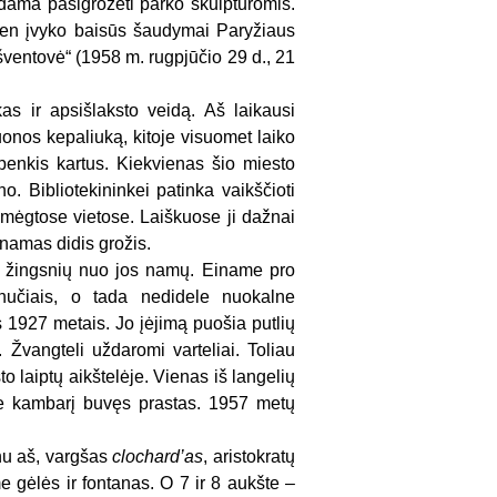
todama pasigrožėti parko skulptūromis.
ten įvyko baisūs šaudymai Paryžiaus
šventovė“ (1958 m. rugpjūčio 29 d., 21
as ir apsišlaksto veidą. Aš laikausi
uonos kepaliuką, kitoje visuomet laiko
enkis kartus. Kiekvienas šio miesto
o. Bibliotekininkei patinka vaikščioti
pamėgtose vietose. Laiškuose ji dažnai
namas didis grožis.
ių žingsnių nuo jos namų. Einame pro
nučiais, o tada nedidele nuokalne
1927 metais. Jo įėjimą puošia putlių
e. Žvangteli uždaromi varteliai. Toliau
to laiptų aikštelėje. Vienas iš langelių
ie kambarį buvęs prastas. 1957 metų
nu aš, vargšas
clochard’as
, aristokratų
me gėlės ir fontanas. O 7 ir 8 aukšte –