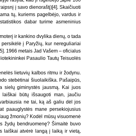
raipsnį į savo dienoraštį)[4]. Skaičiuoti
dama tų, kuriems pagelbėjo, vardus ir
 statistikos dabar turime asmeninius
oterį ir kankino dvylika dienų, o tada
persikėlė į Paryžių, kur nereguliariai
[5]. 1966 metais Jad Vašem – oficialus
liotekininkei Pasaulio Tautų Teisuolės
elės lietuvių kalbos ritmu ir žodynu.
odo stebėtinai šiuolaikiška. Pašaipūs,
epia sielų giminystės jausmą. Kai juos
e laiškai būtų išsaugoti man, jaučiu
svarbiausia ne tai, ką aš galiu dėl jos
pat paauglystės mane persekiojusius
k daug žmonių? Kodėl mūsų visuomenė
uvos žydų bendruomenę? Šimaitė buvo
 laiškai atvėrė langą į laiką ir vietą,