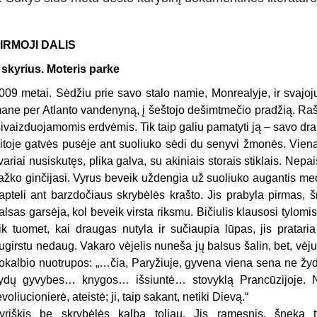
IRMOJI DALIS
 skyrius. Moteris parke
009 metai. Sėdžiu prie savo stalo namie, Monrealyje, ir svajoj
ane per Atlanto vandenyną, į šeštojo dešimtmečio pradžią. Rašy
sivaizduojamomis erdvėmis. Tik taip galiu pamatyti ją – savo dra
itoje gatvės pusėje ant suoliuko sėdi du senyvi žmonės. Vienas
variai nusiskutęs, plika galva, su akiniais storais stiklais. Nepa
ažko ginčijasi. Vyrus beveik uždengia už suoliuko augantis medis
apteli ant barzdočiaus skrybėlės krašto. Jis prabyla pirmas, š
alsas garsėja, kol beveik virsta riksmu. Bičiulis klausosi tylomis,
ik tuomet, kai draugas nutyla ir sučiaupia lūpas, jis pratari
ugirstu nedaug. Vakaro vėjelis nuneša jų balsus šalin, bet, vėju
okalbio nuotrupos: „…čia, Paryžiuje, gyvena viena sena ne žyd
ydų gyvybes… knygos… išsiuntė… stovyklą Prancūzijoje.
evoliucionierė, ateistė; ji, taip sakant, netiki Dievą.“
yriškis be skrybėlės kalba toliau. Jis ramesnis, šneka 