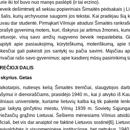
urie iki tol buvo nuo manęs paslėpti (ir tai erzino).
eveik dešimtmetį aš sekiau popieriniais Šimaitės pėdsakais į Liet
 šalis, kurių archyvuose saugomi jos tekstai. Kai pradėjau šią k
uvau dar studentė. Pirmąkart Vilniuje atradusi Šimaitės rankrašč
prašyti gyvenimą moters, kuri, išskyrus jai artimus žmones, kurie
ietuvoje, visą savo amžių nugyveno beveik nepastebėta. Gil
ąstyti apie pasiaukojimą, kūrybiškumą, moteriškumą, apie ta
ūkesčiai gali pakeisti jos santykį su pačia savimi. Mąsčiau api
rivačiai rašo savo gyvenimus; apie kasdienį mūsų pasirinkimą ta
REČIOJI DALIS
 skyrius. Getas
aikotarpis, nutiesęs kelią Šimaitės tremčiai, slaugytojos da
ašymui ir dienoraščiams, prasidėjo 1940 m., kai ji atvyko iš Kau
ilniaus universitete, kuriame lietuvių kalba ką tik pakeitė lenk
lgai laikytą ginčytinu miestu, Vilnių 1939 m. Sovietų Sąjunga
riežasčių grąžino Lietuvai. Šešiems mėnesiams Vilnius atsidūr
ficiali, bet vis dar anaiptol ne faktinė Lietuvos sostinė[6]. Lietuv
avivaldybės ir visuomeninėse institucijose, bet netrukus, 194