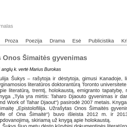
rnalas
Proza
Poezija
Drama
Esė
Publicistika
Kr
as Onos Šimaitės gyvenimas
š anglų k. vertė Marius Burokas
ulija Šukys – rašytoja ir dėstytoja, gimusi Kanadoje, 
yginamosios literatūros doktorantūrą Toronto universitete
pie literatūrą, tremtį, holokaustą, emigranto tapatybę,
nyga „Tyla yra mirtis: Taharo Djaouto gyvenimas ir dar
nd Work of Tahar Djaout“) pasirodė 2007 metais. Knyga 
imaitę „Epistolofilija. Užrašytas Onos Šimaitės gyvenim
ife of Ona Šimaitė“) buvo išleista 2012 m. ir 2013
pdovanojimą, skiriamą už knygą apie holokaustą.
. Šukys šiuo metu dėsto kūrybinį dokumentinės literatūro