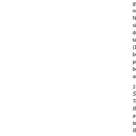
g
n
N
s
d
t
(
b
p
b
a
1
Š
T
I
a
t
I