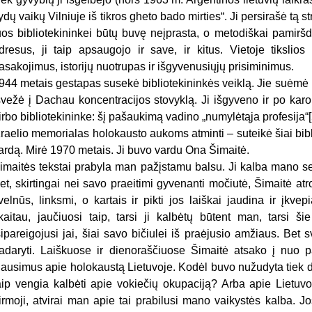
ydų vaikų Vilniuje iš tikros gheto bado mirties“. Ji persirašė tą st
uos bibliotekininkei būtų buvę neįprasta, o metodiškai pamirš
dresus, ji taip apsaugojo ir save, ir kitus. Vietoje tikslios
asakojimus, istorijų nuotrupas ir išgyvenusiųjų prisiminimus.
944 metais gestapas susekė bibliotekininkės veiklą. Jie suėmė m
švežė į Dachau koncentracijos stovyklą. Ji išgyveno ir po karo 
irbo bibliotekininke: šį pašaukimą vadino „numylėtąja profesija“
zraelio memorialas holokausto aukoms atminti – suteikė šiai bib
ardą. Mirė 1970 metais. Ji buvo vardu Ona Šimaitė.
imaitės tekstai prabyla man pažįstamu balsu. Ji kalba mano sen
et, skirtingai nei savo praeitimi gyvenanti močiutė, Šimaitė atr
velnūs, linksmi, o kartais ir pikti jos laiškai jaudina ir įkv
kaitau, jaučiuosi taip, tarsi ji kalbėtų būtent man, tarsi ši
sipareigojusi jai, šiai savo bičiulei iš praėjusio amžiaus. Bet 
adaryti. Laiškuose ir dienoraščiuose Šimaitė atsako į nuo 
lausimus apie holokaustą Lietuvoje. Kodėl buvo nužudyta tie
aip vengia kalbėti apie vokiečių okupaciją? Arba apie Liet
irmoji, atvirai man apie tai prabilusi mano vaikystės kalba. Jos