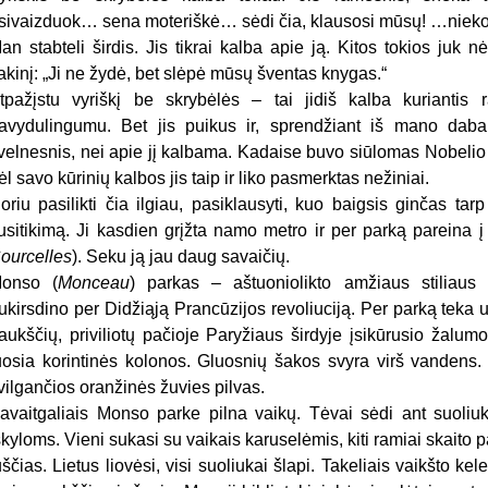
Įsivaizduok… sena moteriškė… sėdi čia, klausosi mūsų! …nieko
an stabteli širdis. Jis tikrai kalba apie ją. Kitos tokios juk
akinį: „Ji ne žydė, bet slėpė mūsų šventas knygas.“
tpažįstu vyriškį be skrybėlės – tai jidiš kalba kuriantis
avydulingumu. Bet jis puikus ir, sprendžiant iš mano daba
velnesnis, nei apie jį kalbama. Kadaise buvo siūlomas Nobelio 
ėl savo kūrinių kalbos jis taip ir liko pasmerktas nežiniai.
oriu pasilikti čia ilgiau, pasiklausyti, kuo baigsis ginčas tarp 
usitikimą. Ji kasdien grįžta namo metro ir per parką pareina 
ourcelles
). Seku ją jau daug savaičių.
onso (
Monceau
) parkas – aštuoniolikto amžiaus stiliaus 
ukirsdino per Didžiąją Prancūzijos revoliuciją. Per parką teka up
aukščių, priviliotų pačioje Paryžiaus širdyje įsikūrusio žalum
uosia korintinės kolonos. Gluosnių šakos svyra virš vandens. 
vilgančios oranžinės žuvies pilvas.
avaitgaliais Monso parke pilna vaikų. Tėvai sėdi ant suoliuk
škyloms. Vieni sukasi su vaikais karuselėmis, kiti ramiai skaito
uščias. Lietus liovėsi, visi suoliukai šlapi. Takeliais vaikšto ke