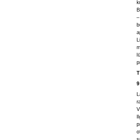
k
B
–
b
a
L
m
l
p
T
9
L
r
V
I
p
o
s