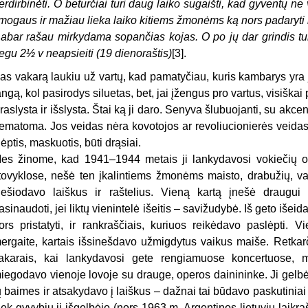
erdirbinėti. O beturčiai turi daug laiko sugaišti, kad gyventų ne
mogaus ir mažiau lieka laiko kitiems žmonėms ką nors padaryti ir
abar rašau mirkydama sopančias kojas. O po jų dar grindis turi iš
egu 2½ v neapsieiti (19 dienoraštis)
[3].
as vakarą laukiu už vartų, kad pamatyčiau, kuris kambarys yra j
angą, kol pasirodys siluetas, bet, jai įžengus pro vartus, visišk
raslysta ir išslysta. Štai ką ji daro. Senyva šlubuojanti, su akce
ematoma. Jos veidas nėra kovotojos ar revoliucionierės veidas 
lėptis, maskuotis, būti drąsiai.
es žinome, kad 1941–1944 metais ji lankydavosi vokiečių o
tovyklose, nešė ten įkalintiems žmonėms maisto, drabužių, vai
ešiodavo laiškus ir raštelius. Vieną kartą įnešė draugui 
asinaudoti, jei liktų vienintelė išeitis – savižudybė. Iš geto iše
ors pristatyti, ir rankraščiais, kuriuos reikėdavo paslėpti. 
ergaite, kartais išsinešdavo užmigdytus vaikus maiše. Retkarči
akarais, kai lankydavosi gete rengiamuose koncertuose, 
iegodavo vienoje lovoje su drauge, operos dainininke. Ji gelbė
ų baimes ir atsakydavo į laiškus – dažnai tai būdavo paskutiniai
iek gyvybių ji išgelbėjo (nors 1963 m. Argentinos lietuvių laikraš