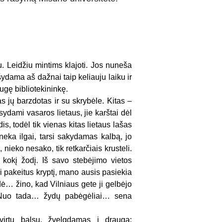
u. Leidžiu mintims klajoti. Jos nuneša
dama aš dažnai taip keliauju laiku ir
ugę bibliotekininkę.
 jų barzdotas ir su skrybėle. Kitas –
isydami vasaros lietaus, jie karštai dėl
, todėl tik vienas kitas lietaus lašas
neka ilgai, tarsi sakydamas kalbą, jo
 nieko nesako, tik retkarčiais krusteli.
a kokį žodį. Iš savo stebėjimo vietos
i pakeitus kryptį, mano ausis pasiekia
ė… žino, kad Vilniaus gete ji gelbėjo
 Nuo tada… žydų pabėgėliai… sena
tvirtu balsu, žvelgdamas į draugą: