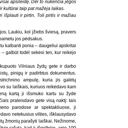
 visai apsileidę. Dėl to nukenčia jėgos
 kultūrai taip pat mažėja laikas.
plauti ir pirtin. Toli pirtis ir mažiau
os. Laukiu, kol įžiebs šviesą, pravers
ai pametu jos pėdsakus.
ntu kalbanti ponia – daugeliui apskritai
– galbūt todėl sekėsi ten, kur reikėjo
kupuoto Vilniaus žydų gete ir darbo
stų, pinigų ir padirbtus dokumentus.
strichnino ampulę, kuria jis galėtų
idavo su laiškais, kuriuos reikėdavo kam
Vieną kartą ji išsmuko kartu su žyde
ais praleisdavo gete visą naktį: tais
meno parodose ar spektakliuose, ji
davo netekusius vilties, išklausydavo
 tų žmonių parašyti laiškai. Nežinome,
tyje rašyta, kad ji išgelbėjo „apie 100