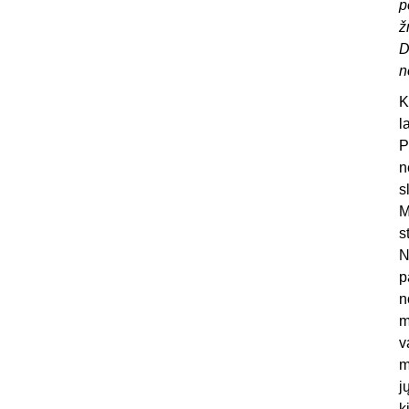
p
ž
D
n
K
l
P
n
s
M
s
N
p
n
m
v
m
j
k