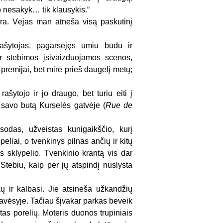
 nesakyk… tik klausykis.“
 nėra. Vėjas man atneša visą paskutinį
 rašytojas, pagarsėjęs ūmiu būdu ir
r stebimos įsivaizduojamos scenos,
premijai, bet mirė prieš daugelį metų;
rašytojo ir jo draugo, bet turiu eiti į
į savo butą Kurselės gatvėje (
Rue de
sodas, užveistas kunigaikščio, kurį
eliai, o tvenkinys pilnas ančių ir kitų
os sklypelio. Tvenkinio krantą vis dar
Stebiu, kaip per jų atspindį nuslysta
ų ir kalbasi. Jie atsineša užkandžių
 pavėsyje. Tačiau šįvakar parkas beveik
letas porelių. Moteris duonos trupiniais