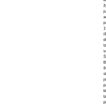
ž
j
a
p
1
i
d
I
v
Š
B
š
s
į
p
k
t
p