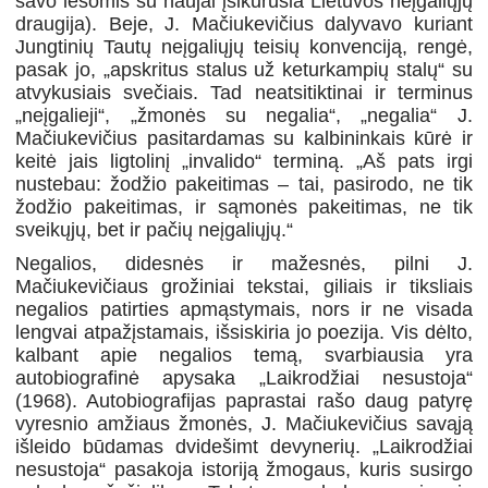
savo lėšomis su naujai įsikūrusia Lietuvos neįgaliųjų
draugija). Beje, J. Mačiukevičius dalyvavo kuriant
Jungtinių Tautų neįgaliųjų teisių konvenciją, rengė,
pasak jo, „apskritus stalus už keturkampių stalų“ su
atvykusiais svečiais. Tad neatsitiktinai ir terminus
„neįgalieji“, „žmonės su negalia“, „negalia“ J.
Mačiukevičius pasitardamas su kalbininkais kūrė ir
keitė jais ligtolinį „invalido“ terminą. „Aš pats irgi
nustebau: žodžio pakeitimas – tai, pasirodo, ne tik
žodžio pakeitimas, ir sąmonės pakeitimas, ne tik
sveikųjų, bet ir pačių neįgaliųjų.“
Negalios, didesnės ir mažesnės, pilni J.
Mačiukevičiaus grožiniai tekstai, giliais ir tiksliais
negalios patirties apmąstymais, nors ir ne visada
lengvai atpažįstamais, išsiskiria jo poezija. Vis dėlto,
kalbant apie negalios temą, svarbiausia yra
autobiografinė apysaka „Laikrodžiai nesustoja“
(1968). Autobiografijas paprastai rašo daug patyrę
vyresnio amžiaus žmonės, J. Mačiukevičius savąją
išleido būdamas dvidešimt devynerių. „Laikrodžiai
nesustoja“ pasakoja istoriją žmogaus, kuris susirgo