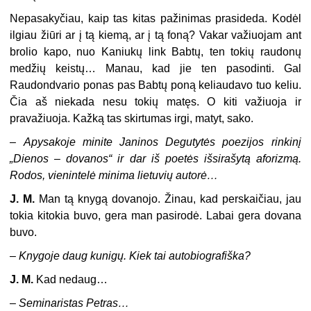
Nepasakyčiau, kaip tas kitas pažinimas prasideda. Kodėl
ilgiau žiūri ar į tą kiemą, ar į tą foną? Vakar važiuojam ant
brolio kapo, nuo Kaniukų link Babtų, ten tokių raudonų
medžių keistų… Manau, kad jie ten pasodinti. Gal
Raudondvario ponas pas Babtų poną keliaudavo tuo keliu.
Čia aš niekada nesu tokių matęs. O kiti važiuoja ir
pravažiuoja. Kažką tas skirtumas irgi, matyt, sako.
–
Apysakoje minite Janinos Degutytės poezijos rinkinį
„Dienos – dovanos“ ir dar iš poetės išsirašytą aforizmą.
Rodos, vienintelė minima lietuvių autorė…
J. M.
Man tą knygą dovanojo. Žinau, kad perskaičiau, jau
tokia kitokia buvo, gera man pasirodė. Labai gera dovana
buvo.
–
Knygoje daug kunigų. Kiek tai autobiografiška?
J. M.
Kad nedaug…
–
Seminaristas Petras…