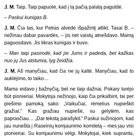
J. M.
Taip. Taip papuolė, kad į tą pačią palatą paguldė.
–
Paskui kunigas B.
J. M.
Čia tas, kur Petras atvedė išpažintį atlikt. Tasai B. –
nežinau dabar pavardės, – jis net vaistų atnešdavo. Mamą
paguosdavo. Jis tikras kunigas ir buvo.
–
Man taip pasirodė, kad jie Jums ir padeda, bet kažkas
nuo jų Jus atstumia, lyg žeidžia.
J. M.
Aš manyčiau, kad čia ne jų kaltė. Manyčiau, kad to
auklėjimo, to laiko…
Mama eidavo į bažnyčią, bet ne taip dažnai. Pokary turėjo
būt pionieriai. Mokytoja nežinojo, kaip čia prikalbint, tai per
piešimo pamoką sako: „Vaikučiai, rėmelius nupieškit
gražiai.“ Kas gražiau nupiešė, su gėlytėm, kas
paprasčiau… „Dar tekstą parašykit.“ Paskui sužinojom, kad
jau nunešta į Raseinių komjaunimo komitetą – mes jau visi
pionieriai. Su komjaunimu vėlgi. Mokytojai, kiek suprantu,