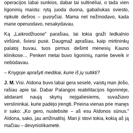
operacijos labai sunkios, dabar tai sultinėliai, o tada vien
ligoninių maistu: rytą juoda duona, gabaliukas sviesto,
ripkutė dešros – pusryčiai. Mama net nežinodavo, kada
mane operuodavo, nesakydavau.
Ką „Laikrodžiuose“ parašiau, tai tokia graži ledkalnio
viršūnė, šviesi pusė. Daugmaž aprašiau, kaip mirtininkų
palatoj buvau, tuos pirmus dešimt mėnesių Kauno
klinikose… Penkeri metai buvo ligoninių, namie beveik ir
nebūdavau.
–
Knygoje aprašyti medikai, kurie iš jų sutikti?
J. M.
Visi. Aldona buvo labai gera seselė, vaistų man įkišo,
rašiau apie tai. Dabar Palangos reabilitacijos ligoninėje,
atidarant naują skyrių neįgaliesiems, suvažiavo
verslininkai, kurie padėjo įrengti. Prieina vienas prie manęs
ir sako: „Ko gero, nustebsite – aš esu Aldonos sūnus.“
Aldona, sako, jau amžinatilsį. Man ji stovi tokia, kokią aš ją
mačiau – devyniolikametė.