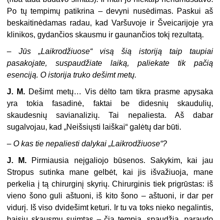
Po tų tempimų patikrina – devyni nusėdimas. Paskui aš
beskaitinėdamas radau, kad Varšuvoje ir Šveicarijoje yra
klinikos, gydančios skausmu ir gaunančios tokį rezultatą.
–
Jūs „Laikrodžiuose“ visą šią istoriją taip taupiai
pasakojate, suspaudžiate laiką, paliekate tik pačią
esenciją. O istorija truko dešimt metų.
J. M.
Dešimt metų… Vis dėlto tam tikra prasme apysaka
yra tokia fasadinė, faktai be didesnių skaudulių,
skaudesnių savianalizių. Tai nepaliesta. Aš dabar
sugalvojau, kad „Neišsiųsti laiškai“ galėtų dar būti.
–
O kas tie nepaliesti dalykai „Laikrodžiuose“?
J. M.
Pirmiausia neįgaliojo būsenos. Sakykim, kai jau
Stropus sutinka mane gelbėt, kai jis išvažiuoja, mane
perkelia į tą chirurginį skyrių. Chirurginis tiek prigrūstas: iš
vieno šono guli aštuoni, iš kito šono – aštuoni, ir dar per
vidurį. Iš viso dvidešimt keturi. Ir tu va toks nieko negalintis,
baisių skausmų suimtas – čia tempia, spaudžia, paraudo