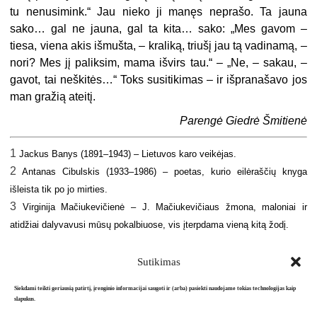
tu nenusimink.“ Jau nieko ji manęs neprašo. Ta jauna
sako… gal ne jauna, gal ta kita… sako: „Mes gavom –
tiesa, viena akis išmušta, – kraliką, triušį jau tą vadinamą, –
nori? Mes jį paliksim, mama išvirs tau.“ – „Ne, – sakau, –
gavot, tai neškitės…“ Toks susitikimas – ir išpranašavo jos
man gražią ateitį.
Parengė Giedrė Šmitienė
1
Jackus Banys (1891–1943) – Lietuvos karo veikėjas.
2
Antanas Cibulskis (1933–1986) – poetas, kurio eilėraščių knyga
išleista tik po jo mirties.
3
Virginija Mačiukevičienė – J. Mačiukevičiaus žmona, maloniai ir
atidžiai dalyvavusi mūsų pokalbiuose, vis įterpdama vieną kitą žodį.
Sutikimas
Siekdami teikti geriausią patirtį, įrenginio informacijai saugoti ir (arba) pasiekti naudojame tokias technologijas kaip
slapukus.