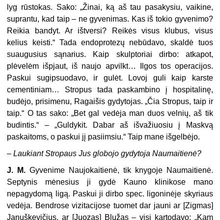
lyg rūstokas. Sako: „Žinai, ką aš tau pasakysiu, vaikine,
suprantu, kad taip – ne gyvenimas. Kas iš tokio gyvenimo?
Reikia bandyt. Ar ištversi? Reikės visus klubus, visus
kelius keisti.“ Tada endoprotezų nebūdavo, skaldė tuos
suaugusius sąnarius. Kaip skulptoriai dirbo: atkapot,
plėvelėm išpjaut, iš naujo apvilkt… Ilgos tos operacijos.
Paskui sugipsuodavo, ir gulėt. Lovoj guli kaip karste
cementiniam… Stropus tada paskambino į hospitalinę,
budėjo, prisimenu, Ragaišis gydytojas. „Čia Stropus, taip ir
taip.“ O tas sako: „Bet gal vedėja man duos velnių, aš tik
budintis.“ – „Guldykit. Dabar aš išvažiuosiu į Maskvą
paskaitoms, o paskui jį pasiimsiu.“ Taip mane išgelbėjo.
–
Laukiant Stropaus Jus globojo gydytoja Naumaitienė?
J. M.
Gyvenime Naujokaitienė, tik knygoje Naumaitienė.
Septynis mėnesius ji gydė Kauno klinikose mano
nepagydomą ligą. Paskui ji dirbo spec. ligoninėje skyriaus
vedėja. Bendrose vizitacijose tuomet dar jauni ar [Zigmas]
Januškevičius, ar [Juozas] Blužas – visi kartodavo: „Kam