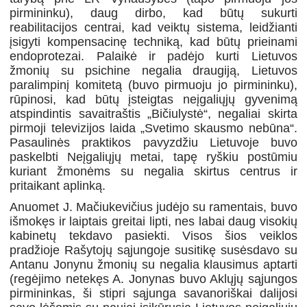
pirmininku), daug dirbo, kad būtų sukurti
reabilitacijos centrai, kad veiktų sistema, leidžianti
įsigyti kompensacinę techniką, kad būtų prieinami
endoprotezai. Palaikė ir padėjo kurti Lietuvos
žmonių su psichine negalia draugiją, Lietuvos
paralimpinį komitetą (buvo pirmuoju jo pirmininku),
rūpinosi, kad būtų įsteigtas neįgaliųjų gyvenimą
atspindintis savaitraštis „Bičiulystė“, negaliai skirta
pirmoji televizijos laida „Svetimo skausmo nebūna“.
Pasaulinės praktikos pavyzdžiu Lietuvoje buvo
paskelbti Neįgaliųjų metai, tapę ryškiu postūmiu
kuriant žmonėms su negalia skirtus centrus ir
pritaikant aplinką.
Anuomet J. Mačiukevičius judėjo su ramentais, buvo
išmokęs ir laiptais greitai lipti, nes labai daug visokių
kabinetų tekdavo pasiekti. Visos šios veiklos
pradžioje Rašytojų sąjungoje susitikę susėsdavo su
Antanu Jonynu žmonių su negalia klausimus aptarti
(regėjimo netekęs A. Jonynas buvo Aklųjų sąjungos
pirmininkas, ši stipri sąjunga savanoriškai dalijosi