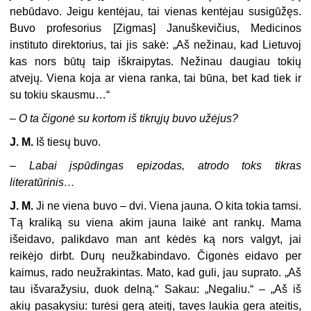
nebūdavo. Jeigu kentėjau, tai vienas kentėjau susigūžęs.
Buvo profesorius [Zigmas] Januškevičius, Medicinos
instituto direktorius, tai jis sakė: „Aš nežinau, kad Lietuvoj
kas nors būtų taip iškraipytas. Nežinau daugiau tokių
atvejų. Viena koja ar viena ranka, tai būna, bet kad tiek ir
su tokiu skausmu…“
–
O ta čigonė su kortom iš tikrųjų buvo užėjus?
J. M.
Iš tiesų buvo.
–
Labai įspūdingas epizodas, atrodo toks tikras
literatūrinis…
J. M.
Ji ne viena buvo – dvi. Viena jauna. O kita tokia tamsi.
Tą kraliką su viena akim jauna laikė ant rankų. Mama
išeidavo, palikdavo man ant kėdės ką nors valgyt, jai
reikėjo dirbt. Durų neužkabindavo. Čigonės eidavo per
kaimus, rado neužrakintas. Mato, kad guli, jau suprato. „Aš
tau išvaražysiu, duok delną.“ Sakau: „Negaliu.“ – „Aš iš
akių pasakysiu: turėsi gerą ateitį, tavęs laukia gera ateitis,