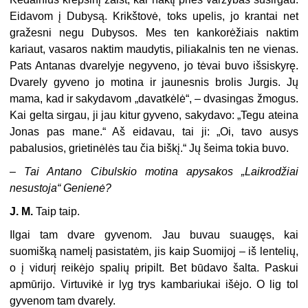
Eidavom į Dubysą. Krikštovė, toks upelis, jo krantai net
gražesni negu Dubysos. Mes ten kankorėžiais naktim
kariaut, vasaros naktim maudytis, piliakalnis ten ne vienas.
Pats Antanas dvarelyje negyveno, jo tėvai buvo išsiskyrę.
Dvarely gyveno jo motina ir jaunesnis brolis Jurgis. Jų
mama, kad ir sakydavom „davatkėlė“, – dvasingas žmogus.
Kai gelta sirgau, ji jau kitur gyveno, sakydavo: „Tegu ateina
Jonas pas mane.“ Aš eidavau, tai ji: „Oi, tavo ausys
pabalusios, grietinėlės tau čia biškį.“ Jų šeima tokia buvo.
–
Tai Antano Cibulskio motina apysakos „Laikrodžiai
nesustoja“ Genienė?
J. M.
Taip taip.
Ilgai tam dvare gyvenom. Jau buvau suaugęs, kai
suomišką namelį pasistatėm, jis kaip Suomijoj – iš lentelių,
o į vidurį reikėjo spalių pripilt. Bet būdavo šalta. Paskui
apmūrijo. Virtuvikė ir lyg trys kambariukai išėjo. O lig tol
gyvenom tam dvarely.