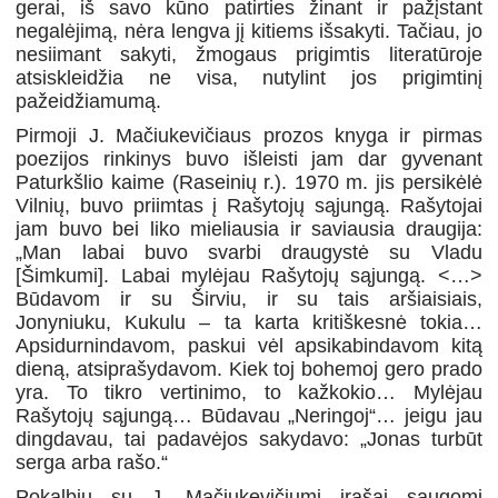
gerai, iš savo kūno patirties žinant ir pažįstant
negalėjimą, nėra lengva jį kitiems išsakyti. Tačiau, jo
nesiimant sakyti, žmogaus prigimtis literatūroje
atsiskleidžia ne visa, nutylint jos prigimtinį
pažeidžiamumą.
Pirmoji J. Mačiukevičiaus prozos knyga ir pirmas
poezijos rinkinys buvo išleisti jam dar gyvenant
Paturkšlio kaime (Raseinių r.). 1970 m. jis persikėlė
Vilnių, buvo priimtas į Rašytojų sąjungą. Rašytojai
jam buvo bei liko mieliausia ir saviausia draugija:
„Man labai buvo svarbi draugystė su Vladu
[Šimkumi]. Labai mylėjau Rašytojų sąjungą. <…>
Būdavom ir su Širviu, ir su tais aršiaisiais,
Jonyniuku, Kukulu – ta karta kritiškesnė tokia…
Apsidurnindavom, paskui vėl apsikabindavom kitą
dieną, atsiprašydavom. Kiek toj bohemoj gero prado
yra. To tikro vertinimo, to kažkokio… Mylėjau
Rašytojų sąjungą… Būdavau „Neringoj“… jeigu jau
dingdavau, tai padavėjos sakydavo: „Jonas turbūt
serga arba rašo.“
Pokalbių su J. Mačiukevičiumi įrašai saugomi