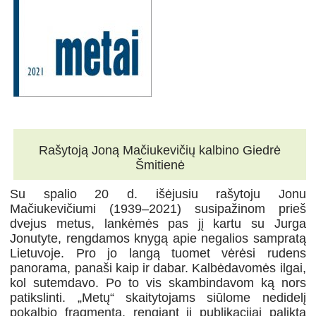
Rašytoją Joną Mačiukevičių kalbino Giedrė
Šmitienė
Su spalio 20 d. išėjusiu rašytoju Jonu
Mačiukevičiumi (1939–2021) susipažinom prieš
dvejus metus, lankėmės pas jį kartu su Jurga
Jonutyte, rengdamos knygą apie negalios sampratą
Lietuvoje. Pro jo langą tuomet vėrėsi rudens
panorama, panaši kaip ir dabar. Kalbėdavomės ilgai,
kol sutemdavo. Po to vis skambindavom ką nors
patikslinti. „Metų“ skaitytojams siūlome nedidelį
pokalbio fragmentą, rengiant jį publikacijai palikta