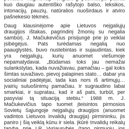
kuo daugiau autentiško rašytojo balso, leksikos,
intonacijų, pauzių, natūralios nuoširdaus ir atviro
pašnekesio tėkmės.
Daug klausinėjome apie Lietuvos neįgaliųjų
draugijos ištakas, pagrindinį žmonių su negalia
sambūrį. J. Mačiukevičius prisijungė prie jo veiklai
įsibėgėjus. Pats turėdamas negalią nuo
paauglystės, buvo nustebintas ir sujaudintas, kiek
yra neįgaliųjų, kurių anuomet viešumoje
nepamatydavai. „Būdamas toks jau nemažai
sulankstytas, kada nuvažiavau, pamačiau – gal koks
šimtas suvažiavo, pievoj palapines stato… dabar yra
socialiniai padėjėjai, tada kas nors iš artimųjų…
įvairių suluošinimų pamačiau. Ir sugraudino labai
smarkiai, ir supratau, kad ir aš pats, turbūt, per
pasyviai tą situaciją stebiu.“ 1988 m. J.
Mačiukevičius tapo tuomet įteisintos pirmosios
Sovietų Sąjungoje neįgaliųjų draugijos (anuomet
vadintos Lietuvos invalidų draugija) pirmininku, jis
paniro į šią veiklą kūnu ir siela. Įkūrė Invalidų reikalų
tarybą prie LR Vyriausybės (tapo pirmuoju jos