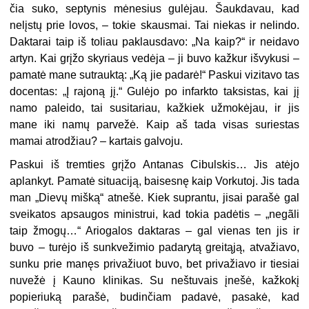
čia suko, septynis mėnesius gulėjau. Šaukdavau, kad
nelįstų prie lovos, – tokie skausmai. Tai niekas ir nelindo.
Daktarai taip iš toliau paklausdavo: „Na kaip?“ ir neidavo
artyn. Kai grįžo skyriaus vedėja – ji buvo kažkur išvykusi –
pamatė mane sutrauktą: „Ką jie padarė!“ Paskui vizitavo tas
docentas: „Į rajoną jį.“ Gulėjo po infarkto taksistas, kai jį
namo paleido, tai susitariau, kažkiek užmokėjau, ir jis
mane iki namų parvežė. Kaip aš tada visas suriestas
mamai atrodžiau? – kartais galvoju.
Paskui iš tremties grįžo Antanas Cibulskis… Jis atėjo
aplankyt. Pamatė situaciją, baisesnę kaip Vorkutoj. Jis tada
man „Dievų mišką“ atnešė. Kiek suprantu, jisai parašė gal
sveikatos apsaugos ministrui, kad tokia padėtis – „negãli
taip žmogų…“ Ariogalos daktaras – gal vienas ten jis ir
buvo – turėjo iš sunkvežimio padarytą greitąją, atvažiavo,
sunku prie manęs privažiuot buvo, bet privažiavo ir tiesiai
nuvežė į Kauno klinikas. Su neštuvais įnešė, kažkokį
popieriuką parašė, budinčiam padavė, pasakė, kad