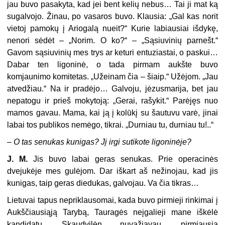
jau buvo pasakyta, kad jei bent kelių nebus… Tai ji mat ką
sugalvojo. Žinau, po vasaros buvo. Klausia: „Gal kas norit
vietoj pamokų į Ariogalą nueit?“ Kurie labiausiai išdykę,
nenori sėdėt – „Norim. O ko?“ – „Sąsiuvinių parnešt.“
Gavom sąsiuvinių mes trys ar keturi entuziastai, o paskui…
Dabar ten ligoninė, o tada pirmam aukšte buvo
komjaunimo komitetas. „Užeinam čia – šiaip.“ Užėjom. „Jau
atvedžiau.“ Na ir pradėjo… Galvoju, jėzusmarija, bet jau
nepatogu ir prieš mokytoją: „Gerai, rašykit.“ Parėjęs nuo
mamos gavau. Mama, kai ją į kolūkį su šautuvu varė, jinai
labai tos publikos nemėgo, tikrai. „Durniau tu, durniau tu!..“
–
O tas senukas kunigas? Jį irgi sutikote ligoninėje?
J. M.
Jis buvo labai geras senukas. Prie operacinės
dvejukėje mes gulėjom. Dar iškart aš nežinojau, kad jis
kunigas, taip geras diedukas, galvojau. Va čia tikras…
Lietuvai tapus nepriklausomai, kada buvo pirmieji rinkimai į
Aukščiausiąją Tarybą, Tauragės neįgalieji mane iškėlė
kandidatu. Skaudvilėn nuvažiavau, pirmiausia