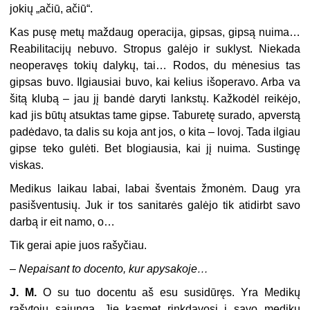
jokių „ačiū, ačiū“.
Kas pusę metų maždaug operacija, gipsas, gipsą nuima…
Reabilitacijų nebuvo. Stropus galėjo ir suklyst. Niekada
neoperavęs tokių dalykų, tai… Rodos, du mėnesius tas
gipsas buvo. Ilgiausiai buvo, kai kelius išoperavo. Arba va
šitą klubą – jau jį bandė daryti lankstų. Kažkodėl reikėjo,
kad jis būtų atsuktas tame gipse. Taburetę surado, apverstą
padėdavo, ta dalis su koja ant jos, o kita – lovoj. Tada ilgiau
gipse teko gulėti. Bet blogiausia, kai jį nuima. Sustingę
viskas.
Medikus laikau labai, labai šventais žmonėm. Daug yra
pasišventusių. Juk ir tos sanitarės galėjo tik atidirbt savo
darbą ir eit namo, o…
Tik gerai apie juos rašyčiau.
–
Nepaisant to docento, kur apysakoje…
J. M.
O su tuo docentu aš esu susidūręs. Yra Medikų
rašytojų sąjunga. Jie kasmet rinkdavosi į savo medikų