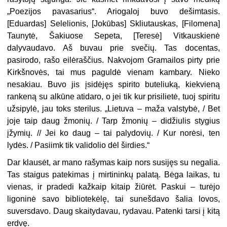
„Poezijos pavasarius“. Ariogaloj buvo dešimtasis.
[Eduardas] Selelionis, [Jokūbas] Skliutauskas, [Filomena]
Taunytė, Šakiuose Sepeta, [Teresė] Vitkauskienė
dalyvaudavo. Aš buvau prie svečių. Tas docentas,
pasirodo, rašo eilėraščius. Nakvojom Gramailos pirty prie
Kirkšnovės, tai mus paguldė vienam kambary. Nieko
nesakiau. Buvo jis įsidėjęs spirito buteliuką, kiekvieną
rankeną su alkūne atidaro, o jei tik kur prisilietė, tuoj spiritu
užsipylė, jau toks sterilus. „Lietuva – maža valstybė, / Bet
joje taip daug žmonių. / Tarp žmonių – didžiulis stygius
įžymių. // Jei ko daug – tai palydovių. / Kur norėsi, ten
lydės. / Pasiimk tik validolio dėl širdies.“
Dar klausėt, ar mano rašymas kaip nors susijęs su negalia.
Tas staigus patekimas į mirtininkų palatą. Bėga laikas, tu
vienas, ir pradedi kažkaip kitaip žiūrėt. Paskui – turėjo
ligoninė savo bibliotekėlę, tai sunešdavo šalia lovos,
suversdavo. Daug skaitydavau, rydavau. Patenki tarsi į kitą
erdvę.