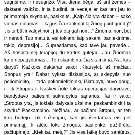
sugrįšime, ir nesugrįžo. Visa diena bėga, aš ant žemės –
daktarai vaikšto, ir ta budinti, ta vedėja ar kas ten jau to
priimamojo skyriaus, pasikeitė. „Kaip čia yra dabar, – sako
vienas eidamas, – ką jūs čia kankinat tą žmogų ant grindų?
Jis turbūt ir valgyt nori, į tualetą gal nori…“ Žinoma, nori, bet
ir nenori. Tuo metu tu esi tokiam, taip sakant, paniekinime,
tokioj depresijoj… Suprasdamas, kad tave jau pavedė…
Aš hospitalinėj terapijoj du kartus gulėjau. Jau žinomas
kaip nepagydomas… Ten skambina, čia skambina. Na, kas
daryti? Kažkoks daktaras sako: „Klausykit, aš mačiau,
Stropus yra.“ Dabar vyksta diskusijos, ar skiepytis nuo
poliomielito, – tada poliomielitininkų iškraipytų buvo daug,
ir tik Stropus ir Ivaškevičiūtė tokias operacijas darydavo,
bandydavo patiesint sukraipytus sąnarius. Tai ir sako:
„Stropus yra, jis tokiais dalykais užsiima, paskambinkit į tą
skyrių.“ Paskambino. Nežinau, ar pačiam Stropui, ar ten
kas budėjo. Tik sužinojau, kad jis išeidamas eis per
priimamąjį. Ir atėjo toks žmogus, pasilenkė, pažiūrėjo,
pačiupinėjo. „Kiek tau metų?“ Jis visą laiką buvo santūrus,