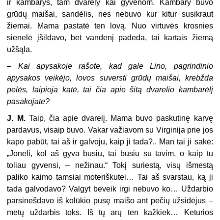
ir kambarys, tam dvarely kai gyvenom. Kambary buvo
grūdų maišai, sandėlis, nes nebuvo kur kitur susikraut
žiemai. Mama pastatė ten lovą. Nuo virtuvės krosnies
sienelė įšildavo, bet vandenį padeda, tai kartais žiemą
užšąla.
–
Kai apysakoje rašote, kad gale Lino, pagrindinio
apysakos veikėjo, lovos suversti grūdų maišai, krebžda
pelės, laipioja katė, tai čia apie šitą dvarelio kambarėlį
pasakojate?
J. M.
Taip, čia apie dvarelį. Mama buvo paskutinę karvę
pardavus, visaip buvo. Vakar važiavom su Virginija prie jos
kapo pabūt, tai aš ir galvoju, kaip ji tada?.. Man tai ji sakė:
„Joneli, kol aš gyva būsiu, tai būsiu su tavim, o kaip tu
toliau gyvensi, – nežinau.“ Tokį suriestą, visų išmestą
paliko kaimo tamsiai moteriškutei… Tai aš svarstau, ką ji
tada galvodavo? Valgyt beveik irgi nebuvo ko… Uždarbio
parsinešdavo iš kolūkio pusę maišo ant pečių užsidėjus –
metų uždarbis toks. Iš tų arų ten kažkiek… Keturios