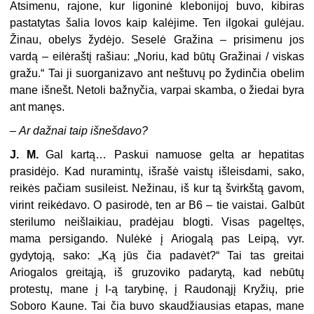
Atsimenu, rajone, kur ligoninė klebonijoj buvo, kibiras
pastatytas šalia lovos kaip kalėjime. Ten ilgokai gulėjau.
Žinau, obelys žydėjo. Seselė Gražina – prisimenu jos
vardą – eilėraštį rašiau: „Noriu, kad būtų Gražinai / viskas
gražu.“ Tai ji suorganizavo ant neštuvų po žydinčia obelim
mane išnešt. Netoli bažnyčia, varpai skamba, o žiedai byra
ant manęs.
–
Ar dažnai taip išnešdavo?
J. M.
Gal kartą… Paskui namuose gelta ar hepatitas
prasidėjo. Kad nuramintų, išrašė vaistų išleisdami, sako,
reikės pačiam susileist. Nežinau, iš kur tą švirkštą gavom,
virint reikėdavo. O pasirodė, ten ar B6 – tie vaistai. Galbūt
sterilumo neišlaikiau, pradėjau blogti. Visas pageltęs,
mama persigando. Nulėkė į Ariogalą pas Leipą, vyr.
gydytoją, sako: „Ką jūs čia padavėt?“ Tai tas greitai
Ariogalos greitąją, iš gruzoviko padarytą, kad nebūtų
protestų, mane į I-ą tarybinę, į Raudonąjį Kryžių, prie
Soboro Kaune. Tai čia buvo skaudžiausias etapas, mane