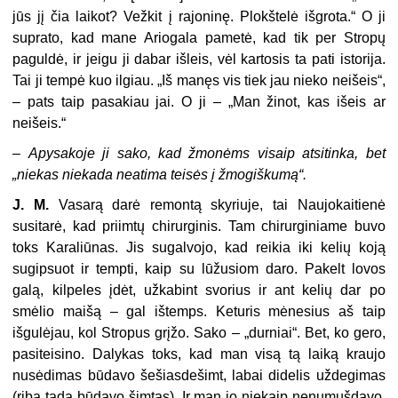
jūs jį čia laikot? Vežkit į rajoninę. Plokštelė išgrota.“ O ji
suprato, kad mane Ariogala pametė, kad tik per Stropų
paguldė, ir jeigu ji dabar išleis, vėl kartosis ta pati istorija.
Tai ji tempė kuo ilgiau. „Iš manęs vis tiek jau nieko neišeis“,
– pats taip pasakiau jai. O ji – „Man žinot, kas išeis ar
neišeis.“
–
Apysakoje ji sako, kad žmonėms visaip atsitinka, bet
„niekas niekada neatima teisės į žmogiškumą“
.
J. M.
Vasarą darė remontą skyriuje, tai Naujokaitienė
susitarė, kad priimtų chirurginis. Tam chirurginiame buvo
toks Karaliūnas. Jis sugalvojo, kad reikia iki kelių koją
sugipsuot ir tempti, kaip su lūžusiom daro. Pakelt lovos
galą, kilpeles įdėt, užkabint svorius ir ant kelių dar po
smėlio maišą – gal ištemps. Keturis mėnesius aš taip
išgulėjau, kol Stropus grįžo. Sako – „durniai“. Bet, ko gero,
pasiteisino. Dalykas toks, kad man visą tą laiką kraujo
nusėdimas būdavo šešiasdešimt, labai didelis uždegimas
(riba tada būdavo šimtas). Ir man jo niekaip nenumušdavo.