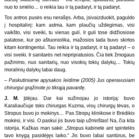
nuo to smėlio… o reikia tau ir tą padaryt, ir tą padaryt.
Tos antros pusės esu nerašęs. Arba, įsivaizduokit, paguldo
į hospitalinį: kam astma, kam plaučių uždegimas, visi
vaikšto, visi sveiki, tu vienas guli. Ir guli tose didžiosiose
palatose, kur po aštuoniolika, mažosios tada buvo skirtos
kitam kontingentui. Tau reikia ir tą padaryt, ir tą padaryt – o
visi sveiki. Ir sanitarės net nepripratusios. Čia tiek žmogaus
pažinimo, nuo sanitarių, nuo visokių tokių dalykų… Tokių
moralinių dalykų labai daug.
–
Paskutiniame apysakos leidime (2005) Jus operavusiam
chirurgui grąžinote jo tikrąją pavardę.
J. M.
Įdėjau. Dar kai sužinojau jo istoriją: buvo
Karaliaučiuje toks chirurgas Kuzma, visų chirurgų tėvas, o
Stropus buvo jo mokinys… Pas Stropų klinikose ir Brėdikis
mokėsi, ir visi. O paskui jis buvo taip užmirštas! Na, čia kita
istorija. Kažkas man sakė: „Stropus kabinete ant spintelės
tavo knygą pasidėjęs laiko.“ Jis buvo labai santūrus, be