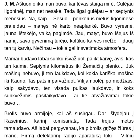
J. M.
Aštuoniolika man buvo, kai tėvas staiga mirė. Gulėjau
ligoninėj, man net nesakė. Tada ilgai gulėjau – ar septynis
mėnesius. Na, kaip… Sesuo – penkerius metus ligoninėse
praleidau – manęs nė karto neaplankė. Buvo vyresnė,
jauna ištekėjo, vaiką pagimdė. Jau, matyt, buvo išėjus iš
namų, savo gyvenimą turėjo, kolūkio karves melžė – daug
ten tų karvių. Nežinau – tokia gal ir svetimoka atmosfera.
Mamai būdavo labai sunku išvažiuot, palikt karvę, avis, kas
ten kaime. Septynis kilometrus iki Žemaičių plento… Juk
mašinų nebuvo, ji ten laukdavo, kol kokia kariška mašina
iki Kauno. Tas pats ir parvažiuot. Vilijampolėj, po medžiais,
kaip sakydavo, ten visada pulkas laukdavo, ir koks
sunkvežimis pasitaikydavo. Tai tie atvažiavimai tokie
buvo…
Brolis buvo armijoje, kai aš susirgau. Dar išlydėjau į
Raseinius, karinį komisariatą. Tada trejus metus
tarnaudavo. Aš labai pergyvenau, kaip brolis grįžęs žiūrės į
mane. Pirmą detektorinį radijo aparatuką tokį – Vilnių