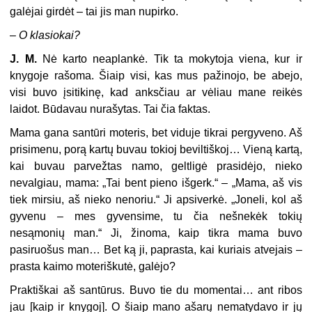
galėjai girdėt – tai jis man nupirko.
–
O klasiokai?
J. M.
Nė karto neaplankė. Tik ta mokytoja viena, kur ir
knygoje rašoma. Šiaip visi, kas mus pažinojo, be abejo,
visi buvo įsitikinę, kad anksčiau ar vėliau mane reikės
laidot. Būdavau nurašytas. Tai čia faktas.
Mama gana santūri moteris, bet viduje tikrai pergyveno. Aš
prisimenu, porą kartų buvau tokioj beviltiškoj… Vieną kartą,
kai buvau parvežtas namo, geltligė prasidėjo, nieko
nevalgiau, mama: „Tai bent pieno išgerk.“ – „Mama, aš vis
tiek mirsiu, aš nieko nenoriu.“ Ji apsiverkė. „Joneli, kol aš
gyvenu – mes gyvensime, tu čia nešnekėk tokių
nesąmonių man.“ Ji, žinoma, kaip tikra mama buvo
pasiruošus man… Bet ką ji, paprasta, kai kuriais atvejais –
prasta kaimo moteriškutė, galėjo?
Praktiškai aš santūrus. Buvo tie du momentai… ant ribos
jau [kaip ir knygoj]. O šiaip mano ašarų nematydavo ir jų