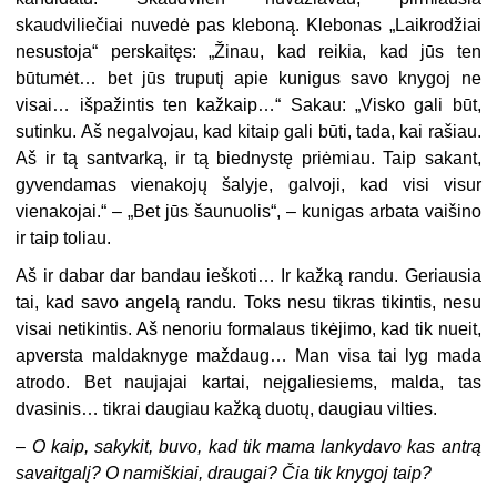
skaudviliečiai nuvedė pas kleboną. Klebonas „Laikrodžiai
nesustoja“ perskaitęs: „Žinau, kad reikia, kad jūs ten
būtumėt… bet jūs truputį apie kunigus savo knygoj ne
visai… išpažintis ten kažkaip…“ Sakau: „Visko gali būt,
sutinku. Aš negalvojau, kad kitaip gali būti, tada, kai rašiau.
Aš ir tą santvarką, ir tą biednystę priėmiau. Taip sakant,
gyvendamas vienakojų šalyje, galvoji, kad visi visur
vienakojai.“ – „Bet jūs šaunuolis“, – kunigas arbata vaišino
ir taip toliau.
Aš ir dabar dar bandau ieškoti… Ir kažką randu. Geriausia
tai, kad savo angelą randu. Toks nesu tikras tikintis, nesu
visai netikintis. Aš nenoriu formalaus tikėjimo, kad tik nueit,
apversta maldaknyge maždaug… Man visa tai lyg mada
atrodo. Bet naujajai kartai, neįgaliesiems, malda, tas
dvasinis… tikrai daugiau kažką duotų, daugiau vilties.
–
O kaip, sakykit, buvo, kad tik mama lankydavo kas antrą
savaitgalį? O namiškiai, draugai? Čia tik knygoj taip?