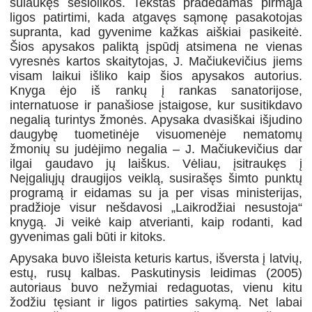
sulaukęs šešiolikos. Tekstas pradedamas pirmąja
ligos patirtimi, kada atgavęs sąmonę pasakotojas
supranta, kad gyvenime kažkas aiškiai pasikeitė.
Šios apysakos paliktą įspūdį atsimena ne vienas
vyresnės kartos skaitytojas, J. Mačiukevičius jiems
visam laikui išliko kaip šios apysakos autorius.
Knyga ėjo iš rankų į rankas sanatorijose,
internatuose ir panašiose įstaigose, kur susitikdavo
negalią turintys žmonės. Apysaka dvasiškai išjudino
daugybę tuometinėje visuomenėje nematomų
žmonių su judėjimo negalia – J. Mačiukevičius dar
ilgai gaudavo jų laiškus. Vėliau, įsitraukęs į
Neįgaliųjų draugijos veiklą, susirašęs šimto punktų
programą ir eidamas su ja per visas ministerijas,
pradžioje visur nešdavosi „Laikrodžiai nesustoja“
knygą. Ji veikė kaip atverianti, kaip rodanti, kad
gyvenimas gali būti ir kitoks.
Apysaka buvo išleista keturis kartus, išversta į latvių,
estų, rusų kalbas. Paskutinysis leidimas (2005)
autoriaus buvo nežymiai redaguotas, vienu kitu
žodžiu tęsiant ir ligos patirties sakymą. Net labai