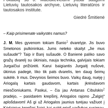
Lietuvių tautosakos archyve, Lietuvių literatūros ir
tautosakos institute.
Giedrė Šmitienė
–
Kaip prisimenate vaikystės namus?
1
J. M.
Mes gyvenom tokiam Banio
dvarelyje. Jis buvo
Smetonos pulkininkas. Jums neteko skaityt „Jie mus
sušaudė“? Taip ir Banį sušaudė. O Banienė paliko savo
gražų dvarelį su ūkiniais, nauja technika, galvijais tokiam
Jurgaičiui prižiūrėti. Karui baigiantis Jurgaitį nušovė,
ūkinius padegė, liko tik pats dvarelis, ten daug šeimų
sukėlė. Ir mus. Devynios šeimos buvo. Vaikų daug, nuėję į
Ariogalą kartais gaudavom, kartais įkrėsdavom
2
miesčioniukams. Paskui, – čia jau Antanas Cibulskis
pradėjo, – pasidarėm krepšinį, Ariogalos rajono „Žalgirį“
aplošdavom! Aš gi už Ariogalos jaunius turėjau važiuot į
Kėdainius krepšinį žaist, kai naktį prieš varžybas susirgau.