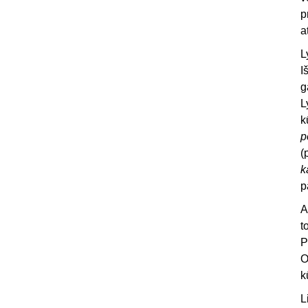
p
a
L
I
g
L
k
p
(
k
p
A
t
P
O
k
L