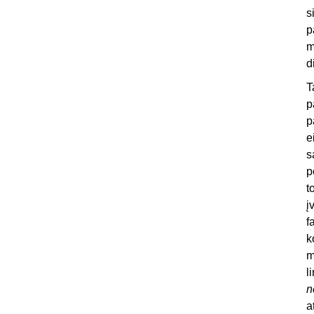
s
p
m
d
T
p
p
e
s
p
t
į
f
k
m
l
n
a