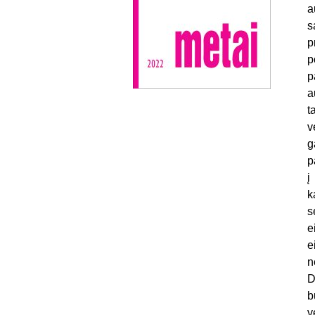
a
s
p
p
p
a
t
v
g
p
į
k
s
e
e
n
D
b
v