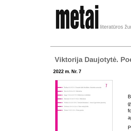
literatūros žu
Viktorija Daujotytė. Poe
2022 m. Nr. 7
B
g
f
a
P