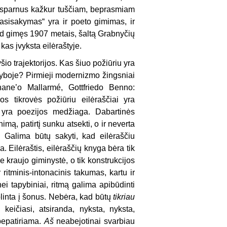
aus sparnus kažkur tuščiam, beprasmiam
asisakymas“ yra ir poeto gimimas, ir
 kad gimęs 1907 metais, šaltą Grabnyčių
kas įvyksta eilėraštyje.
šio trajektorijos. Kas šiuo požiūriu yra
ryboje? Pirmieji modernizmo žingsniai
phane’o Mallarmé, Gottfriedo Benno:
s tikrovės požiūriu eilėraščiai yra
i yra poezijos medžiaga. Dabartinės
imą, patirtį sunku atsekti, o ir neverta
s. Galima būtų sakyti, kad eilėraščiu
. Eilėraštis, eilėraščių knyga bėra tik
e kraujo giminystė, o tik konstrukcijos
 ritminis-intonacinis takumas, kartu ir
ei tapybiniai, ritmą galima apibūdinti
 plinta į šonus. Nebėra, kad būtų
tikriau
eičiasi, atsiranda, nyksta, nyksta,
bepatiriama.
Aš
neabejotinai svarbiau