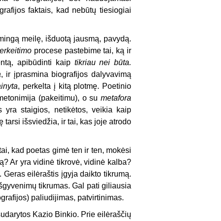
rafijos faktais, kad nebūtų tiesiogiai
aimingą meilę, išduotą jausmą, pavydą.
erkeitimo
procese pastebime tai, ką ir
ntą, apibūdinti kaip
tikriau nei būta.
a
, ir įprasmina biografijos dalyvavimą
inyta
, perkelta į kitą plotmę. Poetinio
etonimija (pakeitimu), o su
metafora
 yra staigios, netikėtos, veikia kaip
arsi išsviedžia, ir tai, kas joje atrodo
tai, kad poetas gimė ten ir ten, mokėsi
ą? Ar yra vidinė tikrovė, vidinė kalba?
. Geras eilėraštis įgyja daikto tikrumą.
išgyvenimų tikrumas. Gal pati giliausia
rafijos) paliudijimas, patvirtinimas.
 sudarytos Kazio Binkio. Prie eilėraščių