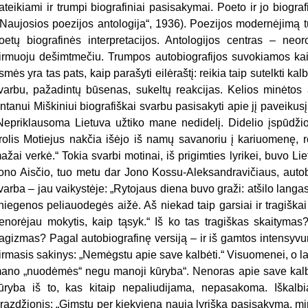
ateikiami ir trumpi biografiniai pasisakymai. Poeto ir jo biografi
„Naujosios poezijos antologija“, 1936). Poezijos modernėjimą t
oetų biografinės interpretacijos. Antologijos centras – neo
irmuoju dešimtmečiu. Trumpos autobiografijos suvokiamos kaip 
smės yra tas pats, kaip parašyti eilėraštį: reikia taip sutelkti kalb
varbu, pažadintų būsenas, sukeltų reakcijas. Kelios minėtos a
ntanui Miškiniui biografiškai svarbu pasisakyti apie jį paveiku
Nepriklausoma Lietuva užtiko mane nedidelį. Didelio įspūdžio 
rolis Motiejus nakčia išėjo iš namų savanoriu į kariuomenę, ro
ažai verkė.“ Tokia svarbi motinai, iš prigimties lyrikei, buvo Lie
ono Aisčio, tuo metu dar Jono Kossu-Aleksandravičiaus, autob
varba – jau vaikystėje: „Rytojaus diena buvo graži: atšilo langa
niegenos peliauodegės aižė. Aš niekad taip garsiai ir tragiškai 
enorėjau mokytis, kaip tąsyk.“ Iš ko tas tragiškas skaitymas?
ragizmas? Pagal autobiografinę versiją – ir iš gamtos intensyv
irmasis sakinys: „Nemėgstu apie save kalbėti.“ Visuomenei, o la
ano „nuodėmės“ negu manoji kūryba“. Nenoras apie save kalbėti
ūryba iš to, kas kitaip nepaliudijama, nepasakoma. Iškalbi
razdžionis: „Gimstu per kiekvieną naują lyrišką pasisakymą, mir