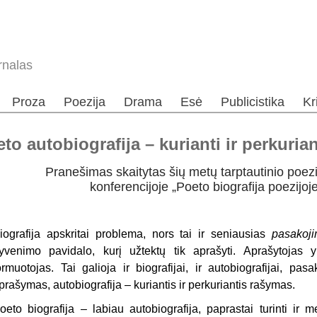
rnalas
Proza
Poezija
Drama
Esė
Publicistika
Kr
to autobiografija – kurianti ir perkurian
Pranešimas skaitytas šių metų tarptautinio poezij
konferencijoje „Poeto biografija poezijoj
iografija apskritai problema, nors tai ir seniausias
pasakoj
yvenimo pavidalo, kurį užtektų tik aprašyti. Aprašytojas 
ormuotojas. Tai galioja ir biografijai, ir autobiografijai, pa
prašymas, autobiografija – kuriantis ir perkuriantis rašymas.
oeto biografija – labiau autobiografija, paprastai turinti ir