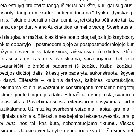
iela esti lyg pro atvirą langą išlėkusi paukštė, kuri gal sugl
asauly daugiau niekados nebegiedodama.“ Lyrika, „lyriškas p
irtis. Faktinė biografija nėra įdomi, ką reikštų kalbėti apie tai,
ieną, dar pridurti vieno Aukštaitijos kaimelio vardą. Svarbiausia, 
ai daugiau ar mažiau klasikinės poeto biografijos ir jo kūrybos ry
akitę dabartyje – postmoderniojoje ar postpostmoderniojoje kū
ažymėti specifinės takoskyros, aiškiausiai ženklintos Sté
ilėraščiais ne kas nors išreiškiama, vaizduojama, bet kokio
avarankiški, eilėraščiai padaromi iš žodžių. Kalba, žodžia
oezijos didžioji dalis iš tiesų yra padaryta, sukonstruota. Išgyven
o daryti. Eilėraštis – kalbinis darinys, kalbinės konstrukcijo
veiklinama kalbinius vaizdinius konstruojanti mentalinė biografija
aktinės poeto biografijos dalis. Eilėraščiai nebegimsta, svarbu n
odas, šifras. Pastebimai silpsta eilėraščio intensyvumas, tad ir
uzikalumas. Už muziką svarbesni vaizdiniai, labiau grafiniai n
inijiniais dažniais. Eilėraštis neabejotinai ekstensyvesnis, tarsi
ei būta
, nes tai, kas būta, nebematuojama tikrumu. Viskas k
tsiranda. Jausmo vienkartybė nebeatrodo svarbi, iš esmės ne