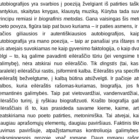
utobiografijos yra svarbios į poeziją žvelgiant iš patirties taš
antykius, skaitytas knygas, klausytą muziką. Kūryba tada suvo
rincipu remiasi ir
biografinis
metodas.
Gana vaisingas šis met
oeto povyza, figūra taip pat buvo kuriama – ir paties asmens, ir 
ačios giliausios ir autentiškiausios autobiografijos, 
utobiografija yra mano poezija, – taip ar panašiai yra ištaręs
ais atvejais suvokiamas ne kaip gyvenimo faktologija, o kaip dvasi
ėlgi – to, ką galime pavadinti eilėraščio tūriu (jei vengsime 
alimybę), nėra atskirai nuo eilėraščio. Tik
dingstis
(tai, kas
aralelė) eilėraščiui rastis, įsiforminti kalba. Eilėraštis yra speci
 eilėraštį bežvelgtume, į kalbą būtina atsižvelgti. Ir pačioje at
albos, kuria eilėraštis rašomas-kuriamas, biografija, jos f
emantinės galimybės. Taip pat vietovardžiai, vandenvardžiai,
ilėraščio turinį, jį ryškiau biografizuoti. Krašto biografija ga
ilėraščiais iš to, kas prasideda savame kieme, kaime, arti
eatskiriama nuo poeto patirties,
metonimiška
. Tai atvejai, k
augiau aprašomųjų elementų, daugiau paviršiaus. Faktinis tikr
uvimas paviršiuje, atpažįstamumas kontroliuoja galimyb
eiksmingesnis prozoje, ypač romane. Daug romanų rašoma