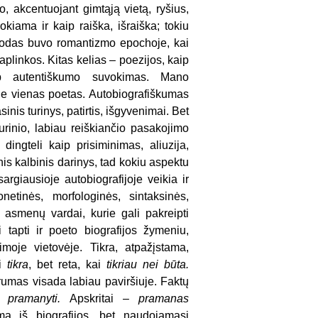
ko, akcentuojant gimtąją vietą, ryšius,
kiama ir kaip raiška, išraiška; tokiu
odas buvo romantizmo epochoje, kai
aplinkos. Kitas kelias – poezijos, kaip
kaip autentiškumo suvokimas. Mano
 ne vienas poetas. Autobiografiškumas
nis turinys, patirtis, išgyvenimai. Bet
turinio, labiau reiškiančio pasakojimo
 dingteli kaip prisiminimas, aliuzija,
finis kalbinis darinys, tad kokiu aspektu
sargiausioje autobiografijoje veikia ir
onetinės, morfologinės, sintaksinės,
 asmenų vardai, kurie gali pakreipti
li tapti ir poeto biografijos žymeniu,
moje vietovėje. Tikra, atpažįstama,
ai
tikra
, bet reta, kai
tikriau nei būta.
umas visada labiau paviršiuje. Faktų
es
pramanyti.
Apskritai –
pramanas
 iš biografijos, bet naudojamasi