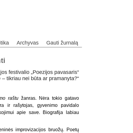
itika
Archyvas
Gauti žurnalą
ti
os festivalio „Poezijos pavasaris“
e – tikriau nei būta ar pramanyta?“
imo
raštu
žanras. Nėra tokio gatavo
yra ir rašytojas, gyvenimo pavidalo
sakojimui apie save. Biografija labiau
 meninės improvizacijos bruožų. Poetų