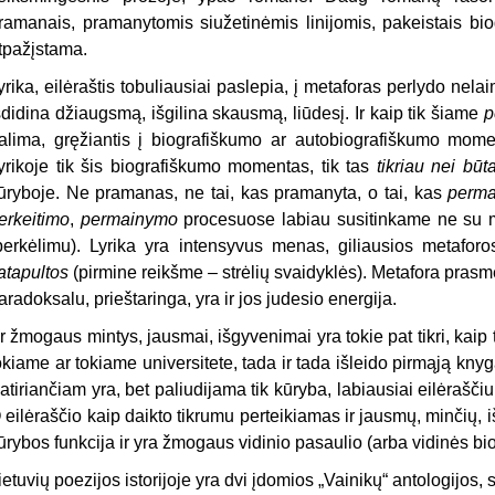
ramanais, pramanytomis siužetinėmis linijomis, pakeistais biog
tpažįstama.
yrika, eilėraštis tobuliausiai paslepia, į metaforas perlydo nel
šdidina džiaugsmą, išgilina skausmą, liūdesį. Ir kaip tik šiame
p
alima, gręžiantis į biografiškumo ar autobiografiškumo mome
yrikoje tik šis biografiškumo momentas, tik tas
tikriau nei būt
ūryboje. Ne pramanas, ne tai, kas pramanyta, o tai, kas
perma
erkeitimo
,
permainymo
procesuose labiau susitinkame ne su m
perkėlimu). Lyrika yra intensyvus menas, giliausios metaforos
atapultos
(pirmine reikšme – strėlių svaidyklės). Metafora prasmę t
aradoksalu, prieštaringa, yra ir jos judesio energija.
r žmogaus mintys, jausmai, išgyvenimai yra tokie pat tikri, kaip 
okiame ar tokiame universitete, tada ir tada išleido pirmąją knyg
atiriančiam yra, bet paliudijama tik kūryba, labiausiai eilėraščiu
 eilėraščio kaip daikto tikrumu perteikiamas ir jausmų, minčių, 
ūrybos funkcija ir yra žmogaus vidinio pasaulio (arba vidinės biog
ietuvių poezijos istorijoje yra dvi įdomios „Vainikų“ antologijos,