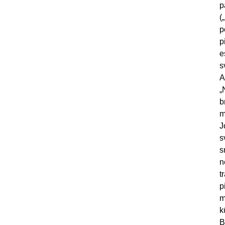
p
(
p
p
e
s
A
„
b
m
J
s
s
n
t
p
m
k
B