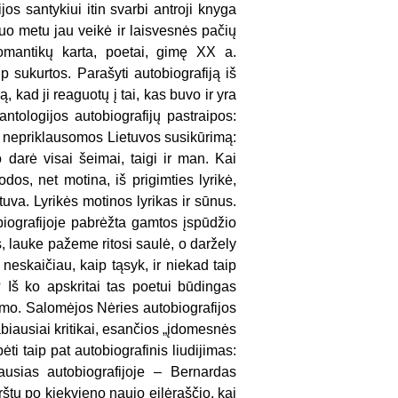
jos santykiui itin svarbi antroji knyga
uo metu jau veikė ir laisvesnės pačių
romantikų karta, poetai, gimę XX a.
sukurtos. Parašyti autobiografiją iš
ą, kad ji reaguotų į tai, kas buvo ir yra
ntologijos autobiografijų pastraipos:
sį nepriklausomos Lietuvos susikūrimą:
darė visai šeimai, taigi ir man. Kai
dos, net motina, iš prigimties lyrikė,
tuva. Lyrikės motinos lyrikas ir sūnus.
iografijoje pabrėžta gamtos įspūdžio
s, lauke pažeme ritosi saulė, o daržely
neskaičiau, kaip tąsyk, ir niekad taip
 Iš ko apskritai tas poetui būdingas
umo. Salomėjos Nėries autobiografijos
biausiai kritikai, esančios „įdomesnės
 taip pat autobiografinis liudijimas:
ausias autobiografijoje – Bernardas
štu po kiekvieno naujo eilėraščio, kai