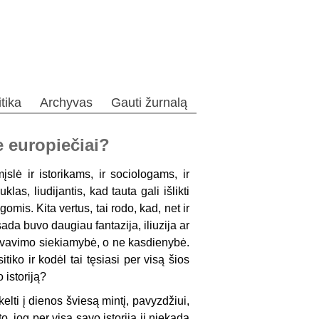
itika
Archyvas
Gauti žurnalą
e europiečiai?
mįslė ir istorikams, ir sociologams, ir
las, liudijantis, kad tauta gali išlikti
mis. Kita vertus, tai rodo, kad, net ir
da buvo daugiau fantazija, iliuzija ar
io gyvavimo siekiamybė, o ne kasdienybė.
tiko ir kodėl tai tęsiasi per visą šios
 istoriją?
elti į dienos šviesą mintį, pavyzdžiui,
to, jog per visą savo istoriją ji niekada