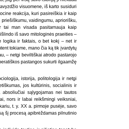
o pavyzdžio visuomene, iš karto susiduri
ine reakcija, kuri pasireiškia ir kaip
 priešiškumu, vaidingumu, apriorišku,
Ir tai man visada pasitarnauja kaip
išlindo iš savo mitologinės praeities –
logika ir faktais, o bet kokį – net ir
ent tokiame, mano čia ką tik įvardytų
au, – netgi beviltiškai atrodo pastarojo
speratiškos pastangos sukurti ilgaamžę
logija, istorija, politologija ir netgi
tiškumas, jos kultūrinis, socialinis ir
ra absoliučiai sąlygojamas nei tautos
ai, nors ir labai reikšmingi veiksniai,
škariu, t. y. XX a. pirmoje pusėje, savo
są šį procesą apibrėždamas pilnutinio