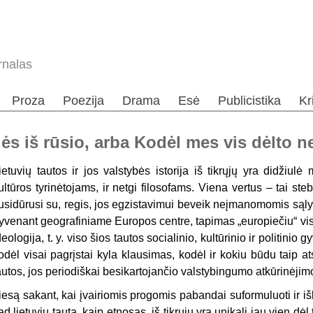
rnalas
Proza
Poezija
Drama
Esė
Publicistika
Kr
ės iš rūsio, arba Kodėl mes vis dėlto n
ietuvių tautos ir jos valstybės istorija iš tikrųjų yra didžiulė 
ultūros tyrinėtojams, ir netgi filosofams. Viena vertus – tai stebuk
usidūrusi su, regis, jos egzistavimui beveik neįmanomomis sąlygo
yvenant geografiniame Europos centre, tapimas „europiečiu“ visa
deologija, t. y. viso šios tautos socialinio, kultūrinio ir politin
odėl visai pagrįstai kyla klausimas, kodėl ir kokiu būdu taip atsi
autos, jos periodiškai besikartojančio valstybingumo atkūrinėjimo
iesą sakant, kai įvairiomis progomis pabandai suformuluoti ir išk
ad lietuvių tauta, kaip etnosas, iš tikrųjų yra unikali jau vien dėl 