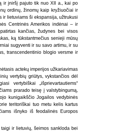
ir įniršį pajuto tik nuo XII a., kai po
ų ordinų, žinomų kaip kryžiuočiai ir
 ir lietuviams ši ekspansija, užtrukusi
nės Centrinės Amerikos indėnai – ir
patirtas kančias, žudynes bei visos
iskas, ką tūkstantmečius senieji mūsų
niai sugyventi ir su savo artimu, ir su
s, transcendentinio blogio versme ir
inėtasis actekų imperijos užkariavimas
inių vertybių griūtys, vykstančios dėl
asi vertybiškai „išprievartautiems“
mečiams prarado teisę į valstybingumą,
iojo kunigaikščio Jogailos vedybinės
rie teritoriškai tuo metu kelis kartus
čiams išnyko iš feodalinės Europos
taigi ir lietuvių, šeimos sankloda bei