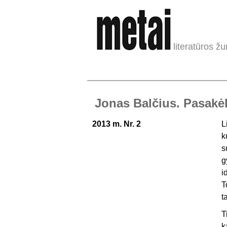
literatūros žu
Jonas Balčius. Pasakėl
2013 m. Nr. 2
L
k
s
g
i
T
t
T
k