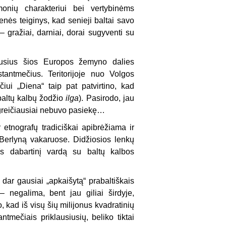
monių charakteriui bei vertybinėms
nės teiginys, kad senieji baltai savo
– gražiai, darniai, dorai sugyventi su
likusius šios Europos žemyno dalies
tantmečius. Teritorijoje nuo Volgos
iui „Diena“ taip pat patvirtino, kad
baltų kalbų žodžio
ilga
). Pasirodo, jau
ių greičiausiai nebuvo pasiekę…
r etnografų tradiciškai apibrėžiama ir
ir Berlyną vakaruose. Didžiosios lenkų
os dabartinį vardą su baltų kalbos
dar gausiai „apkaišytą“ prabaltiškais
– negalima, bent jau giliai širdyje,
o, kad iš visų šių milijonus kvadratinių
tmečiais priklausiusių, beliko tiktai