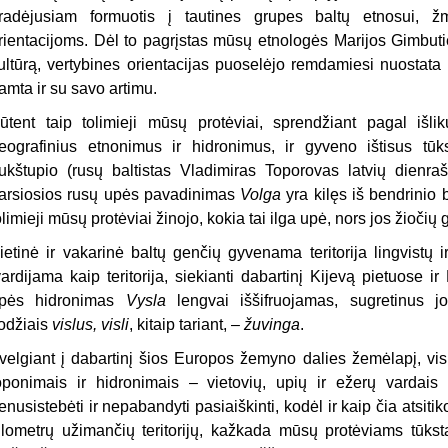
radėjusiam formuotis į tautines grupes baltų etnosui, ž
rientacijoms. Dėl to pagrįstas mūsų etnologės Marijos Gimbutie
ultūrą, vertybines orientacijas puoselėjo remdamiesi nuostata 
amta ir su savo artimu.
ūtent taip tolimieji mūsų protėviai, sprendžiant pagal iš
eografinius etnonimus ir hidronimus, ir gyveno ištisus tūks
ukštupio (rusų baltistas Vladimiras Toporovas latvių dienrašč
arsiosios rusų upės pavadinimas
Volga
yra kilęs iš bendrinio 
olimieji mūsų protėviai žinojo, kokia tai ilga upė, nors jos žioč
ietinė ir vakarinė baltų genčių gyvenama teritorija lingvistų i
vardijama kaip teritorija, siekianti dabartinį Kijevą pietuose 
pės hidronimas
Vysla
lengvai iššifruojamas, sugretinus j
odžiais
vislus,
visli
, kitaip tariant, –
žuvinga
.
velgiant į dabartinį šios Europos žemyno dalies žemėlapį, vis 
oponimais ir hidronimais – vietovių, upių ir ežerų vardais 
enusistebėti ir nepabandyti pasiaiškinti, kodėl ir kaip čia atsitik
ilometrų užimančių teritorijų, kažkada mūsų protėviams tūkstan