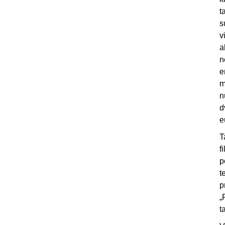
t
s
v
a
n
e
m
n
d
e
T
f
p
t
p
„
t