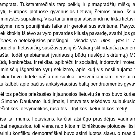
amprata. Tūkstantmečiais tarp pelkių ir pirmapradžių miškų a
ytų Europos plotuose gyvenusios lietuvių šeimos buvo išsiug
iminystės supratimą. Visa tai turiningai atsispindi ne tiktai lietuv
ašyme, nors pounijiniais laikais ir gerokai suslavintame. Pavyzd
iek kitokią iš tėvo ar vyro pavardės kilusią pavardę, svarbi jos 
ienės
, o netekėjusios priešingai – visada yra –
ūtės
, –
ytės
ir –
augeliui lietuvaičių, susižavėjusių iš Vakarų sklindančia panfe
ašta, todėl griebiamasi įvairiausių būdų nuslėpti skirtumą.) M
ūdų konkrečiau ir reikliau apibrėžti ir socialinį, ir dorovinį mote
eminisčių išgarsinto vyrų seklizmo, apie kurį vis nesiliaujama t
aikai buvo didelė našta itin sunkiai besiverčiančiam, neretai
au kalbėti apie pačius ankstyviausius baltų bendruomenės gyva
ėl tos pačios priežasties ir jaunosios lietuvių šeimos buvo kuri
r Simono Daukanto liudijimais, lietuvaitės tekėdavo sulaukusio
ešiolikos–devyniolikos, rusaitės – trylikos–keturiolikos metų!
isa tai mums, lietuviams, karčiai atsirūgo prasidėjus vadina
abai negausios, toli viena nuo kitos milžiniškuose plotuose iš
arinių konfliktų demografiškai buvo asimiliuotos slavų, o prasid