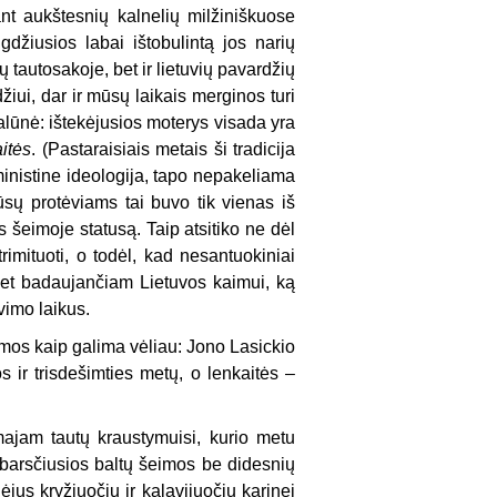
nt aukštesnių kalnelių milžiniškuose
džiusios labai ištobulintą jos narių
ių tautosakoje, bet ir lietuvių pavardžių
žiui, dar ir mūsų laikais merginos turi
galūnė: ištekėjusios moterys visada yra
aitės
. (Pastaraisiais metais ši tradicija
ministine ideologija, tapo nepakeliama
ūsų protėviams tai buvo tik vienas iš
rs šeimoje statusą. Taip atsitiko ne dėl
rimituoti, o todėl, kad nesantuokiniai
 net badaujančiam Lietuvos kaimui, ką
vimo laikus.
amos kaip galima vėliau: Jono Lasickio
s ir trisdešimties metų, o lenkaitės –
majam tautų kraustymuisi, kurio metu
sibarsčiusios baltų šeimos be didesnių
ėjus kryžiuočių ir kalavijuočių karinei