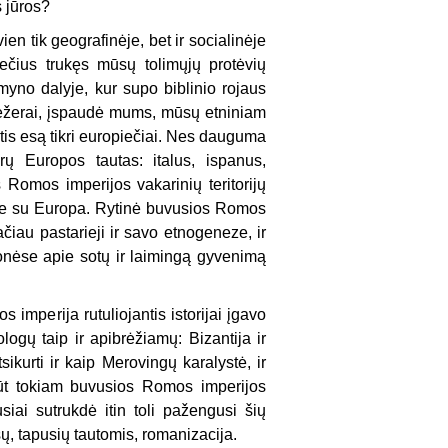
s jūros?
en tik geografinėje, bet ir socialinėje
tmečius trukęs mūsų tolimųjų protėvių
yno dalyje, kur supo biblinio rojaus
 ežerai, įspaudė mums, mūsų etniniam
stis esą tikri europiečiai. Nes dauguma
ų Europos tautas: italus, ispanus,
 Romos imperijos vakarinių teritorijų
iname su Europa. Rytinė buvusios Romos
ačiau pastarieji ir savo etnogeneze, ir
onėse apie sotų ir laimingą gyvenimą
imperija rutuliojantis istorijai įgavo
tologų taip ir apibrėžiamų: Bizantija ir
ikurti ir kaip Merovingų karalystė, ir
būt tokiam buvusios Romos imperijos
ausiai sutrukdė itin toli pažengusi šių
sų, tapusių tautomis, romanizacija.