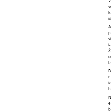
V
v
l
i
J
p
v
t
Ž
s
b
D
r
t
b
N
e
b