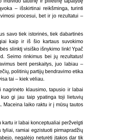
individo tautinę ir pilietinę tapatybę
voka – išskirtinai reikšminga, turinti
imosi procesui, bet ir jo rezultatui –
s savo tiek istorinės, tiek dabartinės
iai kaip ir iš šio kartaus suvokimo
ės slinktį visiško išnykimo link! Ypač
d. Seimo rinkimus bei jų rezultatus!
vimus bent perskaitys, juo labiau –
čių, politinių partijų bendravimo etika
isa tai – kiek vėliau.
i nagrinėto klausimo, tapusio ir labai
kuo gi jau taip ypatinga toji lietuvių
 A. Maceina laiko raktu ir į mūsų tautos
u kartu ir labai konceptualiai peržvelgti
 tyliai, ramiai egzistuoti pirmapradžių
abejo, negalėjo neturėti įtakos dar tik