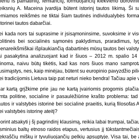
ienu iš pamatinių, lemiančių, formuojančių kiekvieno dorovinio 
eiksnių A. Maceina įvardija būtent istorinį tautos likimą. Ši są
emiamos reikšmės ne tiktai šiam tautinės individualybės formav
storinei tautos dabarčiai.
ei kada nors tai suprasime ir įsisąmoninsime, suvoksime ir visu
olitinės bei socialinės sąmonės paklydimus, praradimus, lyg
ienareikšmiškai išplaukiančią dabartinės mūsų tautos bei valstyb
ai pasakytina analizuojant kad ir šiuos – 2012 m. spalio 14 
inoma, naivu būtų tikėtis, kad kas nors šiuos mano samprota
usimąstys, nes, kaip minėjau, būtent su europinio pavyzdžio pilie
ei tradicijomis Lietuva taip pat neturi nieko bendra! Tačiau apie v
ar kartą grįžkime prie jau ne kartą įvairiomis progomis plačia
imta politine, socialine ir pasaulėžiūrine krašto problema: tad 
autos ir valstybės istorinė bei socialinė praeitis, kurią filosofas
ei valstybės istorinę ateitį?
orint atsakyti į šį pagrindinį klausimą, reikia labai trumpai, tačia
sminius baltų etnoso raidos etapus, vertusius jį tūkstantmečiais
ekraščių miškų ir tyvuliuojančių pelkių apsuptyje. Visa tai, be 