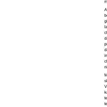
m
A
b
g
l
c
d
p
d
i
c
n
M
s
V
k
t
t