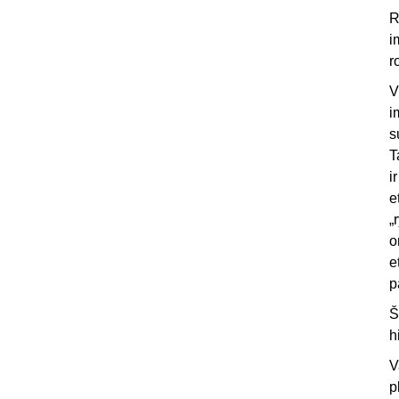
R
i
r
V
i
s
T
i
e
„
o
e
p
Š
h
V
p