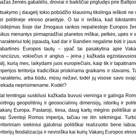
ažas žemės gabalėlis, droviai ir baikščiai prigludęs prie Baltijo
tsakymo į daugelį tokio pobūdžio klausimų tikslinga ieškoti ne vi
ei politinėje etnoso praeityje. O tai ir reiškia, kad tūkstan
lūdėjimas šioje dar žmogaus rankos nepaliestoje Europos žem
aikus menantys pirmapradžiai planetos miškai, pelkės, upės ir
harakteriui tokį įspaudą, kad dar ir šiandien negalime būti ir jau
abartinės Europos tautų – ypač tai pasakytina apie Vakar
rancūzus, vokiečius ir anglus – įeina į kažkada egzistavusios
alį, kurią mes, laikydami juos europiečiais, kaip tik ir tapat
mperijos teritorija tradiciškai priskiriama graikams ir slavams. T
harakteriu, arba būdu, mūsų nežavi, todėl jų visose savo svaj
iekada neprisimename. Kodėl?
at lemtingai suskilusi kažkada buvusi vieninga ir galinga Romos 
kirtingų geopolitinių ir geosocialinių dimensijų, istorikų ir poli
akarų Europa. Pastaroji, tiesa, daug kartų mėgino politiškai ats
aip Šventoji Romos imperija, tačiau ne itin sėkmingai. Tur
eritoriniam siekiniui galutinai politiškai realizuotis bene labi
eritorijų feodalizacija ir nevisiška kai kurių Vakarų Europos etno