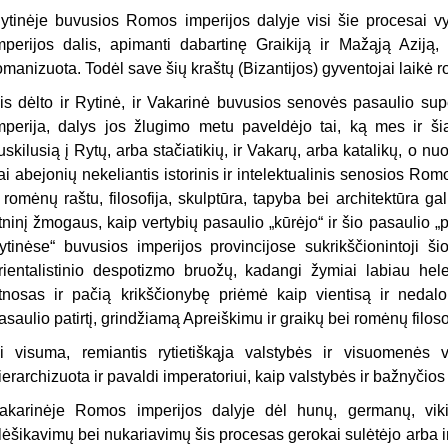
ytinėje buvusios Romos imperijos dalyje visi šie procesai v
mperijos dalis, apimanti dabartinę Graikiją ir Mažąją Aziją
omanizuota. Todėl save šių kraštų (Bizantijos) gyventojai laikė r
is dėlto ir Rytinė, ir Vakarinė buvusios senovės pasaulio su
mperija, dalys jos žlugimo metu paveldėjo tai, ką mes ir ši
uskilusią į Rytų, arba stačiatikių, ir Vakarų, arba katalikų, o nuo
ai abejonių nekeliantis istorinis ir intelektualinis senosios Ro
r romėnų raštu, filosofija, skulptūra, tapyba bei architektūra galut
tninį žmogaus, kaip vertybių pasaulio „kūrėjo“ ir šio pasaulio „pi
rytinėse“ buvusios imperijos provincijose sukrikščionintoji š
rientalistinio despotizmo bruožų, kadangi žymiai labiau hel
tnosas ir pačią krikščionybę priėmė kaip vientisą ir nedalo
asaulio patirtį, grindžiamą Apreiškimu ir graikų bei romėnų filosof
i visuma, remiantis rytietiškąja valstybės ir visuomenės va
ierarchizuota ir pavaldi imperatoriui, kaip valstybės ir bažnyčios
akarinėje Romos imperijos dalyje dėl hunų, germanų, vikin
lėšikavimų bei nukariavimų šis procesas gerokai sulėtėjo arba ir v