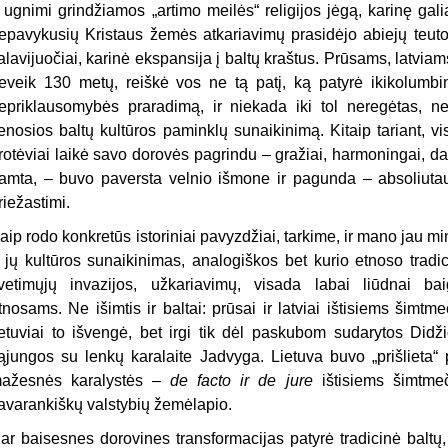
r ugnimi grindžiamos „artimo meilės“ religijos jėgą, karinę galią 
epavykusių Kristaus žemės atkariavimų prasidėjo abiejų teuton
alavijuočiai, karinė ekspansija į baltų kraštus. Prūsams, latviams
eveik 130 metų, reiškė vos ne tą patį, ką patyrė ikikolumbi
epriklausomybės praradimą, ir niekada iki tol neregėtas, ne
enosios baltų kultūros paminklų sunaikinimą. Kitaip tariant, v
rotėviai laikė savo dorovės pagrindu – gražiai, harmoningai, dar
amta, – buvo paversta velnio išmone ir pagunda – absoliutau
riežastimi.
aip rodo konkretūs istoriniai pavyzdžiai, tarkime, ir mano jau m
r jų kultūros sunaikinimas, analogiškos bet kurio etnoso tradic
vetimųjų invazijos, užkariavimų, visada labai liūdnai baigi
tnosams. Ne išimtis ir baltai: prūsai ir latviai ištisiems šimt
ietuviai to išvengė, bet irgi tik dėl paskubom sudarytos Didž
ąjungos su lenkų karalaite Jadvyga. Lietuva buvo „prišlieta“ p
ažesnės karalystės –
de facto ir de jure
ištisiems šimtme
avarankiškų valstybių žemėlapio.
ar baisesnes dorovines transformacijas patyrė tradicinė baltų, 