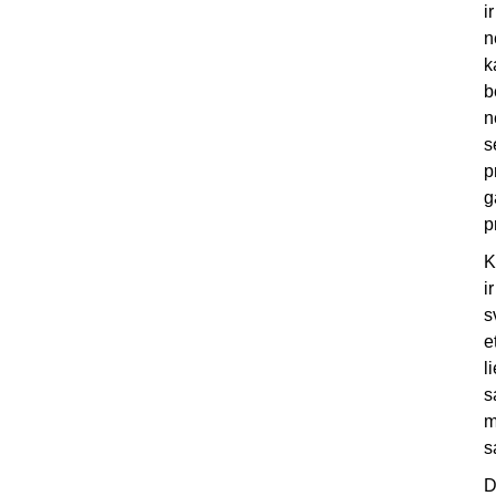
i
n
k
b
n
s
p
g
p
K
i
s
e
l
s
m
s
D