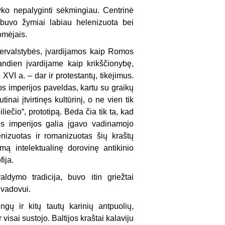
yko nepalyginti sėkmingiau. Centrinė
, buvo žymiai labiau helenizuota bei
omėjais.
pervalstybės, įvardijamos kaip Romos
andien įvardijame kaip krikščionybę,
 XVI a. – dar ir protestantų, tikėjimus.
mos imperijos paveldas, kartu su graikų
inai įtvirtinęs kultūrinį, o ne vien tik
liečio“, prototipą. Bėda čia tik ta, kad
ios imperijos galia įgavo vadinamojo
enizuotas ir romanizuotas šių kraštų
mą intelektualinę dorovinę antikinio
ija.
ldymo tradicija, buvo itin griežtai
 vadovui.
gų ir kitų tautų karinių antpuolių,
isai sustojo. Baltijos kraštai kalaviju