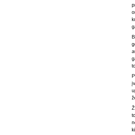
p
o
k
g
B
g
a
g
t
P
į
u
ž
Ž
t
n
k