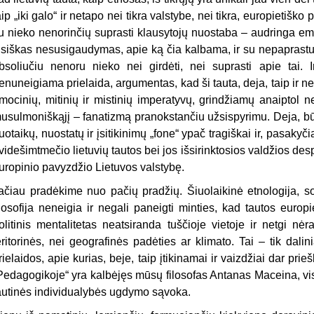
aip „iki galo“ ir netapo nei tikra valstybe, nei tikra, europietišk
u nieko nenorinčių suprasti klausytojų nuostaba – audringa emoc
isiškas nesusigaudymas, apie ką čia kalbama, ir su nepaprastu
bsoliučiu nenoru nieko nei girdėti, nei suprasti apie tai. 
enuneigiama prielaida, argumentas, kad ši tauta, deja, taip ir ne
mocinių, mitinių ir mistinių imperatyvų, grindžiamų anaiptol ne 
usulmoniškąjį – fanatizmą pranokstančiu užsispyrimu. Deja, būt
uotaikų, nuostatų ir įsitikinimų „fone“ ypač tragiškai ir, pasakyči
videšimtmečio lietuvių tautos bei jos išsirinktosios valdžios de
uropinio pavyzdžio Lietuvos valstybę.
ačiau pradėkime nuo pačių pradžių. Šiuolaikinė etnologija, socio
ilosofija neneigia ir negali paneigti minties, kad tautos europie
olitinis mentalitetas neatsiranda tuščioje vietoje ir netgi nė
eritorinės, nei geografinės padėties ar klimato. Tai – tik dalini
rielaidos, apie kurias, beje, taip įtikinamai ir vaizdžiai dar prie
Pedagogikoje“ yra kalbėjęs mūsų filosofas Antanas Maceina, vi
autinės individualybės ugdymo sąvoka.