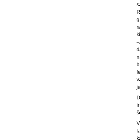
s
R
g
r
k
–
d
n
b
f
v
j
D
i
š
V
l
k