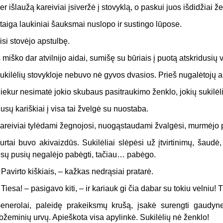
er išlaužą kareiviai įsiveržė į stovyklą, o paskui juos išdidžiai že
taiga laukiniai šauksmai nuslopo ir sustingo lūpose.
isi stovėjo apstulbę.
š miško dar atvilnijo aidai, sumišę su būriais į puotą atskridusių
ukilėlių stovykloje nebuvo nė gyvos dvasios. Prieš nugalėtojų ak
iekur nesimatė jokio skubaus pasitraukimo ženklo, jokių sukilėli
usų kariškiai į visa tai žvelgė su nuostaba.
areiviai tylėdami žegnojosi, nuogąstaudami žvalgėsi, murmėjo p
urtai buvo akivaizdūs. Sukilėliai slėpėsi už įtvirtinimų, šaudė,
isų pusių negalėjo pabėgti, tačiau… pabėgo.
–
Pavirto kiškiais, – kažkas nedrąsiai pratarė.
–
Tiesa! – pasigavo kiti, – ir kariauk gi čia dabar su tokiu velniu! T
enerolai, paleidę prakeiksmų krušą, įsakė surengti gaudynes
ožeminių urvų. Apieškota visa apylinkė. Sukilėlių nė ženklo!