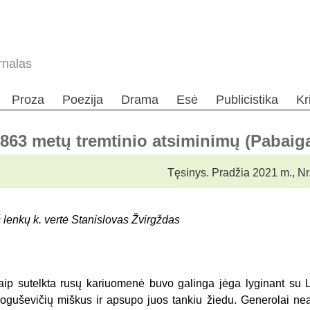
rnalas
Proza
Poezija
Drama
Esė
Publicistika
Kr
863 metų tremtinio atsiminimų (Pabaig
Tęsinys. Pradžia 2021 m., Nr.
š lenkų k. vertė Stanislovas Žvirgždas
aip sutelkta rusų kariuomenė buvo galinga jėga lyginant su 
oguševičių miškus ir apsupo juos tankiu žiedu. Generolai nea