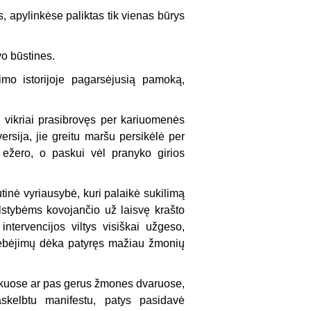
, apylinkėse paliktas tik vienas būrys
vo būstines.
imo istorijoje pagarsėjusią pamoką,
 vikriai prasibrovęs per kariuomenės
rsija, jie greitu maršu persikėlė per
 ežero, o paskui vėl pranyko girios
tinė vyriausybė, kuri palaikė sukilimą
lstybėms kovojančio už laisvę krašto
intervencijos viltys visiškai užgeso,
ugebėjimų dėka patyręs mažiau žmonių
iškuose ar pas gerus žmones dvaruose,
askelbtu manifestu, patys pasidavė