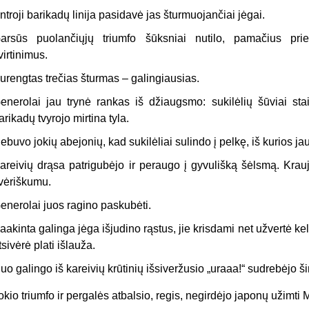
ntroji barikadų linija pasidavė jas šturmuojančiai jėgai.
arsūs puolančiųjų triumfo šūksniai nutilo, pamačius pri
tvirtinimus.
urengtas trečias šturmas – galingiausias.
enerolai jau trynė rankas iš džiaugsmo: sukilėlių šūviai stai
arikadų tvyrojo mirtina tyla.
ebuvo jokių abejonių, kad sukilėliai sulindo į pelkę, iš kurios 
areivių drąsa patrigubėjo ir peraugo į gyvulišką šėlsmą. Krau
vėriškumu.
enerolai juos ragino paskubėti.
aakinta galinga jėga išjudino rąstus, jie krisdami net užvertė kel
tsivėrė plati išlauža.
uo galingo iš kareivių krūtinių išsiveržusio „uraaa!“ sudrebėjo š
okio triumfo ir pergalės atbalsio, regis, negirdėjo japonų užimt