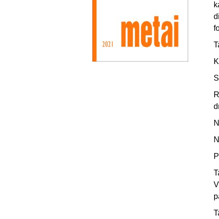
k
d
f
T
K
S
R
d
N
N
P
T
V
p
T