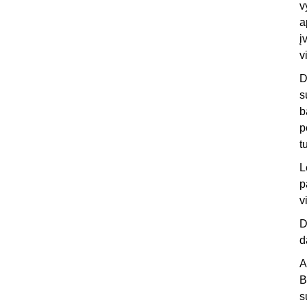
v
a
į
v
D
s
b
p
t
L
p
v
D
d
A
B
s