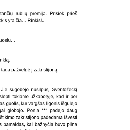
ančių rublių premija. Prisiek prieš
ckis yra čia… Rinkis!..
duosiu…
nklą.
tada pažvelgė į zakristijoną.
. Jie sugebėjo nusilpusį Sventožeckį
slėpti tokiame užkaboryje, kad ir per
s guolis, kur vargšas ligonis išgulėjo
ingai globojo. Ponia *** padėjo daug
ištikimo zakristijono padedama išvesti
as pamaldas, kai bažnyčia buvo pilna