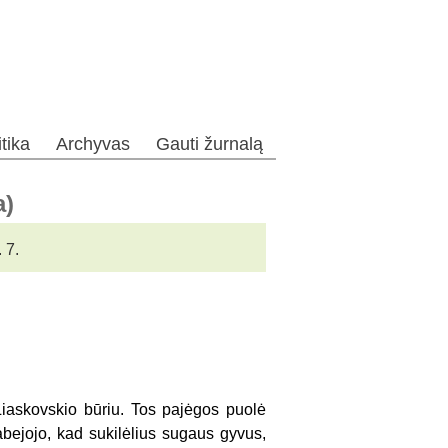
itika
Archyvas
Gauti žurnalą
a)
 7.
Liaskovskio būriu. Tos pajėgos puolė
bejojo, kad sukilėlius sugaus gyvus,