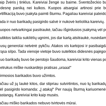
aip žvėris į tinklus. Kareiviai žengė su baime. Sventožeckio bu
idesnę paniką nei kulkos. Kuopos atsargiai artinosi prie būri
ortifikaciją buvo įsakyta paimti šturmu. Pagaliau kareiviai paleid
ada ir nuo barikadų pasigirdo salvė ir nukovė keliolika kareivių.
uopos netvarkingai pasitraukė, tačiau išgirdusios įsakymą vėl p
utiktos taiklia sukilėlių ugnimi, jos dar kartą atsitraukė, nusėdam
usų generolai netvėrė pykčiu. Atakos vis kartojosi ir pasibai
rąsa silpo. Tada vienoje vietoje buvo sutelktos didesnės pajėgo
uo barikadų buvo be perstojo šaudoma, kareiviai krito vienas po
etrukus miške nuskardėjo pratisas „uraaa!“
irmosios barikados buvo užimtos.
ačiau už jų laukė kitos, dar stipriau sutvirtintos, nuo tų barika
ėl pasigirdo komanda: „Į ataką!“ Per naują šturmą kariuomen
astangų. Kareiviai krito kaip musės.
ačiau miško barikados nebuvo tvirtovės mūrai.