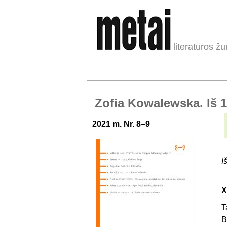
literatūros žu
Zofia Kowalewska. Iš 1
2021 m. Nr. 8–9
I
X
T
B