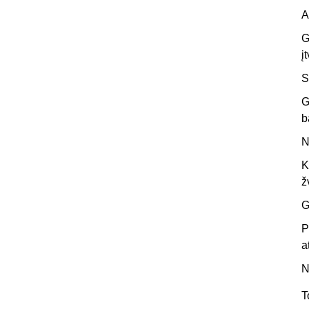
A
G
į
S
G
b
N
K
ž
G
P
a
N
T