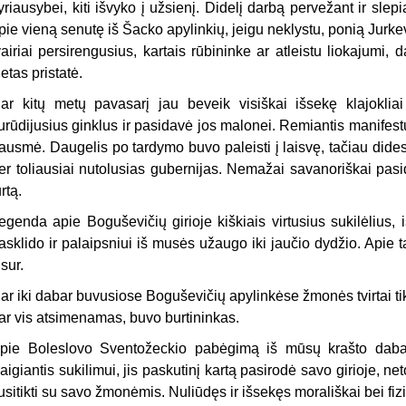
yriausybei, kiti išvyko į užsienį. Didelį darbą pervežant ir slepi
pie vieną senutę iš Šacko apylinkių, jeigu neklystu, ponią Jurke
vairiai persirengusius, kartais rūbininke ar atleistu liokajumi,
ietas pristatė.
ar kitų metų pavasarį jau beveik visiškai išsekę klajokliai
urūdijusius ginklus ir pasidavė jos malonei. Remiantis manifes
ausmė. Daugelis po tardymo buvo paleisti į laisvę, tačiau didesn
er toliausiai nutolusias gubernijas. Nemažai savanoriškai pas
urtą.
egenda apie Boguševičių girioje kiškiais virtusius sukilėlius, i
asklido ir palaipsniui iš musės užaugo iki jaučio dydžio. Apie t
isur.
ar iki dabar buvusiose Boguševičių apylinkėse žmonės tvirtai ti
ar vis atsimenamas, buvo burtininkas.
pie Boleslovo Sventožeckio pabėgimą iš mūsų krašto dabar 
aigiantis sukilimui, jis paskutinį kartą pasirodė savo girioje, n
usitikti su savo žmonėmis. Nuliūdęs ir išsekęs morališkai bei fizišk