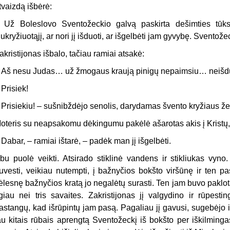
tvaizdą išbėrė:
–
Už Boleslovo Sventožeckio galvą paskirta dešimties tūkst
ukryžiuotąjį, ar nori jį išduoti, ar išgelbėti jam gyvybę. Sventože
akristijonas išbalo, tačiau ramiai atsakė:
–
Aš nesu Judas… už žmogaus kraują pinigų nepaimsiu… neiš
–
Prisiek!
–
Prisiekiu! – sušnibždėjo senolis, darydamas švento kryžiaus že
oteris su neapsakomu dėkingumu pakėlė ašarotas akis į Kristų, 
–
Dabar, – ramiai ištarė, – padėk man jį išgelbėti.
bu puolė veikti. Atsirado stiklinė vandens ir stikliukas vyno
uvesti, veikiau nutempti, į bažnyčios bokšto viršūnę ir ten pa
ėlesnę bažnyčios kratą jo negalėtų surasti. Ten jam buvo paklota
lgiau nei tris savaites. Zakristijonas jį valgydino ir rūpest
astangų, kad išrūpintų jam pasą. Pagaliau jį gavusi, sugebėjo 
au kitais rūbais aprengtą Sventožeckį iš bokšto per iškilming