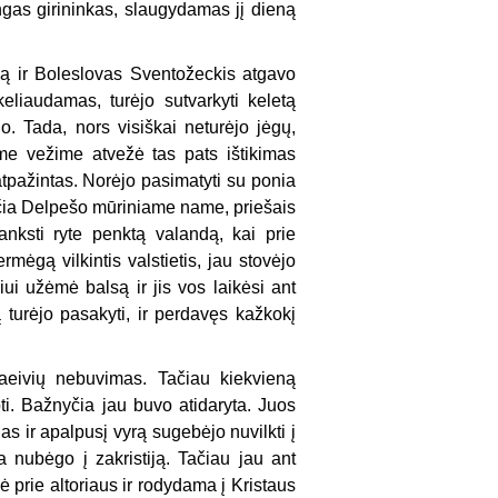
ngas girininkas, slaugydamas jį dieną
ligą ir Boleslovas Sventožeckis atgavo
liaudamas, turėjo sutvarkyti keletą
jo. Tada, nors visiškai neturėjo jėgų,
ame vežime atvežė tas pats ištikimas
atpažintas. Norėjo pasimatyti su ponia
nčia Delpešo mūriniame name, priešais
nksti ryte penktą valandą, kai prie
rmėgą vilkintis valstietis, jau stovėjo
čiui užėmė balsą ir jis vos laikėsi ant
 turėjo pasakyti, ir perdavęs kažkokį
raeivių nebuvimas. Tačiau kiekvieną
pti. Bažnyčia jau buvo atidaryta. Juos
as ir apalpusį vyrą sugebėjo nuvilkti į
 nubėgo į zakristiją. Tačiau jau ant
ė prie altoriaus ir rodydama į Kristaus