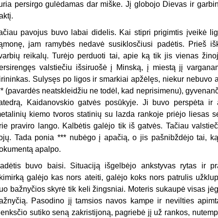
uria persirgo gulėdamas dar miške. Jį globojo Dievas ir garbi
aktį.
ačiau pavojus buvo labai didelis. Kai stipri prigimtis įveikė 
ąmonę, jam ramybės nedavė susiklosčiusi padėtis. Prieš iške
varbių reikalų. Turėjo perduoti tai, apie ką tik jis vienas žino
ersirengęs valstiečiu išsiruošė į Minską, į miestą jį vargan
irininkas. Sulysęs po ligos ir smarkiai apžėlęs, niekur nebuvo 
** (pavardės neatskleidžiu ne todėl, kad neprisimenu), gyvena
atedrą, Kaidanovskio gatvės posūkyje. Ji buvo perspėta ir a
etalinių kiemo tvoros statinių su lazda rankoje priėjo liesas se
rie praviro lango. Kalbėtis galėjo tik iš gatvės. Tačiau valstie
ojų. Tada ponia *** nubėgo į apačią, o jis pašnibždėjo tai, ką
okumentą apalpo.
adėtis buvo baisi. Situaciją išgelbėjo ankstyvas rytas ir p
kimirką galėjo kas nors ateiti, galėjo koks nors patrulis užklu
uo bažnyčios skyrė tik keli žingsniai. Moteris sukaupė visas jėg
ažnyčią. Pasodino jį tamsios navos kampe ir nevilties apimta
lenksčio sutiko seną zakristijoną, pagriebė jį už rankos, nutemp