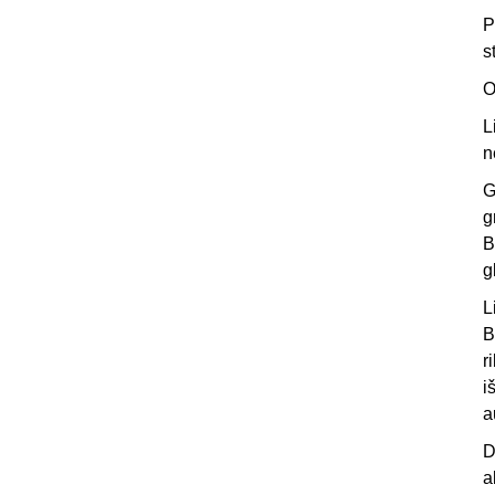
P
s
O
L
n
G
g
B
g
L
B
r
i
a
D
a