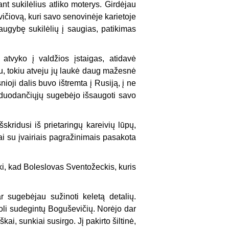
ant sukilėlius atliko moterys. Girdėjau
vičiovą, kuri savo senovinėje karietoje
 daugybę sukilėlių į saugias, patikimas
 atvyko į valdžios įstaigas, atidavė
tu, tokiu atveju jų laukė daug mažesnė
ioji dalis buvo ištremta į Rusiją, į ne
iduodančiųjų sugebėjo išsaugoti savo
šskridusi iš prietaringų kareivių lūpų,
ai su įvairiais pagražinimais pasakota
ki, kad Boleslovas Sventožeckis, kuris
sugebėjau sužinoti keletą detalių.
etoli sudegintų Boguševičių. Norėjo dar
ai, sunkiai susirgo. Jį pakirto šiltinė,