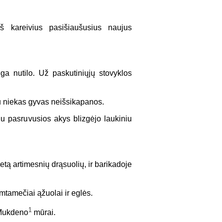
eš kareivius pasišiaušusius naujus
ga nutilo. Už paskutiniųjų stovyklos
jau niekas gyvas neišsikapanos.
ju pasruvusios akys blizgėjo laukiniu
etą artimesnių drąsuolių, ir barikadoje
imtamečiai ąžuolai ir eglės.
1
i Mukdeno
mūrai.