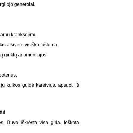
rgliojo generolai.
 varnų kranksėjimu.
is atsivėrė visiška tuštuma.
ų ginklų ar amunicijos.
oterius.
 jų kulkos guldė kareivius, apsupti iš
fu!
. Buvo iškrėsta visa giria. Ieškota