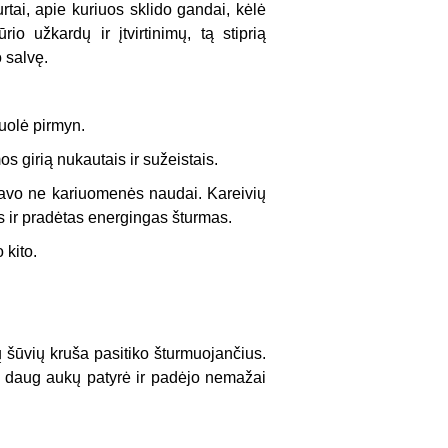
rtai, apie kuriuos sklido gandai, kėlė
o užkardų ir įtvirtinimų, tą stiprią
o salvę.
uolė pirmyn.
os girią nukautais ir sužeistais.
gdavo ne kariuomenės naudai. Kareivių
s ir pradėtas energingas šturmas.
 kito.
dų šūvių kruša pasitiko šturmuojančius.
ė daug aukų patyrė ir padėjo nemažai