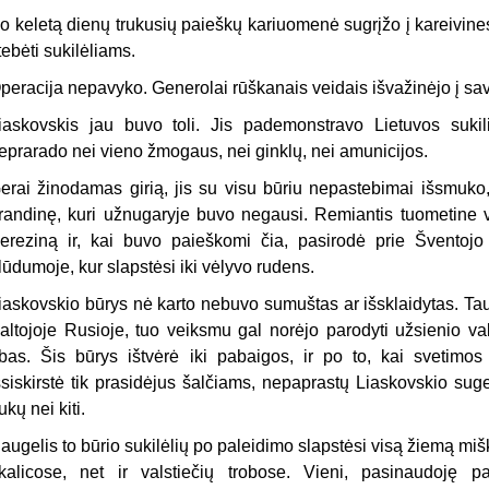
o keletą dienų trukusių paieškų kariuomenė sugrįžo į kareivines
tebėti sukilėliams.
peracija nepavyko. Generolai rūškanais veidais išvažinėjo į sa
iaskovskis jau buvo toli. Jis pademonstravo Lietuvos sukil
eprarado nei vieno žmogaus, nei ginklų, nei amunicijos.
erai žinodamas girią, jis su visu būriu nepastebimai išsmuko,
randinę, kuri užnugaryje buvo negausi. Remiantis tuometine ve
ereziną ir, kai buvo paieškomi čia, pasirodė prie Šventojo
lūdumoje, kur slapstėsi iki vėlyvo rudens.
iaskovskio būrys nė karto nebuvo sumuštas ar išsklaidytas. Tau
altojoje Rusioje, tuo veiksmu gal norėjo parodyti užsienio va
ibas. Šis būrys ištvėrė iki pabaigos, ir po to, kai svetimos 
šsiskirstė tik prasidėjus šalčiams, nepaprastų Liaskovskio s
ukų nei kiti.
augelis to būrio sukilėlių po paleidimo slapstėsi visą žiemą m
kalicose, net ir valstiečių trobose. Vieni, pasinaudoję p