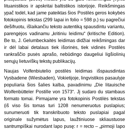
lituanistikos ir apskritai baltistikos istorijoje. Reikšmingas
ypač todėl, kad jame pateiktas šios Postilės geros kokybės
fotokopinis tekstas (299 lapai in folio = 598 p.) su pagrečiui
dešifruotu, išlaikančiu teksto autentiką spausdintu variantu,
parengėjos vadinamu „kritiniu leidimu“ (kritische Edition).
Be to, J. Gelumbeckaitės leidimas didžiai reikšmingas dar
ir dėl labai detalaus tiek išorinės, tiek vidinės Postilės
rankraščio pusės aprašo, nebūdingo daugeliui ligšiolinių
senųjų lietuviškų tekstų publikacijų.
Naujas Volfenbiutelio postilės leidimas išspausdintas
Vysbadene (Wiesbaden), Vokietijoje, lingvistikos pasaulyje
populiaria šios šalies kalba, pavadinimu „Die litauische
Wolfenbütteler Postille von 1573“. Jį sudaro du stambaus
formato tomai. Pirmajame yra fotokopinis Postilės tekstas
(iš viso šis tomas turi 1208 nenumeruotus puslapius;
sunumeruoti tik transkribuoto teksto puslapiai pagal
originale sužymėtus lapus, laužtiniuose skliaustuose
santrumpiškai nurodant lapo pusę: r = recto – „pirmoji lapo