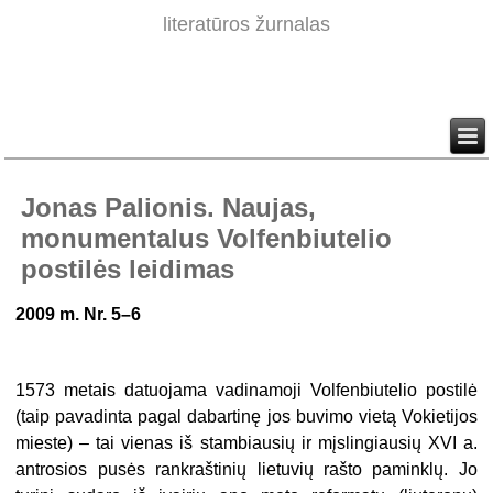
literatūros žurnalas
Jonas Palionis. Naujas,
monumentalus Volfenbiutelio
postilės leidimas
2009 m. Nr. 5–6
1573 metais datuojama vadinamoji Volfenbiutelio postilė
(taip pavadinta pagal dabartinę jos buvimo vietą Vokietijos
mieste) – tai vienas iš stambiausių ir mįslingiausių XVI a.
antrosios pusės rankraštinių lietuvių rašto paminklų. Jo