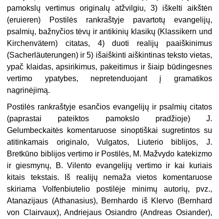
pamokslų vertimus originalų atžvilgiu, 3) iškelti aikštėn
(eruieren) Postilės rankraštyje pavartotų evangelijų,
psalmių, bažnyčios tėvų ir antikinių klasikų (Klassikern und
Kirchenvätern) citatas, 4) duoti realijų paaiškinimus
(Sacherläuterungen) ir 5) išaiškinti aiškintinas teksto vietas,
ypač klaidas, apsirikimus, pakeitimus ir šiaip būdingesnes
vertimo ypatybes, nepretenduojant į gramatikos
nagrinėjimą.
Postilės rankraštyje esančios evangelijų ir psalmių citatos
(paprastai pateiktos pamokslo pradžioje) J.
Gelumbeckaitės komentaruose sinoptiškai sugretintos su
atitinkamais originalo, Vulgatos, Liuterio biblijos, J.
Bretkūno biblijos vertimo ir Postilės, M. Mažvydo katekizmo
ir giesmynų, B. Vilento evangelijų vertimo ir kai kuriais
kitais tekstais. Iš realijų nemaža vietos komentaruose
skiriama Volfenbiutelio postilėje minimų autorių, pvz.,
Atanazijaus (Athanasius), Bernhardo iš Klervo (Bernhard
von Clairvaux), Andriejaus Osiandro (Andreas Osiander),