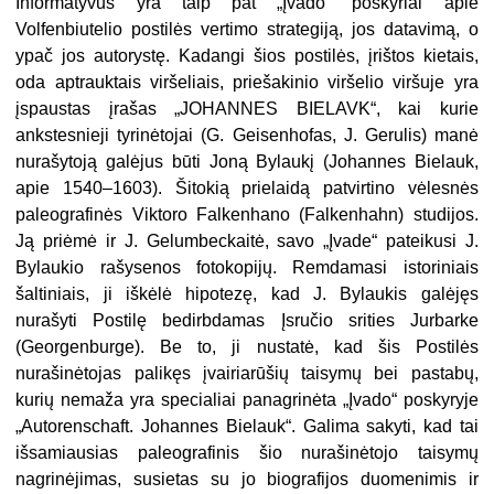
Informatyvūs yra taip pat „Įvado“ poskyriai apie
Volfenbiutelio postilės vertimo strategiją, jos datavimą, o
ypač jos autorystę. Kadangi šios postilės, įrištos kietais,
oda aptrauktais viršeliais, priešakinio viršelio viršuje yra
įspaustas įrašas „JOHANNES BIELAVK“, kai kurie
ankstesnieji tyrinėtojai (G. Geisenhofas, J. Gerulis) manė
nurašytoją galėjus būti Joną Bylaukį (Johannes Bielauk,
apie 1540–1603). Šitokią prielaidą patvirtino vėlesnės
paleografinės Viktoro Falkenhano (Falkenhahn) studijos.
Ją priėmė ir J. Gelumbeckaitė, savo „Įvade“ pateikusi J.
Bylaukio rašysenos fotokopijų. Remdamasi istoriniais
šaltiniais, ji iškėlė hipotezę, kad J. Bylaukis galėjęs
nurašyti Postilę bedirbdamas Įsručio srities Jurbarke
(Georgenburge). Be to, ji nustatė, kad šis Postilės
nurašinėtojas palikęs įvairiarūšių taisymų bei pastabų,
kurių nemaža yra specialiai panagrinėta „Įvado“ poskyryje
„Autorenschaft. Johannes Bielauk“. Galima sakyti, kad tai
išsamiausias paleografinis šio nurašinėtojo taisymų
nagrinėjimas, susietas su jo biografijos duomenimis ir