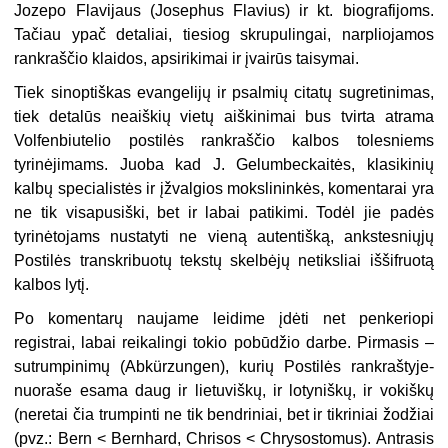
Jozepo Flavijaus (Josephus Flavius) ir kt. biografijoms.
Tačiau ypač detaliai, tiesiog skrupulingai, narpliojamos
rankraščio klaidos, apsirikimai ir įvairūs taisymai.
Tiek sinoptiškas evangelijų ir psalmių citatų sugretinimas,
tiek detalūs neaiškių vietų aiškinimai bus tvirta atrama
Volfenbiutelio postilės rankraščio kalbos tolesniems
tyrinėjimams. Juoba kad J. Gelumbeckaitės, klasikinių
kalbų specialistės ir įžvalgios mokslininkės, komentarai yra
ne tik visapusiški, bet ir labai patikimi. Todėl jie padės
tyrinėtojams nustatyti ne vieną autentišką, ankstesniųjų
Postilės transkribuotų tekstų skelbėjų netiksliai iššifruotą
kalbos lytį.
Po komentarų naujame leidime įdėti net penkeriopi
registrai, labai reikalingi tokio pobūdžio darbe. Pirmasis –
sutrumpinimų (Abkürzungen), kurių Postilės rankraštyje-
nuoraše esama daug ir lietuviškų, ir lotyniškų, ir vokiškų
(neretai čia trumpinti ne tik bendriniai, bet ir tikriniai žodžiai
(pvz.: Bern < Bernhard, Chrisos < Chrysostomus). Antrasis