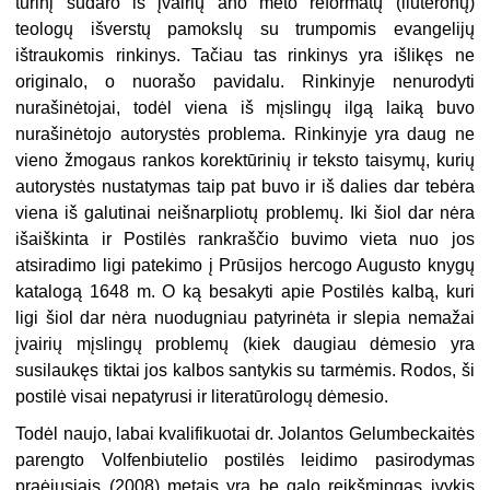
turinį sudaro iš įvairių ano meto reformatų (liuteronų)
teologų išverstų pamokslų su trumpomis evangelijų
ištraukomis rinkinys. Tačiau tas rinkinys yra išlikęs ne
originalo, o nuorašo pavidalu. Rinkinyje nenurodyti
nurašinėtojai, todėl viena iš mįslingų ilgą laiką buvo
nurašinėtojo autorystės problema. Rinkinyje yra daug ne
vieno žmogaus rankos korektūrinių ir teksto taisymų, kurių
autorystės nustatymas taip pat buvo ir iš dalies dar tebėra
viena iš galutinai neišnarpliotų problemų. Iki šiol dar nėra
išaiškinta ir Postilės rankraščio buvimo vieta nuo jos
atsiradimo ligi patekimo į Prūsijos hercogo Augusto knygų
katalogą 1648 m. O ką besakyti apie Postilės kalbą, kuri
ligi šiol dar nėra nuodugniau patyrinėta ir slepia nemažai
įvairių mįslingų problemų (kiek daugiau dėmesio yra
susilaukęs tiktai jos kalbos santykis su tarmėmis. Rodos, ši
postilė visai nepatyrusi ir literatūrologų dėmesio.
Todėl naujo, labai kvalifikuotai dr. Jolantos Gelumbeckaitės
parengto Volfenbiutelio postilės leidimo pasirodymas
praėjusiais (2008) metais yra be galo reikšmingas įvykis