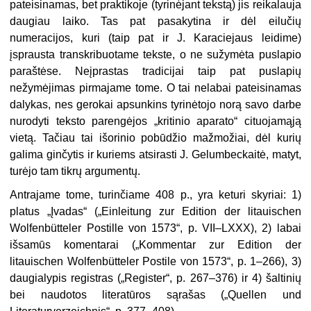
pateisinamas, bet praktikoje (tyrinėjant tekstą) jis reikalauja
daugiau laiko. Tas pat pasakytina ir dėl eilučių
numeracijos, kuri (taip pat ir J. Karaciejaus leidime)
įsprausta transkribuotame tekste, o ne sužymėta puslapio
paraštėse. Neįprastas tradicijai taip pat puslapių
nežymėjimas pirmajame tome. O tai nelabai pateisinamas
dalykas, nes gerokai apsunkins tyrinėtojo norą savo darbe
nurodyti teksto parengėjos „kritinio aparato“ cituojamąją
vietą. Tačiau tai išorinio pobūdžio mažmožiai, dėl kurių
galima ginčytis ir kuriems atsirasti J. Gelumbeckaitė, matyt,
turėjo tam tikrų argumentų.
Antrajame tome, turinčiame 408 p., yra keturi skyriai: 1)
platus „Įvadas“ („Einleitung zur Edition der litauischen
Wolfenbütteler Postille von 1573“, p. VII–LXXX), 2) labai
išsamūs komentarai („Kommentar zur Edition der
litauischen Wolfenbütteler Postile von 1573“, p. 1–266), 3)
daugialypis registras („Register“, p. 267–376) ir 4) šaltinių
bei naudotos literatūros sąrašas („Quellen und