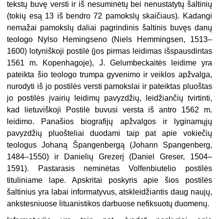
tekstų buvę versti ir iš nesuminėtų bei nenustatytų šaltinių
(tokių esą 13 iš bendro 72 pamokslų skaičiaus). Kadangi
nemažai pamokslų daliai pagrindinis šaltinis buvęs danų
teologo Nylso Hemingseno (Niels Hemmingsen, 1513–
1600) lotyniškoji postilė (jos pirmas leidimas išspausdintas
1561 m. Kopenhagoje), J. Gelumbeckaitės leidime yra
pateikta šio teologo trumpa gyvenimo ir veiklos apžvalga,
nurodyti iš jo postilės versti pamokslai ir pateiktas pluoštas
jo postilės įvairių leidimų pavyzdžių, leidžiančių tvirtinti,
kad lietuviškoji Postilė buvusi versta iš antro 1562 m.
leidimo. Panašios biografijų apžvalgos ir lyginamųjų
pavyzdžių pluošteliai duodami taip pat apie vokiečių
teologus Johaną Špangenbergą (Johann Spangenberg,
1484–1550) ir Danielių Grezerį (Daniel Greser, 1504–
1591). Pastarasis neminėtas Volfenbiutelio postilės
tituliniame lape. Apskritai poskyris apie šios postilės
šaltinius yra labai informatyvus, atskleidžiantis daug naujų,
ankstesniuose lituanistikos darbuose nefiksuotų duomenų.