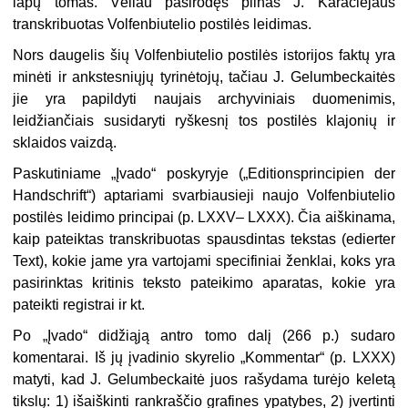
lapų tomas. Vėliau pasirodęs pilnas J. Karaciejaus
transkribuotas Volfenbiutelio postilės leidimas.
Nors daugelis šių Volfenbiutelio postilės istorijos faktų yra
minėti ir ankstesniųjų tyrinėtojų, tačiau J. Gelumbeckaitės
jie yra papildyti naujais archyviniais duomenimis,
leidžiančiais susidaryti ryškesnį tos postilės klajonių ir
sklaidos vaizdą.
Paskutiniame „Įvado“ poskyryje („Editionsprincipien der
Handschrift“) aptariami svarbiausieji naujo Volfenbiutelio
postilės leidimo principai (p. LXXV– LXXX). Čia aiškinama,
kaip pateiktas transkribuotas spausdintas tekstas (edierter
Text), kokie jame yra vartojami specifiniai ženklai, koks yra
pasirinktas kritinis teksto pateikimo aparatas, kokie yra
pateikti registrai ir kt.
Po „Įvado“ didžiąją antro tomo dalį (266 p.) sudaro
komentarai. Iš jų įvadinio skyrelio „Kommentar“ (p. LXXX)
matyti, kad J. Gelumbeckaitė juos rašydama turėjo keletą
tikslų: 1) išaiškinti rankraščio grafines ypatybes, 2) įvertinti