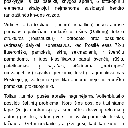
poskyryje; iš čia pateiktų knygos apdarų 6 fotokopinių
elementų skaitytojui neįmanoma susidaryti bendro
rankraštinės knygos vaizdo.
Vidinės, arba tiksliau – „turinio“ (inhaltlich) pusės apraše
pirmiausia paliečiami rankraščio rūšies (Gattung), teksto
struktūros (Textstruktur) ir adresato, arba paskirties
(Adresat) dalykai. Konstatavus, kad Postilė esąs 72-ų
liuteroniškų pamokslų, skirtų sekmadienių ir švenčių
pamaldoms, ir juos klasifikavus pagal švenčių rūšis,
pateikiamas jų sąrašas, aiškinama „perikopės“
(=evangelijos) sąvoka, perikopių tekstų fragmentiškumas
Postilėje, jų vartojimo specifika anuometinėje liuteroniškų
pamokslų praktikoje ir kt.
Toliau „turinio“ pusės apraše nagrinėjama Volfenbiutelio
postilės šaltinių problema. Nors šios postilės tituliniame
lape (žr. jo nuotrauką) yra suminėtos devynių reformatų
autorių postilės, iš kurių versti lietuviški pamokslų tekstai,
tačiau J. Gelumbeckaitė yra įžvelgusi, kad kai kurie tų