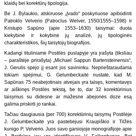
klaidų bei korektūrų tipologija.
Be J. Bylaukio, atskiruose „Įvado“ poskyriuose apibūdinti
Patroklo Velverio (Patroclus Welver, 1550/1555–1598) ir
Kristupo Sapūno (apie 1553–1630) taisymai: duota
kiekybinė ir kokybinė jų analizė, jų tipologinės
charakteristikos, šių taisytojų biografijos.
Kadangi tituliniame Postilės puslapyje yra įrašyta (tiksliau
– paraštėje prirašyta) „Michael Sappun Bartensteinensis“,
J. Gerulis spėjo jį esant jos savininku. Neprieštaraudama
tokiam spėjimui, G. Gelumbeckaitė nustatė, kad M.
Sapūnas 75 neabejotinais atvejais yra taisęs, komentavęs
ar aiškinęs Postilės tekstą, be to, dar 32 korektūrinius
taisymus su didesne ar mažesne abejonės doze esą
galima priskirti jo rankai.
Tačiau daugiausia (per 700) korektūrinių taisymų Postilėje
J. Gelumbeckaitė yra pastebėjusi Kraupiškio ir Tilžės
kunigo P. Velverio. Juos savo garsiojoje monografijoje apie