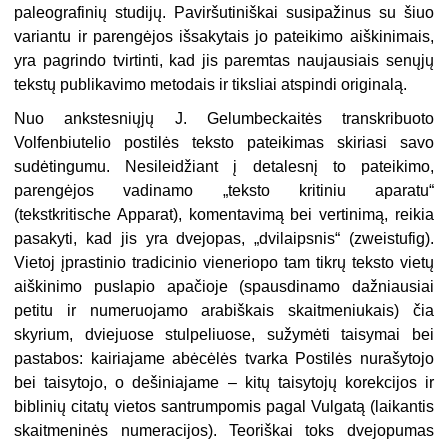
paleografinių studijų. Paviršutiniškai susipažinus su šiuo
variantu ir parengėjos išsakytais jo pateikimo aiškinimais,
yra pagrindo tvirtinti, kad jis paremtas naujausiais senųjų
tekstų publikavimo metodais ir tiksliai atspindi originalą.
Nuo ankstesniųjų J. Gelumbeckaitės transkribuoto
Volfenbiutelio postilės teksto pateikimas skiriasi savo
sudėtingumu. Nesileidžiant į detalesnį to pateikimo,
parengėjos vadinamo „teksto kritiniu aparatu“
(tekstkritische Apparat), komentavimą bei vertinimą, reikia
pasakyti, kad jis yra dvejopas, „dvilaipsnis“ (zweistufig).
Vietoj įprastinio tradicinio vieneriopo tam tikrų teksto vietų
aiškinimo puslapio apačioje (spausdinamo dažniausiai
petitu ir numeruojamo arabiškais skaitmeniukais) čia
skyrium, dviejuose stulpeliuose, sužymėti taisymai bei
pastabos: kairiajame abėcėlės tvarka Postilės nurašytojo
bei taisytojo, o dešiniajame – kitų taisytojų korekcijos ir
biblinių citatų vietos santrumpomis pagal Vulgatą (laikantis
skaitmeninės numeracijos). Teoriškai toks dvejopumas