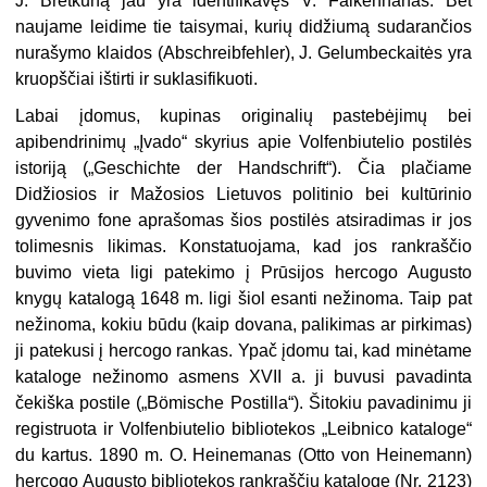
J. Bretkūną jau yra identifikavęs V. Falkenhanas. Bet
naujame leidime tie taisymai, kurių didžiumą sudarančios
nurašymo klaidos (Abschreibfehler), J. Gelumbeckaitės yra
kruopščiai ištirti ir suklasifikuoti.
Labai įdomus, kupinas originalių pastebėjimų bei
apibendrinimų „Įvado“ skyrius apie Volfenbiutelio postilės
istoriją („Geschichte der Handschrift“). Čia plačiame
Didžiosios ir Mažosios Lietuvos politinio bei kultūrinio
gyvenimo fone aprašomas šios postilės atsiradimas ir jos
tolimesnis likimas. Konstatuojama, kad jos rankraščio
buvimo vieta ligi patekimo į Prūsijos hercogo Augusto
knygų katalogą 1648 m. ligi šiol esanti nežinoma. Taip pat
nežinoma, kokiu būdu (kaip dovana, palikimas ar pirkimas)
ji patekusi į hercogo rankas. Ypač įdomu tai, kad minėtame
kataloge nežinomo asmens XVII a. ji buvusi pavadinta
čekiška postile („Bömische Postilla“). Šitokiu pavadinimu ji
registruota ir Volfenbiutelio bibliotekos „Leibnico kataloge“
du kartus. 1890 m. O. Heinemanas (Otto von Heinemann)
hercogo Augusto bibliotekos rankraščių kataloge (Nr. 2123)