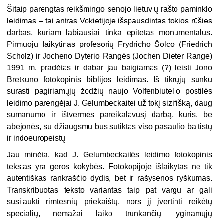
Šitaip parengtas reikšmingo senojo lietuvių rašto paminklo
leidimas – tai antras Vokietijoje išspausdintas tokios rūšies
darbas, kuriam labiausiai tinka epitetas monumentalus.
Pirmuoju laikytinas profesorių Frydricho Šolco (Friedrich
Scholz) ir Jocheno Dyterio Rangės (Jochen Dieter Range)
1991 m. pradėtas ir dabar jau baigiamas (?) leisti Jono
Bretkūno fotokopinis biblijos leidimas. Iš tikrųjų sunku
surasti pagiriamųjų žodžių naujo Volfenbiutelio postilės
leidimo parengėjai J. Gelumbeckaitei už tokį sizifišką, daug
sumanumo ir ištvermės pareikalavusį darbą, kuris, be
abejonės, su džiaugsmu bus sutiktas viso pasaulio baltistų
ir indoeuropeistų.
Jau minėta, kad J. Gelumbeckaitės leidimo fotokopinis
tekstas yra geros kokybės. Fotokopijoje išlaikytas ne tik
autentiškas rankraščio dydis, bet ir rašysenos ryškumas.
Transkribuotas teksto variantas taip pat vargu ar gali
susilaukti rimtesnių priekaištų, nors jį įvertinti reikėtų
specialių, nemažai laiko trunkančių lyginamųjų