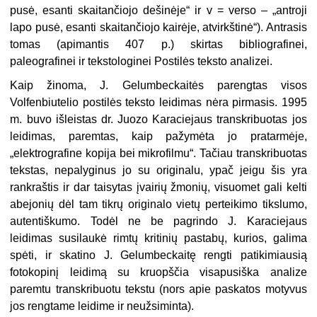
pusė, esanti skaitančiojo dešinėje“ ir v = verso – „antroji
lapo pusė, esanti skaitančiojo kairėje, atvirkštinė“). Antrasis
tomas (apimantis 407 p.) skirtas bibliografinei,
paleografinei ir tekstologinei Postilės teksto analizei.
Kaip žinoma, J. Gelumbeckaitės parengtas visos
Volfenbiutelio postilės teksto leidimas nėra pirmasis. 1995
m. buvo išleistas dr. Juozo Karaciejaus transkribuotas jos
leidimas, paremtas, kaip pažymėta jo pratarmėje,
„elektrografine kopija bei mikrofilmu“. Tačiau transkribuotas
tekstas, nepalyginus jo su originalu, ypač jeigu šis yra
rankraštis ir dar taisytas įvairių žmonių, visuomet gali kelti
abejonių dėl tam tikrų originalo vietų perteikimo tikslumo,
autentiškumo. Todėl ne be pagrindo J. Karaciejaus
leidimas susilaukė rimtų kritinių pastabų, kurios, galima
spėti, ir skatino J. Gelumbeckaitę rengti patikimiausią
fotokopinį leidimą su kruopščia visapusiška analize
paremtu transkribuotu tekstu (nors apie paskatos motyvus
jos rengtame leidime ir neužsiminta).