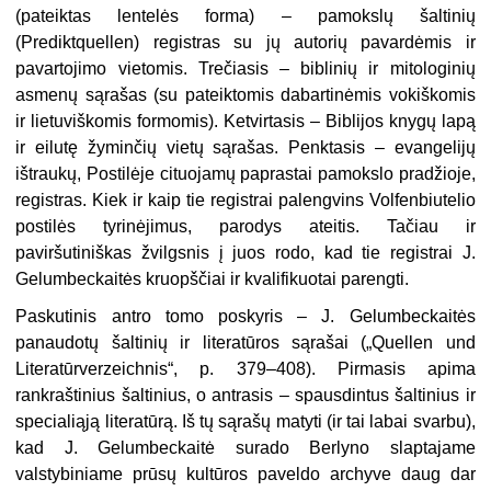
(pateiktas lentelės forma) – pamokslų šaltinių
(Prediktquellen) registras su jų autorių pavardėmis ir
pavartojimo vietomis. Trečiasis – biblinių ir mitologinių
asmenų sąrašas (su pateiktomis dabartinėmis vokiškomis
ir lietuviškomis formomis). Ketvirtasis – Biblijos knygų lapą
ir eilutę žyminčių vietų sąrašas. Penktasis – evangelijų
ištraukų, Postilėje cituojamų paprastai pamokslo pradžioje,
registras. Kiek ir kaip tie registrai palengvins Volfenbiutelio
postilės tyrinėjimus, parodys ateitis. Tačiau ir
paviršutiniškas žvilgsnis į juos rodo, kad tie registrai J.
Gelumbeckaitės kruopščiai ir kvalifikuotai parengti.
Paskutinis antro tomo poskyris – J. Gelumbeckaitės
panaudotų šaltinių ir literatūros sąrašai („Quellen und
Literatūrverzeichnis“, p. 379–408). Pirmasis apima
rankraštinius šaltinius, o antrasis – spausdintus šaltinius ir
specialiąją literatūrą. Iš tų sąrašų matyti (ir tai labai svarbu),
kad J. Gelumbeckaitė surado Berlyno slaptajame
valstybiniame prūsų kultūros paveldo archyve daug dar