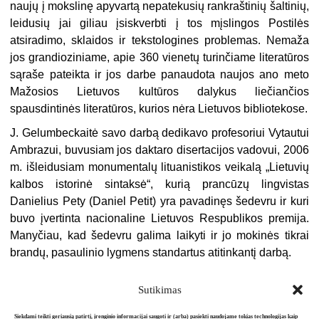
naujų į mokslinę apyvartą nepatekusių rankraštinių šaltinių,
leidusių jai giliau įsiskverbti į tos mįslingos Postilės
atsiradimo, sklaidos ir tekstologines problemas. Nemaža
jos grandioziniame, apie 360 vienetų turinčiame literatūros
sąraše pateikta ir jos darbe panaudota naujos ano meto
Mažosios Lietuvos kultūros dalykus liečiančios
spausdintinės literatūros, kurios nėra Lietuvos bibliotekose.
J. Gelumbeckaitė savo darbą dedikavo profesoriui Vytautui
Ambrazui, buvusiam jos daktaro disertacijos vadovui, 2006
m. išleidusiam monumentalų lituanistikos veikalą „Lietuvių
kalbos istorinė sintaksė“, kurią prancūzų lingvistas
Danielius Pety (Daniel Petit) yra pavadinęs šedevru ir kuri
buvo įvertinta nacionaline Lietuvos Respublikos premija.
Manyčiau, kad šedevru galima laikyti ir jo mokinės tikrai
brandų, pasaulinio lygmens standartus atitinkantį darbą.
Sutikimas
Siekdami teikti geriausią patirtį, įrenginio informacijai saugoti ir (arba) pasiekti naudojame tokias technologijas kaip