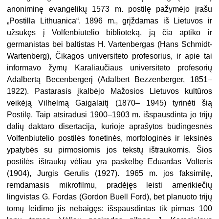
anoniminę evangelikų 1573 m. postilę pažymėjo įrašu
„Postilla Lithuanica“. 1896 m., grįždamas iš Lietuvos ir
užsukęs į Volfenbiutelio biblioteką, ją čia aptiko ir
germanistas bei baltistas H. Vartenbergas (Hans Schmidt-
Wartenberg), Čikagos universiteto profesorius, ir apie tai
informavo žymų Karaliaučiaus universiteto profesorių
Adalbertą Becenbergerį (Adalbert Bezzenberger, 1851–
1922). Pastarasis įkalbėjo Mažosios Lietuvos kultūros
veikėją Vilhelmą Gaigalaitį (1870– 1945) tyrinėti šią
Postilę. Taip atsiradusi 1900–1903 m. išspausdinta jo trijų
dalių daktaro disertacija, kurioje aprašytos būdingesnės
Volfenbiutelio postilės fonetinės, morfologinės ir leksinės
ypatybės su pirmosiomis jos tekstų ištraukomis. Šios
postilės ištraukų vėliau yra paskelbę Eduardas Volteris
(1904), Jurgis Gerulis (1927). 1965 m. jos faksimilę,
remdamasis mikrofilmu, pradėjęs leisti amerikiečių
lingvistas G. Fordas (Gordon Buell Ford), bet planuoto trijų
tomų leidimo jis nebaigęs: išspausdintas tik pirmas 100