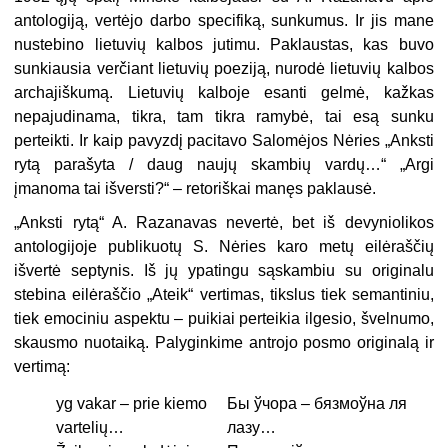
antologiją, vertėjo darbo specifiką, sunkumus. Ir jis mane
nustebino lietuvių kalbos jutimu. Paklaustas, kas buvo
sunkiausia verčiant lietuvių poeziją, nurodė lietuvių kalbos
archajiškumą. Lietuvių kalboje esanti gelmė, kažkas
nepajudinama, tikra, tam tikra ramybė, tai esą sunku
perteikti. Ir kaip pavyzdį pacitavo Salomėjos Nėries „Anksti
rytą parašyta / daug naujų skambių vardų…“ „Argi
įmanoma tai išversti?“ – retoriškai manęs paklausė.
„Anksti rytą“ A. Razanavas nevertė, bet iš devyniolikos
antologijoje publikuotų S. Nėries karo metų eilėraščių
išvertė septynis. Iš jų ypatingu sąskambiu su originalu
stebina eilėraščio „Ateik“ vertimas, tikslus tiek semantiniu,
tiek emociniu aspektu – puikiai perteikia ilgesio, švelnumo,
skausmo nuotaiką. Palyginkime antrojo posmo originalą ir
vertimą:
yg vakar – prie kiemo
Бы ўчора – бязмоўна ля
vartelių…
лазу…