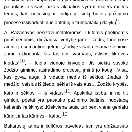
palankios ir visais laikais aktualios vyro ir moters meilės
temos, kas netiesiogiai liudija jo siekį būties pažinimo
9
procese išsivaduoti nuo antrinių ir trumpalaikių dalykų
.
A. Razanavas nesižavi metaforomis ir kitomis poetinėmis
puošmenomis, didžiausia vertybė jam – žodis, fonemose
aidinti jo semantinė gelmė. „Žodyje visada esama slėpinio.
Jame užkoduota šis tas itin svarbaus, ištisas tikrovės
10
klodas“
, – teigia vienoje knygoje. Jis siekia suvokti
žodžio gimimo, atsiradimo procesą, įminti jo kodą: „Visa,
kas gyva, auga iš vidaus: medis iš sėklos, žiedas iš
medžio, vaisius iš žiedo, sėkla iš vaisiaus… Žodžio kryptis,
11
kaip ir sėklos, – iš vidaus“
. Apskritai kalba, ir ne tik
gimtoji, poetui yra pasaulio pažinimo šaltinis, nuostabą
keliantis reiškinys: „Kiekviena tauta turi bent vieną genialų
12
kūrinį, ir tas kūrinys – kalba“
.
Baltarusių kalba ir kultūros paveldas jam yra didžiausias