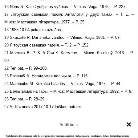
16
Nėris S. Kaip žydėjimas vyšnios. – Vilnius: Vaga, 1978. – P. 227.
17
Літоўская савецкая паэзія. Анталогія ў двух тамах. – T. 1. –
Мінск: Мастацкая літаратура, 1977. – P. 25.
18
1983 10 04 pokalbio užrašas.
19
Skučaitė R. Dar šneka vanduo. – Vilnius: Vaga, 1981. – P. 87.
20
Літоўская савецкая паэзія. – T. 2. – P. 152.
21
Маслюк В. P. S. // Сая К. Клеменс. – Мінск: Логвінаў, 2013. – P.
99.
22
Ten pat. – P. 99–100.
23
Разанаў А. Невядомая велічыня. – P. 115.
24
Martinaitis M. Kukučio baladės. – Vilnius: Vaga, 1977. – P. 44.
25
Белы замак на гары. – Мінск: Мастацкая літаратура, 1992. – P. 9.
26
Ten pat. – P. 28–29.
27
A. Razanavo 2017 10 17 laiškas autorei.
Sutikimas
Siekdami teikti geriausią patirtį, įrenginio informacijai saugoti ir (arba) pasiekti naudojame tokias technologijas kaip