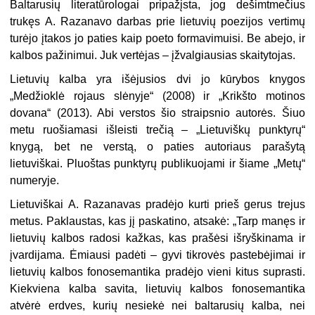
Baltarusių literatūrologai pripažįsta, jog dešimtmečius
trukęs A. Razanavo darbas prie lietuvių poezijos vertimų
turėjo įtakos jo paties kaip poeto formavimuisi. Be abejo, ir
kalbos pažinimui. Juk vertėjas – įžvalgiausias skaitytojas.
Lietuvių kalba yra išėjusios dvi jo kūrybos knygos
„Medžioklė rojaus slėnyje“ (2008) ir „Krikšto motinos
dovana“ (2013). Abi verstos šio straipsnio autorės. Šiuo
metu ruošiamasi išleisti trečią – „Lietuviškų punktyrų“
knygą, bet ne verstą, o paties autoriaus parašytą
lietuviškai. Pluoštas punktyrų publikuojami ir šiame „Metų“
numeryje.
Lietuviškai A. Razanavas pradėjo kurti prieš gerus trejus
metus. Paklaustas, kas jį paskatino, atsakė: „Tarp manęs ir
lietuvių kalbos radosi kažkas, kas prašėsi išryškinama ir
įvardijama. Ėmiausi padėti – gyvi tikrovės pastebėjimai ir
lietuvių kalbos fonosemantika pradėjo vieni kitus suprasti.
Kiekviena kalba savita, lietuvių kalbos fonosemantika
atvėrė erdves, kurių nesiekė nei baltarusių kalba, nei