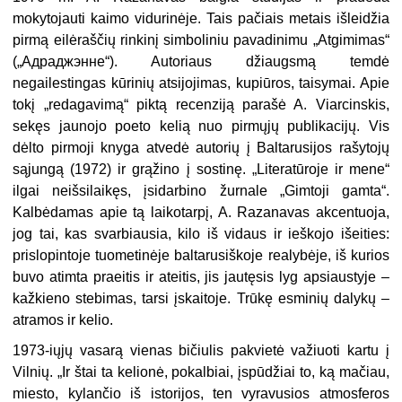
mokytojauti kaimo vidurinėje. Tais pačiais metais išleidžia
pirmą eilėraščių rinkinį simboliniu pavadinimu „Atgimimas“
(„Адраджэнне“). Autoriaus džiaugsmą temdė
negailestingas kūrinių atsijojimas, kupiūros, taisymai. Apie
tokį „redagavimą“ piktą recenziją parašė A. Viarcinskis,
sekęs jaunojo poeto kelią nuo pirmųjų publikacijų. Vis
dėlto pirmoji knyga atvedė autorių į Baltarusijos rašytojų
sąjungą (1972) ir grąžino į sostinę. „Literatūroje ir mene“
ilgai neišsilaikęs, įsidarbino žurnale „Gimtoji gamta“.
Kalbėdamas apie tą laikotarpį, A. Razanavas akcentuoja,
jog tai, kas svarbiausia, kilo iš vidaus ir ieškojo išeities:
prislopintoje tuometinėje baltarusiškoje realybėje, iš kurios
buvo atimta praeitis ir ateitis, jis jautęsis lyg apsiaustyje –
kažkieno stebimas, tarsi įskaitoje. Trūkę esminių dalykų –
atramos ir kelio.
1973-iųjų vasarą vienas bičiulis pakvietė važiuoti kartu į
Vilnių. „Ir štai ta kelionė, pokalbiai, įspūdžiai to, ką mačiau,
miesto, kylančio iš istorijos, ten vyravusios atmosferos