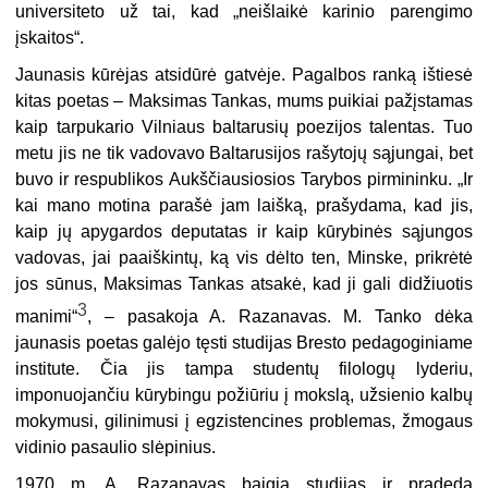
universiteto už tai, kad „neišlaikė karinio parengimo
įskaitos“.
Jaunasis kūrėjas atsidūrė gatvėje. Pagalbos ranką ištiesė
kitas poetas – Maksimas Tankas, mums puikiai pažįstamas
kaip tarpukario Vilniaus baltarusių poezijos talentas. Tuo
metu jis ne tik vadovavo Baltarusijos rašytojų sąjungai, bet
buvo ir respublikos Aukščiausiosios Tarybos pirmininku. „Ir
kai mano motina parašė jam laišką, prašydama, kad jis,
kaip jų apygardos deputatas ir kaip kūrybinės sąjungos
vadovas, jai paaiškintų, ką vis dėlto ten, Minske, prikrėtė
jos sūnus, Maksimas Tankas atsakė, kad ji gali didžiuotis
3
manimi“
, – pasakoja A. Razanavas. M. Tanko dėka
jaunasis poetas galėjo tęsti studijas Bresto pedagoginiame
institute. Čia jis tampa studentų filologų lyderiu,
imponuojančiu kūrybingu požiūriu į mokslą, užsienio kalbų
mokymusi, gilinimusi į egzistencines problemas, žmogaus
vidinio pasaulio slėpinius.
1970 m. A. Razanavas baigia studijas ir pradeda