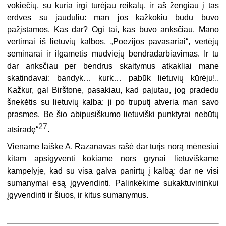
vokiečių, su kuria irgi turėjau reikalų, ir aš žengiau į tas
erdves su jauduliu: man jos kažkokiu būdu buvo
pažįstamos. Kas dar? Ogi tai, kas buvo anksčiau. Mano
vertimai iš lietuvių kalbos, „Poezijos pavasariai“, vertėjų
seminarai ir ilgametis mudviejų bendradarbiavimas. Ir tu
dar anksčiau per bendrus skaitymus atkakliai mane
skatindavai: bandyk… kurk… pabūk lietuvių kūrėju!..
Kažkur, gal Birštone, pasakiau, kad pajutau, jog pradedu
šnekėtis su lietuvių kalba: ji po truputį atveria man savo
prasmes. Be šio abipusiškumo lietuviški punktyrai nebūtų
27
atsiradę“
.
Viename laiške A. Razanavas rašė dar turįs norą mėnesiui
kitam apsigyventi kokiame nors grynai lietuviškame
kampelyje, kad su visa galva panirtų į kalbą: dar ne visi
sumanymai esą įgyvendinti. Palinkėkime sukaktuvininkui
įgyvendinti ir šiuos, ir kitus sumanymus.