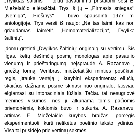
„Tryliktas šaltinis“ – tokiu pavadinimu pristatomi šeši E.
Mieželaičio eilėraščiai. Trys iš jų – „Pirmasis sniegas“,
„Nemiga“, „Piešinys“ – buvo spausdinti 1977 m.
antologijoje. Trys versti iš naujo: „Ne tas laimi, kas nori
griaudamas laimėti“, „Homomaterializacija“, „Dvylika
šaltinių“.
Įdomu gretinti „Dvylikos šaltinių“ originalą su vertimu. Šis
ilgas, kelių dešimčių posmų monologas apie pasaulio
vienumą ir prieštaringumą neįspraudė A. Razanavo į
griežtą formą. Verlibras, mieželaitiški minties posūkiai,
regis, įtraukė vertėją į kūrybinį eksperimentą: eilučių
skaičius dažname posme skiriasi nuo originalo, laisviau
elgiamasi su intonaciniais lūžiais. Tačiau tai nesugriovė
meninės visumos, nes ji atkuriama tomis pačiomis
priemonėmis, kokiomis buvo ir sukurta. A. Razanavui
artimas E. Mieželaičio kūrybos braižas, pomėgis
eksperimentuoti, kurti netikėtus poetinio teksto lydinius.
Visa tai prisidėjo prie vertimų sėkmės.