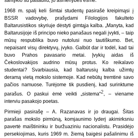
santykio su pasauliu, jo asmenybės esmė.
1968 m. spalį keli šimtai studentų pasirašė kreipimąsi į
BSSR vadovybę, prašydami Filologijos fakulteto
Baltarusistikos skyriuje dėstyti gimtąja kalba. „Manyta, kad
Baltarusijoje iš principo nieko panašaus negali įvykti, – taip
mūsų respublika buvo nutolusi nuo tautiškumo. Bet,
nepaisant visų direktyvų, įvyko. Galbūt dar ir todėl, kad tai
buvo Prahos pavasario metai. Įvykių aidas iš
Čekoslovakijos audrino mūsų protus. Ko reikalavo
studentai? Svarbiausia, kad baltarusių kalba užimtų
deramą vietą mokslo sistemoje. Kad nebūtų tremtinė savo
pačios namuose. Turėjome tik pusdienį, kad surinktume
2
parašus. O paskui ėmė veikti „sistema“
, – viename
interviu pasakojo poetas.
Pirmieji pasirašę – A. Razanavas ir jo draugai. Šitas
parašas mokslo pirmūną, komjaunimo lyderį akimirksniu
pavertė maištininku ir buržuaziniu nacionalistu. Prasidėjo
persekiojimas, kuris 1969 m. žiemą baigėsi pašalinimu iš