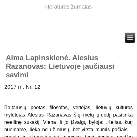
literatūros žurnalas
Alma Lapinskienė. Alesius
Razanovas: Lietuvoje jaučiausi
savimi
2017 m. Nr. 12
Baltarusių poetas filosofas, vertėjas, lietuvių kultūros
mylėtojas Alesius Razanavas šių metų gruodį pasitinka
neeilinę sukaktį. Viena iš jo įžvalgų byloja: „Kelias, kurį
nueiname, lieka ne už mūsų, bet virsta mumis pačiais –
nugula ir akumuliuojasi mumyse, tarsi rievėse medžio