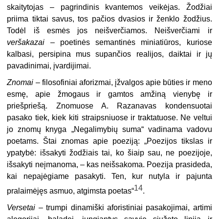
skaitytojas – pagrindinis kvantemos veikėjas. Žodžiai
priima tiktai savus, tos pačios dvasios ir ženklo žodžius.
Todėl iš esmės jos neišverčiamos. Neišverčiami ir
veršakazai
– poetinės semantinės miniatiūros, kuriose
kalbasi, persipina mus supančios realijos, daiktai ir jų
pavadinimai, įvardijimai.
Znomai
– filosofiniai aforizmai, įžvalgos apie būties ir meno
esmę, apie žmogaus ir gamtos amžiną vienybę ir
priešpriešą. Znomuose A. Razanavas kondensuotai
pasako tiek, kiek kiti straipsniuose ir traktatuose. Ne veltui
jo znomų knyga „Negalimybių suma“ vadinama vadovu
poetams. Štai znomas apie poeziją: „Poezijos tikslas ir
ypatybė: išsakyti žodžiais tai, ko šiaip sau, ne poezijoje,
išsakyti neįmanoma, – kas neišsakoma. Poezija prasideda,
kai nepajėgiame pasakyti. Ten, kur nutyla ir pajunta
14
pralaimėjęs asmuo, atgimsta poetas“
.
Versetai
– trumpi dinamiški aforistiniai pasakojimai, artimi