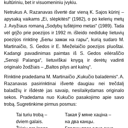
kultūriniu, bet ir visuomeniniu įvykiu.
Netrukus A. Razanavas išvertė dar vieną K. Sajos kūrinį –
apysaką vaikams „Ei, slėpkitės!“ (1982), o po kelerių metų
J. Avyžiaus romaną „Sodybų tuštėjimo metas“ (1989). Tada
vėl grįžo prie poezijos ir 1992 m. išleido nedidukę lietuvių
poezijos rinktinę „Белы замак на гары“, kurią sudaro M.
Martinaičio, S. Gedos ir E. Mieželaičio poezijos pluoštai.
Kadangi pavadinimas paimtas iš S. Gedos eilėraščio
„Senoji Palanga“, lietuviškai knygą ir derėtų vadinti
originalo žodžiais – „Baltos pilys ant kalnų“.
Rinktinė pradedama M. Martinaičio „Kukučio baladėmis“. A.
Razanavas pasirinktinai išvertė daugiau nei trečdalį
baladžių ir išdėstė jas savaip, nesilaikydamas originalo
sekos. Pradedama nuo Kukučio pasakojimo apie savo
trobą. Sugretinkime pirmus posmus:
Tai turiu trobą –
Такая ў мяне хаціна –
dviem galais.
на два канцы.