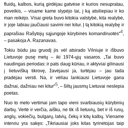
fluidų, kalbos, kurią girdėjau gatvėse ir kurios nesupratau,
poveikis, – visame kame slypėjo tai, į ką atsiliepiau ir ko
man reikėjo. Visai greta buvo kitokia valstybė, kita realybė,
ir joje labiau jaučiausi savimi nei kitur. Į tą kitokią realybę ir
4
paprašiau Rašytojų sąjungoje kūrybinės komandiruotės“
,
– pasakoja A. Razanavas.
Tokiu būdu jau gruodį jis vėl atsirado Vilniuje ir išbuvo
Lietuvoje pusę metų – iki 1974-ųjų vasaros. „Tai buvo
naudingas periodas: ir pats daug kūriau, ir aktyviai gilinausi
į lietuvišką tikrovę, žavėjausi ja, turtėjau – jau tada
pradėjau versti. Na, ir vėliau lankiausi Lietuvoje gana
5
dažnai, dažniau nei kitur“
, – šiltų jausmų Lietuvai neslepia
poetas.
Nuo to meto vertimai jam tapo vieni svarbiausių kūrybinių
darbų. Vertė ir verčia, aišku, ne tik iš lietuvių, bet ir iš rusų,
anglų, vokiečių, bulgarų, latvių, čekų ir kitų kalbų. Viename
interviu yra sakęs: „Tikriausiai joks kitas tyrinėtojas taip