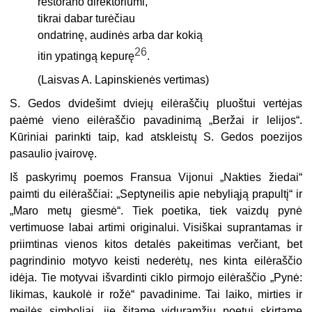
restorano direktoriumi,
tikrai dabar turėčiau
ondatrinę, audinės arba dar kokią
26
itin ypatingą kepurę
.
(Laisvas A. Lapinskienės vertimas)
S. Gedos dvidešimt dviejų eilėraščių pluoštui vertėjas
paėmė vieno eilėraščio pavadinimą „Beržai ir lelijos“.
Kūriniai parinkti taip, kad atskleistų S. Gedos poezijos
pasaulio įvairovę.
Iš paskyrimų poemos Fransua Vijonui „Nakties žiedai“
paimti du eilėraščiai: „Septyneilis apie nebyliąją prapultį“ ir
„Maro metų giesmė“. Tiek poetika, tiek vaizdų pynė
vertimuose labai artimi originalui. Visiškai suprantamas ir
priimtinas vienos kitos detalės pakeitimas verčiant, bet
pagrindinio motyvo keisti nederėtų, nes kinta eilėraščio
idėja. Tie motyvai išvardinti ciklo pirmojo eilėraščio „Pynė:
likimas, kaukolė ir rožė“ pavadinime. Tai laiko, mirties ir
meilės simboliai, jie šitame viduramžių poetui skirtame