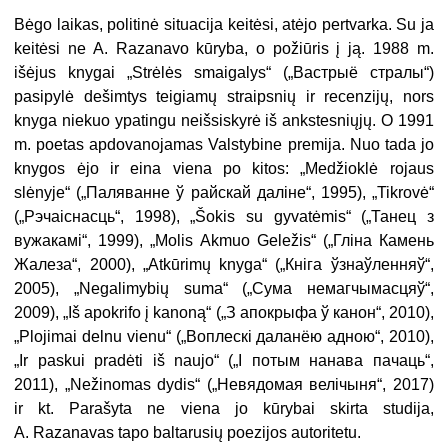
Bėgo laikas, politinė situacija keitėsi, atėjo pertvarka. Su ja
keitėsi ne A. Razanavo kūryba, o požiūris į ją. 1988 m.
išėjus knygai „Strėlės smaigalys“ („Вастрыё стралы“)
pasipylė dešimtys teigiamų straipsnių ir recenzijų, nors
knyga niekuo ypatingu neišsiskyrė iš ankstesniųjų. O 1991
m. poetas apdovanojamas Valstybine premija. Nuo tada jo
knygos ėjo ir eina viena po kitos: „Medžioklė rojaus
slėnyje“ („Паляванне ў райскай даліне“, 1995), „Tikrovė“
(„Рэчаіснасць“, 1998), „Šokis su gyvatėmis“ („Танец з
вужакамі“, 1999), „Molis Akmuo Geležis“ („Гліна Камень
Жалеза“, 2000), „Atkūrimų knyga“ („Кніга ўзнаўленняў“,
2005), „Negalimybių suma“ („Сума немагчымасцяў“,
2009), „Iš apokrifo į kanoną“ („З апокрыфа ў канон“, 2010),
„Plojimai delnu vienu“ („Воплескі даланёю адною“, 2010),
„Ir paskui pradėti iš naujo“ („І потым нанава пачаць“,
2011), „Nežinomas dydis“ („Невядомая велічыня“, 2017)
ir kt. Parašyta ne viena jo kūrybai skirta studija,
A. Razanavas tapo baltarusių poezijos autoritetu.