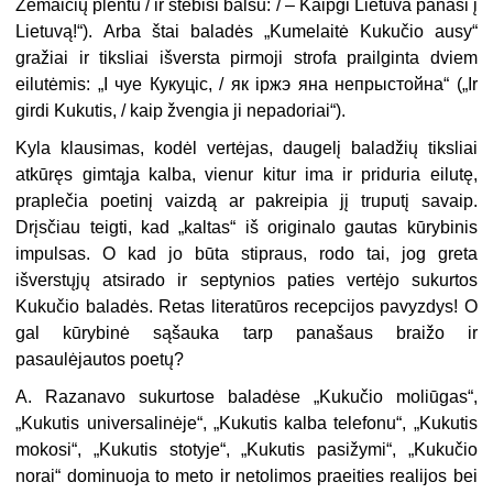
Žemaičių plentu / ir stebisi balsu: / – Kaipgi Lietuva panaši į
Lietuvą!“). Arba štai baladės „Kumelaitė Kukučio ausy“
gražiai ir tiksliai išversta pirmoji strofa prailginta dviem
eilutėmis: „І чуе Кукуціс, / як іржэ яна непрыстойна“ („Ir
girdi Kukutis, / kaip žvengia ji nepadoriai“).
Kyla klausimas, kodėl vertėjas, daugelį baladžių tiksliai
atkūręs gimtąja kalba, vienur kitur ima ir priduria eilutę,
praplečia poetinį vaizdą ar pakreipia jį truputį savaip.
Drįsčiau teigti, kad „kaltas“ iš originalo gautas kūrybinis
impulsas. O kad jo būta stipraus, rodo tai, jog greta
išverstųjų atsirado ir septynios paties vertėjo sukurtos
Kukučio baladės. Retas literatūros recepcijos pavyzdys! O
gal kūrybinė sąšauka tarp panašaus braižo ir
pasaulėjautos poetų?
A. Razanavo sukurtose baladėse „Kukučio moliūgas“,
„Kukutis universalinėje“, „Kukutis kalba telefonu“, „Kukutis
mokosi“, „Kukutis stotyje“, „Kukutis pasižymi“, „Kukučio
norai“ dominuoja to meto ir netolimos praeities realijos bei