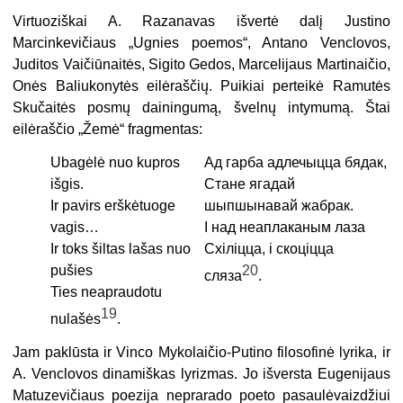
Virtuoziškai A. Razanavas išvertė dalį Justino
Marcinkevičiaus „Ugnies poemos“, Antano Venclovos,
Juditos Vaičiūnaitės, Sigito Gedos, Marcelijaus Martinaičio,
Onės Baliukonytės eilėraščių. Puikiai perteikė Ramutės
Skučaitės posmų dainingumą, švelnų intymumą. Štai
eilėraščio „Žemė“ fragmentas:
Ubagėlė nuo kupros
Ад гарба адлечыцца бядак,
išgis.
Стане ягадай
Ir pavirs erškėtuoge
шыпшынавай жабрак.
vagis…
І над неаплаканым лаза
Ir toks šiltas lašas nuo
Схіліцца, і скоціцца
pušies
20
сляза
.
Ties neapraudotu
19
nulašės
.
Jam paklūsta ir Vinco Mykolaičio-Putino filosofinė lyrika, ir
A. Venclovos dinamiškas lyrizmas. Jo išversta Eugenijaus
Matuzevičiaus poezija neprarado poeto pasaulėvaizdžiui