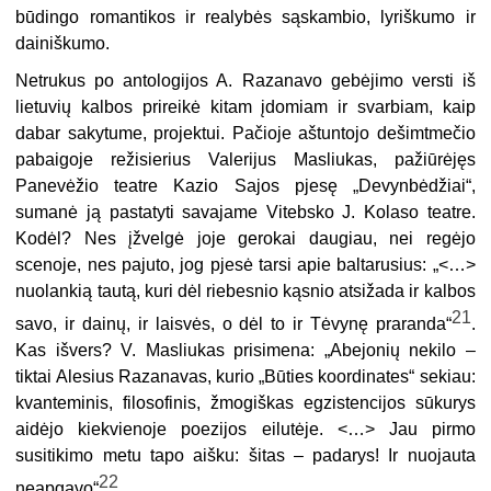
būdingo romantikos ir realybės sąskambio, lyriškumo ir
dainiškumo.
Netrukus po antologijos A. Razanavo gebėjimo versti iš
lietuvių kalbos prireikė kitam įdomiam ir svarbiam, kaip
dabar sakytume, projektui. Pačioje aštuntojo dešimtmečio
pabaigoje režisierius Valerijus Masliukas, pažiūrėjęs
Panevėžio teatre Kazio Sajos pjesę „Devynbėdžiai“,
sumanė ją pastatyti savajame Vitebsko J. Kolaso teatre.
Kodėl? Nes įžvelgė joje gerokai daugiau, nei regėjo
scenoje, nes pajuto, jog pjesė tarsi apie baltarusius: „<…>
nuolankią tautą, kuri dėl riebesnio kąsnio atsižada ir kalbos
21
savo, ir dainų, ir laisvės, o dėl to ir Tėvynę praranda“
.
Kas išvers? V. Masliukas prisimena: „Abejonių nekilo –
tiktai Alesius Razanavas, kurio „Būties koordinates“ sekiau:
kvanteminis, filosofinis, žmogiškas egzistencijos sūkurys
aidėjo kiekvienoje poezijos eilutėje. <…> Jau pirmo
susitikimo metu tapo aišku: šitas – padarys! Ir nuojauta
22
neapgavo“
.