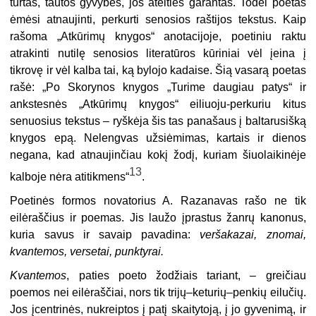
turtas, tautos gyvybės, jos ateities garantas. Todėl poetas
ėmėsi atnaujinti, perkurti senosios raštijos tekstus. Kaip
rašoma „Atkūrimų knygos“ anotacijoje, poetiniu raktu
atrakinti nutilę senosios literatūros kūriniai vėl įeina į
tikrovę ir vėl kalba tai, ką bylojo kadaise. Šią vasarą poetas
rašė: „Po Skorynos knygos „Turime daugiau patys“ ir
ankstesnės „Atkūrimų knygos“ eiliuoju-perkuriu kitus
senuosius tekstus – ryškėja šis tas panašaus į baltarusišką
knygos epą. Nelengvas užsiėmimas, kartais ir dienos
negana, kad atnaujinčiau kokį žodį, kuriam šiuolaikinėje
13
kalboje nėra atitikmens“
.
Poetinės formos novatorius A. Razanavas rašo ne tik
eilėraščius ir poemas. Jis laužo įprastus žanrų kanonus,
kuria savus ir savaip pavadina:
veršakazai, znomai,
kvantemos, versetai,
punktyrai.
Kvantemos
, paties poeto žodžiais tariant, – greičiau
poemos nei eilėraščiai, nors tik trijų–keturių–penkių eilučių.
Jos įcentrinės, nukreiptos į patį skaitytoją, į jo gyvenimą, ir