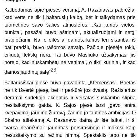
Kalbėdamas apie pjesės vertimą, A. Razanavas pabrėžia,
kad vertė ne tik į baltarusių kalbą, bet ir taikydamas prie
tuometinės savo šalies atmosferos: „Kai kurios vietos,
punktai, pasažai buvo aštrinami, aktualizuojami ir netgi
praplečiami. Na, o eilės ar dainos, kurios ten skamba, iš
pat pradžių buvo rašomos savaip. Pačioje pjesėje tokių
eiliuotų tekstų nėra. Tai buvo Masliuko užsakymas, jis
norėjo, kad nuskambėtų ne vertimai, o tikri kūriniai, ir kad
23
dainos jaudintų salę“
.
Baltarusiškai pjesė buvo pavadinta „Klemensas“. Poetas
ne tik išvertė pjesę, bet ir perkūrė jos dvasią. Režisierius
deramai sudėliojo akcentus ir veikalas suskambo stipria
nesitaikstymo gaida. K. Sajos pjesė tarsi įgavo antrą
kvėpavimą, jaudino žiūrovą, žadino jo tautines ambicijas. O
Skalno atliekamą A. Razanavo dainą „Ir šie laikai, ir ši
tvarka neamžinai“ jaunimas persirašinėjo ir mokėsi kaip
nesusitaikymo su režimu himną. Spektaklis tapo ne tik