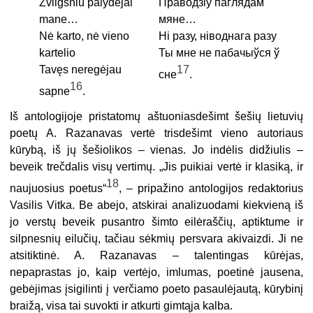
Žvilgsniu palydėjai
Праводзіў паглядам
mane…
мяне…
Nė karto, nė vieno
Ні разу, ніводнага разу
kartelio
Ты мне не пабачыўся ў
Tavęs neregėjau
17
сне
.
16
sapne
.
Iš antologijoje pristatomų aštuoniasdešimt šešių lietuvių
poetų A. Razanavas vertė trisdešimt vieno autoriaus
kūrybą, iš jų šešiolikos – vienas. Jo indėlis didžiulis –
beveik trečdalis visų vertimų. „Jis puikiai vertė ir klasiką, ir
18
naujuosius poetus“
, – pripažino antologijos redaktorius
Vasilis Vitka. Be abejo, atskirai analizuodami kiekvieną iš
jo verstų beveik pusantro šimto eilėraščių, aptiktume ir
silpnesnių eilučių, tačiau sėkmių persvara akivaizdi. Ji ne
atsitiktinė. A. Razanavas – talentingas kūrėjas,
nepaprastas jo, kaip vertėjo, imlumas, poetinė jausena,
gebėjimas įsigilinti į verčiamo poeto pasaulėjautą, kūrybinį
braižą, visa tai suvokti ir atkurti gimtąja kalba.