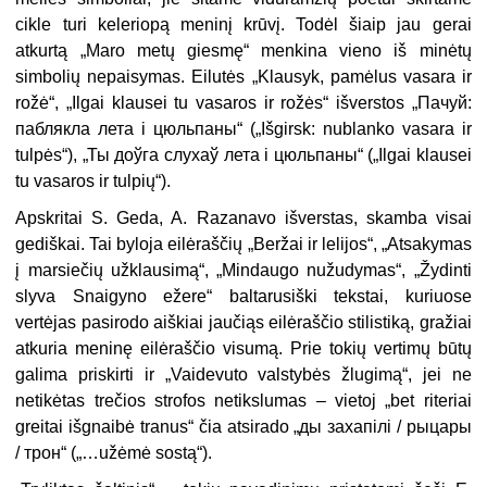
cikle turi keleriopą meninį krūvį. Todėl šiaip jau gerai
atkurtą „Maro metų giesmę“ menkina vieno iš minėtų
simbolių nepaisymas. Eilutės „Klausyk, pamėlus vasara ir
rožė“, „Ilgai klausei tu vasaros ir rožės“ išverstos „Пачуй:
паблякла лета і цюльпаны“ („Išgirsk: nublanko vasara ir
tulpės“), „Ты доўга слухаў лета і цюльпаны“ („Ilgai klausei
tu vasaros ir tulpių“).
Apskritai S. Geda, A. Razanavo išverstas, skamba visai
gediškai. Tai byloja eilėraščių „Beržai ir lelijos“, „Atsakymas
į marsiečių užklausimą“, „Mindaugo nužudymas“, „Žydinti
slyva Snaigyno ežere“ baltarusiški tekstai, kuriuose
vertėjas pasirodo aiškiai jaučiąs eilėraščio stilistiką, gražiai
atkuria meninę eilėraščio visumą. Prie tokių vertimų būtų
galima priskirti ir „Vaidevuto valstybės žlugimą“, jei ne
netikėtas trečios strofos netikslumas – vietoj „bet riteriai
greitai išgnaibė tranus“ čia atsirado „ды захапілі / рыцары
/ трон“ („…užėmė sostą“).