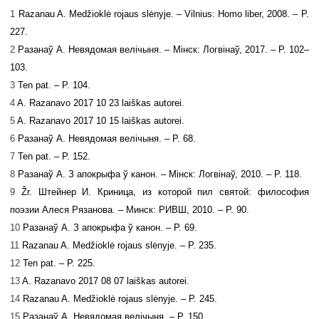
1
Razanau A. Medžioklė rojaus slėnyje. – Vilnius: Homo liber, 2008. – P.
227.
2
Разанаў А. Невядомая велічыня. – Мінск: Логвінаў, 2017. – P. 102–
103.
3
Ten pat. – P. 104.
4
A. Razanavo 2017 10 23 laiškas autorei.
5
A. Razanavo 2017 10 15 laiškas autorei.
6
Разанаў А. Невядомая велічыня. – P. 68.
7
Ten pat. – P. 152.
8
Разанаў А. З апокрыфа ў канон. – Мінск: Логвінаў, 2010. – P. 118.
9
Žr. Штейнер И. Криница, из которой пил святой: философия
поэзии Алеся Рязанова. – Минск: РИВШ, 2010. – P. 90.
10
Разанаў А. З апокрыфа ў канон. – P. 69.
11
Razanau A. Medžioklė rojaus slėnyje. – P. 235.
12
Ten pat. – P. 225.
13
A. Razanavo 2017 08 07 laiškas autorei.
14
Razanau A. Medžioklė rojaus slėnyje. – P. 245.
15
Разанаў А. Невядомая велічыня. – P. 150.