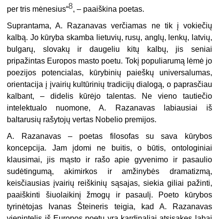
8
per tris mėnesius“
, – paaiškina poetas.
Suprantama, A. Razanavas verčiamas ne tik į vokiečių
kalbą. Jo kūryba skamba lietuvių, rusų, anglų, lenkų, latvių,
bulgarų, slovakų ir daugeliu kitų kalbų, jis seniai
pripažintas Europos masto poetu. Tokį populiarumą lėmė jo
poezijos potencialas, kūrybinių paieškų universalumas,
orientacija į įvairių kultūrinių tradicijų dialogą, o paprasčiau
kalbant, – didelis kūrėjo talentas. Ne vieno tautiečio
intelektualo nuomone, A. Razanavas labiausiai iš
baltarusių rašytojų vertas Nobelio premijos.
A. Razanavas – poetas filosofas su sava kūrybos
koncepcija. Jam įdomi ne buitis, o būtis, ontologiniai
klausimai, jis mąsto ir rašo apie gyvenimo ir pasaulio
sudėtingumą, akimirkos ir amžinybės dramatizmą,
keisčiausias įvairių reiškinių sąsajas, siekia giliai pažinti,
paaiškinti šiuolaikinį žmogų ir pasaulį. Poeto kūrybos
tyrinėtojas Ivanas Šteineris teigia, kad A. Razanavas
vienintelis iš Europos poetų yra kardinaliai atsisakęs labai