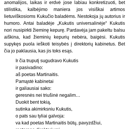
anomalijos, laikas ir erdvė jose labiau konkretizuoti, bet
stilistika, kalbėjimo maniera jos visiškai artimos
lietuviškosioms Kukučio baladėms. Nestokoja jų autorius ir
humoro. Antai baladėje „Kukutis universalinėje“ Kukutis
nori nusipirkti žieminę kepurę. Pardavėja jam pakeltu balsu
aiškina, kad žieminių kepurių nebėra, baigėsi. Kukutis
supykęs puola ieškoti teisybės į direktorių kabinetus. Bet
čia jo paklausia, kas jis toks esąs.
Ir čia truputį sugudravo Kukutis
ir pasivadino:
aš poetas Martinaitis.
Pamąstė kabinetai
ir galiausiai sako:
geresnės nei triušinė negalim…
Duokit bent tokią,
sutinka akimirksniu Kukutis,
o pats sau tyliai galvoja:
va kad poetas Martinaitis būtų, pavyzdžiui,