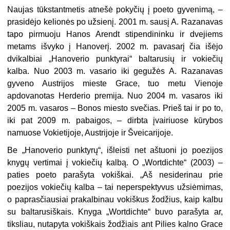
Naujas tūkstantmetis atnešė pokyčių į poeto gyvenimą, –
prasidėjo kelionės po užsienį. 2001 m. sausį A. Razanavas
tapo pirmuoju Hanos Arendt stipendininku ir dvejiems
metams išvyko į Hanoverį. 2002 m. pavasarį čia išėjo
dvikalbiai „Hanoverio punktyrai“ baltarusių ir vokiečių
kalba. Nuo 2003 m. vasario iki gegužės A. Razanavas
gyveno Austrijos mieste Grace, tuo metu Vienoje
apdovanotas Herderio premija. Nuo 2004 m. vasaros iki
2005 m. vasaros – Bonos miesto svečias. Prieš tai ir po to,
iki pat 2009 m. pabaigos, – dirbta įvairiuose kūrybos
namuose Vokietijoje, Austrijoje ir Šveicarijoje.
Be „Hanoverio punktyrų“, išleisti net aštuoni jo poezijos
knygų vertimai į vokiečių kalbą. O „Wortdichte“ (2003) –
paties poeto parašyta vokiškai. „Aš nesiderinau prie
poezijos vokiečių kalba – tai neperspektyvus užsiėmimas,
o paprasčiausiai prakalbinau vokiškus žodžius, kaip kalbu
su baltarusiškais. Knyga „Wortdichte“ buvo parašyta ar,
tiksliau, nutapyta vokiškais žodžiais ant Pilies kalno Grace