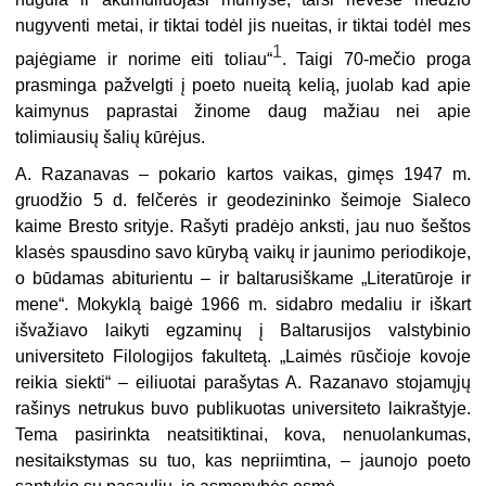
nugyventi metai, ir tiktai todėl jis nueitas, ir tiktai todėl mes
1
pajėgiame ir norime eiti toliau“
. Taigi 70-mečio proga
prasminga pažvelgti į poeto nueitą kelią, juolab kad apie
kaimynus paprastai žinome daug mažiau nei apie
tolimiausių šalių kūrėjus.
A. Razanavas – pokario kartos vaikas, gimęs 1947 m.
gruodžio 5 d. felčerės ir geodezininko šeimoje Sialeco
kaime Bresto srityje. Rašyti pradėjo anksti, jau nuo šeštos
klasės spausdino savo kūrybą vaikų ir jaunimo periodikoje,
o būdamas abiturientu – ir baltarusiškame „Literatūroje ir
mene“. Mokyklą baigė 1966 m. sidabro medaliu ir iškart
išvažiavo laikyti egzaminų į Baltarusijos valstybinio
universiteto Filologijos fakultetą. „Laimės rūsčioje kovoje
reikia siekti“ – eiliuotai parašytas A. Razanavo stojamųjų
rašinys netrukus buvo publikuotas universiteto laikraštyje.
Tema pasirinkta neatsitiktinai, kova, nenuolankumas,
nesitaikstymas su tuo, kas nepriimtina, – jaunojo poeto