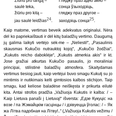
Žiūriu pro langą –
Гляджу праз адно акно –
saulė teka,
сонца ўзыходзіць,
žiūriu pro kitą –
гляджу праз другое –
24
25
jau saulė leidžias
.
заходзіць сонца
.
Kaip matome, vertimas beveik adekvatus originalui. Nėra
dėl ko papriekaištauti ir dėl kitų baladžių vertimo. Daugumą
jų galima laikyti vertėjo sėk-me – „Neliesti!“, „Pasaulinis
skausmas Kukučio nutrauktoj kojoj“, „Kukučio žodžiai“,
„Kukutis reicho daboklėje“, „Kukutis atmerkia akis“ ir kt.
Jose gražiai atkurtas Kukučio pasaulis, jo moraliniai
principai, stilistinė baladžių atmosfera. Skaitydamas
vertimus tiesiog jauti, kaip vertėjui buvo smagu Kukutį su jo
mintimis ir nutikimais kelti gimtosios kalbos stichijon. Taip
smagu, kad keliose baladėse neiškęsta ir prikurta eilutė
kita. Antai strofos pradžia „Važiuoja Kukutis ir kalba: / –
Kaip Lietuva panaši į Lietuvą!“ išversta: „Едзе Кукуціс на
возе / па Жэмайцкім гасцінцы / і дзівуецца ўголас: / – Як
жа Літва падобная на Літву!..“ („Važiuoja Kukutis vežimu /