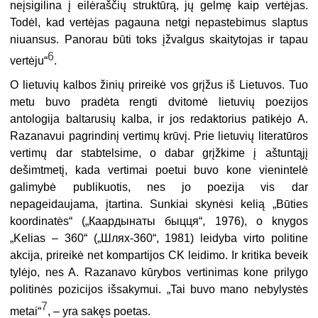
neįsigilina į eilėraščių struktūrą, jų gelmę kaip vertėjas.
Todėl, kad vertėjas pagauna netgi nepastebimus slaptus
niuansus. Panorau būti toks įžvalgus skaitytojas ir tapau
6
vertėju“
.
O lietuvių kalbos žinių prireikė vos grįžus iš Lietuvos. Tuo
metu buvo pradėta rengti dvitomė lietuvių poezijos
antologija baltarusių kalba, ir jos redaktorius patikėjo A.
Razanavui pagrindinį vertimų krūvį. Prie lietuvių literatūros
vertimų dar stabtelsime, o dabar grįžkime į aštuntąjį
dešimtmetį, kada vertimai poetui buvo kone vienintelė
galimybė publikuotis, nes jo poezija vis dar
nepageidaujama, įtartina. Sunkiai skynėsi kelią „Būties
koordinatės“ („Каардынаты быцця“, 1976), o knygos
„Kelias – 360“ („Шлях-360“, 1981) leidyba virto politine
akcija, prireikė net kompartijos CK leidimo. Ir kritika beveik
tylėjo, nes A. Razanavo kūrybos vertinimas kone prilygo
politinės pozicijos išsakymui. „Tai buvo mano nebylystės
7
metai“
, – yra sakęs poetas.