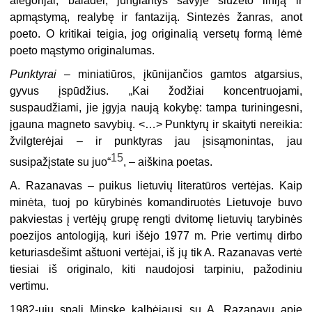
alegorijai, baladei, jungiantys savyje siužeto liniją ir
apmąstymą, realybę ir fantaziją. Sintezės žanras, anot
poeto. O kritikai teigia, jog originalią versetų formą lėmė
poeto mąstymo originalumas.
Punktyrai –
miniatiūros, įkūnijančios gamtos atgarsius,
gyvus įspūdžius. „Kai žodžiai koncentruojami,
suspaudžiami, jie įgyja naują kokybę: tampa turiningesni,
įgauna magneto savybių. <…> Punktyrų ir skaityti nereikia:
žvilgterėjai – ir punktyras jau įsisąmonintas, jau
15
susipažįstate su juo“
, – aiškina poetas.
A. Razanavas – puikus lietuvių literatūros vertėjas. Kaip
minėta, tuoj po kūrybinės komandiruotės Lietuvoje buvo
pakviestas į vertėjų grupę rengti dvitomę lietuvių tarybinės
poezijos antologiją, kuri išėjo 1977 m. Prie vertimų dirbo
keturiasdešimt aštuoni vertėjai, iš jų tik A. Razanavas vertė
tiesiai iš originalo, kiti naudojosi tarpiniu, pažodiniu
vertimu.
1982-ųjų spalį Minske kalbėjausi su A. Razanavu apie