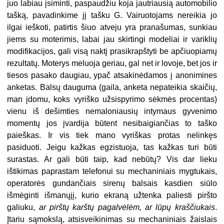
juo labiau įsiminti, paspaudžiu koja jautriausią automobilio
tašką, pavadinkime jį tašku G. Vairuotojams nereikia jo
ilgai ieškoti, patirtis šiuo atveju yra pranašumas, sunkiau
jiems su moterimis, labai jau skirtingi modeliai ir variklių
modifikacijos, gali visą naktį prasikrapštyti be apčiuopiamų
rezultatų. Moterys meluoja geriau, gal net ir lovoje, bet jos ir
tiesos pasako daugiau, ypač atsakinėdamos į anonimines
anketas. Balsų dauguma (gaila, anketa nepateikia skaičių,
man įdomu, koks vyriško užsispyrimo sėkmės procentas)
vienu iš dešimties nemaloniausių intymaus gyvenimo
momentų jos įvardija būtent nesibaigiančias to taško
paieškas. Ir vis tiek mano vyriškas protas nelinkęs
pasiduoti. Jeigu kažkas egzistuoja, tas kažkas turi būti
surastas. Ar gali būti taip, kad nebūtų? Vis dar lieku
ištikimas paprastam telefonui su mechaniniais mygtukais,
operatorės gundančiais sirenų balsais kasdien siūlo
išmėginti išmanųjį, kurio ekraną užtenka paliesti piršto
galiuku,
ar pirštų karštų pagalvėlėm, ar lūpų kraščiukais
.
Įtariu sąmokslą, atsisveikinimas su mechaniniais žaislais