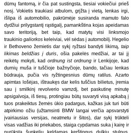
dūmų fantomą, ir čia pat sustingsta, tiesiai vokiečiui prieš
nosį. Vokietis traukiasi atbulom, grįžta į vietą, lenkas irgi,
išlipa iš automobilio, pakrūmėje susiranda mamuto falo
dydžiui prilygstantį rąstigalį, pamankština kojas apeidamas
savo teritoriją, bet taip, kad matytų visi linksmojo
traukinio
galiorkos
keleiviai, vėl sėdas į automobilį. Hegelio
ir Bethoveno žemietis dar sykį ryžtasi bandyti likimą,
taip
likimas beldžias į duris
, ošia pakelės medžiai, ar tai jį
reikėtų mokyti, kad
ordnung ist ordnung
ir Lenkijoje, kad
durnių muša ir tuščioje bažnyčioje, bando, tačiau lenkas
būdrauja, pučia vis ryžtingesnius dūmų ratilus. Azarto
apimtas lošėjas, ištraukęs dar kelis tuščius bilietus, įremia
sau į smilkinį revolverio vamzdį, bet paskutinę minutę
apsigalvoja, iš tiesų, protingiau būtų suvaryti visą apkabą į
tuos prakeiktus žemės ūkio padargus, kažkas juk turi būti
atpirkimo ožiu (užtamsinti BMW langai verčia apsvarstyti
įvairiausias versijas, neatmetu ir šitos), dar sykį trūkteli
visas vadžias iki priekabos, staiga cypdamas suka į kairę ir
nurūksta šunkeliu keldamas kerštingus dulkių stulpus.