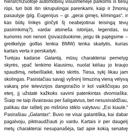
hierarchizuotoje automobilių visuomenėje parkoms iš tiesų
rūpi, turi būti itin skrupulingai parenkami, kaip ir žmonių
pasaulyje (plg. Eugenijus – gr. „gerai gimęs, kilmingas“, ir
kas būtų linkęs ginčyti šį neabejotinai teisingą tėvų
pasirinkimą?), vardai atsineša istorijas, legendas, su
kuriomis nori nenori (įsivaizduokime, jeigu tik pajėgsime –
greitkelyje golfas lenkia BMW) tenka skaitytis, kurias
kartais verta ir perskaityti.
Turėjau kadaise
Galantą
, mūsų charakteriai pernelyg
skyrės, ypač lenkimo klausimu, nuolat kėliau jo kraujo
spaudimą, nebeišlaikė, teko skirtis. Tiesa, sykį likau jam
skolingas. Pasistačiau savąjį vyšninį limuziną vieną vėlyvą
vakarą prie televizijos dangoraižio ir kol vaikščiojau po
eterį, jį užstatė kažkoks savimi patenkintas
dvorniaška
.
Šiaip ne taip išvairavau per šaligatvius, bet nesusivaldžiau,
palikau dar raštelį po mišrūno stiklo valytuvu: „Esi kiaulė.“
Pasirašiau „
Galantas
“. Buvo ne visai galantiška, kai dabar
pagalvoju, piktnaudžiauti jo vardu. Kartais ir per daugelį
metų charakteriai nesupanašėja, tad apie kokią senatvę