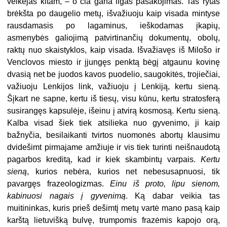
veikėjas kitam, – o čia gana ilgas pasakojimas. Tas rytas
brėkšta po daugelio metų, išvažiuoju kaip visada mintyse
rausdamasis po lagaminus, ieškodamas įkapių,
asmenybės galiojimą patvirtinančių dokumentų, obolų,
raktų nuo skaistyklos, kaip visada. Išvažiavęs iš Milošo ir
Venclovos miesto ir įjungęs penktą bėgį atgaunu kovinę
dvasią net be juodos kavos puodelio, saugokitės, trojiečiai,
važiuoju Lenkijos link, važiuoju į Lenkiją, kertu sieną.
Šįkart ne sapne, kertu iš tiesų, visu kūnu, kertu stratosferą
susirangęs kapsulėje, išeinu į atvirą kosmosą. Kertu sieną.
Kalba visad šiek tiek atsilieka nuo gyvenimo, ji kaip
bažnyčia, besilaikanti tvirtos nuomonės abortų klausimu
dvidešimt pirmajame amžiuje ir vis tiek turinti neišnaudotą
pagarbos kreditą, kad ir kiek skambintų varpais.
Kertu
sieną
, kurios nebėra, kurios net nebesusapnuosi, tik
pavargęs frazeologizmas.
Einu iš proto, lipu sienom,
kabinuosi nagais į gyvenimą
. Ką dabar veikia tas
muitininkas, kuris prieš dešimtį metų vartė mano pasą kaip
karštą lietuvišką bulvę, trumpomis frazėmis kapojo orą,