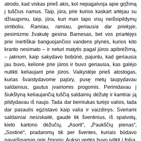
atrodo, kad viskas prieš akis, kol nepagalvoja apie grįžimą
į tuščius namus. Taip, jūra, prie kurios kaskart artėjau su
džiaugsmu, taip, jūra, kuri man tapo visų neišsipildymų
simboliu.
Ramiau, ramiau, geriausia dar priekyje
,
pesimizmo žvakutę gesina Barnesas, bet vos priartėjęs
prie inertiškai banguojančios vandens plynės, kurios kito
kranto nesimato – ir neturi matytis pagal jūros apibrėžimą,
–
jaknom
, kaip sakydavo bobūnė, pajuntu, kad geriausia
jau buvo, kelionė prie jūros ir buvo geriausia, kas galėjo
nutikti keliaujant prie jūros. Vaikystėje prieš atostogas,
kurias švaistydavome pajūry, pusę metų taupydavau
saldainius, gautus įvairiomis progomis. Perimdavau į
šiukšlyną keliaujančią tuščią saldainių dėžutę ir kantriai ją
pildydavau iš naujo. Tada dar berniukas turėjo valios, tada
dar pasaulis egzistavo kaip valia ir vaizdinys. Sveriami
saldainiai
nesiskaitė
, gaudė tik šventinius, iš spalvotų,
kieto kartono dėžučių, „Asorti“, „Paukščių pienas“,
„Sostinė“, pradaromų tik per šventes, kuriais būdavo
pavaišinamas
prie žmonių
. Aukso vertės buvo įvilkti į foliją,