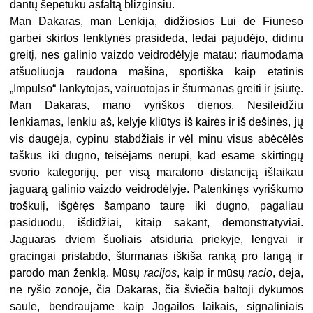
dantų šepetuku asfaltą blizginsiu.
Man Dakaras, man Lenkija, didžiosios Lui de Fiuneso
garbei skirtos lenktynės prasideda, ledai pajudėjo, didinu
greitį, nes galinio vaizdo veidrodėlyje matau: riaumodama
atšuoliuoja raudona mašina, sportiška kaip etatinis
„Impulso“ lankytojas, vairuotojas ir šturmanas greiti ir įsiutę.
Man Dakaras, mano vyriškos dienos. Nesileidžiu
lenkiamas, lenkiu aš, kelyje kliūtys iš kairės ir iš dešinės, jų
vis daugėja, cypinu stabdžiais ir vėl minu visus abėcėlės
taškus iki dugno, teisėjams nerūpi, kad esame skirtingų
svorio kategorijų, per visą maratono distanciją išlaikau
jaguarą galinio vaizdo veidrodėlyje. Patenkinęs vyriškumo
troškulį, išgėręs šampano taurę iki dugno, pagaliau
pasiduodu, išdidžiai, kitaip sakant, demonstratyviai.
Jaguaras dviem šuoliais atsiduria priekyje, lengvai ir
gracingai pristabdo, šturmanas iškiša ranką pro langą ir
parodo man ženklą. Mūsų
racijos
, kaip ir mūsų
racio
, deja,
ne ryšio zonoje, čia Dakaras, čia šviečia baltoji dykumos
saulė, bendraujame kaip Jogailos laikais, signaliniais