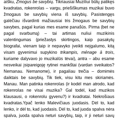
aišku,
Žmogus be savybių
. Tikriausiai Muziliui būtų patikęs
kvadratas, rokenrolas – vargu, priešiškumas muzikai buvo
žmogaus be savybių viena iš savybių. Pasistengęs
galėčiau išvardinti mažiausiai tris žmogaus be savybių
savybes, pagal kurias mes esame panašūs. Pirma (bet ne
pagal svarbumą) – tai artimas nuliui muzikinis
valentingumas (priežastys skirtingos, kaip pasakytų
biografai, vienam taip ir nepavyko įveikti neįgalumo, kitą
visam gyvenimui supykino
trikampis, ménage à trois
,
kuriame dalyvavo jo muzikalūs tėvai), antra – abu esame
nesveikai įsipareigoję rytinei mankštai (vardan sveikatos?
Nemanau. Nemanome), ir pagaliau trečia – domimės
daiktais be savybių. Tik tiek, visu kitu mes skiriamės.
Manau. Man patinka rokenrolas (ir kodėl man atrodo, kad
rokenrolas ne visai muzika? Gal todėl, kad muzikos
klausausi, o rokenrolu gyvenu?) ir kvadratai. Nekrošiaus
kvadratas.Ypač lenko Malevičiaus juodasis. Dėl to, kad
lenko, ir dėl to, kad juodasis. Dėl to, kad juoda spalva nėra
spalva, juoda spalva neturi savybių, taip, ir ji neturi savų