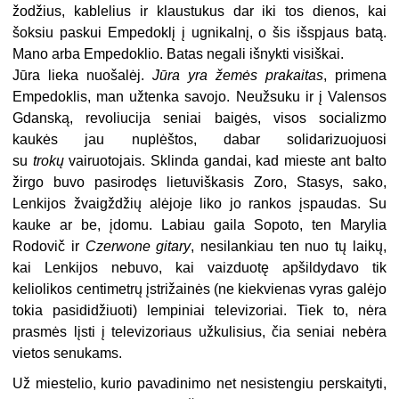
žodžius, kablelius ir klaustukus dar iki tos dienos, kai
šoksiu paskui Empedoklį į ugnikalnį, o šis išspjaus batą.
Mano arba Empedoklio. Batas negali išnykti visiškai.
Jūra lieka nuošalėj.
Jūra yra žemės prakaitas
, primena
Empedoklis, man užtenka savojo. Neužsuku ir į Valensos
Gdanską, revoliucija seniai baigės, visos socializmo
kaukės jau nuplėštos, dabar solidarizuojuosi
su
trokų
vairuotojais. Sklinda gandai, kad mieste ant balto
žirgo buvo pasirodęs lietuviškasis Zoro, Stasys, sako,
Lenkijos žvaigždžių alėjoje liko jo rankos įspaudas. Su
kauke ar be, įdomu. Labiau gaila Sopoto, ten Marylia
Rodovič ir
Czerwone gitary
, nesilankiau ten nuo tų laikų,
kai Lenkijos nebuvo, kai vaizduotę apšildydavo tik
keliolikos centimetrų įstrižainės (ne kiekvienas vyras galėjo
tokia pasididžiuoti) lempiniai televizoriai. Tiek to, nėra
prasmės lįsti į televizoriaus užkulisius, čia seniai nebėra
vietos senukams.
Už miestelio, kurio pavadinimo net nesistengiu perskaityti,