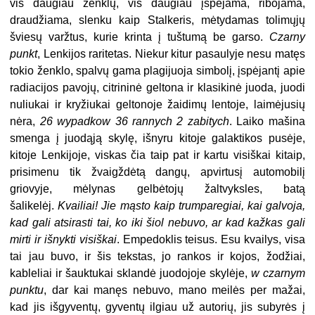
vis daugiau ženklų, vis daugiau įspėjama, ribojama,
draudžiama, slenku kaip Stalkeris, mėtydamas tolimųjų
šviesų varžtus, kurie krinta į tuštumą be garso.
Czarny
punkt
, Lenkijos raritetas. Niekur kitur pasaulyje nesu matęs
tokio ženklo, spalvų gama plagijuoja simbolį, įspėjantį apie
radiacijos pavojų, citrininė geltona ir klasikinė juoda, juodi
nuliukai ir kryžiukai geltonoje žaidimų lentoje, laimėjusių
nėra,
26 wypadkow 36 rannych 2 zabitych
. Laiko mašina
smenga į juodąją skylę, išnyru kitoje galaktikos pusėje,
kitoje Lenkijoje, viskas čia taip pat ir kartu visiškai kitaip,
prisimenu tik žvaigždėtą dangų, apvirtusį automobilį
griovyje, mėlynas gelbėtojų žaltvyksles, batą
šalikelėj.
Kvailiai! Jie mąsto kaip trumparegiai, kai galvoja,
kad gali atsirasti tai, ko iki šiol nebuvo, ar kad kažkas gali
mirti ir išnykti visiškai
. Empedoklis teisus. Esu kvailys, visa
tai jau buvo, ir šis tekstas, jo rankos ir kojos, žodžiai,
kableliai ir šauktukai sklandė juodojoje skylėje,
w czarnym
punktu
, dar kai manęs nebuvo, mano meilės per mažai,
kad jis išgyventų, gyventų ilgiau už autorių, jis subyrės į