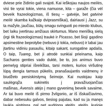
dviese prie židinio gali svajoti. Kai ieškojau naujos meilės,
visi tie vyrai tokie, viena namuose, kita – garaže (čia vėl
beveik frazeologizmas, iš tiesų – gatvėje, bet
gatvinė
meilė
skamba kažkaip dviprasmiškai), dairiausi į
Jazz
, su
ta mažyle, jaučiau, būtų smagu svinguoti po miesto klubus,
bet laiku įvertinau amžiaus skirtumus. Mano menišką sielą
(irgi tik frazeologizmas) traukė ir
Picasso
, bet šioji gąsdino
apsimestine beprotybe (nebuvo ji tokia, nebuvo) ir labai jau
įtartinu vidiniu pasauliu, kitaip sakant, surogatine apdaila.
O taip,
Tuareg
, bet ji atrodė sunkiai prieinama, kaip
Sacharos genties vado duktė, be to, jos
animus
buvo
pernelyg stipriai išreikštas, tarsi moters, kurios viršutinę
lūpą dengia tamsus pūkelis, pranašaujantis vaidmenų ir
biudžeto persiskirstymą šeimoje. Kai nustojau kaip
saulėgrąža sukinėtis į pravažiuojančias
mašinas,
Avensis
atėjo į mano gyvenimą beveik savaime.
Ar tai buvo meilė iš pirmo žvilgsnio, ar iš išskaičiavimo,
dabar nebesuku galvos, tiesiog pajutau, kad su ja manęs
laukia aistringa, gal net audringa ateitis, ateitis, kurioje