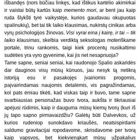
išbandęs (nors būčiau linkęs, kad ištikus kartėlio akimirkai
ir vaistai būtų kartūs kaip
memento mori
, ar bent jau kaip
ruda šlykšti tyrė vaikystėje, kurios gaudavau okupuotas
spalinukių), bet tai tik laiko klausimas, nukirstų cinikas arba
vyrų psichologijos žinovas.
Visi vyrai eina į kairę, ir tai – tik
laiko klausimas
, skelbia verdiktą seksologas moteriškame
portale, trinu rankomis, taigi kiek procentų nusikaltimo
sudėties yra vyro gyvenime, kai jis net nesapnuoja?
Tame sapne, seniai seniai, kai raudonojo Spalio askaridės
dar dauginos visų mūsų kūnuos, jau nesyk tą netikrą
istoriją esu ir pasakojęs įvairiomis progomis,
paįvairindamas naujomis detalėmis, vis pagražindamas,
kol pats ėmiau tikėti, kad viskas taip ir buvo, tame sapne
svarbiausias personažas buvo tvora, aukšta ir tikriausiai
apėjusi rūdimis, kaip ir dauguma mūsų kiemų tvorų (kuri iš
jų tapo sapno pirmavaizdžiu? Galėtų būti Dalvevkos, už
kurios rudeniop sunokdavo kriaušės, neatsispirdami
saldumo gravitacijai ropodavome, skrisdavome per tvorą
kaip vapsvos, bet kiekvienąkart mūsų užpakalius