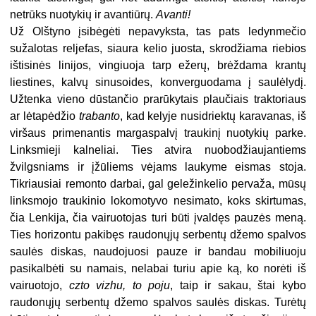
netrūks nuotykių ir avantiūrų.
Avanti!
Už Olštyno įsibėgėti nepavyksta, tas pats ledynmečio
sužalotas reljefas, siaura kelio juosta, skrodžiama riebios
ištisinės linijos, vingiuoja tarp ežerų, brėždama krantų
liestines, kalvų sinusoides, konverguodama į saulėlydį.
Užtenka vieno dūstančio prarūkytais plaučiais traktoriaus
ar lėtapėdžio
trabanto
, kad kelyje nusidriektų karavanas, iš
viršaus primenantis margaspalvį traukinį nuotykių parke.
Linksmieji kalneliai. Ties atvira nuobodžiaujantiems
žvilgsniams ir įžūliems vėjams laukyme eismas stoja.
Tikriausiai remonto darbai, gal geležinkelio pervaža, mūsų
linksmojo traukinio lokomotyvo nesimato, koks skirtumas,
čia Lenkija, čia vairuotojas turi būti įvaldęs pauzės meną.
Ties horizontu pakibęs raudonųjų serbentų džemo spalvos
saulės diskas, naudojuosi pauze ir bandau mobiliuoju
pasikalbėti su namais, nelabai turiu apie ką, ko norėti iš
vairuotojo,
czto vizhu, to poju
, taip ir sakau, štai kybo
raudonųjų serbentų džemo spalvos saulės diskas. Turėtų