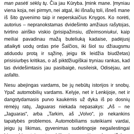
man pasėti sėklų tų
. Čia jau Kūryba. Įmink mane. Įmyniau
viena koja, nei pirmyn, nei atgal, iki išnašų toli, išneš mane
iš šito gyvenimo taip ir neperskaičius Knygos. Ko norėti,
autorius – nepranokstamas dvidešimto amžiaus rašytojas,
tvirtino airiško viskio (prisipažinsiu,
džeimsoniukui
, kaip
meiliai pavadinau mažą buteliuką kadaise, padėjusį
atlaikyti uodų ordas prie Šalčios, iki šiol su džiaugsmu
atiduodu protą ir sąžinę, jeigu tik leidžia biudžetas)
prisisiurbęs kritikas, o aš piktdžiugiškai tryniau rankas, kad
tas dvidešimtasis jau pasibaigė, nusileisk, Odisėjau, ant
asfalto.
Nesu abejingas vardams, be jų nebūtų istorijos ir snobų.
Ypač automobilių vardams. Kelyje, net ir Lenkijoje, net ir
dangstydamasis purvo kaukėmis už dyka iš po dosnių
rėmėjų ratų,
Jaguaras
niekada nepasakys: „Aš – ne
„Jaguaras“, arba „Tarkim, aš „Volvo“, jo nekankins
tapatybės problemos. Automobiliams suteikiami vardai,
jeigu jų likimas, gyvenimas sudėtingoje negailestingai