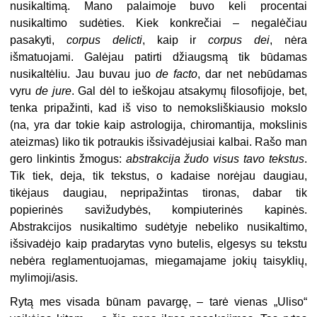
nusikaltimą. Mano palaimoje buvo keli procentai
nusikaltimo sudėties. Kiek konkrečiai – negalėčiau
pasakyti,
corpus delicti
, kaip ir
corpus dei
, nėra
išmatuojami. Galėjau patirti džiaugsmą tik būdamas
nusikaltėliu. Jau buvau juo
de facto
, dar net nebūdamas
vyru
de jure
. Gal dėl to ieškojau atsakymų filosofijoje, bet,
tenka pripažinti, kad iš viso to nemoksliškiausio mokslo
(na, yra dar tokie kaip astrologija, chiromantija, mokslinis
ateizmas) liko tik potraukis išsivadėjusiai kalbai. Rašo man
gero linkintis žmogus:
abstrakcija žudo visus tavo tekstus
.
Tik tiek, deja, tik tekstus, o kadaise norėjau daugiau,
tikėjaus daugiau, nepripažintas tironas, dabar tik
popierinės savižudybės, kompiuterinės kapinės.
Abstrakcijos nusikaltimo sudėtyje nebeliko nusikaltimo,
išsivadėjo kaip pradarytas vyno butelis, elgesys su tekstu
nebėra reglamentuojamas, miegamajame jokių taisyklių,
mylimoji/asis.
Rytą mes visada būnam pavargę, – tarė vienas „Uliso“