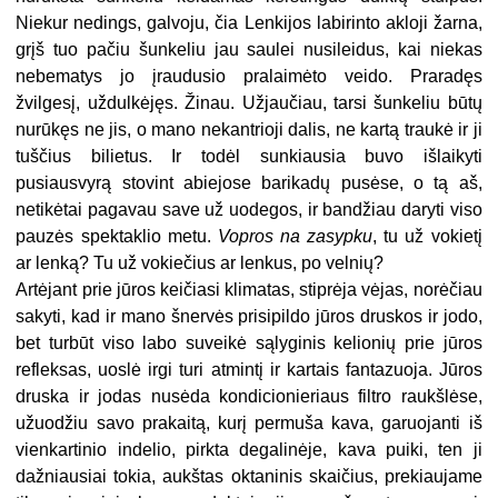
Niekur nedings, galvoju, čia Lenkijos labirinto akloji žarna,
grįš tuo pačiu šunkeliu jau saulei nusileidus, kai niekas
nebematys jo įraudusio pralaimėto veido. Praradęs
žvilgesį, uždulkėjęs. Žinau. Užjaučiau, tarsi šunkeliu būtų
nurūkęs ne jis, o mano nekantrioji dalis, ne kartą traukė ir ji
tuščius bilietus. Ir todėl sunkiausia buvo išlaikyti
pusiausvyrą stovint abiejose barikadų pusėse, o tą aš,
netikėtai pagavau save už uodegos, ir bandžiau daryti viso
pauzės spektaklio metu.
Vopros na zasypku
, tu už vokietį
ar lenką? Tu už vokiečius ar lenkus, po velnių?
Artėjant prie jūros keičiasi klimatas, stiprėja vėjas, norėčiau
sakyti, kad ir mano šnervės prisipildo jūros druskos ir jodo,
bet turbūt viso labo suveikė sąlyginis kelionių prie jūros
refleksas, uoslė irgi turi atmintį ir kartais fantazuoja. Jūros
druska ir jodas nusėda kondicionieriaus filtro raukšlėse,
užuodžiu savo prakaitą, kurį permuša kava, garuojanti iš
vienkartinio indelio, pirkta degalinėje, kava puiki, ten ji
dažniausiai tokia, aukštas oktaninis skaičius, prekiaujame