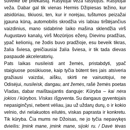
suveikė be priekaištų. Rašytojai veža rašytojus. Rašytojai
veža. Dabar gal tik vienas Hermis Džipiesas težino, kur
atsidūriau, tikiuosi, ten, kur ir norėjau, tuštumos peizažai
įgauna kūną, automobilis skrodžia vis labiau tirštėjančius
vaizdinius, mano sidabrinė laiko mašina sklendžia virš
Augustavo kanalų, virš Mozūrijos ežerų. Dievinu pradžias,
ypač kelionių, ne žodis buvo pradžioje, esu beveik tikras,
žalia šviesa, greičiausiai žalia šviesa, ir tik tada dievas
paspaudė akceleratorių.
Pats laikas nusileisti ant žemės, pristabdyti, ypač
staigiuose posūkiuose, kaip tyčia būtent ties jais atsiveria
gražiausi vaizdai, aišku, skirti ne vairuotojui, ne
Odisėjui,
nusileisk, dangau, ant žemės
, rašė žemės poetas
Vladas, dabar maištaujantis danguje:
Kūryba – kai nėra
jokios / kūrybos. Viskas išgyventa
. Su dangaus gyventojais
nepasiginčysi, nebent vėliau, jau už uždarų durų, o ir kokio
velnio, dvi nelakuotos eilutės, viskas paprasta ir konkretu.
Tik kūryba. Čia mums ne Džoisas, ne jo tyčia nepavykęs
dvieilis:
Įmink mane, įmink mane, sijoki ru. / Davė tėvas