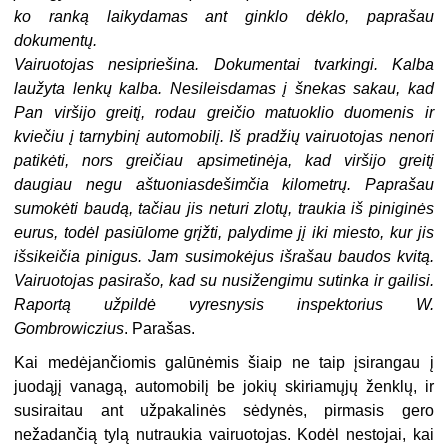
ko ranką laikydamas ant ginklo dėklo, paprašau
dokumentų.
Vairuotojas nesipriešina. Dokumentai tvarkingi. Kalba
laužyta lenkų kalba. Nesileisdamas į šnekas sakau, kad
Pan viršijo greitį, rodau greičio matuoklio duomenis ir
kviečiu į tarnybinį automobilį. Iš pradžių vairuotojas nenori
patikėti, nors greičiau apsimetinėja, kad viršijo greitį
daugiau negu aštuoniasdešimčia kilometrų. Paprašau
sumokėti baudą, tačiau jis neturi zlotų, traukia iš piniginės
eurus, todėl pasiūlome grįžti, palydime jį iki miesto, kur jis
išsikeičia pinigus. Jam susimokėjus išrašau baudos kvitą.
Vairuotojas pasirašo, kad su nusižengimu sutinka ir gailisi.
Raportą užpildė vyresnysis inspektorius W.
Gombrowiczius
. Parašas.
Kai medėjančiomis galūnėmis šiaip ne taip įsirangau į
juodąjį vanagą, automobilį be jokių skiriamųjų ženklų, ir
susiraitau ant užpakalinės sėdynės, pirmasis gero
nežadančią tylą nutraukia vairuotojas. Kodėl nestojai, kai