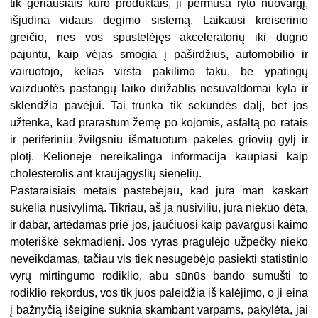
tik geriausiais kuro produktais, ji permuša ryto nuovargį,
išjudina vidaus degimo sistemą. Laikausi kreiserinio
greičio, nes vos spustelėjęs akceleratorių iki dugno
pajuntu, kaip vėjas smogia į paširdžius, automobilio ir
vairuotojo, kelias virsta pakilimo taku, be ypatingų
vaizduotės pastangų laiko dirižablis nesuvaldomai kyla ir
sklendžia pavėjui. Tai trunka tik sekundės dalį, bet jos
užtenka, kad prarastum žemę po kojomis, asfaltą po ratais
ir periferiniu žvilgsniu išmatuotum pakelės griovių gylį ir
plotį. Kelionėje nereikalinga informacija kaupiasi kaip
cholesterolis ant kraujagyslių sienelių.
Pastaraisiais metais pastebėjau, kad jūra man kaskart
sukelia nusivylimą. Tikriau, aš ja nusiviliu, jūra niekuo dėta,
ir dabar, artėdamas prie jos, jaučiuosi kaip pavargusi kaimo
moteriškė sekmadienį. Jos vyras pragulėjo užpečky nieko
neveikdamas, tačiau vis tiek nesugebėjo pasiekti statistinio
vyrų mirtingumo rodiklio, abu sūnūs bando sumušti to
rodiklio rekordus, vos tik juos paleidžia iš kalėjimo, o ji eina
į bažnyčią išeigine suknia skambant varpams, pakylėta, jai