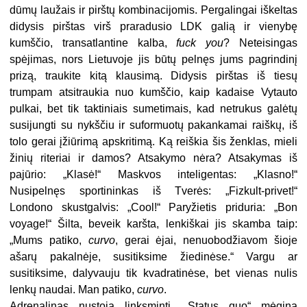
dūmų laužais ir pirštų kombinacijomis. Pergalingai iškeltas
didysis pirštas virš praradusio LDK galią ir vienybę
kumščio, transatlantine kalba,
fuck you
? Neteisingas
spėjimas, nors Lietuvoje jis būtų pelnęs jums pagrindinį
prizą, traukite kitą klausimą. Didysis pirštas iš tiesų
trumpam atsitraukia nuo kumščio, kaip kadaise Vytauto
pulkai, bet tik taktiniais sumetimais, kad netrukus galėtų
susijungti su nykščiu ir suformuotų pakankamai raiškų, iš
tolo gerai įžiūrimą apskritimą. Ką reiškia šis ženklas, mieli
žinių riteriai ir damos? Atsakymo nėra? Atsakymas iš
pajūrio: „Klasė!“ Maskvos inteligentas: „Klasno!“
Nusipelnęs sportininkas iš Tverės: „Fizkult-privet!“
Londono skustgalvis: „Cool!“ Paryžietis priduria: „Bon
voyage!“ Šilta, beveik karšta, lenkiškai jis skamba taip:
„Mums patiko,
curvo
, gerai ėjai, nenuobodžiavom šioje
ašarų pakalnėje, susitiksime žiedinėse.“ Vargu ar
susitiksime, dalyvauju tik kvadratinėse, bet vienas nulis
lenkų naudai. Man patiko,
curvo
.
Adrenalinas nustoja linksminti, „Status quo“ mėgina