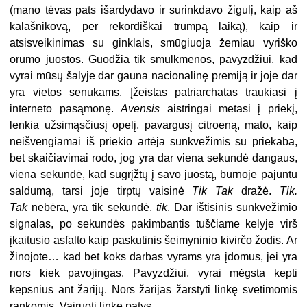
(mano tėvas pats išardydavo ir surinkdavo žigulį, kaip aš
kalašnikovą, per rekordiškai trumpą laiką), kaip ir
atsisveikinimas su ginklais, smūgiuoja žemiau vyriško
orumo juostos. Guodžia tik smulkmenos, pavyzdžiui, kad
vyrai mūsų šalyje dar gauna nacionalinę premiją ir joje dar
yra vietos senukams. Įžeistas patriarchatas traukiasi į
interneto pasąmonę.
Avensis
aistringai metasi į priekį,
lenkia užsimąsčiusį opelį, pavargusį citroeną, mato, kaip
neišvengiamai iš priekio artėja sunkvežimis su priekaba,
bet skaičiavimai rodo, jog yra dar viena sekundė dangaus,
viena sekundė, kad sugrįžtų į savo juostą, burnoje pajuntu
saldumą, tarsi joje tirptų vaisinė
Tik Tak
dražė.
Tik.
Tak
nebėra, yra tik sekundė,
tik
. Dar ištisinis sunkvežimio
signalas, po sekundės pakimbantis tuščiame kelyje virš
įkaitusio asfalto kaip paskutinis šeimyninio kivirčo žodis. Ar
žinojote… kad bet koks darbas vyrams yra įdomus, jei yra
nors kiek pavojingas. Pavyzdžiui, vyrai mėgsta kepti
kepsnius ant žarijų. Nors žarijas žarstyti linkę svetimomis
rankomis. Vairuoti linkę patys.