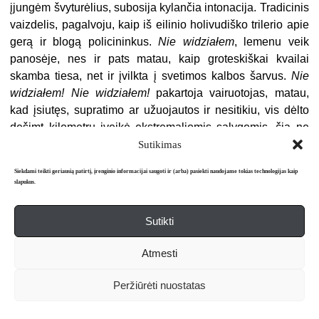
įjungėm švyturėlius, subosija kylančia intonacija. Tradicinis
vaizdelis, pagalvoju, kaip iš eilinio holivudiško trilerio apie
gerą ir blogą policininkus.
Nie widziałem
, lemenu veik
panosėje, nes ir pats matau, kaip groteskiškai kvailai
skamba tiesa, net ir įvilkta į svetimos kalbos šarvus.
Nie
widziałem! Nie widziałem!
pakartoja vairuotojas, matau,
kad įsiutęs, supratimo ar užuojautos ir nesitikiu, vis dėlto
dešimt kilometrų įveikė ekstremaliomis sąlygomis, čia ne
Sacharos dykuma. Bet mes ir pypsėjom, ir sireną įjungę
Sutikimas
važiavom, tęsia apklausą, kildamas kaip potvynis,
Siekdami teikti geriausią patirtį, įrenginio informacijai saugoti ir (arba) pasiekti naudojame tokias technologijas kaip
užsemdamas vis didesnę svetimame krante likusios mano
slapukus.
kalbos teritoriją.
Nie słychałem
, tęsiu nemeluodamas ir
nekeisdamas mizanscenos tonacijos.
O, matka boska, nie
Sutikti
słychałem! Nie słychałem!
kartoja kaip Flobero papūga, o
aš, be mažo cunamio, kylančio žarnyno apatiniuose
Atmesti
aukštuose, gal net rūsy, jaučiu ir gėdą, kad šitaip su juo
pasielgiau, ir mano
nie
nuo tos gėdos
Peržiūrėti nuostatas
neatleidžia.
Panie
(tiesa, jeigu versčiau šį kreipinį į lietuvių
kalbą, turėčiau suktis su tokiais sinonimais kaip
mulki,