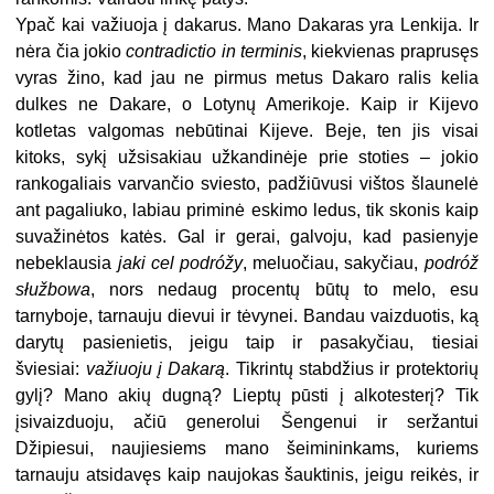
Ypač kai važiuoja į dakarus. Mano Dakaras yra Lenkija. Ir
nėra čia jokio
contradictio in terminis
, kiekvienas praprusęs
vyras žino, kad jau ne pirmus metus Dakaro ralis kelia
dulkes ne Dakare, o Lotynų Amerikoje. Kaip ir Kijevo
kotletas valgomas nebūtinai Kijeve. Beje, ten jis visai
kitoks, sykį užsisakiau užkandinėje prie stoties – jokio
rankogaliais varvančio sviesto, padžiūvusi vištos šlaunelė
ant pagaliuko, labiau priminė eskimo ledus, tik skonis kaip
suvažinėtos katės. Gal ir gerai, galvoju, kad pasienyje
nebeklausia
jaki cel podróžy
, meluočiau, sakyčiau,
podróž
słužbowa
, nors nedaug procentų būtų to melo, esu
tarnyboje, tarnauju dievui ir tėvynei. Bandau vaizduotis, ką
darytų pasienietis, jeigu taip ir pasakyčiau, tiesiai
šviesiai:
važiuoju į Dakarą
. Tikrintų stabdžius ir protektorių
gylį? Mano akių dugną? Lieptų pūsti į alkotesterį? Tik
įsivaizduoju, ačiū generolui Šengenui ir seržantui
Džipiesui, naujiesiems mano šeimininkams, kuriems
tarnauju atsidavęs kaip naujokas šauktinis, jeigu reikės, ir