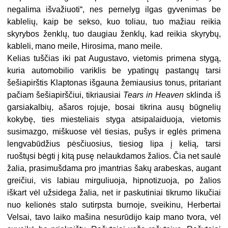
negalima išvažiuoti“, nes pernelyg ilgas gyvenimas be
kablelių, kaip be sekso, kuo toliau, tuo mažiau reikia
skyrybos ženklų, tuo daugiau ženklų, kad reikia skyrybų,
kableli, mano meile, Hirosima, mano meile.
Kelias tuščias iki pat Augustavo, vietomis primena stygą,
kuria automobilio variklis be ypatingų pastangų tarsi
šešiapirštis Klaptonas išgauna žemiausius tonus, pritariant
pačiam šešiapirščiui, tikriausiai
Tears in Heaven
sklinda iš
garsiakalbių, ašaros rojuje, bosai tikrina ausų būgnelių
kokybę, ties miesteliais styga atsipalaiduoja, vietomis
susimazgo, miškuose vėl tiesias, pušys ir eglės primena
lengvabūdžius pėsčiuosius, tiesiog lipa į kelią, tarsi
ruoštųsi bėgti į kitą pusę nelaukdamos žalios. Čia net saulė
žalia, prasimušdama pro įmantrias šakų arabeskas, augant
greičiui, vis labiau mirguliuoja, hipnotizuoja, po žalios
iškart vėl užsidega žalia, net ir paskutiniai tikrumo likučiai
nuo kelionės stalo sutirpsta burnoje, sveikinu, Herbertai
Velsai, tavo laiko mašina nesurūdijo kaip mano tvora, vėl