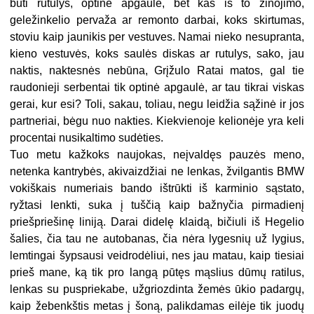
būti rutulys, optinė apgaulė, bet kas iš to žinojimo,
geležinkelio pervaža ar remonto darbai, koks skirtumas,
stoviu kaip jaunikis per vestuves. Namai nieko nesupranta,
kieno vestuvės, koks saulės diskas ar rutulys, sako, jau
naktis, naktesnės nebūna, Grįžulo Ratai matos, gal tie
raudonieji serbentai tik optinė apgaulė, ar tau tikrai viskas
gerai, kur esi? Toli, sakau, toliau, negu leidžia sąžinė ir jos
partneriai, bėgu nuo nakties. Kiekvienoje kelionėje yra keli
procentai nusikaltimo sudėties.
Tuo metu kažkoks naujokas, neįvaldęs pauzės meno,
netenka kantrybės, akivaizdžiai ne lenkas, žvilgantis BMW
vokiškais numeriais bando ištrūkti iš karminio sąstato,
ryžtasi lenkti, suka į tuščią kaip bažnyčia pirmadienį
priešpriešinę liniją. Darai didelę klaidą, bičiuli iš Hegelio
šalies, čia tau ne autobanas, čia nėra lygesnių už lygius,
lemtingai šypsausi veidrodėliui, nes jau matau, kaip tiesiai
prieš mane, ką tik pro langą pūtęs mąslius dūmų ratilus,
lenkas su puspriekabe, užgriozdinta žemės ūkio padargų,
kaip žebenkštis metas į šoną, palikdamas eilėje tik juodų