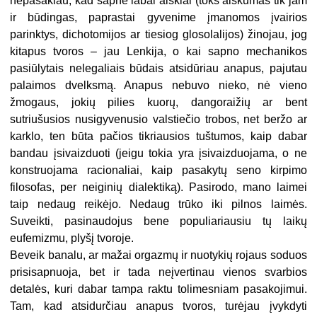
nepasakiau, kad sapne labai aiškiai (toks aiškumas tik jam
ir būdingas, paprastai gyvenime įmanomos įvairios
parinktys, dichotomijos ar tiesiog glosolalijos) žinojau, jog
kitapus tvoros – jau Lenkija, o kai sapno mechanikos
pasiūlytais nelegaliais būdais atsidūriau anapus, pajutau
palaimos dvelksmą. Anapus nebuvo nieko, nė vieno
žmogaus, jokių pilies kuorų, dangoraižių ar bent
sutriušusios nusigyvenusio valstiečio trobos, net beržo ar
karklo, ten būta pačios tikriausios tuštumos, kaip dabar
bandau įsivaizduoti (jeigu tokia yra įsivaizduojama, o ne
konstruojama racionaliai, kaip pasakytų seno kirpimo
filosofas, per neiginių dialektiką). Pasirodo, mano laimei
taip nedaug reikėjo. Nedaug trūko iki pilnos laimės.
Suveikti, pasinaudojus bene populiariausiu tų laikų
eufemizmu, plyšį tvoroje.
Beveik banalu, ar mažai orgazmų ir nuotykių rojaus soduos
prisisapnuoja, bet ir tada neįvertinau vienos svarbios
detalės, kuri dabar tampa raktu tolimesniam pasakojimui.
Tam, kad atsidurčiau anapus tvoros, turėjau įvykdyti