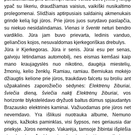
ypač su likeriu, draudžiamas vaisius, vaikiški nusikaltimo
prolegomenai. Slidžiais aptirpusiais saldainių akmenukais
grindė kelią ligi jūros. Prie jūros juos surydavo paslapčia,
su niekuo nesidalindamas.
Vienas
ir
šventė
neturi bendro
vardiklio. Jūra jam buvo prievarta, ledinis vanduo,
geliančios kojos, nesuvaldomas kjerkegoriškas drebulys.
Jūra ir Kjerkegoras. Jūra ir senis. Jūrai esu per senas,
galvoju lėtindamas automobilį, nes eismas kemšasi kaip
mano kraujagyslės nuo nikotino, daugėja miestelių,
žmonių, kelio ženklų. Ramiau, ramiau. Berniukas mokėjo
džiaugtis kelione prie jūros, traukdavo falcetu su broliu ant
užpakalinės zaporožiečio sėdynės:
Elektrėnų žiburiai,
šviečia dieną, šviečia naktį Elektrėnų žiburiai
, vos
horizonte blykstelėdavo dryžuoti baltus dūmus spjaudantys
Brazausko elektrinės kaminai. Važiuodamas prie jūros net
nevemdavo. Yra išlikusi nuotrauka albume, Nemuno
vingis, kažkoks paminklas, visi šypsos, nes geriausia dar
priekyje. Jūros nemėgo. Vakarėja, tamsoje žibintai išplėšia