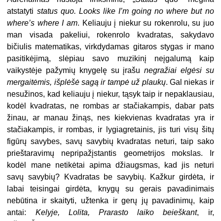
atstatyti
status quo. Looks like I’m going no where but no
where’s where I am
. Keliauju į niekur su rokenrolu, su juo
man visada pakeliui, rokenrolo kvadratas, sakydavo
bičiulis matematikas, virkdydamas gitaros stygas ir mano
pasitikėjimą, slėpiau savo muzikinį neįgalumą kaip
vaikystėje pažymių knygelę su įrašu
negražiai elgėsi su
mergaitėmis, išplėšė sagą ir tampė už plaukų
. Gal niekas ir
nesužinos, kad keliauju į niekur, tąsyk taip ir nepaklausiau,
kodėl kvadratas, ne rombas ar stačiakampis, dabar pats
žinau, ar manau žinąs, nes kiekvienas kvadratas yra ir
stačiakampis, ir rombas, ir lygiagretainis, jis turi visų šitų
figūrų savybes, savų savybių kvadratas neturi, taip sako
prieštaravimų nepripažįstantis geometrijos mokslas. Ir
kodėl mane netikėtai apima džiaugsmas, kad jis neturi
savų savybių? Kvadratas be savybių. Kažkur girdėta, ir
labai teisingai girdėta, knygų su gerais pavadinimais
nebūtina ir skaityti, užtenka ir gerų jų pavadinimų, kaip
antai:
Kelyje, Lolita, Prarasto laiko beieškant
, ir,