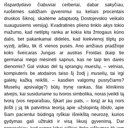
išspardydavo čiabuviai cerberiai, dabar sakyčiau,
ruošėmės saldžiam gyvenimui su keliais procentais
druskos šiknoj, skaitėme adaptuotą Dostojevskio veikalo
suaugusiems versiją). Kvadratinės plieno tinklo akys tokio
mažumo, kad netilptų ranka ar kokia kita žmogaus kūno
dalis, bet pakankamai didelės, kad kiekvienoj tilptų po
vyzdį, aišku, tik iš vienos pusės. Ano amžiaus pradžioje
koks šveicaras Jungas ar austras Froidas (kaip tie
germanai mėgo mėsinėti sapnus, kas ne taip ten darės
dienomis? Gal viskas dėl tų sprangių
mueslių
, – velnias,
kompiuteris be atodairos taiso šį žodį į
muselių
, tai irgi
galėtų kažką reikšti, – kasdien valgomų pusryčiams?
Muselių apsivalgę?) būtų trynę rankas, štai klinikinis
atvejis, kai susiduriame su tvoros simbolika, noras įveikti tą
tvorą (vos neparašiau, šįkart jau pats, – torą) ar ką nors
įkišti į ją tik patvirtina teoriją apie užslopintą
libido
, apie
šiam pacientui būdingą ryškiai išreikštą neurozę, kurios
gydymas gali užtrukti ir visą likusį gyvenimą. Dar