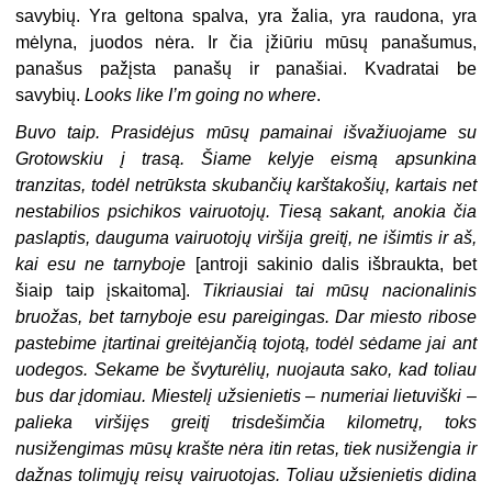
savybių. Yra geltona spalva, yra žalia, yra raudona, yra
mėlyna, juodos nėra. Ir čia įžiūriu mūsų panašumus,
panašus pažįsta panašų ir panašiai. Kvadratai be
savybių.
Looks like I’m going no where
.
Buvo taip. Prasidėjus mūsų pamainai išvažiuojame su
Grotowskiu į trasą. Šiame kelyje eismą apsunkina
tranzitas, todėl netrūksta skubančių karštakošių, kartais net
nestabilios psichikos vairuotojų. Tiesą sakant, anokia čia
paslaptis, dauguma vairuotojų viršija greitį, ne išimtis ir aš,
kai esu ne tarnyboje
[antroji sakinio dalis išbraukta, bet
šiaip taip įskaitoma].
Tikriausiai tai mūsų nacionalinis
bruožas, bet tarnyboje esu pareigingas. Dar miesto ribose
pastebime įtartinai greitėjančią tojotą, todėl sėdame jai ant
uodegos. Sekame be švyturėlių, nuojauta sako, kad toliau
bus dar įdomiau. Miestelį užsienietis – numeriai lietuviški –
palieka viršijęs greitį trisdešimčia kilometrų, toks
nusižengimas mūsų krašte nėra itin retas, tiek nusižengia ir
dažnas tolimųjų reisų vairuotojas. Toliau užsienietis didina