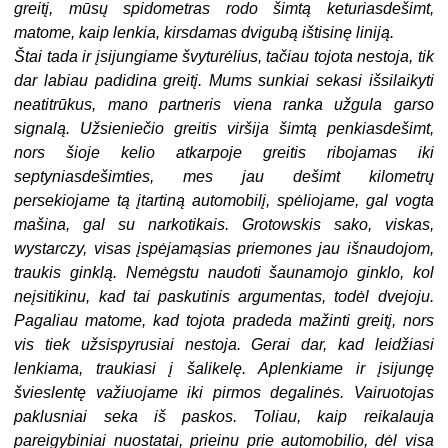
greitį, mūsų spidometras rodo šimtą keturiasdešimt,
matome, kaip lenkia, kirsdamas dvigubą ištisinę liniją.
Štai tada ir įsijungiame švyturėlius, tačiau tojota nestoja, tik
dar labiau padidina greitį. Mums sunkiai sekasi išsilaikyti
neatitrūkus, mano partneris viena ranka užgula garso
signalą. Užsieniečio greitis viršija šimtą penkiasdešimt,
nors šioje kelio atkarpoje greitis ribojamas iki
septyniasdešimties, mes jau dešimt kilometrų
persekiojame tą įtartiną automobilį, spėliojame, gal vogta
mašina, gal su narkotikais. Grotowskis sako, viskas,
wystarczy, visas įspėjamąsias priemones jau išnaudojom,
traukis ginklą. Nemėgstu naudoti šaunamojo ginklo, kol
neįsitikinu, kad tai paskutinis argumentas, todėl dvejoju.
Pagaliau matome, kad tojota pradeda mažinti greitį, nors
vis tiek užsispyrusiai nestoja. Gerai dar, kad leidžiasi
lenkiama, traukiasi į šalikelę. Aplenkiame ir įsijungę
švieslentę važiuojame iki pirmos degalinės. Vairuotojas
paklusniai seka iš paskos. Toliau, kaip reikalauja
pareigybiniai nuostatai, prieinu prie automobilio, dėl visa