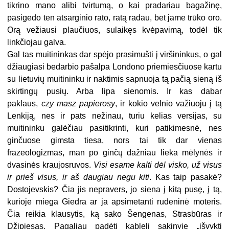
tikrino mano alibi tvirtumą, o kai pradariau bagažinę,
pasigedo ten atsarginio rato, ratą radau, bet jame trūko oro.
Orą vežiausi plaučiuos, sulaikęs kvėpavimą, todėl tik
linkčiojau galva.
Gal tas muitininkas dar spėjo prasimušti į viršininkus, o gal
džiaugiasi bedarbio pašalpa Londono priemiesčiuose kartu
su lietuvių muitininku ir naktimis sapnuoja tą pačią sieną iš
skirtingų pusių. Arba lipa sienomis. Ir kas dabar
paklaus,
czy masz papierosy
, ir kokio velnio važiuoju į tą
Lenkiją, nes ir pats nežinau, turiu kelias versijas, su
muitininku galėčiau pasitikrinti, kuri patikimesnė, nes
ginčuose gimsta tiesa, nors tai tik dar vienas
frazeologizmas, man po ginčų dažniau lieka mėlynės ir
dvasinės kraujosruvos.
Visi esame kalti dėl visko, už visus
ir prieš visus, ir aš daugiau negu kiti
. Kas taip pasakė?
Dostojevskis? Čia jis nepravers, jo siena į kitą pusę, į tą,
kurioje miega Giedra ar ja apsimetanti rudeninė moteris.
Čia reikia klausytis, ką sako Šengenas, Strasbūras ir
Džipiesas. Pagaliau padėti kablelį sakinyje „išvykti