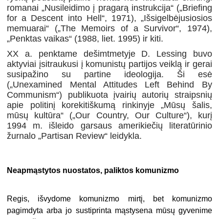
romanai „Nusileidimo į pragarą instrukcija“ („Briefing
for a Descent into Hell“, 1971), „Išsigelbėjusiosios
memuarai“ („The Memoirs of a Survivor“, 1974),
„Penktas vaikas“ (1988, liet. 1995) ir kiti.
XX a. penktame dešimtmetyje D. Lessing buvo
aktyviai įsitraukusi į komunistų partijos veiklą ir gerai
susipažino su partine ideologija. Ši esė
(„Unexamined Mental Attitudes Left Behind By
Communism“) publikuota įvairių autorių straipsnių
apie politinį korekitiškumą rinkinyje „Mūsų šalis,
mūsų kultūra“ („Our Country, Our Culture“), kurį
1994 m. išleido garsaus amerikiečių literatūrinio
žurnalo „Partisan Review“ leidykla.
Neapmąstytos nuostatos, paliktos komunizmo
Regis, išvydome komunizmo mirtį, bet komunizmo
pagimdyta arba jo sustiprinta mąstysena mūsų gyvenime