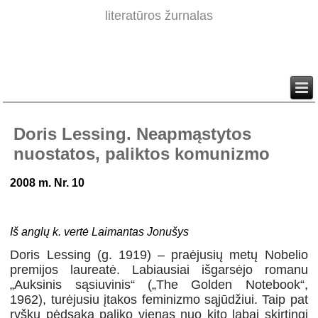
literatūros žurnalas
Doris Lessing. Neapmąstytos
nuostatos, paliktos komunizmo
2008 m. Nr. 10
Iš anglų k. vertė Laimantas Jonušys
Doris Lessing (g. 1919) – praėjusių metų Nobelio
premijos laureatė. Labiausiai išgarsėjo romanu
„Auksinis sąsiuvinis“ („The Golden Notebook“,
1962), turėjusiu įtakos feminizmo sąjūdžiui. Taip pat
ryškų pėdsaką paliko vienas nuo kito labai skirtingi