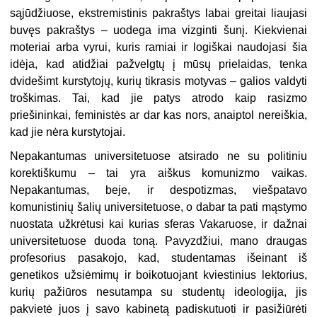
sąjūdžiuose, ekstremistinis pakraštys labai greitai liaujasi
buvęs pakraštys – uodega ima vizginti šunį. Kiekvienai
moteriai arba vyrui, kuris ramiai ir logiškai naudojasi šia
idėja, kad atidžiai pažvelgtų į mūsų prielaidas, tenka
dvidešimt kurstytojų, kurių tikrasis motyvas – galios valdyti
troškimas. Tai, kad jie patys atrodo kaip rasizmo
priešininkai, feministės ar dar kas nors, anaiptol nereiškia,
kad jie nėra kurstytojai.
Nepakantumas universitetuose atsirado ne su politiniu
korektiškumu – tai yra aiškus komunizmo vaikas.
Nepakantumas, beje, ir despotizmas, viešpatavo
komunistinių šalių universitetuose, o dabar ta pati mąstymo
nuostata užkrėtusi kai kurias sferas Vakaruose, ir dažnai
universitetuose duoda toną. Pavyzdžiui, mano draugas
profesorius pasakojo, kad, studentamas išeinant iš
genetikos užsiėmimų ir boikotuojant kviestinius lektorius,
kurių pažiūros nesutampa su studentų ideologija, jis
pakvietė juos į savo kabinetą padiskutuoti ir pasižiūrėti