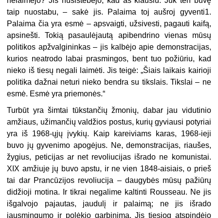
nelaimėjo? Jis nusistebėjo, kad aš klausiu. Juk ten buvę
taip nuostabu, – sakė jis. Palaima toj aušroj gyventi1.
Palaima čia yra esmė – apsvaigti, užsivesti, pagauti kaifą,
apsinešti. Tokią pasaulėjautą apibendrino vienas mūsų
politikos apžvalgininkas – jis kalbėjo apie demonstracijas,
kurios neatrodo labai prasmingos, bent tuo požiūriu, kad
nieko iš tiesų negali laimėti. Jis teigė: „Šiais laikais kairioji
politika dažnai neturi nieko bendra su tikslais. Tikslai – ne
esmė. Esmė yra priemonės.“
Turbūt yra šimtai tūkstančių žmonių, dabar jau vidutinio
amžiaus, užimančių valdžios postus, kurių gyviausi potyriai
yra iš 1968-ųjų įvykių. Kaip kareiviams karas, 1968-ieji
buvo jų gyvenimo apogėjus. Ne, demonstracijas, riaušes,
žygius, peticijas ar net revoliucijas išrado ne komunistai.
XIX amžiuje jų buvo apstu, ir ne vien 1848-aisiais, o prieš
tai dar Prancūzijos revoliucija – daugybės mūsų pažiūrų
didžioji motina. Ir tikrai negalime kaltinti Rousseau. Ne jis
išgalvojo pajautas, jaudulį ir palaimą; ne jis išrado
jausmingumo ir polėkio garbinimą. Jis tiesiog atspindėjo