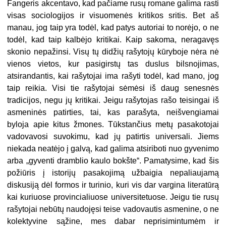
Fangeris akcentavo, kad pačiame rusų romane galima rasti
visas sociologijos ir visuomenės kritikos sritis. Bet aš
manau, jog taip yra todėl, kad patys autoriai to norėjo, o ne
todėl, kad taip kalbėjo kritikai. Kaip sakoma, neragavęs
skonio nepažinsi. Visų tų didžių rašytojų kūryboje nėra nė
vienos vietos, kur pasigirstų tas duslus bilsnojimas,
atsirandantis, kai rašytojai ima rašyti todėl, kad mano, jog
taip reikia. Visi tie rašytojai sėmėsi iš daug senesnės
tradicijos, negu jų kritikai. Jeigu rašytojas rašo teisingai iš
asmeninės patirties, tai, kas parašyta, neišvengiamai
byloja apie kitus žmones. Tūkstančius metų pasakotojai
vadovavosi suvokimu, kad jų patirtis universali. Jiems
niekada neatėjo į galvą, kad galima atsiriboti nuo gyvenimo
arba „gyventi dramblio kaulo bokšte“. Pamatysime, kad šis
požiūris į istorijų pasakojimą užbaigia nepaliaujamą
diskusiją dėl formos ir turinio, kuri vis dar vargina literatūrą
kai kuriuose provincialiuose universitetuose. Jeigu tie rusų
rašytojai nebūtų naudojęsi teise vadovautis asmenine, o ne
kolektyvine sąžine, mes dabar neprisimintumėm ir