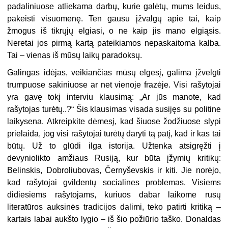
padaliniuose atliekama darbų, kurie galėtų, mums leidus,
pakeisti visuomenę. Ten gausu įžvalgų apie tai, kaip
žmogus iš tikrųjų elgiasi, o ne kaip jis mano elgiąsis.
Neretai jos pirmą kartą pateikiamos nepaskaitoma kalba.
Tai – vienas iš mūsų laikų paradoksų.
Galingas idėjas, veikiančias mūsų elgesį, galima įžvelgti
trumpuose sakiniuose ar net vienoje frazėje. Visi rašytojai
yra gavę tokį interviu klausimą: „Ar jūs manote, kad
rašytojas turėtų..?“ Šis klausimas visada susijęs su politine
laikysena. Atkreipkite dėmesį, kad šiuose žodžiuose slypi
prielaida, jog visi rašytojai turėtų daryti tą patį, kad ir kas tai
būtų. Už to glūdi ilga istorija. Užtenka atsigręžti į
devyniolikto amžiaus Rusiją, kur būta įžymių kritikų:
Belinskis, Dobroliubovas, Černyševskis ir kiti. Jie norėjo,
kad rašytojai gvildentų socialines problemas. Visiems
didiesiems rašytojams, kuriuos dabar laikome rusų
literatūros auksinės tradicijos dalimi, teko patirti kritiką –
kartais labai aukšto lygio – iš šio požiūrio taško. Donaldas