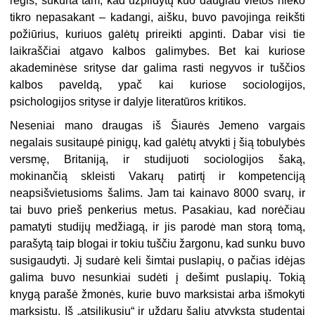
regis, sukurta tam, kad užpildytų kuo daugiau vietos nieko
tikro nepasakant – kadangi, aišku, buvo pavojinga reikšti
požiūrius, kuriuos galėtų prireikti apginti. Dabar visi tie
laikraščiai atgavo kalbos galimybes. Bet kai kuriose
akademinėse srityse dar galima rasti negyvos ir tuščios
kalbos paveldą, ypač kai kuriose sociologijos,
psichologijos srityse ir dalyje literatūros kritikos.
Neseniai mano draugas iš Šiaurės Jemeno vargais
negalais susitaupė pinigų, kad galėtų atvykti į šią tobulybės
versmę, Britaniją, ir studijuoti sociologijos šaką,
mokinančią skleisti Vakarų patirtį ir kompetenciją
neapsišvietusioms šalims. Jam tai kainavo 8000 svarų, ir
tai buvo prieš penkerius metus. Pasakiau, kad norėčiau
pamatyti studijų medžiagą, ir jis parodė man storą tomą,
parašytą taip blogai ir tokiu tuščiu žargonu, kad sunku buvo
susigaudyti. Jį sudarė keli šimtai puslapių, o pačias idėjas
galima buvo nesunkiai sudėti į dešimt puslapių. Tokią
knygą parašė žmonės, kurie buvo marksistai arba išmokyti
marksistų. Iš „atsilikusių“ ir uždarų šalių atvyksta studentai