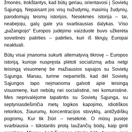
žmonės, trokštantys, kad būtų geriau, orientavosi į Sovietų
Sąjungą. Nepaisant jos visų nužudymų, masinių žudynių,
parodomųjų teismų istorijos. Nesėkmės istorija – tai,
neabejoju, galų gale yra svarbiausias dalykas. Viso
„pažangiojo“ Europos judėjimo vaizduotė buvo užkerėta
sovietinės patirties – patirties, kuri iš tikrųjų Europai
neaktuali.
Būtų visai įmanoma sukurti alternatyvią tikrovę – Europos
istoriją, kurioje nuspręsta plėtoti socializmą arba netgi
teisingą visuomenę be mažiausios sąsajos su Sovietų
Sąjunga. Manau, turime nepamiršti, kad dėl Sovietų
Sąjungos tapo neįmanoma galvoti apie teisingą
visuomenę, kuri nebūtų nei socialistinė, nei komunistinė.
Mes neprivalėjome tapatintis su Sovietų Sąjunga, su
septyniasdešimčia metų logikos kapojimo, idiotiškos
retorikos, žiaurumų, koncentracijos stovyklų, antižydiškų
pogromų. Kur tik žiūri – nesėkmė. O mūsų pusėje
svarbiausia – tūkstantis protą laužančių būdų, kaip ginti