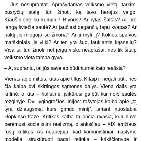
– Jūs nesuprantat. Aprašydamas veiksmo vietą, tarkim,
pusryčių stalą, turi žinoti, ką tavo herojus valgo.
Kiaušinienę su kumpiu? Blynus? Ar rytas šaltas? Ar pro
langą šviečia saulė? Ar jaučiasi degančių lapų kvapas? Ar
naktį jis miegojo su žmona? Ar ji myli jį? Kokios spalvos
marškiniais jis vilki? Ar ten yra šuo, laukiantis kąsnelių?
Visa tai turi žinoti, net jeigu visko neaprašai, nes tik šitaip
veiksmo vieta tampa gyva.
– A, suprantu, tai jūs save apibūdintumėt kaip realistą?
Vienas apie miltus, kitas apie tiltus. Kitaip ir negali būti, nes
čia kalba dvi skirtingos sąmonės dalys. Viena dalis yra
kritinė, o kita – holistinė, įsikūrusi galbūt kur nors saulės
rezginyje. Dvi lygiagrečios linijos: rašytojas kalba apie „tą
tyrą džiaugsmą, kurs gimdo mintį“, tariant nuostabia
Hopkinso fraze. Kritikas kalba ta pačia dvasia, kuri buvo
perėmusi socialistinį realizmą, o anksčiau – XIX amžiaus
rusų kritikus. Aš neabejoju, kad komunistiniai mąstymo
modeliai struktūruoti pagal religiją – krikščionybę ir