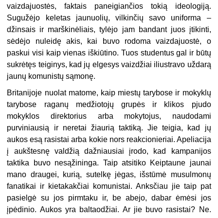
vaizdajuostės, faktais paneigiančios tokią ideologiją.
Sugužėjo keletas jaunuolių, vilkinčių savo uniforma –
džinsais ir marškinėliais, tylėjo jam bandant juos įtikinti,
sėdėjo nuleidę akis, kai buvo rodoma vaizdajuostė, o
paskui visi kaip vienas iškiūtino. Tuos studentus gal ir būtų
sukrėtęs teiginys, kad jų elgesys vaizdžiai iliustravo uždarą
jaunų komunistų sąmonę.
Britanijoje nuolat matome, kaip miestų tarybose ir mokyklų
tarybose raganų medžiotojų grupės ir klikos pjudo
mokyklos direktorius arba mokytojus, naudodami
purviniausią ir neretai žiaurią taktiką. Jie teigia, kad jų
aukos esą rasistai arba kokie nors reakcionieriai. Apeliacija
į aukštesnę valdžią dažniausiai įrodo, kad kampanijos
taktika buvo nesąžininga. Taip atsitiko Keiptaune jaunai
mano draugei, kurią, sutelkę jėgas, išstūmė musulmonų
fanatikai ir kietakakčiai komunistai. Anksčiau jie taip pat
pasielgė su jos pirmtaku ir, be abejo, dabar ėmėsi jos
įpėdinio. Aukos yra baltaodžiai. Ar jie buvo rasistai? Ne.