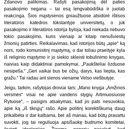
Ždanovo palikimas. Rašyti pasakojimą dėl paties
pasakojimo negana – tai esą lengvabūdiška ir juolab
reakcinga. Šios mąstysenos gniaužtuose atsidūrė ištisos
literatūros katedros tūkstantyje universitetų, o juk
pasakojimo ir literatūros istorija byloja, kad niekada nebuvo
tokio pasakojimo, kuris vienaip ar kitaip nenušviestų
žmonių patirties. Reikalavimas, kad istorijos būtų „apie“ ką
nors, rodo komunistinį mąstymą, o dar toliau praeityje kyla
iš religinio mąstymo ir jo siekio skleisti tobulinimo knygas,
naivias kaip didaktiniai pamokymai. „Paukšteliai lizduose
nesipeša.“ „Geri vaikai bus be ožių, darys, kas liepta, kas
gražu.“ Tai radau ant sienos viename Velso viešbutyje.
Jeigu, tarkim, rašytojas droviai tars: „Mano knyga „Amžinos
versmės“ visai ne apie vandens stygių Artimuosiuose
Rytuose“, – pasigirs atsakymas, kad jis pats nesuvokia,
apie ką „iš tikrųjų“ rašo. Apie politinį korektiškumą daug
prikalbėta ir dar kalbama, bet aš manau, kad būtų pravartu
suvokti, jog tai reguliuoja apsišaukę budrumo komitetai,