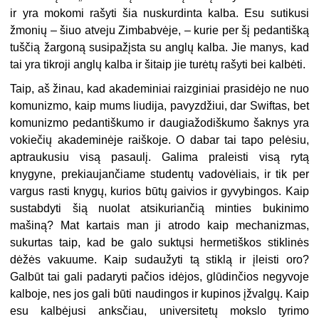
ir yra mokomi rašyti šia nuskurdinta kalba. Esu sutikusi
žmonių – šiuo atveju Zimbabvėje, – kurie per šį pedantišką
tuščią žargoną susipažįsta su anglų kalba. Jie manys, kad
tai yra tikroji anglų kalba ir šitaip jie turėtų rašyti bei kalbėti.
Taip, aš žinau, kad akademiniai raizginiai prasidėjo ne nuo
komunizmo, kaip mums liudija, pavyzdžiui, dar Swiftas, bet
komunizmo pedantiškumo ir daugiažodiškumo šaknys yra
vokiečių akademinėje raiškoje. O dabar tai tapo pelėsiu,
aptraukusiu visą pasaulį. Galima praleisti visą rytą
knygyne, prekiaujančiame studentų vadovėliais, ir tik per
vargus rasti knygų, kurios būtų gaivios ir gyvybingos. Kaip
sustabdyti šią nuolat atsikuriančią minties bukinimo
mašiną? Mat kartais man ji atrodo kaip mechanizmas,
sukurtas taip, kad be galo suktųsi hermetiškos stiklinės
dėžės vakuume. Kaip sudaužyti tą stiklą ir įleisti oro?
Galbūt tai gali padaryti pačios idėjos, glūdinčios negyvoje
kalboje, nes jos gali būti naudingos ir kupinos įžvalgų. Kaip
esu kalbėjusi anksčiau, universitetų mokslo tyrimo