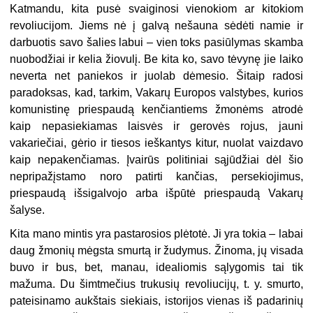
Katmandu, kita pusė svaiginosi vienokiom ar kitokiom
revoliucijom. Jiems nė į galvą nešauna sėdėti namie ir
darbuotis savo šalies labui – vien toks pasiūlymas skamba
nuobodžiai ir kelia žiovulį. Be kita ko, savo tėvynę jie laiko
neverta net paniekos ir juolab dėmesio. Šitaip radosi
paradoksas, kad, tarkim, Vakarų Europos valstybes, kurios
komunistinę priespaudą kenčiantiems žmonėms atrodė
kaip nepasiekiamas laisvės ir gerovės rojus, jauni
vakariečiai, gėrio ir tiesos ieškantys kitur, nuolat vaizdavo
kaip nepakenčiamas. Įvairūs politiniai sąjūdžiai dėl šio
nepripažįstamo noro patirti kančias, persekiojimus,
priespaudą išsigalvojo arba išpūtė priespaudą Vakarų
šalyse.
Kita mano mintis yra pastarosios plėtotė. Ji yra tokia – labai
daug žmonių mėgsta smurtą ir žudymus. Žinoma, jų visada
buvo ir bus, bet, manau, idealiomis sąlygomis tai tik
mažuma. Du šimtmečius trukusių revoliucijų, t. y. smurto,
pateisinamo aukštais siekiais, istorijos vienas iš padarinių