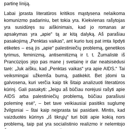
partinę liniją.
Labai įprasta literatūros kritikos mąstysena nelaikoma
komunizmo padariniu, bet tokia yra. Kiekvienas rašytojas
yra susidūręs su aiškinimais, kad jo romanas ar
apsakymas yra „apie“ tą ar kitą dalyką. Aš parašiau
pasakojimą „Penktas vaikas“, ant kurio tuoj pat imta lipdyti
etiketes – esą jis „apie“ palestiniečių problemą, genetikos
tyrimus, feminizmą, antisemitizmą ir t. t. Žurnalistė iš
Prancūzijos įėjo pas mane į svetainę ir dar neatsisėdusi
tarė: „Juk aišku, kad „Penktas vaikas“ yra apie AIDS.“ Tai
veiksmingai užkemša burną, patikėkit. Bet įdomi ta
galvosena, kuri verčia kaip tik šitaip analizuoti literatūros
kūrinį. Gali pasakyti: „Jeigu aš būčiau norėjusi rašyti apie
AIDS arba palestiniečių problemą, būčiau parašiusi
poleminę esė“, – bet tave veikiausiai pasitiks suglumę
žvilgsniai – štai kaip neįprasta tai pasidarė. Mintis, kad
vaizduotės kūrinys „iš tikrųjų“ turi būti apie kokią nors
problemą, taip pat yra socialistinio realizmo ir nelemtojo