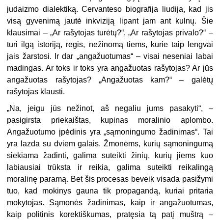
judaizmo dialektiką. Cervanteso biografija liudija, kad jis
visą gyvenimą jautė inkviziją lipant jam ant kulnų. Šie
klausimai – „Ar rašytojas turėtų?“, „Ar rašytojas privalo?“ –
turi ilgą istoriją, regis, nežinomą tiems, kurie taip lengvai
jais žarstosi. Ir dar „angažuotumas“ – visai neseniai labai
madingas. Ar toks ir toks yra angažuotas rašytojas? Ar jūs
angažuotas rašytojas? „Angažuotas kam?“ – galėtų
rašytojas klausti.
„Na, jeigu jūs nežinot, aš negaliu jums pasakyti“, –
pasigirsta priekaištas, kupinas moralinio aplombo.
Angažuotumo įpėdinis yra „sąmoningumo žadinimas“. Tai
yra lazda su dviem galais. Žmonėms, kurių sąmoningumą
siekiama žadinti, galima suteikti žinių, kurių jiems kuo
labiausiai trūksta ir reikia, galima suteikti reikalingą
moralinę paramą. Bet šis procesas beveik visada pasižymi
tuo, kad mokinys gauna tik propagandą, kuriai pritaria
mokytojas. Sąmonės žadinimas, kaip ir angažuotumas,
kaip politinis korektiškumas, pratęsia tą patį muštrą –