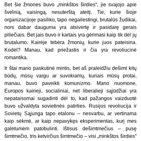
Bet šie žmonės buvo „minkštos širdies“, jie svajojo apie
švelnią, vaisingą, nesuterštą ateitį. Tie, kurie šioje
organizacijoje pasiliko, tapo negailestingi, brutalūs žudikai,
nors dabar dauguma yra atsivertę ir pasidarę gerais
piliečiais. Bet jais buvo ir kartais yra gėrimasi kaip tik dėl jų
brutalumo. Kairėje tebėra žmonių, kurie juos pateisina.
Kodėl? Manau, kad priežastis ir čia yra revoliucinė
romantika.
Ir štai mano paskutinė mintis, bet aš praleidžiu dešimt kitų
būdų, mūsų vargu ar suvokiamų, kuriais mūsų protai,
manau, buvo paveikti komunizmo. Mano nuomone,
Europos kairieji, socialiniai, net liberalieji sąjūdžiai yra
nepataisomai sugadinti dėl to, kad pažangos vaizduotė
buvo užvaldyta sovietinės patirties. Rusijos revoliucija ir
Sovietų Sąjunga tapo etalonu – nesvarbu, ar vertinama
kaip sėkmė, ar kaip nepavykęs eksperimentas, kurį mes
galėtumėm patobulinti. Ištisus dešimtmečius – pusę
šimtmečio, tris ketvirčius šimtmečio – visi „minkštos širdies“