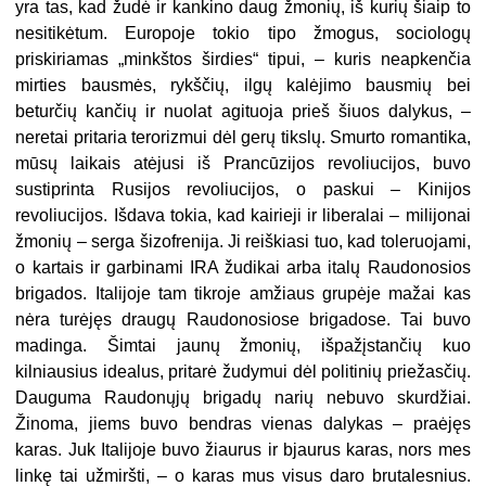
yra tas, kad žudė ir kankino daug žmonių, iš kurių šiaip to
nesitikėtum. Europoje tokio tipo žmogus, sociologų
priskiriamas „minkštos širdies“ tipui, – kuris neapkenčia
mirties bausmės, rykščių, ilgų kalėjimo bausmių bei
beturčių kančių ir nuolat agituoja prieš šiuos dalykus, –
neretai pritaria terorizmui dėl gerų tikslų. Smurto romantika,
mūsų laikais atėjusi iš Prancūzijos revoliucijos, buvo
sustiprinta Rusijos revoliucijos, o paskui – Kinijos
revoliucijos. Išdava tokia, kad kairieji ir liberalai – milijonai
žmonių – serga šizofrenija. Ji reiškiasi tuo, kad toleruojami,
o kartais ir garbinami IRA žudikai arba italų Raudonosios
brigados. Italijoje tam tikroje amžiaus grupėje mažai kas
nėra turėjęs draugų Raudonosiose brigadose. Tai buvo
madinga. Šimtai jaunų žmonių, išpažįstančių kuo
kilniausius idealus, pritarė žudymui dėl politinių priežasčių.
Dauguma Raudonųjų brigadų narių nebuvo skurdžiai.
Žinoma, jiems buvo bendras vienas dalykas – praėjęs
karas. Juk Italijoje buvo žiaurus ir bjaurus karas, nors mes
linkę tai užmiršti, – o karas mus visus daro brutalesnius.