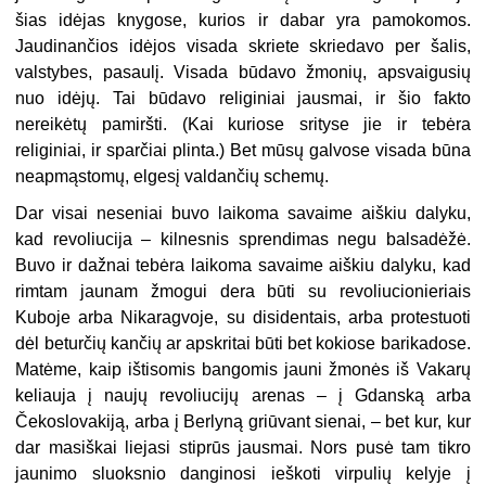
šias idėjas knygose, kurios ir dabar yra pamokomos.
Jaudinančios idėjos visada skriete skriedavo per šalis,
valstybes, pasaulį. Visada būdavo žmonių, apsvaigusių
nuo idėjų. Tai būdavo religiniai jausmai, ir šio fakto
nereikėtų pamiršti. (Kai kuriose srityse jie ir tebėra
religiniai, ir sparčiai plinta.) Bet mūsų galvose visada būna
neapmąstomų, elgesį valdančių schemų.
Dar visai neseniai buvo laikoma savaime aiškiu dalyku,
kad revoliucija – kilnesnis sprendimas negu balsadėžė.
Buvo ir dažnai tebėra laikoma savaime aiškiu dalyku, kad
rimtam jaunam žmogui dera būti su revoliucionieriais
Kuboje arba Nikaragvoje, su disidentais, arba protestuoti
dėl beturčių kančių ar apskritai būti bet kokiose barikadose.
Matėme, kaip ištisomis bangomis jauni žmonės iš Vakarų
keliauja į naujų revoliucijų arenas – į Gdanską arba
Čekoslovakiją, arba į Berlyną griūvant sienai, – bet kur, kur
dar masiškai liejasi stiprūs jausmai. Nors pusė tam tikro
jaunimo sluoksnio danginosi ieškoti virpulių kelyje į