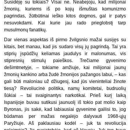
Susidėję su tokiais? Visai ne. Neabejoju, kad milijonai
žmonių, kuriems iš po kojų išmuštas komunizmo
pagrindas, žūtbūtinai ieško kitos dogmos, gal ir patys
nesuvokdami. Kai kurie jau rado prieglobstį tarp
musulmonų fanatikų.
Dar vienas aspektas iš pirmo žvilgsnio mažai susijęs su
kitais, bet manau, kad jis sudaro visų jų pagrindą. Tai yra
stiprių įspūdžių keliamas jaudulys ir malonumas, vis
stipresnių stimulų paieškos. Trečiame gyvenimo
dešimtmetyje, – tokiame amžiuje, kai milijonai jaunų
žmonių kankino arba žudė žmonijos pažangos labui, – kas
gali būti maloniau už džiugesį, kad jūs vieninteliai žinote
tiesą? Revoliucinė politika, namų komitetai, budruolių
šūkiai – tai svaiginantys narkotikai. Prieš kurį laiką
Ispanijoje buvau sutikusi jaunuolį iš tokio pat molio kaip
Byronas, jis sakė, kad labiausiai gyvenime gailisi to, jog
būdamas per mažas negalėjo dalyvauti 1968-ųjų
Paryžiuje. Aš paklausiau kodėl – juk ta revoliucija