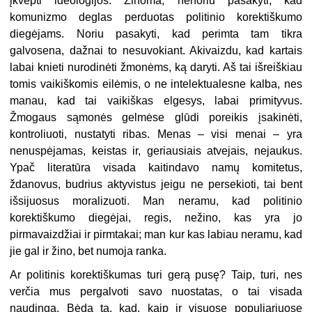
įkvėpti ideologijos. Žinoma, nenoriu pasakyti, kad
komunizmo deglas perduotas politinio korektiškumo
diegėjams. Noriu pasakyti, kad perimta tam tikra
galvosena, dažnai to nesuvokiant. Akivaizdu, kad kartais
labai knieti nurodinėti žmonėms, ką daryti. Aš tai išreiškiau
tomis vaikiškomis eilėmis, o ne intelektualesne kalba, nes
manau, kad tai vaikiškas elgesys, labai primityvus.
Žmogaus sąmonės gelmėse glūdi poreikis įsakinėti,
kontroliuoti, nustatyti ribas. Menas – visi menai – yra
nenuspėjamas, keistas ir, geriausiais atvejais, nejaukus.
Ypač literatūra visada kaitindavo namų komitetus,
ždanovus, budrius aktyvistus jeigu ne persekioti, tai bent
išsijuosus moralizuoti. Man neramu, kad politinio
korektiškumo diegėjai, regis, nežino, kas yra jo
pirmavaizdžiai ir pirmtakai; man kur kas labiau neramu, kad
jie gal ir žino, bet numoja ranka.
Ar politinis korektiškumas turi gerą pusę? Taip, turi, nes
verčia mus pergalvoti savo nuostatas, o tai visada
naudinga. Bėda ta, kad, kaip ir visuose populiariuose