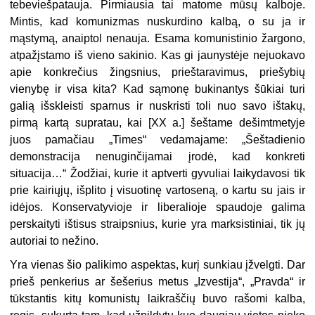
tebeviešpatauja. Pirmiausia tai matome mūsų kalboje.
Mintis, kad komunizmas nuskurdino kalbą, o su ja ir
mąstymą, anaiptol nenauja. Esama komunistinio žargono,
atpažįstamo iš vieno sakinio. Kas gi jaunystėje nejuokavo
apie konkrečius žingsnius, prieštaravimus, priešybių
vienybę ir visa kita? Kad sąmonę bukinantys šūkiai turi
galią išskleisti sparnus ir nuskristi toli nuo savo ištakų,
pirmą kartą supratau, kai [XX a.] šeštame dešimtmetyje
juos pamačiau „Times“ vedamajame: „Šeštadienio
demonstracija nenuginčijamai įrodė, kad konkreti
situacija…“ Žodžiai, kurie it aptverti gyvuliai laikydavosi tik
prie kairiųjų, išplito į visuotinę vartoseną, o kartu su jais ir
idėjos. Konservatyvioje ir liberalioje spaudoje galima
perskaityti ištisus straipsnius, kurie yra marksistiniai, tik jų
autoriai to nežino.
Yra vienas šio palikimo aspektas, kurį sunkiau įžvelgti. Dar
prieš penkerius ar šešerius metus „Izvestija“, „Pravda“ ir
tūkstantis kitų komunistų laikraščių buvo rašomi kalba,