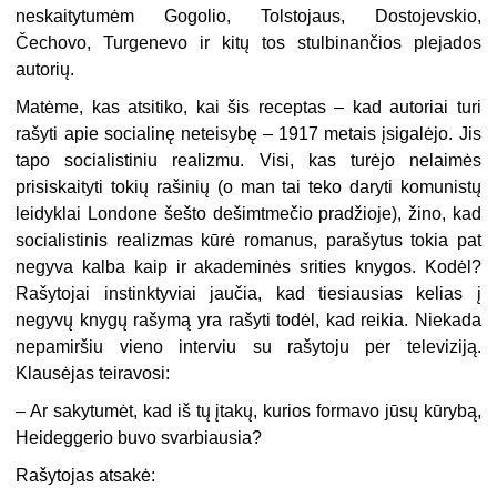
neskaitytumėm Gogolio, Tolstojaus, Dostojevskio,
Čechovo, Turgenevo ir kitų tos stulbinančios plejados
autorių.
Matėme, kas atsitiko, kai šis receptas – kad autoriai turi
rašyti apie socialinę neteisybę – 1917 metais įsigalėjo. Jis
tapo socialistiniu realizmu. Visi, kas turėjo nelaimės
prisiskaityti tokių rašinių (o man tai teko daryti komunistų
leidyklai Londone šešto dešimtmečio pradžioje), žino, kad
socialistinis realizmas kūrė romanus, parašytus tokia pat
negyva kalba kaip ir akademinės srities knygos. Kodėl?
Rašytojai instinktyviai jaučia, kad tiesiausias kelias į
negyvų knygų rašymą yra rašyti todėl, kad reikia. Niekada
nepamiršiu vieno interviu su rašytoju per televiziją.
Klausėjas teiravosi:
– Ar sakytumėt, kad iš tų įtakų, kurios formavo jūsų kūrybą,
Heideggerio buvo svarbiausia?
Rašytojas atsakė: