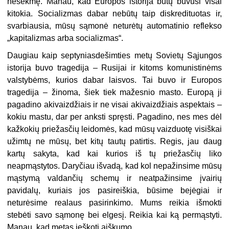
nesėkmę. Manau, kad Europos istorija būtų buvusi visai
kitokia. Socializmas dabar nebūtų taip diskredituotas ir,
svarbiausia, mūsų sąmonė neturėtų automatinio reflekso
„kapitalizmas arba socializmas“.
Daugiau kaip septyniasdešimties metų Sovietų Sąjungos
istorija buvo tragedija – Rusijai ir kitoms komunistinėms
valstybėms, kurios dabar laisvos. Tai buvo ir Europos
tragedija – žinoma, šiek tiek mažesnio masto. Europą ji
pagadino akivaizdžiais ir ne visai akivaizdžiais aspektais –
kokiu mastu, dar per anksti spręsti. Pagadino, nes mes dėl
kažkokių priežasčių leidomės, kad mūsų vaizduotę visiškai
užimtų ne mūsų, bet kitų tautų patirtis. Regis, jau daug
kartų sakyta, kad kai kurios iš tų priežasčių liko
neapmąstytos. Daryčiau išvadą, kad kol nepažinsime mūsų
mąstymą valdančių schemų ir neatpažinsime įvairių
pavidalų, kuriais jos pasireiškia, būsime bejėgiai ir
neturėsime realaus pasirinkimo. Mums reikia išmokti
stebėti savo sąmonę bei elgesį. Reikia kai ką permąstyti.
Manau, kad metas ieškoti aiškumo.