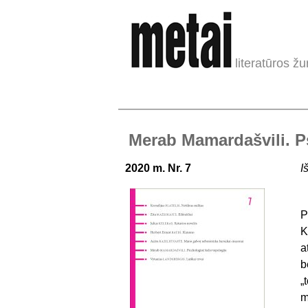
literatūros žu
Merab Mamardašvili. Ps
2020 m. Nr. 7
I
P
K
a
b
„
m