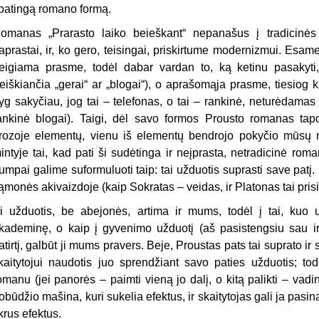
patingą romano formą.
omanas „Prarasto laiko beieškant“ nepanašus į tradicinės
aprastai, ir, ko gero, teisingai, priskirtume modernizmui. Esam
eigiama prasme, todėl dabar vardan to, ką ketinu pasakyti, 
reiškiančia „gerai“ ar „blogai“), o aprašomąja prasme, tiesiog k
lyg sakyčiau, jog tai – telefonas, o tai – rankinė, neturėdamas 
ankinė blogai). Taigi, dėl savo formos Prousto romanas tapo
rozoje elementų, vienu iš elementų bendrojo pokyčio mūsų 
intyje tai, kad pati ši sudėtinga ir neįprasta, netradicinė rom
rumpai galime suformuluoti taip: tai užduotis suprasti save patį
ąmonės akivaizdoje (kaip Sokratas – veidas, ir Platonas tai pri
i užduotis, be abejonės, artima ir mums, todėl į tai, kuo u
kademinę, o kaip į gyvenimo užduotį (aš pasistengsiu sau ir
atirtį, galbūt ji mums pravers. Beje, Proustas pats tai suprato i
kaitytojui naudotis juo sprendžiant savo paties užduotis; todė
omanu (jei panorės – paimti vieną jo dalį, o kitą palikti – vadin
obūdžio mašina, kuri sukelia efektus, ir skaitytojas gali ja pasin
ikrus efektus.