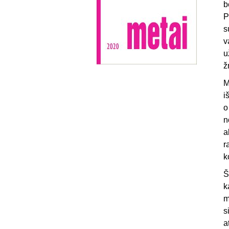
b
P
s
v
u
ž
M
i
o
n
a
r
k
Š
k
m
s
a