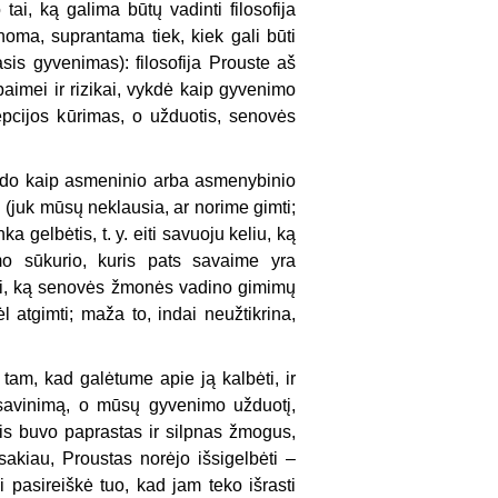
tai, ką galima būtų vadinti filosofija
noma, suprantama tiek, kiek gali būti
is gyvenimas): filosofija Prouste aš
imei ir rizikai, vykdė kaip gyvenimo
epcijos kūrimas, o užduotis, senovės
rado kaip asmeninio arba asmenybinio
i (juk mūsų neklausia, ar norime gimti;
a gelbėtis, t. y. eiti savuoju keliu, ką
mo sūkurio, kuris pats savaime yra
a tai, ką senovės žmonės vadino gimimų
l atgimti; maža to, indai neužtikrina,
 tam, kad galėtume apie ją kalbėti, ir
įsisavinimą, o mūsų gyvenimo užduotį,
Jis buvo paprastas ir silpnas žmogus,
sakiau, Proustas norėjo išsigelbėti –
i pasireiškė tuo, kad jam teko išrasti