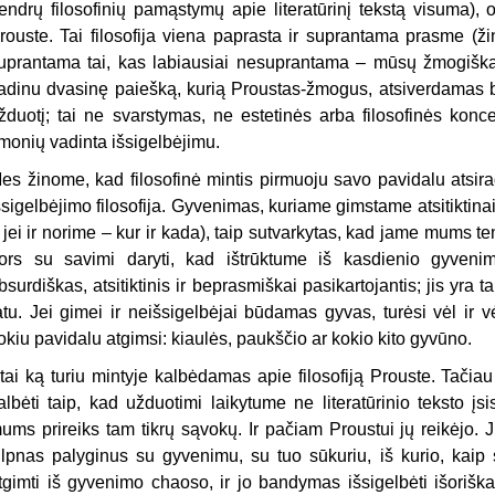
endrų filosofinių pamąstymų apie literatūrinį tekstą visuma), o 
rouste. Tai filosofija viena paprasta ir suprantama prasme (ži
uprantama tai, kas labiausiai nesuprantama – mūsų žmogiškas
adinu dvasinę paiešką, kurią Proustas-žmogus, atsiverdamas ba
žduotį; tai ne svarstymas, ne estetinės arba filosofinės konc
monių vadinta išsigelbėjimu.
es žinome, kad filosofinė mintis pirmuoju savo pavidalu atsi
šsigelbėjimo filosofija. Gyvenimas, kuriame gimstame atsitiktina
 jei ir norime – kur ir kada), taip sutvarkytas, kad jame mums tenk
ors su savimi daryti, kad ištrūktume iš kasdienio gyveni
bsurdiškas, atsitiktinis ir beprasmiškai pasikartojantis; jis yr
atu. Jei gimei ir neišsigelbėjai būdamas gyvas, turėsi vėl ir vė
okiu pavidalu atgimsi: kiaulės, paukščio ar kokio kito gyvūno.
tai ką turiu mintyje kalbėdamas apie filosofiją Prouste. Tačiau
albėti taip, kad užduotimi laikytume ne literatūrinio teksto 
ums prireiks tam tikrų sąvokų. Ir pačiam Proustui jų reikėjo. 
ilpnas palyginus su gyvenimu, su tuo sūkuriu, iš kurio, kaip 
tgimti iš gyvenimo chaoso, ir jo bandymas išsigelbėti išoriška