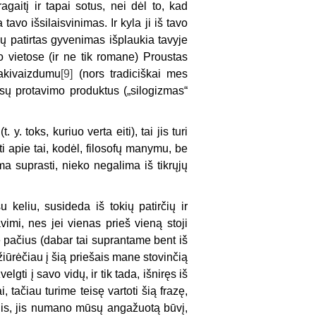
aitį ir tapai sotus, nei dėl to, kad
avo išsilaisvinimas. Ir kyla ji iš tavo
jų patirtas gyvenimas išplaukia tavyje
no vietose (ir ne tik romane) Proustas
akivaizdumu
[9]
(nors tradiciškai mes
ų protavimo produktus („silogizmas“
. toks, kuriuo verta eiti), tai jis turi
i apie tai, kodėl, filosofų manymu, be
 suprasti, nieko negalima iš tikrųjų
 keliu, susideda iš tokių patirčių ir
mi, nes jei vienas prieš vieną stoji
ve pačius (dabar tai suprantame bent iš
žiūrėčiau į šią priešais mane stovinčią
gti į savo vidų, ir tik tada, išniręs iš
tačiau turime teisę vartoti šią frazę,
is, jis numano mūsų angažuotą būvį,