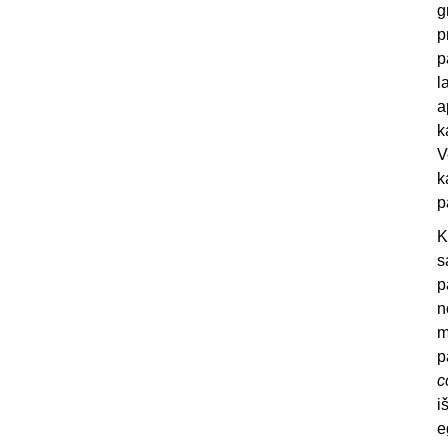
g
p
p
l
a
k
V
k
p
K
s
p
n
m
p
c
i
e