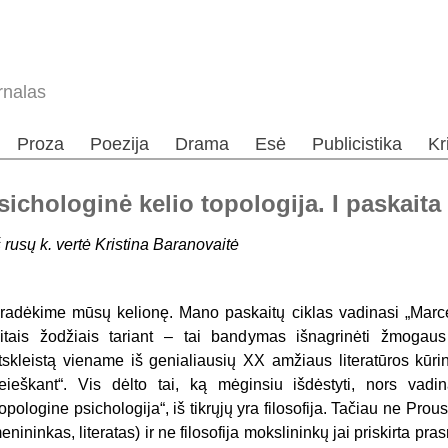
rnalas
Proza
Poezija
Drama
Esė
Publicistika
Kr
ichologinė kelio topologija. I paskaita
š rusų k. vertė Kristina Baranovaitė
radėkime mūsų kelionę. Mano paskaitų ciklas vadinasi „Marcel
itais žodžiais tariant – tai bandymas išnagrinėti žmogaus
tskleistą viename iš genialiausių XX amžiaus literatūros kūri
eieškant“. Vis dėlto tai, ką mėginsiu išdėstyti, nors vadi
topologine psichologija“, iš tikrųjų yra filosofija. Tačiau ne Prous
enininkas, literatas) ir ne filosofija mokslininkų jai priskirta pras