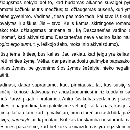
žiaugsmas nekyla dėl to, kad būdamas alkanas suvalgei pyrag
amatei kažkokius tris medžius; tai džiaugsmas būsenà, kuri yra t
aties gyvenimo. Vadinasi, tiesa pasirodo tada, kai tavo iš tikrų
pvalytas ir aiškus. Jis – tavo. Kelis kartus, skirtingose roma
ako: toks džiaugsmas primena tai, ką Descartes’as vadino 
žinome“, kad akivaizdumu Descartes’as neva vadino šalto mūs
ogito ergo sum
), t. y. ieškojo šalto, mokslinio akivaizdumo).
ūsų tema iš tiesų bus kelias. Jau sakiau, kad jeigu yra kelias (t. y
urėti mirties žymę. Vėliau dar pasinaudosiu galimybe papasakot
irties žymės, be gyvenimo šios žymės šešėlyje, nieko negalima
tirti.
adinasi, dabar suprantame, kad, pirmiausia, tai, kas susiję su
inčių, kuriose dalyvaujame angažuodamiesi ir rizikuodami savi
rieš Paryžių, gali ir pralaimėti. Antra, šis kelias veda mus į sa
alies, o pagrindimą tam pateiksime vėliau). Tai tas pats, kas jei 
pintą, tačiau tam, kad ją matyčiau, pirma turėčiau rasti būdą pažvel
avęs,
pamatyti
tai, ką matau. Kol kas tai skamba nesuprantamai, 
es mes pasakėme, kad bet koks akivaizdumas yra egzistencin