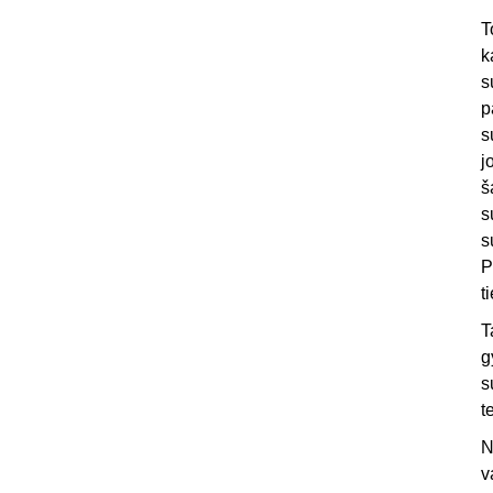
T
k
s
p
s
j
š
s
s
P
t
T
g
s
t
N
v