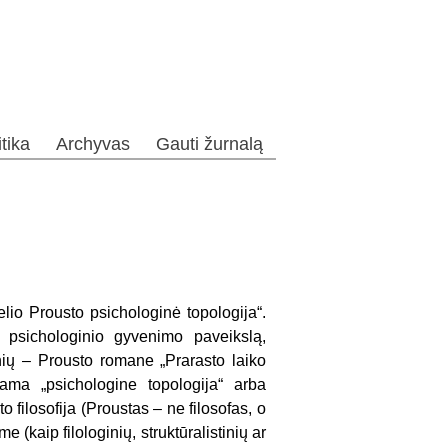
itika
Archyvas
Gauti žurnalą
io Prousto psichologinė topologija“.
 psichologinio gyvenimo paveikslą,
nių – Prousto romane „Prarasto laiko
nama „psichologine topologija“ arba
to filosofija (Proustas – ne filosofas, o
me (kaip filologinių, struktūralistinių ar