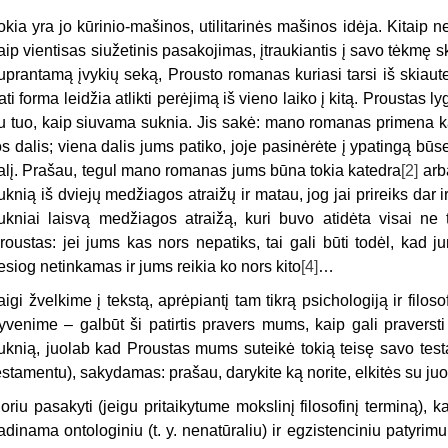
okia yra jo kūrinio-mašinos, utilitarinės mašinos idėja. Kitaip ne
aip vientisas siužetinis pasakojimas, įtraukiantis į savo tėkmę s
uprantamą įvykių seką, Prousto romanas kuriasi tarsi iš skiautel
ati forma leidžia atlikti perėjimą iš vieno laiko į kitą. Proustas
u tuo, kaip siuvama suknia. Jis sakė: mano romanas primena kate
os dalis; viena dalis jums patiko, joje pasinėrėte į ypatingą būs
alį. Prašau, tegul mano romanas jums būna tokia katedra
[2]
arb
uknią iš dviejų medžiagos atraižų ir matau, jog jai prireiks dar ir
ukniai laisvą medžiagos atraižą, kuri buvo atidėta visai n
roustas: jei jums kas nors nepatiks, tai gali būti todėl, kad
iesiog netinkamas ir jums reikia ko nors kito
[4]
…
aigi žvelkime į tekstą, aprėpiantį tam tikrą psichologiją ir filos
yvenime – galbūt ši patirtis pravers mums, kaip gali praversti
uknią, juolab kad Proustas mums suteikė tokią teisę savo testa
estamentu), sakydamas: prašau, darykite ką norite, elkitės su juo
oriu pasakyti (jeigu pritaikytume mokslinį filosofinį terminą), k
adinama ontologiniu (t. y. nenatūraliu) ir egzistenciniu patyrimu