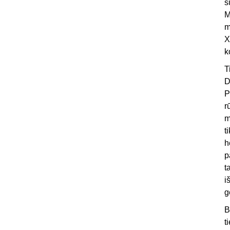
s
M
m
X
k
T
D
P
r
m
t
h
p
t
i
g
B
t