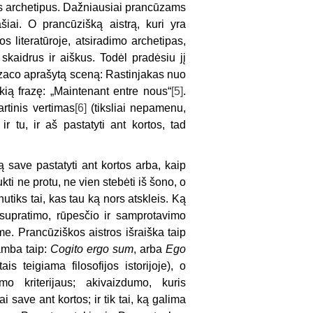
tros archetipus. Dažniausiai prancūzams
iai. O prancūzišką aistrą, kuri yra
s literatūroje, atsiradimo archetipas,
 skaidrus ir aiškus. Todėl pradėsiu jį
alzaco aprašytą sceną: Rastinjakas nuo
tokią frazę: „Maintenant entre nous“
[5]
.
rtinis vertimas
[6]
(tiksliai nepamenu,
r tu, ir aš pastatyti ant kortos, tad
ą save pastatyti ant kortos arba, kaip
aukti ne protu, ne vien stebėti iš šono, o
nutiks tai, kas tau ką nors atskleis. Ką
 supratimo, rūpesčio ir samprotavimo
ime. Prancūziškos aistros išraiška taip
amba taip:
Cogito ergo sum
, arba
Ego
ais teigiama filosofijos istorijoje), o
o kriterijaus; akivaizdumo, kuris
i save ant kortos; ir tik tai, ką galima