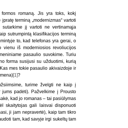
 formos romaną. Jis yra toks, kokį
e įpratę terminą „modernizmas“ vartoti
sutarkime jį vartoti ne vertinamąja
aip sutrumpintą klasifikacijos terminą
mintyje to, kad telefonas yra gerai, o
 vienu iš moderniosios revoliucijos
meniniame pasaulio suvokime. Turiu
ano forma susijusi su užduotimi, kurią
. Kas mes tokie pasaulio akivaizdoje ir
simena)
[1]
?
žsiimsime, turime žvelgti ne kaip į
 jums padėti). Pažvelkime į Prousto
r sakė, kad jo romanas – tai pasiūlymas
l skaitytojas gali laisvai disponuoti
asi, ji jam nepravertė), kaip tam tikro
audoti tam, kad savyje irgi sukeltų tam