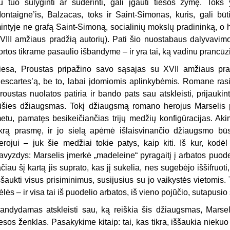
u tuo sulyginti ar suderinti, gali įgauti tiesos žymę. Toks 
ontaigne’is, Balzacas, toks ir Saint-Simonas, kuris, gali būt
intyje ne grafą Saint-Simoną, socialinių mokslų pradininką, 
VIII amžiaus pradžią autorių). Pati šio nuostabaus dalyvavimo 
ortos tikrame pasaulio išbandyme – ir yra tai, ką vadinu prancūzi
iesa, Proustas pripažino savo sąsajas su XVII amžiaus pran
escartes’ą, be to, labai įdomiomis aplinkybėmis. Romane ras
roustas nuolatos patiria ir bando pats sau atskleisti, prijaukin
ūšies džiaugsmas. Tokį džiaugsmą romano herojus Marselis pa
etu, pamatęs besikeičiančias trijų medžių konfigūracijas. Aki
ikrą prasmę, ir jo sielą apėmė išlaisvinančio džiaugsmo bū
erojui – juk šie medžiai tokie patys, kaip kiti. Iš kur, kod
avyzdys: Marselis įmerkė „madeleine“ pyragaitį į arbatos puode
ačiau šį kartą jis suprato, kas jį sukelia, nes sugebėjo iššifruot
ššaukti visus prisiminimus, susijusius su jo vaikystės vietomis. 
ėlės – ir visa tai iš puodelio arbatos, iš vieno pojūčio, sutapusio 
andydamas atskleisti sau, ką reiškia šis džiaugsmas, Marseli
iesos ženklas. Pasakykime kitaip: tai, kas tikra, iššaukia niek