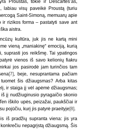
yra Proustas, tokie ir Descartes’as,
i, labiau visų paveikė Proustą (turiu
o hercogą Saint-Simoną, memuarų apie
ir rizikos forma – pastatyti save ant
ška aistra.
cūzų kultūra, juk jis ne kartą mini
ime vieną „maniakinę“ emociją, kurią
ti, suprasti jos reikšmę. Tai ypatingos
tyrė vienos iš savo kelionių fiakru
mirkai jos pasirodė jam turinčios tam
sena
[7]
, beje, nesuprantama pačiam
ėl tuomet šis džiaugsmas? Arba kitas
lį, ir staiga jį vėl apėmė džiaugsmas;
i, iš jį nudžiuginusio pyragaičio skonio
Ten iškilo upės, peizažai, paukščiai ir
su pojūčiu, kurį jis patyrė praeityje
[8]
.
s iš pradžių supranta viena: jis yra
uo konkrečiu nepagrįstą džiaugsmą. Šis