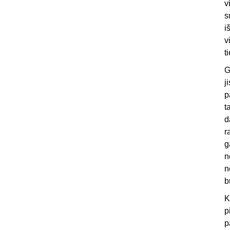
v
s
i
v
t
G
j
p
t
d
r
g
n
n
b
K
p
p