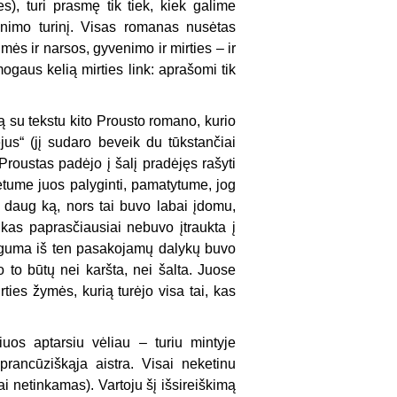
s), turi prasmę tik tiek, kiek galime
venimo turinį. Visas romanas nusėtas
imės ir narsos, gyvenimo ir mirties – ir
mogaus kelią mirties link: aprašomi tik
ą su tekstu kito Prousto romano, kurio
jus“ (jį sudaro beveik du tūkstančiai
Proustas padėjo į šalį pradėjęs rašyti
rėtume juos palyginti, pamatytume, jog
 daug ką, nors tai buvo labai įdomu,
kas paprasčiausiai nebuvo įtraukta į
auguma iš ten pasakojamų dalykų buvo
o to būtų nei karšta, nei šalta. Juose
ies žymės, kurią turėjo visa tai, kas
uos aptarsiu vėliau – turiu mintyje
 prancūziškąja aistra. Visai neketinu
i netinkamas). Vartoju šį išsireiškimą