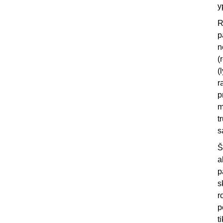
y
R
p
n
(
(
r
p
m
t
s
Š
a
p
s
r
p
t