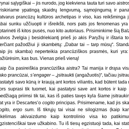
rynai sąlygiškai – jis nurodo, jog kiekviena tauta turi savo ais
riskiriame ypatingą skaidrų lengvumą, sąmojingumą ir panaš
atvarus prancūzų kultūros archetipas ir viso, kas reikšminga jo
abai sunku užčiuopti ir išreikšti, nors pats jos fenomenas yra
ptarinėti iš kitos pusės, nuo kito autoriaus. Prisiminkime šią B
alvos žvelgia į besidriekiantį prieš jo akis Paryžių ir ištaria 
erčiant pažodžiui ji skambėtų: „Dabar tai – tarp mūsų“. Standa
aip jis skamba) neperteikia prancūziškos prasmės, kuri yra: i
ažiūrėsim, kas bus. Vienas prieš vieną!
aip čia pasireiškia prancūziška aistra? Tai manija ir drąsa vis
ako prancūzai,
s’engager
– „įsitraukti (angažuotis)“, tačiau įsitr
astatyti savo kūną ir kraują ant kortos viliantis, kad būtent tada 
ors suprasi tik tuomet, kai pastatysi save ant kortos ir kaip
edžiagą priimsi tik tai, kas iš paties tavęs kyla šiame įsitrauk
at yra ir Descartes’o
cogito
principas. Prisimename, kad jis sk
ogito, ergo sum
. Iš tikrųjų tai visai ne silogizmas (kaip kart
škėlimas akivaizdumo kaip kontrolinio visa ko patikimum
gzistenciškai tave užkabino. Tu iš tiesų egzistuoji tada, kai stata