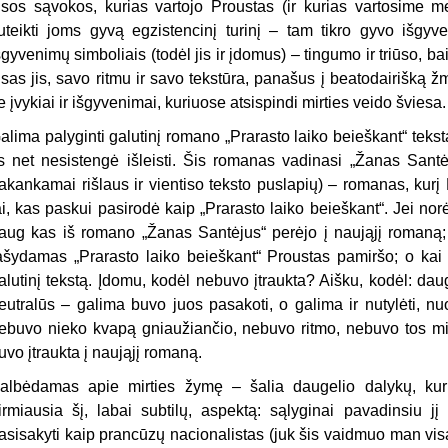
isos sąvokos, kurias vartojo Proustas (ir kurias vartosime me
uteikti joms gyvą egzistencinį turinį – tam tikro gyvo išgy
šgyvenimų simboliais (todėl jis ir įdomus) – tingumo ir triūso, ba
isas jis, savo ritmu ir savo tekstūra, panašus į beatodairišką ž
ie įvykiai ir išgyvenimai, kuriuose atsispindi mirties veido šviesa.
alima palyginti galutinį romano „Prarasto laiko beieškant“ tekst
is net nesistengė išleisti. Šis romanas vadinasi „Žanas Santė
akankamai rišlaus ir vientiso teksto puslapių) – romanas, kurį 
ai, kas paskui pasirodė kaip „Prarasto laiko beieškant“. Jei no
aug kas iš romano „Žanas Santėjus“ perėjo į naująjį romaną;
ašydamas „Prarasto laiko beieškant“ Proustas pamiršo; o kai 
alutinį tekstą. Įdomu, kodėl nebuvo įtraukta? Aišku, kodėl: d
eutralūs – galima buvo juos pasakoti, o galima ir nutylėti, nu
ebuvo nieko kvapą gniaužiančio, nebuvo ritmo, nebuvo tos mirt
uvo įtraukta į naująjį romaną.
albėdamas apie mirties žymę – šalia daugelio dalykų, kuri
irmiausia šį, labai subtilų, aspektą: sąlyginai pavadinsiu jį
asisakyti kaip prancūzų nacionalistas (juk šis vaidmuo man visa