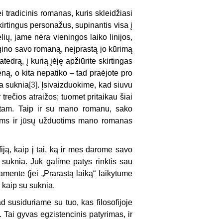
i tradicinis romanas, kuris skleidžiasi
kirtingus personažus, supinantis visa į
ių, jame nėra vieningos laiko linijos,
 lygino savo romaną, neįprastą jo kūrimą
drą, į kurią įėję apžiūrite skirtingas
eną, o kita nepatiko – tad praėjote pro
a suknia
[3]
. Įsivaizduokime, kad siuvu
 trečios atraižos; tuomet pritaikau šiai
e tam. Taip ir su mano romanu, sako
 jums ir jūsų užduotims mano romanas
ofiją, kaip į tai, ką ir mes darome savo
 suknia. Juk galime patys rinktis sau
mente (jei „Prarastą laiką“ laikytume
 kaip su suknia.
ad susiduriame su tuo, kas filosofijoje
. Tai gyvas egzistencinis patyrimas, ir