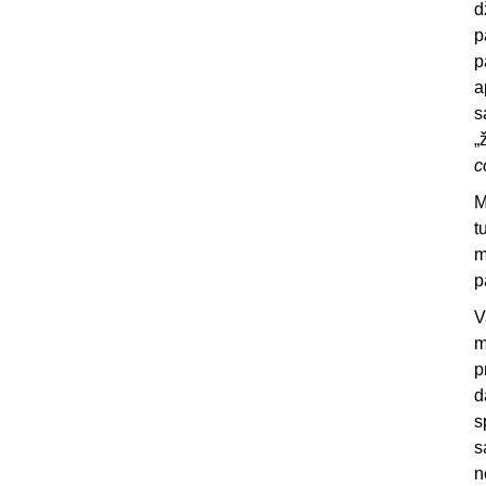
d
p
p
a
s
„
c
M
t
m
pa
V
m
p
d
s
s
n