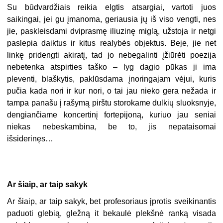
Su būdvardžiais reikia elgtis atsargiai, vartoti juos
saikingai, jei gu įmanoma, geriausia jų iš viso vengti, nes
jie, paskleisdami dviprasmę iliuzinę miglą, užstoja ir netgi
paslepia daiktus ir kitus realybės objektus. Beje, jie net
linkę pridengti akiratį, tad jo nebegalinti įžiūrėti poezija
nebetenka atspirties taško – lyg dagio pūkas ji ima
pleventi, blaškytis, paklūsdama įnoringajam vėjui, kuris
pučia kada nori ir kur nori, o tai jau nieko gera nežada ir
tampa panašu į rašymą pirštu storokame dulkių sluoksnyje,
dengiančiame koncertinį fortepijoną, kuriuo jau seniai
niekas nebeskambina, be to, jis nepataisomai
išsiderinęs…
Ar šiaip, ar taip sakyk
Ar šiaip, ar taip sakyk, bet profesoriaus įprotis sveikinantis
paduoti glebią, gležną it bekaulė plekšnė ranką visada