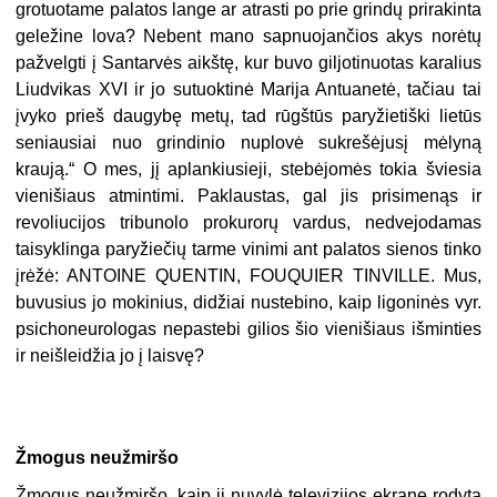
grotuotame palatos lange ar atrasti po prie grindų prirakinta
geležine lova? Nebent mano sapnuojančios akys norėtų
pažvelgti į Santarvės aikštę, kur buvo giljotinuotas karalius
Liudvikas XVI ir jo sutuoktinė Marija Antuanetė, tačiau tai
įvyko prieš daugybę metų, tad rūgštūs paryžietiški lietūs
seniausiai nuo grindinio nuplovė sukrešėjusį mėlyną
kraują.“ O mes, jį aplankiusieji, stebėjomės tokia šviesia
vienišiaus atmintimi. Paklaustas, gal jis prisimenąs ir
revoliucijos tribunolo prokurorų vardus, nedvejodamas
taisyklinga paryžiečių tarme vinimi ant palatos sienos tinko
įrėžė: ANTOINE QUENTIN, FOUQUIER TINVILLE. Mus,
buvusius jo mokinius, didžiai nustebino, kaip ligoninės vyr.
psichoneurologas nepastebi gilios šio vienišiaus išminties
ir neišleidžia jo į laisvę?
Žmogus neužmiršo
Žmogus neužmiršo, kaip jį nuvylė televizijos ekrane rodyta