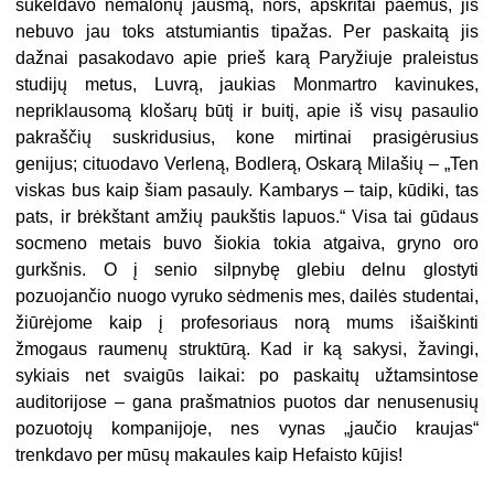
sukeldavo nemalonų jausmą, nors, apskritai paėmus, jis
nebuvo jau toks atstumiantis tipažas. Per paskaitą jis
dažnai pasakodavo apie prieš karą Paryžiuje praleistus
studijų metus, Luvrą, jaukias Monmartro kavinukes,
nepriklausomą klošarų būtį ir buitį, apie iš visų pasaulio
pakraščių suskridusius, kone mirtinai prasigėrusius
genijus; cituodavo Verleną, Bodlerą, Oskarą Milašių – „Ten
viskas bus kaip šiam pasauly. Kambarys – taip, kūdiki, tas
pats, ir brėkštant amžių paukštis lapuos.“ Visa tai gūdaus
socmeno metais buvo šiokia tokia atgaiva, gryno oro
gurkšnis. O į senio silpnybę glebiu delnu glostyti
pozuojančio nuogo vyruko sėdmenis mes, dailės studentai,
žiūrėjome kaip į profesoriaus norą mums išaiškinti
žmogaus raumenų struktūrą. Kad ir ką sakysi, žavingi,
sykiais net svaigūs laikai: po paskaitų užtamsintose
auditorijose – gana prašmatnios puotos dar nenusenusių
pozuotojų kompanijoje, nes vynas „jaučio kraujas“
trenkdavo per mūsų makaules kaip Hefaisto kūjis!