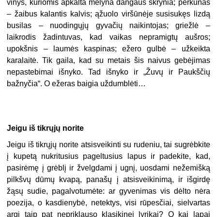
vinys, kuriomis apkalta mėlyna dangaus skrynia; perkūnas
– žaibus kalantis kalvis; ąžuolo viršūnėje susisukęs lizdą
busilas – nuodingųjų gyvačių naikintojas; griežlė –
laikrodis žadintuvas, kad vaikas nepramigtų aušros;
upokšnis – laumės kaspinas; ežero gulbė – užkeikta
karalaitė. Tik gaila, kad su metais šis naivus gebėjimas
nepastebimai išnyko. Tad išnyko ir „Žuvų ir Paukščių
bažnyčia“. O ežeras baigia uždumblėti…
Jeigu iš tikrųjų norite
Jeigu iš tikrųjų norite atsisveikinti su rudeniu, tai sugrėbkite
į kupetą nukritusius pageltusius lapus ir padekite, kad,
pasirėmę į grėblį ir žvelgdami į ugnį, uosdami nežemišką
pilkšvų dūmų kvapą, panašų į atsisveikinimą, ir išgirdę
žąsų sudie, pagalvotumėte: ar gyvenimas vis dėlto nėra
poezija, o kasdienybė, netektys, visi rūpesčiai, sielvartas
argi taip pat nepriklauso klasikinei lyrikai? O kai lapai