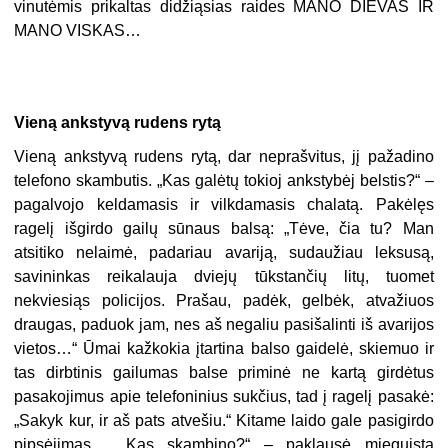
vinutėmis prikaltas didžiąsias raides MANO DIEVAS IR
MANO VISKAS…
Vieną ankstyvą rudens rytą
Vieną ankstyvą rudens rytą, dar neprašvitus, jį pažadino
telefono skambutis. „Kas galėtų tokioj ankstybėj belstis?“ –
pagalvojo keldamasis ir vilkdamasis chalatą. Pakėlęs
ragelį išgirdo gailų sūnaus balsą: „Tėve, čia tu? Man
atsitiko nelaimė, padariau avariją, sudaužiau leksusą,
savininkas reikalauja dviejų tūkstančių litų, tuomet
nekviesiąs policijos. Prašau, padėk, gelbėk, atvažiuos
draugas, paduok jam, nes aš negaliu pasišalinti iš avarijos
vietos…“ Ūmai kažkokia įtartina balso gaidelė, skiemuo ir
tas dirbtinis gailumas balse priminė ne kartą girdėtus
pasakojimus apie telefoninius sukčius, tad į ragelį pasakė:
„Sakyk kur, ir aš pats atvešiu.“ Kitame laido gale pasigirdo
pipsėjimas… „Kas skambino?“ – paklausė mieguista