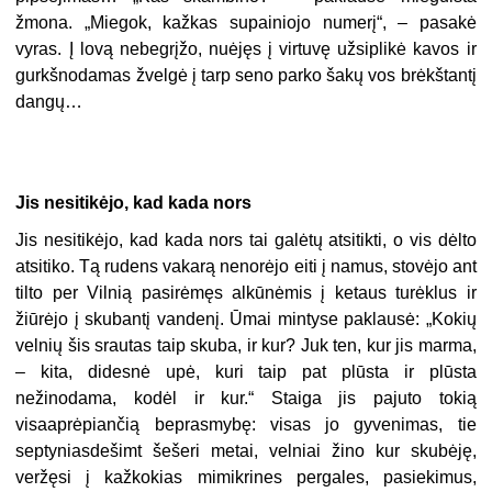
žmona. „Miegok, kažkas supainiojo numerį“, – pasakė
vyras. Į lovą nebegrįžo, nuėjęs į virtuvę užsiplikė kavos ir
gurkšnodamas žvelgė į tarp seno parko šakų vos brėkštantį
dangų…
Jis nesitikėjo, kad kada nors
Jis nesitikėjo, kad kada nors tai galėtų atsitikti, o vis dėlto
atsitiko. Tą rudens vakarą nenorėjo eiti į namus, stovėjo ant
tilto per Vilnią pasirėmęs alkūnėmis į ketaus turėklus ir
žiūrėjo į skubantį vandenį. Ūmai mintyse paklausė: „Kokių
velnių šis srautas taip skuba, ir kur? Juk ten, kur jis marma,
– kita, didesnė upė, kuri taip pat plūsta ir plūsta
nežinodama, kodėl ir kur.“ Staiga jis pajuto tokią
visaaprėpiančią beprasmybę: visas jo gyvenimas, tie
septyniasdešimt šešeri metai, velniai žino kur skubėję,
veržęsi į kažkokias mimikrines pergales, pasiekimus,