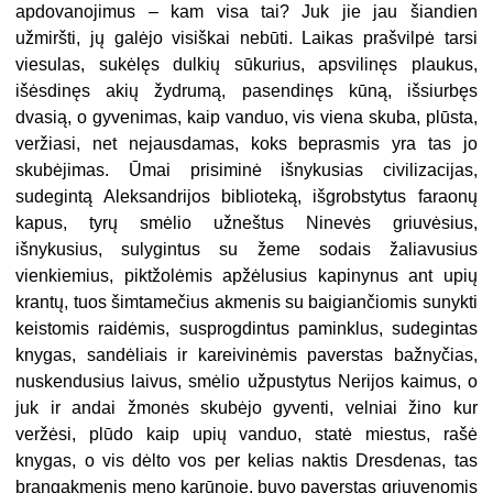
apdovanojimus – kam visa tai? Juk jie jau šiandien
užmiršti, jų galėjo visiškai nebūti. Laikas prašvilpė tarsi
viesulas, sukėlęs dulkių sūkurius, apsvilinęs plaukus,
išėsdinęs akių žydrumą, pasendinęs kūną, išsiurbęs
dvasią, o gyvenimas, kaip vanduo, vis viena skuba, plūsta,
veržiasi, net nejausdamas, koks beprasmis yra tas jo
skubėjimas. Ūmai prisiminė išnykusias civilizacijas,
sudegintą Aleksandrijos biblioteką, išgrobstytus faraonų
kapus, tyrų smėlio užneštus Ninevės griuvėsius,
išnykusius, sulygintus su žeme sodais žaliavusius
vienkiemius, piktžolėmis apžėlusius kapinynus ant upių
krantų, tuos šimtamečius akmenis su baigiančiomis sunykti
keistomis raidėmis, susprogdintus paminklus, sudegintas
knygas, sandėliais ir kareivinėmis paverstas bažnyčias,
nuskendusius laivus, smėlio užpustytus Nerijos kaimus, o
juk ir andai žmonės skubėjo gyventi, velniai žino kur
veržėsi, plūdo kaip upių vanduo, statė miestus, rašė
knygas, o vis dėlto vos per kelias naktis Dresdenas, tas
brangakmenis meno karūnoje, buvo paverstas griuvenomis