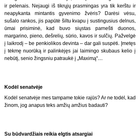
ir pelenais. Nejaugi iš tikrųjų prasmingas yra tik kerštu ir
neapykanta mintantis gyvenimo žvėris? Darėsi vėsu,
sušalo rankos, jis papūtė šiltu kvapu į sustingusius delnus,
ūmai prisiminė, kad buvo siųstas parnešti duonos,
margarino, pieno, dešrelių, sūrio, kavos ir sulčių. Pažvelgė
į laikrodį – be penkiolikos devinta – dar gali suspėti. Įmetęs
į tėkmę nuorūką ir palinkėjęs jai laimingo skubaus kelio į
nebūtį, senio žingsniu patraukė į „Maximą“…
Kodėl senatvėje
Kodėl senatvėje mes tampame tokie rajūs? Ar ne todėl, kad
žinom, jog anapus teks amžių amžius badauti?
Su būdvardžiais reikia elgtis atsargiai