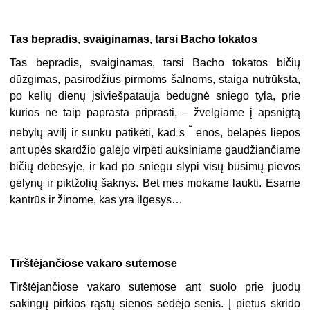
Tas bepradis, svaiginamas, tarsi Bacho tokatos
Tas bepradis, svaiginamas, tarsi Bacho tokatos bičių
dūzgimas, pasirodžius pirmoms šalnoms, staiga nutrūksta,
po kelių dienų įsiviešpatauja bedugnė sniego tyla, prie
kurios ne taip paprasta priprasti, – žvelgiame į apsnigtą
˜
nebylų avilį ir sunku patikėti, kad s
enos, belapės liepos
ant upės skardžio galėjo virpėti auksiniame gaudžiančiame
bičių debesyje, ir kad po sniegu slypi visų būsimų pievos
gėlynų ir piktžolių šaknys. Bet mes mokame laukti. Esame
kantrūs ir žinome, kas yra ilgesys…
Tirštėjančiose vakaro sutemose
Tirštėjančiose vakaro sutemose ant suolo prie juodų
sakingų pirkios rąstų sienos sėdėjo senis. Į pietus skrido