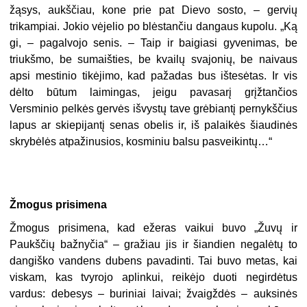
žąsys, aukščiau, kone prie pat Dievo sosto, – gervių
trikampiai. Jokio vėjelio po blėstančiu dangaus kupolu. „Ką
gi, – pagalvojo senis. – Taip ir baigiasi gyvenimas, be
triukšmo, be sumaišties, be kvailų svajonių, be naivaus
apsi mestinio tikėjimo, kad pažadas bus ištesėtas. Ir vis
dėlto būtum laimingas, jeigu pavasarį grįžtančios
Versminio pelkės gervės išvystų tave grėbiantį pernykščius
lapus ar skiepijantį senas obelis ir, iš palaikės šiaudinės
skrybėlės atpažinusios, kosminiu balsu pasveikintų…“
Žmogus prisimena
Žmogus prisimena, kad ežeras vaikui buvo „Žuvų ir
Paukščių bažnyčia“ – gražiau jis ir šiandien negalėtų to
dangiško vandens dubens pavadinti. Tai buvo metas, kai
viskam, kas tvyrojo aplinkui, reikėjo duoti negirdėtus
vardus: debesys – buriniai laivai; žvaigždės – auksinės