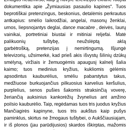
dokumentika apie „Žymiausias pasaulio kapines“. Tuos
beprotiškai pretenzingus, beskonius, detalėmis perkrautus
antkapius: smėlio laikrodžiai, angelai, masonų ženklai,
urnos, liepsnojantys deglai,
dance macabre
, deivės, laurų
vainikai, portretiniai biustai ir mitiniai reljefai. Matė
palikuonių tuštybę, neužslėptą aklą
garbėtrošką, pretenzijas į nemirtingumą. Išjungė
televizorių, užsimerkė, kad prieš akis išvystų šilinių dzūkų
smėlyną, viržiais ir žemuogėmis apaugusį kalnelį šalia
kaimo; tuos medinius kryžius, kukliomis gėlėmis
apsodintus kauburėlius, smėliu pabarstytus takus,
medžiuose burkuojančius pilkuosius karvelius keršulius,
purplelius, senos pušies šakomis straksinčią voverę,
žeriančią auksinius kankorėžių žvynelius ant amžino
poilsio kauburėlio. Taip, regėdamas tuos tris juodus kryžius
Mančiagirės kapinyne, tuos tris aukštus kaip pušys
paminklus, skirtus ne žmogaus tuštybei, o Aukščiausiajam,
ir iš plonos (jau parūdijusios) skardos iškirptas, mažomis