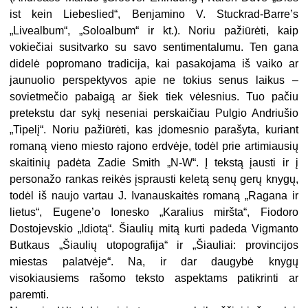
ist kein Liebeslied“, Benjamino V. Stuckrad-Barre’s
„Livealbum“, „Soloalbum“ ir kt.). Noriu pažiūrėti, kaip
vokiečiai susitvarko su savo sentimentalumu. Ten gana
didelė popromano tradicija, kai pasakojama iš vaiko ar
jaunuolio perspektyvos apie ne tokius senus laikus –
sovietmečio pabaigą ar šiek tiek vėlesnius. Tuo pačiu
pretekstu dar sykį neseniai perskaičiau Pulgio Andriušio
„Tipelį“. Noriu pažiūrėti, kas įdomesnio parašyta, kuriant
romaną vieno miesto rajono erdvėje, todėl prie artimiausių
skaitinių padėta Zadie Smith „N-W“. Į tekstą įausti ir į
personažo rankas reikės įsprausti keletą senų gerų knygų,
todėl iš naujo vartau J. Ivanauskaitės romaną „Ragana ir
lietus“, Eugene’o Ionesko „Karalius miršta“, Fiodoro
Dostojevskio „Idiotą“. Šiaulių mitą kurti padeda Vigmanto
Butkaus „Šiaulių utopografija“ ir „Šiauliai: provincijos
miestas palatvėje“. Na, ir dar daugybė knygų
visokiausiems rašomo teksto aspektams patikrinti ar
paremti.