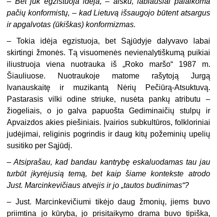
– Bet juk egzistuoja idėja, – aišku, labiausiai palaikoma
pačių konformistų, – kad Lietuvą išsaugojo būtent atsargus
ir apgalvotas (ūkiškas) konformizmas.
– Tokia idėja egzistuoja, bet Sąjūdyje dalyvavo labai
skirtingi žmonės. Tą visuomenės nevienalytiškumą puikiai
iliustruoja viena nuotrauka iš „Roko maršo“ 1987 m.
Šiauliuose. Nuotraukoje matome rašytoją Jurgą
Ivanauskaitę ir muzikantą Nėrių Pečiūrą-Atsuktuvą.
Pastarasis vilki odine striuke, nusėta pankų atributu –
žiogeliais, o jo galva papuošta Gediminaičių stulpų ir
Apvaizdos akies piešiniais. Įvairios subkultūros, folkloriniai
judėjimai, religinis pogrindis ir daug kitų požeminių upelių
susitiko per Sąjūdį.
– Atsiprašau, kad bandau kantrybę eskaluodamas tau jau
turbūt įkyrėjusią temą, bet kaip šiame kontekste atrodo
Just. Marcinkevičiaus atvejis ir jo „tautos budinimas“?
– Just. Marcinkevičiumi tikėjo daug žmonių, jiems buvo
priimtina jo kūryba, jo prisitaikymo drama buvo tipiška,