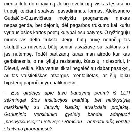
mentaliteto dominavimą. Jokių revoliucijų, viskas tęsiasi po
truputį keičiant spalvas, pavadinimus, formas. Aleksandro
Gudaičio-Guzevičiaus mokyklų programose niekas
nepasigenda, bet dejonių dėl pagarbos trūkumo kai kurių
vyriausiosios kartos poetų kūrybai esu patyręs. O ryžtingųjų
mums vis dėlto trūksta. Jeigu būtų buvę norinčių tas
skulptūras nuversti, būtų seniai atvažiavę su traktoriais ir
jas nutempę. Todėl partizanų karas man atrodo kur kas
gerbtinesnis, o ne tyliųjų rezistentų, kūrusių ir ciesoriui, ir
Dievui, veikla. Kita vertus, tikrai negalėčiau dabar pasakyti,
ar tas valstietiškas atsargus mentalitetas, ar šių laikų
hipsterių papročiai yra patikimesni.
– Esu girdėjęs apie tavo bandymą perimti iš LLTI
sėkmingai šios institucijos pradėtą, bet neišvystytą
marškinėlių su lietuvių klasikų atvaizdais projektą.
Gariūninio verslininko gyslelę bandai adaptuoti
„pasivysčiusioje“ Lietuvoje? Rimčiau – ar matai nišą verslui
skaitymo programose?