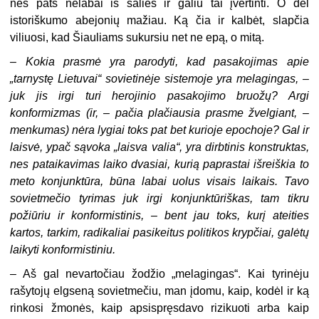
nes pats nelabai iš šalies ir galiu tai įvertinti. O dėl
istoriškumo abejonių mažiau. Ką čia ir kalbėt, slapčia
viliuosi, kad Šiauliams sukursiu net ne epą, o mitą.
– Kokia prasmė yra parodyti, kad pasakojimas apie
„tarnystę Lietuvai“ sovietinėje sistemoje yra melagingas, –
juk jis irgi turi herojinio pasakojimo bruožų? Argi
konformizmas (ir, – pačia plačiausia prasme žvelgiant, –
menkumas) nėra lygiai toks pat bet kurioje epochoje? Gal ir
laisvė, ypač sąvoka „laisva valia“, yra dirbtinis konstruktas,
nes pataikavimas laiko dvasiai, kurią paprastai išreiškia to
meto konjunktūra, būna labai uolus visais laikais. Tavo
sovietmečio tyrimas juk irgi konjunktūriškas, tam tikru
požiūriu ir konformistinis, – bent jau toks, kurį ateities
kartos, tarkim, radikaliai pasikeitus politikos krypčiai, galėtų
laikyti konformistiniu.
– Aš gal nevartočiau žodžio „melagingas“. Kai tyrinėju
rašytojų elgseną sovietmečiu, man įdomu, kaip, kodėl ir ką
rinkosi žmonės, kaip apsispręsdavo rizikuoti arba kaip