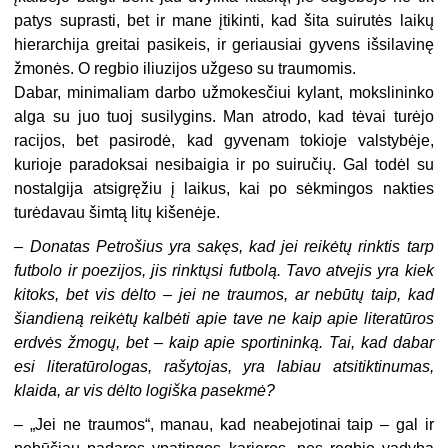
patys suprasti, bet ir mane įtikinti, kad šita suirutės laikų
hierarchija greitai pasikeis, ir geriausiai gyvens išsilavinę
žmonės. O regbio iliuzijos užgeso su traumomis.
Dabar, minimaliam darbo užmokesčiui kylant, mokslininko
alga su juo tuoj susilygins. Man atrodo, kad tėvai turėjo
racijos, bet pasirodė, kad gyvenam tokioje valstybėje,
kurioje paradoksai nesibaigia ir po suiručių. Gal todėl su
nostalgija atsigręžiu į laikus, kai po sėkmingos nakties
turėdavau šimtą litų kišenėje.
– Donatas Petrošius yra sakęs, kad jei reikėtų rinktis tarp
futbolo ir poezijos, jis rinktųsi futbolą. Tavo atvejis yra kiek
kitoks, bet vis dėlto – jei ne traumos, ar nebūtų taip, kad
šiandieną reikėtų kalbėti apie tave ne kaip apie literatūros
erdvės žmogų, bet – kaip apie sportininką. Tai, kad dabar
esi literatūrologas, rašytojas, yra labiau atsitiktinumas,
klaida, ar vis dėlto logiška pasekmė?
– „Jei ne traumos“, manau, kad neabejotinai taip – gal ir