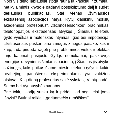
Nors vis dėlto labiausiai stogą rauna laikraščiai ir žurnalai,
net kyla mintis knygoje padaryti postskriptumo dalį ir sudėti
geriausias publikacijas. Štai vienas „žymiausios
ekstrasensų asociacijos narys, Rytų klasikinių mokslų
akademijos profesorius“, „technosensorikos“ pradininkas,
telefonopatijos ekstrasensas atvykęs į Šiaulius telefonu
gydo vyriškas ir moteriškas intymias ligas bei impotenciją.
Ekstrasensas paskambina žmogui, žmogus pasako, kas ir
kaip, tada prideda ragelį prie probleminės vietos ir efektas
turįs kaipmat pasijusti. Gydąs nemokamai, pasikrovęs
energijos devyniems šimtams pacientų, į Šiaulius jis atvyko
sužinojęs, koks puikus šiame mieste telefono ryšys ir kokie
neabejingi panašiems eksperimentams yra valdžios
atstovai. Kitą dieną profesorius sakė vyksiąs į Vilnių padėti
Seimo bei Vyriausybės nariams.
Prie tokių istorijų sunku ką ir pridėti, tad negi leisi joms
išnykti? Būtinai reikia į „gariūnmečio rumšiškes“!
Sutikimas