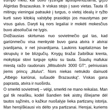
trumpo meto, kai buvo ryžtingai apsisprendžiama, grįžo
Algirdas Brazauskas. Ir viskas stojo į savo vietas. Tauta iš
mitingų vieningai patraukė į turgus, o vietoj idealų ir ryžto
kurti savo kitokią valstybę prasidėjo jos maustymas per
visus galus. Daryti ką nors legaliai ir mokėti mokesčius
buvo absoliučiai ne lygis.
Didžiausias skirtumas nuo sovietmečio gal tas, kad
gariūnmečiu visa menkystė buvo gana atvira ir atvirai
įvardijama, ir net įsivardijama. Laukinis kapitalizmas be
skrupulų ir be blizgučių. Knygų tiražai žaibiškai krenta,
mokytojai stovi turguje sykiu su tauta. Šiaulių mafukai
miestą raižo raudonais „Mitsubishi 3000 GT“, pelniusiais
jiems princų „titulus“. Nors niekas netrukdo dainuoti
„Atbėgo kariūnai, sušaudė Brazauską“. Viskas gana
paprasta, atvira ir nuoširdu.
O smerkti sovietmetį – vėlgi, smerkti ne mano reikalas. Man
gal tik neaišku, kodėl šiandien tiek aistrų išliejame dėl
tautos sąžinės, o kažkur nuošalyje lieka partizanų istorija.
Man herojiškiausi vis dėlto yra partizanai. Herojai, kuriems