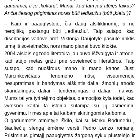
gariūnmetį ir jo „kultūrą“. Manai, kad tam jau atėjęs laikas?
Ar čia tiesiog prigimtinis noras būti ledlaužiu (būti „kietu“)?
– Kaip ir paauglystėje, čia daug atsitiktinumų, o ne
herojiškų pastangų būti „ledlaužiu“. Taip sutapo, kad
disertacijos vadovė prof. Viktorija Daujotytė pasiūlė rinktis
temą iš sovietmečio, nors mano planai buvo kitokie.
2004-aisiais egzodo literatūra jau buvo išžvalgyta ir atrodė,
kad atėjo metas grįžti prie sovietmečio literatūros. Taip
sutapo, kad nuoširdus mano ir mano kartos Just.
Marcinkevičiaus fenomeno mūsų visuomenėje
nesupratimas ir bandymas aiškintis daliai žmonių atrodo
skandalingas, daliai – tendencingas, o daliai – naivus.
Mums tai yra tyrinėjimo objektas, o emocijos kyla todėl, kad
vyresnei kartai ta istorija sutampa su jų asmeniniu
gyvenimu. Ir mes apie tai kalbam skirtingomis kalbomis.
O gariūnmetis atmintyje iškilo, kai su Marku Roduneriu į
šiauliečių slengą ėmėme versti Pedro Lenzo romaną.
Prisiminus gimtąjį paauglystės žargoną sykiu plūstelėjo ir