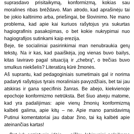
suprasdavo prisitaikymą, konformizmą, kokias sau
moralines ribas brėždavo. Man atrodo, kad aprašinėju tai
be jokio kaltinimo arba, priešingai, be šlovinimo. Ne mano
problema, kad apie kai kuriuos rašytojus yra sukurtas
hagiografinis pasakojimas, o bet kokie nukrypimai nuo
hagiografijos sutinkami kaip erezija.
Beje, tie socialiniai pasirinkimai man nenubraukia gerų
tekstų. Na ir kas, kad paaiškėja, jog vienas buvo bailys,
kitas laviravo pagal situaciją ir „chebrą“, o trečias buvo
smulkus niekšelis? Literatūrą kūrė žmonės.
Aš suprantu, kad pedagoginiais sumetimais gal ir norima
padaryti rašytojus tyrais moraliniais pavyzdžiais, bet tai jau
atskiras ir gana specifinis žanras. Be abejo, kiekvienoje
epochoje konformizmo netrūksta. Bet šiuo atveju matome,
kad yra padalijimas: apie vienų žmonių konformizmą
kalbėti galima, apie kitų – ne. Apie mano parsidavimą
Putinui komentatoriai jau dabar žino, tai ką kalbėti apie
ateinančias kartas!