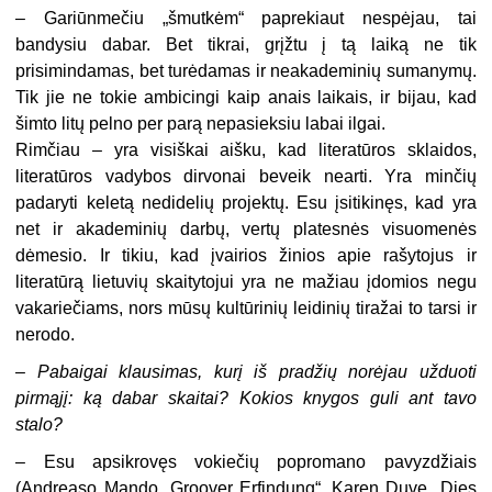
– Gariūnmečiu „šmutkėm“ paprekiaut nespėjau, tai
bandysiu dabar. Bet tikrai, grįžtu į tą laiką ne tik
prisimindamas, bet turėdamas ir neakademinių sumanymų.
Tik jie ne tokie ambicingi kaip anais laikais, ir bijau, kad
šimto litų pelno per parą nepasieksiu labai ilgai.
Rimčiau – yra visiškai aišku, kad literatūros sklaidos,
literatūros vadybos dirvonai beveik nearti. Yra minčių
padaryti keletą nedidelių projektų. Esu įsitikinęs, kad yra
net ir akademinių darbų, vertų platesnės visuomenės
dėmesio. Ir tikiu, kad įvairios žinios apie rašytojus ir
literatūrą lietuvių skaitytojui yra ne mažiau įdomios negu
vakariečiams, nors mūsų kultūrinių leidinių tiražai to tarsi ir
nerodo.
– Pabaigai klausimas, kurį iš pradžių norėjau užduoti
pirmąjį: ką dabar skaitai? Kokios knygos guli ant tavo
stalo?
– Esu apsikrovęs vokiečių popromano pavyzdžiais
(Andreaso Mando „Groover Erfindung“, Karen Duve „Dies