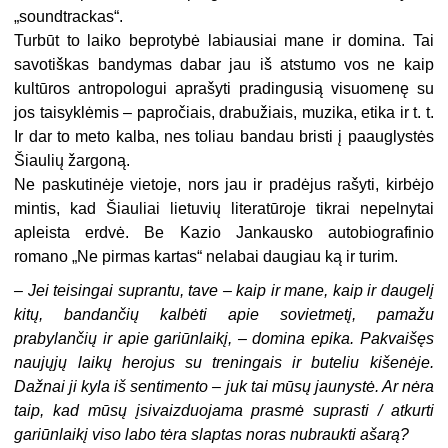
„soundtrackas“.
Turbūt to laiko beprotybė labiausiai mane ir domina. Tai
savotiškas bandymas dabar jau iš atstumo vos ne kaip
kultūros antropologui aprašyti pradingusią visuomenę su
jos taisyklėmis – papročiais, drabužiais, muzika, etika ir t. t.
Ir dar to meto kalba, nes toliau bandau bristi į paauglystės
Šiaulių žargoną.
Ne paskutinėje vietoje, nors jau ir pradėjus rašyti, kirbėjo
mintis, kad Šiauliai lietuvių literatūroje tikrai nepelnytai
apleista erdvė. Be Kazio Jankausko autobiografinio
romano „Ne pirmas kartas“ nelabai daugiau ką ir turim.
– Jei teisingai suprantu, tave – kaip ir mane, kaip ir daugelį
kitų, bandančių kalbėti apie sovietmetį, pamažu
prabylančių ir apie gariūnlaikį, – domina epika. Pakvaišęs
naujųjų laikų herojus su treningais ir buteliu kišenėje.
Dažnai ji kyla iš sentimento – juk tai mūsų jaunystė. Ar nėra
taip, kad mūsų įsivaizduojama prasmė suprasti / atkurti
gariūnlaikį viso labo tėra slaptas noras nubraukti ašarą?