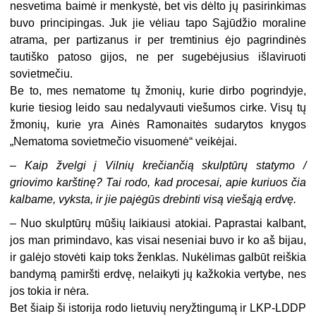
nesvetima baimė ir menkystė, bet vis dėlto jų pasirinkimas
buvo principingas. Juk jie vėliau tapo Sąjūdžio moraline
atrama, per partizanus ir per tremtinius ėjo pagrindinės
tautiško patoso gijos, ne per sugebėjusius išlaviruoti
sovietmečiu.
Be to, mes nematome tų žmonių, kurie dirbo pogrindyje,
kurie tiesiog leido sau nedalyvauti viešumos cirke. Visų tų
žmonių, kurie yra Ainės Ramonaitės sudarytos knygos
„Nematoma sovietmečio visuomenė“ veikėjai.
– Kaip žvelgi į Vilnių krečiančią skulptūrų statymo /
griovimo karštinę? Tai rodo, kad procesai, apie kuriuos čia
kalbame, vyksta, ir jie pajėgūs drebinti visą viešąją erdvę.
– Nuo skulptūrų mūšių laikiausi atokiai. Paprastai kalbant,
jos man primindavo, kas visai neseniai buvo ir ko aš bijau,
ir galėjo stovėti kaip toks ženklas. Nukėlimas galbūt reiškia
bandymą pamiršti erdvę, nelaikyti jų kažkokia vertybe, nes
jos tokia ir nėra.
Bet šiaip ši istorija rodo lietuvių neryžtingumą ir LKP-LDDP