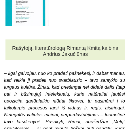
Rašytoją, literatūrologą Rimantą Kmitą kalbina
Andrius Jakučiūnas
– Ilgai galvojau, nuo ko pradėti pašnekesį, ir dabar manau,
kad reikia jį pradėti nuo svarbiausio – tavo santykio su
turgaus kultūra. Žinau, kad priešingai nei didelė dalis (taip
pat ir būsimųjų) intelektualų, kurie natūraliai jautėsi
opozicija gariūnlaikio niūriai tikrovei, tu pasinėrei į to
laikotarpio procesus tarsi iš vidaus ir, regis, aistringai.
Nelegalūs valiutos mainai, perpardavinėjimas – tuometinė
tavo kasdienybė. Pasakyk, Rimai, nuoširdžiai „Metų“
skaitytojams – ar bent minutę troškai būti banditu, kuris