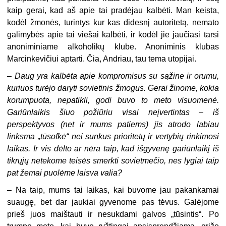
kaip gerai, kad aš apie tai pradėjau kalbėti. Man keista,
kodėl žmonės, turintys kur kas didesnį autoritetą, nemato
galimybės apie tai viešai kalbėti, ir kodėl jie jaučiasi tarsi
anoniminiame alkoholikų klube. Anoniminis klubas
Marcinkevičiui aptarti. Čia, Andriau, tau tema utopijai.
– Daug yra kalbėta apie kompromisus su sąžine ir orumu,
kuriuos turėjo daryti sovietinis žmogus. Gerai žinome, kokia
korumpuota, nepatikli, godi buvo to meto visuomenė.
Gariūnlaikis šiuo požiūriu visai neįvertintas – iš
perspektyvos (net ir mums patiems) jis atrodo labiau
linksma „tūsofkė“ nei sunkus prioritetų ir vertybių rinkimosi
laikas. Ir vis dėlto ar nėra taip, kad išgyvenę gariūnlaikį iš
tikrųjų netekome teisės smerkti sovietmečio, nes lygiai taip
pat žemai puolėme laisva valia?
– Na taip, mums tai laikas, kai buvome jau pakankamai
suaugę, bet dar jaukiai gyvenome pas tėvus. Galėjome
prieš juos maištauti ir nesukdami galvos „tūsintis“. Po