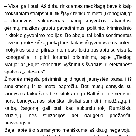
– Visai gali būti. Aš dirbu rinkdamas medžiagą beveik kaip
moksliniam straipsniui, tik šįsyk renku to meto „ikonografiją“
– drabužius, šukuosenas, namų apyvokos rakandus,
gėrimų, muzikos grupių pavadinimus, politinio, kriminalinio
ir kitokio gyvenimo realijas. Be abejo, tai kelia sentimentus
ir sykiu groteskišką juoką tuos laikus išgyvenusiems būtent
mokyklos suole, pilnas internetas tokių puslapių su visa ta
ikonografija ir pilni forumai prisiminimų apie „Tiesiog
Mariją“ ar „Fojė“ koncertus, vyšninius švarkus ir „elektrinės“
spalvos „apteškes“.
Žmonės mėgsta prisiminti tą dingusį jaunystės pasaulį iš
smulkmenų ir to meto papročių. Bet mūsų santykis su
jaunystės laiku šiek tiek kitoks negu Baltušio piemenėlio,
nors, bandydamas istoriškai tiksliai surinkti ir medžiagą, ir
kalbą, žargoną, gali būti, kad sukursiu tokį Rumšiškių
muziejų, nes stilizacijos dėl daugelio priežasčių
neišvengsiu.
Beje, apie šio sumanymo meniškumą aš daug negalvoju,