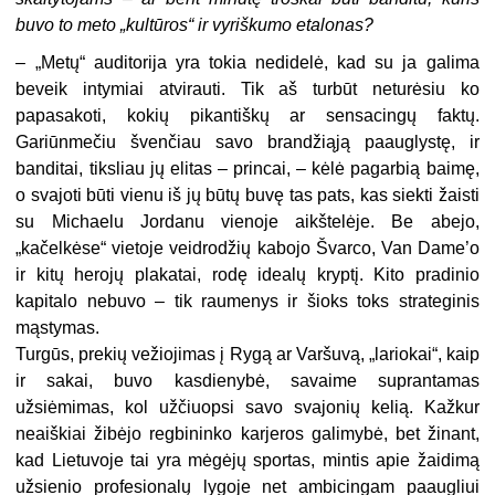
buvo to meto „kultūros“ ir vyriškumo etalonas?
– „Metų“ auditorija yra tokia nedidelė, kad su ja galima
beveik intymiai atvirauti. Tik aš turbūt neturėsiu ko
papasakoti, kokių pikantiškų ar sensacingų faktų.
Gariūnmečiu švenčiau savo brandžiąją paauglystę, ir
banditai, tiksliau jų elitas – princai, – kėlė pagarbią baimę,
o svajoti būti vienu iš jų būtų buvę tas pats, kas siekti žaisti
su Michaelu Jordanu vienoje aikštelėje. Be abejo,
„kačelkėse“ vietoje veidrodžių kabojo Švarco, Van Dame’o
ir kitų herojų plakatai, rodę idealų kryptį. Kito pradinio
kapitalo nebuvo – tik raumenys ir šioks toks strateginis
mąstymas.
Turgūs, prekių vežiojimas į Rygą ar Varšuvą, „lariokai“, kaip
ir sakai, buvo kasdienybė, savaime suprantamas
užsiėmimas, kol užčiuopsi savo svajonių kelią. Kažkur
neaiškiai žibėjo regbininko karjeros galimybė, bet žinant,
kad Lietuvoje tai yra mėgėjų sportas, mintis apie žaidimą
užsienio profesionalų lygoje net ambicingam paaugliui