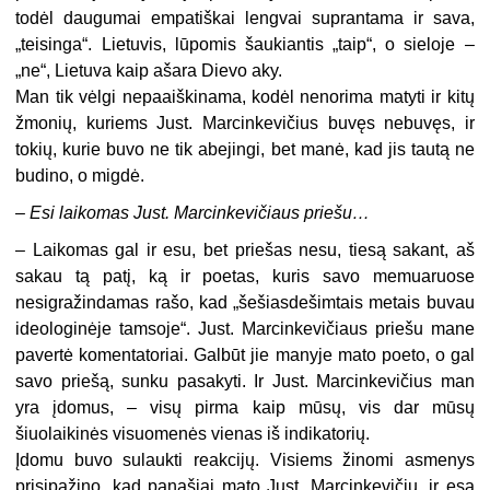
todėl daugumai empatiškai lengvai suprantama ir sava,
„teisinga“. Lietuvis, lūpomis šaukiantis „taip“, o sieloje –
„ne“, Lietuva kaip ašara Dievo aky.
Man tik vėlgi nepaaiškinama, kodėl nenorima matyti ir kitų
žmonių, kuriems Just. Marcinkevičius buvęs nebuvęs, ir
tokių, kurie buvo ne tik abejingi, bet manė, kad jis tautą ne
budino, o migdė.
– Esi laikomas Just. Marcinkevičiaus priešu…
– Laikomas gal ir esu, bet priešas nesu, tiesą sakant, aš
sakau tą patį, ką ir poetas, kuris savo memuaruose
nesigražindamas rašo, kad „šešiasdešimtais metais buvau
ideologinėje tamsoje“. Just. Marcinkevičiaus priešu mane
pavertė komentatoriai. Galbūt jie manyje mato poeto, o gal
savo priešą, sunku pasakyti. Ir Just. Marcinkevičius man
yra įdomus, – visų pirma kaip mūsų, vis dar mūsų
šiuolaikinės visuomenės vienas iš indikatorių.
Įdomu buvo sulaukti reakcijų. Visiems žinomi asmenys
prisipažino, kad panašiai mato Just. Marcinkevičių, ir esą