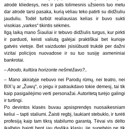
atrodė kliedesys, nes ir pats tolimesnis užsienis tuo metu
dar atrodė tarsi pasaka, kurią vėliau teko patirti su didžiuliu
jauduliu. Todėl turbūt realiausias kelias ir buvo sukti
visokias „varkes“ tikintis sėkmės.
Ilgą laiką mano Šiauliai ir tebuvo didžiulis turgus, kur pirkti
ir parduoti, keisti valiutą galėjai praktiškai bet kurioje
gatvės vietoje. Bet vaizduotei įsisiūbuoti trukdė per dažni
vizitai policijos nuovadose ir su tuo susiję asmeniniai
bankrotai.
– Atrodo, kultūra horizonte nešmėžavo?..
– Mano akiratyje nebuvo nei Parodų rūmų, nei teatro, nei
BIX’ų ar „Žuwų“, o jeigu ir patraukdavo tokie dėmesį, tai tik
kaip pasigailėjimo verti personažai. Autoritetą turėjo galingi
ir turtingi.
Po devintos klasės buvau apsisprendęs nuosaikesniam
keliui – tapti staliumi. Žaisti regbį, laukiant stebuklo, ir turėti
profesiją kaip tam tikrą stabilumo garantą. Tėvai vis dėlto
įkalbėjo baigti bent jau dvylika klasių, jie sugebėjo ne tik