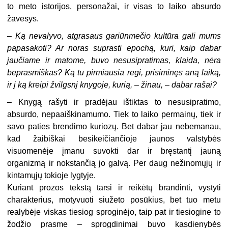
to meto istorijos, personažai, ir visas to laiko absurdo
žavesys.
– Ką nevalyvo, atgrasaus gariūnmečio kultūra gali mums
papasakoti? Ar noras suprasti epochą, kuri, kaip dabar
jaučiame ir matome, buvo nesusipratimas, klaida, nėra
beprasmiškas? Ką tu pirmiausia regi, prisiminęs aną laiką,
ir į ką kreipi žvilgsnį knygoje, kurią, – žinau, – dabar rašai?
– Knygą rašyti ir pradėjau ištiktas to nesusipratimo,
absurdo, nepaaiškinamumo. Tiek to laiko permainų, tiek ir
savo paties brendimo kuriozų. Bet dabar jau nebemanau,
kad žaibiškai besikeičiančioje jaunos valstybės
visuomenėje įmanu suvokti dar ir bręstantį jauną
organizmą ir nokstančią jo galvą. Per daug nežinomųjų ir
kintamųjų tokioje lygtyje.
Kuriant prozos tekstą tarsi ir reikėtų brandinti, vystyti
charakterius, motyvuoti siužeto posūkius, bet tuo metu
realybėje viskas tiesiog sproginėjo, taip pat ir tiesiogine to
žodžio prasme – sprogdinimai buvo kasdienybės