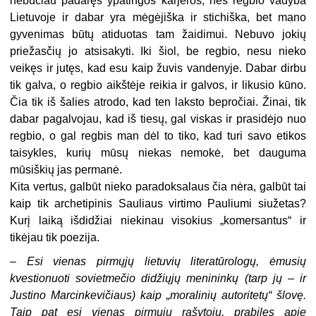
nebūčiau padaręs ypatingos karjeros, nes regbio vadyba
Lietuvoje ir dabar yra mėgėjiška ir stichiška, bet mano
gyvenimas būtų atiduotas tam žaidimui. Nebuvo jokių
priežasčių jo atsisakyti. Iki šiol, be regbio, nesu nieko
veikęs ir jutęs, kad esu kaip žuvis vandenyje. Dabar dirbu
tik galva, o regbio aikštėje reikia ir galvos, ir likusio kūno.
Čia tik iš šalies atrodo, kad ten laksto bepročiai. Žinai, tik
dabar pagalvojau, kad iš tiesų, gal viskas ir prasidėjo nuo
regbio, o gal regbis man dėl to tiko, kad turi savo etikos
taisykles, kurių mūsų niekas nemokė, bet dauguma
mūsiškių jas permanė.
Kita vertus, galbūt nieko paradoksalaus čia nėra, galbūt tai
kaip tik archetipinis Sauliaus virtimo Pauliumi siužetas?
Kurį laiką išdidžiai niekinau visokius „komersantus“ ir
tikėjau tik poezija.
– Esi vienas pirmųjų lietuvių literatūrologų, ėmusių
kvestionuoti sovietmečio didžiųjų menininkų (tarp jų – ir
Justino Marcinkevičiaus) kaip „moralinių autoritetų“ šlovę.
Taip pat esi vienas pirmųjų rašytojų, prabilęs apie