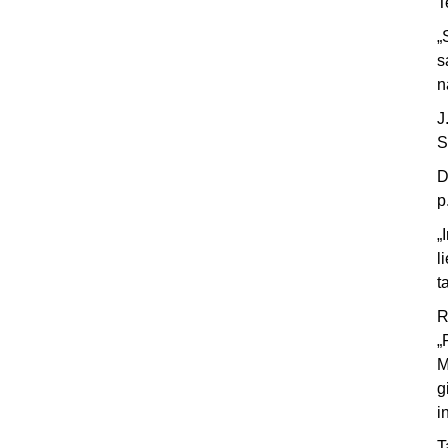
T
„
s
n
J
S
D
p
„
l
t
R
„
M
g
i
T