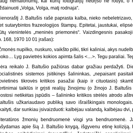
aug nemalonumų, kai kurių fotografijų nedrįso nė rodyti, o n
ždainuoti „Volga, Volga, matj rodnaja“.
ienoraštį J. Baltušis rašė paprasta kalba, nieko nebeletrizavo, 
et sutarybintos frazeologijos štampų. Epitetai, jaustukai, elipsė
ūtų vienintelės „meninės priemonės“. Vaizdingesnis pasakoji
p. 168, 1970 10 01 įrašas):
Žmonės nupilko, nuskuro, vaikšto pilki, tikri kaliniai, akys nud
uoko… Lyg pavietrės kokios apimta šalis <…>. Tegu paraliai. Teg
ėra reikalo J. Baltušio pažiūras dabar gražiau perdažyti. Die
ocialistinės sistemos įsitikinęs šalininkas, „nepaisant pasita
ovietinės tikrovės kritikos pasažai (kaip ir cituotasis) skamb
ertinimai taiklūs ir grįsti realijų žinojimu (o žinojo J. Baltu
lostosi netikėtas įspūdis – šalininko kritikos strėlės atrodo a
altušis užkariaudavo publiką savo išraiškingais monologais
kaityti, dar sunkiau įsivaizduoti: kalbėjau valandą, kalbėjau dvi,
iteratūros žmonių bendruomenė visgi yra bendruomenė. Ja
ašydamas apie šią J. Baltušio knygą, išgyvenu etinę koliziją. 