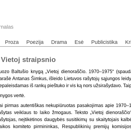
rnalas
Proza
Poezija
Drama
Esė
Publicistika
Kr
Vietoj straipsnio
uozo Baltušio knygą „Vietoj dienoraščio. 1970–1975“ (spaudai
arašė Antanas Šimkus, išleido Lietuvos rašytojų sąjungos leidykl
epaleisdamas iš rankų pieštuko ir vis ką nors užsirašydavo. Taip
nygos vertė.
ai pirmas autentiškas nekupiūruotas pasakojimas apie 1970–17
ašytas veiklaus to laiko žmogaus. Teksto „Vietoj dienoraščio“
ašytojas, neįtikėtinos daugybės susitikimų su skaitytojais kal
aikos komiteto pirmininkas, Respublikinių premijų komisijos