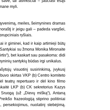
save, tai atvirkščiai – jaučiasi esąs
 mane myli.
 gyvenimą, meiles, šeimynines dramas
noraštį ir jeigu gali – padeda vargšei,
rupciniais ryšiais.
 ir giminei, kad ir kaip artimieji būtų
. Santykiai su žmona Monika Mironaite
kirtis“), bet kaskart sau pasakoma: didi
imyninių santykių būdas irgi unikalus.
ytojų visuotinį susirinkimą, įvykusį
s buvo skirtas VKP (b) Centro komiteto
 teatrų repertuaro ir dėl kino filmo
skaitė LKP (b) CK sekretorius Kazys
lį Sruogą (už „Dievų mišką“), Antaną
eikšo frazeologiją stiprino politiniai
s, persekiojimus, nuolatinį stebėjimą.