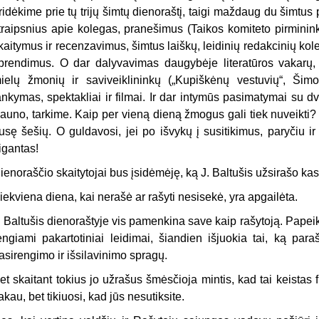
ridėkime prie tų trijų šimtų dienoraštį, taigi maždaug du šimtus
traipsnius apie kolegas, pranešimus (Taikos komiteto pirminink
kaitymus ir recenzavimus, šimtus laiškų, leidinių redakcinių kol
prendimus. O dar dalyvavimas daugybėje literatūros vakarų, 
ielų žmonių ir saviveiklininkų („Kupiškėnų vestuvių“, Šim
ankymas, spektakliai ir filmai. Ir dar intymūs pasimatymai su dv
auno, tarkime. Kaip per vieną dieną žmogus gali tiek nuveikti? 
usę šešių. O guldavosi, jei po išvykų į susitikimus, paryčiu i
igantas!
ienoraščio skaitytojai bus įsidėmėję, ką J. Baltušis užsirašo kas k
iekviena diena, kai nerašė ar rašyti nesisekė, yra apgailėta.
. Baltušis dienoraštyje vis pamenkina save kaip rašytoją. Papeik
engiami pakartotiniai leidimai, šiandien išjuokia tai, ką par
asirengimo ir išsilavinimo spragų.
et skaitant tokius jo užrašus šmėsčioja mintis, kad tai keistas f
akau, bet tikiuosi, kad jūs nesutiksite.