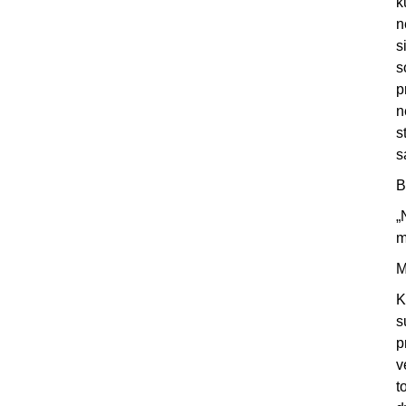
k
n
s
s
p
n
s
s
B
„
m
M
K
s
p
v
t