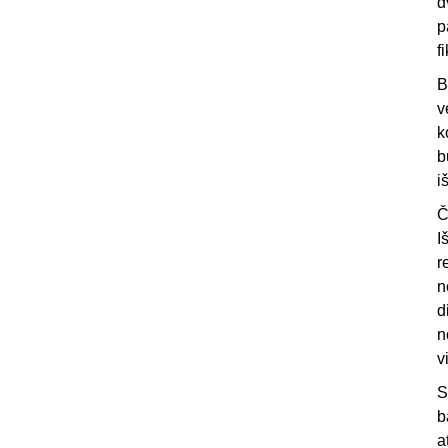
d
p
f
B
v
k
b
i
Č
I
r
n
d
n
v
S
b
a