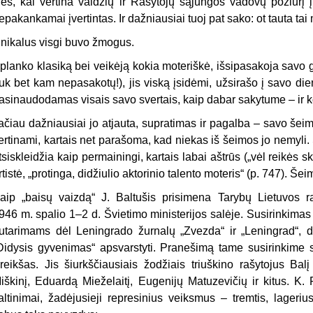
es, kai vertina valdžių ir Rašytojų sąjungos vadovų požiūrį į 
epakankamai įvertintas. Ir dažniausiai tuoj pat sako: ot tauta tai
nikalus visgi buvo žmogus.
planko klasiką bei veikėją kokia moteriškė, išsipasakoja savo
juk bet kam nepasakotų!), jis viską įsidėmi, užsirašo į savo die
asinaudodamas visais savo svertais, kaip dabar sakytume – ir ko
ačiau dažniausiai jo atjauta, supratimas ir pagalba – savo šeimai
ertinami, kartais net parašoma, kad niekas iš šeimos jo nemyli
tsiskleidžia kaip permainingi, kartais labai aštrūs („vėl reikės s
rtistė, „protinga, didžiulio aktorinio talento moteris“ (p. 747). Še
aip „baisų vaizdą“ J. Baltušis prisimena Tarybų Lietuvos raš
946 m. spalio 1–2 d. Švietimo ministerijos salėje. Susirinkima
utarimams dėl Leningrado žurnalų „Zvezda“ ir „Leningrad“, dėl
Didysis gyvenimas“ apsvarstyti. Pranešimą tame susirinkime 
reikšas. Jis šiurkščiausiais žodžiais triuškino rašytojus Ba
iškinį, Eduardą Mieželaitį, Eugenijų Matuzevičių ir kitus. K. Pr
altinimai, žadėjusieji represinius veiksmus – tremtis, lageriu