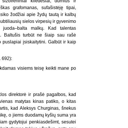
šizofreniniai kliedesiai, durnius ir
iškas grafomanas, sufašistėję tipai,
siko žodžiai apie žydų tautą ir kalbų
btiliausių sielos virpesių ir gyvenimo
do juoda–balta malkų. Kad talentas
. Baltušis turbūt ne šiaip sau rašė
puslapiai įsiskaitytini. Galbūt ir kaip
. 692):
ikdamas visiems teisę keikti mane po
los direktorė ir prašė pagalbos, kad
ienas matytas kinas patiko, o kitas
kartis, kad Aleksys Churginas, šnekus
 tikę, o jiems duodamų kyšių suma yra
nčiam gydytojui penkiasdešimt, sesutei