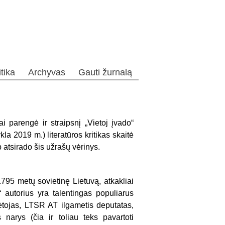
itika
Archyvas
Gauti žurnalą
 parengė ir straipsnį „Vietoj įvado“
a 2019 m.) literatūros kritikas skaitė
 atsirado šis užrašų vėrinys.
95 metų sovietinę Lietuvą, atkakliai
 autorius yra talentingas populiarus
bėtojas, LTSR AT ilgametis deputatas,
 narys (čia ir toliau teks pavartoti