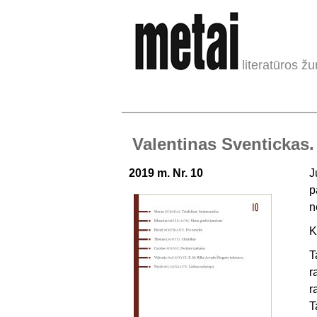
literatūros žu
Valentinas Sventickas. 
2019 m. Nr. 10
J
p
n
K
T
r
r
T