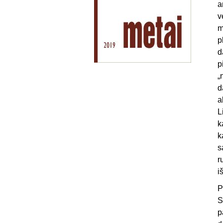
a
v
m
p
d
p
„
d
a
L
k
k
s
r
i
P
S
p