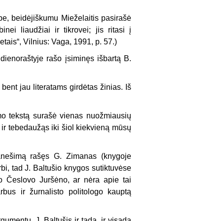
ybe, beidėjiškumu Mieželaitis pasirašė
 liaudžiai ir tikrovei; jis ritasi į
tais“, Vilnius: Vaga, 1991, p. 57.)
 dienoraštyje rašo įsiminęs išbartą B.
 bent jau literatams girdėtas žinias. Iš
mo tekstą surašė vienas nuožmiausių
s ir tebedaužąs iki šiol kiekvieną mūsų
pranešimą rašęs G. Zimanas (knygoje
rbi, tad J. Baltušio knygos sutiktuvėse
o Česlovo Juršėno, ar nėra apie tai
bus ir žurnalisto politologo kauptą
rgumentų. J. Baltušis ir tada, ir visada