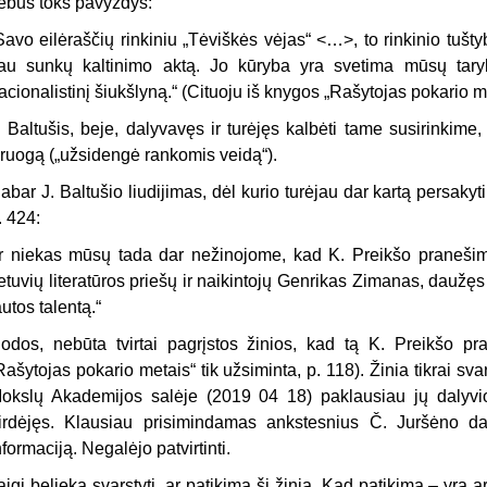
ebus toks pavyzdys:
Savo eilėraščių rinkiniu „Tėviškės vėjas“ <…>, to rinkinio tušt
au sunkų kaltinimo aktą. Jo kūryba yra svetima mūsų tarybinei
acionalistinį šiukšlyną.“ (Cituoju iš knygos „Rašytojas pokario me
. Baltušis, beje, dalyvavęs ir turėjęs kalbėti tame susirinkime,
ruogą („užsidengė rankomis veidą“).
abar J. Baltušio liudijimas, dėl kurio turėjau dar kartą persakyti
. 424:
Ir niekas mūsų tada dar nežinojome, kad K. Preikšo praneši
ietuvių literatūros priešų ir naikintojų Genrikas Zimanas, daužę
autos talentą.“
odos, nebūta tvirtai pagrįstos žinios, kad tą K. Preikšo 
Rašytojas pokario metais“ tik užsiminta, p. 118). Žinia tikrai sva
okslų Akademijos salėje (2019 04 18) paklausiau jų dalyvi
irdėjęs. Klausiau prisimindamas ankstesnius Č. Juršėno dar
nformaciją. Negalėjo patvirtinti.
aigi belieka svarstyti, ar patikima ši žinia. Kad patikima – yra a