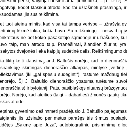
videšimt penki, valytojai dešimt arba penkiolika, – p. 1212).
agalvoji, kodėl klasikui atrodo, kad tai užrašinėti prasminga, i
iksuodamas, jis susireikšmina.
et tuoj ateina mintis, kad visa tai tampa vertybe – užrašyta g
ertinimų tėkmė tokia, kokia buvo. Su reikšmingų ir nesvarbių į
onkretaus ne bet kokio pasakotojo sąmonėje ir užrašuose, kurie
uvo taip, man atrodo taip. Pranešimai, šiandien žiūrint, yra
šsakytos dvejonės lieka kaip jų sudėtinė dalis. Reikšmingumo da
ia tiktų kelti klausimą, ar J. Baltušis norėjo, kad jo dienorašč
šsirankioję skirtingas dienoraščio atkarpas, mintyse įvertin
eflektavimus (iki „gal spėsiu sudeginti“), rastume maždaug tie
enorėjo. Šį J. Baltušio dienoraščio ypatumą turėtume suvokti 
ienoraščiais) ir bylojantį. Pats, pasiblaškęs niuansų brūzgynuos
orėjo. Norėjo, kad ateities (taigi – dabarties) žmonės gautų tikrą
iskas atrodė.
eptintą gyvenimo dešimtmetį pradėjusio J. Baltušio pajėgumas a
aigiantis jis užsirašo per metus parašęs tris šimtus puslapi
tidėjęs „Sakmę apie Juzą“, autobiografinių prisiminimų dilo