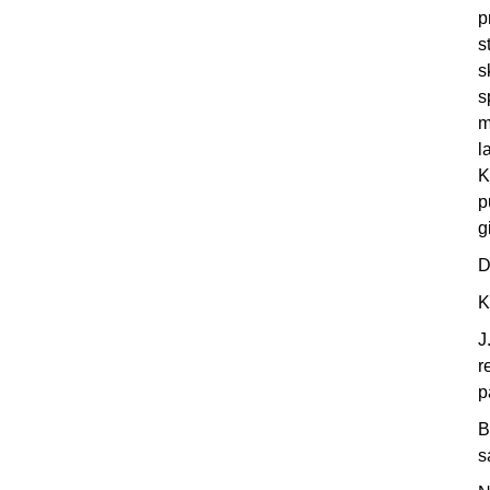
p
s
s
s
m
l
K
p
g
D
K
J
r
p
B
s