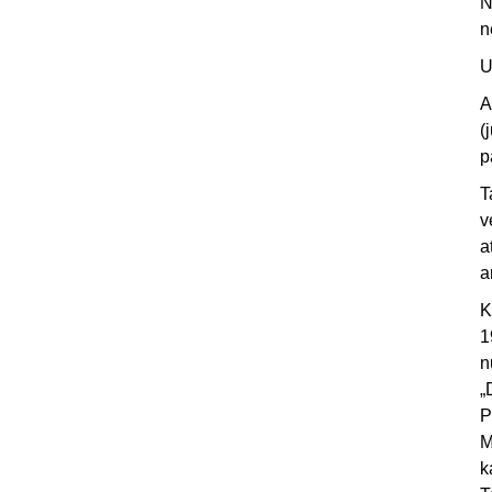
N
n
U
A
(
p
T
v
a
a
K
1
n
„
P
M
k