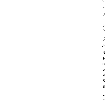
d
u
D
n
b
(
„
j
N
s
s
v
k
B
s
L
r