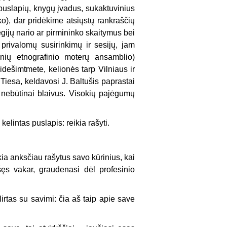
 puslapių, knygų įvadus, sukaktuvinius
o), dar pridėkime atsiųstų rankraščių
egijų nario ar pirmininko skaitymus bei
privalomų susirinkimų ir sesijų, jam
onių etnografinio moterų ansamblio)
idešimtmete, kelionės tarp Vilniaus ir
Tiesa, keldavosi J. Baltušis paprastai
r nebūtinai blaivus. Visokių pajėgumų
elintas puslapis: reikia rašyti.
ia anksčiau rašytus savo kūrinius, kai
ašęs vakar, graudenasi dėl profesinio
lirtas su savimi: čia aš taip apie save