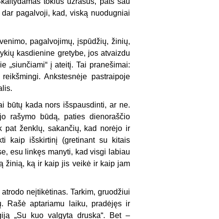
 Skaitydamas tokius užrašus, pats sau
r dar pagalvoji, kad, viską nuodugniai
yvenimo, pagalvojimų, įspūdžių, žinių,
vykių kasdienine gretybe, jos atvaizdu
 „siunčiami“ į ateitį. Tai pranešimai:
 reikšmingi. Ankstesnėje pastraipoje
lis.
iai būtų kada nors išspausdinti, ar ne.
ę jo rašymo būdą, paties dienoraščio
k pat ženklų, sakančių, kad norėjo ir
kaip išskirtinį (gretinant su kitais
e, esu linkęs manyti, kad visgi labiau
 žinią, ką ir kaip jis veikė ir kaip jam
trodo neįtikėtinas. Tarkim, gruodžiui
ų. Rašė aptariamu laiku, pradėjęs ir
giją „Su kuo valgyta druska“. Bet –