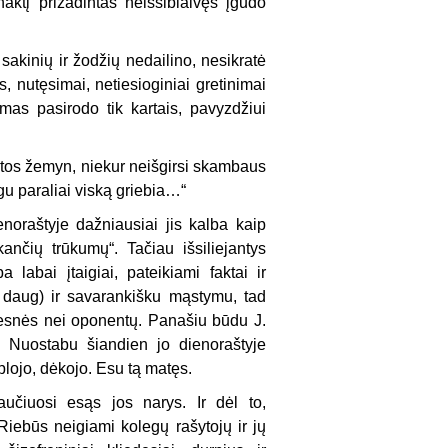
aktį prižadintas neišsiblaivęs įgudo
sakinių ir žodžių nedailino, nesikratė
s, nutęsimai, netiesioginiai gretinimai
mas pasirodo tik kartais, pavyzdžiui
elbtos žemyn, niekur neišgirsi skambaus
u paraliai viską griebia…“
noraštyje dažniausiai jis kalba kaip
ikančių trūkumų“. Tačiau išsiliejantys
a labai įtaigiai, pateikiami faktai ir
šis daug) ir savarankišku mąstymu, tad
štresnės nei oponentų. Panašiu būdu J.
. Nuostabu šiandien jo dienoraštyje
 plojo, dėkojo. Esu tą matęs.
učiuosi esąs jos narys. Ir dėl to,
Riebūs neigiami kolegų rašytojų ir jų