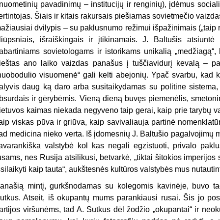
nuometinių pavadinimų – institucijų ir renginių), įdėmus sociali
ertintojas. Šiais ir kitais rakursais piešiamas sovietmečio vaizda
ažiausiai dvilypis – su paklusnumo režimui išpažinimais („taip rei
liūpsniais, išraiškingais ir įtikinamais. J. Baltušis atsiunt
abartiniams sovietologams ir istorikams unikalią „medžiagą“, ku
ieštas ano laiko vaizdas panašus į tuščiavidurį kevalą – pa
nuobodulio visuomenė“ gali kelti abejonių. Ypač svarbu, kad 
alyvis daug ką daro arba susitaikydamas su politine sistema
bsurdais ir gėrybėmis. Vieną dieną buvęs piemenėlis, smetonini
ietuvos kaimas niekada negyveno taip gerai, kaip prie tarybų val
aip viskas pūva ir griūva, kaip savivaliauja partinė nomenklatūr
ad medicina nieko verta. Iš įdomesnių J. Baltušio pagalvojimų m
avarankiška valstybė kol kas negali egzistuoti, privalo paklus
usams, nes Rusija atsilikusi, betvarkė, „tiktai šitokios imperijos
šsilaikyti kaip tauta“, aukštesnės kultūros valstybės mus nutautint
anašią mintį, gurkšnodamas su kolegomis kavinėje, buvo t
utkus. Atseit, iš okupantų mums parankiausi rusai. Šis jo po
artijos viršūnėms, tad A. Sutkus dėl žodžio „okupantai“ ir neo