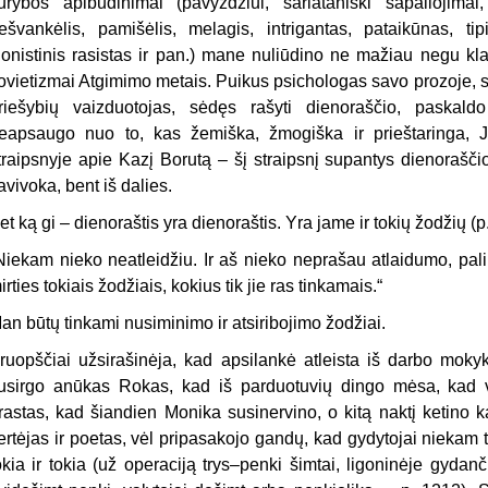
ūrybos apibūdinimai (pavyzdžiui, šarlataniški sapaliojimai, 
ešvankėlis, pamišėlis, melagis, intrigantas, pataikūnas, tip
ionistinis rasistas ir pan.) mane nuliūdino ne mažiau negu kla
ovietizmai Atgimimo metais. Puikus psichologas savo prozoje, su
riešybių vaizduotojas, sėdęs rašyti dienoraščio, paskal
eapsaugo nuo to, kas žemiška, žmogiška ir prieštaringa, J
traipsnyje apie Kazį Borutą – šį straipsnį supantys dienoraščio 
avivoka, bent iš dalies.
et ką gi – dienoraštis yra dienoraštis. Yra jame ir tokių žodžių (p
Niekam nieko neatleidžiu. Ir aš nieko neprašau atlaidumo, pal
irties tokiais žodžiais, kokius tik jie ras tinkamais.“
an būtų tinkami nusiminimo ir atsiribojimo žodžiai.
ruopščiai užsirašinėja, kad apsilankė atleista iš darbo mokyk
usirgo anūkas Rokas, kad iš parduotuvių dingo mėsa, kad v
rastas, kad šiandien Monika susinervino, o kitą naktį ketino 
ertėjas ir poetas, vėl pripasakojo gandų, kad gydytojai niekam
okia ir tokia (už operaciją trys–penki šimtai, ligoninėje gyda