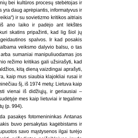
nių bei kultūros procesų stebėtojas ir
s yra daug aprėpiantis, informatyvus ir
kia“) ir su sovietizmo kritikos aitriais
ė iš ano laiko ir padėjo ant lėkštės
ri skatins pripažinti, kad lig šiol jų
geidautinos spalvos. Ir kad posakis
kalbama veiksmo dalyvio balsu, o tas
, arba sumaniai manipuliuodamas jos
o režimo kritikas gali užsirašyti, kad
džios, kitą dieną vaizdingai aprašyti,
a, kaip mus siaubia klajokliai rusai ir
inėčiau šį, iš 1974 metų: Lietuva kaip
ti vienai iš didžiųjų, ir geriausiai –
 sudėtyje mes kaip lietuviai ir tegalime
ų (p. 994).
ada pasakęs fotomenininkas Antanas
sakis buvo persakytas kagėbistams ir
kupuotos savo mąstysenos ilgai turėjo