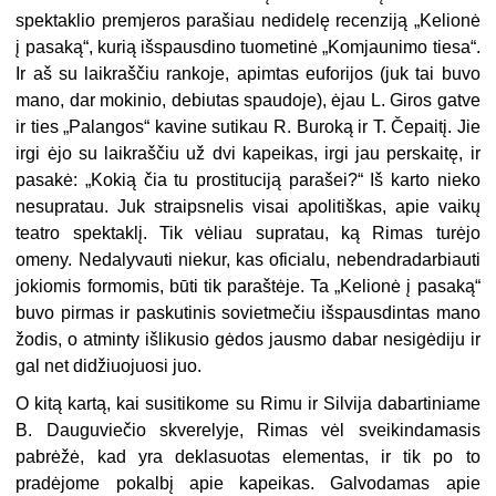
spektaklio premjeros parašiau nedidelę recenziją „Kelionė
į pasaką“, kurią išspausdino tuometinė „Komjaunimo tiesa“.
Ir aš su laikraščiu rankoje, apimtas euforijos (juk tai buvo
mano, dar mokinio, debiutas spaudoje), ėjau L. Giros gatve
ir ties „Palangos“ kavine sutikau R. Buroką ir T. Čepaitį. Jie
irgi ėjo su laikraščiu už dvi kapeikas, irgi jau perskaitę, ir
pasakė: „Kokią čia tu prostituciją parašei?“ Iš karto nieko
nesupratau. Juk straipsnelis visai apolitiškas, apie vaikų
teatro spektaklį. Tik vėliau supratau, ką Rimas turėjo
omeny. Nedalyvauti niekur, kas oficialu, nebendradarbiauti
jokiomis formomis, būti tik paraštėje. Ta „Kelionė į pasaką“
buvo pirmas ir paskutinis sovietmečiu išspausdintas mano
žodis, o atminty išlikusio gėdos jausmo dabar nesigėdiju ir
gal net didžiuojuosi juo.
O kitą kartą, kai susitikome su Rimu ir Silvija dabartiniame
B. Dauguviečio skverelyje, Rimas vėl sveikindamasis
pabrėžė, kad yra deklasuotas elementas, ir tik po to
pradėjome pokalbį apie kapeikas. Galvodamas apie