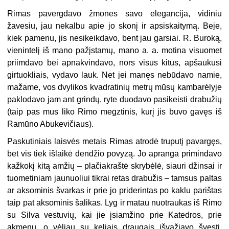
Rimas pavergdavo žmones savo elegancija, vidiniu
žavesiu, jau nekalbu apie jo skonį ir apsiskaitymą. Beje,
kiek pamenu, jis nesikeikdavo, bent jau garsiai. R. Buroką,
vienintelį iš mano pažįstamų, mano a. a. motina visuomet
priimdavo bei apnakvindavo, nors visus kitus, apšaukusi
girtuokliais, vydavo lauk. Net jei manęs nebūdavo namie,
mažame, vos dvylikos kvadratinių metrų mūsų kambarėlyje
paklodavo jam ant grindų, ryte duodavo pasikeisti drabužių
(taip pas mus liko Rimo megztinis, kurį jis buvo gavęs iš
Ramūno Abukevičiaus).
Paskutiniais laisvės metais Rimas atrodė truputį pavargęs,
bet vis tiek išlaikė dendžio povyzą. Jo apranga primindavo
kažkokį kitą amžių – plačiakraštė skrybėlė, siauri džinsai ir
tuometiniam jaunuoliui tikrai retas drabužis – tamsus paltas
ar aksominis švarkas ir prie jo priderintas po kaklu parištas
taip pat aksominis šalikas. Lyg ir matau nuotraukas iš Rimo
su Silva vestuvių, kai jie įsiamžino prie Katedros, prie
akmenų, o vėliau su keliais draugais išvažiavo švęsti.