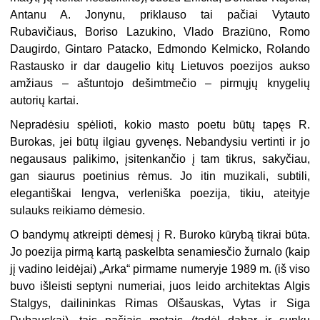
Antanu A. Jonynu, priklauso tai pačiai Vytauto
Rubavičiaus, Boriso Lazukino, Vlado Braziūno, Romo
Daugirdo, Gintaro Patacko, Edmondo Kelmicko, Rolando
Rastausko ir dar daugelio kitų Lietuvos poezijos aukso
amžiaus – aštuntojo dešimtmečio – pirmųjų knygelių
autorių kartai.
Nepradėsiu spėlioti, kokio masto poetu būtų tapęs R.
Burokas, jei būtų ilgiau gyvenęs. Nebandysiu vertinti ir jo
negausaus palikimo, įsitenkančio į tam tikrus, sakyčiau,
gan siaurus poetinius rėmus. Jo itin muzikali, subtili,
elegantiškai lengva, verleniška poezija, tikiu, ateityje
sulauks reikiamo dėmesio.
O bandymų atkreipti dėmesį į R. Buroko kūrybą tikrai būta.
Jo poezija pirmą kartą paskelbta senamiesčio žurnalo (kaip
jį vadino leidėjai) „Arka“ pirmame numeryje 1989 m. (iš viso
buvo išleisti septyni numeriai, juos leido architektas Algis
Stalgys, dailininkas Rimas Olšauskas, Vytas ir Siga