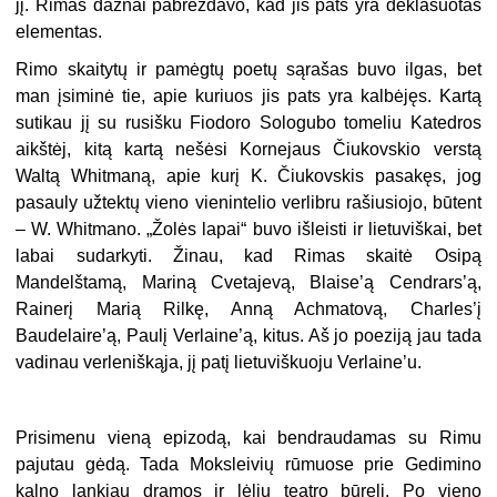
jį. Rimas dažnai pabrėždavo, kad jis pats yra deklasuotas
elementas.
Rimo skaitytų ir pamėgtų poetų sąrašas buvo ilgas, bet
man įsiminė tie, apie kuriuos jis pats yra kalbėjęs. Kartą
sutikau jį su rusišku Fiodoro Sologubo tomeliu Katedros
aikštėj, kitą kartą nešėsi Kornejaus Čiukovskio verstą
Waltą Whitmaną, apie kurį K. Čiukovskis pasakęs, jog
pasauly užtektų vieno vienintelio verlibru rašiusiojo, būtent
– W. Whitmano. „Žolės lapai“ buvo išleisti ir lietuviškai, bet
labai sudarkyti. Žinau, kad Rimas skaitė Osipą
Mandelštamą, Mariną Cvetajevą, Blaise’ą Cendrars’ą,
Rainerį Marią Rilkę, Anną Achmatovą, Charles’į
Baudelaire’ą, Paulį Verlaine’ą, kitus. Aš jo poeziją jau tada
vadinau verleniškąja, jį patį lietuviškuoju Verlaine’u.
Prisimenu vieną epizodą, kai bendraudamas su Rimu
pajutau gėdą. Tada Moksleivių rūmuose prie Gedimino
kalno lankiau dramos ir lėlių teatro būrelį. Po vieno