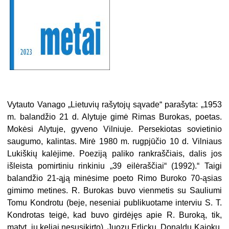
Vytauto Vanago „Lietuvių rašytojų sąvade“ parašyta: „1953
m. balandžio 21 d. Alytuje gimė Rimas Burokas, poetas.
Mokėsi Alytuje, gyveno Vilniuje. Persekiotas sovietinio
saugumo, kalintas. Mirė 1980 m. rugpjūčio 10 d. Vilniaus
Lukiškių kalėjime. Poeziją paliko rankraščiais, dalis jos
išleista pomirtiniu rinkiniu „39 eilėraščiai“ (1992).“ Taigi
balandžio 21-ąją minėsime poeto Rimo Buroko 70-ąsias
gimimo metines. R. Burokas buvo vienmetis su Sauliumi
Tomu Kondrotu (beje, neseniai publikuotame interviu S. T.
Kondrotas teigė, kad buvo girdėjęs apie R. Buroką, tik,
matyt, jų keliai nesusikirto), Juozu Erlicku, Donaldu Kajoku,