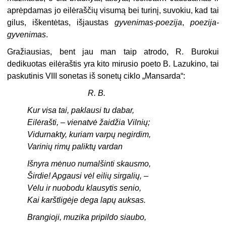
aprėpdamas jo eilėraščių visumą bei turinį, suvokiu, kad tai
gilus, iškentėtas, išjaustas
gyvenimas-poezija
,
poezija-
gyvenimas
.
Gražiausias, bent jau man taip atrodo, R. Burokui
dedikuotas eilėraštis yra kito mirusio poeto B. Lazukino, tai
paskutinis VIII sonetas iš sonetų ciklo „Mansarda“:
R. B.
Kur visa tai, paklausi tu dabar,
Eilėrašti, – vienatvė žaidžia Vilnių;
Vidurnakty, kuriam varpų negirdim,
Varinių rimų paliktų vardan
Išnyra mėnuo numalšinti skausmo,
Širdie! Apgausi vėl eilių sirgalių, –
Vėlu ir nuobodu klausytis senio,
Kai karštligėje dega lapų auksas.
Brangioji, muzika pripildo siaubo,