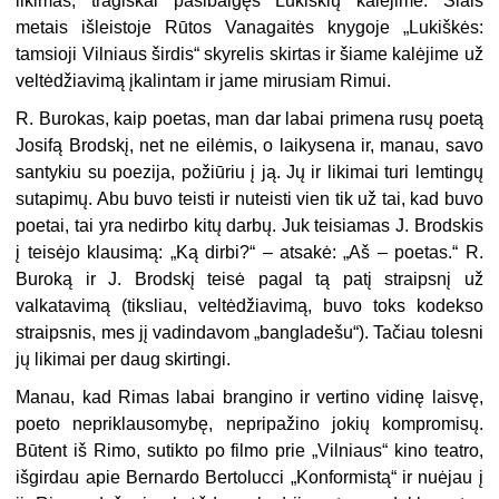
likimas, tragiškai pasibaigęs Lukiškių kalėjime. Šiais
metais išleistoje Rūtos Vanagaitės knygoje „Lukiškės:
tamsioji Vilniaus širdis“ skyrelis skirtas ir šiame kalėjime už
veltėdžiavimą įkalintam ir jame mirusiam Rimui.
R. Burokas, kaip poetas, man dar labai primena rusų poetą
Josifą Brodskį, net ne eilėmis, o laikysena ir, manau, savo
santykiu su poezija, požiūriu į ją. Jų ir likimai turi lemtingų
sutapimų. Abu buvo teisti ir nuteisti vien tik už tai, kad buvo
poetai, tai yra nedirbo kitų darbų. Juk teisiamas J. Brodskis
į teisėjo klausimą: „Ką dirbi?“ – atsakė: „Aš – poetas.“ R.
Buroką ir J. Brodskį teisė pagal tą patį straipsnį už
valkatavimą (tiksliau, veltėdžiavimą, buvo toks kodekso
straipsnis, mes jį vadindavom „bangladešu“). Tačiau tolesni
jų likimai per daug skirtingi.
Manau, kad Rimas labai brangino ir vertino vidinę laisvę,
poeto nepriklausomybę, nepripažino jokių kompromisų.
Būtent iš Rimo, sutikto po filmo prie „Vilniaus“ kino teatro,
išgirdau apie Bernardo Bertolucci „Konformistą“ ir nuėjau į