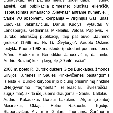
Dubauskai), tais pačiais metais (todėl dabar ir sunku
atsekti, kuri publikacija pirmesnė) pluoštas eilėraščių
išspausdintas almanacho „Sietynas“ antrame numeryje, jį
tvarkė VU absolventų kompanija – Virginijus Gasiliūnas,
Liudvikas Jakimavičius, Darius Kuolys, Vytautas V.
Landsbergis, Gediminas Mikelaitis, Valdas Papievis. R.
Buroko eilėraščių publikacijų taip pat buvo „Jaunimo
gretose“ (1989 m., Nr. 1), „Švyturyje“. Vaidoto Oškinio
leidykla Kaune 1992 m. išleido (padedant poetams Tomui
Arūnui Rudokui ir Benediktui Januševičiui, dailininkui
Andriui Braziui) kuklią knygelę „39 eilėraščiai“.
2008 m. poeto R. Buroko dukters Gitos Burokaitės, žmonos
Silvijos Kurienės ir Saulės Pinkevičienės pastangomis
išleista R. Buroko kūrybos ir jo bičiulių prisiminimų rinktinė
„(Ne)gyvenimo fragmentai“ (eilėraščiai, šviesraščiai,
sugrįžimai), skirta išėjusiems draugams – Sauliui Baltakiui,
Audriui Kukauskui, Borisui Lazukinui, Algiui (Spiritui)
Mečinskui, Oktajui, Petrui Rakauskui, Egidijui
Staponavičiui, Alvitui ir Gintarui Tauniams, Šarūnui ir