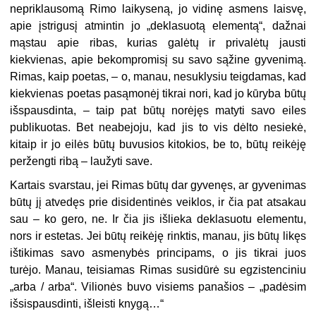
nepriklausomą Rimo laikyseną, jo vidinę asmens laisvę,
apie įstrigusį atmintin jo „deklasuotą elementą“, dažnai
mąstau apie ribas, kurias galėtų ir privalėtų jausti
kiekvienas, apie bekompromisį su savo sąžine gyvenimą.
Rimas, kaip poetas, – o, manau, nesuklysiu teigdamas, kad
kiekvienas poetas pasąmonėj tikrai nori, kad jo kūryba būtų
išspausdinta, – taip pat būtų norėjęs matyti savo eiles
publikuotas. Bet neabejoju, kad jis to vis dėlto nesiekė,
kitaip ir jo eilės būtų buvusios kitokios, be to, būtų reikėję
peržengti ribą – laužyti save.
Kartais svarstau, jei Rimas būtų dar gyvenęs, ar gyvenimas
būtų jį atvedęs prie disidentinės veiklos, ir čia pat atsakau
sau – ko gero, ne. Ir čia jis išlieka deklasuotu elementu,
nors ir estetas. Jei būtų reikėję rinktis, manau, jis būtų likęs
ištikimas savo asmenybės principams, o jis tikrai juos
turėjo. Manau, teisiamas Rimas susidūrė su egzistenciniu
„arba / arba“. Vilionės buvo visiems panašios – „padėsim
išsispausdinti, išleisti knygą…“