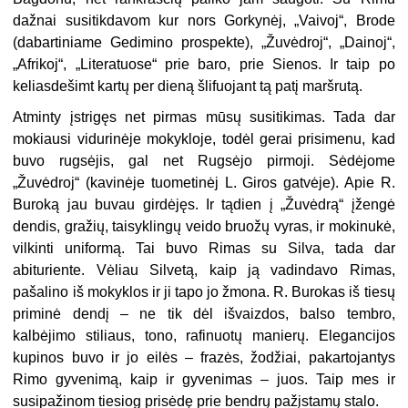
dažnai susitikdavom kur nors Gorkynėj, „Vaivoj“, Brode
(dabartiniame Gedimino prospekte), „Žuvėdroj“, „Dainoj“,
„Afrikoj“, „Literatuose“ prie baro, prie Sienos. Ir taip po
keliasdešimt kartų per dieną šlifuojant tą patį maršrutą.
Atminty įstrigęs net pirmas mūsų susitikimas. Tada dar
mokiausi vidurinėje mokykloje, todėl gerai prisimenu, kad
buvo rugsėjis, gal net Rugsėjo pirmoji. Sėdėjome
„Žuvėdroj“ (kavinėje tuometinėj L. Giros gatvėje). Apie R.
Buroką jau buvau girdėjęs. Ir tądien į „Žuvėdrą“ įžengė
dendis, gražių, taisyklingų veido bruožų vyras, ir mokinukė,
vilkinti uniformą. Tai buvo Rimas su Silva, tada dar
abituriente. Vėliau Silvetą, kaip ją vadindavo Rimas,
pašalino iš mokyklos ir ji tapo jo žmona. R. Burokas iš tiesų
priminė dendį – ne tik dėl išvaizdos, balso tembro,
kalbėjimo stiliaus, tono, rafinuotų manierų. Elegancijos
kupinos buvo ir jo eilės – frazės, žodžiai, pakartojantys
Rimo gyvenimą, kaip ir gyvenimas – juos. Taip mes ir
susipažinom tiesiog prisėdę prie bendrų pažįstamų stalo.