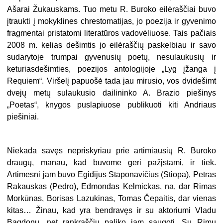
Ašarai Žukauskams. Tuo metu R. Buroko eilėraščiai buvo
įtraukti į mokyklines chrestomatijas, jo poezija ir gyvenimo
fragmentai pristatomi literatūros vadovėliuose. Tais pačiais
2008 m. kelias dešimtis jo eilėraščių paskelbiau ir savo
sudarytoje trumpai gyvenusių poetų, nesulaukusių ir
keturiasdešimties, poezijos antologijoje „Lyg įžanga į
Requiem“. Viršelį papuošė tada jau mirusio, vos dvidešimt
dvejų metų sulaukusio dailininko A. Brazio piešinys
„Poetas“, knygos puslapiuose publikuoti kiti Andriaus
piešiniai.
Niekada savęs nepriskyriau prie artimiausių R. Buroko
draugų, manau, kad buvome geri pažįstami, ir tiek.
Artimesni jam buvo Egidijus Staponavičius (Stiopa), Petras
Rakauskas (Pedro), Edmondas Kelmickas, na, dar Rimas
Morkūnas, Borisas Lazukinas, Tomas Čepaitis, dar vienas
kitas… Žinau, kad yra bendravęs ir su aktoriumi Vladu
Bagdonu, net rankraščių paliko jam saugoti. Su Rimu