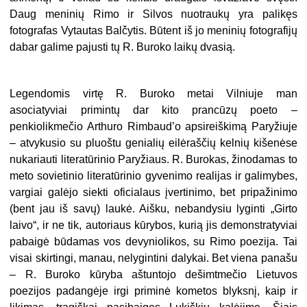
Daug meninių Rimo ir Silvos nuotraukų yra palikęs
fotografas Vytautas Balčytis. Būtent iš jo meninių fotografijų
dabar galime pajusti tų R. Buroko laikų dvasią.
Legendomis virtę R. Buroko metai Vilniuje man
asociatyviai primintų dar kito prancūzų poeto –
penkiolikmečio Arthuro Rimbaud’o apsireiškimą Paryžiuje
– atvykusio su pluoštu genialių eilėraščių kelnių kišenėse
nukariauti literatūrinio Paryžiaus. R. Burokas, žinodamas to
meto sovietinio literatūrinio gyvenimo realijas ir galimybes,
vargiai galėjo siekti oficialaus įvertinimo, bet pripažinimo
(bent jau iš savų) laukė. Aišku, nebandysiu lyginti „Girto
laivo“, ir ne tik, autoriaus kūrybos, kurią jis demonstratyviai
pabaigė būdamas vos devyniolikos, su Rimo poezija. Tai
visai skirtingi, manau, nelygintini dalykai. Bet viena panašu
– R. Buroko kūryba aštuntojo dešimtmečio Lietuvos
poezijos padangėje irgi priminė kometos blyksnį, kaip ir