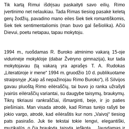
Tik kartą Rimui išdrįsau paskaityti savo eilių. Rimo
įvertinimo net nelaukiau. Tada Rimas tiesiog pasakė keletą
gerų žodžių, pavadino mano eiles šiek tiek romantiškomis,
šiek tiek sentimentaliomis (man buvo gal šešiolika). Ačiū
Dievui, poetu netapau, tapau mokytoju.
1994 m., ruošdamas R. Buroko atminimo vakarą 15-oje
vidurinėje mokykloje (dabar Žvėryno gimnazija), kur tada
mokytojavau (tą vakarą yra aprašęs T. A. Rudokas
„Literatūroje ir mene“ 1994 m. gruodžio 10 d. publikuotame
straipsnyje „Kaip aš nepažinojau Rimo Buroko“), iš Silvijos
gavau pluoštą Rimo eilėraščių, tai buvo jo ranka užrašyti
įvairūs eilėraščių variantai, su daugybe taisymų, braukymų.
Tikrų tikriausi rankraščiai, išmarginti, beje, ir jo paties
piešiniais. Man visada atrodė, kad Rimas turėjo rašyti be
jokio vargo, atrodė, kad eilėraštis kur nors „Vaivoj“ tiesiog
pats pasirašo. Juk tie tekstai tokie lengvi, elegantiški,
muzikalūs, o čia braukyta, taisyta, ieškota… Jausdamas ir