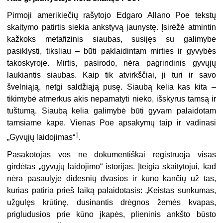
Pirmoji amerikiečių rašytojo Edgaro Allano Poe tekstų
skaitymo patirtis siekia ankstyvą jaunystę. Įsirėžė atmintin
kažkoks metafizinis siaubas, susijęs su galimybe
pasiklysti, tiksliau – būti paklaidintam mirties ir gyvybės
takoskyroje. Mirtis, pasirodo, nėra pagrindinis gyvųjų
laukiantis siaubas. Kaip tik atvirkščiai, ji turi ir savo
švelniąją, netgi saldžiąją pusę. Siaubą kelia kas kita –
tikimybė atmerkus akis nepamatyti nieko, išskyrus tamsą ir
tuštumą. Siaubą kelia galimybė būti gyvam palaidotam
tamsiame kape. Vienas Poe apsakymų taip ir vadinasi
1
„Gyvųjų laidojimas“
.
Pasakotojas vos ne dokumentiškai registruoja visas
girdėtas „gyvųjų laidojimo“ istorijas. Įteigia skaitytojui, kad
nėra pasaulyje didesnių dvasios ir kūno kančių už tas,
kurias patiria prieš laiką palaidotasis: „Keistas sunkumas,
užgulęs krūtinę, dusinantis drėgnos žemės kvapas,
prigludusios prie kūno įkapės, plieninis ankšto būsto