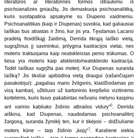
literatūros ar literatūrinės formos ištraukimu iš
psichoanalizės gniaužtų. Jis demaskuoja psichoanalitiką,
kuris susitapatina apsakyme su Diupeno vaidmeniu.
Psichoanalitikas (kaip ir Diupenas) suvokia, kad galiausiai
laiškas bus atrastas ir žino, kur jis yra. Tęsdamas Lacano
pradėtą froidiškąjį žaidimą, Derrida tikrąją laiško vietą,
sugrąžinus jį savininkui, prilygina kastracijos vietai, nes
moteris traktuojama kaip neatskleistas penio trūkumas. O
tiesa yra moteris kaip atskleisto/neatskleisto kastracija.
Todėl laiškas sugrįžta pas moterį. Kur Diupenas suranda
laišką? Jis tiksliai apibūdina vietą draugui (rašančiajam
pasakotojui): „pagaliau mano žvilgsnis, klaidžiodamas po
visą kambarį, užkliuvo už kartoninio krepšelio vizitinėms
kortelėms, kuris buvo pakabintas nešvariu mėlynu kaspinu
6
ant varinio kabliuko židinio atbrailos vidury“
. Derrida
aiškina, kad Diupenas, naudodamas psichoanalitinį
žargoną, suranda žymiklį ten, kur ir tikėjosi – didžiuliame
7
moters kūne – tarp židinio „kojų“
. Karalienė siekia