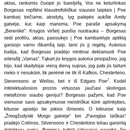
aklas, rankomis čiuopė jo bareljefą. Vos ne keturlinkas
Borgesas ropštėsi klaustrofobiškai siaurais laiptais į Poe
kambarį trečiame, atrodytų, lyg palėpės aukšte Amity
gatvėje, kur, kaip manoma, Poe parašė apsakymą
„Berenikė“. Knygos viršelį puošia nuotrauka – Borgesas
sėdi profiliu, aklas, pasisukęs į Poe kambarėlyje aptiktą
garsiojo varno iškamšą taip, tarsi jis jį regėtų. Autorius
liudija, kad Borgesas pradėjo mintinai deklamuoti Poe
eilėraštį „Varnas“. Tąkart jis knygos autoriui prisipažino, jog
bijo, kad skaitytojai vieną dieną supras, jog pats jis tartum
nieko ir nesukūrė, tik perėmė ne tik iš Kafkos, Chesterteno,
2
Stevensono ar Wellso, bet ir iš Edgaro Poe
. Kodėl
intelektualiosios prozos virtuozas jaučiasi skolingas
metafizinio siaubo genijui? Borgesas pažymi, kad Poe
vienuose savo apsakymuose meistriškai kūrė aplinkybes,
kituose apsiėjo be jokios išmonės. O tokiuose kaip
„Žmogžudystė Morgo gatvėje“ bei „Pavogtas laiškas“
pradėjo Collinso, Stivensono ir Chestertono toliau garsintą
detektyvų seriją. Borgesą turbūt labiausiai paveikė šie