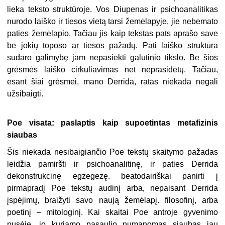
lieka teksto struktūroje. Vos Diupenas ir psichoanalitikas
nurodo laiško ir tiesos vietą tarsi žemėlapyje, jie nebemato
paties žemėlapio. Tačiau jis kaip tekstas pats aprašo save
be jokių toposo ar tiesos pažadų. Pati laiško struktūra
sudaro galimybę jam nepasiekti galutinio tikslo. Be šios
grėsmės laiško cirkuliavimas net neprasidėtų. Tačiau,
esant šiai grėsmei, mano Derrida, ratas niekada negali
užsibaigti.
Poe visata: paslaptis kaip supoetintas metafizinis
siaubas
Šis niekada nesibaigiančio Poe tekstų skaitymo pažadas
leidžia pamiršti ir psichoanalitinę, ir paties Derrida
dekonstrukcinę egzegezę. beatodairiškai panirti į
pirmapradį Poe tekstų audinį arba, nepaisant Derrida
įspėjimų, braižyti savo naują žemėlapį. filosofinį, arba
poetinį – mitologinį. Kai skaitai Poe antroje gyvenimo
pusėje, jo kuriamo pasaulio numanomas siaubas jau