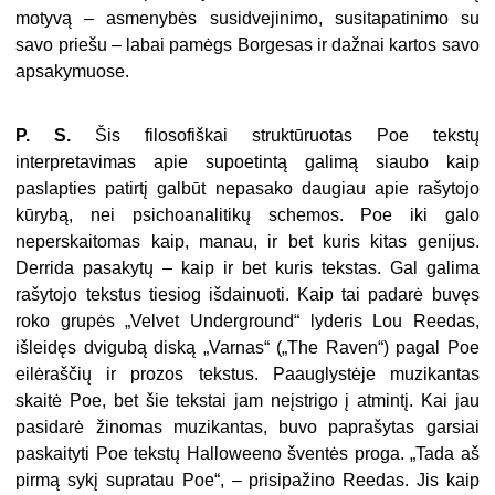
motyvą – asmenybės susidvejinimo, susitapatinimo su
savo priešu – labai pamėgs Borgesas ir dažnai kartos savo
apsakymuose.
P. S.
Šis filosofiškai struktūruotas Poe tekstų
interpretavimas apie supoetintą galimą siaubo kaip
paslapties patirtį galbūt nepasako daugiau apie rašytojo
kūrybą, nei psichoanalitikų schemos. Poe iki galo
neperskaitomas kaip, manau, ir bet kuris kitas genijus.
Derrida pasakytų – kaip ir bet kuris tekstas. Gal galima
rašytojo tekstus tiesiog išdainuoti. Kaip tai padarė buvęs
roko grupės „Velvet Underground“ lyderis Lou Reedas,
išleidęs dvigubą diską „Varnas“ („The Raven“) pagal Poe
eilėraščių ir prozos tekstus. Paauglystėje muzikantas
skaitė Poe, bet šie tekstai jam neįstrigo į atmintį. Kai jau
pasidarė žinomas muzikantas, buvo paprašytas garsiai
paskaityti Poe tekstų Halloweeno šventės proga. „Tada aš
pirmą sykį supratau Poe“, – prisipažino Reedas. Jis kaip