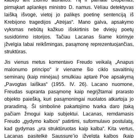
pirmąkart aplankęs ministro D. namus. Vėliau detektyvas
laišką išvogė, vietoj jo palikęs poetinę sentenciją iš
Krebijono tragedijos „Atrėjas“. Mano galva, apsakymo
vyksmas nebūtų kažkuo išskirtinis be dviejų poetų
susidūrimo istorijos. Tačiau Lacanas šiame kūrinyje
įžvelgia labai reikšmingas, pasąmonę reprezentuojančias,
struktūras.
Jis vienus metus komentavo Freudo veikalą „Anapus
malonumo principo“ ir viename šio ciklo savaitinių
seminarų (kaip minėjau) smulkiau aptarė Poe apsakymą
„Pavogtas laiškas“ (1955. IV. 26). Lacano nuomone,
Freudas supranta pasąmonę kaip negrįžtamai prarasto
objekto paiešką, kuri pasąmoningai nuolatos atkartoja jo
praradimą. Ši simbolinė pakartojimo tvarka daro įtaką
pačiam žmogui kaip subjektui. Lacanas, remdamasis
Freudo „gydymo kalbos“ patirtimi, suformulavo postulatą,
kad gydymas „yra struktūruotas kaip kalba“. Kita vertus,
Lacanas pasitelkė Saussure’io įžvelgtą kalbos (kaip