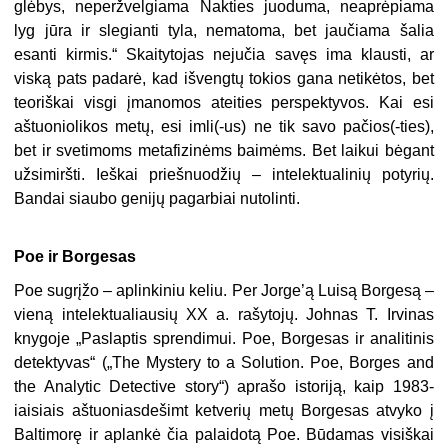
glėbys, neperžvelgiama Nakties juoduma, neaprėpiama
lyg jūra ir slegianti tyla, nematoma, bet jaučiama šalia
esanti kirmis.“ Skaitytojas nejučia savęs ima klausti, ar
viską pats padarė, kad išvengtų tokios gana netikėtos, bet
teoriškai visgi įmanomos ateities perspektyvos. Kai esi
aštuoniolikos metų, esi imli(-us) ne tik savo pačios(-ties),
bet ir svetimoms metafizinėms baimėms. Bet laikui bėgant
užsimiršti. Ieškai priešnuodžių – intelektualinių potyrių.
Bandai siaubo genijų pagarbiai nutolinti.
Poe ir Borgesas
Poe sugrįžo – aplinkiniu keliu. Per Jorge’ą Luisą Borgesą –
vieną intelektualiausių XX a. rašytojų. Johnas T. Irvinas
knygoje „Paslaptis sprendimui. Poe, Borgesas ir analitinis
detektyvas“ („The Mystery to a Solution. Poe, Borges and
the Analytic Detective story“) aprašo istoriją, kaip 1983-
iaisiais aštuoniasdešimt ketverių metų Borgesas atvyko į
Baltimorę ir aplankė čia palaidotą Poe. Būdamas visiškai