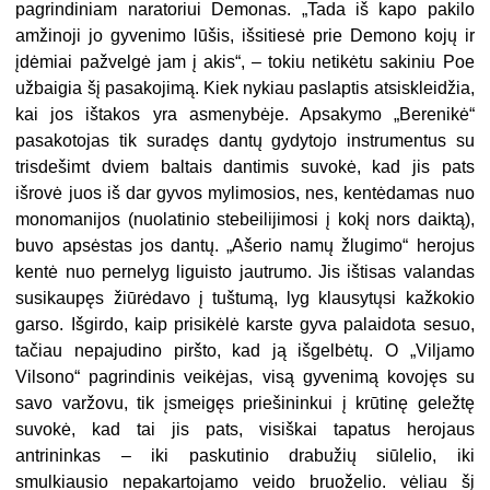
pagrindiniam naratoriui Demonas. „Tada iš kapo pakilo
amžinoji jo gyvenimo lūšis, išsitiesė prie Demono kojų ir
įdėmiai pažvelgė jam į akis“, – tokiu netikėtu sakiniu Poe
užbaigia šį pasakojimą. Kiek nykiau paslaptis atsiskleidžia,
kai jos ištakos yra asmenybėje. Apsakymo „Berenikė“
pasakotojas tik suradęs dantų gydytojo instrumentus su
trisdešimt dviem baltais dantimis suvokė, kad jis pats
išrovė juos iš dar gyvos mylimosios, nes, kentėdamas nuo
monomanijos (nuolatinio stebeilijimosi į kokį nors daiktą),
buvo apsėstas jos dantų. „Ašerio namų žlugimo“ herojus
kentė nuo pernelyg liguisto jautrumo. Jis ištisas valandas
susikaupęs žiūrėdavo į tuštumą, lyg klausytųsi kažkokio
garso. Išgirdo, kaip prisikėlė karste gyva palaidota sesuo,
tačiau nepajudino piršto, kad ją išgelbėtų. O „Viljamo
Vilsono“ pagrindinis veikėjas, visą gyvenimą kovojęs su
savo varžovu, tik įsmeigęs priešininkui į krūtinę geležtę
suvokė, kad tai jis pats, visiškai tapatus herojaus
antrininkas – iki paskutinio drabužių siūlelio, iki
smulkiausio nepakartojamo veido bruoželio. vėliau šį