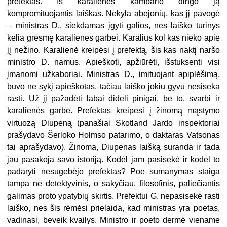
prefektas. Iš karalienės kambario dingo ją
kompromituojantis laiškas. Nekyla abejonių, kas jį pavogė
– ministras D., siekdamas įgyti galios, nes laiško turinys
kelia grėsmę karalienės garbei. Karalius kol kas nieko apie
jį nežino. Karalienė kreipėsi į prefektą, šis kas naktį naršo
ministro D. namus. Apieškoti, apžiūrėti, išstuksenti visi
įmanomi užkaboriai. Ministras D., imituojant apiplėšimą,
buvo ne sykį apieškotas, tačiau laiško jokiu gyvu nesiseka
rasti. Už jį pažadėti labai dideli pinigai, be to, svarbi ir
karalienės garbė. Prefektas kreipėsi į žinomą mąstymo
virtuozą Diupeną (panašiai Skotland Jardo inspektoriai
prašydavo Šerloko Holmso patarimo, o daktaras Vatsonas
tai aprašydavo). Žinoma, Diupenas laišką suranda ir tada
jau pasakoja savo istoriją. Kodėl jam pasisekė ir kodėl to
padaryti nesugebėjo prefektas? Poe sumanymas staiga
tampa ne detektyvinis, o sakyčiau, filosofinis, paliečiantis
galimas proto ypatybių skirtis. Prefektui G. nepasisekė rasti
laiško, nes šis rėmėsi prielaida, kad ministras yra poetas,
vadinasi, beveik kvailys. Ministro ir poeto dermė viename