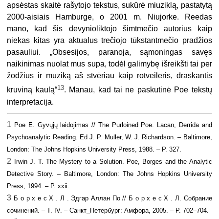
apsėstas skaitė rašytojo tekstus, sukūrė miuziklą, pastatytą
2000-aisiais Hamburge, o 2001 m. Niujorke. Reedas
mano, kad šis devynioliktojo šimtmečio autorius kaip
niekas kitas yra aktualus trečiojo tūkstantmečio pradžios
pasauliui. „Obsesijos, paranoja, sąmoningas savęs
naikinimas nuolat mus supa, todėl galimybę išreikšti tai per
žodžius ir muziką aš stvėriau kaip rotveileris, draskantis
13
kruviną kaulą“
. Manau, kad tai ne paskutinė Poe tekstų
interpretacija.
1
Poe E. Gyvųjų laidojimas // The Purloined Poe. Lacan, Derrida and
Psychoanalytic Reading. Ed J. P. Muller, W. J. Richardson. – Baltimore,
London: The Johns Hopkins University Press, 1988. – P. 327.
2
Irwin J. T. The Mystery to a Solution. Poe, Borges and the Analytic
Detective Story. – Baltimore, London: The Johns Hopkins University
Press, 1994. – P.
x
xii.
3
Б о р x е с X . Л . Эдгар Аллан По // Б о р x е с X . Л. Собрание
сочинений. – T. IV. – Санкт_Петербург: Амфора, 2005. – P. 702–704.