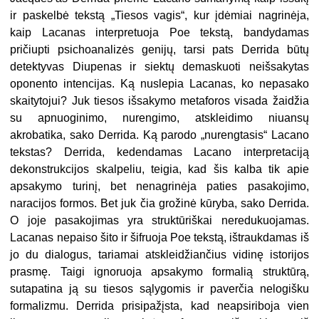
ir paskelbė tekstą „Tiesos vagis“, kur įdėmiai nagrinėja,
kaip Lacanas interpretuoja Poe tekstą, bandydamas
pričiupti psichoanalizės genijų, tarsi pats Derrida būtų
detektyvas Diupenas ir siektų demaskuoti neišsakytas
oponento intencijas. Ką nuslepia Lacanas, ko nepasako
skaitytojui? Juk tiesos išsakymo metaforos visada žaidžia
su apnuoginimo, nurengimo, atskleidimo niuansų
akrobatika, sako Derrida. Ką parodo „nurengtasis“ Lacano
tekstas? Derrida, kedendamas Lacano interpretaciją
dekonstrukcijos skalpeliu, teigia, kad šis kalba tik apie
apsakymo turinį, bet nenagrinėja paties pasakojimo,
naracijos formos. Bet juk čia grožinė kūryba, sako Derrida.
O joje pasakojimas yra struktūriškai neredukuojamas.
Lacanas nepaiso šito ir šifruoja Poe tekstą, ištraukdamas iš
jo du dialogus, tariamai atskleidžiančius vidinę istorijos
prasmę. Taigi ignoruoja apsakymo formalią struktūrą,
sutapatina ją su tiesos sąlygomis ir paverčia nelogišku
formalizmu. Derrida prisipažįsta, kad neapsiriboja vien