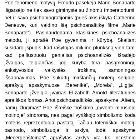
Poe fenomeno motyvų. Freudo pasekėja Marie Bonaparte
išgarsėjo ne tiek savo giminyste su žinomu imperatoriumi,
bet ir savo psichobiografijomis (prieš akis iškyla Catherine
Deneuve, kuri vaidino šią psichoanalitikę filme „Marie
Bonaparte“). Pasinaudodama klasikinės psichoanalizės
metodu, ji aprašė Poe gyvenimą ir kūrybą. Skaitant
susidaro įspūdis, kad rašytojas miklino plunksną vien tam,
kad pailiustruotų genialias psichoanalizės išradėjo
įžvalgas, teigiančias, jog kūryba tėra pasąmoningų
ankstyvosios vaikystės troškimų sąmoningas
išsapnavimas. Poe sukurtų mirštančių moterų serijoje,
aprašytų apsakymuose „Berenikė“, „Morela“, „Ligija“,
Bonaparte įžvelgia įvairias Elizabeth Arnold literatūrinės
apraiškos formas. Anot psichoanalitikės, apsakyme „Ašerių
namų žlugimas“ Poe išreiškė troškimo „gyventi mirusioje
motinoje“ sindromą, nes pagal vyriškojo simbolizmo kodą
moteris reprezentuoja pastatą. Tačiau totemiškai moterį,
pasirodo, simbolizuoja ir arklys, todėl apsakyme
„Mecergenšteinas“ aprašytas arklys yra tik incestinio