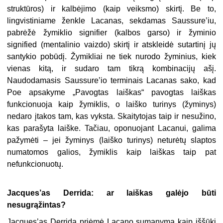
struktūros) ir kalbėjimo (kaip veiksmo) skirtį. Be to,
lingvistiniame ženkle Lacanas, sekdamas Saussure’iu,
pabrėžė žymiklio signifier (kalbos garso) ir žyminio
signified (mentalinio vaizdo) skirtį ir atskleidė sutartinį jų
santykio pobūdį. Žymikliai ne tiek nurodo žyminius, kiek
vienas kitą, ir sudaro tam tikrą kombinacijų ašį.
Naudodamasis Saussure’io terminais Lacanas sako, kad
Poe apsakyme „Pavogtas laiškas“ pavogtas laiškas
funkcionuoja kaip žymiklis, o laiško turinys (žyminys)
nedaro įtakos tam, kas vyksta. Skaitytojas taip ir nesužino,
kas parašyta laiške. Tačiau, oponuojant Lacanui, galima
pažymėti – jei žyminys (laiško turinys) neturėtų slaptos
numatomos galios, žymiklis kaip laiškas taip pat
nefunkcionuotų.
Jacques’as Derrida: ar laiškas galėjo būti
nesugrąžintas?
Jacques’as Derrida priėmė Lacano sumanymą kaip iššūkį