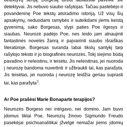
detektyvai. Jis nebuvo siaubo rašytojas. Tačiau pastebėjo ir
povandeninę Poe tekstų atsiradimo istoriją. Už visų šių
apsakymų, neduodami ramybės ir suteikdami jiems keistą
gyvenimą, sako Borgesas, slypi paties Poe ilgesys ir
siaubas. Neurozė padėjo Poe, nes leido jam atnaujinti
fantastinės novelės žanrą ir paįvairinti siaubo išraiškas
literatūroje. Borgesas suranda labai tikslų santykį tarp
rašytojo teksto ir jo biografinės neurozės. Tokį siejimo būdą
pavadino ir neleistinu, ir teisėtu. Jis neleistinas, jei nuoroda
į neurozę bandoma nuvertinti ir užbraukti tai, kas parašyta.
Jis teisėtas, jei nuoroda į neurozę leidžia geriau suprasti
3
tai, kas parašyta
.
Ar Poe prašėsi Marie Bonaparte terapijos?
Neurozės Borgeso nei intrigavo, nei domino. Jam buvo
įdomus tiktai Poe. Neurozių žinovo Sigmundo Freudo
pasekėjai psichoanalitikai įžvelgė nemažai jiems įdomių