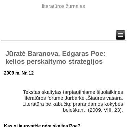
literatūros žurnalas
Jūratė Baranova. Edgaras Poe:
kelios perskaitymo strategijos
2009 m. Nr. 12
Tekstas skaitytas tarptautiniame šiuolaikinės
literatūros forume Jurbarke „Šiaurės vasara.
Literatūra be kabučių: prarandamos kokybės
beieškant“ (2009. VIII. 23).
Kas gi jaunystėje nėra skaitęs Poe?