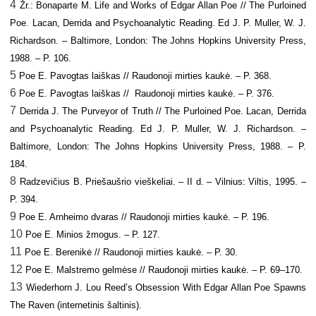
4
Žr.: Bonaparte M. Life and Works of Edgar Allan Poe // The Purloined
Poe. Lacan, Derrida and Psychoanalytic Reading. Ed J. P. Muller, W. J.
Richardson. – Baltimore, London: The Johns Hopkins University Press,
1988. – P. 106.
5
Poe E. Pavogtas laiškas // Raudonoji mirties kaukė. – P. 368.
6
Poe E. Pavogtas laiškas // Raudonoji mirties kaukė. – P. 376.
7
Derrida J. The Purveyor of Truth // The Purloined Poe. Lacan, Derrida
and Psychoanalytic Reading. Ed J. P. Muller, W. J. Richardson. –
Baltimore, London: The Johns Hopkins University Press, 1988. – P.
184.
8
Radzevičius B. Priešaušrio vieškeliai. – II d. – Vilnius: Viltis, 1995. –
P. 394.
9
Poe E. Arnheimo dvaras // Raudonoji mirties kaukė. – P. 196.
10
Poe E. Minios žmogus. – P. 127.
11
Poe E. Berenikė // Raudonoji mirties kaukė. – P. 30.
12
Poe E. Malstremo gelmėse // Raudonoji mirties kaukė. – P. 69–170.
13
Wiederhorn J. Lou Reed’s Obsession With Edgar Allan Poe Spawns
The Raven (internetinis šaltini
s).