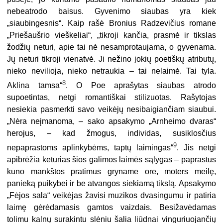
nebeatrodo baisus. Gyvenimo siaubas yra kiek
„siaubingesnis“. Kaip rašė Bronius Radzevičius romane
„Priešaušrio vieškeliai“, „tikroji kančia, prasmė ir tikslas
žodžių neturi, apie tai nė nesamprotaujama, o gyvenama.
Jų neturi tikroji vienatvė. Ji nežino jokių poetiškų atributų,
nieko nevilioja, nieko netraukia – tai nelaimė. Tai tyla.
8
Aklina tamsa“
. O Poe aprašytas siaubas atrodo
supoetintas, netgi romantiškai stilizuotas. Rašytojas
nesiekia pasmerkti savo veikėjų nesibaigiančiam siaubui.
„Nėra neįmanoma, – sako apsakymo „Arnheimo dvaras“
herojus, – kad žmogus, individas, susiklosčius
9
nepaprastoms aplinkybėms, taptų laimingas“
. Jis netgi
apibrėžia keturias šios galimos laimės sąlygas – paprastus
kūno mankštos pratimus gryname ore, moters meilę,
panieką puikybei ir be atvangos siekiamą tikslą. Apsakymo
„Fėjos sala“ veikėjas žavisi muzikos dvasingumu ir patiria
laimę gėrėdamasis gamtos vaizdais. Besižavėdamas
tolimu kalnų surakintu slėniu šalia liūdnai vinguriuojančių