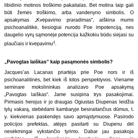
libidinio motinos troškimo pakaitalas. Bet motina taip gali
būti žemės troškimo, arba vandenyno simbolis. O
apsakymas „Kvėpavimo praradimas“, aiškina mums
psichoanalitikė, tiesiogiai nurodo Poe impotenciją, nes
daugelio vyrų sąmonėje potencija kažkokiu būdu siejasi su
4
plaučiais ir kvėpavimu
.
„
Pavogtas laiškas“ kaip pasąmonės simbolis?
Jacques’as Lacanas priartėja prie Poe nors ir iš
psichoanalitinės, bet kiek iš kitos perspektyvos. Viename
seminare mokslininkas analizavo Poe apsakymą
„Pavogtas laiškas“. Jame susipina trys pasakojimai.
Pirmasis herojus ir jo draugas Ogiustas Diupenas leidžia
tylų vakarą, stebėdami kambaryje besiraitančius dūmus, t.
y. kiekvienas paskendęs savo apmąstymuose. Pasirodo
policijos prefektas, atėjęs pasitarti su Diupenu dėl
nesėkmingai vykstančio tyrimo. Dabar jau pasakoja