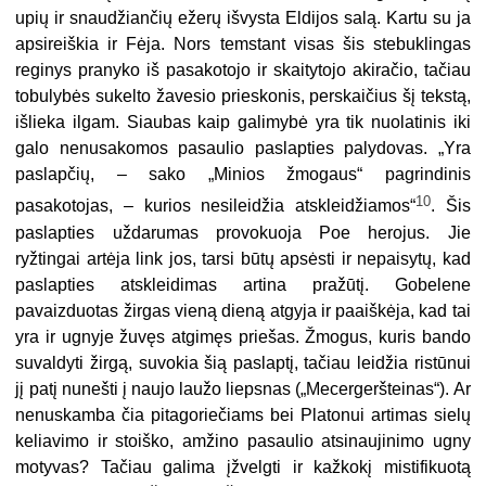
upių ir snaudžiančių ežerų išvysta Eldijos salą. Kartu su ja
apsireiškia ir Fėja. Nors temstant visas šis stebuklingas
reginys pranyko iš pasakotojo ir skaitytojo akiračio, tačiau
tobulybės sukelto žavesio prieskonis, perskaičius šį tekstą,
išlieka ilgam. Siaubas kaip galimybė yra tik nuolatinis iki
galo nenusakomos pasaulio paslapties palydovas. „Yra
paslapčių, – sako „Minios žmogaus“ pagrindinis
10
pasakotojas, – kurios nesileidžia atskleidžiamos“
. Šis
paslapties uždarumas provokuoja Poe herojus. Jie
ryžtingai artėja link jos, tarsi būtų apsėsti ir nepaisytų, kad
paslapties atskleidimas artina pražūtį. Gobelene
pavaizduotas žirgas vieną dieną atgyja ir paaiškėja, kad tai
yra ir ugnyje žuvęs atgimęs priešas. Žmogus, kuris bando
suvaldyti žirgą, suvokia šią paslaptį, tačiau leidžia ristūnui
jį patį nunešti į naujo laužo liepsnas („Mecergeršteinas“). Ar
nenuskamba čia pitagoriečiams bei Platonui artimas sielų
keliavimo ir stoiško, amžino pasaulio atsinaujinimo ugny
motyvas? Tačiau galima įžvelgti ir kažkokį mistifikuotą