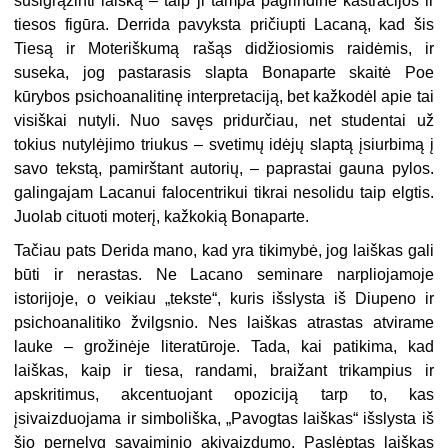
susigrąžinti laišką – taip ji tampa pagrindine kastracijos ir
tiesos figūra. Derrida pavyksta pričiupti Lacaną, kad šis
Tiesą ir Moteriškumą rašąs didžiosiomis raidėmis, ir
suseka, jog pastarasis slapta Bonaparte skaitė Poe
kūrybos psichoanalitinę interpretaciją, bet kažkodėl apie tai
visiškai nutyli. Nuo savęs pridurčiau, net studentai už
tokius nutylėjimo triukus – svetimų idėjų slaptą įsiurbimą į
savo tekstą, pamirštant autorių, – paprastai gauna pylos.
galingajam Lacanui falocentrikui tikrai nesolidu taip elgtis.
Juolab cituoti moterį, kažkokią Bonaparte.
Tačiau pats Derida mano, kad yra tikimybė, jog laiškas gali
būti ir nerastas. Ne Lacano seminare narpliojamoje
istorijoje, o veikiau „tekste“, kuris išslysta iš Diupeno ir
psichoanalitiko žvilgsnio. Nes laiškas atrastas atvirame
lauke – grožinėje literatūroje. Tada, kai patikima, kad
laiškas, kaip ir tiesa, randami, braižant trikampius ir
apskritimus, akcentuojant opoziciją tarp to, kas
įsivaizduojama ir simboliška, „Pavogtas laiškas“ išslysta iš
šio pernelyg savaiminio akivaizdumo. Paslėptas laiškas