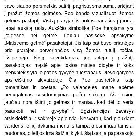
savo siaubo persmelktą patirtį, pagrįstą smalsumu, artėjant
į pražūtį žemės gelmėse. Poe bando vizualizuoti žemės
gelmės paslaptį. Viską praryjantis polius panašus į juodą,
labai aukštą uolą. Aukščio simbolika Poe herojams yra
įtaigesnė nei gelmė. Labiau pasisekė apsakymo
„Malstremo gelmė“ pasakotojui. Jis taip pat buvo priartėjęs
prie prarajos, perveriančios visą Žemės rutulį, tačiau
išsigelbėjo. Netgi suvokdamas, jog artėja į pražūtį,
pasakotojas mąstė apie tokios mirties didybę ir koks
menkniekis yra jo paties gyvybė nuostabaus Dievo galybės
apsireiškimo akivaizdoje. Čia Poe pasireiškia kaip
romantikas ir poetas. „Po valandėlės mane apėmė
nenugalimas susidomėjimas pačiu sūkuriu. Aš tiesiog
jaučiau norą ištirti jo gelmes ir maniau, kad dėl to verta
12
paaukoti net ir gyvybę“
. Egzistencijos žavesys
atsiskleidžia ir sakmėje apie tylą. Nesvarbu, kad plaukiant
vandens lelijų dykuma mėnulis tampa grėsmingai tamsiai
raudonas, o lelijos ima šaižiai klykti. šią istoriją papasakojo