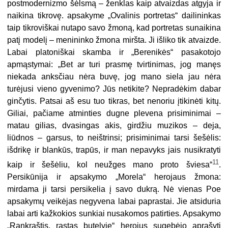
postmodernizmo šėlsmą – ženklas kaip atvaizdas atgyja ir
naikina tikrovę. apsakyme „Ovalinis portretas“ dailininkas
taip tikroviškai nutapo savo žmoną, kad portretas sunaikina
patį modelį – menininko žmona miršta. Ji išliko tik atvaizde.
Labai platoniškai skamba ir „Berenikės“ pasakotojo
apmąstymai: „Bet ar turi prasmę tvirtinimas, jog manęs
niekada anksčiau nėra buvę, jog mano siela jau nėra
turėjusi vieno gyvenimo? Jūs netikite? Nepradėkim dabar
ginčytis. Patsai aš esu tuo tikras, bet nenoriu įtikinėti kitų.
Giliai, pačiame atminties dugne plevena prisiminimai –
matau gilias, dvasingas akis, girdžiu muzikos – deja,
liūdnos – garsus, to neištrinsi; prisiminimai tarsi šešėlis:
išdrikę ir blankūs, trapūs, ir man nepavyks jais nusikratyti
11
kaip ir šešėliu, kol neužges mano proto šviesa“
.
Persikūnija ir apsakymo „Morela“ herojaus žmona:
mirdama ji tarsi persikelia į savo dukrą. Nė vienas Poe
apsakymų veikėjas negyvena labai paprastai. Jie atsiduria
labai arti kažkokios sunkiai nusakomos patirties. Apsakymo
„Rankraštis, rastas butelyje“ herojus sugebėjo aprašyti