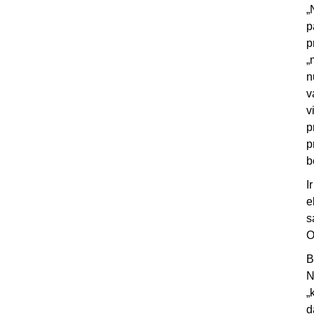
„
p
p
„
n
v
v
p
p
b
I
e
s
O
B
N
„
d