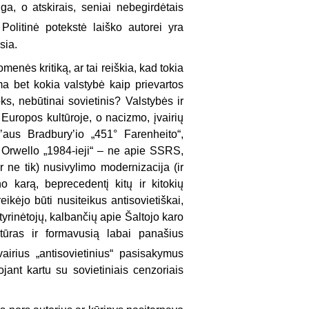
a, o atskirais, seniai nebegirdėtais
Politinė potekstė laiško autorei yra
sia.
enės kritiką, ar tai reiškia, kad tokia
ama bet kokia valstybė kaip prievartos
ks, nebūtinai sovietinis? Valstybės ir
is Europos kultūroje, o nacizmo, įvairių
yʼaus Bradburyʼio „451° Farenheito“,
 Orwello „1984-ieji“ – ne apie SSRS,
ir ne tik) nusivylimo modernizacija (ir
 karą, beprecedentį kitų ir kitokių
ikėjo būti nusiteikus antisovietiškai,
yrinėtojų, kalbančių apie Šaltojo karo
ltūras ir formavusią labai panašius
vairius „antisovietinius“ pasisakymus
ojant kartu su sovietiniais cenzoriais