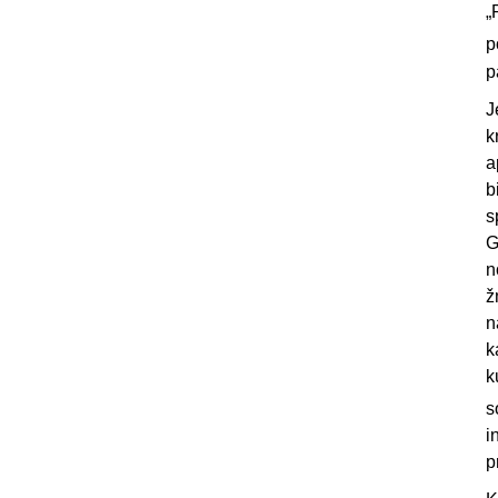
„
p
p
J
k
a
b
s
G
n
ž
n
k
k
s
i
p