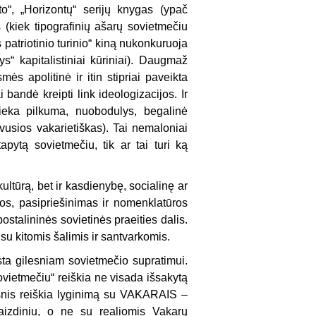
ito“, „Horizontų“ serijų knygas (ypač
s (kiek tipografinių ašarų sovietmečiu
s patriotinio turinio“ kiną nukonkuruoja
s“ kapitalistiniai kūriniai). Daugmaž
ės apolitinė ir itin stipriai paveikta
 bandė kreipti link ideologizacijos. Ir
 lieka pilkuma, nuobodulys, begalinė
avusios vakarietiškas). Tai nemaloniai
pytą sovietmečiu, tik ar tai turi ką
k kultūrą, bet ir kasdienybę, socialinę ar
ijos, pasipriešinimas ir nomenklatūros
ostalininės sovietinės praeities dalis.
 su kitomis šalimis ir santvarkomis.
ksta gilesniam sovietmečio supratimui.
ovietmečiu“ reiškia ne visada išsakytą
gsnis reiškia lyginimą su VAKARAIS –
aizdiniu, o ne su realiomis Vakarų