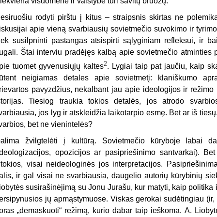
iekviena visuomenė ir valstybė turi savitų bruožų.
esiruošiu rodyti pirštu į kitus – straipsnis skirtas ne polemika
iskusijai apie vieną svarbiausių sovietmečio suvokimo ir tyri
iek susilpninti pastangas atsispirti sąlyginiam refleksui, ir b
ugali. Štai interviu pradėjęs kalbą apie sovietmečio atminties
2
pie tuomet gyvenusiųjų kaltes
. Lygiai taip pat jaučiu, kaip 
ūtent neigiamas detales apie sovietmetį: klaniškumo apr
rievartos pavyzdžius, nekalbant jau apie ideologijos ir režimo 
storijas. Tiesiog traukia tokios detalės, jos atrodo svarbi
varbiausia, jos lyg ir atskleidžia laikotarpio esmę. Bet ar iš tiesų
varbios, bet ne vienintelės?
alima žvilgtelėti į kultūrą. Sovietmečio kūryboje labai d
ideologizacijos, opozicijos ar pasipriešinimo santvarkai). Be
itokios, visai neideologinės jos interpretacijos. Pasipriešinim
alis, ir gal visai ne svarbiausia, daugelio autorių kūrybinių si
iobytės susirašinėjimą su Jonu Jurašu, kur matyti, kaip politika
ersipynusios jų apmąstymuose. Viskas gerokai sudėtingiau (ir, 
oras „demaskuoti“ režimą, kurio dabar taip ieškoma. A. Liobyt