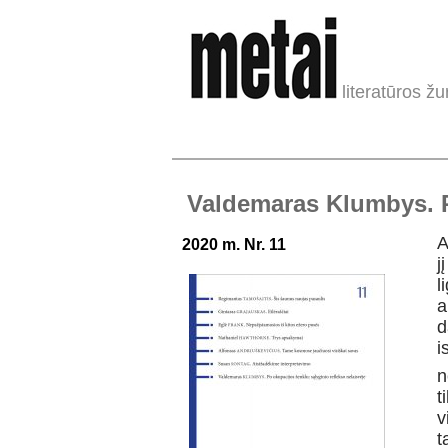
literatūros žu
Valdemaras Klumbys. Po
A
2020 m. Nr. 11
j
l
a
d
i
n
t
v
t