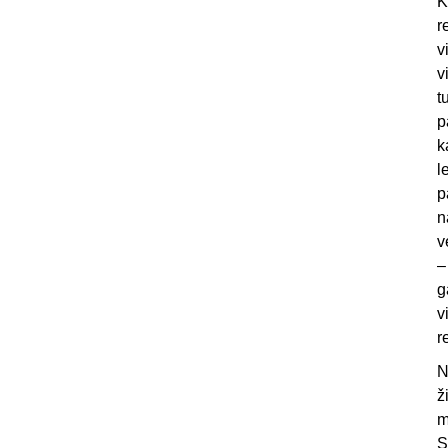
K
r
v
v
t
p
k
l
p
n
v
–
g
v
r
N
ž
m
S