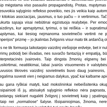
aip mėgstama viso pasaulio propagandistų. Protas, mąstymas t
esuvokia sąlyginio reflekso poveikio, nes jis veikia kaip autom
r kitokias asociacijas, jausmus, o tuo pačiu – ir vertinimus. Tači
ukurta sąsaja visai nebūtinai egzistuoja realybėje. Per emoci
aizdinys, kur apmąstymui, tyrimui, o tai reiškia – ir supratimu
ąstymas, kai tiesiog neįmanoma sovietmečio vertinti ne pe
mperijos“ prizmę – jo įkalintas žvilgsnis visur mato tik ardančią o
is ne tik formuoja laikotarpio vaizdinį viešojoje erdvėje, bet ir nu
yrimų pobūdį bei išvadas, nes suvaržo fantaziją ir empatiją, būt
nterpretacinės įvairovės. Taip dingsta žmonių elgsenų bei 
usikirtimai, neatitikimai, labai įvairūs visuomenės ir valstybės
uvusios tikrovės vaizdinį: sovietmetis buvo daug įvairesnis, j
egalima suvesti vien į neigiamus dalykus, ypač kai kalbame apie 
au gana ryškiai matyti, kad mokslininkai nebeišsitenka okup
šsipainioti iš jų, atsisakyti sąlyginio reflekso nėra paprast
astangų siekiant nugalėti žvilgsnį į sovietmetį kaip į ypatingą,
itaip nei „normaliose“ šalyse. Išsipainiojimas, žinoma, nere