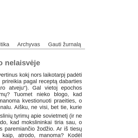
itika
Archyvas
Gauti žurnalą
o nelaisvėje
vertinus kokį nors laikotarpį padėti
ai prireikia pagal receptą dabarties
aro atveju“). Gal vietoj epochos
kimų? Tuomet nieko blogo, kad
manoma kvestionuoti praeities, o
alu. Aišku, ne visi, bet tie, kurie
linių tyrimų apie sovietmetį (ir ne
rodo, kad mokslininkai tiria sau, o
 paremiančio žodžio. Ar iš tiesų
ę, kaip, atrodo, manoma? Kodėl