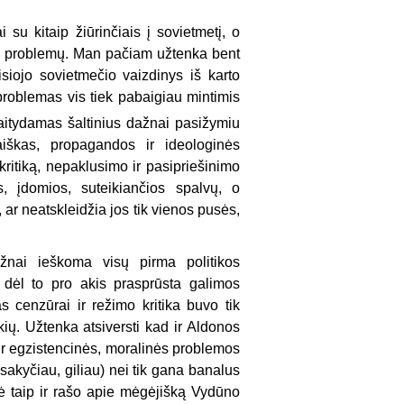
i su kitaip žiūrinčiais į sovietmetį, o
mo problemų. Man pačiam užtenka bent
aisiojo sovietmečio vaizdinys iš karto
 problemas vis tiek pabaigiau mintimis
skaitydamas šaltinius dažnai pasižymiu
aiškas, propagandos ir ideologinės
kritiką, nepaklusimo ir pasipriešinimo
os, įdomios, suteikiančios spalvų, o
, ar neatskleidžia jos tik vienos pusės,
ažnai ieškoma visų pirma politikos
t dėl to pro akis prasprūsta galimos
as cenzūrai ir režimo kritika buvo tik
ekių. Užtenka atsiversti kad ir Aldonos
 ir egzistencinės, moralinės problemos
sakyčiau, giliau) nei tik gana banalus
ė taip ir rašo apie mėgėjišką Vydūno