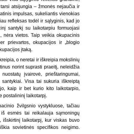
arsi atsijungia – žmonės nejaučia ir
atinis impulsas, sukeliantis vienokias
au refleksas todėl ir sąlyginis, kad jo
nį santykį su laikotarpiu formuojasi
i, nėra vietos. Taip veikia okupacinis
r prievartos, okupacijos ir „blogio
kupacijos įtaką.
kreipia, o neretai ir iškreipia mokslinių
inus norint suprasti praeitį, neleidžia
nuostatų įvairovė, prieštaringumai,
 santykiai. Visa tai sukuria iškreiptą
o, kaip ir bet kurio kito laikotarpio,
postalininį laikotarpį.
acinio žvilgsnio vystykluose, tačiau
a, iš esmės tai reikalauja sąmoningų
 išskirtinį laikotarpį, kur viskas buvo
iškia sovietinės specifikos neigimo.