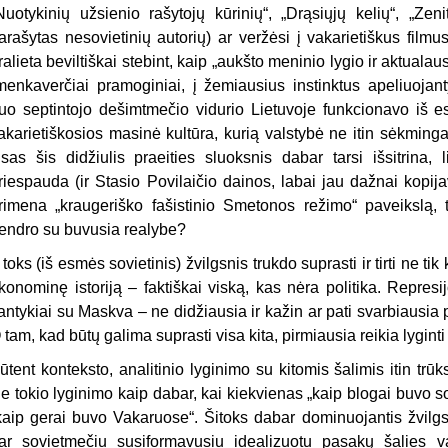
Nuotykinių užsienio rašytojų kūrinių“, „Drąsiųjų kelių“, „Zen
arašytas nesovietinių autorių) ar veržėsi į vakarietiškus filmu
ralieta beviltiškai stebint, kaip „aukšto meninio lygio ir aktualau
menkaverčiai pramoginiai, į žemiausius instinktus apeliuojanty
uo septintojo dešimtmečio vidurio Lietuvoje funkcionavo iš esm
akarietiškosios masinė kultūra, kurią valstybė ne itin sėkmingai
isas šis didžiulis praeities sluoksnis dabar tarsi išsitrina,
riespauda (ir Stasio Povilaičio dainos, labai jau dažnai kopij
rimena „kraugeriško fašistinio Smetonos režimo“ paveikslą, ta
endro su buvusia realybe?
r toks (iš esmės sovietinis) žvilgsnis trukdo suprasti ir tirti ne ti
konominę istoriją – faktiškai viską, kas nėra politika. Repres
antykiai su Maskva – ne didžiausia ir kažin ar pati svarbiausia p
 tam, kad būtų galima suprasti visa kita, pirmiausia reikia lyginti
ūtent konteksto, analitinio lyginimo su kitomis šalimis itin trū
e tokio lyginimo kaip dabar, kai kiekvienas „kaip blogai buvo s
kaip gerai buvo Vakaruose“. Šitoks dabar dominuojantis žvil
ar sovietmečiu susiformavusiu idealizuotu pasakų šalies v