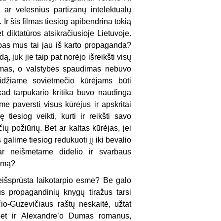
ar vėlesnius partizanų intelektualų
Ir šis filmas tiesiog apibendrina tokią
et diktatūros atsikračiusioje Lietuvoje.
o pas mus tai jau iš karto propaganda?
 juk jie taip pat norėjo išreikšti visų
emas, o valstybės spaudimas nebuvo
eidžiame sovietmečio kūrėjams būti
kad tarpukario kritika buvo naudinga
e paversti visus kūrėjus ir apskritai
iesiog veikti, kurti ir reikšti savo
ų požiūrių. Bet ar kaltas kūrėjas, jei
galime tiesiog redukuoti jį iki bevalio
ar neišmetame didelio ir svarbaus
vimą?
 neišsprūsta laikotarpio esmė? Be galo
us propagandinių knygų tiražus tarsi
o-Guzevičiaus raštų neskaitė, užtat
, bet ir Alexandre’o Dumas romanus,