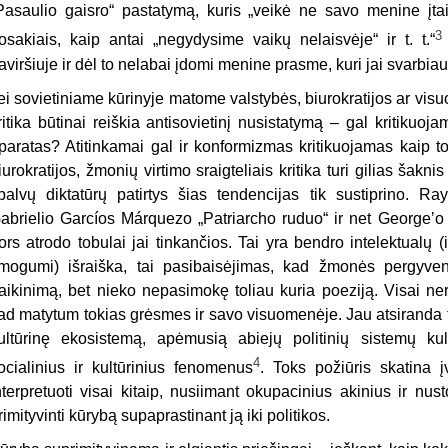
Pasaulio gaisro“ pastatymą, kuris „veikė ne savo menine įtaig
3
osakiais, kaip antai „negydysime vaikų nelaisvėje“ ir t. t.“
aviršiuje ir dėl to nelabai įdomi menine prasme, kuri jai svarbiau
ei sovietiniame kūrinyje matome valstybės, biurokratijos ar visuom
ritika būtinai reiškia antisovietinį nusistatymą – gal kritikuoj
paratas? Atitinkamai gal ir konformizmas kritikuojamas kaip to
iurokratijos, žmonių virtimo sraigteliais kritika turi gilias šakn
palvų diktatūrų patirtys šias tendencijas tik sustiprino. Ra
abrielio Garcíos Márquezo „Patriarcho ruduo“ ir net Georgeʼo
ors atrodo tobulai jai tinkančios. Tai yra bendro intelektualų (
mogumi) išraiška, tai pasibaisėjimas, kad žmonės pergyveno
aikinimą, bet nieko nepasimokę toliau kuria poeziją. Visai nere
ad matytum tokias grėsmes ir savo visuomenėje. Jau atsiranda t
ultūrinę ekosistemą, apėmusią abiejų politinių sistemų ku
4
ocialinius ir kultūrinius fenomenus
. Toks požiūris skatina į
nterpretuoti visai kitaip, nusiimant okupacinius akinius ir nust
rimityvinti kūrybą supaprastinant ją iki politikos.