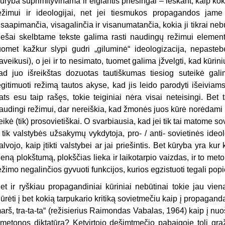
ūryba suprimityvinama ir elgiantis priešingai – ieškant, kaip ko
ežimui ir ideologijai, net jei tiesmukos propagandos jam
isaapimančia, visagalinčia ir visanumatančia, kokia ji tikrai n
iešai skelbtame tekste galima rasti naudingų režimui element
uomet kažkur slypi gudri „giluminė“ ideologizacija, nepastebė
aveikusi), o jei ir to nesimato, tuomet galima įžvelgti, kad kūri
ad juo išreikštas dozuotas tautiškumas tiesiog suteikė gali
egitimuoti režimą tautos akyse, kad jis leido parodyti išeivia
ats esu taip rašęs, tokie teiginiai nėra visai neteisingi. Bet 
audingi režimui, dar nereiškia, kad žmonės juos kūrė norėdami išre
eikė (tik) prosovietiškai. O svarbiausia, kad jei tik tai matome so
 tik valstybės užsakymų vykdytoja, pro- / anti- sovietinės ideolog
alvojo, kaip įtikti valstybei ar jai priešintis. Bet kūryba yra kur 
ieną plokštumą, plokščias lieka ir laikotarpio vaizdas, ir to me
ežimo negalinčios gyvuoti funkcijos, kurios egzistuoti tegali popi
et ir ryškiau propagandiniai kūriniai nebūtinai tokie jau vien
iūrėti į bet kokią tarpukario kritiką sovietmečiu kaip į propagand
arš, tra-ta-ta“ (režisierius Raimondas Vabalas, 1964) kaip į n
metonos diktatūrą? Ketvirtojo dešimtmečio pabaigoje toli gražu