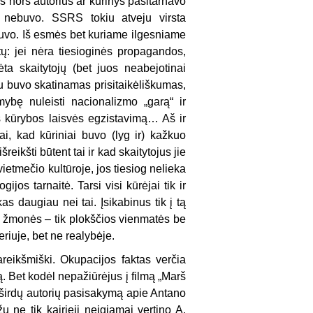
ks nors autorius ar kūrinys pasitarnavo
e nebuvo. SSRS tokiu atveju virsta
ebuvo. Iš esmės bet kuriame ilgesniame
ų: jei nėra tiesioginės propagandos,
ta skaitytojų (bet juos neabejotinai
niu buvo skatinamas prisitaikėliškumas,
mybę nuleisti nacionalizmo „garą“ ir
ms kūrybos laisvės egzistavimą… Aš ir
tai, kad kūriniai buvo (lyg ir) kažkuo
ikšti būtent tai ir kad skaitytojus jie
vietmečio kultūroje, jos tiesiog nelieka
ijos tarnaitė. Tarsi visi kūrėjai tik ir
kas daugiau nei tai. Įsikabinus tik į tą
to žmonės – tik plokščios vienmatės be
eriuje, bet ne realybėje.
areikšmiški. Okupacijos faktas verčia
ą. Bet kodėl nepažiūrėjus į filmą „Marš
uoširdų autorių pasisakymą apie Antano
 ne tik kairieji neigiamai vertino A.