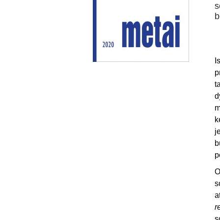
s
b
I
p
t
d
m
k
j
b
p
O
s
a
r
s