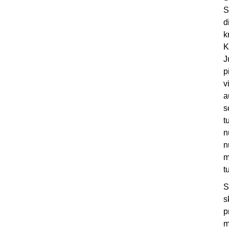
S
d
k
K
J
p
v
a
s
t
n
n
m
t
S
s
p
m