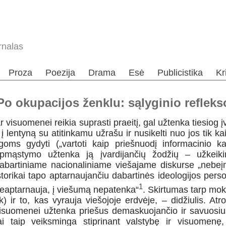
rnalas
Proza
Poezija
Drama
Esė
Publicistika
Kr
 okupacijos ženklu: sąlyginio refleks
r visuomenei reikia suprasti praeitį, gal užtenka tiesiog į
į į lentyną su atitinkamu užrašu ir nusikelti nuo jos tik k
igoms gydyti („vartoti kaip priešnuodį informacinio k
pmąstymo užtenka ją įvardijančių žodžių – užkei
abartiniame nacionaliniame viešajame diskurse „nebeį
storikai tapo aptarnaujančiu dabartinės ideologijos person
1
eaptarnauja, į viešumą nepatenka“
. Skirtumas tarp moks
ik) ir to, kas vyrauja viešojoje erdvėje, – didžiulis. At
isuomenei užtenka priešus demaskuojančio ir savuosius
ai taip veiksminga stiprinant valstybę ir visuomen