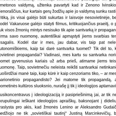
metonos valdymą, užtenka pavartyti kad ir Zenono Ivinskio 
ienoraščius, kur kartais gerų žodžių apie jo valdymą sunku rasti. 
ritiką, jis visai galėjo būti sukurtas ir laisvoje nesovietinėje, b
odėl Vakaruose galėjo statyti filmus, kritikuojančius praeitį, 
uk visos žmonių mintys nesisuko tik apie santvarką ir propagandą,
irma savo nuomonę, autentiškai apmąstyti jiems svarbias t
isagalis. Kodėl dar ir mes, jau dabar, vis taip pat nel
utonomiškiems, kaip tai darė santvarka tuomet? Tik dėl to, 
ovietinei propagandai? Vadinasi, mes kartu su santvarka norim
uomet gyvenusius kariais už arba prieš, atimame jiems teisę t
uomonę. Taip, sovietmečiu neleista reikšti santvarkai netinkanči
uoširdžiai manė taip, kaip kūrė ir kaip cenzoriams tiko, – ar mes 
arionetinio propagandisto? Jei matome tik propagandą, 
uometinės kultūros sluoksnio, nurašę jį tik į ideologijos aptarna
usikoncentravus į ideologizaciją ir pasipriešinimą jai, ar tik
krupulingai ieškant ideologijos apraiškų, baksnojant į dideli
raslysta pro akis, kad žmonės Lenino ar Aleksandro Gudaiči
edžiojo ne tik „sovietiškai tautinį“ Justiną Marcinkevičių