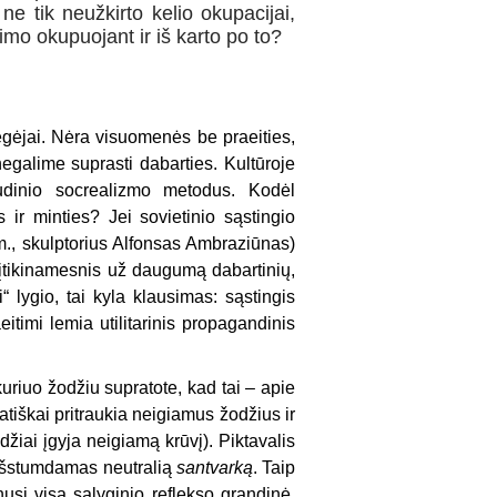
e tik neužkirto kelio okupacijai,
imo okupuojant ir iš karto po to?
mėgėjai. Nėra visuomenės be praeities,
negalime suprasti dabarties. Kultūroje
vudinio socrealizmo metodus. Kodėl
 ir minties? Jei sovietinio sąstingio
m., skulptorius Alfonsas Ambraziūnas)
 įtikinamesnis už daugumą dabartinių,
“ lygio, tai kyla klausimas: sąstingis
itimi lemia utilitarinis propagandinis
uriuo žodžiu supratote, kad tai – apie
tiškai pritraukia neigiamus žodžius ir
džiai įgyja neigiamą krūvį). Piktavalis
a išstumdamas neutralią
santvarką
. Taip
inusi visa sąlyginio reflekso grandinė,