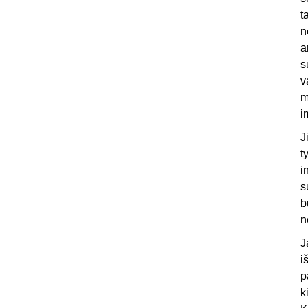
t
n
a
s
v
m
i
J
t
i
s
b
n
J
i
p
k