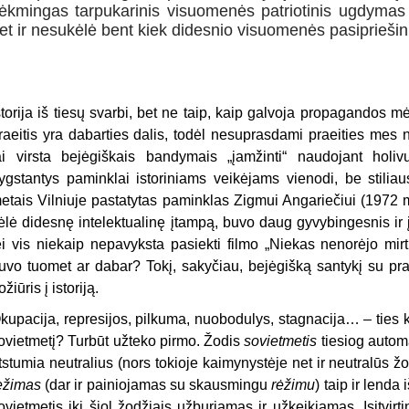
ėkmingas tarpukarinis visuomenės patriotinis ugdymas n
et ir nesukėlė bent kiek didesnio visuomenės pasipriešin
storija iš tiesų svarbi, bet ne taip, kaip galvoja propagandos 
raeitis yra dabarties dalis, todėl nesuprasdami praeities mes 
ai virsta bejėgiškais bandymais „įamžinti“ naudojant holi
ygstantys paminklai istoriniams veikėjams vienodi, be stiliaus
etais Vilniuje pastatytas paminklas Zigmui Angariečiui (1972 
ėlė didesnę intelektualinę įtampą, buvo daug gyvybingesnis ir
ei vis niekaip nepavyksta pasiekti filmo „Niekas nenorėjo mirti
uvo tuomet ar dabar? Tokį, sakyčiau, bejėgišką santykį su prae
ožiūris į istoriją.
kupacija, represijos, pilkuma, nuobodulys, stagnacija… – ties k
ovietmetį? Turbūt užteko pirmo. Žodis
sovietmetis
tiesiog automa
tstumia neutralius (nors tokioje kaimynystėje net ir neutralūs žo
ežimas
(dar ir painiojamas su skausmingu
rėžimu
) taip ir lend
ovietmetis iki šiol žodžiais užburiamas ir užkeikiamas. Įsitvirt