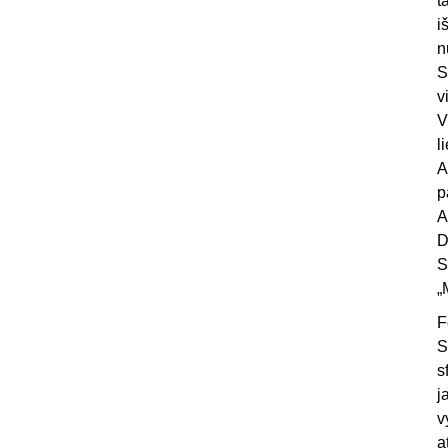
t
i
n
S
v
V
l
A
p
A
D
S
„
F
S
s
j
v
a