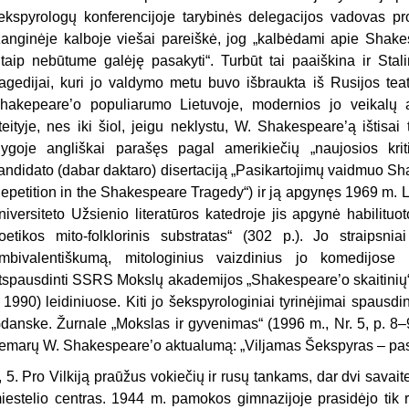
ekspyrologų konferencijoje tarybinės delegacijos vadovas pr
žanginėje kalboje viešai pareiškė, jog „kalbėdami apie Shak
itaip nebūtume galėję pasakyti“. Turbūt tai paaiškina ir Sta
ragedijai, kuri jo valdymo metu buvo išbraukta iš Rusijos teat
hakepeare’o populiarumo Lietuvoje, modernios jo veikalų an
teityje, nes iki šiol, jeigu neklystu, W. Shakespeare’ą ištisai
ygoje angliškai parašęs pagal amerikiečių „naujosios krit
andidato (dabar daktaro) disertaciją „Pasikartojimų vaidmuo Sh
epetition in the Shakespeare Tragedy“) ir ją apgynęs 1969 m. L
niversiteto Užsienio literatūros katedroje jis apgynė habilitu
oetikos mito-folklorinis substratas“ (302 p.). Jo straipsn
mbivalentiškumą, mitologinius vaizdinius jo komedijose
tspausdinti SSRS Mokslų akademijos „Shakespeare’o skaitinių“ 
r 1990) leidiniuose. Kiti jo šekspyrologiniai tyrinėjimai spausdin
danske. Žurnale „Mokslas ir gyvenimas“ (1996 m., Nr. 5, p. 8–
emarų W. Shakespeare’o aktualumą: „Viljamas Šekspyras – pasau
, 5. Pro Vilkiją praūžus vokiečių ir rusų tankams, dar dvi sav
iestelio centras. 1944 m. pamokos gimnazijoje prasidėjo tik r