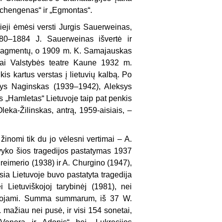
ichengenas“ ir „Egmontas“.
ieji ėmėsi versti Jurgis Sauerweinas,
80–1884 J. Sauerweinas išvertė ir
 fragmentų, o 1909 m. K. Samajauskas
ijai Valstybės teatre Kaune 1932 m.
is kartus verstas į lietuvių kalbą. Po
asys Naginskas (1939–1942), Aleksys
s „Hamletas“ Lietuvoje taip pat penkis
Oleka-Žilinskas, antrą, 1959-aisiais, –
 žinomi tik du jo vėlesni vertimai – A.
įvyko šios tragedijos pastatymas 1937
Breimerio (1938) ir A. Churgino (1947),
usia Lietuvoje buvo pastatyta tragedija
Lietuviškojoj tarybinėj (1981), nei
fikuojami. Summa summarum, iš 37 W.
. mažiau nei pusė, ir visi 154 sonetai,