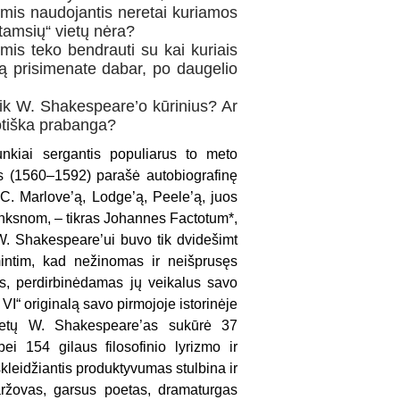
iomis naudojantis neretai kuriamos
tamsių“ vietų nėra?
omis teko bendrauti su kai kuriais
ą prisimenate dabar, po daugelio
 tik W. Shakespeare’o kūrinius? Ar
votiška prabanga?
unkiai sergantis populiarus to meto
as (1560–1592) parašė autobiografinę
 C. Marlove’ą, Lodge’ą, Peele’ą, juos
nksnom, – tikras Johannes Factotum*,
W. Shakespeare’ui buvo tik dvidešimt
mintim, kad nežinomas ir neišprusęs
as, perdirbinėdamas jų veikalus savo
VI“ originalą savo pirmojoje istorinėje
metų W. Shakespeare’as sukūrė 37
i 154 gilaus filosofinio lyrizmo ir
kleidžiantis produktyvumas stulbina ir
ržovas, garsus poetas, dramaturgas