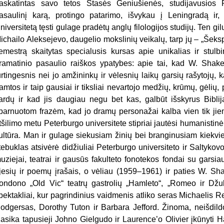
askatintas savo tetos Stasės Geniušienės, studijavusios
asaulinį karą, protingo patarimo, išvykau į Leningradą ir, 
niversitetą tęsti gulage pradėtų anglų filologijos studijų. Ten 
ichailo Aleksejevo, daugelio mokslinių veikalų, tarp jų – „Šekspi
emestrą skaitytas specialusis kursas apie unikalias ir stul
ramatinio pasaulio raiškos ypatybes: apie tai, kad W. Shak
urtingesnis nei jo amžininkų ir vėlesnių laikų garsių rašytojų, 
amtos ir taip gausiai ir tiksliai nevartojo medžių, krūmų, gėlių,
ardų ir kad jis daugiau negu bet kas, galbūt išskyrus Bibliją
parnuotom frazėm, kad jo dramų personažai kalba vien tik jiem
tšilimo metu Peterburgo universitete stipriai jautėsi humanisti
ultūra. Man ir gulage siekusiam žinių bei branginusiam kiekvi
tebuklas atsivėrė didžiuliai Peterburgo universiteto ir Saltykov
uziejai, teatrai ir gausūs fakulteto fonotekos fondai su garsi
jesių ir poemų įrašais, o vėliau (1959–1961) ir paties W. Shak
ondono „Old Vic“ teatrų gastrolių „Hamleto“, „Romeo ir Džulj
pektakliai, kur pagrindinius vaidmenis atliko seras Michaelis R
odgersas, Dorothy Tuton ir Barbara Jefford. Žinoma, neišdildo
lasika tapusieji Johno Gielgudo ir Laurence’o Olivier įkūnyti Ha