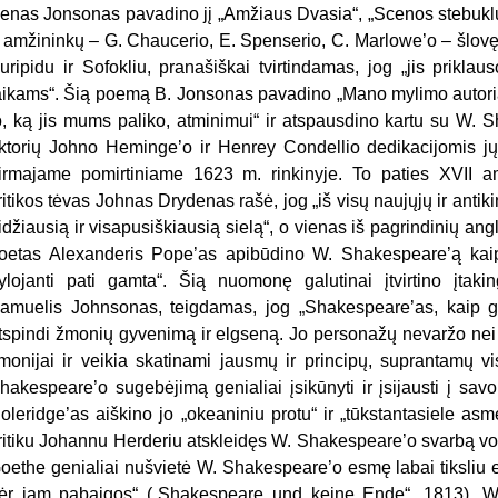
enas Jonsonas pavadino jį „Amžiaus Dvasia“, „Scenos stebuklu“
r amžininkų – G. Chaucerio, E. Spenserio, C. Marlowe’o – šlovę i
uripidu ir Sofokliu, pranašiškai tvirtindamas, jog „jis prikla
aikams“. Šią poemą B. Jonsonas pavadino „Mano mylimo autori
o, ką jis mums paliko, atminimui“ ir atspausdino kartu su W. 
ktorių Johno Heminge’o ir Henrey Condellio dedikacijomis j
irmajame pomirtiniame 1623 m. rinkinyje. To paties XVII am
ritikos tėvas Johnas Drydenas rašė, jog „iš visų naujųjų ir anti
idžiausią ir visapusiškiausią sielą“, o vienas iš pagrindinių ang
oetas Alexanderis Pope’as apibūdino W. Shakespeare’ą kaip
ylojanti pati gamta“. Šią nuomonę galutinai įtvirtino įtaki
amuelis Johnsonas, teigdamas, jog „Shakespeare’as, kaip gam
tspindi žmonių gyvenimą ir elgseną. Jo personažų nevaržo nei e
monijai ir veikia skatinami jausmų ir principų, suprantamų vi
hakespeare’o sugebėjimą genialiai įsikūnyti ir įsijausti į sa
oleridge’as aiškino jo „okeaniniu protu“ ir „tūkstantasiele asme
ritiku Johannu Herderiu atskleidęs W. Shakespeare’o svarbą vo
oethe genialiai nušvietė W. Shakespeare’o esmę labai tiksliu 
ėr jam pabaigos“ („Shakespeare und keine Ende“, 1813). W.