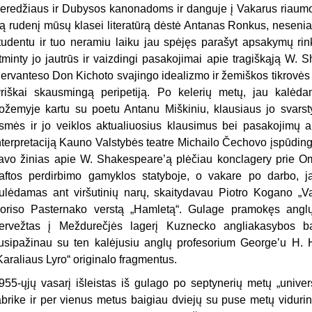
eredžiaus ir Dubysos kanonadoms ir danguje į Vakarus riaum
ą rudenį mūsų klasei literatūrą dėstė Antanas Ronkus, nesen
tudentu ir tuo neramiu laiku jau spėjęs parašyt apsakymų rinkt
tminty jo jautrūs ir vaizdingi pasakojimai apie tragiškąją W.
ervanteso Don Kichoto svajingo idealizmo ir žemiškos tikrovės 
yriškai skausmingą peripetiją. Po kelerių metų, jau kal
ožemyje kartu su poetu Antanu Miškiniu, klausiaus jo svar
smės ir jo veiklos aktualiuosius klausimus bei pasakojimų a
nterpretaciją Kauno Valstybės teatre Michailo Čechovo įspūding
avo žinias apie W. Shakespeare’ą plėčiau konclagery prie O
aftos perdirbimo gamyklos statyboje, o vakare po darbo, j
ulėdamas ant viršutinių narų, skaitydavau Piotro Kogano „Vak
oriso Pasternako verstą „Hamletą“. Gulage pramokęs anglų
ervežtas į Meždurečjės lagerį Kuznecko angliakasybos b
usipažinau su ten kalėjusiu anglų profesorium George’u H. H
Karaliaus Lyro“ originalo fragmentus.
955-ųjų vasarį išleistas iš gulago po septynerių metų „univer
abrike ir per vienus metus baigiau dviejų su puse metų viduri