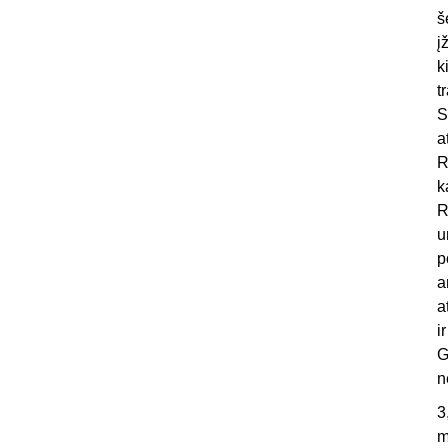
š
į
k
t
S
a
R
k
R
u
p
a
a
i
G
n
3
m