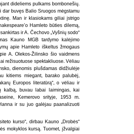
ojant dideliems pulkams bombonešių.
iai dar buvęs Balio Sruogos mėgstamu
inę. Man ir klasiokams giliai įstrigo
 Shakespeare’o Hamleto būties dilemą,
sankirtas ir A. Čechovo „Vyšnių sodo“
ėdamas Kauno MGB tardymo kalėjimo
stymų apie Hamleto iškeltus žmogaus
pie A. Olekos-Žilinsko šio vaidmens
ai režisuotuose spektakliuose. Vėliau
msko, dienomis plušdamas didžiulėje
au kitiems miegant, barako palubėj,
arų Europos literatūrą“, o vėliau ir
 kalbą, buvau labai laimingas, kai
aseine, Kemerovo srityje, 1953 m.
anna ir su juo galėjau paanalizuoti
siteto kurso“, dirbau Kauno „Drobės“
nės mokyklos kursą. Tuomet, įžvalgiai