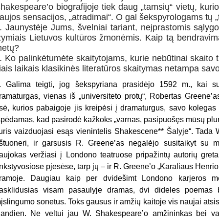
hakespeare’o biografijoje tiek daug „tamsių“ vietų, kur
aujos sensacijos, „atradimai“. O gal šekspyrologams tų „
. Jaunystėje Jums, švelniai tariant, neįprastomis sąlyg
žymiais Lietuvos kultūros žmonėmis. Kaip tą bendravim
etų?
. Ko palinkėtumėte skaitytojams, kurie nebūtinai skaito
iais laikais klasikinės literatūros skaitymas netampa sa
. Galima teigti, jog šekspyriana prasidėjo 1592 m., kai s
ramaturgas, vienas iš „universiteto protų“, Robertas Greene’
sė, kurios pabaigoje jis kreipėsi į dramaturgus, savo kolegas
spėdamas, kad pasirodė kažkoks „varnas, pasipuošęs mūsų plu
uris vaizduojasi esąs vienintelis Shakescene** Šalyje“. Tada 
štuoneri, ir garsusis R. Greene’as negalėjo susitaikyt su 
aujokas veržiasi į Londono teatruose pripažintų autorių gret
nkstyvosiose pjesėse, tarp jų – ir R. Greene’o „Karaliaus Henrio 
ramoje. Daugiau kaip per dvidešimt Londono karjeros 
asklidusias visam pasaulyje dramas, dvi dideles poemas be
įslingumo sonetus. Toks gausus ir amžių kaitoje vis naujai atsis
iandien. Ne veltui jau W. Shakespeare’o amžininkas bei va