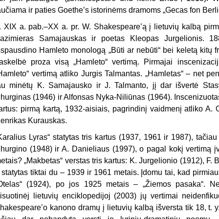
aučiama ir paties Goethe’s istorinėms dramoms „Gecas fon Berl
. XIX a. pab.–XX a. pr. W. Shakespeare’ą į lietuvių kalbą pirm
azimieras Samajauskas ir poetas Kleopas Jurgelionis. 18
šspausdino Hamleto monologą „Būti ar nebūti“ bei keletą kitų
askelbė proza visą „Hamleto“ vertimą. Pirmajai inscenizac
Hamleto“ vertimą atliko Jurgis Talmantas. „Hamletas“ – net penk
au minėtų K. Samajausko ir J. Talmanto, jį dar išvertė St
hurginas (1946) ir Alfonsas Nyka-Niliūnas (1964). Inscenizuota
artus: pirmą kartą, 1932-aisiais, pagrindinį vaidmenį atliko A. 
enrikas Kurauskas.
Karalius Lyras“ statytas tris kartus (1937, 1961 ir 1987), tačiau
hurgino (1948) ir A. Danieliaus (1997), o pagal kokį vertimą 
etais? „Makbetas“ verstas tris kartus: K. Jurgelionio (1912), F. 
 statytas tiktai du – 1939 ir 1961 metais. Įdomu tai, kad pirmia
Otelas“ (1924), po jos 1925 metais – „Žiemos pasaka“. Nei 
isuotinėj lietuvių enciklopedijoj (2003) jų vertimai neiden
hakespeare’o kanono dramų į lietuvių kalbą išversta tik 18, t. y