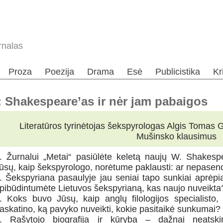
rnalas
Proza
Poezija
Drama
Esė
Publicistika
Kr
 Shakespeare’as ir nėr jam pabaigos
Literatūros tyrinėtojas šekspyrologas Algis Tomas 
Mušinsko klausimus
. Žurnalui „Metai“ pasiūlėte keletą naujų W. Shakesp
ūsų, kaip šekspyrologo, norėtume paklausti: ar nepasen
. Šekspyriana pasaulyje jau seniai tapo sunkiai aprėpiam
pibūdintumėte Lietuvos šekspyrianą, kas naujo nuveikta
. Koks buvo Jūsų, kaip anglų filologijos specialisto
askatino, ką pavyko nuveikti, kokie pasitaikė sunkumai?
. Rašytojo biografija ir kūryba – dažnai neatski