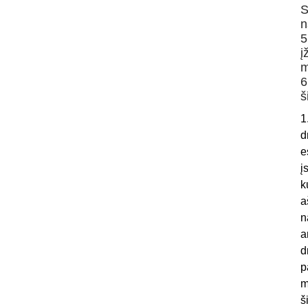
S
n
5
į
m
6
š
1
d
e
į
k
a
n
a
d
p
m
š