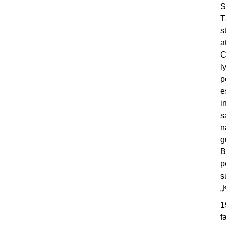
S
T
s
a
C
l
p
e
i
s
n
g
B
p
s
„
1
f