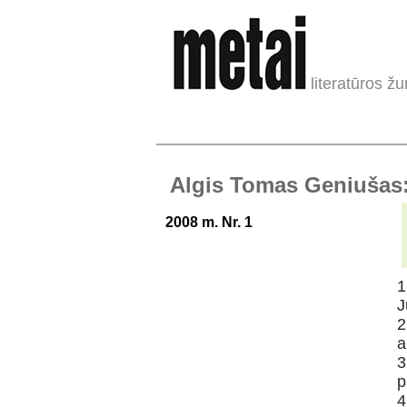
literatūros žu
Algis Tomas Geniušas:
2008 m. Nr. 1
1
J
2
a
3
p
4