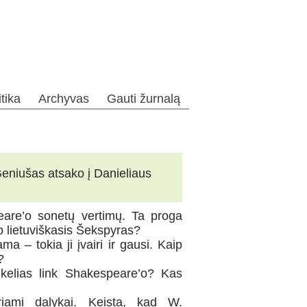
itika
Archyvas
Gauti žurnalą
Geniušas atsako į Danieliaus
eare’o sonetų vertimų. Ta proga
o lietuviškasis Šekspyras?
a – tokia ji įvairi ir gausi. Kaip
?
, kelias link Shakespeare’o? Kas
riami dalykai. Keista, kad W.