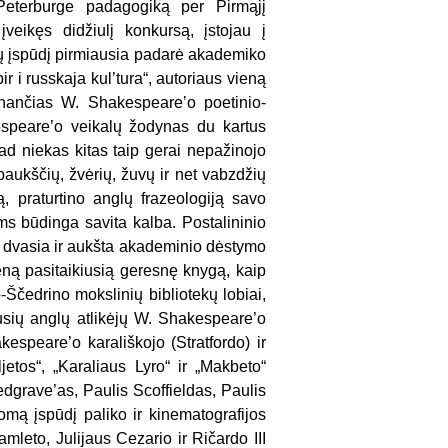
 Peterburge padagogiką per Pirmąjį
įveikęs didžiulį konkursą, įstojau į
gilų įspūdį pirmiausia padarė akademiko
r i russkaja kul’tura“, autoriaus vieną
binančias W. Shakespeare’o poetinio-
espeare’o veikalų žodynas du kartus
kad niekas kitas taip gerai nepažinojo
 paukščių, žvėrių, žuvų ir net vabzdžių
, praturtino anglų frazeologiją savo
s būdinga savita kalba. Postalininio
nė dvasia ir aukšta akademinio dėstymo
eną pasitaikiusią geresnę knygą, kaip
o-Ščedrino mokslinių bibliotekų lobiai,
ausių anglų atlikėjų W. Shakespeare’o
espeare’o karališkojo (Stratfordo) ir
etos“, „Karaliaus Lyro“ ir „Makbeto“
edgrave’as, Paulis Scoffieldas, Paulis
mą įspūdį paliko ir kinematografijos
mleto, Julijaus Cezario ir Ričardo III