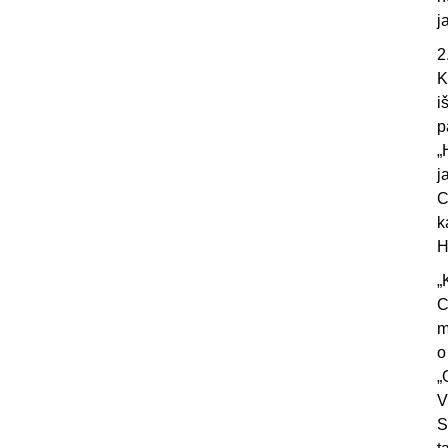
j
2
K
i
p
„
j
C
k
H
„
C
m
o
„
V
S