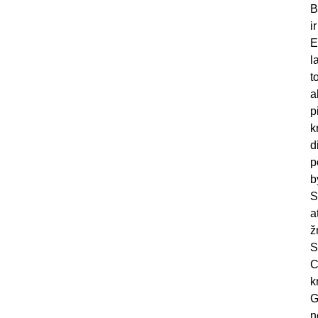
B
i
E
l
t
a
p
k
d
p
b
S
a
ž
S
C
k
G
n