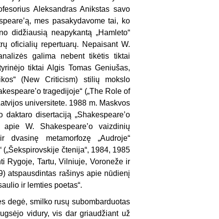
ofesorius Aleksandras Anikstas savo
espeare’ą, mes pasakydavome tai, ko
lino didžiausią neapykantą „Hamleto“
rų oficialių repertuarų. Nepaisant W.
alizės galima nebent tikėtis tiktai
 tyrinėjo tiktai Algis Tomas Geniušas,
ikos“ (New Criticism) stilių mokslo
akespeare’o tragedijoje“ („The Role of
atvijos universitete. 1988 m. Maskvos
oto daktaro disertaciją „Shakespeare’o
iai apie W. Shakespeare’o vaizdinių
 ir dvasinę metamorfozę „Audroje“
(„Šekspirovskije čtenija“, 1984, 1985
ti Rygoje, Tartu, Vilniuje, Voroneže ir
9) atspausdintas rašinys apie nūdienį
lio ir lemties poetas“.
aites degė, smilko rusų subombarduotas
ugsėjo vidury, vis dar griaudžiant už