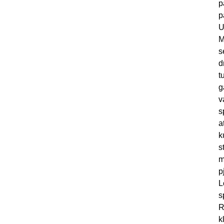
p
p
U
M
s
d
t
g
v
s
a
k
s
m
p
L
s
R
k