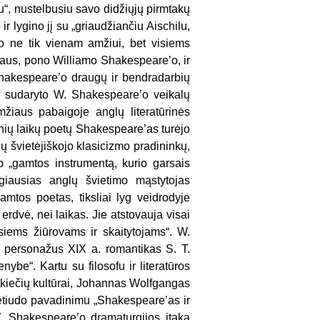
, nustelbusiu savo didžiųjų pirmtakų
r lygino jį su „griaudžiančiu Aischilu,
uso ne tik vienam amžiui, bet visiems
aus, pono Williamo Shakespeare’o, ir
Shakespeare’o draugų ir bendradarbių
ų sudaryto W. Shakespeare’o veikalų
žiaus pabaigoje anglų literatūrinės
kinių laikų poetų Shakespeare’as turėjo
lų švietėjiškojo klasicizmo pradininkų,
 „gamtos instrumentą, kurio garsais
ngiausias anglų švietimo mąstytojas
tos poetas, tiksliai lyg veidrodyje
rdvė, nei laikas. Jie atstovauja visai
siems žiūrovams ir skaitytojams“. W.
vo personažus XIX a. romantikas S. T.
nybe“. Kartu su filosofu ir literatūros
kiečių kultūrai, Johannas Wolfgangas
etiudo pavadinimu „Shakespeare’as ir
 Shakespeare’o dramaturgijos įtaka