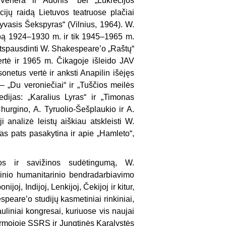
„Venera ir Adonis“ bei „Lukrecijos
cijų raidą Lietuvos teatruose plačiai
yvasis Šekspyras“ (Vilnius, 1964). W.
lbą 1924–1930 m. ir tik 1945–1965 m.
 atspausdinti W. Shakespeare’o „Raštų“
rtė ir 1965 m. Čikagoje išleido JAV
onetus vertė ir anksti Anapilin išėjęs
 „Du veroniečiai“ ir „Tuščios meilės
edijas: „Karalius Lyras“ ir „Timonas
Churgino, A. Tyruolio-Šešplaukio ir A.
analizė leistų aiškiau atskleisti W.
as pats pasakytina ir apie „Hamleto“,
jos ir savižinos sudėtingumą, W.
alinio humanitarinio bendradarbiavimo
ijoj, Indijoj, Lenkijoj, Čekijoj ir kitur,
peare’o studijų kasmetiniai rinkiniai,
uliniai kongresai, kuriuose vis naujai
rmojoje SSRS ir Jungtinės Karalystės