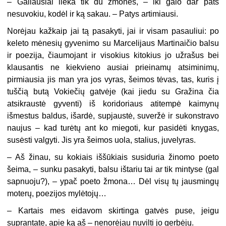
– Galiausiai lieka tik du žmonės, – iki galo dar pats
nesuvokiu, kodėl ir ką sakau. – Patys artimiausi.
Norėjau kažkaip jai tą pasakyti, jai ir visam pasauliui: po
keleto mėnesių gyvenimo su Marcelijaus Martinaičio balsu
ir poezija, čiaumojant ir visokius kitokius jo užrašus bei
klausantis ne kiekvieno ausiai prieinamų atsiminimų,
pirmiausia jis man yra jos vyras, šeimos tėvas, tas, kuris į
tuščią butą Vokiečių gatvėje (kai jiedu su Gražina čia
atsikraustė gyventi) iš koridoriaus atitempė kaimynų
išmestus baldus, išardė, supjaustė, suveržė ir sukonstravo
naujus – kad turėtų ant ko miegoti, kur pasidėti knygas,
susėsti valgyti. Jis yra šeimos uola, stalius, juvelyras.
– Aš žinau, su kokiais iššūkiais susiduria žinomo poeto
šeima, – sunku pasakyti, balsu ištariu tai ar tik mintyse (gal
sapnuoju?), – ypač poeto žmona… Dėl visų tų jausmingų
moterų, poezijos mylėtojų…
– Kartais mes eidavom skirtinga gatvės puse, jeigu
suprantate, apie ką aš – nenorėjau nuvilti jo gerbėjų.