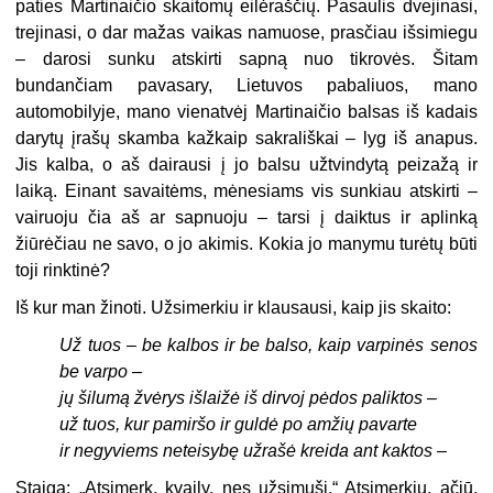
paties Martinaičio skaitomų eilėraščių. Pasaulis dvejinasi,
trejinasi, o dar mažas vaikas namuose, prasčiau išsimiegu
– darosi sunku atskirti sapną nuo tikrovės. Šitam
bundančiam pavasary, Lietuvos pabaliuos, mano
automobilyje, mano vienatvėj Martinaičio balsas iš kadais
darytų įrašų skamba kažkaip sakrališkai – lyg iš anapus.
Jis kalba, o aš dairausi į jo balsu užtvindytą peizažą ir
laiką. Einant savaitėms, mėnesiams vis sunkiau atskirti –
vairuoju čia aš ar sapnuoju – tarsi į daiktus ir aplinką
žiūrėčiau ne savo, o jo akimis. Kokia jo manymu turėtų būti
toji rinktinė?
Iš kur man žinoti. Užsimerkiu ir klausausi, kaip jis skaito:
Už tuos – be kalbos ir be balso, kaip varpinės senos
be varpo –
jų šilumą žvėrys išlaižė iš dirvoj pėdos paliktos –
už tuos, kur pamiršo ir guldė po amžių pavarte
ir negyviems neteisybę užrašė kreida ant kaktos –
Staiga: „Atsimerk, kvaily, nes užsimuši.“ Atsimerkiu, ačiū,