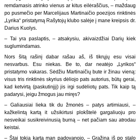
remdamasis atrinko vienus ar kitus eilėraščius, – maždaug
po pusmečio per Marcelijaus Martinaičio poezijos rinktinės
„Lyrika“ pristatymą Rašytojų klubo salėje į mane kreipsis dr.
Darius Kuolys.
– Tai yra paslaptis, – atsakysiu, akivaizdžiai Darių kiek
suglumindamas.
Nors šitą rašinį dabar rašau aš, iš tikrųjų esu visai
nesvarbus. Esu niekas. Be to, dar neatėjo „Lyrikos“
pristatymo vakaras. Sėdžiu Martinaičių bute ir žinau vieną:
visus tris rinktinės skyrius dėliojo pats autorius, būtų gerai,
kad ketvirtą (paskutinįjį) jis irgi sudėliotų pats. Tik kaip tą
padarysi, jeigu žmogus jau miręs?
– Galiausiai lieka tik du žmonės – patys artimiausi, –
kažkelintą kartą it užsikirtusi plokštelė gargaliuoju pro
nesveikai susikreivinusią burną – net pačiam sau atrodau
keistai.
– Štai tokią kartą man padovanojo, – Gražina iš po stalo