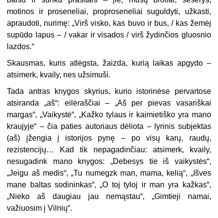
motinos ir proseneliai, proproseneliai suguldyti, užkasti,
apraudoti, nurimę: „Virš visko, kas buvo ir bus, / kas žemėj
supūdo lapus – / vakar ir visados / virš žydinčios gluosnio
lazdos.“
Skausmas, kuris atlėgsta, žaizda, kurią laikas apgydo –
atsimerk, kvaily, nes užsimuši.
Tada antras knygos skyrius, kurio istorinėse pervartose
atsiranda „aš“: eilėraščiai – „Aš per pievas vasariškai
margas“, „Vaikystė“, „Kažko tylaus ir kaimietiško yra mano
kraujyje“ – čia paties autoriaus dėliota – lyrinis subjektas
(aš) įžengia į istorijos pynę – po visų karų, raudų,
rezistencijų… Kad tik nepagadinčiau: atsimerk, kvaily,
nesugadink mano knygos: „Debesys tie iš vaikystės“,
„Jeigu aš medis“, „Tu numegzk man, mama, kelią“, „Išves
mane baltas sodininkas“, „O toj tyloj ir man yra kažkas“,
„Nieko aš daugiau jau nemąstau“, „Gimtieji namai,
važiuosim į Vilnių“.