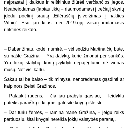
neįprastai į daiktus ir reiškinius žiūrėti verčiančios jėgos.
Neabejodamas (labiau tiktų – riaumodamas) į trečiąjį skyrių
įdedu poetinį srautą „Eilėraščių įsiveržimas į nakties
Vilnių“. Esu jau kitas, nei 2019-ųjų vasarį imdamasis
rinktinės reikalo.
– Dabar žinau, kodėl numirė, – vėl sėdžiu Martinaičių bute,
su našle Gražina. – Yra dalykų, kurie žmogui per sunkūs.
Yra tokių statybų, kurių įvykdyti nepajėgtume nė vienas
mūsų. Net visi kartu.
Sakau tai be balso – tik mintyse, nenorėdamas gąsdinti ar
kaip nors įžeisti Gražinos.
– Palaukit rudens, – čia jau prabylu garsiau, – leidykla
pateiks paraišką ir kitąmet galėsite knygą išleisti.
– Dar turiu žemės, – ramina mane Gražina, – jeigu reiks
parduosiu, šitai knygai nereikia jokių valstybės paramų.