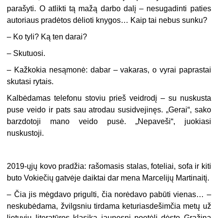
parašyti. O atlikti tą mažą darbo dalį – nesugadinti paties
autoriaus pradėtos dėlioti knygos… Kaip tai nebus sunku?
– Ko tyli? Ką ten darai?
– Skutuosi.
– Kažkokia nesąmonė: dabar – vakaras, o vyrai paprastai
skutasi rytais.
Kalbėdamas telefonu stoviu prieš veidrodį – su nuskusta
puse veido ir pats sau atrodau susidvejinęs. „Gerai“, sako
barzdotoji mano veido pusė. „Nepaveši“, juokiasi
nuskustoji.
2019-ųjų kovo pradžia: rašomasis stalas, foteliai, sofa ir kiti
buto Vokiečių gatvėje daiktai dar mena Marcelijų Martinaitį.
– Čia jis mėgdavo prigulti, čia norėdavo pabūti vienas… –
neskubėdama, žvilgsniu tirdama keturiasdešimčia metų už
lietuvių literatūros klasiką jaunesnį poetėlį dėsto Gražina