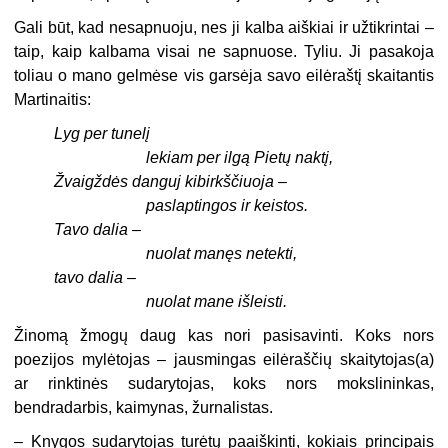
Gali būt, kad nesapnuoju, nes ji kalba aiškiai ir užtikrintai –
taip, kaip kalbama visai ne sapnuose. Tyliu. Ji pasakoja
toliau o mano gelmėse vis garsėja savo eilėraštį skaitantis
Martinaitis:
Lyg per tunelį
lekiam per ilgą Pietų naktį,
Žvaigždės danguj kibirkščiuoja –
paslaptingos ir keistos.
Tavo dalia –
nuolat manęs netekti,
tavo dalia –
nuolat mane išleisti.
Žinomą žmogų daug kas nori pasisavinti. Koks nors
poezijos mylėtojas – jausmingas eilėraščių skaitytojas(a)
ar rinktinės sudarytojas, koks nors mokslininkas,
bendradarbis, kaimynas, žurnalistas.
– Knygos sudarytojas turėtų paaiškinti, kokiais principais