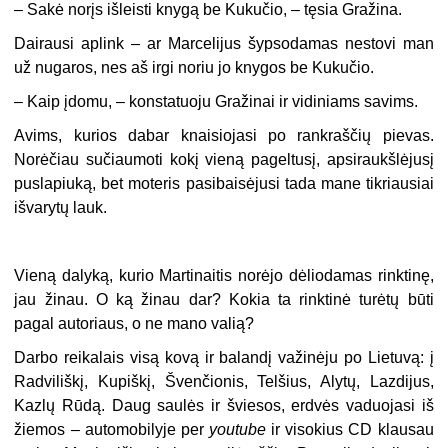
– Sakė norįs išleisti knygą be Kukučio, – tęsia Gražina.
Dairausi aplink – ar Marcelijus šypsodamas nestovi man
už nugaros, nes aš irgi noriu jo knygos be Kukučio.
– Kaip įdomu, – konstatuoju Gražinai ir vidiniams savims.
Avims, kurios dabar knaisiojasi po rankraščių pievas.
Norėčiau sučiaumoti kokį vieną pageltusį, apsiraukšlėjusį
puslapiuką, bet moteris pasibaisėjusi tada mane tikriausiai
išvarytų lauk.
Vieną dalyką, kurio Martinaitis norėjo dėliodamas rinktinę,
jau žinau. O ką žinau dar? Kokia ta rinktinė turėtų būti
pagal autoriaus, o ne mano valią?
Darbo reikalais visą kovą ir balandį važinėju po Lietuvą: į
Radviliškį, Kupiškį, Švenčionis, Telšius, Alytų, Lazdijus,
Kazlų Rūdą. Daug saulės ir šviesos, erdvės vaduojasi iš
žiemos – automobilyje per
youtube
ir visokius CD klausau