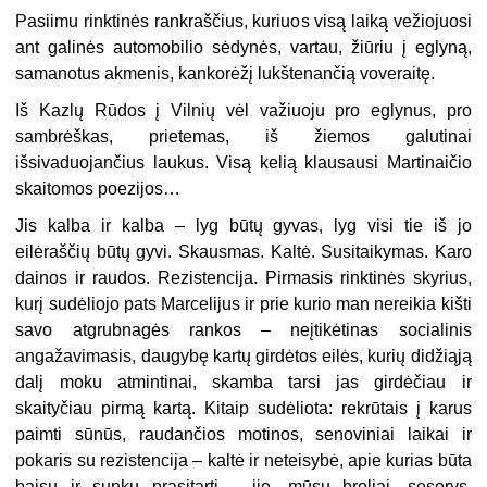
Pasiimu rinktinės rankraščius, kuriuos visą laiką vežiojuosi
ant galinės automobilio sėdynės, vartau, žiūriu į eglyną,
samanotus akmenis, kankorėžį lukštenančią voveraitę.
Iš Kazlų Rūdos į Vilnių vėl važiuoju pro eglynus, pro
sambrėškas, prietemas, iš žiemos galutinai
išsivaduojančius laukus. Visą kelią klausausi Martinaičio
skaitomos poezijos…
Jis kalba ir kalba – lyg būtų gyvas, lyg visi tie iš jo
eilėraščių būtų gyvi. Skausmas. Kaltė. Susitaikymas. Karo
dainos ir raudos. Rezistencija. Pirmasis rinktinės skyrius,
kurį sudėliojo pats Marcelijus ir prie kurio man nereikia kišti
savo atgrubnagės rankos – neįtikėtinas socialinis
angažavimasis, daugybę kartų girdėtos eilės, kurių didžiąją
dalį moku atmintinai, skamba tarsi jas girdėčiau ir
skaityčiau pirmą kartą. Kitaip sudėliota: rekrūtais į karus
paimti sūnūs, raudančios motinos, senoviniai laikai ir
pokaris su rezistencija – kaltė ir neteisybė, apie kurias būta
baisu ir sunku prasitarti – jie, mūsų broliai, seserys,