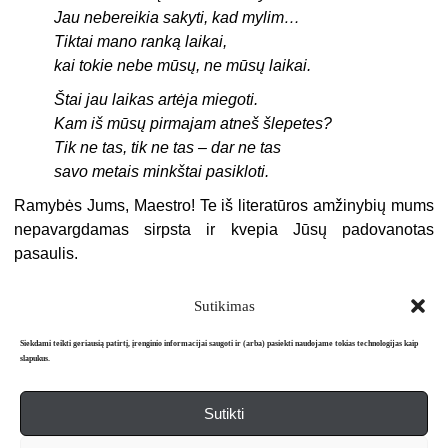
Jau nebereikia sakyti, kad mylim…
Tiktai mano ranką laikai,
kai tokie nebe mūsų, ne mūsų laikai.
Štai jau laikas artėja miegoti.
Kam iš mūsų pirmajam atneš šlepetes?
Tik ne tas, tik ne tas – dar ne tas
savo metais minkštai pasikloti.
Ramybės Jums, Maestro! Te iš literatūros amžinybių mums
nepavargdamas sirpsta ir kvepia Jūsų padovanotas
pasaulis.
Sutikimas
Siekdami teikti geriausią patirtį, įrenginio informacijai saugoti ir (arba) pasiekti naudojame tokias technologijas kaip
slapukus.
Sutikti
Apie mus
Redakcija
Prenumerata