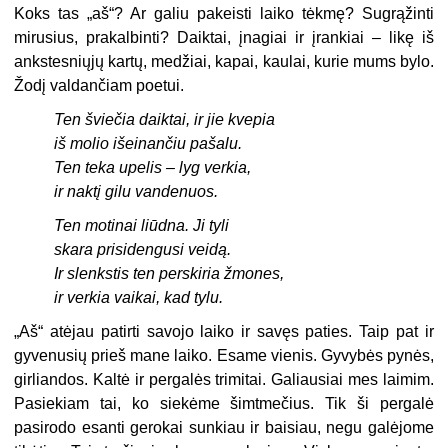
Koks tas „aš“? Ar galiu pakeisti laiko tėkmę? Sugrąžinti
mirusius, prakalbinti? Daiktai, įnagiai ir įrankiai – likę iš
ankstesniųjų kartų, medžiai, kapai, kaulai, kurie mums bylo.
Žodį valdančiam poetui.
Ten šviečia daiktai, ir jie kvepia
iš molio išeinančiu pašalu.
Ten teka upelis – lyg verkia,
ir naktį gilu vandenuos.
Ten motinai liūdna. Ji tyli
skara prisidengusi veidą.
Ir slenkstis ten perskiria žmones,
ir verkia vaikai, kad tylu.
„Aš“ atėjau patirti savojo laiko ir savęs paties. Taip pat ir
gyvenusių prieš mane laiko. Esame vienis. Gyvybės pynės,
girliandos. Kaltė ir pergalės trimitai. Galiausiai mes laimim.
Pasiekiam tai, ko siekėme šimtmečius. Tik ši pergalė
pasirodo esanti gerokai sunkiau ir baisiau, negu galėjome