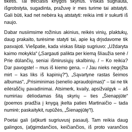
tikėtis. Tai trečiasis knygos skyrius. Viskas sugriauta,
išgrobstyta, sugadinta, pražuvę ir mes turime tai atstatyti.
Gali būti, kad net nebėra ką atstatyti: reikia imti ir sukurti iš
naujo.
Dabar nusiimsime rožinius akinius, reikės vinių, plaktukų,
daug prakaito, turėsime statyti tai, apie ką drįsdavome tik
pasvajoti. Viešpatie, kada viskas šitaip sugriuvo: „Uždaryta
kaimo mokykla“ („Sargauti palikta per kiemą šliaužia senė /
Prie dūlančių, seniai išmirusiųjų skalbinių. / – Ko reikia?
Dar pavogste! – mus iš kiemo gena. – / Jau nieks negrįžta
mirt – kas liks iš kapinių?“), „Sąvartyne rastas šeimos
albumas“, „Prisiminimas (senelio apraudojimas)“ – tai ne tik
eilėraščių pavadinimai. Atsimerk, kvaily, apsižvalgyk – aš
numiriau dėliodamas šitą skyrių – ties „Šienapjūte“
(poemos pradžia į knygą įkelta paties Martinaičio – tada
numirė; paskaitykit, rupūžės, „Šienapjūtę“!).
Poetai gali (at)kurti sugriuvusį pasaulį. Tam reikia daug
galingos, (at)gimdančios, keičiančios, iš proto varančios