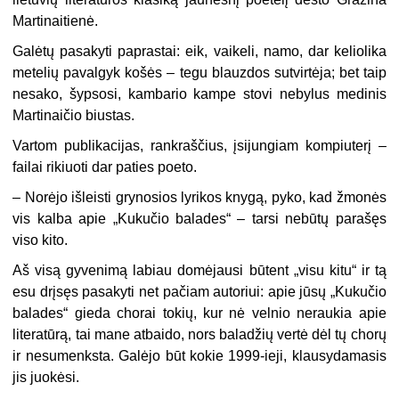
Martinaitienė.
Galėtų pasakyti paprastai: eik, vaikeli, namo, dar keliolika
metelių pavalgyk košės – tegu blauzdos sutvirtėja; bet taip
nesako, šypsosi, kambario kampe stovi nebylus medinis
Martinaičio biustas.
Vartom publikacijas, rankraščius, įsijungiam kompiuterį –
failai rikiuoti dar paties poeto.
– Norėjo išleisti grynosios lyrikos knygą, pyko, kad žmonės
vis kalba apie „Kukučio balades“ – tarsi nebūtų parašęs
viso kito.
Aš visą gyvenimą labiau domėjausi būtent „visu kitu“ ir tą
esu drįsęs pasakyti net pačiam autoriui: apie jūsų „Kukučio
balades“ gieda chorai tokių, kur nė velnio neraukia apie
literatūrą, tai mane atbaido, nors baladžių vertė dėl tų chorų
ir nesumenksta. Galėjo būt kokie 1999-ieji, klausydamasis
jis juokėsi.