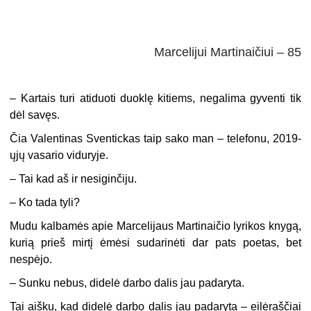
Marcelijui Martinaičiui – 85
– Kartais turi atiduoti duoklę kitiems, negalima gyventi tik
dėl savęs.
Čia Valentinas Sventickas taip sako man – telefonu, 2019-
ųjų vasario viduryje.
– Tai kad aš ir nesiginčiju.
– Ko tada tyli?
Mudu kalbamės apie Marcelijaus Martinaičio lyrikos knygą,
kurią prieš mirtį ėmėsi sudarinėti dar pats poetas, bet
nespėjo.
– Sunku nebus, didelė darbo dalis jau padaryta.
Tai aišku, kad didelė darbo dalis jau padaryta – eilėraščiai