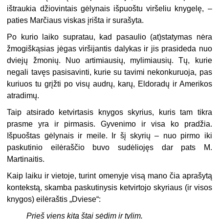
ištraukia džiovintais gėlynais išpuoštu viršeliu knygelę, –
paties Marčiaus viskas įrišta ir surašyta.
Po kurio laiko supratau, kad pasaulio (at)statymas nėra
žmogiškąsias jėgas viršijantis dalykas ir jis prasideda nuo
dviejų žmonių. Nuo artimiausių, mylimiausių. Tų, kurie
negali tavęs pasisavinti, kurie su tavimi nekonkuruoja, pas
kuriuos tu grįžti po visų audrų, karų, Eldoradų ir Amerikos
atradimų.
Taip atsirado ketvirtasis knygos skyrius, kuris tam tikra
prasme yra ir pirmasis. Gyvenimo ir visa ko pradžia.
Išpuoštas gėlynais ir meile. Ir šį skyrių – nuo pirmo iki
paskutinio eilėraščio buvo sudėliojęs dar pats M.
Martinaitis.
Kaip laiku ir vietoje, turint omenyje visą mano čia aprašytą
kontekstą, skamba paskutinysis ketvirtojo skyriaus (ir visos
knygos) eilėraštis „Dviese“:
Prieš viens kitą štai sėdim ir tylim.