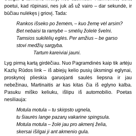
poetui, kad rūpinasi, nes juk aš už vairo – dar sekundė, ir
būčiau nulėkęs į griovį. Tada:
Rankos išseko po žemėm, – kuo žemę vėl arsim?
Bet nebaisi ta ramybė – smėlių žolelė švelni.
Tamsios sukilėlių eglės. Per amžius – be garso
stovi medžių sargyba.
Tartum kareiviai jauni.
Lyg pirmą kartą girdėčiau. Nuo Pagramdinės kaip tik artėju
Kazlų Rūdos link – iš abiejų kelio pusių ūksmingi eglynai,
proskynoj plieskia garuojanti saulės liepsna ir jau
nebežinau, Martinaitis ar kas kitas čia iš eglyno kalba.
Pasuku miško keliuku, išlipu iš automobilio. Poetas
nesiliauja:
Motula motula – tu skirpsto ugnela,
tu šiaurės lange pazarų vakarine spingsula.
Motula motula – žolė jau pro akmenį želia,
skersai išilgai ji ant akmenio gula.