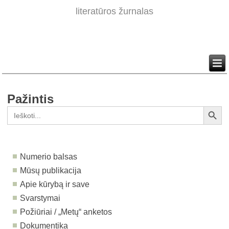
literatūros žurnalas
Pažintis
Search Button
Search
for:
Numerio balsas
Mūsų publikacija
Apie kūrybą ir save
Svarstymai
Požiūriai / „Metų“ anketos
Dokumentika