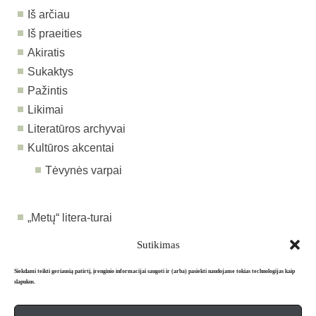
Iš arčiau
Iš praeities
Akiratis
Sukaktys
Pažintis
Likimai
Literatūros archyvai
Kultūros akcentai
Tėvynės varpai
„Metų“ litera-turai
„Metų“ komentarai
Sutikimas
Siekdami teikti geriausią patirtį, įrenginio informacijai saugoti ir (arba) pasiekti naudojame tokias technologijas kaip
slapukus.