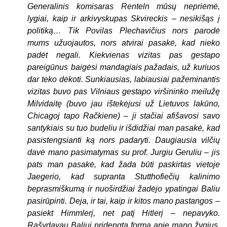
Generalinis komisaras Renteln mūsų nepriėmė,
lygiai, kaip ir arkivyskupas Skvireckis – nesikišąs į
politiką… Tik Povilas Plechavičius nors parodė
mums užuojautos, nors atvirai pasakė, kad nieko
padėt negali. Kiekvienas vizitas pas gestapo
pareigūnus baigėsi mandagiais pažadais, už kuriuos
dar teko dėkoti. Sunkiausias, labiausiai pažeminantis
vizitas buvo pas Vilniaus gestapo viršininko meilužę
Milvidaitę (buvo jau ištekėjusi už Lietuvos lakūno,
Chicagoj tapo Račkiene) – ji stačiai afišavosi savo
santykiais su tuo budeliu ir išdidžiai man pasakė, kad
pasistengsianti ką nors padaryti. Daugiausia vilčių
davė mano pasimatymas su prof. Jurgiu Geruliu – jis
pats man pasakė, kad žada būti paskirtas vietoje
Jaegerio, kad supranta Stutthofiečių kalinimo
beprasmiškumą ir nuoširdžiai žadėjo ypatingai Baliu
pasirūpinti. Deja, ir tai, kaip ir kitos mano pastangos –
pasiekt Himmlerį, net patį Hitlerį – nepavyko.
Rašydavau Baliui pridengta forma apie mano žygius,