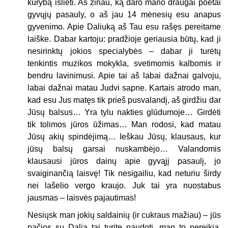
kūrybą išlieti. Aš žinau, ką daro mano draugai poetai
gyvųjų pasauly, o aš jau 14 mėnesių esu anapus
gyvenimo. Apie Daliuką aš Tau esu rašęs pereitame
laiške. Dabar kartoju: pradžioje geriausia būtų, kad ji
nesirinktų jokios specialybės – dabar ji turėtų
tenkintis muzikos mokykla, svetimomis kalbomis ir
bendru lavinimusi. Apie tai aš labai dažnai galvoju,
labai dažnai matau Judvi sapne. Kartais atrodo man,
kad esu Jus matęs tik prieš pusvalandį, aš girdžiu dar
Jūsų balsus… Yra tylu nakties glūdumoje… Girdėti
tik tolimos jūros ūžimas… Man rodosi, kad matau
Jūsų akių spindėjimą… Ieškau Jūsų, klausaus, kur
jūsų balsų garsai nuskambėjo… Valandomis
klausausi jūros dainų apie gyvąjį pasaulį, jo
svaiginančią laisvę! Tik nesigailiu, kad neturiu širdy
nei lašelio vergo kraujo. Juk tai yra nuostabus
jausmas – laisvės pajautimas!
Nesiųsk man jokių saldainių (ir cukraus mažiau) – jūs
pačios su Dalia tai turite naudoti, man to nereikia.