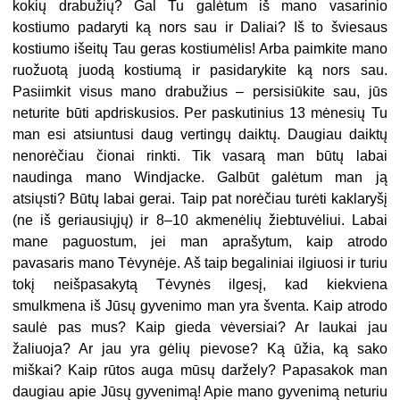
kokių drabužių? Gal Tu galėtum iš mano vasarinio
kostiumo padaryti ką nors sau ir Daliai? Iš to šviesaus
kostiumo išeitų Tau geras kostiumėlis! Arba paimkite mano
ruožuotą juodą kostiumą ir pasidarykite ką nors sau.
Pasiimkit visus mano drabužius – persisiūkite sau, jūs
neturite būti apdriskusios. Per paskutinius 13 mėnesių Tu
man esi atsiuntusi daug vertingų daiktų. Daugiau daiktų
nenorėčiau čionai rinkti. Tik vasarą man būtų labai
naudinga mano Windjacke. Galbūt galėtum man ją
atsiųsti? Būtų labai gerai. Taip pat norėčiau turėti kaklaryšį
(ne iš geriausiųjų) ir 8–10 akmenėlių žiebtuvėliui. Labai
mane paguostum, jei man aprašytum, kaip atrodo
pavasaris mano Tėvynėje. Aš taip begaliniai ilgiuosi ir turiu
tokį neišpasakytą Tėvynės ilgesį, kad kiekviena
smulkmena iš Jūsų gyvenimo man yra šventa. Kaip atrodo
saulė pas mus? Kaip gieda vėversiai? Ar laukai jau
žaliuoja? Ar jau yra gėlių pievose? Ką ūžia, ką sako
miškai? Kaip rūtos auga mūsų daržely? Papasakok man
daugiau apie Jūsų gyvenimą! Apie mano gyvenimą neturiu