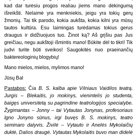
kad dar turėsiu progos realiau jiems mano dėkingumą
išreikšti. Nelaimė yra menkniekis, jeigu yra tokių gerų
žmonių. Tai tik parodo, kokia aukšta, kokia kilni yra mūsų
tautos kultūra. Esu laimingas turėdamas tokius gerus
draugus ir didžiuojuos tuo. Žinot ką? Aš grįšiu pas Jus
greičiau, negu aukštoji išmintis mano! Būkite dėl to tikri! Tik
judvi turite būti sveikos! Saugokitės nuo praeinančių
baktereologinių blogybių!
Mano mielos, mielos, mylimos mano!
Jūsų Bal
Pastabos:
Č
ia B. S. kalba apie Vilniaus Vaidilos teatrą.
Jurgis – Blekaitis, jo mokinys, vienintelis jo studenta,
baigęs universitetą su pagrindine teatrologijos specialybe.
Žygimantas – Jonny – tai Vytautas Jonynas, profesoriaus
Igno Jonyno sūnus, irgi buvęs B. S. mokinys, teatro
seminaro dalyvis. Živilė – Vytauto ir Anelės Mykolaičių
duktė, Dalios draugė. Vytautas Mykolaitis buvo man didelė