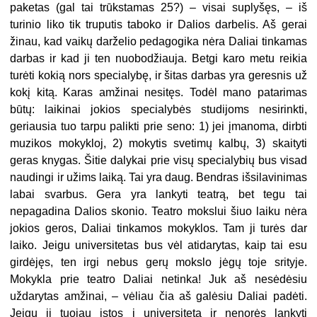
paketas (gal tai trūkstamas 25?) – visai suplyšęs, – iš
turinio liko tik truputis taboko ir Dalios darbelis. Aš gerai
žinau, kad vaikų darželio pedagogika nėra Daliai tinkamas
darbas ir kad ji ten nuobodžiauja. Betgi karo metu reikia
turėti kokią nors specialybę, ir šitas darbas yra geresnis už
kokį kitą. Karas amžinai nesitęs. Todėl mano patarimas
būtų: laikinai jokios specialybės studijoms nesirinkti,
geriausia tuo tarpu palikti prie seno: 1) jei įmanoma, dirbti
muzikos mokykloj, 2) mokytis svetimų kalbų, 3) skaityti
geras knygas. Šitie dalykai prie visų specialybių bus visad
naudingi ir užims laiką. Tai yra daug. Bendras išsilavinimas
labai svarbus. Gera yra lankyti teatrą, bet tegu tai
nepagadina Dalios skonio. Teatro mokslui šiuo laiku nėra
jokios geros, Daliai tinkamos mokyklos. Tam ji turės dar
laiko. Jeigu universitetas bus vėl atidarytas, kaip tai esu
girdėjęs, ten irgi nebus gerų mokslo jėgų toje srityje.
Mokykla prie teatro Daliai netinka! Juk aš nesėdėsiu
uždarytas amžinai, – vėliau čia aš galėsiu Daliai padėti.
Jeigu ji tuojau įstos į universitetą ir nenorės lankyti