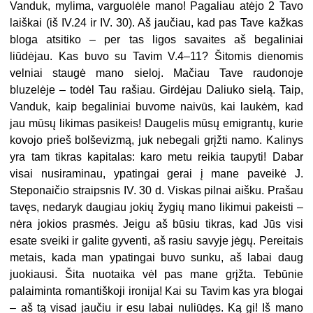
Vanduk, mylima, varguolėle mano! Pagaliau atėjo 2 Tavo
laiškai (iš IV.24 ir IV. 30). Aš jaučiau, kad pas Tave kažkas
bloga atsitiko – per tas ligos savaites aš begaliniai
liūdėjau. Kas buvo su Tavim V.4–11? Šitomis dienomis
velniai staugė mano sieloj. Mačiau Tave raudonoje
bluzelėje – todėl Tau rašiau. Girdėjau Daliuko sielą. Taip,
Vanduk, kaip begaliniai buvome naivūs, kai laukėm, kad
jau mūsų likimas pasikeis! Daugelis mūsų emigrantų, kurie
kovojo prieš bolševizmą, juk nebegali grįžti namo. Kalinys
yra tam tikras kapitalas: karo metu reikia taupyti! Dabar
visai nusiraminau, ypatingai gerai į mane paveikė J.
Steponaičio straipsnis IV. 30 d. Viskas pilnai aišku. Prašau
tavęs, nedaryk daugiau jokių žygių mano likimui pakeisti –
nėra jokios prasmės. Jeigu aš būsiu tikras, kad Jūs visi
esate sveiki ir galite gyventi, aš rasiu savyje jėgų. Pereitais
metais, kada man ypatingai buvo sunku, aš labai daug
juokiausi. Šita nuotaika vėl pas mane grįžta. Tebūnie
palaiminta romantiškoji ironija! Kai su Tavim kas yra blogai
– aš tą visad jaučiu ir esu labai nuliūdęs. Ką gi! Iš mano