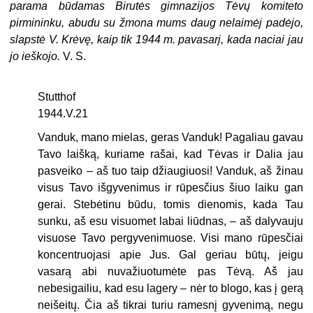
parama būdamas Birutės gimnazijos Tėvų komiteto
pirmininku, abudu su žmona mums daug nelaimėj padėjo,
slapstė V. Krėvę, kaip tik 1944 m. pavasarį, kada naciai jau
jo ieškojo.
V. S.
Stutthof
1944.V.21
Vanduk, mano mielas, geras Vanduk! Pagaliau gavau
Tavo laišką, kuriame rašai, kad Tėvas ir Dalia jau
pasveiko – aš tuo taip džiaugiuosi! Vanduk, aš žinau
visus Tavo išgyvenimus ir rūpesčius šiuo laiku gan
gerai. Stebėtinu būdu, tomis dienomis, kada Tau
sunku, aš esu visuomet labai liūdnas, – aš dalyvauju
visuose Tavo pergyvenimuose. Visi mano rūpesčiai
koncentruojasi apie Jus. Gal geriau būtų, jeigu
vasarą abi nuvažiuotumėte pas Tėvą. Aš jau
nebesigailiu, kad esu lagery – nėr to blogo, kas į gerą
neišeitų. Čia aš tikrai turiu ramesnį gyvenimą, negu