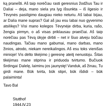
ką pranešti. Aš taip norėčiau rasti geresnius žodžius Tau ir
Daliai – deja, mano siela yra lyg išsunkta – iš ilgesio ir
Tėvynės pasiilgimo daugiau nieko neturiu. Aš labai bijau,
ar Dalia mane supras? Gal aš jau esu labai nuo gyvenimo
atsilikęs? Visi mano kolegos Tėvynėje dirba, kuria, rašo,
žengia pirmyn, o aš visas priklausau praeičiai. Aš taip
norėčiau pas Tėvą ūkyje dirbti – net ir šiuo atveju būčiau
naudingas. Tačiau mano gabumai, mano darbas, mano
žinios, atrodo, niekam nereikalingos. Aš esu toks vienišas
minioje! Vis dėlto tikėjimo į geresnę ateitį nenustoju. Šitas
tikėjimas mane stiprina ir priduoda tvirtumo. Bučiuok
širdingai Dalelę, laiminu jos jaunystę! Vanduk, aš žinau, Tu
girdi mane. Būk tvirta, būk stipri, būk išdidi – būk
palaiminta!
Tavo Bal
Stutthof
1944.IV.23