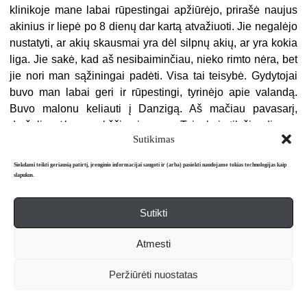
klinikoje mane labai rūpestingai apžiūrėjo, prirašė naujus
akinius ir liepė po 8 dienų dar kartą atvažiuoti. Jie negalėjo
nustatyti, ar akių skausmai yra dėl silpnų akių, ar yra kokia
liga. Jie sakė, kad aš nesibaiminčiau, nieko rimto nėra, bet
jie nori man sąžiningai padėti. Visa tai teisybė. Gydytojai
buvo man labai geri ir rūpestingi, tyrinėjo apie valandą.
Buvo malonu keliauti į Danzigą. Aš mačiau pavasarį,
darželių gėles, paukščių giesmę… Taip, kaip tik šiandie yra
Sutikimas
pirmoji Sekminių diena. Ar Tu atsimeni, Vanduk, mūsų
jaunystės Sekmines? Na, taip, mes dar turėsime
Siekdami teikti geriausią patirtį, įrenginio informacijai saugoti ir (arba) pasiekti naudojame tokias technologijas kaip
geresnių…
slapukus.
Siuntinius Nr. 36 ir 37 jau turiu – jie tokie turiningi, taip
Sutikti
rūpestingai, su tokia meile paruošti! Taip – kur aš turiu Tau
sekantį laišką adresuoti? Dar į Vilnių, ar Tu jau būsi pas
Atmesti
Tėvą? Nebijok ateities – aš dėl jos džiaugiuosi. Danzigo
laikraščiai daug rašo apie ateinančius didelius įvykius šiais
Peržiūrėti nuostatas
metais – gal jie teisingi. Tik nebūk liūdna, Vanduk, dėl
manęs nebijok.