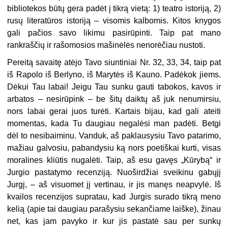
bibliotekos būtų gera padėt į tikrą vietą: 1) teatro istoriją, 2)
rusų literatūros istoriją – visomis kalbomis. Kitos knygos
gali pačios savo likimu pasirūpinti. Taip pat mano
rankraščių ir rašomosios mašinėlės nenorėčiau nustoti.
Pereitą savaitę atėjo Tavo siuntiniai Nr. 32, 33, 34, taip pat
iš Rapolo iš Berlyno, iš Marytės iš Kauno. Padėkok jiems.
Dėkui Tau labai! Jeigu Tau sunku gauti tabokos, kavos ir
arbatos – nesirūpink – be šitų daiktų aš juk nenumirsiu,
nors labai gerai juos turėti. Kartais bijau, kad gali ateiti
momentas, kada Tu daugiau negalėsi man padėti. Betgi
dėl to nesibaiminu. Vanduk, aš paklausysiu Tavo patarimo,
mažiau galvosiu, pabandysiu ką nors poetiškai kurti, visas
moralines kliūtis nugalėti. Taip, aš esu gavęs „Kūrybą“ ir
Jurgio pastatymo recenziją. Nuoširdžiai sveikinu gabųjį
Jurgį, – aš visuomet jį vertinau, ir jis manęs neapvylė. Iš
kvailos recenzijos supratau, kad Jurgis surado tikrą meno
kelią (apie tai daugiau parašysiu sekančiame laiške), žinau
net, kas jam pavyko ir kur jis pastatė sau per sunkų