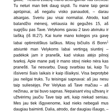
Tu neturi man tiek daug siųsti. Tu mane taip gerai
aprūpinai, aš negaliu visko panaudoti, – darau
atsargas. Sveriu jau visai normaliai. Atrodo, kad
balandžio mėnesį, vėliausia iki gegužės 15, aš
sugrįšiu pas Tave. Velykoms gavau 2 tavo atviruku ir
laišką (iš III.27). Kai kurie mano kolegos yra gavę
1
labai optimistiškus laiškus. Mūsų bičiulis iš Bonn
atsiuntė man Velykoms labai vertingą siuntinį –
padėkok jam ir pranešk, kad viskas atėjo pilnoj
tvarkoj. Apie mane patį ir mano stovį nieko nėra kas
pranešti. Tai nesvarbu. Daug svarbiau tai, kaip Tu
išsiversi šiais laikais ir kaip išlaikysi. Visa beprotybė
jau neilgai truks. Tu teisingai sapnavai: aš jau nesu
taip suliesėjęs. Per Velykas aš Tave mačiau – aš
nežinau, ar tai buvo sapnas. Nepaisant visų užtvarų ir
užtvėrimų jaučiu Tave taip arti, kaip niekad seniau.
Mes jau tiek išgyvenome, kad nieks nebegali mus
daugiau baiminti. Dalia, atrodo, dar daugiau išaugo, –