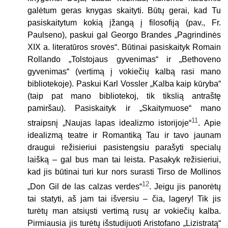
galėtum geras knygas skaityti. Būtų gerai, kad Tu
pasiskaitytum kokią įžangą į filosofiją (pav., Fr.
Paulseno), paskui gal Georgo Brandes „Pagrindinės
XIX a. literatūros srovės“. Būtinai pasiskaityk Romain
Rollando „Tolstojaus gyvenimas“ ir „Bethoveno
gyvenimas“ (vertimą į vokiečių kalbą rasi mano
bibliotekoje). Paskui Karl Vossler „Kalba kaip kūryba“
(taip pat mano bibliotekoj, tik tikslią antraštę
pamiršau). Pasiskaityk ir „Skaitymuose“ mano
11
straipsnį „Naujas lapas idealizmo istorijoje“
. Apie
idealizmą teatre ir Romantiką Tau ir tavo jaunam
draugui režisieriui pasistengsiu parašyti specialų
laišką – gal bus man tai leista. Pasakyk režisieriui,
kad jis būtinai turi kur nors surasti Tirso de Mollinos
12
„Don Gil de las calzas verdes“
. Jeigu jis panorėtų
tai statyti, aš jam tai išversiu – čia, lagery! Tik jis
turėtų man atsiųsti vertimą rusų ar vokiečių kalba.
Pirmiausia jis turėtų išstudijuoti Aristofano „Lizistratą“