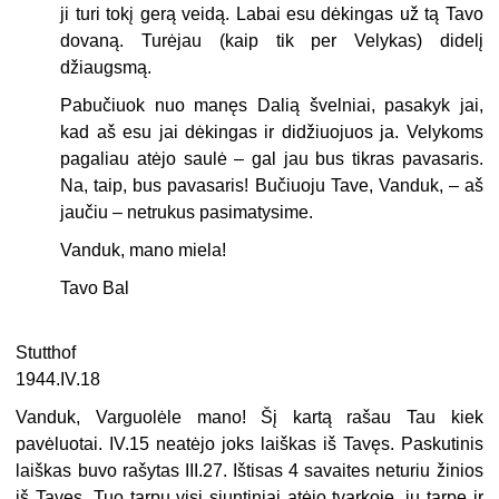
ji turi tokį gerą veidą. Labai esu dėkingas už tą Tavo
dovaną. Turėjau (kaip tik per Velykas) didelį
džiaugsmą.
Pabučiuok nuo manęs Dalią švelniai, pasakyk jai,
kad aš esu jai dėkingas ir didžiuojuos ja. Velykoms
pagaliau atėjo saulė – gal jau bus tikras pavasaris.
Na, taip, bus pavasaris! Bučiuoju Tave, Vanduk, – aš
jaučiu – netrukus pasimatysime.
Vanduk, mano miela!
Tavo Bal
Stutthof
1944.IV.18
Vanduk, Varguolėle mano! Šį kartą rašau Tau kiek
pavėluotai. IV.15 neatėjo joks laiškas iš Tavęs. Paskutinis
laiškas buvo rašytas III.27. Ištisas 4 savaites neturiu žinios
iš Tavęs. Tuo tarpu visi siuntiniai atėjo tvarkoje, jų tarpe ir