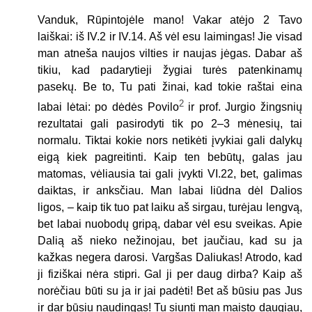
Vanduk, Rūpintojėle mano! Vakar atėjo 2 Tavo
laiškai: iš IV.2 ir IV.14. Aš vėl esu laimingas! Jie visad
man atneša naujos vilties ir naujas jėgas. Dabar aš
tikiu, kad padarytieji žygiai turės patenkinamų
pasekų. Be to, Tu pati žinai, kad tokie raštai eina
2
labai lėtai: po dėdės Povilo
ir prof. Jurgio žingsnių
rezultatai gali pasirodyti tik po 2–3 mėnesių, tai
normalu. Tiktai kokie nors netikėti įvykiai gali dalykų
eigą kiek pagreitinti. Kaip ten bebūtų, galas jau
matomas, vėliausia tai gali įvykti VI.22, bet, galimas
daiktas, ir anksčiau. Man labai liūdna dėl Dalios
ligos, – kaip tik tuo pat laiku aš sirgau, turėjau lengvą,
bet labai nuobodų gripą, dabar vėl esu sveikas. Apie
Dalią aš nieko nežinojau, bet jaučiau, kad su ja
kažkas negera darosi. Vargšas Daliukas! Atrodo, kad
ji fiziškai nėra stipri. Gal ji per daug dirba? Kaip aš
norėčiau būti su ja ir jai padėti! Bet aš būsiu pas Jus
ir dar būsiu naudingas! Tu siunti man maisto daugiau,