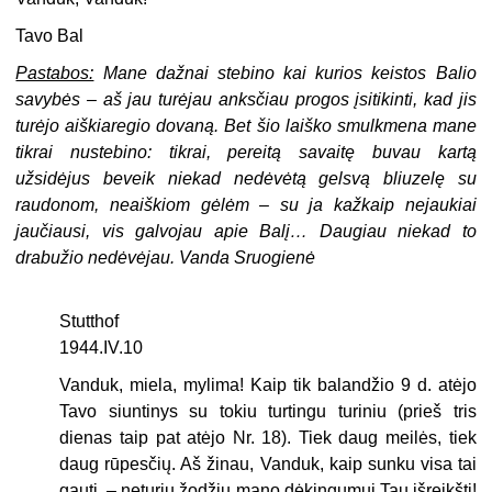
Tavo Bal
Pastabos:
Mane dažnai stebino kai kurios keistos Balio
savybės – aš jau turėjau anksčiau progos įsitikinti, kad jis
turėjo aiškiaregio dovaną. Bet šio laiško smulkmena mane
tikrai nustebino: tikrai, pereitą savaitę buvau kartą
užsidėjus beveik niekad nedėvėtą gelsvą bliuzelę su
raudonom, neaiškiom gėlėm – su ja kažkaip nejaukiai
jaučiausi, vis galvojau apie Balį… Daugiau niekad to
drabužio nedėvėjau. Vanda Sruogienė
Stutthof
1944.IV.10
Vanduk, miela, mylima! Kaip tik balandžio 9 d. atėjo
Tavo siuntinys su tokiu turtingu turiniu (prieš tris
dienas taip pat atėjo Nr. 18). Tiek daug meilės, tiek
daug rūpesčių. Aš žinau, Vanduk, kaip sunku visa tai
gauti, – neturiu žodžių mano dėkingumui Tau išreikšti!