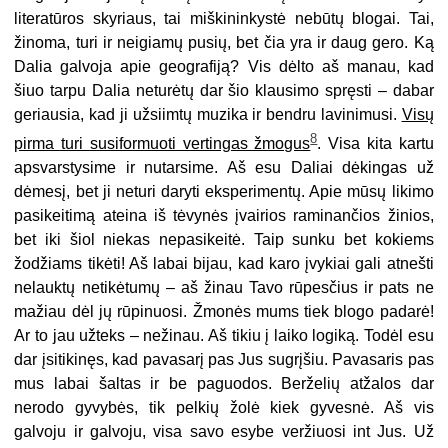
literatūros skyriaus, tai miškininkystė nebūtų blogai. Tai,
žinoma, turi ir neigiamų pusių, bet čia yra ir daug gero. Ką
Dalia galvoja apie geografiją? Vis dėlto aš manau, kad
šiuo tarpu Dalia neturėtų dar šio klausimo spręsti – dabar
geriausia, kad ji užsiimtų muzika ir bendru lavinimusi.
Visų
8
pirma turi susiformuoti vertingas žmogus
. Visa kita kartu
apsvarstysime ir nutarsime. Aš esu Daliai dėkingas už
dėmesį, bet ji neturi daryti eksperimentų. Apie mūsų likimo
pasikeitimą ateina iš tėvynės įvairios raminančios žinios,
bet iki šiol niekas nepasikeitė. Taip sunku bet kokiems
žodžiams tikėti! Aš labai bijau, kad karo įvykiai gali atnešti
nelauktų netikėtumų – aš žinau Tavo rūpesčius ir pats ne
mažiau dėl jų rūpinuosi. Žmonės mums tiek blogo padarė!
Ar to jau užteks – nežinau. Aš tikiu į laiko logiką. Todėl esu
dar įsitikinęs, kad pavasarį pas Jus sugrįšiu. Pavasaris pas
mus labai šaltas ir be paguodos. Berželių atžalos dar
nerodo gyvybės, tik pelkių žolė kiek gyvesnė. Aš vis
galvoju ir galvoju, visa savo esybe veržiuosi int Jus. Už