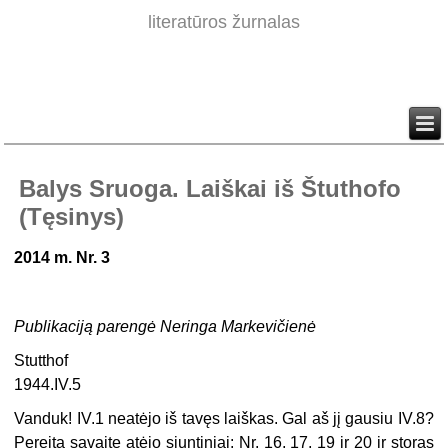
literatūros žurnalas
Balys Sruoga. Laiškai iš Štuthofo
(Tęsinys)
2014
m. Nr.
3
Publikaciją parengė Neringa Markevičienė
Stutthof
1944.IV.5
Vanduk! IV.1 neatėjo iš tavęs laiškas. Gal aš jį gausiu IV.8?
Pereitą savaitę atėjo siuntiniai: Nr. 16, 17, 19 ir 20 ir storas