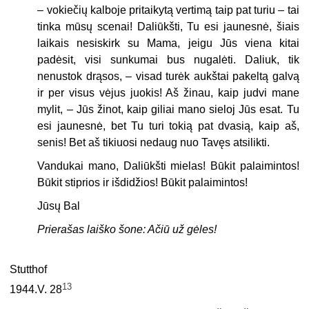
– vokiečių kalboje pritaikytą vertimą taip pat turiu – tai
tinka mūsų scenai! Daliūkšti, Tu esi jaunesnė, šiais
laikais nesiskirk su Mama, jeigu Jūs viena kitai
padėsit, visi sunkumai bus nugalėti. Daliuk, tik
nenustok drąsos, – visad turėk aukštai pakeltą galvą
ir per visus vėjus juokis! Aš žinau, kaip judvi mane
mylit, – Jūs žinot, kaip giliai mano sieloj Jūs esat. Tu
esi jaunesnė, bet Tu turi tokią pat dvasią, kaip aš,
senis! Bet aš tikiuosi nedaug nuo Tavęs atsilikti.
Vandukai mano, Daliūkšti mielas! Būkit palaimintos!
Būkit stiprios ir išdidžios! Būkit palaimintos!
Jūsų Bal
Prierašas laiško šone: Ačiū už gėles!
Stutthof
13
1944.V. 28