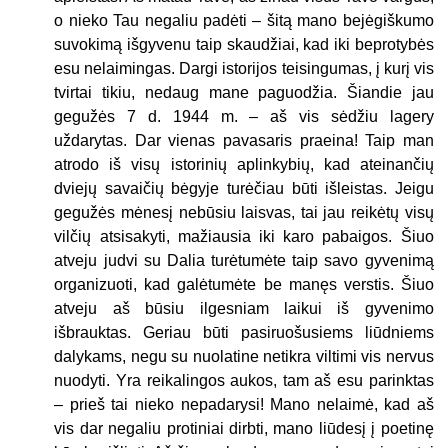
o nieko Tau negaliu padėti – šitą mano bejėgiškumo
suvokimą išgyvenu taip skaudžiai, kad iki beprotybės
esu nelaimingas. Dargi istorijos teisingumas, į kurį vis
tvirtai tikiu, nedaug mane paguodžia. Šiandie jau
gegužės 7 d. 1944 m. – aš vis sėdžiu lagery
uždarytas. Dar vienas pavasaris praeina! Taip man
atrodo iš visų istorinių aplinkybių, kad ateinančių
dviejų savaičių bėgyje turėčiau būti išleistas. Jeigu
gegužės mėnesį nebūsiu laisvas, tai jau reikėtų visų
vilčių atsisakyti, mažiausia iki karo pabaigos. Šiuo
atveju judvi su Dalia turėtumėte taip savo gyvenimą
organizuoti, kad galėtumėte be manęs verstis. Šiuo
atveju aš būsiu ilgesniam laikui iš gyvenimo
išbrauktas. Geriau būti pasiruošusiems liūdniems
dalykams, negu su nuolatine netikra viltimi vis nervus
nuodyti. Yra reikalingos aukos, tam aš esu parinktas
– prieš tai nieko nepadarysi! Mano nelaimė, kad aš
vis dar negaliu protiniai dirbti, mano liūdesį į poetinę