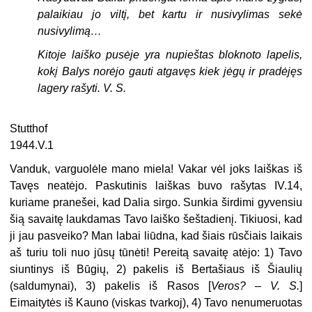
palaikiau jo viltį, bet kartu ir nusivylimas sekė
nusivylimą…
Kitoje laiško pusėje yra nupieštas bloknoto lapelis,
kokį Balys norėjo gauti atgavęs kiek jėgų ir pradėjęs
lagery rašyti. V. S.
Stutthof
1944.V.1
Vanduk, varguolėle mano miela! Vakar vėl joks laiškas iš
Tavęs neatėjo. Paskutinis laiškas buvo rašytas IV.14,
kuriame pranešei, kad Dalia sirgo. Sunkia širdimi gyvensiu
šią savaitę laukdamas Tavo laiško šeštadienį. Tikiuosi, kad
ji jau pasveiko? Man labai liūdna, kad šiais rūsčiais laikais
aš turiu toli nuo jūsų tūnėti! Pereitą savaitę atėjo: 1) Tavo
siuntinys iš Būgių, 2) pakelis iš Bertašiaus iš Šiaulių
(saldumynai), 3) pakelis iš Rasos [
Veros? – V. S.
]
Eimaitytės iš Kauno (viskas tvarkoj), 4) Tavo nenumeruotas