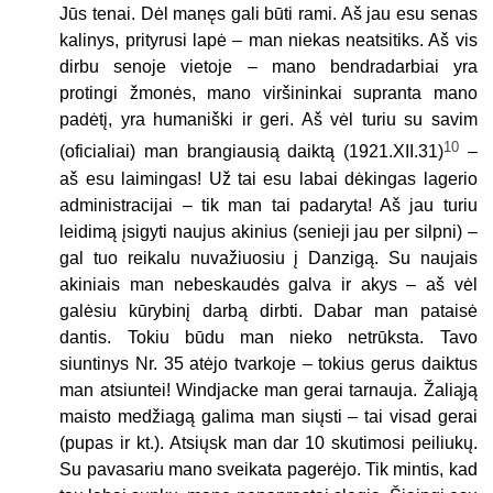
Jūs tenai. Dėl manęs gali būti rami. Aš jau esu senas
kalinys, prityrusi lapė – man niekas neatsitiks. Aš vis
dirbu senoje vietoje – mano bendradarbiai yra
protingi žmonės, mano viršininkai supranta mano
padėtį, yra humaniški ir geri. Aš vėl turiu su savim
10
(oficialiai) man brangiausią daiktą (1921.XII.31)
–
aš esu laimingas! Už tai esu labai dėkingas lagerio
administracijai – tik man tai padaryta! Aš jau turiu
leidimą įsigyti naujus akinius (senieji jau per silpni) –
gal tuo reikalu nuvažiuosiu į Danzigą. Su naujais
akiniais man nebeskaudės galva ir akys – aš vėl
galėsiu kūrybinį darbą dirbti. Dabar man pataisė
dantis. Tokiu būdu man nieko netrūksta. Tavo
siuntinys Nr. 35 atėjo tvarkoje – tokius gerus daiktus
man atsiuntei! Windjacke man gerai tarnauja. Žaliąją
maisto medžiagą galima man siųsti – tai visad gerai
(pupas ir kt.). Atsiųsk man dar 10 skutimosi peiliukų.
Su pavasariu mano sveikata pagerėjo. Tik mintis, kad