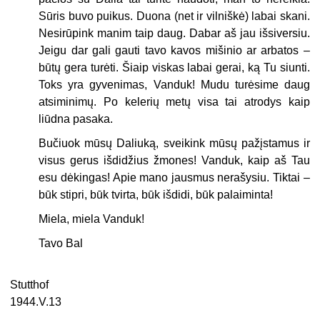
Sūris buvo puikus. Duona (net ir vilniškė) labai skani.
Nesirūpink manim taip daug. Dabar aš jau išsiversiu.
Jeigu dar gali gauti tavo kavos mišinio ar arbatos –
būtų gera turėti. Šiaip viskas labai gerai, ką Tu siunti.
Toks yra gyvenimas, Vanduk! Mudu turėsime daug
atsiminimų. Po kelerių metų visa tai atrodys kaip
liūdna pasaka.
Bučiuok mūsų Daliuką, sveikink mūsų pažįstamus ir
visus gerus išdidžius žmones! Vanduk, kaip aš Tau
esu dėkingas! Apie mano jausmus nerašysiu. Tiktai –
būk stipri, būk tvirta, būk išdidi, būk palaiminta!
Miela, miela Vanduk!
Tavo Bal
Stutthof
1944.V.13