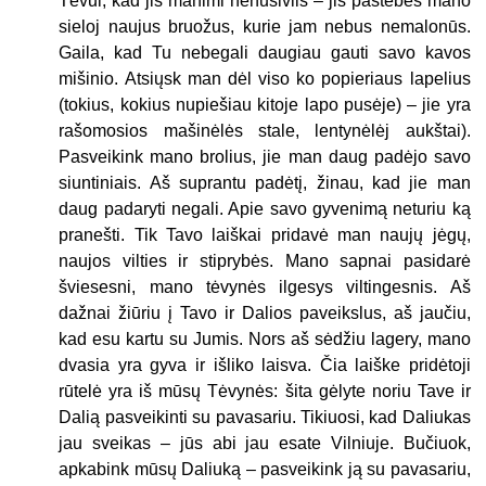
Tėvui, kad jis manimi nenusivils – jis pastebės mano
sieloj naujus bruožus, kurie jam nebus nemalonūs.
Gaila, kad Tu nebegali daugiau gauti savo kavos
mišinio. Atsiųsk man dėl viso ko popieriaus lapelius
(tokius, kokius nupiešiau kitoje lapo pusėje) – jie yra
rašomosios mašinėlės stale, lentynėlėj aukštai).
Pasveikink mano brolius, jie man daug padėjo savo
siuntiniais. Aš suprantu padėtį, žinau, kad jie man
daug padaryti negali. Apie savo gyvenimą neturiu ką
pranešti. Tik Tavo laiškai pridavė man naujų jėgų,
naujos vilties ir stiprybės. Mano sapnai pasidarė
šviesesni, mano tėvynės ilgesys viltingesnis. Aš
dažnai žiūriu į Tavo ir Dalios paveikslus, aš jaučiu,
kad esu kartu su Jumis. Nors aš sėdžiu lagery, mano
dvasia yra gyva ir išliko laisva. Čia laiške pridėtoji
rūtelė yra iš mūsų Tėvynės: šita gėlyte noriu Tave ir
Dalią pasveikinti su pavasariu. Tikiuosi, kad Daliukas
jau sveikas – jūs abi jau esate Vilniuje. Bučiuok,
apkabink mūsų Daliuką – pasveikink ją su pavasariu,