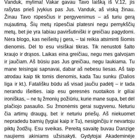
Vanduk, mylima! Vakar gavau Tavo laišką iš V.12, jis
rašytas prieš įvykius pas Jus. Vanduk, aš viską žinau.
Žinau Tavo rūpesčius ir pergyvenimus – aš turiu gerą
nujautimą. Šių metų rūpesčiai platesni negu pernykščių
metų, bet jie yra labiau paviršutiniški ir greičiau pagydomi.
Nėra blogo, kas neišeitų į gera, – tai reikia atsiminti šiomis
dienomis. Dėl to esu visiškai tikras. Tik nenustoti šalto
kraujo ir drąsos. Laikas eina greičiau, negu mes galvojam
ir jaučiam. Aš būsiu pas Jus greičiau, negu laukiama. Tu
mane teisingai sapnavai, dabar aš nebesu liesas. Aš taip
atrodau kaip tik tomis dienomis, kada Tau sunku (Dalios
liga ir kt.). Fatališku būdu aš visad jaučiu padėtį – ir tada
nerandu išeities. iaip esu geresnės nuotaikos ir giliai
ironiškas, – ne tų žmonių požiūriu, kurie mane supa, bet dėl
plačiojo pasaulio. Su žmonėmis gerai sugyvenu. Neturiu
čia artimų draugų, bet ir neturiu priešų. Aš niekuomet
nepradedu barnių (lygiai kaip ir Tu), nesiginčiju ir nevartoju
piktų žodžių. Esu sveikas. Pereitą savaitę buvau Danzige
naujiems akiniams užsisakyti. Gydytojai Akademinėje