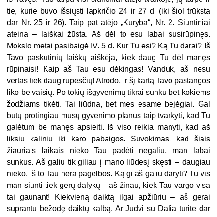
tie, kurie buvo išsiųsti lapkričio 24 ir 27 d. (iki šiol trūksta
dar Nr. 25 ir 26). Taip pat atėjo „Kūryba“, Nr. 2. Siuntiniai
ateina – laiškai žūsta. Aš dėl to esu labai susirūpinęs.
Mokslo metai pasibaigė IV. 5 d. Kur Tu esi? Ką Tu darai? Iš
Tavo paskutinių laiškų aiškėja, kiek daug Tu dėl manęs
rūpinaisi! Kaip aš Tau esu dėkingas! Vanduk, aš nesu
vertas tiek daug rūpesčių! Atrodo, ir šį kartą Tavo pastangos
liko be vaisių. Po tokių išgyvenimų tikrai sunku bet kokiems
žodžiams tikėti. Tai liūdna, bet mes esame bejėgiai. Gal
būtų protingiau mūsų gyvenimo planus taip tvarkyti, kad Tu
galėtum be manęs apsieiti. Iš viso reikia manyti, kad aš
liksiu kaliniu iki karo pabaigos. Suvokimas, kad šiais
žiauriais laikais nieko Tau padėti negaliu, man labai
sunkus. Aš galiu tik giliau į mano liūdesį skęsti – daugiau
nieko. Iš to Tau nėra pagelbos. Ką gi aš galiu daryti? Tu vis
man siunti tiek gerų dalykų – aš žinau, kiek Tau vargo visa
tai gaunant! Kiekvieną daiktą ilgai apžiūriu – aš gerai
suprantu bežodę daiktų kalbą. Ar Judvi su Dalia turite dar