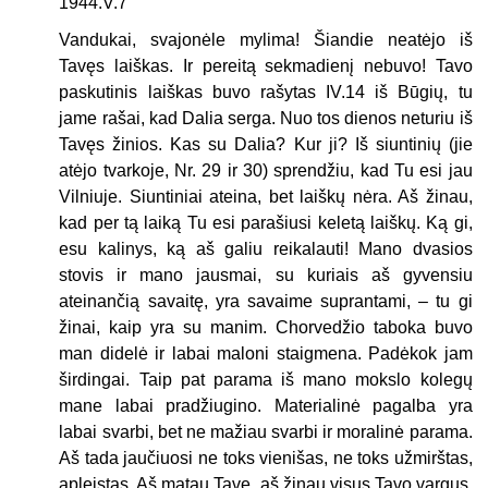
1944.V.7
Vandukai, svajonėle mylima! Šiandie neatėjo iš
Tavęs laiškas. Ir pereitą sekmadienį nebuvo! Tavo
paskutinis laiškas buvo rašytas IV.14 iš Būgių, tu
jame rašai, kad Dalia serga. Nuo tos dienos neturiu iš
Tavęs žinios. Kas su Dalia? Kur ji? Iš siuntinių (jie
atėjo tvarkoje, Nr. 29 ir 30) sprendžiu, kad Tu esi jau
Vilniuje. Siuntiniai ateina, bet laiškų nėra. Aš žinau,
kad per tą laiką Tu esi parašiusi keletą laiškų. Ką gi,
esu kalinys, ką aš galiu reikalauti! Mano dvasios
stovis ir mano jausmai, su kuriais aš gyvensiu
ateinančią savaitę, yra savaime suprantami, – tu gi
žinai, kaip yra su manim. Chorvedžio taboka buvo
man didelė ir labai maloni staigmena. Padėkok jam
širdingai. Taip pat parama iš mano mokslo kolegų
mane labai pradžiugino. Materialinė pagalba yra
labai svarbi, bet ne mažiau svarbi ir moralinė parama.
Aš tada jaučiuosi ne toks vienišas, ne toks užmirštas,
apleistas. Aš matau Tave, aš žinau visus Tavo vargus,