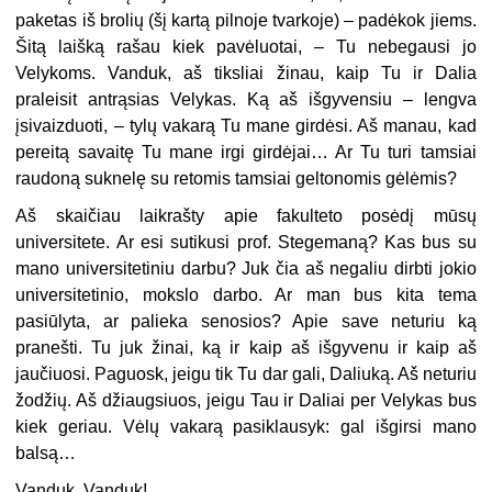
paketas iš brolių (šį kartą pilnoje tvarkoje) – padėkok jiems.
Šitą laišką rašau kiek pavėluotai, – Tu nebegausi jo
Velykoms. Vanduk, aš tiksliai žinau, kaip Tu ir Dalia
praleisit antrąsias Velykas. Ką aš išgyvensiu – lengva
įsivaizduoti, – tylų vakarą Tu mane girdėsi. Aš manau, kad
pereitą savaitę Tu mane irgi girdėjai… Ar Tu turi tamsiai
raudoną suknelę su retomis tamsiai geltonomis gėlėmis?
Aš skaičiau laikrašty apie fakulteto posėdį mūsų
universitete. Ar esi sutikusi prof. Stegemaną? Kas bus su
mano universitetiniu darbu? Juk čia aš negaliu dirbti jokio
universitetinio, mokslo darbo. Ar man bus kita tema
pasiūlyta, ar palieka senosios? Apie save neturiu ką
pranešti. Tu juk žinai, ką ir kaip aš išgyvenu ir kaip aš
jaučiuosi. Paguosk, jeigu tik Tu dar gali, Daliuką. Aš neturiu
žodžių. Aš džiaugsiuos, jeigu Tau ir Daliai per Velykas bus
kiek geriau. Vėlų vakarą pasiklausyk: gal išgirsi mano
balsą…
Vanduk, Vanduk!