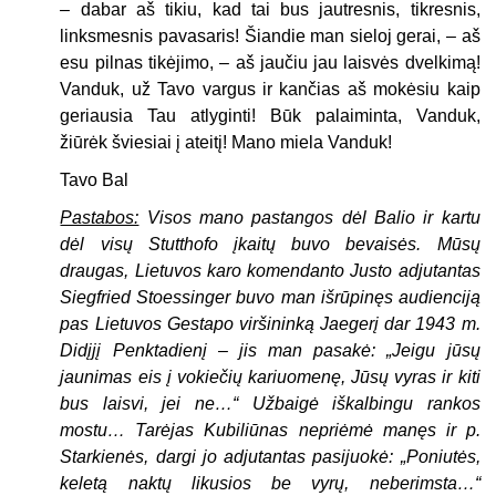
– dabar aš tikiu, kad tai bus jautresnis, tikresnis,
linksmesnis pavasaris! Šiandie man sieloj gerai, – aš
esu pilnas tikėjimo, – aš jaučiu jau laisvės dvelkimą!
Vanduk, už Tavo vargus ir kančias aš mokėsiu kaip
geriausia Tau atlyginti! Būk palaiminta, Vanduk,
žiūrėk šviesiai į ateitį! Mano miela Vanduk!
Tavo Bal
Pastabos:
Visos mano pastangos dėl Balio ir kartu
dėl visų Stutthofo įkaitų buvo bevaisės. Mūsų
draugas, Lietuvos karo komendanto Justo adjutantas
Siegfried Stoessinger buvo man išrūpinęs audienciją
pas Lietuvos Gestapo viršininką Jaegerį dar 1943 m.
Didįjį Penktadienį – jis man pasakė: „Jeigu jūsų
jaunimas eis į vokiečių kariuomenę, Jūsų vyras ir kiti
bus laisvi, jei ne…“ Užbaigė iškalbingu rankos
mostu… Tarėjas Kubiliūnas nepriėmė manęs ir p.
Starkienės, dargi jo adjutantas pasijuokė: „Poniutės,
keletą naktų likusios be vyrų, neberimsta…“