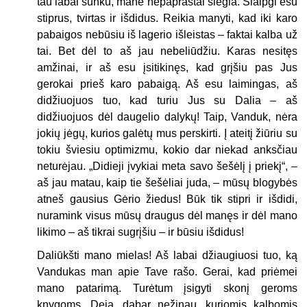
tau labai sunku, mane nepaprastai slegia. Šiaipgi esu
stiprus, tvirtas ir išdidus. Reikia manyti, kad iki karo
pabaigos nebūsiu iš lagerio išleistas – faktai kalba už
tai. Bet dėl to aš jau nebeliūdžiu. Karas nesitęs
amžinai, ir aš esu įsitikinęs, kad grįšiu pas Jus
gerokai prieš karo pabaigą. Aš esu laimingas, aš
didžiuojuos tuo, kad turiu Jus su Dalia – aš
didžiuojuos dėl daugelio dalykų! Taip, Vanduk, nėra
jokių jėgų, kurios galėtų mus perskirti. Į ateitį žiūriu su
tokiu šviesiu optimizmu, kokio dar niekad anksčiau
neturėjau. „Didieji įvykiai meta savo šešėlį į priekį“, –
aš jau matau, kaip tie šešėliai juda, – mūsų blogybės
atneš gausius Gėrio žiedus! Būk tik stipri ir išdidi,
nuramink visus mūsų draugus dėl manęs ir dėl mano
likimo – aš tikrai sugrįšiu – ir būsiu išdidus!
Daliūkšti mano mielas! Aš labai džiaugiuosi tuo, ką
Vandukas man apie Tave rašo. Gerai, kad priėmei
mano patarimą. Turėtum įsigyti skonį geroms
knygoms. Deja, dabar nežinau, kuriomis kalbomis