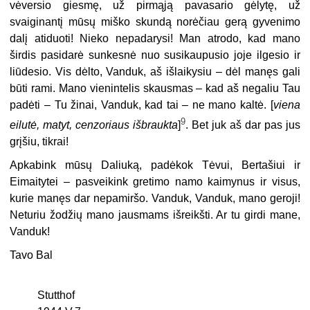
vėversio giesmę, už pirmąją pavasario gėlytę, už
svaiginantį mūsų miško skundą norėčiau gerą gyvenimo
dalį atiduoti! Nieko nepadarysi! Man atrodo, kad mano
širdis pasidarė sunkesnė nuo susikaupusio joje ilgesio ir
liūdesio. Vis dėlto, Vanduk, aš išlaikysiu – dėl manęs gali
būti rami. Mano vienintelis skausmas – kad aš negaliu Tau
padėti – Tu žinai, Vanduk, kad tai – ne mano kaltė. [
viena
9
eilutė, matyt, cenzoriaus išbraukta
]
. Bet juk aš dar pas jus
grįšiu, tikrai!
Apkabink mūsų Daliuką, padėkok Tėvui, Bertašiui ir
Eimaitytei – pasveikink gretimo namo kaimynus ir visus,
kurie manęs dar nepamiršo. Vanduk, Vanduk, mano geroji!
Neturiu žodžių mano jausmams išreikšti. Ar tu girdi mane,
Vanduk!
Tavo Bal
Stutthof