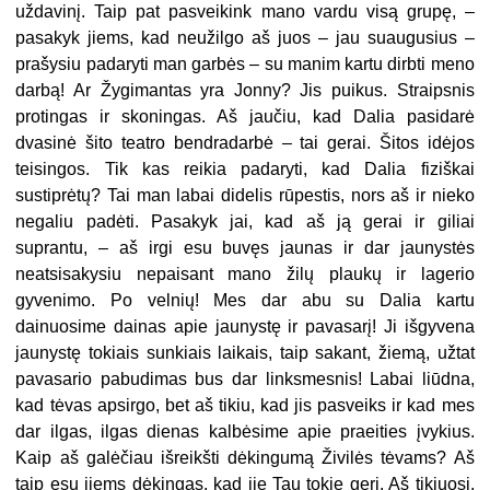
uždavinį. Taip pat pasveikink mano vardu visą grupę, –
pasakyk jiems, kad neužilgo aš juos – jau suaugusius –
prašysiu padaryti man garbės – su manim kartu dirbti meno
darbą! Ar Žygimantas yra Jonny? Jis puikus. Straipsnis
protingas ir skoningas. Aš jaučiu, kad Dalia pasidarė
dvasinė šito teatro bendradarbė – tai gerai. Šitos idėjos
teisingos. Tik kas reikia padaryti, kad Dalia fiziškai
sustiprėtų? Tai man labai didelis rūpestis, nors aš ir nieko
negaliu padėti. Pasakyk jai, kad aš ją gerai ir giliai
suprantu, – aš irgi esu buvęs jaunas ir dar jaunystės
neatsisakysiu nepaisant mano žilų plaukų ir lagerio
gyvenimo. Po velnių! Mes dar abu su Dalia kartu
dainuosime dainas apie jaunystę ir pavasarį! Ji išgyvena
jaunystę tokiais sunkiais laikais, taip sakant, žiemą, užtat
pavasario pabudimas bus dar linksmesnis! Labai liūdna,
kad tėvas apsirgo, bet aš tikiu, kad jis pasveiks ir kad mes
dar ilgas, ilgas dienas kalbėsime apie praeities įvykius.
Kaip aš galėčiau išreikšti dėkingumą Živilės tėvams? Aš
taip esu jiems dėkingas, kad jie Tau tokie geri. Aš tikiuosi,