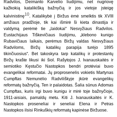
Radvilos, Deimanto Karvelio liudijimu, net nugriovę
kažkokią katalikišką bažnyčią ir jos vietoje įsteigę
10
kalvinistinę
. Katalikybė į Biržus ėmė smelktis tik XVIII
amžiaus pradžioje, tik kai išmirė ši kieta dinastija ir
valdymą perėmė tie „laidokai“ Nesvyžiaus Radvilos.
Eustachijaus Tiškevičiaus liudijimu, „klebono kunigo
Rubavičiaus laikais, perėmus Biržų valdas Nesvyžiaus
Radviloms, Biržų katalikų parapija turėjo 1895
tikinčiuosius“. Bet takoskyra tarp katalikų ir protestantų
Biržų krašte likusi iki šiol. Rašytojos J. Ivanauskaitės ir
semiotiko Kęstučio Nastopkos bendri protėviai buvo
evangelikai reformatai. Jų proprosenelis vokietis Martynas
Cumpftas Nemunėlio Radviliškyje įkūrė evangelikų
reformatų bažnyčią. Ten ir palaidotas. Šalia sūnus Adomas
Cumpftas, kuris irgi buvo kunigu ir mirė toje bažnyčioje,
1911-aisiais, pamaldų metu. Kiti J. Ivanauskaitės ir K.
Nastopkos proseneliai ir seneliai Elena ir Petras
Nastopkos ilsisi Rinkuškių reformatų kapinėse Biržuose.