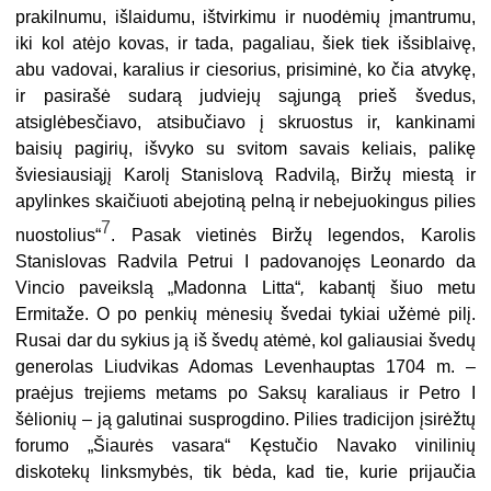
prakilnumu, išlaidumu, ištvirkimu ir nuodėmių įmantrumu,
iki kol atėjo kovas, ir tada, pagaliau, šiek tiek išsiblaivę,
abu vadovai, karalius ir ciesorius, prisiminė, ko čia atvykę,
ir pasirašė sudarą judviejų sąjungą prieš švedus,
atsiglėbesč
iavo, atsibučiavo į skruostus ir, kankinami
baisių pagirių, išvyko su svitom savais keliais, palikę
šviesiausiąjį Karolį Stanislovą Radvilą, Biržų miestą ir
apylinkes skaičiuoti abejotiną pelną ir nebejuokingus pilies
7
nuostolius“
. Pasak vietinės Biržų legendos, Karolis
Stanislovas Radvila Petrui I
padovanojęs Leonardo da
Vincio paveikslą „Madonna Litta“
,
kabantį šiuo metu
Ermitaže. O po penkių mėnesių švedai tykiai užėmė pilį.
Rusai dar du sykius ją iš švedų atėmė, kol galiausiai švedų
generolas Liudvikas Adomas Levenhauptas 1704 m. –
praėjus trejiems metams po Saksų karaliaus ir Petro I
šėlionių – ją galutinai susprogdino. Pilies tradicijon įsirėžtų
forumo „Šiaurės vasara“ Kęstučio Navako vinilinių
diskotekų linksmybės, tik bėda, kad tie, kurie prijaučia