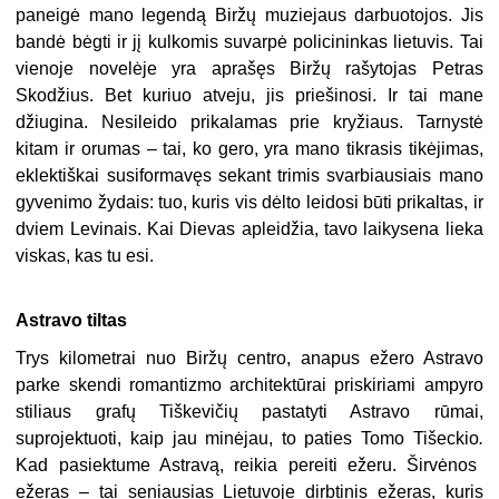
paneigė mano legendą Biržų muziejaus darbuotojos. Jis
bandė bėgti ir jį kulkomis suvarpė policininkas lietuvis. Tai
vienoje novelėje yra aprašęs Biržų rašytojas Petras
Skodžius. Bet kuriuo atveju, jis priešinosi. Ir tai mane
džiugina. Nesileido prikalamas prie kryžiaus. Tarnystė
kitam ir orumas – tai, ko gero, yra mano tikrasis tikėjimas,
eklektiškai susiformavęs sekant trimis svarbiausiais mano
gyvenimo žydais: tuo, kuris vis dėlto leidosi būti prikaltas, ir
dviem Levinais. Kai Dievas apleidžia, tavo laikysena lieka
viskas, kas tu esi.
Astravo tiltas
Trys kilometrai nuo Biržų centro, anapus ežero Astravo
parke skendi romantizmo architektūrai priskiriami ampyro
stiliaus grafų Tiškevičių pastatyti Astravo rūmai,
suprojektuoti, kaip jau minėjau, to paties Tomo Tišeckio
.
Kad pasiektume Astravą, reikia pereiti ežeru. Širvėnos
ežeras – tai seniausias Lietuvoje dirbtinis ežeras, kuris