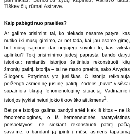
paminklas, Senosios žydų kapinės, Astravo tiltas,
Tiškevičių rūmai Astrave.
Kaip pabėgti nuo praeities?
Ar galime prisiminti tai, ko niekada nesame patyrę, kas
nutiko iki mūsų gimimo, ar net tada, kai jau esame gimę,
bet mūsų sąmonė dar nepajėgi suvokti to, kas vyksta
aplinkui? Tokį prisiminimo judesį paprastai bando daryti
istorikai; remiantis istorijos šaltiniais rekonstruoti kitų
žmonių patirtį. Istorija – tai ne mano praeitis, sako Arvydas
Šliogeris. Patyrimas yra jusliškas. O istorija reikalauja
peržengti asmeninę juslinę patirtį. Žodelis „buvo“ visiškai
supainioja tikrąją fenomenologinę situaciją. Vadinamieji
1
istorijos įvykiai neturi jokio tikroviško atitikmens
.
Bet prie istorijos galima bandyti artėti kiek iš kitos – ne iš
fenomenologinės, o iš hermeneutinės naratyvistinės
perspektyvos: ne siekiant rekonstruoti patirtį pačią
savaime, o bandant ją įpinti į mūsų asmens tapatumą