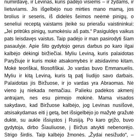
numirdavę, ir Levinas, kuris padėjo visiems – ir žydams, ir
lietuviams. Jis išgelbėjo nuo mirties mano mamą, jos
brolius ir seseris, iš didelės šeimos neėmė pinigų, o
seneliui receptą vaistams įteikė su prierašu vaistininkui:
„Jei pritrūks pinigų, sumokėsiu aš pats.“ Pasiguldęs vaikus
pats leisdavęs vaistus. Taip padėjo ir man pasirodyti šiam
pasaulyje. Apie šito gydytojo gerus darbus po karo ilgai
kalbėjo dėkingi biržiečiai. Myliu Leviną, kuris palaidotas
Paryžiuje ir kuris mokė atsakomybės ir atsidavimo kitam.
Mokė teoriškai,
filosofiškai. Jo vardas buvo Emmanuelis.
Myliu ir kitą Leviną, kuris tą patį liudijo savo darbais.
Palaidotas jis Biržuose, ir jo vardas yra Abraomas. Nė
vieno jų niekada nemačiau. Palieku padėkos akmenį
antrajam, nes esu pirmojo mokinė. Mama visados
sakydavo, kad Biržuose kalbėjo, jog Levinas nusišovė,
atsisakydamas eiti į getą, bet išsigelbėjo jo mažytė gražutė
duktė, su aukle išsiųstos į Rusiją. Po karo grįžo, buvo
gydyto
ja, dirbo Šiauliuose, į Biržus atvykti nebenorėjo.
Strigo širdis. Taip kalbėjo žmonės. „Žydai nesižudo“, –