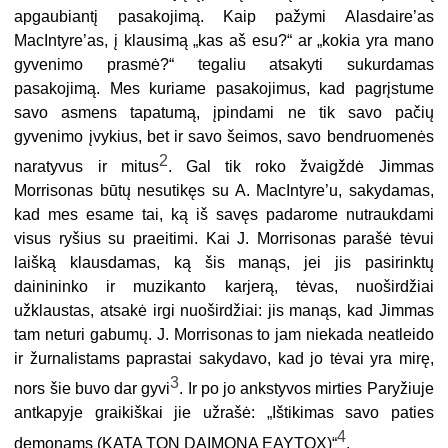
apgaubiantį pasakojimą. Kaip pažymi Alasdaire’as
MacIntyre’as, į klausimą „kas aš esu?“ ar „kokia yra mano
gyvenimo prasmė?“ tegaliu atsakyti sukurdamas
pasakojimą. Mes kuriame pasakojimus, kad pagrįstume
savo asmens tapatumą, įpindami ne tik savo pačių
gyvenimo įvykius, bet ir savo šeimos, savo bendruomenės
2
naratyvus ir mitus
. Gal tik roko žvaigždė Jimmas
Morrisonas būtų nesutikęs su A. MacIntyre’u, sakydamas,
kad mes esame tai, ką iš savęs padarome nutraukdami
visus ryšius su praeitimi. Kai J. Morrisonas parašė tėvui
laišką klausdamas, ką šis manąs, jei jis pasirinktų
dainininko ir muzikanto karjerą, tėvas, nuoširdžiai
užklaustas, atsakė irgi nuoširdžiai: jis manąs, kad Jimmas
tam neturi gabumų. J. Morrisonas to jam niekada neatleido
ir žurnalistams paprastai sakydavo, kad jo tėvai yra mirę,
3
nors šie buvo dar gyvi
. Ir po jo ankstyvos mirties Paryžiuje
antkapyje graikiškai jie užrašė: „Ištikimas savo paties
4
demonams (KATA TON DAIMONA EAYTOX)“
.