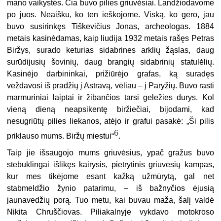
mano vaikystės. Čia buvo pilies griuvėsiai. Landžiodavome
po juos. Neaišku, ko ten ieškojome. Viską, ko gero, jau
buvo susirinkęs Tiškevičius Jonas, archeologas. 1884
metais kasinėdamas, kaip liudija 1932 metais rašęs Petras
Biržys, surado keturias sidabrines arklių žąslas, daug
surūdijusių šovinių, daug brangių sidabrinių statulėlių.
Kasinėjo darbininkai, prižiūrėjo grafas, ką suradęs
veždavosi iš pradžių į Astravą, vėliau – į Paryžių. Buvo rasti
marmuriniai laiptai ir žibančios tarsi geležies durys. Kol
vieną dieną neapsikentę biržiečiai, bijodami, kad
nesugriūtų pilies liekanos, atėjo ir grafui pasakė: „Ši pilis
6
priklauso mums. Biržų miestui“
.
T
aip jie išsaugojo mums griuvėsius, ypač gražus buvo
stebuklingai išlikęs kairysis, pietrytinis griuvėsių kampas,
kur mes tikėjome esant kažką užmūrytą, gal net
stabmeldžio žynio patarimu, – iš bažnyčios ėjusią
jaunavedžių porą. Tuo metu, kai buvau maža, šalį valdė
Nikita Chruščiovas. Piliakalnyje vykdavo motokroso