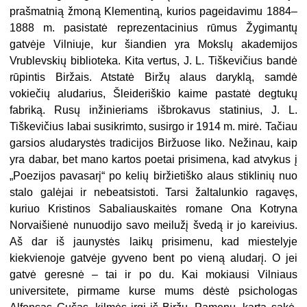
prašmatnią žmoną Klementiną, kurios pageidavimu 1884–
1888 m. pasistatė reprezentacinius rūmus Žygimantų
gatvėje Vilniuje, kur šiandien yra Mokslų akademijos
Vrublevskių biblioteka. Kita vertus, J. L. Tiškevičius bandė
rūpintis Biržais. Atstatė Biržų alaus daryklą, samdė
vokiečių aludarius, Šleideriškio kaime pastatė degtukų
fabriką. Rusų inžinieriams išbrokavus statinius, J. L.
Tiškevičius labai susikrimto, susirgo ir 1914 m. mirė. Tačiau
garsios aludarystės tradicijos Biržuose liko. Nežinau, kaip
yra dabar, bet mano kartos poetai prisimena, kad atvykus į
„Poezijos pavasarį“ po kelių biržietiško alaus stiklinių nuo
stalo galėjai ir nebeatsistoti. Tarsi žaltalunkio ragavęs,
kuriuo Kristinos Sabaliauskaitės romane Ona Kotryna
Norvaišienė nunuodijo savo meilužį švedą ir jo kareivius.
Aš dar iš jaunystės laikų prisimenu, kad miestelyje
kiekvienoje gatvėje gyveno bent po vieną aludarį. O jei
gatvė geresnė – tai ir po du. Kai mokiausi Vilniaus
universitete, pirmame kurse mums dėstė psichologas