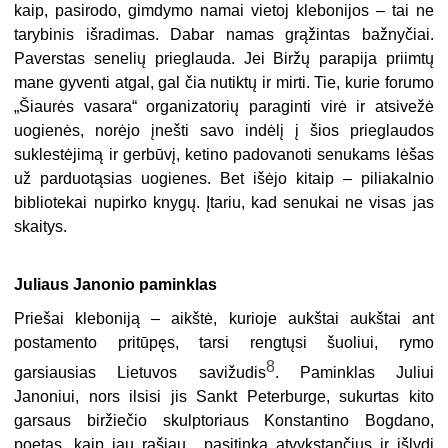
kaip, pasirodo, gimdymo namai vietoj klebonijos – tai ne
tarybinis išradimas. Dabar namas grąžintas bažnyčiai.
Paverstas senelių prieglauda. Jei Biržų parapija priimtų
mane gyventi atgal, gal čia nutiktų ir mirti. Tie, kurie forumo
„Šiaurės vasara“ organizatorių paraginti virė ir atsivežė
uogienės, norėjo įnešti savo indėlį į šios prieglaudos
suklestėjimą ir gerbūvį, ketino padovanoti senukams lėšas
už parduotąsias uogienes. Bet išėjo kitaip – piliakalnio
bibliotekai nupirko knygų. Įtariu, kad senukai ne visas jas
skaitys.
Juliaus Janonio paminklas
Priešai kleboniją – aikštė, kurioje aukštai aukštai ant
postamento pritūpęs, tarsi rengtųsi šuoliui, rymo
8
garsiausias Lietuvos savižudis
. Paminklas Juliui
Janoniui, nors ilsisi jis Sankt Peterburge, sukurtas kito
garsaus biržiečio skulptoriaus Konstantino Bogdano,
poetas, kaip jau rašiau, „pasitinka atvykstančius ir išlydi