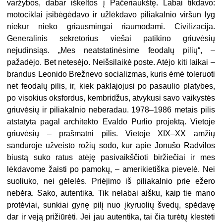
varžybos, dabar iškeltos į Pačeriaukštę. Labai tikdavo:
motociklai įsibėgėdavo ir užlėkdavo piliakalnio viršun lyg
niekur nieko griausmingai riaumodami. Civilizacija.
Generalinis sekretorius viešai patikino griuvėsių
nejudin
siąs. „Mes neatstatinėsime feodalų pilių“, –
pažadėjo. Bet netesėjo. Neišsilaikė poste. Atėjo kiti laikai –
brandus Leonido Brežnevo socializmas, kuris ėmė toleruoti
net feodalų pilis, ir, kiek paklajojusi po pasaulio platybes,
po visokius oksfordus, kembridžus, atvykusi savo vaikystės
griuvėsių ir piliakalnio neberadau. 1978–1986 metais pilis
atstatyta pagal architekto Evaldo Purlio projektą. Vietoje
griuvėsių – prašmatni pilis. Vietoje XIX–XX amžių
sandūroje užveisto rožių sodo, kur apie Jonušo Radvilos
biustą suko ratus atėję pasivaikščioti biržiečiai ir mes
lėkdavome žaisti po pamokų, – amerikietiška pievelė. Nei
suoliuko, nei gėlelės. Priėjimo iš piliakalnio prie ežero
nebėra. Sako, autentika. Tik nelabai aišku, kaip tie mano
protėviai, sunkiai gynę pilį nuo įkyruolių švedų, spėdavę
dar ir veją prižiūrėti. Jei jau autentika, tai čia turėtų klestėti