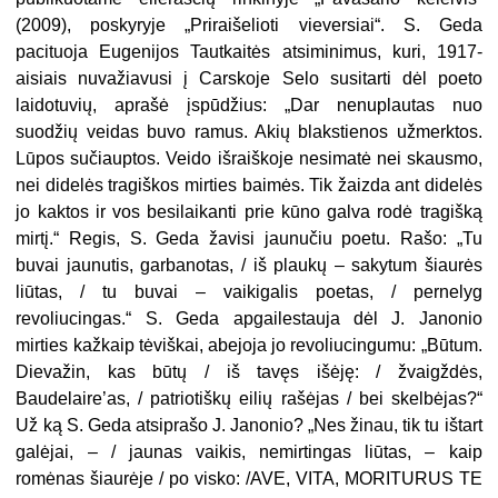
(2009), poskyryje „Priraišelioti vieversiai“. S. Geda
pacituoja Eugenijos Tautkaitės atsiminimus, kuri, 1917-
aisiais nuvažiavusi į Carskoje Selo susitarti dėl poeto
laidotuvių, aprašė įspūdžius: „Dar nenuplautas nuo
suodžių veidas buvo ramus. Akių blakstienos užmerktos.
Lūpos sučiauptos. Veido išraiškoje nesimatė nei skausmo,
nei didelės tragiškos mirties baimės. Tik žaizda ant didelės
jo kaktos ir vos besilaikanti prie kūno galva rodė tragišką
mirtį.“ Regis, S. Geda žavisi jaunučiu poetu. Rašo: „Tu
buvai jaunutis, garbanotas, / iš plaukų – sakytum šiaurės
liūtas, / tu buvai – vaikigalis poetas, / pernelyg
revoliucingas.“ S. Geda apgailestauja dėl J. Janonio
mirties kažkaip tėviškai, abejoja jo revoliucingumu: „Būtum.
Dievažin, kas būtų / iš tavęs išėję: / žvaigždės,
Baudelaire’as, / patriotiškų eilių rašėjas / bei skelbėjas?“
Už ką S. Geda atsiprašo J. Janonio? „Nes žinau, tik tu ištart
galėjai, – / jaunas vaikis, nemirtingas liūtas, – kaip
romėnas šiaurėje / po visko: /AVE, VITA, MORITURUS TE