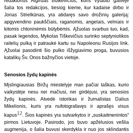
redaktorius Algirdas Butkevičius, kuris Vytauto gatvėje
šalia tos redakcijos, tiesiog kieme, kur kadaise dirbo ir
Jonas Strielkūnas, yra atidaręs savo drožinių galeriją:
apgyvendino paukščiais, raganomis, angelais, velniais ir
kitomis chtoninėmis būtybėmis. Ąžuolas svarbus tuo, kad,
pasak legendos, Mykolas Tiškevičius surinko septyniolikos
raitelių pulką ir patraukė kartu su Napoleonu Rusijos link.
Ąžuolai pasodinti šio pulko išžygiavimo proga, buvusios
katalikų Šv. Onos bažnyčios vietoje.
Senosios žydų kapinės
Mįslingiausias Biržų miestelyje man pačiai taškas, kurio
vaikystėje nesu nei mačiusi, nei girdėjusi, yra senosios
žydų kapinės. Atvedė istorikas ir žurnalistas Dalius
Mikelionis, kuris yra nufotografavęs ir aprašęs visus
12
kapus
. Šios kapinės yra sutvarkytos ir „suskaitmenintos“
pirmos Lietuvoje. Pasirodo, jos buvo apžėlusios vešlia
augmenija, o šalia buvusi skerdykla ir nuo jos sklindantis