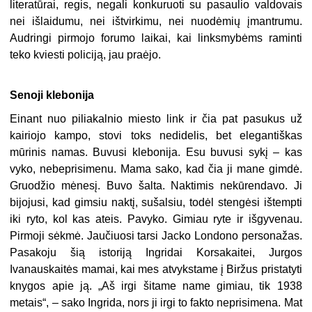
literatūrai, regis, negali konkuruoti su pasaulio valdovais
nei išlaidumu, nei ištvirkimu, nei nuodėmių įmantrumu.
Audringi pirmojo forumo laikai, kai linksmybėms raminti
teko kviesti policiją, jau praėjo.
Senoji klebonija
Einant nuo piliakalnio miesto link ir čia pat pasukus už
kairiojo kampo, stovi toks nedidelis, bet elegantiškas
mūrinis namas. Buvusi klebonija. Esu buvusi sykį – kas
vyko, nebeprisimenu. Mama sako, kad čia ji mane gimdė.
Gruodžio mėnesį. Buvo šalta. Naktimis nekūrendavo. Ji
bijojusi, kad gimsiu naktį, sušalsiu, todėl stengėsi ištempti
iki ryto, kol kas ateis. Pavyko. Gimiau ryte ir išgyvenau.
Pirmoji sėkmė. Jaučiuosi tarsi Jacko Londono personažas.
Pasakoju šią istoriją Ingridai Korsakaitei, Jurgos
Ivanauskaitės mamai, kai mes atvykstame į Biržus pristatyti
knygos apie ją. „Aš irgi šitame name gimiau, tik 1938
metais“, – sako Ingrida, nors ji irgi to fakto neprisimena. Mat