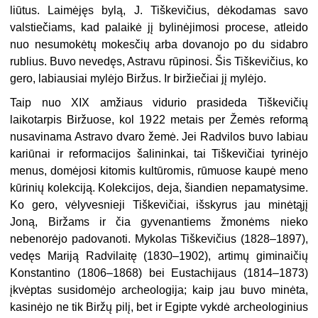
liūtus. Laimėjęs bylą, J. Tiškevičius, dėkodamas savo
valstiečiams, kad palaikė jį bylinėjimosi procese, atleido
nuo nesumokėtų mokesčių arba dovanojo po du sidabro
rublius. Buvo nevedęs, Astravu rūpinosi. Šis Tiškevičius, ko
gero, labiausiai mylėjo Biržus. Ir biržiečiai jį mylėjo.
Taip nuo XIX amžiaus vidurio prasideda Tiškevičių
laikotarpis Biržuose, kol 19
22 metais per Žemės reformą
nusavinama Astravo dvaro žemė. Jei Radvilos buvo labiau
kariūnai ir reformacijos šalininkai, tai Tiškevičiai tyrinėjo
menus, domėjosi kitomis kultūromis, rūmuose kaupė meno
kūrinių kolekciją. Kolekcijos, deja, šiandien nepamatysime.
Ko gero, vėlyvesnieji Tiškevičiai, išskyrus jau minėtąjį
Joną, Biržams ir čia gyvenantiems žmonėms nieko
nebenorėjo padovanoti. Mykolas Tiškevičius (1828–1897),
vedęs Mariją Radvilaitę (1830–1902), artimų giminaičių
Konstantino (1806–1868) bei Eustachijaus (1814–1873)
įkvėptas susidomėjo archeologija; kaip jau buvo minėta,
kasinėjo ne tik Biržų pilį, bet ir Egipte vykdė archeologinius