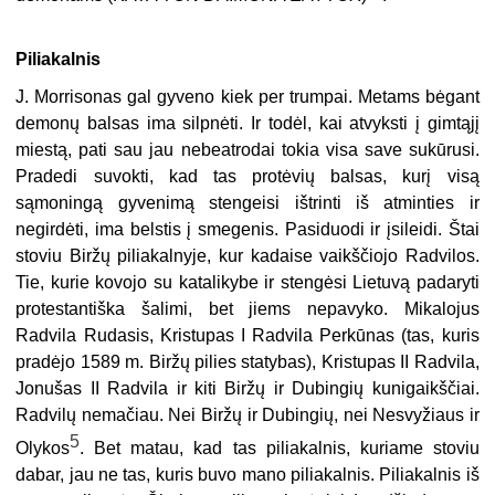
Piliakalnis
J. Morrisonas gal gyveno kiek per trumpai. Metams bėgant
demonų balsas ima silpnėti. Ir todėl, kai atvyksti į gimtąjį
miestą, pati sau jau nebeatrodai tokia visa save sukūrusi.
Pradedi suvokti, kad tas protėvių balsas, kurį visą
sąmoningą gyvenimą stengeisi ištrinti iš atminties ir
negirdėti, ima belstis į smegenis. Pasiduodi ir įsileidi. Štai
stoviu Biržų piliakalnyje, kur kadaise vaikščiojo Radvilos.
Tie, kurie kovojo su katalikybe ir stengėsi Lietuvą padaryti
protestantiška šalimi, bet jiems nepavyko. Mikalojus
Radvila Rudasis, Kristupas I Radvila Perkūnas (tas, kuris
pradėjo 1589 m. Biržų pilies statybas), Kristupas II Radvila,
Jonušas II Radvila ir kiti Biržų ir Dubingių kunigaikščiai.
Radvilų nemačiau. Nei Biržų ir Dubingių, nei Nesvyžiaus ir
5
Olykos
. Bet matau, kad tas piliakalnis, kuriame stoviu
dabar, jau ne tas, kuris buvo mano piliakalnis. Piliakalnis iš