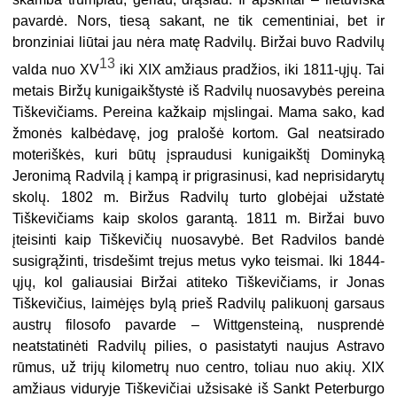
pavardė. Nors, tiesą sakant, ne tik cementiniai, bet ir
bronziniai liūtai jau nėra matę Radvilų. Biržai buvo Radvilų
13
valda nuo XV
iki XIX amžiaus pradžios, iki 1811-ųjų. Tai
metais Biržų kunigaikštystė iš Radvilų nuosavybės pereina
Tiškevičiams. Pereina kažkaip mįslingai. Mama sako, kad
žmonės kalbėdavę, jog pralošė kortom. Gal neatsirado
moteriškės, kuri būtų įspraudusi kunigaikštį Dominyką
Jeronimą Radvilą į kampą ir prigrasinusi, kad neprisidarytų
skolų. 1802 m. Biržus Radvilų turto globėjai užstatė
Tiškevičiams kaip skolos garantą. 1811 m. Biržai buvo
įteisinti kaip Tiškevičių nuosavybė. Bet Radvilos bandė
susigrąžinti, trisdešimt trejus metus vyko teismai. Iki 1844-
ųjų, kol galiausiai Biržai atiteko Tiškevičiams, ir Jonas
Tiškevičius, laimėjęs bylą prieš Radvilų palikuonį garsaus
austrų filosofo pavarde – Wittgensteiną, nusprendė
neatstatinėti Radvilų pilies, o pasistatyti naujus Astravo
rūmus, už trijų kilometrų nuo centro, toliau nuo akių. XIX
amžiaus viduryje Tiškevičiai užsisakė iš Sankt Peterburgo