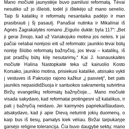
Mano močiutė jaunystėje buvo pamilusi reformatą. Tėvai
nesutiko už jo išleisti, todėl ji ištekėjo už mano senelio.
Taip ši katalikų ir reformatų nesantaika padėjo ir man
prasibrauti į šį pasaulį. Panašiai nutinka ir Mikalinai iš
Agnės Žagrakalytės romano „Eigulio duktė: byla 117“: „Bet
ji gerai žinojo, kad už Variakojuko motina jos neleis. Ir jai
pačiai nelabai norėjosi eiti už reformato: jaunikio tėvai būtų
norėję šliūbo reformatų bažnyčioj, jos tėvai – katalikų, iš
pat pradžių būtų kilę nesutarimų.“ Kai J. Ivanauskaitės
močiutė Halina Nastopkaitė teka už kairuolio Kosto
Korsako, jaunikio motina, prisiekusi katalikė, atsisako vykti
į vestuves iš Pakruojo rajono kažkur „į pasvietį“, bet pats
jaunikis nepasididžiuoja ir santuokos sakramentą sutvirtina
Biržų evangelikų reformatų bažnyčioje… Mano močiutė
visada sakydavo, kad reformatai protingesni už katalikus, ir
pati į bažnyčią neidavo. Jei kaimynės papriekaištaudavo,
atsakydavo, kad ji apie Dievą neturinti jokių duomenų, o
kaip bus iš tiesų, pamatys kiek vėliau. Biržai tarpukaryje
garsėjo religine tolerancija. Čia buvo daugybė sektų: mano