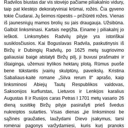
Radvilos biustas dar vis stovėjo pačiame piliakalnio vidury,
taip pat klestėjo dekoratyviniai krūmai, rožės. Čia gyveno
tokie Čiudarai. Jų šeimos rūpestis – prižiūrėti rožes. Vienas
iš jaunesniųjų mamos brolių su jais draugauja. Užsibūna.
Galbūt linksminasi. Kartais negrįžta. Einame į piliakalnį jo
ieškoti. Linksmybės Radvilų pilyje yra istoriškai
susiklosčiusios. Kai Boguslavas Radvila, paskutinysis iš
Biržų ir Dubingių Radvilų, po 1625 metų sugriovimo
galiausiai baigė atstatyti Biržų pilį, ji buvusi prašmatni ir
ištaiginga, užėmusi trylikos hektarų plotą. Rūmus puošė
bene tūkstantis įvairių skulptūrų, paveikslų. Kristina
Sabaliaus-kaitė romane „Silva rerum II“ aprašo, kaip
linksminosi Abiejų Tautų Respublikos valdovas,
Saksonijos kurfiurstas, Lietuvos ir Lenkijos karalius
Augustas II ir Rusijos caras Petras I 1701 metų vasario 26
dieną susitikę Biržų pilyje pasirašyti prieš švedus
nukreiptos sutarties. Visas dienas „jie linksminosi be
sąžinės graužaties, laužydami Dievo
įsakymus, tarsi
romėnai pagonys varžydamiesi, kuris kurį pranoks