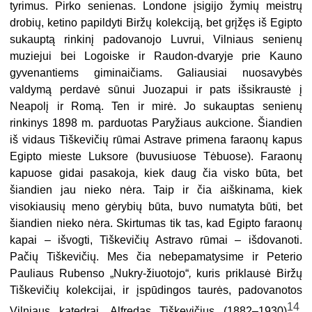
tyrimus. Pirko senienas. Londone įsigijo žymių meistrų
drobių, ketino papildyti Biržų kolekciją, bet grįžęs iš Egipto
sukauptą rinkinį padovanojo Luvrui, Vilniaus senienų
muziejui bei Logoiske ir Raudon-dvaryje prie Kauno
gyvenantiems giminaičiams. Galiausiai nuosavybės
valdymą perdavė sūnui Juozapui ir pats išsikraustė į
Neapolį ir Romą. Ten ir mirė. Jo sukauptas senienų
rinkinys 1898 m. parduotas Paryžiaus aukcione. Š
iandien
iš vidaus Tiškevičių rūmai Astrave primena faraonų kapus
Egipto mieste Luksore (buvusiuose Tėbuose). Faraonų
kapuose gidai pasakoja, kiek daug čia visko būta, bet
šiandien jau nieko nėra. Taip ir čia aiškinama, kiek
visokiausių meno gėrybių būta, buvo numatyta būti, bet
šiandien nieko nėra. Skirtumas tik tas, kad Egipto faraonų
kapai – išvogti, Tiškevičių Astravo rūmai – išdovanoti.
Pačių Tiškevičių. Mes čia nebepamatysime ir Peterio
Pauliaus Rubenso „Nukry-žiuotojo“
,
kuris priklausė Biržų
Tiškevičių kolekcijai, ir įspūdingos taurės, padovanotos
14
Vilniaus katedrai. Alfredas Tiškevičius (1882–1930)
,