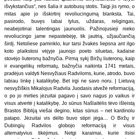
išvykstančius“, nes šalia ir autobusų stotis. Taigi jis rymo, o
mitas apie jo išskirtinį revoliucingumą blanksta. Tai,
pasirodo, buvęs labai tylus, uždaras, religingas,
neabejotinai talentingas jaunuolis. Pažinojusieji nieko
revoliucingo jame nepastebėję, tik jautrią, užjaučiančią
širdį. Netoliese paminklo, kur tarsi žvakės liepsna ant ilgo
koto plaikstosi vėjyje jaunojo poeto siluetas, kadaise
stovėjo liuteronų bažnyčia. Pirmą sykį Biržų liuteronų, kaip
ir evangelikų reformatų, bažnyčia naikinta 1741 metais,
pradėjus valdyti Nesvyžiaus Radviloms, kurie, atrodo, buvo
labiau linkę į katalikybę. Bet irgi ne savo noru.
Į Lietuvą
nesvyžiškis Mikalojus Radvila Juodasis atvežė reformaciją,
o po jo mirties jėzuitai pagavo į savo nagus jo vaikus ir
visus atvertė į katalikybę. Jo sūnus Našlaitėlis tėvo išleistą
Brastos Bibliją viešai degino, kitas sūnus – net kardinolu
patapo. Jėzuitai vis dėlto buvo stipri jėga… O Biržų ir
Dubingių Radvilos globojo reformaciją ir visus
alternatyvius tikėjimus. Netgi karaimai, kurie ilsisi