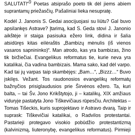
9
SALUTAT!“
Poetas atsiprašo poeto tik dėl jiems abiem
suprantamų priežasčių. Pašaliniai lieka nesupratę.
Kodėl J. Janonis S. Gedai asocijuojasi su liūtu? Gal buvo
apsilankęs Astrave? Įtarimą, kad S. Geda stovi J. Janonio
aikštėje ir staiga pasisuka ežero link, didina ir šalia
atsidūręs kitas eilėraštis „Bambizų mėnulis (iš vienos
vasaros sapnininko)“. Man atrodo, kas yra bambizas, žino
tik biržiečiai. Evangelikus reformatus tie, kurie neva yra
katalikai, čia vadina bambizais. Mama sako, kad dėl varpo.
Kad tai jų varpas taip skambėjęs: „Bam…“, „Bizzz…“ Buvo
įskilęs. Vežant. Tos raudonosios evangelikų reformatų
bažnyčios prisiglaudusios prie Širvėnos ežero. Ta, kuri
balta, – tai Šv. Jono Krikštytojo, ji – katalikų, XIX amžiaus
viduryje pastatyta Jono Tiškevičiaus rūpesčiu. Architektas –
Tomas Tišeckis, kuris suprojektavo ir Astravo dvarą. Taip ir
suprask: Tiškevičiai katalikai, o Radvilos protestantai.
Pastarieji protegavo visokio pobūdžio protestantizmą
(kalvinizmą, liuteronybę, evangelikus reformatus). Pirmieji