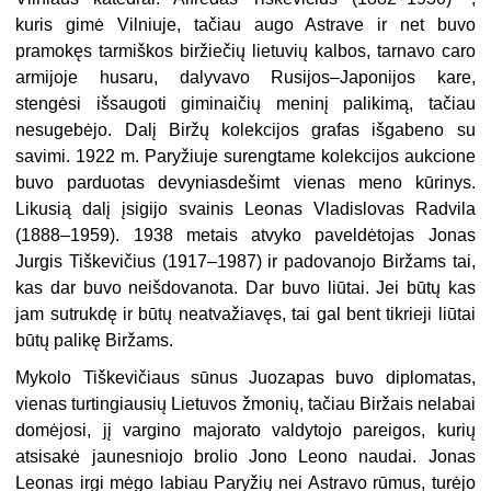
kuris gimė Vilniuje,
tačiau augo Astrave ir net buvo
pramokęs tarmiškos biržiečių lietuvių kalbos, tarnavo caro
armijoje husaru, dalyvavo Rusijos–Japonijos kare,
stengėsi išsaugoti giminaičių meninį palikimą, tačiau
nesugebėjo. Dalį Biržų kolekcijos grafas išgabeno su
savimi. 1922 m. Paryžiuje surengtame kolekcijos aukcione
buvo parduotas devyniasdešimt vienas meno kūrinys.
Likusią dalį įsigijo svainis Leonas Vladislovas Radvila
(1888–1959). 1938 metais atvyko paveldėtojas Jonas
Jurgis Tiškevičius (1917–1987) ir padovanojo Biržams tai,
kas dar buvo neišdovanota. Dar buvo liūtai. Jei būtų kas
jam sutrukdę ir būtų neatvažiavęs, tai gal bent tikrieji liūtai
būtų palikę Biržams.
Mykolo Tiškevičiaus sūnus Juozapas buvo diplomatas,
vienas turtingiausių Lietuvos žmonių, tačiau Biržais nelabai
domėjosi, jį vargino majorato valdytojo pareigos, kurių
atsisakė jaunesniojo brolio Jono Leono naudai. Jonas
Leonas irgi mėgo labiau Paryžių nei Astravo rūmus, turėjo