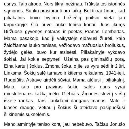
usnys. Taip atrodo. Nors tikrai nežinau. Trūksta tos istorinės
sąmonės. Sunku prasibrauti pro laiką. Bet tikrai žinau, kad
piliakalnis buvo mylima biržiečių poilsio vieta jau
tarpukaryje. Čia buvo lauko teniso kortai. Juos įkūręs
Biržuose gyvenęs notaras ir poetas Pranas Lembertas.
Mama pasakojo, kad ji vaikystėje eidavusi žiūrėti, kaip
žaidžiamas lauko tenisas, vežiodavo mažuosius broliukus,
žydėjo gėlės, buvo kur atsisėsti. Piliakalnyje vykdavo
šokiai. Jai kokie septyneri. Užeina pas giminaičių porą.
Eina kartu į šokius. Žmona šoka, o jie su vyru sėdi ir žiūri.
Linksma. Šokių salė tarnavo ir kitiems reikalams. 1941-ieji.
Rugpjūtis. Astrave girdėti šūviai. Mama atėjusi į piliakalnį.
Mato, kaip pro praviras šokių salės duris vyrai
miestelėnams kažką mėto. Glėbiais. Žmonės stovi į viršų
iškėlę rankas. Tarsi laukdami dangaus manos. Mato ir
klasės draugę. Vėliau į šokius ši ateidavo pasipuošusi
šilkinėmis suknelėmis.
Mano atmintyje teniso kortų jau nebebuvo. Tačiau Jonušo