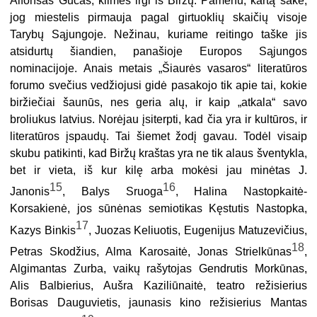
Alfonsas Gučas, kilmės irgi iš Biržų. Pamenu, kartą sakė,
jog miestelis pirmauja pagal girtuoklių skaičių visoje
Tarybų Sąjungoje. Nežinau, kuriame reitingo taške jis
atsidurtų šiandien, panašioje Europos Sąjungos
nomi
nacijoje. Anais metais „Šiaurės vasaros“ literatūros
forumo svečius vedžiojusi gidė pasakojo tik apie tai, kokie
biržiečiai šaunūs, nes geria alų, ir kaip „atkala“ savo
broliukus latvius. Norėjau įsiterpti, kad čia yra ir kultūros, ir
literatūros įspaudų. Tai šiemet žodį gavau. Todėl visaip
skubu patikinti, kad Biržų kraštas yra ne tik alaus šventykla,
bet ir vieta, iš kur kilę arba mokėsi jau minėtas J.
15
16
Janonis
, Balys Sruoga
, Halina Nastopkaitė-
Korsakienė, jos sūnėnas semiotikas Kęstutis Nastopka,
17
Kazys Binkis
, Juozas Keliuotis, Eugenijus Matuzevičius,
18
Petras Skodžius, Alma Karosaitė, Jonas Strielkūnas
,
Algimantas Zurba, vaikų rašytojas Gendrutis Morkūnas,
Alis Balbierius, Aušra Kaziliūnaitė, teatro režisierius
Borisas Dauguvietis, jaunasis kino režisierius Mantas