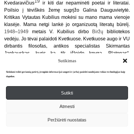
19
Kvedaravičius
ir kiti dar nepaminėti poetai ir literatai.
Poilsio į tėviškės žemę sugrįžo Galina Dauguvietytė.
Kritikas Vytautas Kubilius mokėsi su mano mama vienoje
klasėje. Mama netgi lankė jo organizuotą literatų būrelį.
1948
–
1949
metais V. Kubilius dirbo
Biržų
bibliotekos
vedėju. Jo tėvai palaidoti Kvetkuose. Kvetkuose augo ir VU
dirbantis filosofas, antikos specialistas Skirmantas
Jankauskas, kuris ką tik išleido knygą „Platonas“.
Kvetkuose palaidoti ir mano proseneliai Audickai, o
Sutikimas
močiutės brolis Juozas, iš Audickų susilietuvinęs pavardę į
Siekdami teikti geriausią patirtį, įrenginio informacijai saugoti ir (arba) pasiekti naudojame tokias technologijas kaip
Audėną, buvo paskutiniosios Antano Smetonos
slapukus.
vyriausybės žemės ūkio ministru ir išleido prisiminimų
knygą „Paskutinis posėdis“ bei „Valstiečiai liaudininkai
Sutikti
20
Lietuvoje“
. Biržų Jurgio Bielinio viešosios bibliotekos
kūrybinė grupė Aušra Jakubelskienė, Dina Burbulienė ir
Atmesti
Audronė Dambrauskienė sukūrė dokumentinę kroniką
Peržiūrėti nuostatas
„Gimtojoj mano šiaurės Lietuvoj“, kurioje lanko žymesnių
šio krašto literatų gimtas vietas ir pasakoja jų istorijas.