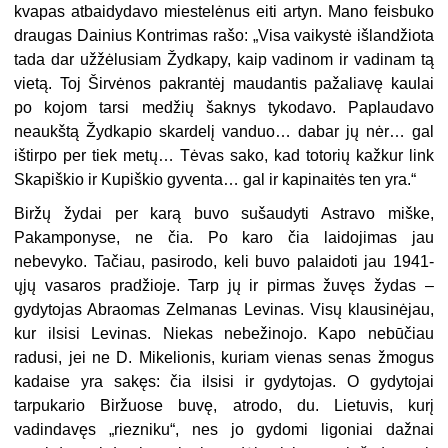
kvapas atbaidydavo miestelėnus eiti artyn. Mano feisbuko
draugas Dainius Kontrimas rašo: „Visa vaikystė išlandžiota
tada dar užžėlusiam Žydkapy, kaip vadinom ir vadinam tą
vietą. Toj Širvėnos pakrantėj maudantis pažaliavę kaulai
po kojom tarsi medžių šaknys tykodavo. Paplaudavo
neaukštą Žydkapio skardelį vanduo… dabar jų nėr… gal
ištirpo per tiek metų… Tėvas sako, kad totorių kažkur link
Skapiškio ir Kupiškio gyventa… gal ir kapinaitės ten yra.“
Biržų žydai per karą buvo sušaudyti Astravo miške,
Pakamponyse, ne čia. Po karo čia laidojimas jau
nebevyko. Tačiau, pasirodo, keli buvo palaidoti jau 1941-
ųjų vasaros pradžioje. Tarp jų ir pirmas žuvęs žydas –
gydytojas Abraomas Zelmanas Levinas. Visų klausinėjau,
kur ilsisi Levinas. Niekas nebežinojo. Kapo nebūčiau
radusi, jei ne D. Mikelionis, kuriam vienas senas žmogus
kadaise yra sakęs: čia ilsisi ir gydytojas. O gydytojai
tarpukario Biržuose buvę, atrodo, du.
Lietuvis, kurį
vadindavęs „riezniku“, nes jo gydomi ligoniai dažnai