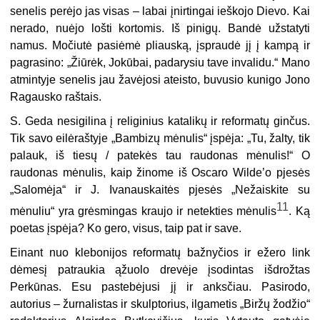
senelis perėjo jas visas – labai įnirtingai ieškojo Dievo. Kai
nerado, nuėjo lošti kortomis. Iš pinigų. Bandė užstatyti
namus. Močiutė pasiėmė pliauską, įspraudė jį į kampą ir
pagrasino: „Žiūrėk, Jokūbai, padarysiu tave invalidu.“ Mano
atmintyje senelis jau žavėjosi ateisto, buvusio kunigo Jono
Ragausko raštais.
S. Geda nesigilina į religinius katalikų ir reformatų ginčus.
Tik savo eilėraštyje „Bambizų mėnulis“ įspėja: „Tu, žalty, tik
palauk, iš tiesų / patekės tau raudonas mėnulis!“ O
raudonas mėnulis, kaip žinome iš Oscaro Wilde’o pjesės
„Salomėja“ ir J. Ivanauskaitės pjesės „Nežaiskite su
11
mėnuliu“ yra grėsmingas kraujo ir netekties mėnulis
. Ką
poetas įspėja? Ko gero, visus, taip pat ir save.
Einant nuo klebonijos reformatų bažnyčios ir ežero link
dėmesį patraukia ąžuolo drevėje įsodintas išdrožtas
Perkūnas. Esu pastebėjusi jį ir anksčiau. Pasirodo,
autorius – žurnalistas ir skulptorius, ilgametis „Biržų žodžio“