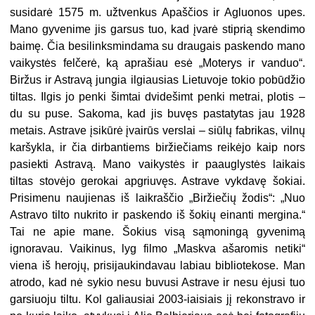
susidarė 1575 m. užtvenkus Apaščios ir Agluonos upes.
Mano gyvenime jis garsus tuo, kad įvarė stiprią skendimo
baimę. Čia besilinksmindama su draugais paskendo mano
vaikystės felčerė, ką aprašiau esė „Moterys ir vanduo“.
Biržus ir Astravą jungia ilgiausias Lietuvoje tokio pobūdžio
tiltas. Ilgis jo penki šimtai dvidešimt penki metrai, plotis –
du su puse. Sakoma, kad jis buvęs pastatytas jau 1928
metais. Astrave įsikūrė įvairūs verslai – siūlų fabrikas, vilnų
karšykla, ir čia dirbantiems biržiečiams reikėjo kaip nors
pasiekti Astravą. Mano vaikystės ir paauglystės laikais
tiltas stovėjo gerokai apgriuvęs. Astrave vykdavę šokiai.
Prisimenu naujienas iš laikraščio „Biržiečių žodis“: „Nuo
Astravo tilto nukrito ir paskendo iš šokių einanti mergina.“
Tai ne apie mane. Šokius visą sąmoningą gyvenimą
ignoravau. Vaikinus, lyg filmo „Maskva ašaromis netiki“
viena iš herojų, prisijaukindavau labiau bibliotekose. Man
atrodo, kad nė sykio nesu buvusi Astrave ir nesu ėjusi tuo
garsiuoju tiltu. Kol galiausiai 2003-iaisiais jį rekonstravo ir