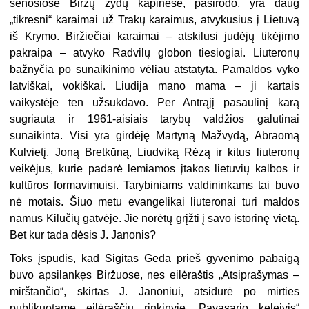
senosiose Biržų žydų kapinėse, pasirodo, yra daug
„tikresni“ karaimai už Trakų karaimus, atvykusius į Lietuvą
iš Krymo. Biržiečiai karaimai – atskilusi judėjų tikėjimo
pakraipa – atvyko Radvilų globon tiesiogiai. Liuteronų
bažnyčia po sunaikinimo vėliau atstatyta. Pamaldos vyko
latviškai, vokiškai. Liudija mano mama – ji kartais
vaikystėje ten užsukdavo. Per Antrąjį pasaulinį karą
sugriauta ir 1961-aisiais tarybų valdžios galutinai
sunaikinta. Visi yra girdėję Martyną Mažvydą, Abraomą
Kulvietį, Joną Bretkūną, Liudviką Rėzą ir kitus liuteronų
veikėjus, kurie padarė lemiamos įtakos lietuvių kalbos ir
kultūros formavimuisi. Tarybiniams valdininkams tai buvo
nė motais. Šiuo metu evangelikai liuteronai turi maldos
namus Kilučių gatvėje. Jie norėtų grįžti į savo istorinę vietą.
Bet kur tada dėsis J. Janonis?
Toks įspūdis, kad Sigitas Geda prieš gyvenimo pabaigą
buvo apsilankęs Biržuose, nes eilėraštis „Atsiprašymas –
mirštančio“, skirtas J. Janoniui, atsidūrė po mirties
publikuotame eilėraščių rinkinyje „Pavasario keleivis“