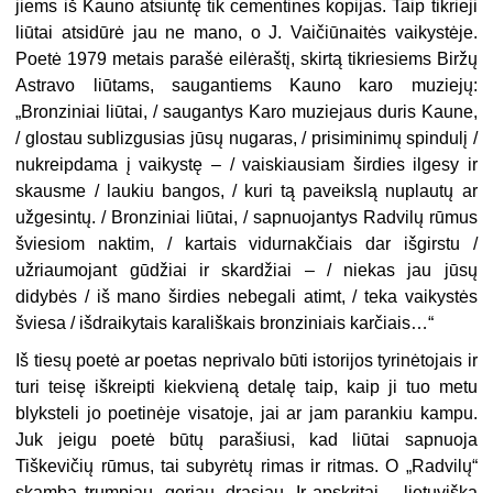
jiems iš Kauno atsiuntę tik cementines kopijas. Taip tikrieji
liūtai atsidūrė jau ne mano, o J. Vaičiūnaitės vaikystėje.
Poetė 1979 metais parašė eilėraštį, skirtą tikriesiems Biržų
Astravo liūtams, saugantiems Kauno karo muziejų:
„Bronziniai liūtai, / saugantys Karo muziejaus duris Kaune,
/ glostau sublizgusias jūsų nugaras, / prisiminimų spindulį /
nukreipdama į vaikystę – / vaiskiausiam širdies ilgesy ir
skausme / laukiu bangos, / kuri tą paveikslą nuplautų ar
užgesintų. / Bronziniai liūtai, / sapnuojantys Radvilų rūmus
šviesiom naktim, / kartais vidurnakčiais dar išgirstu /
užriaumojant gūdžiai ir skardžiai – / niekas jau jūsų
didybės / iš mano širdies nebegali atimt, / teka vaikystės
šviesa / išdraikytais karališkais bronziniais karčiais…“
Iš tiesų poetė ar poetas neprivalo būti istorijos tyrinėtojais ir
turi teisę iškreipti kiekvieną detalę taip, kaip ji tuo metu
blyksteli jo poetinėje visatoje, jai ar jam parankiu kampu.
Juk jeigu poetė būtų parašiusi, kad liūtai sapnuoja
Tiškevičių rūmus, tai subyrėtų rimas ir ritmas. O „Radvilų“
skamba trumpiau, geriau, drąsiau. Ir apskritai – lietuviška