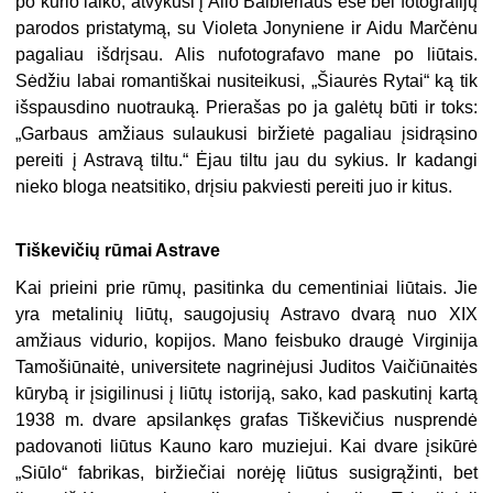
po kurio laiko, atvykusi į Alio Balbieriaus esė bei fotografijų
parodos pristatymą, su Violeta Jonyniene ir Aidu Marčėnu
pagaliau išdrįsau. Alis nufotografavo mane po liūtais.
Sėdžiu labai romantiškai nusiteikusi, „Šiaurės Rytai“ ką tik
išspausdino nuotrauką. Prierašas po ja galėtų būti ir toks:
„Garbaus amžiaus sulaukusi biržietė pagaliau įsidrąsino
pereiti į Astravą tiltu.“ Ėjau tiltu jau du sykius. Ir kadangi
nieko bloga neatsitiko, drįsiu pakviesti pereiti juo ir kitus.
Tiškevičių rūmai Astrave
Kai prieini prie rūmų, pasitinka du cementiniai liūtais. Jie
yra metalinių liūtų, saugojusių Astravo dvarą nuo XIX
amžiaus vidurio, kopijos. Mano feisbuko draugė Virginija
Tamošiūnaitė, universitete nagrinėjusi Juditos Vaičiūnaitės
kūrybą ir įsigilinusi į liūtų istoriją, sako, kad paskutinį kartą
1938 m. dvare apsilankęs grafas Tiškevičius nusprendė
padovanoti liūtus Kauno karo muziejui. Kai dvare įsikūrė
„Siūlo“ fabrikas, biržiečiai norėję liūtus susigrąžinti, bet