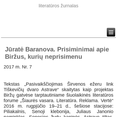
literatūros žurnalas
Jūratė Baranova. Prisiminimai apie
Biržus, kurių neprisimenu
2017 m. Nr. 7
Tekstas „
Pasivaikščiojimas Širvenos ežeru link
Tiškevičių dvaro Astrave“
skaitytas kaip projektas
Biržų gatvėse
tarptautiniame šiuolaikinės literatūros
forume „Šiaurės vasara. Literatūra. Reklama. Vertė“
2016 m. rugpjūčio 19
–
21 d., šešiose stacijose:
Piliakalnis, Senoji klebonija, Juliaus Janonio