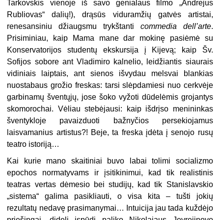
Tarkovskis vienoje iš savo genialaus filmo „Andrejus
Rubliovas“ dalių!), drąsūs viduramžių gatvės artistai,
renesansiniu džiaugsmu trykštanti
commedia dell’arte
.
Prisiminiau, kaip Mama mane dar mokinę pasiėmė su
Konservatorijos studentų ekskursija į Kijevą; kaip Šv.
Sofijos sobore ant Vladimiro kalnelio, leidžiantis siaurais
vidiniais laiptais, ant sienos išvydau melsvai blankias
nuostabaus grožio freskas: tarsi slėpdamiesi nuo cerkvėje
garbinamų šventųjų, jose šoko vyžoti dūdelėmis grojantys
skomorochai. Vėliau stebėjausi: kaip išdrįso menininkas
šventykloje pavaizduoti bažnyčios persekiojamus
laisvamanius artistus?! Beje, ta freska įdėta į senojo rusų
teatro istoriją…
Kai kurie mano skaitiniai buvo labai tolimi socializmo
epochos normatyvams ir įsitikinimui, kad tik realistinis
teatras vertas dėmesio bei studijų, kad tik Stanislavskio
„sistema“ galima pasikliauti, o visa kita – tušti jokių
rezultatų nedavę prasimanymai… Intuicija jau tada kuždėjo
priešingai, didelį įspūdį paliko Nikolajaus Jevrejinovo