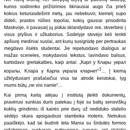
kurios sodininko prižiūrimos tikriausiai augo čia prieš
kokius keturiasdešimt metų, jau nebebuvo; kiemelį supo
dideli, prastos rūšies topoliai, kokių gausiai prisodinta
Maskvoje, ir pavasarį jų pūkai sklandydavo ore, skverbėsi į
visus plyšius ir užkaborius. Sodelyje stovėjo keli lenkti
apšiurę mediniai suolai, ant kurių susigrūdę per pertraukas
mėgdavo ilsėtis studentai. Jie repetuodavo dialogus ar
mažas sceneles, mokydavosi tekstus, lavindavo balsus,
kartodavo greitakalbes, kaip antai: „Карл у Клары украл
3
коралы. Kлара у Карла украла кларнет“
… Į kiemą
užklydusiam prašalaičiui visa tai atrodė keistokai, lyg
mums būtų „ne visi namie“…
Kai pirmą kartą atėjau į institutą įteikti dokumentų,
pravėrusi sunkias duris patekau į fojė su baltų senoviškų
koklių grindimis; iš kairės prie durų už nediduko stalelio
sėdėjo skara apsigaubusi stamboka moteris. Netrukus
paaiškėjo, kad tai budinti teta Mania su širdutės formos
sidabriniais auskarais nutįsusiose ausyse; ant stalelio