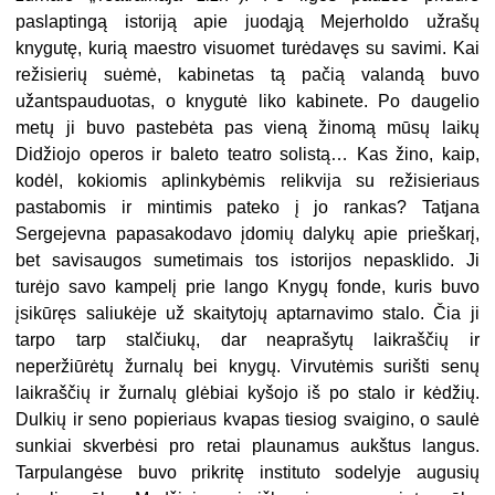
paslaptingą istoriją apie juodąją Mejerholdo užrašų
knygutę, kurią maestro visuomet turėdavęs su savimi. Kai
režisierių suėmė, kabinetas tą pačią valandą buvo
užantspauduotas, o knygutė liko kabinete. Po daugelio
metų ji buvo pastebėta pas vieną žinomą mūsų laikų
Didžiojo operos ir baleto teatro solistą… Kas žino, kaip,
kodėl, kokiomis aplinkybėmis relikvija su režisieriaus
pastabomis ir mintimis pateko į jo rankas? Tatjana
Sergejevna papasakodavo įdomių dalykų apie prieškarį,
bet savisaugos sumetimais tos istorijos nepasklido. Ji
turėjo savo kampelį prie lango Knygų fonde, kuris buvo
įsikūręs saliukėje už skaitytojų aptarnavimo stalo. Čia ji
tarpo tarp stalčiukų, dar neaprašytų laikraščių ir
neperžiūrėtų žurnalų bei knygų. Virvutėmis surišti senų
laikraščių ir žurnalų glėbiai kyšojo iš po stalo ir kėdžių.
Dulkių ir seno popieriaus kvapas tiesiog svaigino, o saulė
sunkiai skverbėsi pro retai plaunamus aukštus langus.
Tarpulangėse buvo prikritę instituto sodelyje augusių