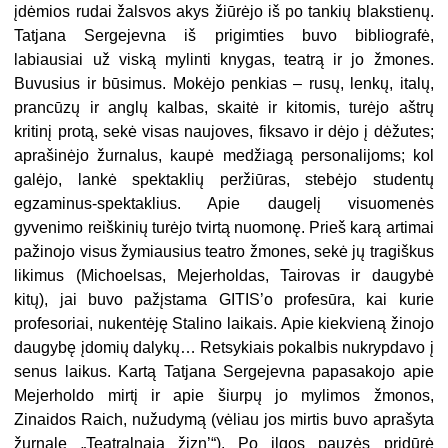
įdėmios rudai žalsvos akys žiūrėjo iš po tankių blakstienų.
Tatjana Sergejevna iš prigimties buvo bibliografė,
labiausiai už viską mylinti knygas, teatrą ir jo žmones.
Buvusius ir būsimus. Mokėjo penkias – rusų, lenkų, italų,
prancūzų ir anglų kalbas, skaitė ir kitomis, turėjo aštrų
kritinį protą, sekė visas naujoves, fiksavo ir dėjo į dėžutes;
aprašinėjo žurnalus, kaupė medžiagą personalijoms; kol
galėjo, lankė spektaklių peržiūras, stebėjo studentų
egzaminus-spektaklius. Apie daugelį visuomenės
gyvenimo reiškinių turėjo tvirtą nuomonę. Prieš karą artimai
pažinojo visus žymiausius teatro žmones, sekė jų tragiškus
likimus (Michoelsas, Mejerholdas, Tairovas ir daugybė
kitų), jai buvo pažįstama GITIS’o profesūra, kai kurie
profesoriai, nukentėję Stalino laikais. Apie kiekvieną žinojo
daugybę įdomių dalykų… Retsykiais pokalbis nukrypdavo į
senus laikus. Kartą Tatjana Sergejevna papasakojo apie
Mejerholdo mirtį ir apie šiurpų jo mylimos žmonos,
Zinaidos Raich, nužudymą (vėliau jos mirtis buvo aprašyta
žurnale „Teatralnaja žizn’“). Po ilgos pauzės pridūrė