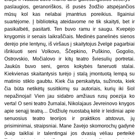
paslaugios, geranoriškos, iš pusės žodžio atspėjančios
mūsų kol kas nelabai įmantrius poreikius. Ilgainiui
suartėjome. Į biblioteką ateidavome ne tik skaityti, bet ir
pasikalbėti, pasitarti. Ten buvo ramu ir saugu. Kvepėjo
knygomis ir senais laikraščiais. Medinės panelinės sienos
derėjo prie lentynų, iš viršaus į skaitytojus žvelgė pagarbiai
išrikiuoti seni Volkovo, Ščepkino, Puškino, Gogolio,
Ostrovskio, Močialovo ir kitų teatro šviesulių portretai.
Jaukūs buvo seni, geros kokybės faneruoti stalai.
Kiekvienas skaitantysis turėjo į stalą įmontuotą lempą su
matinio stiklo gaubtu. Kiek čia perskaityta, sužinota, kiek
čia būta netikėtų susitikimų su autoriais, kurių iki šiol
nepažinojai! Vien jau sidabro amžiaus rusų poezija ko
verta! O seni teatro žurnalai, Nikolajaus Jevreinovo knygos
apie senąjį teatrą… Didžiulę nuostabą kėlė ir leidiniai apie
senuosius teatro teorijos ir praktikos atstovus, jų
prisiminimai, straipsniai. Mane žavėjo skomorochų gadynė
(kaip taikliai ir talentingai jos dvasią vėliau perteikė