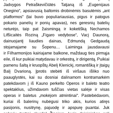
Jadvygos Petraškevičiūtės Tatjaną iš „Eugenijaus
Onegino“, apsiavusią baltomis drobinėmis basutėmis „ant
platformos“ (tai buvo populiariausias, pigus ir patogus
pokario panelių ir ponių apavas), nes geresnių batelių
neturėjo, taip pat žaismingą ir koketišką Nechamos
Lifšicaitės Roziną „Figaro vedybose“, Vacį Daunorą,
dainuojantį liaudies dainas, Edmundą Gedgaudą
stojamajame su Šopenu… Laiminga jausdavausi
ir Filharmonijos kairiajame balkone, maždaug ties pirmąja
eile, iš kur puikiai matydavau ir orkestrą, ir dirigentą. Puikiai
pamenu šaltą ir kruopštų Abelį Klenickį, romantišką ir įtaigų
Balį Dvarioną. Įprotis stebėti iš viršaus išliko nuo
paauglystės, kai su dosniai dalinamom kontramarkėm
patekdavom į iš Kauno perkelto Operos ir baleto teatro
spektaklius, užimdavom tuščias vietas salėje ir visas
operas ir baletus „mokėjom atmintinai“. Pastebėdavom,
kuriai iš balerinų nubėgusi triko akis, kurios atiręs
pasijonis, nusitrynę, pajuodę ir apspurę puantai. Juk