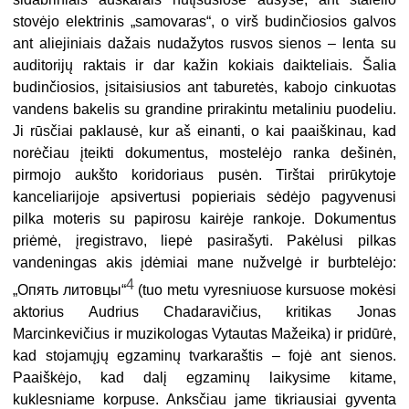
stovėjo elektrinis „samovaras“, o virš budinčiosios galvos
ant aliejiniais dažais nudažytos rusvos sienos – lenta su
auditorijų raktais ir dar kažin kokiais daikteliais. Šalia
budinčiosios, įsitaisiusios ant taburetės, kabojo cinkuotas
vandens bakelis su grandine prirakintu metaliniu puodeliu.
Ji rūsčiai paklausė, kur aš einanti, o kai paaiškinau, kad
norėčiau įteikti dokumentus, mostelėjo ranka dešinėn,
pirmojo aukšto koridoriaus pusėn. Tirštai prirūkytoje
kanceliarijoje apsivertusi popieriais sėdėjo pagyvenusi
pilka moteris su papirosu kairėje rankoje. Dokumentus
priėmė, įregistravo, liepė pasirašyti. Pakėlusi pilkas
vandeningas akis įdėmiai mane nužvelgė ir burbtelėjo:
4
„Опять литовцы“
(tuo metu vyresniuose kursuose mokėsi
aktorius Audrius Chadaravičius, kritikas Jonas
Marcinkevičius ir muzikologas Vytautas Mažeika) ir pridūrė,
kad stojamųjų egzaminų tvarkaraštis – fojė ant sienos.
Paaiškėjo, kad dalį egzaminų laikysime kitame,
kuklesniame korpuse. Anksčiau jame tikriausiai gyventa