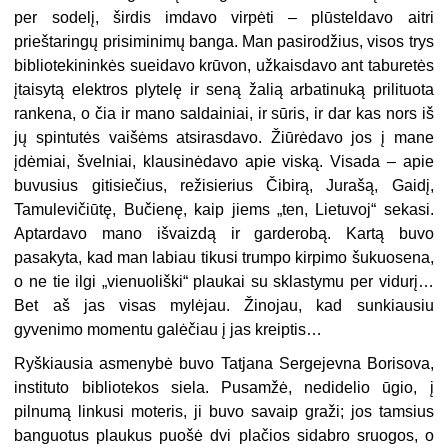
per sodelį, širdis imdavo virpėti – plūsteldavo aitri
prieštaringų prisiminimų banga. Man pasirodžius, visos trys
bibliotekininkės sueidavo krūvon, užkaisdavo ant taburetės
įtaisytą elektros plytelę ir seną žalią arbatinuką prilituota
rankena, o čia ir mano saldainiai, ir sūris, ir dar kas nors iš
jų spintutės vaišėms atsirasdavo. Žiūrėdavo jos į mane
įdėmiai, švelniai, klausinėdavo apie viską. Visada – apie
buvusius gitisiečius, režisierius Čibirą, Jurašą, Gaidį,
Tamulevičiūtę, Bučienę, kaip jiems „ten, Lietuvoj“ sekasi.
Aptardavo mano išvaizdą ir garderobą. Kartą buvo
pasakyta, kad man labiau tikusi trumpo kirpimo šukuosena,
o ne tie ilgi „vienuoliški“ plaukai su sklastymu per vidurį…
Bet aš jas visas mylėjau. Žinojau, kad sunkiausiu
gyvenimo momentu galėčiau į jas kreiptis…
Ryškiausia asmenybė buvo Tatjana Sergejevna Borisova,
instituto bibliotekos siela. Pusamžė, nedidelio ūgio, į
pilnumą linkusi moteris, ji buvo savaip graži; jos tamsius
banguotus plaukus puošė dvi plačios sidabro sruogos, o