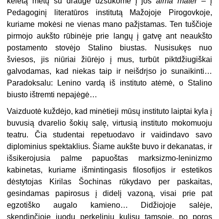
keletą metų su drauge užsukome į jos
alma mater
– į
Pedagoginį literatūros institutą Mažojoje Pirogovkoje,
kuriame mokėsi ne vienas mano pažįstamas. Ten tuščioje
pirmojo aukšto rūbinėje prie langų į gatvę ant neaukšto
postamento stovėjo Stalino biustas. Nusisukęs nuo
šviesos, jis niūriai žiūrėjo į mus, turbūt piktdžiugiškai
galvodamas, kad niekas taip ir neišdrįso jo sunaikinti…
Paradoksalu: Lenino vardą iš instituto atėmė, o Stalino
biusto ištremti nepajėgė…
Vaizduotė kuždėjo, kad minėtieji mūsų instituto laiptai kyla į
buvusią dvarelio šokių salę, virtusią instituto mokomuoju
teatru. Čia studentai repetuodavo ir vaidindavo savo
diplominius spektaklius. Šiame aukšte buvo ir dekanatas, ir
išsikerojusia palme papuoštas marksizmo-leninizmo
kabinetas, kuriame išmintingasis filosofijos ir estetikos
dėstytojas Kirilas Šochinas rūkydavo per paskaitas,
gesindamas papirosus į didelį vazoną, visai prie pat
egzotiško augalo kamieno… Didžiojoje salėje,
skendinčioje juodų perkelinių kulisų tamsoje, po poros