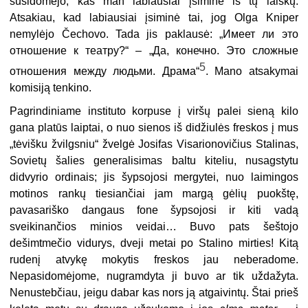
susidomėjo, kas man labiausiai įsiminė iš tų laiškų.
Atsakiau, kad labiausiai įsiminė tai, jog Olga Kniper
nemylėjo Čechovo. Tada jis paklausė: „Имеет ли это
отношение к театру?“ – „Да, конечно. Это сложные
5
отношения между людьми. Драма“
. Mano atsakymai
komisiją tenkino.
Pagrindiniame instituto korpuse į viršų palei sieną kilo
gana platūs laiptai, o nuo sienos iš didžiulės freskos į mus
„tėvišku žvilgsniu“ žvelgė Josifas Visarionovičius Stalinas,
Sovietų šalies generalisimas baltu kiteliu, nusagstytu
didvyrio ordinais; jis šypsojosi mergytei, nuo laimingos
motinos rankų tiesiančiai jam margą gėlių puokštę,
pavasariško dangaus fone šypsojosi ir kiti vadą
sveikinančios minios veidai… Buvo pats šeštojo
dešimtmečio vidurys, dveji metai po Stalino mirties! Kitą
rudenį atvykę mokytis freskos jau neberadome.
Nepasidomėjome, nugramdyta ji buvo ar tik uždažyta.
Nenustebčiau, jeigu dabar kas nors ją atgaivintų. Štai prieš