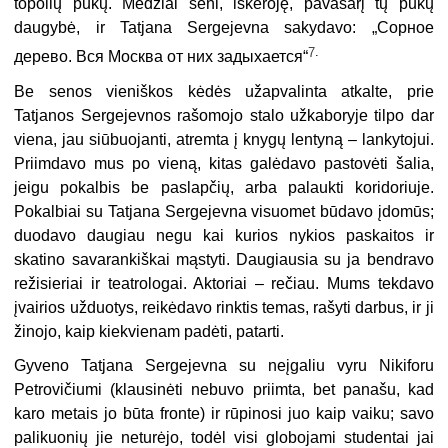
topolių pūkų. Medžiai seni, iškeroję, pavasarį tų pūkų
daugybė, ir Tatjana Sergejevna sakydavo: „Сорное
7
.
дерево. Вся Москва от них задыхается“
Be senos vieniškos kėdės užapvalinta atkalte, prie
Tatjanos Sergejevnos rašomojo stalo užkaboryje tilpo dar
viena, jau siūbuojanti, atremta į knygų lentyną – lankytojui.
Priimdavo mus po vieną, kitas galėdavo pastovėti šalia,
jeigu pokalbis be paslapčių, arba palaukti koridoriuje.
Pokalbiai su Tatjana Sergejevna visuomet būdavo įdomūs;
duodavo daugiau negu kai kurios nykios paskaitos ir
skatino savarankiškai mąstyti. Daugiausia su ja bendravo
režisieriai ir teatrologai. Aktoriai – rečiau. Mums tekdavo
įvairios užduotys, reikėdavo rinktis temas, rašyti darbus, ir ji
žinojo, kaip kiekvienam padėti, patarti.
Gyveno Tatjana Sergejevna su neįgaliu vyru Nikiforu
Petrovičiumi (klausinėti nebuvo priimta, bet panašu, kad
karo metais jo būta fronte) ir rūpinosi juo kaip vaiku; savo
palikuonių jie neturėjo, todėl visi globojami studentai jai