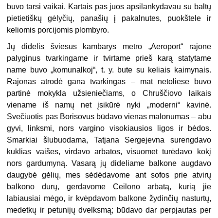
buvo tarsi vaikai. Kartais pas juos apsilankydavau su baltų
pietietiškų gėlyčių, panašių į pakalnutes, puokštele ir
keliomis porcijomis plombyro.
Jų didelis šviesus kambarys metro „Aeroport“ rajone
palyginus tvarkingame ir tvirtame prieš karą statytame
name buvo „komunalkoj“, t. y. bute su keliais kaimynais.
Rajonas atrodė gana tvarkingas – mat netoliese buvo
partinė mokykla užsieniečiams, o Chruščiovo laikais
viename iš namų net įsikūrė nyki „moderni“ kavinė.
Svečiuotis pas Borisovus būdavo vienas malonumas – abu
gyvi, linksmi, nors vargino visokiausios ligos ir bėdos.
Smarkiai šlubuodama, Tatjana Sergejevna surengdavo
kuklias vaišes, virdavo arbatos, visuomet turėdavo kokį
nors gardumyną. Vasarą jų dideliame balkone augdavo
daugybė gėlių, mes sėdėdavome ant sofos prie atvirų
balkono durų, gerdavome Ceilono arbatą, kurią jie
labiausiai mėgo, ir kvėpdavom balkone žydinčių nasturtų,
medetkų ir petunijų dvelksmą; būdavo dar perpjautas per