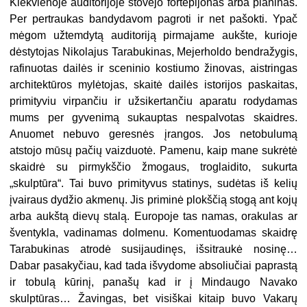
Kiekvienoje auditorijoje stovėjo fortepijonas arba pianinas.
Per pertraukas bandydavom pagroti ir net pašokti. Ypač
mėgom užtemdytą auditoriją pirmajame aukšte, kurioje
dėstytojas Nikolajus Tarabukinas, Mejerholdo bendražygis,
rafinuotas dailės ir sceninio kostiumo žinovas, aistringas
architektūros mylėtojas, skaitė dailės istorijos paskaitas,
primityviu virpančiu ir užsikertančiu aparatu rodydamas
mums per gyvenimą sukauptas nespalvotas skaidres.
Anuomet nebuvo geresnės įrangos. Jos netobulumą
atstojo mūsų pačių vaizduotė. Pamenu, kaip mane sukrėtė
skaidrė su pirmykščio žmogaus, troglaidito, sukurta
„skulptūra“. Tai buvo primityvus statinys, sudėtas iš kelių
įvairaus dydžio akmenų. Jis priminė plokščią stogą ant kojų
arba aukštą dievų stalą. Europoje tas namas, orakulas ar
šventykla, vadinamas dolmenu. Komentuodamas skaidrę
Tarabukinas atrodė susijaudinęs, išsitraukė nosinę…
Dabar pasakyčiau, kad tada išvydome absoliučiai paprastą
ir tobulą kūrinį, panašų kad ir į Mindaugo Navako
skulptūras… Žavingas, bet visiškai kitaip buvo Vakarų