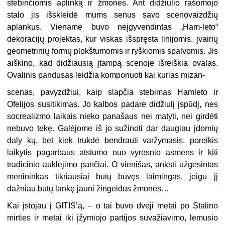
stebinčiomis aplinką ir žmones. Ant didžiulio rašomojo
stalo jis išskleidė mums senus savo scenovaizdžių
aplankus. Viename buvo neįgyvendintas „Ham-leto“
dekoracijų projektas, kur viskas išspręsta linijomis, įvairių
geometrinių formų plokštumomis ir ryškiomis spalvomis. Jis
aiškino, kad didžiausią įtampą scenoje išreiškia ovalas.
Ovalinis pandusas leidžia komponuoti kai kurias mizan-
scenas, pavyzdžiui, kaip slapčia stebimas Hamleto ir
Ofelijos susitikimas. Jo kalbos padarė didžiulį įspūdį, nes
socrealizmo laikais nieko panašaus nei matyti, nei girdėti
nebuvo tekę. Galėjome iš jo sužinoti dar daugiau įdomių
daly kų, bet kiek trukdė bendrauti varžymasis, poreikis
laikytis pagarbaus atstumo nuo vyresnio asmens ir kiti
tradicinio auklėjimo pančiai. O vienišas, anksti užgesintas
menininkas tikriausiai būtų buvęs laimingas, jeigu jį
dažniau būtų lankę jauni žingeidūs žmonės…
Kai įstojau į GITIS’ą, – o tai buvo dveji metai po Stalino
mirties ir metai iki įžymiojo partijos suvažiavimo, lėmusio