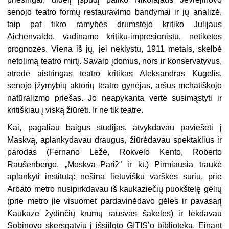
senojo teatro formų restauravimo bandymai ir jų analizė,
taip pat tikro ramybės drumstėjo kritiko Julijaus
Aichenvaldo, vadinamo kritiku-impresionistu, netikėtos
prognozės. Viena iš jų, jei neklystu, 1911 metais, skelbė
netolimą teatro mirtį. Savaip įdomus, nors ir konservatyvus,
atrodė aistringas teatro kritikas Aleksandras Kugelis,
senojo įžymybių aktorių teatro gynėjas, aršus mchatiškojo
natūralizmo priešas. Jo neapykanta vertė susimąstyti ir
kritiškiau į viską žiūrėti. Ir ne tik teatre.
Kai, pagaliau baigus studijas, atvykdavau paviešėti į
Maskvą, aplankydavau draugus, žiūrėdavau spektaklius ir
parodas (Fernano Ležė, Rokvelo Kento, Roberto
Raušenbergo, „Moskva–Pariž“ ir kt.) Pirmiausia traukė
aplankyti institutą: nešina lietuvišku varškės sūriu, prie
Arbato metro nusipirkdavau iš kaukaziečių puokštelę gėlių
(prie metro jie visuomet pardavinėdavo gėles ir pavasarį
Kaukaze žydinčių krūmų rausvas šakeles) ir lėkdavau
Sobinovo skersgatviu į išsiilgto GITIS’o biblioteką. Einant