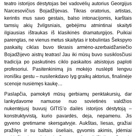
teatro istorijos dėstytojas bei vadovėlių autorius Georgijus
Narcesovičius Bojadžijevas. Tikras oratorius, artistas,
kerintis mus savo gestais, balso intonacijomis, karštais
tamsių akių žvilgsniais, gebėjimu atmintinai skaityti
ilgiausias ištraukas iš klasikinės dramaturgijos. Puikiai
parengtas, ne vienus metus skaitytas ir tobulintas Šekspyro
paskaitų ciklas buvo tikrasis armėno-azerbaidžaniečio
Bojadžijevo aistrų teatras! Jau iki mūsų buvo susiklosčiusi
tradicija po paskutinės ciklo paskaitos atsistojus paploti
profesoriui. Pasitenkinimą jis mokėjo nuslėpti lengvu
ironišku gestu – nusilenkdavo lyg graikų aktorius, finalinėje
scenoje nusiėmęs kaukę…
Paslapčia, pamokyti mūsų gerbiamų penktakursių, dar
lankydavome namuose nuo sovietinės valdžios
nukentėjusį buvusį GITIS’o dailės istorijos dėstytoją –
konstruktyvistą, kurio pavardės, deja, nepamenu. Jis
gyveno gretimame skersgatvyje. Aukštas, liesas, gražiai
pražilęs ir su baltais ūseliais, gyvomis akimis, įdėmiai