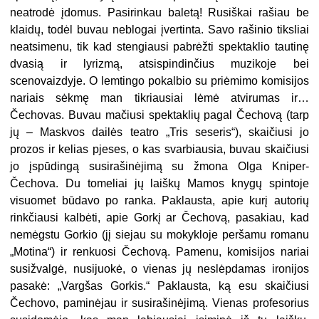
neatrodė įdomus. Pasirinkau baletą! Rusiškai rašiau be
klaidų, todėl buvau neblogai įvertinta. Savo rašinio tiksliai
neatsimenu, tik kad stengiausi pabrėžti spektaklio tautinę
dvasią ir lyrizmą, atsispindinčius muzikoje bei
scenovaizdyje. O lemtingo pokalbio su priėmimo komisijos
nariais sėkmę man tikriausiai lėmė atvirumas ir…
Čechovas. Buvau mačiusi spektaklių pagal Čechovą (tarp
jų – Maskvos dailės teatro „Tris seseris“), skaičiusi jo
prozos ir kelias pjeses, o kas svarbiausia, buvau skaičiusi
jo įspūdingą susirašinėjimą su žmona Olga Kniper-
Čechova. Du tomeliai jų laiškų Mamos knygų spintoje
visuomet būdavo po ranka. Paklausta, apie kurį autorių
rinkčiausi kalbėti, apie Gorkį ar Čechovą, pasakiau, kad
nemėgstu Gorkio (jį siejau su mokykloje peršamu romanu
„Motina“) ir renkuosi Čechovą. Pamenu, komisijos nariai
susižvalgė, nusijuokė, o vienas jų neslėpdamas ironijos
pasakė: „Vargšas Gorkis.“ Paklausta, ką esu skaičiusi
Čechovo, paminėjau ir susirašinėjimą. Vienas profesorius