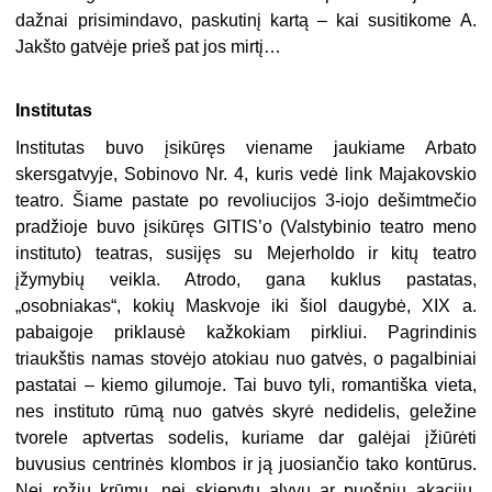
dažnai prisimindavo, paskutinį kartą – kai susitikome A.
Jakšto gatvėje prieš pat jos mirtį…
Institutas
Institutas buvo įsikūręs viename jaukiame Arbato
skersgatvyje, Sobinovo Nr. 4, kuris vedė link Majakovskio
teatro. Šiame pastate po revoliucijos 3-iojo dešimtmečio
pradžioje buvo įsikūręs GITIS’o (Valstybinio teatro meno
instituto) teatras, susijęs su Mejerholdo ir kitų teatro
įžymybių veikla. Atrodo, gana kuklus pastatas,
„osobniakas“, kokių Maskvoje iki šiol daugybė, XIX a.
pabaigoje priklausė kažkokiam pirkliui. Pagrindinis
triaukštis namas stovėjo atokiau nuo gatvės, o pagalbiniai
pastatai – kiemo gilumoje. Tai buvo tyli, romantiška vieta,
nes instituto rūmą nuo gatvės skyrė nedidelis, geležine
tvorele aptvertas sodelis, kuriame dar galėjai įžiūrėti
buvusius centrinės klombos ir ją juosiančio tako kontūrus.
Nei rožių krūmų, nei skiepytų alyvų ar puošnių akacijų,