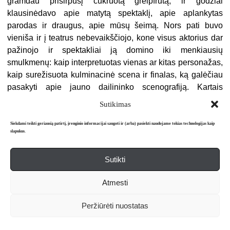
gramdau prisirpusį cukruotą greipfrutą, ir godžiai
klausinėdavo apie matytą spektaklį, apie aplankytas
parodas ir draugus, apie mūsų šeimą. Nors pati buvo
vieniša ir į teatrus nebevaikščiojo, kone visus aktorius dar
pažinojo ir spektakliai ją domino iki menkiausių
smulkmenų: kaip interpretuotas vienas ar kitas personažas,
kaip surežisuota kulminacinė scena ir finalas, ką galėčiau
pasakyti apie jauno dailininko scenografiją. Kartais
8
nutraukdavo: „Так разве это хорошо?“
Paskui
Sutikimas
klausinėdavo apie Lietuvą, daugiausia – apie Dalią
Siekdami teikti geriausią patirtį, įrenginio informacijai saugoti ir (arba) pasiekti naudojame tokias technologijas kaip
Tamulevičiūtę (Dalia pas ją yra gyvenusi), kurią labai
slapukus.
mylėjo ir iš kurios laiškų niekaip nesulaukdavo. Kai kartą,
dar GITIS’e, pasakiau jai, kad ateityje galvoju rašyti darbą
Sutikti
apie Ibseną lietuvių scenoje, ji labai nustebo: „Зачем вам
9
это старье? Он скучен и слишком рационален…“
Ir
Atmesti
laiškuose yra bandžiusi mane nuo tos temos atgrasyti; jai
atrodė, kad reikia dirbti su šiuolaikiniu, gyvu teatru, jame
Peržiūrėti nuostatas
ieškoti užgimstančio naujojo teatro ženklų. Ir aš ją supratau
– ji nemėgo literatūrinio, negyvo, „atpasakojamojo“ Ibseno