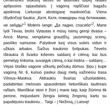
cementinės šiukšlių dėžės su tautiniais tulpių raštais
aplipusios spjaudalais. Į vagoną ropščiasi bagažu
apsikrovę Lietuvoje atostogavę maskviečiai. Viena
išlydinčioji šaukia: „Катя, Катя, помидоры под ботинками,
1
2
не забудь!“
Moteris lange: „Да ладно, спасибо“
. Mane
lydi Tėvas, brolis Vytautas ir mūsų namų geroji dvasia –
Ancė. Mama, vengdama graudžių, jausmingų scenų,
pasiliko namuose. Palydovė tuoj visus suleis vidun ir
užkais arbatos. Šaižus traukinio švilpukas. Tėvelis
ištraukia iš švarko kišenės saldainį ir citriną: kai bus
pernelyg linksma, suvalgyk citriną, o kai liūdna – saldainį…
Vėjas blaško vagone užkurtų pečiukų dūmus. Įlipu į kupė
vagoną Nr. 6, kuriuo paskui daug metų važinėsiu trasa
Vilnius–Maskva. Atitraukiu švarias užuolaidėles,
padabintas melsvais spausdintais lietuviškais tautiniais
raštais. Maniškiai stovi ir žiūri į mane taip, kaip žiūrima tik
perone, mojuodami žengia keletą žingsnių kartu su
pajudėjusiu traukiniu… Taigi – į Nežinią, į Laisvę!