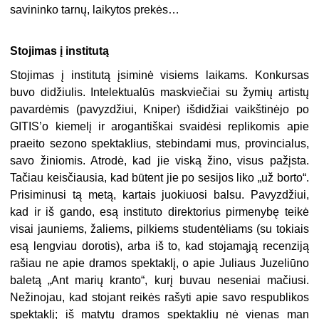
savininko tarnų, laikytos prekės…
Stojimas į institutą
Stojimas į institutą įsiminė visiems laikams. Konkursas
buvo didžiulis. Intelektualūs maskviečiai su žymių artistų
pavardėmis (pavyzdžiui, Kniper) išdidžiai vaikštinėjo po
GITIS’o kiemelį ir arogantiškai svaidėsi replikomis apie
praeito sezono spektaklius, stebindami mus, provincialus,
savo žiniomis. Atrodė, kad jie viską žino, visus pažįsta.
Tačiau keisčiausia, kad būtent jie po sesijos liko „už borto“.
Prisiminusi tą metą, kartais juokiuosi balsu. Pavyzdžiui,
kad ir iš gando, esą instituto direktorius pirmenybę teikė
visai jauniems, žaliems, pilkiems studentėliams (su tokiais
esą lengviau dorotis), arba iš to, kad stojamąją recenziją
rašiau ne apie dramos spektaklį, o apie Juliaus Juzeliūno
baletą „Ant marių kranto“, kurį buvau neseniai mačiusi.
Nežinojau, kad stojant reikės rašyti apie savo respublikos
spektaklį; iš matytų dramos spektaklių nė vienas man