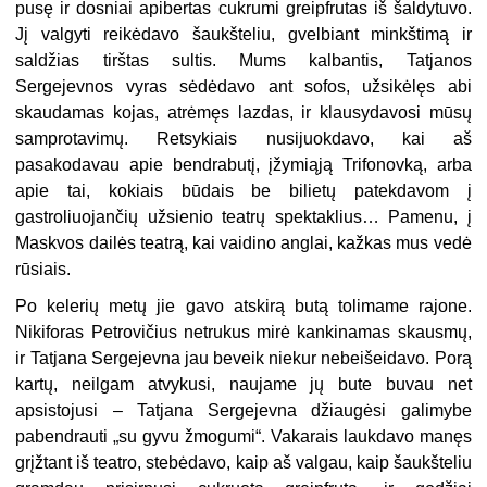
pusę ir dosniai apibertas cukrumi greipfrutas iš šaldytuvo.
Jį valgyti reikėdavo šaukšteliu, gvelbiant minkštimą ir
saldžias tirštas sultis. Mums kalbantis, Tatjanos
Sergejevnos vyras sėdėdavo ant sofos, užsikėlęs abi
skaudamas kojas, atrėmęs lazdas, ir klausydavosi mūsų
samprotavimų. Retsykiais nusijuokdavo, kai aš
pasakodavau apie bendrabutį, įžymiąją Trifonovką, arba
apie tai, kokiais būdais be bilietų patekdavom į
gastroliuojančių užsienio teatrų spektaklius… Pamenu, į
Maskvos dailės teatrą, kai vaidino anglai, kažkas mus vedė
rūsiais.
Po kelerių metų jie gavo atskirą butą tolimame rajone.
Nikiforas Petrovičius netrukus mirė kankinamas skausmų,
ir Tatjana Sergejevna jau beveik niekur nebeišeidavo. Porą
kartų, neilgam atvykusi, naujame jų bute buvau net
apsistojusi – Tatjana Sergejevna džiaugėsi galimybe
pabendrauti „su gyvu žmogumi“. Vakarais laukdavo manęs
grįžtant iš teatro, stebėdavo, kaip aš valgau, kaip šaukšteliu