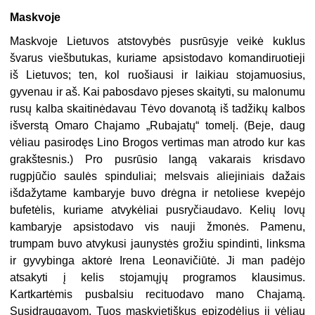
Maskvoje
Maskvoje Lietuvos atstovybės pusrūsyje veikė kuklus
švarus viešbutukas, kuriame apsistodavo komandiruotieji
iš Lietuvos; ten, kol ruošiausi ir laikiau stojamuosius,
gyvenau ir aš. Kai pabosdavo pjeses skaityti, su malonumu
rusų kalba skaitinėdavau Tėvo dovanotą iš tadžikų kalbos
išverstą Omaro Chajamo „Rubajatų“ tomelį. (Beje, daug
vėliau pasirodęs Lino Brogos vertimas man atrodo kur kas
grakštesnis.) Pro pusrūsio langą vakarais krisdavo
rugpjūčio saulės spinduliai; melsvais aliejiniais dažais
išdažytame kambaryje buvo drėgna ir netoliese kvepėjo
bufetėlis, kuriame atvykėliai pusryčiaudavo. Kelių lovų
kambaryje apsistodavo vis nauji žmonės. Pamenu,
trumpam buvo atvykusi jaunystės grožiu spindinti, linksma
ir gyvybinga aktorė Irena Leonavičiūtė. Ji man padėjo
atsakyti į kelis stojamųjų programos klausimus.
Kartkartėmis pusbalsiu recituodavo mano Chajamą.
Susidraugavom. Tuos maskvietiškus epizodėlius ji vėliau