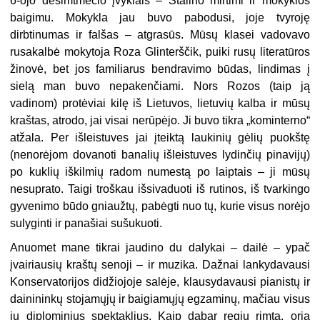
6-ojo dešimtmečio įvykiais – Stalino mirtimi ir mokyklos
baigimu. Mokykla jau buvo pabodusi, joje tvyroję
dirbtinumas ir falšas – atgrasūs. Mūsų klasei vadovavo
rusakalbė mokytoja Roza Glinterščik, puiki rusų literatūros
žinovė, bet jos familiarus bendravimo būdas, lindimas į
sielą man buvo nepakenčiami. Nors Rozos (taip ją
vadinom) protėviai kilę iš Lietuvos, lietuvių kalba ir mūsų
kraštas, atrodo, jai visai nerūpėjo. Ji buvo tikra „kominterno“
atžala. Per išleistuves jai įteiktą laukinių gėlių puokštę
(nenorėjom dovanoti banalių išleistuves lydinčių pinavijų)
po kuklių iškilmių radom numestą po laiptais – ji mūsų
nesuprato. Taigi troškau išsivaduoti iš rutinos, iš tvarkingo
gyvenimo būdo gniaužtų, pabėgti nuo tų, kurie visus norėjo
sulyginti ir panašiai sušukuoti.
Anuomet mane tikrai jaudino du dalykai – dailė – ypač
įvairiausių kraštų senoji – ir muzika. Dažnai lankydavausi
Konservatorijos didžiojoje salėje, klausydavausi pianistų ir
dainininkų stojamųjų ir baigiamųjų egzaminų, mačiau visus
jų diplominius spektaklius. Kaip dabar regiu rimtą, orią