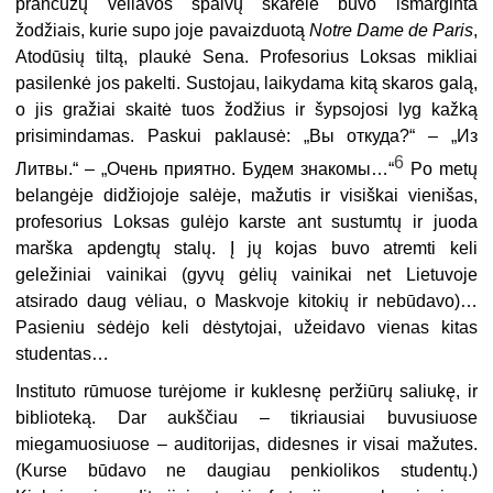
prancūzų vėliavos spalvų skarelė buvo išmarginta
žodžiais, kurie supo joje pavaizduotą
Notre Dame de Paris
,
Atodūsių tiltą, plaukė Sena. Profesorius Loksas mikliai
pasilenkė jos pakelti. Sustojau, laikydama kitą skaros galą,
o jis gražiai skaitė tuos žodžius ir šypsojosi lyg kažką
prisimindamas. Paskui paklausė: „Вы откуда?“ – „Из
6
Литвы.“ – „Очень приятно. Будем знакомы…“
Po metų
belangėje didžiojoje salėje, mažutis ir visiškai vienišas,
profesorius Loksas gulėjo karste ant sustumtų ir juoda
marška apdengtų stalų. Į jų kojas buvo atremti keli
geležiniai vainikai (gyvų gėlių vainikai net Lietuvoje
atsirado daug vėliau, o Maskvoje kitokių ir nebūdavo)…
Pasieniu sėdėjo keli dėstytojai, užeidavo vienas kitas
studentas…
Instituto rūmuose turėjome ir kuklesnę peržiūrų saliukę, ir
biblioteką. Dar aukščiau – tikriausiai buvusiuose
miegamuosiuose – auditorijas, didesnes ir visai mažutes.
(Kurse būdavo ne daugiau penkiolikos studentų.)