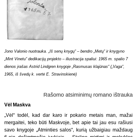
Jono Valonio nuotrauka. „Iš senų knygų“ – bendro „Metų“ ir knygyno
„Mint Vinetu“ dedikacijų projekto – iliustracija spaliui: 1965 m. spalio 7
dienos įrašas Astrid Lindgren knygoje „Rasmusas klajūnas“ („Vaga“,
1965, iš švedų k. vertė E. Stravinskienė)
Rašomo atsiminimų romano ištrauka
Vėl Maskva
„Vėl“ todėl, kad dar karo ir pokario metais man, mažai
mergaitei, teko būti Maskvoje, bet apie tai jau esu rašiusi
savo knygoje „Atminties salos“, kurią užbaigiau maždaug