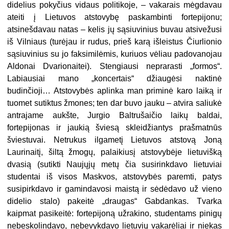
didelius pokyčius vidaus politikoje, – vakarais mėgdavau
ateiti į Lietuvos atstovybę paskambinti fortepijonu;
atsinešdavau natas – kelis jų sąsiuvinius buvau atsivežusi
iš Vilniaus (turėjau ir rudus, prieš karą išleistus Čiurlionio
sąsiuvinius su jo faksimilėmis, kuriuos vėliau padovanojau
Aldonai Dvarionaitei). Stengiausi neprarasti „formos“.
Labiausiai mano „koncertais“ džiaugėsi naktinė
budinčioji… Atstovybės aplinka man priminė karo laiką ir
tuomet sutiktus žmones; ten dar buvo jauku – atvira saliukė
antrajame aukšte, Jurgio Baltrušaičio laikų baldai,
fortepijonas ir jaukią šviesą skleidžiantys prašmatnūs
šviestuvai. Netrukus ilgametį Lietuvos atstovą Joną
Laurinaitį, šiltą žmogų, palaikiusį atstovybėje lietuvišką
dvasią (sutikti Naujųjų metų čia susirinkdavo lietuviai
studentai iš visos Maskvos, atstovybės paremti, patys
susipirkdavo ir gamindavosi maistą ir sėdėdavo už vieno
didelio stalo) pakeitė „draugas“ Gabdankas. Tvarka
kaipmat pasikeitė: fortepijoną užrakino, studentams pinigų
nebeskolindavo, nebevykdavo lietuvių vakarėliai ir niekas