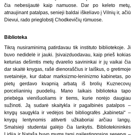
čia nebesijautė kaip namuose. Dar po keleto metų,
atnaujinant patalpas, senieji baldai iškeliavo į Vilnių ir, ačiū
Dievui, rado prieglobstį Chodkevičių rūmuose.
Biblioteka
Tikrą nusiraminimą patirdavau tik instituto bibliotekoje. Ji
buvo nedidelė ir jauki. Įsivaizduodavau, kaip prieš kokias
keturias dešimtis metų dvarelio savininkai ir jų vaikai čia
dar skaitė knygas, rašė dienoraščius ir laiškus, o gretimoje
svetainėje, kur dabar marksizmo-leninizmo kabinetas, po
pietų gerdavo kvapnią arbatą iš brolių Kuznecovų
porcelianinių puodelių. Mano laikais biblioteka tapo
priebėga vienišuoliams ir tiems, kurie norėjo daugiau
sužinoti. Ją sudarė skaitykla ir pagalbinės patalpos –
knygų saugykla ir vedėjos bei bibliografės „kabinetai“ –
knygų lentynomis atitverti užkaboriai arčiau langų.
Smalsieji studentai galėjo čia lankytis. Bibliotekininkės
Lidija ir Nataša buvo mums tarsi gailestingosios seserys –