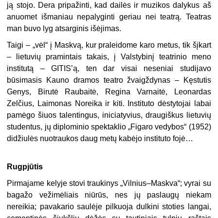
ją stojo. Dera pripažinti, kad dailės ir muzikos dalykus aš
anuomet išmaniau nepalyginti geriau nei teatrą. Teatras
man buvo lyg atsarginis išėjimas.
Taigi – „vėl“ į Maskvą, kur praleidome karo metus, tik šįkart
– lietuvių pramintais takais, į Valstybinį teatrinio meno
institutą – GITIS’ą, ten dar visai neseniai studijavo
būsimasis Kauno dramos teatro žvaigždynas – Kęstutis
Genys, Birutė Raubaitė, Regina Varnaitė, Leonardas
Zelčius, Laimonas Noreika ir kiti. Instituto dėstytojai labai
pamėgo šiuos talentingus, iniciatyvius, draugiškus lietuvių
studentus, jų diplominio spektaklio „Figaro vedybos“ (1952)
didžiulės nuotraukos daug metų kabėjo instituto fojė…
Rugpjūtis
Pirmajame kelyje stovi traukinys „Vilnius–Maskva“; vyrai su
bagažo vežimėliais niūrūs, nes jų paslaugų niekam
nereikia; pavakario saulėje pilkuoja dulkini stoties langai,