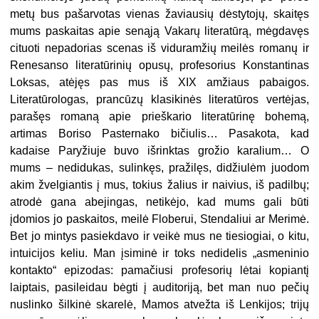
metų bus pašarvotas vienas žaviausių dėstytojų, skaitęs
mums paskaitas apie senąją Vakarų literatūrą, mėgdavęs
cituoti nepadorias scenas iš viduramžių meilės romanų ir
Renesanso literatūrinių opusų, profesorius Konstantinas
Loksas, atėjęs pas mus iš XIX amžiaus pabaigos.
Literatūrologas, prancūzų klasikinės literatūros vertėjas,
parašęs romaną apie prieškario literatūrinę bohemą,
artimas Boriso Pasternako bičiulis… Pasakota, kad
kadaise Paryžiuje buvo išrinktas grožio karalium… O
mums – nedidukas, sulinkęs, pražilęs, didžiulėm juodom
akim žvelgiantis į mus, tokius žalius ir naivius, iš padilbų;
atrodė gana abejingas, netikėjo, kad mums gali būti
įdomios jo paskaitos, meilė Floberui, Stendaliui ar Merimė.
Bet jo mintys pasiekdavo ir veikė mus ne tiesiogiai, o kitu,
intuicijos keliu. Man įsiminė ir toks nedidelis „asmeninio
kontakto“ epizodas: pamačiusi profesorių lėtai kopiantį
laiptais, pasileidau bėgti į auditoriją, bet man nuo pečių
nuslinko šilkinė skarelė, Mamos atvežta iš Lenkijos; trijų