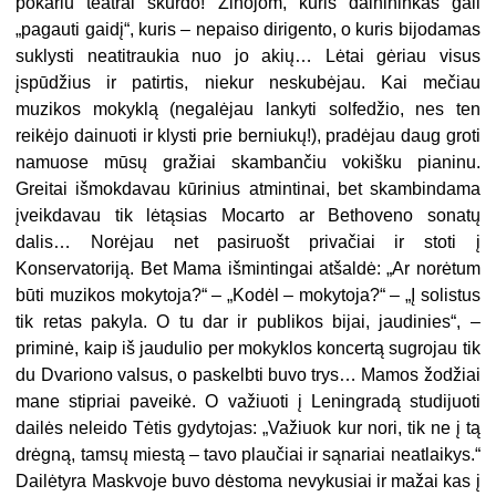
pokariu teatrai skurdo! Žinojom, kuris dainininkas gali
„pagauti gaidį“, kuris – nepaiso dirigento, o kuris bijodamas
suklysti neatitraukia nuo jo akių… Lėtai gėriau visus
įspūdžius ir patirtis, niekur neskubėjau. Kai mečiau
muzikos mokyklą (negalėjau lankyti solfedžio, nes ten
reikėjo dainuoti ir klysti prie berniukų!), pradėjau daug groti
namuose mūsų gražiai skambančiu vokišku pianinu.
Greitai išmokdavau kūrinius atmintinai, bet skambindama
įveikdavau tik lėtąsias Mocarto ar Bethoveno sonatų
dalis… Norėjau net pasiruošt privačiai ir stoti į
Konservatoriją. Bet Mama išmintingai atšaldė: „Ar norėtum
būti muzikos mokytoja?“ – „Kodėl – mokytoja?“ – „Į solistus
tik retas pakyla. O tu dar ir publikos bijai, jaudinies“, –
priminė, kaip iš jaudulio per mokyklos koncertą sugrojau tik
du Dvariono valsus, o paskelbti buvo trys… Mamos žodžiai
mane stipriai paveikė. O važiuoti į Leningradą studijuoti
dailės neleido Tėtis gydytojas: „Važiuok kur nori, tik ne į tą
drėgną, tamsų miestą – tavo plaučiai ir sąnariai neatlaikys.“
Dailėtyra Maskvoje buvo dėstoma nevykusiai ir mažai kas į