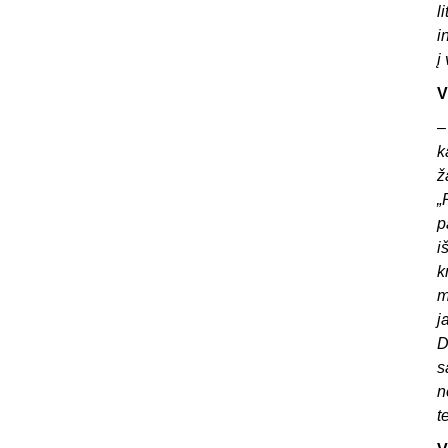
l
i
į
V
k
ž
„
p
i
k
m
j
D
s
n
t