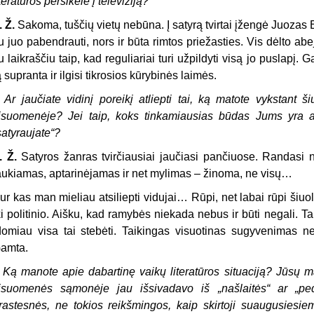
iteratūros persikėlė į televiziją?
. Ž.
Sakoma, tuščių vietų nebūna. Į satyrą tvirtai įžengė Juozas E
u juo pabendrauti, nors ir būta rimtos priežasties. Vis dėlto ab
u laikraščiu taip, kad reguliariai turi užpildyti visą jo puslapį.
ą supranta ir ilgisi tikrosios kūrybinės laimės.
–
Ar jaučiate vidinį poreikį atliepti tai, ką matote vykstant š
isuomenėje? Jei taip, koks tinkamiausias būdas Jums yra ap
satyraujate“?
. Ž.
Satyros žanras tvirčiausiai jaučiasi pančiuose. Randasi 
aukiamas, aptarinėjamas ir net mylimas – žinoma, ne visų…
ur kas man mieliau atsiliepti vidujai… Rūpi, net labai rūpi šiuo
ki politinio. Aišku, kad ramybės niekada nebus ir būti negali. Tai
domiau visa tai stebėti. Taikingas visuotinas sugyvenimas ne
amta.
–
Ką manote apie dabartinę vaikų literatūros situaciją? Jūsų ma
isuomenės sąmonėje jau išsivadavo iš
„
našlaitės
“
ar
„
pe
rastesnės, ne tokios reikšmingos, kaip skirtoji suaugusiesi