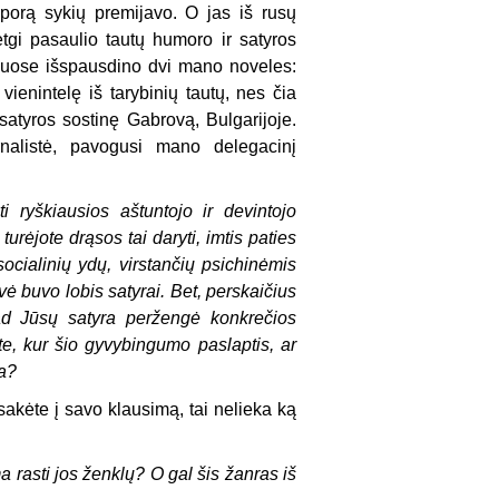
porą sykių premijavo. O jas iš rusų
etgi pasaulio tautų humoro ir satyros
iuose išspausdino dvi mano noveles:
vienintelę iš tarybinių tautų, nes čia
atyros sostinę Gabrovą, Bulgarijoje.
nalistė, pavogusi mano delegacinį
ti ryškiausios aštuntojo ir devintojo
urėjote drąsos tai daryti, imtis paties
ocialinių ydų, virstančių psichinėmis
vė buvo lobis satyrai. Bet, perskaičius
kad Jūsų satyra peržengė konkrečios
ote, kur šio gyvybingumo paslaptis, ar
ia?
akėte į savo klausimą, tai nelieka ką
a rasti jos ženklų? O gal šis žanras iš