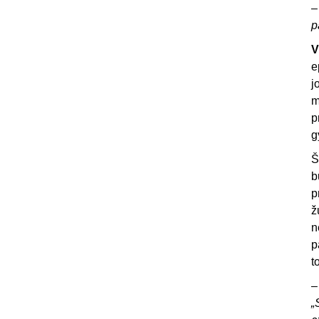
p
V
e
j
m
p
g
Š
b
p
ž
n
p
t
„