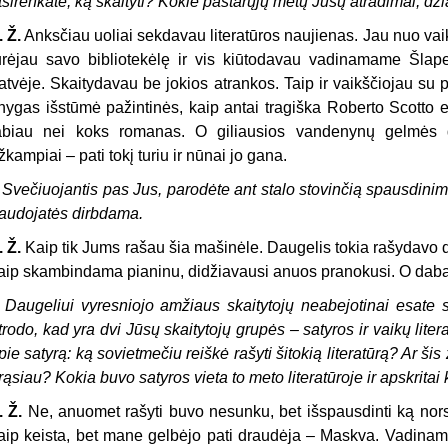
tsirenkate, ką skaityti? Kokie pastarųjų metų Jūsų atradimai, dži
. Ž.
Anksčiau uoliai sekdavau literatūros naujienas. Jau nuo vaik
urėjau savo bibliotekėlę ir vis kiūtodavau vadinamame Šlape
atvėje. Skaitydavau be jokios atrankos. Taip ir vaikščiojau su p
nygas išstūmė pažintinės, kaip antai tragiška Roberto Scotto e
abiau nei koks romanas. O giliausios vandenynų gelmės 
žkampiai – pati tokį turiu ir nūnai jo gana.
–
Svečiuojantis pas Jus, parodėte ant stalo stovinčią spausdinimo
audojatės dirbdama.
. Ž.
Kaip tik Jums rašau šia mašinėle. Daugelis tokia rašydavo dv
aip skambindama pianinu, didžiavausi anuos pranokusi. O dabar 
–
Daugeliui vyresniojo amžiaus skaitytojų neabejotinai esate s
trodo, kad yra dvi Jūsų skaitytojų grupės
–
satyros ir vaikų lite
pie satyrą: ką sovietmečiu reiškė rašyti šitokią literatūrą? Ar ši
rąsiau? Kokia buvo satyros vieta to meto literatūroje ir apskritai 
. Ž.
Ne, anuomet rašyti buvo nesunku, bet išspausdinti ką nors
aip keista, bet mane gelbėjo pati draudėja – Maskva. Vadinama