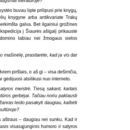
augsmai literatūroje?
ystės buvau lipte prilipusi prie knygų,
lių knygyne arba antikvariate Trakų
erkimšta galva. Bet ilgainiui grožines
kspedicija į Šiaurės ašigalį prikaustė
domino labiau nei žmogaus sielos
 mašinėlę, prasitarėte, kad ja vis dar
iem pirštais, o aš gi – visa dešimčia,
gėdijuosi atsilikusi nuo interneto.
atyros meistrė. Tiesą sakant, kartais
ratūros gerbėjai. Tačiau noriu paklausti
s žanras leido pasakyti daugiau, kalbėti
kultūroje?
 aštraus – daugiau nei sunku. Kad ir
sis visasąjunginis humoro ir satyros