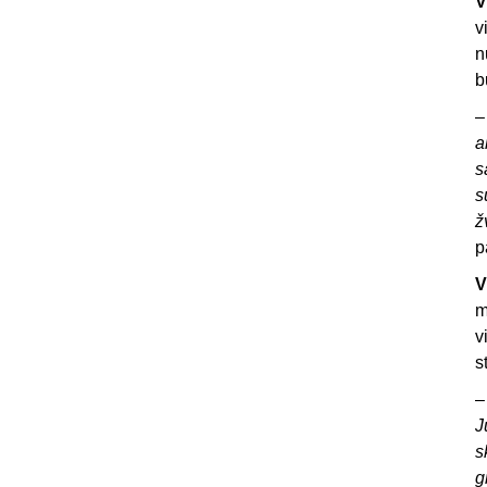
V
v
n
b
a
s
s
ž
p
V
m
v
s
J
s
g