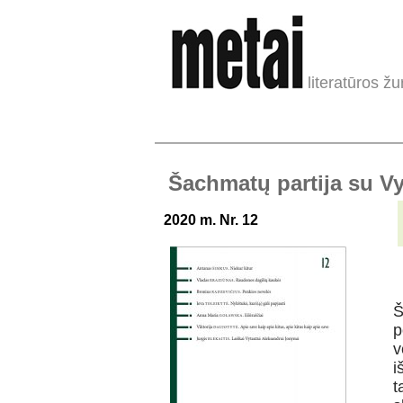
literatūros žu
Šachmatų partija su Vy
2020 m. Nr. 12
Š
p
v
i
t