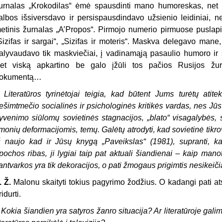
urnalas „Krokodilas“ ėmė spausdinti mano humoreskas, net 
albos išsiversdavo ir persispausdindavo užsienio leidiniai, n
etinis žurnalas „A’Propos“. Pirmojo numerio pirmuose puslap
Sizifas ir sargai“, „Sizifas ir moteris“. Maskva delegavo mane, 
alyvaudavo tik maskviečiai, į vadinamąją pasaulio humoro ir s
et viską apkartino be galo įžūli tos pačios Rusijos žur
okumentą…
–
Literatūros tyrinėtojai teigia, kad būtent Jums turėtų atitek
ešimtmečio socialinės ir psichologinės kritikės vardas, nes Jūs t
yvenimo siūlomų sovietinės stagnacijos, „blato“ visagalybės, s
monių deformacijomis, temų. Galėtų atrodyti, kad sovietinė tikro
š naujo kad ir Jūsų knygą „Paveikslas“ (1981), supranti, 
pochos ribas, ji lygiai taip pat aktuali šiandienai – kaip man
antvarkos yra tik dekoracijos, o pati žmogaus prigimtis nesikeič
. Ž.
Malonu skaityti tokius pagyrimo žodžius. O kadangi pati ats
ridurti.
–
Kokia šiandien yra satyros žanro situacija? Ar literatūroje galim