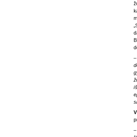
ž
k
m
„
d
B
d
d
g
ž
i
e
s
V
p