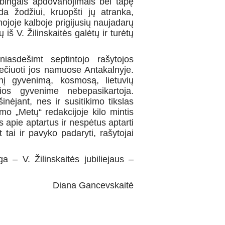
garbingais apdovanojimais bei tapę
tida žodžiui, kruopšti jų atranka,
joje kalboje prigijusių naujadarų
iš V. Žilinskaitės galėtų ir turėtų
asdešimt septintojo rašytojos
ečiuoti jos namuose Antakalnyje.
į gyvenimą, kosmosą, lietuvių
urios gyvenime nebepasikartoja.
ėjant, nes ir susitikimo tikslas
imo „Metų“ redakcijoje kilo mintis
s apie aptartus ir nespėtus aptarti
 tai ir pavyko padaryti, rašytojai
a – V. Žilinskaitės jubiliejaus –
Diana Gancevskaitė