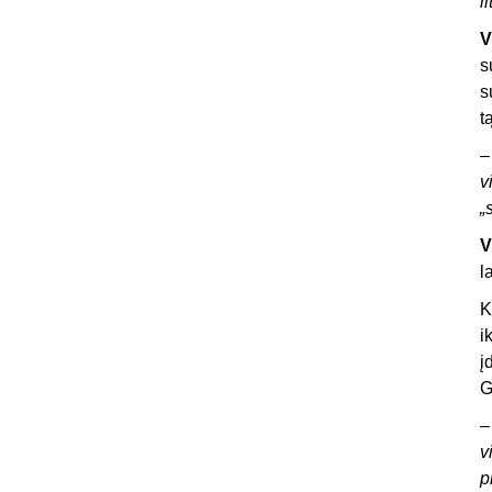
l
V
s
s
t
v
„
V
l
K
i
į
G
v
p