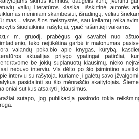
kaitytojams skirtus kūrinius, daugelis kurių įvertinti 
ietuvių vaikų literatūros klasika. Išskirtinė autorės a
eiklumas meniniam skambesiui, išradingų, vėliau šnekamo
ūrimas – visos šios meistrystės, sau keliamų reikalavimų 
okytis šiuolaikiniai rašytojai, ypač rašantieji vaikams.
017 m. gruodį, prabėgus gal savaitei nuo aštuoni
imtadienio, teko neįtikėtina garbė ir malonumas pasisv
ora valandų pokalbio apie knygas, kūrybą, kasdien
iteratūros aktualijas prilygo ypatingai patirčiai, k
endravome be jokių suplanuotų klausimų, nieko neįrašin
isai nebuvo interviu. Vis dėlto po šio įsimintino susitik
pie interviu su rašytoja, kuriame ji galėtų savo įžvalgomi
alykus pasidalinti su šio mėnraščio skaitytojais. Šiemet
aloniai sutikus atsakyti į klausimus.
ražiai sutapo, jog publikacija pasirodo tokia reikšming
roga.