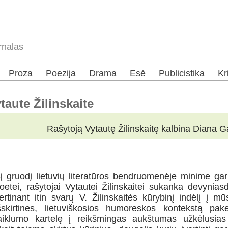
rnalas
Proza
Poezija
Drama
Esė
Publicistika
Kr
taute Žilinskaite
Rašytoją Vytautę Žilinskaitę kalbina Diana G
į gruodį lietuvių literatūros bendruomenėje minime garb
oetei, rašytojai Vytautei Žilinskaitei sukanka devynia
ertinant itin svarų V. Žilinskaitės kūrybinį indėlį į m
šskirtines, lietuviškosios humoreskos kontekstą pake
aiklumo kartelę į reikšmingas aukštumas užkėlusias