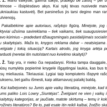
. Ž.
Mano vaikystė, galima sakyti, prabėgo be žaislų – per 
itrinose – išsiplėsdavo akys. Kai sykį tėvas nusivedė man
ukniaukiau kastuvėlį. Bet parsinešus jis tarsi degino man ran
ulvienojų.
–
Pakalbėkime apie autoriaus, rašytojo figūrą. Minėjote, jog s
ktyviai užsiima savireklama
–
tiek vaikams, tiek suaugusiesie
avo kūrinius
–
pradedant džiaugsmingais pasidalijimais socialinių
u skaitytojais. Maža to, knygos reklama dabar
–
neatsiejama l
velgiate į tokią situaciją? Kartais atrodo, jog knyga artėja
arduoti
(neretai itin nutolstant nuo kvietimo
skaityti
)?
. Ž.
Taip yra, ir nieko čia nepadarysi. Rinka tampa dauggale, 
ūsų numylėta popierinė knygelė išgąstingai laukia, kas bus tol
isų mieliausia. Tikriausiai. Lygiai taip kompiuteris išspyrė r
tuksenu, bet gailiu išmesti, kaip atitarnavusį palaikį baldą.
–
Kai kalbėjomės su Jumis apie vaikų literatūrą, minėjote, kad it
ums paliko Lois Lowry
„
Siuntėjas
“
. Žvelgiant ne vien į vaikų 
kaitytojų kategorijas, ar jaučiate, matote skirtumą – temų ir kok
rožinės literatūros? Be to, pati esate itin reikli kalbai, žodžio sk