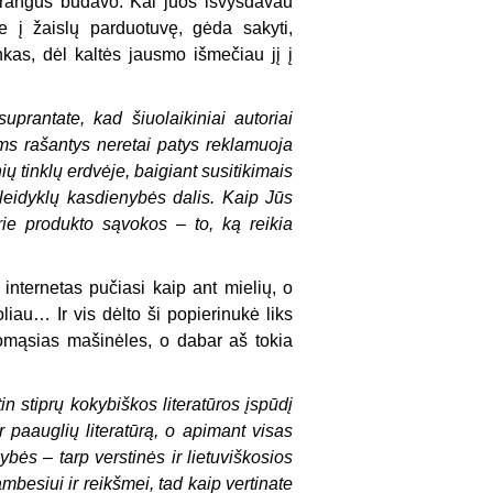
brangūs būdavo. Kai juos išvysdavau
e į žaislų parduotuvę, gėda sakyti,
kas, dėl kaltės jausmo išmečiau jį į
uprantate, kad šiuolaikiniai autoriai
ms rašantys neretai patys reklamuoja
 tinklų erdvėje, baigiant susitikimais
eidyklų kasdienybės dalis. Kaip Jūs
 prie produkto sąvokos
–
to, ką reikia
internetas pučiasi kaip ant mielių, o
iau… Ir vis dėlto ši popierinukė liks
ašomąsias mašinėles, o dabar aš tokia
in stiprų kokybiškos literatūros įspūdį
ir paauglių literatūrą, o apimant visas
ybės – tarp verstinės ir lietuviškosios
ambesiui ir reikšmei, tad kaip vertinate