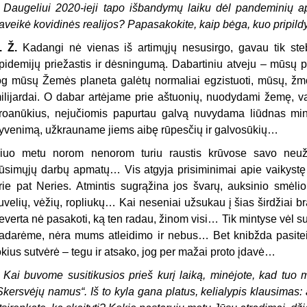
–
Daugeliui 2020-ieji tapo išbandymų laiku dėl pandeminių a
aveikė kovidinės realijos? Papasakokite, kaip bėga, kuo pripil
. Ž.
Kadangi nė vienas iš artimųjų nesusirgo, gavau tik stebė
pidemijų priežastis ir dėsningumą. Dabartiniu atveju – mūsų p
og mūsų Žemės planeta galėtų normaliai egzistuoti, mūsų, žmon
ilijardai. O dabar artėjame prie aštuonių, nuodydami žemę,
roanūkius, nejučiomis papurtau galvą nuvydama liūdnas min
yvenimą, užkrauname jiems aibę rūpesčių ir galvosūkių…
iuo metu norom nenorom turiu raustis krūvose savo neužb
ūsimųjų darbų apmatų… Vis atgyja prisiminimai apie vaikystę
rie pat Neries. Atmintis sugrąžina jos švarų, auksinio smėlio
uvelių, vėžių, ropliukų… Kai neseniai užsukau į šias širdžiai br
everta nė pasakoti, ką ten radau, žinom visi… Tik mintyse vėl s
adarėme, nėra mums atleidimo ir nebus… Bet knibžda pasitei
okius sutvėrė – tegu ir atsako, jog per mažai proto įdavė…
–
Kai buvome susitikusios prieš kurį laiką, minėjote, kad tuo 
Skersvėjų namus
“
. Iš to kyla gana platus, kelialypis klausimas: