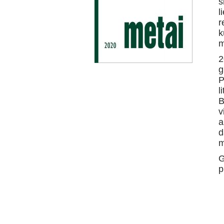
s
l
r
k
m
2
g
P
l
B
v
a
d
m
G
p