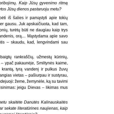
pribojimų. Kaip Jūsų gyvenimo ritmą
dytos Jūsų dienos pastaruoju metu?
ti iš šalies ir pamąstyti apie tokių
er gausu. Juk apskaičiuota, kad tam,
ių, turėtų būti ne daugiau kaip trys
 vandenis, orą… Mąstydama apie savo
tis – skaudu, kad, lengvindami sau
aigtų rankraščių, užmestų kūrinių,
 – ypač pakaunėje, Smiltynės kaime,
 krantą, tyrą vandenį ir pulkus žuvų
angias vietas – pašiurpau ir sustyrau,
udejuoji: žeme, žemynėle, ką su tavimi
sinimas: jeigu Dievas – likimas mus
metu skaitėte Danutės Kalinauskaitės
 ar sekate literatūrines naujienas, kaip