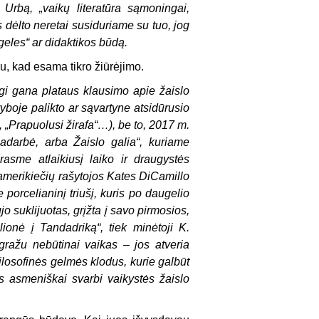
tį Urbą,
„
vaikų literatūra sąmoningai,
is dėlto neretai susiduriame su tuo, jog
geles
“
ar didaktikos būdą.
rbu, kad esama tikro žiūrėjimo.
gi gana plataus klausimo apie žaislo
ryboje palikto ar sąvartyne atsidūrusio
,
„
Prapuolusi žirafa
“
…), be to, 2017 m.
adarbė, arba Žaislo galia
“
, kuriame
asme atlaikiusį laiko ir draugystės
 amerikiečių rašytojos Kates DiCamillo
orcelianinį triušį, kuris po daugelio
o suklijuotas, grįžta į savo pirmosios,
lionė į Tandadriką
“
, tiek minėtoji K.
 gražu nebūtinai vaikas
–
jos atveria
losofinės gelmės klodus, kurie galbūt
s asmeniškai svarbi vaikystės žaislo