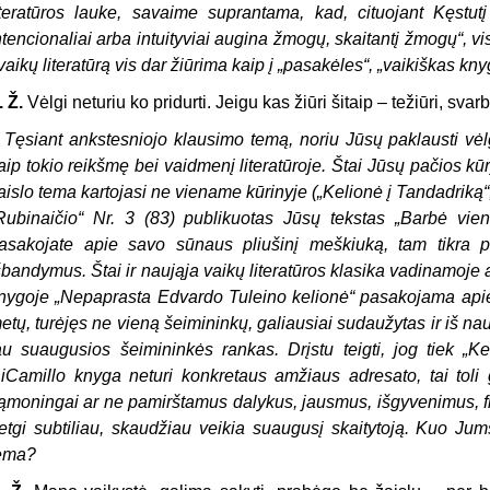
iteratūros lauke, savaime suprantama, kad, cituojant Kęstu
ntencionaliai arba intuityviai augina žmogų, skaitantį žmogų
“
, v
 vaikų literatūrą vis dar žiūrima kaip į
„
pasakėles
“
,
„
vaikiškas kny
. Ž.
Vėlgi neturiu ko pridurti. Jeigu kas žiūri šitaip – težiūri, sva
–
Tęsiant ankstesniojo klausimo temą, noriu Jūsų paklausti vėl
aip tokio reikšmę bei vaidmenį literatūroje. Štai Jūsų pačios kū
aislo tema kartojasi ne viename kūrinyje (
„
Kelionė į Tandadriką
“
Rubinaičio
“
Nr. 3 (83) publikuotas Jūsų tekstas
„
Barbė vien
asakojate apie savo sūnaus pliušinį meškiuką, tam tikra pr
šbandymus. Štai ir naująja vaikų literatūros klasika vadinamoje
nygoje
„
Nepaprasta Edvardo Tuleino kelionė
“
pasakojama apie p
etų, turėjęs ne vieną šeimininkų, galiausiai sudaužytas ir iš nauj
au suaugusios šeimininkės rankas. Drįstu teigti, jog tiek
„
Ke
iCamillo knyga neturi konkretaus amžiaus adresato, tai toli
ąmoningai ar ne pamirštamus dalykus, jausmus, išgyvenimus, fi
etgi subtiliau, skaudžiau veikia suaugusį skaitytoją. Kuo Jum
ema?