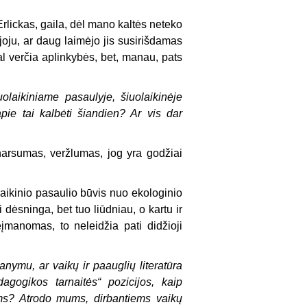
rlickas, gaila, dėl mano kaltės neteko
ejoju, ar daug laimėjo jis susirišdamas
 Gal verčia aplinkybės, bet, manau, pats
iuolaikiniame pasaulyje, šiuolaikinėje
ie tai kalbėti šiandien? Ar vis dar
narsumas, veržlumas, jog yra godžiai
laikinio pasaulio būvis nuo ekologinio
 dėsninga, bet tuo liūdniau, o kartu ir
įmanomas, to neleidžia pati didžioji
nymu, ar vaikų ir paauglių literatūra
dagogikos tarnaitės
“
pozicijos, kaip
ems? Atrodo mums, dirbantiems vaikų