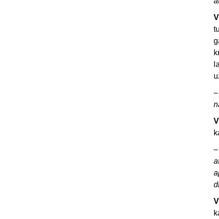
a
V
t
g
k
l
u
n
V
k
a
a
d
V
k