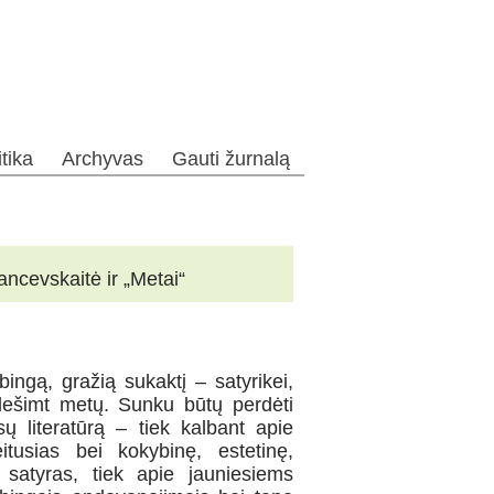
itika
Archyvas
Gauti žurnalą
ancevskaitė ir „Metai“
ingą, gražią sukaktį – satyrikei,
sdešimt metų. Sunku būtų perdėti
ūsų literatūrą – tiek kalbant apie
itusias bei kokybinę, estetinę,
 satyras, tiek apie jauniesiems