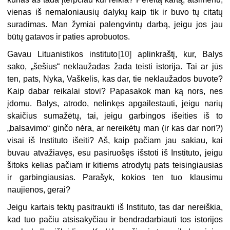
vienas iš nemaloniausių dalykų kaip tik ir buvo tų citatų
suradimas. Man žymiai palengvintų darbą, jeigu jos jau
būtų gatavos ir paties aprobuotos.
Gavau Lituanistikos instituto
[10]
aplinkraštį, kur, Balys
sako, „šešius“ neklaužadas žada teisti istorija. Tai ar jūs
ten, pats, Nyka, Vaškelis, kas dar, tie neklaužados buvote?
Kaip dabar reikalai stovi? Papasakok man ką nors, nes
įdomu. Balys, atrodo, nelinkęs apgailestauti, jeigu narių
skaičius sumažėtų, tai, jeigu garbingos išeities iš to
„balsavimo“ ginčo nėra, ar nereikėtų man (ir kas dar nori?)
visai iš Instituto išeiti? Aš, kaip pačiam jau sakiau, kai
buvau atvažiavęs, esu pasiruošęs išstoti iš Instituto, jeigu
šitoks kelias pačiam ir kitiems atrodytų pats teisingiausias
ir garbingiausias. Parašyk, kokios ten tuo klausimu
naujienos, gerai?
Jeigu kartais tektų pasitraukti iš Instituto, tas dar nereiškia,
kad tuo pačiu atsisakyčiau ir bendradarbiauti tos istorijos