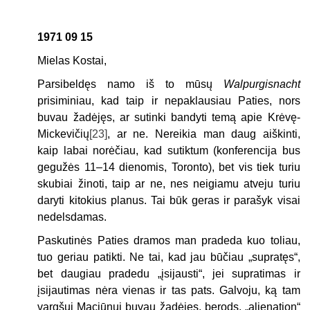
1971 09 15
Mielas Kostai,
Parsibeldęs namo iš to mūsų
Walpurgisnacht
prisiminiau, kad taip ir nepaklausiau Paties, nors
buvau žadėjęs, ar sutinki bandyti temą apie Krėvę-
Mickevičių
[23]
, ar ne. Nereikia man daug aiškinti,
kaip labai norėčiau, kad sutiktum (konferencija bus
gegužės 11–14 dienomis, Toronto), bet vis tiek turiu
skubiai žinoti, taip ar ne, nes neigiamu atveju turiu
daryti kitokius planus. Tai būk geras ir parašyk visai
nedelsdamas.
Paskutinės Paties dramos man pradeda kuo toliau,
tuo geriau patikti. Ne tai, kad jau būčiau „supratęs“,
bet daugiau pradedu „įsijausti“, jei supratimas ir
įsijautimas nėra vienas ir tas pats. Galvoju, ką tam
vargšui Maciūnui buvau žadėjęs, berods, „alienation“