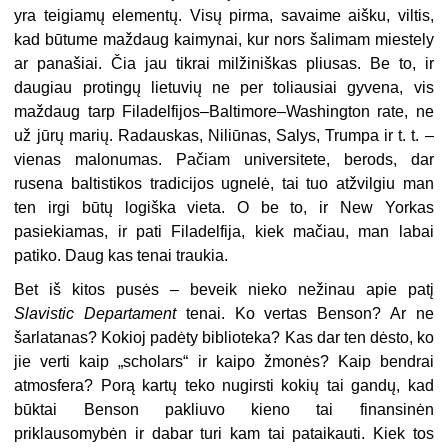
yra teigiamų elementų. Visų pirma, savaime aišku, viltis,
kad būtume maždaug kaimynai, kur nors šalimam miestely
ar panašiai. Čia jau tikrai milžiniškas pliusas. Be to, ir
daugiau protingų lietuvių ne per toliausiai gyvena, vis
maždaug tarp Filadelfijos–Baltimore–Washington rate, ne
už jūrų marių. Radauskas, Niliūnas, Salys, Trumpa ir t. t. –
vienas malonumas. Pačiam universitete, berods, dar
rusena baltistikos tradicijos ugnelė, tai tuo atžvilgiu man
ten irgi būtų logiška vieta. O be to, ir New Yorkas
pasiekiamas, ir pati Filadelfija, kiek mačiau, man labai
patiko. Daug kas tenai traukia.
Bet iš kitos pusės – beveik nieko nežinau apie patį
Slavistic Departament
tenai. Ko vertas Benson? Ar ne
šarlatanas? Kokioj padėty biblioteka? Kas dar ten dėsto, ko
jie verti kaip „scholars“ ir kaipo žmonės? Kaip bendrai
atmosfera? Porą kartų teko nugirsti kokių tai gandų, kad
būktai Benson pakliuvo kieno tai finansinėn
priklausomybėn ir dabar turi kam tai pataikauti. Kiek tos