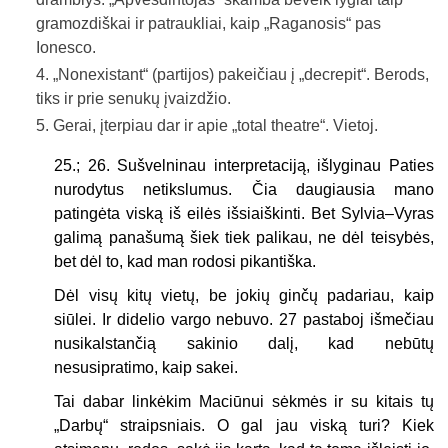
gramozdiškai ir patraukliai, kaip „Raganosis“ pas
Ionesco.
„Nonexistant“ (partijos) pakeičiau į „decrepit“. Berods,
tiks ir prie senukų įvaizdžio.
Gerai, įterpiau dar ir apie „total theatre“. Vietoj.
25.; 26. Sušvelninau interpretaciją, išlyginau Paties
nurodytus netikslumus. Čia daugiausia mano
patingėta viską iš eilės išsiaiškinti. Bet Sylvia–Vyras
galimą panašumą šiek tiek palikau, ne dėl teisybės,
bet dėl to, kad man rodosi pikantiška.
Dėl visų kitų vietų, be jokių ginčų padariau, kaip
siūlei. Ir didelio vargo nebuvo. 27 pastaboj išmečiau
nusikalstančią sakinio dalį, kad nebūtų
nesusipratimo, kaip sakei.
Tai dabar linkėkim Maciūnui sėkmės ir su kitais tų
„Darbų“ straipsniais. O gal jau viską turi? Kiek