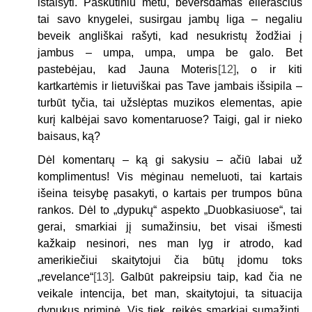
ištaisyti. Paskutiniu metu, beversdamas eilėraščius
tai savo knygelei, susirgau jambų liga – negaliu
beveik angliškai rašyti, kad nesukristų žodžiai į
jambus – umpa, umpa, umpa be galo. Bet
pastebėjau, kad Jauna Moteris
[12]
, o ir kiti
kartkartėmis ir lietuviškai pas Tave jambais išsipila –
turbūt tyčia, tai užslėptas muzikos elementas, apie
kurį kalbėjai savo komentaruose? Taigi, gal ir nieko
baisaus, ką?
Dėl komentarų – ką gi sakysiu – ačiū labai už
komplimentus! Vis mėginau nemeluoti, tai kartais
išeina teisybę pasakyti, o kartais per trumpos būna
rankos. Dėl to „dypukų“ aspekto „Duobkasiuose“, tai
gerai, smarkiai jį sumažinsiu, bet visai išmesti
kažkaip nesinori, nes man lyg ir atrodo, kad
amerikiečiui skaitytojui čia būtų įdomu toks
„revelance“
[13]
. Galbūt pakreipsiu taip, kad čia ne
veikale intencija, bet man, skaitytojui, ta situacija
dypukus priminė. Vis tiek, reikės smarkiai sumažinti.