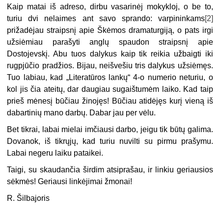
Kaip matai iš adreso, dirbu vasarinėj mokykloj, o be to,
turiu dvi nelaimes ant savo sprando: varpininkams
[2]
prižadėjau straipsnį apie Škėmos dramaturgiją, o pats irgi
užsiėmiau parašyti anglų spaudon straipsnį apie
Dostojevskį. Abu tuos dalykus kaip tik reikia užbaigti iki
rugpjūčio pradžios. Bijau, neišvešiu tris dalykus užsiėmęs.
Tuo labiau, kad „Literatūros lankų“ 4-o numerio neturiu, o
kol jis čia ateitų, dar daugiau sugaištumėm laiko. Kad taip
prieš mėnesį būčiau žinojęs! Būčiau atidėjęs kurį vieną iš
dabartinių mano darbų. Dabar jau per vėlu.
Bet tikrai, labai mielai imčiausi darbo, jeigu tik būtų galima.
Dovanok, iš tikrųjų, kad turiu nuvilti su pirmu prašymu.
Labai negeru laiku pataikei.
Taigi, su skaudančia širdim atsiprašau, ir linkiu geriausios
sėkmės! Geriausi linkėjimai žmonai!
R. Šilbajoris