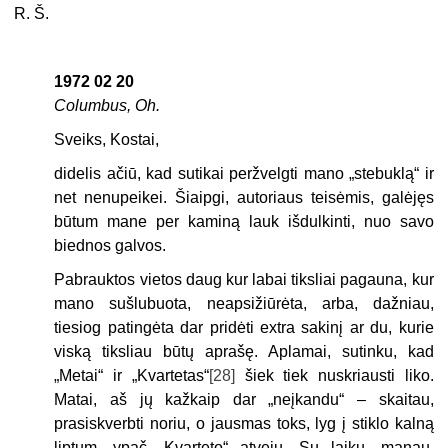
R. Š.
1972 02 20
Columbus, Oh.
Sveiks, Kostai,
didelis ačiū, kad sutikai peržvelgti mano „stebuklą“ ir
net nenupeikei. Šiaipgi, autoriaus teisėmis, galėjęs
būtum mane per kaminą lauk išdulkinti, nuo savo
biednos galvos.
Pabrauktos vietos daug kur labai tiksliai pagauna, kur
mano sušlubuota, neapsižiūrėta, arba, dažniau,
tiesiog patingėta dar pridėti extra sakinį ar du, kurie
viską tiksliau būtų aprašę. Aplamai, sutinku, kad
„Metai“ ir „Kvartetas“
[28]
šiek tiek nuskriausti liko.
Matai, aš jų kažkaip dar „neįkandu“ – skaitau,
prasiskverbti noriu, o jausmas toks, lyg į stiklo kalną
liptum, ypač „Kvarteto“ atveju. Su laiku, manau,