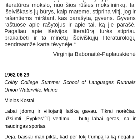
literatūros mokslo, nuo šios rūšies mokslininkų, tai
išeiviškasis jų būrys, kaip matėme, stiprina viltį, jog ir
rašantiems mirštant, kas parašyta, gyvens. Gyvens
raštuose apie rašytojus ir apie tai, ką jie parašė.
Pagaliau apie išeivijos literatūrą turės stipriau
prakalbėti ir ta minėtų išeiviškųjų literatūrologų
bendraamžė karta tėvynėje.“
Virginija Babonaitė-Paplauskienė
1962 06 29
Colby College Summer School of Languages Runnals
Union Waterville, Maine
Mielas Kostai!
Labai įdomų ir viliojantį laišką gavau. Tikrai norėčiau
užsiimti „Pypkės“
[1]
vertimu – būtų labai geras, na ir
naudingas sportas.
Deja, baisiai man pikta, kad per tokį trumpą laiką negaliu.