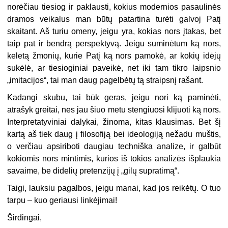
norėčiau tiesiog ir paklausti, kokius modernios pasaulinės
dramos veikalus man būtų patartina turėti galvoj Patį
skaitant. Aš turiu omeny, jeigu yra, kokias nors įtakas, bet
taip pat ir bendrą perspektyvą. Jeigu suminėtum ką nors,
keletą žmonių, kurie Patį ką nors pamokė, ar kokių idėjų
sukėlė, ar tiesioginiai paveikė, net iki tam tikro laipsnio
„imitacijos“, tai man daug pagelbėtų tą straipsnį rašant.
Kadangi skubu, tai būk geras, jeigu nori ką paminėti,
atrašyk greitai, nes jau šiuo metu stengiuosi klijuoti ką nors.
Interpretatyviniai dalykai, žinoma, kitas klausimas. Bet šį
kartą aš tiek daug į filosofiją bei ideologiją nežadu muštis,
o verčiau apsiriboti daugiau techniška analize, ir galbūt
kokiomis nors mintimis, kurios iš tokios analizės išplaukia
savaime, be didelių pretenzijų į „gilų supratimą“.
Taigi, lauksiu pagalbos, jeigu manai, kad jos reikėtų. O tuo
tarpu – kuo geriausi linkėjimai!
Širdingai,