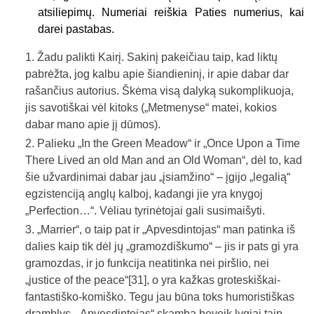
atsiliepimų. Numeriai reiškia Paties numerius, kai
darei pastabas.
Žadu palikti Kairį. Sakinį pakeičiau taip, kad liktų
pabrėžta, jog kalbu apie šiandieninį, ir apie dabar dar
rašančius autorius. Škėma visą dalyką sukomplikuoja,
jis savotiškai vėl kitoks („Metmenyse“ matei, kokios
dabar mano apie jį dūmos).
Palieku „In the Green Meadow“ ir „Once Upon a Time
There Lived an old Man and an Old Woman“, dėl to, kad
šie užvardinimai dabar jau „įsiamžino“ – įgijo „legalią“
egzistenciją anglų kalboj, kadangi jie yra knygoj
„Perfection…“. Vėliau tyrinėtojai gali susimaišyti.
„Marrier“, o taip pat ir „Apvesdintojas“ man patinka iš
dalies kaip tik dėl jų „gramozdiškumo“ – jis ir pats gi yra
gramozdas, ir jo funkcija neatitinka nei piršlio, nei
„justice of the peace“
[31]
, o yra kažkas groteskiškai-
fantastiško-komiško. Tegu jau būna toks humoristiškas
dramblys. „Apvesdintojas“ skamba beveik lygiai taip