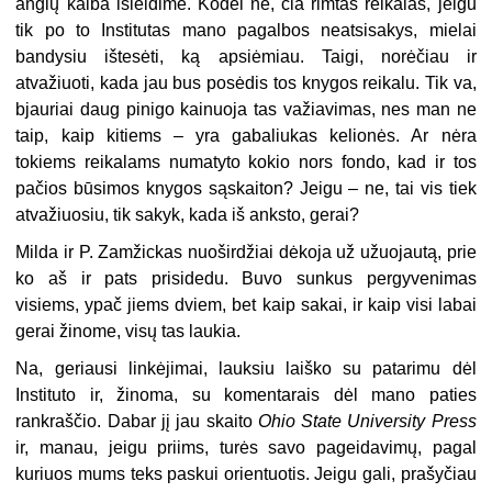
anglų kalba išleidime. Kodėl ne, čia rimtas reikalas, jeigu
tik po to Institutas mano pagalbos neatsisakys, mielai
bandysiu ištesėti, ką apsiėmiau. Taigi, norėčiau ir
atvažiuoti, kada jau bus posėdis tos knygos reikalu. Tik va,
bjauriai daug pinigo kainuoja tas važiavimas, nes man ne
taip, kaip kitiems – yra gabaliukas kelionės. Ar nėra
tokiems reikalams numatyto kokio nors fondo, kad ir tos
pačios būsimos knygos sąskaiton? Jeigu – ne, tai vis tiek
atvažiuosiu, tik sakyk, kada iš anksto, gerai?
Milda ir P. Zamžickas nuoširdžiai dėkoja už užuojautą, prie
ko aš ir pats prisidedu. Buvo sunkus pergyvenimas
visiems, ypač jiems dviem, bet kaip sakai, ir kaip visi labai
gerai žinome, visų tas laukia.
Na, geriausi linkėjimai, lauksiu laiško su patarimu dėl
Instituto ir, žinoma, su komentarais dėl mano paties
rankraščio. Dabar jį jau skaito
Ohio State University Press
ir, manau, jeigu priims, turės savo pageidavimų, pagal
kuriuos mums teks paskui orientuotis. Jeigu gali, prašyčiau