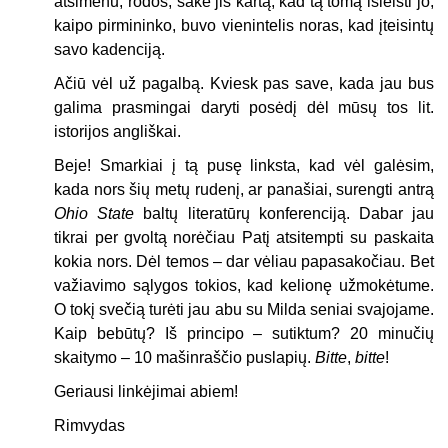
atsimenu, rodos, sakė jis kartą, kad tą tomą išleisti jo,
kaipo pirmininko, buvo vienintelis noras, kad įteisintų
savo kadenciją.
Ačiū vėl už pagalbą. Kviesk pas save, kada jau bus
galima prasmingai daryti posėdį dėl mūsų tos lit.
istorijos angliškai.
Beje! Smarkiai į tą pusę linksta, kad vėl galėsim,
kada nors šių metų rudenį, ar panašiai, surengti antrą
Ohio State
baltų literatūrų konferenciją. Dabar jau
tikrai per gvoltą norėčiau Patį atsitempti su paskaita
kokia nors. Dėl temos – dar vėliau papasakočiau. Bet
važiavimo sąlygos tokios, kad kelionę užmokėtume.
O tokį svečią turėti jau abu su Milda seniai svajojame.
Kaip bebūtų? Iš principo – sutiktum? 20 minučių
skaitymo – 10 mašinraščio puslapių.
Bitte
,
bitte
!
Geriausi linkėjimai abiem!
Rimvydas