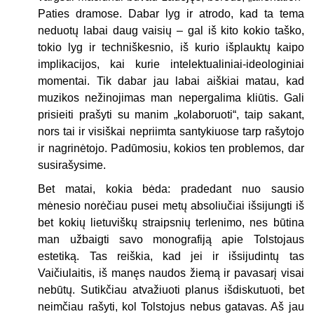
Paties dramose. Dabar lyg ir atrodo, kad ta tema
neduotų labai daug vaisių – gal iš kito kokio taško,
tokio lyg ir techniškesnio, iš kurio išplauktų kaipo
implikacijos, kai kurie intelektualiniai-ideologiniai
momentai. Tik dabar jau labai aiškiai matau, kad
muzikos nežinojimas man nepergalima kliūtis. Gali
prisieiti prašyti su manim „kolaboruoti“, taip sakant,
nors tai ir visiškai nepriimta santykiuose tarp rašytojo
ir nagrinėtojo. Padūmosiu, kokios ten problemos, dar
susirašysime.
Bet matai, kokia bėda: pradedant nuo sausio
mėnesio norėčiau pusei metų absoliučiai išsijungti iš
bet kokių lietuviškų straipsnių terlenimo, nes būtina
man užbaigti savo monografiją apie Tolstojaus
estetiką. Tas reiškia, kad jei ir išsijudintų tas
Vaičiulaitis, iš manęs naudos žiemą ir pavasarį visai
nebūtų. Sutikčiau atvažiuoti planus išdiskutuoti, bet
neimčiau rašyti, kol Tolstojus nebus gatavas. Aš jau