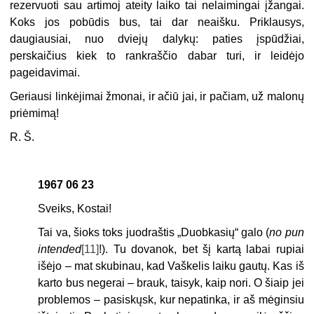
rezervuoti sau artimoj ateity laiko tai nelaimingai įžangai.
Koks jos pobūdis bus, tai dar neaišku. Priklausys,
daugiausiai, nuo dviejų dalykų: paties įspūdžiai,
perskaičius kiek to rankraščio dabar turi, ir leidėjo
pageidavimai.
Geriausi linkėjimai žmonai, ir ačiū jai, ir pačiam, už malonų
priėmimą!
R. Š.
1967 06 23
Sveiks, Kostai!
Tai va, šioks toks juodraštis „Duobkasių“ galo (
no pun
intended
[11]
!). Tu dovanok, bet šį kartą labai rupiai
išėjo – mat skubinau, kad Vaškelis laiku gautų. Kas iš
karto bus negerai – brauk, taisyk, kaip nori. O šiaip jei
problemos – pasiskųsk, kur nepatinka, ir aš mėginsiu