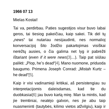
1966 07 13
Mielas Kostai!
Tai va, perdirbau. Paties sugestijos visur buvo labai
geros, tai tiesiog pakeičiau, kaip sakei. Tik dėl tų
„news“ tai nutariau nesijaudinti, nes normalioj
konversacijoj šito žodžio pakartojimas visiškai
nerėžtų ausies, o čia galima net lyg ir pabrėžti
ištariant (
even if it were news
[3]
…). Taip pat siūlau
palikti: „Plop, he’s dead“
[4]
. Mano nuomone, priduoda
baugumo. Primena Joseph Conrad: „Mistah Kurtz –
he dead“
[5]
.
Kaip ir visi vadinamieji kritikai, aš persistengiau su
interpretacijomis daleisdamas, kad tie du
duobkasiai
[6]
jau buvo kartą mirę. Man ta mintis, kad
jie tremtiniai, neatėjo galvon, nes jie abu taip
nuasmeninti (tautybės, kilimo vietos atžvilgiu), kaip ir