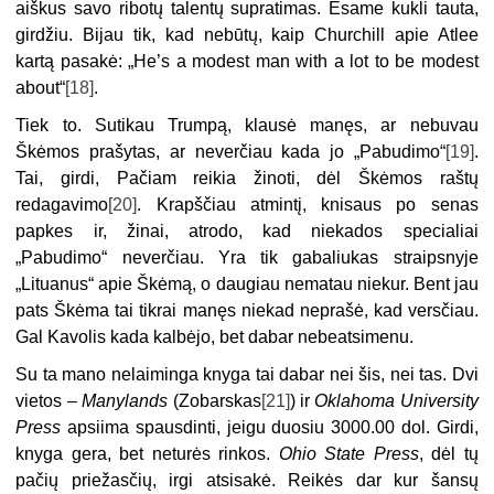
aiškus savo ribotų talentų supratimas. Esame kukli tauta,
girdžiu. Bijau tik, kad nebūtų, kaip Churchill apie Atlee
kartą pasakė: „He’s a modest man with a lot to be modest
about“
[18]
.
Tiek to. Sutikau Trumpą, klausė manęs, ar nebuvau
Škėmos prašytas, ar neverčiau kada jo „Pabudimo“
[19]
.
Tai, girdi, Pačiam reikia žinoti, dėl Škėmos raštų
redagavimo
[20]
. Krapščiau atmintį, knisaus po senas
papkes ir, žinai, atrodo, kad niekados specialiai
„Pabudimo“ neverčiau. Yra tik gabaliukas straipsnyje
„Lituanus“ apie Škėmą, o daugiau nematau niekur. Bent jau
pats Škėma tai tikrai manęs niekad neprašė, kad versčiau.
Gal Kavolis kada kalbėjo, bet dabar nebeatsimenu.
Su ta mano nelaiminga knyga tai dabar nei šis, nei tas. Dvi
vietos –
Manylands
(Zobarskas
[21]
) ir
Oklahoma University
Press
apsiima spausdinti, jeigu duosiu 3000.00 dol. Girdi,
knyga gera, bet neturės rinkos.
Ohio State Press
, dėl tų
pačių priežasčių, irgi atsisakė. Reikės dar kur šansų