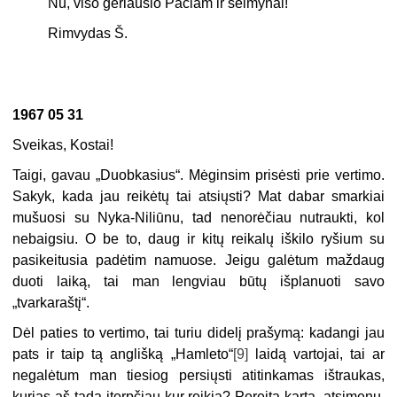
Nu, viso geriausio Pačiam ir šeimynai!
Rimvydas Š.
1967 05 31
Sveikas, Kostai!
Taigi, gavau „Duobkasius“. Mėginsim prisėsti prie vertimo.
Sakyk, kada jau reikėtų tai atsiųsti? Mat dabar smarkiai
mušuosi su Nyka-Niliūnu, tad nenorėčiau nutraukti, kol
nebaigsiu. O be to, daug ir kitų reikalų iškilo ryšium su
pasikeitusia padėtim namuose. Jeigu galėtum maždaug
duoti laiką, tai man lengviau būtų išplanuoti savo
„tvarkaraštį“.
Dėl paties to vertimo, tai turiu didelį prašymą: kadangi jau
pats ir taip tą anglišką „Hamleto“
[9]
laidą vartojai, tai ar
negalėtum man tiesiog persiųsti atitinkamas ištraukas,
kurias aš tada įterpčiau kur reikia? Pereitą kartą, atsimenu,