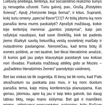
Lietuvoj priebėga, teritorija, kur socialistinio realizmo šunys
jų nesugeba užuosti. Turiu galvoj, pav., Grušą „Rūstybės
šviesoj“, Aputį „Horizonte bėga šernai“, ir kitus. Supranti,
kokį turiu omeny „special flavor“
[33]
? Ar būtų įdomu ką nors
panašia tema mums paskaityti? Aprašyti maždaug, kokie
toje teritorijoj meniniai „gamtos įstatymai“, kaip jais
rašytojai naudojasi, kad save išreikštų, kiek tai padeda
jiems išlaikyti savitą lietuvišką veidą sovietinėj maišaty ir
nutautinimo pastangose. Nenorėčiau, kad tema būtų iš
esmės politinė, ar net tautinė, bet tikrai literatūrinė analizė,
iš kurios gali jau patys klausytojai pasidaryti sau kokias
nori išvadas. Paskaita maždaug atitiktų gido ar Mozės –
„pažadėtos literatūrinės žemės“ parodytojo vaidmenį.
Bet tas viskas tai tik sugestija. Iš tiesų tai tik noriu, kad Pats
atvažiuotum su paskaita pas mus, ir ką nors duotum
panašia tema, kaip mūsų konferencija planuojama. Kas
geriau, įdomiau, apie ką jau ir taip teko galvoti, tas daug
labiau tiktų, negu mano siūlymai. Bet gal ir maniškės
mintys, atitinkamai persvarstytos, pakeistos, būtų Pačiam