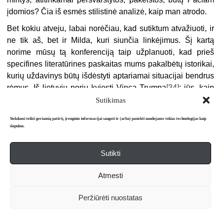
įdomios? Čia iš esmės stilistinė analizė, kaip man atrodo.
Bet kokiu atveju, labai norėčiau, kad sutiktum atvažiuoti, ir
ne tik aš, bet ir Milda, kuri siunčia linkėjimus. Šį kartą
norime mūsų tą konferenciją taip užplanuoti, kad prieš
specifines literatūrines paskaitas mums pakalbėtų istorikai,
kurių uždavinys būtų išdėstyti aptariamai situacijai bendrus
rėmus. Iš lietuvių noriu kviesti Vincą Trumpą
[34]
; jūs, kaip
kaimynai, galėtumėt kartu ir atvažiuoti.
Sutikimas
Tai kaip? Apsiimk, labai džiaugsimės. Nesijausk
Siekdami teikti geriausią patirtį, įrenginio informacijai saugoti ir (arba) pasiekti naudojame tokias technologijas kaip
suvaržytas mano samprotavimais; čia ne sąlygos, bet
slapukus.
daugiau, tikiuosi, stimulas, pačiam pagalvoti, apie ką ir kaip
norėtum skaityti.
Sutikti
Tuo tarpu gi – lauksiu atsakymo ir lieku su geriausiais
Atmesti
linkėjimais!
Širdingai, R. Š.
Peržiūrėti nuostatas