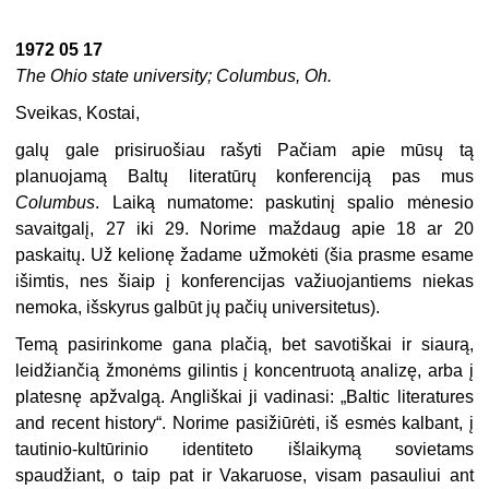
1972 05 17
The Ohio state university; Columbus, Oh.
Sveikas, Kostai,
galų gale prisiruošiau rašyti Pačiam apie mūsų tą
planuojamą Baltų literatūrų konferenciją pas mus
Columbus
. Laiką numatome: paskutinį spalio mėnesio
savaitgalį, 27 iki 29. Norime maždaug apie 18 ar 20
paskaitų. Už kelionę žadame užmokėti (šia prasme esame
išimtis, nes šiaip į konferencijas važiuojantiems niekas
nemoka, išskyrus galbūt jų pačių universitetus).
Temą pasirinkome gana plačią, bet savotiškai ir siaurą,
leidžiančią žmonėms gilintis į koncentruotą analizę, arba į
platesnę apžvalgą. Angliškai ji vadinasi: „Baltic literatures
and recent history“. Norime pasižiūrėti, iš esmės kalbant, į
tautinio-kultūrinio identiteto išlaikymą sovietams
spaudžiant, o taip pat ir Vakaruose, visam pasauliui ant