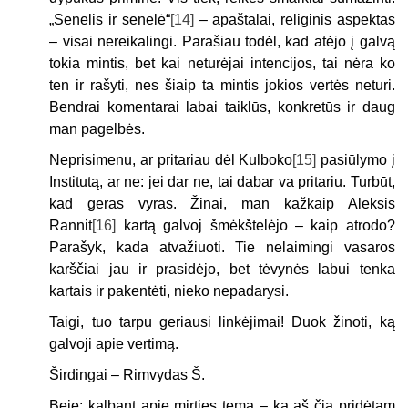
„Senelis ir senelė“
[14]
– apaštalai, religinis aspektas
– visai nereikalingi. Parašiau todėl, kad atėjo į galvą
tokia mintis, bet kai neturėjai intencijos, tai nėra ko
ten ir rašyti, nes šiaip ta mintis jokios vertės neturi.
Bendrai komentarai labai taiklūs, konkretūs ir daug
man pagelbės.
Neprisimenu, ar pritariau dėl Kulboko
[15]
pasiūlymo į
Institutą, ar ne: jei dar ne, tai dabar va pritariu. Turbūt,
kad geras vyras. Žinai, man kažkaip Aleksis
Rannit
[16]
kartą galvoj šmėkštelėjo – kaip atrodo?
Parašyk, kada atvažiuoti. Tie nelaimingi vasaros
karščiai jau ir prasidėjo, bet tėvynės labui tenka
kartais ir pakentėti, nieko nepadarysi.
Taigi, tuo tarpu geriausi linkėjimai! Duok žinoti, ką
galvoji apie vertimą.
Širdingai – Rimvydas Š.
Beje: kalbant apie mirties temą – ką aš čia pridėtam