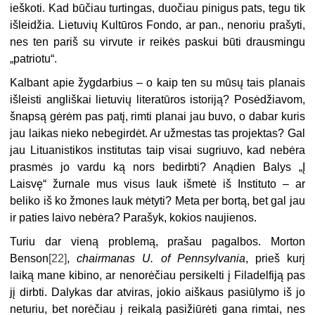
ieškoti. Kad būčiau turtingas, duočiau pinigus pats, tegu tik
išleidžia. Lietuvių Kultūros Fondo, ar pan., nenoriu prašyti,
nes ten pariš su virvute ir reikės paskui būti drausmingu
„patriotu“.
Kalbant apie žygdarbius – o kaip ten su mūsų tais planais
išleisti angliškai lietuvių literatūros istoriją? Posėdžiavom,
šnapsą gėrėm pas patį, rimti planai jau buvo, o dabar kuris
jau laikas nieko nebegirdėt. Ar užmestas tas projektas? Gal
jau Lituanistikos institutas taip visai sugriuvo, kad nebėra
prasmės jo vardu ką nors bedirbti? Anądien Balys „Į
Laisvę“ žurnale mus visus lauk išmetė iš Instituto – ar
beliko iš ko žmones lauk mėtyti? Meta per bortą, bet gal jau
ir paties laivo nebėra? Parašyk, kokios naujienos.
Turiu dar vieną problemą, prašau pagalbos. Morton
Benson
[22]
,
chairmanas U. of Pennsylvania
, prieš kurį
laiką mane kibino, ar nenorėčiau persikelti į Filadelfiją pas
jį dirbti. Dalykas dar atviras, jokio aiškaus pasiūlymo iš jo
neturiu, bet norėčiau į reikalą pasižiūrėti gana rimtai, nes