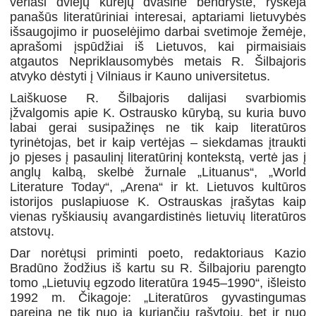
veriasi dviejų kūrėjų dvasinė bendrystė, ryškėja
panašūs literatūriniai interesai, aptariami lietuvybės
išsaugojimo ir puoselėjimo darbai svetimoje žemėje,
aprašomi įspūdžiai iš Lietuvos, kai pirmaisiais
atgautos Nepriklausomybės metais R. Šilbajoris
atvyko dėstyti į Vilniaus ir Kauno universitetus.
Laiškuose R. Šilbajoris dalijasi svarbiomis
įžvalgomis apie K. Ostrausko kūrybą, su kuria buvo
labai gerai susipažinęs ne tik kaip literatūros
tyrinėtojas, bet ir kaip vertėjas – siekdamas įtraukti
jo pjeses į pasaulinį literatūrinį kontekstą, vertė jas į
anglų kalbą, skelbė žurnale „Lituanus“, „World
Literature Today“, „Arena“ ir kt. Lietuvos kultūros
istorijos puslapiuose K. Ostrauskas įrašytas kaip
vienas ryškiausių avangardistinės lietuvių literatūros
atstovų.
Dar norėtųsi priminti poeto, redaktoriaus Kazio
Bradūno žodžius iš kartu su R. Šilbajoriu parengto
tomo „Lietuvių egzodo literatūra 1945–1990“, išleisto
1992 m. Čikagoje: „Literatūros gyvastingumas
pareina ne tik nuo ją kuriančių rašytojų, bet ir nuo