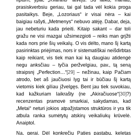
prasiskverbsiu geriau, tai gal tada vėl kokia proga
pasitaikys. Beje, „Lozoriaus“ ir visai nėra – kai
baigiau rašyti, „Metmenys“ nebuvo atėję. Dabar, deja,
jau nebeturiu kada prieiti. Kitaip sakant – dar toli
gražu ne visi mazgai užsimezgioti – reiks man grįžti
kada nors prie šių veikalų. O vis dėlto, mano šį kartą
pasirinktas priėjimas, nors ir sistematiškai neišdirbtas
kaip reikiant, vis tiek man kai ką daugiau atidengė
negu anksčiau – tyčia peržvelgiau, pav., tą seną
straipsnį „Perfection…“
[29]
– nežinau, kaip Pačiam
atrodo, bet aš jaučiuosi lyg tai ir būčiau šį kartą
vietomis kiek giliau įžvelgęs. Bent jau tiek suvokiau,
kad kažkuriam laikrašty (ne „Akiračiuose“
[30]
?)
recenzentas pramovė smarkiai, sakydamas, kad
„Metai“ neturi jokios atpažįstamos struktūros ir yra tik
atbula ranka sumėtytų atskirų veikaliukų krūvelė.
Anaiptol.
Na, gerai. Dėl konkrečių Paties pastabų, keletas