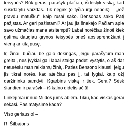
teisybės? Būk geras, parašyk plačiau, išdėstyk viską, kad
susidarytų vaizdas. Tik negirk (o tyčia irgi nepeik) – „rež
pravdu matušku“, kaip rusai sako. Bensonas sako Patį
pažįstąs. Ar geri pažįstami? Ar jau jis šnekėjo Pačiam apie
savo užmačias mane atsitempti? Labai norėčiau žinoti kiek
galima daugiau grynos teisybės prieš apsisprendžiant į
vieną ar kitą pusę.
Ir, žinai, būčiau be galo dėkingas, jeigu parašytum man
greitai, nes įvykiai gali labai staiga padėti vystytis, o aš dar
neturėsiu man reikiamų žinių. Paties Bensono klausti, jeigu
jis tikrai norės, kad ateičiau pas jį, tai lygiai, kaip ožį
daržininku samdyti. Išgarbins viską ir tiek. Gerai? Sėsk
šiandien ir parašyk – iš kalno didelis ačiū!
Linkėjimai ir nuo Mildos jums abiem. Tikiu, kad viskas gerai
sekasi. Pasimatysime kada?
Viso geriausio! –
R. Šilbajoris