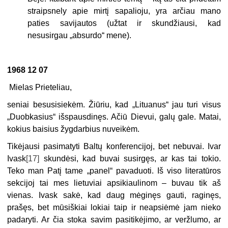
straipsnely apie mirtį sapalioju, yra arčiau mano
paties savijautos (užtat ir skundžiausi, kad
nesusirgau „absurdo“ mene).
1968 12 07
Mielas Prieteliau,
seniai besusisiekėm. Žiūriu, kad „Lituanus“ jau turi visus
„Duobkasius“ išspausdinęs. Ačiū Dievui, galų gale. Matai,
kokius baisius žygdarbius nuveikėm.
Tikėjausi pasimatyti Baltų konferencijoj, bet nebuvai. Ivar
Ivask
[17]
skundėsi, kad buvai susirgęs, ar kas tai tokio.
Teko man Patį tame „panel“ pavaduoti. Iš viso literatūros
sekcijoj tai mes lietuviai apsikiaulinom – buvau tik aš
vienas. Ivask sakė, kad daug mėginęs gauti, raginęs,
prašęs, bet mūsiškiai lokiai taip ir neapsiėmė jam nieko
padaryti. Ar čia stoka savim pasitikėjimo, ar veržlumo, ar