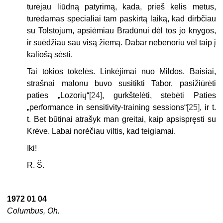
turėjau liūdną patyrimą, kada, prieš kelis metus,
turėdamas specialiai tam paskirtą laiką, kad dirbčiau
su Tolstojum, apsiėmiau Bradūnui dėl tos jo knygos,
ir suėdžiau sau visą žiemą. Dabar nebenoriu vėl taip į
kaliošą sėsti.
Tai tokios tokelės. Linkėjimai nuo Mildos. Baisiai,
strašnai malonu buvo susitikti Tabor, pasižiūrėti
paties „Lozorių“
[24]
, gurkštelėti, stebėti Paties
„performance in sensitivity-training sessions“
[25]
, ir t.
t. Bet būtinai atrašyk man greitai, kaip apsispręsti su
Krėve. Labai norėčiau viltis, kad teigiamai.
Iki!
R. Š.
1972 01 04
Columbus, Oh.