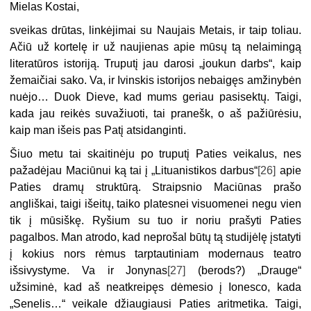
Mielas Kostai,
sveikas drūtas, linkėjimai su Naujais Metais, ir taip toliau.
Ačiū už kortelę ir už naujienas apie mūsų tą nelaimingą
literatūros istoriją. Truputį jau darosi „joukun darbs“, kaip
žemaičiai sako. Va, ir Ivinskis istorijos nebaigęs amžinybėn
nuėjo… Duok Dieve, kad mums geriau pasisektų. Taigi,
kada jau reikės suvažiuoti, tai pranešk, o aš pažiūrėsiu,
kaip man išeis pas Patį atsidanginti.
Šiuo metu tai skaitinėju po truputį Paties veikalus, nes
pažadėjau Maciūnui ką tai į „Lituanistikos darbus“
[26]
apie
Paties dramų struktūrą. Straipsnio Maciūnas prašo
angliškai, taigi išeitų, taiko platesnei visuomenei negu vien
tik į mūsiškę. Ryšium su tuo ir noriu prašyti Paties
pagalbos. Man atrodo, kad neprošal būtų tą studijėlę įstatyti
į kokius nors rėmus tarptautiniam modernaus teatro
išsivystyme. Va ir Jonynas
[27]
(berods?) „Drauge“
užsiminė, kad aš neatkreipęs dėmesio į Ionesco, kada
„Senelis…“ veikale džiaugiausi Paties aritmetika. Taigi,