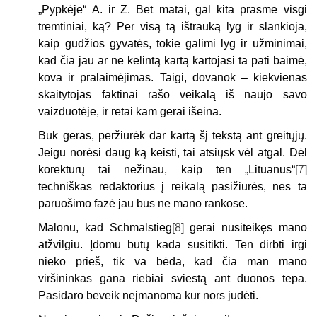
„Pypkėje“ A. ir Z. Bet matai, gal kita prasme visgi
tremtiniai, ką? Per visą tą ištrauką lyg ir slankioja,
kaip gūdžios gyvatės, tokie galimi lyg ir užminimai,
kad čia jau ar ne kelintą kartą kartojasi ta pati baimė,
kova ir pralaimėjimas. Taigi, dovanok – kiekvienas
skaitytojas faktinai rašo veikalą iš naujo savo
vaizduotėje, ir retai kam gerai išeina.
Būk geras, peržiūrėk dar kartą šį tekstą ant greitųjų.
Jeigu norėsi daug ką keisti, tai atsiųsk vėl atgal. Dėl
korektūrų tai nežinau, kaip ten „Lituanus“
[7]
techniškas redaktorius į reikalą pasižiūrės, nes ta
paruošimo fazė jau bus ne mano rankose.
Malonu, kad Schmalstieg
[8]
gerai nusiteikęs mano
atžvilgiu. Įdomu būtų kada susitikti. Ten dirbti irgi
nieko prieš, tik va bėda, kad čia man mano
viršininkas gana riebiai sviestą ant duonos tepa.
Pasidaro beveik neįmanoma kur nors judėti.