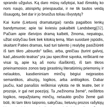
sprando užgulus. Ką daro mūsų rašytojai, kad išmoktų ko
nors naujo, atsispirtų priespaudai, ir ne tik tautos veidą
išsaugotų, bet dar ir jo bruožus toliau išvystytų?
Kai kurie (Lietuvoj dramaturgai) randa pagalbos lenkų
bandymuose; apie tai kviesiu pakalbėti Landsbergį
[32]
.
Pačiam apie išeivijos dramą kalbėti, žinoma, nepatogu,
užtat siūlyčiau šiek tiek kitokią temą. Man susidarė įspūdis,
skaitant Paties dramas, kad turi talento į realybę pasižiūrėti
iš tam tikro „absurdo“ taško, arba, greičiau (turint galvoj,
kad „absurdo teatras“ yra jau specifinė sąvoka, reiškianti ne
visai tą, apie ką aš noriu išaiškinti), iš tam tikros
prieinamosios zonos tarp įprastinių literatūrinių priemonių ir
nelauktos, kasdieniniam minčių bėgiui neįprastos
semantikos, aliuzijų, logikos, arba antilogikos. Dabar
jaučiu, kad panašūs reiškiniai vyksta ne tik teatre, bet ir
prozoje, ir gal net poezijoj. Ta „nežinoma žemė“, neištirtos
logikos, nepažįstamų minčių, nelaukto grožio žemė gali
būti, iki tam tikro laipsnio, sakyčiau, lietuvių prozos rašytojų