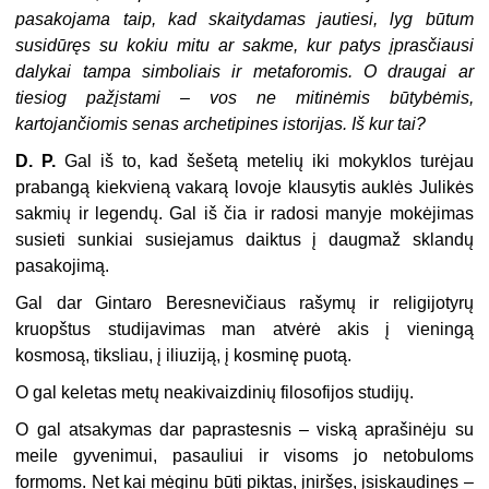
pasakojama taip, kad skaitydamas jautiesi, lyg būtum
susidūręs su kokiu mitu ar sakme, kur patys įprasčiausi
dalykai tampa simboliais ir metaforomis. O draugai ar
tiesiog pažįstami – vos ne mitinėmis būtybėmis,
kartojančiomis senas archetipines istorijas. Iš kur tai?
D. P.
Gal iš to, kad šešetą metelių iki mokyklos turėjau
prabangą kiekvieną vakarą lovoje klausytis auklės Julikės
sakmių ir legendų. Gal iš čia ir radosi manyje mokėjimas
susieti sunkiai susiejamus daiktus į daugmaž sklandų
pasakojimą.
Gal dar Gintaro Beresnevičiaus rašymų ir religijotyrų
kruopštus studijavimas man atvėrė akis į vieningą
kosmosą, tiksliau, į iliuziją, į kosminę puotą.
O gal keletas metų neakivaizdinių filosofijos studijų.
O gal atsakymas dar paprastesnis – viską aprašinėju su
meile gyvenimui, pasauliui ir visoms jo netobuloms
formoms. Net kai mėginu būti piktas, įniršęs, įsiskaudinęs –