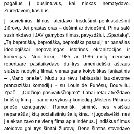
pagalius į duslintuvus, kai niekas nematydavo.
Žiūrėdavom, kas bus.
Į sovietinius filmus ateidavo trisdešimt–penkiasdešimt
žiūrovų. Jei prastas oras – dešimt ar dvidešimt. Pilna salė
susirinkdavo į JAV gamybos filmus, pavyzdžiui, „Spartaką“,
„Tą beprotišką, beprotišką, beprotišką pasaulį“ ar panašias
ideologiškai nepavojingas istorines ekranizacijas ir
komedijas. Nuo kokių 1985 ar 1986 metų mėnesio
repertuare pasitaikydavo du–trys amerikietiški aštraus
siužeto nuotykių filmai, vienas gana kokybiškas fantastinis
– „Mano prieše“. Mudu su tėvu labiausiai laukdavome
prancūziškų komedijų – su
Louis de Funèsu
, Bourviliu.
Ypač – „Didžiojo pasivaikščiojimo“. Labai retai atveždavo
britiškų filmų – pamenu vykusią komediją „Misteris Pitkinas
priešo užnugaryje“. Rumuniški įsiminė, nes visiškai
nepanašūs į kitų socialistinių šalių kiną. Ir jugoslaviški, nes
jie ekranizavo ne vieną filmą apie indėnus. Į indiškus filmus
ateidavo gal trys šimtai žiūrovų. Bene šimtas stovėdavo