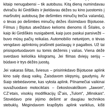
kitaip nenugabensi – tik autobusu. Kitą dieną numindavau
dviračiu iki Girdiškės ir įkeldavau dėžes su kino juostomis į
maršrutinį autobusą (be dešimties minučių trečia valanda),
o tėvas po dešimties minučių dėžes išsiimdavo Bijotuose.
Filmus į Bijotus atveždavo kelioms dienoms iš Šilalės, o
kaip iki Girdiškės nusigabenti, kaip juos paskui parsivežti –
buvo mūsų pačių reikalas. Automobilio neturėjom, o tėvas
vengdavo aplinkinių prašinėti paslaugų ir pagalbos. Už tai
prisisportuodavom su tomis dėžėmis į valias. Viena dėžė
sverdavo keliolika kilogramų. Jei filmas dviejų serijų –
būdavo ir trys dėžės juostų.
Jei vakaras šiltas, šviesus – prisirinkdavo Bijotuose aplink
kino salę daug vaikų. Žaisdavom slėpynių, gaudynių. Ar
šiaip stebėdavome, kas vyksta aplink. Pilnamečiai vaikinai
suvažiuodavo motociklais – čekoslovakiškom „Jawom“,
CZʼetais, visokių modifikacijų IŽ’ais, „Tulom“, „Minskais“.
Stovėdavo prie įėjimo dešimt ar daugiau technikos
stebuklų. Mėgindavom krapštytis aplink variklius, kišti