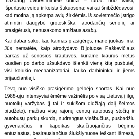
maždaug dvidešimtmetė dukra – turbūt nuo vaistų
išpurtusiu veidu ir keista šukuosena; vaikai šnibždėdavosi,
kad motina ją apkerpa avių žirklėmis. Iš sovietmečio įstrigo
atmintin daugybė groteskiškai atrodančių senolių ar
prasigėrusių nenusakomo amžiaus
asabų
.
Kai dabar sako, kad kaimas prasigėręs, mane juokas ima.
Jūs nematėte, kaip atrodydavo Bijotuose Paškevičiaus
parkas už senosios krautuvės, kuriame kiaurus metus
kasdien po darbo užsukdavo išlenkti vieną kitą pusbutelį
visi kolūkio mechanizatoriai, lauko darbininkai ir jiems
prijaučiantieji.
Tėvą nuo visiško prasigėrimo gelbėjo sportas. Kai nuo
1988-ųjų intensyviai ėmėme važinėtis po visą Lietuvą į ilgų
nuotolių varžybas (į tai ir sukišom didžiąją dalį šeimos
biudžeto), mačiau visų rajonų centrų autobusų stočių ir
autobusų parkų skurdą, nudrengtus viešbučius, pusbadžiu
gyvenančius ir kapeikas skaičiuojančius bėgimo
entuziastus, besirausiančius šiukšlynuose ieškant išmestų