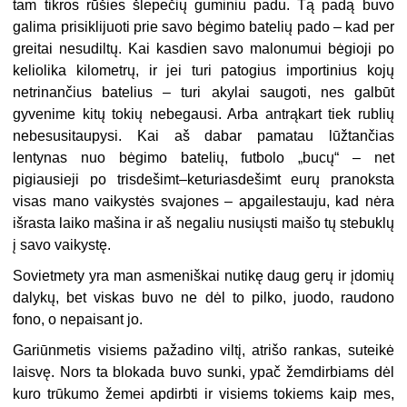
tam tikros rūšies šlepečių guminiu padu. Tą padą buvo
galima prisiklijuoti prie savo bėgimo batelių pado – kad per
greitai nesudiltų. Kai kasdien savo malonumui bėgioji po
keliolika kilometrų, ir jei turi patogius importinius kojų
netrinančius batelius – turi akylai saugoti, nes galbūt
gyvenime kitų tokių nebegausi. Arba antrąkart tiek rublių
nebesusitaupysi. Kai aš dabar pamatau lūžtančias
lentynas nuo bėgimo batelių, futbolo „bucų“ – net
pigiausieji po trisdešimt–keturiasdešimt eurų pranoksta
visas mano vaikystės svajones – apgailestauju, kad nėra
išrasta laiko mašina ir aš negaliu nusiųsti maišo tų stebuklų
į savo vaikystę.
Sovietmety yra man asmeniškai nutikę daug gerų ir įdomių
dalykų, bet viskas buvo ne dėl to pilko, juodo, raudono
fono, o nepaisant jo.
Gariūnmetis visiems pažadino viltį, atrišo rankas, suteikė
laisvę. Nors ta blokada buvo sunki, ypač žemdirbiams dėl
kuro trūkumo žemei apdirbti ir visiems tokiems kaip mes,