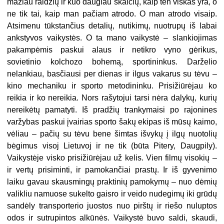
mažiau raidžių ir kuo daugiau skaičių, kaip ten viskas yra, o
ne tik tai, kaip man pačiam atrodo. O man atrodo visaip.
Atsimenu tūkstančius detalių, nutikimų, nuotrupų iš labai
ankstyvos vaikystės. O ta mano vaikystė – slankiojimas
pakampėmis paskui alaus ir netikro vyno gėrikus,
sovietinio kolchozo bohemą, sportininkus. Darželio
nelankiau, basčiausi per dienas ir ilgus vakarus su tėvu –
kino mechaniku ir sporto metodininku. Prisižiūrėjau ko
reikia ir ko nereikia. Nors rašytojui tarsi nėra dalykų, kurių
nereikėtų pamatyti. Iš pradžių trankymaisi po rajonines
varžybas paskui įvairias sporto šakų ekipas iš mūsų kaimo,
vėliau – pačių su tėvu bene šimtas išvykų į ilgų nuotolių
bėgimus visoj Lietuvoj ir ne tik (būta Pitery, Daugpily).
Vaikystėje visko prisižiūrėjau už kelis. Vien filmų visokių –
ir vertų prisiminti, ir pamokančiai prastų. Ir iš gyvenimo
laiku gavau skausmingų praktinių pamokymų – nuo dėmių
valikliu namuose sukelto gaisro ir veido nudegimų iki grūdų
sandėly transporterio juostos nuo pirštų ir riešo nuluptos
odos ir sutrupintos alkūnės. Vaikystė buvo saldi, skaudi,