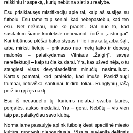
reiškinių ir aspektų, kurių nebūtina sieti su realybe.
Esu prisiklausęs mistifikacijų apie tai, kaip aš susijęs su
futbolu. Esu tame taip seniai, kad nebepastebiu, kad ten
esu. Net nežinau, nuo ko pradėti. Gal nuo to, kad
susitarkim šiame kontekste nebevartoti žodžio „aistringai“.
Kai tribūnose plėšai balso stygas ir lieji prakaitą arba šąli,
arba mirksti lietuje – priklauso nuo metų laiko ir debesų
malonės – palaikydamas Vilniaus „Žalgirį“, savęs
nereflektuoji – kaip tu čia ką darai. Yra, kas užvedinėja, o tu
stengiesi visas devyniasdešimt
min
učių nesimuliuoti.
Kartais pamatai, kad praleido, kad įmušė. Pasidžiaugi
trumpai, lietuviškai santūriai. Ir dirbi toliau. Rungtynių įrašą
peržiūri grįžęs naktį.
Esu iš nedaugelio tų, kuriems nelabai svarbu taurės,
pergalės, aukso medaliai. Yra – gerai. Nebūtų – vis vien
taip pat palaikyčiau savo klubą.
Normaliame pasaulyje aplink futbolą klesti specifinė miesto
kultūra, rungtynių dienos ritualai. Visa tai suvienija dešimtis