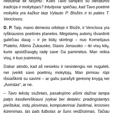
nebūtinai tik rašymu“. Koks Tavo santykis su literatūros
tradicija ir mokytojais? Intuityviai spėčiau, kad Tavo poetinė
mokykla yra kažkur tarp Vytauto P. Bložės ir to paties T.
Venclovos.
D. P.
Taip, mano dėmesio orbitoje ir Bložė, ir Venclova yra
ryškiausios poetinės planetos. Mėgstamų autorių išvardinti
galėčiau daug – ir jie būtų skirtingi – nuo Kornelijaus
Platelio, Albino Žukausko, Stasio Jonausko – iki visų kitų,
kurie apsidžiaugtų radę save čia paminėtus. Man reikia
visų, ir kuo įvairesnių.
Dabar atrodo, kad aš nesiekiu ir nesistengiu nei nugalėti,
nei įveikti savo poetinių mokytojų. Man pirmiau rūpi
išsiaiškinti su savimi – ar galiu parašyti geresnę knygą nei
„Aoristas“, ar ne.
–
Tavo tekstų siužetais, pasakojimo ašimi dažnai tampa
patys kasdieniškiausi įvykiai bei detalės: pradingstantys
pieštukai, indų plovimas, kompiuteriniai žaidimai, krosnies
kūrenimas, tas pats futbolas ar šuns vedžiojimas. Tačiau