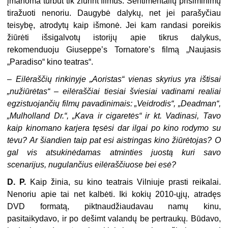
įmanoma turbūt tik žiūrint filmus. Sentimentalių prisiminimų
tiražuoti nenoriu. Daugybė dalykų, net jei parašyčiau
teisybę, atrodytų kaip išmonė. Jei kam randasi poreikis
žiūrėti išsigalvotų istorijų apie tikrus dalykus,
rekomenduoju Giuseppeʼs Tornatoreʼs filmą „Naujasis
„Paradiso“ kino teatras“.
–
Eilėraščių rinkinyje „Aoristas“ vienas skyrius yra ištisai
„nužiūrėtas“ – eilėraščiai tiesiai šviesiai vadinami realiai
egzistuojančių filmų pavadinimais: „Veidrodis“, „Deadman“,
„Mulholland Dr.“, „Kava ir cigaretės“ ir kt. Vadinasi, Tavo
kaip kinomano karjera tęsėsi dar ilgai po kino rodymo su
tėvu? Ar šiandien taip pat esi aistringas kino žiūrėtojas? O
gal vis atsukinėdamas atminties juostą kuri savo
scenarijus, nugulančius eilėraščiuose bei esė?
D. P.
Kaip žinia, su kino teatrais Vilniuje prasti reikalai.
Nenoriu apie tai net kalbėti. Iki kokių 2010-ųjų, atradęs
DVD formatą, piktnaudžiaudavau namų kinu,
pasitaikydavo, ir po dešimt valandų be pertraukų. Būdavo,