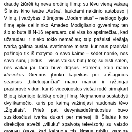
draudę žiūrėti tų neva erotinių filmų; su tėvu vieną vakarą
Šilalės kino teatre „Aušra“, laukdami naktinio autobuso į
Vilnių, į varžybas, žiūrėjome „Modernistus“ – neblogo lygio
filmą apie dailininko Amadeo Modiglianio gyvenimą: ten
šio to būta iš N-16 repertuaro, dėl visa ko apsimečiau, kad
užsnūdau ir nieko tokio nemačiau; taip pažeisti viešąją
tvarką galima pusiau svetimame mieste, kur mus praeiviai
pažinojo tik iš matymo, o savo kaime – sėdėt namie, nes
savo sūnų įleidus – visus vaikus būtų tekę suleisti salėn,
nes vaikai jau tada buvo drąsūs. Pamenu, kaip mano
klasiokas
Giedrius įbruko kapeikas per anšlaginius
seansus „bilietuojančiai“ mano mamai ir ryžtingai
prasibrovė vidun, kur iš videojuostos viešai rodė pirmąkart
Bijotų istorijoje itališką erotinį filmą. Neįmanoma sustabdyti
dvylikamečio, kuris po kaimą važinėjasi raudonais tėvo
„Žiguliais“. Prieš pat devyniasdešimtuosius buvo
susiklosčiusi tvarka dukart per mėnesį iš Šilalės kino
direkcijos atvežti „viliuku“ spalvotą televizorių su vaizdo
grotuvu (sakė, kad kainuoja tris šimtus rublių, gamina