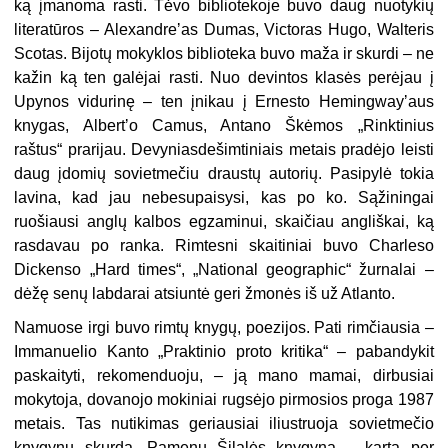
ką įmanoma rasti. Tėvo bibliotekoje buvo daug nuotykių
literatūros – Alexandreʼas Dumas, Victoras Hugo, Walteris
Scotas. Bijotų mokyklos biblioteka buvo maža ir skurdi – ne
kažin ką ten galėjai rasti. Nuo devintos klasės perėjau į
Upynos vidurinę – ten įnikau į Ernesto Hemingwayʼaus
knygas, Albertʼo Camus, Antano Škėmos „Rinktinius
raštus“ prarijau. Devyniasdešimtiniais metais pradėjo leisti
daug įdomių sovietmečiu draustų autorių. Pasipylė tokia
lavina, kad jau nebesupaisysi, kas po ko. Sąžiningai
ruošiausi anglų kalbos egzaminui, skaičiau angliškai, ką
rasdavau po ranka. Rimtesni skaitiniai buvo Charleso
Dickenso „Hard times“, „National geographic“ žurnalai –
dėžę senų labdarai atsiuntė geri žmonės iš už Atlanto.
Namuose irgi buvo rimtų knygų, poezijos. Pati rimčiausia –
Immanuelio Kanto „Praktinio proto kritika“ – pabandykit
paskaityti, rekomenduoju, – ją mano mamai, dirbusiai
mokytoja, dovanojo mokiniai rugsėjo pirmosios proga 1987
metais. Tas nutikimas geriausiai iliustruoja sovietmečio
knygynų skurdą. Pamenu Šilalės knygyną – kartą per