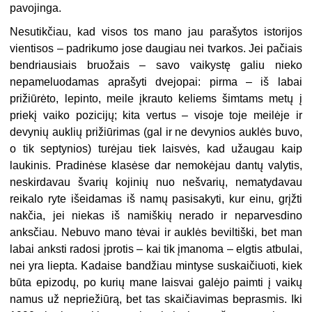
pavojinga.
Nesutikčiau, kad visos tos mano jau parašytos istorijos
vientisos – padrikumo jose daugiau nei tvarkos. Jei pačiais
bendriausiais bruožais – savo vaikystę galiu nieko
nepameluodamas aprašyti dvejopai: pirma – iš labai
prižiūrėto, lepinto, meile įkrauto keliems šimtams metų į
priekį vaiko pozicijų; kita vertus – visoje toje meilėje ir
devynių auklių prižiūrimas (gal ir ne devynios auklės buvo,
o tik septynios) turėjau tiek laisvės, kad užaugau kaip
laukinis. Pradinėse klasėse dar nemokėjau dantų valytis,
neskirdavau švarių kojinių nuo nešvarių, nematydavau
reikalo ryte išeidamas iš namų pasisakyti, kur einu, grįžti
nakčia, jei niekas iš namiškių nerado ir neparvesdino
anksčiau. Nebuvo mano tėvai ir auklės beviltiški, bet man
labai anksti radosi įprotis – kai tik įmanoma – elgtis atbulai,
nei yra liepta. Kadaise bandžiau mintyse suskaičiuoti, kiek
būta epizodų, po kurių mane laisvai galėjo paimti į vaikų
namus už nepriežiūrą, bet tas skaičiavimas beprasmis. Iki