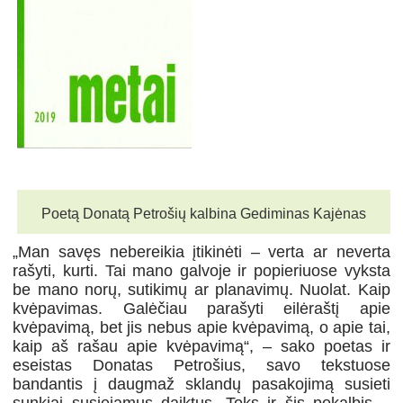
Poetą Donatą Petrošių kalbina Gediminas Kajėnas
„Man savęs nebereikia įtikinėti – verta ar neverta
rašyti, kurti. Tai mano galvoje ir popieriuose vyksta
be mano norų, sutikimų ar planavimų. Nuolat. Kaip
kvėpavimas. Galėčiau parašyti eilėraštį apie
kvėpavimą, bet jis nebus apie kvėpavimą, o apie tai,
kaip aš rašau apie kvėpavimą“, – sako poetas ir
eseistas Donatas Petrošius, savo tekstuose
bandantis į daugmaž sklandų pasakojimą susieti
sunkiai susiejamus daiktus. Toks ir šis pokalbis –