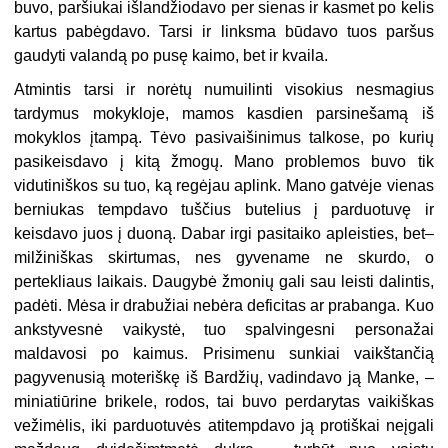
buvo, paršiukai išlandžiodavo per sienas ir kasmet po kelis
kartus pabėgdavo. Tarsi ir linksma būdavo tuos paršus
gaudyti valandą po pusę kaimo, bet ir kvaila.
Atmintis tarsi ir norėtų numuilinti visokius nesmagius
tardymus mokykloje, mamos kasdien parsinešamą iš
mokyklos įtampą. Tėvo pasivaišinimus talkose, po kurių
pasikeisdavo į kitą žmogų. Mano problemos buvo tik
vidutiniškos su tuo, ką regėjau aplink. Mano gatvėje vienas
berniukas tempdavo tuščius butelius į parduotuvę ir
keisdavo juos į duoną. Dabar irgi pasitaiko apleisties, bet–
milžiniškas skirtumas, nes gyvename ne skurdo, o
pertekliaus laikais. Daugybė žmonių gali sau leisti dalintis,
padėti. Mėsa ir drabužiai nebėra deficitas ar prabanga. Kuo
ankstyvesnė vaikystė, tuo spalvingesni personažai
maldavosi po kaimus. Prisimenu sunkiai vaikštančią
pagyvenusią moteriškę iš Bardžių, vadindavo ją Manke, –
miniatiūrine brikele, rodos, tai buvo perdarytas vaikiškas
vežimėlis, iki parduotuvės atitempdavo ją protiškai neįgali