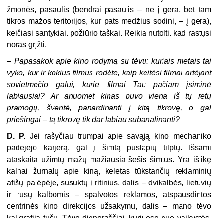
žmonės, pasaulis (bendrai pasaulis – ne į gera, bet tam
tikros mažos teritorijos, kur pats medžius sodini, – į gera),
keičiasi santykiai, požiūrio taškai. Reikia nutolti, kad rastųsi
noras grįžti.
–
Papasakok apie kino rodymą su tėvu: kuriais metais tai
vyko, kur ir kokius filmus rodėte, kaip keitėsi filmai artėjant
sovietmečio galui, kurie filmai Tau pačiam įsiminė
labiausiai? Ar anuomet kinas buvo viena iš tų retų
pramogų, šventė, panardinanti į kitą tikrovę, o gal
priešingai – tą tikrovę tik dar labiau subanalinanti?
D. P.
Jei rašyčiau trumpai apie savąją kino mechaniko
padėjėjo karjerą, gal į šimtą puslapių tilptų. Išsami
ataskaita užimtų mažų mažiausia šešis šimtus. Yra išlikę
kalnai žurnalų apie kiną, keletas tūkstančių reklaminių
afišų palėpėje, susuktų į ritinius, dalis – dvikalbės, lietuvių
ir rusų kalbomis – spalvotos reklamos, atspausdintos
centrinės kino direkcijos užsakymu, dalis – mano tėvo
kaligrafija tušu. Tėvo dienoraščiai, kuriuose nuo vaikystės,