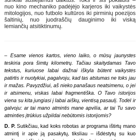
nuo kino mechaniko padėjėjo karjeros iki vaikystės
mitologijos, nuo futbolo kultūros iki pirminių poezijos
šaltinių, nuo juodraščių dauginimo iki viską
lemiančių atsitiktinumų.
–
Esame vienos kartos, vieno laiko, o mūsų jaunystes
teskiria pora šimtų kilometrų. Tačiau skaitydamas Tavo
tekstus, kuriuose labai dažnai iškyla būtent vaikystės
patirtis ir nuotykiai, pagalvoju, kad tas atstumas ne toks jau
ir mažas. Pavyzdžiui, aš nieko panašaus neatsimenu, o jei
ir atsimenu, viskas labai fragmentiška. O Tavo istorijos
viena su kita jungiasi į labai aiškų, vientisą pasaulį. Todėl ir
galvoju: ar tai mano atmintis mane apvilia, ar tai Tu savo
atminties įtrūkius užpildai nebūtomis istorijomis?
D. P.
Sutikčiau, kad koks robotas ar programa ištirtų mano
atmintį ir apie ją pasakytų, tiksliau – išdėstytų su kuo