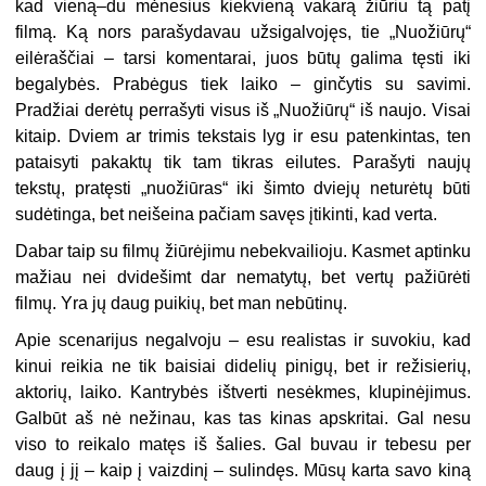
kad vieną–du mėnesius kiekvieną vakarą žiūriu tą patį
filmą. Ką nors parašydavau užsigalvojęs, tie „Nuožiūrų“
eilėraščiai – tarsi komentarai, juos būtų galima tęsti iki
begalybės. Prabėgus tiek laiko – ginčytis su savimi.
Pradžiai derėtų perrašyti visus iš „Nuožiūrų“ iš naujo. Visai
kitaip. Dviem ar trimis tekstais lyg ir esu patenkintas, ten
pataisyti pakaktų tik tam tikras eilutes. Parašyti naujų
tekstų, pratęsti „nuožiūras“ iki šimto dviejų neturėtų būti
sudėtinga, bet neišeina pačiam savęs įtikinti, kad verta.
Dabar taip su filmų žiūrėjimu nebekvailioju. Kasmet aptinku
mažiau nei dvidešimt dar nematytų, bet vertų pažiūrėti
filmų. Yra jų daug puikių, bet man nebūtinų.
Apie scenarijus negalvoju – esu realistas ir suvokiu, kad
kinui reikia ne tik baisiai didelių pinigų, bet ir režisierių,
aktorių, laiko. Kantrybės ištverti nesėkmes, klupinėjimus.
Galbūt aš nė nežinau, kas tas kinas apskritai. Gal nesu
viso to reikalo matęs iš šalies. Gal buvau ir tebesu per
daug į jį – kaip į vaizdinį – sulindęs. Mūsų karta savo kiną