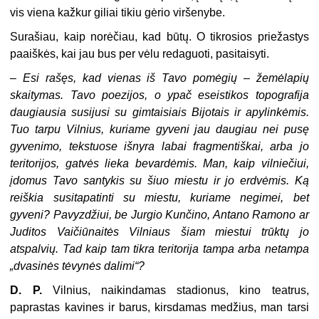
vis viena kažkur giliai tikiu gėrio viršenybe.
Surašiau, kaip norėčiau, kad būtų. O tikrosios priežastys
paaiškės, kai jau bus per vėlu redaguoti, pasitaisyti.
–
Esi rašęs, kad vienas iš Tavo pomėgių – žemėlapių
skaitymas. Tavo poezijos, o ypač eseistikos topografija
daugiausia susijusi su gimtaisiais Bijotais ir apylinkėmis.
Tuo tarpu Vilnius, kuriame gyveni jau daugiau nei pusę
gyvenimo, tekstuose išnyra labai fragmentiškai, arba jo
teritorijos, gatvės lieka bevardėmis. Man, kaip vilniečiui,
įdomus Tavo santykis su šiuo miestu ir jo erdvėmis. Ką
reiškia susitapatinti su miestu, kuriame negimei, bet
gyveni? Pavyzdžiui, be Jurgio Kunčino, Antano Ramono ar
Juditos Vaičiūnaitės Vilniaus šiam miestui trūktų jo
atspalvių. Tad kaip tam tikra teritorija tampa arba netampa
„dvasinės tėvynės dalimi“?
D. P.
Vilnius, naikindamas stadionus, kino teatrus,
paprastas kavines ir barus, kirsdamas medžius, man tarsi