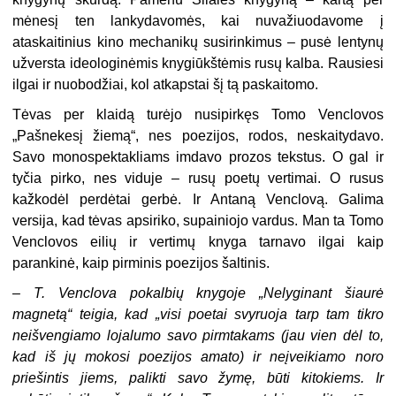
mėnesį ten lankydavomės, kai nuvažiuodavome į
ataskaitinius kino mechanikų susirinkimus – pusė lentynų
užversta ideologinėmis knygiūkštėmis rusų kalba. Rausiesi
ilgai ir nuobodžiai, kol atkapstai šį tą paskaitomo.
Tėvas per klaidą turėjo nusipirkęs Tomo Venclovos
„Pašnekesį žiemą“, nes poezijos, rodos, neskaitydavo.
Savo monospektakliams imdavo prozos tekstus. O gal ir
tyčia pirko, nes viduje – rusų poetų vertimai. O rusus
kažkodėl perdėtai gerbė. Ir Antaną Venclovą. Galima
versija, kad tėvas apsiriko, supainiojo vardus. Man ta Tomo
Venclovos eilių ir vertimų knyga tarnavo ilgai kaip
parankinė, kaip pirminis poezijos šaltinis.
–
T. Venclova pokalbių knygoje „Nelyginant šiaurė
magnetą“ teigia, kad „visi poetai svyruoja tarp tam tikro
neišvengiamo lojalumo savo pirmtakams (jau vien dėl to,
kad iš jų mokosi poezijos amato) ir neįveikiamo noro
priešintis jiems, palikti savo žymę, būti kitokiems. Ir