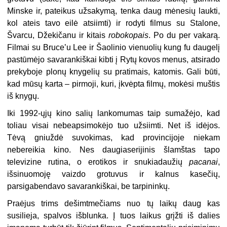
Minske ir, pateikus užsakymą, tenka daug mėnesių laukti,
kol ateis tavo eilė atsiimti) ir rodyti filmus su Stalone,
Švarcu, Džekičanu ir kitais
robokopais
. Po du per vakarą.
Filmai su Bruceʼu Lee ir Šaolinio vienuolių kung fu daugelį
pastūmėjo savarankiškai kibti į Rytų kovos menus, atsirado
prekyboje plonų knygelių su pratimais, katomis. Gali būti,
kad mūsų karta – pirmoji, kuri, įkvėpta filmų, mokėsi muštis
iš knygų.
Iki 1992-ųjų kino salių lankomumas taip sumažėjo, kad
toliau visai nebeapsimokėjo tuo užsiimti. Net iš idėjos.
Tėvą gniuždė suvokimas, kad provincijoje niekam
nebereikia kino. Nes daugiaserijinis šlamštas tapo
televizine rutina, o erotikos ir snukiadaužių
pacanai
,
išsinuomoję vaizdo grotuvus ir kalnus kasečių,
parsigabendavo savarankiškai, be tarpininkų.
Praėjus trims dešimtmečiams nuo tų laikų daug kas
susilieja, spalvos išblunka. Į tuos laikus grįžti iš dalies