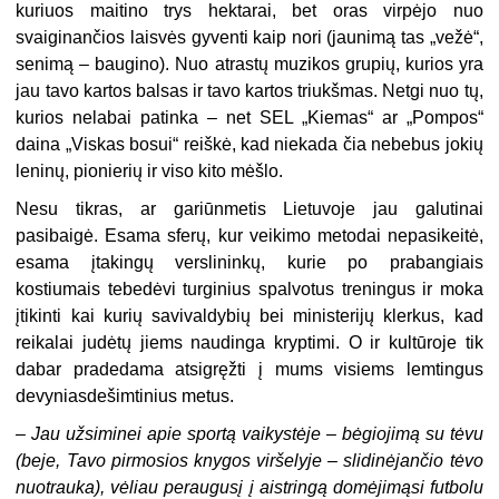
kuriuos maitino trys hektarai, bet oras virpėjo nuo
svaiginančios laisvės gyventi kaip nori (jaunimą tas „vežė“,
senimą – baugino). Nuo atrastų muzikos grupių, kurios yra
jau tavo kartos balsas ir tavo kartos triukšmas. Netgi nuo tų,
kurios nelabai patinka – net SEL „Kiemas“ ar „Pompos“
daina „Viskas bosui“ reiškė, kad niekada čia nebebus jokių
leninų, pionierių ir viso kito mėšlo.
Nesu tikras, ar gariūnmetis Lietuvoje jau galutinai
pasibaigė. Esama sferų, kur veikimo metodai nepasikeitė,
esama įtakingų verslininkų, kurie po prabangiais
kostiumais tebedėvi turginius spalvotus treningus ir moka
įtikinti kai kurių savivaldybių bei ministerijų klerkus, kad
reikalai judėtų jiems naudinga kryptimi. O ir kultūroje tik
dabar pradedama atsigręžti į mums visiems lemtingus
devyniasdešimtinius metus.
–
Jau užsiminei apie sportą vaikystėje – bėgiojimą su tėvu
(beje, Tavo pirmosios knygos viršelyje – slidinėjančio tėvo
nuotrauka), vėliau peraugusį į aistringą domėjimąsi futbolu