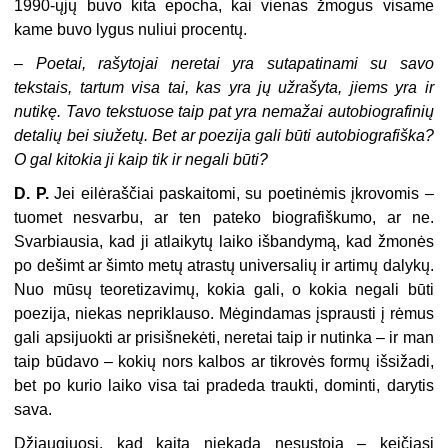
1990-ųjų buvo kita epocha, kai vienas žmogus visame
kame buvo lygus nuliui procentų.
–
Poetai, rašytojai neretai yra sutapatinami su savo
tekstais, tartum visa tai, kas yra jų užrašyta, jiems yra ir
nutikę. Tavo tekstuose taip pat yra nemažai autobiografinių
detalių bei siužetų. Bet ar poezija gali būti autobiografiška?
O gal kitokia ji kaip tik ir negali būti?
D. P.
Jei eilėraščiai paskaitomi, su poetinėmis įkrovomis –
tuomet nesvarbu, ar ten pateko biografiškumo, ar ne.
Svarbiausia, kad ji atlaikytų laiko išbandymą, kad žmonės
po dešimt ar šimto metų atrastų universalių ir artimų dalykų.
Nuo mūsų teoretizavimų, kokia gali, o kokia negali būti
poezija, niekas nepriklauso. Mėgindamas įsprausti į rėmus
gali apsijuokti ar prisišnekėti, neretai taip ir nutinka – ir man
taip būdavo – kokių nors kalbos ar tikrovės formų išsižadi,
bet po kurio laiko visa tai pradeda traukti, dominti, darytis
sava.
Džiaugiuosi, kad kaita niekada nesustoja – keičiasi