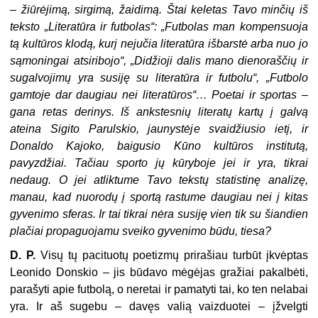
– žiūrėjimą, sirgimą, žaidimą. Štai keletas Tavo minčių iš
teksto „Literatūra ir futbolas“: „Futbolas man kompensuoja
tą kultūros klodą, kurį nejučia literatūra išbarstė arba nuo jo
sąmoningai atsiribojo“, „Didžioji dalis mano dienoraščių ir
sugalvojimų yra susiję su literatūra ir futbolu“, „Futbolo
gamtoje dar daugiau nei literatūros“… Poetai ir sportas –
gana retas derinys. Iš ankstesnių literatų kartų į galvą
ateina Sigito Parulskio, jaunystėje svaidžiusio ietį, ir
Donaldo Kajoko, baigusio Kūno kultūros institutą,
pavyzdžiai. Tačiau sporto jų kūryboje jei ir yra, tikrai
nedaug. O jei atliktume Tavo tekstų statistinę analizę,
manau, kad nuorodų į sportą rastume daugiau nei į kitas
gyvenimo sferas. Ir tai tikrai nėra susiję vien tik su šiandien
plačiai propaguojamu sveiko gyvenimo būdu, tiesa?
D. P.
Visų tų pacituotų poetizmų prirašiau turbūt įkvėptas
Leonido Donskio – jis būdavo mėgėjas gražiai pakalbėti,
parašyti apie futbolą, o neretai ir pamatyti tai, ko ten nelabai
yra. Ir aš sugebu – davęs valią vaizduotei – įžvelgti