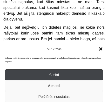
siunčia signalus, kad šitas miestas – ne man. Tarsi
specialiai plušama, kad kasmet liktų kuo mažiau brangių
erdvių. Bet aš į tai stengiuosi nekreipti dėmesio ir kažkaip
čia gyvenu.
Deja, bet neįžvelgiu itin didelės magijos, jei kokie nors
rašytojai kūriniuose pamini tam tikras miestų gatves,
parkus ar oro uostus. Bet jei pamini – nieko blogo, aš pats
esu ne kartą minėjęs. Esama tikrų vilniečių poetų,
Sutikimas
pavyzdžiui, Romas Daugirdas, kurie nevartoja toponimų.
Už tai jam savivaldybės ekspertai nesutiko skirti Vilniaus
Siekdami teikti geriausią patirtį, įrenginio informacijai saugoti ir (arba) pasiekti naudojame tokias technologijas kaip
miesto mero premijos, nors Lietuvos rašytojų sąjungos
slapukus.
valdyba primygtinai rekomendavo.
Sutikti
Esu angelų ir kičo nemėgėjas, todėl nematau reikalo
skubėti apdainuoti Vilnių. Bet, pavyzdžiui, bomžavietes
Atmesti
prie Vilnios upės esu įpynęs į kažkurį, rodos, dar
nepublikuotą, tekstą.
Peržiūrėti nuostatas
O žemėlapiai yra mano akių šviesa, sielos džiaugsmas.
Įdomiau už viską. Galiu atsistojęs priešais žemėlapį akimis