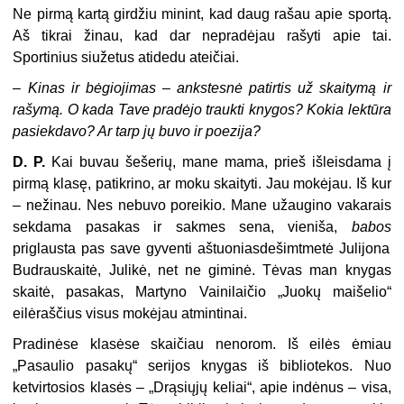
Ne pirmą kartą girdžiu minint, kad daug rašau apie sportą.
Aš tikrai žinau, kad dar nepradėjau rašyti apie tai.
Sportinius siužetus atidedu ateičiai.
–
Kinas ir bėgiojimas – ankstesnė patirtis už skaitymą ir
rašymą. O kada Tave pradėjo traukti knygos? Kokia lektūra
pasiekdavo? Ar tarp jų buvo ir poezija?
D. P.
Kai buvau šešerių, mane mama, prieš išleisdama į
pirmą klasę, patikrino, ar moku skaityti. Jau mokėjau. Iš kur
– nežinau. Nes nebuvo poreikio. Mane užaugino vakarais
sekdama pasakas ir sakmes sena, vieniša,
babos
priglausta pas save gyventi aštuoniasdešimtmetė Julijona
Budrauskaitė, Julikė, net ne giminė. Tėvas man knygas
skaitė, pasakas, Martyno Vainilaičio „Juokų maišelio“
eilėraščius visus mokėjau atmintinai.
Pradinėse klasėse skaičiau nenorom. Iš eilės ėmiau
„Pasaulio pasakų“ serijos knygas iš bibliotekos. Nuo
ketvirtosios klasės – „Drąsiųjų keliai“, apie indėnus – visa,