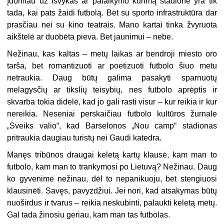
Įdomiau už išvykas ar palaikymo kūrimą stadione yra tik
tada, kai pats žaidi futbolą. Bet su sporto infrastruktūra dar
prasčiau nei su kino teatrais. Mano kartai tinka žvyruota
aikštelė ar duobėta pieva. Bet jaunimui – nebe.
Nežinau, kas kaltas – metų laikas ar bendroji miesto oro
tarša, bet romantizuoti ar poetizuoti futbolo šiuo metu
netraukia. Daug būtų galima pasakyti sparnuotų
melagysčių ar tikslių teisybių, nes futbolo aprėptis ir
skvarba tokia didelė, kad jo gali rasti visur – kur reikia ir kur
nereikia. Neseniai perskaičiau futbolo kultūros žurnale
„Sveiks valio“, kad Barselonos „Nou camp“ stadionas
pritraukia daugiau turistų nei Gaudi katedra.
Manęs tribūnos draugai keletą kartų klausė, kam man to
futbolo, kam man to trankymosi po Lietuvą? Nežinau. Daug
ko gyvenime nežinau, dėl to nepanikuoju, bet stengiuosi
klausinėti. Savęs, pavyzdžiui. Jei nori, kad atsakymas būtų
nuoširdus ir tvarus – reikia neskubinti, palaukti keletą metų.
Gal tada žinosiu geriau, kam man tas futbolas.