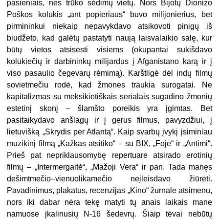
pasieniais, nes trūko sėdimų vietų. Nors Bijotų Dionizo
Poškos kolūkis „ant popieriaus“ buvo milijonierius, bet
pirmininkui niekaip nepavykdavo atsikovoti pinigų iš
biudžeto, kad galėtų pastatyti naują laisvalaikio salę, kur
būtų vietos atsisėsti visiems (okupantai sukišdavo
kolūkiečių ir darbininkų milijardus į Afganistano karą ir į
viso pasaulio čegevarų rėmimą). Karštligė dėl indų filmų
sovietmečiu rodė, kad žmones traukia surogatai. Ne
kapitalizmas su meksikietiškais serialais sugadino žmonių
estetinį skonį – šlamšto poreikis yra įgimtas. Bet
pasitaikydavo anšlagų ir į gerus filmus, pavyzdžiui, į
lietuvišką „Skrydis per Atlantą“. Kaip svarbų įvykį įsiminiau
muzikinį filmą „Kažkas atsitiko“ – su BIX, „Fojė“ ir „Antimi“.
Prieš pat nepriklausomybę repertuare atsirado erotinių
filmų – „Intermergaitė“, „Mažoji Vera“ ir pan. Tada manęs
dešimtmečio–vienuolikamečio neįleisdavo žiūrėti.
Pavadinimus, plakatus, recenzijas „Kino“ žurnale atsimenu,
nors iki dabar nėra tekę matyti tų anais laikais mane
namuose įkalinusių N-16 šedevrų. Šiaip tėvai nebūtų