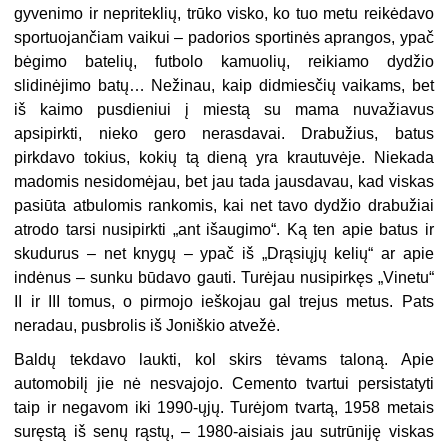
gyvenimo ir nepriteklių, trūko visko, ko tuo metu reikėdavo
sportuojančiam vaikui – padorios sportinės aprangos, ypač
bėgimo batelių, futbolo kamuolių, reikiamo dydžio
slidinėjimo batų… Nežinau, kaip didmiesčių vaikams, bet
iš kaimo pusdieniui į miestą su mama nuvažiavus
apsipirkti, nieko gero nerasdavai. Drabužius, batus
pirkdavo tokius, kokių tą dieną yra krautuvėje. Niekada
madomis nesidomėjau, bet jau tada jausdavau, kad viskas
pasiūta atbulomis rankomis, kai net tavo dydžio drabužiai
atrodo tarsi nusipirkti „ant išaugimo“. Ką ten apie batus ir
skudurus – net knygų – ypač iš „Drąsiųjų kelių“ ar apie
indėnus – sunku būdavo gauti. Turėjau nusipirkęs „Vinetu“
II ir III tomus, o pirmojo ieškojau gal trejus metus. Pats
neradau, pusbrolis iš Joniškio atvežė.
Baldų tekdavo laukti, kol skirs tėvams taloną. Apie
automobilį jie nė nesvajojo. Cemento tvartui persistatyti
taip ir negavom iki 1990-ųjų. Turėjom tvartą, 1958 metais
suręstą iš senų rąstų, – 1980-aisiais jau sutrūniję viskas