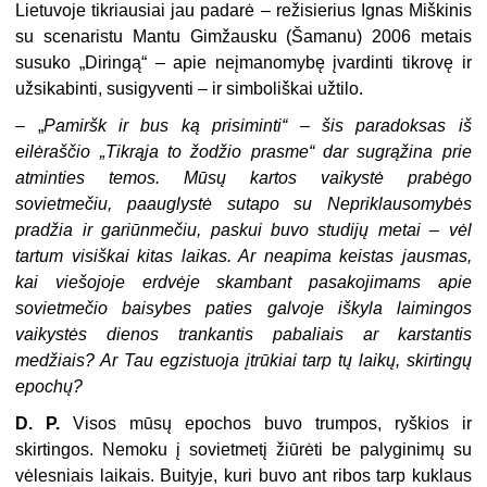
Lietuvoje tikriausiai jau padarė – režisierius Ignas Miškinis
su scenaristu Mantu Gimžausku (Šamanu) 2006 metais
susuko „Diringą“ – apie neįmanomybę įvardinti tikrovę ir
užsikabinti, susigyventi – ir simboliškai užtilo.
– „
Pamiršk ir bus ką prisiminti“ – šis paradoksas iš
eilėraščio „Tikrąja to žodžio prasme“ dar sugrąžina prie
atminties temos. Mūsų kartos vaikystė prabėgo
sovietmečiu, paauglystė sutapo su Nepriklausomybės
pradžia ir gariūnmečiu, paskui buvo studijų metai – vėl
tartum visiškai kitas laikas. Ar neapima keistas jausmas,
kai viešojoje erdvėje skambant pasakojimams apie
sovietmečio baisybes paties galvoje iškyla laimingos
vaikystės dienos trankantis pabaliais ar karstantis
medžiais? Ar Tau egzistuoja įtrūkiai tarp tų laikų, skirtingų
epochų?
D. P.
Visos mūsų epochos buvo trumpos, ryškios ir
skirtingos. Nemoku į sovietmetį žiūrėti be palyginimų su
vėlesniais laikais. Buityje, kuri buvo ant ribos tarp kuklaus