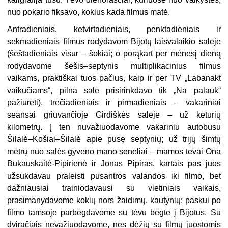
nuo pokario fiksavo, kokius kada filmus matė.
Antradieniais, ketvirtadieniais, penktadieniais ir
sekmadieniais filmus rodydavom Bijotų laisvalaikio salėje
(šeštadieniais visur – šokiai; o porąkart per mėnesį dieną
rodydavome šešis–septynis multiplikacinius filmus
vaikams, praktiškai tuos pačius, kaip ir per TV „Labanakt
vaikučiams“, pilna salė prisirinkdavo tik „Na palauk“
pažiūrėti), trečiadieniais ir pirmadieniais – vakariniai
seansai griūvančioje Girdiškės salėje – už keturių
kilometrų. Į ten nuvažiuodavome vakariniu autobusu
Šilalė–Košiai–Šilalė apie pusę septynių; už trijų šimtų
metrų nuo salės gyveno mano seneliai – mamos tėvai Ona
Bukauskaitė-Pipirienė ir Jonas Pipiras, kartais pas juos
užsukdavau praleisti pusantros valandos iki filmo, bet
dažniausiai trainiodavausi su vietiniais vaikais,
prasimanydavome kokių nors žaidimų, kautynių; paskui po
filmo tamsoje parbėgdavome su tėvu bėgte į Bijotus. Su
dviračiais nevažiuodavome, nes dėžių su filmų juostomis