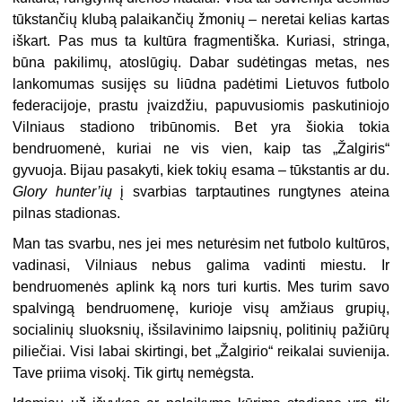
tūkstančių klubą palaikančių žmonių – neretai kelias kartas
iškart. Pas mus ta kultūra fragmentiška. Kuriasi, stringa,
būna pakilimų, atoslūgių. Dabar sudėtingas metas, nes
lankomumas susijęs su liūdna padėtimi Lietuvos futbolo
federacijoje, prastu įvaizdžiu, papuvusiomis paskutiniojo
Vilniaus stadiono tribūnomis. Bet yra šiokia tokia
bendruomenė, kuriai ne vis vien, kaip tas „Žalgiris“
gyvuoja. Bijau pasakyti, kiek tokių esama – tūkstantis ar du.
Glory hunter’ių
į svarbias tarptautines rungtynes ateina
pilnas stadionas.
Man tas svarbu, nes jei mes neturėsim net futbolo kultūros,
vadinasi, Vilniaus nebus galima vadinti miestu. Ir
bendruomenės aplink ką nors turi kurtis. Mes turim savo
spalvingą bendruomenę, kurioje visų amžiaus grupių,
socialinių sluoksnių, išsilavinimo laipsnių, politinių pažiūrų
piliečiai. Visi labai skirtingi, bet „Žalgirio“ reikalai suvienija.
Tave priima visokį. Tik girtų nemėgsta.