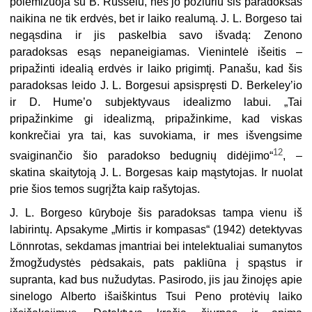
polemizuoja su B. Russelu, nes jo požiūriu šis paradoksas
naikina ne tik erdvės, bet ir laiko realumą. J. L. Borgeso tai
negąsdina ir jis paskelbia savo išvadą: Zenono
paradoksas esąs nepaneigiamas. Vienintelė išeitis –
pripažinti idealią erdvės ir laiko prigimtį. Panašu, kad šis
paradoksas leido J. L. Borgesui apsispręsti D. Berkeley’io
ir D. Hume’o subjektyvaus idealizmo labui. „Tai
pripažinkime gi idealizmą, pripažinkime, kad viskas
konkrečiai yra tai, kas suvokiama, ir mes išvengsime
12
svaiginančio šio paradokso bedugnių didėjimo“
, –
skatina skaitytoją J. L. Borgesas kaip mąstytojas. Ir nuolat
prie šios temos sugrįžta kaip rašytojas.
J. L. Borgeso kūryboje šis paradoksas tampa vienu iš
labirintų. Apsakyme „Mirtis ir kompasas“ (1942) detektyvas
Lönnrotas, sekdamas įmantriai bei intelektualiai sumanytos
žmogžudystės pėdsakais, pats pakliūna į spąstus ir
supranta, kad bus nužudytas. Pasirodo, jis jau žinojęs apie
sinelogo Alberto išaiškintus Tsui Peno protėvių laiko