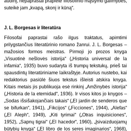
audinį, nepaprastai praplėtė filosofinio mąstymo galimybes,
suteikė jam „kvapą, skonį ir kūną“.
J. L. Borgesas ir literatūra
Filosofai paprastai rašo ilgus traktatus, apimtimi
prilygstančius literatūrinio romano žanrui. J. L. Borgesas –
mažosios formos meistras. Pirmoji jo prozos knyga
„Visuotinė nešlovės istorija“ („Historia universal de la
infamia“, 1935) buvo sudaryta iš trumpų tekstukų, prieš tai
spausdintų literatūriniame laikraštyje. Autorius nustebo, kai
redaktorius pasiūlė šiuos tekstus išleisti atskira knyga.
Kitais metais jis publikuoja esė rinkinį „Amžinybės istorija“
(„Historia de la eternidad“, 1936). Ir visos kitos jo knygos –
„Sodas išsišakojančiais takais“ („El jardin de senderos que
se bifurkan“, 1941), „Fikcijos“ („Ficciones“, 1944), „Alefas“
(„El Aleph“, 1949), „Kiti tyrimai“ („Otras inquisiciones“,
1952), „Sapnų tigrai“ („El hacedor“, 1960), „Įsivaizduojamų
būtybių knyga“ („El libro de los seres imaginarios“, 1968),