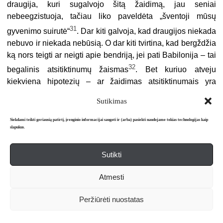
draugija, kuri sugalvojo šitą žaidimą, jau seniai
nebeegzistuoja, tačiau liko paveldėta „šventoji mūsų
31
gyvenimo suirutė“
. Dar kiti galvoja, kad draugijos niekada
nebuvo ir niekada nebūsią. O dar kiti tvirtina, kad bergždžia
ką nors teigti ar neigti apie bendriją, jei pati Babilonija – tai
32
begalinis atsitiktinumų žaismas
. Bet kuriuo atveju
kiekviena hipotezių – ar žaidimas atsitiktinumais yra
sugalvotas, ar imanentiškas – Babilonui pateikia tam tikrą
Sutikimas
jų kilmės hipotezę. O tai jau visas vyksmo modelis. Babelio
biblioteka taip pat esanti ir beribė, ir periodiška: „Jei
Siekdami teikti geriausią patirtį, įrenginio informacijai saugoti ir (arba) pasiekti naudojame tokias technologijas kaip
amžinasis keliauninkas leistųsi kelionėn kuria nors
slapukus.
kryptimi, amžiams bėgant įsitikintų, jog tie patys tomai
33
Sutikti
kartojasi ta pačia netvarka“
. Pasirodo, pakartota netvarka
tampa tvarka.
Atmesti
Pasaulio tvarką tarsi turėtų suardyti laikų begalybė,
išsiskiriantys, susiliejantys ir paralelūs laikai, kuriuose
Peržiūrėti nuostatas
variacijos kartojasi su skirtingomis prasmėmis, kaip tai
paaiškino Stephenas Albertas pasakojime „Sodas