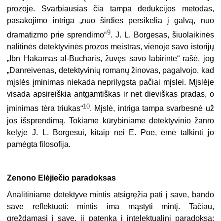
prozoje. Svarbiausias čia tampa dedukcijos metodas,
pasakojimo intriga „nuo širdies persikelia į galvą, nuo
9
dramatizmo prie sprendimo“
. J. L. Borgesas, šiuolaikinės
nalitinės detektyvinės prozos meistras, vienoje savo istorijų
„Ibn Hakamas al-Bucharis, žuvęs savo labirinte“ rašė, jog
„Danreivenas, detektyvinių romanų žinovas, pagalvojo, kad
mįslės įminimas niekada neprilygsta pačiai mįslei. Mįslėje
visada apsireiškia antgamtiškas ir net dieviškas pradas, o
10
įminimas tėra triukas“
. Mįslė, intriga tampa svarbesnė už
jos išsprendimą. Tokiame kūrybiniame detektyvinio žanro
kelyje J. L. Borgesui, kitaip nei E. Poe, ėmė talkinti jo
pamėgta filosofija.
Zenono Elėjiečio paradoksas
Analitiniame detektyve mintis atsigręžia pati į save, bando
save reflektuoti: mintis ima mąstyti mintį. Tačiau,
gręždamasi į save, ji patenka į intelektualinį paradoksą: