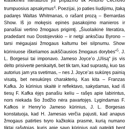
klasikinės literatūros jis pripažino tik Antono Čechovo
4
trumpuosius apsakymus
. Poezijai, jo paties liudijimu, įtaką
padaręs Waltas Whitmanas, o rašant prozą – Bernardas
Show. Iš jo mokęsis epinės pasakojimo manieros ir
panašiai vertino žmogaus prigimtį. „Šiuolaikinė literatūra,
pradedant nuo Dostojevskio – ir netgi anksčiau Byrono –
tarsi mėgaujasi žmogaus kaltumu bei silpnumu. Show
5
kūriniuose iškeliamos aukščiausios žmogaus dorybės“
. J.
L. Borgesui tai imponavo. Jameso Joyce’o „Ulisą“ jis vis
dėlto prisivertė perskaityti, bet tik tam, kad suprastų, kuo tas
autorius jam yra svetimas, – nes J. Joyce’as sukūręs painią
visatą, bet nesukūręs charakterių. Kas kita – Franzas
Kafka. Jo kūrinius skaitė ir reflektavo, sakydamas, kad iš
tiesų F. Kafka ėjęs panašiu keliu – rašęs apie labirintus,
nors niekada šio žodžio nėra pavartojęs. Lygindamas F.
Kafkos ir Henry’io Jameso kūrinius, J. L. Borgesas
konstatuoja, kad H. Jamesas verčia pajusti, kad anapus
žmogaus patirties tvyro kažkokia prasmė, kurią numano
tiktai rašytojas, kuris apie savo kūrinius gali pateikti bent