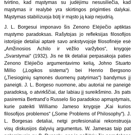
tvirtino, kad mąstymas su judėjimu nesusiliečia, kad
mąstymas ir realybė yra skirtingos prigimties dalykai.
Mąstymas stabilizuoja būtį ir mąsto ją kaip nejudrią.
J. L. Borgesui imponavo šis Zenono Elėjiečio aptiktas
mąstymo paradoksas. Rašytojas jo refleksijas filosofijos
istorijoje detaliai aptarė savo ankstyvojoje filosofinėje esė
„Amžinosios Achilo ir vėžlio varžybos“, knygoje
„Svarstymai“ (1932). Jis ne tik detaliai perpasakoja paties
Zenono Elėjiečio argumentavimo kelią, Johno Stuarto
Millio („Logikos sistema“) bei Henrio Bergsono
(„Tiesioginių sąmonės duomenų patyrimas“) bandymus jį
paneigti. J. L. Borgeso nuomone, abu autoriai ne paneigė
paradoksą, o atvirkščiai, dar labiau jį sureikšmino. Jis pats
pasiremia Bertrand’o Russelo šio paradokso apmąstymais,
kurie pateikti Williamo Jameso knygoje „Kai kurios
filosofijos problemos“ („Some Problems of Philosophy“). J.
L. Borgesas detaliai, netgi profesionaliai rekonstruoja
visų diskusijos
dalyvių argumentus. W. Jamesas taip pat