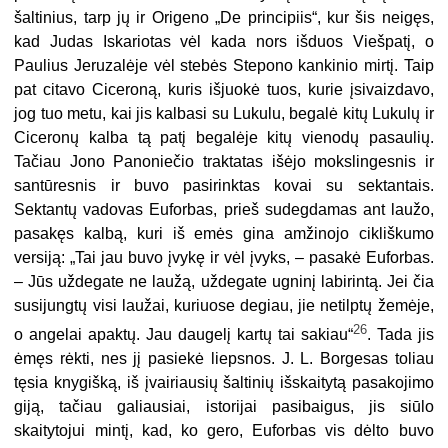
šaltinius, tarp jų ir Origeno „De principiis“, kur šis neigęs,
kad Judas Iskariotas vėl kada nors išduos Viešpatį, o
Paulius Jeruzalėje vėl stebės Stepono kankinio mirtį. Taip
pat citavo Ciceroną, kuris išjuokė tuos, kurie įsivaizdavo,
jog tuo metu, kai jis kalbasi su Lukulu, begalė kitų Lukulų ir
Ciceronų kalba tą patį begalėje kitų vienodų pasaulių.
Tačiau Jono Panoniečio traktatas išėjo mokslingesnis ir
santūresnis ir buvo pasirinktas kovai su sektantais.
Sektantų vadovas Euforbas, prieš sudegdamas ant laužo,
pasakęs kalbą, kuri iš emės gina amžinojo cikliškumo
versiją: „Tai jau buvo įvykę ir vėl įvyks, – pasakė Euforbas.
– Jūs uždegate ne laužą, uždegate ugninį labirintą. Jei čia
susijungtų visi laužai, kuriuose degiau, jie netilptų žemėje,
26
o angelai apaktų. Jau daugelį kartų tai sakiau“
. Tada jis
ėmęs rėkti, nes jį pasiekė liepsnos. J. L. Borgesas toliau
tęsia knygišką, iš įvairiausių šaltinių išskaitytą pasakojimo
giją, tačiau galiausiai, istorijai pasibaigus, jis siūlo
skaitytojui mintį, kad, ko gero, Euforbas vis dėlto buvo