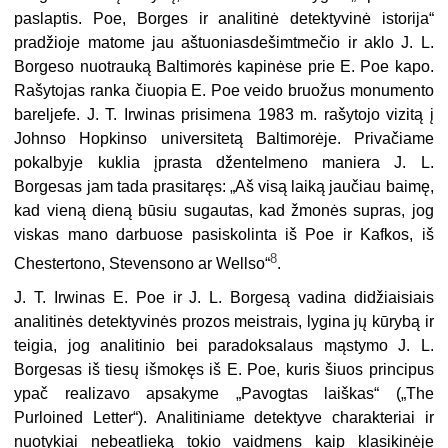
paslaptis. Poe, Borges ir analitinė detektyvinė istorija“
pradžioje matome jau aštuoniasdešimtmečio ir aklo J. L.
Borgeso nuotrauką Baltimorės kapinėse prie E. Poe kapo.
Rašytojas ranka čiuopia E. Poe veido bruožus monumento
bareljefe. J. T. Irwinas prisimena 1983 m. rašytojo vizitą į
Johnso Hopkinso universitetą Baltimorėje. Privačiame
pokalbyje kuklia įprasta džentelmeno maniera J. L.
Borgesas jam tada prasitaręs: „Aš visą laiką jaučiau baimę,
kad vieną dieną būsiu sugautas, kad žmonės supras, jog
viskas mano darbuose pasiskolinta iš Poe ir Kafkos, iš
8
Chestertono, Stevensono ar Wellso“
.
J. T. Irwinas E. Poe ir J. L. Borgesą vadina didžiaisiais
analitinės detektyvinės prozos meistrais, lygina jų kūrybą ir
teigia, jog analitinio bei paradoksalaus mąstymo J. L.
Borgesas iš tiesų išmokęs iš E. Poe, kuris šiuos principus
ypač realizavo apsakyme „Pavogtas laiškas“ („The
Purloined Letter“). Analitiniame detektyve charakteriai ir
nuotykiai nebeatlieką tokio vaidmens kaip klasikinėje