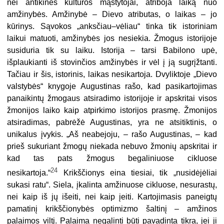
nei antikinės kultūros mąstytojai, atriboja laiką nuo
amžinybės. Amžinybė – Dievo atributas, o laikas – jo
kūrinys. Sąvokos „anksčiau–vėliau“ tinka tik istoriniam
laikui matuoti, amžinybės jos nesiekia. Žmogus istorijoje
susiduria tik su laiku. Istorija – tarsi Babilono upė,
išplaukianti iš stovinčios amžinybės ir vėl į ją sugrįžtanti.
Tačiau ir šis, istorinis, laikas nesikartoja. Dvyliktoje „Dievo
valstybės“ knygoje Augustinas rašo, kad pasikartojimas
panaikintų žmogaus atsiradimo istorijoje ir apskritai visos
žmonijos laiko kaip atpirkimo istorijos prasmę. Žmonijos
atsiradimas, pabrėžė Augustinas, yra ne atsitiktinis, o
unikalus įvykis. „Aš neabejoju, – rašo Augustinas, – kad
prieš sukuriant žmogų niekada nebuvo žmonių apskritai ir
kad tas pats žmogus begaliniuose cikluose
24
nesikartoja.“
Krikščionys eina tiesiai, tik „nusidėjėliai
sukasi ratu“. Siela, įkalinta amžinuose cikluose, nesurastų,
nei kaip iš jų išeiti, nei kaip įeiti. Kartojimasis paneigtų
pamatinį krikščionybės optimizmo šaltinį – amžinos
palaimos viltį. Palaima negalinti būti pavadinta tikra, jei ji