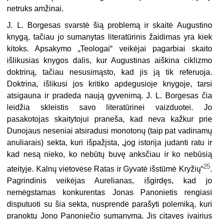
netruks amžinai.
J. L. Borgesas svarstė šią problemą ir skaitė Augustino
knygą, tačiau jo sumanytas literatūrinis žaidimas yra kiek
kitoks. Apsakymo „Teologai“ veikėjai pagarbiai skaito
išlikusias knygos dalis, kur Augustinas aiškina ciklizmo
doktriną, tačiau nesusimąsto, kad jis ją tik referuoja.
Doktrina, išlikusi jos kritiko apdegusioje knygoje, tarsi
atsigauna ir pradeda naują gyvenimą. J. L. Borgesas čia
leidžia skleistis savo literatūrinei vaizduotei. Jo
pasakotojas skaitytojui praneša, kad neva kažkur prie
Dunojaus neseniai atsiradusi monotonų (taip pat vadinamų
anuliarais) sekta, kuri išpažįsta, „jog istorija judanti ratu ir
kad nesą nieko, ko nebūtų buvę anksčiau ir ko nebūsią
25
ateityje. Kalnų vietovėse Ratas ir Gyvatė išstūmė Kryžių“
.
Pagrindinis veikėjas Aurelianas, išgirdęs, kad jo
nemėgstamas konkurentas Jonas Panonietis rengiasi
disputuoti su šia sekta, nusprendė parašyti polemiką, kuri
pranoktų Jono Panoniečio sumanymą. Jis citavęs įvairius