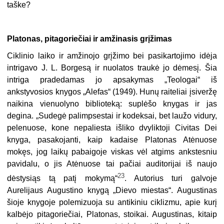
taške?
Platonas, pitagoriečiai ir amžinasis grįžimas
Ciklinio laiko ir amžinojo grįžimo bei pasikartojimo idėja
intrigavo J. L. Borgesą ir nuolatos traukė jo dėmesį. Šia
intriga pradedamas jo apsakymas „Teologai“ iš
ankstyvosios knygos „Alefas“ (1949). Hunų raiteliai įsiveržę
naikina vienuolyno biblioteką: suplėšo knygas ir jas
degina. „Sudegė palimpsestai ir kodeksai, bet laužo vidury,
pelenuose, kone nepaliesta išliko dvyliktoji Civitas Dei
knyga, pasakojanti, kaip kadaise Platonas Atėnuose
mokęs, jog laikų pabaigoje viskas vėl atgims ankstesniu
pavidalu, o jis Atėnuose tai pačiai auditorijai iš naujo
23
dėstysiąs tą patį mokymą“
. Autorius turi galvoje
Aurelijaus Augustino knygą „Dievo miestas“. Augustinas
šioje knygoje polemizuoja su antikiniu ciklizmu, apie kurį
kalbėjo pitagoriečiai, Platonas, stoikai. Augustinas, kitaip