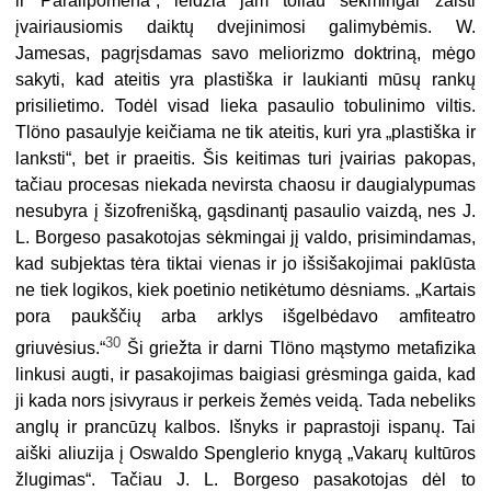
ir Paralipomena“, leidžia jam toliau sėkmingai žaisti
įvairiausiomis daiktų dvejinimosi galimybėmis. W.
Jamesas, pagrįsdamas savo meliorizmo doktriną, mėgo
sakyti, kad ateitis yra plastiška ir laukianti mūsų rankų
prisilietimo. Todėl visad lieka pasaulio tobulinimo viltis.
Tlöno pasaulyje keičiama ne tik ateitis, kuri yra „plastiška ir
lanksti“, bet ir praeitis. Šis keitimas turi įvairias pakopas,
tačiau procesas niekada nevirsta chaosu ir daugialypumas
nesubyra į šizofrenišką, gąsdinantį pasaulio vaizdą, nes J.
L. Borgeso pasakotojas sėkmingai jį valdo, prisimindamas,
kad subjektas tėra tiktai vienas ir jo išsišakojimai paklūsta
ne tiek logikos, kiek poetinio netikėtumo dėsniams. „Kartais
pora paukščių arba arklys išgelbėdavo amfiteatro
30
griuvėsius.“
Ši griežta ir darni Tlöno mąstymo metafizika
linkusi augti, ir pasakojimas baigiasi grėsminga gaida, kad
ji kada nors įsivyraus ir perkeis žemės veidą. Tada nebeliks
anglų ir prancūzų kalbos. Išnyks ir paprastoji ispanų. Tai
aiški aliuzija į Oswaldo Spenglerio knygą „Vakarų kultūros
žlugimas“. Tačiau J. L. Borgeso pasakotojas dėl to