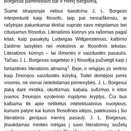
Borgesas paminėdavo dar ir Henrį Bergsoną.
Šiame straipsnyje nebus bandoma J. L. Borgeso
interpretuoti kaip filosofo, taip pat nesiaiškinsiu, ar
rašytojas pakankamai tiksliai suprato savo mėgstamus bei
cituojamus filosofus. Literatūros kūrinys yra rašomas pagal
kitas, kaip pasakytų Ludwigas Wittgensteinas, kalbinio
žaidimo taisykles nei mokslinis ar filosofinis tekstas.
Literatūros kūrinys – tai išmonės ir vaizduotės pasaulis.
Tačiau J. L. Borgesas sugebėjo ir į filosofiją pažvelgti kaip į
3
fantastinės literatūros atmainą
. Beje, ir religijas jis vertino
kaip žmonijos vaizduotės kūrybą. Todėl domėjosi jomis
visomis, nė vienai neteikdamas pirmenybės. J. L. Borgesui
įtaką darė mistika, okultizmas, kabala, sufizmas ir kitos
įvairios žmonijos ezoterinio mąstymo kryptys. Čia bus
kalbama tik apie netikėtus intelektualinius nuotykius,
kuriuos patyrė kai kurios filosofinės idėjos, patekusios į šio
literatūros genijaus meninį pasaulį. J. L. Borgesas,
įtraukdamas minties intrigas į savo literatūrinių siužetų