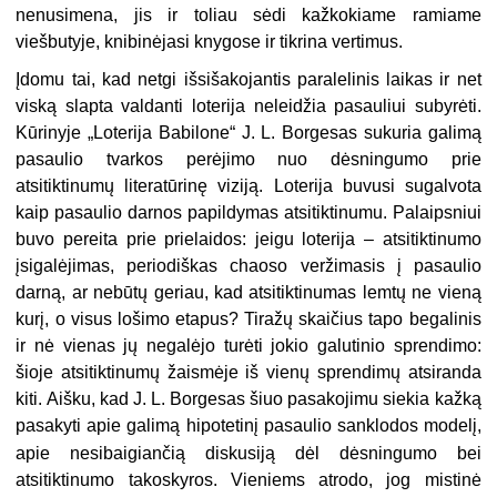
nenusimena, jis ir toliau sėdi kažkokiame ramiame
viešbutyje, knibinėjasi knygose ir tikrina vertimus.
Įdomu tai, kad netgi išsišakojantis paralelinis laikas ir net
viską slapta valdanti loterija neleidžia pasauliui subyrėti.
Kūrinyje „Loterija Babilone“ J. L. Borgesas sukuria galimą
pasaulio tvarkos perėjimo nuo dėsningumo prie
atsitiktinumų literatūrinę viziją. Loterija buvusi sugalvota
kaip pasaulio darnos papildymas atsitiktinumu. Palaipsniui
buvo pereita prie prielaidos: jeigu loterija – atsitiktinumo
įsigalėjimas, periodiškas chaoso veržimasis į pasaulio
darną, ar nebūtų geriau, kad atsitiktinumas lemtų ne vieną
kurį, o visus lošimo etapus? Tiražų skaičius tapo begalinis
ir nė vienas jų negalėjo turėti jokio galutinio sprendimo:
šioje atsitiktinumų žaismėje iš vienų sprendimų atsiranda
kiti. Aišku, kad J. L. Borgesas šiuo pasakojimu siekia kažką
pasakyti apie galimą hipotetinį pasaulio sanklodos modelį,
apie nesibaigiančią diskusiją
dėl dėsningumo bei
atsitiktinumo takoskyros. Vieniems atrodo, jog mistinė