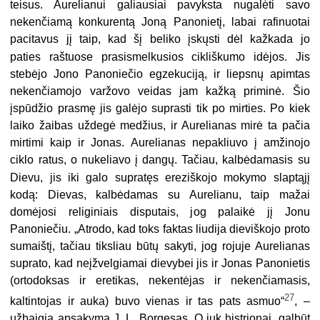
teisus. Aurelianui galiausiai pavyksta nugalėti savo
nekenčiamą konkurentą Joną Panonietį, labai rafinuotai
pacitavus jį taip, kad šį beliko įskųsti dėl kažkada jo
paties raštuose
prasismelkusios cikliškumo idėjos. Jis
stebėjo Jono Panoniečio egzekuciją, ir liepsnų apimtas
nekenčiamojo varžovo veidas jam kažką priminė. Šio
įspūdžio prasmę jis galėjo suprasti tik po mirties. Po kiek
laiko žaibas uždegė medžius, ir Aurelianas mirė ta pačia
mirtimi kaip ir Jonas. Aurelianas nepakliuvo į amžinojo
ciklo ratus, o nukeliavo į dangų. Tačiau, kalbėdamasis su
Dievu, jis iki galo supratęs ereziškojo mokymo
slaptąjį
kodą: Dievas, kalbėdamas su Aurelianu, taip mažai
domėjosi religiniais disputais, jog palaikė jį Jonu
Panoniečiu. „Atrodo, kad toks faktas liudija dieviškojo proto
sumaištį, tačiau tiksliau būtų sakyti, jog rojuje Aurelianas
suprato, kad neįžvelgiamai dievybei jis ir Jonas Panonietis
(ortodoksas ir eretikas, nekentėjas ir nekenčiamasis,
27
kaltintojas ir auka) buvo vienas ir tas pats asmuo“
, –
užbaigia apsakymą J. L. Borgesas. O juk histrionai, galbūt