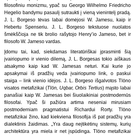
filosofiniu monizmu, ypač su Georgo Wilhelmo Friedricho
Hegelio bandymu pasaulį sutraukti į vieną vienintelį pradą.
J. L. Borgeso tėvas labai domėjosi W. Jamesu, kaip ir
Hebertu Spenseriu. J. L. Borgeso tekstuose nuolatos
šmėkščioja ne tik brolio rašytojo Henry’io Jameso, bet ir
filosofo W. Jameso vardas.
Įdomu tai, kad, siekdamas literatūriškai įprasminti šią
įvairiopumo ir vienio dilemą, J. L. Borgesas tokio aiškaus
atsakymo kaip kad W. Jamesas neturi. Kai kurie jo
apsakymai iš pradžių veda įvairiopumo link, o paskui
staiga – link vienio idėjos. J. L. Borgeso išgalvotos Tlöno
visatos metafizikai (
Tlön, Uqbar, Orbis Tertius
) mąsto labai
panašiai kaip W. Jamesas bei šiuolaikiniai postmodernūs
filosofai. Ypač ši pažiūra artima neseniai mirusiam
postmoderniam pragmatistui Richardui Rorty. Tlöno
metafizikai žino, kad kiekviena filosofija iš pat pradžių yra
dialektinis žaidimas. „Yra daug neįtikėtinų sistemų, kurių
architektūra yra miela ir net įspūdinga. Tlöno metafizikai