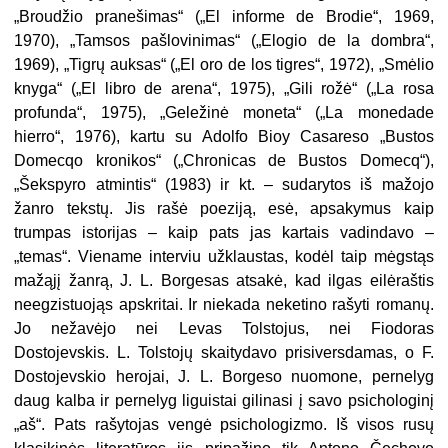
„Broudžio pranešimas“ („El informe de Brodie“, 1969,
1970), „Tamsos pašlovinimas“ („Elogio de la dombra“,
1969), „Tigrų auksas“ („El oro de los tigres“, 1972), „Smėlio
knyga“ („El libro de arena“, 1975), „Gili rožė“ („La rosa
profunda“, 1975), „Geležinė moneta“ („La monedade
hierro“, 1976), kartu su Adolfo Bioy Casareso „Bustos
Domecqo kronikos“ („Chronicas de Bustos Domecq“),
„Šekspyro atmintis“ (1983) ir kt. – sudarytos iš mažojo
žanro tekstų. Jis rašė poeziją, esė, apsakymus kaip
trumpas istorijas – kaip pats jas kartais vadindavo –
„temas“. Viename interviu užklaustas, kodėl taip mėgstąs
mažąjį žanrą, J. L. Borgesas atsakė, kad ilgas eilėraštis
neegzistuojąs apskritai. Ir niekada neketino rašyti romanų.
Jo nežavėjo nei Levas Tolstojus, nei Fiodoras
Dostojevskis. L. Tolstojų skaitydavo prisiversdamas, o F.
Dostojevskio herojai, J. L. Borgeso nuomone, pernelyg
daug kalba ir pernelyg liguistai gilinasi į savo psichologinį
„aš“. Pats rašytojas vengė psichologizmo. Iš visos rusų