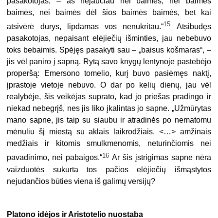
pasakotojas, – aš nejaučiau nei baimės, nei baimės
baimės, nei baimės dėl šios baimės baimės, bet kai
15
atsivėrė durys, lipdamas vos nenukritau.“
Atsibudęs
pasakotojas, nepaisant elėjiečių išminties, jau nebebuvo
toks bebaimis. Spėjęs pasakyti sau – „baisus košmaras“, –
jis vėl paniro į sapną. Rytą savo knygų lentynoje pastebėjo
properšą: Emersono tomelio, kurį buvo pasiėmęs naktį,
įprastoje vietoje nebuvo. O dar po kelių dienų, jau vėl
realybėje, šis veikėjas suprato, kad jo priešas pradingo ir
niekad nebegrįš, nes jis liko įkalintas jo sapne. „Užmūrytas
mano sapne, jis taip su siaubu ir atradinės po nematomu
mėnuliu šį miestą su aklais laikrodžiais, <…> amžinais
medžiais ir kitomis smulkmenomis, neturinčiomis nei
16
pavadinimo, nei pabaigos.“
Ar šis įstrigimas sapne nėra
vaizduotės sukurta tos pačios elėjiečių išmąstytos
nejudančios būties viena iš galimų versijų?
Platono idėjos ir Aristotelio nuostaba