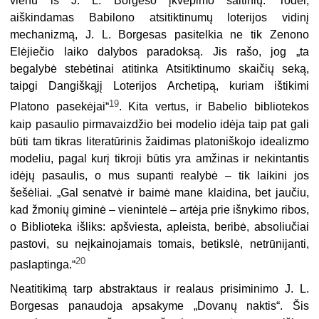
vienu iš J. L. Borgeso įkvėpimo šaltinių. Todėl,
aiškindamas Babilono atsitiktinumų loterijos vidinį
mechanizmą, J. L. Borgesas pasitelkia ne tik Zenono
Elėjiečio laiko dalybos paradoksą. Jis rašo, jog „ta
begalybė stebėtinai atitinka Atsitiktinumo skaičių seką,
taipgi Dangiškąjį Loterijos Archetipą, kuriam ištikimi
19
Platono pasekėjai“
. Kita vertus, ir Babelio bibliotekos
kaip pasaulio pirmavaizdžio bei modelio idėja taip pat gali
būti tam tikras literatūrinis žaidimas platoniškojo idealizmo
modeliu, pagal kurį tikroji būtis yra amžinas ir nekintantis
idėjų pasaulis, o mus supanti realybė – tik laikini jos
šešėliai. „Gal senatvė ir baimė mane klaidina, bet jaučiu,
kad žmonių giminė – vienintelė – artėja prie išnykimo ribos,
o Biblioteka išliks: apšviesta, apleista, beribė, absoliučiai
pastovi, su neįkainojamais tomais, betikslė, netrūnijanti,
20
paslaptinga.“
Neatitikimą tarp abstraktaus ir realaus prisiminimo J. L.
Borgesas panaudoja apsakyme „Dovanų naktis“. Šis