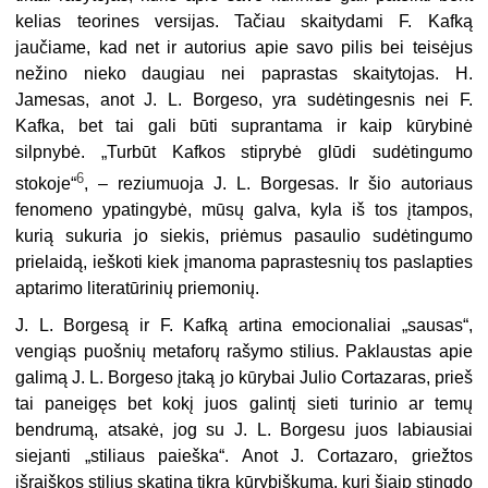
kelias teorines versijas. Tačiau skaitydami F. Kafką
jaučiame, kad net ir autorius apie savo pilis bei teisėjus
nežino nieko daugiau nei paprastas skaitytojas. H.
Jamesas, anot J. L. Borgeso, yra sudėtingesnis nei F.
Kafka, bet tai gali būti suprantama ir kaip kūrybinė
silpnybė. „Turbūt Kafkos stiprybė glūdi sudėtingumo
6
stokoje“
, – reziumuoja J. L. Borgesas. Ir šio autoriaus
fenomeno ypatingybė, mūsų galva, kyla iš tos įtampos,
kurią sukuria jo siekis, priėmus pasaulio sudėtingumo
prielaidą, ieškoti kiek įmanoma paprastesnių tos paslapties
aptarimo literatūrinių priemonių.
J. L. Borgesą ir F. Kafką artina emocionaliai „sausas“,
vengiąs puošnių metaforų rašymo stilius. Paklaustas apie
galimą J. L. Borgeso įtaką jo kūrybai Julio Cortazaras, prieš
tai paneigęs bet kokį juos galintį sieti turinio ar temų
bendrumą, atsakė, jog su J. L. Borgesu juos labiausiai
siejanti „stiliaus paieška“. Anot J. Cortazaro, griežtos
išraiškos stilius skatina tikrą kūrybiškumą, kurį šiaip stingdo