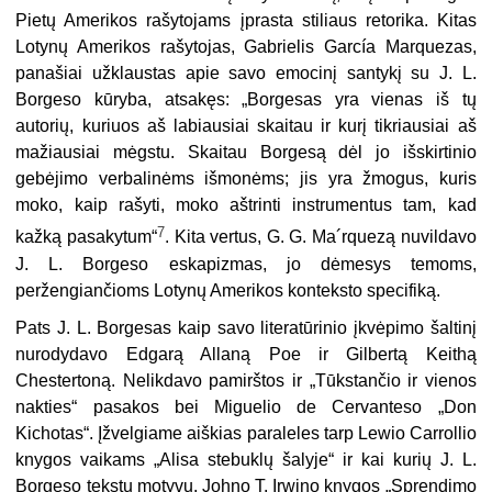
Pietų Amerikos rašytojams įprasta stiliaus retorika. Kitas
Lotynų Amerikos rašytojas, Gabrielis García Marquezas,
panašiai užklaustas apie savo emocinį santykį su J. L.
Borgeso kūryba, atsakęs: „Borgesas yra vienas iš tų
autorių, kuriuos aš labiausiai skaitau ir kurį tikriausiai aš
mažiausiai mėgstu. Skaitau Borgesą dėl jo išskirtinio
gebėjimo verbalinėms išmonėms; jis yra žmogus, kuris
moko, kaip rašyti, moko aštrinti instrumentus tam, kad
7
kažką pasakytum“
. Kita vertus, G. G. Ma´rquezą nuvildavo
J. L. Borgeso eskapizmas, jo dėmesys temoms,
peržengiančioms Lotynų Amerikos konteksto specifiką.
Pats J. L. Borgesas kaip savo literatūrinio įkvėpimo šaltinį
nurodydavo Edgarą Allaną Poe ir Gilbertą Keithą
Chestertoną. Nelikdavo pamirštos ir „Tūkstančio ir vienos
nakties“ pasakos bei Miguelio de Cervanteso „Don
Kichotas“. Įžvelgiame aiškias paraleles tarp Lewio Carrollio
knygos vaikams „Alisa stebuklų šalyje“ ir kai kurių J. L.
Borgeso tekstų motyvų, Johno T. Irwino knygos „Sprendimo