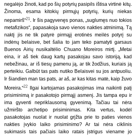
negalėjo žinoti, kad po šių potyrių pasipils ištisa virtinė kitų.
Žinoma, esama kitokių pirmųjų potyrių, kurių niekas
21
nepamirš“
. Ir šis pagyvenęs ponas, „suglumęs nuo tokios
metafizikos“, papasakoja savo vienos nakties atminimą. Tą
naktį jis ne tik patyrė pirmąjį erotinės meilės potyrį su
indėnų belaisve, bet šalia to jam teko pamatyti garsaus
Buenos Airių nusikaltėlio Chuano Moreiros mirtį. „Metai
eina, ir aš tiek daug kartų pasakojau savo istoriją, kad
nebežinau, ar iš tiesų pamenu ją, ar tik žodžius, kuriais ją
perteikiu. Galbūt tas pats nutiko Belaisvei su jos antpuoliu.
Ir šiandien
man tas pats, ar aš, ar kas kitas matė, kaip žuvo
22
Moreira.“
Ilgai kartojamas pasakojimas ima naikinti patį
prisiminimą ir pasakotojo pirmąjį asmenį. Jis tampa epu ir
ima gyventi nepriklausomą gyvenimą. Tačiau tai nėra
užmiršto archetipo prisiminimas. Kita vertus, kodėl
pasakotojas nuolat ir nuolat grįžta prie to paties vienos
nakties įvykio laiko prisiminimo? Ar tai nėra ciklinis
sukimasis tais pačiais laiko ratais įstrigus viename jo