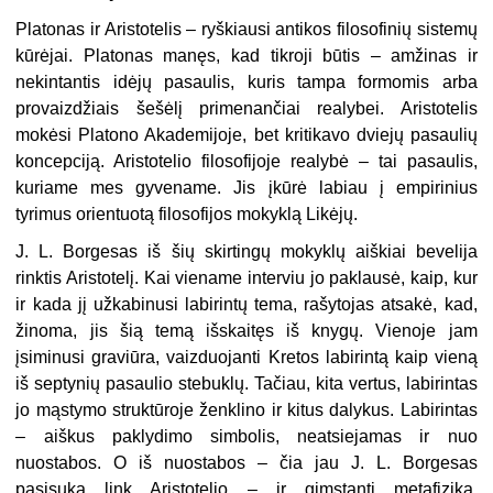
Platonas ir Aristotelis – ryškiausi antikos filosofinių sistemų
kūrėjai. Platonas manęs, kad tikroji būtis – amžinas ir
nekintantis idėjų pasaulis, kuris tampa formomis arba
provaizdžiais šešėlį primenančiai realybei. Aristotelis
mokėsi Platono Akademijoje, bet kritikavo dviejų pasaulių
koncepciją. Aristotelio filosofijoje realybė – tai pasaulis,
kuriame mes gyvename. Jis įkūrė labiau į empirinius
tyrimus orientuotą filosofijos mokyklą Likėjų.
J. L. Borgesas iš šių skirtingų mokyklų aiškiai bevelija
rinktis Aristotelį. Kai viename interviu jo paklausė, kaip, kur
ir kada jį užkabinusi labirintų tema, rašytojas atsakė, kad,
žinoma, jis šią temą išskaitęs iš knygų. Vienoje jam
įsiminusi graviūra, vaizduojanti Kretos labirintą kaip vieną
iš septynių pasaulio stebuklų. Tačiau, kita vertus, labirintas
jo mąstymo struktūroje ženklino ir kitus dalykus. Labirintas
– aiškus paklydimo simbolis, neatsiejamas ir nuo
nuostabos. O iš nuostabos – čia jau J. L. Borgesas
pasisuka link Aristotelio – ir gimstanti metafizika.