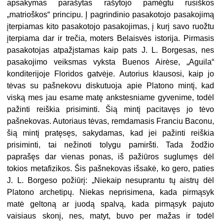
apsakymas parašytas rašytojo pamėgtu rusiškos
„matrioškos“ principu. Į pagrindinio pasakotojo pasakojimą
įterpiamas kito pasakotojo pasakojimas, į kurį savo ruožtu
įterpiama dar ir trečia, moters Belaisvės istorija. Pirmasis
pasakotojas atpažįstamas kaip pats J. L. Borgesas, nes
pasakojimo veiksmas vyksta Buenos Airėse, „Aguila“
konditerijoje Floridos gatvėje. Autorius klausosi, kaip jo
tėvas su pašnekovu diskutuoja apie Platono mintį, kad
viską mes jau esame matę ankstesniame gyvenime, todėl
pažinti reiškia prisiminti. Šią mintį pacitavęs jo tėvo
pašnekovas. Autoriaus tėvas, remdamasis Franciu Baconu,
šią mintį pratęsęs, sakydamas, kad jei pažinti reiškia
prisiminti, tai nežinoti tolygu pamiršti. Tada žodžio
paprašęs dar vienas ponas, iš pažiūros suglumęs dėl
tokios metafizikos. Šis pašnekovas išsakė, ko gero, paties
J. L. Borgeso požiūrį: „Niekaip nesuprantu tų aistrų dėl
Platono archetipų. Niekas neprisimena, kada pirmąsyk
matė geltoną ar juodą spalvą, kada pirmąsyk pajuto
vaisiaus skonį, nes, matyt, buvo per mažas ir todėl