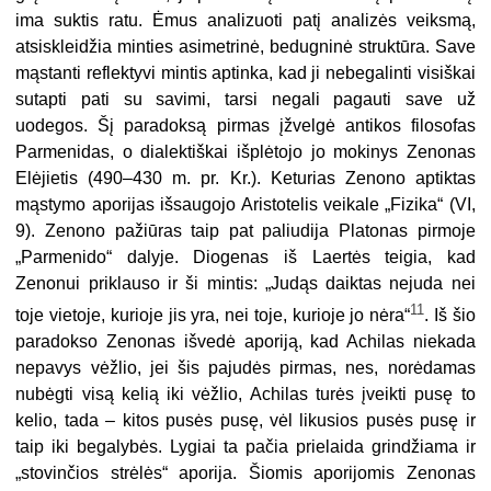
ima suktis ratu. Ėmus analizuoti patį analizės veiksmą,
atsiskleidžia minties asimetrinė, bedugninė struktūra. Save
mąstanti reflektyvi mintis aptinka, kad ji nebegalinti visiškai
sutapti pati su savimi, tarsi negali pagauti save už
uodegos. Šį paradoksą pirmas įžvelgė antikos filosofas
Parmenidas, o dialektiškai išplėtojo jo mokinys Zenonas
Elėjietis (490–430 m. pr. Kr.). Keturias Zenono aptiktas
mąstymo aporijas išsaugojo Aristotelis veikale „Fizika“ (VI,
9). Zenono pažiūras taip pat paliudija Platonas pirmoje
„Parmenido“ dalyje. Diogenas iš Laertės teigia, kad
Zenonui priklauso ir ši mintis: „Judąs daiktas nejuda nei
11
toje vietoje, kurioje jis yra, nei toje, kurioje jo nėra“
. Iš šio
paradokso Zenonas išvedė aporiją, kad Achilas niekada
nepavys vėžlio, jei šis pajudės pirmas, nes, norėdamas
nubėgti visą kelią iki vėžlio, Achilas turės įveikti pusę to
kelio, tada – kitos pusės pusę, vėl likusios pusės pusę ir
taip iki begalybės. Lygiai ta pačia prielaida grindžiama ir
„stovinčios strėlės“ aporija. Šiomis aporijomis Zenonas