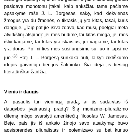
pasidavę monotonų įtakai, kaip anksčiau tame pačiame
apsakyme rašė J. L. Borgesas, sakę, kad kiekvienas
žmogus yra du žmonės, o tikrasis jų yra kitas, tasai, kuris
danguje. „Taip pat jie įsivaizdavo, kad mūsų poelgiai meta
atvirkštinį atspindį: jei mes budime, tai kitas miega, jei mes
ištvirkaujame, tai kitas yra skaistus, jei vagiame, tai kitas
yra doras. Po mirties mes susijungsime su juo ir tapsime
28
juo.“
Patį J. L. Borgesą sunkoka būtų laikyti cikliškumo
idėjos gaivintoju bei jos šalininku. Šia idėja jis tiesiog
literatūriškai žaidžia.
Vienis ir daugis
Ar pasaulis turi vieningą pradą, ar jis sudarytas iš
daugybės įvairiausių pradų? Šią monizmo–pliuralizmo
dilemą mėgo svarstyti amerikiečių filosofas W. Jamesas.
Beje, pats jis iš anksto žinojo savo atsakymą: buvo
apsisprendęs pliuralistas ir polemizavo su bet kuriuo