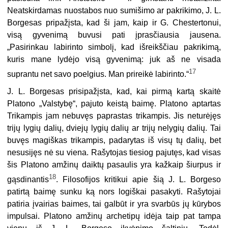
Neatskirdamas nuostabos nuo sumišimo ar pakrikimo, J. L.
Borgesas pripažįsta, kad ši jam, kaip ir G. Chestertonui,
visą gyvenimą buvusi pati įprasčiausia jausena.
„Pasirinkau labirinto simbolį, kad išreikščiau pakrikimą,
kuris mane lydėjo visą gyvenimą: juk aš ne visada
17
suprantu net savo poelgius. Man prireikė labirinto.“
J. L. Borgesas prisipažįsta, kad, kai pirmą kartą skaitė
Platono „Valstybę“, pajuto keistą baimę. Platono aptartas
Trikampis jam nebuvęs paprastas trikampis. Jis neturėjęs
trijų lygių dalių, dviejų lygių dalių ar trijų nelygių dalių. Tai
buvęs magiškas trikampis, padarytas iš visų tų dalių, bet
nesusijęs nė su viena. Rašytojas tiesiog pajutęs, kad visas
šis Platono amžinų daiktų pasaulis yra kažkaip šiurpus ir
18
gąsdinantis
. Filosofijos kritikui apie šią J. L. Borgeso
patirtą baimę sunku ką nors logiškai pasakyti. Rašytojai
patiria įvairias baimes, tai galbūt ir yra svarbūs jų kūrybos
impulsai. Platono amžinų archetipų idėja taip pat tampa