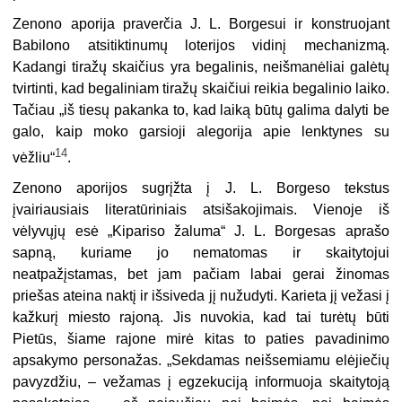
Zenono aporija praverčia J. L. Borgesui ir konstruojant
Babilono atsitiktinumų loterijos vidinį mechanizmą.
Kadangi tiražų skaičius yra begalinis, neišmanėliai galėtų
tvirtinti, kad begaliniam tiražų skaičiui reikia begalinio laiko.
Tačiau „iš tiesų pakanka to, kad laiką būtų galima dalyti be
galo, kaip moko garsioji alegorija apie lenktynes su
14
vėžliu“
.
Zenono aporijos sugrįžta į J. L. Borgeso tekstus
įvairiausiais literatūriniais atsišakojimais. Vienoje iš
vėlyvųjų esė „Kipariso žaluma“ J. L. Borgesas aprašo
sapną, kuriame jo nematomas ir skaitytojui
neatpažįstamas, bet jam pačiam labai gerai žinomas
priešas ateina naktį ir išsiveda jį nužudyti. Karieta jį vežasi į
kažkurį miesto rajoną. Jis nuvokia, kad tai turėtų būti
Pietūs, šiame rajone mirė kitas to paties pavadinimo
apsakymo personažas. „Sekdamas neišsemiamu elėjiečių
pavyzdžiu, – vežamas į egzekuciją informuoja skaitytoją