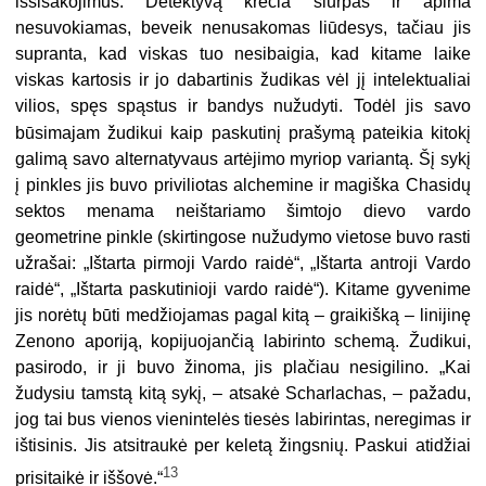
išsišakojimus. Detektyvą krečia šiurpas ir apima
nesuvokiamas, beveik nenusakomas liūdesys, tačiau jis
supranta, kad viskas tuo nesibaigia, kad kitame laike
viskas kartosis ir jo dabartinis žudikas vėl jį intelektualiai
vilios, spęs spąstus ir bandys nužudyti. Todėl jis savo
būsimajam žudikui kaip paskutinį prašymą
pateikia kitokį
galimą savo alternatyvaus artėjimo myriop variantą. Šį sykį
į pinkles jis buvo priviliotas alchemine ir magiška Chasidų
sektos menama neištariamo šimtojo dievo vardo
geometrine pinkle (skirtingose nužudymo vietose buvo rasti
užrašai: „Ištarta pirmoji Vardo raidė“, „Ištarta antroji Vardo
raidė“, „Ištarta paskutinioji vardo raidė“). Kitame gyvenime
jis norėtų būti medžiojamas pagal kitą – graikišką – linijinę
Zenono aporiją, kopijuojančią labirinto schemą. Žudikui,
pasirodo, ir ji buvo žinoma, jis plačiau nesigilino. „Kai
žudysiu tamstą kitą sykį, – atsakė Scharlachas, – pažadu,
jog tai bus vienos vienintelės tiesės labirintas, neregimas ir
ištisinis. Jis atsitraukė per keletą žingsnių. Paskui atidžiai
13
prisitaikė ir iššovė.“