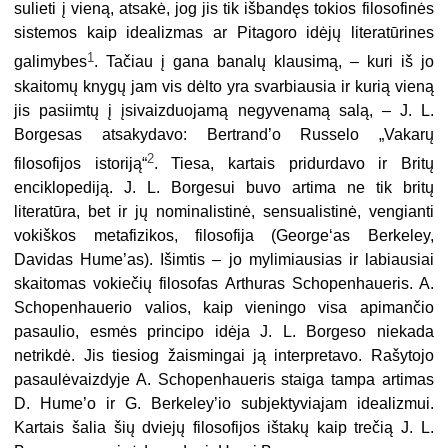
sulieti į vieną, atsakė, jog jis tik išbandęs tokios filosofinės
sistemos kaip idealizmas ar Pitagoro idėjų literatūrines
1
galimybes
. Tačiau į gana banalų klausimą, – kuri iš jo
skaitomų knygų jam vis dėlto yra svarbiausia ir kurią vieną
jis pasiimtų į įsivaizduojamą negyvenamą salą, – J. L.
Borgesas atsakydavo: Bertrand’o Russelo „Vakarų
2
filosofijos istoriją“
. Tiesa, kartais pridurdavo ir Britų
enciklopediją. J. L. Borgesui buvo artima ne tik britų
literatūra, bet ir jų nominalistinė, sensualistinė, vengianti
vokiškos metafizikos, filosofija (George‘as Berkeley,
Davidas Hume’as). Išimtis – jo mylimiausias ir labiausiai
skaitomas vokiečių filosofas Arthuras Schopenhaueris. A.
Schopenhauerio valios, kaip vieningo visa apimančio
pasaulio, esmės principo idėja J. L. Borgeso niekada
netrikdė. Jis tiesiog žaismingai ją interpretavo. Rašytojo
pasaulėvaizdyje A. Schopenhaueris staiga tampa artimas
D. Hume’o ir G. Berkeley’io subjektyviajam idealizmui.
Kartais šalia šių dviejų filosofijos ištakų kaip trečią J. L.