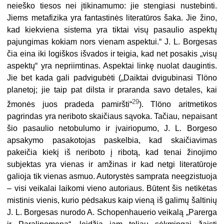
neieško tiesos nei įtikinamumo: jie stengiasi nustebinti.
Jiems metafizika yra fantastinės literatūros šaka. Jie žino,
kad kiekviena sistema yra tiktai visų pasaulio aspektų
pajungimas kokiam nors vienam aspektui.“ J. L. Borgesas
čia eina iki logiškos išvados ir teigia, kad net posakis „visų
aspektų“ yra nepriimtinas. Aspektai linkę nuolat daugintis.
Jie bet kada gali padvigubėti („Daiktai dvigubinasi Tlöno
planetoj; jie taip pat dilsta ir praranda savo detales, kai
29
žmonės juos pradeda pamiršti“
). Tlöno aritmetikos
pagrindas yra neriboto skaičiaus sąvoka. Tačiau, nepaisant
šio pasaulio netobulumo ir įvairiopumo, J. L. Borgeso
apsakymo pasakotojas paskelbia, kad skaičiavimas
pakeičia kiekį iš neriboto į ribotą, kad tenai žinojimo
subjektas yra vienas ir amžinas ir kad netgi literatūroje
galioja tik vienas asmuo. Autorystės samprata neegzistuoja
– visi veikalai laikomi vieno autoriaus. Būtent šis netikėtas
mistinis vienis, kurio pėdsakus kaip vieną iš galimų šaltinių
J. L. Borgesas nurodo A. Schopenhauerio veikalą „Parerga