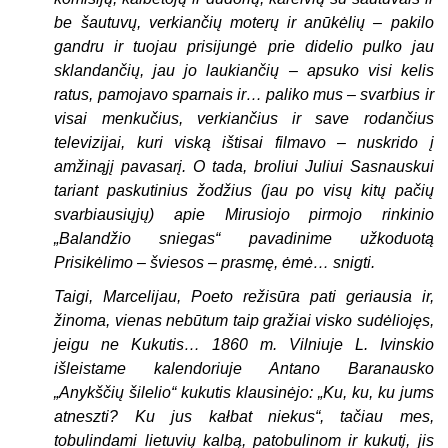
be šautuvų, verkiančių moterų ir anūkėlių – pakilo
gandru ir tuojau prisijungė prie didelio pulko jau
sklandančių, jau jo laukiančių – apsuko visi kelis
ratus, pamojavo sparnais ir… paliko mus – svarbius ir
visai menkučius, verkiančius ir save rodančius
televizijai, kuri viską ištisai filmavo – nuskrido į
amžinąjį pavasarį. O tada, broliui Juliui Sasnauskui
tariant paskutinius žodžius (jau po visų kitų pačių
svarbiausiųjų) apie Mirusiojo pirmojo rinkinio
„Balandžio sniegas“ pavadinime užkoduotą
Prisikėlimo – šviesos – prasmę, ėmė… snigti.
Taigi, Marcelijau, Poeto režisūra pati geriausia ir,
žinoma, vienas nebūtum taip gražiai visko sudėliojęs,
jeigu ne Kukutis… 1860 m. Vilniuje L. Ivinskio
išleistame kalendoriuje Antano Baranausko
„Anykščių šilelio“ kukutis klausinėjo: „Ku, ku, ku jums
atneszti? Ku jus kałbat niekus“, tačiau mes,
tobulindami lietuvių kalbą, patobulinom ir kukutį, jis