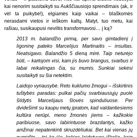
kai nenorim susitaikyti su Aukščiausiojo sprendimais (ak, ir
vėl ta puikybė!), elgiamės kaip vaikai – blaškomės
nerasdami vietos ir ieškom kaltų. Matyt, tuo metu, kai
rašiau, susikaupusi neviltis transformavosi… į ką?
2013 m. balandžio pirmą, per savo gimtadienį į
ligoninę pateko Marcelijus Martinaitis – insultas.
Neatsigavo. Balandžio 5 dieną mirė. Taip neturėjo
būti, – kartojom visi, kam jis buvo brangus, svarbus ir
labai reikalingas čia, su mumis. Sunkiai sekėsi
susitaikyti su šia netektim.
Laidojo vyriausybė. Reto kuklumo žmogui – išskirtinis
tuštybės paradas: pulkai pačių svarbiausiųjų puolė
šildytis Marcelijaus šlovės spinduliuose. Per
dvidešimt su kaupu metų įpratom, kad valdantiesiems
kultūra nerūpi, meno žmonės jiems – kažkokie
paribiuose, savo labirintuose brazdantys, kažko
amžinai nepatenkinti skruzdėliukai. Bet kai vienas jų