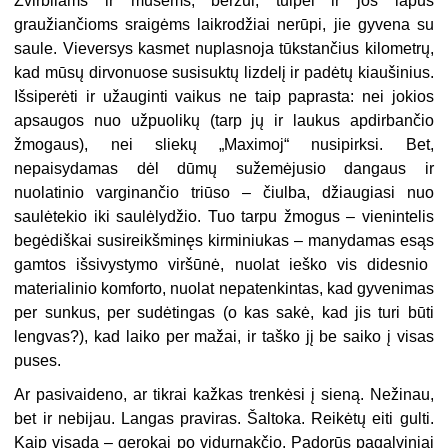
Žvirbliams ir musėms, beržui, tulpei ir jos lapus
graužiančioms sraigėms laikrodžiai nerūpi, jie gyvena su
saule. Vieversys kasmet nuplasnoja tūkstančius kilometrų,
kad mūsų dirvonuose susisuktų lizdelį ir padėtų kiaušinius.
Išsiperėti ir užauginti vaikus ne taip paprasta: nei jokios
apsaugos nuo užpuolikų (tarp jų ir laukus apdirbančio
žmogaus), nei sliekų „Maximoj“ nusipirksi. Bet,
nepaisydamas dėl dūmų sužemėjusio dangaus ir
nuolatinio varginančio triūso – čiulba, džiaugiasi nuo
saulėtekio iki saulėlydžio. Tuo tarpu žmogus – vienintelis
begėdiškai susireikšminęs kirminiukas – manydamas esąs
gamtos išsivystymo viršūnė,
nuolat ieško vis didesnio
materialinio komforto, nuolat nepatenkintas, kad gyvenimas
per sunkus, per sudėtingas (o kas sakė, kad jis turi būti
lengvas?), kad laiko per mažai, ir taško jį be saiko į visas
puses.
Ar pasivaideno, ar tikrai kažkas trenkėsi į sieną. Nežinau,
bet ir nebijau. Langas praviras. Šaltoka. Reikėtų eiti gulti.
Kaip visada – gerokai po vidurnakčio. Padorūs pagalviniai