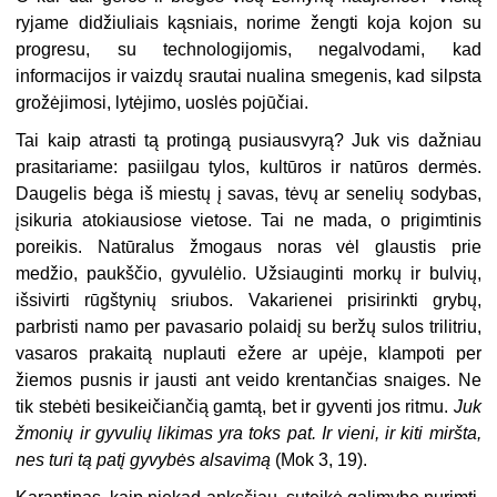
ryjame didžiuliais kąsniais, norime žengti koja kojon su
progresu, su technologijomis, negalvodami, kad
informacijos ir vaizdų srautai nualina smegenis, kad silpsta
grožėjimosi, lytėjimo, uoslės pojūčiai.
Tai kaip atrasti tą protingą pusiausvyrą? Juk vis dažniau
prasitariame: pasiilgau tylos, kultūros ir natūros dermės.
Daugelis bėga iš miestų į savas, tėvų ar senelių sodybas,
įsikuria atokiausiose vietose. Tai ne mada, o prigimtinis
poreikis. Natūralus žmogaus noras vėl glaustis prie
medžio, paukščio, gyvulėlio. Užsiauginti morkų ir bulvių,
išsivirti rūgštynių sriubos. Vakarienei prisirinkti grybų,
parbristi namo per pavasario polaidį su beržų sulos trilitriu,
vasaros prakaitą nuplauti ežere ar upėje, klampoti per
žiemos pusnis ir jausti ant veido krentančias snaiges. Ne
tik stebėti besikeičiančią gamtą, bet ir gyventi jos ritmu.
Juk
žmonių ir gyvulių likimas yra toks pat. Ir vieni, ir kiti miršta,
nes turi tą patį gyvybės alsavimą
(Mok 3, 19).