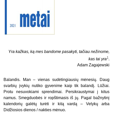
Yra kažkas, ką mes bandome pasakyti, tačiau nežinome,
1
kas tai yra
.
Adam Zagajewski
Balandis. Man – vienas sudėtingiausių mėnesių. Daug
svarbių įvykių nutiko gyvenime kaip tik balandį. Lūžiai.
Protu nesuvokiami sprendimai. Persikraustymai į kitus
namus. Smegduobės ir ropštimasis iš jų. Pagal bažnytinį
kalendorių galėtų turėti ir kitą vardą – Velykų arba
Didžiosios dienos / nakties mėnuo.