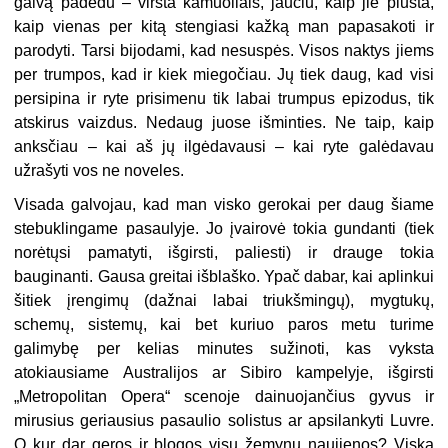
galvą padedu – virsta kamuoliais, jaučiu, kaip jie plūsta,
kaip vienas per kitą stengiasi kažką man papasakoti ir
parodyti. Tarsi bijodami, kad nesuspės. Visos naktys jiems
per trumpos, kad ir kiek miegočiau. Jų tiek daug, kad visi
persipina ir ryte prisimenu tik labai trumpus epizodus, tik
atskirus vaizdus. Nedaug juose išminties. Ne taip, kaip
anksčiau – kai aš jų ilgėdavausi – kai ryte galėdavau
užrašyti vos ne noveles.
Visada galvojau, kad man visko gerokai per daug šiame
stebuklingame pasaulyje. Jo įvairovė tokia gundanti (tiek
norėtųsi pamatyti, išgirsti, paliesti) ir drauge tokia
bauginanti. Gausa greitai išblaško. Ypač dabar, kai aplinkui
šitiek įrengimų (dažnai labai triukšmingų), mygtukų,
schemų, sistemų, kai bet kuriuo paros metu turime
galimybę per kelias minutes sužinoti, kas vyksta
atokiausiame Australijos ar Sibiro kampelyje, išgirsti
„Metropolitan Opera“ scenoje dainuojančius gyvus ir
mirusius geriausius pasaulio solistus ar apsilankyti Luvre.
O kur dar geros ir blogos visų žemynų naujienos? Viską