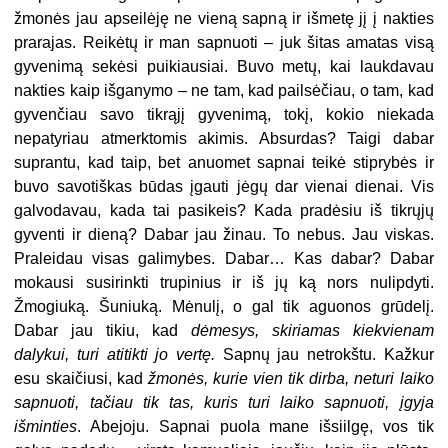
žmonės jau apseilėję ne vieną sapną ir išmetę jį į nakties
prarajas. Reikėtų ir man sapnuoti – juk šitas amatas visą
gyvenimą sekėsi puikiausiai. Buvo metų, kai laukdavau
nakties kaip išganymo – ne tam, kad pailsėčiau, o tam, kad
gyvenčiau savo tikrąjį gyvenimą, tokį, kokio niekada
nepatyriau atmerktomis akimis. Absurdas? Taigi dabar
suprantu, kad taip, bet anuomet sapnai teikė stiprybės ir
buvo savotiškas būdas įgauti jėgų dar vienai dienai. Vis
galvodavau, kada tai pasikeis? Kada pradėsiu iš tikrųjų
gyventi ir dieną? Dabar jau žinau. To nebus. Jau viskas.
Praleidau visas galimybes. Dabar… Kas dabar? Dabar
mokausi susirinkti trupinius ir iš jų ką nors nulipdyti.
Žmogiuką. Šuniuką. Mėnulį, o gal tik aguonos grūdelį.
Dabar jau tikiu, kad
dėmesys, skiriamas kiekvienam
dalykui, turi atitikti jo vertę.
Sapnų jau netrokštu. Kažkur
esu skaičiusi, kad
žmonės, kurie vien tik dirba, neturi laiko
sapnuoti, tačiau tik tas, kuris turi laiko sapnuoti, įgyja
išminties
. Abejoju. Sapnai
puola mane išsiilgę, vos tik