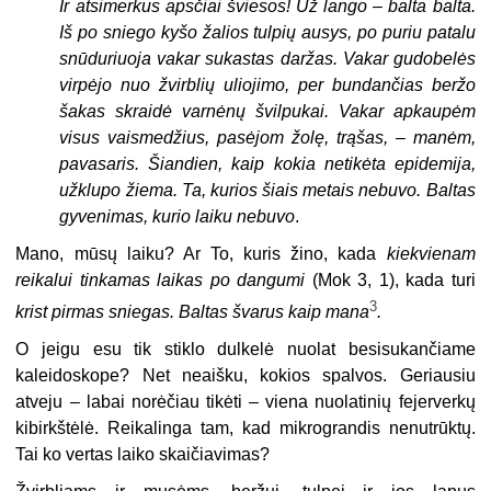
Ir atsimerkus apsčiai šviesos! Už lango – balta balta.
Iš po sniego kyšo žalios tulpių ausys, po puriu patalu
snūduriuoja vakar sukastas daržas. Vakar gudobelės
virpėjo nuo žvirblių uliojimo, per bundančias beržo
šakas skraidė varnėnų švilpukai. Vakar apkaupėm
visus vaismedžius, pasėjom žolę, trąšas, – manėm,
pavasaris. Šiandien, kaip kokia netikėta epidemija,
užklupo žiema. Ta, kurios šiais metais nebuvo. Baltas
gyvenimas, kurio laiku nebuvo
.
Mano, mūsų laiku? Ar To, kuris žino
, kada
kiekvienam
reikalui tinkamas laikas po dangumi
(Mok 3, 1), k
ada turi
3
krist
pirmas sniegas. Baltas švarus kaip
mana
.
O jeigu esu tik stiklo dulkelė nuolat besisukančiame
kaleidoskope? Net neaišku, kokios spalvos. Geriausiu
atveju – labai norėčiau tikėti – viena nuolatinių fejerverkų
kibirkštėlė. Reikalinga tam, kad mikrograndis nenutrūktų.
Tai ko vertas laiko skaičiavimas?