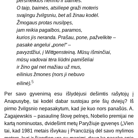
persmelktos nerimo ir baimės.
O taip, baimės, atsiliepė graži moteris
svajingu žvilgsniu, bet aš žinau kodėl.
Žmogaus protas nusilpęs,
jam reikia pagalbos, paramos,
kurios jis neranda. Prašau, pone, pažvelkite –
pasakė angelui „pone!“ –
pavyzdžiui, į Wittgensteiną. Mūsų išminčiai,
mūsų vadovai tėra liūdni pamišėliai
ir žino gal net mažiau už mus,
eilinius žmones (nors ji nebuvo
5
eilinė).
Per savo gyvenimą esu išlydėjusi dešimtis rašytojų į
Anapusybę, tai kodėl dabar sustojau prie šių dviejų? Iš
pirmo žvilgsnio nepasakytum, kad jie kuo nors panašūs.
A.
Zagajewskis –
pasaulinę šlovę pelnęs,
Nobelio premijai ne
kartą nominuotas,
dvidešimt metų Paryžiuje
gyvenęs
(„
Vien
tai, kad 1981 metais išvykau į Prancūziją dėl savo mylimos