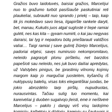
Gražios buvo laidotuvės, baisiai gražios, Marcelijui
nuo to gražumo turbūt pasišiaušė paskutiniai reti
plaukeliai, subraukti nuo sprando į priekį – taip, kaip
tik jis mokėdavo savo liesa, ilgapiršte rankele daryti,
bet, manau, Kukutis juos atgal suglostė ir liepė ramiai
gulėti, nes kas kita – gyvam numirti, o kai jau negyvas
dairaisi, tai lyg ir nepadoru būtų prieštarauti valdžios
valiai… Taigi ramiai į save gulintį žiūrėjo Marcelijus,
padoriai elgėsi, savęs numirusio nekompromitavo,
neleido pagrasyti plonu piršteliu, net barzdos
papešioti sau neleido, nes juk buvo dailiai aprėdytas,
už Valstybės pinigus, be įprastinių vilnonių kojinių
margom kaip jo margučiai juostelėm, kyšančių iš
nuklypusių batelių, visas toks elegantiškai juodas, be
jokio abrozdėlio tarp pirštų, nupudruotas,
nurausvintas. Tačiau sulig tuo momentu, kai
kareivėliai jį duobėn sugalvojo įleisti, ėmė ir neištvėrė
Marcelijus – pakilo į dangų virš visų laidojimo
komisijų, kalbėtojų ir dūdorių, kareivių su šautuvais ir