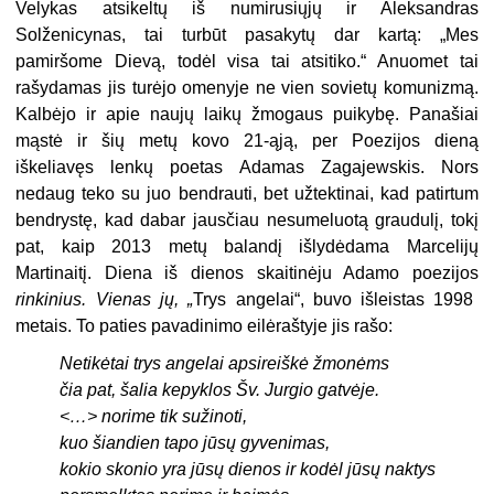
Velykas atsikeltų iš numirusiųjų ir Aleksandras
Solženicynas, tai turbūt pasakytų dar kartą: „Mes
pamiršome Dievą, todėl visa tai atsitiko.“ Anuomet tai
rašydamas jis turėjo omenyje ne vien sovietų komunizmą.
Kalbėjo ir apie naujų laikų žmogaus puikybę. Panašiai
mąstė ir šių metų kovo 21-ąją, per Poezijos dieną
iškeliavęs lenkų poetas Adamas Zagajewskis. Nors
nedaug teko su juo bendrauti, bet užtektinai, kad patirtum
bendrystę, kad dabar jausčiau nesumeluotą graudulį, tokį
pat, kaip 2013 metų balandį išlydėdama Marcelijų
Martinaitį. Diena iš dienos skaitinėju Adamo poezijos
rinkinius. Vienas jų, „
Trys angelai“,
buvo išleistas 1998
metais. To paties pavadinimo eilėraštyje jis rašo:
Netikėtai trys angelai apsireiškė žmonėms
čia pat, šalia kepyklos Šv. Jurgio gatvėje.
<…> norime tik sužinoti,
kuo šiandien tapo jūsų gyvenimas,
kokio skonio yra jūsų dienos ir kodėl jūsų naktys