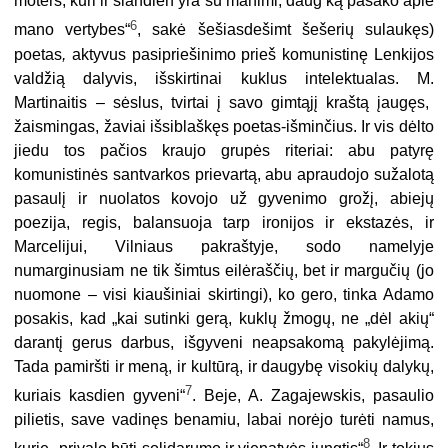
moters, kuri ir šiandien yra su manimi, daug ką pasako apie
6
mano vertybes
“
, sakė šešiasdešimt šešerių sulaukęs)
poetas
,
aktyvus pasipriešinimo prieš komunistinę Lenkijos
valdžią dalyvis, išskirtinai kuklus intelektualas.
M.
Martinaitis – sėslus, tvirtai į savo gimtąjį kraštą įaugęs,
žaismingas, žaviai išsiblaškęs
poetas-
išminčius. Ir vis dėlto
jiedu tos pačios kraujo grupės riteriai: abu patyrę
komunistinės santvarkos prievartą, abu apraudojo sužalotą
pasaulį ir nuolatos kovojo už gyvenimo grožį, abiejų
poezija, regis, balansuoja tarp ironijos ir ekstazės, ir
Marcelijui,
Vilniaus pakraštyje, sodo namelyje
numarginusiam ne tik šimtus eilėraščių, bet ir margučių (jo
nuomone – visi kiaušiniai skirtingi),
ko gero, tinka Adamo
posakis, kad „kai sutinki gerą, kuklų žmogų, ne „dėl akių“
darantį gerus darbus, išgyveni neapsakomą pakylėjimą.
Tada pamiršti ir meną, ir kultūrą, ir daugybę visokių dalykų,
7
kuriais kasdien gyveni“
. Beje, A. Zagajewskis, pasaulio
pilietis, save vadinęs benamiu, labai norėjo turėti namus,
8