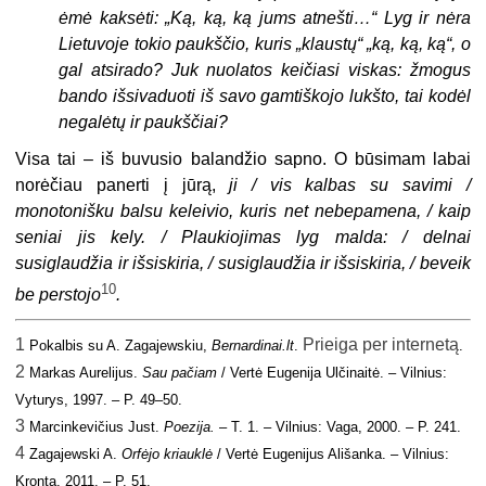
ėmė kaksėti: „Ką, ką, ką jums atnešti…“ Lyg ir nėra
Lietuvoje tokio paukščio, kuris „klaustų“ „ką, ką, ką“, o
gal atsirado? Juk nuolatos keičiasi viskas: žmogus
bando išsivaduoti iš savo gamtiškojo lukšto, tai kodėl
negalėtų ir paukščiai?
Visa tai – iš buvusio balandžio sapno. O būsimam labai
norėčiau panerti į jūrą,
ji / vis kalbas su savimi /
monotonišku balsu keleivio, kuris net nebepamena, / kaip
seniai jis kely. / Plaukiojimas lyg malda: / delnai
susiglaudžia ir išsiskiria, / susiglaudžia ir išsiskiria, / beveik
10
be perstojo
.
1
Prieiga per internetą
Pokalbis su A. Zagajewskiu,
Bernardinai.lt
.
.
2
Markas Aurelijus
.
Sau pačiam
/ Vertė Eugenija Ulčinaitė. – Vilnius:
Vyturys, 1997. – P. 49–50.
3
Marcinkevičius Just
.
Poezija.
– T. 1. – Vilnius: Vaga, 2000. – P. 241.
4
Zagajewski
A
.
Orfėjo kriauklė
/ Vertė Eugenijus Ališanka. – Vilnius:
Kronta, 2011. – P. 51.