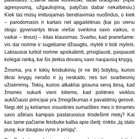
agresyvumą, užgauliojimą, patyčias dabar nekalbėsiu.)
Kiek tas mūsų imituojamas bendravimas nuoširdus, o kiek
– parodomasis ir kartais net apgailėtinas (kai po vienu
stogu gyvenantys tėvai viešai sveikina savo vaikus, o
vaikai – tėvus) – kitas klausimas. Svarbu, kad pranešame:
vis dar norime ir sugebame džiaugtis, mylėti ir būti mylimi.
Labiausiai turbūt norime apsikabinti, prisiglausti, paspausti
kolegai ranką, kai šis įteikia dovanų savo naujausią knygą.
Žinoma, yra ir tokių feisbukinių (ir ne tik) būtybių, kurios
tikrai knygų nerašo ir jų neskaito, nes turi svarbesnių
užsiėmimų. Tokių, kurios atkakliai griauna seną tiesą, kad
žmonės sukurti vieni kitiems, kad politinės veiklos
aukščiausi principai yra žmogiškumas ir pavaldinių gerovė.
Negi dėl jų keliamos visuotinės sumaišties mes ir trinamės
savo aštriais kampais pastaruosius trisdešimt metų? Kai
kas tame pačiame feisbuke kalba apie išeitį: rinktis „
tą stalo
pusę, kur daugiau vyno ir pinigų“.