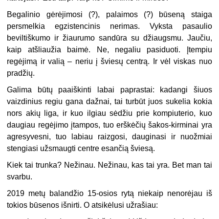
Begalinio gėrėjimosi (?), palaimos (?) būseną staiga
persmelkia egzistencinis nerimas. V
yksta
pasaulio
beviltiškumo ir žiaurumo sandūra su džiaugsmu.
Jaučiu,
kaip atšliaužia baimė. Ne, negaliu pasiduoti. Įtempiu
regėjimą ir valią – neriu į šviesų centrą. Ir vėl viskas nuo
pradžių.
Galima būtų paaiškinti labai paprastai: kadangi šiuos
vaizdinius regiu gana dažnai, tai turbūt juos sukelia kokia
nors akių liga, ir kuo ilgiau sėdžiu prie kompiuterio, kuo
daugiau regėjimo įtampos, tuo erškėčių šakos-kirminai yra
agresyvesni, tuo labiau raizgosi, dauginasi ir nuožmiai
stengiasi užsmaugti centre esančią šviesą.
Kiek tai trunka? Nežinau. Nežinau, kas tai yra. Bet man tai
svarbu.
2019 metų balandžio 15-osios rytą niekaip nenorėjau iš
tokios būsenos išnirti. O atsikėlusi užrašiau: