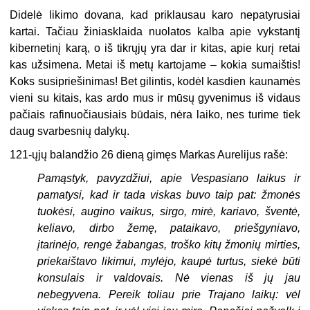
Didelė likimo dovana, kad priklausau karo nepatyrusiai
kartai. Tačiau žiniasklaida nuolatos kalba apie vykstantį
kibernetinį karą, o iš tikrųjų yra dar ir kitas, apie kurį retai
kas užsimena. Metai iš metų kartojame – kokia sumaištis!
Koks susipriešinimas! Bet gilintis, kodėl kasdien kaunamės
vieni su kitais, kas ardo mus ir mūsų gyvenimus iš vidaus
pačiais rafinuočiausiais būdais, nėra laiko, nes turime tiek
daug svarbesnių dalykų.
121-ųjų balandžio 26 dieną
gimęs Markas Aurelijus rašė:
Pamąstyk, pavyzdžiui, apie Vespasiano laikus ir
pamatysi, kad ir tada viskas buvo taip pat: žmonės
tuokėsi, augino vaikus, sirgo, mirė, kariavo, šventė,
keliavo, dirbo žemę, pataikavo, priešgyniavo,
įtarinėjo, rengė žabangas, troško kitų žmonių mirties,
priekaištavo likimui, mylėjo, kaupė turtus, siekė būti
konsulais ir valdovais. Nė vienas iš jų jau
nebegyvena. Pereik toliau prie Trajano laikų: vėl