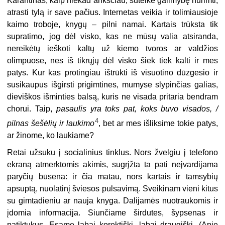
Karantinas, kaip niekad anksčiau, suteikė galimybę nurimti,
atrasti tylą ir save pačius. Internetas veikia ir tolimiausioje
kaimo troboje, knygų – pilni namai. Kartais trūksta tik
supratimo, jog dėl visko, kas ne mūsų valia atsiranda,
nereikėtų ieškoti kaltų už kiemo tvoros ar valdžios
olimpuose, nes iš tikrųjų dėl visko šiek tiek kalti ir mes
patys. Kur kas protingiau ištrūkti iš visuotino dūzgesio ir
susikaupus išgirsti prigimtines, mumyse slypinčias galias,
dieviškos išminties balsą, kuris ne visada pritaria bendram
chorui. Taip,
pasaulis yra toks pat, koks buvo visados, /
4
pilnas šešėlių ir laukimo
, bet ar mes išliksime tokie patys,
ar žinome, ko laukiame?
Retai užsuku į socialinius tinklus. Nors žvelgiu į telefono
ekraną atmerktomis akimis, sugrįžta ta pati neįvardijama
paryčių būsena: ir čia matau, nors kartais ir tamsybių
apsuptą, nuolatinį šviesos pulsavimą. Sveikinam vieni kitus
su gimtadieniu ar nauja knyga. Dalijamės nuotraukomis ir
įdomia informacija. Siunčiame širdutes, šypsenas ir
patiktukus. Esame labai korektiški, labai draugiški. (Apie