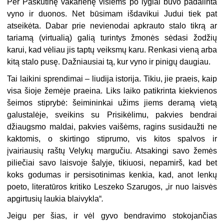
Per Paskutinę vakarienę visiems po lygiai buvo padalinta
vyno ir duonos. Net būsimam išdavikui Judui tiek pat
atseikėta. Dabar prie nevienodai apkrauto stalo tikrą ar
tariamą (virtualią) galią turintys žmonės sėdasi žodžių
karui, kad vėliau jis taptų veiksmų karu. Renkasi vieną arba
kitą stalo pusę. Dažniausiai tą, kur vyno ir pinigų daugiau.
Tai laikini sprendimai – liudija istorija. Tikiu, jie praeis, kaip
visa šioje žemėje praeina. Liks laiko patikrinta kiekvienos
šeimos stiprybė:
šeimininkai užims jiems deramą vietą
galustalėje, sveikins su Prisikėlimu, pakvies bendrai
džiaugsmo maldai, pakvies vaišėms, ragins susidaužti ne
kaktomis, o skirtingo stiprumo, vis kitos spalvos ir
įvairiausių raštų Velykų margučiu. Atsakingi savo žemės
piliečiai savo laisvoje šalyje, tikiuosi, nepamirš, kad bet
koks godumas ir persisotinimas kenkia, kad, anot lenkų
poeto, literatūros kritiko
Leszeko Szarugos, „ir nuo laisvės
apgirtusių laukia blaivykla“
.
Jeigu per šias, ir vėl gyvo bendravimo stokojančias