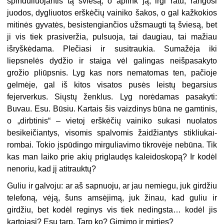
spinduliuojantis tą šviesą, o aplink ją, irgi ratu, rangosi
juodos, dygliuotos erškėčių vainiko šakos, o gal kažkokios
mitinės gyvatės, besistengiančios užsmaugti tą šviesą, bet
ji vis tiek prasiveržia, pulsuoja, tai daugiau, tai mažiau
išryškėdama. Plečiasi ir susitraukia. Sumažėja iki
liepsnelės dydžio ir staiga vėl galingas neišpasakyto
grožio pliūpsnis. Lyg kas nors nematomas ten, pačioje
gelmėje, gal iš kitos visatos pusės leistų begarsius
fejerverkus. Siųstų ženklus. Lyg norėdamas pasakyti:
Buvau. Esu. Būsiu. Kartais šis vaizdinys būna ne gamtinis,
o „dirbtinis“ – vietoj erškėčių vainiko sukasi nuolatos
besikeičiantys, visomis spalvomis žaidžiantys stikliukai-
rombai. Tokio įspūdingo mirguliavimo tikrovėje nebūna. Tik
kas man laiko prie akių priglaudęs kaleidoskopą? Ir kodėl
nenoriu, kad jį atitrauktų?
Guliu ir galvoju: ar aš sapnuoju, ar jau nemiegu, juk girdžiu
telefoną, vėją, šuns amsėjimą, juk žinau, kad guliu ir
girdžiu, bet kodėl reginys vis tiek nedingsta… kodėl jis
kartojasi? Esu tarp. Tarp ko? Gimimo ir mirties?