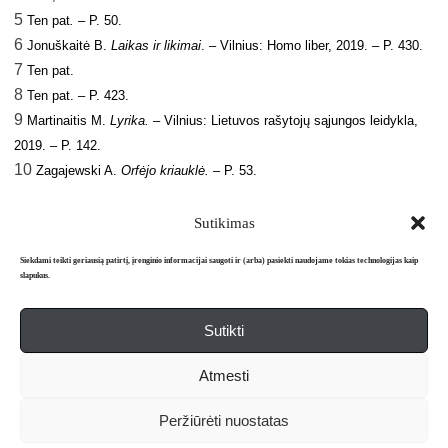
5
Ten pat
. –
P. 50.
6
Jonuškaitė B
.
Laikas ir likimai
. – Vilnius:
Homo liber, 2019. – P. 430.
7
Ten pat.
8
Ten pat. – P. 423.
9
Martinaitis M.
Lyrika.
– Vilnius: Lietuvos rašytojų sąjungos leidykla,
2019. – P. 142.
10
Zagajewski A
.
Orfėjo kriauklė.
– P.
53.
Sutikimas
Siekdami teikti geriausią patirtį, įrenginio informacijai saugoti ir (arba) pasiekti naudojame tokias technologijas kaip
slapukus.
Sutikti
Apie mus
Redakcija
Prenumerata
Atmesti
Literatūros mėnraštis „Metai“ © 2026. Leidžiamas nuo 1991 m.
Peržiūrėti nuostatas