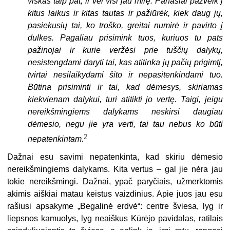
viskas taip pat, ir vėl visi jau mirę. Panašiai pažvelk į
kitus laikus ir kitas tautas ir pažiūrėk, kiek daug jų,
pasiekusių tai, ko troško, greitai numirė ir pavirto į
dulkes. Pagaliau prisimink tuos, kuriuos tu pats
pažinojai ir kurie veržėsi prie tuščių dalykų,
nesistengdami daryti tai, kas atitinka jų pačių prigimtį,
tvirtai nesilaikydami šito ir nepasitenkindami tuo.
Būtina prisiminti ir tai, kad dėmesys, skiriamas
kiekvienam dalykui, turi atitikti jo vertę. Taigi, jeigu
nereikšmingiems dalykams neskirsi daugiau
dėmesio, negu jie yra verti, tai tau nebus ko būti
2
nepatenkintam.
Dažnai esu savimi nepatenkinta, kad skiriu dėmesio
nereikšmingiems dalykams. Kita vertus – gal jie nėra jau
tokie nereikšmingi. Dažnai, ypač paryčiais, užmerktomis
akimis aiškiai matau keistus vaizdinius. Apie juos jau esu
rašiusi apsakyme „Begalinė erdvė“: centre šviesa, lyg ir
liepsnos kamuolys, lyg neaiškus Kūrėjo pavidalas, ratilais