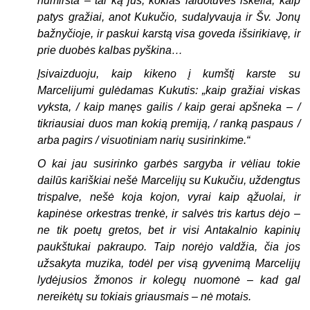
numiršta – tai ką jūs, kokias laidotuves iškelia, kaip
patys gražiai, anot Kukučio, sudalyvauja ir Šv. Jonų
bažnyčioje, ir paskui karstą visa goveda išsirikiavę, ir
prie duobės kalbas pyškina…
Įsivaizduoju, kaip kikeno į kumštį karste su
Marcelijumi gulėdamas Kukutis: „kaip gražiai viskas
vyksta, / kaip manęs gailis / kaip gerai apšneka – /
tikriausiai duos man kokią premiją, / ranką paspaus /
arba pagirs / visuotiniam narių susirinkime.“
O kai jau susirinko garbės sargyba ir vėliau tokie
dailūs kariškiai nešė Marcelijų su Kukučiu, uždengtus
trispalve, nešė koja kojon, vyrai kaip ąžuolai, ir
kapinėse orkestras trenkė, ir salvės tris kartus dėjo –
ne tik poetų gretos, bet ir visi Antakalnio kapinių
paukštukai pakraupo. Taip norėjo valdžia, čia jos
užsakyta muzika, todėl per visą gyvenimą Marcelijų
lydėjusios žmonos ir kolegų nuomonė – kad gal
nereikėtų su tokiais griausmais – nė motais.