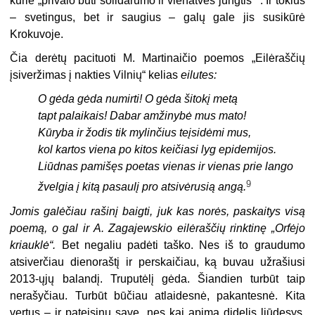
kurie „
privalo būti solidarumo ir vienatvės jungtis“
. Ir tokius
– svetingus, bet ir saugius – galų gale jis susikūrė
Krokuvoje.
Čia derėtų pacituoti M. Martinaičio poemos „Eilėraščių
įsiveržimas į nakties Vilnių“ kelias
eilutes:
O gėda gėda numirti! O gėda šitokį metą
tapt palaikais! Dabar amžinybė mus mato!
Kūryba ir žodis tik mylinčius teįsidėmi mus,
kol kartos viena po kitos keičiasi lyg epidemijos.
Liūdnas pamišęs poetas vienas ir vienas prie lango
9
žvelgia į kitą pasaulį pro atsivėrusią angą.
Jomis galėčiau rašinį baigti, juk kas norės, paskaitys visą
poemą, o gal ir A. Zagajewskio eilėraščių rinktinę „Orfėjo
kriauklė“.
Bet negaliu padėti taško. Nes iš to graudumo
atsiverčiau dienoraštį ir perskaičiau, ką buvau užrašiusi
2013-ųjų balandį. Truputėlį gėda. Šiandien turbūt taip
nerašyčiau. Turbūt būčiau atlaidesnė, pakantesnė. Kita
vertus – ir pateisinu save, nes kai apima didelis liūdesys,