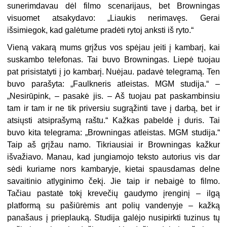
sunerimdavau dėl filmo scenarijaus, bet Browningas
visuomet atsakydavo: „Liaukis nerimavęs. Gerai
išsimiegok, kad galėtume pradėti rytoj anksti iš ryto.“
Vieną vakarą mums grįžus vos spėjau įeiti į kambarį, kai
suskambo telefonas. Tai buvo Browningas. Liepė tuojau
pat prisistatyti į jo kambarį. Nuėjau. padavė telegramą. Ten
buvo parašyta: „Faulkneris atleistas. MGM studija.“ –
„Nesirūpink, – pasakė jis. – Aš tuojau pat paskambinsiu
tam ir tam ir ne tik priversiu sugrąžinti tave į darbą, bet ir
atsiųsti atsiprašymą raštu.“ Kažkas pabeldė į duris. Tai
buvo kita telegrama: „Browningas atleistas. MGM studija.“
Taip aš grįžau namo. Tikriausiai ir Browningas kažkur
išvažiavo. Manau, kad jungiamojo teksto autorius vis dar
sėdi kuriame nors kambaryje, kietai spausdamas delne
savaitinio atlyginimo čekį. Jie taip ir nebaigė to filmo.
Tačiau pastatė tokį krevečių gaudymo įrenginį – ilgą
platformą su pašiūrėmis ant polių vandenyje – kažką
panašaus į prieplauką. Studija galėjo nusipirkti tuzinus tų