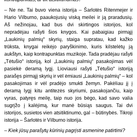
– Ne ne. Tai buvo viena istorija – Šarlotės Ritenmejer ir
Hario Vilburno, paaukojusių viską meilei ir ją praradusių.
Aš nežinojau, kad bus dvi skirtingos istorijos, kol
nepradėjau rašyti šios knygos. Kai pabaigiau pirmąjį
„Laukinių palmių“ skyrių, staiga supratau, kad kažko
trūksta, knygai reikėjo paryškinimo, kuris kilstelėtų ją
aukštyn, kaip kontrapunktas muzikoje. Tada pradėjau rašyti
„Tėtušio“ istoriją, kol „Laukinių palmių“ pasakojimas vėl
pasiekė deramą lygį. Lioviausi rašyti „Tėtušio“ istoriją
parašęs pirmąjį skyrių ir vėl ėmiausi „Laukinių palmių“ – kol
pasakojimas ir vėl pradėjo smukti žemyn. Pakėliau jį į
deramą lygį kitu antitezės skyriumi, pasakojančiu, kaip
vyras, patyręs meilę, taip nuo jos bėgo, kad savo valia
sugrįžo į kalėjimą, kur manė būsiąs saugus. Tai dvi
istorijos, susietos vien atsitiktinumo, gal – būtinybės. Tikroji
istorija – Šarlotės ir Vilburno istorija.
–
Kiek jūsų parašytų kūrinių pagrįsti asmenine patirtimi?