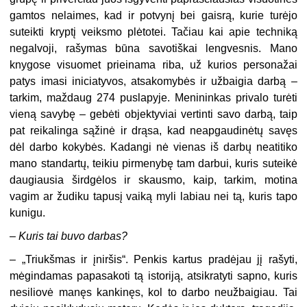
gamtos nelaimes, kad ir potvynį bei gaisrą, kurie turėjo
suteikti kryptį veiksmo plėtotei. Tačiau kai apie techniką
negalvoji, rašymas būna savotiškai lengvesnis. Mano
knygose visuomet prieinama riba, už kurios personažai
patys imasi iniciatyvos, atsakomybės ir užbaigia darbą –
tarkim, maždaug 274 puslapyje. Menininkas privalo turėti
vieną savybę – gebėti objektyviai vertinti savo darbą, taip
pat reikalinga sąžinė ir drąsa, kad neapgaudinėtų savęs
dėl darbo kokybės. Kadangi nė vienas iš darbų neatitiko
mano standartų, teikiu pirmenybę tam darbui, kuris suteikė
daugiausia širdgėlos ir skausmo, kaip, tarkim, motina
vagim ar žudiku tapusį vaiką myli labiau nei tą, kuris tapo
kunigu.
–
Kuris tai buvo darbas?
– „Triukšmas ir įniršis“. Penkis kartus pradėjau jį rašyti,
mėgindamas papasakoti tą istoriją, atsikratyti sapno, kuris
nesiliovė manęs kankinęs, kol to darbo neužbaigiau. Tai