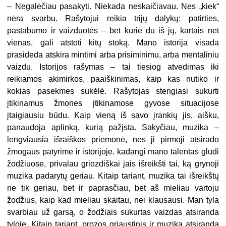
– Negalėčiau pasakyti. Niekada neskaičiavau. Nes „kiek“
nėra svarbu. Rašytojui reikia trijų dalykų: patirties,
pastabumo ir vaizduotės – bet kurie du iš jų, kartais net
vienas, gali atstoti kitų stoką. Mano istorija visada
prasideda atskira mintimi arba prisiminimu, arba mentaliniu
vaizdu. Istorijos rašymas – tai tiesiog atvedimas iki
reikiamos akimirkos, paaiškinimas, kaip kas nutiko ir
kokias pasekmes sukėlė. Rašytojas stengiasi sukurti
įtikinamus žmones įtikinamose gyvose situacijose
įtaigiausiu būdu. Kaip vieną iš savo įrankių jis, aišku,
panaudoja aplinką, kurią pažįsta. Sakyčiau, muzika –
lengviausia išraiškos priemonė, nes ji pirmoji atsirado
žmogaus patyrime ir istorijoje. kadangi mano talentas glūdi
žodžiuose, privalau griozdiškai jais išreikšti tai, ką grynoji
muzika padarytų geriau. Kitaip tariant, muzika tai išreikštų
ne tik geriau, bet ir paprasčiau, bet aš mieliau vartoju
žodžius, kaip kad mieliau skaitau, nei klausausi. Man tyla
svarbiau už garsą, o žodžiais sukurtas vaizdas atsiranda
tyloje. Kitaip tariant, prozos griaustinis ir muzika atsiranda