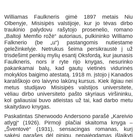
Williamas Faulkneris gimė 1897 metais Niu
Olbenyje, Misisipės valstijoje, kur jo tėvas dirbo
traukinio palydovu rašytojo prosenelio, romano
„Baltoji Memfio rožė“ autoriaus, pulkininko Williamo
Falknerio (be „u“) pastangomis nutiestame
geležinkelyje. Netrukus šeima persikraustė į už
trisdešimt penkių mylių esantį Oksfordą, kur jaunasis
Faulkneris, nors ir ryte rijo knygas, nesurinko
pakankamai balų, kad gautų vietinės vidurinės
mokyklos baigimo atestatą. 1918 m. įstojo į Kanados
karališkojo oro laivyno lakūnų kursus. Kiek ilgiau nei
metus studijavo Misisipės valstijos universitete,
vėliau dirbo universiteto pašto skyriaus viršininku,
kol galiausiai buvo atleistas už tai, kad darbo metu
skaitydavo knygas.
Paskatintas Sherwoodo Andersono parašė „Kareivio
atlygį“ (1926). Pirmoji plačiai skaitoma knyga –
„Šventovė“ (1931), sensacingas romanas, kurį
sakėsi parašęs dėl pinigų, nepajėgdamas išlaikyti