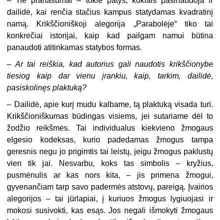
– Tie pranašumai – tokie patys, kokiais pasinaudoja ir
dailidė, kai renčia stačius kampus statydamas kvadratinį
namą. Krikščioniškoji alegorija „Parabolėje“ tiko tai
konkrečiai istorijai, kaip kad pailgam namui būtina
panaudoti atitinkamas statybos formas.
–
Ar tai reiškia, kad autorius gali naudotis krikščionybe
tiesiog kaip dar vienu įrankiu, kaip, tarkim, dailidė,
pasiskolinęs plaktuką?
– Dailidė, apie kurį mudu kalbame, tą plaktuką visada turi.
Krikščioniškumas būdingas visiems, jei sutariame dėl to
žodžio reikšmės. Tai individualus kiekvieno žmogaus
elgesio kodeksas, kurio padedamas žmogus tampa
geresnis negu jo prigimtis tai leistų, jeigu žmogus paklustų
vien tik jai. Nesvarbu, koks tas simbolis – kryžius,
pusmėnulis ar kas nors kita, – jis primena žmogui,
gyvenančiam tarp savo padermės atstovų, pareigą. Įvairios
alegorijos – tai jūrlapiai, į kuriuos žmogus lygiuojasi ir
mokosi susivokti, kas esąs. Jos negali išmokyti žmogaus