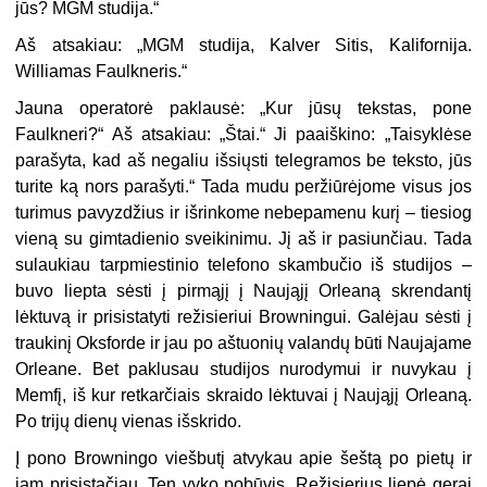
jūs? MGM studija.“
Aš atsakiau: „MGM studija, Kalver Sitis, Kalifornija.
Williamas Faulkneris.“
Jauna operatorė paklausė: „Kur jūsų tekstas, pone
Faulkneri?“ Aš atsakiau: „Štai.“ Ji paaiškino: „Taisyklėse
parašyta, kad aš negaliu išsiųsti telegramos be teksto, jūs
turite ką nors parašyti.“ Tada mudu peržiūrėjome visus jos
turimus pavyzdžius ir išrinkome nebepamenu kurį – tiesiog
vieną su gimtadienio sveikinimu. Jį aš ir pasiunčiau. Tada
sulaukiau tarpmiestinio telefono skambučio iš studijos –
buvo liepta sėsti į pirmąjį į Naująjį Orleaną skrendantį
lėktuvą ir prisistatyti režisieriui Browningui. Galėjau sėsti į
traukinį Oksforde ir jau po aštuonių valandų būti Naujajame
Orleane. Bet paklusau studijos nurodymui ir nuvykau į
Memfį, iš kur retkarčiais skraido lėktuvai į Naująjį Orleaną.
Po trijų dienų vienas išskrido.
Į pono Browningo viešbutį atvykau apie šeštą po pietų ir
jam prisistačiau. Ten vyko pobūvis. Režisierius liepė gerai