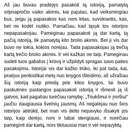
Aš jau buvau pradėjęs pasakoti tą istoriją, pamatytą
silpnapročio vaiko akimis, kai pajutau, kad veiksmingiau
bus, jeigu ją papasakos kas nors kitas, suvokiantis, kas,
bet ne kodėl nutiko. Pamačiau, kad tąsyk tos istorijos
nepapasakojau. Pamėginau papasakoti ją dar kartą, tą
pačią istoriją, tik pamatytą kito brolio akimis. Bet ji vis dar
buvo ne tokia, kokios norėjau. Tada papasakojau ją trečią
kartą trečio brolio akimis. Ir vėl kažkas ne taip. Pamėginau
sudėti tuos gabalus į krūvą ir užpildyti spragas savo paties
pasakojimu. Istorijai vis dar kažko trūko, iki pat tada, kai,
praėjus penkiolikai metų nuo knygos išleidimo, aš užrašiau
šią istoriją kaip priedą prie kitos knygos, tai buvo
paskutinės pastangos papasakoti istoriją ir išmesti ją iš
galvos, kad pagaliau turėčiau ramybę. „Triukšmui ir įniršiui“
jaučiu daugiausia švelnių jausmų. Aš negalėjau nuo šios
istorijos atitrūkti, bet man vis dėlto nepavyko išsakyti jos
taip, kaip derėjo, nors ir labai stengiausi, ir norėčiau
pamėginti dar kartą, nors tikriausiai man ir vėl nepavyktų.