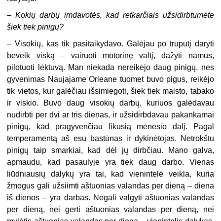
–
Kokių darbų imdavotės, kad retkarčiais užsidirbtumėte
šiek tiek pinigų?
– Visokių, kas tik pasitaikydavo. Galėjau po truputį daryti
beveik viską – vairuoti motorinę valtį, dažyti namus,
pilotuoti lėktuvą. Man niekada nereikėjo daug pinigų, nes
gyvenimas Naujajame Orleane tuomet buvo pigus, reikėjo
tik vietos, kur galėčiau išsimiegoti, šiek tiek maisto, tabako
ir viskio. Buvo daug visokių darbų, kuriuos galėdavau
nudirbti per dvi ar tris dienas, ir užsidirbdavau pakankamai
pinigų, kad pragyvenčiau likusią mėnesio dalį. Pagal
temperamentą aš esu bastūnas ir dykinėtojas. Netrokštu
pinigų taip smarkiai, kad dėl jų dirbčiau. Mano galva,
apmaudu, kad pasaulyje yra tiek daug darbo. Vienas
liūdniausių dalykų yra tai, kad vienintelė veikla, kuria
žmogus gali užsiimti aštuonias valandas per dieną – diena
iš dienos – yra darbas. Negali valgyti aštuonias valandas
per dieną, nei gerti aštuonias valandas per dieną, nei