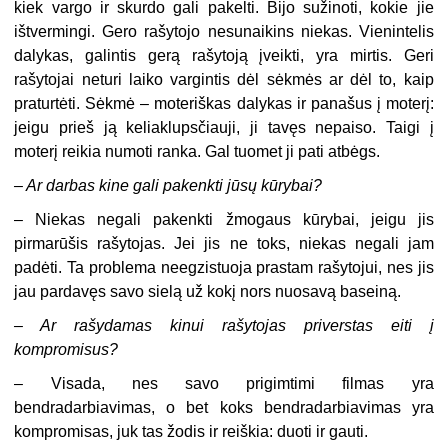
kiek vargo ir skurdo gali pakelti. Bijo sužinoti, kokie jie
ištvermingi. Gero rašytojo nesunaikins niekas. Vienintelis
dalykas, galintis gerą rašytoją įveikti, yra mirtis. Geri
rašytojai neturi laiko vargintis dėl sėkmės ar dėl to, kaip
praturtėti. Sėkmė – moteriškas dalykas ir panašus į moterį:
jeigu prieš ją keliaklupsčiauji, ji tavęs nepaiso. Taigi į
moterį reikia numoti ranka. Gal tuomet ji pati atbėgs.
–
Ar darbas kine gali pakenkti jūsų kūrybai?
– Niekas negali pakenkti žmogaus kūrybai, jeigu jis
pirmarūšis rašytojas. Jei jis ne toks, niekas negali jam
padėti. Ta problema neegzistuoja prastam rašytojui, nes jis
jau pardavęs savo sielą už kokį nors nuosavą baseiną.
–
Ar rašydamas kinui rašytojas priverstas eiti į
kompromisus?
– Visada, nes savo prigimtimi filmas yra
bendradarbiavimas, o bet koks bendradarbiavimas yra
kompromisas, juk tas žodis ir reiškia: duoti ir gauti.