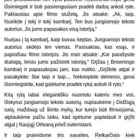
išsimiegoti ir būti pasirengusiam pradėti darbą anksti ryte.
Paklausiau apie filmo siužetą. Jis atsakė: „Ak, taip.
Nueikite į tokį ir tokį kambarį. Ten bus jungiamojo teksto
autorius. Jis jums papasakos visą istoriją.“
Nuėjau į tą kambarį, kaip buvau lieptas. Jungiamojo teksto
autorius sėdėjo ten vienas. Pasisakiau, kas esąs, ir
paprašiau filmo istorijos. Jis man atsakė: „Kai parašysite
dialogą, leisiu jums pažiūrėti istoriją.“ Grįžau į Browningo
kambarį ir papasakojau jam, kas nutiko. „Grįžkite atgal ir
pasakykite: štai taip ir taip… Nekreipkite dėmesio, gerai
išsimiegokite, kad galėtume pradėti rytoj anksti iš ryto.“
Kitą rytą labai elegantišku nuomotu kateriu mes visi,
išskyrus jungiamojo teksto autorių, nuplaukėme į Didžiąją
salą, maždaug už šimto mylių, kur turėjo būti filmuojama,
atplaukėme pačiu laiku, kad spėtume papietauti ir grįžti
atgal į Naująjį Orleaną prieš sutemstant.
Ir taip praleidome tris savaites. Retkarčiais kiek