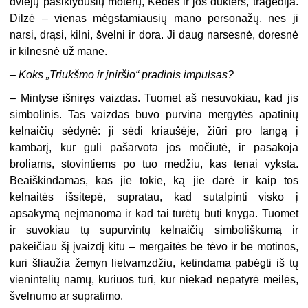
dviejų pasiklydusių moterų, Kedės ir jos dukters, tragedija.
Dilzė – vienas mėgstamiausių mano personažų, nes ji
narsi, drąsi, kilni, švelni ir dora. Ji daug narsesnė, doresnė
ir kilnesnė už mane.
–
Koks „Triukšmo ir įniršio“ pradinis impulsas?
– Mintyse išniręs vaizdas. Tuomet aš nesuvokiau, kad jis
simbolinis. Tas vaizdas buvo purvina mergytės apatinių
kelnaičių sėdynė: ji sėdi kriaušėje, žiūri pro langą į
kambarį, kur guli pašarvota jos močiutė, ir pasakoja
broliams, stovintiems po tuo medžiu, kas tenai vyksta.
Beaiškindamas, kas jie tokie, ką jie darė ir kaip tos
kelnaitės išsitepė, supratau, kad sutalpinti visko į
apsakymą neįmanoma ir kad tai turėtų būti knyga. Tuomet
ir suvokiau tų supurvintų kelnaičių simboliškumą ir
pakeičiau šį įvaizdį kitu – mergaitės be tėvo ir be motinos,
kuri šliaužia žemyn lietvamzdžiu, ketindama pabėgti iš tų
vienintelių namų, kuriuos turi, kur niekad nepatyrė meilės,
švelnumo ar supratimo.