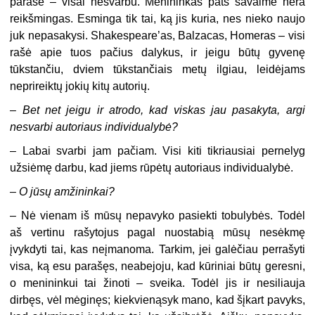
parašė – visai nesvarbu. Menininkas pats savaime nėra
reikšmingas. Esminga tik tai, ką jis kuria, nes nieko naujo
juk nepasakysi. Shakespeare’as, Balzacas, Homeras – visi
rašė apie tuos pačius dalykus, ir jeigu būtų gyvenę
tūkstančiu, dviem tūkstančiais metų ilgiau, leidėjams
neprireiktų jokių kitų autorių.
–
Bet net jeigu ir atrodo, kad viskas jau pasakyta, argi
nesvarbi autoriaus individualybė?
– Labai svarbi jam pačiam. Visi kiti tikriausiai pernelyg
užsiėmę darbu, kad jiems rūpėtų autoriaus individualybė.
–
O jūsų amžininkai?
– Nė vienam iš mūsų nepavyko pasiekti tobulybės. Todėl
aš vertinu rašytojus pagal nuostabią mūsų nesėkmę
įvykdyti tai, kas neįmanoma. Tarkim, jei galėčiau perrašyti
visa, ką esu parašęs, neabejoju, kad kūriniai būtų geresni,
o menininkui tai žinoti – sveika. Todėl jis ir nesiliauja
dirbęs, vėl mėginęs; kiekvienąsyk mano, kad šįkart pavyks,