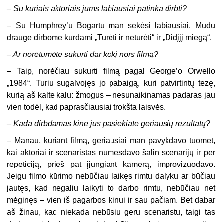
–
Su kuriais aktoriais jums labiausiai patinka dirbti?
– Su Humphrey’u Bogartu man sekėsi labiausiai. Mudu
drauge dirbome kurdami „Turėti ir neturėti“ ir „Didįjį miegą“.
–
Ar norėtumėte sukurti dar kokį nors filmą?
– Taip, norėčiau sukurti filmą pagal George’o Orwello
„1984“. Turiu sugalvojęs jo pabaigą, kuri patvirtintų tezę,
kurią aš kalte kalu: žmogus – nesunaikinamas padaras jau
vien todėl, kad paprasčiausiai trokšta laisvės.
–
Kada dirbdamas kine jūs pasiekiate geriausių rezultatų?
– Manau, kuriant filmą, geriausiai man pavykdavo tuomet,
kai aktoriai ir scenaristas numesdavo šalin scenarijų ir per
repeticiją, prieš pat įjungiant kamerą, improvizuodavo.
Jeigu filmo kūrimo nebūčiau laikęs rimtu dalyku ar būčiau
jautęs, kad negaliu laikyti to darbo rimtu, nebūčiau net
mėginęs – vien iš pagarbos kinui ir sau pačiam. Bet dabar
aš žinau, kad niekada nebūsiu geru scenaristu, taigi tas