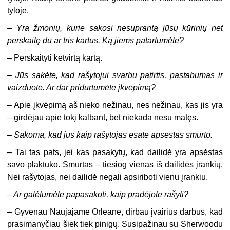
tyloje.
–
Yra žmonių, kurie sakosi nesuprantą jūsų kūrinių net
perskaitę du ar tris kartus. Ką jiems patartumėte?
– Perskaityti ketvirtą kartą.
–
Jūs sakėte, kad rašytojui svarbu patirtis, pastabumas ir
vaizduotė. Ar dar pridurtumėte įkvėpimą?
– Apie įkvėpimą aš nieko nežinau, nes nežinau, kas jis yra
– girdėjau apie tokį kalbant, bet niekada nesu matęs.
–
Sakoma, kad jūs kaip rašytojas esate apsėstas smurto.
– Tai tas pats, jei kas pasakytų, kad dailidė yra apsėstas
savo plaktuko. Smurtas – tiesiog vienas iš dailidės įrankių.
Nei rašytojas, nei dailidė negali apsiriboti vienu įrankiu.
–
Ar galėtumėte papasakoti, kaip pradėjote rašyti?
– Gyvenau Naujajame Orleane, dirbau įvairius darbus, kad
prasimanyčiau šiek tiek pinigų. Susipažinau su Sherwoodu