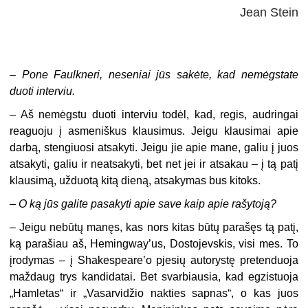
Jean Stein
–
Pone Faulkneri, neseniai jūs sakėte, kad nemėgstate
duoti interviu.
– Aš nemėgstu duoti interviu todėl, kad, regis, audringai
reaguoju į asmeniškus klausimus. Jeigu klausimai apie
darbą, stengiuosi atsakyti. Jeigu jie apie mane, galiu į juos
atsakyti, galiu ir neatsakyti, bet net jei ir atsakau – į tą patį
klausimą, užduotą kitą dieną, atsakymas bus kitoks.
–
O ką jūs galite pasakyti apie save kaip apie rašytoją?
– Jeigu nebūtų manęs, kas nors kitas būtų parašęs tą patį,
ką parašiau aš, Hemingway’us, Dostojevskis, visi mes. To
įrodymas – į Shakespeare’o pjesių autorystę pretenduoja
maždaug trys kandidatai. Bet svarbiausia, kad egzistuoja
„Hamletas“ ir „Vasarvidžio nakties sapnas“, o kas juos