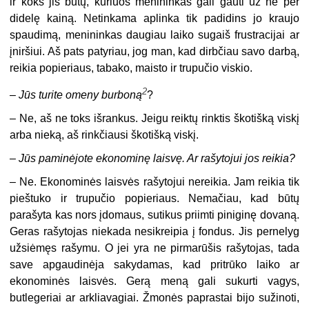
ir koks jis būtų, kuriuos menininkas gali gauti už ne per
didelę kainą. Netinkama aplinka tik padidins jo kraujo
spaudimą, menininkas daugiau laiko sugaiš frustracijai ar
įniršiui. Aš pats patyriau, jog man, kad dirbčiau savo darbą,
reikia popieriaus, tabako, maisto ir trupučio viskio.
2
–
Jūs turite omeny burboną
?
– Ne, aš ne toks išrankus. Jeigu reiktų rinktis škotišką viskį
arba nieką, aš rinkčiausi škotišką viskį.
–
Jūs paminėjote ekonominę laisvę. Ar rašytojui jos reikia?
– Ne. Ekonominės laisvės rašytojui nereikia. Jam reikia tik
pieštuko ir trupučio popieriaus. Nemačiau, kad būtų
parašyta kas nors įdomaus, sutikus priimti piniginę dovaną.
Geras rašytojas niekada nesikreipia į fondus. Jis pernelyg
užsiėmęs rašymu. O jei yra ne pirmarūšis rašytojas, tada
save apgaudinėja sakydamas, kad pritrūko laiko ar
ekonominės laisvės. Gerą meną gali sukurti vagys,
butlegeriai ar arkliavagiai. Žmonės paprastai bijo sužinoti,