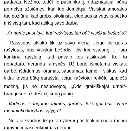
padaras. Nežino, kodėl jie pasirinko jį, ir dažniausiai būna
pernelyg užsiėmęs, kad tuo domėtųsi. Visiškai amoralus
tuo požiūriu, kad grobs, skolinsis, elgetaus ar vogs iš bet ko
ir iš visų tam, kad atliktų savo darbą.
–
Ar norite pasakyti, kad rašytojas turi būti visiškai beširdis?
– Rašytojas atsako tik už savo meną. Jeigu jis geras
rašytojas, bus visiškai beširdis. Jis turi svajonę. Ji taip
kankina rašytoją, kad privalo jos atsikratyti. Kol to
nepadaro, neranda ramybės. Už borto išmetama viskas:
garbė, išdidumas, orumas, saugumas, laimė – viskas, kad
tiktai knyga būtų parašyta. Jeigu rašytojui reikėtų apiplėšti
1
motiną, jis nė nesudvejotų; „Odė graikiškajai urnai“
brangesnė už dešimtį senų ponių.
–
Vadinasi, saugumo, laimės, garbės stoka gali būti svarbi
menininko kūrybos sąlyga?
– Ne. Jie svarbūs tik jo ramybei ir pasitenkinimui, o menui
ramybė ir pasitenkinimas nerūpi.