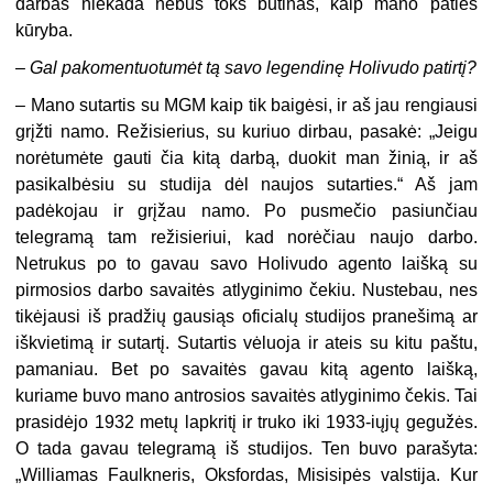
darbas niekada nebus toks būtinas, kaip mano paties
kūryba.
–
Gal pakomentuotumėt tą savo legendinę Holivudo patirtį?
– Mano sutartis su MGM kaip tik baigėsi, ir aš jau rengiausi
grįžti namo. Režisierius, su kuriuo dirbau, pasakė: „Jeigu
norėtumėte gauti čia kitą darbą, duokit man žinią, ir aš
pasikalbėsiu su studija dėl naujos sutarties.“ Aš jam
padėkojau ir grįžau namo. Po pusmečio pasiunčiau
telegramą tam režisieriui, kad norėčiau naujo darbo.
Netrukus po to gavau savo Holivudo agento laišką su
pirmosios darbo savaitės atlyginimo čekiu. Nustebau, nes
tikėjausi iš pradžių gausiąs oficialų studijos pranešimą ar
iškvietimą ir sutartį. Sutartis vėluoja ir ateis su kitu paštu,
pamaniau. Bet po savaitės gavau kitą agento laišką,
kuriame buvo mano antrosios savaitės atlyginimo čekis. Tai
prasidėjo 1932 metų lapkritį ir truko iki 1933-iųjų gegužės.
O tada gavau telegramą iš studijos. Ten buvo parašyta:
„Williamas Faulkneris, Oksfordas, Misisipės valstija. Kur