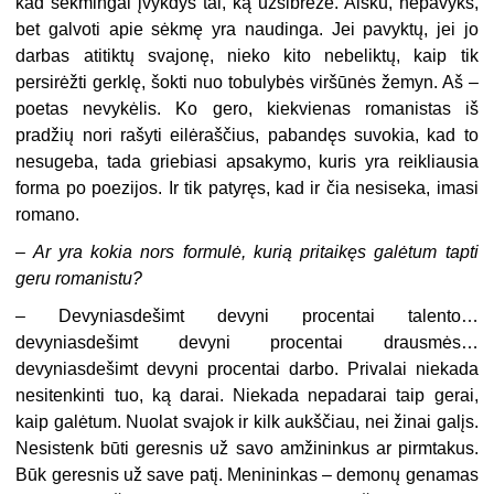
kad sėkmingai įvykdys tai, ką užsibrėžė. Aišku, nepavyks,
bet galvoti apie sėkmę yra naudinga. Jei pavyktų, jei jo
darbas atitiktų svajonę, nieko kito nebeliktų, kaip tik
persirėžti gerklę, šokti nuo tobulybės viršūnės žemyn. Aš –
poetas nevykėlis. Ko gero, kiekvienas romanistas iš
pradžių nori rašyti eilėraščius, pabandęs suvokia, kad to
nesugeba, tada griebiasi apsakymo, kuris yra reikliausia
forma po poezijos. Ir tik patyręs, kad ir čia nesiseka, imasi
romano.
–
Ar yra kokia nors formulė, kurią pritaikęs galėtum tapti
geru romanistu?
– Devyniasdešimt devyni procentai talento…
devyniasdešimt devyni procentai drausmės…
devyniasdešimt devyni procentai darbo. Privalai niekada
nesitenkinti tuo, ką darai. Niekada nepadarai taip gerai,
kaip galėtum. Nuolat svajok ir kilk aukščiau, nei žinai galįs.
Nesistenk būti geresnis už savo amžininkus ar pirmtakus.
Būk geresnis už save patį. Menininkas – demonų genamas