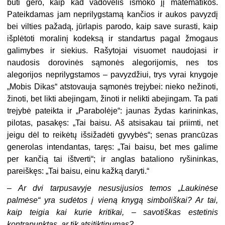
būti gero, kaip kad vadovėlis išmoko jį matematikos.
Pateikdamas jam neprilygstamą kančios ir aukos pavyzdį
bei vilties pažadą, jūrlapis parodo, kaip save surasti, kaip
išplėtoti moralinį kodeksą ir standartus pagal žmogaus
galimybes ir siekius. Rašytojai visuomet naudojasi ir
naudosis dorovinės sąmonės alegorijomis, nes tos
alegorijos neprilygstamos – pavyzdžiui, trys vyrai knygoje
„Mobis Dikas“ atstovauja sąmonės trejybei: nieko nežinoti,
žinoti, bet likti abejingam, žinoti ir nelikti abejingam. Ta pati
trejybė pateikta ir „Parabolėje“: jaunas žydas karininkas,
pilotas, pasakęs: „Tai baisu. Aš atsisakau tai priimti, net
jeigu dėl to reikėtų išsižadėti gyvybės“; senas prancūzas
generolas intendantas, taręs: „Tai baisu, bet mes galime
per kančią tai ištverti“; ir anglas bataliono ryšininkas,
pareiškęs: „Tai baisu, einu kažką daryti.“
–
Ar dvi tarpusavyje nesusijusios temos „Laukinėse
palmėse“ yra sudėtos į vieną knygą simboliškai? Ar tai,
kaip teigia kai kurie kritikai, – savotiškas estetinis
kontrapunktas, ar tik atsitiktinumas?