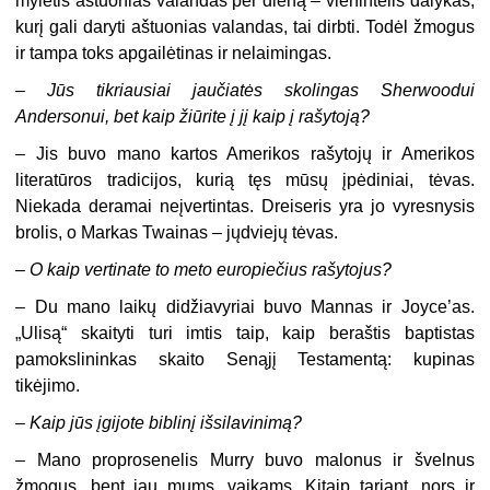
mylėtis aštuonias valandas per dieną – vienintelis dalykas,
kurį gali daryti aštuonias valandas, tai dirbti. Todėl žmogus
ir tampa toks apgailėtinas ir nelaimingas.
–
Jūs tikriausiai jaučiatės skolingas Sherwoodui
Andersonui, bet kaip žiūrite į jį kaip į rašytoją?
– Jis buvo mano kartos Amerikos rašytojų ir Amerikos
literatūros tradicijos, kurią tęs mūsų įpėdiniai, tėvas.
Niekada deramai neįvertintas. Dreiseris yra jo vyresnysis
brolis, o Markas Twainas – jųdviejų tėvas.
–
O kaip vertinate to meto europiečius rašytojus?
– Du mano laikų didžiavyriai buvo Mannas ir Joyce’as.
„Ulisą“ skaityti turi imtis taip, kaip beraštis baptistas
pamokslininkas skaito Senąjį Testamentą: kupinas
tikėjimo.
–
Kaip jūs įgijote biblinį išsilavinimą?
– Mano proprosenelis Murry buvo malonus ir švelnus
žmogus, bent jau mums, vaikams. Kitaip tariant, nors ir