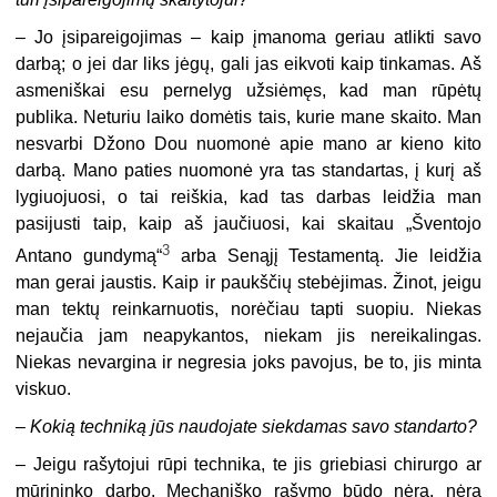
– Jo įsipareigojimas – kaip įmanoma geriau atlikti savo
darbą; o jei dar liks jėgų, gali jas eikvoti kaip tinkamas. Aš
asmeniškai esu pernelyg užsiėmęs, kad man rūpėtų
publika. Neturiu laiko domėtis tais, kurie mane skaito. Man
nesvarbi Džono Dou nuomonė apie mano ar kieno kito
darbą. Mano paties nuomonė yra tas standartas, į kurį aš
lygiuojuosi, o tai reiškia, kad tas darbas leidžia man
pasijusti taip, kaip aš jaučiuosi, kai skaitau „Šventojo
3
Antano gundymą“
arba Senąjį Testamentą. Jie leidžia
man gerai jaustis. Kaip ir paukščių stebėjimas. Žinot, jeigu
man tektų reinkarnuotis, norėčiau tapti suopiu. Niekas
nejaučia jam neapykantos, niekam jis nereikalingas.
Niekas nevargina ir negresia joks pavojus, be to, jis minta
viskuo.
–
Kokią techniką jūs naudojate siekdamas savo standarto?
– Jeigu rašytojui rūpi technika, te jis griebiasi chirurgo ar
mūrininko darbo. Mechaniško rašymo būdo nėra, nėra