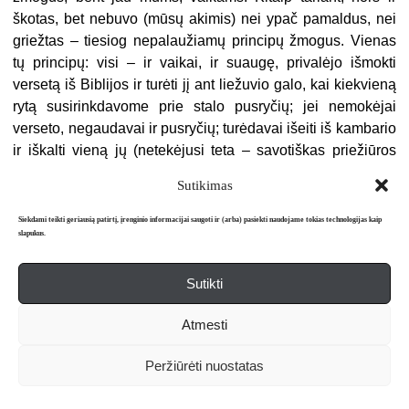
škotas, bet nebuvo (mūsų akimis) nei ypač pamaldus, nei
griežtas – tiesiog nepalaužiamų principų žmogus. Vienas
tų principų: visi – ir vaikai, ir suaugę, privalėjo išmokti
versetą iš Biblijos ir turėti jį ant liežuvio galo, kai kiekvieną
rytą susirinkdavome prie stalo pusryčių; jei nemokėjai
verseto, negaudavai ir pusryčių; turėdavai išeiti iš kambario
ir iškalti vieną jų (netekėjusi teta – savotiškas priežiūros
tarnybos seržantas majoras – išeidavo drauge su
Sutikimas
prasižengėliu ir duodavo jam geros pylos, kuri
atgrasindavo nusikaltusįjį nuo noro tai pakartoti).
Siekdami teikti geriausią patirtį, įrenginio informacijai saugoti ir (arba) pasiekti naudojame tokias technologijas kaip
slapukus.
Tai turėjo būti autentiškas, tiksliai išmoktas versetas. Kol
buvome maži, galėjome kartoti tą patį kasryt, jei tik gerai jį
Sutikti
išbūbnydavome, bet kai paūgėjome, ištįsome, staiga vieną
rytą (kai pyškindavom versetą nebeužkliūdami,
Atmesti
šuoliuodami į priekį, net ir nesiklausydami savęs, nes
mintyse jau ragaudavom kumpio, muštinių, keptų viščiukų,
Peržiūrėti nuostatas
kukurūzų košės, batatų ir dviejų ar trijų rūšių šiltos duonos)
išvysdavom įbestas į save Murry akis – labai mėlynas,