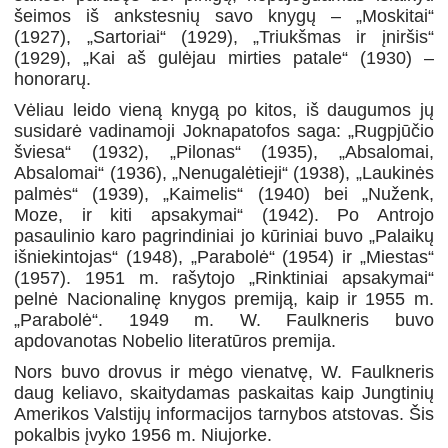
šeimos iš ankstesnių savo knygų – „Moskitai“
(1927), „Sartoriai“ (1929), „Triukšmas ir įniršis“
(1929), „Kai aš gulėjau mirties patale“ (1930) –
honorarų.
Vėliau leido vieną knygą po kitos, iš daugumos jų
susidarė vadinamoji Joknapatofos saga: „Rugpjūčio
šviesa“ (1932), „Pilonas“ (1935), „Absalomai,
Absalomai“ (1936), „Nenugalėtieji“ (1938), „Laukinės
palmės“ (1939), „Kaimelis“ (1940) bei „Nuženk,
Moze, ir kiti apsakymai“ (1942). Po Antrojo
pasaulinio karo pagrindiniai jo kūriniai buvo „Palaikų
išniekintojas“ (1948), „Parabolė“ (1954) ir „Miestas“
(1957). 1951 m. rašytojo „Rinktiniai apsakymai“
pelnė Nacionalinę knygos premiją, kaip ir 1955 m.
„Parabolė“. 1949 m. W. Faulkneris buvo
apdovanotas Nobelio literatūros premija.
Nors buvo drovus ir mėgo vienatvę, W. Faulkneris
daug keliavo, skaitydamas paskaitas kaip Jungtinių
Amerikos Valstijų informacijos tarnybos atstovas. Šis
pokalbis įvyko 1956 m. Niujorke.