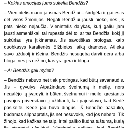
–
Kokias emocijas jums sukelia Bendžis?
– Vienintelis mano jausmas Bendžiui – širdgėla ir gailestis
dėl visos žmonijos. Negali Bendžiui jausti nieko, nes jis
pats nieko nejaučia. Vienintelis dalykas, kurį galiu jam
jausti asmeniškai, tai rūpestis dėl to, ar tas Bendžis, kokį jį
sukūriau, yra įtikinamas. Jis savotiškas prologas, kaip
duobkasys karalienės Elžbietos laikų dramose. Atlieka
savo užduotį ir išeina. Bendžis nesugeba daryti gera arba
bloga, nes jis nežino, kas yra gera ir bloga.
–
Ar Bendžis gali mylėti?
– Bendžis nebuvo net tiek protingas, kad būtų savanaudis.
Jis – gyvulys. Atpažindavo švelnumą ir meilę, nors
negalėjo jų įvardyti, ir būtent švelnumui ir meilei gresiantis
pavojus priversdavo jį užbliauti, kai pajusdavo, kad Kedė
pasikeitė. Kedė jau buvo dingusi iš Bendžio pasaulio,
būdamas silpnaprotis, jis net nesuvokė, kad jos nebėra. Tik
žinojo, kad kažkas ne taip, ir tai paliko liūdną tuštumą, kurią