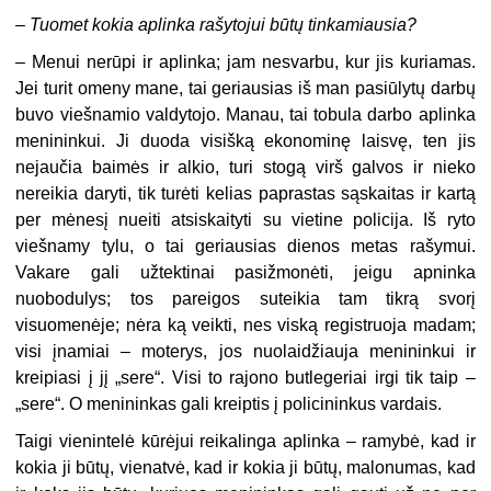
–
Tuomet kokia aplinka rašytojui būtų tinkamiausia?
– Menui nerūpi ir aplinka; jam nesvarbu, kur jis kuriamas.
Jei turit omeny mane, tai geriausias iš man pasiūlytų darbų
buvo viešnamio valdytojo. Manau, tai tobula darbo aplinka
menininkui. Ji duoda visišką ekonominę laisvę, ten jis
nejaučia baimės ir alkio, turi stogą virš galvos ir nieko
nereikia daryti, tik turėti kelias paprastas sąskaitas ir kartą
per mėnesį nueiti atsiskaityti su vietine policija. Iš ryto
viešnamy tylu, o tai geriausias dienos metas rašymui.
Vakare gali užtektinai pasižmonėti, jeigu apninka
nuobodulys; tos pareigos suteikia tam tikrą svorį
visuomenėje; nėra ką veikti, nes viską registruoja madam;
visi įnamiai – moterys, jos nuolaidžiauja menininkui ir
kreipiasi į jį „sere“. Visi to rajono butlegeriai irgi tik taip –
„sere“. O menininkas gali kreiptis į policininkus vardais.
Taigi vienintelė kūrėjui reikalinga aplinka – ramybė, kad ir
kokia ji būtų, vienatvė, kad ir kokia ji būtų, malonumas, kad