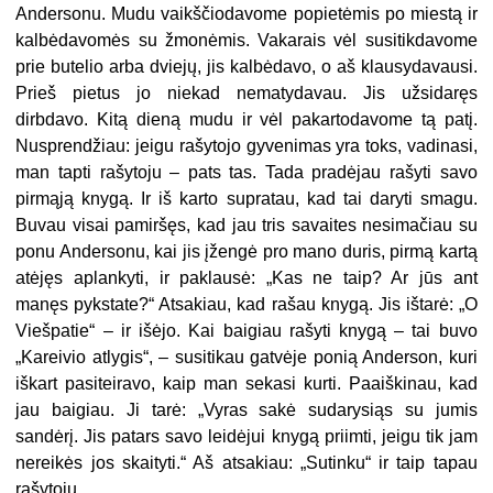
Andersonu. Mudu vaikščiodavome popietėmis po miestą ir
kalbėdavomės su žmonėmis. Vakarais vėl susitikdavome
prie butelio arba dviejų, jis kalbėdavo, o aš klausydavausi.
Prieš pietus jo niekad nematydavau. Jis užsidaręs
dirbdavo. Kitą dieną mudu ir vėl pakartodavome tą patį.
Nusprendžiau: jeigu rašytojo gyvenimas yra toks, vadinasi,
man tapti rašytoju – pats tas. Tada pradėjau rašyti savo
pirmąją knygą. Ir iš karto supratau, kad tai daryti smagu.
Buvau visai pamiršęs, kad jau tris savaites nesimačiau su
ponu Andersonu, kai jis įžengė pro mano duris, pirmą kartą
atėjęs aplankyti, ir paklausė: „Kas ne taip? Ar jūs ant
manęs pykstate?“ Atsakiau, kad rašau knygą. Jis ištarė: „O
Viešpatie“ – ir išėjo. Kai baigiau rašyti knygą – tai buvo
„Kareivio atlygis“, – susitikau gatvėje ponią Anderson, kuri
iškart pasiteiravo, kaip man sekasi kurti. Paaiškinau, kad
jau baigiau. Ji tarė: „Vyras sakė sudarysiąs su jumis
sandėrį. Jis patars savo leidėjui knygą priimti, jeigu tik jam
nereikės jos skaityti.“ Aš atsakiau: „Sutinku“ ir taip tapau
rašytoju.