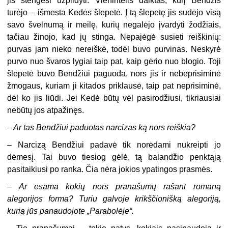
jis stengėsi užpildyti. Vienintelis daiktas, kurį Bendžis
turėjo – išmesta Kedės šlepetė. Į tą šlepetę jis sudėjo visą
savo švelnumą ir meilę, kurių negalėjo įvardyti žodžiais,
tačiau žinojo, kad jų stinga. Nepajėgė susieti reiškinių:
purvas jam nieko nereiškė, todėl buvo purvinas. Neskyrė
purvo nuo švaros lygiai taip pat, kaip gėrio nuo blogio. Toji
šlepetė buvo Bendžiui paguoda, nors jis ir nebeprisiminė
žmogaus, kuriam ji kitados priklausė, taip pat neprisiminė,
dėl ko jis liūdi. Jei Kedė būtų vėl pasirodžiusi, tikriausiai
nebūtų jos atpažinęs.
–
Ar tas Bendžiui paduotas narcizas ką nors reiškia?
– Narcizą Bendžiui padavė tik norėdami nukreipti jo
dėmesį. Tai buvo tiesiog gėlė, tą balandžio penktąją
pasitaikiusi po ranka. Čia nėra jokios ypatingos prasmės.
–
Ar esama kokių nors pranašumų rašant romaną
alegorijos forma? Turiu galvoje krikščionišką alegoriją,
kurią jūs panaudojote „Parabolėje“.