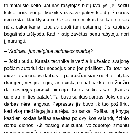
trumpiausio kelio. Jaunas rašytojas būtų kvailys, jei sektų
kokia nors teorija. Mokykis iš savo paties klaidų, žmonės
išmoksta tiktai klysdami. Geras menininkas tiki, kad niekas
nėra pakankamai tobulas duoti jam patarimų. Jis kupinas
begalinės tuštybės. Kad ir kaip žavėtųsi senu rašytoju, nori
jį nurungti.
–
Vadinasi, jūs neigiate technikos svarbą?
–
Jokiu būdu. Kartais technika įsiveržia ir užvaldo svajonę
pačiam autoriui dar nespėjus prie jos prisiliesti. Tai
tour de
force
, o autoriaus darbas – paprasčiausiai sudėlioti plytas
draugėn, nes jis, regis, žino viską iki pat paskutinio žodžio
dar nespėjęs parašyti pirmojo. Taip atsitiko rašant „Kai aš
gulėjau mirties patale“. Tai buvo sunkus darbas. Joks doras
darbas nėra lengvas. Paprastas jis buvo tik tuo požiūriu,
kad visą medžiagą jau turėjau po ranka. Rašiau tą knygą
kasdien kokias šešias savaites po dvylikos valandų fizinio
darbo dienos. Aš tiesiog susikūriau vaizduotėje žmonių
grupę ir priverčiau juos išgyventi paprasčiausias visuotines