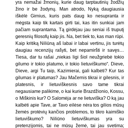
yra nemažai žmonių, kurie daug tarptautinių žodžių
žino ir be žodynų. Man atrodo, Nyką daugiausia
iškėlė Girnius, kuris pats daug ko nesupranta ir
mėgsta kaip tik kartais girti tai, kas itin sunkiai jam
pačiam suprantama. Tą girdėjau jau seniai iš truputį
geresnių filosofų kaip jis. Na, bet tiek to, kas man rūpi.
Kaip kritiką Niliūną aš labai ir labai vertinu, jis turėtų
daugiau recenzijų rašyti, bet nepamiršti ir savęs…
Tiesa, dar tu rašai „niekas ligi šiol neužgriebė tokio
gilumo ir tokio platumo, ir tokio lietuviškumo“. Dieve,
Dieve, argi Tu taip, Kazimierai, gali kalbėti? Kur tas
gilumas ir platumas? Jau Mačernis tikrai ir gilesnis, ir
platesnis, ir lietuviškesnis savo tame tikrai
negausiame palikime, o kai kurie Brazdžionio, Kossu,
o Miškinis kur? O Salomėja ar ne lietuviška? O ką jau
kalbėti apie Tave, ar Tavo eilėse nėra tos gilios mūsų
žemės protėvių kančios problemos, to tikro kaimiško
lietuviškumo? Niliūno lietuviškumas yra su
pretenzijomis, tai ne mūsų žemė, tai jau svetima;