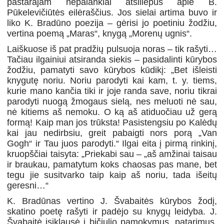
pastarajam nepalankiai atsiliepus apie B.
Pūkelevičiūtės eilėraščius. Jos sielai artima buvo ir
liko K. Bradūno poezija – gėrisi jo poetiniu žodžiu,
vertina poemą „Maras“, knygą „Morenų ugnis“.
Laiškuose iš pat pradžių pulsuoja noras – tik rašyti…
Tačiau ilgainiui atsiranda siekis – pasidalinti kūrybos
žodžiu, pamatyti savo kūrybos kūdikį: „Bet išleisti
knygutę noriu. Noriu parodyti kai kam, t. y. tiems,
kurie mano kančia tiki ir joje randa save, noriu tikrai
parodyti nuogą žmogaus sielą, nes meluoti nė sau,
nė kitiems aš nemoku. O ką aš atiduočiau už gerą
formą! Kaip man jos trūksta! Pasistengsiu po Kalėdų
kai jau nedirbsiu, greit pabaigti nors porą „Van
Gogh“ ir Tau juos parodyti.“ Ilgai eita į pirmą rinkinį,
kruopščiai taisyta: „Priekabi sau – „aš amžinai taisau
ir braukau, pamatytum koks chaosas pas mane, bet
tegu jie susitvarko taip kaip aš noriu, tada išeitų
geresni…“
K. Bradūnas vertino J. Švabaitės kūrybos žodį,
skatino poetę rašyti ir padėjo su knygų leidyba. J.
Švabaitė įsiklausė į bičiulio pamokymus, patarimus.