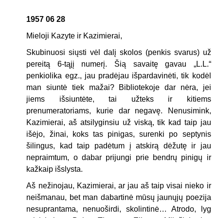
1957 06 28
Mieloji Kazyte ir Kazimierai,
Skubinuosi siųsti vėl dalį skolos (penkis svarus) už
pereitą 6-tąjį numerį. Šią savaitę gavau „L.L.“
penkiolika egz., jau pradėjau išpardavinėti, tik kodėl
man siuntė tiek mažai? Bibliotekoje dar nėra, jei
jiems išsiuntėte, tai užteks ir kitiems
prenumeratoriams, kurie dar negavę. Nenusimink,
Kazimierai, aš atsilyginsiu už viską, tik kad taip jau
išėjo, žinai, koks tas pinigas, surenki po septynis
šilingus, kad taip padėtum į atskirą dėžutę ir jau
nepraimtum, o dabar prijungi prie bendrų pinigų ir
kažkaip išslysta.
Aš nežinojau, Kazimierai, ar jau aš taip visai nieko ir
neišmanau, bet man dabartinė mūsų jaunųjų poezija
nesuprantama, nenuoširdi, skolintinė… Atrodo, lyg