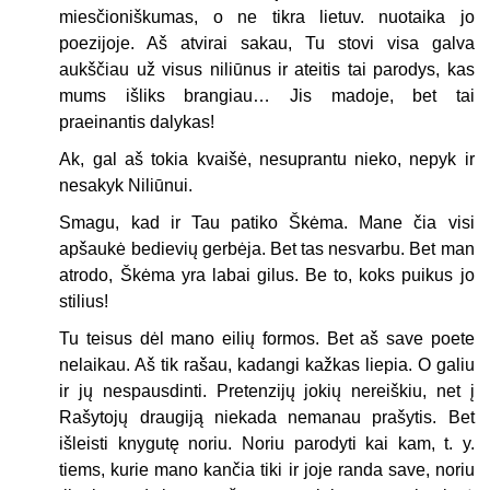
miesčioniškumas, o ne tikra lietuv. nuotaika jo
poezijoje. Aš atvirai sakau, Tu stovi visa galva
aukščiau už visus niliūnus ir ateitis tai parodys, kas
mums išliks brangiau… Jis madoje, bet tai
praeinantis dalykas!
Ak, gal aš tokia kvaišė, nesuprantu nieko, nepyk ir
nesakyk Niliūnui.
Smagu, kad ir Tau patiko Škėma. Mane čia visi
apšaukė bedievių gerbėja. Bet tas nesvarbu. Bet man
atrodo, Škėma yra labai gilus. Be to, koks puikus jo
stilius!
Tu teisus dėl mano eilių formos. Bet aš save poete
nelaikau. Aš tik rašau, kadangi kažkas liepia. O galiu
ir jų nespausdinti. Pretenzijų jokių nereiškiu, net į
Rašytojų draugiją niekada nemanau prašytis. Bet
išleisti knygutę noriu. Noriu parodyti kai kam, t. y.
tiems, kurie mano kančia tiki ir joje randa save, noriu