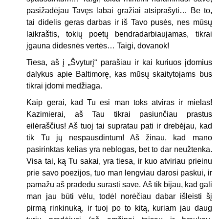
pasižadėjau Tavęs labai gražiai atsiprašyti… Be to,
tai didelis geras darbas ir iš Tavo pusės, nes mūsų
laikraštis, tokių poetų bendradarbiaujamas, tikrai
įgauna didesnės vertės… Taigi, dovanok!
Tiesa, aš į „Švyturį“ parašiau ir kai kuriuos įdomius
dalykus apie Baltimorę, kas mūsų skaitytojams bus
tikrai įdomi medžiaga.
Kaip gerai, kad Tu esi man toks atviras ir mielas!
Kazimierai, aš Tau tikrai pasiunčiau prastus
eilėraščius! Aš tuoj tai supratau pati ir drebėjau, kad
tik Tu jų nespausdintum! Aš žinau, kad mano
pasirinktas kelias yra neblogas, bet to dar neužtenka.
Visa tai, ką Tu sakai, yra tiesa, ir kuo atviriau prieinu
prie savo poezijos, tuo man lengviau darosi paskui, ir
pamažu aš pradedu surasti save. Aš tik bijau, kad gali
man jau būti vėlu, todėl norėčiau dabar išleisti šį
pirmą rinkinuką, ir tuoj po to kitą, kuriam jau daug