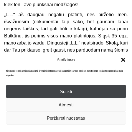
kiek ten Tavo plunksnai medžiagos!
„
L.L.“ aš daugiau negaliu platinti, nes birželio mėn.
išvažiuosim (dokumentai taip sako, bet gaunam labai
negerus laiškus, tad gali būti ir kitaip), kalbėjau su ponu
Butkūnu, jis perims visus mano platintojus. Siųsk 35 egz.
mano arba jo vardu. Dingusieji „L.L.“ neatsirado. Skolą, kuri
dar Tau priklauso, greit gausi, nes parduodam namą šiomis
dienomis. O šiaip neatlieka to pinigo, ir gana. Kai kurie
Sutikimas
„L.L.“ skaitytojai ir visai neatsiskaitę.
Siekdami teikti geriausią patirtį, įrenginio informacijai saugoti ir (arba) pasiekti naudojame tokias technologijas kaip
Kaip laikosi tėveliai, Kazytė ir jaunimas? Tegu ji man
slapukus.
nepatingi parašyti.
Viso geriausio. Julija
Sutikti
Parengė Virginija Babonaitė-Paplauskienė
Atmesti
1
Žurnalas „Aidai“, leistas lietuvių išeivių
1944–1949 m.
Vokietijoje
;
Peržiūrėti nuostatas
1949–1992 m. – Amerikoje ir nuo 1992 m. perkeltas į Lietuvą ir
sujungtas su žurnalu „Naujasis židinys“.