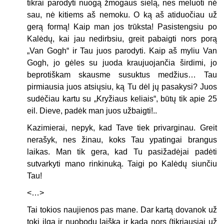
tikrai parodyti nuogą žmogaus sielą, nes meluoti nė
sau, nė kitiems aš nemoku. O ką aš atiduočiau už
gerą formą! Kaip man jos trūksta! Pasistengsiu po
Kalėdų, kai jau nedirbsiu, greit pabaigti nors porą
„Van Gogh“ ir Tau juos parodyti. Kaip aš myliu Van
Gogh, jo gėles su juoda kraujuojančia širdimi, jo
beprotiškam skausme susuktus medžius… Tau
pirmiausia juos atsiųsiu, ką Tu dėl jų pasakysi? Juos
sudėčiau kartu su „Kryžiaus keliais“, būtų tik apie 25
eil. Dieve, padėk man juos užbaigti!..
Kazimierai, nepyk, kad Tave tiek privarginau. Greit
nerašyk, nes žinau, koks Tau ypatingai brangus
laikas. Man tik gera, kad Tu pasižadėjai padėti
sutvarkyti mano rinkinuką. Taigi po Kalėdų siunčiu
Tau!
<…>
Tai tokios naujienos pas mane. Dar kartą dovanok už
tokį ilgą ir nuobodų laišką ir kada nors (tikriausiai už