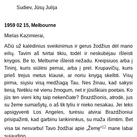
Sudiev, Jūsų Julija
1959 02 15, Melbourne
Mielas Kazimierai,
Ačiū už kalėdinius sveikinimus ir gerus žodžius dėl mano
eilių. Tavim aš tvirtai tikiu, todėl ir neskubėjau išleisti
knygos. Be to, Melburne išleisti nežadu. Kreipsiuos arba į
Tininį, kuris siūlėsi pernai, arba į prel. Krupavičių, kuris
prieš trejus metus klausė, ar noriu knygą skelbti. Visų
pirma, siųsiu visą medžiagą Tau. Nes žinau, kad sakysi
tiesą. Netikiu nė vienu žmogum, net ir jūsiškiais poetais. Ko
jūs ten vieni kitų taip nekenčiate? Brazdžionis, atrodė, jus
su žeme sumaišytų, o aš tik tyliu ir nieko nesakau. Jei teks
apsigyventi Los Angeles, turėsiu atvirai Brazdžioniui
prisipažinti, kad garbinu lankininkus, su maža išimtim. Bet
12
visa tai nesvarbu! Tavo žodžiai apie „Žemę“
mane labai
sujaudino.