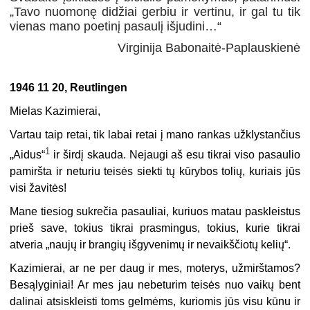
„Tavo nuomonę didžiai gerbiu ir vertinu, ir gal tu tik
vienas mano poetinį pasaulį išjudini…“
Virginija Babonaitė-Paplauskienė
1946 11 20, Reutlingen
Mielas Kazimierai,
Vartau taip retai, tik labai retai į mano rankas užklystančius
1
„Aidus“
ir širdį skauda. Nejaugi aš esu tikrai viso pasaulio
pamiršta ir neturiu teisės siekti tų kūrybos tolių, kuriais jūs
visi žavitės!
Mane tiesiog sukrečia pasauliai, kuriuos matau paskleistus
prieš save, tokius tikrai prasmingus, tokius, kurie tikrai
atveria „naujų ir brangių išgyvenimų ir nevaikščiotų kelių“.
Kazimierai, ar ne per daug ir mes, moterys, užmirštamos?
Besąlyginiai! Ar mes jau nebeturim teisės nuo vaikų bent
dalinai atsiskleisti toms gelmėms, kuriomis jūs visu kūnu ir