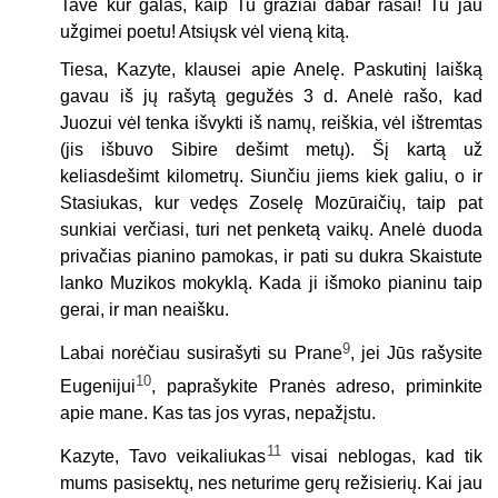
Tave kur galas, kaip Tu gražiai dabar rašai! Tu jau
užgimei poetu! Atsiųsk vėl vieną kitą.
Tiesa, Kazyte, klausei apie Anelę. Paskutinį laišką
gavau iš jų rašytą gegužės 3 d. Anelė rašo, kad
Juozui vėl tenka išvykti iš namų, reiškia, vėl ištremtas
(jis išbuvo Sibire dešimt metų). Šį kartą už
keliasdešimt kilometrų. Siunčiu jiems kiek galiu, o ir
Stasiukas, kur vedęs Zoselę Mozūraičių, taip pat
sunkiai verčiasi, turi net penketą vaikų. Anelė duoda
privačias pianino pamokas, ir pati su dukra Skaistute
lanko Muzikos mokyklą. Kada ji išmoko pianinu taip
gerai, ir man neaišku.
9
Labai norėčiau susirašyti su Prane
, jei Jūs rašysite
10
Eugenijui
, paprašykite Pranės adreso, priminkite
apie mane. Kas tas jos vyras, nepažįstu.
11
Kazyte, Tavo veikaliukas
visai neblogas, kad tik
mums pasisektų, nes neturime gerų režisierių. Kai jau