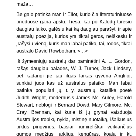
maža…
Be galo patinka man ir Eliot, kurio čia literatūriniuose
prieduose gana apstu. Tiesa, kai po Kalėdų turėsiu
daugiau laiko, galėsiu kai ką daugiau parašyti ir apie
australų poeziją, kurios yra tikrai geros, neiškęsiu ir
įrašysiu vieną, kuris man labai patiko, tai, rodos, tikrai
australo David Rowbotham. <…>
Iš žymesniųjų australų dar paminėtini A. L. Gordon,
rašąs daugiau balades, W. J. Turner, Jack Lindsey,
bet kadangi jie jau ilgas laikas gyvena Anglijoj,
sunkiai juos kas už australus palaiko. Man labai
patinka populiari jų, t. y. australų, katalikė poetė
Judith Wright, modernusis James Mc. Auley, Harold
Stewart, neblogi ir Bernard Dowd, Mary Gilmore, Mc.
Cray, Brennan, kai kurie iš jų grynai vaizduoja
Australijos tropikų nykią, mistinę nuotaiką, išalkusius
piktus pingvinus, baisiai numirėliškai veikiančius
gumos medžius, arklius, kengūras, koalą ir kt.