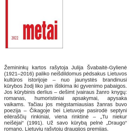
Žemininkų kartos rašytoja Julija Švabaitė-Gylienė
(1921–2016) paliko neišdildomus pėdsakus Lietuvos
kultūros istorijoje – nuo jaunystės brandinusi
kūrybos žodį liko jam ištikima iki gyvenimo pabaigos.
Jos kūrybinis derlius – dešimt įvairaus žanro knygų:
romanas, humoristiniai apsakymai, apysaka
vaikams. Tačiau jos mėgstamiausias žanras buvo
poezija – Čikagoje bei Lietuvoje pasirodė septyni
eilėraščių rinkiniai, viena rinktinė – „Tu niekur
neišėjai“ (1991). Už savo kūrybą pelnė „Draugo“
romano, Lietuvių rašytojų draugijos premijas.