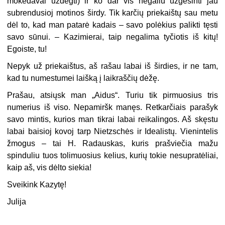
mokėdavai uždegti) ir ko dar vis negaliu užgesinti jau
subrendusioj motinos širdy. Tik karčių priekaištų sau metu
dėl to, kad man patarė kadais – savo polėkius palikti tęsti
savo sūnui. – Kazimierai, taip negalima tyčiotis iš kitų!
Egoiste, tu!
Nepyk už priekaištus, aš rašau labai iš širdies, ir ne tam,
kad tu numestumei laišką į laikraščių dėžę.
Prašau, atsiųsk man „Aidus“. Turiu tik pirmuosius tris
numerius iš viso. Nepamiršk manęs. Retkarčiais parašyk
savo mintis, kurios man tikrai labai reikalingos. Aš skęstu
labai baisioj kovoj tarp Nietzschės ir Idealistų. Vienintelis
žmogus – tai H. Radauskas, kuris prašviečia mažu
spinduliu tuos tolimuosius kelius, kurių tokie nesupratėliai,
kaip aš, vis dėlto siekia!
Sveikink Kazytę!
Julija