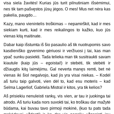
visa siela žavitės! Kurias jūs turit pilnutiniam išsėmimui,
nes tik tam pašvęstos jūsų jėgos. O mes! Mus net nėra kas
pakelia, paugdo…
Kazy, mano vienintelis troškimas – nepamirškit, kad ir mes
siekiam kurti, kad ir mes reikalingos to kažko, kuo jūs
vienas kitą maitinate.
Dabar kaip išstumta iš šio pasaulio aš tik nuotrupomis savo
kasdieniško gyvenimo gėriuosi ir veržiuosi į tai, kas man
ypač sunku pasiekti. Tada telieka man tik susitraukti savam
kiautule (kaip jūs – egoistai!) ir stebėti, tik stebėti ir
džiaugtis kitų laimėjimu. Gal neverta manęs remti, bet nė
vienas iki šiol negalvojo, kad jis yra visai niekas. – Kodėl
aš turiu taip galvoti, vien dėl to, kad esu moteris – kad
Selma Lagerliof, Gabriela Mistral ir kitos, yra tik kelios?
Aš prisiekiu nenuleisti rankų, vis vien, ar tau ir juokinga tai
atrodo. Aš turiu kada nors suvokti tai, ko troškau dar mažytė
būdama, kai buvau tavo pirmoji mokinė, (kuo tu pats tada