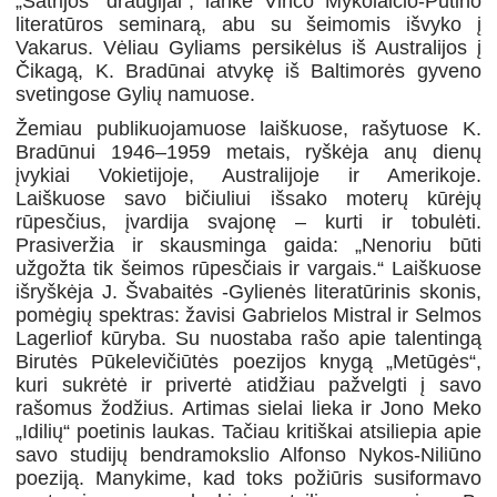
„Šatrijos“ draugijai“, lankė Vinco Mykolaičio-Putino
literatūros seminarą, abu su šeimomis išvyko į
Vakarus. Vėliau Gyliams persikėlus iš Australijos į
Čikagą, K. Bradūnai atvykę iš Baltimorės gyveno
svetingose Gylių namuose.
Žemiau publikuojamuose laiškuose, rašytuose K.
Bradūnui 1946–1959 metais, ryškėja anų dienų
įvykiai Vokietijoje, Australijoje ir Amerikoje.
Laiškuose savo bičiuliui išsako moterų kūrėjų
rūpesčius, įvardija svajonę – kurti ir tobulėti.
Prasiveržia ir skausminga gaida: „Nenoriu būti
užgožta tik šeimos rūpesčiais ir vargais.“ Laiškuose
išryškėja J. Švabaitės -Gylienės literatūrinis skonis,
pomėgių spektras: žavisi Gabrielos Mistral ir Selmos
Lagerliof kūryba. Su nuostaba rašo apie talentingą
Birutės Pūkelevičiūtės poezijos knygą „Metūgės“,
kuri sukrėtė ir privertė atidžiau pažvelgti į savo
rašomus žodžius. Artimas sielai lieka ir Jono Meko
„Idilių“ poetinis laukas. Tačiau kritiškai atsiliepia apie
savo studijų bendramokslio Alfonso Nykos-Niliūno
poeziją. Manykime, kad toks požiūris susiformavo