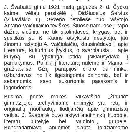
J. Švabaitė gimė 1921 metų gegužės 2l d. Čyčkų
kaime, vėliau persikėlė į Didžiuosius Šelvius
(Vilkaviškio r.). Gyveno netoliese nuo rašytojo
Antano Vaičiulaičio tėviškės. Šiuose namuose ji tapo
dažna viešnia: ne tik skolindavosi knygas, bet ir
susitikus su iš Kauno atvykusiu dėstytoju, jau
žinomu rašytoju A. Vaičiulaičiu, klausinėdavo jį apie
literatūrą, kultūrinius įvykius, o svarbiausia – apie
kūrybą. Su ypatinga atida įsiklausydavo į
pamokymus. Polinkį į literatūrą nulėmė ir Mama –
gražiabalsė Gižų parapijos choro dainininkė,
užburdavusi ne tik ilgesingomis dainomis, bet ir
sekamomis, savo sukurtomis pasakomis ir
legendomis.
Būsima poetė mokėsi Vilkaviškio „Žiburio“
gimnazijoje: archyviniame rinkinyje yra retų ir
originalių nuotraukų, liudijančių apie gimnazistų
veiklą. J. Švabaitė buvo aktyvi ateitininkų kuopoje,
literatų būrelyje bei vaidintojų grupėje.
Bendradarbiavo anuomet slapta leidžiamame