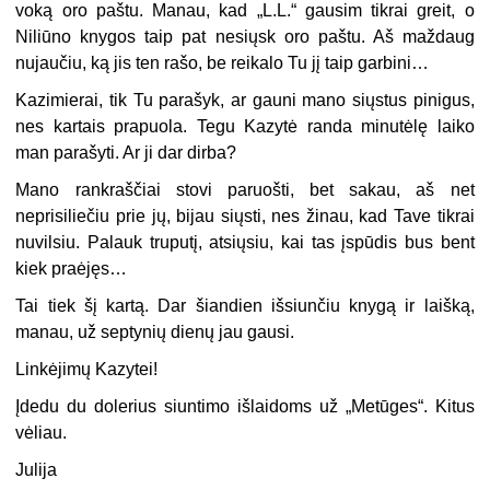
voką oro paštu. Manau, kad „L.L.“ gausim tikrai greit, o
Niliūno knygos taip pat nesiųsk oro paštu. Aš maždaug
nujaučiu, ką jis ten rašo, be reikalo Tu jį taip garbini…
Kazimierai, tik Tu parašyk, ar gauni mano siųstus pinigus,
nes kartais prapuola. Tegu Kazytė randa minutėlę laiko
man parašyti. Ar ji dar dirba?
Mano rankraščiai stovi paruošti, bet sakau, aš net
neprisiliečiu prie jų, bijau siųsti, nes žinau, kad Tave tikrai
nuvilsiu. Palauk truputį, atsiųsiu, kai tas įspūdis bus bent
kiek praėjęs…
Tai tiek šį kartą. Dar šiandien išsiunčiu knygą ir laišką,
manau, už septynių dienų jau gausi.
Linkėjimų Kazytei!
Įdedu du dolerius siuntimo išlaidoms už „Metūges“. Kitus
vėliau.
Julija