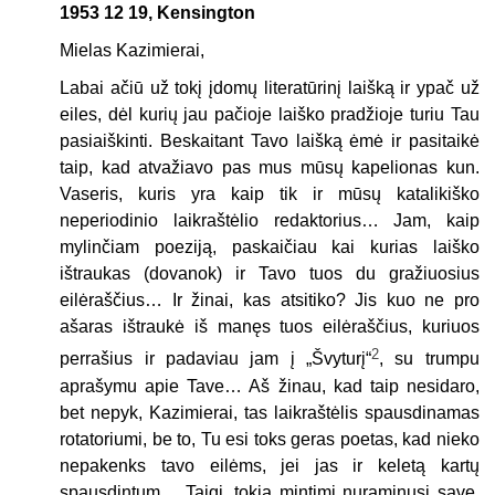
1953 12 19, Kensington
Mielas Kazimierai,
Labai ačiū už tokį įdomų literatūrinį laišką ir ypač už
eiles, dėl kurių jau pačioje laiško pradžioje turiu Tau
pasiaiškinti. Beskaitant Tavo laišką ėmė ir pasitaikė
taip, kad atvažiavo pas mus mūsų kapelionas kun.
Vaseris, kuris yra kaip tik ir mūsų katalikiško
neperiodinio laikraštėlio redaktorius… Jam, kaip
mylinčiam poeziją, paskaičiau kai kurias laiško
ištraukas (dovanok) ir Tavo tuos du gražiuosius
eilėraščius… Ir žinai, kas atsitiko? Jis kuo ne pro
ašaras ištraukė iš manęs tuos eilėraščius, kuriuos
2
perrašius ir padaviau jam į „Švyturį“
, su trumpu
aprašymu apie Tave… Aš žinau, kad taip nesidaro,
bet nepyk, Kazimierai, tas laikraštėlis spausdinamas
rotatoriumi, be to, Tu esi toks geras poetas, kad nieko
nepakenks tavo eilėms, jei jas ir keletą kartų
spausdintum… Taigi, tokia mintimi nuraminusi save,