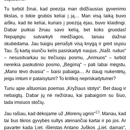
Tu turbūt žinai, kad poezija man didžiausias gyvenimo
tikslas, o tokie grubūs keliai į ją… Man visą laiką buvo
aišku, kad tie keliai, kuriais į poeziją ėjau, buvo klaidingi.
Dabar puikiai žinau savo kelią, bet koks gruodas!
Nepajėgiu sutvarkyti medžiagos, taisau dažnai
skubėdama. Jau baigiu perrašyti visą knygą ir greit siųsiu
Tau. Šį kartą siunčiu kelis pasiskaityti naujus. „Našl. ruduo“
– nesusitvarkau su trečiuoju posmu, „Arimuos“ – turbūt
nereikia paskutinio posmo, „Bėgimą“ – pati labai mėgstu,
„Mano tėvo dvasia“ – baisi pabaiga… Ar daug nukentėtų,
jeigu imtum ir pataisytum? To kritikoj nepriskaitytumei?
Turiu apie aštuonias poemas „Kryžiaus stotys“. Bet daug ir
nebaigtų. Dabar jų nė nežiūrau, kai pabaigsim su šiuo,
tada imsiuos stočių.
13
Jau rašiau, kad dėkojame už „Morenų ugnis“
. Manau, kad
tai bus tikros gyvybės sultys ateinančiai kartai ir po jos. Ar
pavartei kada Liet. išleistas Antano Juškos „Liet. dainas“,