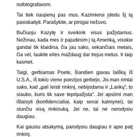
nufotografavom.
Tai tiek naujienų pas mus. Kazimierui įdedu šį tą
pasiskaityti. Parašykite, ar pinigai nežuvo.
Bučiuoju Kazytę ir sveikink visus pažįstamus.
Nežinau, kada mes ir pajudėsim į tą Ameriką, visokie
gandai tik klaidina, čia jau sako, sekančiais metais,
čia vėl, laukite eilės maždaug dar trejus metus. Ir taip
kasmet.
Taigi, gerbiamas Poete, šiandien gavau laišką iš
U.S.A., iš tokio vieno poezijos gerbėjo. Jis man rimtai
sako, kad „gali leisti rinkinį, nebijodama ir „Lankų“, to
siaubo, kuris tik save tepripažįsta“. Jei apsiimi man
ištaisyti (konfidencialiai, kaip senai kaimynei), tai
siunčiu visą rinkinuką. Jei ne, tai nė nerodysiu
daugiau.
Kai gausiu atsakymą, parodysiu daugiau ir apie patį
rinkinį.