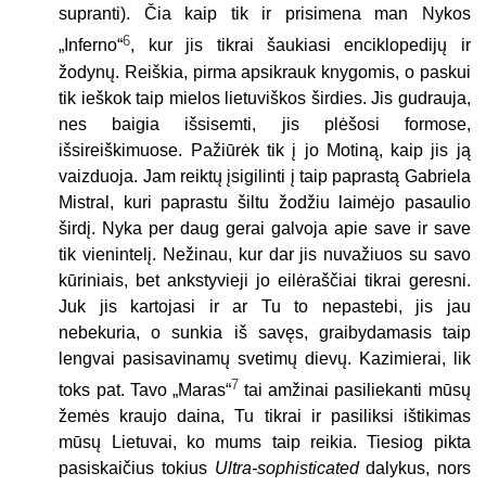
supranti). Čia kaip tik ir prisimena man Nykos
6
„Inferno“
, kur jis tikrai šaukiasi enciklopedijų ir
žodynų. Reiškia, pirma apsikrauk knygomis, o paskui
tik ieškok taip mielos lietuviškos širdies. Jis gudrauja,
nes baigia išsisemti, jis plėšosi formose,
išsireiškimuose. Pažiūrėk tik į jo Motiną, kaip jis ją
vaizduoja. Jam reiktų įsigilinti į taip paprastą Gabriela
Mistral, kuri paprastu šiltu žodžiu laimėjo pasaulio
širdį. Nyka per daug gerai galvoja apie save ir save
tik vienintelį. Nežinau, kur dar jis nuvažiuos su savo
kūriniais, bet ankstyvieji jo eilėraščiai tikrai geresni.
Juk jis kartojasi ir ar Tu to nepastebi, jis jau
nebekuria, o sunkia iš savęs, graibydamasis taip
lengvai pasisavinamų svetimų dievų. Kazimierai, lik
7
toks pat. Tavo „Maras“
tai amžinai pasiliekanti mūsų
žemės kraujo daina, Tu tikrai ir pasiliksi ištikimas
mūsų Lietuvai, ko mums taip reikia. Tiesiog pikta
pasiskaičius tokius
Ultra-sophisticated
dalykus, nors