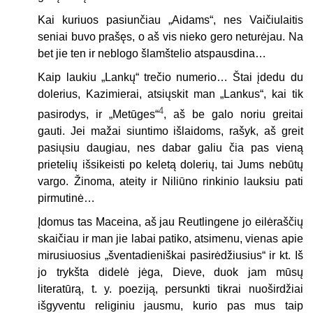
Kai kuriuos pasiunčiau „Aidams“, nes Vaičiulaitis
seniai buvo prašęs, o aš vis nieko gero neturėjau. Na
bet jie ten ir neblogo šlamštelio atspausdina…
Kaip laukiu „Lankų“ trečio numerio… Štai įdedu du
dolerius, Kazimierai, atsiųskit man „Lankus“, kai tik
4
pasirodys, ir „Metūges“
, aš be galo noriu greitai
gauti. Jei mažai siuntimo išlaidoms, rašyk, aš greit
pasiųsiu daugiau, nes dabar galiu čia pas vieną
prietelių išsikeisti po keletą dolerių, tai Jums nebūtų
vargo. Žinoma, ateity ir Niliūno rinkinio lauksiu pati
pirmutinė…
Įdomus tas Maceina, aš jau Reutlingene jo eilėraščių
skaičiau ir man jie labai patiko, atsimenu, vienas apie
mirusiuosius „šventadieniškai pasirėdžiusius“ ir kt. Iš
jo trykšta didelė jėga, Dieve, duok jam mūsų
literatūrą, t. y. poeziją, persunkti tikrai nuoširdžiai
išgyventu religiniu jausmu, kurio pas mus taip