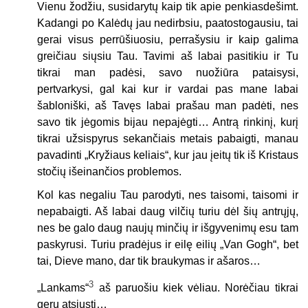
Vienu žodžiu, susidarytų kaip tik apie penkiasdešimt.
Kadangi po Kalėdų jau nedirbsiu, paatostogausiu, tai
gerai visus perrūšiuosiu, perrašysiu ir kaip galima
greičiau siųsiu Tau. Tavimi aš labai pasitikiu ir Tu
tikrai man padėsi, savo nuožiūra pataisysi,
pertvarkysi, gal kai kur ir vardai pas mane labai
šabloniški, aš Tavęs labai prašau man padėti, nes
savo tik jėgomis bijau nepajėgti… Antrą rinkinį, kurį
tikrai užsispyrus sekančiais metais pabaigti, manau
pavadinti „Kryžiaus keliais“, kur jau įeitų tik iš Kristaus
stočių išeinančios problemos.
Kol kas negaliu Tau parodyti, nes taisomi, taisomi ir
nepabaigti. Aš labai daug vilčių turiu dėl šių antrųjų,
nes be galo daug naujų minčių ir išgyvenimų esu tam
paskyrusi. Turiu pradėjus ir eilę eilių „Van Gogh“, bet
tai, Dieve mano, dar tik braukymas ir ašaros…
3
„
Lankams“
aš paruošiu kiek vėliau. Norėčiau tikrai
gerų atsiųsti…