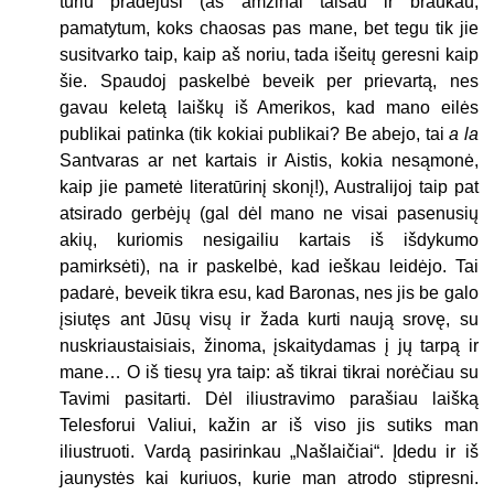
turiu pradėjusi (aš amžinai taisau ir braukau,
pamatytum, koks chaosas pas mane, bet tegu tik jie
susitvarko taip, kaip aš noriu, tada išeitų geresni kaip
šie. Spaudoj paskelbė beveik per prievartą, nes
gavau keletą laiškų iš Amerikos, kad mano eilės
publikai patinka (tik kokiai publikai? Be abejo, tai
a la
Santvaras ar net kartais ir Aistis, kokia nesąmonė,
kaip jie pametė literatūrinį skonį!), Australijoj taip pat
atsirado gerbėjų (gal dėl mano ne visai pasenusių
akių, kuriomis nesigailiu kartais iš išdykumo
pamirksėti), na ir paskelbė, kad ieškau leidėjo. Tai
padarė, beveik tikra esu, kad Baronas, nes jis be galo
įsiutęs ant Jūsų visų ir žada kurti naują srovę, su
nuskriaustaisiais, žinoma, įskaitydamas į jų tarpą ir
mane… O iš tiesų yra taip: aš tikrai tikrai norėčiau su
Tavimi pasitarti. Dėl iliustravimo parašiau laišką
Telesforui Valiui, kažin ar iš viso jis sutiks man
iliustruoti. Vardą pasirinkau „Našlaičiai“. Įdedu ir iš
jaunystės kai kuriuos, kurie man atrodo stipresni.