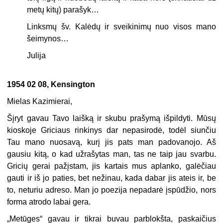
metų kitų) parašyk…
Linksmų šv. Kalėdų ir sveikinimų nuo visos mano
šeimynos…
Julija
1954 02 08, Kensington
Mielas Kazimierai,
Šįryt gavau Tavo laišką ir skubu prašymą išpildyti. Mūsų
kioskoje Griciaus rinkinys dar nepasirodė, todėl siunčiu
Tau mano nuosavą, kurį jis pats man padovanojo. Aš
gausiu kitą, o kad užrašytas man, tas ne taip jau svarbu.
Gricių gerai pažįstam, jis kartais mus aplanko, galėčiau
gauti ir iš jo paties, bet nežinau, kada dabar jis ateis ir, be
to, neturiu adreso. Man jo poezija nepadarė įspūdžio, nors
forma atrodo labai gera.
„
Metūges“ gavau ir tikrai buvau parblokšta, paskaičius