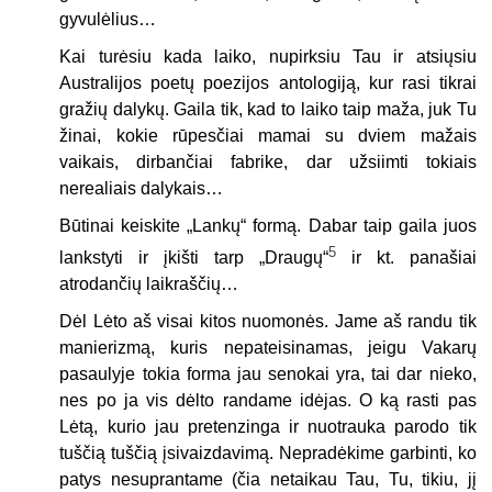
gyvulėlius…
Kai turėsiu kada laiko, nupirksiu Tau ir atsiųsiu
Australijos poetų poezijos antologiją, kur rasi tikrai
gražių dalykų. Gaila tik, kad to laiko taip maža, juk Tu
žinai, kokie rūpesčiai mamai su dviem mažais
vaikais, dirbančiai fabrike, dar užsiimti tokiais
nerealiais dalykais…
Būtinai keiskite „Lankų“ formą. Dabar taip gaila juos
5
lankstyti ir įkišti tarp „Draugų“
ir kt. panašiai
atrodančių laikraščių…
Dėl Lėto aš visai kitos nuomonės. Jame aš randu tik
manierizmą, kuris nepateisinamas, jeigu Vakarų
pasaulyje tokia forma jau senokai yra, tai dar nieko,
nes po ja vis dėlto randame idėjas. O ką rasti pas
Lėtą, kurio jau pretenzinga ir nuotrauka parodo tik
tuščią tuščią įsivaizdavimą. Nepradėkime garbinti, ko
patys nesuprantame (čia netaikau Tau, Tu, tikiu, jį