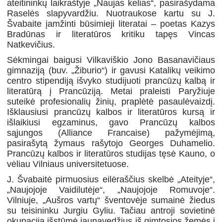
ateitininkų laikraštyje „Naujas kelias“, pasirašydama
Raselės slapyvardžiu. Nuotraukose kartu su J.
Švabaite įamžinti būsimieji literatai – poetas Kazys
Bradūnas ir literatūros kritiku tapęs Vincas
Natkevičius.
Sėkmingai baigusi Vilkaviškio Jono Basanavičiaus
gimnaziją (buv. „Žiburio“) ir gavusi Katalikų veikimo
centro stipendiją išvyko studijuoti prancūzų kalbą ir
literatūrą į Prancūziją. Metai praleisti Paryžiuje
suteikė profesionalių žinių, praplėtė pasaulėvaizdį.
Išklausiusi prancūzų kalbos ir literatūros kursą ir
išlaikiusi egzaminus, gavo Prancūzų kalbos
sąjungos (Alliance Francaise) pažymėjimą,
pasirašytą žymaus rašytojo Georges Duhamelio.
Prancūzų kalbos ir literatūros studijas tęsė Kauno, o
vėliau Vilniaus universitetuose.
J. Švabaitė pirmuosius eilėraščius skelbė „Ateityje“,
„Naujojoje Vaidilutėje“, „Naujojoje Romuvoje“.
Vilniuje, „Aušros vartų“ šventovėje sumainė žiedus
su teisininku Jurgiu Gyliu. Tačiau antroji sovietinė
okupacija išstūmė jaunavedžius iš gimtosios žemės į