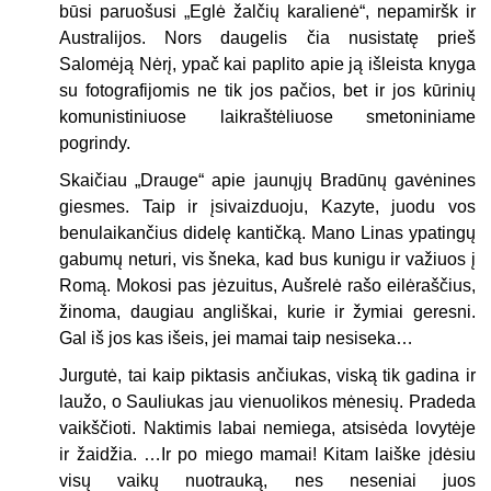
būsi paruošusi „Eglė žalčių karalienė“, nepamiršk ir
Australijos. Nors daugelis čia nusistatę prieš
Salomėją Nėrį, ypač kai paplito apie ją išleista knyga
su fotografijomis ne tik jos pačios, bet ir jos kūrinių
komunistiniuose laikraštėliuose smetoniniame
pogrindy.
Skaičiau „Drauge“ apie jaunųjų Bradūnų gavėnines
giesmes. Taip ir įsivaizduoju, Kazyte, juodu vos
benulaikančius didelę kantičką. Mano Linas ypatingų
gabumų neturi, vis šneka, kad bus kunigu ir važiuos į
Romą. Mokosi pas jėzuitus, Aušrelė rašo eilėraščius,
žinoma, daugiau angliškai, kurie ir žymiai geresni.
Gal iš jos kas išeis, jei mamai taip nesiseka…
Jurgutė, tai kaip piktasis ančiukas, viską tik gadina ir
laužo, o Sauliukas jau vienuolikos mėnesių. Pradeda
vaikščioti. Naktimis labai nemiega, atsisėda lovytėje
ir žaidžia. …Ir po miego mamai! Kitam laiške įdėsiu
visų vaikų nuotrauką, nes neseniai juos