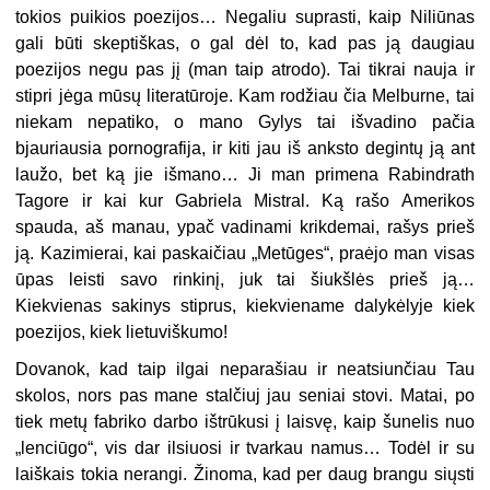
tokios puikios poezijos… Negaliu suprasti, kaip Niliūnas
gali būti skeptiškas, o gal dėl to, kad pas ją daugiau
poezijos negu pas jį (man taip atrodo). Tai tikrai nauja ir
stipri jėga mūsų literatūroje. Kam rodžiau čia Melburne, tai
niekam nepatiko, o mano Gylys tai išvadino pačia
bjauriausia pornografija, ir kiti jau iš anksto degintų ją ant
laužo, bet ką jie išmano… Ji man primena Rabindrath
Tagore ir kai kur Gabriela Mistral. Ką rašo Amerikos
spauda, aš manau, ypač vadinami krikdemai, rašys prieš
ją. Kazimierai, kai paskaičiau „Metūges“, praėjo man visas
ūpas leisti savo rinkinį, juk tai šiukšlės prieš ją…
Kiekvienas sakinys stiprus, kiekviename dalykėlyje kiek
poezijos, kiek lietuviškumo!
Dovanok, kad taip ilgai neparašiau ir neatsiunčiau Tau
skolos, nors pas mane stalčiuj jau seniai stovi. Matai, po
tiek metų fabriko darbo ištrūkusi į laisvę, kaip šunelis nuo
„lenciūgo“, vis dar ilsiuosi ir tvarkau namus… Todėl ir su
laiškais tokia nerangi. Žinoma, kad per daug brangu siųsti