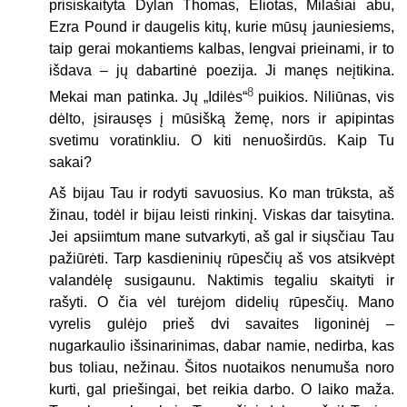
prisiskaityta Dylan Thomas, Eliotas, Milašiai abu,
Ezra Pound ir daugelis kitų, kurie mūsų jauniesiems,
taip gerai mokantiems kalbas, lengvai prieinami, ir to
išdava – jų dabartinė poezija. Ji manęs neįtikina.
8
Mekai man patinka. Jų „Idilės“
puikios. Niliūnas, vis
dėlto, įsirausęs į mūsišką žemę, nors ir apipintas
svetimu voratinkliu. O kiti nenuoširdūs. Kaip Tu
sakai?
Aš bijau Tau ir rodyti savuosius. Ko man trūksta, aš
žinau, todėl ir bijau leisti rinkinį. Viskas dar taisytina.
Jei apsiimtum mane sutvarkyti, aš gal ir siųsčiau Tau
pažiūrėti. Tarp kasdieninių rūpesčių aš vos atsikvėpt
valandėlę susigaunu. Naktimis tegaliu skaityti ir
rašyti. O čia vėl turėjom didelių rūpesčių. Mano
vyrelis gulėjo prieš dvi savaites ligoninėj –
nugarkaulio išsinarinimas, dabar namie, nedirba, kas
bus toliau, nežinau. Šitos nuotaikos nenumuša noro
kurti, gal priešingai, bet reikia darbo. O laiko maža.