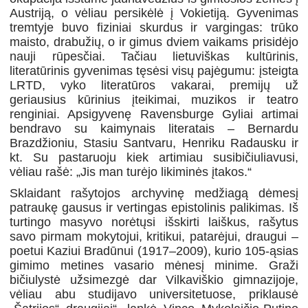
Austriją, o vėliau persikėlė į Vokietiją. Gyvenimas
tremtyje buvo fiziniai skurdus ir vargingas: trūko
maisto, drabužių, o ir gimus dviem vaikams prisidėjo
nauji rūpesčiai. Tačiau lietuviškas kultūrinis,
literatūrinis gyvenimas tęsėsi visų pajėgumu: įsteigta
LRTD, vyko literatūros vakarai, premijų už
geriausius kūrinius įteikimai, muzikos ir teatro
renginiai. Apsigyvenę Ravensburge Gyliai artimai
bendravo su kaimynais literatais – Bernardu
Brazdžioniu, Stasiu Santvaru, Henriku Radausku ir
kt. Su pastaruoju kiek artimiau susibičiuliavusi,
vėliau rašė: „Jis man turėjo likiminės įtakos.“
Sklaidant rašytojos archyvinę medžiagą dėmesį
patraukę gausus ir vertingas epistolinis palikimas. Iš
turtingo masyvo norėtųsi išskirti laiškus, rašytus
savo pirmam mokytojui, kritikui, patarėjui, draugui –
poetui Kaziui Bradūnui (1917–2009), kurio 105-ąsias
gimimo metines vasario mėnesį minime. Graži
bičiulystė užsimezgė dar Vilkaviškio gimnazijoje,
vėliau abu studijavo universitetuose, priklausė