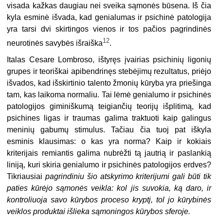
visada kažkas daugiau nei sveika sąmonės būsena. Iš čia
kyla esminė išvada, kad genialumas ir psichinė patologija
yra tarsi dvi skirtingos vienos ir tos pačios pagrindinės
12
neurotinės savybės išraiška
.
Italas Cesare Lombroso, ištyręs įvairias psichinių ligonių
grupes ir teoriškai apibendrinęs stebėjimų rezultatus, priėjo
išvados, kad išskirtinio talento žmonių kūryba yra priešinga
tam, kas laikoma normaliu. Tai lėmė genialumo ir psichinės
patologijos giminiškumą teigiančių teorijų išplitimą, kad
psichines ligas ir traumas galima traktuoti kaip galingus
meninių gabumų stimulus. Tačiau čia tuoj pat iškyla
esminis klausimas: o kas yra norma? Kaip ir kokiais
kriterijais remiantis galima nubrėžti tą jautrią ir paslankią
liniją, kuri skiria genialumo ir psichinės patologijos erdves?
Tikriausiai
pagrindiniu šio atskyrimo kriterijumi gali būti tik
paties kūrėjo sąmonės veikla: kol jis suvokia, ką daro, ir
kontroliuoja savo kūrybos proceso kryptį, tol jo kūrybinės
veiklos produktai išlieka sąmoningos kūrybos sferoje.