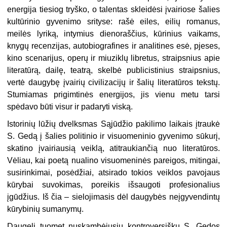
energija tiesiog tryško, o talentas skleidėsi įvairiose šalies
kultūrinio gyvenimo srityse: rašė eiles, eilių romanus,
meilės lyriką, intymius dienoraščius, kūrinius vaikams,
knygų recenzijas, autobiografines ir analitines esė, pjeses,
kino scenarijus, operų ir miuziklų libretus, straipsnius apie
literatūrą, dailę, teatrą, skelbė publicistinius straipsnius,
vertė daugybę įvairių civilizacijų ir šalių literatūros tekstų.
Stumiamas prigimtinės energijos, jis vienu metu tarsi
spėdavo būti visur ir padaryti viską.
Istorinių lūžių dvelksmas Sąjūdžio pakilimo laikais įtraukė
S. Gedą į šalies politinio ir visuomeninio gyvenimo sūkurį,
skatino įvairiausią veiklą, atitraukiančią nuo literatūros.
Vėliau, kai poetą nualino visuomeninės pareigos, mitingai,
susirinkimai, posėdžiai, atsirado tokios veiklos pavojaus
kūrybai suvokimas, poreikis išsaugoti profesionalius
įgūdžius. Iš čia – sielojimasis dėl daugybės neįgyvendintų
kūrybinių sumanymų.
Daugelį tuomet nuskambėjusių kontroversiškų S. Gedos