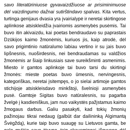
savo literatūriniuose gyvavaizdžiuose ar prisiminimuose
dėl vaizdingumo dažnai sutirštindavo spalvas.
Kita vertus,
turtinga genijaus dvasia yra įvairialypė ir neretai skirtingose
aplinkose atsiskleidžia įvairiomis asmenybės pusėmis. Tai
buvo itin akivaizdu, kai poetas bendraudavo su paprastais
Dzūkijos kaimo žmonėmis, kuriuos jis, kaip atrodė, dėl
savo prigimtinio natūralumo labiau vertino ir su jais buvo
lipšnesnis, nuoširdesnis, nei bendraudamas su valdžios
žmonėmis ar šiaip linkusiais save sureikšminti asmenimis.
Miesto ir gamtos aplinkoje tai buvo tarsi du skirtingi
žmonės: mieste poetas buvo ūmesnis, nervingesnis,
kategoriškas, neretai įsitempęs, o jo sielai artimoje gamtos
stichijoje atsiskleisdavo minkštoji, švelnioji asmenybės
pusė. Gamtoje Sigitas buvo natūralesnis, su pagarba
žvelgė į kasdieniškus, jam nuo vaikystės pažįstamus kaimo
žmogaus darbus. Galiu pasakyti, kad tokių žmonių
pažinojau tikrai nedaug (galbūt dar dailininką Algimantą
Švėgždą), kurie taip buvo suaugę su Lietuvos gamta, be