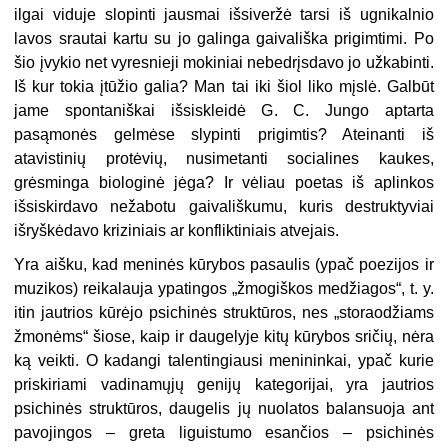
ilgai viduje slopinti jausmai išsiveržė tarsi iš ugnikalnio
lavos srautai kartu su jo galinga gaivališka prigimtimi. Po
šio įvykio net vyresnieji mokiniai nebedrįsdavo jo užkabinti.
Iš kur tokia įtūžio galia? Man tai iki šiol liko mįslė. Galbūt
jame spontaniškai išsiskleidė G. C. Jungo aptarta
pasąmonės gelmėse slypinti prigimtis? Ateinanti iš
atavistinių protėvių, nusimetanti socialines kaukes,
grėsminga biologinė jėga? Ir vėliau poetas iš aplinkos
išsiskirdavo nežabotu gaivališkumu, kuris destruktyviai
išryškėdavo kriziniais ar konfliktiniais atvejais.
Yra aišku, kad meninės kūrybos pasaulis (ypač poezijos ir
muzikos) reikalauja ypatingos „žmogiškos medžiagos“, t. y.
itin jautrios kūrėjo psichinės struktūros, nes „storaodžiams
žmonėms“ šiose, kaip ir daugelyje kitų kūrybos sričių, nėra
ką veikti. O kadangi talentingiausi menininkai, ypač kurie
priskiriami vadinamųjų genijų kategorijai, yra jautrios
psichinės struktūros, daugelis jų nuolatos balansuoja ant
pavojingos – greta liguistumo esančios – psichinės