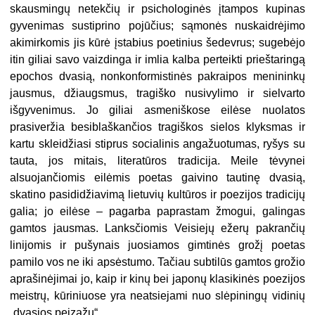
skausmingų netekčių ir psichologinės įtampos kupinas
gyvenimas sustiprino pojūčius; sąmonės nuskaidrėjimo
akimirkomis jis kūrė įstabius poetinius šedevrus; sugebėjo
itin giliai savo vaizdinga ir imlia kalba perteikti prieštaringą
epochos dvasią, nonkonformistinės pakraipos menininkų
jausmus, džiaugsmus, tragiško nusivylimo ir sielvarto
išgyvenimus. Jo giliai asmeniškose eilėse nuolatos
prasiveržia besiblaškančios tragiškos sielos klyksmas ir
kartu skleidžiasi stiprus socialinis angažuotumas, ryšys su
tauta, jos mitais, literatūros tradicija. Meile tėvynei
alsuojančiomis eilėmis poetas gaivino tautinę dvasią,
skatino pasididžiavimą lietuvių kultūros ir poezijos tradicijų
galia; jo eilėse – pagarba paprastam žmogui, galingas
gamtos jausmas. Lanksčiomis Veisiejų ežerų pakrančių
linijomis ir pušynais juosiamos gimtinės grožį poetas
pamilo vos ne iki apsėstumo. Tačiau subtilūs gamtos grožio
aprašinėjimai jo, kaip ir kinų bei japonų klasikinės poezijos
meistrų, kūriniuose yra neatsiejami nuo slėpiningų vidinių
„dvasios peizažų“.