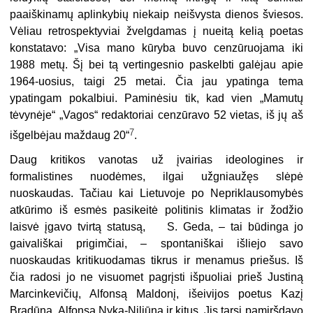
paaiškinamų aplinkybių niekaip neišvysta dienos šviesos.
Vėliau retrospektyviai žvelgdamas į nueitą kelią poetas
konstatavo: „Visa mano kūryba buvo cenzūruojama iki
1988 metų. Šį bei tą vertingesnio paskelbti galėjau apie
1964-uosius, taigi 25 metai. Čia jau ypatinga tema
ypatingam pokalbiui. Paminėsiu tik, kad vien „Mamutų
tėvynėje“ „Vagos“ redaktoriai cenzūravo 52 vietas, iš jų aš
7
išgelbėjau maždaug 20“
.
Daug kritikos vanotas už įvairias ideologines ir
formalistines nuodėmes, ilgai užgniaužęs slėpė
nuoskaudas. Tačiau kai Lietuvoje po Nepriklausomybės
atkūrimo iš esmės pasikeitė politinis klimatas ir žodžio
laisvė įgavo tvirtą statusą, S. Geda, – tai būdinga jo
gaivališkai prigimčiai, – spontaniškai išliejo savo
nuoskaudas kritikuodamas tikrus ir menamus priešus. Iš
čia radosi jo ne visuomet pagrįsti išpuoliai prieš Justiną
Marcinkevičių, Alfonsą Maldonį, išeivijos poetus Kazį
Bradūną, Alfonsą Nyką-Niliūną ir kitus. Jis tarsi pamiršdavo