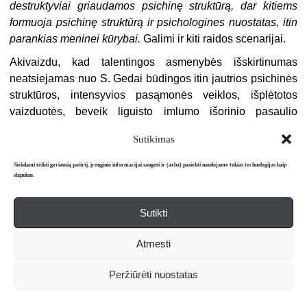
destruktyviai griaudamos psichinę struktūrą, dar kitiems
formuoja psichinę struktūrą ir psichologines nuostatas, itin
parankias meninei kūrybai.
Galimi ir kiti raidos scenarijai.
Akivaizdu, kad talentingos asmenybės išskirtinumas
neatsiejamas nuo S. Gedai būdingos itin jautrios psichinės
struktūros, intensyvios pasąmonės veiklos, išplėtotos
vaizduotės, beveik liguisto imlumo išorinio pasaulio
įspūdžiams ir pojūčiams, kurie nesuvokiami eiliniam
Sutikimas
žmogui. Tokios psichiniams ligoniams artimos savybės
pagrįstai mokslininkų traktuojamos kaip itin dėkingi
Siekdami teikti geriausią patirtį, įrenginio informacijai saugoti ir (arba) pasiekti naudojame tokias technologijas kaip
menininko kūrybinio potencialo elementai arba, kitais
slapukus.
žodžiais tariant, svarbi medžiaga meninei kūrybai.
Sutikti
Ir pagaliau dar vienas nemažiau svarbus išskirtinio talento
bei genialių žmonių ir psichinių ligonių panašumas,
Atmesti
skiriantis juos nuo daugybės paprastų žmonių – ypatingas
galvos smegenų susijaudinimas, kurį fiziologiškai galima
Peržiūrėti nuostatas
paaiškinti kaip padidintą kraujo smegenų maitinimą. „Kai
susijaudinu, – prisipažįsta S. Geda, – mano pakaušis