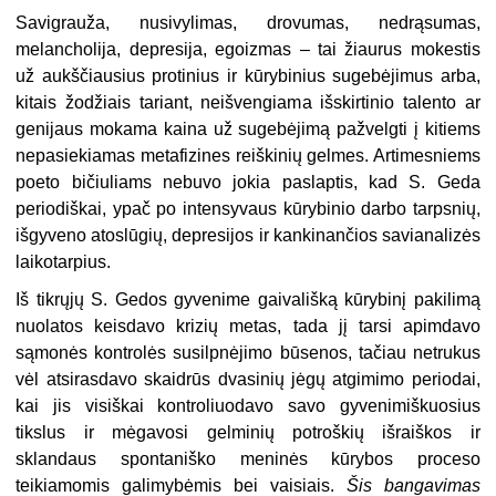
Savigrauža, nusivylimas, drovumas, nedrąsumas,
melancholija, depresija, egoizmas – tai žiaurus mokestis
už aukščiausius protinius ir kūrybinius sugebėjimus arba,
kitais žodžiais tariant, neišvengiama išskirtinio talento ar
genijaus mokama kaina už sugebėjimą pažvelgti į kitiems
nepasiekiamas metafizines reiškinių gelmes. Artimesniems
poeto bičiuliams nebuvo jokia paslaptis, kad S. Geda
periodiškai, ypač po intensyvaus kūrybinio darbo tarpsnių,
išgyveno atoslūgių, depresijos ir kankinančios savianalizės
laikotarpius.
Iš tikrųjų S. Gedos gyvenime gaivališką kūrybinį pakilimą
nuolatos keisdavo krizių metas, tada jį tarsi apimdavo
sąmonės kontrolės susilpnėjimo būsenos, tačiau netrukus
vėl atsirasdavo skaidrūs dvasinių jėgų atgimimo periodai,
kai jis visiškai kontroliuodavo savo gyvenimiškuosius
tikslus ir mėgavosi gelminių potroškių išraiškos ir
sklandaus spontaniško meninės kūrybos proceso
teikiamomis galimybėmis bei vaisiais.
Šis bangavimas