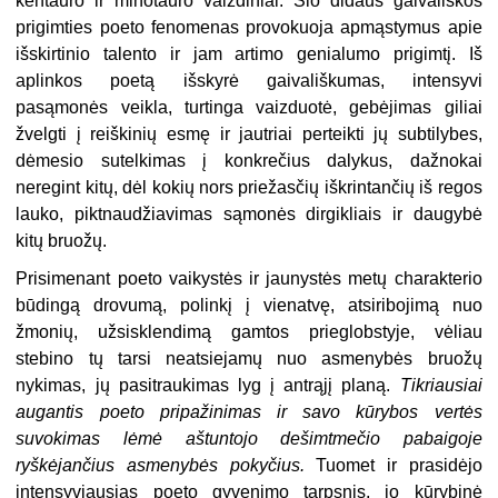
kentauro ir minotauro vaizdiniai. Šio didaus gaivališkos
prigimties poeto fenomenas provokuoja apmąstymus apie
išskirtinio talento ir jam artimo genialumo prigimtį. Iš
aplinkos poetą išskyrė gaivališkumas, intensyvi
pasąmonės veikla, turtinga vaizduotė, gebėjimas giliai
žvelgti į reiškinių esmę ir jautriai perteikti jų subtilybes,
dėmesio sutelkimas į konkrečius dalykus, dažnokai
neregint kitų, dėl kokių nors priežasčių iškrintančių iš regos
lauko, piktnaudžiavimas sąmonės dirgikliais ir daugybė
kitų bruožų.
Prisimenant poeto vaikystės ir jaunystės metų charakterio
būdingą drovumą, polinkį į vienatvę, atsiribojimą nuo
žmonių, užsisklendimą gamtos prieglobstyje, vėliau
stebino tų tarsi neatsiejamų nuo asmenybės bruožų
nykimas, jų pasitraukimas lyg į antrąjį planą.
Tikriausiai
augantis poeto pripažinimas ir savo kūrybos vertės
suvokimas lėmė aštuntojo dešimtmečio pabaigoje
ryškėjančius asmenybės pokyčius.
Tuomet ir prasidėjo
intensyviausias poeto gyvenimo tarpsnis, jo kūrybinė