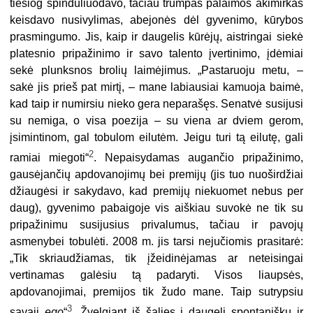
tiesiog spinduliuodavo, tačiau trumpas palaimos akimirkas
keisdavo nusivylimas, abejonės dėl gyvenimo, kūrybos
prasmingumo. Jis, kaip ir daugelis kūrėjų, aistringai siekė
platesnio pripažinimo ir savo talento įvertinimo, įdėmiai
sekė plunksnos brolių laimėjimus. „Pastaruoju metu, –
sakė jis prieš pat mirtį, – mane labiausiai kamuoja baimė,
kad taip ir numirsiu nieko gera neparašęs. Senatvė susijusi
su nemiga, o visa poezija – su viena ar dviem gerom,
įsimintinom, gal tobulom eilutėm. Jeigu turi tą eilutę, gali
2
ramiai miegoti“
. Nepaisydamas augančio pripažinimo,
gausėjančių apdovanojimų bei premijų (jis tuo nuoširdžiai
džiaugėsi ir sakydavo, kad premijų niekuomet nebus per
daug), gyvenimo pabaigoje vis aiškiau suvokė ne tik su
pripažinimu susijusius privalumus, tačiau ir pavojų
asmenybei tobulėti. 2008 m. jis tarsi nejučiomis prasitarė:
„Tik skriaudžiamas, tik įžeidinėjamas ar neteisingai
vertinamas galėsiu tą padaryti. Visos liaupsės,
apdovanojimai, premijos tik žudo mane. Taip sutrypsiu
3
savąjį
ego
“
. Žvelgiant iš šalies į daugelį spontaniškų ir