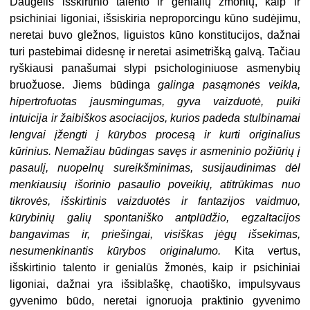
Daugelis išskirtinio talento ir genialių žmonių, kaip ir
psichiniai ligoniai, išsiskiria neproporcingu kūno sudėjimu,
neretai buvo gležnos, liguistos kūno konstitucijos, dažnai
turi pastebimai didesnę ir neretai asimetrišką galvą. Tačiau
ryškiausi panašumai slypi psichologiniuose asmenybių
bruožuose. Jiems būdinga
galinga pasąmonės veikla,
hipertrofuotas jausmingumas, gyva vaizduotė, puiki
intuicija ir žaibiškos asociacijos, kurios padeda stulbinamai
lengvai įžengti į kūrybos procesą ir kurti originalius
kūrinius. Nemažiau būdingas savęs ir asmeninio požiūrių į
pasaulį, nuopelnų sureikšminimas, susijaudinimas dėl
menkiausių išorinio pasaulio poveikių, atitrūkimas nuo
tikrovės, išskirtinis vaizduotės ir fantazijos vaidmuo,
kūrybinių galių spontaniško antplūdžio, egzaltacijos
bangavimas ir, priešingai, visiškas jėgų išsekimas,
nesumenkinantis kūrybos originalumo.
Kita vertus,
išskirtinio talento ir genialūs žmonės, kaip ir psichiniai
ligoniai, dažnai yra išsiblaškę, chaotiško, impulsyvaus
gyvenimo būdo, neretai ignoruoja praktinio gyvenimo