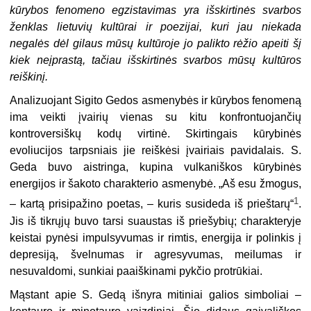
kūrybos fenomeno egzistavimas yra išskirtinės svarbos
ženklas lietuvių kultūrai ir poezijai, kuri jau niekada
negalės dėl gilaus mūsų kultūroje jo palikto rėžio apeiti šį
kiek neįprastą, tačiau išskirtinės svarbos mūsų kultūros
reiškinį.
Analizuojant Sigito Gedos asmenybės ir kūrybos fenomeną
ima veikti įvairių vienas su kitu konfrontuojančių
kontroversiškų kodų virtinė. Skirtingais kūrybinės
evoliucijos tarpsniais jie reiškėsi įvairiais pavidalais. S.
Geda buvo aistringa, kupina vulkaniškos kūrybinės
energijos ir šakoto charakterio asmenybė. „Aš esu žmogus,
1
– kartą prisipažino poetas, – kuris susideda iš prieštarų“
.
Jis iš tikrųjų buvo tarsi suaustas iš priešybių; charakteryje
keistai pynėsi impulsyvumas ir rimtis, energija ir polinkis į
depresiją, švelnumas ir agresyvumas, meilumas ir
nesuvaldomi, sunkiai paaiškinami pykčio protrūkiai.
Mąstant apie S. Gedą išnyra mitiniai galios simboliai –