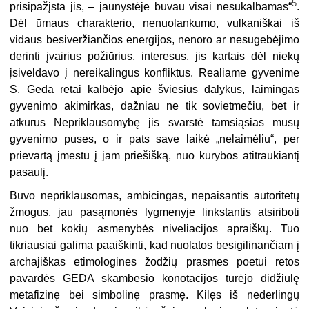
5
prisipažįsta jis, – jaunystėje buvau visai nesukalbamas“
.
Dėl ūmaus charakterio, nenuolankumo, vulkaniškai iš
vidaus besiveržiančios energijos, nenoro ar nesugebėjimo
derinti įvairius požiūrius, interesus, jis kartais dėl niekų
įsiveldavo į nereikalingus konfliktus. Realiame gyvenime
S. Geda retai kalbėjo apie šviesius dalykus, laimingas
gyvenimo akimirkas, dažniau ne tik sovietmečiu, bet ir
atkūrus Nepriklausomybę jis svarstė tamsiąsias mūsų
gyvenimo puses, o ir pats save laikė „nelaimėliu“, per
prievartą įmestu į jam priešišką, nuo kūrybos atitraukiantį
pasaulį.
Buvo nepriklausomas, ambicingas, nepaisantis autoritetų
žmogus, jau pasąmonės lygmenyje linkstantis atsiriboti
nuo bet kokių asmenybės niveliacijos apraiškų. Tuo
tikriausiai galima paaiškinti, kad nuolatos besigilinančiam į
archajiškas etimologines žodžių prasmes poetui retos
pavardės GEDA skambesio konotacijos turėjo didžiulę
metafizinę bei simbolinę prasmę. Kilęs iš nederlingų