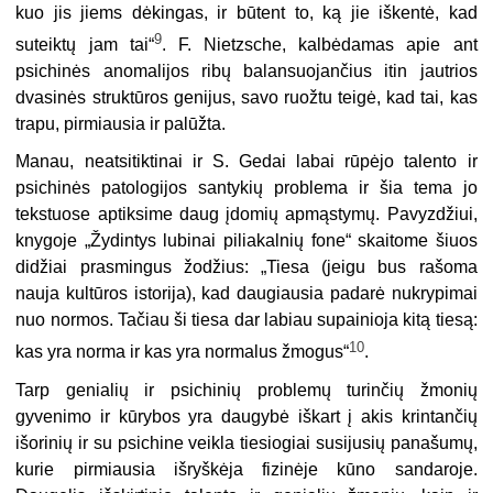
kuo jis jiems dėkingas, ir būtent to, ką jie iškentė, kad
9
suteiktų jam tai“
. F. Nietzsche, kalbėdamas apie ant
psichinės anomalijos ribų balansuojančius itin jautrios
dvasinės struktūros genijus, savo ruožtu teigė, kad tai, kas
trapu, pirmiausia ir palūžta.
Manau, neatsitiktinai ir S. Gedai labai rūpėjo talento ir
psichinės patologijos santykių problema ir šia tema jo
tekstuose aptiksime daug įdomių apmąstymų. Pavyzdžiui,
knygoje „Žydintys lubinai piliakalnių fone“ skaitome šiuos
didžiai prasmingus žodžius: „Tiesa (jeigu bus rašoma
nauja kultūros istorija), kad daugiausia padarė nukrypimai
nuo normos. Tačiau ši tiesa dar labiau supainioja kitą tiesą:
10
kas yra norma ir kas yra normalus žmogus“
.
Tarp genialių ir psichinių problemų turinčių žmonių
gyvenimo ir kūrybos yra daugybė iškart į akis krintančių
išorinių ir su psichine veikla tiesiogiai susijusių panašumų,
kurie pirmiausia išryškėja fizinėje kūno sandaroje.