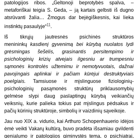
patologijos ribos. „Geltonoji beprotybės spalva, –
metaforiškai teigia S. Geda, – ją kartais gelbsti iš dugno
atsrūvanti žalia… Žmogus dar bejėgiškesnis, kai lieka
11
instinktų pasaulyje“
.
Iš tikrųjų jautresnės psichinės struktūros
menininkų
kasdienį gyvenimą bei kūrybą nuolatos lydi
grėsmingas šešėlis, grasinantis persitempimo ir
psichologinių krizių atvejais ilgesniu ar trumpesniu
sąmonės kontrolės užtemimu ir nemotyvuotais, dažnai
pavojingais aplinkai ir pačiam kūrėjui destruktyviais
poelgiais.
Tamsiuose ir mįslinguose fiziologinių-
psichologinių pasąmonės struktūrų priklausomybių
gelmėse slypi daug paslaptingų kūrybą veikiančių
veiksnių, kurie palieka tokius pat mįslingus pėdsakus ir
pačių kūrinių struktūroje, simbolių ir vaizdinių sąveikoje.
Jau nuo XIX a. vidurio, kai Arthuro Schopenhauerio idėjos
ėmė veikti Vakarų kultūrą, buvo pradėta išsamiau gvildenti
genialumo ir patologijos giminystės tema, o psichiatrai,