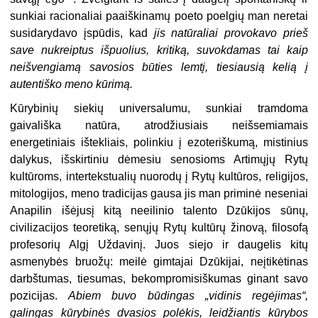
sunkiai racionaliai paaiškinamų poeto poelgių man neretai
susidarydavo įspūdis, kad
jis natūraliai provokavo prieš
save nukreiptus išpuolius, kritiką, suvokdamas tai kaip
neišvengiamą savosios būties lemtį, tiesiausią kelią į
autentiško meno kūrimą.
Kūrybinių siekių universalumu, sunkiai tramdoma
gaivališka natūra, atrodžiusiais neišsemiamais
energetiniais ištekliais, polinkiu į ezoteriškumą, mistinius
dalykus, išskirtiniu dėmesiu senosioms Artimųjų Rytų
kultūroms, intertekstualių nuorodų į Rytų kultūros, religijos,
mitologijos, meno tradicijas gausa jis man priminė neseniai
Anapilin išėjusį kitą neeilinio talento Dzūkijos sūnų,
civilizacijos teoretiką, senųjų Rytų kultūrų žinovą, filosofą
profesorių Algį Uždavinį. Juos siejo ir daugelis kitų
asmenybės bruožų: meilė gimtajai Dzūkijai, neįtikėtinas
darbštumas, tiesumas, bekompromisiškumas ginant savo
pozicijas.
Abiem buvo būdingas „vidinis regėjimas“,
galingas kūrybinės dvasios polėkis, leidžiantis kūrybos