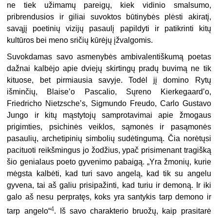
ne tiek užimamų pareigų, kiek vidinio smalsumo,
pribrendusios ir giliai suvoktos būtinybės plėsti akiratį,
savąjį poetinių vizijų pasaulį papildyti ir patikrinti kitų
kultūros bei meno sričių kūrėjų įžvalgomis.
Suvokdamas savo asmenybės ambivalentiškumą poetas
dažnai kalbėjo apie dviejų skirtingų pradų buvimą ne tik
kituose, bet pirmiausia savyje. Todėl jį domino Rytų
išminčių, Blaise’o Pascalio, Sųreno Kierkegaard’o,
Friedricho Nietzsche’s, Sigmundo Freudo, Carlo Gustavo
Jungo ir kitų mąstytojų samprotavimai apie žmogaus
prigimties, psichinės veiklos, sąmonės ir pasąmonės
pasaulių, archetipinių simbolių sudėtingumą. Čia norėtųsi
pacituoti reikšmingus jo žodžius, ypač prisimenant tragišką
šio genialaus poeto gyvenimo pabaigą. „Yra žmonių, kurie
mėgsta kalbėti, kad turi savo angelą, kad tik su angelu
gyvena, tai aš galiu prisipažinti, kad turiu ir demoną. Ir iki
galo aš nesu perpratęs, koks yra santykis tarp demono ir
4
tarp angelo“
. Iš savo charakterio bruožų, kaip prasitarė