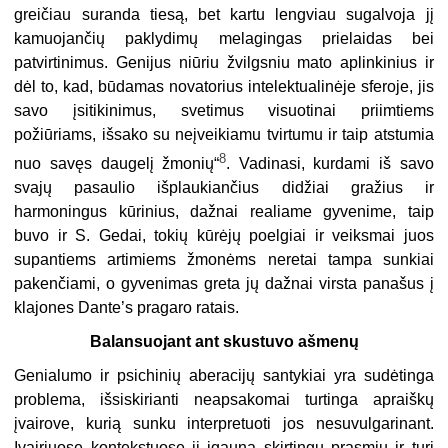
greičiau suranda tiesą, bet kartu lengviau sugalvoja jį
kamuojančių paklydimų melagingas prielaidas bei
patvirtinimus. Genijus niūriu žvilgsniu mato aplinkinius ir
dėl to, kad, būdamas novatorius intelektualinėje sferoje, jis
savo įsitikinimus, svetimus visuotinai priimtiems
požiūriams, išsako su neįveikiamu tvirtumu ir taip atstumia
8
nuo savęs daugelį žmonių“
. Vadinasi, kurdami iš savo
svajų pasaulio išplaukiančius didžiai gražius ir
harmoningus kūrinius, dažnai realiame gyvenime, taip
buvo ir S. Gedai, tokių kūrėjų poelgiai ir veiksmai juos
supantiems artimiems žmonėms neretai tampa sunkiai
pakenčiami, o gyvenimas greta jų dažnai virsta panašus į
klajones Dante’s pragaro ratais.
Balansuojant ant skustuvo ašmenų
Genialumo ir psichinių aberacijų santykiai yra sudėtinga
problema, išsiskirianti neapsakomai turtinga apraiškų
įvairove, kurią sunku interpretuoti jos nesuvulgarinant.
Įvairiuose kontekstuose ji įgauna skirtingų prasmių ir turi