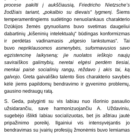
procese pakilti į aukščiausią, Friedricho Nietzsche’s
žodžiais tariant, „pokalbio su dievais“ lygmenį.
Šiems
temperamentingiems sudėtingo nenuolankaus charakterio
Dzūkijos žemės grynuoliams buvo svetimas daugeliui
dabartinių „kišeninių intelektualų“ būdingas konformizmas
ir perdėtas vadinamasis „elgesio lankstumas“. Tai
buvo
nepriklausomos asmenybės, suformavusios savo
egzistencinę laikyseną; jie nuolatos ieškojo naujų
saviraiškos galimybių, neretai elgėsi perdėm tiesiai,
menkai paisė socialinių rangų, rėždavo į akis tai, ką
galvojo.
Greta gaivališko talento šios charakterio savybės
kėlė jiems papildomų bendravimo ir gyvenimo problemų,
gausino nedraugų ratą.
S. Geda, palyginti su vis labiau nuo išorinio pasaulio
užsidarančiu, save harmonizuojančiu A. Uždaviniu,
sugebėjo išlikti labiau socializuotas, bet jis aštriau jautė
pripažinimo poreikį. Ilgainiui vis intensyvėjantis jo
bendravimas su įvairių profesijų žmonėmis buvo lemiamas