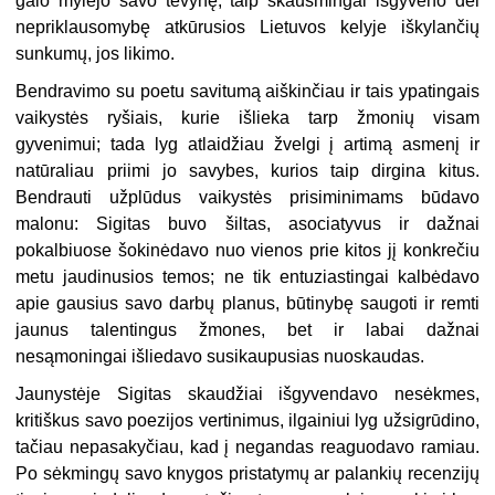
galo mylėjo savo tėvynę, taip skausmingai išgyveno dėl
nepriklausomybę atkūrusios Lietuvos kelyje iškylančių
sunkumų, jos likimo.
Bendravimo su poetu savitumą aiškinčiau ir tais ypatingais
vaikystės ryšiais, kurie išlieka tarp žmonių visam
gyvenimui; tada lyg atlaidžiau žvelgi į artimą asmenį ir
natūraliau priimi jo savybes, kurios taip dirgina kitus.
Bendrauti užplūdus vaikystės prisiminimams būdavo
malonu: Sigitas buvo šiltas, asociatyvus ir dažnai
pokalbiuose šokinėdavo nuo vienos prie kitos jį konkrečiu
metu jaudinusios temos; ne tik entuziastingai kalbėdavo
apie gausius savo darbų planus, būtinybę saugoti ir remti
jaunus talentingus žmones, bet ir labai dažnai
nesąmoningai išliedavo susikaupusias nuoskaudas.
Jaunystėje Sigitas skaudžiai išgyvendavo nesėkmes,
kritiškus savo poezijos vertinimus, ilgainiui lyg užsigrūdino,
tačiau nepasakyčiau, kad į negandas reaguodavo ramiau.
Po sėkmingų savo knygos pristatymų ar palankių recenzijų