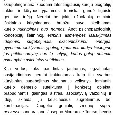
skrupulingai analizuodami talentingiausių kūrėjų biografijų
faktus ir kūrybos ypatumus, teoriškai grindė liguisto
genijaus idėją. Neretai be jokių užuolankų esminiu
išskirtinio kūrybingumo bruožu buvo skelbiamas
kūrėjo
nukrypimas nuo normos.
Anot psichopatologinių
koncepcijų šalininkų,
esminis asmenybės išsiskyrimas
idėjomis, sugebėjimais, ekscentriškumu, energija,
gyvenimo efektyvumu, ypatingu jautrumu liudija tiesioginę
jos priklausomybę nuo tų sąlygų, kurios galop nulemia
asmenybės psichinius sutrikimus.
Kita vertus, toks padidintas jautrumas, egzaltuotas
susijaudinimas neretai traktuojamas kaip itin svarbus
kūrybinius sugebėjimus skatinantis veiksnys, lemiantis
kūrėjo dėmesio sutelktumą į konkretų objektą,
prabudinantis galingas aistras, asociatyvią vaizdinių ir
idėjų sklaidą, jų keisčiausius sugretinimus bei
kombinacijas. Daugelio genialių žmonių
supra-
nerveuse
sandara, anot Josepho Moreau de Tourso, beveik