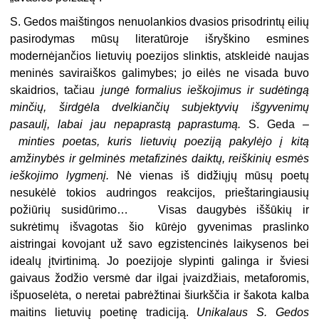
S. Gedos maištingos nenuolankios dvasios prisodrintų eilių
pasirodymas mūsų literatūroje išryškino esmines
modernėjančios lietuvių poezijos slinktis, atskleidė naujas
meninės saviraiškos galimybes; jo eilės ne visada buvo
skaidrios, tačiau
jungė formalius ieškojimus ir sudėtingą
minčių, širdgėla dvelkiančių subjektyvių išgyvenimų
pasaulį, labai jau nepaprastą paprastumą.
S. Geda –
minties poetas, kuris lietuvių poeziją pakylėjo į kitą
amžinybės ir gelminės metafizinės daiktų, reiškinių esmės
ieškojimo lygmenį.
Nė vienas iš didžiųjų mūsų poetų
nesukėlė tokios audringos reakcijos, prieštaringiausių
požiūrių susidūrimo… Visas daugybės iššūkių ir
sukrėtimų išvagotas šio kūrėjo gyvenimas praslinko
aistringai kovojant už savo egzistencinės laikysenos bei
idealų įtvirtinimą. Jo poezijoje slypinti galinga ir šviesi
gaivaus žodžio versmė dar ilgai įvaizdžiais, metaforomis,
išpuoselėta, o neretai pabrėžtinai šiurkščia ir šakota kalba
maitins lietuvių poetinę tradiciją.
Unikalaus S. Gedos