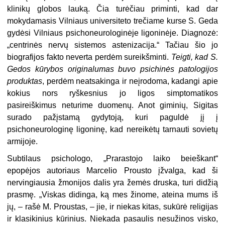
klinikų globos lauką. Čia turėčiau priminti, kad dar
mokydamasis Vilniaus universiteto trečiame kurse S. Geda
gydėsi Vilniaus psichoneurologinėje ligoninėje. Diagnozė:
„centrinės nervų sistemos astenizacija.“ Tačiau šio jo
biografijos fakto neverta perdėm sureikšminti.
Teigti, kad S.
Gedos kūrybos originalumas buvo psichinės patologijos
produktas
, perdėm neatsakinga ir neįrodoma, kadangi apie
kokius nors ryškesnius jo ligos simptomatikos
pasireiškimus neturime duomenų. Anot giminių, Sigitas
surado pažįstamą gydytoją, kuri paguldė jį į
psichoneurologinę ligoninę, kad nereikėtų tarnauti sovietų
armijoje.
Subtilaus psichologo, „Prarastojo laiko beieškant“
epopėjos autoriaus Marcelio Prousto įžvalga, kad ši
nervingiausia žmonijos dalis yra žemės druska, turi didžią
prasmę. „Viskas didinga, ką mes žinome, ateina mums iš
jų, – rašė M. Proustas, – jie, ir niekas kitas, sukūrė religijas
ir klasikinius kūrinius. Niekada pasaulis nesužinos visko,