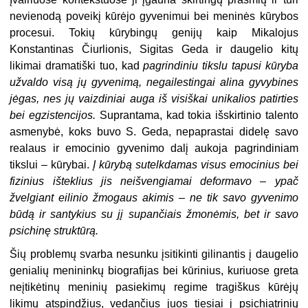
nevienodą poveikį kūrėjo gyvenimui bei meninės kūrybos
procesui. Tokių kūrybingų genijų kaip Mikalojus
Konstantinas Čiurlionis, Sigitas Geda ir daugelio kitų
likimai dramatiški tuo, kad
pagrindiniu tikslu tapusi kūryba
užvaldo visą jų gyvenimą, negailestingai alina gyvybines
jėgas, nes jų vaizdiniai auga iš visiškai unikalios patirties
bei egzistencijos.
Suprantama, kad tokia išskirtinio talento
asmenybė, koks buvo S. Geda, nepaprastai didelę savo
realaus ir emocinio gyvenimo dalį aukoja pagrindiniam
tikslui – kūrybai.
Į kūrybą sutelkdamas visus emocinius bei
fizinius išteklius jis neišvengiamai deformavo – ypač
žvelgiant eilinio žmogaus akimis – ne tik savo gyvenimo
būdą ir santykius su jį supančiais žmonėmis, bet ir savo
psichinę struktūrą.
Šių problemų svarba nesunku įsitikinti gilinantis į daugelio
genialių menininkų biografijas bei kūrinius, kuriuose greta
neįtikėtinų meninių pasiekimų regime tragiškus kūrėjų
likimų atspindžius, vedančius juos tiesiai į psichiatrinių