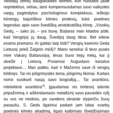
Veisiejų žemių daugiavaikės šeimos, kuri nuolatos jautė
nepriteklius, vėliau, tarsi kompensuodamas savo vaikystės
vargų pagimdytus psichologinius kompleksus, ieškojo
kilmingų bajoriškos kilmės protėvių, kūrė poetines
legendas apie savo švedišką aristokratišką kilmę. „Visokių
Gedų, – sako jis, – yra buvę. Bojtaras man kitados pūtė,
kad Vengrijoj jų daug. Švedijoj daug tikrai. Bet eilėse
esama pramano. Ar galėjo taip būti? Vengrų kareivis Geda
Lietuvoj prieš Žalgirio mūšį? Mano seneliai iš tėvo pusės
mirė Vakarų Baltarusijoj, tėvas buvo trejų metų, kai jį
atvežė į Lietuvą. Proseniai Augustavo kanalus
projektavo… Man patiko, kad ir Mačernis save iš vengrų
kildinęs. Tai vis piligrimystės tema, piligrimų likimai. Kartais
norisi susikurti naują savo biografiją… Tai avantiūra,
6
intelektinė avantiūra“
. Įgaudamas vis tvirtesnį talento
pripažinimą ir aiškindamasis metafizinį savo pavardės ryšį
su vos ne mistiniu, po vandens skraiste slypinčiu žuvų
pasauliu, S. Geda ilgainiui padarė jam labai svarbų
poetinės kilmės atradimą, ilgais kalbiniais išvedžiojimais