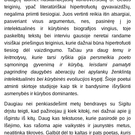
teiginių, ypač literatūriškai hipertrofuotų gyvavaizdžių,
negalima priimti tiesiogiai. Juos vertinti reikia itin atsargiai,
pasveriant visus argumentus, nes, pasinėrę į jo
intelektualinės ir kūrybinės biografijos vingius, toje
paskelbtų tekstų bei interviu gausoje neretai randame
visiškai priešingus teiginius, kurie dažnai būna hipertrofuoti
tiesiog dėl vaizdingumo. Tačiau
yra daug temų ir
leitmotyvų, kurie tarsi ryškia gija persmelkia poeto
sąmoningą gyvenimą ir kūrybą, leisdami pamatyti
pagrindinę daugybės aberacijų bei apylankų ženklintą
intelektualinės bei kūrybinės evoliucijos kryptį.
Šioje poetui
atminti skirtoje studijoje kaip tik ir bandysime išryškinti
asmenybės ir kūrybos dominantes.
Daugiau nei penkiasdešimt metų bendravęs su Sigitu
drįstu teigti, kad pažinojau jį kiek kitokį, nei dažnai apie jį
išgirstu iš kitų. Daug kas tekstuose, kurie pasirodė po jo
Išėjimo, kas rašoma apie vaikystės ir jaunystės metus,
neatitinka tikrovės. Galbūt dėl to kaltas ir pats poetas,
kuris