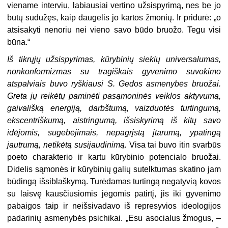
viename interviu, labiausiai vertino užsispyrimą, nes be jo
būtų sudužęs, kaip daugelis jo kartos žmonių. Ir pridūrė: „o
atsisakyti nenoriu nei vieno savo būdo bruožo. Tegu visi
būna.“
Iš tikrųjų užsispyrimas, kūrybinių siekių universalumas,
nonkonformizmas su tragiškais gyvenimo suvokimo
atspalviais buvo ryškiausi S. Gedos asmenybės bruožai.
Greta jų reikėtų paminėti pasąmoninės veiklos aktyvumą,
gaivališką energiją, darbštumą, vaizduotės turtingumą,
ekscentriškumą, aistringumą, išsiskyrimą iš kitų savo
idėjomis, sugebėjimais, nepagrįstą įtarumą, ypatingą
jautrumą, netikėtą susijaudinimą.
Visa tai buvo itin svarbūs
poeto charakterio ir kartu kūrybinio potencialo bruožai.
Didelis sąmonės ir kūrybinių galių sutelktumas skatino jam
būdingą išsiblaškymą. Turėdamas turtingą negatyvią kovos
su laisvę kausčiusiomis jėgomis patirtį, jis iki gyvenimo
pabaigos taip ir neišsivadavo iš represyvios ideologijos
padarinių asmenybės psichikai. „Esu asocialus žmogus, –