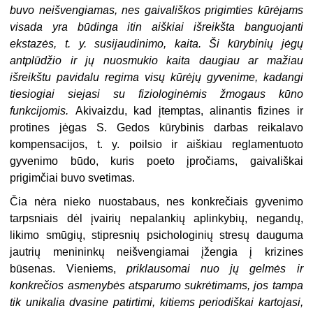
buvo neišvengiamas, nes gaivališkos prigimties kūrėjams
visada yra būdinga itin aiškiai išreikšta banguojanti
ekstazės, t. y. susijaudinimo, kaita. Ši kūrybinių jėgų
antplūdžio ir jų nuosmukio kaita daugiau ar mažiau
išreikštu pavidalu regima visų kūrėjų gyvenime, kadangi
tiesiogiai siejasi su fiziologinėmis žmogaus kūno
funkcijomis.
Akivaizdu, kad įtemptas, alinantis fizines ir
protines jėgas S. Gedos kūrybinis darbas reikalavo
kompensacijos, t. y. poilsio ir aiškiau reglamentuoto
gyvenimo būdo, kuris poeto įpročiams, gaivališkai
prigimčiai buvo svetimas.
Čia nėra nieko nuostabaus, nes konkrečiais gyvenimo
tarpsniais dėl įvairių nepalankių aplinkybių, negandų,
likimo smūgių, stipresnių psichologinių stresų dauguma
jautrių menininkų neišvengiamai įžengia į krizines
būsenas. Vieniems,
priklausomai nuo jų gelmės ir
konkrečios asmenybės atsparumo sukrėtimams, jos tampa
tik unikalia dvasine patirtimi, kitiems periodiškai kartojasi,