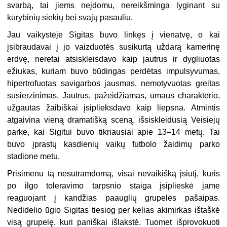
svarbą, tai jiems neįdomu, nereikšminga lyginant su
kūrybinių siekių bei svajų pasauliu.
Jau vaikystėje Sigitas buvo linkęs į vienatvę, o kai
įsibraudavai į jo vaizduotės susikurtą uždarą kamerinę
erdvę, neretai atsiskleisdavo kaip jautrus ir dygliuotas
ežiukas, kuriam buvo būdingas perdėtas impulsyvumas,
hipertrofuotas savigarbos jausmas, nemotyvuotas greitas
susierzinimas. Jautrus, pažeidžiamas, ūmaus charakterio,
užgautas žaibiškai įsiplieksdavo kaip liepsna. Atmintis
atgaivina vieną dramatišką sceną, išsiskleidusią Veisiejų
parke, kai Sigitui buvo tikriausiai apie 13–14 metų. Tai
buvo įprastų kasdienių vaikų futbolo žaidimų parko
stadione metu.
Prisimenu tą nesutramdomą, visai nevaikišką įsiūtį, kuris
po ilgo toleravimo tarpsnio staiga įsiplieskė jame
reaguojant į kandžias paauglių grupelės pašaipas.
Nedidelio ūgio Sigitas tiesiog per kelias akimirkas ištaškė
visą grupelę, kuri paniškai išlakstė. Tuomet išprovokuoti