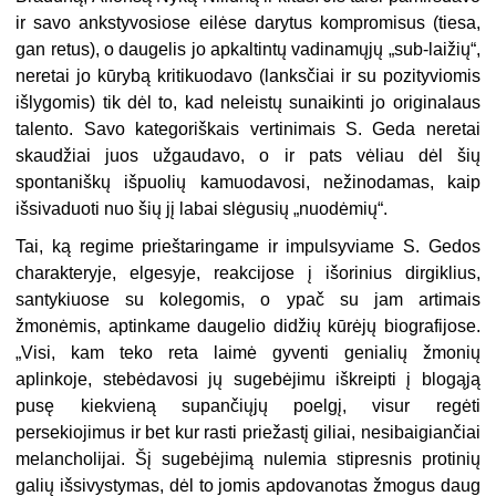
ir savo ankstyvosiose eilėse darytus kompromisus (tiesa,
gan retus), o daugelis jo apkaltintų vadinamųjų „sub-laižių“,
neretai jo kūrybą kritikuodavo (lanksčiai ir su pozityviomis
išlygomis) tik dėl to, kad neleistų sunaikinti jo originalaus
talento. Savo kategoriškais vertinimais S. Geda neretai
skaudžiai juos užgaudavo, o ir pats vėliau dėl šių
spontaniškų išpuolių kamuodavosi, nežinodamas, kaip
išsivaduoti nuo šių jį labai slėgusių „nuodėmių“.
Tai, ką regime prieštaringame ir impulsyviame S. Gedos
charakteryje, elgesyje, reakcijose į išorinius dirgiklius,
santykiuose su kolegomis, o ypač su jam artimais
žmonėmis, aptinkame daugelio didžių kūrėjų biografijose.
„Visi, kam teko reta laimė gyventi genialių žmonių
aplinkoje, stebėdavosi jų sugebėjimu iškreipti į blogąją
pusę kiekvieną supančiųjų poelgį, visur regėti
persekiojimus ir bet kur rasti priežastį giliai, nesibaigiančiai
melancholijai. Šį sugebėjimą nulemia stipresnis protinių
galių išsivystymas, dėl to jomis apdovanotas žmogus daug