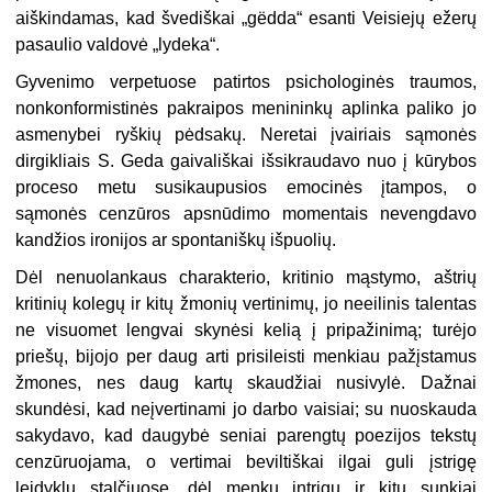
aiškindamas, kad švediškai „gëdda“ esanti Veisiejų ežerų
pasaulio valdovė „lydeka“.
Gyvenimo verpetuose patirtos psichologinės traumos,
nonkonformistinės pakraipos menininkų aplinka paliko jo
asmenybei ryškių pėdsakų. Neretai įvairiais sąmonės
dirgikliais S. Geda gaivališkai išsikraudavo nuo į kūrybos
proceso metu susikaupusios emocinės įtampos, o
sąmonės cenzūros apsnūdimo momentais nevengdavo
kandžios ironijos ar spontaniškų išpuolių.
Dėl nenuolankaus charakterio, kritinio mąstymo, aštrių
kritinių kolegų ir kitų žmonių vertinimų, jo neeilinis talentas
ne visuomet lengvai skynėsi kelią į pripažinimą; turėjo
priešų, bijojo per daug arti prisileisti menkiau pažįstamus
žmones, nes daug kartų skaudžiai nusivylė. Dažnai
skundėsi, kad neįvertinami jo darbo vaisiai; su nuoskauda
sakydavo, kad daugybė seniai parengtų poezijos tekstų
cenzūruojama, o vertimai beviltiškai ilgai guli įstrigę
leidyklų stalčiuose, dėl menkų intrigų ir kitų sunkiai