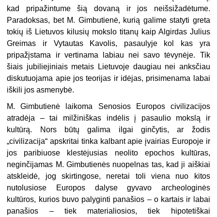
kad pripažintume šią dovaną ir jos neišsižadėtume.
Paradoksas, bet M. Gimbutienė, kurią galime statyti greta
tokių iš Lietuvos kilusių mokslo titanų kaip Algirdas Julius
Greimas ir Vytautas Kavolis, pasaulyje kol kas yra
pripažįstama ir vertinama labiau nei savo tėvynėje. Tik
šiais jubiliejiniais metais Lietuvoje daugiau nei anksčiau
diskutuojama apie jos teorijas ir idėjas, prisimenama labai
iškili jos asmenybė.
M. Gimbutienė laikoma Senosios Europos civilizacijos
atradėja – tai milžiniškas indėlis į pasaulio mokslą ir
kultūrą. Nors būtų galima ilgai ginčytis, ar žodis
„civilizacija“ apskritai tinka kalbant apie įvairias Europoje ir
jos paribiuose klestėjusias neolito epochos kultūras,
neginčijamas M. Gimbutienės nuopelnas tas, kad ji aiškiai
atskleidė, jog skirtingose, neretai toli viena nuo kitos
nutolusiose Europos dalyse gyvavo archeologinės
kultūros, kurios buvo palyginti panašios – o kartais ir labai
panašios – tiek materialiosios, tiek hipotetiškai