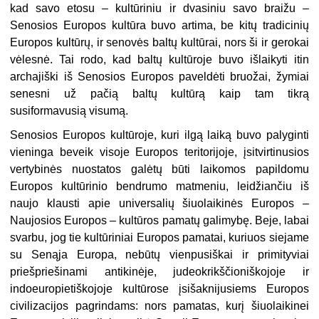
kad savo etosu – kultūriniu ir dvasiniu savo braižu –
Senosios Europos kultūra buvo artima, be kitų tradicinių
Europos kultūrų, ir senovės baltų kultūrai, nors ši ir gerokai
vėlesnė. Tai rodo, kad baltų kultūroje buvo išlaikyti itin
archajiški iš Senosios Europos paveldėti bruožai, žymiai
senesni už pačią baltų kultūrą kaip tam tikrą
susiformavusią visumą.
Senosios Europos kultūroje, kuri ilgą laiką buvo palyginti
vieninga beveik visoje Europos teritorijoje, įsitvirtinusios
vertybinės nuostatos galėtų būti laikomos papildomu
Europos kultūrinio bendrumo matmeniu, leidžiančiu iš
naujo klausti apie universalių šiuolaikinės Europos –
Naujosios Europos – kultūros pamatų galimybę. Beje, labai
svarbu, jog tie kultūriniai Europos pamatai, kuriuos siejame
su Senąja Europa, nebūtų vienpusiškai ir primityviai
priešpriešinami antikinėje, judeokrikščioniškojoje ir
indoeuropietiškojoje kultūrose įsišaknijusiems Europos
civilizacijos pagrindams: nors pamatas, kurį šiuolaikinei