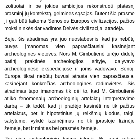
izoliuotai ir be jokios ambicijos rekonstruoti platesnį
prasminį jų kontekstą, gelmines sąsajas. Būtent šia prasme
ji gali būti laikoma Senosios Europos civilizacijos, pačios
mokslininkės dar vadintos Deivės civilizacija, atradėja.
Beje, šis atradimas yra juo nuostabesnis, kad jis nebūtų
buvęs įmanomas vien paprasčiausiai kasinėjant
archeologines vietoves. Nors M. Gimbutienė turėjo didelę
patirtį praktinės archeologijos srityje, dalyvavo
archeologinėse ekspedicijose ir joms vadovavo, Senoji
Europa tikrai nebūtų buvusi atrasta vien paprasčiausiai
kasinėjant konkrečias archeologines radimvietes. Šis
atradimas tapo įmanomas tik dėl to, kad M. Gimbutienė
atliko fenomenalų archeologinių artefaktų interpretavimo
darbą – tik todėl, kad ji pradėjo kasinėti ne tik pačius
artefaktus, bet ir hipotetinius jų reikšmių klodus, taigi,
sakytume, vykdė kasinėjimus ne tik įprastoje fizinėje
žemėje, bet ir minties bei prasmės žemėje.
Per visą archeologinių tyrimų istoriją tik labai retam