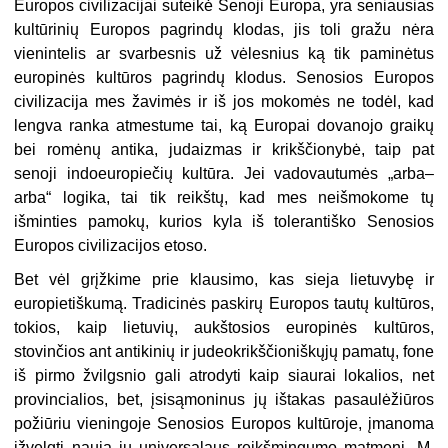
Europos civilizacijai suteikė Senoji Europa, yra seniausias
kultūrinių Europos pagrindų klodas, jis toli gražu nėra
vienintelis ar svarbesnis už vėlesnius ką tik paminėtus
europinės kultūros pagrindų klodus. Senosios Europos
civilizacija mes žavimės ir iš jos mokomės ne todėl, kad
lengva ranka atmestume tai, ką Europai dovanojo graikų
bei romėnų antika, judaizmas ir krikščionybė, taip pat
senoji indoeuropiečių kultūra. Jei vadovautumės „arba–
arba“ logika, tai tik reikštų, kad mes neišmokome tų
išminties pamokų, kurios kyla iš tolerantiško Senosios
Europos civilizacijos etoso.
Bet vėl grįžkime prie klausimo, kas sieja lietuvybę ir
europietiškumą. Tradicinės paskirų Europos tautų kultūros,
tokios, kaip lietuvių, aukštosios europinės kultūros,
stovinčios ant antikinių ir judeokrikščioniškųjų pamatų, fone
iš pirmo žvilgsnio gali atrodyti kaip siaurai lokalios, net
provincialios, bet, įsisąmoninus jų ištakas pasaulėžiūros
požiūriu vieningoje Senosios Europos kultūroje, įmanoma
įžvelgti naują jų universalaus reikšmingumo matmenį. M.