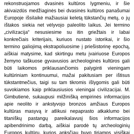
rekonstruojamos dvasinės kultūros lygmeniu, ir šie
akivaizdūs medžiaginės bei dvasinės kultūros panašumai
Europoje išsilaikė mažiausiai keletą tūkstančių metų, o jų
ištakos siekia net vėlyvojo paleolito laikus. Jei termino
„civilizacija“ nesusiesime su itin griežtais ir labai
konkrečiais kriterijais, kuriuos nustato istorikai, ir šio
termino galiojimą ekstrapoliuosime į priešistorinę epochą,
aiškiai matysime, kad skirtingu metu įvairiuose Europos
žemyno taškuose gyvavusios archeologinės kultūros gali
būti laikomos priklausančiomis palyginti vieningam
kultūriniam kontinuumui, mažai pakitusiam per ištisus
tūkstantmečius, taigi su tam tikromis išlygomis gali būti
suvokiamos kaip priklausiusios vieningai civilizacijai. M.
Gimbutienė, sukaupusi milžinišką empirinės informacijos
apie neolito ir ankstyvojo bronzos amžiaus Europos
kultūras masyvą ir atlikusi nepaprasto atkaklumo bei
titaniškų pastangų pareikalavusį šios informacijos
apibendrinimo darbą, aiškiai parodė tų archeologinių
Europos kultūrų, kurios anksčiau buvo tiriamos visiškai