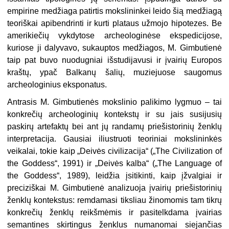
empirine medžiaga patirtis mokslininkei leido šią medžiagą
teoriškai apibendrinti ir kurti plataus užmojo hipotezes. Be
amerikiečių vykdytose archeologinėse ekspedicijose,
kuriose ji dalyvavo, sukauptos medžiagos, M. Gimbutienė
taip pat buvo nuodugniai išstudijavusi ir įvairių Europos
kraštų, ypač Balkanų šalių, muziejuose saugomus
archeologinius eksponatus.
Antrasis M. Gimbutienės mokslinio palikimo lygmuo – tai
konkrečių archeologinių kontekstų ir su jais susijusių
paskirų artefaktų bei ant jų randamų priešistorinių ženklų
interpretacija. Gausiai iliustruoti teoriniai mokslininkės
veikalai, tokie kaip „Deivės civilizacija“ („The Civilization of
the Goddess“, 1991) ir „Deivės kalba“ („The Language of
the Goddess“, 1989), leidžia įsitikinti, kaip įžvalgiai ir
preciziškai M. Gimbutienė analizuoja įvairių priešistorinių
ženklų kontekstus: remdamasi tiksliau žinomomis tam tikrų
konkrečių ženklų reikšmėmis ir pasitelkdama įvairias
semantines skirtingus ženklus numanomai siejančias