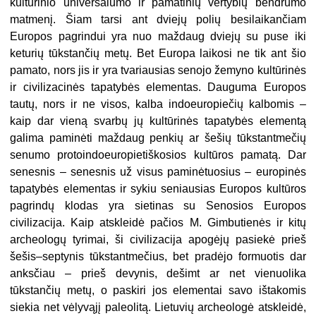
kultūrinio universalumo ir pamatinių vertybių bendrumo
matmenį. Šiam tarsi ant dviejų polių besilaikančiam
Europos pagrindui yra nuo maždaug dviejų su puse iki
keturių tūkstančių metų. Bet Europa laikosi ne tik ant šio
pamato, nors jis ir yra tvariausias senojo žemyno kultūrinės
ir civilizacinės tapatybės elementas. Dauguma Europos
tautų, nors ir ne visos, kalba indoeuropiečių kalbomis –
kaip dar vieną svarbų jų kultūrinės tapatybės elementą
galima paminėti maždaug penkių ar šešių tūkstantmečių
senumo protoindoeuropietiškosios kultūros pamatą. Dar
senesnis – senesnis už visus paminėtuosius – europinės
tapatybės elementas ir sykiu seniausias Europos kultūros
pagrindų klodas yra sietinas su Senosios Europos
civilizacija. Kaip atskleidė pačios M. Gimbutienės ir kitų
archeologų tyrimai, ši civilizacija apogėjų pasiekė prieš
šešis–septynis tūkstantmečius, bet pradėjo formuotis dar
anksčiau – prieš devynis, dešimt ar net vienuolika
tūkstančių metų, o paskiri jos elementai savo ištakomis
siekia net vėlyvąjį paleolitą. Lietuvių archeologė atskleidė,