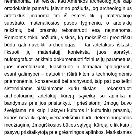
neįmanoma. Tai reiškė, kad Amerikos archeologijoje kaip
ortodoksinis pamažu įsitvirtino požiūris, jog archeologinius
artefaktus įmanoma tirti iš esmės tik jų materialiojo
substrato, materialiosios pusės lygmeniu, o artefaktų
reikšmių bei prasmių rekonstruoti esą neįmanoma.
Remiantis tokiu požiūriu, viskas, ką moksliškai precizišku
būdu gali nuveikti archeologas, – tai artefaktus iškasti,
fiksuoti jų materialųjį kontekstą, juos aprašyti,
nufotografuoti ar kitaip dokumentuoti fizinius jų parametrus,
juos inventorizuoti, klasifikuoti ir formaliai tipologizuoti,
esant galimybei – datuoti ir ištirti kitomis technologinėmis
priemonėmis, konservuoti bei archyvuoti, taip pat pasitelkti
sisteminiams aiškinimams, kurių tikslas – rekonstruoti
archeologinių artefaktų kūrėjų sąveiką su aplinka ir
bandymus prie jos prisitaikyti. Į priešistorinį žmogų buvo
žvelgiama ne kaip į aktyvų kultūros ir kultūrinių prasmių,
kurios nėra iki galo, vienareikšmiu būdu determinuojamos
medžiaginių žmogiškosios būties sąlygų, kūrėją, o tik kaip į
pasyvų prisitaikytoją prie grėsmingos aplinkos. Marksizmas