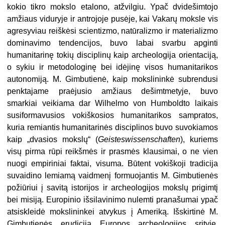
kokio tikro mokslo etalono, atžvilgiu. Ypač dvidešimtojo
amžiaus viduryje ir antrojoje pusėje, kai Vakarų moksle vis
agresyviau reiškėsi scientizmo, natūralizmo ir materializmo
dominavimo tendencijos, buvo labai svarbu apginti
humanitarinę tokių disciplinų kaip archeologija orientaciją,
o sykiu ir metodologinę bei idėjinę visos humanitarikos
autonomiją. M. Gimbutienė, kaip mokslininkė subrendusi
penktajame praėjusio amžiaus dešimtmetyje, buvo
smarkiai veikiama dar Wilhelmo von Humboldto laikais
susiformavusios vokiškosios humanitarikos sampratos,
kuria remiantis humanitarinės disciplinos buvo suvokiamos
kaip „dvasios mokslų“ (
Geisteswissenschaften
), kuriems
visų pirma rūpi reikšmės ir prasmės klausimai, o ne vien
nuogi empiriniai faktai, visuma. Būtent vokiškoji tradicija
suvaidino lemiamą vaidmenį formuojantis M. Gimbutienės
požiūriui į savitą istorijos ir archeologijos mokslų prigimtį
bei misiją. Europinio išsilavinimo nulemti pranašumai ypač
atsiskleidė mokslininkei atvykus į Ameriką. Išskirtinė M.
Gimbutienės erudicija Europos archeologijos srityje,