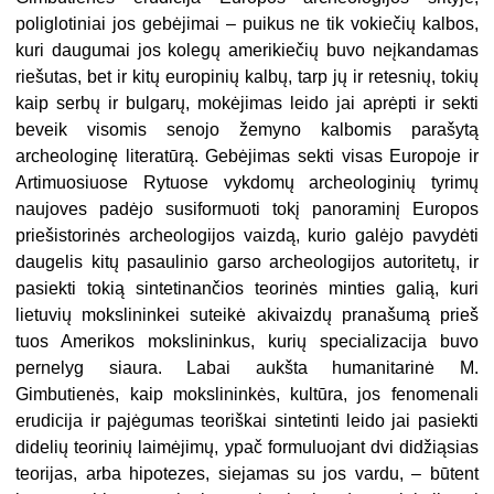
poliglotiniai jos gebėjimai – puikus ne tik vokiečių kalbos,
kuri daugumai jos kolegų amerikiečių buvo neįkandamas
riešutas, bet ir kitų europinių kalbų, tarp jų ir retesnių, tokių
kaip serbų ir bulgarų, mokėjimas leido jai aprėpti ir sekti
beveik visomis senojo žemyno kalbomis parašytą
archeologinę literatūrą. Gebėjimas sekti visas Europoje ir
Artimuosiuose Rytuose vykdomų archeologinių tyrimų
naujoves padėjo susiformuoti tokį panoraminį Europos
priešistorinės archeologijos vaizdą, kurio galėjo pavydėti
daugelis kitų pasaulinio garso archeologijos autoritetų, ir
pasiekti tokią sintetinančios teorinės minties galią, kuri
lietuvių mokslininkei suteikė akivaizdų pranašumą prieš
tuos Amerikos mokslininkus, kurių specializacija buvo
pernelyg siaura. Labai aukšta humanitarinė M.
Gimbutienės, kaip mokslininkės, kultūra, jos fenomenali
erudicija ir pajėgumas teoriškai sintetinti leido jai pasiekti
didelių teorinių laimėjimų, ypač formuluojant dvi didžiąsias
teorijas, arba hipotezes, siejamas su jos vardu, – būtent