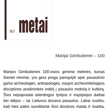
Marijai Gimbutienei – 100
Marijos Gimbutienės 100-osios gimimo metinės, kurias
šiemet minime, yra gera proga pamąstyti apie pasaulinio
garso archeologės, antropologės, naujos archeomitologijos
disciplinos pradininkės indėlį į pasaulio mokslą ir kultūrą.
Šios nepaprastai talentingos tyrėjos ir mąstytojos darbai
bei idėjos – tai Lietuvos dovana pasauliui. Labai svarbu,
kad mes patys suvoktume šios dovanos mastą ir svarbą,