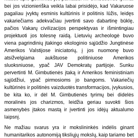
bei jos vizionieriška veikla labai prisidėjo, kad Vakaruose
pagaliau įvyktų esminis kultūrinis ir politinis lūžis, leidęs
vakariečiams adekvačiau įvertinti savo dabartinę būklę,
pačios Vakarų civilizacijos perspektyvas ir išmintingiau
projektuoti jos tolesnę raidą. Lietuvių archeologė buvo
viena pagrindinių įtakingo ekologinio sąjūdžio Jungtinėse
Amerikos Valstijose iniciatorių, į jos nuomonę buvo
atsižvelgiama aukštuose politiniuose Amerikos
sluoksniuose, ypač JAV Demokratų partijoje. Sunku
pervertinti M. Gimbutienės įtaką ir Amerikos feministiniam
sąjūdžiui, ypač pirmosioms jo bangoms. Vakariečių
kultūrinės ir politinės vaizduotės transformacijos, įvykusios,
be kita ko, ir dėl M. Gimbutienės tyrimų bei didelės
moralinės jos charizmos, leidžia geriau suvokti šios
asmenybės įtakos mastą ir įvertinti jos idėjų aktualumo
laipsnį.
Ne mažiau svarus yra ir mokslininkės indėlis ginant
humanitarikos autonomiją tiksliųjų mokslų, kaip tariamo bet