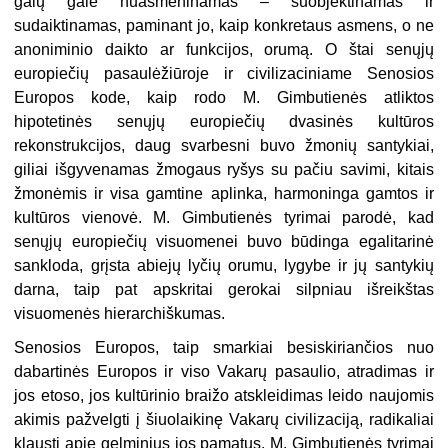
galų gale nuasmeninamas – suobjektinamas ir
sudaiktinamas, paminant jo, kaip konkretaus asmens, o ne
anoniminio daikto ar funkcijos, orumą. O štai senųjų
europiečių pasaulėžiūroje ir civilizaciniame Senosios
Europos kode, kaip rodo M. Gimbutienės atliktos
hipotetinės senųjų europiečių dvasinės kultūros
rekonstrukcijos, daug svarbesni buvo žmonių santykiai,
giliai išgyvenamas žmogaus ryšys su pačiu savimi, kitais
žmonėmis ir visa gamtine aplinka, harmoninga gamtos ir
kultūros vienovė. M. Gimbutienės tyrimai parodė, kad
senųjų europiečių visuomenei buvo būdinga egalitarinė
sankloda, grįsta abiejų lyčių orumu, lygybe ir jų santykių
darna, taip pat apskritai gerokai silpniau išreikštas
visuomenės hierarchiškumas.
Senosios Europos, taip smarkiai besiskiriančios nuo
dabartinės Europos ir viso Vakarų pasaulio, atradimas ir
jos etoso, jos kultūrinio braižo atskleidimas leido naujomis
akimis pažvelgti į šiuolaikinę Vakarų civilizaciją, radikaliai
klausti apie gelminius jos pamatus. M. Gimbutienės tyrimai