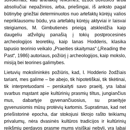
absoliučiai nepažinios, arba, priešingai, iš anksto pagal
būtinybę griežtai determinuotos nuo artefaktų kūrėjų valios
nepriklausomu būdu, yra artefaktų kūrėjų aktyviai ir laisvai
steigiamos, M. Gimbutienės prieigą atskleidžia kaip
daugeliu atžvilgių panašią į tokių postprocesinės
archeologijos teoretikų, kaip Ianas Hodderis, klasika
tapusio teorinio veikalo „Praeities
skaitymas“ („Reading the
Past“, 1986) autoriaus, požiūrį į archeologijos, kaip mokslo,
misiją bei teorines galimybes.
Lietuvių mokslininkės požiūris, kad, I. Hodderio žodžiais
tariant, mes galime – be abejo, tik hipotetiškai, tik tikėtinai,
tik interpretuodami – perskaityti savo praeitį, yra labai
svarbus mąstant apie kultūrinių prasmių tiltus, jungiančius
mus, dabartyje gyvenančiuosius, su praeityje
gyvenusiomis mūsų protėvių kartomis. Supratimas, kad net
priešistorinė epocha, dar stokojusi tikrojo rašto teikiamų
privalumų, nėra dvasinės kultūros tradicijos ir kultūrinių
reikšmių perdavos prasme mums visiškai nebyli, yra labai