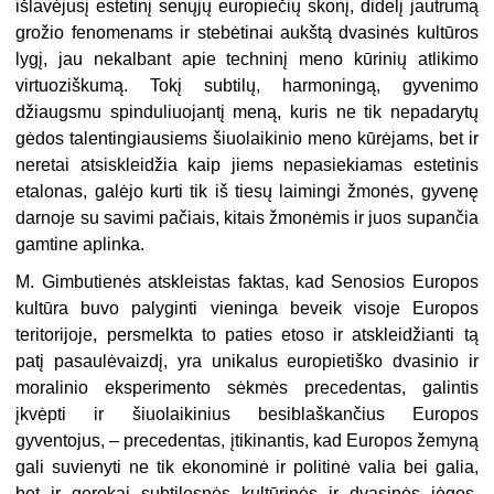
išlavėjusį estetinį senųjų europiečių skonį, didelį jautrumą
grožio fenomenams ir stebėtinai aukštą dvasinės kultūros
lygį, jau nekalbant apie techninį meno kūrinių atlikimo
virtuoziškumą. Tokį subtilų, harmoningą, gyvenimo
džiaugsmu spinduliuojantį meną, kuris ne tik nepadarytų
gėdos talentingiausiems šiuolaikinio meno kūrėjams, bet ir
neretai atsiskleidžia kaip jiems nepasiekiamas estetinis
etalonas, galėjo kurti tik iš tiesų laimingi žmonės, gyvenę
darnoje su savimi pačiais, kitais žmonėmis ir juos supančia
gamtine aplinka.
M. Gimbutienės atskleistas faktas, kad Senosios Europos
kultūra buvo palyginti vieninga beveik visoje Europos
teritorijoje, persmelkta to paties etoso ir atskleidžianti tą
patį pasaulėvaizdį, yra unikalus europietiško dvasinio ir
moralinio eksperimento sėkmės precedentas, galintis
įkvėpti ir šiuolaikinius besiblaškančius Europos
gyventojus, – precedentas, įtikinantis, kad Europos žemyną
gali suvienyti ne tik ekonominė ir politinė valia bei galia,
bet ir gerokai subtilesnės kultūrinės ir dvasinės jėgos.