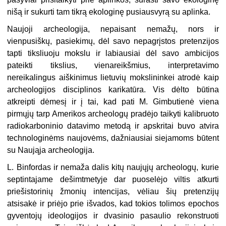
nišą ir sukurti tam tikrą ekologinę pusiausvyrą su aplinka.
Naujoji archeologija, nepaisant nemažų, nors ir
vienpusiškų, pasiekimų, dėl savo nepagrįstos pretenzijos
tapti tiksliuoju mokslu ir labiausiai dėl savo ambicijos
pateikti tikslius, vienareikšmius, interpretavimo
nereikalingus aiškinimus lietuvių mokslininkei atrodė kaip
archeologijos disciplinos karikatūra. Vis dėlto būtina
atkreipti dėmesį ir į tai, kad pati M. Gimbutienė viena
pirmųjų tarp Amerikos archeologų pradėjo taikyti kalibruoto
radiokarboninio datavimo metodą ir apskritai buvo atvira
technologinėms naujovėms, dažniausiai siejamoms būtent
su Naująja archeologija.
L. Binfordas ir nemaža dalis kitų naujųjų archeologų, kurie
septintajame dešimtmetyje dar puoselėjo viltis atkurti
priešistorinių žmonių intencijas, vėliau šių pretenzijų
atsisakė ir priėjo prie išvados, kad tokios tolimos epochos
gyventojų ideologijos ir dvasinio pasaulio rekonstruoti