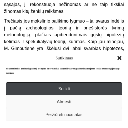
sąsajas, ji rekonstruoja nežinomas ar ne taip tiksliai
žinomas kitų ženklų reikšmes.
Trečiasis jos mokslinio palikimo lygmuo – tai svarus indėlis
į pačią archeologijos teoriją ir priešistorės tyrimų
metodologiją, plačiais apibendrinimais grįstų hipotezių
kėlimas ir spekuliatyvių teorijų kūrimas. Kaip jau minėjau,
M. Gimbutienė yra iškėlusi dvi labai svarbias hipotezes,
siejamas su jos vardu, – indoeuropiečių protėvynės
Sutikimas
lokalizacijos Pietų Rusijos stepėse hipotezę, vadinamąją
kurganų teoriją, ir vieningos Deivės civilizacijos
Siekdami teikti geriausią patirtį, įrenginio informacijai saugoti ir (arba) pasiekti naudojame tokias technologijas kaip
slapukus.
egzistavimo neolitinėje Europoje hipotezę. Naujausi
tyrimai genetikos srityje rodo, kad kurganų teorija turi
Sutikti
didelių santykinių pranašumų palyginti su kitomis
konkuruojančiomis indoeuropiečių protėvynės kilmės
Atmesti
hipotezėmis, tarkime, su M. Gimbutienės kolegos, iškilaus
britų archeologo Colino Renfrew iškelta hipoteze, kuria
Peržiūrėti nuostatas
remiantis indoeuropiečių protėvynė lokalizuojama
Anatolijoje, dabartinės Turkijos teritorijoje, arba Anatolijai