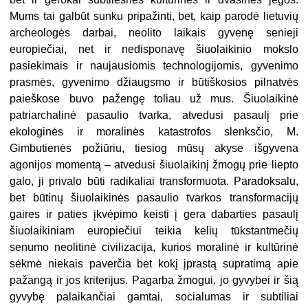
Mums tai galbūt sunku pripažinti, bet, kaip parodė lietuvių
archeologės darbai, neolito laikais gyvenę senieji
europiečiai, net ir nedisponavę šiuolaikinio mokslo
pasiekimais ir naujausiomis technologijomis, gyvenimo
prasmės, gyvenimo džiaugsmo ir būtiškosios pilnatvės
paieškose buvo pažengę toliau už mus. Šiuolaikinė
patriarchalinė pasaulio tvarka, atvedusi pasaulį prie
ekologinės ir moralinės katastrofos slenksčio, M.
Gimbutienės požiūriu, tiesiog mūsų akyse išgyvena
agonijos momentą – atvedusi šiuolaikinį žmogų prie liepto
galo, ji privalo būti radikaliai transformuota. Paradoksalu,
bet būtinų šiuolaikinės pasaulio tvarkos transformacijų
gaires ir paties įkvėpimo keisti į gera dabarties pasaulį
šiuolaikiniam europiečiui teikia kelių tūkstantmečių
senumo neolitinė civilizacija, kurios moralinė ir kultūrinė
sėkmė niekais paverčia bet kokį įprastą supratimą apie
pažangą ir jos kriterijus. Pagarba žmogui, jo gyvybei ir šią
gyvybę palaikančiai gamtai, socialumas ir subtiliai