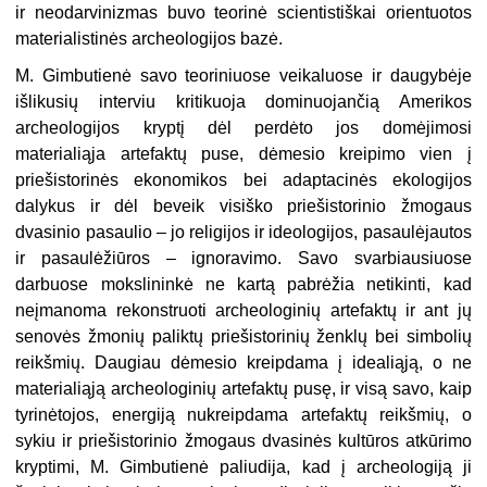
ir neodarvinizmas buvo teorinė scientistiškai orientuotos
materialistinės archeologijos bazė.
M. Gimbutienė savo teoriniuose veikaluose ir daugybėje
išlikusių interviu kritikuoja dominuojančią Amerikos
archeologijos kryptį dėl perdėto jos domėjimosi
materialiąja artefaktų puse, dėmesio kreipimo vien į
priešistorinės ekonomikos bei adaptacinės ekologijos
dalykus ir dėl beveik visiško priešistorinio žmogaus
dvasinio pasaulio – jo religijos ir ideologijos, pasaulėjautos
ir pasaulėžiūros – ignoravimo. Savo svarbiausiuose
darbuose mokslininkė ne kartą pabrėžia netikinti, kad
neįmanoma rekonstruoti archeologinių artefaktų ir ant jų
senovės žmonių paliktų priešistorinių ženklų bei simbolių
reikšmių. Daugiau dėmesio kreipdama į idealiąją, o ne
materialiąją archeologinių artefaktų pusę, ir visą savo, kaip
tyrinėtojos, energiją nukreipdama artefaktų reikšmių, o
sykiu ir priešistorinio žmogaus dvasinės kultūros atkūrimo
kryptimi, M. Gimbutienė paliudija, kad į archeologiją ji