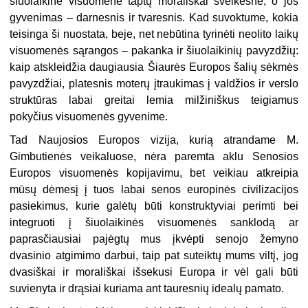
šiuolaikinė visuomenė taptų morališkai sveikesnė, o jos
gyvenimas – darnesnis ir tvaresnis. Kad suvoktume, kokia
teisinga ši nuostata, beje, net nebūtina tyrinėti neolito laikų
visuomenės sąrangos – pakanka ir šiuolaikinių pavyzdžių:
kaip atskleidžia daugiausia Šiaurės Europos šalių sėkmės
pavyzdžiai, platesnis moterų įtraukimas į valdžios ir verslo
struktūras labai greitai lemia milžiniškus teigiamus
pokyčius visuomenės gyvenime.
Tad Naujosios Europos vizija, kurią atrandame M.
Gimbutienės veikaluose, nėra paremta aklu Senosios
Europos visuomenės kopijavimu, bet veikiau atkreipia
mūsų dėmesį į tuos labai senos europinės civilizacijos
pasiekimus, kurie galėtų būti konstruktyviai perimti bei
integruoti į šiuolaikinės visuomenės sanklodą ar
paprasčiausiai pajėgtų mus įkvėpti senojo žemyno
dvasinio atgimimo darbui, taip pat suteiktų mums viltį, jog
dvasiškai ir morališkai išsekusi Europa ir vėl gali būti
suvienyta ir drąsiai kuriama ant tauresnių idealų pamato.