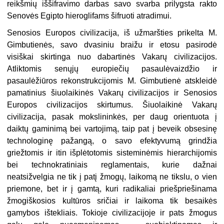
reikšmių iššifravimo darbas savo svarba prilygsta rakto
Senovės Egipto hieroglifams šifruoti atradimui.
Senosios Europos civilizacija, iš užmaršties prikelta M.
Gimbutienės, savo dvasiniu braižu ir etosu pasirodė
visiškai skirtinga nuo dabartinės Vakarų civilizacijos.
Atliktomis senųjų europiečių pasaulėvaizdžio ir
pasaulėžiūros rekonstrukcijomis M. Gimbutienė atskleidė
pamatinius šiuolaikinės Vakarų civilizacijos ir Senosios
Europos civilizacijos skirtumus. Šiuolaikinė Vakarų
civilizacija, pasak mokslininkės, per daug orientuota į
daiktų gaminimą bei vartojimą, taip pat į beveik obsesinę
technologinę pažangą, o savo efektyvumą grindžia
griežtomis ir itin išplėtotomis sisteminėmis hierarchijomis
bei technokratiniais reglamentais, kurie dažnai
neatsižvelgia ne tik į patį žmogų, laikomą ne tikslu, o vien
priemone, bet ir į gamtą, kuri radikaliai priešpriešinama
žmogiškosios kultūros sričiai ir laikoma tik besaikės
gamybos ištekliais. Tokioje civilizacijoje ir pats žmogus