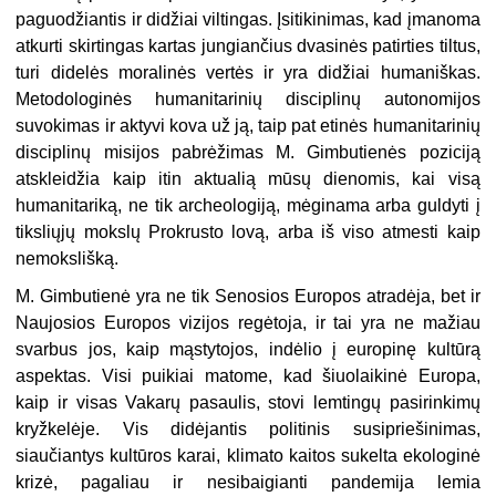
paguodžiantis ir didžiai viltingas. Įsitikinimas, kad įmanoma
atkurti skirtingas kartas jungiančius dvasinės patirties tiltus,
turi didelės moralinės vertės ir yra didžiai humaniškas.
Metodologinės humanitarinių disciplinų autonomijos
suvokimas ir aktyvi kova už ją, taip pat etinės humanitarinių
disciplinų misijos pabrėžimas M. Gimbutienės poziciją
atskleidžia kaip itin aktualią mūsų dienomis, kai visą
humanitariką, ne tik archeologiją, mėginama arba guldyti į
tiksliųjų mokslų Prokrusto lovą, arba iš viso atmesti kaip
nemokslišką.
M. Gimbutienė yra ne tik Senosios Europos atradėja, bet ir
Naujosios Europos vizijos regėtoja, ir tai yra ne mažiau
svarbus jos, kaip mąstytojos, indėlio į europinę kultūrą
aspektas. Visi puikiai matome, kad šiuolaikinė Europa,
kaip ir visas Vakarų pasaulis, stovi lemtingų pasirinkimų
kryžkelėje. Vis didėjantis politinis susipriešinimas,
siaučiantys kultūros karai, klimato kaitos sukelta ekologinė
krizė, pagaliau ir nesibaigianti pandemija lemia