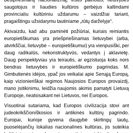
saugotojus ir liaudies kultūros gerbėjus kaltindami
provincialiu kultūriniu uždarumu – vaizdžiai tariant,
pragaištingu užsidarymu tautiniame „rūtų darželyje“.
Akivaizdu, kad abu paminėti požiūriai, kuriais remiantis
europietiškumas yra priešpriešinamas lietuvybei (arba,
atvirkščiai, lietuvybė – europietiškumui) yra vienpusiški, per
daug radikalūs, nekonstruktyvūs, vedantys į aklavietę.
Daug perspektyviau yra teirautis, ar egzistuoja koks nors
bendras lietuvybės ir europietiškumo pagrindas. M.
Gimbutienės idėjos, ypač jos veikalai apie Senąją Europą,
kaip vizionieriškai regimos Naujosios Europos provaizdį,
mano įsitikinimu, leidžia naujomis akimis pamatyti Lietuvą
Europoje, neatsisakant nei Lietuvos, nei Europos.
Visuotinai sutariama, kad Europos civilizacija stovi ant
judeokrikščioniškosios ir antikinės kultūrų pagrindo.
Europai, kurioje gyvena daugybė skirtingų tautų,
puoselėjančių lokalias nacionalines kultūras, jis suteikia