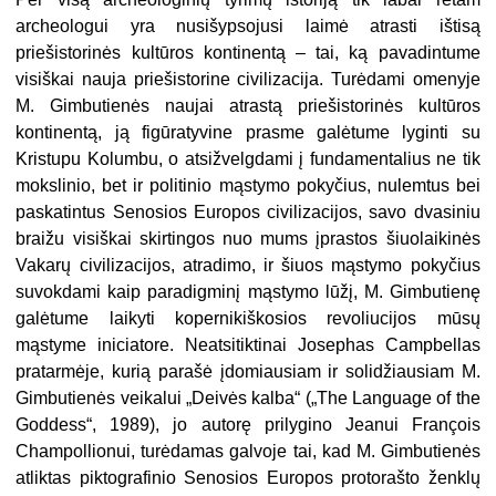
archeologui yra nusišypsojusi laimė atrasti ištisą
priešistorinės kultūros kontinentą – tai, ką pavadintume
visiškai nauja priešistorine civilizacija. Turėdami omenyje
M. Gimbutienės naujai atrastą priešistorinės kultūros
kontinentą, ją figūratyvine prasme galėtume lyginti su
Kristupu Kolumbu, o atsižvelgdami į fundamentalius ne tik
mokslinio, bet ir politinio mąstymo pokyčius, nulemtus bei
paskatintus Senosios Europos civilizacijos, savo dvasiniu
braižu visiškai skirtingos nuo mums įprastos šiuolaikinės
Vakarų civilizacijos, atradimo, ir šiuos mąstymo pokyčius
suvokdami kaip paradigminį mąstymo lūžį, M. Gimbutienę
galėtume laikyti kopernikiškosios revoliucijos mūsų
mąstyme iniciatore. Neatsitiktinai Josephas Campbellas
pratarmėje, kurią parašė įdomiausiam ir solidžiausiam M.
Gimbutienės veikalui „Deivės kalba“ („The Language of the
Goddess“, 1989), jo autorę prilygino Jeanui François
Champollionui, turėdamas galvoje tai, kad M. Gimbutienės
atliktas piktografinio Senosios Europos protorašto ženklų