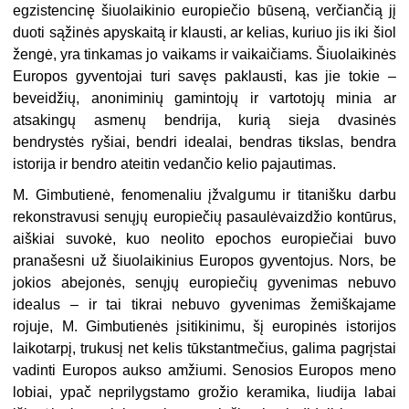
egzistencinę šiuolaikinio europiečio būseną, verčiančią jį
duoti sąžinės apyskaitą ir klausti, ar kelias, kuriuo jis iki šiol
žengė, yra tinkamas jo vaikams ir vaikaičiams. Šiuolaikinės
Europos gyventojai turi savęs paklausti, kas jie tokie –
beveidžių, anoniminių gamintojų ir vartotojų minia ar
atsakingų asmenų bendrija, kurią sieja dvasinės
bendrystės ryšiai, bendri idealai, bendras tikslas, bendra
istorija ir bendro ateitin vedančio kelio pajautimas.
M. Gimbutienė, fenomenaliu įžvalgumu ir titanišku darbu
rekonstravusi senųjų europiečių pasaulėvaizdžio kontūrus,
aiškiai suvokė, kuo neolito epochos europiečiai buvo
pranašesni už šiuolaikinius Europos gyventojus. Nors, be
jokios abejonės, senųjų europiečių gyvenimas nebuvo
idealus – ir tai tikrai nebuvo gyvenimas žemiškajame
rojuje, M. Gimbutienės įsitikinimu, šį europinės istorijos
laikotarpį, trukusį net kelis tūkstantmečius, galima pagrįstai
vadinti Europos aukso amžiumi. Senosios Europos meno
lobiai, ypač neprilygstamo grožio keramika, liudija labai