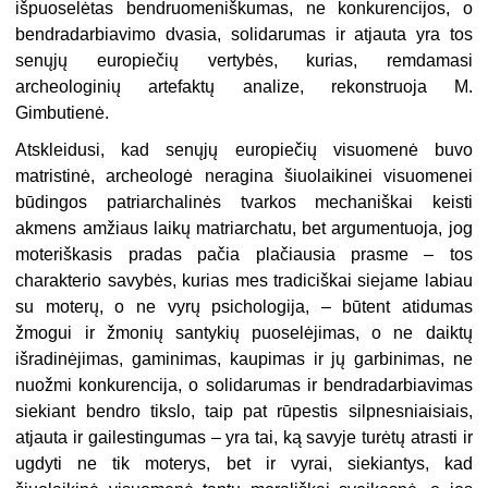
išpuoselėtas bendruomeniškumas, ne konkurencijos, o
bendradarbiavimo dvasia, solidarumas ir atjauta yra tos
senųjų europiečių vertybės, kurias, remdamasi
archeologinių artefaktų analize, rekonstruoja M.
Gimbutienė.
Atskleidusi, kad senųjų europiečių visuomenė buvo
matristinė, archeologė neragina šiuolaikinei visuomenei
būdingos patriarchalinės tvarkos mechaniškai keisti
akmens amžiaus laikų matriarchatu, bet argumentuoja, jog
moteriškasis pradas pačia plačiausia prasme – tos
charakterio savybės, kurias mes tradiciškai siejame labiau
su moterų, o ne vyrų psichologija, – būtent atidumas
žmogui ir žmonių santykių puoselėjimas, o ne daiktų
išradinėjimas, gaminimas, kaupimas ir jų garbinimas, ne
nuožmi konkurencija, o solidarumas ir bendradarbiavimas
siekiant bendro tikslo, taip pat rūpestis silpnesniaisiais,
atjauta ir gailestingumas – yra tai, ką savyje turėtų atrasti ir
ugdyti ne tik moterys, bet ir vyrai, siekiantys, kad