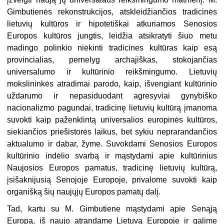
Gimbutienės rekonstrukcijos, atskleidžiančios tradicinės
lietuvių kultūros ir hipotetiškai atkuriamos Senosios
Europos kultūros jungtis, leidžia atsikratyti šiuo metu
madingo polinkio niekinti tradicines kultūras kaip esą
provincialias, pernelyg archajiškas, stokojančias
universalumo ir kultūrinio reikšmingumo. Lietuvių
mokslininkės atradimai parodo, kaip, išvengiant kultūrinio
uždarumo ir nepasiduodant agresyviai gynybiško
nacionalizmo pagundai, tradicinę lietuvių kultūrą įmanoma
suvokti kaip paženklintą universalios europinės kultūros,
siekiančios priešistorės laikus, bet sykiu neprarandančios
aktualumo ir dabar, žyme. Suvokdami Senosios Europos
kultūrinio indėlio svarbą ir mąstydami apie kultūrinius
Naujosios Europos pamatus, tradicinę lietuvių kultūrą,
įsišaknijusią Senojoje Europoje, privalome suvokti kaip
organišką šių naujųjų Europos pamatų dalį.
Tad, kartu su M. Gimbutiene mąstydami apie Senąją
Europą, iš naujo atrandame Lietuvą Europoje ir galime