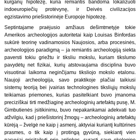
kurganų hipotezę, kuria remiantis bandoma lokalizuoti
indoeuropiečių protėvynę, ir Deivės civilizacijos
egzistavimo priešistorinėje Europoje hipotezę.
Septintajame praėjusio amžiaus dešimtmetyje tokie
Amerikos archeologijos autoritetai kaip Louisas Binfordas
sukūrė teorinę vadinamosios Naujosios, arba procesinės,
archeologijos paradigmą – ja remiantis archeologiją siekta
paversti tokiu griežtu ir tiksliu mokslu, kuriam tikslumo
pavydėtų net fizikai, kurių atstovaujama disciplina buvo
visuotinai laikoma neginčijamu tiksliojo mokslo etalonu.
Naujoji archeologija, savo praktikoje plačiai taikiusi
sistemų teoriją bei įvairias technologines tiksliųjų mokslų
teikiamas priemones, kurias pasitelkiant buvo įmanoma
preciziškai tirti medžiaginę archeologinių artefaktų pusę, M.
Gimbutienės įsitikinimu, buvo nepakankamai adekvati tuo
atžvilgiu, kad į priešistorinį žmogų – archeologinių artefaktų
kūrėją – žvelgė ne kaip į asmenį, aktyviai kuriantį kultūrines
prasmes, o tik kaip į protingą gyvūną, siekiantį vien
pasyviai prisitaikyti prie aplinkos, surasti savo ekologinę