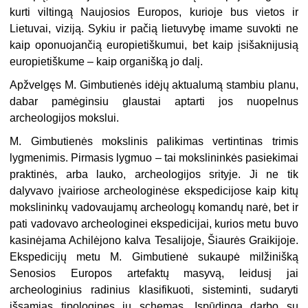
kurti viltingą Naujosios Europos, kurioje bus vietos ir
Lietuvai, viziją. Sykiu ir pačią lietuvybę imame suvokti ne
kaip oponuojančią europietiškumui, bet kaip įsišaknijusią
europietiškume – kaip organišką jo dalį.
Apžvelgęs M. Gimbutienės idėjų aktualumą stambiu planu,
dabar pamėginsiu glaustai aptarti jos nuopelnus
archeologijos mokslui.
M. Gimbutienės mokslinis palikimas vertintinas trimis
lygmenimis. Pirmasis lygmuo – tai mokslininkės pasiekimai
praktinės, arba lauko, archeologijos srityje. Ji ne tik
dalyvavo įvairiose archeologinėse ekspedicijose kaip kitų
mokslininkų vadovaujamų archeologų komandų narė, bet ir
pati vadovavo archeologinei ekspedicijai, kurios metu buvo
kasinėjama Achilėjono kalva Tesalijoje, Šiaurės Graikijoje.
Ekspedicijų metu M. Gimbutienė sukaupė milžinišką
Senosios Europos artefaktų masyvą, leidusį jai
archeologinius radinius klasifikuoti, sisteminti, sudaryti
išsamias tipologines jų schemas. Įspūdinga darbo su