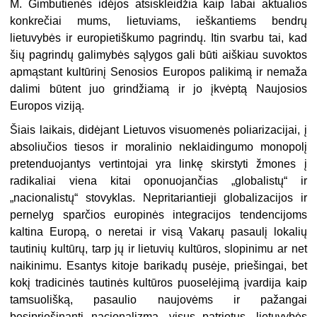
M. Gimbutienės idėjos atsiskleidžia kaip labai aktualios
konkrečiai mums, lietuviams, ieškantiems bendrų
lietuvybės ir europietiškumo pagrindų. Itin svarbu tai, kad
šių pagrindų galimybės sąlygos gali būti aiškiau suvoktos
apmąstant kultūrinį Senosios Europos palikimą ir nemaža
dalimi būtent juo grindžiamą ir jo įkvėptą Naujosios
Europos viziją.
Šiais laikais, didėjant Lietuvos visuomenės poliarizacijai, į
absoliučios tiesos ir moralinio neklaidingumo monopolį
pretenduojantys vertintojai yra linkę skirstyti žmones į
radikaliai viena kitai oponuojančias „globalistų“ ir
„nacionalistų“ stovyklas. Nepritariantieji globalizacijos ir
pernelyg sparčios europinės integracijos tendencijoms
kaltina Europą, o neretai ir visą Vakarų pasaulį lokalių
tautinių kultūrų, tarp jų ir lietuvių kultūros, slopinimu ar net
naikinimu. Esantys kitoje barikadų pusėje, priešingai, bet
kokį tradicinės tautinės kultūros puoselėjimą įvardija kaip
tamsuolišką, pasaulio naujovėms ir pažangai
besipriešinantį nacionalizmą, visus patriotus, lietuvybės