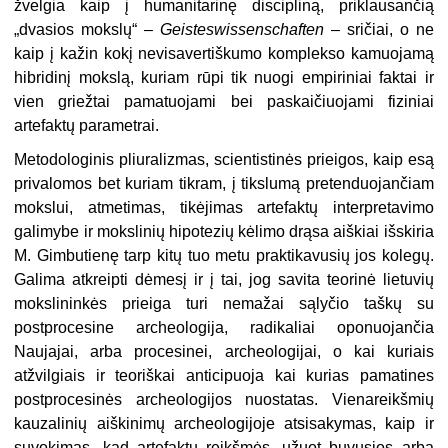
žvelgia kaip į humanitarinę discipliną, priklausančią
„dvasios mokslų“ –
Geisteswissenschaften
– sričiai, o ne
kaip į kažin kokį nevisavertiškumo komplekso kamuojamą
hibridinį mokslą, kuriam rūpi tik nuogi empiriniai faktai ir
vien griežtai pamatuojami bei paskaičiuojami fiziniai
artefaktų parametrai.
Metodologinis pliuralizmas, scientistinės prieigos, kaip esą
privalomos bet kuriam tikram, į tikslumą pretenduojančiam
mokslui, atmetimas, tikėjimas artefaktų interpretavimo
galimybe ir mokslinių hipotezių kėlimo drąsa aiškiai išskiria
M. Gimbutienę tarp kitų tuo metu praktikavusių jos kolegų.
Galima atkreipti dėmesį ir į tai, jog savita teorinė lietuvių
mokslininkės prieiga turi nemažai sąlyčio taškų su
postprocesine archeologija, radikaliai oponuojančia
Naujajai, arba procesinei, archeologijai, o kai kuriais
atžvilgiais ir teoriškai anticipuoja kai kurias pamatines
postprocesinės archeologijos nuostatas. Vienareikšmių
kauzalinių aiškinimų archeologijoje atsisakymas, kaip ir
suvokimas, kad artefaktų reikšmės, užuot buvusios arba