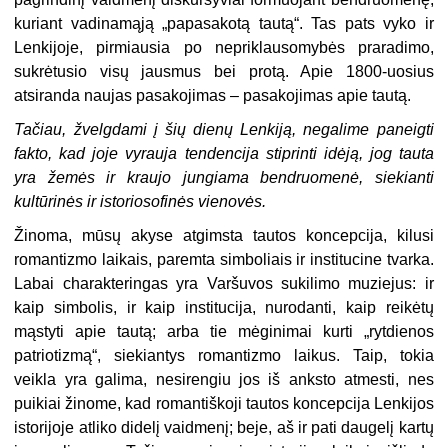
kuriant vadinamąją „papasakotą tautą“. Tas pats vyko ir
Lenkijoje, pirmiausia po nepriklausomybės praradimo,
sukrėtusio visų jausmus bei protą. Apie 1800-uosius
atsiranda naujas pasakojimas – pasakojimas apie tautą.
Tačiau, žvelgdami į šių dienų Lenkiją, negalime paneigti
fakto, kad joje vyrauja tendencija stiprinti idėją, jog tauta
yra žemės ir kraujo jungiama bendruomenė, siekianti
kultūrinės ir istoriosofinės vienovės.
Žinoma, mūsų akyse atgimsta tautos koncepcija, kilusi
romantizmo laikais, paremta simboliais ir institucine tvarka.
Labai charakteringas yra Varšuvos sukilimo muziejus: ir
kaip simbolis, ir kaip institucija, nurodanti, kaip reikėtų
mąstyti apie tautą; arba tie mėginimai kurti „rytdienos
patriotizmą“, siekiantys romantizmo laikus. Taip, tokia
veikla yra galima, nesirengiu jos iš anksto atmesti, nes
puikiai žinome, kad romantiškoji tautos koncepcija Lenkijos
istorijoje atliko didelį vaidmenį; beje, aš ir pati daugelį kartų