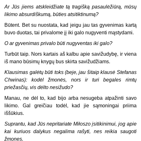
Ar Jūs jiems atskleidžiate tą tragišką pasaulėžiūrą, mūsų
likimo absurdiškumą, būties atsitiktinumą?
Būtent. Bet su nuostata, kad jeigu jau tas gyvenimas kartą
buvo duotas, tai privalome jį iki galo nugyventi mąstydami.
O ar gyvenimas privalo būti nugyventas iki galo?
Turbūt taip. Nors kartais aš kalbu apie savižudybę, ir viena
iš mano būsimų knygų bus skirta savižudžiams.
Klausimas galėtų būti toks (beje, jau šitaip klausė Stefanas
Chwinas): kodėl žmonės, nors ir turi begales rimtų
priežasčių, vis dėlto nesižudo?
Manau, ne dėl to, kad bijo arba nesugeba atpažinti savo
likimo. Gal greičiau todėl, kad jie sąmoningai priima
iššūkius.
Suprantu, kad Jūs nepritariate Miłoszo įsitikinimui, jog apie
kai kuriuos dalykus negalima rašyti, nes reikia saugoti
žmones.