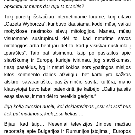
apskritai ar mums dar rūpi ta praeitis?
Tokį poreikį išskaičiau internetiniame forume, kurį citavo
„Gazeta Wyborcza“, kur buvo klausiama, kodėl mūsų vaikai
mokyklose nesimoko slavų mitologijos. Manau, mūsų
visuomenė susirūpinusi dėl to, kad neturime savos
mitologijos arba bent jau dėl to, kad ji visiškai nustumta į
„paraštes“. Taip pat atsimenu, kaip po paskaitos apie
slaviškumą ir Europą, kurioje tvirtinau, jog slaviškumas,
tiesą pasakius, lyg ir neturi kokios nors ypatingos misijos
kitos kontinento dalies atžvilgiu, bet kartu yra kažkas
atskiro, savarankiško, pasižyminčio savita kultūra, mano
klausytojai buvo labai patenkinti, jie kalbėjo: „Galiu jaustis
esąs slavas, ir man dėl to nereikia gėdytis.“
Ilgą kelią turėsim nueiti, kol deklaravimas „esu slavas“ bus
tiek pat madingas, kiek „esu keltas“…
Bijau, kad taip… Neseniai televizijos žiniose mačiau
reportažą apie Bulgarijos ir Rumunijos įstojimą į Europos