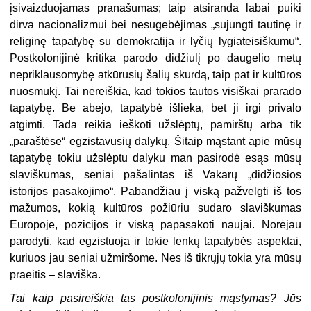
įsivaizduojamas pranašumas; taip atsiranda labai puiki
dirva nacionalizmui bei nesugebėjimas „sujungti tautinę ir
religinę tapatybę su demokratija ir lyčių lygiateisiškumu“.
Postkolonijinė kritika parodo didžiulį po daugelio metų
nepriklausomybę atkūrusių šalių skurdą, taip pat ir kultūros
nuosmukį. Tai nereiškia, kad tokios tautos visiškai prarado
tapatybę. Be abejo, tapatybė išlieka, bet ji irgi privalo
atgimti. Tada reikia ieškoti užslėptų, pamirštų arba tik
„paraštėse“ egzistavusių dalykų. Šitaip mąstant apie mūsų
tapatybę tokiu užslėptu dalyku man pasirodė esąs mūsų
slaviškumas, seniai pašalintas iš Vakarų „didžiosios
istorijos pasakojimo“. Pabandžiau į viską pažvelgti iš tos
mažumos, kokią kultūros požiūriu sudaro slaviškumas
Europoje, pozicijos ir viską papasakoti naujai. Norėjau
parodyti, kad egzistuoja ir tokie lenkų tapatybės aspektai,
kuriuos jau seniai užmiršome. Nes iš tikrųjų tokia yra mūsų
praeitis – slaviška.
Tai kaip pasireiškia tas postkolonijinis mąstymas? Jūs