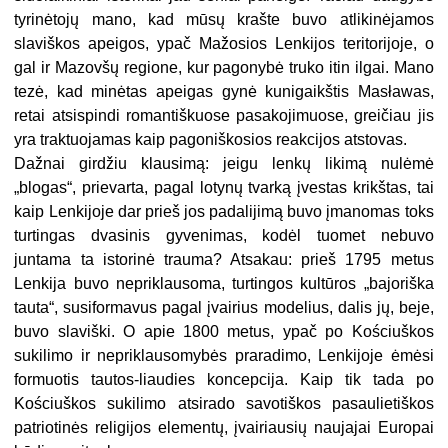
tyrinėtojų mano, kad mūsų krašte buvo atlikinėjamos
slaviškos apeigos, ypač Mažosios Lenkijos teritorijoje, o
gal ir Mazovšų regione, kur pagonybė truko itin ilgai. Mano
tezė, kad minėtas apeigas gynė kunigaikštis Masławas,
retai atsispindi romantiškuose pasakojimuose, greičiau jis
yra traktuojamas kaip pagoniškosios reakcijos atstovas.
Dažnai girdžiu klausimą: jeigu lenkų likimą nulėmė
„blogas“, prievarta, pagal lotynų tvarką įvestas krikštas, tai
kaip Lenkijoje dar prieš jos padalijimą buvo įmanomas toks
turtingas dvasinis gyvenimas, kodėl tuomet nebuvo
juntama ta istorinė trauma? Atsakau: prieš 1795 metus
Lenkija buvo nepriklausoma, turtingos kultūros „bajoriška
tauta“, susiformavus pagal įvairius modelius, dalis jų, beje,
buvo slaviški. O apie 1800 metus, ypač po Kościuškos
sukilimo ir nepriklausomybės praradimo, Lenkijoje ėmėsi
formuotis tautos-liaudies koncepcija. Kaip tik tada po
Kościuškos sukilimo atsirado savotiškos pasaulietiškos
patriotinės religijos elementų, įvairiausių naujajai Europai