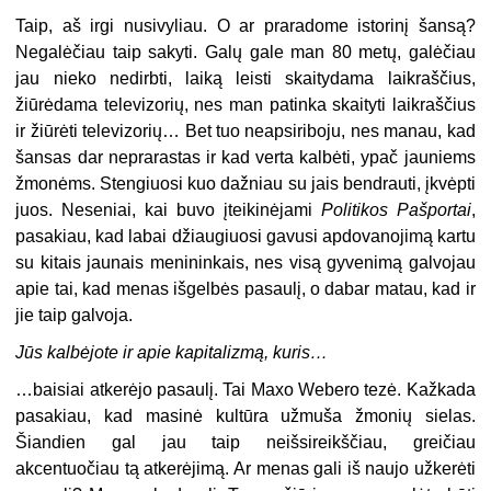
Taip, aš irgi nusivyliau. O ar praradome istorinį šansą?
Negalėčiau taip sakyti. Galų gale man 80 metų, galėčiau
jau nieko nedirbti, laiką leisti skaitydama laikraščius,
žiūrėdama televizorių, nes man patinka skaityti laikraščius
ir žiūrėti televizorių… Bet tuo neapsiriboju, nes manau, kad
šansas dar neprarastas ir kad verta kalbėti, ypač jauniems
žmonėms. Stengiuosi kuo dažniau su jais bendrauti, įkvėpti
juos. Neseniai, kai buvo įteikinėjami
Politikos Pašportai
,
pasakiau, kad labai džiaugiuosi gavusi apdovanojimą kartu
su kitais jaunais menininkais, nes visą gyvenimą galvojau
apie tai, kad menas išgelbės pasaulį, o dabar matau, kad ir
jie taip galvoja.
Jūs kalbėjote ir apie kapitalizmą, kuris…
…baisiai atkerėjo pasaulį. Tai Maxo Webero tezė. Kažkada
pasakiau, kad masinė kultūra užmuša žmonių sielas.
Šiandien gal jau taip neišsireikščiau, greičiau
akcentuočiau tą atkerėjimą. Ar menas gali iš naujo užkerėti