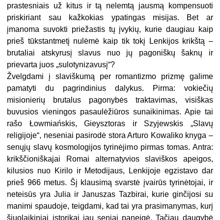
prastesniais už kitus ir tą nelemtą jausmą kompensuoti
priskiriant sau kažkokias ypatingas misijas. Bet ar
įmanoma suvokti priežastis tų įvykių, kurie daugiau kaip
prieš tūkstantmetį nulėmė kaip tik tokį Lenkijos krikštą –
brutaliai atskyrusį slavus nuo jų pagoniškų šaknų ir
prievarta juos „sulotynizavusį“?
Žvelgdami į slaviškumą per romantizmo prizmę galime
pamatyti du pagrindinius dalykus. Pirma: vokiečių
misionierių brutalus pagonybės traktavimas, visiškas
buvusios vieningos pasaulėžiūros sunaikinimas. Apie tai
rašo Łowmiańskis, Gieysztoras ir Szyjewskis „Slavų
religijoje“, neseniai pasirodė stora Arturo Kowaliko knyga –
senųjų slavų kosmologijos tyrinėjimo pirmas tomas. Antra:
krikščioniškajai Romai alternatyvios slaviškos apeigos,
kilusios nuo Kirilo ir Metodijaus, Lenkijoje egzistavo dar
prieš 966 metus. Šį klausimą svarstė įvairūs tyrinėtojai, ir
neteisūs yra Julia ir Januszas Tazbirai, kurie ginčijosi su
manimi spaudoje, teigdami, kad tai yra prasimanymas, kurį
šiuolaikiniai istorikai jau seniai paneigė. Tačiau daugybė