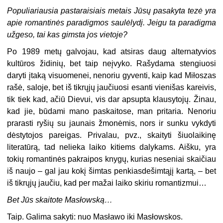
Populiariausia pastaraisiais metais Jūsų pasakyta tezė yra
apie romantinės paradigmos saulėlydį. Jeigu ta paradigma
užgeso, tai kas gimsta jos vietoje?
Po 1989 metų galvojau, kad atsiras daug alternatyvios
kultūros židinių, bet taip neįvyko. Rašydama stengiuosi
daryti įtaką visuomenei, nenoriu gyventi, kaip kad Miłoszas
rašė, saloje, bet iš tikrųjų jaučiuosi esanti vienišas kareivis,
tik tiek kad, ačiū Dievui, vis dar apsupta klausytojų. Žinau,
kad jie, būdami mano paskaitose, man pritaria. Nenoriu
prarasti ryšių su jaunais žmonėmis, nors ir sunku vykdyti
dėstytojos pareigas. Privalau, pvz., skaityti šiuolaikinę
literatūrą, tad nelieka laiko kitiems dalykams. Aišku, yra
tokių romantinės pakraipos knygų, kurias neseniai skaičiau
iš naujo – gal jau kokį šimtas penkiasdešimtąjį kartą, – bet
iš tikrųjų jaučiu, kad per mažai laiko skiriu romantizmui…
Bet Jūs skaitote Masłowską…
Taip. Galima sakyti: nuo Masławo iki Masłowskos.