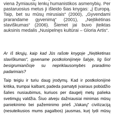
viena žymiausių lenkų humanistikos asmenybių. Per
pastaruosius metus ji išleido šias knygas: „Į Europą.
Taip, bet su mūsų mirusiais“ (2000), „Gyvendami
prarandame gyvenimą“ (2001), „Neįtikėtinas
slaviškumas“ (2006). Šiemet jai buvo įteiktas
auksinis medalis „Nusipelnęs kultūrai – Gloria Artis“.
Ar iš tikrųjų, kaip kad Jūs rašote knygoje „Neįtikėtinas
slaviškumas“, gyvename postkolonijinėje šalyje, lig šiol
besigrumiančioje su nepriklausomybės praradimo
padariniais?
Taip teigiu ir turiu daug įrodymų. Kad ir postkolonijinė
kritika, trumpai kalbant, padeda pamatyti įvairaus pobūdžio
šalies nusiaubimus, kuriuos per daugelį metų palieka
svetimųjų valdžia. Šiuo atveju dažniausiai minimas mūsų
paniekinimo bei pažeminimo prieš „Vakarų“ civilizaciją
(nesuteikusios mums pagalbos) jausmas, kurį lydi mūsų