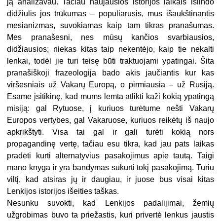
ją analizavau. Tačiau naujausios istorijos laikais išlindo
didžiulis jos trūkumas – populiarusis, mus išaukštinantis
mesianizmas, suvokiamas kaip tam tikras pranašumas.
Mes pranašesni, nes mūsų kančios svarbiausios,
didžiausios; niekas kitas taip nekentėjo, kaip tie nekalti
lenkai, todėl jie turi teisę būti traktuojami ypatingai. Šita
pranašiškoji frazeologija bado akis jaučiantis kur kas
viršesniais už Vakarų Europą, o pirmiausia – už Rusiją.
Esame įsitikinę, kad mums lemta atlikti kaži kokią ypatingą
misiją: gal Rytuose, į kuriuos turėtume nešti Vakarų
Europos vertybes, gal Vakaruose, kuriuos reikėtų iš naujo
apkrikštyti. Visa tai gal ir gali turėti kokią nors
propagandinę vertę, tačiau esu tikra, kad jau pats laikas
pradėti kurti alternatyvius pasakojimus apie tautą. Taigi
mano knyga ir yra bandymas sukurti tokį pasakojimą. Turiu
viltį, kad atsiras jų ir daugiau, ir juose bus visai kitas
Lenkijos istorijos išeities taškas.
Nesunku suvokti, kad Lenkijos padalijimai, žemių
užgrobimas buvo ta priežastis, kuri privertė lenkus jaustis