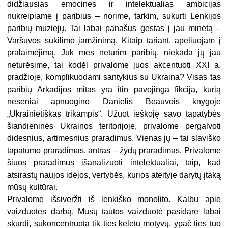
didžiausias emocines ir intelektualias ambicijas
nukreipiame į paribius – norime, tarkim, sukurti Lenkijos
paribių muziejų. Tai labai panašus gestas į jau minėtą –
Varšuvos sukilimo įamžinimą. Kitaip tariant, apeliuojam į
pralaimėjimą. Juk mes neturim paribių, niekada jų jau
neturėsime, tai kodėl privalome juos akcentuoti XXI a.
pradžioje, komplikuodami santykius su Ukraina? Visas tas
paribių Arkadijos mitas yra itin pavojinga fikcija, kurią
neseniai apnuogino Danielis Beauvois knygoje
„Ukrainietiškas trikampis“. Užuot ieškoję savo tapatybės
šiandieninės Ukrainos teritorijoje, privalome pergalvoti
didesnius, artimesnius praradimus. Vienas jų – tai slaviško
tapatumo praradimas, antras – žydų praradimas. Privalome
šiuos praradimus išanalizuoti intelektualiai, taip, kad
atsirastų naujos idėjos, vertybės, kurios ateityje darytų įtaką
mūsų kultūrai.
Privalome išsiveržti iš lenkiško monolito. Kalbu apie
vaizduotės darbą. Mūsų tautos vaizduotė pasidarė labai
skurdi, sukoncentruota tik ties keletu motyvų, ypač ties tuo