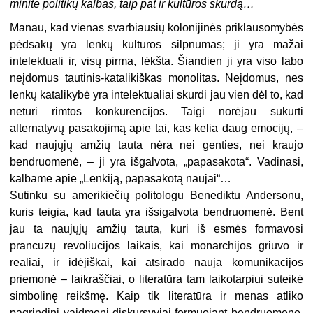
minite politikų kalbas, taip pat ir kultūros skurdą…
Manau, kad vienas svarbiausių kolonijinės priklausomybės
pėdsakų yra lenkų kultūros silpnumas; ji yra mažai
intelektuali ir, visų pirma, lėkšta. Šiandien ji yra viso labo
neįdomus tautinis-katalikiškas monolitas. Neįdomus, nes
lenkų katalikybė yra intelektualiai skurdi jau vien dėl to, kad
neturi rimtos konkurencijos. Taigi norėjau sukurti
alternatyvų pasakojimą apie tai, kas kelia daug emocijų, –
kad naujųjų amžių tauta nėra nei genties, nei kraujo
bendruomenė, – ji yra išgalvota, „papasakota“. Vadinasi,
kalbame apie „Lenkiją, papasakotą naujai“…
Sutinku su amerikiečių politologu Benediktu Andersonu,
kuris teigia, kad tauta yra išsigalvota bendruomenė. Bent
jau ta naujųjų amžių tauta, kuri iš esmės formavosi
prancūzų revoliucijos laikais, kai monarchijos griuvo ir
realiai, ir idėjiškai, kai atsirado nauja komunikacijos
priemonė – laikraščiai, o literatūra tam laikotarpiui suteikė
simbolinę reikšmę. Kaip tik literatūra ir menas atliko
pagrindinį vaidmenį diskursyviai formuojant bendruomenę,