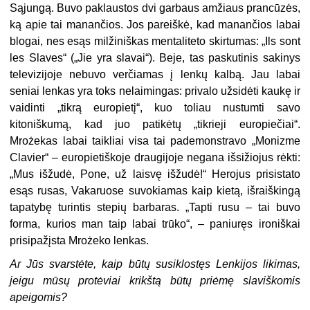
Sąjungą. Buvo paklaustos dvi garbaus amžiaus prancūzės,
ką apie tai manančios. Jos pareiškė, kad manančios labai
blogai, nes esąs milžiniškas mentaliteto skirtumas: „Ils sont
les Slaves“ („Jie yra slavai“). Beje, tas paskutinis sakinys
televizijoje nebuvo verčiamas į lenkų kalbą. Jau labai
seniai lenkas yra toks nelaimingas: privalo užsidėti kaukę ir
vaidinti „tikrą europietį“, kuo toliau nustumti savo
kitoniškumą, kad juo patikėtų „tikrieji europiečiai“.
Mrożekas labai taikliai visa tai pademonstravo „Monizme
Clavier“ – europietiškoje draugijoje negana išsižiojus rėkti:
„Mus išžudė, Pone, už laisvę išžudė!“ Herojus prisistato
esąs rusas, Vakaruose suvokiamas kaip kietą, išraiškingą
tapatybę turintis stepių barbaras. „Tapti rusu – tai buvo
forma, kurios man taip labai trūko“, – paniuręs ironiškai
prisipažįsta Mrożeko lenkas.
Ar Jūs svarstėte, kaip būtų susiklostęs Lenkijos likimas,
jeigu mūsų protėviai krikštą būtų priėmę slaviškomis
apeigomis?