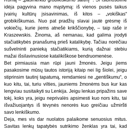
idėja pagyvina mano mąstymą: iš vienos pusės taikus
įvairių kultūrų įsisavinimas, iš kitos – „vokiškas“
grobikiškumas. Nuo pat pradžių slavai jautė grėsmę iš
vokiečių, kurie jiems atnešė krikščionybę, – taip rašė ir
Kraszewskis. Žinoma, aš nemanau, kad galima įrodyti
stačiatikybės pranašumą prieš katalikybę. Tačiau norėčiau
sušvelninti panieką stačiatikiams, kurią dažnai stebiu
mažai išsilavinusiose katalikiškose bendruomenėse.
Bet pirmiausia man rūpi jauni žmonės. Jeigu jiems
pasakosime mūsų tautos istoriją kitaip nei lig šiolei, jeigu
stiprinsim tautinį tapatumą, remdamiesi ne „gentiškumu“, o
kuo kitu, tai, turiu vilties, jauniems žmonėms bus kur kas
lengviau susitaikyti su Lenkija. Jeigu lenkas pripažins save
tokį, koks yra, jeigu neprivalės apsimesti kuo nors kitu, tai
išvažiuojantys iš tėvynės nenorės kuo greičiau užmiršti
savo lenkiškumo.
Deja, mes vis dar nuolatos palaikome senuosius mitus.
Savitas lenkų tapatybės sutrikimo ženklas yra tai, kad