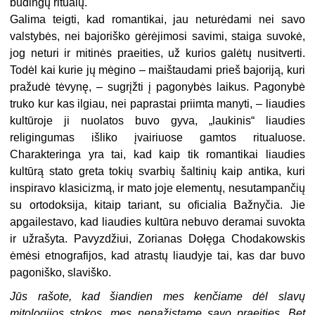
būdingų ritualų.
Galima teigti, kad romantikai, jau neturėdami nei savo
valstybės, nei bajoriško gėrėjimosi savimi, staiga suvokė,
jog neturi ir mitinės praeities, už kurios galėtų nusitverti.
Todėl kai kurie jų mėgino – maištaudami prieš bajoriją, kuri
pražudė tėvynę, – sugrįžti į pagonybės laikus. Pagonybė
truko kur kas ilgiau, nei paprastai priimta manyti, – liaudies
kultūroje ji nuolatos buvo gyva, „laukinis“ liaudies
religingumas išliko įvairiuose gamtos ritualuose.
Charakteringa yra tai, kad kaip tik romantikai liaudies
kultūrą stato greta tokių svarbių šaltinių kaip antika, kuri
inspiravo klasicizmą, ir mato joje elementų, nesutampančių
su ortodoksija, kitaip tariant, su oficialia Bažnyčia. Jie
apgailestavo, kad liaudies kultūra nebuvo deramai suvokta
ir užrašyta. Pavyzdžiui, Zorianas Dołęga Chodakowskis
ėmėsi etnografijos, kad atrastų liaudyje tai, kas dar buvo
pagoniško, slaviško.
Jūs rašote, kad šiandien mes kenčiame dėl slavų
mitologijos stokos, mes nepažįstame savo praeities. Bet