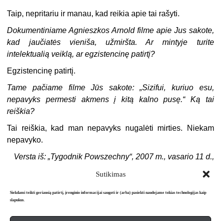
Taip, nepritariu ir manau, kad reikia apie tai rašyti.
Dokumentiniame Agnieszkos Arnold filme apie Jus sakote,
kad jaučiatės vieniša, užmiršta. Ar mintyje turite
intelektualią veiklą, ar egzistencinę patirtį?
Egzistencinę patirtį.
Tame pačiame filme Jūs sakote: „Sizifui, kuriuo esu,
nepavyks permesti akmens į kitą kalno pusę.“ Ką tai
reiškia?
Tai reiškia, kad man nepavyks nugalėti mirties. Niekam
nepavyko.
Versta iš: „Tygodnik Powszechny“, 2007 m., vasario 11 d.,
Nr. 6
Sutikimas
Siekdami teikti geriausią patirtį, įrenginio informacijai saugoti ir (arba) pasiekti naudojame tokias technologijas kaip
slapukus.