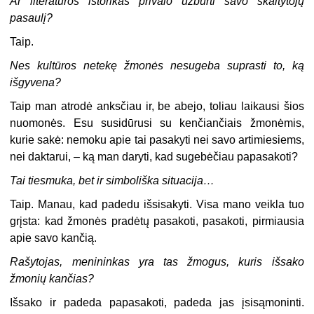
Ar literatūros istorikas privalo užburti savo skaitytojų
pasaulį?
Taip.
Nes kultūros netekę žmonės nesugeba suprasti to, ką
išgyvena?
Taip man atrodė anksčiau ir, be abejo, toliau laikausi šios
nuomonės. Esu susidūrusi su kenčiančiais žmonėmis,
kurie sakė: nemoku apie tai pasakyti nei savo artimiesiems,
nei daktarui, – ką man daryti, kad sugebėčiau papasakoti?
Tai tiesmuka, bet ir simboliška situacija…
Taip. Manau, kad padedu išsisakyti. Visa mano veikla tuo
grįsta: kad žmonės pradėtų pasakoti, pasakoti, pirmiausia
apie savo kančią.
Rašytojas, menininkas yra tas žmogus, kuris išsako
žmonių kančias?
Išsako ir padeda papasakoti, padeda jas įsisąmoninti.