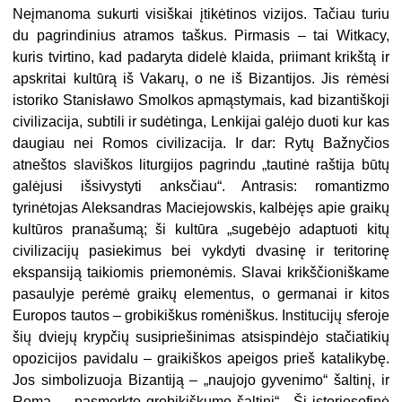
Neįmanoma sukurti visiškai įtikėtinos vizijos. Tačiau turiu
du pagrindinius atramos taškus. Pirmasis – tai Witkacy,
kuris tvirtino, kad padaryta didelė klaida, priimant krikštą ir
apskritai kultūrą iš Vakarų, o ne iš Bizantijos. Jis rėmėsi
istoriko Stanisławo Smolkos apmąstymais, kad bizantiškoji
civilizacija, subtili ir sudėtinga, Lenkijai galėjo duoti kur kas
daugiau nei Romos civilizacija. Ir dar: Rytų Bažnyčios
atneštos slaviškos liturgijos pagrindu „tautinė raštija būtų
galėjusi išsivystyti anksčiau“. Antrasis: romantizmo
tyrinėtojas Aleksandras Maciejowskis, kalbėjęs apie graikų
kultūros pranašumą; ši kultūra „sugebėjo adaptuoti kitų
civilizacijų pasiekimus bei vykdyti dvasinę ir teritorinę
ekspansiją taikiomis priemonėmis. Slavai krikščioniškame
pasaulyje perėmė graikų elementus, o germanai ir kitos
Europos tautos – grobikiškus romėniškus. Institucijų sferoje
šių dviejų krypčių susipriešinimas atsispindėjo stačiatikių
opozicijos pavidalu – graikiškos apeigos prieš katalikybę.
Jos simbolizuoja Bizantiją – „naujojo gyvenimo“ šaltinį, ir
Romą – „pasmerkto grobikiškumo šaltinį“ . Ši istoriosofinė