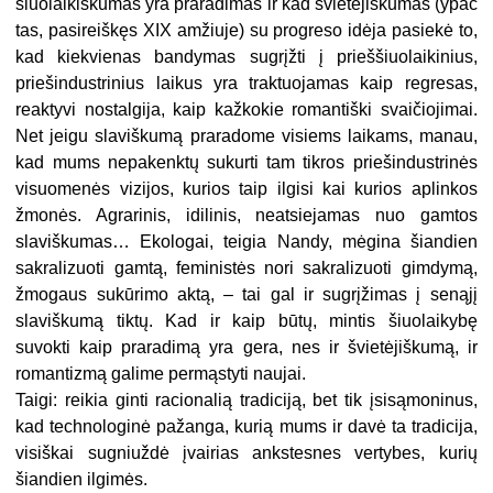
šiuolaikiškumas yra praradimas ir kad švietėjiškumas (ypač
tas, pasireiškęs XIX amžiuje) su progreso idėja pasiekė to,
kad kiekvienas bandymas sugrįžti į prieššiuolaikinius,
priešindustrinius laikus yra traktuojamas kaip regresas,
reaktyvi nostalgija, kaip kažkokie romantiški svaičiojimai.
Net jeigu slaviškumą praradome visiems laikams, manau,
kad mums nepakenktų sukurti tam tikros priešindustrinės
visuomenės vizijos, kurios taip ilgisi kai kurios aplinkos
žmonės. Agrarinis, idilinis, neatsiejamas nuo gamtos
slaviškumas… Ekologai, teigia Nandy, mėgina šiandien
sakralizuoti gamtą, feministės nori sakralizuoti gimdymą,
žmogaus sukūrimo aktą, – tai gal ir sugrįžimas į senąjį
slaviškumą tiktų. Kad ir kaip būtų, mintis šiuolaikybę
suvokti kaip praradimą yra gera, nes ir švietėjiškumą, ir
romantizmą galime permąstyti naujai.
Taigi: reikia ginti racionalią tradiciją, bet tik įsisąmoninus,
kad technologinė pažanga, kurią mums ir davė ta tradicija,
visiškai sugniuždė įvairias ankstesnes vertybes, kurių
šiandien ilgimės.