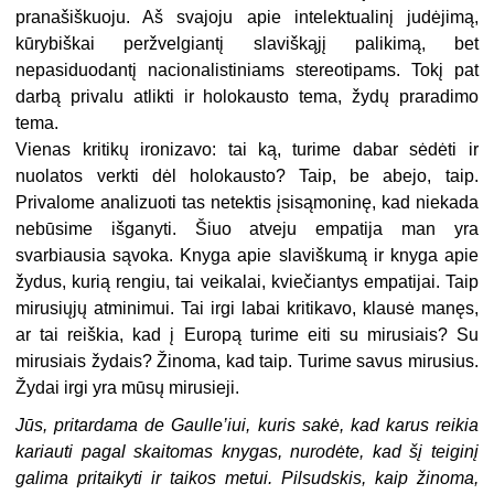
pranašiškuoju. Aš svajoju apie intelektualinį judėjimą,
kūrybiškai peržvelgiantį slaviškąjį palikimą, bet
nepasiduodantį nacionalistiniams stereotipams. Tokį pat
darbą privalu atlikti ir holokausto tema, žydų praradimo
tema.
Vienas kritikų ironizavo: tai ką, turime dabar sėdėti ir
nuolatos verkti dėl holokausto? Taip, be abejo, taip.
Privalome analizuoti tas netektis įsisąmoninę, kad niekada
nebūsime išganyti. Šiuo atveju empatija man yra
svarbiausia sąvoka. Knyga apie slaviškumą ir knyga apie
žydus, kurią rengiu, tai veikalai, kviečiantys empatijai. Taip
mirusiųjų atminimui. Tai irgi labai kritikavo, klausė manęs,
ar tai reiškia, kad į Europą turime eiti su mirusiais? Su
mirusiais žydais? Žinoma, kad taip. Turime savus mirusius.
Žydai irgi yra mūsų mirusieji.
Jūs, pritardama de Gaulle’iui, kuris sakė, kad karus reikia
kariauti pagal skaitomas knygas, nurodėte, kad šį teiginį
galima pritaikyti ir taikos metui. Pilsudskis, kaip žinoma,