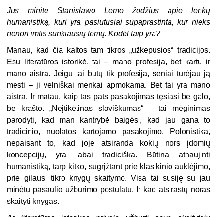
Jūs minite Stanisławo Lemo žodžius apie lenkų
humanistiką, kuri yra pasiutusiai supaprastinta, kur nieks
nenori imtis sunkiausių temų. Kodėl taip yra?
Manau, kad čia kaltos tam tikros „užkepusios“ tradicijos.
Esu literatūros istorikė, tai – mano profesija, bet kartu ir
mano aistra. Jeigu tai būtų tik profesija, seniai turėjau ją
mesti – ji velniškai menkai apmokama. Bet tai yra mano
aistra. Ir matau, kaip tas pats pasakojimas tęsiasi be galo,
be krašto. „Neįtikėtinas slaviškumas“ – tai mėginimas
parodyti, kad man kantrybė baigėsi, kad jau gana to
tradicinio, nuolatos kartojamo pasakojimo. Polonistika,
nepaisant to, kad joje atsiranda kokių nors įdomių
koncepcijų, yra labai tradiciška. Būtina atnaujinti
humanistiką, tarp kitko, sugrįžtant prie klasikinio auklėjimo,
prie gilaus, tikro knygų skaitymo. Visa tai susiję su jau
minėtu pasaulio užbūrimo postulatu. Ir kad atsirastų noras
skaityti knygas.