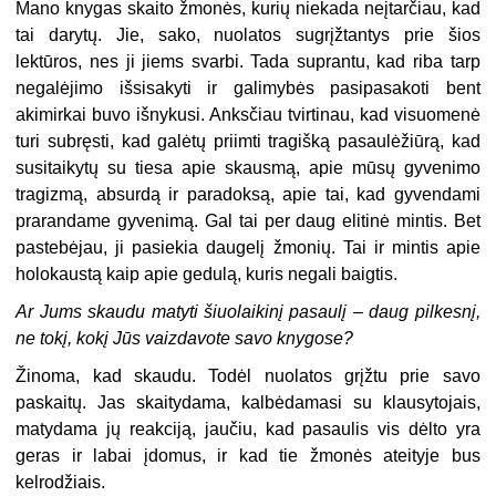
Mano knygas skaito žmonės, kurių niekada neįtarčiau, kad
tai darytų. Jie, sako, nuolatos sugrįžtantys prie šios
lektūros, nes ji jiems svarbi. Tada suprantu, kad riba tarp
negalėjimo išsisakyti ir galimybės pasipasakoti bent
akimirkai buvo išnykusi. Anksčiau tvirtinau, kad visuomenė
turi subręsti, kad galėtų priimti tragišką pasaulėžiūrą, kad
susitaikytų su tiesa apie skausmą, apie mūsų gyvenimo
tragizmą, absurdą ir paradoksą, apie tai, kad gyvendami
prarandame gyvenimą. Gal tai per daug elitinė mintis. Bet
pastebėjau, ji pasiekia daugelį žmonių. Tai ir mintis apie
holokaustą kaip apie gedulą, kuris negali baigtis.
Ar Jums skaudu matyti šiuolaikinį pasaulį – daug pilkesnį,
ne tokį, kokį Jūs vaizdavote savo knygose?
Žinoma, kad skaudu. Todėl nuolatos grįžtu prie savo
paskaitų. Jas skaitydama, kalbėdamasi su klausytojais,
matydama jų reakciją, jaučiu, kad pasaulis vis dėlto yra
geras ir labai įdomus, ir kad tie žmonės ateityje bus
kelrodžiais.