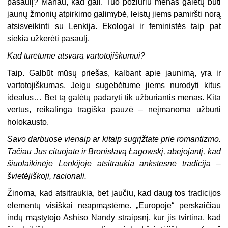
pasaulį? Manau, kad gali. Tuo požiūriu menas galėtų būti
jaunų žmonių atpirkimo galimybė, leistų jiems pamiršti norą
atsisveikinti su Lenkija. Ekologai ir feministės taip pat
siekia užkerėti pasaulį.
Kad turėtume atsvarą vartotojiškumui?
Taip. Galbūt mūsų priešas, kalbant apie jaunimą, yra ir
vartotojiškumas. Jeigu sugebėtume jiems nurodyti kitus
idealus… Bet tą galėtų padaryti tik užburiantis menas. Kita
vertus, reikalinga tragiška pauzė – neįmanoma užburti
holokausto.
Savo darbuose vienaip ar kitaip sugrįžtate prie romantizmo.
Tačiau Jūs cituojate ir Bronisłavą Łagowskį, abejojantį, kad
šiuolaikinėje Lenkijoje atsitraukia ankstesnė tradicija –
švietėjiškoji, racionali.
Žinoma, kad atsitraukia, bet jaučiu, kad daug tos tradicijos
elementų visiškai neapmąstėme. „Europoje“ perskaičiau
indų mąstytojo Ashiso Nandy straipsnį, kur jis tvirtina, kad