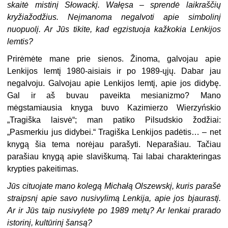
skaitė mistinį Słowackį. Wałęsa – sprendė laikraščių
kryžiažodžius. Neįmanoma negalvoti apie simbolinį
nuopuolį. Ar Jūs tikite, kad egzistuoja kažkokia Lenkijos
lemtis?
Prirėmėte mane prie sienos. Žinoma, galvojau apie
Lenkijos lemtį 1980-aisiais ir po 1989-ųjų. Dabar jau
negalvoju. Galvojau apie Lenkijos lemtį, apie jos didybę.
Gal ir aš buvau paveikta mesianizmo? Mano
mėgstamiausia knyga buvo Kazimierzo Wierzyńskio
„Tragiška laisvė“; man patiko Pilsudskio žodžiai:
„Pasmerkiu jus didybei.“ Tragiška Lenkijos padėtis… – net
knygą šia tema norėjau parašyti. Neparašiau. Tačiau
parašiau knygą apie slaviškumą. Tai labai charakteringas
krypties pakeitimas.
Jūs cituojate mano kolegą Michałą Olszewskį, kuris parašė
straipsnį apie savo nusivylimą Lenkija, apie jos bjaurastį.
Ar ir Jūs taip nusivylėte po 1989 metų? Ar lenkai prarado
istorinį, kultūrinį šansą?