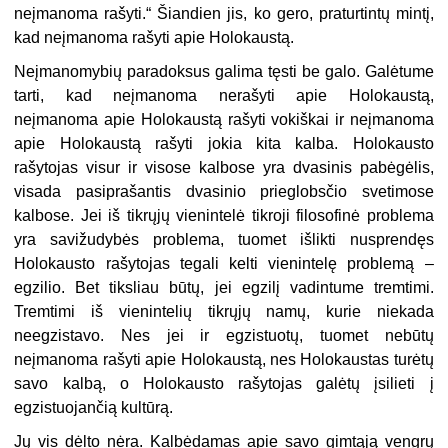
neįmanoma rašyti.“ Šiandien jis, ko gero, praturtintų mintį,
kad neįmanoma rašyti apie Holokaustą.
Neįmanomybių paradoksus galima tęsti be galo. Galėtume
tarti, kad neįma­noma nerašyti apie Holokaustą,
neįmanoma apie Holokaustą rašyti vokiškai ir neįmanoma
apie Holokaustą rašyti jokia kita kalba. Holokausto
rašytojas visur ir visose kalbose yra dvasinis pabėgėlis,
visada pasiprašantis dvasinio prie­globsčio svetimose
kalbose. Jei iš tikrųjų vienintelė tikroji filosofinė problema
yra savižudybės problema, tuomet išlikti nusprendęs
Holokausto rašytojas tegali kelti vienintelę problemą –
egzilio. Bet tiksliau būtų, jei egzilį vadintume trem­timi.
Tremtimi iš vienintelių tikrųjų namų, kurie niekada
neegzistavo. Nes jei ir egzistuotų, tuomet nebūtų
neįmanoma rašyti apie Holokaustą, nes Holokaustas turėtų
savo kalbą, o Holokausto rašytojas galėtų įsilieti į
egzistuojančią kultūrą.
Jų vis dėlto nėra. Kalbėdamas apie savo gimtąją vengrų