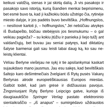
keikusi valdžią, sienas ir jai skirtą dalią. Ji
vis
pasakojo ir
pasakojo savo istoriją, kurią šiandien menkai beprisimenu,
bet esmė buvo ta, kad ji kažkokiu būdu užstrigo čia, rytinėje
miesto dalyje, ir jos padėtis buvo beviltiška. „Hoffnungslos,
– nesiliovė kartoti ji, – hoffnungslos,“ Jei nebūčiau at­vykęs
iš Budapešto, būčiau stebėjęsis jos tiesmukumu – o gal
veikiau pagieža? – su kokiu įtūžiu ir panieka ji liejo tulžį ant
valdančiųjų, bet buvau jau seniai patyręs, kad diktatūrų
šalyse barmenai gali sau leisti labai daug ką, ko sau ne­
leistų klientai.
Vėliau Berlyne viešėjau ne sykį ir tie apsilankymai kaskart
sujaukdavo mano jausmus. Jau esu sakęs, kad beviltiškais
šaltojo karo dešimtmečiais žvelgiant iš Rytų pusės Vakarų
Berlynas atrodė europietiškiausias Europos miestas.
Galbūt todėl, kad jam grėsė ir didžiausias pavojus.
Žingsniuojant Rytų Berlyno Leipcigo gatve, kurioje iš
daugiaaukščio
Springer Verlag
pastato elektroninio
sienlaik­raščio – „iš anapus“ – sumirgėdavo uždraustos