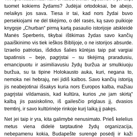
tuomet kokiems žydams? Judėjai ortodoksai, be abejo,
nelaikys jos sava. Tiesa ir tai, kad nors žydai buvo
persekiojami ne dėl tikėjimo, o dėl rasės, ką savo puikioje
knygoje „Churban“ pirmą kartą pasaulio istorijoje atskleidė
Manės Sperberis, tikybai ištikimas žydas savo kančių
paaiškinimo vis tiek ieškos Biblijoje, o ne istorijos absurde.
Izraelio patriotas, išdidus šalies kūrėjas taip pat vargiai
tapatinsis – beje, pagrįstai – su tikėjimą praradusiu,
emancipuotu ir asimiliavusiu žydų buržua ar smulkiuoju
buržua, su ta tipine Holokausto auka, kuri, negana to,
nemoka nei hebrajų, nei jidiš kalbos. Savo kančių istoriją
jis neabejotinai išsakys kuria nors Europos kalba, mažiau
pagrįstai vildamasis, kad kultūra, kurios „ne jam skirtą“
kalbą jis pasiskolino, iš gailesčio priglaus jį, dvasios
tremtinį, ir savo kultūrinėje rinkoje kurį laiką jį pakęs.
Net jei taip ir yra, kita galimybė nenusimato. Prieš kelelius
metus viena didelė tarptautinė žydų organizacija,
nebepamenu kokia, Budapešte surengė posėdį ir kaži