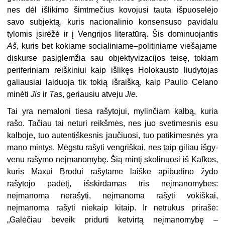
nes dėl išliki­mo šimtmečius kovojusi tauta išpuoselėjo
savo subjektą, kuris nacionalinio kon­sensuso pavidalu
tylomis įsirėžė ir į Vengrijos literatūrą. Šis dominuojantis
Aš,
kuris bet kokiame socialiniame–politiniame viešajame
diskurse pasiglemžia sau objektyvizacijos teisę, tokiam
periferiniam reiškiniui kaip išlikęs Holokausto liu­dytojas
galiausiai laiduoja tik tokią išraišką, kaip Paulio Celano
minėti
Jis
ir
Tas
, geriausiu atveju
Jie.
Tai yra nemaloni tiesa rašytojui, mylinčiam kalbą, kuria
rašo. Tačiau tai ne­turi reikšmės, nes juo svetimesnis esu
kalboje, tuo autentiškesnis jaučiuosi, tuo patikimesnės yra
mano mintys. Mėgstu rašyti vengriškai, nes taip giliau išgy­
venu rašymo neįmanomybę. Šią mintį skolinuosi iš Kafkos,
kuris Maxui Brodui rašytame laiške apibūdino žydo
rašytojo padėtį, išskirdamas tris neįmanomybes:
neįmanoma nerašyti, neįmanoma rašyti vokiškai,
neįmanoma rašyti niekaip kitaip. Ir netrukus prirašė:
„Galėčiau beveik pridurti ketvirtą neįmanomybę –