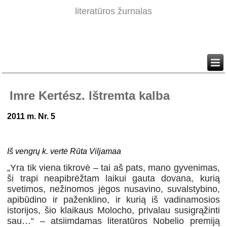
literatūros žurnalas
Imre Kertész. Ištremta kalba
2011 m. Nr. 5
Iš vengrų k. vertė Rūta Viljamaa
„Yra tik viena tikrovė – tai aš pats, mano gyvenimas,
ši trapi neapibrėžtam laikui gauta dovana, kurią
svetimos, nežinomos jėgos nusavino, suvalstybino,
apibūdino ir paženklino, ir kurią iš vadinamosios
istorijos, šio klaikaus Molocho, privalau susigrąžinti
sau…“ – atsiimdamas literatūros Nobelio premiją