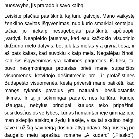
nuosavybe, jis prarado ir savo kalbą.
Leiskite plačiau paaiškinti, ką turiu galvoje. Mano vaikystę
ženklino savitas išgyvenimas, nuo kurio smarkiai kentėjau,
tačiau jo niekaip nesugebėjau paaiš­kinti, apčiuopti,
įvardyti. Neapleido jausmas, kad esu kažkokio visuotinio
didžiū­no melo dalyvis, bet juk tas melas yra gryna tiesa, ir
aš pats kaltas, kad suvokiu k kaip melą. Negalėjau žinoti,
kad šis išgyvenimas yra kalbinės prigimties. Iš tiesų tai
buvo nesąmoningas protestas prieš mane supančios
visuomenės, ketvir­tojo dešimtmečio pro– ir profašistinės
Budapešto visuomenės, kėslą priversti ma­ne patikėti, kad
manęs tykantis pavojus yra natūraliai besiklostantis
likimas. Ir tą ji sėkmingai padarė, nes kultūra, kurioje
užaugau, nebylūs principai, kuriuos teko pripažinti,
susiklosčiusios vertybės, kurias humanitarinėje gimnazijoje
man skiepijo atskiroje žydų klasėje, visa tai skatino neigti
save ir už šią savineigą dos­niai atlygindavo. Šią būseną po
daugelio metų aprašiau romane „A kudarc“ („Fiasko“):