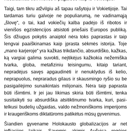
Taigi, tam tikru atžvilgiu aš tapau rašytoju ir Vokietijoje. Tai
tardamas turiu galvoje ne populiarumą, ne vadinamąją
„šlovę“, o tai, kad vokiečių kalba padėjo iš ribotos ir
vienišos egzistencijos atsistoti priešais Europos publiką.
Šis džiugus pokytis anaiptol nėra toks paprastas ir taip
lengvai paaiškinamas kaip įprasta sėkmės istorija. Toje
„mano karjeroje“ yra kažkas trikdančio, absurdiško, kažkas,
ką vargiai galima suvokti, neįtikėjus kažkokia nežemiška
tvarka, globa, meta­fiziniu teisingumu, kitaip tariant,
nepradėjus savęs apgaudinėti ir nenuklydus iš kelio,
neprapuolus, nepraradus gilaus ir skausmingo ryšio su be
pasigailėjimo sunaikintais milijonais. Nėra taip paprasta
būti išimtimi. Ir jei jau likimas skiria būti išimtimi, tenka
susitaikyti su absurdiška atsitiktinumo tvarka, kuri, pasi­
telkusi budelių užgaidas, valdo nežmoniškoms imperijoms
ir kraugeriškoms dik­tatūroms patikėtus mūsų gyvenimus.
Šiandien gyvename Holokausto globalizacijos ar net
infliacijos laikais. Savo­mis akimis Aušvicą regėjęs