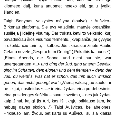
kilometro dalį, kuria anuomet neteko eiti, galiu įveikti
šiandien.
Taigi: Berlynas, vaikystės mėlyna (spalva) ir Aušvico–
Birkenau platforma. Šie trys vaizdiniai manyje organiškai
susilieja į idėjinę visumą. Dar trūksta ketvirto veiksnio, kurį
pavadinčiau šios visumos fermentu, įkvepiančiu jai gyvy­bę
ir užpildančiu turiniu, – kalbos. Jūs tikriausiai žinote Paulio
Celano novelę „Gesprach im Gebirg“ („Pokalbis kalnuose“).
„Eines Abends, die Sonne, und nicht nur sie, war
untergegangen <..
.>
und ging der Jud, ging unterm Gewölk,
gin
g im Schatten, dem eignen und dem fremden – denn der
Jud, du weißt`s, was hat er schon, das ihm auch wirklich
gehört, das nicht geborgt wär“
(„Vieną vakarą jau saulei, ir
ne tik jai, nusileidus <…> ir eina žydas, eina po debesimis,
eina pri­sidengęs šešėliu – savu ir svetimu, – nes juk žydas,
kaip žinai, ką gi jis turi, kas iš tikrųjų priklauso jam, ko
nebūtų gavęs skolon…“) Taigi Aušvicas, be abejonės,
Priklauso jam, žydui, bet kartu su Aušvicu, su šia klaikia