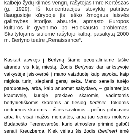
kalbėjo žydų kilmės vengrų rašytojas Imre Kertész
as
(g. 1929). Iš koncentracijos stovyklų patirties
išaugusioje kūryboje jis ieško žmogaus laisvės
galimybės istorijos absurde, apmąsto Europos
kultūros ir gyvenimo po Holokausto problemas.
Skai­tytojams siūlome rašytojo kalbą, pasakytą 2000
m. Berlyno teatre „Renaissance“.
Kaskart atvykęs į Berlyną šiame geografiniame taške
atrandu vis kitą mies­tą. Žodis
Berlynas
dar ankstyvoje
vaikystėje įsiskverbė į mano vaizduotę kaip sąvoka, kaip
miglotą turinį slepianti garsų seka. Mano senelis turėjo
parduotu­vę, arba, kaip anuomet sakydavo, – galanterijos
krautuvėlę, kurioje prekiavo skaromis, vadintomis
berlynietiškomis skaromis ar tiesiog
berliner.
Tokiomis
nertinėmis skaromis – išties savitomis – pečius gobdavosi
arba tik visai mažos mergaitės, arba jau senos moterys
Budapešto Ferencvaroše, kurio atmosfera priminė galbūt
senąjį Kreuzbergą. Kiek vėliau šis žodis (
berliner)
ėmė