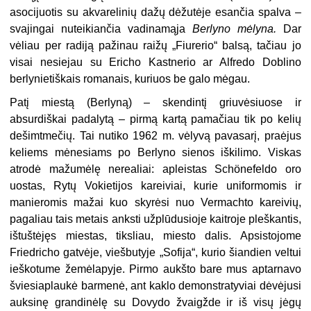
asocijuo­tis su akvarelinių dažų dėžutėje esančia spalva –
svajingai nuteikiančia vadi­namąja
Berlyno mėlyna.
Dar
vėliau per radiją pažinau raižų „Fiurerio“ balsą, tačiau jo
visai nesiejau su Ericho Kastnerio ar Alfredo Doblino
berlynietiškais romanais, kuriuos be galo mėgau.
Patį miestą (Berlyną) – skendintį griuvėsiuose ir
absurdiškai padalytą – pir­mą kartą pamačiau tik po kelių
dešimtmečių. Tai nutiko 1962 m. vėlyvą pava­sarį, praėjus
keliems mėnesiams po Berlyno sienos iškilimo. Viskas
atrodė mažu­mėlę nerealiai: apleistas Sch
ö
nefeldo oro
uostas, Rytų Vokietijos kareiviai, kurie uniformomis ir
manieromis mažai kuo skyrėsi nuo Vermachto kareivių,
pagaliau tais metais anksti užplūdusioje kaitroje pleškantis,
ištuštėjęs miestas, tiksliau, miesto dalis. Apsistojome
Friedricho gatvėje, viešbutyje „Sofija“, kurio šiandien veltui
ieškotume žemėlapyje. Pirmo aukšto bare mus aptarnavo
šviesiaplaukė barmenė, ant kaklo demonstratyviai dėvėjusi
auksinę grandinėlę
su
Dovydo žvaigžde ir iš visų jėgų