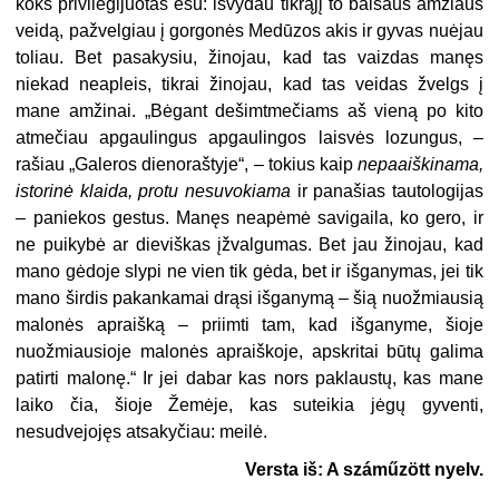
koks privi­legijuotas esu: išvydau tikrąjį to baisaus amžiaus
veidą, pažvelgiau į gorgonės Medūzos akis ir gyvas nuėjau
toliau. Bet pasakysiu, žinojau, kad tas vaizdas manęs
niekad neapleis, tikrai žinojau, kad tas veidas žvelgs į
mane amžinai. „Bėgant dešimtmečiams aš vieną po kito
atmečiau apgaulingus apgaulingos lais­vės lozungus, –
rašiau „Galeros dienoraštyje“, – tokius kaip
nepaaiškinama,
isto­rinė klaida, protu nesuvokiama
ir panašias tautologijas
– paniekos gestus. Manęs neapėmė savigaila, ko gero, ir
ne puikybė ar dieviškas įžvalgumas. Bet jau žino­jau, kad
mano gėdoje slypi ne vien tik gėda, bet ir išganymas, jei tik
mano širdis pakankamai drąsi išganymą – šią nuožmiausią
malonės apraišką – priimti tam, kad išganyme, šioje
nuožmiausioje malonės apraiškoje, apskritai būtų galima
patirti malonę.“ Ir jei dabar kas nors paklaustų, kas mane
laiko čia, šioje Žemėje, kas suteikia jėgų gyventi,
nesudvejojęs atsakyčiau: meilė.
Versta iš: A száműzött nyelv.