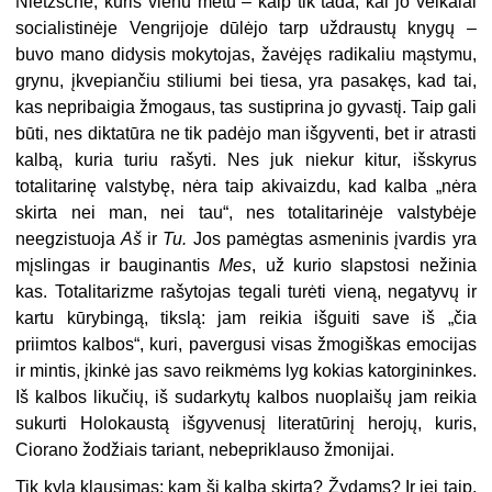
Nietzsche, kuris vienu metu – kaip tik tada, kai jo veikalai
socialistinėje Vengrijoje dūlėjo tarp uždraustų knygų –
buvo mano didysis mokytojas, žavėjęs radikaliu mąstymu,
grynu, įkvepiančiu stiliumi bei tiesa, yra pasakęs, kad tai,
kas nepribaigia žmogaus, tas sustiprina jo gyvastį. Taip gali
būti, nes diktatūra ne tik padėjo man išgyventi, bet ir atrasti
kalbą, kuria turiu rašyti. Nes juk nie­kur kitur, išskyrus
totalitarinę valstybę, nėra taip akivaizdu, kad kalba „nėra
skirta nei man, nei tau“, nes totalitarinėje valstybėje
neegzistuoja
Aš
ir
Tu.
Jos pamėgtas asmeninis įvardis yra
mįslingas ir bauginantis
Mes
, už kurio slapstosi nežinia
kas. Totalitarizme rašytojas tegali turėti vieną, negatyvų ir
kartu kūry­bingą, tikslą: jam reikia išguiti save iš „čia
priimtos kalbos“, kuri, pavergusi visas žmogiškas emocijas
ir mintis, įkinkė jas savo reikmėms lyg kokias katorginin­kes.
Iš kalbos likučių, iš sudarkytų kalbos nuoplaišų jam reikia
sukurti Holo­kaustą išgyvenusį literatūrinį herojų, kuris,
Ciorano žodžiais tariant, nebepri­klauso žmonijai.
Tik kyla klausimas: kam ši kalba skirta? Žydams? Ir jei taip,