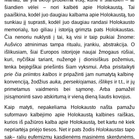
šiandien vėlei – nori kalbėti apie Holokaustą. Tai
paaiškina, kodėl juo daugiau kalbama apie Holokaustą, tuo
sunkiau jį suprasti, kodėl juo daugiau randasi Holokausto
me­morialų, tuo giliau į istoriją grimzta pats Holokaustas.
Čia nenoriu nuklysti į tai, ką visi ir taip puikiai žinome:
Aušvico atminimas tampa ritualu, įrankiu, abs­trakcija. O
išlikusiam, šiai Europos istorijoje naujai žmogaus rūšiai,
kuri, nyčiškai tariant, nužengė į dionisiškus požemius,
tenka bejėgiškai priešintis šiam vyksmui. Arba prisitaikyti
prie čia priimtos kalbos
ir pripažinti jam numatytą kalbinę
konvenciją, žodžius
auka, persekiojamas, išlikęs
ir t.t., ir jų
primetamus vaidmenis bei sąmonę. Arba pamažėl
įsisąmoninti savo atskirtumą ir vieną die­ną liautis kovojus.
Kaip matyti, nepakeliama Holokausto našta pamažu
suformavo kalbėjimo apie Holokaustą kalbines raiškas,
kurios iš pažiūros kalba apie Holokaustą, bet kartu nė kiek
nepriartėja priėjo tiesos. Net ir pats žodis
Holokaustas
tapo
sak– raliu eufemizmu kasdienėms masinėms skerdynėms,