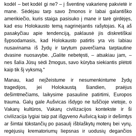
kodėl – bet kodėl gi ne? – į šventinę vakarienę pakvietė ir
mane. Sėdėjau tarp savo žmonos ir labai galantiško
amerikiečio, kuris staiga pasisuko į mane ir tarė girdėjęs,
kad esu Holokausto temą nagrinėjantis rašytojas. Ką aš
pasakyčiau apie tendenciją, paklausė jis diskretiškai
šypsodamasis, kad Holo­kausto patirtis yra vis labiau
nusavinama iš žydų ir tarytum paverčiama tarp­tautine
dvasine nuosavybe. „Galite nebetęsti, – atsakiau jam, –
nes šalia Jūsų sėdi žmogus, savo kūryba siekiantis plėtoti
kaip tik šį vyksmą.“
Manau, kad neįžeistume ir nesumenkintume žydų
tragedijos, jei Holokaustą šiandien, praėjus
dešimtmečiams, laikysime pasauline patirtimi, Europos
trau­ma. Galų gale Aušvicas išdygo ne tuščioje vietoje, o
Vakarų kultūros, Vakarų civi­lizacijos kontekste ir ši
civilizacija lygiai taip pat išgyveno Aušvicą kaip ir dešim­tys
ar šimtai tūkstančių po pasaulį išblaškytų moterų bei vyrų,
regėjusių kre­matoriumų liepsnas ir uodusių degančios