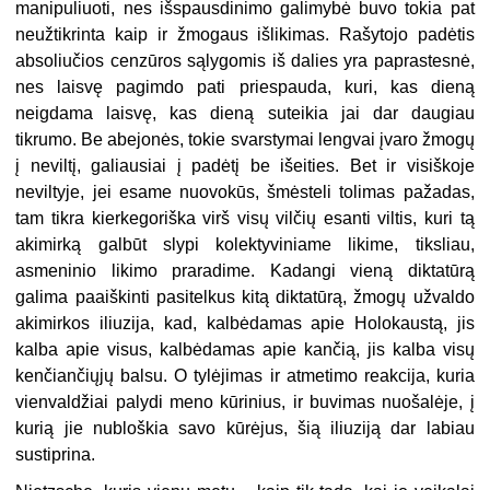
manipuliuoti, nes išspausdinimo ga­limybė buvo tokia pat
neužtikrinta kaip ir žmogaus išlikimas. Rašytojo padėtis
absoliučios cenzūros sąlygomis iš dalies yra paprastesnė,
nes laisvę pagimdo pati priespauda, kuri, kas dieną
neigdama laisvę, kas dieną suteikia jai dar daugiau
tikrumo. Be abejonės, tokie svarstymai lengvai įvaro žmogų
į neviltį, galiausiai į padėtį be išeities. Bet ir visiškoje
neviltyje, jei esame nuovokūs, šmėsteli tolimas pažadas,
tam tikra kierkegoriška virš visų vilčių esanti viltis, kuri tą
akimirką galbūt slypi kolektyviniame likime, tiksliau,
asmeninio likimo praradime. Ka­dangi vieną diktatūrą
galima paaiškinti pasitelkus kitą diktatūrą, žmogų užval­do
akimirkos iliuzija, kad, kalbėdamas apie Holokaustą, jis
kalba apie visus, kal­bėdamas apie kančią, jis kalba visų
kenčiančiųjų balsu. O tylėjimas ir atmetimo reakcija, kuria
vienvaldžiai palydi meno kūrinius, ir buvimas nuošalėje, į
kurią jie nubloškia savo kūrėjus, šią iliuziją dar labiau
sustiprina.