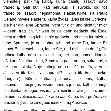
vienintelę patikimą kalbą, kuria galėtų išsakyti savo
tragediją. Gali būti, kad netrukus jis suvoks, jog tos
tragedijos išsakyti neįmanoma. Paklausykite, ką Paulo
Celano novelėje apie tai kalba žydas: „Das ist die Sprache,
die hier gilt, eine Sprache, nicht für dich und nicht für mich
– denn, frag ich, für wen ist sie denn gedacht, die Erde,
nicht für dich, sag ich, ist sie gedacht, und nicht für mich, –
eine Sprache, je nun, ohne Ich und ohne Du, lauter Er,
lauter Es, verstehst du, lauter Sie, und nichts als das“ („Čia
priimta kalba nėra skirta nei tau, nei man, tuomet, klausiu
aš, kam ši kalba skirta, Žemė taip pat – ne tau, sakau aš, ir
ne man ji skirta, šioje kalboje nėra nei
Aš,
nei
Tu,
vien tik
Jis
, vien tik
Tas –
ar supranti? – vien tik
Jie
, ir nieko
daugiau“). Būtent kalba, priklausanti kitiems, kalba,
atspindinti abejingos vi­suomenės sąmonę, kalba, kurioje
išniekintas žmogus visada yra išimtinis atve­jis, pažaidos
akmuo, svetimasis.
Jis Jie
arba
tas.
Kalba, kuri po Aušvico
amžiams įtvirtino žmogaus išniekinimą Aušvice.
Manau, tai yra tikroji problema visų, kurie ir šiandien – ar