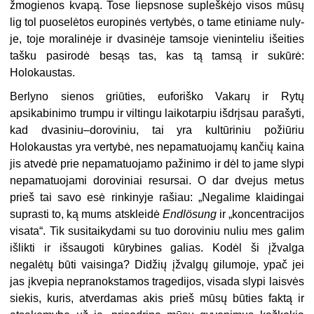
žmogienos kvapą. Tose liepsnose su­pleškėjo visos mūsų
lig tol puoselėtos europinės vertybės, o tame etiniame nuly­
je, toje moralinėje ir dvasinėje tamsoje vieninteliu išeities
tašku pasirodė besąs tas, kas tą tamsą ir sukūrė:
Holokaustas.
Berlyno sienos griūties, euforiško Vakarų ir Rytų
apsikabinimo trumpu ir viltingu laikotarpiu išdrįsau parašyti,
kad dvasiniu–doroviniu, tai yra kultūriniu požiūriu
Holokaustas yra vertybė, nes nepamatuojamų kančių kaina
jis atvedė prie nepamatuojamo pažinimo ir dėl to jame slypi
nepamatuojami doroviniai resursai. O dar dvejus metus
prieš tai savo esė rinkinyje rašiau: „Negalime klai­dingai
suprasti to, ką mums atskleidė
Endl
ö
sung
ir „koncentracijos
visata“. Tik susitaikydami su tuo doroviniu nuliu mes galim
išlikti ir išsaugoti kūrybines galias. Kodėl ši įžvalga
negalėtų būti vaisinga? Didžių įžvalgų gilumoje, ypač jei
jas įkvepia nepranokstamos tragedijos, visada slypi laisvės
siekis, kuris, atver­damas akis prieš mūsų būties faktą ir