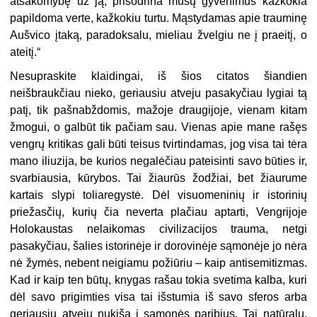
atsakomybę už ją, prisodrina mūsų gyve­nimus kažkokia
papildoma verte, kažkokiu turtu. Mąstydamas apie trauminę
Aušvico įtaką, paradoksalu, mieliau žvelgiu ne į praeitį, o
ateitį.“
Nesupraskite klaidingai, iš šios citatos šiandien
neišbraukčiau nieko, geriau­siu atveju pasakyčiau lygiai tą
patį, tik pašnabždomis, mažoje draugijoje, vienam kitam
žmogui, o galbūt tik pačiam sau. Vienas apie mane rašęs
vengrų kritikas gali būti teisus tvirtindamas, jog visa tai tėra
mano iliuzija, be kurios negalėčiau pateisinti savo būties ir,
svarbiausia, kūrybos. Tai žiaurūs žodžiai, bet žiaurume
kartais slypi toliaregystė. Dėl visuomeninių ir istorinių
priežasčių, kurių čia ne­verta plačiau aptarti, Vengrijoje
Holokaustas nelaikomas civilizacijos trauma, netgi
pasakyčiau, šalies istorinėje ir dorovinėje sąmonėje jo nėra
nė žymės, ne­bent neigiamu požiūriu – kaip antisemitizmas.
Kad ir kaip ten būtų, knygas rašau tokia svetima kalba, kuri
dėl savo prigimties visa tai išstumia iš savo sfe­ros arba
geriausiu atveju nukiša į sąmonės paribius. Tai natūralu,