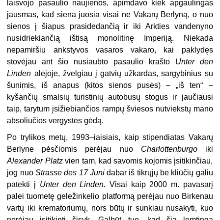
laisvojo pasaulio naujienos, apim­davo kiek apgaulingas
jausmas, kad siena juosia visai ne Vakarų Berlyną, o nuo
sienos į šiapus prasidedančią ir iki Arkties vandenyno
nusidriekiančią ištisą mo­nolitinę Imperiją. Niekada
nepamiršiu ankstyvos vasaros vakaro, kai paklydęs
stovėjau ant šio nusiaubto pasaulio krašto
Unter den
Linden
alėjoje, žvelgiau į gatvių užkardas, sargybinius su
šunimis, iš anapus (kitos sienos pusės) – „iš ten“ –
kyšančių smalsių turistinių autobusų stogus ir jaučiausi
taip, tarytum įsižie­biančios rampų šviesos nutviekstų mano
absoliučios vergystės gėdą.
Po trylikos metų, 1993–iaisiais, kaip stipendiatas Vakarų
Berlyne pėsčiomis perėjau nuo
Charlottenburgo
iki
Alexander Platz
vien tam, kad savomis kojomis įsitikinčiau,
jog nuo
Strasse des 17 Juni
dabar iš tikrųjų be kliūčių galiu
patekti į
Unter den Linden.
Visai kaip 2000 m. pavasarį
palei tuometę geležinkelio plat­formą perėjau nuo Birkenau
vartų iki krematoriumų, nors būtų ir sunkiau nusakyti, kuo
norėjau įsitikinti šįsyk. Galbūt tuo, kad šią lemtingą