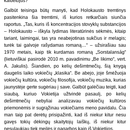
kalbėtojus?
Galbūt teisinga būtų manyti, kad Holokausto tremtinys
pasitenkina šia tremtimi, iš kurios retkarčiais siunčia
raportus. „Tas, kuris iš koncentracijos sto­vyklų substancijos
– Holokausto – iškyla lydimas literatūrinės sėkmės, kitaip
tariant, laimingai, tas yra neabejotinas sukčius ir melagis;
turėk tai galvoje rašy­damas romaną…“ – užsirašiau sau
1970 metais, kaip tik kurdamas romaną „Sorstalanság“
(lietuviškai pasirodė 2010 m. pavadinimu „Be likimo“, vert.
A. Ja­kulis). Šiandien, po kelių dešimtmečių, šią knygą
daugelis laiko vokiečių „klasi­ka“. Be abejo, joje šmėžuoja
vokiečių kultūra, vokiečių filosofija, vokiečių muzika, kurias
jaunystėje gerte sugėriau į save. Galbūt galėčiau teigti, kad
siaubą, ku­riuo Vokietija užtvindė pasaulį, po kelių
dešimtmečių nebyliai analizavau vo­kiečių kultūros
priemonėmis ir sugrąžinau vokiečiams meno pavidalu. Čia
man taip pat derėtų prisipažinti, kad iš niekur kitur nesu
gavęs tokių dėkingų skaity­tojų laiškų, iš niekur kitur
nesulaukiau tiek meilės ir pagarbos kaip iš Vokietijos.