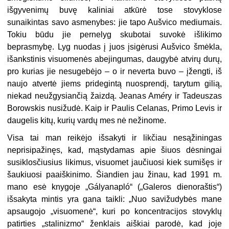
išgyvenimų buvę kaliniai atkūrė tose stovyklose
sunaikintas savo asmenybes: jie tapo Aušvico mediumais.
Tokiu būdu jie pernelyg skubotai suvokė išlikimo
beprasmybę. Lyg nuodas į juos įsigėrusi Aušvico šmėkla,
išankstinis visuomenės abejingumas, daugybė atvirų durų,
pro kurias jie nesugebėjo – o ir neverta buvo – įžengti, iš
naujo atvertė jiems pri­degintą nuosprendį, tarytum gilią,
niekad neužgysiančią žaizdą. Jeanas Am
é
ry ir Tadeuszas
Borowskis nusižudė. Kaip ir Paulis Celanas, Primo Levis ir
dauge­lis kitų, kurių vardų mes nė nežinome.
Visa tai man reikėjo išsakyti ir likčiau nesąžiningas
neprisipažinęs, kad, mąs­tydamas apie šiuos dėsningai
susiklosčiusius likimus, visuomet jaučiuosi kiek sumišęs ir
šaukiuosi paaiškinimo. Šiandien jau žinau, kad 1991 m.
mano esė knygoje „Gályanapló“ („Galeros dienoraštis“)
išsakyta mintis yra gana taikli: „Nuo savižudybės mane
apsaugojo „visuomenė“, kuri po koncentracijos stovyklų
patirties „stalinizmo“ ženklais aiškiai parodė, kad joje