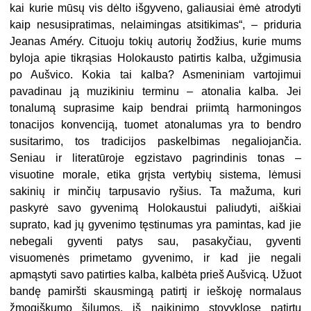
kai kurie mūsų vis dėlto išgyveno, galiausiai ėmė atrodyti
kaip nesusipratimas, nelaimingas atsitikimas“, – priduria
Jeanas Am
é
ry. Cituoju to­kių autorių žodžius, kurie mums
byloja apie tikrąsias Holokausto patirtis kalba, užgimusia
po Aušvico. Kokia tai kalba? Asmeniniam vartojimui
pavadinau ją muzikiniu terminu – atonalia kalba. Jei
tonalumą suprasime kaip bendrai pri­imtą harmoningos
tonacijos konvenciją, tuomet atonalumas yra to bendro
susi­tarimo, tos tradicijos paskelbimas negaliojančia.
Seniau ir literatūroje egzistavo pagrindinis tonas –
visuotine morale, etika grįsta vertybių sistema, lėmusi
sakinių ir minčių tarpusavio ryšius. Ta mažuma, kuri
paskyrė savo gyvenimą Holokaustui paliudyti, aiškiai
suprato, kad jų gyvenimo tęstinumas yra pamin­tas, kad jie
nebegali gyventi patys sau, pasakyčiau, gyventi
visuomenės primeta­mo gyvenimo, ir kad jie negali
apmąstyti savo patirties kalba, kalbėta prieš Auš­vicą. Užuot
bandę pamiršti skausmingą patirtį ir ieškoję normalaus
žmogiškumo šilumos, iš naikinimo stovyklose patirtų