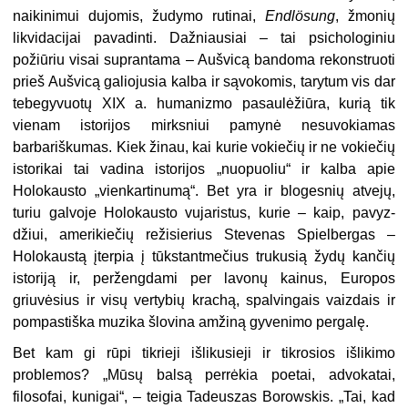
naikinimui dujomis, žudy­mo rutinai,
En
dl
ö
s
ung
, žmonių
likvidacijai pavadinti. Dažniausiai – tai psichologiniu
požiūriu visai suprantama – Aušvicą bandoma rekonstruoti
prieš Aušvicą galiojusia kalba ir sąvokomis, tarytum vis dar
tebegyvuotų XIX a. humanizmo pasaulėžiūra, kurią tik
vienam istorijos mirksniui pamynė nesu­vokiamas
barbariškumas. Kiek žinau, kai kurie vokiečių ir ne vokiečių
istorikai tai vadina istorijos „nuopuoliu“ ir kalba apie
Holokausto „vienkartinumą“. Bet yra ir blogesnių atvejų,
turiu galvoje Holokausto vujaristus, kurie – kaip, pavyz­
džiui, amerikiečių režisierius Stevenas Spielbergas –
Holokaustą įterpia į tūks­tantmečius trukusią žydų kančių
istoriją ir, peržengdami per lavonų kainus, Europos
griuvėsius ir visų vertybių krachą, spalvingais vaizdais ir
pompastiška muzika šlovina amžiną gyvenimo pergalę.
Bet kam gi rūpi tikrieji išlikusieji ir tikrosios išlikimo
problemos? „Mūsų balsą perrėkia poetai, advokatai,
filosofai, kunigai“, – teigia Tadeuszas Borowskis. „Tai, kad