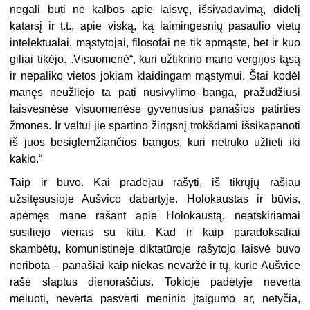
negali būti nė kalbos apie laisvę, išsivadavimą, didelį
katarsį ir t.t., apie viską, ką laimingesnių pasaulio vietų
intelektualai, mąstytojai, filosofai ne tik apmąstė, bet ir kuo
giliai tikėjo. „Visuomenė“, kuri užtikrino mano vergijos tąsą
ir nepaliko vietos jokiam klai­dingam mąstymui. Štai kodėl
manęs neužliejo ta pati nusivylimo banga, pra­žudžiusi
laisvesnėse visuomenėse gyvenusius panašios patirties
žmones. Ir veltui jie spartino žingsnį trokšdami išsikapanoti
iš juos besiglemžiančios bangos, kuri netruko užlieti iki
kaklo.“
Taip ir buvo. Kai pradėjau rašyti, iš tikrųjų rašiau
užsitęsusioje Aušvico da­bartyje. Holokaustas ir būvis,
apėmęs mane rašant apie Holokaustą, neatskiria­mai
susiliejo vienas su kitu. Kad ir kaip paradoksaliai
skambėtų, komunistinėje diktatūroje rašytojo laisvė buvo
neribota – panašiai kaip niekas nevaržė ir tų, kurie Aušvice
rašė slaptus dienoraščius. Tokioje padėtyje neverta
meluoti, ne­verta pasverti meninio įtaigumo ar, netyčia,