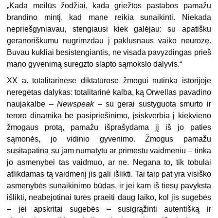
„Kada meilūs žodžiai, kada griežtos pastabos pamažu
brandino mintį, kad mane reikia sunaikinti. Niekada
nepriešgyniavau, stengiausi kiek galėjau: su apatišku
geranoriškumu nugrimzdau į paklusnaus vaiko neurozę.
Buvau kukliai besistengiantis, ne visada pavyzdingas prieš
mano gyvenimą suregzto slapto sąmokslo dalyvis.“
XX a. totalitarinėse diktatūrose žmogui nutinka istorijoje
neregėtas dalykas: totalitarinė kalba, ką Orwellas pavadino
naujakalbe –
Newspeak
– su gerai su­styguota smurto ir
teroro dinamika be pasipriešinimo, įsiskverbia į kiekvieno
žmogaus protą, pamažu išprašydama jį iš jo paties
sąmonės, jo vidinio gyvenimo. Žmogus pamažu
susitapatina su jam numatytu ar primestu vaidmeniu – tinka
jo asmenybei tas vaidmuo, ar ne. Negana to, tik tobulai
atlikdamas tą vaidmenį jis gali išlikti. Tai taip pat yra visiško
asmenybės sunaikinimo būdas, ir jei kam iš tiesų pavyksta
išlikti, neabejotinai turės praeiti daug laiko, kol jis sugebės
– jei apskritai sugebės – susigrąžinti autentišką ir