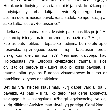
Holokausto liudytojas visa tai stebi iš jam skirto už­kampio.
Liudytojas tyli arba dalija interviu Spielbergo fondui,
atsiima dešimt­mečius pavėlavusią žadėtą kompensaciją ar
sako kalbą teatre „Renaissance“.
Ir kelia sau klausimą: koks dvasinis palikimas liks po jo? Ar
jo kančių istorija praturtino žmonijos pažinimą? Ai–jis, –
kuo aš pats netikiu, – tepateikė liudijimą be moralo apie
nesuvokiamą žmogaus pažeminimą ir labiausiai norėtų
viską kuo greičiau užmiršti? Nesiliauju galvojęs, kad
Holokaustas yra Europos civilizacijos trauma ir šios
civilizacijos gerovė priklausys nuo to, kokiu pavidalu ši
trauma toliau gyvuos Europos visuomenėse: kultūros ar
pamišimo, kūrybos ar naikinimo.
Bet tai yra ateities klausimas, kurį dabar vargiai galiu
paveikti. Aš pats – ir tai, ko gero, nėra gerai apgalvota
saviapgaulė – stengsiuos užbaigti egzistencinę veiklą,
kurią išlikimas Aušvice man skyrė lyg pareigą. Gerai žinau,