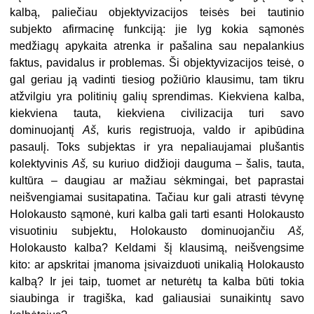
kalbą, paliečiau objektyvizacijos teisės bei tautinio
subjekto afirmacinę funkciją: jie lyg kokia sąmo­nės
medžiagų apykaita atrenka ir pašalina sau nepalankius
faktus, pavidalus ir problemas. Ši objektyvizacijos teisė, o
gal geriau ją vadinti tiesiog požiūrio klau­simu, tam tikru
atžvilgiu yra politinių galių sprendimas. Kiekviena kalba,
kiek­viena tauta, kiekviena civilizacija turi savo
dominuojantį
Aš
, kuris registruoja, valdo ir apibūdina
pasaulį. Toks subjektas ir yra nepaliaujamai plušantis
kolek­tyvinis
Aš,
su kuriuo didžioji dauguma – šalis, tauta,
kultūra – daugiau ar mažiau sėkmingai, bet paprastai
neišvengiamai susitapatina. Tačiau kur gali atrasti tėvynę
Holokausto sąmonė, kuri kalba gali tarti esanti Holokausto
visuo­tiniu subjektu, Holokausto dominuojančiu
Aš,
Holokausto kalba? Keldami šį klausimą, neišvengsime
kito: ar apskritai įmanoma įsivaizduoti unikalią Holo­kausto
kalbą? Ir jei taip, tuomet ar neturėtų ta kalba būti tokia
siaubinga ir tra­giška, kad galiausiai sunaikintų savo