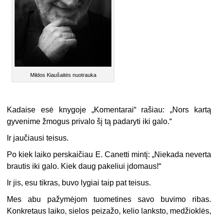
Mildos Kiaušaitės nuotrauka
Kadaise esė knygoje „Komentarai“ rašiau: „Nors kartą
gyvenime žmogus privalo šį tą padaryti iki galo.“
Ir jaučiausi teisus.
Po kiek laiko perskaičiau E. Canetti mintį: „Niekada neverta
brautis iki galo. Kiek daug pakeliui įdomaus!“
Ir jis, esu tikras, buvo lygiai taip pat teisus.
Mes abu pažymėjom tuometines savo buvimo ribas.
Konkretaus laiko, sielos peizažo, kelio lanksto, medžioklės,