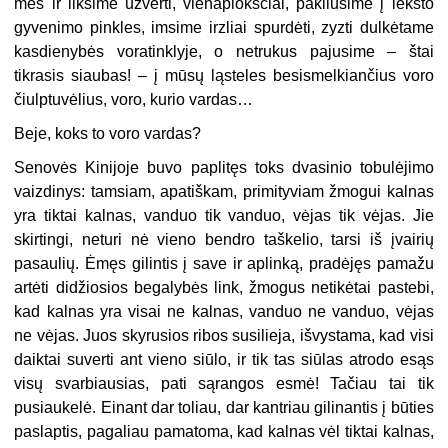
mes ir liksime užverti, vienaplokščiai, pakliūsime į lėkšto
gyvenimo pinkles, imsime irzliai spurdėti, zyzti dulkėtame
kasdienybės voratinklyje, o netrukus pajusime – štai
tikrasis siaubas! – į mūsų ląsteles besismelkiančius voro
čiulptuvėlius, voro, kurio vardas…
Beje, koks to voro vardas?
Senovės Kinijoje buvo paplitęs toks dvasinio tobulėjimo
vaizdinys: tamsiam, apatiškam, primityviam žmogui kalnas
yra tiktai kalnas, vanduo tik vanduo, vėjas tik vėjas. Jie
skirtingi, neturi nė vieno bendro taškelio, tarsi iš įvairių
pasaulių. Ėmęs gilintis į save ir aplinką, pradėjęs pamažu
artėti didžiosios begalybės link, žmogus netikėtai pastebi,
kad kalnas yra visai ne kalnas, vanduo ne vanduo, vėjas
ne vėjas. Juos skyrusios ribos susilieja, išvystama, kad visi
daiktai suverti ant vieno siūlo, ir tik tas siūlas atrodo esąs
visų svarbiausias, pati sąrangos esmė! Tačiau tai tik
pusiaukelė. Einant dar toliau, dar kantriau gilinantis į būties
paslaptis, pagaliau pamatoma, kad kalnas vėl tiktai kalnas,