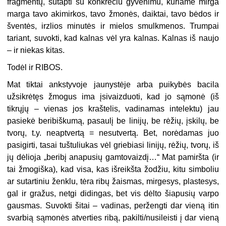
fragmentų, sutapti su konkrečiu gyvenimu, kuriame mirga
marga tavo akimirkos, tavo žmonės, daiktai, tavo bėdos ir
šventės, irzlios minutės ir mielos smulkmenos. Trumpai
tariant, suvokti, kad kalnas vėl yra kalnas. Kalnas iš naujo
– ir niekas kitas.
Todėl ir RIBOS.
Mat tiktai ankstyvoje jaunystėje arba puikybės bacila
užsikrėtęs žmogus ima įsivaizduoti, kad jo sąmonė (iš
tikrųjų – vienas jos kraštelis, vadinamas intelektu) jau
pasiekė beribiškumą, pasaulį be linijų, be rėžių, įskilų, be
tvorų, t.y. neaptvertą = nesutvertą. Bet, norėdamas juo
pasigirti, tasai tuštuliukas vėl griebiasi linijų, rėžių, tvorų, iš
jų dėlioja „beribį anapusių gamtovaizdį…“ Mat pamiršta (ir
tai žmogiška), kad visa, kas išreikšta žodžiu, kitu simboliu
ar sutartiniu ženklu, tėra ribų žaismas, mirgesys, plastesys,
gal ir gražus, netgi didingas, bet vis dėlto šiapusių varpo
gausmas. Suvokti šitai – vadinas, peržengti dar vieną itin
svarbią sąmonės atverties ribą, pakilti/nusileisti į dar vieną