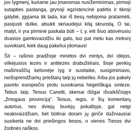
jos lygmenį, kuriame jau įmanomas nusižeminimas, pirmoji
sutapties pastanga, grynoji egzistencinė patirtis ir tikroji
galybė, įgyjama tik tada, kai iš tiesų nebijoma pralaimėti,
pasijusti dulke, atsukti skriaudėjui kitą skruostą. O tai,
matyt, ir yra pirminė paskata būti – t. y. eiti šiuo atsivėrusiu
dvasios gamtovaizdžiu iki galo, tuo pat metu kas mirksnį
suvokiant, kiek daug pakeliui įdomaus!
Šit – rašinio pradžioje minėtos dvi mintys, dvi idėjos,
vilkėjusios tezės ir antitezės drabužėliais, šioje penkių
mašinraščių kelionėje lyg ir susitaikė, susigiminiavo,
neišsprendžiamų prieštarų tarp jų nebeliko. Arba jos pakely
pavirto europiečio protu suvokiama hėgeliškąja sinteze.
Tebus taip. Teisus Canetti, skersai išilgai išvaikščiojęs
„žmogaus provinciją“. Teisus, regis, ir šių komentarų
autorius, nes dviejų buvėjų pokalbyje, gal netgi
neakivaizdžiam, bet būtinai doram jų ginče dažniausiai
susikerta ne dvi priešingos tiesos, o vienos Tiesos dvi
žodinės raiškos.