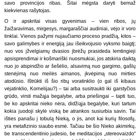
savo provincijos ribas. Šitai mėgsta daryti bemaž
kiekvienas rašytojas.
O ir apskritai visas gyvenimas – vien ribos, jų
žaižaravimas, mirgesys, margaraščiai audiniai, vėjo ir voro
tinklai. Vienos pažymi nujaučiamo proceso pradžią, kitos –
savo galimybes ir energiją jau išeikvojusio vyksmo baigtį;
nuo vos įžvelgiamų dvasios įbrėžų prasideda lemtingieji
apsisprendimai ir košmariški nuosmukiai, jos atskiria daiktą
nuo jo atspindžio ar šešėlio, alsavimą nuo gargimo, gašlų
stenėjimą nuo meilės aimanos, įkvėpimą nuo mirties
atodūsio. Ištrūkti iš šio ribų voratinklio (o gal iš kibaus
vėjatinklio, Kornelijau?) – tai arba susitraukti iki garstyčios
grūdo, virsti mažąja begalybe, arba priešingai – tapti tuo,
be ko apskritai nieko nėra, didžiąja begalybe, kuri tartum
kokia juodoji skylė viską be atrankos susiurbia savin. Tai
išties panašu į tobulą Nieką, o jis, anot kai kurių filosofų,
yra metafizinio siaubo esmė. Tačiau be šio Nieko akimirkų,
be transcendentinio judesio, be meditacijos „stereovaizdo“