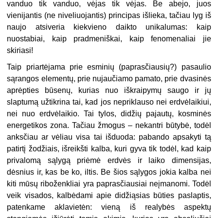
vanduo tik vanduo, vėjas tik vėjas. Be abejo, juos
vienijantis (ne niveliuojantis) principas išlieka, tačiau lyg iš
naujo atsiveria kiekvieno daikto unikalumas: kaip
nuostabiai, kaip pradmeniškai, kaip fenomenaliai jie
skiriasi!
Taip priartėjama prie esminių (paprasčiausių?) pasaulio
sąrangos elementų, prie nujaučiamo pamato, prie dvasinės
aprėpties būsenų, kurias nuo iškraipymų saugo ir jų
slaptumą užtikrina tai, kad jos nepriklauso nei erdvėlaikiui,
nei nuo erdvėlaikio. Tai tylos, didžių pajautų, kosminės
energetikos zona. Tačiau žmogus – nekantri būtybė, todėl
anksčiau ar vėliau visa tai išduoda: pabando apsakyti tą
patirtį žodžiais, išreikšti kalba, kuri gyva tik todėl, kad kaip
privalomą sąlygą priėmė erdvės ir laiko dimensijas,
dėsnius ir, kas be ko, iltis. Be šios sąlygos jokia kalba nei
kiti mūsų riboženkliai yra paprasčiausiai neįmanomi. Todėl
veik visados, kalbėdami apie didžiąsias būties paslaptis,
patenkame aklavietėn: vieną iš realybės aspektų