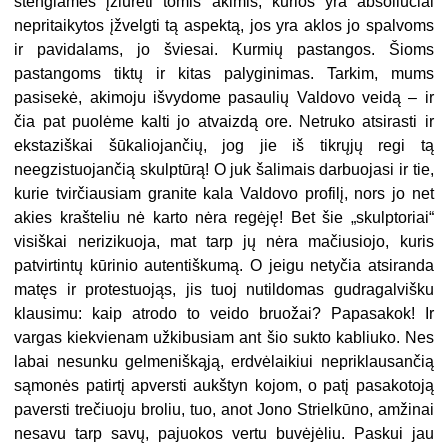
stengiamės įžiūrėti tomis akimis, kurios yra absoliučiai
nepritaikytos įžvelgti tą aspektą, jos yra aklos jo spalvoms
ir pavidalams, jo šviesai. Kurmių pastangos. Šioms
pastangoms tiktų ir kitas palyginimas. Tarkim, mums
pasisekė, akimoju išvydome pasaulių Valdovo veidą – ir
čia pat puolėme kalti jo atvaizdą ore. Netruko atsirasti ir
ekstaziškai šūkaliojančių, jog jie iš tikrųjų regi tą
neegzistuojančią skulptūrą! O juk šalimais darbuojasi ir tie,
kurie tvirčiausiam granite kala Valdovo profilį, nors jo net
akies krašteliu nė karto nėra regėję! Bet šie „skulptoriai“
visiškai nerizikuoja, mat tarp jų nėra mačiusiojo, kuris
patvirtintų kūrinio autentiškumą. O jeigu netyčia atsiranda
matęs ir protestuojąs, jis tuoj nutildomas gudragalvišku
klausimu: kaip atrodo to veido bruožai? Papasakok! Ir
vargas kiekvienam užkibusiam ant šio sukto kabliuko. Nes
labai nesunku gelmeniškąją, erdvėlaikiui nepriklausančią
sąmonės patirtį apversti aukštyn kojom, o patį pasakotoją
paversti trečiuoju broliu, tuo, anot Jono Strielkūno, amžinai
nesavu tarp savų, pajuokos vertu buvėjėliu. Paskui jau