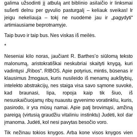
galima užsodinti jį atbulą ant biblinio asilaičio ir linksmai
sušerti delnu per gyvulio pasturgalį – keliauk sveikas! Ir
jeigu nekeliauja – tokį ne nuodėmė jau ir „pagydyti“
artimiausiame beprotnamyje.
Taip buvo ir taip bus. Nes viskas iš meilės.
*
Neseniai kilo noras, jaučiant R. Barthes’o siūlomą teksto
malonumą, aristokratiškai neskubriai skaityti knygą, kuri
vadintųsi „Ribos“. RIBOS. Apie potyrius, mintis, būsenas ir
klausimus žmogaus, kuris nusileido iš menamų aukštybių,
intelekto abstrakcijų, nes staiga visa savo sąmone suvokė,
kad braunasi, lipa, ropoja kaip tik šiuo, iš
nesuskaičiuojamų ribų nuaustu gyvenimo voratinkliu, kuris,
pasirodo, ir yra mūsų namai. Apie patį brovimąsi, amžiną
pareigą (virtusią graudžiu vitaliniu instinktu) Judėti, kol dar
įmanoma. Judėti, kol nesi pavytas besočio voro.
Tik nežinau tokios knygos. Arba kone visos knygos vien