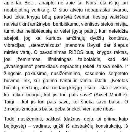
apie tai. Bet… anaiptol ne apie tai. Nors reta iš jų turi
neabejotiną vertikalę. O šiuo atveju nepaprastai svarbu,
kad tokia knyga būtų parašyta šventai, tiesiog vaikiškai
naiviai tikint amžinybe, beribiškumu, vientisos sielos misija,
turint dar neišblėsusią ar vėlei įgytą patirtį, kuri neleidžia
abejoti, jog kai kuriuos amžinųjų dydžių kontūrus,
vibracijas, „stereovaizdus“ įmanoma išvysti dar šiapus
mirties vartų. O pavadinimas RIBOS būtų knygos raktas,
jos įžeminimas, išmintingas žaibolaidis, kad dėl
„dvasingumo“ pertekliaus nepradėtų tekėti žalsva seilė. Ir
žingsnis paklusimo, nusižeminimo, kasdienio šerpetoto
buvimo link, kur galima tvirtai ir ramiai ištarti: „Keletas
bičiulių, nedaug, labai nedaug knygų ir šuo – štai ir viskas,
ko reikia žmogui, kol jis turi pats save“ (Axsel Munthe).
Taigi – kol jis turi pats save, kol šneka savo balsu. O
žmogus žmogaus balsu geba šnekėti vien apie ribas.
Todėl nusižeminti, paklusti (dažnas, deja, tai priima kaip
bejėgystę) – vadinas, grįžti iš abstrakčių konstrukcijų, iš