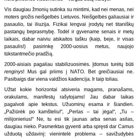
Vis daugiau žmonių sutinka su mintimi, kad nei menas, nei
moters grožis neišgelbės Lietuvos. Neišgelbės galiausiai ir
pasaulio, tai iliuzija. Fizi­kai lengvai įrodytų net titaniškų
pastangų beprasmybę. Todėl ir gyvename se­nais ir metų
laikais, dabar naiviu atskaitos tašku (kaip, beje, ir visas
pasau­lis!) pasirinkę 2000-uosius metus, naujojo
tūkstantmečio pradžią.
2000-aisiais pagaliau stabilizuosimės. Įdomus turėtų būti
renginys
! Mus gal priims į NATO. Bet greičiausiai ne.
Pasibaigs dar viena valdžios kadenci­ja. Ir taip toliau.
Užtat kokie horizontai atsiveria magams, pranašams,
orakulams, mani­festų rašytojams! Jau dabar laikas
pagalvoti apie tekstus. Užuominų esama ir šiandien.
„Pažiūrėk po kamšteliu!“, „Perlas – tai jėga!“, „Tu –
milijonie­rius!“ Ne, tu esi tik jaunas arba senas asilas,
daugiau nieko. Pasmerktas gy­venti arba spręsti dar Camus
užduotą uždavinį: vienintelė problema – savižudybės