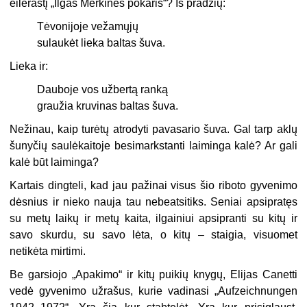
eilėraštį „Ilgas Merkinės pokaris“? Iš pradžių:
Tėvonijoje vežamųjų
sulaukėt lieka baltas šuva.
Lieka ir:
Dauboje vos užbertą ranką
graužia kruvinas baltas šuva.
Nežinau, kaip turėtų atrodyti pavasario šuva. Gal tarp aklų
šunyčių saulėkaitoje besimarkstanti laiminga kalė? Ar gali
kalė būt laiminga?
Kartais dingteli, kad jau pažinai visus šio riboto gyvenimo
dėsnius ir nieko nauja tau nebeatsitiks. Seniai apsipratęs
su metų laikų ir metų kaita, ilgainiui apsipranti su kitų ir
savo skurdu, su savo lėta, o kitų – staigia, visuomet
netikėta mirtimi.
Be garsiojo „Apakimo“ ir kitų puikių knygų, Elijas Canetti
vedė gyvenimo užrašus, kurie vadinasi „Aufzeichnungen