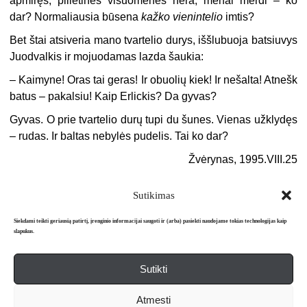
apmiręs, pilietinės visuomenės nėra, menai merdi – ko
dar? Normaliausia būsena
kažko vienintelio
imtis?
Bet štai atsiveria mano tvartelio durys, iššlubuoja batsiuvys
Juodvalkis ir mojuodamas lazda šaukia:
– Kaimyne! Oras tai geras! Ir obuolių kiek! Ir nešalta! Atnešk
batus – pakalsiu! Kaip Erlickis? Da gyvas?
Gyvas. O prie tvartelio durų tupi du šunes. Vienas užklydęs
– rudas. Ir baltas nebylės pudelis. Tai ko dar?
Žvėrynas, 1995.VIII.25
Sutikimas
Siekdami teikti geriausią patirtį, įrenginio informacijai saugoti ir (arba) pasiekti naudojame tokias technologijas kaip
slapukus.
Sutikti
Apie mus
Redakcija
Prenumerata
Atmesti