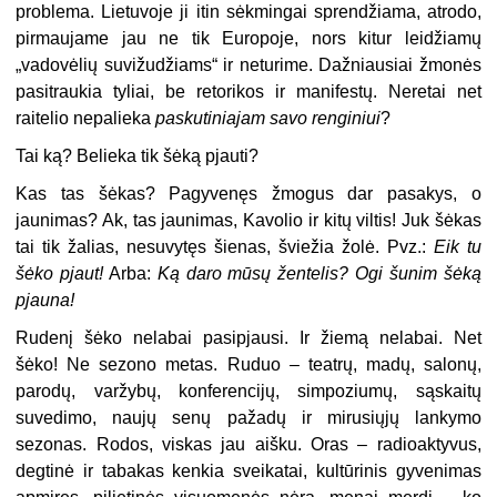
problema. Lietuvoje ji itin sėkmingai sprendžiama, atrodo,
pirmau­jame jau ne tik Europoje, nors kitur leidžiamų
„vadovėlių suvižudžiams“ ir neturime. Dažniausiai žmonės
pasitraukia tyliai, be retorikos ir manifestų. Neretai net
raitelio nepalieka
paskutiniajam savo renginiui
?
Tai ką? Belieka tik šėką pjauti?
Kas tas šėkas? Pagyvenęs žmogus dar pasakys, o
jaunimas? Ak, tas jau­nimas, Kavolio ir kitų viltis! Juk šėkas
tai tik žalias, nesuvytęs šienas, šviežia žolė. Pvz.:
Eik tu
šėko pjaut!
Arba:
Ką daro mūsų žentelis? Ogi šunim šėką
pjauna!
Rudenį šėko nelabai pasipjausi. Ir žiemą nelabai. Net
šėko! Ne sezono metas. Ruduo – teatrų, madų, salonų,
parodų, varžybų, konferencijų, simpoziumų, sąskaitų
suvedimo, naujų senų pažadų ir mirusiųjų lankymo
sezonas. Rodos, viskas jau aišku. Oras – radioaktyvus,
degtinė ir tabakas kenkia sveikatai, kultūrinis gyvenimas