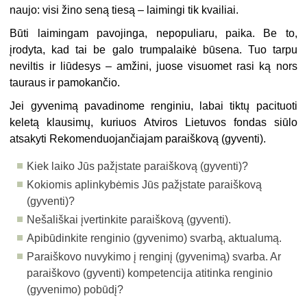
naujo: visi žino seną tiesą – laimingi tik kvailiai.
Būti laimingam pavojinga, nepopuliaru, paika. Be to,
įrodyta, kad tai be galo trumpalaikė būsena. Tuo tarpu
neviltis ir liūdesys – amžini, juose visuomet rasi ką nors
tauraus ir pamokančio.
Jei gyvenimą pavadinome renginiu, labai tiktų pacituoti
keletą klausimų, kuriuos Atviros Lietuvos fondas siūlo
atsakyti Rekomenduojančiajam paraiškovą (gyventi).
Kiek laiko Jūs pažįstate paraiškovą (gyventi)?
Kokiomis aplinkybėmis Jūs pažįstate paraiškovą
(gyventi)?
Nešališkai įvertinkite paraiškovą (gyventi).
Apibūdinkite renginio (gyvenimo) svarbą, aktualumą.
Paraiškovo nuvykimo į renginį (gyvenimą) svarba. Ar
paraiškovo (gyven­ti) kompetencija atitinka renginio
(gyvenimo) pobūdį?