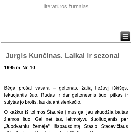
literatūros žurnalas
Jurgis Kunčinas. Laikai ir sezonai
1995 m. Nr. 10
Bėga prošal vasara – geltonas, žalią liežuvį iškišęs,
lekuojantis šuo. Rudas ir dar geltonesnis šuo, pilkas ir
sulytas jo brolis, laukia ant slenksčio.
O kažkur iš tolimos Šiaurės į mus gal jau skuodžia baltas
žiemos šuo. Gal net tas, leitmotyvu šuoliuojantis per
„Juodvarnių žemėje“ išspausdintą Stasio Stacevičiaus