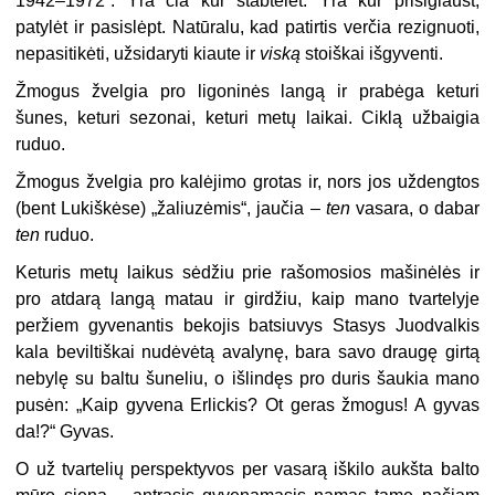
1942–1972“. Yra čia kur stabtelėt. Yra kur prisiglaust,
patylėt ir pasislėpt. Natūralu, kad patirtis verčia rezignuoti,
nepasitikėti, užsidaryti kiaute ir
viską
stoiškai išgyventi.
Žmogus žvelgia pro ligoninės langą ir prabėga keturi
šunes, keturi sezonai, keturi metų laikai. Ciklą užbaigia
ruduo.
Žmogus žvelgia pro kalėjimo grotas ir, nors jos uždengtos
(bent Lukiškėse) „žaliuzėmis“, jaučia –
ten
vasara, o dabar
ten
ruduo.
Keturis metų laikus sėdžiu prie rašomosios mašinėlės ir
pro atdarą langą matau ir girdžiu, kaip mano tvartelyje
peržiem gyvenantis bekojis batsiuvys Stasys Juodvalkis
kala beviltiškai nudėvėtą avalynę, bara savo draugę girtą
nebylę su baltu šuneliu, o išlindęs pro duris šaukia mano
pusėn: „Kaip gyvena Erlickis? Ot geras žmogus! A gyvas
da!?“ Gyvas.
O už tvartelių perspektyvos per vasarą iškilo aukšta balto