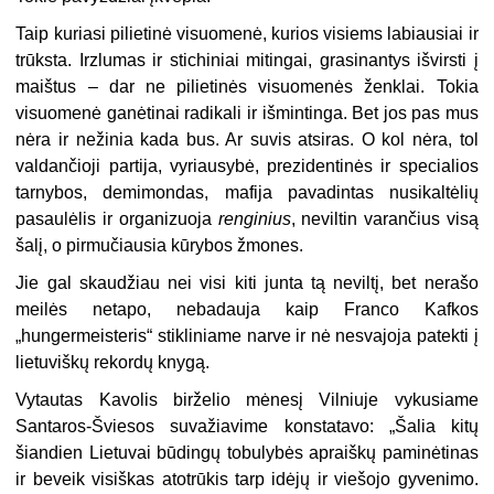
Taip kuriasi pilietinė visuomenė, kurios visiems labiausiai ir
trūksta. Irzlumas ir stichiniai mitingai, grasinantys išvirsti į
maištus – dar ne pilie­tinės visuomenės ženklai. Tokia
visuomenė ganėtinai radikali ir išmintinga. Bet jos pas mus
nėra ir nežinia kada bus. Ar suvis atsiras. O kol nėra, tol
val­dančioji partija, vyriausybė, prezidentinės ir specialios
tarnybos, demimondas, mafija pavadintas nusikaltėlių
pasaulėlis ir organizuoja
renginius
, neviltin varančius visą
šalį, o pirmučiausia kūrybos žmones.
Jie gal skaudžiau nei visi kiti junta tą neviltį, bet nerašo
meilės netapo, nebadauja kaip Franco Kafkos
„hungermeisteris“ stikliniame narve ir nė nesvajoja patekti į
lietuviškų rekordų knygą.
Vytautas Kavolis birželio mėnesį Vilniuje vykusiame
Santaros-Šviesos suvažiavime konstatavo: „Šalia kitų
šiandien Lietuvai būdingų tobulybės ap­raiškų paminėtinas
ir beveik visiškas atotrūkis tarp idėjų ir viešojo gyvenimo.