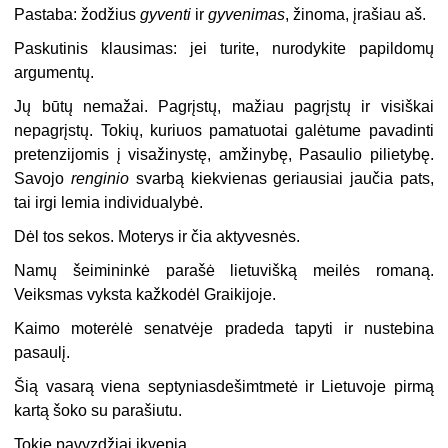
Pastaba: žodžius
gyventi
ir
gyvenimas
, žinoma, įrašiau aš.
Paskutinis klausimas: jei turite, nurodykite papildomų
argumentų.
Jų būtų nemažai. Pagrįstų, mažiau pagrįstų ir visiškai
nepagrįstų. Tokių, kuriuos pamatuotai galėtume pavadinti
pretenzijomis į visažinystę, amžinybę, Pasaulio pilietybę.
Savojo
renginio
svarbą kiekvienas geriausiai jaučia pats,
tai irgi lemia individualybė.
Dėl tos sekos. Moterys ir čia aktyvesnės.
Namų šeimininkė parašė lietuvišką meilės romaną.
Veiksmas vyksta kažkodėl Graikijoje.
Kaimo moterėlė senatvėje pradeda tapyti ir nustebina
pasaulį.
Šią vasarą viena septyniasdešimtmetė ir Lietuvoje pirmą
kartą šoko su parašiutu.
Tokie pavyzdžiai įkvepia.