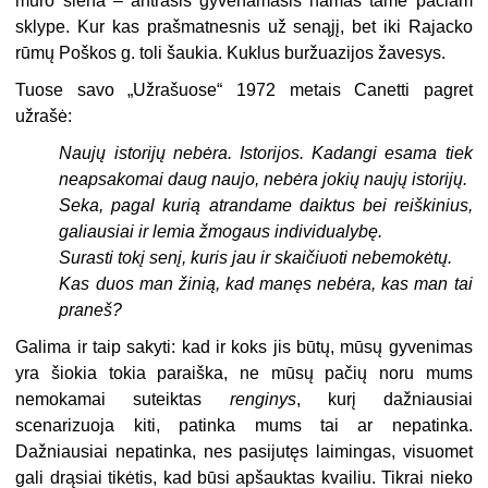
mūro siena – antrasis gyvenamasis namas tame pačiam
sklype. Kur kas prašmatnesnis už senąjį, bet iki Rajacko
rūmų Poškos g. toli šaukia. Kuklus buržuazijos žavesys.
Tuose savo „Užrašuose“ 1972 metais Canetti pagret
užrašė:
Naujų istorijų nebėra. Istorijos. Kadangi esama tiek
neapsakomai daug naujo, nebėra jokių naujų istorijų.
Seka, pagal kurią atrandame daiktus bei reiškinius,
galiausiai ir lemia žmogaus individualybę.
Surasti tokį senį, kuris jau ir skaičiuoti nebemokėtų.
Kas duos man žinią, kad manęs nebėra, kas man tai
praneš?
Galima ir taip sakyti: kad ir koks jis būtų, mūsų gyvenimas
yra šiokia tokia paraiška, ne mūsų pačių noru mums
nemokamai suteiktas
rengin
y
s
, kurį dažniausiai
scenarizuoja kiti, patinka mums tai ar nepatinka.
Dažniausiai nepatinka, nes pasijutęs laimingas, visuomet
gali drąsiai tikėtis, kad būsi apšauktas kvailiu. Tikrai nieko