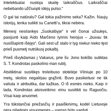
Intelektualai nustoja skaitę laikraščius. Laikraščiai
nebebando užčiuop­ti idėjų pulso.“
O gal tai natūralu? Gal tokia pažinimo seka? Kažin. Naujų
istorijų, tenka sutikti su Canetti’u, tikrai nebėra.
Mėnesį nesilankęs „Suokalbyje“ ir vėl čionai užsukęs,
pasijunti kaip Aido Marčėno lyrinis herojus – „buvau tik
nusišlapinti išėjęs“. Gali sėst už stalo ir lyg niekur nieko tęst
prieš pusmetį nutrūkusį pokalbį.
Prieš išvykdamas į Vakarus, prie šv. Jono bokšto sutiktas
S. T. Kondrotas paskolino man rublį.
Atsitiktinai susitikęs troleibuso stotelėje Vilniuje po 10
metų, skolos negalėjau grąžinti. Buvo pasikeitusi ne tik
valiuta ir atributika, dar kažkas. O iš esmės nieko. Kaip ir
tada, Kondrotas atsisveikino: einu susitikti su Raguočiu.
Visai kaip anuomet.
Yra tūkstančiai priežasčių ir paaiškinimų, kodėl Lietuvoje
nėra pilietinės visuomenės – vargas būtų vardyti.