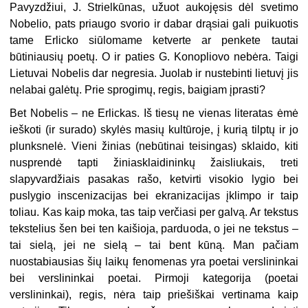
Pavyzdžiui, J. Strielkūnas, užuot aukojęsis dėl svetimo
Nobelio, pats priaugo svorio ir dabar drąsiai gali puikuotis
tame Erlicko siūlomame ketverte ar penkete tautai
būtiniausių poetų. O ir paties G. Konopliovo nebėra. Taigi
Lietuvai Nobelis dar negresia. Juolab ir nustebinti lietuvį jis
nelabai galėtų. Prie sprogimų, regis, baigiam įprasti?
Bet Nobelis – ne Erlickas. Iš tiesų ne vienas literatas ėmė
ieškoti (ir surado) skylės masių kultūroje, į kurią tilptų ir jo
plunksnelė. Vieni žinias (nebūtinai teisingas) sklaido, kiti
nusprendė tapti žiniasklaidininkų žaisliukais, treti
slapyvardžiais pasakas rašo, ketvirti visokio lygio bei
puslygio inscenizacijas bei ekranizacijas įklimpo ir taip
toliau. Kas kaip moka, tas taip verčiasi per galvą. Ar tekstus
tekstelius šen bei ten kaišioja, parduoda, o jei ne tekstus –
tai sielą, jei ne sielą – tai bent kūną. Man pačiam
nuostabiausias šių laikų fenomenas yra poetai verslininkai
bei verslininkai poetai. Pirmoji kategorija (poetai
verslininkai), regis, nėra taip priešiškai vertinama kaip