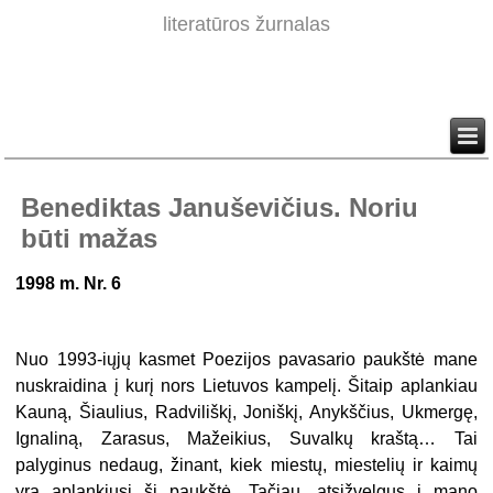
literatūros žurnalas
Benediktas Januševičius. Noriu
būti mažas
1998 m. Nr.
6
Nuo 1993-iųjų kasmet Poezijos pavasario paukštė mane
nuskraidina į kurį nors Lietuvos kampelį. Šitaip aplankiau
Kauną, Šiaulius, Radviliškį, Joniškį, Anykščius, Ukmergę,
Ignaliną, Zarasus, Mažeikius, Suvalkų kraštą… Tai
palyginus nedaug, žinant, kiek miestų, miestelių ir kaimų
yra aplankiusi ši paukštė. Tačiau, atsižvelgus į mano