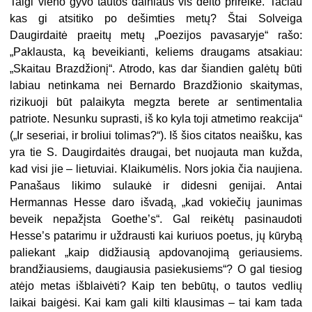
Taigi vieno gyvo tautos dainiaus vis dėlto prireikė. Tačiau
kas gi atsitiko po dešimties metų? Štai Solveiga
Daugirdaitė praeitų metų „Poezijos pavasaryje“ rašo:
„Paklausta, ką beveikianti, keliems draugams atsakiau:
„Skaitau Brazdžionį“. Atrodo, kas dar šiandien galėtų būti
labiau netinkama nei Bernardo Brazdžionio skaitymas,
rizikuoji būt palaikyta megzta berete ar sentimentalia
patriote. Nesunku suprasti, iš ko kyla toji atmetimo reakcija“
(„Ir seseriai, ir broliui tolimas?“). Iš šios citatos neaišku, kas
yra tie S. Daugirdaitės draugai, bet nuojauta man kužda,
kad visi jie – lietuviai. Klaikumėlis. Nors jokia čia naujiena.
Panašaus likimo sulaukė ir didesni genijai. Antai
Hermannas Hesse daro išvadą, „kad vokiečių jaunimas
beveik nepažįsta Goethe’s“. Gal reikėtų pasinaudoti
Hesse’s patarimu ir uždrausti kai kuriuos poetus, jų kūrybą
paliekant „kaip didžiausią apdovanojimą geriausiems.
brandžiausiems, daugiausia pasiekusiems“? O gal tiesiog
atėjo metas išblaivėti? Kaip ten bebūtų, o tautos vedlių
laikai baigėsi. Kai kam gali kilti klausimas – tai kam tada