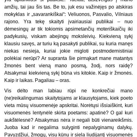
amžių, tai jau šis tas. Be to, juk esu važinėjęs po atskiras
mokyklas ir „savarankiškai“: Veliuonos, Pasvalio, Vilniaus
rajono. Yra tekę skaityti įvairiausiai publikai – nuo
dėmesingų ar tik tokiomis apsimetančių moteriškaičių iki
padykusių, viskam abejingų moksleivių. Kiekvieną sykį
klausiu savęs, ar turiu ką pasakyti publikai, su kuria manęs
niekas nesieja, kuriai jokie migloti postmodernistiniai
polėkiai nerūpi? Ar supranta šie pirmąkart mane matantys
žmonės bent vieną mano posmą, žodį, nors raidę?
Atsakymai kiekvieną sykį būna vis kitokie. Kaip ir žmonės.
Kaip ir laikas. Pagaliau – oras.
Vis dėlto man labiau rūpi ne konkrečiai mano
(ne)reikalingumas skaitytojams ar klausytojams, kiek poeto
vieta mūsų visuomenėje apskritai. Norėtųsi išsiaiškint, kuri
visuomenės lentynėlė skirta poetams: apatinė? O gal kuri
aukštėlesnė? Atsakymas nėra ir negali būti vienareikšmis.
Juoba kad ir negalima sulyginti nepalyginamų dalykų.
Pavyzdžiui, žmogų, visu kūnu ir siela liudijantį visuomenės