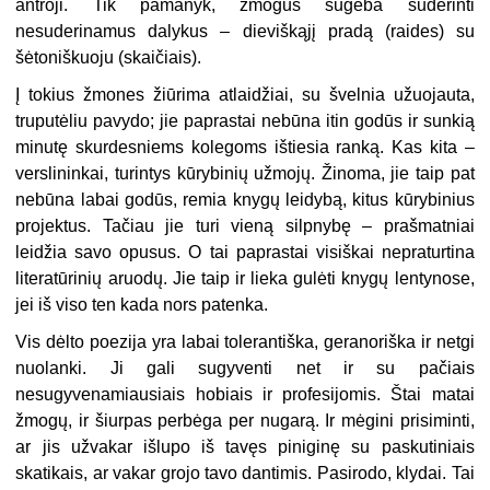
antroji. Tik pamanyk, žmogus sugeba suderinti
nesuderinamus dalykus – dieviškąjį pradą (raides) su
šėtoniškuoju (skaičiais).
Į tokius žmones žiūrima atlaidžiai, su švelnia užuojauta,
truputėliu pavydo; jie paprastai nebūna itin godūs ir sunkią
minutę skurdesniems kolegoms ištiesia ranką. Kas kita –
verslininkai, turintys kūrybinių užmojų. Žinoma, jie taip pat
nebūna labai godūs, remia knygų leidybą, kitus kūrybinius
projektus. Tačiau jie turi vieną silpnybę – prašmatniai
leidžia savo opusus. O tai paprastai visiškai nepraturtina
literatūrinių aruodų. Jie taip ir lieka gulėti knygų lentynose,
jei iš viso ten kada nors patenka.
Vis dėlto poezija yra labai tolerantiška, geranoriška ir netgi
nuolanki. Ji gali sugyventi net ir su pačiais
nesugyvenamiausiais hobiais ir profesijomis. Štai matai
žmogų, ir šiurpas perbėga per nugarą. Ir mėgini prisiminti,
ar jis užvakar išlupo iš tavęs piniginę su paskutiniais
skatikais, ar vakar grojo tavo dantimis. Pasirodo, klydai. Tai