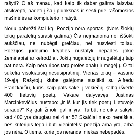
rašyti? O aš manau, kad kaip tik dabar galima laisviau
atsikvėpti, padėti į šalį plunksnas ir sėsti prie rašomosios
mašinėlės ar kompiuterio ir rašyti.
Noriu pabrėžti štai ką. Poezija nėra sportas. (Nors šiokių
tokių paralelių surasti galima.) Čia neįmanoma nei iššokti
aukščiau, nei nubėgti greičiau, nei nusviesti toliau.
Poezijos judėjimo krypties nustatyti nepadės jokie
žemėlapiai ar kelrodžiai. Jokių nugalėtojų ir nugalėtųjų taip
pat nėra. Kaip nėra ribos tarp profesionalų ir mėgėjų. O tai
sukelia visokiausių nesusipratimų. Vienas tokių – vasario
19-ąją Rašytojų klube galėjome susitikti su Alfredu
Franckaičiu, kuris, kaip pats sakė, į vokiečių kalbą išvertė
400 lietuvių poetų. Vakare dalyvavęs Justinas
Marcinkevičius nustebo: „Ir iš kur jis tiek poetų Lietuvoje
surado?“ Ką gali žinoti, gal ir yra. Turbūt nereikia sakyti,
kad 400 yra daugiau nei 4 ar 5? Skaičiai nieko nereiškia,
nes kriterijus tegali būti vienintelis: poezija arba yra, arba
jos nėra. O tiems, kurie jos neranda, niekas nebepadės.