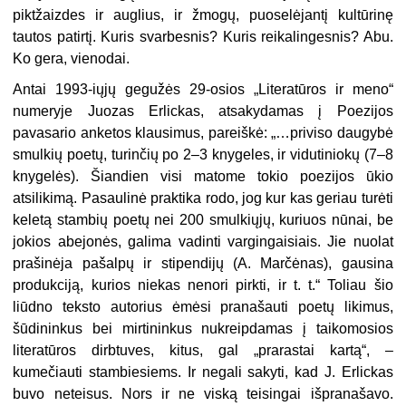
piktžaizdes ir auglius, ir žmogų, puoselėjantį kultūrinę
tautos patirtį. Kuris svarbesnis? Kuris reikalingesnis? Abu.
Ko gera, vienodai.
Antai 1993-iųjų gegužės 29-osios „Literatūros ir meno“
numeryje Juozas Erlickas, atsakydamas į Poezijos
pavasario anketos klausimus, pareiškė: „…priviso daugybė
smulkių poetų, turinčių po 2–3 knygeles, ir vidutiniokų (7–8
knygelės). Šiandien visi matome tokio poezijos ūkio
atsilikimą. Pasaulinė praktika rodo, jog kur kas geriau turėti
keletą stambių poetų nei 200 smulkiųjų, kuriuos nūnai, be
jokios abejonės, galima vadinti vargingaisiais. Jie nuolat
prašinėja pašalpų ir stipendijų (A. Marčėnas), gausina
produkciją, kurios niekas nenori pirkti, ir t. t.“ Toliau šio
liūdno teksto autorius ėmėsi pranašauti poetų likimus,
šūdininkus bei mirtininkus nukreipdamas į taikomosios
literatūros dirbtuves, kitus, gal „prarastai kartą“, –
kumečiauti stambiesiems. Ir negali sakyti, kad J. Erlickas
buvo neteisus. Nors ir ne viską teisingai išpranašavo.