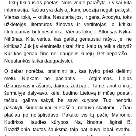
– tikrų tikriausias poetas. Nors veide parašyta ir visai kita
informacija. Tačiau yra dalykų, kurių poezija negali pakęsti.
Vienas tokių – kritika. Nesutaria jos, ir gana. Atrodytų, toks
užkietėjęs literatūros žinovas ir vertintojas, o kritiku
tituluojamas būti nesutinka. Vienas tokių – Alfonsas Nyka-
Niliūnas. Kita vertus, kas galėtų geriausiai rašyti, jei ne
kritikas? Juk jis vienintelis tikrai žino, kaip tą reikia daryti?
Kur kas geriau žino nei daugelis kūrėjų. Bet neparašo…
Nepalankūs laikai daugpatystei.
O dabar norėčiau prisiminti tai, kas įvyko prieš dešimtį
metų. Niekam ne paslaptis – Atgimimas. Liejos
džiaugsmas ir ašaros, dainos, žodžiai… Tame, anot cinikų,
šurmulyje dalyvavo, kėlė, budino Lietuvą ir mūsų poetai,
tačiau, galima sakyti, be savo kūrybos. Tuo nenoriu
pasakyti, šiuolaikiniai eilėraščiai nebuvo skaitomi. Tačiau
plačiau jie neišplisdavo. Pakako vis tų pačių Maironio,
Kudirkos, liaudies kūrybos. Na, žinoma, išgirsti B.
Brazdžionio tautos šauksmą taip pat buvo labai svarbu.